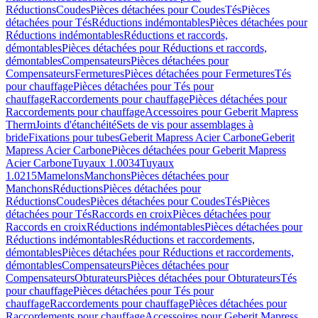
Réductions
Coudes
Pièces détachées pour Coudes
Tés
Pièces
détachées pour Tés
Réductions indémontables
Pièces détachées pour
Réductions indémontables
Réductions et raccords,
démontables
Pièces détachées pour Réductions et raccords,
démontables
Compensateurs
Pièces détachées pour
Compensateurs
Fermetures
Pièces détachées pour Fermetures
Tés
pour chauffage
Pièces détachées pour Tés pour
chauffage
Raccordements pour chauffage
Pièces détachées pour
Raccordements pour chauffage
Accessoires pour Geberit Mapress
Therm
Joints d'étanchéité
Sets de vis pour assemblages à
bride
Fixations pour tubes
Geberit Mapress Acier Carbone
Geberit
Mapress Acier Carbone
Pièces détachées pour Geberit Mapress
Acier Carbone
Tuyaux 1.0034
Tuyaux
1.0215
Mamelons
Manchons
Pièces détachées pour
Manchons
Réductions
Pièces détachées pour
Réductions
Coudes
Pièces détachées pour Coudes
Tés
Pièces
détachées pour Tés
Raccords en croix
Pièces détachées pour
Raccords en croix
Réductions indémontables
Pièces détachées pour
Réductions indémontables
Réductions et raccordements,
démontables
Pièces détachées pour Réductions et raccordements,
démontables
Compensateurs
Pièces détachées pour
Compensateurs
Obturateurs
Pièces détachées pour Obturateurs
Tés
pour chauffage
Pièces détachées pour Tés pour
chauffage
Raccordements pour chauffage
Pièces détachées pour
Raccordements pour chauffage
Accessoires pour Geberit Mapress