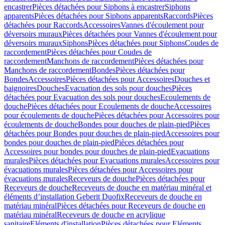
encastrer
Pièces détachées pour Siphons à encastrer
Siphons
apparents
Pièces détachées pour Siphons apparents
Raccords
Pièces
détachées pour Raccords
Accessoires
Vannes d'écoulement pour
déversoirs muraux
Pièces détachées pour Vannes d'écoulement pour
déversoirs muraux
Siphons
Pièces détachées pour Siphons
Coudes de
raccordement
Pièces détachées pour Coudes de
raccordement
Manchons de raccordement
Pièces détachées pour
Manchons de raccordement
Bondes
Pièces détachées pour
Bondes
Accessoires
Pièces détachées pour Accessoires
Douches et
baignoires
Douches
Evacuation des sols pour douches
Pièces
détachées pour Evacuation des sols pour douches
Ecoulements de
douche
Pièces détachées pour Ecoulements de douche
Accessoires
pour écoulements de douche
Pièces détachées pour Accessoires pour
écoulements de douche
Bondes pour douches de plain-pied
Pièces
détachées pour Bondes pour douches de plain-pied
Accessoires pour
bondes pour douches de plain-pied
Pièces détachées pour
Accessoires pour bondes pour douches de plain-pied
Evacuations
murales
Pièces détachées pour Evacuations murales
Accessoires pour
évacuations murales
Pièces détachées pour Accessoires pour
évacuations murales
Receveurs de douche
Pièces détachées pour
Receveurs de douche
Receveurs de douche en matériau minéral et
éléments d’installation Geberit Duofix
Receveurs de douche en
matériau minéral
Pièces détachées pour Receveurs de douche en
matériau minéral
Receveurs de douche en acrylique
sanitaire
Eléments d'installation
Pièces détachées pour Eléments