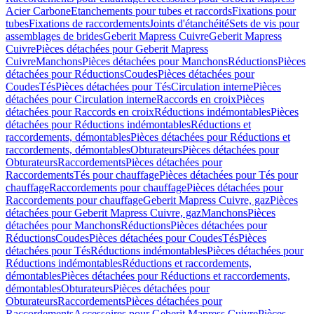
Acier Carbone
Etanchements pour tubes et raccords
Fixations pour
tubes
Fixations de raccordements
Joints d'étanchéité
Sets de vis pour
assemblages de brides
Geberit Mapress Cuivre
Geberit Mapress
Cuivre
Pièces détachées pour Geberit Mapress
Cuivre
Manchons
Pièces détachées pour Manchons
Réductions
Pièces
détachées pour Réductions
Coudes
Pièces détachées pour
Coudes
Tés
Pièces détachées pour Tés
Circulation interne
Pièces
détachées pour Circulation interne
Raccords en croix
Pièces
détachées pour Raccords en croix
Réductions indémontables
Pièces
détachées pour Réductions indémontables
Réductions et
raccordements, démontables
Pièces détachées pour Réductions et
raccordements, démontables
Obturateurs
Pièces détachées pour
Obturateurs
Raccordements
Pièces détachées pour
Raccordements
Tés pour chauffage
Pièces détachées pour Tés pour
chauffage
Raccordements pour chauffage
Pièces détachées pour
Raccordements pour chauffage
Geberit Mapress Cuivre, gaz
Pièces
détachées pour Geberit Mapress Cuivre, gaz
Manchons
Pièces
détachées pour Manchons
Réductions
Pièces détachées pour
Réductions
Coudes
Pièces détachées pour Coudes
Tés
Pièces
détachées pour Tés
Réductions indémontables
Pièces détachées pour
Réductions indémontables
Réductions et raccordements,
démontables
Pièces détachées pour Réductions et raccordements,
démontables
Obturateurs
Pièces détachées pour
Obturateurs
Raccordements
Pièces détachées pour
Raccordements
Accessoires pour Geberit Mapress Cuivre
Pièces