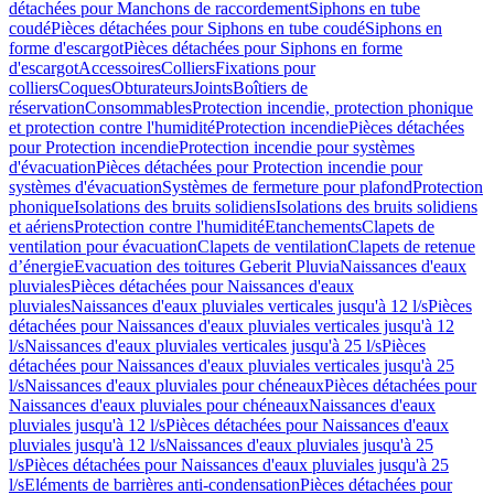
détachées pour Manchons de raccordement
Siphons en tube
coudé
Pièces détachées pour Siphons en tube coudé
Siphons en
forme d'escargot
Pièces détachées pour Siphons en forme
d'escargot
Accessoires
Colliers
Fixations pour
colliers
Coques
Obturateurs
Joints
Boîtiers de
réservation
Consommables
Protection incendie, protection phonique
et protection contre l'humidité
Protection incendie
Pièces détachées
pour Protection incendie
Protection incendie pour systèmes
d'évacuation
Pièces détachées pour Protection incendie pour
systèmes d'évacuation
Systèmes de fermeture pour plafond
Protection
phonique
Isolations des bruits solidiens
Isolations des bruits solidiens
et aériens
Protection contre l'humidité
Etanchements
Clapets de
ventilation pour évacuation
Clapets de ventilation
Clapets de retenue
d’énergie
Evacuation des toitures Geberit Pluvia
Naissances d'eaux
pluviales
Pièces détachées pour Naissances d'eaux
pluviales
Naissances d'eaux pluviales verticales jusqu'à 12 l/s
Pièces
détachées pour Naissances d'eaux pluviales verticales jusqu'à 12
l/s
Naissances d'eaux pluviales verticales jusqu'à 25 l/s
Pièces
détachées pour Naissances d'eaux pluviales verticales jusqu'à 25
l/s
Naissances d'eaux pluviales pour chéneaux
Pièces détachées pour
Naissances d'eaux pluviales pour chéneaux
Naissances d'eaux
pluviales jusqu'à 12 l/s
Pièces détachées pour Naissances d'eaux
pluviales jusqu'à 12 l/s
Naissances d'eaux pluviales jusqu'à 25
l/s
Pièces détachées pour Naissances d'eaux pluviales jusqu'à 25
l/s
Eléments de barrières anti-condensation
Pièces détachées pour