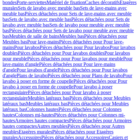
bondes
Porte-serviettes
Matériel de fixation
Caches décoratifs
Etagères
murales
Sets de lavabo avec meuble bas
Sets de lave-mains avec
meuble bas
Pièces détachées pour Sets de lave-mains avec meuble
bas
Sets de lavabo avec meuble bas
Pièces détachées pour Sets de
lavabo avec meuble bas
Sets de lavabo pour meuble avec meuble
bas
Pièces détachées pour Sets de lavabo pour meuble avec meuble
bas
Meubles de salle de bains
Meubles bas
Pièces détachées pour
Meubles bas
Pour lave-mains
Pièces détachées pour Pour lave-
mains
Pour lavabos
Pièces détachées pour Pour lavabos
Pour lavabos
doubles
Pièces détachées pour Pour lavabos doubles
Pour lavabos
pour meuble
Pièces détachées pour Pour lavabos pour meuble
Pour
lave-mains d'angle
Pièces détachées pour Pour lave-mains
d'angle
Pour lavabos d'angle
Pièces détachées pour Pour lavabos
d'angle
Plans de lavabo
Pièces détachées pour Plans de lavabo
Pour
lavabo à poser en forme de coupelle
Pièces détachées pour Pour
lavabo à poser en forme de coupelle
Pour lavabo à poser
rectangulaire
Pièces détachées pour Pour lavabo à poser
rectangulaire
Meubles latéraux bas
Pièces détachées pour Meubles
latéraux bas
Meubles latéraux bas
Pièces détachées pour Meubles
latéraux bas
Colonnes hautes
Pièces détachées pour Colonnes
hautes
Colonnes mi-hautes
Pièces détachées pour Colonnes mi-
hautes
Armoires hautes compactes
Pièces détachées pour Armoires
hautes compactes
Autres meubles
Pièces détachées pour Autres
meubles
Etagères murales
Pièces détachées pour Etagères
murales
Accessoires
Pièces détachées pour Accessoires
Casiers et