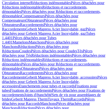
Circulation interne
Réductions indémontables
Pièces détachées pour
Réductions indémontables
Réductions et raccordements,
démontables
Pièces détachées pour Réductions et raccordements,
démontables
Compensateurs
Pièces détachées pour
Compensateurs
Obturateurs
Pièces détachées pour
Obturateurs
Raccordements
Pièces détachées pour
Raccordements
Geberit Mapress Acier Inoxydable, gaz
Pièces
détachées pour Geberit Mapress Acier Inoxydable, gaz
Tubes
1.4401
Pièces détachées pour Tubes
1.4401
Mamelons
Manchons
Pièces détachées pour
Manchons
Réductions
Pièces détachées pour
Réductions
Coudes
Pièces détachées pour Coudes
Tés
Pièces
détachées pour Tés
Réductions indémontables
Pièces détachées pour
Réductions indémontables
Réductions et raccordements,
démontables
Pièces détachées pour Réductions et raccordements,
démontables
Obturateurs
Pièces détachées pour
Obturateurs
Raccordements
Pièces détachées pour
Raccordements
Geberit Mapress Acier Inoxydable, accessoires
Pièces
détachées pour Geberit Mapress Acier Inoxydable,
accessoires
Etanchements pour tubes et raccords
Fixations pour
tubes
Fixations de raccordements
Pièces détachées pour Fixations de
raccordements
Joints d'étanchéité
Sets de vis pour assemblages de
brides
Geberit Mapress Therm
Tuyaux Therm
Raccords
Pièces
détachées pour Raccords
Manchons
Pièces détachées pour
Manchons
Réductions
Pièces détachées pour