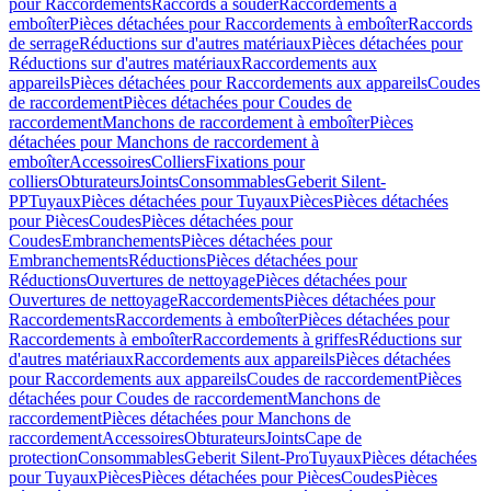
pour Raccordements
Raccords à souder
Raccordements à
emboîter
Pièces détachées pour Raccordements à emboîter
Raccords
de serrage
Réductions sur d'autres matériaux
Pièces détachées pour
Réductions sur d'autres matériaux
Raccordements aux
appareils
Pièces détachées pour Raccordements aux appareils
Coudes
de raccordement
Pièces détachées pour Coudes de
raccordement
Manchons de raccordement à emboîter
Pièces
détachées pour Manchons de raccordement à
emboîter
Accessoires
Colliers
Fixations pour
colliers
Obturateurs
Joints
Consommables
Geberit Silent-
PP
Tuyaux
Pièces détachées pour Tuyaux
Pièces
Pièces détachées
pour Pièces
Coudes
Pièces détachées pour
Coudes
Embranchements
Pièces détachées pour
Embranchements
Réductions
Pièces détachées pour
Réductions
Ouvertures de nettoyage
Pièces détachées pour
Ouvertures de nettoyage
Raccordements
Pièces détachées pour
Raccordements
Raccordements à emboîter
Pièces détachées pour
Raccordements à emboîter
Raccordements à griffes
Réductions sur
d'autres matériaux
Raccordements aux appareils
Pièces détachées
pour Raccordements aux appareils
Coudes de raccordement
Pièces
détachées pour Coudes de raccordement
Manchons de
raccordement
Pièces détachées pour Manchons de
raccordement
Accessoires
Obturateurs
Joints
Cape de
protection
Consommables
Geberit Silent-Pro
Tuyaux
Pièces détachées
pour Tuyaux
Pièces
Pièces détachées pour Pièces
Coudes
Pièces