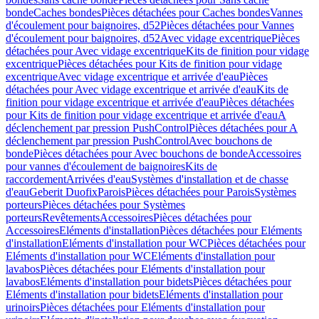
bonde
Caches bondes
Pièces détachées pour Caches bondes
Vannes
d'écoulement pour baignoires, d52
Pièces détachées pour Vannes
d'écoulement pour baignoires, d52
Avec vidage excentrique
Pièces
détachées pour Avec vidage excentrique
Kits de finition pour vidage
excentrique
Pièces détachées pour Kits de finition pour vidage
excentrique
Avec vidage excentrique et arrivée d'eau
Pièces
détachées pour Avec vidage excentrique et arrivée d'eau
Kits de
finition pour vidage excentrique et arrivée d'eau
Pièces détachées
pour Kits de finition pour vidage excentrique et arrivée d'eau
A
déclenchement par pression PushControl
Pièces détachées pour A
déclenchement par pression PushControl
Avec bouchons de
bonde
Pièces détachées pour Avec bouchons de bonde
Accessoires
pour vannes d'écoulement de baignoires
Kits de
raccordement
Arrivées d'eau
Systèmes d'installation et de chasse
d'eau
Geberit Duofix
Parois
Pièces détachées pour Parois
Systèmes
porteurs
Pièces détachées pour Systèmes
porteurs
Revêtements
Accessoires
Pièces détachées pour
Accessoires
Eléments d'installation
Pièces détachées pour Eléments
d'installation
Eléments d'installation pour WC
Pièces détachées pour
Eléments d'installation pour WC
Eléments d'installation pour
lavabos
Pièces détachées pour Eléments d'installation pour
lavabos
Eléments d'installation pour bidets
Pièces détachées pour
Eléments d'installation pour bidets
Eléments d'installation pour
urinoirs
Pièces détachées pour Eléments d'installation pour