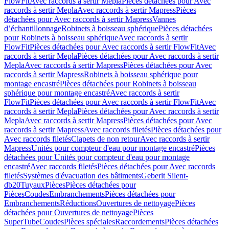
FlowFit
Avec raccords à sertir Mepla
Pièces détachées pour Avec
raccords à sertir Mepla
Avec raccords à sertir Mapress
Pièces
détachées pour Avec raccords à sertir Mapress
Vannes
d’échantillonnage
Robinets à boisseau sphérique
Pièces détachées
pour Robinets à boisseau sphérique
Avec raccords à sertir
FlowFit
Pièces détachées pour Avec raccords à sertir FlowFit
Avec
raccords à sertir Mepla
Pièces détachées pour Avec raccords à sertir
Mepla
Avec raccords à sertir Mapress
Pièces détachées pour Avec
raccords à sertir Mapress
Robinets à boisseau sphérique pour
montage encastré
Pièces détachées pour Robinets à boisseau
sphérique pour montage encastré
Avec raccords à sertir
FlowFit
Pièces détachées pour Avec raccords à sertir FlowFit
Avec
raccords à sertir Mepla
Pièces détachées pour Avec raccords à sertir
Mepla
Avec raccords à sertir Mapress
Pièces détachées pour Avec
raccords à sertir Mapress
Avec raccords filetés
Pièces détachées pour
Avec raccords filetés
Clapets de non retour
Avec raccords à sertir
Mapress
Unités pour compteur d'eau pour montage encastré
Pièces
détachées pour Unités pour compteur d'eau pour montage
encastré
Avec raccords filetés
Pièces détachées pour Avec raccords
filetés
Systèmes d'évacuation des bâtiments
Geberit Silent-
db20
Tuyaux
Pièces
Pièces détachées pour
Pièces
Coudes
Embranchements
Pièces détachées pour
Embranchements
Réductions
Ouvertures de nettoyage
Pièces
détachées pour Ouvertures de nettoyage
Pièces
SuperTube
Coudes
Pièces spéciales
Raccordements
Pièces détachées