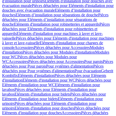
d'installation pour urinoirs
Eléments d'installation pour douches avec
évacuation murale
Pièces détachées pour Eléments d'installation pour
douches avec évacuation murale
Eléments d’installation pour
douches
Eléments d’installation pour séparations de douche
Pièces
détachées pour Eléments d’installation pour séparations de
douche
Eléments d'installation pour robinetteries et appareils
Pièces
détachées pour Eléments d'installation pour robinetteries et
appareils
Eléments d'installation pour machines à laver et lave-
vaisselle
Pièces détachées pour Eléments d'installation pour machines
à laver et lave-vaisselle
Eléments d'installation pour charges de
console
Accessoires
Pièces détachées pour Accessoires
Modules
d'installation
Pièces détachées pour Modules d'installation
Modules
pour WC
Pièces détachées pour Modules pour
WC
Accessoires
Pièces détachées pour Accessoires
Pour parois
Pièces
détachées pour Pour parois
Pour systèmes d'alimentation
Pièces
détachées pour Pour systèmes d'alimentation
Pour évacuation
Geberit
Kombifix
Eléments d'installation
Pièces détachées pour Eléments
d'installation
Eléments d'installation pour WC
Pièces détachées pour
Eléments d'installation pour WC
Eléments d'installation pour
lavabos
Pièces détachées pour Eléments d'installation pour
lavabos
Eléments d'installation pour bidets
Pièces détachées pour
Eléments d'installation pour bidets
Eléments d'installation pour
urinoirs
Pièces détachées pour Eléments d'installation pour
urinoirs
Eléments d'installation pour douches
Pièces détachées pour
Eléments d'installation pour douches
Accessoires
Pièces détachées