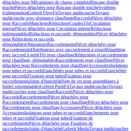
détachées pour Mécanismes de chasse complets
Rinçage double
touche
Pièces détachées pour Rinçage double touche
Systèmes
d'alimentation
Geberit FlowFit
Tuyaux multicouche
Tuyaux
multicouche avec résistance chauffante
Raccords
Pièces détachées
pour Raccords
Manchons
Réductions
Coudes
Tés
Circulation
interne
Pièces détachées pour Circulation interne
Réductions
indémontables
Réductions et raccords, démontables
Pièces détachées
pour Réductions et raccords,
démontables
Obturateurs
Raccordements
Pièces détachées pour
Raccordements
Distributeurs avec raccordement à visser
Répartiteur
avec raccord à sertir
Tés pour chauffage
Réductions et raccordements
pour chauffage, démontables
Raccordements pour chauffage
Pièces
détachées pour Raccordements pour chauffage
Accessoires
Isolations
pour tubes et raccords
Etanchéités pour tubes et raccords
Etanchéités
pour raccords
Fixations pour tubes
Fixations pour
raccordements
Joints d'étanchéité
Sets de vis pour assemblages à
bride
Consommables
Geberit PushFit
Tuyaux multicouches
Tuyaux
multicouches pour chauffage
Raccords
Pièces détachées pour
Raccords
Raccordements
Pièces détachées pour
Raccordements
Raccordements pour chauffage
Pièces détachées pour
Raccordements pour chauffage
Accessoires
Pièces détachées pour
Accessoires
Isolations pour tubes et raccords
Etanchements pour
tubes et raccords
Fixations pour tubes
Fixations de
raccordements
Pièces détachées pour Fixations de
raccordements
Joints d'étanchéité
Geberit Mepla
Tuyaux multicouches