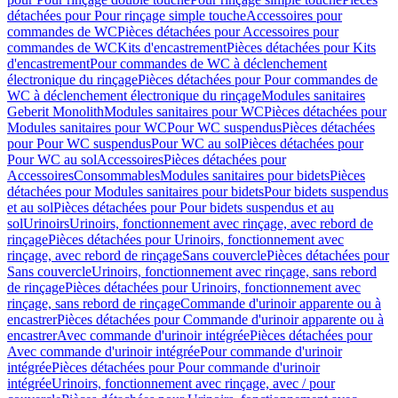
détachées pour Pour rinçage simple touche
Accessoires pour
commandes de WC
Pièces détachées pour Accessoires pour
commandes de WC
Kits d'encastrement
Pièces détachées pour Kits
d'encastrement
Pour commandes de WC à déclenchement
électronique du rinçage
Pièces détachées pour Pour commandes de
WC à déclenchement électronique du rinçage
Modules sanitaires
Geberit Monolith
Modules sanitaires pour WC
Pièces détachées pour
Modules sanitaires pour WC
Pour WC suspendus
Pièces détachées
pour Pour WC suspendus
Pour WC au sol
Pièces détachées pour
Pour WC au sol
Accessoires
Pièces détachées pour
Accessoires
Consommables
Modules sanitaires pour bidets
Pièces
détachées pour Modules sanitaires pour bidets
Pour bidets suspendus
et au sol
Pièces détachées pour Pour bidets suspendus et au
sol
Urinoirs
Urinoirs, fonctionnement avec rinçage, avec rebord de
rinçage
Pièces détachées pour Urinoirs, fonctionnement avec
rinçage, avec rebord de rinçage
Sans couvercle
Pièces détachées pour
Sans couvercle
Urinoirs, fonctionnement avec rinçage, sans rebord
de rinçage
Pièces détachées pour Urinoirs, fonctionnement avec
rinçage, sans rebord de rinçage
Commande d'urinoir apparente ou à
encastrer
Pièces détachées pour Commande d'urinoir apparente ou à
encastrer
Avec commande d'urinoir intégrée
Pièces détachées pour
Avec commande d'urinoir intégrée
Pour commande d'urinoir
intégrée
Pièces détachées pour Pour commande d'urinoir
intégrée
Urinoirs, fonctionnement avec rinçage, avec / pour