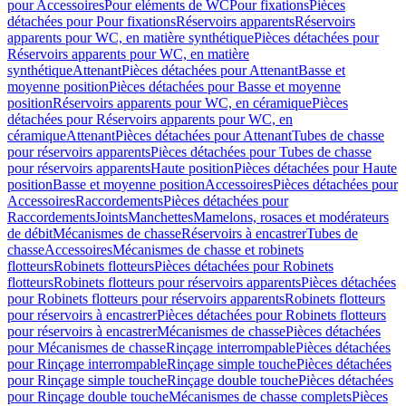
pour Accessoires
Pour eléments de WC
Pour fixations
Pièces
détachées pour Pour fixations
Réservoirs apparents
Réservoirs
apparents pour WC, en matière synthétique
Pièces détachées pour
Réservoirs apparents pour WC, en matière
synthétique
Attenant
Pièces détachées pour Attenant
Basse et
moyenne position
Pièces détachées pour Basse et moyenne
position
Réservoirs apparents pour WC, en céramique
Pièces
détachées pour Réservoirs apparents pour WC, en
céramique
Attenant
Pièces détachées pour Attenant
Tubes de chasse
pour réservoirs apparents
Pièces détachées pour Tubes de chasse
pour réservoirs apparents
Haute position
Pièces détachées pour Haute
position
Basse et moyenne position
Accessoires
Pièces détachées pour
Accessoires
Raccordements
Pièces détachées pour
Raccordements
Joints
Manchettes
Mamelons, rosaces et modérateurs
de débit
Mécanismes de chasse
Réservoirs à encastrer
Tubes de
chasse
Accessoires
Mécanismes de chasse et robinets
flotteurs
Robinets flotteurs
Pièces détachées pour Robinets
flotteurs
Robinets flotteurs pour réservoirs apparents
Pièces détachées
pour Robinets flotteurs pour réservoirs apparents
Robinets flotteurs
pour réservoirs à encastrer
Pièces détachées pour Robinets flotteurs
pour réservoirs à encastrer
Mécanismes de chasse
Pièces détachées
pour Mécanismes de chasse
Rinçage interrompable
Pièces détachées
pour Rinçage interrompable
Rinçage simple touche
Pièces détachées
pour Rinçage simple touche
Rinçage double touche
Pièces détachées
pour Rinçage double touche
Mécanismes de chasse complets
Pièces