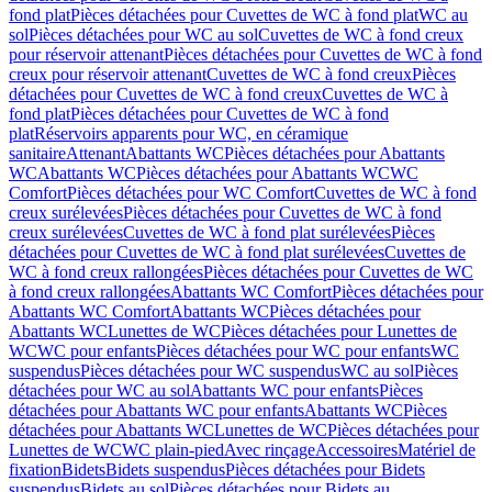
fond plat
Pièces détachées pour Cuvettes de WC à fond plat
WC au
sol
Pièces détachées pour WC au sol
Cuvettes de WC à fond creux
pour réservoir attenant
Pièces détachées pour Cuvettes de WC à fond
creux pour réservoir attenant
Cuvettes de WC à fond creux
Pièces
détachées pour Cuvettes de WC à fond creux
Cuvettes de WC à
fond plat
Pièces détachées pour Cuvettes de WC à fond
plat
Réservoirs apparents pour WC, en céramique
sanitaire
Attenant
Abattants WC
Pièces détachées pour Abattants
WC
Abattants WC
Pièces détachées pour Abattants WC
WC
Comfort
Pièces détachées pour WC Comfort
Cuvettes de WC à fond
creux surélevées
Pièces détachées pour Cuvettes de WC à fond
creux surélevées
Cuvettes de WC à fond plat surélevées
Pièces
détachées pour Cuvettes de WC à fond plat surélevées
Cuvettes de
WC à fond creux rallongées
Pièces détachées pour Cuvettes de WC
à fond creux rallongées
Abattants WC Comfort
Pièces détachées pour
Abattants WC Comfort
Abattants WC
Pièces détachées pour
Abattants WC
Lunettes de WC
Pièces détachées pour Lunettes de
WC
WC pour enfants
Pièces détachées pour WC pour enfants
WC
suspendus
Pièces détachées pour WC suspendus
WC au sol
Pièces
détachées pour WC au sol
Abattants WC pour enfants
Pièces
détachées pour Abattants WC pour enfants
Abattants WC
Pièces
détachées pour Abattants WC
Lunettes de WC
Pièces détachées pour
Lunettes de WC
WC plain-pied
Avec rinçage
Accessoires
Matériel de
fixation
Bidets
Bidets suspendus
Pièces détachées pour Bidets
suspendus
Bidets au sol
Pièces détachées pour Bidets au