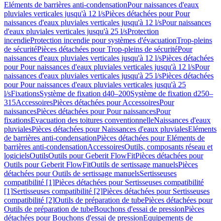
Eléments de barrières anti-condensation
Pour naissances d'eaux
pluviales verticales jusqu'à 12 l/s
Pièces détachées pour Pour
naissances d'eaux pluviales verticales jusqu'à 12 l/s
Pour naissances
d'eaux pluviales verticales jusqu'à 25 l/s
Protection
incendie
Protection incendie pour systèmes d'évacuation
Trop-pleins
de sécurité
Pièces détachées pour Trop-pleins de sécurité
Pour
naissances d'eaux pluviales verticales jusqu'à 12 l/s
Pièces détachées
pour Pour naissances d'eaux pluviales verticales jusqu'à 12 l/s
Pour
naissances d'eaux pluviales verticales jusqu'à 25 l/s
Pièces détachées
pour Pour naissances d'eaux pluviales verticales jusqu'à 25
l/s
Fixations
Système de fixation d40–200
Système de fixation d250–
315
Accessoires
Pièces détachées pour Accessoires
Pour
naissances
Pièces détachées pour Pour naissances
Pour
fixations
Evacuation des toitures conventionnelle
Naissances d'eaux
pluviales
Pièces détachées pour Naissances d'eaux pluviales
Eléments
de barrières anti-condensation
Pièces détachées pour Eléments de
barrières anti-condensation
Accessoires
Outils, composants réseau et
logiciels
Outils
Outils pour Geberit FlowFit
Pièces détachées pour
Outils pour Geberit FlowFit
Outils de sertissage manuels
Pièces
détachées pour Outils de sertissage manuels
Sertisseuses
compatibilité [1]
Pièces détachées pour Sertisseuses compatibilité
[1]
Sertisseuses compatibilité [2]
Pièces détachées pour Sertisseuses
compatibilité [2]
Outils de préparation de tube
Pièces détachées pour
Outils de préparation de tube
Bouchons d'essai de pression
Pièces
détachées pour Bouchons d'essai de pression
Equipements de