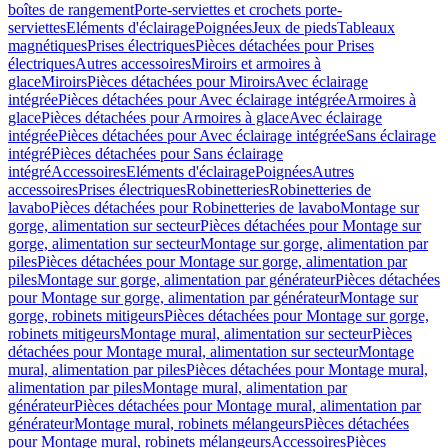
boîtes de rangement
Porte-serviettes et crochets porte-
serviettes
Eléments d'éclairage
Poignées
Jeux de pieds
Tableaux
magnétiques
Prises électriques
Pièces détachées pour Prises
électriques
Autres accessoires
Miroirs et armoires à
glace
Miroirs
Pièces détachées pour Miroirs
Avec éclairage
intégrée
Pièces détachées pour Avec éclairage intégrée
Armoires à
glace
Pièces détachées pour Armoires à glace
Avec éclairage
intégrée
Pièces détachées pour Avec éclairage intégrée
Sans éclairage
intégré
Pièces détachées pour Sans éclairage
intégré
Accessoires
Eléments d'éclairage
Poignées
Autres
accessoires
Prises électriques
Robinetteries
Robinetteries de
lavabo
Pièces détachées pour Robinetteries de lavabo
Montage sur
gorge, alimentation sur secteur
Pièces détachées pour Montage sur
gorge, alimentation sur secteur
Montage sur gorge, alimentation par
piles
Pièces détachées pour Montage sur gorge, alimentation par
piles
Montage sur gorge, alimentation par générateur
Pièces détachées
pour Montage sur gorge, alimentation par générateur
Montage sur
gorge, robinets mitigeurs
Pièces détachées pour Montage sur gorge,
robinets mitigeurs
Montage mural, alimentation sur secteur
Pièces
détachées pour Montage mural, alimentation sur secteur
Montage
mural, alimentation par piles
Pièces détachées pour Montage mural,
alimentation par piles
Montage mural, alimentation par
générateur
Pièces détachées pour Montage mural, alimentation par
générateur
Montage mural, robinets mélangeurs
Pièces détachées
pour Montage mural, robinets mélangeurs
Accessoires
Pièces