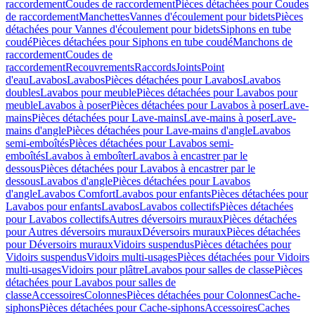
raccordement
Coudes de raccordement
Pièces détachées pour Coudes
de raccordement
Manchettes
Vannes d'écoulement pour bidets
Pièces
détachées pour Vannes d'écoulement pour bidets
Siphons en tube
coudé
Pièces détachées pour Siphons en tube coudé
Manchons de
raccordement
Coudes de
raccordement
Recouvrements
Raccords
Joints
Point
d'eau
Lavabos
Lavabos
Pièces détachées pour Lavabos
Lavabos
doubles
Lavabos pour meuble
Pièces détachées pour Lavabos pour
meuble
Lavabos à poser
Pièces détachées pour Lavabos à poser
Lave-
mains
Pièces détachées pour Lave-mains
Lave-mains à poser
Lave-
mains d'angle
Pièces détachées pour Lave-mains d'angle
Lavabos
semi-emboîtés
Pièces détachées pour Lavabos semi-
emboîtés
Lavabos à emboîter
Lavabos à encastrer par le
dessous
Pièces détachées pour Lavabos à encastrer par le
dessous
Lavabos d'angle
Pièces détachées pour Lavabos
d'angle
Lavabos Comfort
Lavabos pour enfants
Pièces détachées pour
Lavabos pour enfants
Lavabos
Lavabos collectifs
Pièces détachées
pour Lavabos collectifs
Autres déversoirs muraux
Pièces détachées
pour Autres déversoirs muraux
Déversoirs muraux
Pièces détachées
pour Déversoirs muraux
Vidoirs suspendus
Pièces détachées pour
Vidoirs suspendus
Vidoirs multi-usages
Pièces détachées pour Vidoirs
multi-usages
Vidoirs pour plâtre
Lavabos pour salles de classe
Pièces
détachées pour Lavabos pour salles de
classe
Accessoires
Colonnes
Pièces détachées pour Colonnes
Cache-
siphons
Pièces détachées pour Cache-siphons
Accessoires
Caches