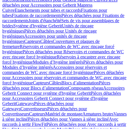
détachées pour Accessoires pour Geberit Mapress
Cuivre
Etanchements pour tubes et raccords
Fixations pour
tubes
Fixations de raccordements
Pièces détachées pour Fixations de
raccordements
Joints d'étanchéité
Sets de vis pour assemblages de
brides
Système d'hygiène Geberit
Unités de rinçage
hygiéniques
Pièces détachées pour Unités de rinçage
hygiéniques
Accessoires pour unités de rinçage
hygiéniques
Capteurs
Câbles
Couvertures et plaques de
fermeture
Réservoirs et commandes de WC avec rinçage forcé
hygiénique
Pièces détachées pour Réservoirs et commandes de WC
avec rinçage forcé hygiénique
Réservoirs à encastrer avec rinçage
forcé hygiénique
Modules d’hygiène intégrés
Pièces détachées pour
Modules d’hygiène intégrés
Accessoires pour réservoirs et
commandes de WC avec rinçage forcé hygiénique
Pièces détachées
pour Accessoires pour réservoirs et commandes de WC avec rinçage
forcé hygiénique
Capteurs
Câbles
Blocs d’alimentation
Pièces
détachées pour Blocs d’alimentation
Composants réseau
Accessoires
Geberit Connect pour système d'hygiène Geberit
Pièces détachées
pour Accessoires Geberit Connect pour système d'hygiène
Geberit
Gateways
Pièces détachées pour
Gateways
Convertisseurs
Pièces détachées pour
Convertisseurs
Capteurs
Matériel de montage
Armatures brutes
Vannes
à siège incliné
Pièces détachées pour Vannes à siège incliné
Avec
raccords à sertir FlowFit
Pièces détachées pour Avec raccords à sertir