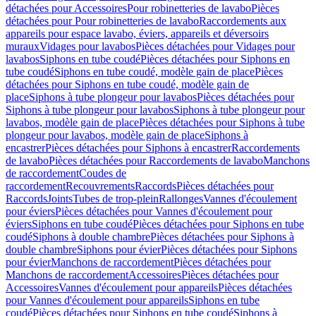
détachées pour Accessoires
Pour robinetteries de lavabo
Pièces
détachées pour Pour robinetteries de lavabo
Raccordements aux
appareils pour espace lavabo, éviers, appareils et déversoirs
muraux
Vidages pour lavabos
Pièces détachées pour Vidages pour
lavabos
Siphons en tube coudé
Pièces détachées pour Siphons en
tube coudé
Siphons en tube coudé, modèle gain de place
Pièces
détachées pour Siphons en tube coudé, modèle gain de
place
Siphons à tube plongeur pour lavabos
Pièces détachées pour
Siphons à tube plongeur pour lavabos
Siphons à tube plongeur pour
lavabos, modèle gain de place
Pièces détachées pour Siphons à tube
plongeur pour lavabos, modèle gain de place
Siphons à
encastrer
Pièces détachées pour Siphons à encastrer
Raccordements
de lavabo
Pièces détachées pour Raccordements de lavabo
Manchons
de raccordement
Coudes de
raccordement
Recouvrements
Raccords
Pièces détachées pour
Raccords
Joints
Tubes de trop-plein
Rallonges
Vannes d'écoulement
pour éviers
Pièces détachées pour Vannes d'écoulement pour
éviers
Siphons en tube coudé
Pièces détachées pour Siphons en tube
coudé
Siphons à double chambre
Pièces détachées pour Siphons à
double chambre
Siphons pour évier
Pièces détachées pour Siphons
pour évier
Manchons de raccordement
Pièces détachées pour
Manchons de raccordement
Accessoires
Pièces détachées pour
Accessoires
Vannes d'écoulement pour appareils
Pièces détachées
pour Vannes d'écoulement pour appareils
Siphons en tube
coudé
Pièces détachées pour Siphons en tube coudé
Siphons à