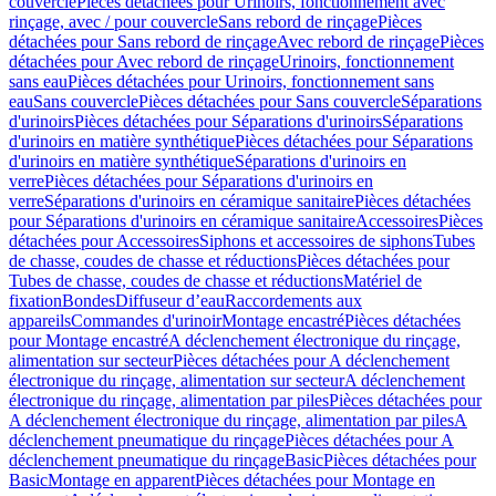
couvercle
Pièces détachées pour Urinoirs, fonctionnement avec
rinçage, avec / pour couvercle
Sans rebord de rinçage
Pièces
détachées pour Sans rebord de rinçage
Avec rebord de rinçage
Pièces
détachées pour Avec rebord de rinçage
Urinoirs, fonctionnement
sans eau
Pièces détachées pour Urinoirs, fonctionnement sans
eau
Sans couvercle
Pièces détachées pour Sans couvercle
Séparations
d'urinoirs
Pièces détachées pour Séparations d'urinoirs
Séparations
d'urinoirs en matière synthétique
Pièces détachées pour Séparations
d'urinoirs en matière synthétique
Séparations d'urinoirs en
verre
Pièces détachées pour Séparations d'urinoirs en
verre
Séparations d'urinoirs en céramique sanitaire
Pièces détachées
pour Séparations d'urinoirs en céramique sanitaire
Accessoires
Pièces
détachées pour Accessoires
Siphons et accessoires de siphons
Tubes
de chasse, coudes de chasse et réductions
Pièces détachées pour
Tubes de chasse, coudes de chasse et réductions
Matériel de
fixation
Bondes
Diffuseur d’eau
Raccordements aux
appareils
Commandes d'urinoir
Montage encastré
Pièces détachées
pour Montage encastré
A déclenchement électronique du rinçage,
alimentation sur secteur
Pièces détachées pour A déclenchement
électronique du rinçage, alimentation sur secteur
A déclenchement
électronique du rinçage, alimentation par piles
Pièces détachées pour
A déclenchement électronique du rinçage, alimentation par piles
A
déclenchement pneumatique du rinçage
Pièces détachées pour A
déclenchement pneumatique du rinçage
Basic
Pièces détachées pour
Basic
Montage en apparent
Pièces détachées pour Montage en