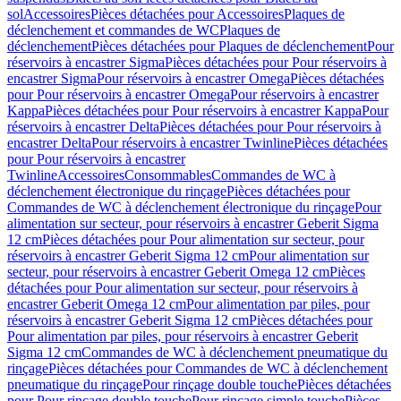
sol
Accessoires
Pièces détachées pour Accessoires
Plaques de
déclenchement et commandes de WC
Plaques de
déclenchement
Pièces détachées pour Plaques de déclenchement
Pour
réservoirs à encastrer Sigma
Pièces détachées pour Pour réservoirs à
encastrer Sigma
Pour réservoirs à encastrer Omega
Pièces détachées
pour Pour réservoirs à encastrer Omega
Pour réservoirs à encastrer
Kappa
Pièces détachées pour Pour réservoirs à encastrer Kappa
Pour
réservoirs à encastrer Delta
Pièces détachées pour Pour réservoirs à
encastrer Delta
Pour réservoirs à encastrer Twinline
Pièces détachées
pour Pour réservoirs à encastrer
Twinline
Accessoires
Consommables
Commandes de WC à
déclenchement électronique du rinçage
Pièces détachées pour
Commandes de WC à déclenchement électronique du rinçage
Pour
alimentation sur secteur, pour réservoirs à encastrer Geberit Sigma
12 cm
Pièces détachées pour Pour alimentation sur secteur, pour
réservoirs à encastrer Geberit Sigma 12 cm
Pour alimentation sur
secteur, pour réservoirs à encastrer Geberit Omega 12 cm
Pièces
détachées pour Pour alimentation sur secteur, pour réservoirs à
encastrer Geberit Omega 12 cm
Pour alimentation par piles, pour
réservoirs à encastrer Geberit Sigma 12 cm
Pièces détachées pour
Pour alimentation par piles, pour réservoirs à encastrer Geberit
Sigma 12 cm
Commandes de WC à déclenchement pneumatique du
rinçage
Pièces détachées pour Commandes de WC à déclenchement
pneumatique du rinçage
Pour rinçage double touche
Pièces détachées
pour Pour rinçage double touche
Pour rinçage simple touche
Pièces