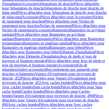
d'installation
Accessoires
Séparations de douche
Pièces détachées
pour Séparations de douche
Séparations de douche pour douche de
plain-pied
Pièces détachées pour Séparations de douche pour douche
de plain-pied
Accessoires
Pièces détachées pour Accessoires
Niches
de rangement pour douches
Pièces détachées pour Niches de
rangement pour douches
Niches de rangement
Pièces détachées pour
Niches de rangement
Accessoires
Baignoires
Baignoires en acrylique
sanitaire
Pièces détachées pour Baignoires en acrylique
sanitaire
Baignoires rectangulaires
Pièces détachées pour Baignoires
rectangulaires
Baignoires en matériau minéral
Pièces détachées pour
Baignoires en matériau minéral
Baignoires pour bébés
Pièces
détachées pour Baignoires pour bébés
Eléments d'installation
Pièces
détachées pour Eléments d'installation
Jeux de pieds et jeux de
traverses et fixations murales
Pièces détachées pour Jeux de pieds et
jeux de traverses et fixations murales
Accessoires
Kits de
réparation
Autres accessoires
Raccordements aux appareils pour
douches et baignoires
Vannes d'écoulement pour receveurs de
douche, d52
Pièces détachées pour Vannes d'écoulement pour
receveurs de douche, d52
Avec caches bondes
Pièces détachées pour
Avec caches bondes
Sans cache bonde
Pièces détachées pour Sans
cache bonde
Caches bondes
Pièces détachées pour Caches
bondes
Vannes d'écoulement pour receveurs de douche, d90
Pièces
détachées pour Vannes d'écoulement pour receveurs de douche,
d90
Avec caches bondes
Pièces détachées pour Avec caches
bondes
Sans cache bonde
Pièces détachées pour Sans cache