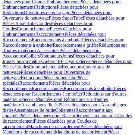
détachées pour Coudes
Embranchements
Pièces détachées pour
Embranchements
Réductions
Pièces détachées pour
Réductions
Ouvertures de nettoyage
Pièces détachées pour
Ouvertures de nettoyage
Pièces SuperTube
Pièces détachées pour
Pièces SuperTube
Coudes
Pièces détachées pour
Coudes
Embranchements
Pièces détachées pour
Embranchements
Raccordements
Pièces détachées pour
Raccordements
Raccordements à emboîter
Pièces détachées pour
Raccordements à emboîter
Raccordements à griffes
Réductions sur
d'autres matériaux
Accessoires
Pièces détachées pour
Accessoires
Colliers
Obturateurs
Joints
Pièces détachées pour
Joints
Consommables
Geberit PE
Tuyaux
Pièces
Pièces détachées pour
Pièces
Coudes
Embranchements
Réductions
Ouvertures de
nettoyage
Pièces détachées pour Ouvertures de
nettoyage
Réductions
Pièces SuperTube
Pièces
spéciales
Raccordements
Pièces détachées pour
Raccordements
Raccords soudés
Raccordements à emboîter
Pièces
détachées pour Raccordements à emboîter
Réductions sur d'autres
matériaux
Pièces détachées pour Réductions sur d'autres
matériaux
Assemblages filetés
Pièces détachées pour Assemblages
filetés
Assemblages de bride
Collerettes
Raccordements aux
appareils
Pièces détachées pour Raccordements aux appareils
Coudes
de raccordement
Pièces détachées pour Coudes de
raccordement
Manchons de raccordement
Pièces détachées pour
Manchons de raccordement
Manchons de raccordement
Pièces