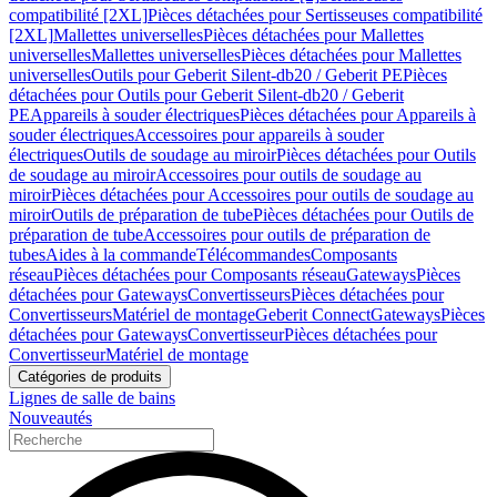
compatibilité [2XL]
Pièces détachées pour Sertisseuses compatibilité
[2XL]
Mallettes universelles
Pièces détachées pour Mallettes
universelles
Mallettes universelles
Pièces détachées pour Mallettes
universelles
Outils pour Geberit Silent-db20 / Geberit PE
Pièces
détachées pour Outils pour Geberit Silent-db20 / Geberit
PE
Appareils à souder électriques
Pièces détachées pour Appareils à
souder électriques
Accessoires pour appareils à souder
électriques
Outils de soudage au miroir
Pièces détachées pour Outils
de soudage au miroir
Accessoires pour outils de soudage au
miroir
Pièces détachées pour Accessoires pour outils de soudage au
miroir
Outils de préparation de tube
Pièces détachées pour Outils de
préparation de tube
Accessoires pour outils de préparation de
tubes
Aides à la commande
Télécommandes
Composants
réseau
Pièces détachées pour Composants réseau
Gateways
Pièces
détachées pour Gateways
Convertisseurs
Pièces détachées pour
Convertisseurs
Matériel de montage
Geberit Connect
Gateways
Pièces
détachées pour Gateways
Convertisseur
Pièces détachées pour
Convertisseur
Matériel de montage
Catégories de produits
Lignes de salle de bains
Nouveautés