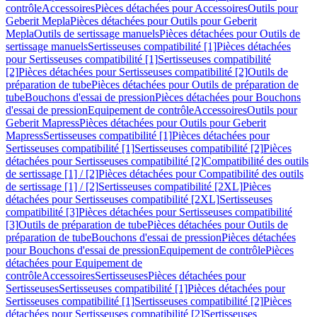
contrôle
Accessoires
Pièces détachées pour Accessoires
Outils pour
Geberit Mepla
Pièces détachées pour Outils pour Geberit
Mepla
Outils de sertissage manuels
Pièces détachées pour Outils de
sertissage manuels
Sertisseuses compatibilité [1]
Pièces détachées
pour Sertisseuses compatibilité [1]
Sertisseuses compatibilité
[2]
Pièces détachées pour Sertisseuses compatibilité [2]
Outils de
préparation de tube
Pièces détachées pour Outils de préparation de
tube
Bouchons d'essai de pression
Pièces détachées pour Bouchons
d'essai de pression
Equipement de contrôle
Accessoires
Outils pour
Geberit Mapress
Pièces détachées pour Outils pour Geberit
Mapress
Sertisseuses compatibilité [1]
Pièces détachées pour
Sertisseuses compatibilité [1]
Sertisseuses compatibilité [2]
Pièces
détachées pour Sertisseuses compatibilité [2]
Compatibilité des outils
de sertissage [1] / [2]
Pièces détachées pour Compatibilité des outils
de sertissage [1] / [2]
Sertisseuses compatibilité [2XL]
Pièces
détachées pour Sertisseuses compatibilité [2XL]
Sertisseuses
compatibilité [3]
Pièces détachées pour Sertisseuses compatibilité
[3]
Outils de préparation de tube
Pièces détachées pour Outils de
préparation de tube
Bouchons d'essai de pression
Pièces détachées
pour Bouchons d'essai de pression
Equipement de contrôle
Pièces
détachées pour Equipement de
contrôle
Accessoires
Sertisseuses
Pièces détachées pour
Sertisseuses
Sertisseuses compatibilité [1]
Pièces détachées pour
Sertisseuses compatibilité [1]
Sertisseuses compatibilité [2]
Pièces
détachées pour Sertisseuses compatibilité [2]
Sertisseuses