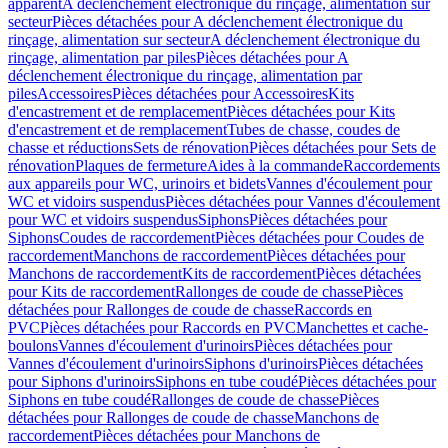
apparent
A déclenchement électronique du rinçage, alimentation sur
secteur
Pièces détachées pour A déclenchement électronique du
rinçage, alimentation sur secteur
A déclenchement électronique du
rinçage, alimentation par piles
Pièces détachées pour A
déclenchement électronique du rinçage, alimentation par
piles
Accessoires
Pièces détachées pour Accessoires
Kits
d'encastrement et de remplacement
Pièces détachées pour Kits
d'encastrement et de remplacement
Tubes de chasse, coudes de
chasse et réductions
Sets de rénovation
Pièces détachées pour Sets de
rénovation
Plaques de fermeture
Aides à la commande
Raccordements
aux appareils pour WC, urinoirs et bidets
Vannes d'écoulement pour
WC et vidoirs suspendus
Pièces détachées pour Vannes d'écoulement
pour WC et vidoirs suspendus
Siphons
Pièces détachées pour
Siphons
Coudes de raccordement
Pièces détachées pour Coudes de
raccordement
Manchons de raccordement
Pièces détachées pour
Manchons de raccordement
Kits de raccordement
Pièces détachées
pour Kits de raccordement
Rallonges de coude de chasse
Pièces
détachées pour Rallonges de coude de chasse
Raccords en
PVC
Pièces détachées pour Raccords en PVC
Manchettes et cache-
boulons
Vannes d'écoulement d'urinoirs
Pièces détachées pour
Vannes d'écoulement d'urinoirs
Siphons d'urinoirs
Pièces détachées
pour Siphons d'urinoirs
Siphons en tube coudé
Pièces détachées pour
Siphons en tube coudé
Rallonges de coude de chasse
Pièces
détachées pour Rallonges de coude de chasse
Manchons de
raccordement
Pièces détachées pour Manchons de