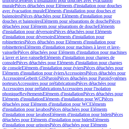
urinoirs
Eléments d'installation pour douches avec évacuation
murale
Pièces détachées pour Eléments d'installation pour douches
avec évacuation murale
Eléments d'installation pour douches et
baignoires
Pièces détachées pour Eléments d'installation pour
douches et baignoires
Eléments pour séparations de douche
Pièces
détachées pour Eléments pour séparations de douche
Eléments
d'installation pour déversoirs
Pièces détachées pour Eléments
d'installation pour déversoirs
Eléments d'installation pour
robinetteries
Pièces détachées pour Eléments d'installation pour
robinetteries
Eléments d'installation pour machines à laver et lave-
vaisselle
Pièces détachées pour Eléments d'installation pour machines
à laver et lave-vaisselle
Eléments d'installation pour charges de
console
Pièces détachées pour Eléments d'installation pour charges
de console
Eléments d'installation pour éviers
Pièces détachées pour
Eléments d'installation pour éviers
Accessoires
Pièces détachées pour
Accessoires
Geberit GIS
Parois
Pièces détachées pour Parois
Systèmes
porteurs
Accessoires pour préfabrications
Pièces détachées pour
Accessoires pour préfabrications
Accessoires pour l'isolation
phonique
Revêtements
Eléments d'installation
Pièces détachées pour
Eléments d'installation
Eléments d'installation pour WC
Pièces
détachées pour Eléments d'installation pour WC
Eléments
d'installation pour lavabos
Pièces détachées pour Eléments
d'installation pour lavabos
Eléments d'installation pour bidets
Pièces
détachées pour Eléments d'installation pour bidets
Eléments
d'installation pour urinoirs
Pièces détachées pour Eléments