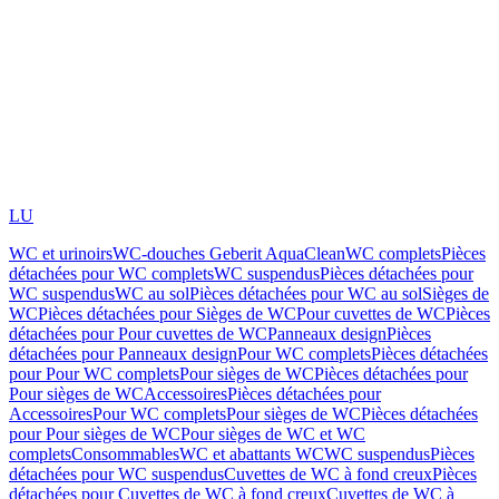
LU
WC et urinoirs
WC-douches Geberit AquaClean
WC complets
Pièces
détachées pour WC complets
WC suspendus
Pièces détachées pour
WC suspendus
WC au sol
Pièces détachées pour WC au sol
Sièges de
WC
Pièces détachées pour Sièges de WC
Pour cuvettes de WC
Pièces
détachées pour Pour cuvettes de WC
Panneaux design
Pièces
détachées pour Panneaux design
Pour WC complets
Pièces détachées
pour Pour WC complets
Pour sièges de WC
Pièces détachées pour
Pour sièges de WC
Accessoires
Pièces détachées pour
Accessoires
Pour WC complets
Pour sièges de WC
Pièces détachées
pour Pour sièges de WC
Pour sièges de WC et WC
complets
Consommables
WC et abattants WC
WC suspendus
Pièces
détachées pour WC suspendus
Cuvettes de WC à fond creux
Pièces
détachées pour Cuvettes de WC à fond creux
Cuvettes de WC à