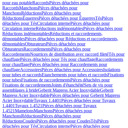
pour eau potable
Raccords
Pièces détachées pour
Raccords
Manchons
Pièces détachées pour
Manchons
Réductions
Pièces détachées pour
Réductions
Équerres
Pièces détachées pour Équerres
Tés
Pièces
détachées pour Tés
Circulation interne
Pièces détachées pour
Circulation interne
Réductions indémontables
Pièces détachées pour
Réductions indémontables
Réductions et raccordements,
démontables
Pièces détachées pour Réductions et raccordements,
démontables
Obturateurs
Pièces détachées pour
Obturateurs
Raccordements
Pièces détachées pour
Raccordements
Nourrices de distribution avec raccord fileté
Tés pour
chauffage
Pièces détachées pour Tés pour chauffage
Raccordements
pour chauffage
Pièces détachées pour Raccordements pour
chauffage
Accessoires
Pièces détachées pour Accessoires
Isolations
pour tubes et raccords
Etanchements pour tubes et raccords
Fixations
pour tubes
Fixations de raccordements
Pièces détachées pour
Fixations de raccordements
Joints d'étanchéité
Sets de vis pour
assemblages à bride
Geberit Mapress Acier Inoxydable
Geberit
Mapress Acier Inoxydable
Pièces détachées pour Geberit Mapress
Acier Inoxydable
Tuyaux 1.4401
Pièces détachées pour Tuyaux
1.4401
Tuyaux 1.4521
Pièces détachées pour Tuyaux
1.4521
Mamelons
Manchons
Pièces détachées pour
Manchons
Réductions
Pièces détachées pour
Réductions
Coudes
Pièces détachées pour Coudes
Tés
Pièces
détachées pour Tés
Circulation interne
Pièces détachées pour