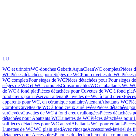
LU
WC et urinoirs
WC-douches Geberit AquaClean
WC complets
Pièces 
WC
Pièces détachées pour Sièges de WC
Pour cuvettes de WC
Pièces 
WC complets
Pour sièges de WC
Pièces détachées pour Pour sièges 
sièges de WC et WC complets
Consommables
WC et abattants WC
WC
de WC à fond plat
Pièces détachées pour Cuvettes de WC à fond plat
fond creux pour réservoir attenant
Cuvettes de WC à fond creux
Pièce
apparents pour WC, en céramique sanitaire
Attenant
Abattants WC
Piè
Comfort
Cuvettes de WC à fond creux surélevées
Pièces détachées po
surélevées
Cuvettes de WC à fond creux rallongées
Pièces détachées p
détachées pour Abattants WC
Lunettes de WC
Pièces détachées pour 
sol
Pièces détachées pour WC au sol
Abattants WC pour enfants
Pièces
Lunettes de WC
WC plain-pied
Avec rinçage
Accessoires
Matériel de f
détachées pour Accessoires
Plaques de déclenchement et commandes