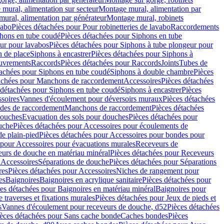
mural, alimentation sur secteur
Montage mural, alimentation par
ural, alimentation par générateur
Montage mural, robinets
vabo
Pièces détachées pour Pour robinetteries de lavabo
Raccordements
hons en tube coudé
Pièces détachées pour Siphons en tube
ur pour lavabos
Pièces détachées pour Siphons à tube plongeur pour
n de place
Siphons à encastrer
Pièces détachées pour Siphons à
uvrements
Raccords
Pièces détachées pour Raccords
Joints
Tubes de
tachées pour Siphons en tube coudé
Siphons à double chambre
Pièces
achées pour Manchons de raccordement
Accessoires
Pièces détachées
 détachées pour Siphons en tube coudé
Siphons à encastrer
Pièces
soires
Vannes d'écoulement pour déversoirs muraux
Pièces détachées
udes de raccordement
Manchons de raccordement
Pièces détachées
ouches
Evacuation des sols pour douches
Pièces détachées pour
uche
Pièces détachées pour Accessoires pour écoulements de
e plain-pied
Pièces détachées pour Accessoires pour bondes pour
 pour Accessoires pour évacuations murales
Receveurs de
urs de douche en matériau minéral
Pièces détachées pour Receveurs
n
Accessoires
Séparations de douche
Pièces détachées pour Séparations
res
Pièces détachées pour Accessoires
Niches de rangement pour
es
Baignoires
Baignoires en acrylique sanitaire
Pièces détachées pour
es détachées pour Baignoires en matériau minéral
Baignoires pour
e traverses et fixations murales
Pièces détachées pour Jeux de pieds et
s
Vannes d'écoulement pour receveurs de douche, d52
Pièces détachées
èces détachées pour Sans cache bonde
Caches bondes
Pièces