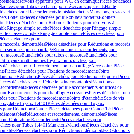
position
Réservoirs apparents pour WC, en céramique
Pièces détachées
étachées pour Tubes de chasse pour réservoirs apparents
Haute
détachées pour Raccordements
Joints
Manchettes
Mamelons, rosaces et
ets flotteurs
Pièces détachées pour Robinets flotteurs
Robinets
trer
Pièces détachées pour Robinets flotteurs pour réservoirs à
able
Rinçage simple touche
Pièces détachées pour Rinçage simple
s de chasse complets
Rinçage double touche
Pièces détachées pour
Pièces détachées pour
t raccords, démontables
Pièces détachées pour Réductions et raccords,
d à sertir
Tés pour chauffage
Réductions et raccordements pour
 et raccords
Etanchéités pour tubes et raccords
Etanchéités pour
Fit
Tuyaux multicouches
Tuyaux multicouches pour
s détachées pour Raccordements pour chauffage
Accessoires
Pièces
nts
Pièces détachées pour Fixations de raccordements
Joints
Manchons
Réductions
Pièces détachées pour Réductions
Équerres
Pièces
Pièces détachées pour Réductions indémontables
Réductions et
accordements
Pièces détachées pour Raccordements
Nourrices de
pour Raccordements pour chauffage
Accessoires
Pièces détachées pour
hées pour Fixations de raccordements
Joints d'étanchéité
Sets de vis
Inoxydable
Tuyaux 1.4401
Pièces détachées pour Tuyaux
es pour Réductions
Coudes
Pièces détachées pour Coudes
Tés
Pièces
indémontables
Réductions et raccordements, démontables
Pièces
pour Obturateurs
Raccordements
Pièces détachées pour
achées pour Tubes 1.4401
Mamelons
Manchons
Pièces détachées pour
ontables
Pièces détachées pour Réductions indémontables
Réductions