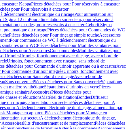
à encastrer Kappa
Pièces détachées pour Pour réservoirs à encastrer
chées pour Pour réservoirs à encastrer
 déclenchement électronique du rinçage
Pour alimentation sur
erit Sigma 12 cm
Pour alimentation sur secteur, pour réservoirs à
imentation par piles, pour réservoirs à encastrer Geberit Sigma
 pneumatique du rinçage
Pièces détachées pour Commandes de WC
ouche
Pièces détachées pour Pour rinçage simple touche
Accessoires
rement
Pour commandes de WC à déclenchement électronique du
 sanitaires pour WC
Pièces détachées pour Modules sanitaires pour
 détachées pour Accessoires
Consommables
Modules sanitaires pour
sol
Urinoirs
Urinoirs, fonctionnement avec rinçage, avec rebord de
rcle
Urinoirs, fonctionnement avec rinçage, sans rebord de
ces détachées pour Commande d'urinoir apparente ou à encastrer
Avec
r Pour commande d'urinoir intégrée
Urinoirs, fonctionnement avec
es détachées pour Sans rebord de rinçage
Avec rebord de
eau
Sans couvercle
Pièces détachées pour Sans couvercle
Séparations
rs en matière synthétique
Séparations d'urinoirs en verre
Pièces
ramique sanitaire
Accessoires
Pièces détachées pour
de chasse et réductions
Matériel de fixation
Bondes
Diffuseur
ue du rinçage, alimentation sur secteur
Pièces détachées pour A
ées pour A déclenchement électronique du rinçage, alimentation par
asic
Montage en apparent
Pièces détachées pour Montage en
imentation sur secteur
A déclenchement électronique du rinçage,
r Accessoires
Kits d'encastrement et de remplacement
Pièces détachées
 rénovation
Plaques de fermeture
Aides à la commande
Raccordements