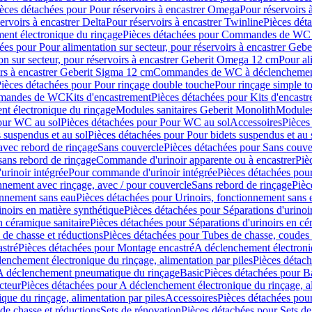
èces détachées pour Pour réservoirs à encastrer Omega
Pour réservoirs 
ervoirs à encastrer Delta
Pour réservoirs à encastrer Twinline
Pièces déta
t électronique du rinçage
Pièces détachées pour Commandes de WC à
ées pour Pour alimentation sur secteur, pour réservoirs à encastrer Geb
on sur secteur, pour réservoirs à encastrer Geberit Omega 12 cm
Pour al
irs à encastrer Geberit Sigma 12 cm
Commandes de WC à déclenchement
ièces détachées pour Pour rinçage double touche
Pour rinçage simple t
ommandes de WC
Kits d'encastrement
Pièces détachées pour Kits d'encast
t électronique du rinçage
Modules sanitaires Geberit Monolith
Modules
our WC au sol
Pièces détachées pour Pour WC au sol
Accessoires
Pièces
 suspendus et au sol
Pièces détachées pour Pour bidets suspendus et au 
avec rebord de rinçage
Sans couvercle
Pièces détachées pour Sans couve
sans rebord de rinçage
Commande d'urinoir apparente ou à encastrer
Piè
rinoir intégrée
Pour commande d'urinoir intégrée
Pièces détachées pou
nnement avec rinçage, avec / pour couvercle
Sans rebord de rinçage
Pièc
onnement sans eau
Pièces détachées pour Urinoirs, fonctionnement sans 
inoirs en matière synthétique
Pièces détachées pour Séparations d'urinoi
n céramique sanitaire
Pièces détachées pour Séparations d'urinoirs en cé
 de chasse et réductions
Pièces détachées pour Tubes de chasse, coudes 
stré
Pièces détachées pour Montage encastré
A déclenchement électroniq
enchement électronique du rinçage, alimentation par piles
Pièces détach
 A déclenchement pneumatique du rinçage
Basic
Pièces détachées pour B
cteur
Pièces détachées pour A déclenchement électronique du rinçage, al
que du rinçage, alimentation par piles
Accessoires
Pièces détachées pou
de chasse et réductions
Sets de rénovation
Pièces détachées pour Sets de