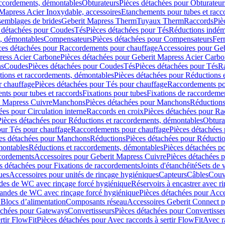
accordements, démontables
Obturateurs
Pièces détachées pour Obturateur
Mapress Acier Inoxydable, accessoires
Etanchements pour tubes et racc
ssemblages de brides
Geberit Mapress Therm
Tuyaux Therm
Raccords
Piè
 détachées pour Coudes
Tés
Pièces détachées pour Tés
Réductions indém
s, démontables
Compensateurs
Pièces détachées pour Compensateurs
Fer
ces détachées pour Raccordements pour chauffage
Accessoires pour Ge
ress Acier Carbone
Pièces détachées pour Geberit Mapress Acier Carb
ns
Coudes
Pièces détachées pour Coudes
Tés
Pièces détachées pour Tés
Ra
ions et raccordements, démontables
Pièces détachées pour Réductions 
r chauffage
Pièces détachées pour Tés pour chauffage
Raccordements po
ts pour tubes et raccords
Fixations pour tubes
Fixations de raccordeme
t Mapress Cuivre
Manchons
Pièces détachées pour Manchons
Réduction
ées pour Circulation interne
Raccords en croix
Pièces détachées pour Ra
Pièces détachées pour Réductions et raccordements, démontables
Obtura
our Tés pour chauffage
Raccordements pour chauffage
Pièces détachées
es détachées pour Manchons
Réductions
Pièces détachées pour Réducti
montables
Réductions et raccordements, démontables
Pièces détachées p
cordements
Accessoires pour Geberit Mapress Cuivre
Pièces détachées 
s détachées pour Fixations de raccordements
Joints d'étanchéité
Sets de 
ues
Accessoires pour unités de rinçage hygiéniques
Capteurs
Câbles
Couve
des de WC avec rinçage forcé hygiénique
Réservoirs à encastrer avec r
mandes de WC avec rinçage forcé hygiénique
Pièces détachées pour Acc
 Blocs d’alimentation
Composants réseau
Accessoires Geberit Connect p
achées pour Gateways
Convertisseurs
Pièces détachées pour Convertisse
rtir FlowFit
Pièces détachées pour Avec raccords à sertir FlowFit
Avec r