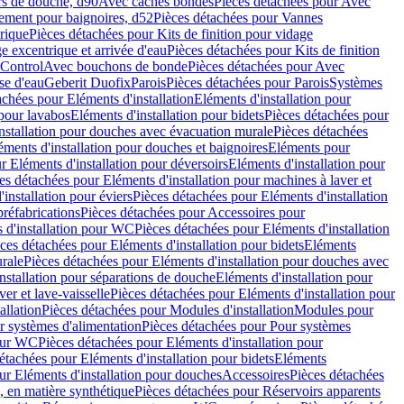
rs de douche, d90
Avec caches bondes
Pièces détachées pour Avec
ement pour baignoires, d52
Pièces détachées pour Vannes
trique
Pièces détachées pour Kits de finition pour vidage
ge excentrique et arrivée d'eau
Pièces détachées pour Kits de finition
hControl
Avec bouchons de bonde
Pièces détachées pour Avec
se d'eau
Geberit Duofix
Parois
Pièces détachées pour Parois
Systèmes
achées pour Eléments d'installation
Eléments d'installation pour
 pour lavabos
Eléments d'installation pour bidets
Pièces détachées pour
nstallation pour douches avec évacuation murale
Pièces détachées
ments d'installation pour douches et baignoires
Eléments pour
r Eléments d'installation pour déversoirs
Eléments d'installation pour
es détachées pour Eléments d'installation pour machines à laver et
installation pour éviers
Pièces détachées pour Eléments d'installation
réfabrications
Pièces détachées pour Accessoires pour
 d'installation pour WC
Pièces détachées pour Eléments d'installation
ces détachées pour Eléments d'installation pour bidets
Eléments
urale
Pièces détachées pour Eléments d'installation pour douches avec
nstallation pour séparations de douche
Eléments d'installation pour
er et lave-vaisselle
Pièces détachées pour Eléments d'installation pour
allation
Pièces détachées pour Modules d'installation
Modules pour
r systèmes d'alimentation
Pièces détachées pour Pour systèmes
pour WC
Pièces détachées pour Eléments d'installation pour
étachées pour Eléments d'installation pour bidets
Eléments
ur Eléments d'installation pour douches
Accessoires
Pièces détachées
 en matière synthétique
Pièces détachées pour Réservoirs apparents