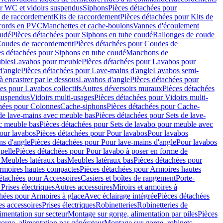
r WC et vidoirs suspendus
Siphons
Pièces détachées pour
 de raccordement
Kits de raccordement
Pièces détachées pour Kits de
ccords en PVC
Manchettes et cache-boulons
Vannes d'écoulement
oudé
Pièces détachées pour Siphons en tube coudé
Rallonges de coude
oudes de raccordement
Pièces détachées pour Coudes de
es détachées pour Siphons en tube coudé
Manchons de
bles
Lavabos pour meuble
Pièces détachées pour Lavabos pour
d'angle
Pièces détachées pour Lave-mains d'angle
Lavabos semi-
 encastrer par le dessous
Lavabos d'angle
Pièces détachées pour
es pour Lavabos collectifs
Autres déversoirs muraux
Pièces détachées
 suspendus
Vidoirs multi-usages
Pièces détachées pour Vidoirs multi-
hées pour Colonnes
Cache-siphons
Pièces détachées pour Cache-
de lave-mains avec meuble bas
Pièces détachées pour Sets de lave-
c meuble bas
Pièces détachées pour Sets de lavabo pour meuble avec
our lavabos
Pièces détachées pour Pour lavabos
Pour lavabos
ns d'angle
Pièces détachées pour Pour lave-mains d'angle
Pour lavabos
pelle
Pièces détachées pour Pour lavabo à poser en forme de
 Meubles latéraux bas
Meubles latéraux bas
Pièces détachées pour
rmoires hautes compactes
Pièces détachées pour Armoires hautes
étachées pour Accessoires
Casiers et boîtes de rangement
Porte-
Prises électriques
Autres accessoires
Miroirs et armoires à
hées pour Armoires à glace
Avec éclairage intégrée
Pièces détachées
es accessoires
Prises électriques
Robinetteries
Robinetteries de
imentation sur secteur
Montage sur gorge, alimentation par piles
Pièces
orge, alimentation par générateur
Montage sur gorge, robinets