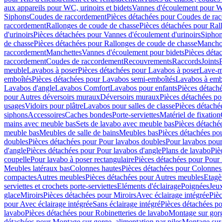
aux appareils pour WC, urinoirs et bidets
Vannes d'écoulement pour W
Siphons
Coudes de raccordement
Pièces détachées pour Coudes de ra
raccordement
Rallonges de coude de chasse
Pièces détachées pour Ral
d'urinoirs
Pièces détachées pour Vannes d'écoulement d'urinoirs
Siphon
de chasse
Pièces détachées pour Rallonges de coude de chasse
Mancho
raccordement
Manchettes
Vannes d'écoulement pour bidets
Pièces déta
raccordement
Coudes de raccordement
Recouvrements
Raccords
Joints
meuble
Lavabos à poser
Pièces détachées pour Lavabos à poser
Lave-m
emboîtés
Pièces détachées pour Lavabos semi-emboîtés
Lavabos à emb
Lavabos d'angle
Lavabos Comfort
Lavabos pour enfants
Pièces détach
pour Autres déversoirs muraux
Déversoirs muraux
Pièces détachées p
usages
Vidoirs pour plâtre
Lavabos pour salles de classe
Pièces détaché
siphons
Accessoires
Caches bondes
Porte-serviettes
Matériel de fixation
mains avec meuble bas
Sets de lavabo avec meuble bas
Pièces détaché
meuble bas
Meubles de salle de bains
Meubles bas
Pièces détachées po
doubles
Pièces détachées pour Pour lavabos doubles
Pour lavabos pou
d'angle
Pièces détachées pour Pour lavabos d'angle
Plans de lavabo
Piè
coupelle
Pour lavabo à poser rectangulaire
Pièces détachées pour Pour 
Meubles latéraux bas
Colonnes hautes
Pièces détachées pour Colonnes
compactes
Autres meubles
Pièces détachées pour Autres meubles
Etagè
serviettes et crochets porte-serviettes
Eléments d'éclairage
Poignées
Jeu
glace
Miroirs
Pièces détachées pour Miroirs
Avec éclairage intégrée
Pièc
pour Avec éclairage intégrée
Sans éclairage intégré
Pièces détachées po
lavabo
Pièces détachées pour Robinetteries de lavabo
Montage sur gorg
détachées pour Montage sur gorge, alimentation par piles
Montage sur 