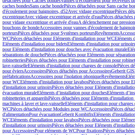
détachées pour Caches bondes
Vannes d'écoulement pour receveurs d
caches bondes
Sans cache bonde
Pièces détachées pour Sans cache bo
d'écoulement pour baignoires, d52
Avec vidage excentrique
Pièces dét
excentrique
Avec vidage excentrique et arrivée d'eau
Pièces détachées 
pour vidage excentrique et arrivée d'eau
A déclenchement par pressio
bouchons de bonde
Accessoires pour vannes d'écoulement de baignoi
porteurs
Pièces détachées pour Systèmes porteurs
Revêtements
Accesso
WC
Pièces détachées pour Eléments d'installation pour WC
Eléments d
Eléments d'installation pour bidets
Eléments d'installation pour urinoir
pour Eléments d'installation pour douches avec évacuation murale
Elé
séparations de douche
Pièces détachées pour Eléments pour séparatio
robinetteries
Pièces détachées pour Eléments d'installation pour robinet
lave-vaisselle
Eléments d'installation pour charges de console
Pièces dé
pour éviers
Accessoires
Pièces détachées pour Accessoires
Geberit GIS
préfabrications
Accessoires pour l'isolation phonique
Revêtements
Eléme
pour WC
Eléments d'installation pour lavabos
Pièces détachées pour El
d'installation pour urinoirs
Pièces détachées pour Eléments d'installatio
évacuation murale
Eléments d’installation pour douches
Eléments d’ins
robinetteries et appareils
Pièces détachées pour Eléments d'installation 
machines à laver et lave-vaisselle
Eléments d'installation pour charges
WC
Pièces détachées pour Modules pour WC
Accessoires
Pièces détac
d'alimentation
Pour évacuation
Geberit Kombifix
Eléments d'installatio
WC
Eléments d'installation pour lavabos
Pièces détachées pour Elément
d'installation pour urinoirs
Pièces détachées pour Eléments d'installatio
pour Accessoires
Pour eléments de WC
Pour fixations
Pièces détachées