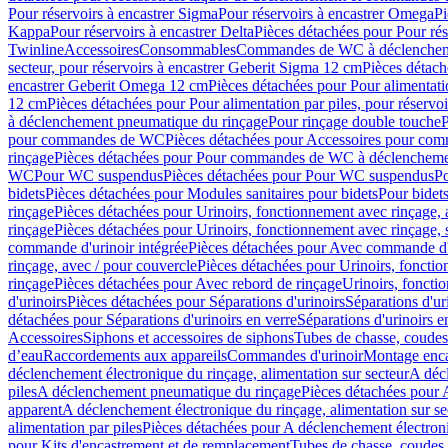
Pour réservoirs à encastrer Sigma
Pour réservoirs à encastrer Omega
Pi
Kappa
Pour réservoirs à encastrer Delta
Pièces détachées pour Pour rés
Twinline
Accessoires
Consommables
Commandes de WC à déclenchemen
secteur, pour réservoirs à encastrer Geberit Sigma 12 cm
Pièces détach
encastrer Geberit Omega 12 cm
Pièces détachées pour Pour alimentati
12 cm
Pièces détachées pour Pour alimentation par piles, pour réservo
à déclenchement pneumatique du rinçage
Pour rinçage double touche
P
pour commandes de WC
Pièces détachées pour Accessoires pour c
rinçage
Pièces détachées pour Pour commandes de WC à déclenchemen
WC
Pour WC suspendus
Pièces détachées pour Pour WC suspendus
P
bidets
Pièces détachées pour Modules sanitaires pour bidets
Pour bidets
rinçage
Pièces détachées pour Urinoirs, fonctionnement avec rinçage, 
rinçage
Pièces détachées pour Urinoirs, fonctionnement avec rinçage, 
commande d'urinoir intégrée
Pièces détachées pour Avec commande d'u
rinçage, avec / pour couvercle
Pièces détachées pour Urinoirs, fonctio
rinçage
Pièces détachées pour Avec rebord de rinçage
Urinoirs, foncti
d'urinoirs
Pièces détachées pour Séparations d'urinoirs
Séparations d'ur
détachées pour Séparations d'urinoirs en verre
Séparations d'urinoirs e
Accessoires
Siphons et accessoires de siphons
Tubes de chasse, coudes
d’eau
Raccordements aux appareils
Commandes d'urinoir
Montage enca
déclenchement électronique du rinçage, alimentation sur secteur
A décl
piles
A déclenchement pneumatique du rinçage
Pièces détachées pour
apparent
A déclenchement électronique du rinçage, alimentation sur se
alimentation par piles
Pièces détachées pour A déclenchement électroni
pour Kits d'encastrement et de remplacement
Tubes de chasse, coudes 