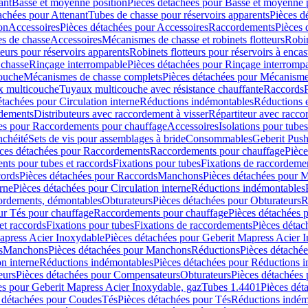
ant
Basse et moyenne position
Pièces détachées pour Basse et moyenne 
achées pour Attenant
Tubes de chasse pour réservoirs apparents
Pièces d
on
Accessoires
Pièces détachées pour Accessoires
Raccordements
Pièces 
s de chasse
Accessoires
Mécanismes de chasse et robinets flotteurs
Robin
eurs pour réservoirs apparents
Robinets flotteurs pour réservoirs à encas
 chasse
Rinçage interrompable
Pièces détachées pour Rinçage interromp
touche
Mécanismes de chasse complets
Pièces détachées pour Mécanisme
 multicouche
Tuyaux multicouche avec résistance chauffante
Raccords
étachées pour Circulation interne
Réductions indémontables
Réductions e
rdements
Distributeurs avec raccordement à visser
Répartiteur avec raccor
es pour Raccordements pour chauffage
Accessoires
Isolations pour tubes
nchéité
Sets de vis pour assemblages à bride
Consommables
Geberit Push
ces détachées pour Raccordements
Raccordements pour chauffage
Pièce
ts pour tubes et raccords
Fixations pour tubes
Fixations de raccordeme
ords
Pièces détachées pour Raccords
Manchons
Pièces détachées pour 
erne
Pièces détachées pour Circulation interne
Réductions indémontables
cordements, démontables
Obturateurs
Pièces détachées pour Obturateurs
R
ur Tés pour chauffage
Raccordements pour chauffage
Pièces détachées 
et raccords
Fixations pour tubes
Fixations de raccordements
Pièces détac
apress Acier Inoxydable
Pièces détachées pour Geberit Mapress Acier 
s
Manchons
Pièces détachées pour Manchons
Réductions
Pièces détaché
on interne
Réductions indémontables
Pièces détachées pour Réductions 
eurs
Pièces détachées pour Compensateurs
Obturateurs
Pièces détachées 
es pour Geberit Mapress Acier Inoxydable, gaz
Tubes 1.4401
Pièces dét
 détachées pour Coudes
Tés
Pièces détachées pour Tés
Réductions indém