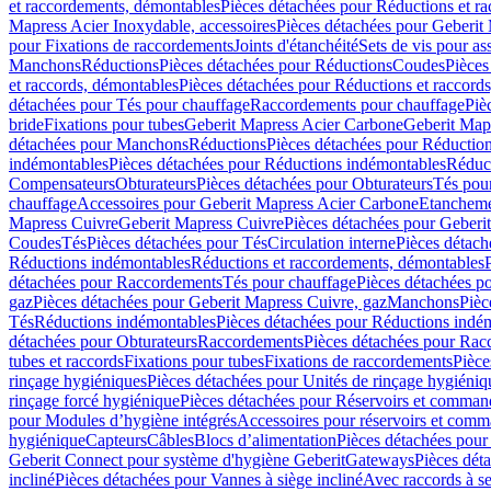
et raccordements, démontables
Pièces détachées pour Réductions et r
Mapress Acier Inoxydable, accessoires
Pièces détachées pour Geberit 
pour Fixations de raccordements
Joints d'étanchéité
Sets de vis pour a
Manchons
Réductions
Pièces détachées pour Réductions
Coudes
Pièces
et raccords, démontables
Pièces détachées pour Réductions et raccord
détachées pour Tés pour chauffage
Raccordements pour chauffage
Piè
bride
Fixations pour tubes
Geberit Mapress Acier Carbone
Geberit Map
détachées pour Manchons
Réductions
Pièces détachées pour Réductio
indémontables
Pièces détachées pour Réductions indémontables
Réduct
Compensateurs
Obturateurs
Pièces détachées pour Obturateurs
Tés pou
chauffage
Accessoires pour Geberit Mapress Acier Carbone
Etanchemen
Mapress Cuivre
Geberit Mapress Cuivre
Pièces détachées pour Geberi
Coudes
Tés
Pièces détachées pour Tés
Circulation interne
Pièces détach
Réductions indémontables
Réductions et raccordements, démontables
détachées pour Raccordements
Tés pour chauffage
Pièces détachées p
gaz
Pièces détachées pour Geberit Mapress Cuivre, gaz
Manchons
Pièc
Tés
Réductions indémontables
Pièces détachées pour Réductions indé
détachées pour Obturateurs
Raccordements
Pièces détachées pour Rac
tubes et raccords
Fixations pour tubes
Fixations de raccordements
Pièce
rinçage hygiéniques
Pièces détachées pour Unités de rinçage hygiéniq
rinçage forcé hygiénique
Pièces détachées pour Réservoirs et comman
pour Modules d’hygiène intégrés
Accessoires pour réservoirs et com
hygiénique
Capteurs
Câbles
Blocs d’alimentation
Pièces détachées pour
Geberit Connect pour système d'hygiène Geberit
Gateways
Pièces dét
incliné
Pièces détachées pour Vannes à siège incliné
Avec raccords à se