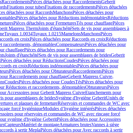
s
Raccordements
Pièces détachées pour Raccordements
Geberit
ords
Fixations pour tubes
Fixations de raccordements
Pièces détachées
ces détachées pour Raccords
Manchons
Pièces détachées pour
ontables
Pièces détachées pour Réductions indémontables
Réductions
metures
Pièces détachées pour Fermetures
Tés pour chauffage
Pièces
berit Mapress Therm
Joints d'étanchéité
Sets de vis pour assemblages à
one
Tuyaux 1.0034
Tuyaux 1.0215
Mamelons
Manchons
Pièces
ccords en croix
Pièces détachées pour Raccords en croix
Réductions
et raccordements, démontables
Compensateurs
Pièces détachées pour
ur chauffage
Pièces détachées pour Raccordements pour
nts
Joints d'étanchéité
Sets de vis pour assemblages de brides
Geberit
s
Pièces détachées pour Réductions
Coudes
Pièces détachées pour
ccords en croix
Réductions indémontables
Pièces détachées pour
teurs
Pièces détachées pour Obturateurs
Raccordements
Pièces
 pour Raccordements pour chauffage
Geberit Mapress Cuivre,
ons
Coudes
Pièces détachées pour Coudes
Tés
Pièces détachées pour
our Réductions et raccordements, démontables
Obturateurs
Pièces
pour Accessoires pour Geberit Mapress Cuivre
Etanchements pour
vis pour assemblages de brides
Système d'hygiène Geberit
Unités de
rtures et plaques de fermeture
Réservoirs et commandes de WC avec
inçage forcé hygiénique
Modules d’hygiène intégrés
Pièces détachées
essoires pour réservoirs et commandes de WC avec rinçage forcé
our système d'hygiène Geberit
Pièces détachées pour Accessoires
urs
Capteurs
Matériel de montage
Armatures brutes
Vannes à siège
accords à sertir Mepla
Pièces détachées pour Avec raccords à sertir