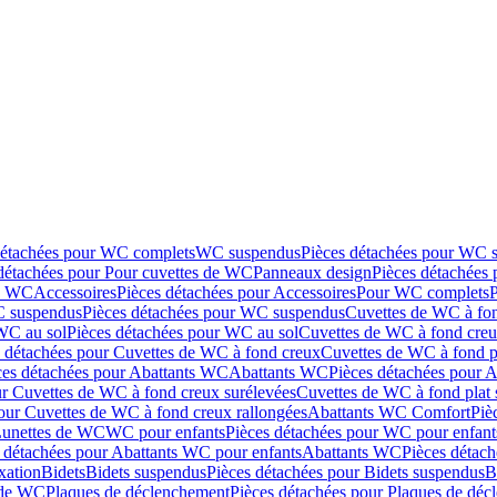
détachées pour WC complets
WC suspendus
Pièces détachées pour WC 
détachées pour Pour cuvettes de WC
Panneaux design
Pièces détachées
de WC
Accessoires
Pièces détachées pour Accessoires
Pour WC complets
 suspendus
Pièces détachées pour WC suspendus
Cuvettes de WC à fo
WC au sol
Pièces détachées pour WC au sol
Cuvettes de WC à fond creux
s détachées pour Cuvettes de WC à fond creux
Cuvettes de WC à fond p
ces détachées pour Abattants WC
Abattants WC
Pièces détachées pour 
ur Cuvettes de WC à fond creux surélevées
Cuvettes de WC à fond plat 
our Cuvettes de WC à fond creux rallongées
Abattants WC Comfort
Piè
Lunettes de WC
WC pour enfants
Pièces détachées pour WC pour enfant
 détachées pour Abattants WC pour enfants
Abattants WC
Pièces détac
ixation
Bidets
Bidets suspendus
Pièces détachées pour Bidets suspendus
B
 de WC
Plaques de déclenchement
Pièces détachées pour Plaques de dé