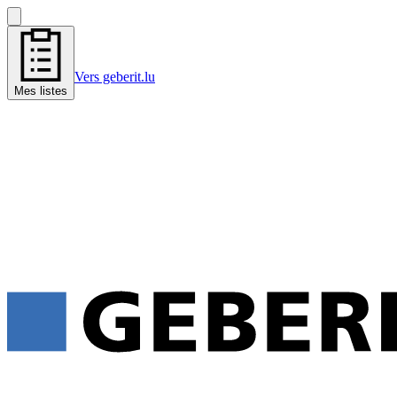
Vers geberit.lu
Mes listes