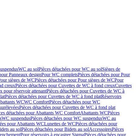
suspendus
WC au sol
Pièces détachées pour WC au sol
Sièges de
 pour Panneaux design
Pour WC complets
Pièces détachées pour Pour
Pour sièges de WC
Pièces détachées pour Pour sièges de WC
Pour
nd creux
Pièces détachées pour Cuvettes de WC à fond creux
Cuvettes
 pour réservoir attenant
Pièces détachées pour Cuvettes de WC à
lat
Pièces détachées pour Cuvettes de WC à fond plat
Réservoirs
Abattants WC
WC Comfort
Pièces détachées pour WC
surélevées
Pièces détachées pour Cuvettes de WC à fond plat
ces détachées pour Abattants WC Comfort
Abattants WC
Pièces
s
WC suspendus
Pièces détachées pour WC suspendus
WC au
hées pour Abattants WC
Lunettes de WC
Pièces détachées pour
idets au sol
Pièces détachées pour Bidets au sol
Accessoires
Pièces
clenchement
Pour réservoirs à encastrer Sigma
Pièces détachées pour