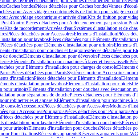
e douche, d90
Pièces détachées pour Vannes d'écoulement pour receveu
nde
Caches bondes
Pièces détachées pour Caches bondes
Vannes d'écoul
achées pour Avec vidage excentrique
Kits de finition pour vidage excen
pour Avec vidage excentrique et arrivée d'eau
Kits de finition pour vida
n PushControl
Pièces détachées pour A déclenchement par pression Pus
res
Kits de raccordement
Arrivées d'eau
Systèmes d'installation et de chas
ires
Pièces détachées pour Accessoires
Eléments d'installation
Pièces dét
'installation pour lavabos
Pièces détachées pour Eléments d'installation
s
Pièces détachées pour Eléments d'installation pour urinoirs
Eléments d'i
ments d'installation pour douches et baignoires
Pièces détachées pour Elé
ns de douche
Eléments d'installation pour déversoirs
Pièces détachées pou
teries
Eléments d'installation pour machines à laver et lave-vaisselle
Pièc
tachées pour Eléments d'installation pour charges de console
Eléments d'
Parois
Pièces détachées pour Parois
Systèmes porteurs
Accessoires pour p
nts d'installation
Pièces détachées pour Eléments d'installation
Eléments
éments d'installation pour lavabos
Eléments d'installation pour bidets
Piè
n pour urinoirs
Eléments d'installation pour douches avec évacuation m
tallation pour séparations de douche
Pièces détachées pour Eléments d’i
pour robinetteries et appareils
Eléments d'installation pour machines à lav
 de console
Accessoires
Pièces détachées pour Accessoires
Modules d'inst
hées pour Accessoires
Pour parois
Pièces détachées pour Pour parois
Pou
n
Pièces détachées pour Eléments d'installation
Eléments d'installation 
s d'installation pour lavabos
Eléments d'installation pour bidets
Pièces d
n pour urinoirs
Eléments d'installation pour douches
Pièces détachées po
 pour Pour fixations
Réservoirs apparents
Réservoirs apparents pour WC,