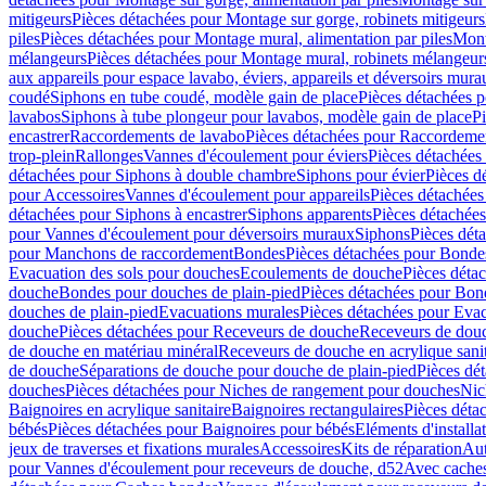
mitigeurs
Pièces détachées pour Montage sur gorge, robinets mitigeurs
piles
Pièces détachées pour Montage mural, alimentation par piles
Mont
mélangeurs
Pièces détachées pour Montage mural, robinets mélangeur
aux appareils pour espace lavabo, éviers, appareils et déversoirs mura
coudé
Siphons en tube coudé, modèle gain de place
Pièces détachées p
lavabos
Siphons à tube plongeur pour lavabos, modèle gain de place
P
encastrer
Raccordements de lavabo
Pièces détachées pour Raccordeme
trop-plein
Rallonges
Vannes d'écoulement pour éviers
Pièces détachées
détachées pour Siphons à double chambre
Siphons pour évier
Pièces d
pour Accessoires
Vannes d'écoulement pour appareils
Pièces détachées
détachées pour Siphons à encastrer
Siphons apparents
Pièces détachée
pour Vannes d'écoulement pour déversoirs muraux
Siphons
Pièces dét
pour Manchons de raccordement
Bondes
Pièces détachées pour Bonde
Evacuation des sols pour douches
Ecoulements de douche
Pièces déta
douche
Bondes pour douches de plain-pied
Pièces détachées pour Bon
douches de plain-pied
Evacuations murales
Pièces détachées pour Eva
douche
Pièces détachées pour Receveurs de douche
Receveurs de douch
de douche en matériau minéral
Receveurs de douche en acrylique sanit
de douche
Séparations de douche pour douche de plain-pied
Pièces dé
douches
Pièces détachées pour Niches de rangement pour douches
Nic
Baignoires en acrylique sanitaire
Baignoires rectangulaires
Pièces déta
bébés
Pièces détachées pour Baignoires pour bébés
Eléments d'installa
jeux de traverses et fixations murales
Accessoires
Kits de réparation
Aut
pour Vannes d'écoulement pour receveurs de douche, d52
Avec cache