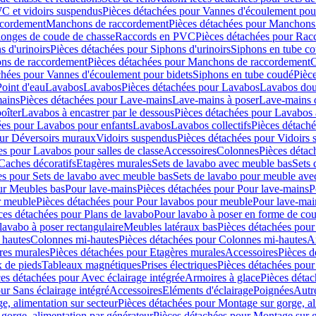
C et vidoirs suspendus
Pièces détachées pour Vannes d'écoulement pou
ccordement
Manchons de raccordement
Pièces détachées pour Manchons
longes de coude de chasse
Raccords en PVC
Pièces détachées pour Ra
s d'urinoirs
Pièces détachées pour Siphons d'urinoirs
Siphons en tube c
ns de raccordement
Pièces détachées pour Manchons de raccordement
C
chées pour Vannes d'écoulement pour bidets
Siphons en tube coudé
Pièc
Point d'eau
Lavabos
Lavabos
Pièces détachées pour Lavabos
Lavabos dou
ains
Pièces détachées pour Lave-mains
Lave-mains à poser
Lave-mains 
oîter
Lavabos à encastrer par le dessous
Pièces détachées pour Lavabos à
ées pour Lavabos pour enfants
Lavabos
Lavabos collectifs
Pièces détaché
our Déversoirs muraux
Vidoirs suspendus
Pièces détachées pour Vidoirs
es pour Lavabos pour salles de classe
Accessoires
Colonnes
Pièces détac
Caches décoratifs
Etagères murales
Sets de lavabo avec meuble bas
Sets 
es pour Sets de lavabo avec meuble bas
Sets de lavabo pour meuble ave
ur Meubles bas
Pour lave-mains
Pièces détachées pour Pour lave-mains
P
r meuble
Pièces détachées pour Pour lavabos pour meuble
Pour lave-mai
ces détachées pour Plans de lavabo
Pour lavabo à poser en forme de cou
lavabo à poser rectangulaire
Meubles latéraux bas
Pièces détachées pour
 hautes
Colonnes mi-hautes
Pièces détachées pour Colonnes mi-hautes
A
res murales
Pièces détachées pour Etagères murales
Accessoires
Pièces d
x de pieds
Tableaux magnétiques
Prises électriques
Pièces détachées pour 
es détachées pour Avec éclairage intégrée
Armoires à glace
Pièces détac
ur Sans éclairage intégré
Accessoires
Eléments d'éclairage
Poignées
Autr
e, alimentation sur secteur
Pièces détachées pour Montage sur gorge, al
gorge, alimentation par générateur
Pièces détachées pour Montage sur g