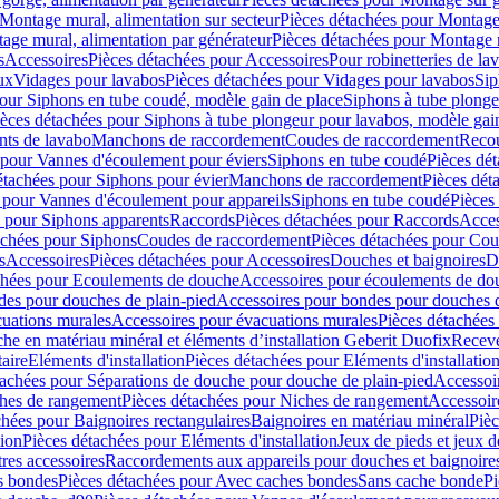
Montage mural, alimentation sur secteur
Pièces détachées pour Montage 
age mural, alimentation par générateur
Pièces détachées pour Montage m
s
Accessoires
Pièces détachées pour Accessoires
Pour robinetteries de la
ux
Vidages pour lavabos
Pièces détachées pour Vidages pour lavabos
Sip
our Siphons en tube coudé, modèle gain de place
Siphons à tube plonge
ièces détachées pour Siphons à tube plongeur pour lavabos, modèle gai
nts de lavabo
Manchons de raccordement
Coudes de raccordement
Reco
 pour Vannes d'écoulement pour éviers
Siphons en tube coudé
Pièces dé
étachées pour Siphons pour évier
Manchons de raccordement
Pièces dét
 pour Vannes d'écoulement pour appareils
Siphons en tube coudé
Pièces
s pour Siphons apparents
Raccords
Pièces détachées pour Raccords
Acces
achées pour Siphons
Coudes de raccordement
Pièces détachées pour Co
s
Accessoires
Pièces détachées pour Accessoires
Douches et baignoires
D
chées pour Ecoulements de douche
Accessoires pour écoulements de do
des pour douches de plain-pied
Accessoires pour bondes pour douches d
cuations murales
Accessoires pour évacuations murales
Pièces détachées
e en matériau minéral et éléments d’installation Geberit Duofix
Receve
aire
Eléments d'installation
Pièces détachées pour Eléments d'installatio
tachées pour Séparations de douche pour douche de plain-pied
Accessoi
hes de rangement
Pièces détachées pour Niches de rangement
Accessoir
chées pour Baignoires rectangulaires
Baignoires en matériau minéral
Pièc
tion
Pièces détachées pour Eléments d'installation
Jeux de pieds et jeux d
res accessoires
Raccordements aux appareils pour douches et baignoire
s bondes
Pièces détachées pour Avec caches bondes
Sans cache bonde
Pi