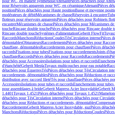
pour WC, en matière synthétique
Attenant
Pièces détachées pour Atten
pour Réservoirs apparents pour WC, en céramique
Attenant
Pièces dét
position
Pièces détachées pour Haute position
Basse et moyenne positi
modérateurs de débit
Mécanismes de chasse
Réservoirs à encastrer
Tube
flotteurs pour réservoirs apparents
Pièces détachées pour Robinets flott
encastrer
Mécanismes de chasse
Pièces détachées pour Mécanismes de
touche
Rinçage double touche
Pièces détachées pour Rinçage double 
Rinçage double touche
Systèmes d'alimentation
Geberit FlowFit
Tuyaux
Raccords
Manchons
Réductions
Coudes
Tés
Circulation interne
Pièces d
démontables
Obturateurs
Raccordements
Pièces détachées pour Racco
chauffage, démontables
Raccordements pour chauffage
Pièces détaché
raccords
Fixations pour tubes
Fixations pour raccordements
Joints d'éta
chauffage
Raccords
Pièces détachées pour Raccords
Raccordements
Piè
détachées pour Accessoires
Isolations pour tubes et raccords
Etanchemen
d'étanchéité
Geberit Mepla
Tuyaux multicouches pour eau potable
Racc
détachées pour Équerres
Tés
Pièces détachées pour Tés
Circulation int
raccordements, démontables
Pièces détachées pour Réductions et rac
distribution avec raccord fileté
Tés pour chauffage
Pièces détachées po
Accessoires
Isolations pour tubes et raccords
Etanchements pour tubes 
pour assemblages à bride
Geberit Mapress Acier Inoxydable
Geberit M
1.4401
Tuyaux 1.4521
Pièces détachées pour Tuyaux 1.4521
Mamelon
détachées pour Tés
Circulation interne
Pièces détachées pour Circulati
détachées pour Réductions et raccordements, démontables
Compensat
Raccordements
Geberit Mapress Acier Inoxydable, gaz
Pièces détaché
Manchons
Réductions
Pièces détachées pour Réductions
Coudes
Pièces