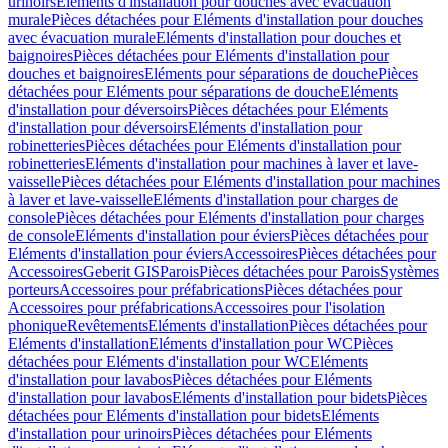
urinoirs
Eléments d'installation pour douches avec évacuation
murale
Pièces détachées pour Eléments d'installation pour douches
avec évacuation murale
Eléments d'installation pour douches et
baignoires
Pièces détachées pour Eléments d'installation pour
douches et baignoires
Eléments pour séparations de douche
Pièces
détachées pour Eléments pour séparations de douche
Eléments
d'installation pour déversoirs
Pièces détachées pour Eléments
d'installation pour déversoirs
Eléments d'installation pour
robinetteries
Pièces détachées pour Eléments d'installation pour
robinetteries
Eléments d'installation pour machines à laver et lave-
vaisselle
Pièces détachées pour Eléments d'installation pour machines
à laver et lave-vaisselle
Eléments d'installation pour charges de
console
Pièces détachées pour Eléments d'installation pour charges
de console
Eléments d'installation pour éviers
Pièces détachées pour
Eléments d'installation pour éviers
Accessoires
Pièces détachées pour
Accessoires
Geberit GIS
Parois
Pièces détachées pour Parois
Systèmes
porteurs
Accessoires pour préfabrications
Pièces détachées pour
Accessoires pour préfabrications
Accessoires pour l'isolation
phonique
Revêtements
Eléments d'installation
Pièces détachées pour
Eléments d'installation
Eléments d'installation pour WC
Pièces
détachées pour Eléments d'installation pour WC
Eléments
d'installation pour lavabos
Pièces détachées pour Eléments
d'installation pour lavabos
Eléments d'installation pour bidets
Pièces
détachées pour Eléments d'installation pour bidets
Eléments
d'installation pour urinoirs
Pièces détachées pour Eléments