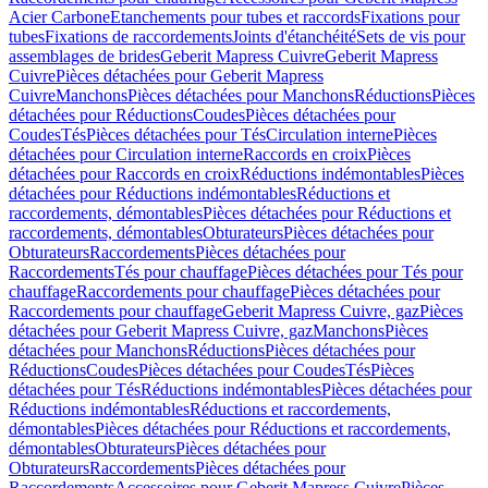
Acier Carbone
Etanchements pour tubes et raccords
Fixations pour
tubes
Fixations de raccordements
Joints d'étanchéité
Sets de vis pour
assemblages de brides
Geberit Mapress Cuivre
Geberit Mapress
Cuivre
Pièces détachées pour Geberit Mapress
Cuivre
Manchons
Pièces détachées pour Manchons
Réductions
Pièces
détachées pour Réductions
Coudes
Pièces détachées pour
Coudes
Tés
Pièces détachées pour Tés
Circulation interne
Pièces
détachées pour Circulation interne
Raccords en croix
Pièces
détachées pour Raccords en croix
Réductions indémontables
Pièces
détachées pour Réductions indémontables
Réductions et
raccordements, démontables
Pièces détachées pour Réductions et
raccordements, démontables
Obturateurs
Pièces détachées pour
Obturateurs
Raccordements
Pièces détachées pour
Raccordements
Tés pour chauffage
Pièces détachées pour Tés pour
chauffage
Raccordements pour chauffage
Pièces détachées pour
Raccordements pour chauffage
Geberit Mapress Cuivre, gaz
Pièces
détachées pour Geberit Mapress Cuivre, gaz
Manchons
Pièces
détachées pour Manchons
Réductions
Pièces détachées pour
Réductions
Coudes
Pièces détachées pour Coudes
Tés
Pièces
détachées pour Tés
Réductions indémontables
Pièces détachées pour
Réductions indémontables
Réductions et raccordements,
démontables
Pièces détachées pour Réductions et raccordements,
démontables
Obturateurs
Pièces détachées pour
Obturateurs
Raccordements
Pièces détachées pour
Raccordements
Accessoires pour Geberit Mapress Cuivre
Pièces