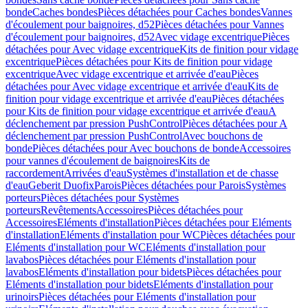
bonde
Caches bondes
Pièces détachées pour Caches bondes
Vannes
d'écoulement pour baignoires, d52
Pièces détachées pour Vannes
d'écoulement pour baignoires, d52
Avec vidage excentrique
Pièces
détachées pour Avec vidage excentrique
Kits de finition pour vidage
excentrique
Pièces détachées pour Kits de finition pour vidage
excentrique
Avec vidage excentrique et arrivée d'eau
Pièces
détachées pour Avec vidage excentrique et arrivée d'eau
Kits de
finition pour vidage excentrique et arrivée d'eau
Pièces détachées
pour Kits de finition pour vidage excentrique et arrivée d'eau
A
déclenchement par pression PushControl
Pièces détachées pour A
déclenchement par pression PushControl
Avec bouchons de
bonde
Pièces détachées pour Avec bouchons de bonde
Accessoires
pour vannes d'écoulement de baignoires
Kits de
raccordement
Arrivées d'eau
Systèmes d'installation et de chasse
d'eau
Geberit Duofix
Parois
Pièces détachées pour Parois
Systèmes
porteurs
Pièces détachées pour Systèmes
porteurs
Revêtements
Accessoires
Pièces détachées pour
Accessoires
Eléments d'installation
Pièces détachées pour Eléments
d'installation
Eléments d'installation pour WC
Pièces détachées pour
Eléments d'installation pour WC
Eléments d'installation pour
lavabos
Pièces détachées pour Eléments d'installation pour
lavabos
Eléments d'installation pour bidets
Pièces détachées pour
Eléments d'installation pour bidets
Eléments d'installation pour
urinoirs
Pièces détachées pour Eléments d'installation pour