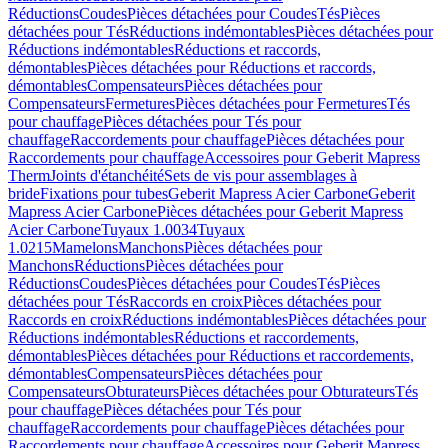
Réductions
Coudes
Pièces détachées pour Coudes
Tés
Pièces
détachées pour Tés
Réductions indémontables
Pièces détachées pour
Réductions indémontables
Réductions et raccords,
démontables
Pièces détachées pour Réductions et raccords,
démontables
Compensateurs
Pièces détachées pour
Compensateurs
Fermetures
Pièces détachées pour Fermetures
Tés
pour chauffage
Pièces détachées pour Tés pour
chauffage
Raccordements pour chauffage
Pièces détachées pour
Raccordements pour chauffage
Accessoires pour Geberit Mapress
Therm
Joints d'étanchéité
Sets de vis pour assemblages à
bride
Fixations pour tubes
Geberit Mapress Acier Carbone
Geberit
Mapress Acier Carbone
Pièces détachées pour Geberit Mapress
Acier Carbone
Tuyaux 1.0034
Tuyaux
1.0215
Mamelons
Manchons
Pièces détachées pour
Manchons
Réductions
Pièces détachées pour
Réductions
Coudes
Pièces détachées pour Coudes
Tés
Pièces
détachées pour Tés
Raccords en croix
Pièces détachées pour
Raccords en croix
Réductions indémontables
Pièces détachées pour
Réductions indémontables
Réductions et raccordements,
démontables
Pièces détachées pour Réductions et raccordements,
démontables
Compensateurs
Pièces détachées pour
Compensateurs
Obturateurs
Pièces détachées pour Obturateurs
Tés
pour chauffage
Pièces détachées pour Tés pour
chauffage
Raccordements pour chauffage
Pièces détachées pour
Raccordements pour chauffage
Accessoires pour Geberit Mapress