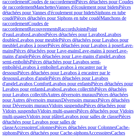
raccordement
Coudes de raccordement
Pièces détachées pour Coudes
de raccordement
Manchettes
Vannes d'écoulement pour bidets
Pièces
détachées pour Vannes d'écoulement pour bidets
Siphons en tube
coudé
Pièces détachées pour Siphons en tube coudé
Manchons de
raccordement
Coudes de
raccordement
Recouvrements
Raccords
Joints
Point
d'eau
Lavabos
Lavabos
Pièces détachées pour Lavabos
Lavabos
doubles
Lavabos pour meuble
Pièces détachées pour Lavabos pour
meuble
Lavabos à poser
Pièces détachées pour Lavabos à poser
Lave-
mains
Pièces détachées pour Lave-mains
Lave-mains à poser
Lave-
mains d'angle
Pièces détachées pour Lave-mains d'angle
Lavabos
semi-emboîtés
Pièces détachées pour Lavabos semi-
emboîtés
Lavabos à emboîter
Lavabos à encastrer par le
dessous
Pièces détachées pour Lavabos à encastrer par le
dessous
Lavabos d'angle
Pièces détachées pour Lavabos
d'angle
Lavabos Comfort
Lavabos pour enfants
Pièces détachées pour
Lavabos pour enfants
Lavabos
Lavabos collectifs
Pièces détachées
pour Lavabos collectifs
Autres déversoirs muraux
Pièces détachées
pour Autres déversoirs muraux
Déversoirs muraux
Pièces détachées
pour Déversoirs muraux
Vidoirs suspendus
Pièces détachées pour
Vidoirs suspendus
Vidoirs multi-usages
Pièces détachées pour Vidoirs
multi-usages
Vidoirs pour plâtre
Lavabos pour salles de classe
Pièces
détachées pour Lavabos pour salles de
classe
Accessoires
Colonnes
Pièces détachées pour Colonnes
Cache-
siphons
Pièces détachées pour Cache-siphons
Accessoires
Caches