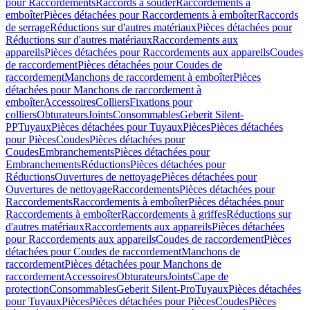
pour Raccordements
Raccords à souder
Raccordements à
emboîter
Pièces détachées pour Raccordements à emboîter
Raccords
de serrage
Réductions sur d'autres matériaux
Pièces détachées pour
Réductions sur d'autres matériaux
Raccordements aux
appareils
Pièces détachées pour Raccordements aux appareils
Coudes
de raccordement
Pièces détachées pour Coudes de
raccordement
Manchons de raccordement à emboîter
Pièces
détachées pour Manchons de raccordement à
emboîter
Accessoires
Colliers
Fixations pour
colliers
Obturateurs
Joints
Consommables
Geberit Silent-
PP
Tuyaux
Pièces détachées pour Tuyaux
Pièces
Pièces détachées
pour Pièces
Coudes
Pièces détachées pour
Coudes
Embranchements
Pièces détachées pour
Embranchements
Réductions
Pièces détachées pour
Réductions
Ouvertures de nettoyage
Pièces détachées pour
Ouvertures de nettoyage
Raccordements
Pièces détachées pour
Raccordements
Raccordements à emboîter
Pièces détachées pour
Raccordements à emboîter
Raccordements à griffes
Réductions sur
d'autres matériaux
Raccordements aux appareils
Pièces détachées
pour Raccordements aux appareils
Coudes de raccordement
Pièces
détachées pour Coudes de raccordement
Manchons de
raccordement
Pièces détachées pour Manchons de
raccordement
Accessoires
Obturateurs
Joints
Cape de
protection
Consommables
Geberit Silent-Pro
Tuyaux
Pièces détachées
pour Tuyaux
Pièces
Pièces détachées pour Pièces
Coudes
Pièces