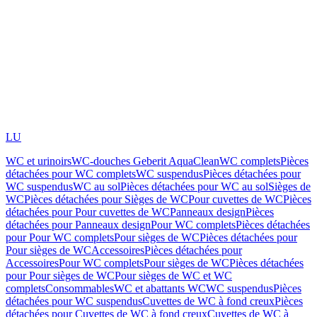
LU
WC et urinoirs
WC-douches Geberit AquaClean
WC complets
Pièces
détachées pour WC complets
WC suspendus
Pièces détachées pour
WC suspendus
WC au sol
Pièces détachées pour WC au sol
Sièges de
WC
Pièces détachées pour Sièges de WC
Pour cuvettes de WC
Pièces
détachées pour Pour cuvettes de WC
Panneaux design
Pièces
détachées pour Panneaux design
Pour WC complets
Pièces détachées
pour Pour WC complets
Pour sièges de WC
Pièces détachées pour
Pour sièges de WC
Accessoires
Pièces détachées pour
Accessoires
Pour WC complets
Pour sièges de WC
Pièces détachées
pour Pour sièges de WC
Pour sièges de WC et WC
complets
Consommables
WC et abattants WC
WC suspendus
Pièces
détachées pour WC suspendus
Cuvettes de WC à fond creux
Pièces
détachées pour Cuvettes de WC à fond creux
Cuvettes de WC à