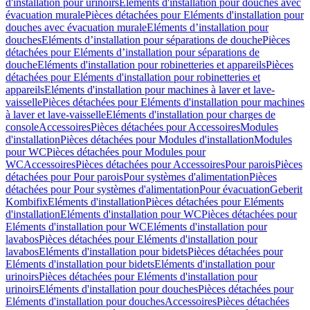
d'installation pour urinoirs
Eléments d'installation pour douches avec
évacuation murale
Pièces détachées pour Eléments d'installation pour
douches avec évacuation murale
Eléments d’installation pour
douches
Eléments d’installation pour séparations de douche
Pièces
détachées pour Eléments d’installation pour séparations de
douche
Eléments d'installation pour robinetteries et appareils
Pièces
détachées pour Eléments d'installation pour robinetteries et
appareils
Eléments d'installation pour machines à laver et lave-
vaisselle
Pièces détachées pour Eléments d'installation pour machines
à laver et lave-vaisselle
Eléments d'installation pour charges de
console
Accessoires
Pièces détachées pour Accessoires
Modules
d'installation
Pièces détachées pour Modules d'installation
Modules
pour WC
Pièces détachées pour Modules pour
WC
Accessoires
Pièces détachées pour Accessoires
Pour parois
Pièces
détachées pour Pour parois
Pour systèmes d'alimentation
Pièces
détachées pour Pour systèmes d'alimentation
Pour évacuation
Geberit
Kombifix
Eléments d'installation
Pièces détachées pour Eléments
d'installation
Eléments d'installation pour WC
Pièces détachées pour
Eléments d'installation pour WC
Eléments d'installation pour
lavabos
Pièces détachées pour Eléments d'installation pour
lavabos
Eléments d'installation pour bidets
Pièces détachées pour
Eléments d'installation pour bidets
Eléments d'installation pour
urinoirs
Pièces détachées pour Eléments d'installation pour
urinoirs
Eléments d'installation pour douches
Pièces détachées pour
Eléments d'installation pour douches
Accessoires
Pièces détachées