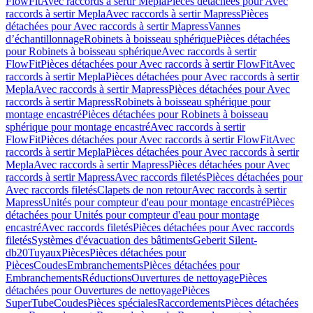
FlowFit
Avec raccords à sertir Mepla
Pièces détachées pour Avec
raccords à sertir Mepla
Avec raccords à sertir Mapress
Pièces
détachées pour Avec raccords à sertir Mapress
Vannes
d’échantillonnage
Robinets à boisseau sphérique
Pièces détachées
pour Robinets à boisseau sphérique
Avec raccords à sertir
FlowFit
Pièces détachées pour Avec raccords à sertir FlowFit
Avec
raccords à sertir Mepla
Pièces détachées pour Avec raccords à sertir
Mepla
Avec raccords à sertir Mapress
Pièces détachées pour Avec
raccords à sertir Mapress
Robinets à boisseau sphérique pour
montage encastré
Pièces détachées pour Robinets à boisseau
sphérique pour montage encastré
Avec raccords à sertir
FlowFit
Pièces détachées pour Avec raccords à sertir FlowFit
Avec
raccords à sertir Mepla
Pièces détachées pour Avec raccords à sertir
Mepla
Avec raccords à sertir Mapress
Pièces détachées pour Avec
raccords à sertir Mapress
Avec raccords filetés
Pièces détachées pour
Avec raccords filetés
Clapets de non retour
Avec raccords à sertir
Mapress
Unités pour compteur d'eau pour montage encastré
Pièces
détachées pour Unités pour compteur d'eau pour montage
encastré
Avec raccords filetés
Pièces détachées pour Avec raccords
filetés
Systèmes d'évacuation des bâtiments
Geberit Silent-
db20
Tuyaux
Pièces
Pièces détachées pour
Pièces
Coudes
Embranchements
Pièces détachées pour
Embranchements
Réductions
Ouvertures de nettoyage
Pièces
détachées pour Ouvertures de nettoyage
Pièces
SuperTube
Coudes
Pièces spéciales
Raccordements
Pièces détachées