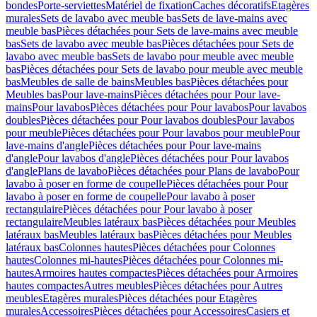
bondes
Porte-serviettes
Matériel de fixation
Caches décoratifs
Etagères
murales
Sets de lavabo avec meuble bas
Sets de lave-mains avec
meuble bas
Pièces détachées pour Sets de lave-mains avec meuble
bas
Sets de lavabo avec meuble bas
Pièces détachées pour Sets de
lavabo avec meuble bas
Sets de lavabo pour meuble avec meuble
bas
Pièces détachées pour Sets de lavabo pour meuble avec meuble
bas
Meubles de salle de bains
Meubles bas
Pièces détachées pour
Meubles bas
Pour lave-mains
Pièces détachées pour Pour lave-
mains
Pour lavabos
Pièces détachées pour Pour lavabos
Pour lavabos
doubles
Pièces détachées pour Pour lavabos doubles
Pour lavabos
pour meuble
Pièces détachées pour Pour lavabos pour meuble
Pour
lave-mains d'angle
Pièces détachées pour Pour lave-mains
d'angle
Pour lavabos d'angle
Pièces détachées pour Pour lavabos
d'angle
Plans de lavabo
Pièces détachées pour Plans de lavabo
Pour
lavabo à poser en forme de coupelle
Pièces détachées pour Pour
lavabo à poser en forme de coupelle
Pour lavabo à poser
rectangulaire
Pièces détachées pour Pour lavabo à poser
rectangulaire
Meubles latéraux bas
Pièces détachées pour Meubles
latéraux bas
Meubles latéraux bas
Pièces détachées pour Meubles
latéraux bas
Colonnes hautes
Pièces détachées pour Colonnes
hautes
Colonnes mi-hautes
Pièces détachées pour Colonnes mi-
hautes
Armoires hautes compactes
Pièces détachées pour Armoires
hautes compactes
Autres meubles
Pièces détachées pour Autres
meubles
Etagères murales
Pièces détachées pour Etagères
murales
Accessoires
Pièces détachées pour Accessoires
Casiers et