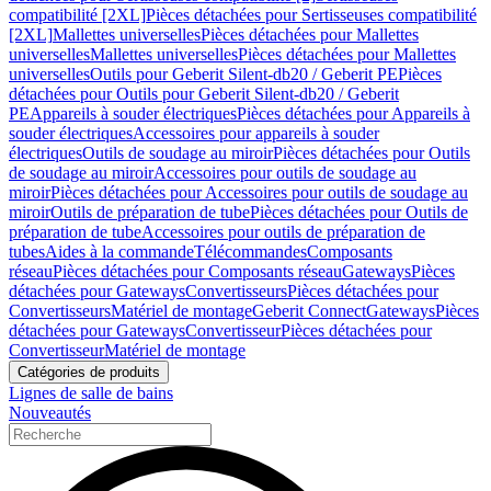
compatibilité [2XL]
Pièces détachées pour Sertisseuses compatibilité
[2XL]
Mallettes universelles
Pièces détachées pour Mallettes
universelles
Mallettes universelles
Pièces détachées pour Mallettes
universelles
Outils pour Geberit Silent-db20 / Geberit PE
Pièces
détachées pour Outils pour Geberit Silent-db20 / Geberit
PE
Appareils à souder électriques
Pièces détachées pour Appareils à
souder électriques
Accessoires pour appareils à souder
électriques
Outils de soudage au miroir
Pièces détachées pour Outils
de soudage au miroir
Accessoires pour outils de soudage au
miroir
Pièces détachées pour Accessoires pour outils de soudage au
miroir
Outils de préparation de tube
Pièces détachées pour Outils de
préparation de tube
Accessoires pour outils de préparation de
tubes
Aides à la commande
Télécommandes
Composants
réseau
Pièces détachées pour Composants réseau
Gateways
Pièces
détachées pour Gateways
Convertisseurs
Pièces détachées pour
Convertisseurs
Matériel de montage
Geberit Connect
Gateways
Pièces
détachées pour Gateways
Convertisseur
Pièces détachées pour
Convertisseur
Matériel de montage
Catégories de produits
Lignes de salle de bains
Nouveautés