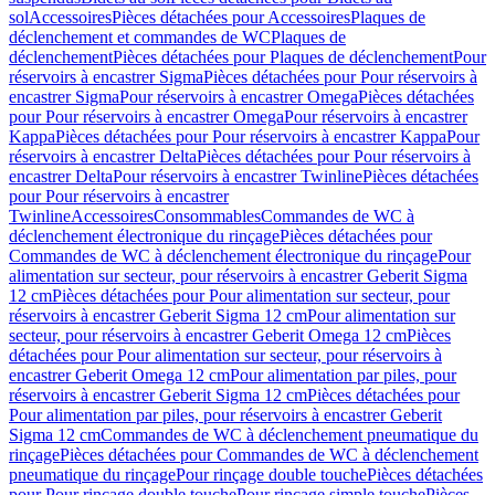
sol
Accessoires
Pièces détachées pour Accessoires
Plaques de
déclenchement et commandes de WC
Plaques de
déclenchement
Pièces détachées pour Plaques de déclenchement
Pour
réservoirs à encastrer Sigma
Pièces détachées pour Pour réservoirs à
encastrer Sigma
Pour réservoirs à encastrer Omega
Pièces détachées
pour Pour réservoirs à encastrer Omega
Pour réservoirs à encastrer
Kappa
Pièces détachées pour Pour réservoirs à encastrer Kappa
Pour
réservoirs à encastrer Delta
Pièces détachées pour Pour réservoirs à
encastrer Delta
Pour réservoirs à encastrer Twinline
Pièces détachées
pour Pour réservoirs à encastrer
Twinline
Accessoires
Consommables
Commandes de WC à
déclenchement électronique du rinçage
Pièces détachées pour
Commandes de WC à déclenchement électronique du rinçage
Pour
alimentation sur secteur, pour réservoirs à encastrer Geberit Sigma
12 cm
Pièces détachées pour Pour alimentation sur secteur, pour
réservoirs à encastrer Geberit Sigma 12 cm
Pour alimentation sur
secteur, pour réservoirs à encastrer Geberit Omega 12 cm
Pièces
détachées pour Pour alimentation sur secteur, pour réservoirs à
encastrer Geberit Omega 12 cm
Pour alimentation par piles, pour
réservoirs à encastrer Geberit Sigma 12 cm
Pièces détachées pour
Pour alimentation par piles, pour réservoirs à encastrer Geberit
Sigma 12 cm
Commandes de WC à déclenchement pneumatique du
rinçage
Pièces détachées pour Commandes de WC à déclenchement
pneumatique du rinçage
Pour rinçage double touche
Pièces détachées
pour Pour rinçage double touche
Pour rinçage simple touche
Pièces