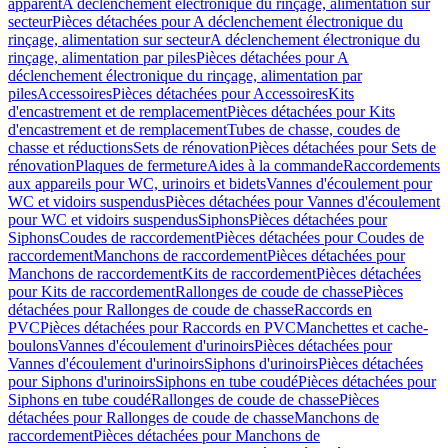
apparent
A déclenchement électronique du rinçage, alimentation sur
secteur
Pièces détachées pour A déclenchement électronique du
rinçage, alimentation sur secteur
A déclenchement électronique du
rinçage, alimentation par piles
Pièces détachées pour A
déclenchement électronique du rinçage, alimentation par
piles
Accessoires
Pièces détachées pour Accessoires
Kits
d'encastrement et de remplacement
Pièces détachées pour Kits
d'encastrement et de remplacement
Tubes de chasse, coudes de
chasse et réductions
Sets de rénovation
Pièces détachées pour Sets de
rénovation
Plaques de fermeture
Aides à la commande
Raccordements
aux appareils pour WC, urinoirs et bidets
Vannes d'écoulement pour
WC et vidoirs suspendus
Pièces détachées pour Vannes d'écoulement
pour WC et vidoirs suspendus
Siphons
Pièces détachées pour
Siphons
Coudes de raccordement
Pièces détachées pour Coudes de
raccordement
Manchons de raccordement
Pièces détachées pour
Manchons de raccordement
Kits de raccordement
Pièces détachées
pour Kits de raccordement
Rallonges de coude de chasse
Pièces
détachées pour Rallonges de coude de chasse
Raccords en
PVC
Pièces détachées pour Raccords en PVC
Manchettes et cache-
boulons
Vannes d'écoulement d'urinoirs
Pièces détachées pour
Vannes d'écoulement d'urinoirs
Siphons d'urinoirs
Pièces détachées
pour Siphons d'urinoirs
Siphons en tube coudé
Pièces détachées pour
Siphons en tube coudé
Rallonges de coude de chasse
Pièces
détachées pour Rallonges de coude de chasse
Manchons de
raccordement
Pièces détachées pour Manchons de