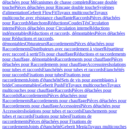
détachées pour Mécanismes de chasse complets
Rinçage double
touche
Pièces détachées pour Rinçage double touche
Systèmes
d'alimentation
Geberit FlowFit
Tuyaux multicouche
Tuyaux
multicouche avec résistance chauffante
Raccords
Pièces détachées
pour Raccords
Manchons
Réductions
Coudes
Tés
Circulation
interne
Pièces détachées pour Circulation interne
Réductions
indémontables
Réductions et raccords, démontables
Pièces détachées
pour Réductions et raccords,
démontables
Obturateurs
Raccordements
Pièces détachées pour
Raccordements
Distributeurs avec raccordement à visser
Répartiteur
avec raccord à sertir
Tés pour chauffage
Réductions et raccordements
pour chauffage, démontables
Raccordements pour chauffage
Pièces
détachées pour Raccordements pour chauffage
Accessoires
Isolations
pour tubes et raccords
Etanchéités pour tubes et raccords
Etanchéités
pour raccords
Fixations pour tubes
Fixations pour
raccordements
Joints d'étanchéité
Sets de vis pour assemblages à
bride
Consommables
Geberit PushFit
Tuyaux multicouches
Tuyaux
multicouches pour chauffage
Raccords
Pièces détachées pour
Raccords
Raccordements
Pièces détachées pour
Raccordements
Raccordements pour chauffage
Pièces détachées pour
Raccordements pour chauffage
Accessoires
Pièces détachées pour
Accessoires
Isolations pour tubes et raccords
Etanchements pour
tubes et raccords
Fixations pour tubes
Fixations de
raccordements
Pièces détachées pour Fixations de
raccordements
Joints d'étanchéité
Geberit Mepla
Tuyaux multicouches