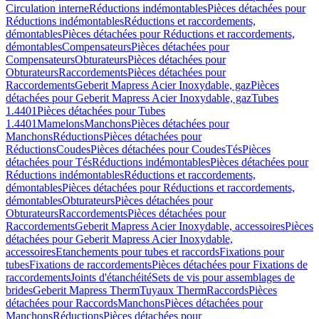
Circulation interne
Réductions indémontables
Pièces détachées pour
Réductions indémontables
Réductions et raccordements,
démontables
Pièces détachées pour Réductions et raccordements,
démontables
Compensateurs
Pièces détachées pour
Compensateurs
Obturateurs
Pièces détachées pour
Obturateurs
Raccordements
Pièces détachées pour
Raccordements
Geberit Mapress Acier Inoxydable, gaz
Pièces
détachées pour Geberit Mapress Acier Inoxydable, gaz
Tubes
1.4401
Pièces détachées pour Tubes
1.4401
Mamelons
Manchons
Pièces détachées pour
Manchons
Réductions
Pièces détachées pour
Réductions
Coudes
Pièces détachées pour Coudes
Tés
Pièces
détachées pour Tés
Réductions indémontables
Pièces détachées pour
Réductions indémontables
Réductions et raccordements,
démontables
Pièces détachées pour Réductions et raccordements,
démontables
Obturateurs
Pièces détachées pour
Obturateurs
Raccordements
Pièces détachées pour
Raccordements
Geberit Mapress Acier Inoxydable, accessoires
Pièces
détachées pour Geberit Mapress Acier Inoxydable,
accessoires
Etanchements pour tubes et raccords
Fixations pour
tubes
Fixations de raccordements
Pièces détachées pour Fixations de
raccordements
Joints d'étanchéité
Sets de vis pour assemblages de
brides
Geberit Mapress Therm
Tuyaux Therm
Raccords
Pièces
détachées pour Raccords
Manchons
Pièces détachées pour
Manchons
Réductions
Pièces détachées pour