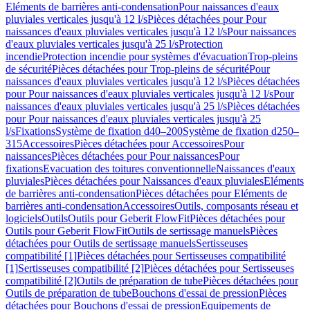
Eléments de barrières anti-condensation
Pour naissances d'eaux
pluviales verticales jusqu'à 12 l/s
Pièces détachées pour Pour
naissances d'eaux pluviales verticales jusqu'à 12 l/s
Pour naissances
d'eaux pluviales verticales jusqu'à 25 l/s
Protection
incendie
Protection incendie pour systèmes d'évacuation
Trop-pleins
de sécurité
Pièces détachées pour Trop-pleins de sécurité
Pour
naissances d'eaux pluviales verticales jusqu'à 12 l/s
Pièces détachées
pour Pour naissances d'eaux pluviales verticales jusqu'à 12 l/s
Pour
naissances d'eaux pluviales verticales jusqu'à 25 l/s
Pièces détachées
pour Pour naissances d'eaux pluviales verticales jusqu'à 25
l/s
Fixations
Système de fixation d40–200
Système de fixation d250–
315
Accessoires
Pièces détachées pour Accessoires
Pour
naissances
Pièces détachées pour Pour naissances
Pour
fixations
Evacuation des toitures conventionnelle
Naissances d'eaux
pluviales
Pièces détachées pour Naissances d'eaux pluviales
Eléments
de barrières anti-condensation
Pièces détachées pour Eléments de
barrières anti-condensation
Accessoires
Outils, composants réseau et
logiciels
Outils
Outils pour Geberit FlowFit
Pièces détachées pour
Outils pour Geberit FlowFit
Outils de sertissage manuels
Pièces
détachées pour Outils de sertissage manuels
Sertisseuses
compatibilité [1]
Pièces détachées pour Sertisseuses compatibilité
[1]
Sertisseuses compatibilité [2]
Pièces détachées pour Sertisseuses
compatibilité [2]
Outils de préparation de tube
Pièces détachées pour
Outils de préparation de tube
Bouchons d'essai de pression
Pièces
détachées pour Bouchons d'essai de pression
Equipements de