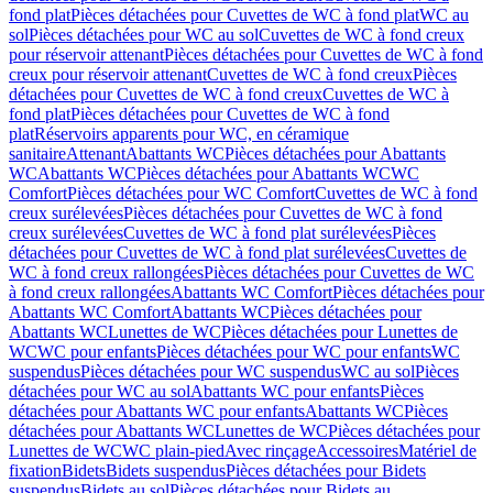
fond plat
Pièces détachées pour Cuvettes de WC à fond plat
WC au
sol
Pièces détachées pour WC au sol
Cuvettes de WC à fond creux
pour réservoir attenant
Pièces détachées pour Cuvettes de WC à fond
creux pour réservoir attenant
Cuvettes de WC à fond creux
Pièces
détachées pour Cuvettes de WC à fond creux
Cuvettes de WC à
fond plat
Pièces détachées pour Cuvettes de WC à fond
plat
Réservoirs apparents pour WC, en céramique
sanitaire
Attenant
Abattants WC
Pièces détachées pour Abattants
WC
Abattants WC
Pièces détachées pour Abattants WC
WC
Comfort
Pièces détachées pour WC Comfort
Cuvettes de WC à fond
creux surélevées
Pièces détachées pour Cuvettes de WC à fond
creux surélevées
Cuvettes de WC à fond plat surélevées
Pièces
détachées pour Cuvettes de WC à fond plat surélevées
Cuvettes de
WC à fond creux rallongées
Pièces détachées pour Cuvettes de WC
à fond creux rallongées
Abattants WC Comfort
Pièces détachées pour
Abattants WC Comfort
Abattants WC
Pièces détachées pour
Abattants WC
Lunettes de WC
Pièces détachées pour Lunettes de
WC
WC pour enfants
Pièces détachées pour WC pour enfants
WC
suspendus
Pièces détachées pour WC suspendus
WC au sol
Pièces
détachées pour WC au sol
Abattants WC pour enfants
Pièces
détachées pour Abattants WC pour enfants
Abattants WC
Pièces
détachées pour Abattants WC
Lunettes de WC
Pièces détachées pour
Lunettes de WC
WC plain-pied
Avec rinçage
Accessoires
Matériel de
fixation
Bidets
Bidets suspendus
Pièces détachées pour Bidets
suspendus
Bidets au sol
Pièces détachées pour Bidets au