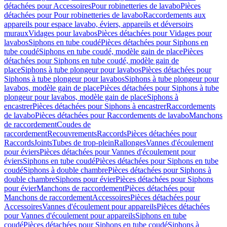
détachées pour Accessoires
Pour robinetteries de lavabo
Pièces
détachées pour Pour robinetteries de lavabo
Raccordements aux
appareils pour espace lavabo, éviers, appareils et déversoirs
muraux
Vidages pour lavabos
Pièces détachées pour Vidages pour
lavabos
Siphons en tube coudé
Pièces détachées pour Siphons en
tube coudé
Siphons en tube coudé, modèle gain de place
Pièces
détachées pour Siphons en tube coudé, modèle gain de
place
Siphons à tube plongeur pour lavabos
Pièces détachées pour
Siphons à tube plongeur pour lavabos
Siphons à tube plongeur pour
lavabos, modèle gain de place
Pièces détachées pour Siphons à tube
plongeur pour lavabos, modèle gain de place
Siphons à
encastrer
Pièces détachées pour Siphons à encastrer
Raccordements
de lavabo
Pièces détachées pour Raccordements de lavabo
Manchons
de raccordement
Coudes de
raccordement
Recouvrements
Raccords
Pièces détachées pour
Raccords
Joints
Tubes de trop-plein
Rallonges
Vannes d'écoulement
pour éviers
Pièces détachées pour Vannes d'écoulement pour
éviers
Siphons en tube coudé
Pièces détachées pour Siphons en tube
coudé
Siphons à double chambre
Pièces détachées pour Siphons à
double chambre
Siphons pour évier
Pièces détachées pour Siphons
pour évier
Manchons de raccordement
Pièces détachées pour
Manchons de raccordement
Accessoires
Pièces détachées pour
Accessoires
Vannes d'écoulement pour appareils
Pièces détachées
pour Vannes d'écoulement pour appareils
Siphons en tube
coudé
Pièces détachées pour Siphons en tube coudé
Siphons à