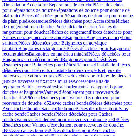
d'installation
Accessoires
Séparations de douche
Pièces détachées
pour Séparations de douche
Séparations de douche pour douche de
plain-pied
Pièces détachées pour Séparations de douche pour douche
de plain-pied
Accessoires
Pièces détachées pour Accessoires
Niches
de rangement pour douches
Pièces détachées pour Niches de
rangement pour douches
Niches de rangement
Pièces détachées pour
Niches de rangement
Accessoires
Baignoires
Baignoires en acrylique
sanitaire
Pièces détachées pour Baignoires en acrylique
sanitaire
Baignoires rectangulaires
Pièces détachées pour Baignoires
rectangulaires
Baignoires en matériau minéral
Pièces détachées pour
Baignoires en matériau minéral
Baignoires pour bébés
Pièces
détachées pour Baignoires pour bébés
Eléments d'installation
Pièces
détachées pour Eléments d'installation
Jeux de pieds et jeux de
traverses et fixations murales
Pièces détachées pour Jeux de pieds et
jeux de traverses et fixations murales
Accessoires
Kits de
réparation
Autres accessoires
Raccordements aux appareils pour
douches et baignoires
Vannes d'écoulement pour receveurs de
douche, d52
Pièces détachées pour Vannes d'écoulement pour
receveurs de douche, d52
Avec caches bondes
Pièces détachées pour
Avec caches bondes
Sans cache bonde
Pièces détachées pour Sans
cache bonde
Caches bondes
Pièces détachées pour Caches
bondes
Vannes d'écoulement pour receveurs de douche, d90
Pièces
détachées pour Vannes d'écoulement pour receveurs de douche,
d90
Avec caches bondes
Pièces détachées pour Avec caches
bondes
Sans cache bonde
Pièces détachées pour Sans cache