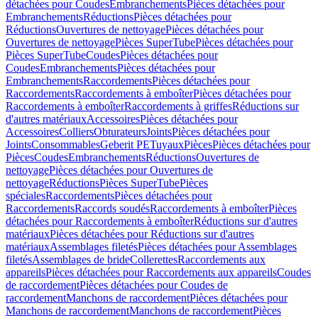
détachées pour Coudes
Embranchements
Pièces détachées pour
Embranchements
Réductions
Pièces détachées pour
Réductions
Ouvertures de nettoyage
Pièces détachées pour
Ouvertures de nettoyage
Pièces SuperTube
Pièces détachées pour
Pièces SuperTube
Coudes
Pièces détachées pour
Coudes
Embranchements
Pièces détachées pour
Embranchements
Raccordements
Pièces détachées pour
Raccordements
Raccordements à emboîter
Pièces détachées pour
Raccordements à emboîter
Raccordements à griffes
Réductions sur
d'autres matériaux
Accessoires
Pièces détachées pour
Accessoires
Colliers
Obturateurs
Joints
Pièces détachées pour
Joints
Consommables
Geberit PE
Tuyaux
Pièces
Pièces détachées pour
Pièces
Coudes
Embranchements
Réductions
Ouvertures de
nettoyage
Pièces détachées pour Ouvertures de
nettoyage
Réductions
Pièces SuperTube
Pièces
spéciales
Raccordements
Pièces détachées pour
Raccordements
Raccords soudés
Raccordements à emboîter
Pièces
détachées pour Raccordements à emboîter
Réductions sur d'autres
matériaux
Pièces détachées pour Réductions sur d'autres
matériaux
Assemblages filetés
Pièces détachées pour Assemblages
filetés
Assemblages de bride
Collerettes
Raccordements aux
appareils
Pièces détachées pour Raccordements aux appareils
Coudes
de raccordement
Pièces détachées pour Coudes de
raccordement
Manchons de raccordement
Pièces détachées pour
Manchons de raccordement
Manchons de raccordement
Pièces