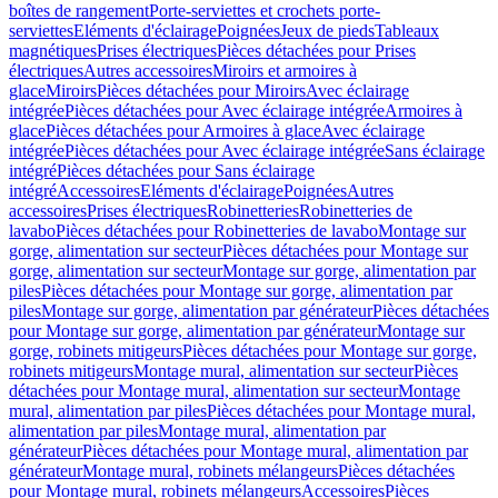
boîtes de rangement
Porte-serviettes et crochets porte-
serviettes
Eléments d'éclairage
Poignées
Jeux de pieds
Tableaux
magnétiques
Prises électriques
Pièces détachées pour Prises
électriques
Autres accessoires
Miroirs et armoires à
glace
Miroirs
Pièces détachées pour Miroirs
Avec éclairage
intégrée
Pièces détachées pour Avec éclairage intégrée
Armoires à
glace
Pièces détachées pour Armoires à glace
Avec éclairage
intégrée
Pièces détachées pour Avec éclairage intégrée
Sans éclairage
intégré
Pièces détachées pour Sans éclairage
intégré
Accessoires
Eléments d'éclairage
Poignées
Autres
accessoires
Prises électriques
Robinetteries
Robinetteries de
lavabo
Pièces détachées pour Robinetteries de lavabo
Montage sur
gorge, alimentation sur secteur
Pièces détachées pour Montage sur
gorge, alimentation sur secteur
Montage sur gorge, alimentation par
piles
Pièces détachées pour Montage sur gorge, alimentation par
piles
Montage sur gorge, alimentation par générateur
Pièces détachées
pour Montage sur gorge, alimentation par générateur
Montage sur
gorge, robinets mitigeurs
Pièces détachées pour Montage sur gorge,
robinets mitigeurs
Montage mural, alimentation sur secteur
Pièces
détachées pour Montage mural, alimentation sur secteur
Montage
mural, alimentation par piles
Pièces détachées pour Montage mural,
alimentation par piles
Montage mural, alimentation par
générateur
Pièces détachées pour Montage mural, alimentation par
générateur
Montage mural, robinets mélangeurs
Pièces détachées
pour Montage mural, robinets mélangeurs
Accessoires
Pièces