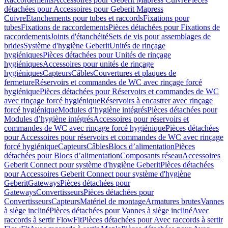
détachées pour Accessoires pour Geberit Mapress
Cuivre
Etanchements pour tubes et raccords
Fixations pour
tubes
Fixations de raccordements
Pièces détachées pour Fixations de
raccordements
Joints d'étanchéité
Sets de vis pour assemblages de
brides
Système d'hygiène Geberit
Unités de rinçage
hygiéniques
Pièces détachées pour Unités de rinçage
hygiéniques
Accessoires pour unités de rinçage
hygiéniques
Capteurs
Câbles
Couvertures et plaques de
fermeture
Réservoirs et commandes de WC avec rinçage forcé
hygiénique
Pièces détachées pour Réservoirs et commandes de WC
avec rinçage forcé hygiénique
Réservoirs à encastrer avec rinçage
forcé hygiénique
Modules d’hygiène intégrés
Pièces détachées pour
Modules d’hygiène intégrés
Accessoires pour réservoirs et
commandes de WC avec rinçage forcé hygiénique
Pièces détachées
pour Accessoires pour réservoirs et commandes de WC avec rinçage
forcé hygiénique
Capteurs
Câbles
Blocs d’alimentation
Pièces
détachées pour Blocs d’alimentation
Composants réseau
Accessoires
Geberit Connect pour système d'hygiène Geberit
Pièces détachées
pour Accessoires Geberit Connect pour système d'hygiène
Geberit
Gateways
Pièces détachées pour
Gateways
Convertisseurs
Pièces détachées pour
Convertisseurs
Capteurs
Matériel de montage
Armatures brutes
Vannes
à siège incliné
Pièces détachées pour Vannes à siège incliné
Avec
raccords à sertir FlowFit
Pièces détachées pour Avec raccords à sertir