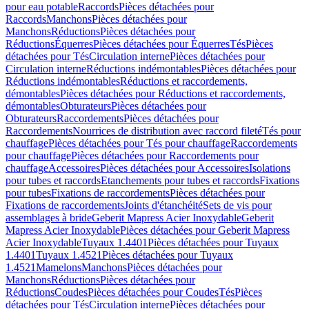
pour eau potable
Raccords
Pièces détachées pour
Raccords
Manchons
Pièces détachées pour
Manchons
Réductions
Pièces détachées pour
Réductions
Équerres
Pièces détachées pour Équerres
Tés
Pièces
détachées pour Tés
Circulation interne
Pièces détachées pour
Circulation interne
Réductions indémontables
Pièces détachées pour
Réductions indémontables
Réductions et raccordements,
démontables
Pièces détachées pour Réductions et raccordements,
démontables
Obturateurs
Pièces détachées pour
Obturateurs
Raccordements
Pièces détachées pour
Raccordements
Nourrices de distribution avec raccord fileté
Tés pour
chauffage
Pièces détachées pour Tés pour chauffage
Raccordements
pour chauffage
Pièces détachées pour Raccordements pour
chauffage
Accessoires
Pièces détachées pour Accessoires
Isolations
pour tubes et raccords
Etanchements pour tubes et raccords
Fixations
pour tubes
Fixations de raccordements
Pièces détachées pour
Fixations de raccordements
Joints d'étanchéité
Sets de vis pour
assemblages à bride
Geberit Mapress Acier Inoxydable
Geberit
Mapress Acier Inoxydable
Pièces détachées pour Geberit Mapress
Acier Inoxydable
Tuyaux 1.4401
Pièces détachées pour Tuyaux
1.4401
Tuyaux 1.4521
Pièces détachées pour Tuyaux
1.4521
Mamelons
Manchons
Pièces détachées pour
Manchons
Réductions
Pièces détachées pour
Réductions
Coudes
Pièces détachées pour Coudes
Tés
Pièces
détachées pour Tés
Circulation interne
Pièces détachées pour