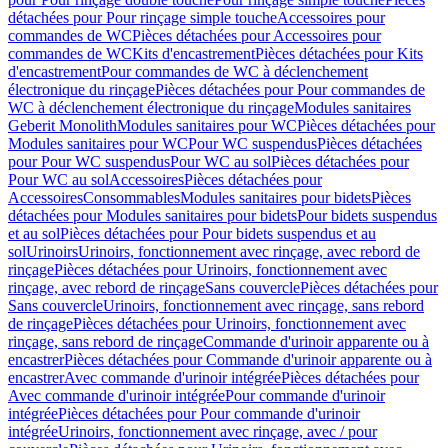
détachées pour Pour rinçage simple touche
Accessoires pour
commandes de WC
Pièces détachées pour Accessoires pour
commandes de WC
Kits d'encastrement
Pièces détachées pour Kits
d'encastrement
Pour commandes de WC à déclenchement
électronique du rinçage
Pièces détachées pour Pour commandes de
WC à déclenchement électronique du rinçage
Modules sanitaires
Geberit Monolith
Modules sanitaires pour WC
Pièces détachées pour
Modules sanitaires pour WC
Pour WC suspendus
Pièces détachées
pour Pour WC suspendus
Pour WC au sol
Pièces détachées pour
Pour WC au sol
Accessoires
Pièces détachées pour
Accessoires
Consommables
Modules sanitaires pour bidets
Pièces
détachées pour Modules sanitaires pour bidets
Pour bidets suspendus
et au sol
Pièces détachées pour Pour bidets suspendus et au
sol
Urinoirs
Urinoirs, fonctionnement avec rinçage, avec rebord de
rinçage
Pièces détachées pour Urinoirs, fonctionnement avec
rinçage, avec rebord de rinçage
Sans couvercle
Pièces détachées pour
Sans couvercle
Urinoirs, fonctionnement avec rinçage, sans rebord
de rinçage
Pièces détachées pour Urinoirs, fonctionnement avec
rinçage, sans rebord de rinçage
Commande d'urinoir apparente ou à
encastrer
Pièces détachées pour Commande d'urinoir apparente ou à
encastrer
Avec commande d'urinoir intégrée
Pièces détachées pour
Avec commande d'urinoir intégrée
Pour commande d'urinoir
intégrée
Pièces détachées pour Pour commande d'urinoir
intégrée
Urinoirs, fonctionnement avec rinçage, avec / pour