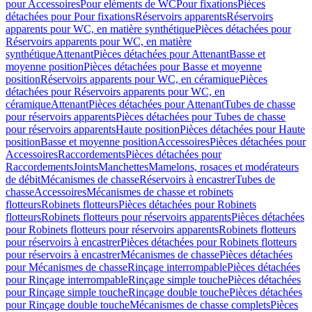
pour Accessoires
Pour eléments de WC
Pour fixations
Pièces
détachées pour Pour fixations
Réservoirs apparents
Réservoirs
apparents pour WC, en matière synthétique
Pièces détachées pour
Réservoirs apparents pour WC, en matière
synthétique
Attenant
Pièces détachées pour Attenant
Basse et
moyenne position
Pièces détachées pour Basse et moyenne
position
Réservoirs apparents pour WC, en céramique
Pièces
détachées pour Réservoirs apparents pour WC, en
céramique
Attenant
Pièces détachées pour Attenant
Tubes de chasse
pour réservoirs apparents
Pièces détachées pour Tubes de chasse
pour réservoirs apparents
Haute position
Pièces détachées pour Haute
position
Basse et moyenne position
Accessoires
Pièces détachées pour
Accessoires
Raccordements
Pièces détachées pour
Raccordements
Joints
Manchettes
Mamelons, rosaces et modérateurs
de débit
Mécanismes de chasse
Réservoirs à encastrer
Tubes de
chasse
Accessoires
Mécanismes de chasse et robinets
flotteurs
Robinets flotteurs
Pièces détachées pour Robinets
flotteurs
Robinets flotteurs pour réservoirs apparents
Pièces détachées
pour Robinets flotteurs pour réservoirs apparents
Robinets flotteurs
pour réservoirs à encastrer
Pièces détachées pour Robinets flotteurs
pour réservoirs à encastrer
Mécanismes de chasse
Pièces détachées
pour Mécanismes de chasse
Rinçage interrompable
Pièces détachées
pour Rinçage interrompable
Rinçage simple touche
Pièces détachées
pour Rinçage simple touche
Rinçage double touche
Pièces détachées
pour Rinçage double touche
Mécanismes de chasse complets
Pièces