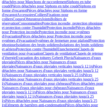
détachées pour Manchons de raccordement
Siphons en tube
coudé
Pièces détachées pour Siphons en tube coudé
Siphons en
forme d'escargot
Pièces détachées pour Siphons en forme
d'escargot
Accessoires
Colliers
Fixations pour
colliers
Coques
Obturateurs
Joints
Boîtiers de
réservation
Consommables
Protection incendie, protection phonique
et protection contre l'humidité
Protection incendie
Pièces détachées
pour Protection incendie
Protection incendie pour systèmes
d'évacuation
Pièces détachées pour Protection incendie pour
systèmes d'évacuation
Systèmes de fermeture pour plafond
Protection
phonique
Isolations des bruits solidiens
Isolations des bruits solidiens
et aériens
Protection contre l'humidité
Etanchements
Clapets de
ventilation pour évacuation
Clapets de ventilation
Clapets de retenue
d’énergie
Evacuation des toitures Geberit Pluvia
Naissances d'eaux
pluviales
Pièces détachées pour Naissances d'eaux
pluviales
Naissances d'eaux pluviales verticales jusqu'à 12 l/s
Pièces
détachées pour Naissances d'eaux pluviales verticales jusqu'à 12
l/s
Naissances d'eaux pluviales verticales jusqu'à 25 l/s
Pièces
détachées pour Naissances d'eaux pluviales verticales jusqu'à 25
l/s
Naissances d'eaux pluviales pour chéneaux
Pièces détachées pour
Naissances d'eaux pluviales pour chéneaux
Naissances d'eaux
pluviales jusqu'à 12 l/s
Pièces détachées pour Naissances d'eaux
pluviales jusqu'à 12 l/s
Naissances d'eaux pluviales jusqu'à 25
l/s
Pièces détachées pour Naissances d'eaux pluviales jusqu'à 25
l/s
Eléments de barrières anti-condensation
Pièces détachées pour