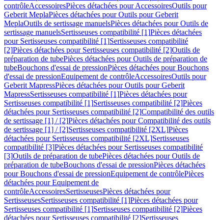
contrôle
Accessoires
Pièces détachées pour Accessoires
Outils pour
Geberit Mepla
Pièces détachées pour Outils pour Geberit
Mepla
Outils de sertissage manuels
Pièces détachées pour Outils de
sertissage manuels
Sertisseuses compatibilité [1]
Pièces détachées
pour Sertisseuses compatibilité [1]
Sertisseuses compatibilité
[2]
Pièces détachées pour Sertisseuses compatibilité [2]
Outils de
préparation de tube
Pièces détachées pour Outils de préparation de
tube
Bouchons d'essai de pression
Pièces détachées pour Bouchons
d'essai de pression
Equipement de contrôle
Accessoires
Outils pour
Geberit Mapress
Pièces détachées pour Outils pour Geberit
Mapress
Sertisseuses compatibilité [1]
Pièces détachées pour
Sertisseuses compatibilité [1]
Sertisseuses compatibilité [2]
Pièces
détachées pour Sertisseuses compatibilité [2]
Compatibilité des outils
de sertissage [1] / [2]
Pièces détachées pour Compatibilité des outils
de sertissage [1] / [2]
Sertisseuses compatibilité [2XL]
Pièces
détachées pour Sertisseuses compatibilité [2XL]
Sertisseuses
compatibilité [3]
Pièces détachées pour Sertisseuses compatibilité
[3]
Outils de préparation de tube
Pièces détachées pour Outils de
préparation de tube
Bouchons d'essai de pression
Pièces détachées
pour Bouchons d'essai de pression
Equipement de contrôle
Pièces
détachées pour Equipement de
contrôle
Accessoires
Sertisseuses
Pièces détachées pour
Sertisseuses
Sertisseuses compatibilité [1]
Pièces détachées pour
Sertisseuses compatibilité [1]
Sertisseuses compatibilité [2]
Pièces
détachées pour Sertisseuses compatibilité [2]
Sertisseuses