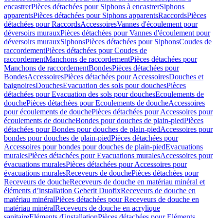
encastrer
Pièces détachées pour Siphons à encastrer
Siphons
apparents
Pièces détachées pour Siphons apparents
Raccords
Pièces
détachées pour Raccords
Accessoires
Vannes d'écoulement pour
déversoirs muraux
Pièces détachées pour Vannes d'écoulement pour
déversoirs muraux
Siphons
Pièces détachées pour Siphons
Coudes de
raccordement
Pièces détachées pour Coudes de
raccordement
Manchons de raccordement
Pièces détachées pour
Manchons de raccordement
Bondes
Pièces détachées pour
Bondes
Accessoires
Pièces détachées pour Accessoires
Douches et
baignoires
Douches
Evacuation des sols pour douches
Pièces
détachées pour Evacuation des sols pour douches
Ecoulements de
douche
Pièces détachées pour Ecoulements de douche
Accessoires
pour écoulements de douche
Pièces détachées pour Accessoires pour
écoulements de douche
Bondes pour douches de plain-pied
Pièces
détachées pour Bondes pour douches de plain-pied
Accessoires pour
bondes pour douches de plain-pied
Pièces détachées pour
Accessoires pour bondes pour douches de plain-pied
Evacuations
murales
Pièces détachées pour Evacuations murales
Accessoires pour
évacuations murales
Pièces détachées pour Accessoires pour
évacuations murales
Receveurs de douche
Pièces détachées pour
Receveurs de douche
Receveurs de douche en matériau minéral et
éléments d’installation Geberit Duofix
Receveurs de douche en
matériau minéral
Pièces détachées pour Receveurs de douche en
matériau minéral
Receveurs de douche en acrylique
sanitaire
Eléments d'installation
Pièces détachées pour Eléments