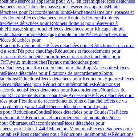
position
Réservoirs apparents pour WC, en céramique
Pièces détachées
étachées pour Tubes de chasse pour réservoirs apparents
Haute
détachées pour Raccordements
Joints
Manchettes
Mamelons, rosaces et
ets flotteurs
Pièces détachées pour Robinets flotteurs
Robinets
trer
Pièces détachées pour Robinets flotteurs pour réservoirs à
able
Rinçage simple touche
Pièces détachées pour Rinçage simple
s de chasse complets
Rinçage double touche
Pièces détachées pour
Pièces détachées pour
t raccords, démontables
Pièces détachées pour Réductions et raccords,
d à sertir
Tés pour chauffage
Réductions et raccordements pour
 et raccords
Etanchéités pour tubes et raccords
Etanchéités pour
Fit
Tuyaux multicouches
Tuyaux multicouches pour
s détachées pour Raccordements pour chauffage
Accessoires
Pièces
nts
Pièces détachées pour Fixations de raccordements
Joints
Manchons
Réductions
Pièces détachées pour Réductions
Équerres
Pièces
Pièces détachées pour Réductions indémontables
Réductions et
accordements
Pièces détachées pour Raccordements
Nourrices de
pour Raccordements pour chauffage
Accessoires
Pièces détachées pour
hées pour Fixations de raccordements
Joints d'étanchéité
Sets de vis
Inoxydable
Tuyaux 1.4401
Pièces détachées pour Tuyaux
es pour Réductions
Coudes
Pièces détachées pour Coudes
Tés
Pièces
indémontables
Réductions et raccordements, démontables
Pièces
pour Obturateurs
Raccordements
Pièces détachées pour
achées pour Tubes 1.4401
Mamelons
Manchons
Pièces détachées pour
ontables
Pièces détachées pour Réductions indémontables
Réductions