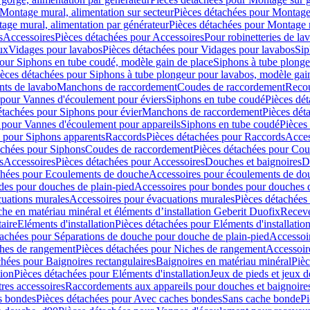
Montage mural, alimentation sur secteur
Pièces détachées pour Montage 
age mural, alimentation par générateur
Pièces détachées pour Montage m
s
Accessoires
Pièces détachées pour Accessoires
Pour robinetteries de la
ux
Vidages pour lavabos
Pièces détachées pour Vidages pour lavabos
Sip
our Siphons en tube coudé, modèle gain de place
Siphons à tube plonge
ièces détachées pour Siphons à tube plongeur pour lavabos, modèle gai
nts de lavabo
Manchons de raccordement
Coudes de raccordement
Reco
 pour Vannes d'écoulement pour éviers
Siphons en tube coudé
Pièces dé
étachées pour Siphons pour évier
Manchons de raccordement
Pièces dét
 pour Vannes d'écoulement pour appareils
Siphons en tube coudé
Pièces
s pour Siphons apparents
Raccords
Pièces détachées pour Raccords
Acces
achées pour Siphons
Coudes de raccordement
Pièces détachées pour Co
s
Accessoires
Pièces détachées pour Accessoires
Douches et baignoires
D
chées pour Ecoulements de douche
Accessoires pour écoulements de do
des pour douches de plain-pied
Accessoires pour bondes pour douches d
cuations murales
Accessoires pour évacuations murales
Pièces détachées
e en matériau minéral et éléments d’installation Geberit Duofix
Receve
aire
Eléments d'installation
Pièces détachées pour Eléments d'installatio
tachées pour Séparations de douche pour douche de plain-pied
Accessoi
hes de rangement
Pièces détachées pour Niches de rangement
Accessoir
chées pour Baignoires rectangulaires
Baignoires en matériau minéral
Pièc
tion
Pièces détachées pour Eléments d'installation
Jeux de pieds et jeux d
res accessoires
Raccordements aux appareils pour douches et baignoire
s bondes
Pièces détachées pour Avec caches bondes
Sans cache bonde
Pi