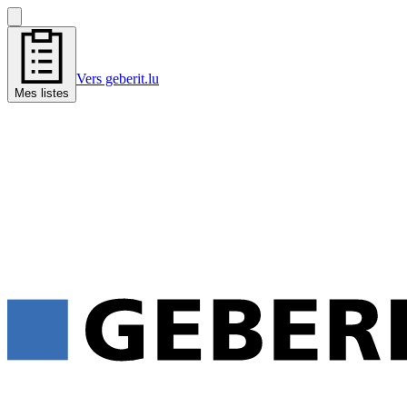
Vers geberit.lu
Mes listes