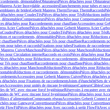
accordements, démontables
Obturateurs
Pièces détachées pour Obturateur
Mapress Acier Inoxydable, accessoires
Etanchements pour tubes et racc
ssemblages de brides
Geberit Mapress Therm
Tuyaux Therm
Raccords
Piè
 détachées pour Coudes
Tés
Pièces détachées pour Tés
Réductions indém
s, démontables
Compensateurs
Pièces détachées pour Compensateurs
Fer
ces détachées pour Raccordements pour chauffage
Accessoires pour Ge
ress Acier Carbone
Pièces détachées pour Geberit Mapress Acier Carb
ns
Coudes
Pièces détachées pour Coudes
Tés
Pièces détachées pour Tés
Ra
ions et raccordements, démontables
Pièces détachées pour Réductions 
r chauffage
Pièces détachées pour Tés pour chauffage
Raccordements po
ts pour tubes et raccords
Fixations pour tubes
Fixations de raccordeme
t Mapress Cuivre
Manchons
Pièces détachées pour Manchons
Réduction
ées pour Circulation interne
Raccords en croix
Pièces détachées pour Ra
Pièces détachées pour Réductions et raccordements, démontables
Obtura
our Tés pour chauffage
Raccordements pour chauffage
Pièces détachées
es détachées pour Manchons
Réductions
Pièces détachées pour Réducti
montables
Réductions et raccordements, démontables
Pièces détachées p
cordements
Accessoires pour Geberit Mapress Cuivre
Pièces détachées 
s détachées pour Fixations de raccordements
Joints d'étanchéité
Sets de 
ues
Accessoires pour unités de rinçage hygiéniques
Capteurs
Câbles
Couve
des de WC avec rinçage forcé hygiénique
Réservoirs à encastrer avec r
mandes de WC avec rinçage forcé hygiénique
Pièces détachées pour Acc
 Blocs d’alimentation
Composants réseau
Accessoires Geberit Connect p
achées pour Gateways
Convertisseurs
Pièces détachées pour Convertisse
rtir FlowFit
Pièces détachées pour Avec raccords à sertir FlowFit
Avec r