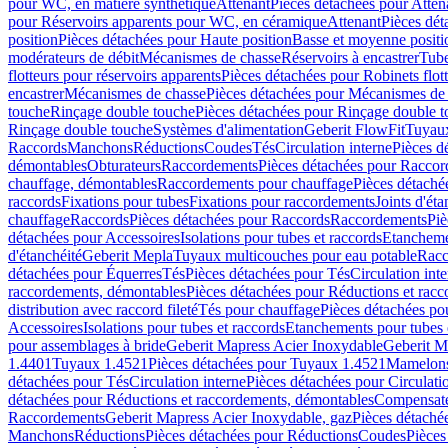
pour WC, en matière synthétique
Attenant
Pièces détachées pour Atten
pour Réservoirs apparents pour WC, en céramique
Attenant
Pièces dét
position
Pièces détachées pour Haute position
Basse et moyenne positi
modérateurs de débit
Mécanismes de chasse
Réservoirs à encastrer
Tube
flotteurs pour réservoirs apparents
Pièces détachées pour Robinets flott
encastrer
Mécanismes de chasse
Pièces détachées pour Mécanismes de
touche
Rinçage double touche
Pièces détachées pour Rinçage double 
Rinçage double touche
Systèmes d'alimentation
Geberit FlowFit
Tuyaux
Raccords
Manchons
Réductions
Coudes
Tés
Circulation interne
Pièces d
démontables
Obturateurs
Raccordements
Pièces détachées pour Racco
chauffage, démontables
Raccordements pour chauffage
Pièces détaché
raccords
Fixations pour tubes
Fixations pour raccordements
Joints d'éta
chauffage
Raccords
Pièces détachées pour Raccords
Raccordements
Piè
détachées pour Accessoires
Isolations pour tubes et raccords
Etanchemen
d'étanchéité
Geberit Mepla
Tuyaux multicouches pour eau potable
Racc
détachées pour Équerres
Tés
Pièces détachées pour Tés
Circulation int
raccordements, démontables
Pièces détachées pour Réductions et rac
distribution avec raccord fileté
Tés pour chauffage
Pièces détachées po
Accessoires
Isolations pour tubes et raccords
Etanchements pour tubes 
pour assemblages à bride
Geberit Mapress Acier Inoxydable
Geberit M
1.4401
Tuyaux 1.4521
Pièces détachées pour Tuyaux 1.4521
Mamelon
détachées pour Tés
Circulation interne
Pièces détachées pour Circulati
détachées pour Réductions et raccordements, démontables
Compensat
Raccordements
Geberit Mapress Acier Inoxydable, gaz
Pièces détaché
Manchons
Réductions
Pièces détachées pour Réductions
Coudes
Pièces