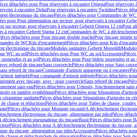
èces détachées pour Pour réservoirs à encastrer Omega
Pour réservoirs 
ervoirs à encastrer Delta
Pour réservoirs à encastrer Twinline
Pièces déta
t électronique du rinçage
Pièces détachées pour Commandes de WC à
ées pour Pour alimentation sur secteur, pour réservoirs à encastrer Geb
on sur secteur, pour réservoirs à encastrer Geberit Omega 12 cm
Pour al
irs à encastrer Geberit Sigma 12 cm
Commandes de WC à déclenchement
ièces détachées pour Pour rinçage double touche
Pour rinçage simple t
ommandes de WC
Kits d'encastrement
Pièces détachées pour Kits d'encast
t électronique du rinçage
Modules sanitaires Geberit Monolith
Modules
our WC au sol
Pièces détachées pour Pour WC au sol
Accessoires
Pièces
 suspendus et au sol
Pièces détachées pour Pour bidets suspendus et au 
avec rebord de rinçage
Sans couvercle
Pièces détachées pour Sans couve
sans rebord de rinçage
Commande d'urinoir apparente ou à encastrer
Piè
rinoir intégrée
Pour commande d'urinoir intégrée
Pièces détachées pou
nnement avec rinçage, avec / pour couvercle
Sans rebord de rinçage
Pièc
onnement sans eau
Pièces détachées pour Urinoirs, fonctionnement sans 
inoirs en matière synthétique
Pièces détachées pour Séparations d'urinoi
n céramique sanitaire
Pièces détachées pour Séparations d'urinoirs en cé
 de chasse et réductions
Pièces détachées pour Tubes de chasse, coudes 
stré
Pièces détachées pour Montage encastré
A déclenchement électroniq
enchement électronique du rinçage, alimentation par piles
Pièces détach
 A déclenchement pneumatique du rinçage
Basic
Pièces détachées pour B
cteur
Pièces détachées pour A déclenchement électronique du rinçage, al
que du rinçage, alimentation par piles
Accessoires
Pièces détachées pou
de chasse et réductions
Sets de rénovation
Pièces détachées pour Sets de