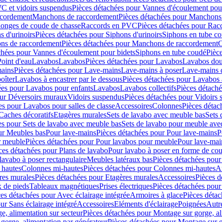
C et vidoirs suspendus
Pièces détachées pour Vannes d'écoulement pou
ccordement
Manchons de raccordement
Pièces détachées pour Manchons
longes de coude de chasse
Raccords en PVC
Pièces détachées pour Ra
s d'urinoirs
Pièces détachées pour Siphons d'urinoirs
Siphons en tube c
ns de raccordement
Pièces détachées pour Manchons de raccordement
C
chées pour Vannes d'écoulement pour bidets
Siphons en tube coudé
Pièc
Point d'eau
Lavabos
Lavabos
Pièces détachées pour Lavabos
Lavabos dou
ains
Pièces détachées pour Lave-mains
Lave-mains à poser
Lave-mains 
oîter
Lavabos à encastrer par le dessous
Pièces détachées pour Lavabos à
ées pour Lavabos pour enfants
Lavabos
Lavabos collectifs
Pièces détaché
our Déversoirs muraux
Vidoirs suspendus
Pièces détachées pour Vidoirs
es pour Lavabos pour salles de classe
Accessoires
Colonnes
Pièces détac
Caches décoratifs
Etagères murales
Sets de lavabo avec meuble bas
Sets 
es pour Sets de lavabo avec meuble bas
Sets de lavabo pour meuble ave
ur Meubles bas
Pour lave-mains
Pièces détachées pour Pour lave-mains
P
r meuble
Pièces détachées pour Pour lavabos pour meuble
Pour lave-mai
ces détachées pour Plans de lavabo
Pour lavabo à poser en forme de cou
lavabo à poser rectangulaire
Meubles latéraux bas
Pièces détachées pour
 hautes
Colonnes mi-hautes
Pièces détachées pour Colonnes mi-hautes
A
res murales
Pièces détachées pour Etagères murales
Accessoires
Pièces d
x de pieds
Tableaux magnétiques
Prises électriques
Pièces détachées pour 
es détachées pour Avec éclairage intégrée
Armoires à glace
Pièces détac
ur Sans éclairage intégré
Accessoires
Eléments d'éclairage
Poignées
Autr
e, alimentation sur secteur
Pièces détachées pour Montage sur gorge, al
gorge, alimentation par générateur
Pièces détachées pour Montage sur g