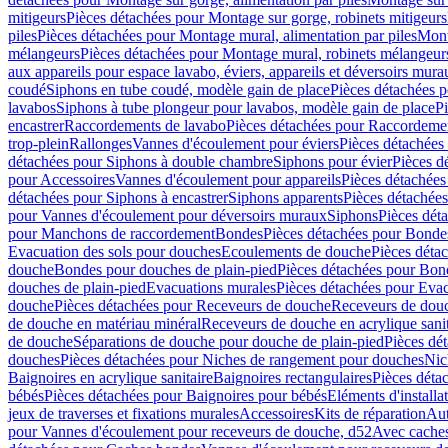
mitigeurs
Pièces détachées pour Montage sur gorge, robinets mitigeurs
piles
Pièces détachées pour Montage mural, alimentation par piles
Mont
mélangeurs
Pièces détachées pour Montage mural, robinets mélangeur
aux appareils pour espace lavabo, éviers, appareils et déversoirs mura
coudé
Siphons en tube coudé, modèle gain de place
Pièces détachées p
lavabos
Siphons à tube plongeur pour lavabos, modèle gain de place
P
encastrer
Raccordements de lavabo
Pièces détachées pour Raccordeme
trop-plein
Rallonges
Vannes d'écoulement pour éviers
Pièces détachées
détachées pour Siphons à double chambre
Siphons pour évier
Pièces d
pour Accessoires
Vannes d'écoulement pour appareils
Pièces détachées
détachées pour Siphons à encastrer
Siphons apparents
Pièces détachée
pour Vannes d'écoulement pour déversoirs muraux
Siphons
Pièces dét
pour Manchons de raccordement
Bondes
Pièces détachées pour Bonde
Evacuation des sols pour douches
Ecoulements de douche
Pièces déta
douche
Bondes pour douches de plain-pied
Pièces détachées pour Bon
douches de plain-pied
Evacuations murales
Pièces détachées pour Eva
douche
Pièces détachées pour Receveurs de douche
Receveurs de douch
de douche en matériau minéral
Receveurs de douche en acrylique sanit
de douche
Séparations de douche pour douche de plain-pied
Pièces dé
douches
Pièces détachées pour Niches de rangement pour douches
Nic
Baignoires en acrylique sanitaire
Baignoires rectangulaires
Pièces déta
bébés
Pièces détachées pour Baignoires pour bébés
Eléments d'installa
jeux de traverses et fixations murales
Accessoires
Kits de réparation
Aut
pour Vannes d'écoulement pour receveurs de douche, d52
Avec cache