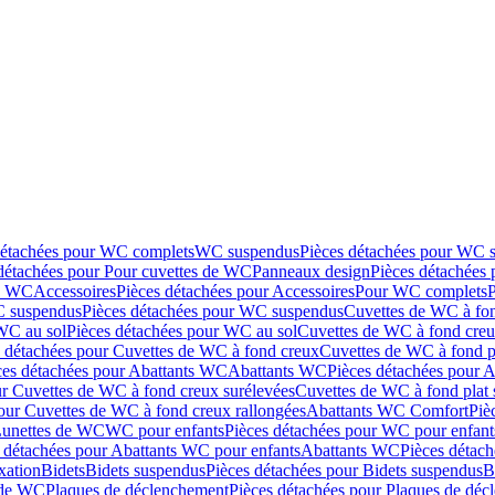
détachées pour WC complets
WC suspendus
Pièces détachées pour WC 
détachées pour Pour cuvettes de WC
Panneaux design
Pièces détachées
de WC
Accessoires
Pièces détachées pour Accessoires
Pour WC complets
 suspendus
Pièces détachées pour WC suspendus
Cuvettes de WC à fo
WC au sol
Pièces détachées pour WC au sol
Cuvettes de WC à fond creux
s détachées pour Cuvettes de WC à fond creux
Cuvettes de WC à fond p
ces détachées pour Abattants WC
Abattants WC
Pièces détachées pour 
ur Cuvettes de WC à fond creux surélevées
Cuvettes de WC à fond plat 
our Cuvettes de WC à fond creux rallongées
Abattants WC Comfort
Piè
Lunettes de WC
WC pour enfants
Pièces détachées pour WC pour enfant
 détachées pour Abattants WC pour enfants
Abattants WC
Pièces détac
ixation
Bidets
Bidets suspendus
Pièces détachées pour Bidets suspendus
B
 de WC
Plaques de déclenchement
Pièces détachées pour Plaques de dé