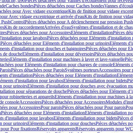
e douche, d90
Pièces détachées pour Vannes d'écoulement pour receveu
nde
Caches bondes
Pièces détachées pour Caches bondes
Vannes d'écoul
achées pour Avec vidage excentrique
Kits de finition pour vidage excen
pour Avec vidage excentrique et arrivée d'eau
Kits de finition pour vida
n PushControl
Pièces détachées pour A déclenchement par pression Pus
res
Kits de raccordement
Arrivées d'eau
Systèmes d'installation et de chas
ires
Pièces détachées pour Accessoires
Eléments d'installation
Pièces dét
'installation pour lavabos
Pièces détachées pour Eléments d'installation
s
Pièces détachées pour Eléments d'installation pour urinoirs
Eléments d'i
ments d'installation pour douches et baignoires
Pièces détachées pour Elé
ns de douche
Eléments d'installation pour déversoirs
Pièces détachées pou
teries
Eléments d'installation pour machines à laver et lave-vaisselle
Pièc
tachées pour Eléments d'installation pour charges de console
Eléments d'
Parois
Pièces détachées pour Parois
Systèmes porteurs
Accessoires pour p
nts d'installation
Pièces détachées pour Eléments d'installation
Eléments
éments d'installation pour lavabos
Eléments d'installation pour bidets
Piè
n pour urinoirs
Eléments d'installation pour douches avec évacuation m
tallation pour séparations de douche
Pièces détachées pour Eléments d’i
pour robinetteries et appareils
Eléments d'installation pour machines à lav
 de console
Accessoires
Pièces détachées pour Accessoires
Modules d'inst
hées pour Accessoires
Pour parois
Pièces détachées pour Pour parois
Pou
n
Pièces détachées pour Eléments d'installation
Eléments d'installation 
s d'installation pour lavabos
Eléments d'installation pour bidets
Pièces d
n pour urinoirs
Eléments d'installation pour douches
Pièces détachées po
 pour Pour fixations
Réservoirs apparents
Réservoirs apparents pour WC,