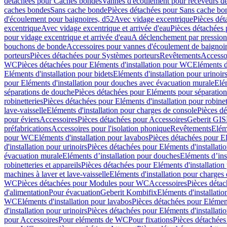
détachées pour Caches bondes
Vannes d'écoulement pour receveurs d
caches bondes
Sans cache bonde
Pièces détachées pour Sans cache bo
d'écoulement pour baignoires, d52
Avec vidage excentrique
Pièces dét
excentrique
Avec vidage excentrique et arrivée d'eau
Pièces détachées 
pour vidage excentrique et arrivée d'eau
A déclenchement par pressio
bouchons de bonde
Accessoires pour vannes d'écoulement de baignoi
porteurs
Pièces détachées pour Systèmes porteurs
Revêtements
Accesso
WC
Pièces détachées pour Eléments d'installation pour WC
Eléments d
Eléments d'installation pour bidets
Eléments d'installation pour urinoir
pour Eléments d'installation pour douches avec évacuation murale
Elé
séparations de douche
Pièces détachées pour Eléments pour séparatio
robinetteries
Pièces détachées pour Eléments d'installation pour robinet
lave-vaisselle
Eléments d'installation pour charges de console
Pièces dé
pour éviers
Accessoires
Pièces détachées pour Accessoires
Geberit GIS
préfabrications
Accessoires pour l'isolation phonique
Revêtements
Eléme
pour WC
Eléments d'installation pour lavabos
Pièces détachées pour El
d'installation pour urinoirs
Pièces détachées pour Eléments d'installatio
évacuation murale
Eléments d’installation pour douches
Eléments d’ins
robinetteries et appareils
Pièces détachées pour Eléments d'installation 
machines à laver et lave-vaisselle
Eléments d'installation pour charges
WC
Pièces détachées pour Modules pour WC
Accessoires
Pièces détac
d'alimentation
Pour évacuation
Geberit Kombifix
Eléments d'installatio
WC
Eléments d'installation pour lavabos
Pièces détachées pour Elément
d'installation pour urinoirs
Pièces détachées pour Eléments d'installatio
pour Accessoires
Pour eléments de WC
Pour fixations
Pièces détachées