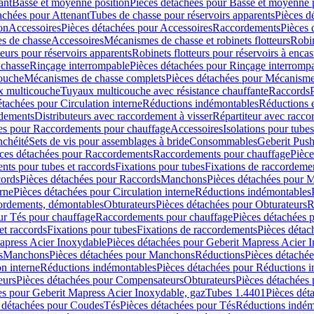
ant
Basse et moyenne position
Pièces détachées pour Basse et moyenne 
achées pour Attenant
Tubes de chasse pour réservoirs apparents
Pièces d
on
Accessoires
Pièces détachées pour Accessoires
Raccordements
Pièces 
s de chasse
Accessoires
Mécanismes de chasse et robinets flotteurs
Robin
eurs pour réservoirs apparents
Robinets flotteurs pour réservoirs à encas
 chasse
Rinçage interrompable
Pièces détachées pour Rinçage interromp
touche
Mécanismes de chasse complets
Pièces détachées pour Mécanisme
 multicouche
Tuyaux multicouche avec résistance chauffante
Raccords
étachées pour Circulation interne
Réductions indémontables
Réductions e
rdements
Distributeurs avec raccordement à visser
Répartiteur avec raccor
es pour Raccordements pour chauffage
Accessoires
Isolations pour tubes
nchéité
Sets de vis pour assemblages à bride
Consommables
Geberit Push
ces détachées pour Raccordements
Raccordements pour chauffage
Pièce
ts pour tubes et raccords
Fixations pour tubes
Fixations de raccordeme
ords
Pièces détachées pour Raccords
Manchons
Pièces détachées pour 
erne
Pièces détachées pour Circulation interne
Réductions indémontables
cordements, démontables
Obturateurs
Pièces détachées pour Obturateurs
R
ur Tés pour chauffage
Raccordements pour chauffage
Pièces détachées 
et raccords
Fixations pour tubes
Fixations de raccordements
Pièces détac
apress Acier Inoxydable
Pièces détachées pour Geberit Mapress Acier 
s
Manchons
Pièces détachées pour Manchons
Réductions
Pièces détaché
on interne
Réductions indémontables
Pièces détachées pour Réductions 
eurs
Pièces détachées pour Compensateurs
Obturateurs
Pièces détachées 
es pour Geberit Mapress Acier Inoxydable, gaz
Tubes 1.4401
Pièces dét
 détachées pour Coudes
Tés
Pièces détachées pour Tés
Réductions indém