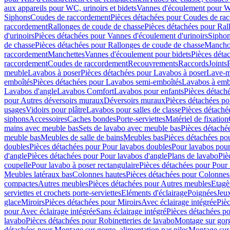
aux appareils pour WC, urinoirs et bidets
Vannes d'écoulement pour W
Siphons
Coudes de raccordement
Pièces détachées pour Coudes de ra
raccordement
Rallonges de coude de chasse
Pièces détachées pour Ral
d'urinoirs
Pièces détachées pour Vannes d'écoulement d'urinoirs
Siphon
de chasse
Pièces détachées pour Rallonges de coude de chasse
Mancho
raccordement
Manchettes
Vannes d'écoulement pour bidets
Pièces déta
raccordement
Coudes de raccordement
Recouvrements
Raccords
Joints
meuble
Lavabos à poser
Pièces détachées pour Lavabos à poser
Lave-m
emboîtés
Pièces détachées pour Lavabos semi-emboîtés
Lavabos à emb
Lavabos d'angle
Lavabos Comfort
Lavabos pour enfants
Pièces détach
pour Autres déversoirs muraux
Déversoirs muraux
Pièces détachées p
usages
Vidoirs pour plâtre
Lavabos pour salles de classe
Pièces détaché
siphons
Accessoires
Caches bondes
Porte-serviettes
Matériel de fixation
mains avec meuble bas
Sets de lavabo avec meuble bas
Pièces détaché
meuble bas
Meubles de salle de bains
Meubles bas
Pièces détachées po
doubles
Pièces détachées pour Pour lavabos doubles
Pour lavabos pou
d'angle
Pièces détachées pour Pour lavabos d'angle
Plans de lavabo
Piè
coupelle
Pour lavabo à poser rectangulaire
Pièces détachées pour Pour 
Meubles latéraux bas
Colonnes hautes
Pièces détachées pour Colonnes
compactes
Autres meubles
Pièces détachées pour Autres meubles
Etagè
serviettes et crochets porte-serviettes
Eléments d'éclairage
Poignées
Jeu
glace
Miroirs
Pièces détachées pour Miroirs
Avec éclairage intégrée
Pièc
pour Avec éclairage intégrée
Sans éclairage intégré
Pièces détachées po
lavabo
Pièces détachées pour Robinetteries de lavabo
Montage sur gorg
détachées pour Montage sur gorge, alimentation par piles
Montage sur 