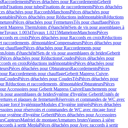
s
Raccordements
Pièces détachées pour Raccordements
Geberit
ords
Fixations pour tubes
Fixations de raccordements
Pièces détachées
ces détachées pour Raccords
Manchons
Pièces détachées pour
ontables
Pièces détachées pour Réductions indémontables
Réductions
metures
Pièces détachées pour Fermetures
Tés pour chauffage
Pièces
berit Mapress Therm
Joints d'étanchéité
Sets de vis pour assemblages à
one
Tuyaux 1.0034
Tuyaux 1.0215
Mamelons
Manchons
Pièces
ccords en croix
Pièces détachées pour Raccords en croix
Réductions
et raccordements, démontables
Compensateurs
Pièces détachées pour
ur chauffage
Pièces détachées pour Raccordements pour
nts
Joints d'étanchéité
Sets de vis pour assemblages de brides
Geberit
s
Pièces détachées pour Réductions
Coudes
Pièces détachées pour
ccords en croix
Réductions indémontables
Pièces détachées pour
teurs
Pièces détachées pour Obturateurs
Raccordements
Pièces
 pour Raccordements pour chauffage
Geberit Mapress Cuivre,
ons
Coudes
Pièces détachées pour Coudes
Tés
Pièces détachées pour
our Réductions et raccordements, démontables
Obturateurs
Pièces
pour Accessoires pour Geberit Mapress Cuivre
Etanchements pour
vis pour assemblages de brides
Système d'hygiène Geberit
Unités de
rtures et plaques de fermeture
Réservoirs et commandes de WC avec
inçage forcé hygiénique
Modules d’hygiène intégrés
Pièces détachées
essoires pour réservoirs et commandes de WC avec rinçage forcé
our système d'hygiène Geberit
Pièces détachées pour Accessoires
urs
Capteurs
Matériel de montage
Armatures brutes
Vannes à siège
accords à sertir Mepla
Pièces détachées pour Avec raccords à sertir