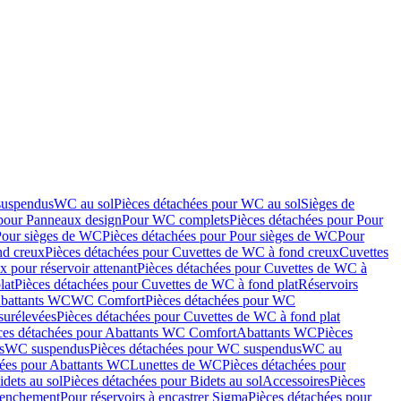
suspendus
WC au sol
Pièces détachées pour WC au sol
Sièges de
 pour Panneaux design
Pour WC complets
Pièces détachées pour Pour
Pour sièges de WC
Pièces détachées pour Pour sièges de WC
Pour
nd creux
Pièces détachées pour Cuvettes de WC à fond creux
Cuvettes
 pour réservoir attenant
Pièces détachées pour Cuvettes de WC à
lat
Pièces détachées pour Cuvettes de WC à fond plat
Réservoirs
Abattants WC
WC Comfort
Pièces détachées pour WC
surélevées
Pièces détachées pour Cuvettes de WC à fond plat
ces détachées pour Abattants WC Comfort
Abattants WC
Pièces
s
WC suspendus
Pièces détachées pour WC suspendus
WC au
hées pour Abattants WC
Lunettes de WC
Pièces détachées pour
idets au sol
Pièces détachées pour Bidets au sol
Accessoires
Pièces
clenchement
Pour réservoirs à encastrer Sigma
Pièces détachées pour