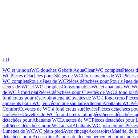
LU
WC et urinoirs
WC-douches Geberit AquaClean
WC complets
Pièces 
WC
Pièces détachées pour Sièges de WC
Pour cuvettes de WC
Pièces 
WC complets
Pour sièges de WC
Pièces détachées pour Pour sièges 
sièges de WC et WC complets
Consommables
WC et abattants WC
WC
de WC à fond plat
Pièces détachées pour Cuvettes de WC à fond plat
fond creux pour réservoir attenant
Cuvettes de WC à fond creux
Pièce
apparents pour WC, en céramique sanitaire
Attenant
Abattants WC
Piè
Comfort
Cuvettes de WC à fond creux surélevées
Pièces détachées po
surélevées
Cuvettes de WC à fond creux rallongées
Pièces détachées p
détachées pour Abattants WC
Lunettes de WC
Pièces détachées pour 
sol
Pièces détachées pour WC au sol
Abattants WC pour enfants
Pièces
Lunettes de WC
WC plain-pied
Avec rinçage
Accessoires
Matériel de f
détachées pour Accessoires
Plaques de déclenchement et commandes