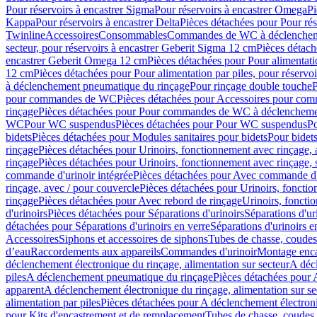
Pour réservoirs à encastrer Sigma
Pour réservoirs à encastrer Omega
Pi
Kappa
Pour réservoirs à encastrer Delta
Pièces détachées pour Pour rés
Twinline
Accessoires
Consommables
Commandes de WC à déclenchemen
secteur, pour réservoirs à encastrer Geberit Sigma 12 cm
Pièces détach
encastrer Geberit Omega 12 cm
Pièces détachées pour Pour alimentati
12 cm
Pièces détachées pour Pour alimentation par piles, pour réservo
à déclenchement pneumatique du rinçage
Pour rinçage double touche
P
pour commandes de WC
Pièces détachées pour Accessoires pour c
rinçage
Pièces détachées pour Pour commandes de WC à déclenchemen
WC
Pour WC suspendus
Pièces détachées pour Pour WC suspendus
P
bidets
Pièces détachées pour Modules sanitaires pour bidets
Pour bidets
rinçage
Pièces détachées pour Urinoirs, fonctionnement avec rinçage, 
rinçage
Pièces détachées pour Urinoirs, fonctionnement avec rinçage, 
commande d'urinoir intégrée
Pièces détachées pour Avec commande d'u
rinçage, avec / pour couvercle
Pièces détachées pour Urinoirs, fonctio
rinçage
Pièces détachées pour Avec rebord de rinçage
Urinoirs, foncti
d'urinoirs
Pièces détachées pour Séparations d'urinoirs
Séparations d'ur
détachées pour Séparations d'urinoirs en verre
Séparations d'urinoirs e
Accessoires
Siphons et accessoires de siphons
Tubes de chasse, coudes
d’eau
Raccordements aux appareils
Commandes d'urinoir
Montage enca
déclenchement électronique du rinçage, alimentation sur secteur
A décl
piles
A déclenchement pneumatique du rinçage
Pièces détachées pour
apparent
A déclenchement électronique du rinçage, alimentation sur se
alimentation par piles
Pièces détachées pour A déclenchement électroni
pour Kits d'encastrement et de remplacement
Tubes de chasse, coudes 