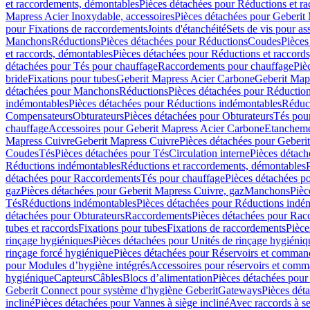
et raccordements, démontables
Pièces détachées pour Réductions et r
Mapress Acier Inoxydable, accessoires
Pièces détachées pour Geberit 
pour Fixations de raccordements
Joints d'étanchéité
Sets de vis pour a
Manchons
Réductions
Pièces détachées pour Réductions
Coudes
Pièces
et raccords, démontables
Pièces détachées pour Réductions et raccord
détachées pour Tés pour chauffage
Raccordements pour chauffage
Piè
bride
Fixations pour tubes
Geberit Mapress Acier Carbone
Geberit Map
détachées pour Manchons
Réductions
Pièces détachées pour Réductio
indémontables
Pièces détachées pour Réductions indémontables
Réduct
Compensateurs
Obturateurs
Pièces détachées pour Obturateurs
Tés pou
chauffage
Accessoires pour Geberit Mapress Acier Carbone
Etanchemen
Mapress Cuivre
Geberit Mapress Cuivre
Pièces détachées pour Geberi
Coudes
Tés
Pièces détachées pour Tés
Circulation interne
Pièces détach
Réductions indémontables
Réductions et raccordements, démontables
détachées pour Raccordements
Tés pour chauffage
Pièces détachées p
gaz
Pièces détachées pour Geberit Mapress Cuivre, gaz
Manchons
Pièc
Tés
Réductions indémontables
Pièces détachées pour Réductions indé
détachées pour Obturateurs
Raccordements
Pièces détachées pour Rac
tubes et raccords
Fixations pour tubes
Fixations de raccordements
Pièce
rinçage hygiéniques
Pièces détachées pour Unités de rinçage hygiéniq
rinçage forcé hygiénique
Pièces détachées pour Réservoirs et comman
pour Modules d’hygiène intégrés
Accessoires pour réservoirs et com
hygiénique
Capteurs
Câbles
Blocs d’alimentation
Pièces détachées pour
Geberit Connect pour système d'hygiène Geberit
Gateways
Pièces dét
incliné
Pièces détachées pour Vannes à siège incliné
Avec raccords à se