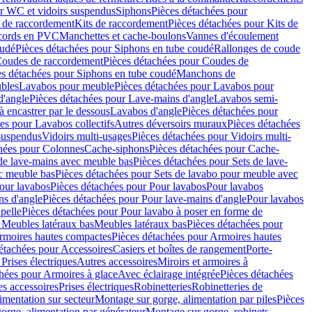
r WC et vidoirs suspendus
Siphons
Pièces détachées pour
 de raccordement
Kits de raccordement
Pièces détachées pour Kits de
ccords en PVC
Manchettes et cache-boulons
Vannes d'écoulement
oudé
Pièces détachées pour Siphons en tube coudé
Rallonges de coude
oudes de raccordement
Pièces détachées pour Coudes de
es détachées pour Siphons en tube coudé
Manchons de
bles
Lavabos pour meuble
Pièces détachées pour Lavabos pour
d'angle
Pièces détachées pour Lave-mains d'angle
Lavabos semi-
 encastrer par le dessous
Lavabos d'angle
Pièces détachées pour
es pour Lavabos collectifs
Autres déversoirs muraux
Pièces détachées
 suspendus
Vidoirs multi-usages
Pièces détachées pour Vidoirs multi-
hées pour Colonnes
Cache-siphons
Pièces détachées pour Cache-
de lave-mains avec meuble bas
Pièces détachées pour Sets de lave-
c meuble bas
Pièces détachées pour Sets de lavabo pour meuble avec
our lavabos
Pièces détachées pour Pour lavabos
Pour lavabos
ns d'angle
Pièces détachées pour Pour lave-mains d'angle
Pour lavabos
pelle
Pièces détachées pour Pour lavabo à poser en forme de
 Meubles latéraux bas
Meubles latéraux bas
Pièces détachées pour
rmoires hautes compactes
Pièces détachées pour Armoires hautes
étachées pour Accessoires
Casiers et boîtes de rangement
Porte-
Prises électriques
Autres accessoires
Miroirs et armoires à
hées pour Armoires à glace
Avec éclairage intégrée
Pièces détachées
es accessoires
Prises électriques
Robinetteries
Robinetteries de
imentation sur secteur
Montage sur gorge, alimentation par piles
Pièces
orge, alimentation par générateur
Montage sur gorge, robinets