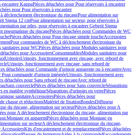
à encastrer Kappa
Pièces détachées pour Pour réservoirs à encastrer
chées pour Pour réservoirs à encastrer
 déclenchement électronique du rinçage
Pour alimentation sur
erit Sigma 12 cm
Pour alimentation sur secteur, pour réservoirs à
imentation par piles, pour réservoirs à encastrer Geberit Sigma
 pneumatique du rinçage
Pièces détachées pour Commandes de WC
ouche
Pièces détachées pour Pour rinçage simple touche
Accessoires
rement
Pour commandes de WC à déclenchement électronique du
 sanitaires pour WC
Pièces détachées pour Modules sanitaires pour
 détachées pour Accessoires
Consommables
Modules sanitaires pour
sol
Urinoirs
Urinoirs, fonctionnement avec rinçage, avec rebord de
rcle
Urinoirs, fonctionnement avec rinçage, sans rebord de
ces détachées pour Commande d'urinoir apparente ou à encastrer
Avec
r Pour commande d'urinoir intégrée
Urinoirs, fonctionnement avec
es détachées pour Sans rebord de rinçage
Avec rebord de
eau
Sans couvercle
Pièces détachées pour Sans couvercle
Séparations
rs en matière synthétique
Séparations d'urinoirs en verre
Pièces
ramique sanitaire
Accessoires
Pièces détachées pour
de chasse et réductions
Matériel de fixation
Bondes
Diffuseur
ue du rinçage, alimentation sur secteur
Pièces détachées pour A
ées pour A déclenchement électronique du rinçage, alimentation par
asic
Montage en apparent
Pièces détachées pour Montage en
imentation sur secteur
A déclenchement électronique du rinçage,
r Accessoires
Kits d'encastrement et de remplacement
Pièces détachées
 rénovation
Plaques de fermeture
Aides à la commande
Raccordements