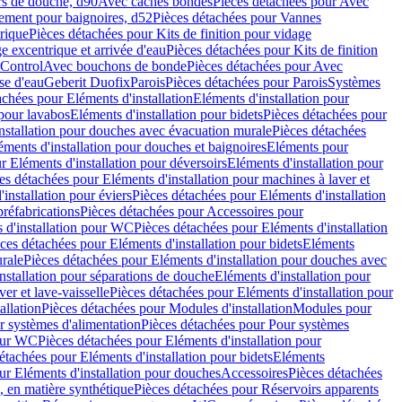
rs de douche, d90
Avec caches bondes
Pièces détachées pour Avec
ement pour baignoires, d52
Pièces détachées pour Vannes
trique
Pièces détachées pour Kits de finition pour vidage
ge excentrique et arrivée d'eau
Pièces détachées pour Kits de finition
hControl
Avec bouchons de bonde
Pièces détachées pour Avec
se d'eau
Geberit Duofix
Parois
Pièces détachées pour Parois
Systèmes
achées pour Eléments d'installation
Eléments d'installation pour
 pour lavabos
Eléments d'installation pour bidets
Pièces détachées pour
nstallation pour douches avec évacuation murale
Pièces détachées
ments d'installation pour douches et baignoires
Eléments pour
r Eléments d'installation pour déversoirs
Eléments d'installation pour
es détachées pour Eléments d'installation pour machines à laver et
installation pour éviers
Pièces détachées pour Eléments d'installation
réfabrications
Pièces détachées pour Accessoires pour
 d'installation pour WC
Pièces détachées pour Eléments d'installation
ces détachées pour Eléments d'installation pour bidets
Eléments
urale
Pièces détachées pour Eléments d'installation pour douches avec
nstallation pour séparations de douche
Eléments d'installation pour
er et lave-vaisselle
Pièces détachées pour Eléments d'installation pour
allation
Pièces détachées pour Modules d'installation
Modules pour
r systèmes d'alimentation
Pièces détachées pour Pour systèmes
pour WC
Pièces détachées pour Eléments d'installation pour
étachées pour Eléments d'installation pour bidets
Eléments
ur Eléments d'installation pour douches
Accessoires
Pièces détachées
 en matière synthétique
Pièces détachées pour Réservoirs apparents