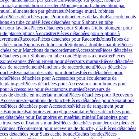
mural, alimentation sur secteur
Montage mural, alimentation par
ural, alimentation par générateur
Montage mural, robinets
vabo
Pièces détachées pour Pour robinetteries de lavabo
Raccordements
hons en tube coudé
Pièces détachées pour Siphons en tube
ur pour lavabos
Pièces détachées pour Siphons à tube plongeur pour
n de place
Siphons à encastrer
Pièces détachées pour Siphons à
uvrements
Raccords
Pièces détachées pour Raccords
Joints
Tubes de
tachées pour Siphons en tube coudé
Siphons à double chambre
Pièces
achées pour Manchons de raccordement
Accessoires
Pièces détachées
 détachées pour Siphons en tube coudé
Siphons à encastrer
Pièces
soires
Vannes d'écoulement pour déversoirs muraux
Pièces détachées
udes de raccordement
Manchons de raccordement
Pièces détachées
ouches
Evacuation des sols pour douches
Pièces détachées pour
uche
Pièces détachées pour Accessoires pour écoulements de
e plain-pied
Pièces détachées pour Accessoires pour bondes pour
 pour Accessoires pour évacuations murales
Receveurs de
urs de douche en matériau minéral
Pièces détachées pour Receveurs
n
Accessoires
Séparations de douche
Pièces détachées pour Séparations
res
Pièces détachées pour Accessoires
Niches de rangement pour
es
Baignoires
Baignoires en acrylique sanitaire
Pièces détachées pour
es détachées pour Baignoires en matériau minéral
Baignoires pour
e traverses et fixations murales
Pièces détachées pour Jeux de pieds et
s
Vannes d'écoulement pour receveurs de douche, d52
Pièces détachées
èces détachées pour Sans cache bonde
Caches bondes
Pièces