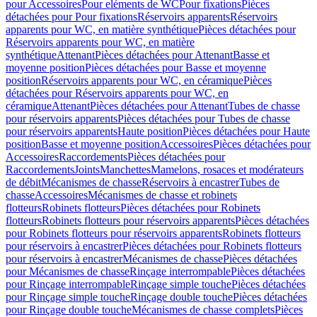
pour Accessoires
Pour eléments de WC
Pour fixations
Pièces
détachées pour Pour fixations
Réservoirs apparents
Réservoirs
apparents pour WC, en matière synthétique
Pièces détachées pour
Réservoirs apparents pour WC, en matière
synthétique
Attenant
Pièces détachées pour Attenant
Basse et
moyenne position
Pièces détachées pour Basse et moyenne
position
Réservoirs apparents pour WC, en céramique
Pièces
détachées pour Réservoirs apparents pour WC, en
céramique
Attenant
Pièces détachées pour Attenant
Tubes de chasse
pour réservoirs apparents
Pièces détachées pour Tubes de chasse
pour réservoirs apparents
Haute position
Pièces détachées pour Haute
position
Basse et moyenne position
Accessoires
Pièces détachées pour
Accessoires
Raccordements
Pièces détachées pour
Raccordements
Joints
Manchettes
Mamelons, rosaces et modérateurs
de débit
Mécanismes de chasse
Réservoirs à encastrer
Tubes de
chasse
Accessoires
Mécanismes de chasse et robinets
flotteurs
Robinets flotteurs
Pièces détachées pour Robinets
flotteurs
Robinets flotteurs pour réservoirs apparents
Pièces détachées
pour Robinets flotteurs pour réservoirs apparents
Robinets flotteurs
pour réservoirs à encastrer
Pièces détachées pour Robinets flotteurs
pour réservoirs à encastrer
Mécanismes de chasse
Pièces détachées
pour Mécanismes de chasse
Rinçage interrompable
Pièces détachées
pour Rinçage interrompable
Rinçage simple touche
Pièces détachées
pour Rinçage simple touche
Rinçage double touche
Pièces détachées
pour Rinçage double touche
Mécanismes de chasse complets
Pièces