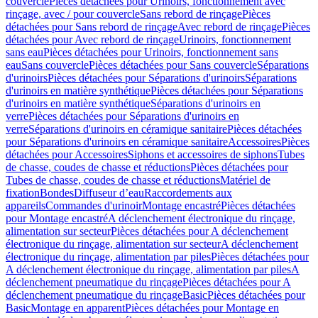
couvercle
Pièces détachées pour Urinoirs, fonctionnement avec
rinçage, avec / pour couvercle
Sans rebord de rinçage
Pièces
détachées pour Sans rebord de rinçage
Avec rebord de rinçage
Pièces
détachées pour Avec rebord de rinçage
Urinoirs, fonctionnement
sans eau
Pièces détachées pour Urinoirs, fonctionnement sans
eau
Sans couvercle
Pièces détachées pour Sans couvercle
Séparations
d'urinoirs
Pièces détachées pour Séparations d'urinoirs
Séparations
d'urinoirs en matière synthétique
Pièces détachées pour Séparations
d'urinoirs en matière synthétique
Séparations d'urinoirs en
verre
Pièces détachées pour Séparations d'urinoirs en
verre
Séparations d'urinoirs en céramique sanitaire
Pièces détachées
pour Séparations d'urinoirs en céramique sanitaire
Accessoires
Pièces
détachées pour Accessoires
Siphons et accessoires de siphons
Tubes
de chasse, coudes de chasse et réductions
Pièces détachées pour
Tubes de chasse, coudes de chasse et réductions
Matériel de
fixation
Bondes
Diffuseur d’eau
Raccordements aux
appareils
Commandes d'urinoir
Montage encastré
Pièces détachées
pour Montage encastré
A déclenchement électronique du rinçage,
alimentation sur secteur
Pièces détachées pour A déclenchement
électronique du rinçage, alimentation sur secteur
A déclenchement
électronique du rinçage, alimentation par piles
Pièces détachées pour
A déclenchement électronique du rinçage, alimentation par piles
A
déclenchement pneumatique du rinçage
Pièces détachées pour A
déclenchement pneumatique du rinçage
Basic
Pièces détachées pour
Basic
Montage en apparent
Pièces détachées pour Montage en