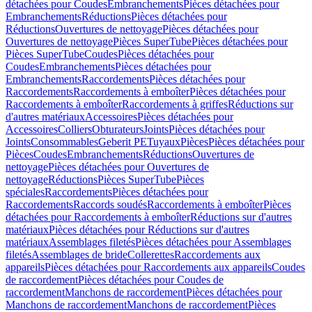
détachées pour Coudes
Embranchements
Pièces détachées pour
Embranchements
Réductions
Pièces détachées pour
Réductions
Ouvertures de nettoyage
Pièces détachées pour
Ouvertures de nettoyage
Pièces SuperTube
Pièces détachées pour
Pièces SuperTube
Coudes
Pièces détachées pour
Coudes
Embranchements
Pièces détachées pour
Embranchements
Raccordements
Pièces détachées pour
Raccordements
Raccordements à emboîter
Pièces détachées pour
Raccordements à emboîter
Raccordements à griffes
Réductions sur
d'autres matériaux
Accessoires
Pièces détachées pour
Accessoires
Colliers
Obturateurs
Joints
Pièces détachées pour
Joints
Consommables
Geberit PE
Tuyaux
Pièces
Pièces détachées pour
Pièces
Coudes
Embranchements
Réductions
Ouvertures de
nettoyage
Pièces détachées pour Ouvertures de
nettoyage
Réductions
Pièces SuperTube
Pièces
spéciales
Raccordements
Pièces détachées pour
Raccordements
Raccords soudés
Raccordements à emboîter
Pièces
détachées pour Raccordements à emboîter
Réductions sur d'autres
matériaux
Pièces détachées pour Réductions sur d'autres
matériaux
Assemblages filetés
Pièces détachées pour Assemblages
filetés
Assemblages de bride
Collerettes
Raccordements aux
appareils
Pièces détachées pour Raccordements aux appareils
Coudes
de raccordement
Pièces détachées pour Coudes de
raccordement
Manchons de raccordement
Pièces détachées pour
Manchons de raccordement
Manchons de raccordement
Pièces