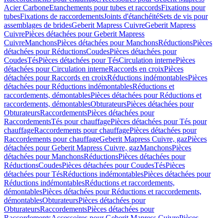
Acier Carbone
Etanchements pour tubes et raccords
Fixations pour
tubes
Fixations de raccordements
Joints d'étanchéité
Sets de vis pour
assemblages de brides
Geberit Mapress Cuivre
Geberit Mapress
Cuivre
Pièces détachées pour Geberit Mapress
Cuivre
Manchons
Pièces détachées pour Manchons
Réductions
Pièces
détachées pour Réductions
Coudes
Pièces détachées pour
Coudes
Tés
Pièces détachées pour Tés
Circulation interne
Pièces
détachées pour Circulation interne
Raccords en croix
Pièces
détachées pour Raccords en croix
Réductions indémontables
Pièces
détachées pour Réductions indémontables
Réductions et
raccordements, démontables
Pièces détachées pour Réductions et
raccordements, démontables
Obturateurs
Pièces détachées pour
Obturateurs
Raccordements
Pièces détachées pour
Raccordements
Tés pour chauffage
Pièces détachées pour Tés pour
chauffage
Raccordements pour chauffage
Pièces détachées pour
Raccordements pour chauffage
Geberit Mapress Cuivre, gaz
Pièces
détachées pour Geberit Mapress Cuivre, gaz
Manchons
Pièces
détachées pour Manchons
Réductions
Pièces détachées pour
Réductions
Coudes
Pièces détachées pour Coudes
Tés
Pièces
détachées pour Tés
Réductions indémontables
Pièces détachées pour
Réductions indémontables
Réductions et raccordements,
démontables
Pièces détachées pour Réductions et raccordements,
démontables
Obturateurs
Pièces détachées pour
Obturateurs
Raccordements
Pièces détachées pour
Raccordements
Accessoires pour Geberit Mapress Cuivre
Pièces