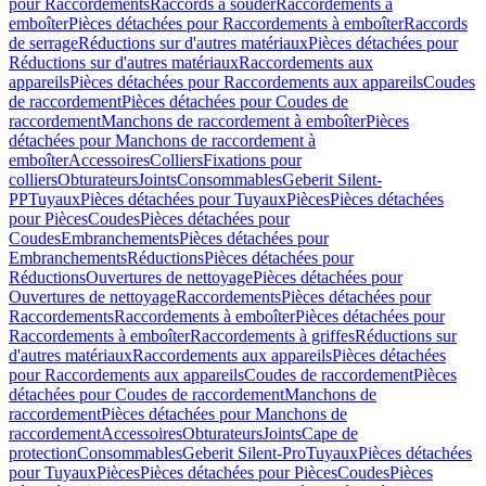
pour Raccordements
Raccords à souder
Raccordements à
emboîter
Pièces détachées pour Raccordements à emboîter
Raccords
de serrage
Réductions sur d'autres matériaux
Pièces détachées pour
Réductions sur d'autres matériaux
Raccordements aux
appareils
Pièces détachées pour Raccordements aux appareils
Coudes
de raccordement
Pièces détachées pour Coudes de
raccordement
Manchons de raccordement à emboîter
Pièces
détachées pour Manchons de raccordement à
emboîter
Accessoires
Colliers
Fixations pour
colliers
Obturateurs
Joints
Consommables
Geberit Silent-
PP
Tuyaux
Pièces détachées pour Tuyaux
Pièces
Pièces détachées
pour Pièces
Coudes
Pièces détachées pour
Coudes
Embranchements
Pièces détachées pour
Embranchements
Réductions
Pièces détachées pour
Réductions
Ouvertures de nettoyage
Pièces détachées pour
Ouvertures de nettoyage
Raccordements
Pièces détachées pour
Raccordements
Raccordements à emboîter
Pièces détachées pour
Raccordements à emboîter
Raccordements à griffes
Réductions sur
d'autres matériaux
Raccordements aux appareils
Pièces détachées
pour Raccordements aux appareils
Coudes de raccordement
Pièces
détachées pour Coudes de raccordement
Manchons de
raccordement
Pièces détachées pour Manchons de
raccordement
Accessoires
Obturateurs
Joints
Cape de
protection
Consommables
Geberit Silent-Pro
Tuyaux
Pièces détachées
pour Tuyaux
Pièces
Pièces détachées pour Pièces
Coudes
Pièces