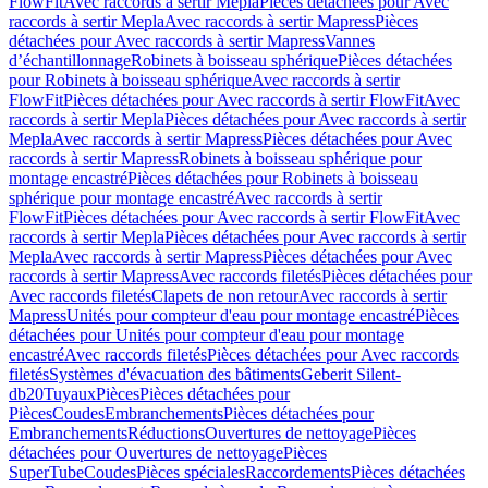
FlowFit
Avec raccords à sertir Mepla
Pièces détachées pour Avec
raccords à sertir Mepla
Avec raccords à sertir Mapress
Pièces
détachées pour Avec raccords à sertir Mapress
Vannes
d’échantillonnage
Robinets à boisseau sphérique
Pièces détachées
pour Robinets à boisseau sphérique
Avec raccords à sertir
FlowFit
Pièces détachées pour Avec raccords à sertir FlowFit
Avec
raccords à sertir Mepla
Pièces détachées pour Avec raccords à sertir
Mepla
Avec raccords à sertir Mapress
Pièces détachées pour Avec
raccords à sertir Mapress
Robinets à boisseau sphérique pour
montage encastré
Pièces détachées pour Robinets à boisseau
sphérique pour montage encastré
Avec raccords à sertir
FlowFit
Pièces détachées pour Avec raccords à sertir FlowFit
Avec
raccords à sertir Mepla
Pièces détachées pour Avec raccords à sertir
Mepla
Avec raccords à sertir Mapress
Pièces détachées pour Avec
raccords à sertir Mapress
Avec raccords filetés
Pièces détachées pour
Avec raccords filetés
Clapets de non retour
Avec raccords à sertir
Mapress
Unités pour compteur d'eau pour montage encastré
Pièces
détachées pour Unités pour compteur d'eau pour montage
encastré
Avec raccords filetés
Pièces détachées pour Avec raccords
filetés
Systèmes d'évacuation des bâtiments
Geberit Silent-
db20
Tuyaux
Pièces
Pièces détachées pour
Pièces
Coudes
Embranchements
Pièces détachées pour
Embranchements
Réductions
Ouvertures de nettoyage
Pièces
détachées pour Ouvertures de nettoyage
Pièces
SuperTube
Coudes
Pièces spéciales
Raccordements
Pièces détachées