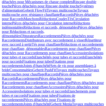
détachées pour Mécanismes de chasse complets
Rinçage double
touche
Pièces détachées pour Rinçage double touche
Systèmes
d'alimentation
Geberit FlowFit
Tuyaux multicouche
Tuyaux
multicouche avec résistance chauffante
Raccords
Pièces détachées
pour Raccords
Manchons
Réductions
Coudes
Tés
Circulation
interne
Pièces détachées pour Circulation interne
Réductions
indémontables
Réductions et raccords, démontables
Pièces détachées
pour Réductions et raccords,
démontables
Obturateurs
Raccordements
Pièces détachées pour
Raccordements
Distributeurs avec raccordement à visser
Répartiteur
avec raccord à sertir
Tés pour chauffage
Réductions et raccordements
pour chauffage, démontables
Raccordements pour chauffage
Pièces
détachées pour Raccordements pour chauffage
Accessoires
Isolations
pour tubes et raccords
Etanchéités pour tubes et raccords
Etanchéités
pour raccords
Fixations pour tubes
Fixations pour
raccordements
Joints d'étanchéité
Sets de vis pour assemblages à
bride
Consommables
Geberit PushFit
Tuyaux multicouches
Tuyaux
multicouches pour chauffage
Raccords
Pièces détachées pour
Raccords
Raccordements
Pièces détachées pour
Raccordements
Raccordements pour chauffage
Pièces détachées pour
Raccordements pour chauffage
Accessoires
Pièces détachées pour
Accessoires
Isolations pour tubes et raccords
Etanchements pour
tubes et raccords
Fixations pour tubes
Fixations de
raccordements
Pièces détachées pour Fixations de
raccordements
Joints d'étanchéité
Geberit Mepla
Tuyaux multicouches