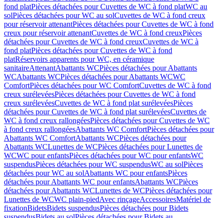
fond plat
Pièces détachées pour Cuvettes de WC à fond plat
WC au
sol
Pièces détachées pour WC au sol
Cuvettes de WC à fond creux
pour réservoir attenant
Pièces détachées pour Cuvettes de WC à fond
creux pour réservoir attenant
Cuvettes de WC à fond creux
Pièces
détachées pour Cuvettes de WC à fond creux
Cuvettes de WC à
fond plat
Pièces détachées pour Cuvettes de WC à fond
plat
Réservoirs apparents pour WC, en céramique
sanitaire
Attenant
Abattants WC
Pièces détachées pour Abattants
WC
Abattants WC
Pièces détachées pour Abattants WC
WC
Comfort
Pièces détachées pour WC Comfort
Cuvettes de WC à fond
creux surélevées
Pièces détachées pour Cuvettes de WC à fond
creux surélevées
Cuvettes de WC à fond plat surélevées
Pièces
détachées pour Cuvettes de WC à fond plat surélevées
Cuvettes de
WC à fond creux rallongées
Pièces détachées pour Cuvettes de WC
à fond creux rallongées
Abattants WC Comfort
Pièces détachées pour
Abattants WC Comfort
Abattants WC
Pièces détachées pour
Abattants WC
Lunettes de WC
Pièces détachées pour Lunettes de
WC
WC pour enfants
Pièces détachées pour WC pour enfants
WC
suspendus
Pièces détachées pour WC suspendus
WC au sol
Pièces
détachées pour WC au sol
Abattants WC pour enfants
Pièces
détachées pour Abattants WC pour enfants
Abattants WC
Pièces
détachées pour Abattants WC
Lunettes de WC
Pièces détachées pour
Lunettes de WC
WC plain-pied
Avec rinçage
Accessoires
Matériel de
fixation
Bidets
Bidets suspendus
Pièces détachées pour Bidets
suspendus
Bidets au sol
Pièces détachées pour Bidets au