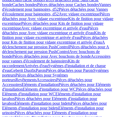
bonde
Caches bondes
Pièces détachées pour Caches bondes
Vannes
d'écoulement pour baignoires, d52
Pièces détachées pour Vannes
d'écoulement pour baignoires, d52
Avec vidage excentrique
Pièces
détachées pour Avec vidage excentrique
Kits de finition pour vidage
excentrique
Pièces détachées pour Kits de finition pour vidage
excentrique
Avec vidage excentrique et arrivée d'eau
Pièces
détachées pour Avec vidage excentrique et arrivée d'eau
Kits de
finition pour vidage excentrique et arrivée d'eau
Pièces détachées
pour Kits de finition pour vidage excentrique et arrivée d'eau
A
déclenchement par pression PushControl
Pièces détachées pour A
déclenchement par pression PushControl
Avec bouchons de
bonde
Pièces détachées pour Avec bouchons de bonde
Accessoires
pour vannes d'écoulement de baignoires
Kits de
raccordement
Arrivées d'eau
Systèmes d'installation et de chasse
d'eau
Geberit Duofix
Parois
Pièces détachées pour Parois
Systèmes
porteurs
Pièces détachées pour Systèmes
porteurs
Revêtements
Accessoires
Pièces détachées pour
Accessoires
Eléments d'installation
Pièces détachées pour Eléments
d'installation
Eléments d'installation pour WC
Pièces détachées pour
Eléments d'installation pour WC
Eléments d'installation pour
lavabos
Pièces détachées pour Eléments d'installation pour
lavabos
Eléments d'installation pour bidets
Pièces détachées pour
Eléments d'installation pour bidets
Eléments d'installation pour
urinoirs
Pièces détachées pour Eléments d'installation pour