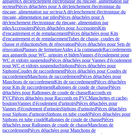
apparent
A déclenchement électronique du rinçage, alimentation sur
secteur
Pièces détachées pour A déclenchement électronique du
rinçage, alimentation sur secteur
A déclenchement électronique du
rinçage, alimentation par piles
Pièces détachées pour A
déclenchement électronique du rinçage, alimentation par
piles
Accessoires
Pièces détachées pour Accessoires
Kits
d'encastrement et de remplacement
Pièces détachées pour Kits
d'encastrement et de remplacement
Tubes de chasse, coudes de
chasse et réductions
Sets de rénovation
Pièces détachées pour Sets de
rénovation
Plaques de fermeture
Aides à la commande
Raccordements
aux appareils pour WC, urinoirs et bidets
Vannes d'écoulement pour
WC et vidoirs suspendus
Pièces détachées pour Vannes d'écoulement
pour WC et vidoirs suspendus
Siphons
Pièces détachées pour
Siphons
Coudes de raccordement
Pièces détachées pour Coudes de
raccordement
Manchons de raccordement
Pièces détachées pour
Manchons de raccordement
Kits de raccordement
Pièces détachées
pour Kits de raccordement
Rallonges de coude de chasse
Pièces
détachées pour Rallonges de coude de chasse
Raccords en
PVC
Pièces détachées pour Raccords en PVC
Manchettes et cache-
boulons
Vannes d'écoulement d'urinoirs
Pièces détachées pour
Vannes d'écoulement d'urinoirs
Siphons d'urinoirs
Pièces détachées
pour Siphons d'urinoirs
Siphons en tube coudé
Pièces détachées pour
Siphons en tube coudé
Rallonges de coude de chasse
Pièces
détachées pour Rallonges de coude de chasse
Manchons de
raccordement
Pièces détachées pour Manchons de