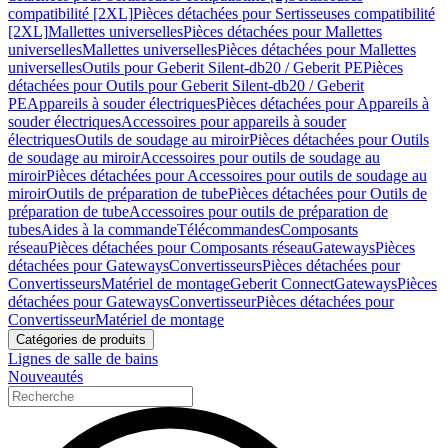
compatibilité [2XL]
Pièces détachées pour Sertisseuses compatibilité
[2XL]
Mallettes universelles
Pièces détachées pour Mallettes
universelles
Mallettes universelles
Pièces détachées pour Mallettes
universelles
Outils pour Geberit Silent-db20 / Geberit PE
Pièces
détachées pour Outils pour Geberit Silent-db20 / Geberit
PE
Appareils à souder électriques
Pièces détachées pour Appareils à
souder électriques
Accessoires pour appareils à souder
électriques
Outils de soudage au miroir
Pièces détachées pour Outils
de soudage au miroir
Accessoires pour outils de soudage au
miroir
Pièces détachées pour Accessoires pour outils de soudage au
miroir
Outils de préparation de tube
Pièces détachées pour Outils de
préparation de tube
Accessoires pour outils de préparation de
tubes
Aides à la commande
Télécommandes
Composants
réseau
Pièces détachées pour Composants réseau
Gateways
Pièces
détachées pour Gateways
Convertisseurs
Pièces détachées pour
Convertisseurs
Matériel de montage
Geberit Connect
Gateways
Pièces
détachées pour Gateways
Convertisseur
Pièces détachées pour
Convertisseur
Matériel de montage
Catégories de produits
Lignes de salle de bains
Nouveautés