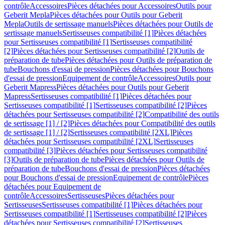
contrôle
Accessoires
Pièces détachées pour Accessoires
Outils pour
Geberit Mepla
Pièces détachées pour Outils pour Geberit
Mepla
Outils de sertissage manuels
Pièces détachées pour Outils de
sertissage manuels
Sertisseuses compatibilité [1]
Pièces détachées
pour Sertisseuses compatibilité [1]
Sertisseuses compatibilité
[2]
Pièces détachées pour Sertisseuses compatibilité [2]
Outils de
préparation de tube
Pièces détachées pour Outils de préparation de
tube
Bouchons d'essai de pression
Pièces détachées pour Bouchons
d'essai de pression
Equipement de contrôle
Accessoires
Outils pour
Geberit Mapress
Pièces détachées pour Outils pour Geberit
Mapress
Sertisseuses compatibilité [1]
Pièces détachées pour
Sertisseuses compatibilité [1]
Sertisseuses compatibilité [2]
Pièces
détachées pour Sertisseuses compatibilité [2]
Compatibilité des outils
de sertissage [1] / [2]
Pièces détachées pour Compatibilité des outils
de sertissage [1] / [2]
Sertisseuses compatibilité [2XL]
Pièces
détachées pour Sertisseuses compatibilité [2XL]
Sertisseuses
compatibilité [3]
Pièces détachées pour Sertisseuses compatibilité
[3]
Outils de préparation de tube
Pièces détachées pour Outils de
préparation de tube
Bouchons d'essai de pression
Pièces détachées
pour Bouchons d'essai de pression
Equipement de contrôle
Pièces
détachées pour Equipement de
contrôle
Accessoires
Sertisseuses
Pièces détachées pour
Sertisseuses
Sertisseuses compatibilité [1]
Pièces détachées pour
Sertisseuses compatibilité [1]
Sertisseuses compatibilité [2]
Pièces
détachées pour Sertisseuses compatibilité [2]
Sertisseuses