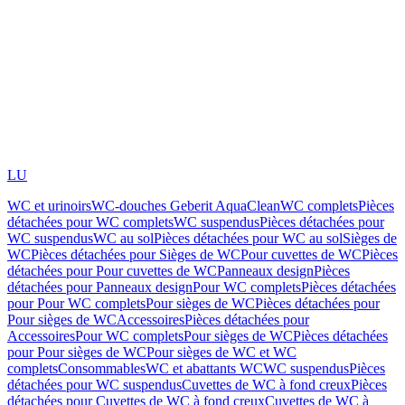
LU
WC et urinoirs
WC-douches Geberit AquaClean
WC complets
Pièces
détachées pour WC complets
WC suspendus
Pièces détachées pour
WC suspendus
WC au sol
Pièces détachées pour WC au sol
Sièges de
WC
Pièces détachées pour Sièges de WC
Pour cuvettes de WC
Pièces
détachées pour Pour cuvettes de WC
Panneaux design
Pièces
détachées pour Panneaux design
Pour WC complets
Pièces détachées
pour Pour WC complets
Pour sièges de WC
Pièces détachées pour
Pour sièges de WC
Accessoires
Pièces détachées pour
Accessoires
Pour WC complets
Pour sièges de WC
Pièces détachées
pour Pour sièges de WC
Pour sièges de WC et WC
complets
Consommables
WC et abattants WC
WC suspendus
Pièces
détachées pour WC suspendus
Cuvettes de WC à fond creux
Pièces
détachées pour Cuvettes de WC à fond creux
Cuvettes de WC à