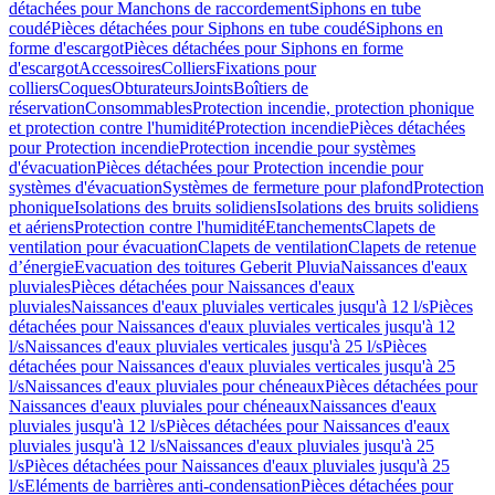
détachées pour Manchons de raccordement
Siphons en tube
coudé
Pièces détachées pour Siphons en tube coudé
Siphons en
forme d'escargot
Pièces détachées pour Siphons en forme
d'escargot
Accessoires
Colliers
Fixations pour
colliers
Coques
Obturateurs
Joints
Boîtiers de
réservation
Consommables
Protection incendie, protection phonique
et protection contre l'humidité
Protection incendie
Pièces détachées
pour Protection incendie
Protection incendie pour systèmes
d'évacuation
Pièces détachées pour Protection incendie pour
systèmes d'évacuation
Systèmes de fermeture pour plafond
Protection
phonique
Isolations des bruits solidiens
Isolations des bruits solidiens
et aériens
Protection contre l'humidité
Etanchements
Clapets de
ventilation pour évacuation
Clapets de ventilation
Clapets de retenue
d’énergie
Evacuation des toitures Geberit Pluvia
Naissances d'eaux
pluviales
Pièces détachées pour Naissances d'eaux
pluviales
Naissances d'eaux pluviales verticales jusqu'à 12 l/s
Pièces
détachées pour Naissances d'eaux pluviales verticales jusqu'à 12
l/s
Naissances d'eaux pluviales verticales jusqu'à 25 l/s
Pièces
détachées pour Naissances d'eaux pluviales verticales jusqu'à 25
l/s
Naissances d'eaux pluviales pour chéneaux
Pièces détachées pour
Naissances d'eaux pluviales pour chéneaux
Naissances d'eaux
pluviales jusqu'à 12 l/s
Pièces détachées pour Naissances d'eaux
pluviales jusqu'à 12 l/s
Naissances d'eaux pluviales jusqu'à 25
l/s
Pièces détachées pour Naissances d'eaux pluviales jusqu'à 25
l/s
Eléments de barrières anti-condensation
Pièces détachées pour