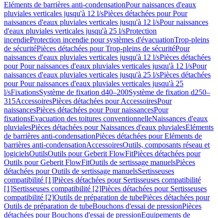
Eléments de barrières anti-condensation
Pour naissances d'eaux
pluviales verticales jusqu'à 12 l/s
Pièces détachées pour Pour
naissances d'eaux pluviales verticales jusqu'à 12 l/s
Pour naissances
d'eaux pluviales verticales jusqu'à 25 l/s
Protection
incendie
Protection incendie pour systèmes d'évacuation
Trop-pleins
de sécurité
Pièces détachées pour Trop-pleins de sécurité
Pour
naissances d'eaux pluviales verticales jusqu'à 12 l/s
Pièces détachées
pour Pour naissances d'eaux pluviales verticales jusqu'à 12 l/s
Pour
naissances d'eaux pluviales verticales jusqu'à 25 l/s
Pièces détachées
pour Pour naissances d'eaux pluviales verticales jusqu'à 25
l/s
Fixations
Système de fixation d40–200
Système de fixation d250–
315
Accessoires
Pièces détachées pour Accessoires
Pour
naissances
Pièces détachées pour Pour naissances
Pour
fixations
Evacuation des toitures conventionnelle
Naissances d'eaux
pluviales
Pièces détachées pour Naissances d'eaux pluviales
Eléments
de barrières anti-condensation
Pièces détachées pour Eléments de
barrières anti-condensation
Accessoires
Outils, composants réseau et
logiciels
Outils
Outils pour Geberit FlowFit
Pièces détachées pour
Outils pour Geberit FlowFit
Outils de sertissage manuels
Pièces
détachées pour Outils de sertissage manuels
Sertisseuses
compatibilité [1]
Pièces détachées pour Sertisseuses compatibilité
[1]
Sertisseuses compatibilité [2]
Pièces détachées pour Sertisseuses
compatibilité [2]
Outils de préparation de tube
Pièces détachées pour
Outils de préparation de tube
Bouchons d'essai de pression
Pièces
détachées pour Bouchons d'essai de pression
Equipements de