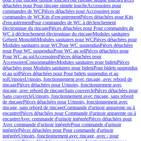
détachées pour Pour rinçage simple touche
Accessoires pour
commandes de WC
Pièces détachées pour Accessoires pour
commandes de WC
Kits d'encastrement
Pièces détachées pour Kits
d'encastrement
Pour commandes de WC à déclenchement
électronique du rinçage
Pièces détachées pour Pour commandes de
WC à déclenchement électronique du rinçage
Modules sanitaires
Geberit Monolith
Modules sanitaires pour WC
Pièces détachées pour
Modules sanitaires pour WC
Pour WC suspendus
Pièces détachées
pour Pour WC suspendus
Pour WC au sol
Pièces détachées pour
Pour WC au sol
Accessoires
Pièces détachées pour
Accessoires
Consommables
Modules sanitaires pour bidets
Pièces
détachées pour Modules sanitaires pour bidets
Pour bidets suspendus
et au sol
Pièces détachées pour Pour bidets suspendus et au
sol
Urinoirs
Urinoirs, fonctionnement avec rinçage, avec rebord de
rinçage
Pièces détachées pour Urinoirs, fonctionnement avec
rinçage, avec rebord de rinçage
Sans couvercle
Pièces détachées pour
Sans couvercle
Urinoirs, fonctionnement avec rinçage, sans rebord
de rinçage
Pièces détachées pour Urinoirs, fonctionnement avec
rinçage, sans rebord de rinçage
Commande d'urinoir apparente ou à
encastrer
Pièces détachées pour Commande d'urinoir apparente ou à
encastrer
Avec commande d'urinoir intégrée
Pièces détachées pour
Avec commande d'urinoir intégrée
Pour commande d'urinoir
intégrée
Pièces détachées pour Pour commande d'urinoir
intégrée
Urinoirs, fonctionnement avec rinçage, avec / pour