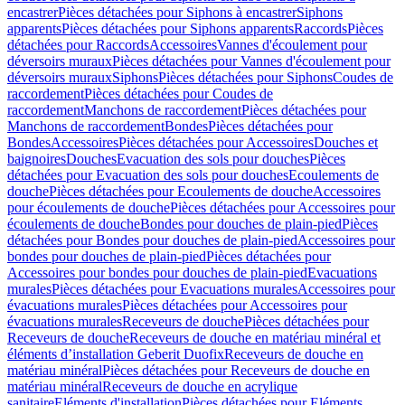
encastrer
Pièces détachées pour Siphons à encastrer
Siphons
apparents
Pièces détachées pour Siphons apparents
Raccords
Pièces
détachées pour Raccords
Accessoires
Vannes d'écoulement pour
déversoirs muraux
Pièces détachées pour Vannes d'écoulement pour
déversoirs muraux
Siphons
Pièces détachées pour Siphons
Coudes de
raccordement
Pièces détachées pour Coudes de
raccordement
Manchons de raccordement
Pièces détachées pour
Manchons de raccordement
Bondes
Pièces détachées pour
Bondes
Accessoires
Pièces détachées pour Accessoires
Douches et
baignoires
Douches
Evacuation des sols pour douches
Pièces
détachées pour Evacuation des sols pour douches
Ecoulements de
douche
Pièces détachées pour Ecoulements de douche
Accessoires
pour écoulements de douche
Pièces détachées pour Accessoires pour
écoulements de douche
Bondes pour douches de plain-pied
Pièces
détachées pour Bondes pour douches de plain-pied
Accessoires pour
bondes pour douches de plain-pied
Pièces détachées pour
Accessoires pour bondes pour douches de plain-pied
Evacuations
murales
Pièces détachées pour Evacuations murales
Accessoires pour
évacuations murales
Pièces détachées pour Accessoires pour
évacuations murales
Receveurs de douche
Pièces détachées pour
Receveurs de douche
Receveurs de douche en matériau minéral et
éléments d’installation Geberit Duofix
Receveurs de douche en
matériau minéral
Pièces détachées pour Receveurs de douche en
matériau minéral
Receveurs de douche en acrylique
sanitaire
Eléments d'installation
Pièces détachées pour Eléments