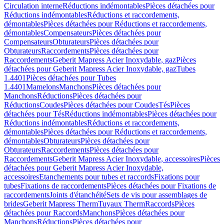
Circulation interne
Réductions indémontables
Pièces détachées pour
Réductions indémontables
Réductions et raccordements,
démontables
Pièces détachées pour Réductions et raccordements,
démontables
Compensateurs
Pièces détachées pour
Compensateurs
Obturateurs
Pièces détachées pour
Obturateurs
Raccordements
Pièces détachées pour
Raccordements
Geberit Mapress Acier Inoxydable, gaz
Pièces
détachées pour Geberit Mapress Acier Inoxydable, gaz
Tubes
1.4401
Pièces détachées pour Tubes
1.4401
Mamelons
Manchons
Pièces détachées pour
Manchons
Réductions
Pièces détachées pour
Réductions
Coudes
Pièces détachées pour Coudes
Tés
Pièces
détachées pour Tés
Réductions indémontables
Pièces détachées pour
Réductions indémontables
Réductions et raccordements,
démontables
Pièces détachées pour Réductions et raccordements,
démontables
Obturateurs
Pièces détachées pour
Obturateurs
Raccordements
Pièces détachées pour
Raccordements
Geberit Mapress Acier Inoxydable, accessoires
Pièces
détachées pour Geberit Mapress Acier Inoxydable,
accessoires
Etanchements pour tubes et raccords
Fixations pour
tubes
Fixations de raccordements
Pièces détachées pour Fixations de
raccordements
Joints d'étanchéité
Sets de vis pour assemblages de
brides
Geberit Mapress Therm
Tuyaux Therm
Raccords
Pièces
détachées pour Raccords
Manchons
Pièces détachées pour
Manchons
Réductions
Pièces détachées pour