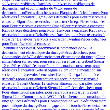
sol
Accessoires
Pièces détachées pour Accessoires
Plaques de
déclenchement et commandes de WC
Plaques de
déclenchement
Pièces détachées pour Plaques de déclenchement
Pour
réservoirs à encastrer Sigma
Pièces détachées pour Pour réservoirs à
encastrer Sigma
Pour réservoirs à encastrer Omega
Pièces détachées
pour Pour réservoirs à encastrer Omega
Pour réservoirs à encastrer
Kappa
Pièces détachées pour Pour réservoirs à encastrer Kappa
Pour
réservoirs à encastrer Delta
Pièces détachées pour Pour réservoirs à
encastrer Delta
Pour réservoirs à encastrer Twinline
Pièces détachées
pour Pour réservoirs à encastrer
Twinline
Accessoires
Consommables
Commandes de WC à
déclenchement électronique du rinçage
Pièces détachées pour
Commandes de WC à déclenchement électronique du rinçage
Pour
alimentation sur secteur, pour réservoirs à encastrer Geberit Sigma
12 cm
Pièces détachées pour Pour alimentation sur secteur, pour
réservoirs à encastrer Geberit Sigma 12 cm
Pour alimentation sur
secteur, pour réservoirs à encastrer Geberit Omega 12 cm
Pièces
détachées pour Pour alimentation sur secteur, pour réservoirs à
encastrer Geberit Omega 12 cm
Pour alimentation par piles, pour
réservoirs à encastrer Geberit Sigma 12 cm
Pièces détachées pour
Pour alimentation par piles, pour réservoirs à encastrer Geberit
Sigma 12 cm
Commandes de WC à déclenchement pneumatique du
rinçage
Pièces détachées pour Commandes de WC à déclenchement
pneumatique du rinçage
Pour rinçage double touche
Pièces détachées
pour Pour rinçage double touche
Pour rinçage simple touche
Pièces