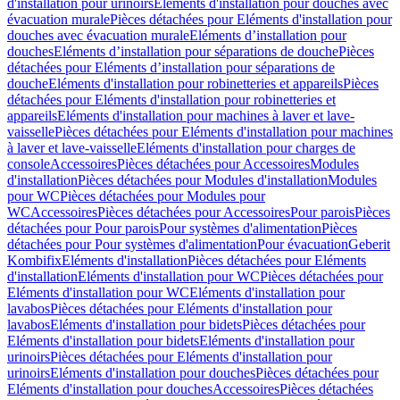
d'installation pour urinoirs
Eléments d'installation pour douches avec
évacuation murale
Pièces détachées pour Eléments d'installation pour
douches avec évacuation murale
Eléments d’installation pour
douches
Eléments d’installation pour séparations de douche
Pièces
détachées pour Eléments d’installation pour séparations de
douche
Eléments d'installation pour robinetteries et appareils
Pièces
détachées pour Eléments d'installation pour robinetteries et
appareils
Eléments d'installation pour machines à laver et lave-
vaisselle
Pièces détachées pour Eléments d'installation pour machines
à laver et lave-vaisselle
Eléments d'installation pour charges de
console
Accessoires
Pièces détachées pour Accessoires
Modules
d'installation
Pièces détachées pour Modules d'installation
Modules
pour WC
Pièces détachées pour Modules pour
WC
Accessoires
Pièces détachées pour Accessoires
Pour parois
Pièces
détachées pour Pour parois
Pour systèmes d'alimentation
Pièces
détachées pour Pour systèmes d'alimentation
Pour évacuation
Geberit
Kombifix
Eléments d'installation
Pièces détachées pour Eléments
d'installation
Eléments d'installation pour WC
Pièces détachées pour
Eléments d'installation pour WC
Eléments d'installation pour
lavabos
Pièces détachées pour Eléments d'installation pour
lavabos
Eléments d'installation pour bidets
Pièces détachées pour
Eléments d'installation pour bidets
Eléments d'installation pour
urinoirs
Pièces détachées pour Eléments d'installation pour
urinoirs
Eléments d'installation pour douches
Pièces détachées pour
Eléments d'installation pour douches
Accessoires
Pièces détachées