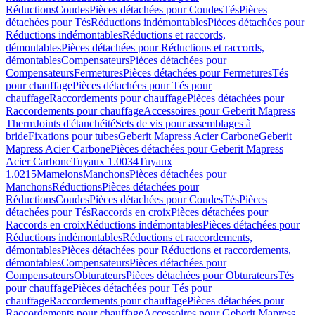
Réductions
Coudes
Pièces détachées pour Coudes
Tés
Pièces
détachées pour Tés
Réductions indémontables
Pièces détachées pour
Réductions indémontables
Réductions et raccords,
démontables
Pièces détachées pour Réductions et raccords,
démontables
Compensateurs
Pièces détachées pour
Compensateurs
Fermetures
Pièces détachées pour Fermetures
Tés
pour chauffage
Pièces détachées pour Tés pour
chauffage
Raccordements pour chauffage
Pièces détachées pour
Raccordements pour chauffage
Accessoires pour Geberit Mapress
Therm
Joints d'étanchéité
Sets de vis pour assemblages à
bride
Fixations pour tubes
Geberit Mapress Acier Carbone
Geberit
Mapress Acier Carbone
Pièces détachées pour Geberit Mapress
Acier Carbone
Tuyaux 1.0034
Tuyaux
1.0215
Mamelons
Manchons
Pièces détachées pour
Manchons
Réductions
Pièces détachées pour
Réductions
Coudes
Pièces détachées pour Coudes
Tés
Pièces
détachées pour Tés
Raccords en croix
Pièces détachées pour
Raccords en croix
Réductions indémontables
Pièces détachées pour
Réductions indémontables
Réductions et raccordements,
démontables
Pièces détachées pour Réductions et raccordements,
démontables
Compensateurs
Pièces détachées pour
Compensateurs
Obturateurs
Pièces détachées pour Obturateurs
Tés
pour chauffage
Pièces détachées pour Tés pour
chauffage
Raccordements pour chauffage
Pièces détachées pour
Raccordements pour chauffage
Accessoires pour Geberit Mapress