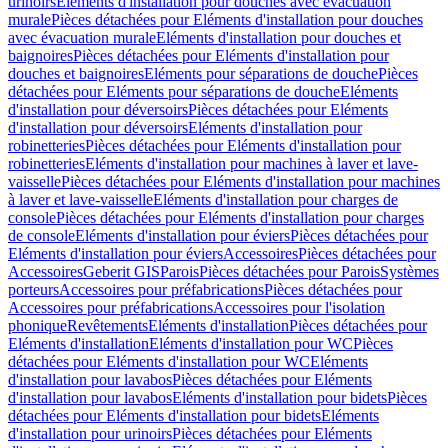
urinoirs
Eléments d'installation pour douches avec évacuation
murale
Pièces détachées pour Eléments d'installation pour douches
avec évacuation murale
Eléments d'installation pour douches et
baignoires
Pièces détachées pour Eléments d'installation pour
douches et baignoires
Eléments pour séparations de douche
Pièces
détachées pour Eléments pour séparations de douche
Eléments
d'installation pour déversoirs
Pièces détachées pour Eléments
d'installation pour déversoirs
Eléments d'installation pour
robinetteries
Pièces détachées pour Eléments d'installation pour
robinetteries
Eléments d'installation pour machines à laver et lave-
vaisselle
Pièces détachées pour Eléments d'installation pour machines
à laver et lave-vaisselle
Eléments d'installation pour charges de
console
Pièces détachées pour Eléments d'installation pour charges
de console
Eléments d'installation pour éviers
Pièces détachées pour
Eléments d'installation pour éviers
Accessoires
Pièces détachées pour
Accessoires
Geberit GIS
Parois
Pièces détachées pour Parois
Systèmes
porteurs
Accessoires pour préfabrications
Pièces détachées pour
Accessoires pour préfabrications
Accessoires pour l'isolation
phonique
Revêtements
Eléments d'installation
Pièces détachées pour
Eléments d'installation
Eléments d'installation pour WC
Pièces
détachées pour Eléments d'installation pour WC
Eléments
d'installation pour lavabos
Pièces détachées pour Eléments
d'installation pour lavabos
Eléments d'installation pour bidets
Pièces
détachées pour Eléments d'installation pour bidets
Eléments
d'installation pour urinoirs
Pièces détachées pour Eléments