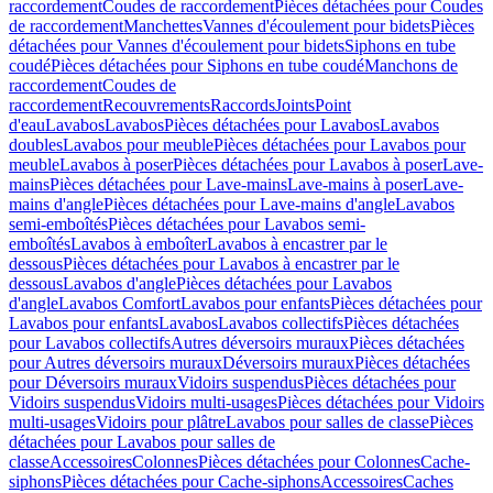
raccordement
Coudes de raccordement
Pièces détachées pour Coudes
de raccordement
Manchettes
Vannes d'écoulement pour bidets
Pièces
détachées pour Vannes d'écoulement pour bidets
Siphons en tube
coudé
Pièces détachées pour Siphons en tube coudé
Manchons de
raccordement
Coudes de
raccordement
Recouvrements
Raccords
Joints
Point
d'eau
Lavabos
Lavabos
Pièces détachées pour Lavabos
Lavabos
doubles
Lavabos pour meuble
Pièces détachées pour Lavabos pour
meuble
Lavabos à poser
Pièces détachées pour Lavabos à poser
Lave-
mains
Pièces détachées pour Lave-mains
Lave-mains à poser
Lave-
mains d'angle
Pièces détachées pour Lave-mains d'angle
Lavabos
semi-emboîtés
Pièces détachées pour Lavabos semi-
emboîtés
Lavabos à emboîter
Lavabos à encastrer par le
dessous
Pièces détachées pour Lavabos à encastrer par le
dessous
Lavabos d'angle
Pièces détachées pour Lavabos
d'angle
Lavabos Comfort
Lavabos pour enfants
Pièces détachées pour
Lavabos pour enfants
Lavabos
Lavabos collectifs
Pièces détachées
pour Lavabos collectifs
Autres déversoirs muraux
Pièces détachées
pour Autres déversoirs muraux
Déversoirs muraux
Pièces détachées
pour Déversoirs muraux
Vidoirs suspendus
Pièces détachées pour
Vidoirs suspendus
Vidoirs multi-usages
Pièces détachées pour Vidoirs
multi-usages
Vidoirs pour plâtre
Lavabos pour salles de classe
Pièces
détachées pour Lavabos pour salles de
classe
Accessoires
Colonnes
Pièces détachées pour Colonnes
Cache-
siphons
Pièces détachées pour Cache-siphons
Accessoires
Caches