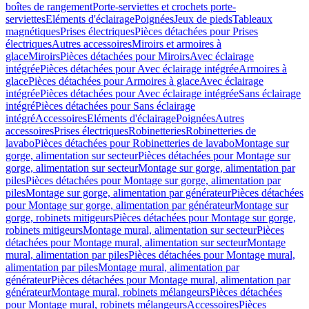
boîtes de rangement
Porte-serviettes et crochets porte-
serviettes
Eléments d'éclairage
Poignées
Jeux de pieds
Tableaux
magnétiques
Prises électriques
Pièces détachées pour Prises
électriques
Autres accessoires
Miroirs et armoires à
glace
Miroirs
Pièces détachées pour Miroirs
Avec éclairage
intégrée
Pièces détachées pour Avec éclairage intégrée
Armoires à
glace
Pièces détachées pour Armoires à glace
Avec éclairage
intégrée
Pièces détachées pour Avec éclairage intégrée
Sans éclairage
intégré
Pièces détachées pour Sans éclairage
intégré
Accessoires
Eléments d'éclairage
Poignées
Autres
accessoires
Prises électriques
Robinetteries
Robinetteries de
lavabo
Pièces détachées pour Robinetteries de lavabo
Montage sur
gorge, alimentation sur secteur
Pièces détachées pour Montage sur
gorge, alimentation sur secteur
Montage sur gorge, alimentation par
piles
Pièces détachées pour Montage sur gorge, alimentation par
piles
Montage sur gorge, alimentation par générateur
Pièces détachées
pour Montage sur gorge, alimentation par générateur
Montage sur
gorge, robinets mitigeurs
Pièces détachées pour Montage sur gorge,
robinets mitigeurs
Montage mural, alimentation sur secteur
Pièces
détachées pour Montage mural, alimentation sur secteur
Montage
mural, alimentation par piles
Pièces détachées pour Montage mural,
alimentation par piles
Montage mural, alimentation par
générateur
Pièces détachées pour Montage mural, alimentation par
générateur
Montage mural, robinets mélangeurs
Pièces détachées
pour Montage mural, robinets mélangeurs
Accessoires
Pièces