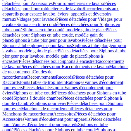
détachées pour Accessoires
Pour robinetteries de lavabo
Pièces
détachées pour Pour robinetteries de lavabo
Raccordements aux
appareils pour espace lavabo, éviers, appareils et déversoirs
muraux
Vidages pour lavabos
Pièces détachées pour Vidages pour
lavabos
Siphons en tube coudé
Pièces détachées pour Siphons en
tube coudé
Siphons en tube coudé, modèle gain de place
Pièces
détachées pour Siphons en tube coudé, modèle gain de
place
Siphons à tube plongeur pour lavabos
Pièces détachées pour
Siphons à tube plongeur pour lavabos
Siphons à tube plongeur pour
lavabos, modèle gain de place
Pièces détachées pour Siphons à tube
plongeur pour lavabos, modèle gain de place
Siphons à
encastrer
Pièces détachées pour Siphons à encastrer
Raccordements
de lavabo
Pièces détachées pour Raccordements de lavabo
Manchons
de raccordement
Coudes de
raccordement
Recouvrements
Raccords
Pièces détachées pour
Raccords
Joints
Tubes de trop-plein
Rallonges
Vannes d'écoulement
pour éviers
Pièces détachées pour Vannes d'écoulement pour
éviers
Siphons en tube coudé
Pièces détachées pour Siphons en tube
coudé
Siphons à double chambre
Pièces détachées pour Siphons à
double chambre
Siphons pour évier
Pièces détachées pour Siphons
pour évier
Manchons de raccordement
Pièces détachées pour
Manchons de raccordement
Accessoires
Pièces détachées pour
Accessoires
Vannes d'écoulement pour appareils
Pièces détachées
pour Vannes d'écoulement pour appareils
Siphons en tube
coudé
Pièces détachées pour Siphons en tube coudé
Siphons à