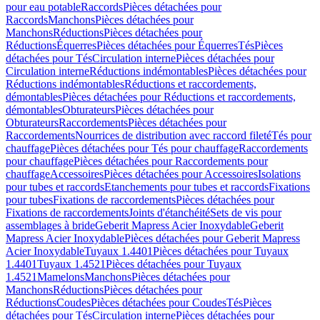
pour eau potable
Raccords
Pièces détachées pour
Raccords
Manchons
Pièces détachées pour
Manchons
Réductions
Pièces détachées pour
Réductions
Équerres
Pièces détachées pour Équerres
Tés
Pièces
détachées pour Tés
Circulation interne
Pièces détachées pour
Circulation interne
Réductions indémontables
Pièces détachées pour
Réductions indémontables
Réductions et raccordements,
démontables
Pièces détachées pour Réductions et raccordements,
démontables
Obturateurs
Pièces détachées pour
Obturateurs
Raccordements
Pièces détachées pour
Raccordements
Nourrices de distribution avec raccord fileté
Tés pour
chauffage
Pièces détachées pour Tés pour chauffage
Raccordements
pour chauffage
Pièces détachées pour Raccordements pour
chauffage
Accessoires
Pièces détachées pour Accessoires
Isolations
pour tubes et raccords
Etanchements pour tubes et raccords
Fixations
pour tubes
Fixations de raccordements
Pièces détachées pour
Fixations de raccordements
Joints d'étanchéité
Sets de vis pour
assemblages à bride
Geberit Mapress Acier Inoxydable
Geberit
Mapress Acier Inoxydable
Pièces détachées pour Geberit Mapress
Acier Inoxydable
Tuyaux 1.4401
Pièces détachées pour Tuyaux
1.4401
Tuyaux 1.4521
Pièces détachées pour Tuyaux
1.4521
Mamelons
Manchons
Pièces détachées pour
Manchons
Réductions
Pièces détachées pour
Réductions
Coudes
Pièces détachées pour Coudes
Tés
Pièces
détachées pour Tés
Circulation interne
Pièces détachées pour