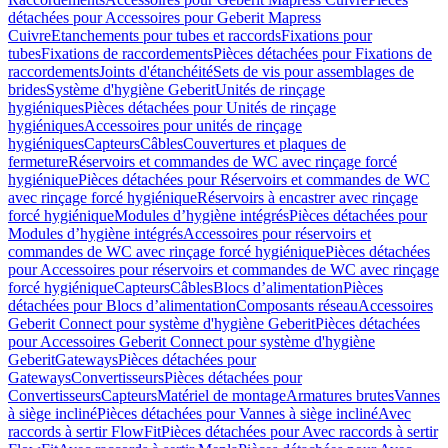
détachées pour Accessoires pour Geberit Mapress
Cuivre
Etanchements pour tubes et raccords
Fixations pour
tubes
Fixations de raccordements
Pièces détachées pour Fixations de
raccordements
Joints d'étanchéité
Sets de vis pour assemblages de
brides
Système d'hygiène Geberit
Unités de rinçage
hygiéniques
Pièces détachées pour Unités de rinçage
hygiéniques
Accessoires pour unités de rinçage
hygiéniques
Capteurs
Câbles
Couvertures et plaques de
fermeture
Réservoirs et commandes de WC avec rinçage forcé
hygiénique
Pièces détachées pour Réservoirs et commandes de WC
avec rinçage forcé hygiénique
Réservoirs à encastrer avec rinçage
forcé hygiénique
Modules d’hygiène intégrés
Pièces détachées pour
Modules d’hygiène intégrés
Accessoires pour réservoirs et
commandes de WC avec rinçage forcé hygiénique
Pièces détachées
pour Accessoires pour réservoirs et commandes de WC avec rinçage
forcé hygiénique
Capteurs
Câbles
Blocs d’alimentation
Pièces
détachées pour Blocs d’alimentation
Composants réseau
Accessoires
Geberit Connect pour système d'hygiène Geberit
Pièces détachées
pour Accessoires Geberit Connect pour système d'hygiène
Geberit
Gateways
Pièces détachées pour
Gateways
Convertisseurs
Pièces détachées pour
Convertisseurs
Capteurs
Matériel de montage
Armatures brutes
Vannes
à siège incliné
Pièces détachées pour Vannes à siège incliné
Avec
raccords à sertir FlowFit
Pièces détachées pour Avec raccords à sertir