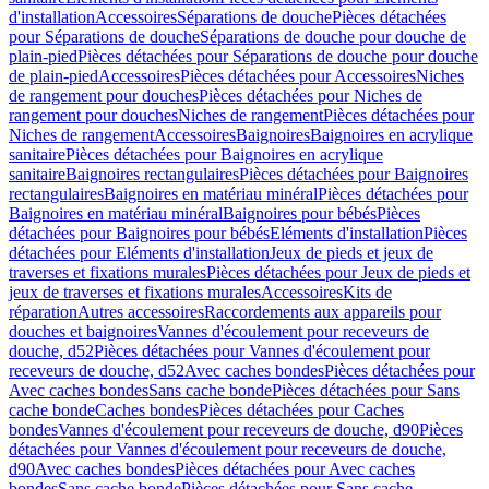
d'installation
Accessoires
Séparations de douche
Pièces détachées
pour Séparations de douche
Séparations de douche pour douche de
plain-pied
Pièces détachées pour Séparations de douche pour douche
de plain-pied
Accessoires
Pièces détachées pour Accessoires
Niches
de rangement pour douches
Pièces détachées pour Niches de
rangement pour douches
Niches de rangement
Pièces détachées pour
Niches de rangement
Accessoires
Baignoires
Baignoires en acrylique
sanitaire
Pièces détachées pour Baignoires en acrylique
sanitaire
Baignoires rectangulaires
Pièces détachées pour Baignoires
rectangulaires
Baignoires en matériau minéral
Pièces détachées pour
Baignoires en matériau minéral
Baignoires pour bébés
Pièces
détachées pour Baignoires pour bébés
Eléments d'installation
Pièces
détachées pour Eléments d'installation
Jeux de pieds et jeux de
traverses et fixations murales
Pièces détachées pour Jeux de pieds et
jeux de traverses et fixations murales
Accessoires
Kits de
réparation
Autres accessoires
Raccordements aux appareils pour
douches et baignoires
Vannes d'écoulement pour receveurs de
douche, d52
Pièces détachées pour Vannes d'écoulement pour
receveurs de douche, d52
Avec caches bondes
Pièces détachées pour
Avec caches bondes
Sans cache bonde
Pièces détachées pour Sans
cache bonde
Caches bondes
Pièces détachées pour Caches
bondes
Vannes d'écoulement pour receveurs de douche, d90
Pièces
détachées pour Vannes d'écoulement pour receveurs de douche,
d90
Avec caches bondes
Pièces détachées pour Avec caches
bondes
Sans cache bonde
Pièces détachées pour Sans cache