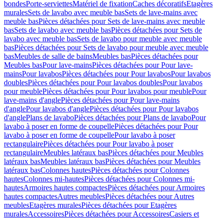
bondes
Porte-serviettes
Matériel de fixation
Caches décoratifs
Etagères
murales
Sets de lavabo avec meuble bas
Sets de lave-mains avec
meuble bas
Pièces détachées pour Sets de lave-mains avec meuble
bas
Sets de lavabo avec meuble bas
Pièces détachées pour Sets de
lavabo avec meuble bas
Sets de lavabo pour meuble avec meuble
bas
Pièces détachées pour Sets de lavabo pour meuble avec meuble
bas
Meubles de salle de bains
Meubles bas
Pièces détachées pour
Meubles bas
Pour lave-mains
Pièces détachées pour Pour lave-
mains
Pour lavabos
Pièces détachées pour Pour lavabos
Pour lavabos
doubles
Pièces détachées pour Pour lavabos doubles
Pour lavabos
pour meuble
Pièces détachées pour Pour lavabos pour meuble
Pour
lave-mains d'angle
Pièces détachées pour Pour lave-mains
d'angle
Pour lavabos d'angle
Pièces détachées pour Pour lavabos
d'angle
Plans de lavabo
Pièces détachées pour Plans de lavabo
Pour
lavabo à poser en forme de coupelle
Pièces détachées pour Pour
lavabo à poser en forme de coupelle
Pour lavabo à poser
rectangulaire
Pièces détachées pour Pour lavabo à poser
rectangulaire
Meubles latéraux bas
Pièces détachées pour Meubles
latéraux bas
Meubles latéraux bas
Pièces détachées pour Meubles
latéraux bas
Colonnes hautes
Pièces détachées pour Colonnes
hautes
Colonnes mi-hautes
Pièces détachées pour Colonnes mi-
hautes
Armoires hautes compactes
Pièces détachées pour Armoires
hautes compactes
Autres meubles
Pièces détachées pour Autres
meubles
Etagères murales
Pièces détachées pour Etagères
murales
Accessoires
Pièces détachées pour Accessoires
Casiers et