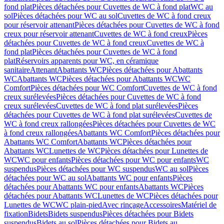
fond plat
Pièces détachées pour Cuvettes de WC à fond plat
WC au
sol
Pièces détachées pour WC au sol
Cuvettes de WC à fond creux
pour réservoir attenant
Pièces détachées pour Cuvettes de WC à fond
creux pour réservoir attenant
Cuvettes de WC à fond creux
Pièces
détachées pour Cuvettes de WC à fond creux
Cuvettes de WC à
fond plat
Pièces détachées pour Cuvettes de WC à fond
plat
Réservoirs apparents pour WC, en céramique
sanitaire
Attenant
Abattants WC
Pièces détachées pour Abattants
WC
Abattants WC
Pièces détachées pour Abattants WC
WC
Comfort
Pièces détachées pour WC Comfort
Cuvettes de WC à fond
creux surélevées
Pièces détachées pour Cuvettes de WC à fond
creux surélevées
Cuvettes de WC à fond plat surélevées
Pièces
détachées pour Cuvettes de WC à fond plat surélevées
Cuvettes de
WC à fond creux rallongées
Pièces détachées pour Cuvettes de WC
à fond creux rallongées
Abattants WC Comfort
Pièces détachées pour
Abattants WC Comfort
Abattants WC
Pièces détachées pour
Abattants WC
Lunettes de WC
Pièces détachées pour Lunettes de
WC
WC pour enfants
Pièces détachées pour WC pour enfants
WC
suspendus
Pièces détachées pour WC suspendus
WC au sol
Pièces
détachées pour WC au sol
Abattants WC pour enfants
Pièces
détachées pour Abattants WC pour enfants
Abattants WC
Pièces
détachées pour Abattants WC
Lunettes de WC
Pièces détachées pour
Lunettes de WC
WC plain-pied
Avec rinçage
Accessoires
Matériel de
fixation
Bidets
Bidets suspendus
Pièces détachées pour Bidets
suspendus
Bidets au sol
Pièces détachées pour Bidets au