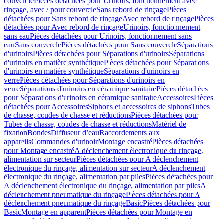
couvercle
Pièces détachées pour Urinoirs, fonctionnement avec
rinçage, avec / pour couvercle
Sans rebord de rinçage
Pièces
détachées pour Sans rebord de rinçage
Avec rebord de rinçage
Pièces
détachées pour Avec rebord de rinçage
Urinoirs, fonctionnement
sans eau
Pièces détachées pour Urinoirs, fonctionnement sans
eau
Sans couvercle
Pièces détachées pour Sans couvercle
Séparations
d'urinoirs
Pièces détachées pour Séparations d'urinoirs
Séparations
d'urinoirs en matière synthétique
Pièces détachées pour Séparations
d'urinoirs en matière synthétique
Séparations d'urinoirs en
verre
Pièces détachées pour Séparations d'urinoirs en
verre
Séparations d'urinoirs en céramique sanitaire
Pièces détachées
pour Séparations d'urinoirs en céramique sanitaire
Accessoires
Pièces
détachées pour Accessoires
Siphons et accessoires de siphons
Tubes
de chasse, coudes de chasse et réductions
Pièces détachées pour
Tubes de chasse, coudes de chasse et réductions
Matériel de
fixation
Bondes
Diffuseur d’eau
Raccordements aux
appareils
Commandes d'urinoir
Montage encastré
Pièces détachées
pour Montage encastré
A déclenchement électronique du rinçage,
alimentation sur secteur
Pièces détachées pour A déclenchement
électronique du rinçage, alimentation sur secteur
A déclenchement
électronique du rinçage, alimentation par piles
Pièces détachées pour
A déclenchement électronique du rinçage, alimentation par piles
A
déclenchement pneumatique du rinçage
Pièces détachées pour A
déclenchement pneumatique du rinçage
Basic
Pièces détachées pour
Basic
Montage en apparent
Pièces détachées pour Montage en