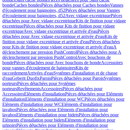
bonde
Caches bondes
Pièces détachées pour Caches bondes
Vannes
d'écoulement pour baignoires, d52
Pièces détachées pour Vannes
d'écoulement pour baignoires, d52
Avec vidage excentrique
Pièces
détachées pour Avec vidage excentrique
Kits de finition pour vidage
excentrique
Pièces détachées pour Kits de finition pour vidage
excentrique
Avec vidage excentrique et arrivée d'eau
Pièces
détachées pour Avec vidage excentrique et arrivée d'eau
Kits de
finition pour vidage excentrique et arrivée d'eau
Pièces détachées
pour Kits de finition pour vidage excentrique et arrivée d'eau
A
déclenchement par pression PushControl
Pièces détachées pour A
déclenchement par pression PushControl
Avec bouchons de
bonde
Pièces détachées pour Avec bouchons de bonde
Accessoires
pour vannes d'écoulement de baignoires
Kits de
raccordement
Arrivées d'eau
Systèmes d'installation et de chasse
d'eau
Geberit Duofix
Parois
Pièces détachées pour Parois
Systèmes
porteurs
Pièces détachées pour Systèmes
porteurs
Revêtements
Accessoires
Pièces détachées pour
Accessoires
Eléments d'installation
Pièces détachées pour Eléments
d'installation
Eléments d'installation pour WC
Pièces détachées pour
Eléments d'installation pour WC
Eléments d'installation pour
lavabos
Pièces détachées pour Eléments d'installation pour
lavabos
Eléments d'installation pour bidets
Pièces détachées pour
Eléments d'installation pour bidets
Eléments d'installation pour
urinoirs
Pièces détachées pour Eléments d'installation pour