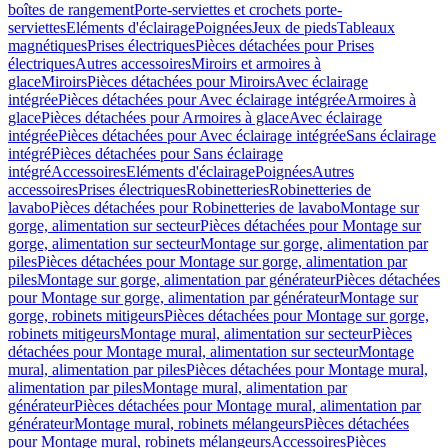
boîtes de rangement
Porte-serviettes et crochets porte-
serviettes
Eléments d'éclairage
Poignées
Jeux de pieds
Tableaux
magnétiques
Prises électriques
Pièces détachées pour Prises
électriques
Autres accessoires
Miroirs et armoires à
glace
Miroirs
Pièces détachées pour Miroirs
Avec éclairage
intégrée
Pièces détachées pour Avec éclairage intégrée
Armoires à
glace
Pièces détachées pour Armoires à glace
Avec éclairage
intégrée
Pièces détachées pour Avec éclairage intégrée
Sans éclairage
intégré
Pièces détachées pour Sans éclairage
intégré
Accessoires
Eléments d'éclairage
Poignées
Autres
accessoires
Prises électriques
Robinetteries
Robinetteries de
lavabo
Pièces détachées pour Robinetteries de lavabo
Montage sur
gorge, alimentation sur secteur
Pièces détachées pour Montage sur
gorge, alimentation sur secteur
Montage sur gorge, alimentation par
piles
Pièces détachées pour Montage sur gorge, alimentation par
piles
Montage sur gorge, alimentation par générateur
Pièces détachées
pour Montage sur gorge, alimentation par générateur
Montage sur
gorge, robinets mitigeurs
Pièces détachées pour Montage sur gorge,
robinets mitigeurs
Montage mural, alimentation sur secteur
Pièces
détachées pour Montage mural, alimentation sur secteur
Montage
mural, alimentation par piles
Pièces détachées pour Montage mural,
alimentation par piles
Montage mural, alimentation par
générateur
Pièces détachées pour Montage mural, alimentation par
générateur
Montage mural, robinets mélangeurs
Pièces détachées
pour Montage mural, robinets mélangeurs
Accessoires
Pièces