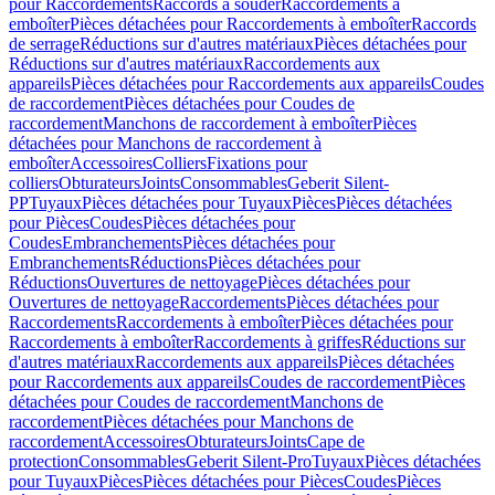
pour Raccordements
Raccords à souder
Raccordements à
emboîter
Pièces détachées pour Raccordements à emboîter
Raccords
de serrage
Réductions sur d'autres matériaux
Pièces détachées pour
Réductions sur d'autres matériaux
Raccordements aux
appareils
Pièces détachées pour Raccordements aux appareils
Coudes
de raccordement
Pièces détachées pour Coudes de
raccordement
Manchons de raccordement à emboîter
Pièces
détachées pour Manchons de raccordement à
emboîter
Accessoires
Colliers
Fixations pour
colliers
Obturateurs
Joints
Consommables
Geberit Silent-
PP
Tuyaux
Pièces détachées pour Tuyaux
Pièces
Pièces détachées
pour Pièces
Coudes
Pièces détachées pour
Coudes
Embranchements
Pièces détachées pour
Embranchements
Réductions
Pièces détachées pour
Réductions
Ouvertures de nettoyage
Pièces détachées pour
Ouvertures de nettoyage
Raccordements
Pièces détachées pour
Raccordements
Raccordements à emboîter
Pièces détachées pour
Raccordements à emboîter
Raccordements à griffes
Réductions sur
d'autres matériaux
Raccordements aux appareils
Pièces détachées
pour Raccordements aux appareils
Coudes de raccordement
Pièces
détachées pour Coudes de raccordement
Manchons de
raccordement
Pièces détachées pour Manchons de
raccordement
Accessoires
Obturateurs
Joints
Cape de
protection
Consommables
Geberit Silent-Pro
Tuyaux
Pièces détachées
pour Tuyaux
Pièces
Pièces détachées pour Pièces
Coudes
Pièces