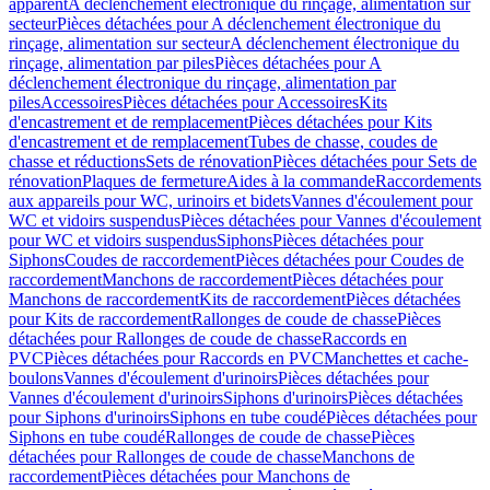
apparent
A déclenchement électronique du rinçage, alimentation sur
secteur
Pièces détachées pour A déclenchement électronique du
rinçage, alimentation sur secteur
A déclenchement électronique du
rinçage, alimentation par piles
Pièces détachées pour A
déclenchement électronique du rinçage, alimentation par
piles
Accessoires
Pièces détachées pour Accessoires
Kits
d'encastrement et de remplacement
Pièces détachées pour Kits
d'encastrement et de remplacement
Tubes de chasse, coudes de
chasse et réductions
Sets de rénovation
Pièces détachées pour Sets de
rénovation
Plaques de fermeture
Aides à la commande
Raccordements
aux appareils pour WC, urinoirs et bidets
Vannes d'écoulement pour
WC et vidoirs suspendus
Pièces détachées pour Vannes d'écoulement
pour WC et vidoirs suspendus
Siphons
Pièces détachées pour
Siphons
Coudes de raccordement
Pièces détachées pour Coudes de
raccordement
Manchons de raccordement
Pièces détachées pour
Manchons de raccordement
Kits de raccordement
Pièces détachées
pour Kits de raccordement
Rallonges de coude de chasse
Pièces
détachées pour Rallonges de coude de chasse
Raccords en
PVC
Pièces détachées pour Raccords en PVC
Manchettes et cache-
boulons
Vannes d'écoulement d'urinoirs
Pièces détachées pour
Vannes d'écoulement d'urinoirs
Siphons d'urinoirs
Pièces détachées
pour Siphons d'urinoirs
Siphons en tube coudé
Pièces détachées pour
Siphons en tube coudé
Rallonges de coude de chasse
Pièces
détachées pour Rallonges de coude de chasse
Manchons de
raccordement
Pièces détachées pour Manchons de