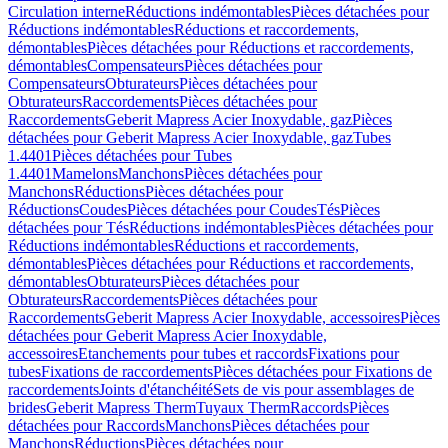
Circulation interne
Réductions indémontables
Pièces détachées pour
Réductions indémontables
Réductions et raccordements,
démontables
Pièces détachées pour Réductions et raccordements,
démontables
Compensateurs
Pièces détachées pour
Compensateurs
Obturateurs
Pièces détachées pour
Obturateurs
Raccordements
Pièces détachées pour
Raccordements
Geberit Mapress Acier Inoxydable, gaz
Pièces
détachées pour Geberit Mapress Acier Inoxydable, gaz
Tubes
1.4401
Pièces détachées pour Tubes
1.4401
Mamelons
Manchons
Pièces détachées pour
Manchons
Réductions
Pièces détachées pour
Réductions
Coudes
Pièces détachées pour Coudes
Tés
Pièces
détachées pour Tés
Réductions indémontables
Pièces détachées pour
Réductions indémontables
Réductions et raccordements,
démontables
Pièces détachées pour Réductions et raccordements,
démontables
Obturateurs
Pièces détachées pour
Obturateurs
Raccordements
Pièces détachées pour
Raccordements
Geberit Mapress Acier Inoxydable, accessoires
Pièces
détachées pour Geberit Mapress Acier Inoxydable,
accessoires
Etanchements pour tubes et raccords
Fixations pour
tubes
Fixations de raccordements
Pièces détachées pour Fixations de
raccordements
Joints d'étanchéité
Sets de vis pour assemblages de
brides
Geberit Mapress Therm
Tuyaux Therm
Raccords
Pièces
détachées pour Raccords
Manchons
Pièces détachées pour
Manchons
Réductions
Pièces détachées pour