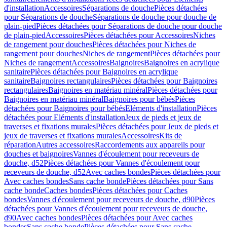
d'installation
Accessoires
Séparations de douche
Pièces détachées
pour Séparations de douche
Séparations de douche pour douche de
plain-pied
Pièces détachées pour Séparations de douche pour douche
de plain-pied
Accessoires
Pièces détachées pour Accessoires
Niches
de rangement pour douches
Pièces détachées pour Niches de
rangement pour douches
Niches de rangement
Pièces détachées pour
Niches de rangement
Accessoires
Baignoires
Baignoires en acrylique
sanitaire
Pièces détachées pour Baignoires en acrylique
sanitaire
Baignoires rectangulaires
Pièces détachées pour Baignoires
rectangulaires
Baignoires en matériau minéral
Pièces détachées pour
Baignoires en matériau minéral
Baignoires pour bébés
Pièces
détachées pour Baignoires pour bébés
Eléments d'installation
Pièces
détachées pour Eléments d'installation
Jeux de pieds et jeux de
traverses et fixations murales
Pièces détachées pour Jeux de pieds et
jeux de traverses et fixations murales
Accessoires
Kits de
réparation
Autres accessoires
Raccordements aux appareils pour
douches et baignoires
Vannes d'écoulement pour receveurs de
douche, d52
Pièces détachées pour Vannes d'écoulement pour
receveurs de douche, d52
Avec caches bondes
Pièces détachées pour
Avec caches bondes
Sans cache bonde
Pièces détachées pour Sans
cache bonde
Caches bondes
Pièces détachées pour Caches
bondes
Vannes d'écoulement pour receveurs de douche, d90
Pièces
détachées pour Vannes d'écoulement pour receveurs de douche,
d90
Avec caches bondes
Pièces détachées pour Avec caches
bondes
Sans cache bonde
Pièces détachées pour Sans cache