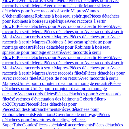
FlowFit
Avec raccords à sertir Mepla
Pièces détachées pour Avec
raccords à sertir Mepla
Avec raccords à sertir Mapress
Pièces
détachées pour Avec raccords à sertir Mapress
Vannes
d’échantillonnage
Robinets à boisseau sphérique
Pièces détachées
pour Robinets à boisseau sphérique
Avec raccords à sertir
FlowFit
Pièces détachées pour Avec raccords à sertir FlowFit
Avec
raccords à sertir Mepla
Pièces détachées pour Avec raccords à sertir
Mepla
Avec raccords à sertir Mapress
Pièces détachées pour Avec
raccords à sertir Mapress
Robinets à boisseau sphérique pour
montage encastré
Pièces détachées pour Robinets à boisseau
sphérique pour montage encastré
Avec raccords à sertir
FlowFit
Pièces détachées pour Avec raccords à sertir FlowFit
Avec
raccords à sertir Mepla
Pièces détachées pour Avec raccords à sertir
Mepla
Avec raccords à sertir Mapress
Pièces détachées pour Avec
raccords à sertir Mapress
Avec raccords filetés
Pièces détachées pour
Avec raccords filetés
Clapets de non retour
Avec raccords à sertir
Mapress
Unités pour compteur d'eau pour montage encastré
Pièces
détachées pour Unités pour compteur d'eau pour montage
encastré
Avec raccords filetés
Pièces détachées pour Avec raccords
filetés
Systèmes d'évacuation des bâtiments
Geberit Silent-
db20
Tuyaux
Pièces
Pièces détachées pour
Pièces
Coudes
Embranchements
Pièces détachées pour
Embranchements
Réductions
Ouvertures de nettoyage
Pièces
détachées pour Ouvertures de nettoyage
Pièces
SuperTube
Coudes
Pièces spéciales
Raccordements
Pièces détachées