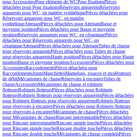
pour Accessoires
Pour eléments de WC
Pour fixations
Pièces
détachées pour Pour fixations
Réservoirs apparents
Réservoirs
apparents pour WC, en matière synthétique
Pièces détachées pour
Réservoirs apparents pour WC, en matière
synthétique
Attenant
Pièces détachées pour Attenant
Basse et
moyenne position
Pièces détachées pour Basse et moyenne
position
Réservoirs apparents pour WC, en céramique
Pièces
détachées pour Réservoirs apparents pour WC, en
céramique
Attenant
Pièces détachées pour Attenant
Tubes de chasse
pour réservoirs apparents
Pièces détachées pour Tubes de chasse
pour réservoirs apparents
Haute position
Pièces détachées pour Haute
position
Basse et moyenne position
Accessoires
Pièces détachées pour
Accessoires
Raccordements
Pièces détachées pour
Raccordements
Joints
Manchettes
Mamelons, rosaces et modérateurs
de débit
Mécanismes de chasse
Réservoirs à encastrer
Tubes de
chasse
Accessoires
Mécanismes de chasse et robinets
flotteurs
Robinets flotteurs
Pièces détachées pour Robinets
flotteurs
Robinets flotteurs pour réservoirs apparents
Pièces détachées
pour Robinets flotteurs pour réservoirs apparents
Robinets flotteurs
pour réservoirs à encastrer
Pièces détachées pour Robinets flotteurs
pour réservoirs à encastrer
Mécanismes de chasse
Pièces détachées
pour Mécanismes de chasse
Rinçage interrompable
Pièces détachées
pour Rinçage interrompable
Rinçage simple touche
Pièces détachées
pour Rinçage simple touche
Rinçage double touche
Pièces détachées
pour Rinçage double touche
Mécanismes de chasse complets
Pièces