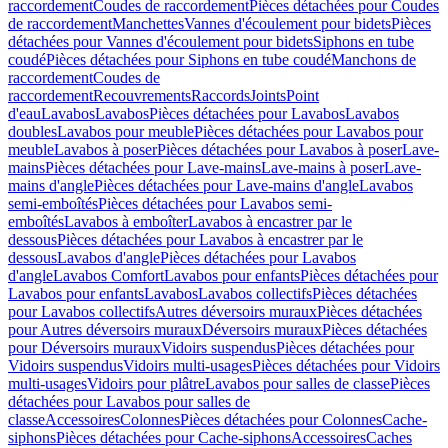
raccordement
Coudes de raccordement
Pièces détachées pour Coudes
de raccordement
Manchettes
Vannes d'écoulement pour bidets
Pièces
détachées pour Vannes d'écoulement pour bidets
Siphons en tube
coudé
Pièces détachées pour Siphons en tube coudé
Manchons de
raccordement
Coudes de
raccordement
Recouvrements
Raccords
Joints
Point
d'eau
Lavabos
Lavabos
Pièces détachées pour Lavabos
Lavabos
doubles
Lavabos pour meuble
Pièces détachées pour Lavabos pour
meuble
Lavabos à poser
Pièces détachées pour Lavabos à poser
Lave-
mains
Pièces détachées pour Lave-mains
Lave-mains à poser
Lave-
mains d'angle
Pièces détachées pour Lave-mains d'angle
Lavabos
semi-emboîtés
Pièces détachées pour Lavabos semi-
emboîtés
Lavabos à emboîter
Lavabos à encastrer par le
dessous
Pièces détachées pour Lavabos à encastrer par le
dessous
Lavabos d'angle
Pièces détachées pour Lavabos
d'angle
Lavabos Comfort
Lavabos pour enfants
Pièces détachées pour
Lavabos pour enfants
Lavabos
Lavabos collectifs
Pièces détachées
pour Lavabos collectifs
Autres déversoirs muraux
Pièces détachées
pour Autres déversoirs muraux
Déversoirs muraux
Pièces détachées
pour Déversoirs muraux
Vidoirs suspendus
Pièces détachées pour
Vidoirs suspendus
Vidoirs multi-usages
Pièces détachées pour Vidoirs
multi-usages
Vidoirs pour plâtre
Lavabos pour salles de classe
Pièces
détachées pour Lavabos pour salles de
classe
Accessoires
Colonnes
Pièces détachées pour Colonnes
Cache-
siphons
Pièces détachées pour Cache-siphons
Accessoires
Caches