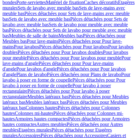
bondes
Porte-serviettes
Matériel de fixation
Caches décoratifs
Etagères
murales
Sets de lavabo avec meuble bas
Sets de lave-mains avec
meuble bas
Pièces détachées pour Sets de lave-mains avec meuble
bas
Sets de lavabo avec meuble bas
Pièces détachées pour Sets de
lavabo avec meuble bas
Sets de lavabo pour meuble avec meuble
bas
Pièces détachées pour Sets de lavabo pour meuble avec meuble
bas
Meubles de salle de bains
Meubles bas
Pièces détachées pour
Meubles bas
Pour lave-mains
Pièces détachées pour Pour lave-
mains
Pour lavabos
Pièces détachées pour Pour lavabos
Pour lavabos
doubles
Pièces détachées pour Pour lavabos doubles
Pour lavabos
pour meuble
Pièces détachées pour Pour lavabos pour meuble
Pour
lave-mains d'angle
Pièces détachées pour Pour lave-mains
d'angle
Pour lavabos d'angle
Pièces détachées pour Pour lavabos
d'angle
Plans de lavabo
Pièces détachées pour Plans de lavabo
Pour
lavabo à poser en forme de coupelle
Pièces détachées pour Pour
lavabo à poser en forme de coupelle
Pour lavabo à poser
rectangulaire
Pièces détachées pour Pour lavabo à poser
rectangulaire
Meubles latéraux bas
Pièces détachées pour Meubles
latéraux bas
Meubles latéraux bas
Pièces détachées pour Meubles
latéraux bas
Colonnes hautes
Pièces détachées pour Colonnes
hautes
Colonnes mi-hautes
Pièces détachées pour Colonnes mi-
hautes
Armoires hautes compactes
Pièces détachées pour Armoires
hautes compactes
Autres meubles
Pièces détachées pour Autres
meubles
Etagères murales
Pièces détachées pour Etagères
murales
Accessoires
Pièces détachées pour Accessoires
Casiers et