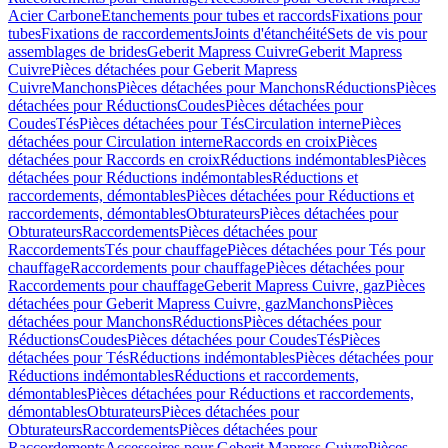
Acier Carbone
Etanchements pour tubes et raccords
Fixations pour
tubes
Fixations de raccordements
Joints d'étanchéité
Sets de vis pour
assemblages de brides
Geberit Mapress Cuivre
Geberit Mapress
Cuivre
Pièces détachées pour Geberit Mapress
Cuivre
Manchons
Pièces détachées pour Manchons
Réductions
Pièces
détachées pour Réductions
Coudes
Pièces détachées pour
Coudes
Tés
Pièces détachées pour Tés
Circulation interne
Pièces
détachées pour Circulation interne
Raccords en croix
Pièces
détachées pour Raccords en croix
Réductions indémontables
Pièces
détachées pour Réductions indémontables
Réductions et
raccordements, démontables
Pièces détachées pour Réductions et
raccordements, démontables
Obturateurs
Pièces détachées pour
Obturateurs
Raccordements
Pièces détachées pour
Raccordements
Tés pour chauffage
Pièces détachées pour Tés pour
chauffage
Raccordements pour chauffage
Pièces détachées pour
Raccordements pour chauffage
Geberit Mapress Cuivre, gaz
Pièces
détachées pour Geberit Mapress Cuivre, gaz
Manchons
Pièces
détachées pour Manchons
Réductions
Pièces détachées pour
Réductions
Coudes
Pièces détachées pour Coudes
Tés
Pièces
détachées pour Tés
Réductions indémontables
Pièces détachées pour
Réductions indémontables
Réductions et raccordements,
démontables
Pièces détachées pour Réductions et raccordements,
démontables
Obturateurs
Pièces détachées pour
Obturateurs
Raccordements
Pièces détachées pour
Raccordements
Accessoires pour Geberit Mapress Cuivre
Pièces