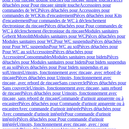
détachées pour Pour rinçage simple touche
Accessoires pour
commandes de WC
Pièces détachées pour Accessoires pour
commandes de WC
Kits d'encastrement
Pièces détachées pour Kits
d'encastrement
Pour commandes de WC à déclenchement
électronique du rinçage
Pièces détachées pour Pour commandes de
WC à déclenchement électronique du rinçage
Modules sanitaires
Geberit Monolith
Modules sanitaires pour WC
Pièces détachées pour
Modules sanitaires pour WC
Pour WC suspendus
Pièces détachées
pour Pour WC suspendus
Pour WC au sol
Pièces détachées pour
Pour WC au sol
Accessoires
Pièces détachées pour
Accessoires
Consommables
Modules sanitaires pour bidets
Pièces
détachées pour Modules sanitaires pour bidets
Pour bidets suspendus
et au sol
Pièces détachées pour Pour bidets suspendus et au
sol
Urinoirs
Urinoirs, fonctionnement avec rinçage, avec rebord de
rinçage
Pièces détachées pour Urinoirs, fonctionnement avec
rinçage, avec rebord de rinçage
Sans couvercle
Pièces détachées pour
Sans couvercle
Urinoirs, fonctionnement avec rinçage, sans rebord
de rinçage
Pièces détachées pour Urinoirs, fonctionnement avec
rinçage, sans rebord de rinçage
Commande d'urinoir apparente ou à
encastrer
Pièces détachées pour Commande d'urinoir apparente ou à
encastrer
Avec commande d'urinoir intégrée
Pièces détachées pour
Avec commande d'urinoir intégrée
Pour commande d'urinoir
intégrée
Pièces détachées pour Pour commande d'urinoir
intégrée
Urinoirs, fonctionnement avec rinçage, avec / pour