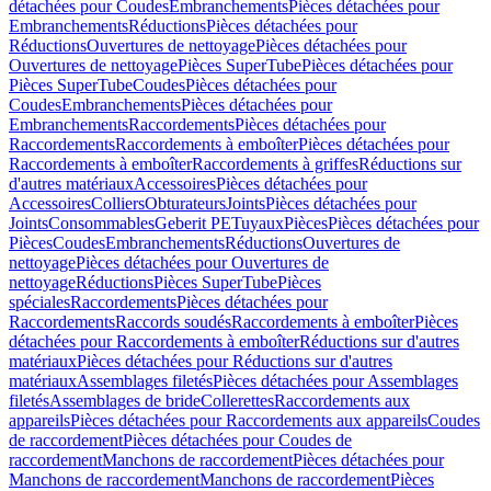
détachées pour Coudes
Embranchements
Pièces détachées pour
Embranchements
Réductions
Pièces détachées pour
Réductions
Ouvertures de nettoyage
Pièces détachées pour
Ouvertures de nettoyage
Pièces SuperTube
Pièces détachées pour
Pièces SuperTube
Coudes
Pièces détachées pour
Coudes
Embranchements
Pièces détachées pour
Embranchements
Raccordements
Pièces détachées pour
Raccordements
Raccordements à emboîter
Pièces détachées pour
Raccordements à emboîter
Raccordements à griffes
Réductions sur
d'autres matériaux
Accessoires
Pièces détachées pour
Accessoires
Colliers
Obturateurs
Joints
Pièces détachées pour
Joints
Consommables
Geberit PE
Tuyaux
Pièces
Pièces détachées pour
Pièces
Coudes
Embranchements
Réductions
Ouvertures de
nettoyage
Pièces détachées pour Ouvertures de
nettoyage
Réductions
Pièces SuperTube
Pièces
spéciales
Raccordements
Pièces détachées pour
Raccordements
Raccords soudés
Raccordements à emboîter
Pièces
détachées pour Raccordements à emboîter
Réductions sur d'autres
matériaux
Pièces détachées pour Réductions sur d'autres
matériaux
Assemblages filetés
Pièces détachées pour Assemblages
filetés
Assemblages de bride
Collerettes
Raccordements aux
appareils
Pièces détachées pour Raccordements aux appareils
Coudes
de raccordement
Pièces détachées pour Coudes de
raccordement
Manchons de raccordement
Pièces détachées pour
Manchons de raccordement
Manchons de raccordement
Pièces