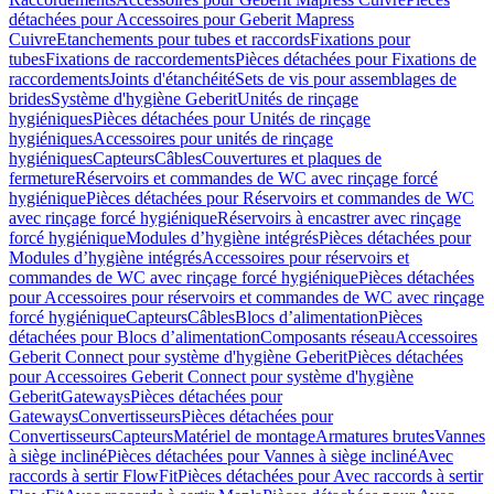
détachées pour Accessoires pour Geberit Mapress
Cuivre
Etanchements pour tubes et raccords
Fixations pour
tubes
Fixations de raccordements
Pièces détachées pour Fixations de
raccordements
Joints d'étanchéité
Sets de vis pour assemblages de
brides
Système d'hygiène Geberit
Unités de rinçage
hygiéniques
Pièces détachées pour Unités de rinçage
hygiéniques
Accessoires pour unités de rinçage
hygiéniques
Capteurs
Câbles
Couvertures et plaques de
fermeture
Réservoirs et commandes de WC avec rinçage forcé
hygiénique
Pièces détachées pour Réservoirs et commandes de WC
avec rinçage forcé hygiénique
Réservoirs à encastrer avec rinçage
forcé hygiénique
Modules d’hygiène intégrés
Pièces détachées pour
Modules d’hygiène intégrés
Accessoires pour réservoirs et
commandes de WC avec rinçage forcé hygiénique
Pièces détachées
pour Accessoires pour réservoirs et commandes de WC avec rinçage
forcé hygiénique
Capteurs
Câbles
Blocs d’alimentation
Pièces
détachées pour Blocs d’alimentation
Composants réseau
Accessoires
Geberit Connect pour système d'hygiène Geberit
Pièces détachées
pour Accessoires Geberit Connect pour système d'hygiène
Geberit
Gateways
Pièces détachées pour
Gateways
Convertisseurs
Pièces détachées pour
Convertisseurs
Capteurs
Matériel de montage
Armatures brutes
Vannes
à siège incliné
Pièces détachées pour Vannes à siège incliné
Avec
raccords à sertir FlowFit
Pièces détachées pour Avec raccords à sertir