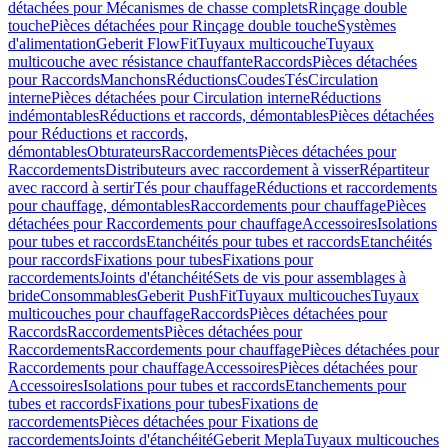
détachées pour Mécanismes de chasse complets
Rinçage double
touche
Pièces détachées pour Rinçage double touche
Systèmes
d'alimentation
Geberit FlowFit
Tuyaux multicouche
Tuyaux
multicouche avec résistance chauffante
Raccords
Pièces détachées
pour Raccords
Manchons
Réductions
Coudes
Tés
Circulation
interne
Pièces détachées pour Circulation interne
Réductions
indémontables
Réductions et raccords, démontables
Pièces détachées
pour Réductions et raccords,
démontables
Obturateurs
Raccordements
Pièces détachées pour
Raccordements
Distributeurs avec raccordement à visser
Répartiteur
avec raccord à sertir
Tés pour chauffage
Réductions et raccordements
pour chauffage, démontables
Raccordements pour chauffage
Pièces
détachées pour Raccordements pour chauffage
Accessoires
Isolations
pour tubes et raccords
Etanchéités pour tubes et raccords
Etanchéités
pour raccords
Fixations pour tubes
Fixations pour
raccordements
Joints d'étanchéité
Sets de vis pour assemblages à
bride
Consommables
Geberit PushFit
Tuyaux multicouches
Tuyaux
multicouches pour chauffage
Raccords
Pièces détachées pour
Raccords
Raccordements
Pièces détachées pour
Raccordements
Raccordements pour chauffage
Pièces détachées pour
Raccordements pour chauffage
Accessoires
Pièces détachées pour
Accessoires
Isolations pour tubes et raccords
Etanchements pour
tubes et raccords
Fixations pour tubes
Fixations de
raccordements
Pièces détachées pour Fixations de
raccordements
Joints d'étanchéité
Geberit Mepla
Tuyaux multicouches