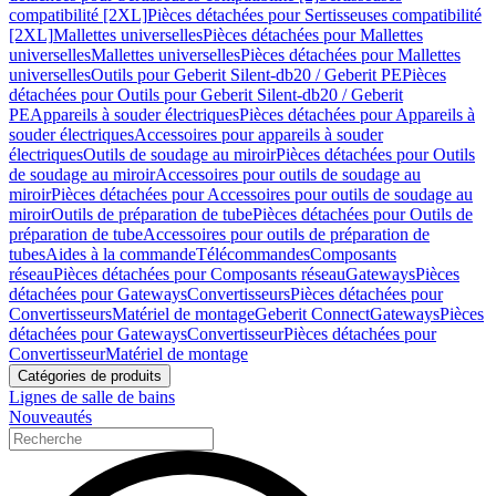
compatibilité [2XL]
Pièces détachées pour Sertisseuses compatibilité
[2XL]
Mallettes universelles
Pièces détachées pour Mallettes
universelles
Mallettes universelles
Pièces détachées pour Mallettes
universelles
Outils pour Geberit Silent-db20 / Geberit PE
Pièces
détachées pour Outils pour Geberit Silent-db20 / Geberit
PE
Appareils à souder électriques
Pièces détachées pour Appareils à
souder électriques
Accessoires pour appareils à souder
électriques
Outils de soudage au miroir
Pièces détachées pour Outils
de soudage au miroir
Accessoires pour outils de soudage au
miroir
Pièces détachées pour Accessoires pour outils de soudage au
miroir
Outils de préparation de tube
Pièces détachées pour Outils de
préparation de tube
Accessoires pour outils de préparation de
tubes
Aides à la commande
Télécommandes
Composants
réseau
Pièces détachées pour Composants réseau
Gateways
Pièces
détachées pour Gateways
Convertisseurs
Pièces détachées pour
Convertisseurs
Matériel de montage
Geberit Connect
Gateways
Pièces
détachées pour Gateways
Convertisseur
Pièces détachées pour
Convertisseur
Matériel de montage
Catégories de produits
Lignes de salle de bains
Nouveautés