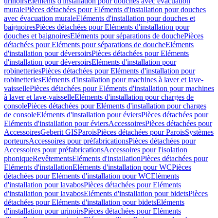
urinoirs
Eléments d'installation pour douches avec évacuation
murale
Pièces détachées pour Eléments d'installation pour douches
avec évacuation murale
Eléments d'installation pour douches et
baignoires
Pièces détachées pour Eléments d'installation pour
douches et baignoires
Eléments pour séparations de douche
Pièces
détachées pour Eléments pour séparations de douche
Eléments
d'installation pour déversoirs
Pièces détachées pour Eléments
d'installation pour déversoirs
Eléments d'installation pour
robinetteries
Pièces détachées pour Eléments d'installation pour
robinetteries
Eléments d'installation pour machines à laver et lave-
vaisselle
Pièces détachées pour Eléments d'installation pour machines
à laver et lave-vaisselle
Eléments d'installation pour charges de
console
Pièces détachées pour Eléments d'installation pour charges
de console
Eléments d'installation pour éviers
Pièces détachées pour
Eléments d'installation pour éviers
Accessoires
Pièces détachées pour
Accessoires
Geberit GIS
Parois
Pièces détachées pour Parois
Systèmes
porteurs
Accessoires pour préfabrications
Pièces détachées pour
Accessoires pour préfabrications
Accessoires pour l'isolation
phonique
Revêtements
Eléments d'installation
Pièces détachées pour
Eléments d'installation
Eléments d'installation pour WC
Pièces
détachées pour Eléments d'installation pour WC
Eléments
d'installation pour lavabos
Pièces détachées pour Eléments
d'installation pour lavabos
Eléments d'installation pour bidets
Pièces
détachées pour Eléments d'installation pour bidets
Eléments
d'installation pour urinoirs
Pièces détachées pour Eléments