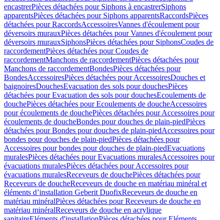
encastrer
Pièces détachées pour Siphons à encastrer
Siphons
apparents
Pièces détachées pour Siphons apparents
Raccords
Pièces
détachées pour Raccords
Accessoires
Vannes d'écoulement pour
déversoirs muraux
Pièces détachées pour Vannes d'écoulement pour
déversoirs muraux
Siphons
Pièces détachées pour Siphons
Coudes de
raccordement
Pièces détachées pour Coudes de
raccordement
Manchons de raccordement
Pièces détachées pour
Manchons de raccordement
Bondes
Pièces détachées pour
Bondes
Accessoires
Pièces détachées pour Accessoires
Douches et
baignoires
Douches
Evacuation des sols pour douches
Pièces
détachées pour Evacuation des sols pour douches
Ecoulements de
douche
Pièces détachées pour Ecoulements de douche
Accessoires
pour écoulements de douche
Pièces détachées pour Accessoires pour
écoulements de douche
Bondes pour douches de plain-pied
Pièces
détachées pour Bondes pour douches de plain-pied
Accessoires pour
bondes pour douches de plain-pied
Pièces détachées pour
Accessoires pour bondes pour douches de plain-pied
Evacuations
murales
Pièces détachées pour Evacuations murales
Accessoires pour
évacuations murales
Pièces détachées pour Accessoires pour
évacuations murales
Receveurs de douche
Pièces détachées pour
Receveurs de douche
Receveurs de douche en matériau minéral et
éléments d’installation Geberit Duofix
Receveurs de douche en
matériau minéral
Pièces détachées pour Receveurs de douche en
matériau minéral
Receveurs de douche en acrylique
sanitaire
Eléments d'installation
Pièces détachées pour Eléments