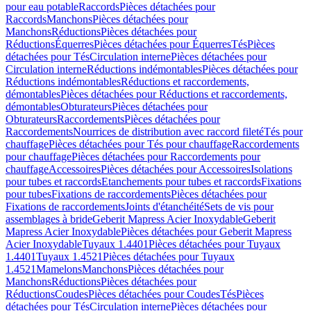
pour eau potable
Raccords
Pièces détachées pour
Raccords
Manchons
Pièces détachées pour
Manchons
Réductions
Pièces détachées pour
Réductions
Équerres
Pièces détachées pour Équerres
Tés
Pièces
détachées pour Tés
Circulation interne
Pièces détachées pour
Circulation interne
Réductions indémontables
Pièces détachées pour
Réductions indémontables
Réductions et raccordements,
démontables
Pièces détachées pour Réductions et raccordements,
démontables
Obturateurs
Pièces détachées pour
Obturateurs
Raccordements
Pièces détachées pour
Raccordements
Nourrices de distribution avec raccord fileté
Tés pour
chauffage
Pièces détachées pour Tés pour chauffage
Raccordements
pour chauffage
Pièces détachées pour Raccordements pour
chauffage
Accessoires
Pièces détachées pour Accessoires
Isolations
pour tubes et raccords
Etanchements pour tubes et raccords
Fixations
pour tubes
Fixations de raccordements
Pièces détachées pour
Fixations de raccordements
Joints d'étanchéité
Sets de vis pour
assemblages à bride
Geberit Mapress Acier Inoxydable
Geberit
Mapress Acier Inoxydable
Pièces détachées pour Geberit Mapress
Acier Inoxydable
Tuyaux 1.4401
Pièces détachées pour Tuyaux
1.4401
Tuyaux 1.4521
Pièces détachées pour Tuyaux
1.4521
Mamelons
Manchons
Pièces détachées pour
Manchons
Réductions
Pièces détachées pour
Réductions
Coudes
Pièces détachées pour Coudes
Tés
Pièces
détachées pour Tés
Circulation interne
Pièces détachées pour