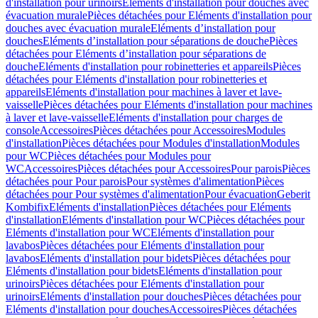
d'installation pour urinoirs
Eléments d'installation pour douches avec
évacuation murale
Pièces détachées pour Eléments d'installation pour
douches avec évacuation murale
Eléments d’installation pour
douches
Eléments d’installation pour séparations de douche
Pièces
détachées pour Eléments d’installation pour séparations de
douche
Eléments d'installation pour robinetteries et appareils
Pièces
détachées pour Eléments d'installation pour robinetteries et
appareils
Eléments d'installation pour machines à laver et lave-
vaisselle
Pièces détachées pour Eléments d'installation pour machines
à laver et lave-vaisselle
Eléments d'installation pour charges de
console
Accessoires
Pièces détachées pour Accessoires
Modules
d'installation
Pièces détachées pour Modules d'installation
Modules
pour WC
Pièces détachées pour Modules pour
WC
Accessoires
Pièces détachées pour Accessoires
Pour parois
Pièces
détachées pour Pour parois
Pour systèmes d'alimentation
Pièces
détachées pour Pour systèmes d'alimentation
Pour évacuation
Geberit
Kombifix
Eléments d'installation
Pièces détachées pour Eléments
d'installation
Eléments d'installation pour WC
Pièces détachées pour
Eléments d'installation pour WC
Eléments d'installation pour
lavabos
Pièces détachées pour Eléments d'installation pour
lavabos
Eléments d'installation pour bidets
Pièces détachées pour
Eléments d'installation pour bidets
Eléments d'installation pour
urinoirs
Pièces détachées pour Eléments d'installation pour
urinoirs
Eléments d'installation pour douches
Pièces détachées pour
Eléments d'installation pour douches
Accessoires
Pièces détachées