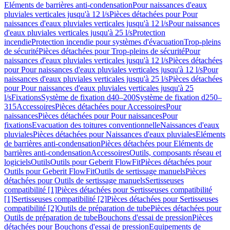
Eléments de barrières anti-condensation
Pour naissances d'eaux
pluviales verticales jusqu'à 12 l/s
Pièces détachées pour Pour
naissances d'eaux pluviales verticales jusqu'à 12 l/s
Pour naissances
d'eaux pluviales verticales jusqu'à 25 l/s
Protection
incendie
Protection incendie pour systèmes d'évacuation
Trop-pleins
de sécurité
Pièces détachées pour Trop-pleins de sécurité
Pour
naissances d'eaux pluviales verticales jusqu'à 12 l/s
Pièces détachées
pour Pour naissances d'eaux pluviales verticales jusqu'à 12 l/s
Pour
naissances d'eaux pluviales verticales jusqu'à 25 l/s
Pièces détachées
pour Pour naissances d'eaux pluviales verticales jusqu'à 25
l/s
Fixations
Système de fixation d40–200
Système de fixation d250–
315
Accessoires
Pièces détachées pour Accessoires
Pour
naissances
Pièces détachées pour Pour naissances
Pour
fixations
Evacuation des toitures conventionnelle
Naissances d'eaux
pluviales
Pièces détachées pour Naissances d'eaux pluviales
Eléments
de barrières anti-condensation
Pièces détachées pour Eléments de
barrières anti-condensation
Accessoires
Outils, composants réseau et
logiciels
Outils
Outils pour Geberit FlowFit
Pièces détachées pour
Outils pour Geberit FlowFit
Outils de sertissage manuels
Pièces
détachées pour Outils de sertissage manuels
Sertisseuses
compatibilité [1]
Pièces détachées pour Sertisseuses compatibilité
[1]
Sertisseuses compatibilité [2]
Pièces détachées pour Sertisseuses
compatibilité [2]
Outils de préparation de tube
Pièces détachées pour
Outils de préparation de tube
Bouchons d'essai de pression
Pièces
détachées pour Bouchons d'essai de pression
Equipements de