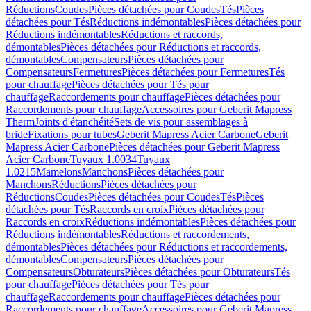
Réductions
Coudes
Pièces détachées pour Coudes
Tés
Pièces
détachées pour Tés
Réductions indémontables
Pièces détachées pour
Réductions indémontables
Réductions et raccords,
démontables
Pièces détachées pour Réductions et raccords,
démontables
Compensateurs
Pièces détachées pour
Compensateurs
Fermetures
Pièces détachées pour Fermetures
Tés
pour chauffage
Pièces détachées pour Tés pour
chauffage
Raccordements pour chauffage
Pièces détachées pour
Raccordements pour chauffage
Accessoires pour Geberit Mapress
Therm
Joints d'étanchéité
Sets de vis pour assemblages à
bride
Fixations pour tubes
Geberit Mapress Acier Carbone
Geberit
Mapress Acier Carbone
Pièces détachées pour Geberit Mapress
Acier Carbone
Tuyaux 1.0034
Tuyaux
1.0215
Mamelons
Manchons
Pièces détachées pour
Manchons
Réductions
Pièces détachées pour
Réductions
Coudes
Pièces détachées pour Coudes
Tés
Pièces
détachées pour Tés
Raccords en croix
Pièces détachées pour
Raccords en croix
Réductions indémontables
Pièces détachées pour
Réductions indémontables
Réductions et raccordements,
démontables
Pièces détachées pour Réductions et raccordements,
démontables
Compensateurs
Pièces détachées pour
Compensateurs
Obturateurs
Pièces détachées pour Obturateurs
Tés
pour chauffage
Pièces détachées pour Tés pour
chauffage
Raccordements pour chauffage
Pièces détachées pour
Raccordements pour chauffage
Accessoires pour Geberit Mapress