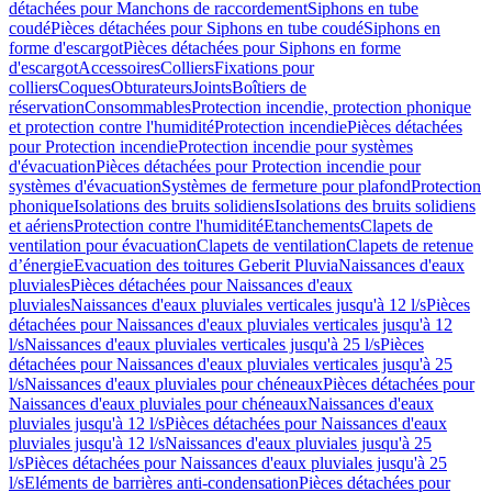
détachées pour Manchons de raccordement
Siphons en tube
coudé
Pièces détachées pour Siphons en tube coudé
Siphons en
forme d'escargot
Pièces détachées pour Siphons en forme
d'escargot
Accessoires
Colliers
Fixations pour
colliers
Coques
Obturateurs
Joints
Boîtiers de
réservation
Consommables
Protection incendie, protection phonique
et protection contre l'humidité
Protection incendie
Pièces détachées
pour Protection incendie
Protection incendie pour systèmes
d'évacuation
Pièces détachées pour Protection incendie pour
systèmes d'évacuation
Systèmes de fermeture pour plafond
Protection
phonique
Isolations des bruits solidiens
Isolations des bruits solidiens
et aériens
Protection contre l'humidité
Etanchements
Clapets de
ventilation pour évacuation
Clapets de ventilation
Clapets de retenue
d’énergie
Evacuation des toitures Geberit Pluvia
Naissances d'eaux
pluviales
Pièces détachées pour Naissances d'eaux
pluviales
Naissances d'eaux pluviales verticales jusqu'à 12 l/s
Pièces
détachées pour Naissances d'eaux pluviales verticales jusqu'à 12
l/s
Naissances d'eaux pluviales verticales jusqu'à 25 l/s
Pièces
détachées pour Naissances d'eaux pluviales verticales jusqu'à 25
l/s
Naissances d'eaux pluviales pour chéneaux
Pièces détachées pour
Naissances d'eaux pluviales pour chéneaux
Naissances d'eaux
pluviales jusqu'à 12 l/s
Pièces détachées pour Naissances d'eaux
pluviales jusqu'à 12 l/s
Naissances d'eaux pluviales jusqu'à 25
l/s
Pièces détachées pour Naissances d'eaux pluviales jusqu'à 25
l/s
Eléments de barrières anti-condensation
Pièces détachées pour