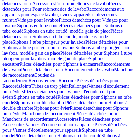
détachées pour Accessoires
Pour robinetteries de lavabo
Pièces
détachées pour Pour robinetteries de lavabo
Raccordements aux
appareils pour espace lavabo, éviers, appareils et déversoirs
muraux
Vidages pour lavabos
Pièces détachées pour Vidages pour
lavabos
Siphons en tube coudé
Pièces détachées pour Siphons en
tube coudé
Siphons en tube coudé, modèle gain de place
Pièces
détachées pour Siphons en tube coudé, modèle gain de
place
Siphons à tube plongeur pour lavabos
Pièces détachées pour
Siphons à tube plongeur pour lavabos
Siphons à tube plongeur pour
lavabos, modèle gain de place
Pièces détachées pour Siphons à tube
plongeur pour lavabos, modèle gain de place
Siphons à
encastrer
Pièces détachées pour Siphons à encastrer
Raccordements
de lavabo
Pièces détachées pour Raccordements de lavabo
Manchons
de raccordement
Coudes de
raccordement
Recouvrements
Raccords
Pièces détachées pour
Raccords
Joints
Tubes de trop-plein
Rallonges
Vannes d'écoulement
pour éviers
Pièces détachées pour Vannes d'écoulement pour
éviers
Siphons en tube coudé
Pièces détachées pour Siphons en tube
coudé
Siphons à double chambre
Pièces détachées pour Siphons à
double chambre
Siphons pour évier
Pièces détachées pour Siphons
pour évier
Manchons de raccordement
Pièces détachées pour
Manchons de raccordement
Accessoires
Pièces détachées pour
Accessoires
Vannes d'écoulement pour appareils
Pièces détachées
pour Vannes d'écoulement pour appareils
Siphons en tube
coudé
Pièces détachées pour Siphons en tube coudé
Siphons à