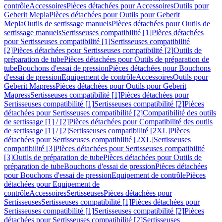
contrôle
Accessoires
Pièces détachées pour Accessoires
Outils pour
Geberit Mepla
Pièces détachées pour Outils pour Geberit
Mepla
Outils de sertissage manuels
Pièces détachées pour Outils de
sertissage manuels
Sertisseuses compatibilité [1]
Pièces détachées
pour Sertisseuses compatibilité [1]
Sertisseuses compatibilité
[2]
Pièces détachées pour Sertisseuses compatibilité [2]
Outils de
préparation de tube
Pièces détachées pour Outils de préparation de
tube
Bouchons d'essai de pression
Pièces détachées pour Bouchons
d'essai de pression
Equipement de contrôle
Accessoires
Outils pour
Geberit Mapress
Pièces détachées pour Outils pour Geberit
Mapress
Sertisseuses compatibilité [1]
Pièces détachées pour
Sertisseuses compatibilité [1]
Sertisseuses compatibilité [2]
Pièces
détachées pour Sertisseuses compatibilité [2]
Compatibilité des outils
de sertissage [1] / [2]
Pièces détachées pour Compatibilité des outils
de sertissage [1] / [2]
Sertisseuses compatibilité [2XL]
Pièces
détachées pour Sertisseuses compatibilité [2XL]
Sertisseuses
compatibilité [3]
Pièces détachées pour Sertisseuses compatibilité
[3]
Outils de préparation de tube
Pièces détachées pour Outils de
préparation de tube
Bouchons d'essai de pression
Pièces détachées
pour Bouchons d'essai de pression
Equipement de contrôle
Pièces
détachées pour Equipement de
contrôle
Accessoires
Sertisseuses
Pièces détachées pour
Sertisseuses
Sertisseuses compatibilité [1]
Pièces détachées pour
Sertisseuses compatibilité [1]
Sertisseuses compatibilité [2]
Pièces
détachées pour Sertisseuses compatibilité [2]
Sertisseuses