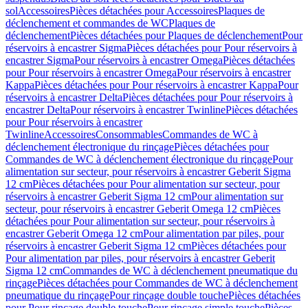
sol
Accessoires
Pièces détachées pour Accessoires
Plaques de
déclenchement et commandes de WC
Plaques de
déclenchement
Pièces détachées pour Plaques de déclenchement
Pour
réservoirs à encastrer Sigma
Pièces détachées pour Pour réservoirs à
encastrer Sigma
Pour réservoirs à encastrer Omega
Pièces détachées
pour Pour réservoirs à encastrer Omega
Pour réservoirs à encastrer
Kappa
Pièces détachées pour Pour réservoirs à encastrer Kappa
Pour
réservoirs à encastrer Delta
Pièces détachées pour Pour réservoirs à
encastrer Delta
Pour réservoirs à encastrer Twinline
Pièces détachées
pour Pour réservoirs à encastrer
Twinline
Accessoires
Consommables
Commandes de WC à
déclenchement électronique du rinçage
Pièces détachées pour
Commandes de WC à déclenchement électronique du rinçage
Pour
alimentation sur secteur, pour réservoirs à encastrer Geberit Sigma
12 cm
Pièces détachées pour Pour alimentation sur secteur, pour
réservoirs à encastrer Geberit Sigma 12 cm
Pour alimentation sur
secteur, pour réservoirs à encastrer Geberit Omega 12 cm
Pièces
détachées pour Pour alimentation sur secteur, pour réservoirs à
encastrer Geberit Omega 12 cm
Pour alimentation par piles, pour
réservoirs à encastrer Geberit Sigma 12 cm
Pièces détachées pour
Pour alimentation par piles, pour réservoirs à encastrer Geberit
Sigma 12 cm
Commandes de WC à déclenchement pneumatique du
rinçage
Pièces détachées pour Commandes de WC à déclenchement
pneumatique du rinçage
Pour rinçage double touche
Pièces détachées
pour Pour rinçage double touche
Pour rinçage simple touche
Pièces