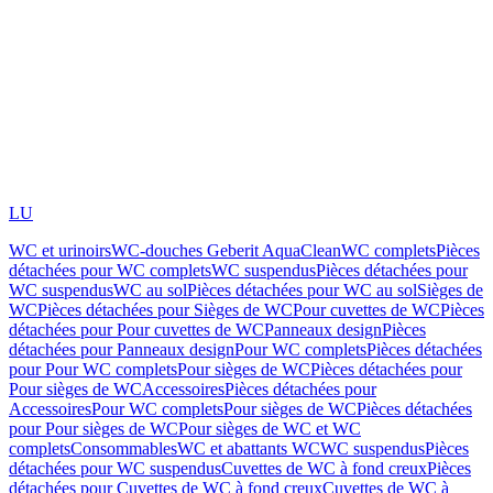
LU
WC et urinoirs
WC-douches Geberit AquaClean
WC complets
Pièces
détachées pour WC complets
WC suspendus
Pièces détachées pour
WC suspendus
WC au sol
Pièces détachées pour WC au sol
Sièges de
WC
Pièces détachées pour Sièges de WC
Pour cuvettes de WC
Pièces
détachées pour Pour cuvettes de WC
Panneaux design
Pièces
détachées pour Panneaux design
Pour WC complets
Pièces détachées
pour Pour WC complets
Pour sièges de WC
Pièces détachées pour
Pour sièges de WC
Accessoires
Pièces détachées pour
Accessoires
Pour WC complets
Pour sièges de WC
Pièces détachées
pour Pour sièges de WC
Pour sièges de WC et WC
complets
Consommables
WC et abattants WC
WC suspendus
Pièces
détachées pour WC suspendus
Cuvettes de WC à fond creux
Pièces
détachées pour Cuvettes de WC à fond creux
Cuvettes de WC à