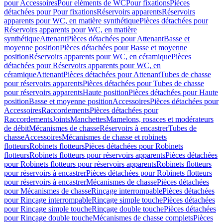
pour Accessoires
Pour eléments de WC
Pour fixations
Pièces
détachées pour Pour fixations
Réservoirs apparents
Réservoirs
apparents pour WC, en matière synthétique
Pièces détachées pour
Réservoirs apparents pour WC, en matière
synthétique
Attenant
Pièces détachées pour Attenant
Basse et
moyenne position
Pièces détachées pour Basse et moyenne
position
Réservoirs apparents pour WC, en céramique
Pièces
détachées pour Réservoirs apparents pour WC, en
céramique
Attenant
Pièces détachées pour Attenant
Tubes de chasse
pour réservoirs apparents
Pièces détachées pour Tubes de chasse
pour réservoirs apparents
Haute position
Pièces détachées pour Haute
position
Basse et moyenne position
Accessoires
Pièces détachées pour
Accessoires
Raccordements
Pièces détachées pour
Raccordements
Joints
Manchettes
Mamelons, rosaces et modérateurs
de débit
Mécanismes de chasse
Réservoirs à encastrer
Tubes de
chasse
Accessoires
Mécanismes de chasse et robinets
flotteurs
Robinets flotteurs
Pièces détachées pour Robinets
flotteurs
Robinets flotteurs pour réservoirs apparents
Pièces détachées
pour Robinets flotteurs pour réservoirs apparents
Robinets flotteurs
pour réservoirs à encastrer
Pièces détachées pour Robinets flotteurs
pour réservoirs à encastrer
Mécanismes de chasse
Pièces détachées
pour Mécanismes de chasse
Rinçage interrompable
Pièces détachées
pour Rinçage interrompable
Rinçage simple touche
Pièces détachées
pour Rinçage simple touche
Rinçage double touche
Pièces détachées
pour Rinçage double touche
Mécanismes de chasse complets
Pièces