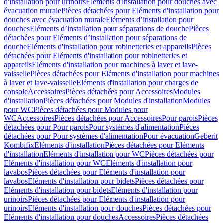
d'installation pour urinoirs
Eléments d'installation pour douches avec
évacuation murale
Pièces détachées pour Eléments d'installation pour
douches avec évacuation murale
Eléments d’installation pour
douches
Eléments d’installation pour séparations de douche
Pièces
détachées pour Eléments d’installation pour séparations de
douche
Eléments d'installation pour robinetteries et appareils
Pièces
détachées pour Eléments d'installation pour robinetteries et
appareils
Eléments d'installation pour machines à laver et lave-
vaisselle
Pièces détachées pour Eléments d'installation pour machines
à laver et lave-vaisselle
Eléments d'installation pour charges de
console
Accessoires
Pièces détachées pour Accessoires
Modules
d'installation
Pièces détachées pour Modules d'installation
Modules
pour WC
Pièces détachées pour Modules pour
WC
Accessoires
Pièces détachées pour Accessoires
Pour parois
Pièces
détachées pour Pour parois
Pour systèmes d'alimentation
Pièces
détachées pour Pour systèmes d'alimentation
Pour évacuation
Geberit
Kombifix
Eléments d'installation
Pièces détachées pour Eléments
d'installation
Eléments d'installation pour WC
Pièces détachées pour
Eléments d'installation pour WC
Eléments d'installation pour
lavabos
Pièces détachées pour Eléments d'installation pour
lavabos
Eléments d'installation pour bidets
Pièces détachées pour
Eléments d'installation pour bidets
Eléments d'installation pour
urinoirs
Pièces détachées pour Eléments d'installation pour
urinoirs
Eléments d'installation pour douches
Pièces détachées pour
Eléments d'installation pour douches
Accessoires
Pièces détachées