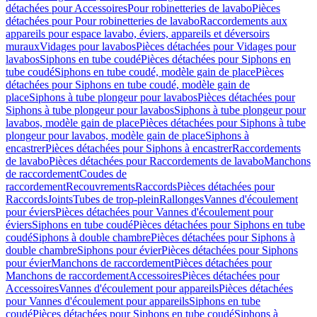
détachées pour Accessoires
Pour robinetteries de lavabo
Pièces
détachées pour Pour robinetteries de lavabo
Raccordements aux
appareils pour espace lavabo, éviers, appareils et déversoirs
muraux
Vidages pour lavabos
Pièces détachées pour Vidages pour
lavabos
Siphons en tube coudé
Pièces détachées pour Siphons en
tube coudé
Siphons en tube coudé, modèle gain de place
Pièces
détachées pour Siphons en tube coudé, modèle gain de
place
Siphons à tube plongeur pour lavabos
Pièces détachées pour
Siphons à tube plongeur pour lavabos
Siphons à tube plongeur pour
lavabos, modèle gain de place
Pièces détachées pour Siphons à tube
plongeur pour lavabos, modèle gain de place
Siphons à
encastrer
Pièces détachées pour Siphons à encastrer
Raccordements
de lavabo
Pièces détachées pour Raccordements de lavabo
Manchons
de raccordement
Coudes de
raccordement
Recouvrements
Raccords
Pièces détachées pour
Raccords
Joints
Tubes de trop-plein
Rallonges
Vannes d'écoulement
pour éviers
Pièces détachées pour Vannes d'écoulement pour
éviers
Siphons en tube coudé
Pièces détachées pour Siphons en tube
coudé
Siphons à double chambre
Pièces détachées pour Siphons à
double chambre
Siphons pour évier
Pièces détachées pour Siphons
pour évier
Manchons de raccordement
Pièces détachées pour
Manchons de raccordement
Accessoires
Pièces détachées pour
Accessoires
Vannes d'écoulement pour appareils
Pièces détachées
pour Vannes d'écoulement pour appareils
Siphons en tube
coudé
Pièces détachées pour Siphons en tube coudé
Siphons à