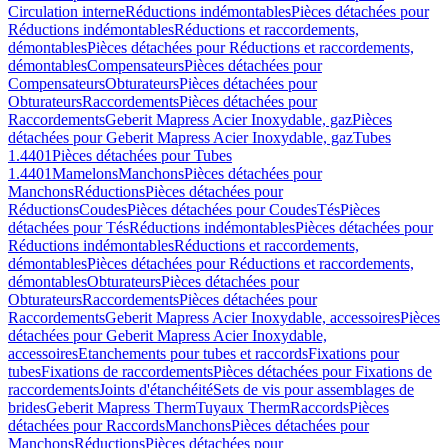
Circulation interne
Réductions indémontables
Pièces détachées pour
Réductions indémontables
Réductions et raccordements,
démontables
Pièces détachées pour Réductions et raccordements,
démontables
Compensateurs
Pièces détachées pour
Compensateurs
Obturateurs
Pièces détachées pour
Obturateurs
Raccordements
Pièces détachées pour
Raccordements
Geberit Mapress Acier Inoxydable, gaz
Pièces
détachées pour Geberit Mapress Acier Inoxydable, gaz
Tubes
1.4401
Pièces détachées pour Tubes
1.4401
Mamelons
Manchons
Pièces détachées pour
Manchons
Réductions
Pièces détachées pour
Réductions
Coudes
Pièces détachées pour Coudes
Tés
Pièces
détachées pour Tés
Réductions indémontables
Pièces détachées pour
Réductions indémontables
Réductions et raccordements,
démontables
Pièces détachées pour Réductions et raccordements,
démontables
Obturateurs
Pièces détachées pour
Obturateurs
Raccordements
Pièces détachées pour
Raccordements
Geberit Mapress Acier Inoxydable, accessoires
Pièces
détachées pour Geberit Mapress Acier Inoxydable,
accessoires
Etanchements pour tubes et raccords
Fixations pour
tubes
Fixations de raccordements
Pièces détachées pour Fixations de
raccordements
Joints d'étanchéité
Sets de vis pour assemblages de
brides
Geberit Mapress Therm
Tuyaux Therm
Raccords
Pièces
détachées pour Raccords
Manchons
Pièces détachées pour
Manchons
Réductions
Pièces détachées pour