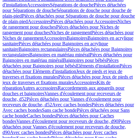
d'installation
Accessoires
Séparations de douche
Pièces détachées
pour Séparations de douche
Séparations de douche pour douche de
plain-pied
Pièces détachées pour Séparations de douche pour douche
de plain-pied
Accessoires
Pièces détachées pour Accessoires
Niches
de rangement pour douches
Pièces détachées pour Niches de
rangement pour douches
Niches de rangement
Pièces détachées pour
Niches de rangement
Accessoires
Baignoires
Baignoires en acrylique
sanitaire
Pièces détachées pour Baignoires en acrylique
sanitaire
Baignoires rectangulaires
Pièces détachées pour Baignoires
rectangulaires
Baignoires en matériau minéral
Pièces détachées pour
Baignoires en matériau minéral
Baignoires pour bébés
Pièces
détachées pour Baignoires pour bébés
Eléments d'installation
Pièces
détachées pour Eléments d'installation
Jeux de pieds et jeux de
traverses et fixations murales
Pièces détachées pour Jeux de pieds et
jeux de traverses et fixations murales
Accessoires
Kits de
réparation
Autres accessoires
Raccordements aux appareils pour
douches et baignoires
Vannes d'écoulement pour receveurs de
douche, d52
Pièces détachées pour Vannes d'écoulement pour
receveurs de douche, d52
Avec caches bondes
Pièces détachées pour
Avec caches bondes
Sans cache bonde
Pièces détachées pour Sans
cache bonde
Caches bondes
Pièces détachées pour Caches
bondes
Vannes d'écoulement pour receveurs de douche, d90
Pièces
détachées pour Vannes d'écoulement pour receveurs de douche,
d90
Avec caches bondes
Pièces détachées pour Avec caches
bondes
Sans cache bonde
Pièces détachées pour Sans cache