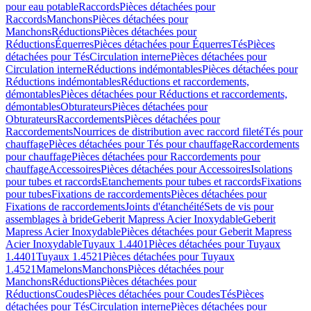
pour eau potable
Raccords
Pièces détachées pour
Raccords
Manchons
Pièces détachées pour
Manchons
Réductions
Pièces détachées pour
Réductions
Équerres
Pièces détachées pour Équerres
Tés
Pièces
détachées pour Tés
Circulation interne
Pièces détachées pour
Circulation interne
Réductions indémontables
Pièces détachées pour
Réductions indémontables
Réductions et raccordements,
démontables
Pièces détachées pour Réductions et raccordements,
démontables
Obturateurs
Pièces détachées pour
Obturateurs
Raccordements
Pièces détachées pour
Raccordements
Nourrices de distribution avec raccord fileté
Tés pour
chauffage
Pièces détachées pour Tés pour chauffage
Raccordements
pour chauffage
Pièces détachées pour Raccordements pour
chauffage
Accessoires
Pièces détachées pour Accessoires
Isolations
pour tubes et raccords
Etanchements pour tubes et raccords
Fixations
pour tubes
Fixations de raccordements
Pièces détachées pour
Fixations de raccordements
Joints d'étanchéité
Sets de vis pour
assemblages à bride
Geberit Mapress Acier Inoxydable
Geberit
Mapress Acier Inoxydable
Pièces détachées pour Geberit Mapress
Acier Inoxydable
Tuyaux 1.4401
Pièces détachées pour Tuyaux
1.4401
Tuyaux 1.4521
Pièces détachées pour Tuyaux
1.4521
Mamelons
Manchons
Pièces détachées pour
Manchons
Réductions
Pièces détachées pour
Réductions
Coudes
Pièces détachées pour Coudes
Tés
Pièces
détachées pour Tés
Circulation interne
Pièces détachées pour