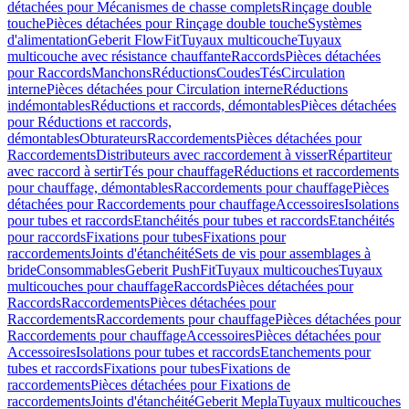
détachées pour Mécanismes de chasse complets
Rinçage double
touche
Pièces détachées pour Rinçage double touche
Systèmes
d'alimentation
Geberit FlowFit
Tuyaux multicouche
Tuyaux
multicouche avec résistance chauffante
Raccords
Pièces détachées
pour Raccords
Manchons
Réductions
Coudes
Tés
Circulation
interne
Pièces détachées pour Circulation interne
Réductions
indémontables
Réductions et raccords, démontables
Pièces détachées
pour Réductions et raccords,
démontables
Obturateurs
Raccordements
Pièces détachées pour
Raccordements
Distributeurs avec raccordement à visser
Répartiteur
avec raccord à sertir
Tés pour chauffage
Réductions et raccordements
pour chauffage, démontables
Raccordements pour chauffage
Pièces
détachées pour Raccordements pour chauffage
Accessoires
Isolations
pour tubes et raccords
Etanchéités pour tubes et raccords
Etanchéités
pour raccords
Fixations pour tubes
Fixations pour
raccordements
Joints d'étanchéité
Sets de vis pour assemblages à
bride
Consommables
Geberit PushFit
Tuyaux multicouches
Tuyaux
multicouches pour chauffage
Raccords
Pièces détachées pour
Raccords
Raccordements
Pièces détachées pour
Raccordements
Raccordements pour chauffage
Pièces détachées pour
Raccordements pour chauffage
Accessoires
Pièces détachées pour
Accessoires
Isolations pour tubes et raccords
Etanchements pour
tubes et raccords
Fixations pour tubes
Fixations de
raccordements
Pièces détachées pour Fixations de
raccordements
Joints d'étanchéité
Geberit Mepla
Tuyaux multicouches