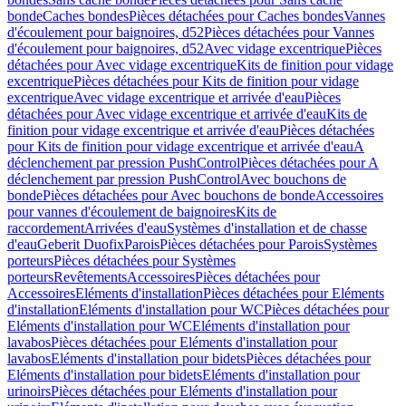
bonde
Caches bondes
Pièces détachées pour Caches bondes
Vannes
d'écoulement pour baignoires, d52
Pièces détachées pour Vannes
d'écoulement pour baignoires, d52
Avec vidage excentrique
Pièces
détachées pour Avec vidage excentrique
Kits de finition pour vidage
excentrique
Pièces détachées pour Kits de finition pour vidage
excentrique
Avec vidage excentrique et arrivée d'eau
Pièces
détachées pour Avec vidage excentrique et arrivée d'eau
Kits de
finition pour vidage excentrique et arrivée d'eau
Pièces détachées
pour Kits de finition pour vidage excentrique et arrivée d'eau
A
déclenchement par pression PushControl
Pièces détachées pour A
déclenchement par pression PushControl
Avec bouchons de
bonde
Pièces détachées pour Avec bouchons de bonde
Accessoires
pour vannes d'écoulement de baignoires
Kits de
raccordement
Arrivées d'eau
Systèmes d'installation et de chasse
d'eau
Geberit Duofix
Parois
Pièces détachées pour Parois
Systèmes
porteurs
Pièces détachées pour Systèmes
porteurs
Revêtements
Accessoires
Pièces détachées pour
Accessoires
Eléments d'installation
Pièces détachées pour Eléments
d'installation
Eléments d'installation pour WC
Pièces détachées pour
Eléments d'installation pour WC
Eléments d'installation pour
lavabos
Pièces détachées pour Eléments d'installation pour
lavabos
Eléments d'installation pour bidets
Pièces détachées pour
Eléments d'installation pour bidets
Eléments d'installation pour
urinoirs
Pièces détachées pour Eléments d'installation pour