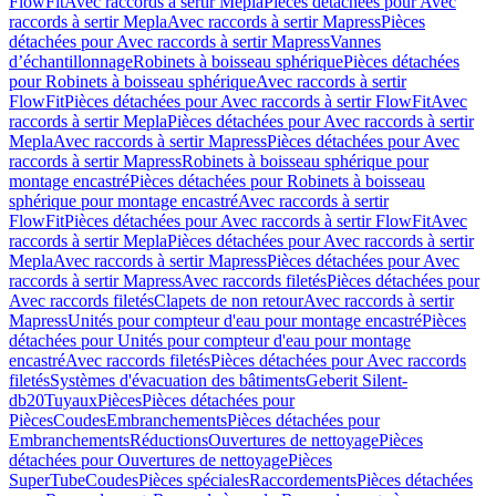
FlowFit
Avec raccords à sertir Mepla
Pièces détachées pour Avec
raccords à sertir Mepla
Avec raccords à sertir Mapress
Pièces
détachées pour Avec raccords à sertir Mapress
Vannes
d’échantillonnage
Robinets à boisseau sphérique
Pièces détachées
pour Robinets à boisseau sphérique
Avec raccords à sertir
FlowFit
Pièces détachées pour Avec raccords à sertir FlowFit
Avec
raccords à sertir Mepla
Pièces détachées pour Avec raccords à sertir
Mepla
Avec raccords à sertir Mapress
Pièces détachées pour Avec
raccords à sertir Mapress
Robinets à boisseau sphérique pour
montage encastré
Pièces détachées pour Robinets à boisseau
sphérique pour montage encastré
Avec raccords à sertir
FlowFit
Pièces détachées pour Avec raccords à sertir FlowFit
Avec
raccords à sertir Mepla
Pièces détachées pour Avec raccords à sertir
Mepla
Avec raccords à sertir Mapress
Pièces détachées pour Avec
raccords à sertir Mapress
Avec raccords filetés
Pièces détachées pour
Avec raccords filetés
Clapets de non retour
Avec raccords à sertir
Mapress
Unités pour compteur d'eau pour montage encastré
Pièces
détachées pour Unités pour compteur d'eau pour montage
encastré
Avec raccords filetés
Pièces détachées pour Avec raccords
filetés
Systèmes d'évacuation des bâtiments
Geberit Silent-
db20
Tuyaux
Pièces
Pièces détachées pour
Pièces
Coudes
Embranchements
Pièces détachées pour
Embranchements
Réductions
Ouvertures de nettoyage
Pièces
détachées pour Ouvertures de nettoyage
Pièces
SuperTube
Coudes
Pièces spéciales
Raccordements
Pièces détachées