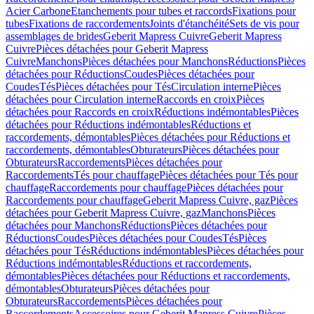
Acier Carbone
Etanchements pour tubes et raccords
Fixations pour
tubes
Fixations de raccordements
Joints d'étanchéité
Sets de vis pour
assemblages de brides
Geberit Mapress Cuivre
Geberit Mapress
Cuivre
Pièces détachées pour Geberit Mapress
Cuivre
Manchons
Pièces détachées pour Manchons
Réductions
Pièces
détachées pour Réductions
Coudes
Pièces détachées pour
Coudes
Tés
Pièces détachées pour Tés
Circulation interne
Pièces
détachées pour Circulation interne
Raccords en croix
Pièces
détachées pour Raccords en croix
Réductions indémontables
Pièces
détachées pour Réductions indémontables
Réductions et
raccordements, démontables
Pièces détachées pour Réductions et
raccordements, démontables
Obturateurs
Pièces détachées pour
Obturateurs
Raccordements
Pièces détachées pour
Raccordements
Tés pour chauffage
Pièces détachées pour Tés pour
chauffage
Raccordements pour chauffage
Pièces détachées pour
Raccordements pour chauffage
Geberit Mapress Cuivre, gaz
Pièces
détachées pour Geberit Mapress Cuivre, gaz
Manchons
Pièces
détachées pour Manchons
Réductions
Pièces détachées pour
Réductions
Coudes
Pièces détachées pour Coudes
Tés
Pièces
détachées pour Tés
Réductions indémontables
Pièces détachées pour
Réductions indémontables
Réductions et raccordements,
démontables
Pièces détachées pour Réductions et raccordements,
démontables
Obturateurs
Pièces détachées pour
Obturateurs
Raccordements
Pièces détachées pour
Raccordements
Accessoires pour Geberit Mapress Cuivre
Pièces