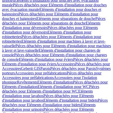
urinoirs
Eléments d'installation pour douches avec évacuation
murale
Pièces détachées pour Eléments d'installation pour douches
avec évacuation murale
Eléments d'installation pour douches et
baignoires
Pièces détachées pour Eléments d'installation pour
douches et baignoires
Eléments pour séparations de douche
Pièces
détachées pour Eléments pour séparations de douche
Eléments
d'installation pour déversoirs
Pièces détachées pour Eléments
d'installation pour déversoirs
Eléments d'installation pour
robinetteries
Pièces détachées pour Eléments d'installation pour
robinetteries
Eléments d'installation pour machines à laver et lave-
vaisselle
Pièces détachées pour Eléments d'installation pour machines
à laver et lave-vaisselle
Eléments d'installation pour charges de
console
Pièces détachées pour Eléments d'installation pour charges
de console
Eléments d'installation pour éviers
Pièces détachées pour
Eléments d'installation pour éviers
Accessoires
Pièces détachées pour
Accessoires
Geberit GIS
Parois
Pièces détachées pour Parois
Systèmes
porteurs
Accessoires pour préfabrications
Pièces détachées pour
Accessoires pour préfabrications
Accessoires pour l'isolation
phonique
Revêtements
Eléments d'installation
Pièces détachées pour
Eléments d'installation
Eléments d'installation pour WC
Pièces
détachées pour Eléments d'installation pour WC
Eléments
d'installation pour lavabos
Pièces détachées pour Eléments
d'installation pour lavabos
Eléments d'installation pour bidets
Pièces
détachées pour Eléments d'installation pour bidets
Eléments
d'installation pour urinoirs
Pièces détachées pour Eléments