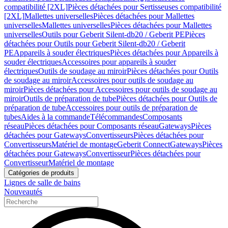
compatibilité [2XL]
Pièces détachées pour Sertisseuses compatibilité
[2XL]
Mallettes universelles
Pièces détachées pour Mallettes
universelles
Mallettes universelles
Pièces détachées pour Mallettes
universelles
Outils pour Geberit Silent-db20 / Geberit PE
Pièces
détachées pour Outils pour Geberit Silent-db20 / Geberit
PE
Appareils à souder électriques
Pièces détachées pour Appareils à
souder électriques
Accessoires pour appareils à souder
électriques
Outils de soudage au miroir
Pièces détachées pour Outils
de soudage au miroir
Accessoires pour outils de soudage au
miroir
Pièces détachées pour Accessoires pour outils de soudage au
miroir
Outils de préparation de tube
Pièces détachées pour Outils de
préparation de tube
Accessoires pour outils de préparation de
tubes
Aides à la commande
Télécommandes
Composants
réseau
Pièces détachées pour Composants réseau
Gateways
Pièces
détachées pour Gateways
Convertisseurs
Pièces détachées pour
Convertisseurs
Matériel de montage
Geberit Connect
Gateways
Pièces
détachées pour Gateways
Convertisseur
Pièces détachées pour
Convertisseur
Matériel de montage
Catégories de produits
Lignes de salle de bains
Nouveautés