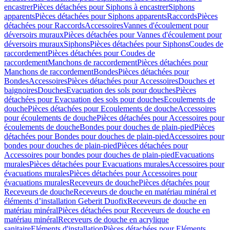
encastrer
Pièces détachées pour Siphons à encastrer
Siphons
apparents
Pièces détachées pour Siphons apparents
Raccords
Pièces
détachées pour Raccords
Accessoires
Vannes d'écoulement pour
déversoirs muraux
Pièces détachées pour Vannes d'écoulement pour
déversoirs muraux
Siphons
Pièces détachées pour Siphons
Coudes de
raccordement
Pièces détachées pour Coudes de
raccordement
Manchons de raccordement
Pièces détachées pour
Manchons de raccordement
Bondes
Pièces détachées pour
Bondes
Accessoires
Pièces détachées pour Accessoires
Douches et
baignoires
Douches
Evacuation des sols pour douches
Pièces
détachées pour Evacuation des sols pour douches
Ecoulements de
douche
Pièces détachées pour Ecoulements de douche
Accessoires
pour écoulements de douche
Pièces détachées pour Accessoires pour
écoulements de douche
Bondes pour douches de plain-pied
Pièces
détachées pour Bondes pour douches de plain-pied
Accessoires pour
bondes pour douches de plain-pied
Pièces détachées pour
Accessoires pour bondes pour douches de plain-pied
Evacuations
murales
Pièces détachées pour Evacuations murales
Accessoires pour
évacuations murales
Pièces détachées pour Accessoires pour
évacuations murales
Receveurs de douche
Pièces détachées pour
Receveurs de douche
Receveurs de douche en matériau minéral et
éléments d’installation Geberit Duofix
Receveurs de douche en
matériau minéral
Pièces détachées pour Receveurs de douche en
matériau minéral
Receveurs de douche en acrylique
sanitaire
Eléments d'installation
Pièces détachées pour Eléments