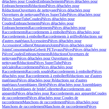
détachées pour Coudes
Embranchements
Pièces détachées pour
Embranchements
Réductions
Pièces détachées pour
Réductions
Ouvertures de nettoyage
Pièces détachées pour
Ouvertures de nettoyage
Pièces SuperTube
Pièces détachées pour
Pièces SuperTube
Coudes
Pièces détachées pour
Coudes
Embranchements
Pièces détachées pour
Embranchements
Raccordements
Pièces détachées pour
Raccordements
Raccordements à emboîter
Pièces détachées pour
Raccordements à emboîter
Raccordements à griffes
Réductions sur
d'autres matériaux
Accessoires
Pièces détachées pour
Accessoires
Colliers
Obturateurs
Joints
Pièces détachées pour
Joints
Consommables
Geberit PE
Tuyaux
Pièces
Pièces détachées pour
Pièces
Coudes
Embranchements
Réductions
Ouvertures de
nettoyage
Pièces détachées pour Ouvertures de
nettoyage
Réductions
Pièces SuperTube
Pièces
spéciales
Raccordements
Pièces détachées pour
Raccordements
Raccords soudés
Raccordements à emboîter
Pièces
détachées pour Raccordements à emboîter
Réductions sur d'autres
matériaux
Pièces détachées pour Réductions sur d'autres
matériaux
Assemblages filetés
Pièces détachées pour Assemblages
filetés
Assemblages de bride
Collerettes
Raccordements aux
appareils
Pièces détachées pour Raccordements aux appareils
Coudes
de raccordement
Pièces détachées pour Coudes de
raccordement
Manchons de raccordement
Pièces détachées pour
Manchons de raccordement
Manchons de raccordement
Pièces