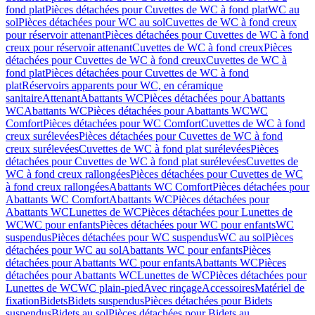
fond plat
Pièces détachées pour Cuvettes de WC à fond plat
WC au
sol
Pièces détachées pour WC au sol
Cuvettes de WC à fond creux
pour réservoir attenant
Pièces détachées pour Cuvettes de WC à fond
creux pour réservoir attenant
Cuvettes de WC à fond creux
Pièces
détachées pour Cuvettes de WC à fond creux
Cuvettes de WC à
fond plat
Pièces détachées pour Cuvettes de WC à fond
plat
Réservoirs apparents pour WC, en céramique
sanitaire
Attenant
Abattants WC
Pièces détachées pour Abattants
WC
Abattants WC
Pièces détachées pour Abattants WC
WC
Comfort
Pièces détachées pour WC Comfort
Cuvettes de WC à fond
creux surélevées
Pièces détachées pour Cuvettes de WC à fond
creux surélevées
Cuvettes de WC à fond plat surélevées
Pièces
détachées pour Cuvettes de WC à fond plat surélevées
Cuvettes de
WC à fond creux rallongées
Pièces détachées pour Cuvettes de WC
à fond creux rallongées
Abattants WC Comfort
Pièces détachées pour
Abattants WC Comfort
Abattants WC
Pièces détachées pour
Abattants WC
Lunettes de WC
Pièces détachées pour Lunettes de
WC
WC pour enfants
Pièces détachées pour WC pour enfants
WC
suspendus
Pièces détachées pour WC suspendus
WC au sol
Pièces
détachées pour WC au sol
Abattants WC pour enfants
Pièces
détachées pour Abattants WC pour enfants
Abattants WC
Pièces
détachées pour Abattants WC
Lunettes de WC
Pièces détachées pour
Lunettes de WC
WC plain-pied
Avec rinçage
Accessoires
Matériel de
fixation
Bidets
Bidets suspendus
Pièces détachées pour Bidets
suspendus
Bidets au sol
Pièces détachées pour Bidets au