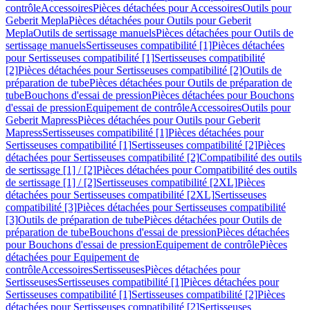
contrôle
Accessoires
Pièces détachées pour Accessoires
Outils pour
Geberit Mepla
Pièces détachées pour Outils pour Geberit
Mepla
Outils de sertissage manuels
Pièces détachées pour Outils de
sertissage manuels
Sertisseuses compatibilité [1]
Pièces détachées
pour Sertisseuses compatibilité [1]
Sertisseuses compatibilité
[2]
Pièces détachées pour Sertisseuses compatibilité [2]
Outils de
préparation de tube
Pièces détachées pour Outils de préparation de
tube
Bouchons d'essai de pression
Pièces détachées pour Bouchons
d'essai de pression
Equipement de contrôle
Accessoires
Outils pour
Geberit Mapress
Pièces détachées pour Outils pour Geberit
Mapress
Sertisseuses compatibilité [1]
Pièces détachées pour
Sertisseuses compatibilité [1]
Sertisseuses compatibilité [2]
Pièces
détachées pour Sertisseuses compatibilité [2]
Compatibilité des outils
de sertissage [1] / [2]
Pièces détachées pour Compatibilité des outils
de sertissage [1] / [2]
Sertisseuses compatibilité [2XL]
Pièces
détachées pour Sertisseuses compatibilité [2XL]
Sertisseuses
compatibilité [3]
Pièces détachées pour Sertisseuses compatibilité
[3]
Outils de préparation de tube
Pièces détachées pour Outils de
préparation de tube
Bouchons d'essai de pression
Pièces détachées
pour Bouchons d'essai de pression
Equipement de contrôle
Pièces
détachées pour Equipement de
contrôle
Accessoires
Sertisseuses
Pièces détachées pour
Sertisseuses
Sertisseuses compatibilité [1]
Pièces détachées pour
Sertisseuses compatibilité [1]
Sertisseuses compatibilité [2]
Pièces
détachées pour Sertisseuses compatibilité [2]
Sertisseuses