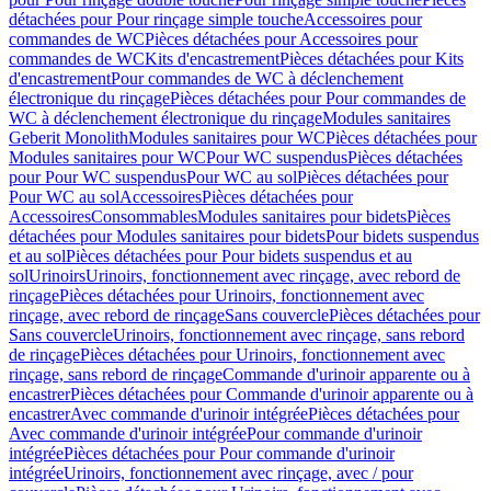
détachées pour Pour rinçage simple touche
Accessoires pour
commandes de WC
Pièces détachées pour Accessoires pour
commandes de WC
Kits d'encastrement
Pièces détachées pour Kits
d'encastrement
Pour commandes de WC à déclenchement
électronique du rinçage
Pièces détachées pour Pour commandes de
WC à déclenchement électronique du rinçage
Modules sanitaires
Geberit Monolith
Modules sanitaires pour WC
Pièces détachées pour
Modules sanitaires pour WC
Pour WC suspendus
Pièces détachées
pour Pour WC suspendus
Pour WC au sol
Pièces détachées pour
Pour WC au sol
Accessoires
Pièces détachées pour
Accessoires
Consommables
Modules sanitaires pour bidets
Pièces
détachées pour Modules sanitaires pour bidets
Pour bidets suspendus
et au sol
Pièces détachées pour Pour bidets suspendus et au
sol
Urinoirs
Urinoirs, fonctionnement avec rinçage, avec rebord de
rinçage
Pièces détachées pour Urinoirs, fonctionnement avec
rinçage, avec rebord de rinçage
Sans couvercle
Pièces détachées pour
Sans couvercle
Urinoirs, fonctionnement avec rinçage, sans rebord
de rinçage
Pièces détachées pour Urinoirs, fonctionnement avec
rinçage, sans rebord de rinçage
Commande d'urinoir apparente ou à
encastrer
Pièces détachées pour Commande d'urinoir apparente ou à
encastrer
Avec commande d'urinoir intégrée
Pièces détachées pour
Avec commande d'urinoir intégrée
Pour commande d'urinoir
intégrée
Pièces détachées pour Pour commande d'urinoir
intégrée
Urinoirs, fonctionnement avec rinçage, avec / pour