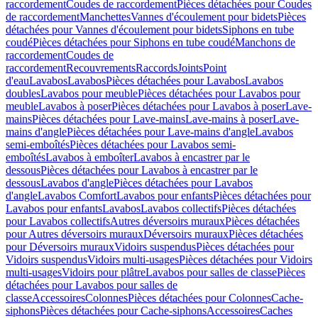
raccordement
Coudes de raccordement
Pièces détachées pour Coudes
de raccordement
Manchettes
Vannes d'écoulement pour bidets
Pièces
détachées pour Vannes d'écoulement pour bidets
Siphons en tube
coudé
Pièces détachées pour Siphons en tube coudé
Manchons de
raccordement
Coudes de
raccordement
Recouvrements
Raccords
Joints
Point
d'eau
Lavabos
Lavabos
Pièces détachées pour Lavabos
Lavabos
doubles
Lavabos pour meuble
Pièces détachées pour Lavabos pour
meuble
Lavabos à poser
Pièces détachées pour Lavabos à poser
Lave-
mains
Pièces détachées pour Lave-mains
Lave-mains à poser
Lave-
mains d'angle
Pièces détachées pour Lave-mains d'angle
Lavabos
semi-emboîtés
Pièces détachées pour Lavabos semi-
emboîtés
Lavabos à emboîter
Lavabos à encastrer par le
dessous
Pièces détachées pour Lavabos à encastrer par le
dessous
Lavabos d'angle
Pièces détachées pour Lavabos
d'angle
Lavabos Comfort
Lavabos pour enfants
Pièces détachées pour
Lavabos pour enfants
Lavabos
Lavabos collectifs
Pièces détachées
pour Lavabos collectifs
Autres déversoirs muraux
Pièces détachées
pour Autres déversoirs muraux
Déversoirs muraux
Pièces détachées
pour Déversoirs muraux
Vidoirs suspendus
Pièces détachées pour
Vidoirs suspendus
Vidoirs multi-usages
Pièces détachées pour Vidoirs
multi-usages
Vidoirs pour plâtre
Lavabos pour salles de classe
Pièces
détachées pour Lavabos pour salles de
classe
Accessoires
Colonnes
Pièces détachées pour Colonnes
Cache-
siphons
Pièces détachées pour Cache-siphons
Accessoires
Caches