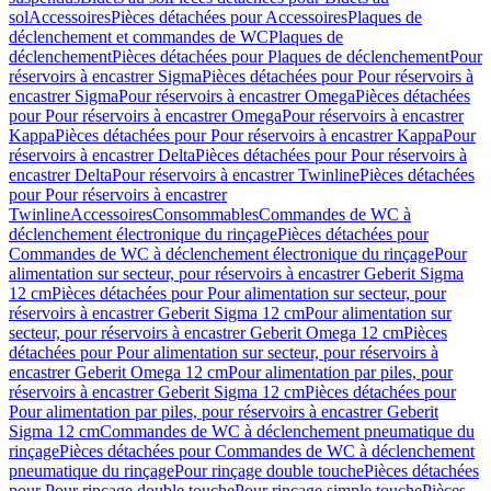
sol
Accessoires
Pièces détachées pour Accessoires
Plaques de
déclenchement et commandes de WC
Plaques de
déclenchement
Pièces détachées pour Plaques de déclenchement
Pour
réservoirs à encastrer Sigma
Pièces détachées pour Pour réservoirs à
encastrer Sigma
Pour réservoirs à encastrer Omega
Pièces détachées
pour Pour réservoirs à encastrer Omega
Pour réservoirs à encastrer
Kappa
Pièces détachées pour Pour réservoirs à encastrer Kappa
Pour
réservoirs à encastrer Delta
Pièces détachées pour Pour réservoirs à
encastrer Delta
Pour réservoirs à encastrer Twinline
Pièces détachées
pour Pour réservoirs à encastrer
Twinline
Accessoires
Consommables
Commandes de WC à
déclenchement électronique du rinçage
Pièces détachées pour
Commandes de WC à déclenchement électronique du rinçage
Pour
alimentation sur secteur, pour réservoirs à encastrer Geberit Sigma
12 cm
Pièces détachées pour Pour alimentation sur secteur, pour
réservoirs à encastrer Geberit Sigma 12 cm
Pour alimentation sur
secteur, pour réservoirs à encastrer Geberit Omega 12 cm
Pièces
détachées pour Pour alimentation sur secteur, pour réservoirs à
encastrer Geberit Omega 12 cm
Pour alimentation par piles, pour
réservoirs à encastrer Geberit Sigma 12 cm
Pièces détachées pour
Pour alimentation par piles, pour réservoirs à encastrer Geberit
Sigma 12 cm
Commandes de WC à déclenchement pneumatique du
rinçage
Pièces détachées pour Commandes de WC à déclenchement
pneumatique du rinçage
Pour rinçage double touche
Pièces détachées
pour Pour rinçage double touche
Pour rinçage simple touche
Pièces