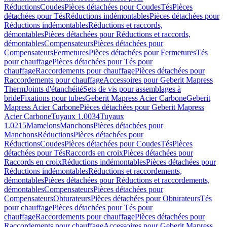
Réductions
Coudes
Pièces détachées pour Coudes
Tés
Pièces
détachées pour Tés
Réductions indémontables
Pièces détachées pour
Réductions indémontables
Réductions et raccords,
démontables
Pièces détachées pour Réductions et raccords,
démontables
Compensateurs
Pièces détachées pour
Compensateurs
Fermetures
Pièces détachées pour Fermetures
Tés
pour chauffage
Pièces détachées pour Tés pour
chauffage
Raccordements pour chauffage
Pièces détachées pour
Raccordements pour chauffage
Accessoires pour Geberit Mapress
Therm
Joints d'étanchéité
Sets de vis pour assemblages à
bride
Fixations pour tubes
Geberit Mapress Acier Carbone
Geberit
Mapress Acier Carbone
Pièces détachées pour Geberit Mapress
Acier Carbone
Tuyaux 1.0034
Tuyaux
1.0215
Mamelons
Manchons
Pièces détachées pour
Manchons
Réductions
Pièces détachées pour
Réductions
Coudes
Pièces détachées pour Coudes
Tés
Pièces
détachées pour Tés
Raccords en croix
Pièces détachées pour
Raccords en croix
Réductions indémontables
Pièces détachées pour
Réductions indémontables
Réductions et raccordements,
démontables
Pièces détachées pour Réductions et raccordements,
démontables
Compensateurs
Pièces détachées pour
Compensateurs
Obturateurs
Pièces détachées pour Obturateurs
Tés
pour chauffage
Pièces détachées pour Tés pour
chauffage
Raccordements pour chauffage
Pièces détachées pour
Raccordements pour chauffage
Accessoires pour Geberit Mapress