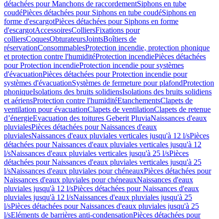
détachées pour Manchons de raccordement
Siphons en tube
coudé
Pièces détachées pour Siphons en tube coudé
Siphons en
forme d'escargot
Pièces détachées pour Siphons en forme
d'escargot
Accessoires
Colliers
Fixations pour
colliers
Coques
Obturateurs
Joints
Boîtiers de
réservation
Consommables
Protection incendie, protection phonique
et protection contre l'humidité
Protection incendie
Pièces détachées
pour Protection incendie
Protection incendie pour systèmes
d'évacuation
Pièces détachées pour Protection incendie pour
systèmes d'évacuation
Systèmes de fermeture pour plafond
Protection
phonique
Isolations des bruits solidiens
Isolations des bruits solidiens
et aériens
Protection contre l'humidité
Etanchements
Clapets de
ventilation pour évacuation
Clapets de ventilation
Clapets de retenue
d’énergie
Evacuation des toitures Geberit Pluvia
Naissances d'eaux
pluviales
Pièces détachées pour Naissances d'eaux
pluviales
Naissances d'eaux pluviales verticales jusqu'à 12 l/s
Pièces
détachées pour Naissances d'eaux pluviales verticales jusqu'à 12
l/s
Naissances d'eaux pluviales verticales jusqu'à 25 l/s
Pièces
détachées pour Naissances d'eaux pluviales verticales jusqu'à 25
l/s
Naissances d'eaux pluviales pour chéneaux
Pièces détachées pour
Naissances d'eaux pluviales pour chéneaux
Naissances d'eaux
pluviales jusqu'à 12 l/s
Pièces détachées pour Naissances d'eaux
pluviales jusqu'à 12 l/s
Naissances d'eaux pluviales jusqu'à 25
l/s
Pièces détachées pour Naissances d'eaux pluviales jusqu'à 25
l/s
Eléments de barrières anti-condensation
Pièces détachées pour