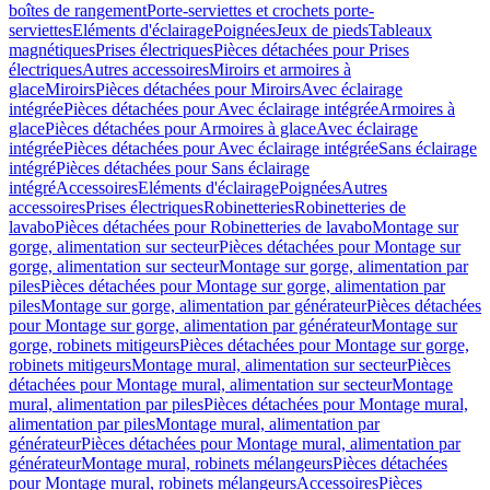
boîtes de rangement
Porte-serviettes et crochets porte-
serviettes
Eléments d'éclairage
Poignées
Jeux de pieds
Tableaux
magnétiques
Prises électriques
Pièces détachées pour Prises
électriques
Autres accessoires
Miroirs et armoires à
glace
Miroirs
Pièces détachées pour Miroirs
Avec éclairage
intégrée
Pièces détachées pour Avec éclairage intégrée
Armoires à
glace
Pièces détachées pour Armoires à glace
Avec éclairage
intégrée
Pièces détachées pour Avec éclairage intégrée
Sans éclairage
intégré
Pièces détachées pour Sans éclairage
intégré
Accessoires
Eléments d'éclairage
Poignées
Autres
accessoires
Prises électriques
Robinetteries
Robinetteries de
lavabo
Pièces détachées pour Robinetteries de lavabo
Montage sur
gorge, alimentation sur secteur
Pièces détachées pour Montage sur
gorge, alimentation sur secteur
Montage sur gorge, alimentation par
piles
Pièces détachées pour Montage sur gorge, alimentation par
piles
Montage sur gorge, alimentation par générateur
Pièces détachées
pour Montage sur gorge, alimentation par générateur
Montage sur
gorge, robinets mitigeurs
Pièces détachées pour Montage sur gorge,
robinets mitigeurs
Montage mural, alimentation sur secteur
Pièces
détachées pour Montage mural, alimentation sur secteur
Montage
mural, alimentation par piles
Pièces détachées pour Montage mural,
alimentation par piles
Montage mural, alimentation par
générateur
Pièces détachées pour Montage mural, alimentation par
générateur
Montage mural, robinets mélangeurs
Pièces détachées
pour Montage mural, robinets mélangeurs
Accessoires
Pièces