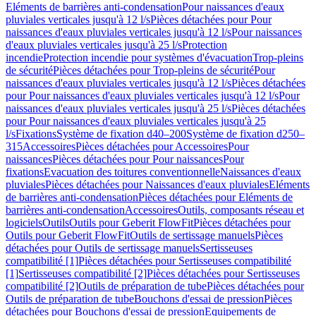
Eléments de barrières anti-condensation
Pour naissances d'eaux
pluviales verticales jusqu'à 12 l/s
Pièces détachées pour Pour
naissances d'eaux pluviales verticales jusqu'à 12 l/s
Pour naissances
d'eaux pluviales verticales jusqu'à 25 l/s
Protection
incendie
Protection incendie pour systèmes d'évacuation
Trop-pleins
de sécurité
Pièces détachées pour Trop-pleins de sécurité
Pour
naissances d'eaux pluviales verticales jusqu'à 12 l/s
Pièces détachées
pour Pour naissances d'eaux pluviales verticales jusqu'à 12 l/s
Pour
naissances d'eaux pluviales verticales jusqu'à 25 l/s
Pièces détachées
pour Pour naissances d'eaux pluviales verticales jusqu'à 25
l/s
Fixations
Système de fixation d40–200
Système de fixation d250–
315
Accessoires
Pièces détachées pour Accessoires
Pour
naissances
Pièces détachées pour Pour naissances
Pour
fixations
Evacuation des toitures conventionnelle
Naissances d'eaux
pluviales
Pièces détachées pour Naissances d'eaux pluviales
Eléments
de barrières anti-condensation
Pièces détachées pour Eléments de
barrières anti-condensation
Accessoires
Outils, composants réseau et
logiciels
Outils
Outils pour Geberit FlowFit
Pièces détachées pour
Outils pour Geberit FlowFit
Outils de sertissage manuels
Pièces
détachées pour Outils de sertissage manuels
Sertisseuses
compatibilité [1]
Pièces détachées pour Sertisseuses compatibilité
[1]
Sertisseuses compatibilité [2]
Pièces détachées pour Sertisseuses
compatibilité [2]
Outils de préparation de tube
Pièces détachées pour
Outils de préparation de tube
Bouchons d'essai de pression
Pièces
détachées pour Bouchons d'essai de pression
Equipements de