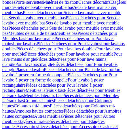
bondes
Porte-serviettes
Matériel de fixation
Caches décoratifs
Etagères
murales
Sets de lavabo avec meuble bas
Sets de lave-mains avec
meuble bas
Pièces détachées pour Sets de lave-mains avec meuble
bas
Sets de lavabo avec meuble bas
Pièces détachées pour Sets de
lavabo avec meuble bas
Sets de lavabo pour meuble avec meuble
bas
Pièces détachées pour Sets de lavabo pour meuble avec meuble
bas
Meubles de salle de bains
Meubles bas
Pièces détachées pour
Meubles bas
Pour lave-mains
Pièces détachées pour Pour lave-
mains
Pour lavabos
Pièces détachées pour Pour lavabos
Pour lavabos
doubles
Pièces détachées pour Pour lavabos doubles
Pour lavabos
pour meuble
Pièces détachées pour Pour lavabos pour meuble
Pour
lave-mains d'angle
Pièces détachées pour Pour lave-mains
d'angle
Pour lavabos d'angle
Pièces détachées pour Pour lavabos
d'angle
Plans de lavabo
Pièces détachées pour Plans de lavabo
Pour
lavabo à poser en forme de coupelle
Pièces détachées pour Pour
lavabo à poser en forme de coupelle
Pour lavabo à poser
rectangulaire
Pièces détachées pour Pour lavabo à poser
rectangulaire
Meubles latéraux bas
Pièces détachées pour Meubles
latéraux bas
Meubles latéraux bas
Pièces détachées pour Meubles
latéraux bas
Colonnes hautes
Pièces détachées pour Colonnes
hautes
Colonnes mi-hautes
Pièces détachées pour Colonnes mi-
hautes
Armoires hautes compactes
Pièces détachées pour Armoires
hautes compactes
Autres meubles
Pièces détachées pour Autres
meubles
Etagères murales
Pièces détachées pour Etagères
murales
Accessoires
Pièces détachées pour Accessoires
Casiers et