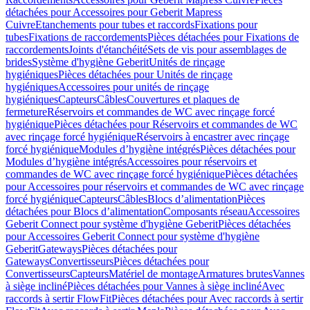
détachées pour Accessoires pour Geberit Mapress
Cuivre
Etanchements pour tubes et raccords
Fixations pour
tubes
Fixations de raccordements
Pièces détachées pour Fixations de
raccordements
Joints d'étanchéité
Sets de vis pour assemblages de
brides
Système d'hygiène Geberit
Unités de rinçage
hygiéniques
Pièces détachées pour Unités de rinçage
hygiéniques
Accessoires pour unités de rinçage
hygiéniques
Capteurs
Câbles
Couvertures et plaques de
fermeture
Réservoirs et commandes de WC avec rinçage forcé
hygiénique
Pièces détachées pour Réservoirs et commandes de WC
avec rinçage forcé hygiénique
Réservoirs à encastrer avec rinçage
forcé hygiénique
Modules d’hygiène intégrés
Pièces détachées pour
Modules d’hygiène intégrés
Accessoires pour réservoirs et
commandes de WC avec rinçage forcé hygiénique
Pièces détachées
pour Accessoires pour réservoirs et commandes de WC avec rinçage
forcé hygiénique
Capteurs
Câbles
Blocs d’alimentation
Pièces
détachées pour Blocs d’alimentation
Composants réseau
Accessoires
Geberit Connect pour système d'hygiène Geberit
Pièces détachées
pour Accessoires Geberit Connect pour système d'hygiène
Geberit
Gateways
Pièces détachées pour
Gateways
Convertisseurs
Pièces détachées pour
Convertisseurs
Capteurs
Matériel de montage
Armatures brutes
Vannes
à siège incliné
Pièces détachées pour Vannes à siège incliné
Avec
raccords à sertir FlowFit
Pièces détachées pour Avec raccords à sertir