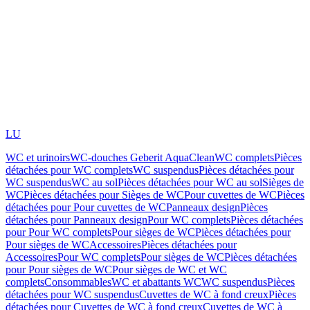
LU
WC et urinoirs
WC-douches Geberit AquaClean
WC complets
Pièces
détachées pour WC complets
WC suspendus
Pièces détachées pour
WC suspendus
WC au sol
Pièces détachées pour WC au sol
Sièges de
WC
Pièces détachées pour Sièges de WC
Pour cuvettes de WC
Pièces
détachées pour Pour cuvettes de WC
Panneaux design
Pièces
détachées pour Panneaux design
Pour WC complets
Pièces détachées
pour Pour WC complets
Pour sièges de WC
Pièces détachées pour
Pour sièges de WC
Accessoires
Pièces détachées pour
Accessoires
Pour WC complets
Pour sièges de WC
Pièces détachées
pour Pour sièges de WC
Pour sièges de WC et WC
complets
Consommables
WC et abattants WC
WC suspendus
Pièces
détachées pour WC suspendus
Cuvettes de WC à fond creux
Pièces
détachées pour Cuvettes de WC à fond creux
Cuvettes de WC à