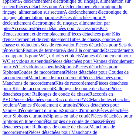
apparent
A déclenchement électronique du rinçage, alimentation sur
secteur
Pièces détachées pour A déclenchement électronique du
rinçage, alimentation sur secteur
A déclenchement électronique du
rinçage, alimentation par piles
Pièces détachées pour A
déclenchement électronique du rinçage, alimentation par
piles
Accessoires
Pièces détachées pour Accessoires
Kits
d'encastrement et de remplacement
Pièces détachées pour Kits
d'encastrement et de remplacement
Tubes de chasse, coudes de
chasse et réductions
Sets de rénovation
Pièces détachées pour Sets de
rénovation
Plaques de fermeture
Aides à la commande
Raccordements
aux appareils pour WC, urinoirs et bidets
Vannes d'écoulement pour
WC et vidoirs suspendus
Pièces détachées pour Vannes d'écoulement
pour WC et vidoirs suspendus
Siphons
Pièces détachées pour
Siphons
Coudes de raccordement
Pièces détachées pour Coudes de
raccordement
Manchons de raccordement
Pièces détachées pour
Manchons de raccordement
Kits de raccordement
Pièces détachées
pour Kits de raccordement
Rallonges de coude de chasse
Pièces
détachées pour Rallonges de coude de chasse
Raccords en
PVC
Pièces détachées pour Raccords en PVC
Manchettes et cache-
boulons
Vannes d'écoulement d'urinoirs
Pièces détachées pour
Vannes d'écoulement d'urinoirs
Siphons d'urinoirs
Pièces détachées
pour Siphons d'urinoirs
Siphons en tube coudé
Pièces détachées pour
Siphons en tube coudé
Rallonges de coude de chasse
Pièces
détachées pour Rallonges de coude de chasse
Manchons de
raccordement
Pièces détachées pour Manchons de