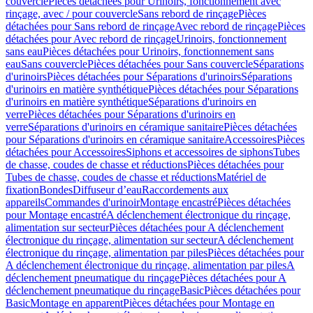
couvercle
Pièces détachées pour Urinoirs, fonctionnement avec
rinçage, avec / pour couvercle
Sans rebord de rinçage
Pièces
détachées pour Sans rebord de rinçage
Avec rebord de rinçage
Pièces
détachées pour Avec rebord de rinçage
Urinoirs, fonctionnement
sans eau
Pièces détachées pour Urinoirs, fonctionnement sans
eau
Sans couvercle
Pièces détachées pour Sans couvercle
Séparations
d'urinoirs
Pièces détachées pour Séparations d'urinoirs
Séparations
d'urinoirs en matière synthétique
Pièces détachées pour Séparations
d'urinoirs en matière synthétique
Séparations d'urinoirs en
verre
Pièces détachées pour Séparations d'urinoirs en
verre
Séparations d'urinoirs en céramique sanitaire
Pièces détachées
pour Séparations d'urinoirs en céramique sanitaire
Accessoires
Pièces
détachées pour Accessoires
Siphons et accessoires de siphons
Tubes
de chasse, coudes de chasse et réductions
Pièces détachées pour
Tubes de chasse, coudes de chasse et réductions
Matériel de
fixation
Bondes
Diffuseur d’eau
Raccordements aux
appareils
Commandes d'urinoir
Montage encastré
Pièces détachées
pour Montage encastré
A déclenchement électronique du rinçage,
alimentation sur secteur
Pièces détachées pour A déclenchement
électronique du rinçage, alimentation sur secteur
A déclenchement
électronique du rinçage, alimentation par piles
Pièces détachées pour
A déclenchement électronique du rinçage, alimentation par piles
A
déclenchement pneumatique du rinçage
Pièces détachées pour A
déclenchement pneumatique du rinçage
Basic
Pièces détachées pour
Basic
Montage en apparent
Pièces détachées pour Montage en