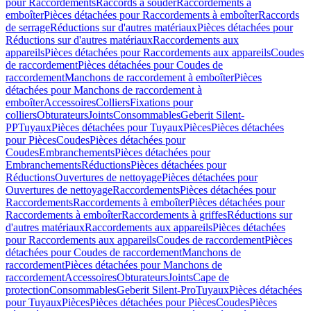
pour Raccordements
Raccords à souder
Raccordements à
emboîter
Pièces détachées pour Raccordements à emboîter
Raccords
de serrage
Réductions sur d'autres matériaux
Pièces détachées pour
Réductions sur d'autres matériaux
Raccordements aux
appareils
Pièces détachées pour Raccordements aux appareils
Coudes
de raccordement
Pièces détachées pour Coudes de
raccordement
Manchons de raccordement à emboîter
Pièces
détachées pour Manchons de raccordement à
emboîter
Accessoires
Colliers
Fixations pour
colliers
Obturateurs
Joints
Consommables
Geberit Silent-
PP
Tuyaux
Pièces détachées pour Tuyaux
Pièces
Pièces détachées
pour Pièces
Coudes
Pièces détachées pour
Coudes
Embranchements
Pièces détachées pour
Embranchements
Réductions
Pièces détachées pour
Réductions
Ouvertures de nettoyage
Pièces détachées pour
Ouvertures de nettoyage
Raccordements
Pièces détachées pour
Raccordements
Raccordements à emboîter
Pièces détachées pour
Raccordements à emboîter
Raccordements à griffes
Réductions sur
d'autres matériaux
Raccordements aux appareils
Pièces détachées
pour Raccordements aux appareils
Coudes de raccordement
Pièces
détachées pour Coudes de raccordement
Manchons de
raccordement
Pièces détachées pour Manchons de
raccordement
Accessoires
Obturateurs
Joints
Cape de
protection
Consommables
Geberit Silent-Pro
Tuyaux
Pièces détachées
pour Tuyaux
Pièces
Pièces détachées pour Pièces
Coudes
Pièces