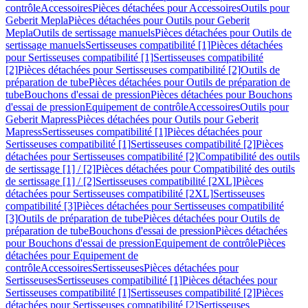
contrôle
Accessoires
Pièces détachées pour Accessoires
Outils pour
Geberit Mepla
Pièces détachées pour Outils pour Geberit
Mepla
Outils de sertissage manuels
Pièces détachées pour Outils de
sertissage manuels
Sertisseuses compatibilité [1]
Pièces détachées
pour Sertisseuses compatibilité [1]
Sertisseuses compatibilité
[2]
Pièces détachées pour Sertisseuses compatibilité [2]
Outils de
préparation de tube
Pièces détachées pour Outils de préparation de
tube
Bouchons d'essai de pression
Pièces détachées pour Bouchons
d'essai de pression
Equipement de contrôle
Accessoires
Outils pour
Geberit Mapress
Pièces détachées pour Outils pour Geberit
Mapress
Sertisseuses compatibilité [1]
Pièces détachées pour
Sertisseuses compatibilité [1]
Sertisseuses compatibilité [2]
Pièces
détachées pour Sertisseuses compatibilité [2]
Compatibilité des outils
de sertissage [1] / [2]
Pièces détachées pour Compatibilité des outils
de sertissage [1] / [2]
Sertisseuses compatibilité [2XL]
Pièces
détachées pour Sertisseuses compatibilité [2XL]
Sertisseuses
compatibilité [3]
Pièces détachées pour Sertisseuses compatibilité
[3]
Outils de préparation de tube
Pièces détachées pour Outils de
préparation de tube
Bouchons d'essai de pression
Pièces détachées
pour Bouchons d'essai de pression
Equipement de contrôle
Pièces
détachées pour Equipement de
contrôle
Accessoires
Sertisseuses
Pièces détachées pour
Sertisseuses
Sertisseuses compatibilité [1]
Pièces détachées pour
Sertisseuses compatibilité [1]
Sertisseuses compatibilité [2]
Pièces
détachées pour Sertisseuses compatibilité [2]
Sertisseuses