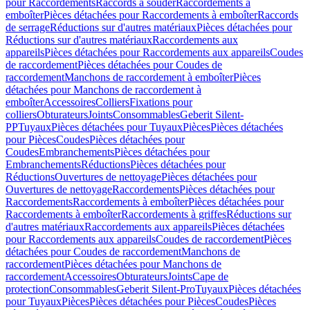
pour Raccordements
Raccords à souder
Raccordements à
emboîter
Pièces détachées pour Raccordements à emboîter
Raccords
de serrage
Réductions sur d'autres matériaux
Pièces détachées pour
Réductions sur d'autres matériaux
Raccordements aux
appareils
Pièces détachées pour Raccordements aux appareils
Coudes
de raccordement
Pièces détachées pour Coudes de
raccordement
Manchons de raccordement à emboîter
Pièces
détachées pour Manchons de raccordement à
emboîter
Accessoires
Colliers
Fixations pour
colliers
Obturateurs
Joints
Consommables
Geberit Silent-
PP
Tuyaux
Pièces détachées pour Tuyaux
Pièces
Pièces détachées
pour Pièces
Coudes
Pièces détachées pour
Coudes
Embranchements
Pièces détachées pour
Embranchements
Réductions
Pièces détachées pour
Réductions
Ouvertures de nettoyage
Pièces détachées pour
Ouvertures de nettoyage
Raccordements
Pièces détachées pour
Raccordements
Raccordements à emboîter
Pièces détachées pour
Raccordements à emboîter
Raccordements à griffes
Réductions sur
d'autres matériaux
Raccordements aux appareils
Pièces détachées
pour Raccordements aux appareils
Coudes de raccordement
Pièces
détachées pour Coudes de raccordement
Manchons de
raccordement
Pièces détachées pour Manchons de
raccordement
Accessoires
Obturateurs
Joints
Cape de
protection
Consommables
Geberit Silent-Pro
Tuyaux
Pièces détachées
pour Tuyaux
Pièces
Pièces détachées pour Pièces
Coudes
Pièces