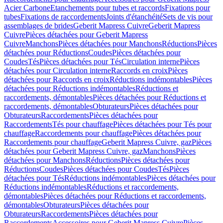
Acier Carbone
Etanchements pour tubes et raccords
Fixations pour
tubes
Fixations de raccordements
Joints d'étanchéité
Sets de vis pour
assemblages de brides
Geberit Mapress Cuivre
Geberit Mapress
Cuivre
Pièces détachées pour Geberit Mapress
Cuivre
Manchons
Pièces détachées pour Manchons
Réductions
Pièces
détachées pour Réductions
Coudes
Pièces détachées pour
Coudes
Tés
Pièces détachées pour Tés
Circulation interne
Pièces
détachées pour Circulation interne
Raccords en croix
Pièces
détachées pour Raccords en croix
Réductions indémontables
Pièces
détachées pour Réductions indémontables
Réductions et
raccordements, démontables
Pièces détachées pour Réductions et
raccordements, démontables
Obturateurs
Pièces détachées pour
Obturateurs
Raccordements
Pièces détachées pour
Raccordements
Tés pour chauffage
Pièces détachées pour Tés pour
chauffage
Raccordements pour chauffage
Pièces détachées pour
Raccordements pour chauffage
Geberit Mapress Cuivre, gaz
Pièces
détachées pour Geberit Mapress Cuivre, gaz
Manchons
Pièces
détachées pour Manchons
Réductions
Pièces détachées pour
Réductions
Coudes
Pièces détachées pour Coudes
Tés
Pièces
détachées pour Tés
Réductions indémontables
Pièces détachées pour
Réductions indémontables
Réductions et raccordements,
démontables
Pièces détachées pour Réductions et raccordements,
démontables
Obturateurs
Pièces détachées pour
Obturateurs
Raccordements
Pièces détachées pour
Raccordements
Accessoires pour Geberit Mapress Cuivre
Pièces