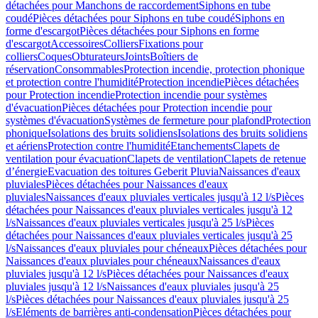
détachées pour Manchons de raccordement
Siphons en tube
coudé
Pièces détachées pour Siphons en tube coudé
Siphons en
forme d'escargot
Pièces détachées pour Siphons en forme
d'escargot
Accessoires
Colliers
Fixations pour
colliers
Coques
Obturateurs
Joints
Boîtiers de
réservation
Consommables
Protection incendie, protection phonique
et protection contre l'humidité
Protection incendie
Pièces détachées
pour Protection incendie
Protection incendie pour systèmes
d'évacuation
Pièces détachées pour Protection incendie pour
systèmes d'évacuation
Systèmes de fermeture pour plafond
Protection
phonique
Isolations des bruits solidiens
Isolations des bruits solidiens
et aériens
Protection contre l'humidité
Etanchements
Clapets de
ventilation pour évacuation
Clapets de ventilation
Clapets de retenue
d’énergie
Evacuation des toitures Geberit Pluvia
Naissances d'eaux
pluviales
Pièces détachées pour Naissances d'eaux
pluviales
Naissances d'eaux pluviales verticales jusqu'à 12 l/s
Pièces
détachées pour Naissances d'eaux pluviales verticales jusqu'à 12
l/s
Naissances d'eaux pluviales verticales jusqu'à 25 l/s
Pièces
détachées pour Naissances d'eaux pluviales verticales jusqu'à 25
l/s
Naissances d'eaux pluviales pour chéneaux
Pièces détachées pour
Naissances d'eaux pluviales pour chéneaux
Naissances d'eaux
pluviales jusqu'à 12 l/s
Pièces détachées pour Naissances d'eaux
pluviales jusqu'à 12 l/s
Naissances d'eaux pluviales jusqu'à 25
l/s
Pièces détachées pour Naissances d'eaux pluviales jusqu'à 25
l/s
Eléments de barrières anti-condensation
Pièces détachées pour