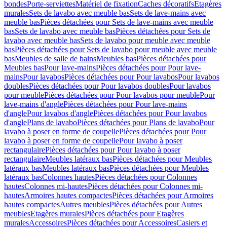
bondes
Porte-serviettes
Matériel de fixation
Caches décoratifs
Etagères
murales
Sets de lavabo avec meuble bas
Sets de lave-mains avec
meuble bas
Pièces détachées pour Sets de lave-mains avec meuble
bas
Sets de lavabo avec meuble bas
Pièces détachées pour Sets de
lavabo avec meuble bas
Sets de lavabo pour meuble avec meuble
bas
Pièces détachées pour Sets de lavabo pour meuble avec meuble
bas
Meubles de salle de bains
Meubles bas
Pièces détachées pour
Meubles bas
Pour lave-mains
Pièces détachées pour Pour lave-
mains
Pour lavabos
Pièces détachées pour Pour lavabos
Pour lavabos
doubles
Pièces détachées pour Pour lavabos doubles
Pour lavabos
pour meuble
Pièces détachées pour Pour lavabos pour meuble
Pour
lave-mains d'angle
Pièces détachées pour Pour lave-mains
d'angle
Pour lavabos d'angle
Pièces détachées pour Pour lavabos
d'angle
Plans de lavabo
Pièces détachées pour Plans de lavabo
Pour
lavabo à poser en forme de coupelle
Pièces détachées pour Pour
lavabo à poser en forme de coupelle
Pour lavabo à poser
rectangulaire
Pièces détachées pour Pour lavabo à poser
rectangulaire
Meubles latéraux bas
Pièces détachées pour Meubles
latéraux bas
Meubles latéraux bas
Pièces détachées pour Meubles
latéraux bas
Colonnes hautes
Pièces détachées pour Colonnes
hautes
Colonnes mi-hautes
Pièces détachées pour Colonnes mi-
hautes
Armoires hautes compactes
Pièces détachées pour Armoires
hautes compactes
Autres meubles
Pièces détachées pour Autres
meubles
Etagères murales
Pièces détachées pour Etagères
murales
Accessoires
Pièces détachées pour Accessoires
Casiers et