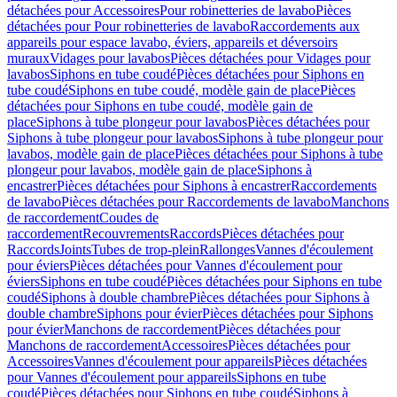
détachées pour Accessoires
Pour robinetteries de lavabo
Pièces
détachées pour Pour robinetteries de lavabo
Raccordements aux
appareils pour espace lavabo, éviers, appareils et déversoirs
muraux
Vidages pour lavabos
Pièces détachées pour Vidages pour
lavabos
Siphons en tube coudé
Pièces détachées pour Siphons en
tube coudé
Siphons en tube coudé, modèle gain de place
Pièces
détachées pour Siphons en tube coudé, modèle gain de
place
Siphons à tube plongeur pour lavabos
Pièces détachées pour
Siphons à tube plongeur pour lavabos
Siphons à tube plongeur pour
lavabos, modèle gain de place
Pièces détachées pour Siphons à tube
plongeur pour lavabos, modèle gain de place
Siphons à
encastrer
Pièces détachées pour Siphons à encastrer
Raccordements
de lavabo
Pièces détachées pour Raccordements de lavabo
Manchons
de raccordement
Coudes de
raccordement
Recouvrements
Raccords
Pièces détachées pour
Raccords
Joints
Tubes de trop-plein
Rallonges
Vannes d'écoulement
pour éviers
Pièces détachées pour Vannes d'écoulement pour
éviers
Siphons en tube coudé
Pièces détachées pour Siphons en tube
coudé
Siphons à double chambre
Pièces détachées pour Siphons à
double chambre
Siphons pour évier
Pièces détachées pour Siphons
pour évier
Manchons de raccordement
Pièces détachées pour
Manchons de raccordement
Accessoires
Pièces détachées pour
Accessoires
Vannes d'écoulement pour appareils
Pièces détachées
pour Vannes d'écoulement pour appareils
Siphons en tube
coudé
Pièces détachées pour Siphons en tube coudé
Siphons à