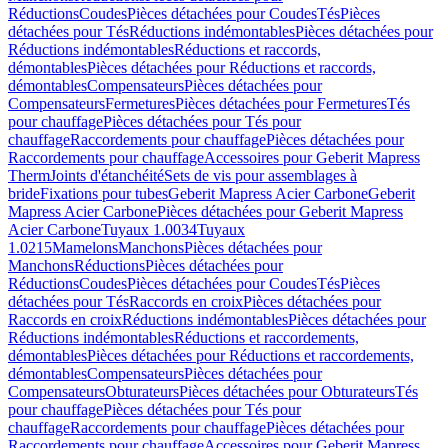
Réductions
Coudes
Pièces détachées pour Coudes
Tés
Pièces
détachées pour Tés
Réductions indémontables
Pièces détachées pour
Réductions indémontables
Réductions et raccords,
démontables
Pièces détachées pour Réductions et raccords,
démontables
Compensateurs
Pièces détachées pour
Compensateurs
Fermetures
Pièces détachées pour Fermetures
Tés
pour chauffage
Pièces détachées pour Tés pour
chauffage
Raccordements pour chauffage
Pièces détachées pour
Raccordements pour chauffage
Accessoires pour Geberit Mapress
Therm
Joints d'étanchéité
Sets de vis pour assemblages à
bride
Fixations pour tubes
Geberit Mapress Acier Carbone
Geberit
Mapress Acier Carbone
Pièces détachées pour Geberit Mapress
Acier Carbone
Tuyaux 1.0034
Tuyaux
1.0215
Mamelons
Manchons
Pièces détachées pour
Manchons
Réductions
Pièces détachées pour
Réductions
Coudes
Pièces détachées pour Coudes
Tés
Pièces
détachées pour Tés
Raccords en croix
Pièces détachées pour
Raccords en croix
Réductions indémontables
Pièces détachées pour
Réductions indémontables
Réductions et raccordements,
démontables
Pièces détachées pour Réductions et raccordements,
démontables
Compensateurs
Pièces détachées pour
Compensateurs
Obturateurs
Pièces détachées pour Obturateurs
Tés
pour chauffage
Pièces détachées pour Tés pour
chauffage
Raccordements pour chauffage
Pièces détachées pour
Raccordements pour chauffage
Accessoires pour Geberit Mapress