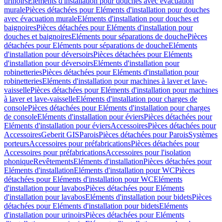
urinoirs
Eléments d'installation pour douches avec évacuation
murale
Pièces détachées pour Eléments d'installation pour douches
avec évacuation murale
Eléments d'installation pour douches et
baignoires
Pièces détachées pour Eléments d'installation pour
douches et baignoires
Eléments pour séparations de douche
Pièces
détachées pour Eléments pour séparations de douche
Eléments
d'installation pour déversoirs
Pièces détachées pour Eléments
d'installation pour déversoirs
Eléments d'installation pour
robinetteries
Pièces détachées pour Eléments d'installation pour
robinetteries
Eléments d'installation pour machines à laver et lave-
vaisselle
Pièces détachées pour Eléments d'installation pour machines
à laver et lave-vaisselle
Eléments d'installation pour charges de
console
Pièces détachées pour Eléments d'installation pour charges
de console
Eléments d'installation pour éviers
Pièces détachées pour
Eléments d'installation pour éviers
Accessoires
Pièces détachées pour
Accessoires
Geberit GIS
Parois
Pièces détachées pour Parois
Systèmes
porteurs
Accessoires pour préfabrications
Pièces détachées pour
Accessoires pour préfabrications
Accessoires pour l'isolation
phonique
Revêtements
Eléments d'installation
Pièces détachées pour
Eléments d'installation
Eléments d'installation pour WC
Pièces
détachées pour Eléments d'installation pour WC
Eléments
d'installation pour lavabos
Pièces détachées pour Eléments
d'installation pour lavabos
Eléments d'installation pour bidets
Pièces
détachées pour Eléments d'installation pour bidets
Eléments
d'installation pour urinoirs
Pièces détachées pour Eléments