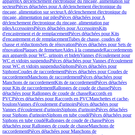
apparent
A déclenchement électronique du rinçage, alimentation sur
secteur
Pièces détachées pour A déclenchement électronique du
rinçage, alimentation sur secteur
A déclenchement électronique du
rinçage, alimentation par piles
Pièces détachées pour A
déclenchement électronique du rinçage, alimentation par
piles
Accessoires
Pièces détachées pour Accessoires
Kits
d'encastrement et de remplacement
Pièces détachées pour Kits
d'encastrement et de remplacement
Tubes de chasse, coudes de
chasse et réductions
Sets de rénovation
Pièces détachées pour Sets de
rénovation
Plaques de fermeture
Aides à la commande
Raccordements
aux appareils pour WC, urinoirs et bidets
Vannes d'écoulement pour
WC et vidoirs suspendus
Pièces détachées pour Vannes d'écoulement
pour WC et vidoirs suspendus
Siphons
Pièces détachées pour
Siphons
Coudes de raccordement
Pièces détachées pour Coudes de
raccordement
Manchons de raccordement
Pièces détachées pour
Manchons de raccordement
Kits de raccordement
Pièces détachées
pour Kits de raccordement
Rallonges de coude de chasse
Pièces
détachées pour Rallonges de coude de chasse
Raccords en
PVC
Pièces détachées pour Raccords en PVC
Manchettes et cache-
boulons
Vannes d'écoulement d'urinoirs
Pièces détachées pour
Vannes d'écoulement d'urinoirs
Siphons d'urinoirs
Pièces détachées
pour Siphons d'urinoirs
Siphons en tube coudé
Pièces détachées pour
Siphons en tube coudé
Rallonges de coude de chasse
Pièces
détachées pour Rallonges de coude de chasse
Manchons de
raccordement
Pièces détachées pour Manchons de