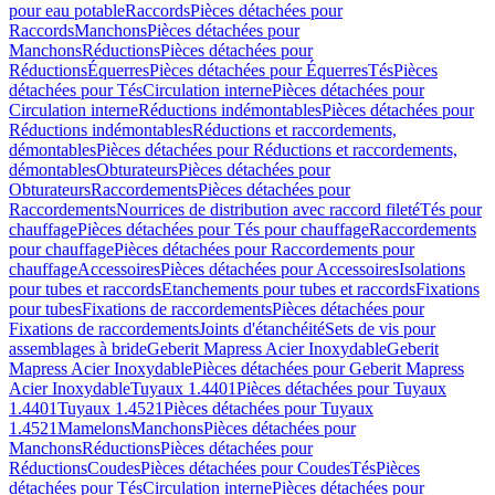
pour eau potable
Raccords
Pièces détachées pour
Raccords
Manchons
Pièces détachées pour
Manchons
Réductions
Pièces détachées pour
Réductions
Équerres
Pièces détachées pour Équerres
Tés
Pièces
détachées pour Tés
Circulation interne
Pièces détachées pour
Circulation interne
Réductions indémontables
Pièces détachées pour
Réductions indémontables
Réductions et raccordements,
démontables
Pièces détachées pour Réductions et raccordements,
démontables
Obturateurs
Pièces détachées pour
Obturateurs
Raccordements
Pièces détachées pour
Raccordements
Nourrices de distribution avec raccord fileté
Tés pour
chauffage
Pièces détachées pour Tés pour chauffage
Raccordements
pour chauffage
Pièces détachées pour Raccordements pour
chauffage
Accessoires
Pièces détachées pour Accessoires
Isolations
pour tubes et raccords
Etanchements pour tubes et raccords
Fixations
pour tubes
Fixations de raccordements
Pièces détachées pour
Fixations de raccordements
Joints d'étanchéité
Sets de vis pour
assemblages à bride
Geberit Mapress Acier Inoxydable
Geberit
Mapress Acier Inoxydable
Pièces détachées pour Geberit Mapress
Acier Inoxydable
Tuyaux 1.4401
Pièces détachées pour Tuyaux
1.4401
Tuyaux 1.4521
Pièces détachées pour Tuyaux
1.4521
Mamelons
Manchons
Pièces détachées pour
Manchons
Réductions
Pièces détachées pour
Réductions
Coudes
Pièces détachées pour Coudes
Tés
Pièces
détachées pour Tés
Circulation interne
Pièces détachées pour