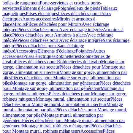
boîtes de rangement
Porte-serviettes et crochets porte-
serviettes
Eléments d'éclairage
Poignées
Jeux de pieds
Tableaux
magnétiques
Prises électriques
Pièces détachées pour Prises
électriques
Autres accessoires
Miroirs et armoires à
glace
Miroirs
Pièces détachées pour Miroirs
Avec éclairage
intégrée
Pièces détachées pour Avec éclairage intégrée
Armoires à
glace
Pièces détachées pour Armoires à glace
Avec éclairage
intégrée
Pièces détachées pour Avec éclairage intégrée
Sans éclairage
intégré
Pièces détachées pour Sans éclairage
intégré
Accessoires
Eléments d'éclairage
Poignées
Autres
accessoires
Prises électriques
Robinetteries
Robinetteries de
lavabo
Pièces détachées pour Robinetteries de lavabo
Montage sur
gorge, alimentation sur secteur
Pièces détachées pour Montage sur
gorge, alimentation sur secteur
Montage sur gorge, alimentation par
piles
Pièces détachées pour Montage sur gorge, alimentation par
piles
Montage sur gorge, alimentation par générateur
Pièces détachées
pour Montage sur gorge, alimentation par générateur
Montage sur
gorge, robinets mitigeurs
Pièces détachées pour Montage sur gorge,
robinets mitigeurs
Montage mural, alimentation sur secteur
Pièces
détachées pour Montage mural, alimentation sur secteur
Montage
mural, alimentation par piles
Pièces détachées pour Montage mural,
alimentation par piles
Montage mural, alimentation par
générateur
Pièces détachées pour Montage mural, alimentation par
générateur
Montage mural, robinets mélangeurs
Pièces détachées
pour Montage mural, robinets mélangeurs
Accessoires
Pièces