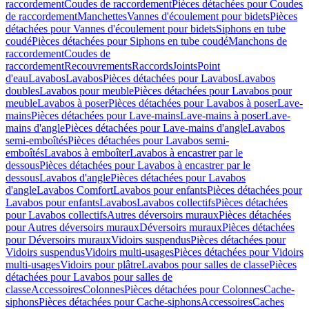
raccordement
Coudes de raccordement
Pièces détachées pour Coudes
de raccordement
Manchettes
Vannes d'écoulement pour bidets
Pièces
détachées pour Vannes d'écoulement pour bidets
Siphons en tube
coudé
Pièces détachées pour Siphons en tube coudé
Manchons de
raccordement
Coudes de
raccordement
Recouvrements
Raccords
Joints
Point
d'eau
Lavabos
Lavabos
Pièces détachées pour Lavabos
Lavabos
doubles
Lavabos pour meuble
Pièces détachées pour Lavabos pour
meuble
Lavabos à poser
Pièces détachées pour Lavabos à poser
Lave-
mains
Pièces détachées pour Lave-mains
Lave-mains à poser
Lave-
mains d'angle
Pièces détachées pour Lave-mains d'angle
Lavabos
semi-emboîtés
Pièces détachées pour Lavabos semi-
emboîtés
Lavabos à emboîter
Lavabos à encastrer par le
dessous
Pièces détachées pour Lavabos à encastrer par le
dessous
Lavabos d'angle
Pièces détachées pour Lavabos
d'angle
Lavabos Comfort
Lavabos pour enfants
Pièces détachées pour
Lavabos pour enfants
Lavabos
Lavabos collectifs
Pièces détachées
pour Lavabos collectifs
Autres déversoirs muraux
Pièces détachées
pour Autres déversoirs muraux
Déversoirs muraux
Pièces détachées
pour Déversoirs muraux
Vidoirs suspendus
Pièces détachées pour
Vidoirs suspendus
Vidoirs multi-usages
Pièces détachées pour Vidoirs
multi-usages
Vidoirs pour plâtre
Lavabos pour salles de classe
Pièces
détachées pour Lavabos pour salles de
classe
Accessoires
Colonnes
Pièces détachées pour Colonnes
Cache-
siphons
Pièces détachées pour Cache-siphons
Accessoires
Caches