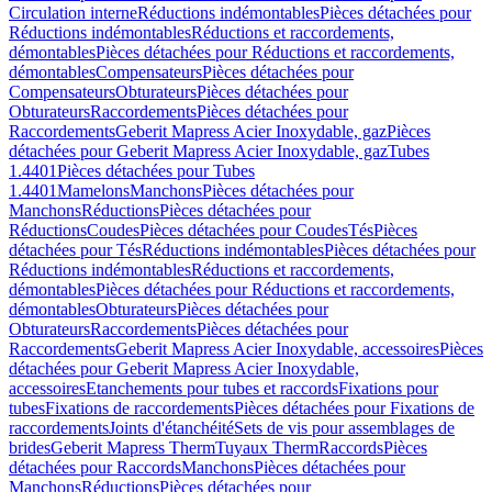
Circulation interne
Réductions indémontables
Pièces détachées pour
Réductions indémontables
Réductions et raccordements,
démontables
Pièces détachées pour Réductions et raccordements,
démontables
Compensateurs
Pièces détachées pour
Compensateurs
Obturateurs
Pièces détachées pour
Obturateurs
Raccordements
Pièces détachées pour
Raccordements
Geberit Mapress Acier Inoxydable, gaz
Pièces
détachées pour Geberit Mapress Acier Inoxydable, gaz
Tubes
1.4401
Pièces détachées pour Tubes
1.4401
Mamelons
Manchons
Pièces détachées pour
Manchons
Réductions
Pièces détachées pour
Réductions
Coudes
Pièces détachées pour Coudes
Tés
Pièces
détachées pour Tés
Réductions indémontables
Pièces détachées pour
Réductions indémontables
Réductions et raccordements,
démontables
Pièces détachées pour Réductions et raccordements,
démontables
Obturateurs
Pièces détachées pour
Obturateurs
Raccordements
Pièces détachées pour
Raccordements
Geberit Mapress Acier Inoxydable, accessoires
Pièces
détachées pour Geberit Mapress Acier Inoxydable,
accessoires
Etanchements pour tubes et raccords
Fixations pour
tubes
Fixations de raccordements
Pièces détachées pour Fixations de
raccordements
Joints d'étanchéité
Sets de vis pour assemblages de
brides
Geberit Mapress Therm
Tuyaux Therm
Raccords
Pièces
détachées pour Raccords
Manchons
Pièces détachées pour
Manchons
Réductions
Pièces détachées pour