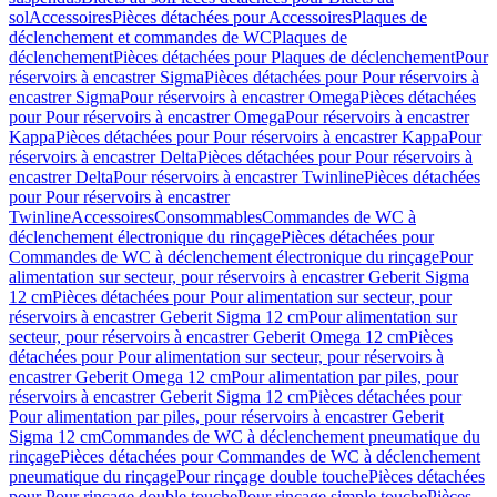
sol
Accessoires
Pièces détachées pour Accessoires
Plaques de
déclenchement et commandes de WC
Plaques de
déclenchement
Pièces détachées pour Plaques de déclenchement
Pour
réservoirs à encastrer Sigma
Pièces détachées pour Pour réservoirs à
encastrer Sigma
Pour réservoirs à encastrer Omega
Pièces détachées
pour Pour réservoirs à encastrer Omega
Pour réservoirs à encastrer
Kappa
Pièces détachées pour Pour réservoirs à encastrer Kappa
Pour
réservoirs à encastrer Delta
Pièces détachées pour Pour réservoirs à
encastrer Delta
Pour réservoirs à encastrer Twinline
Pièces détachées
pour Pour réservoirs à encastrer
Twinline
Accessoires
Consommables
Commandes de WC à
déclenchement électronique du rinçage
Pièces détachées pour
Commandes de WC à déclenchement électronique du rinçage
Pour
alimentation sur secteur, pour réservoirs à encastrer Geberit Sigma
12 cm
Pièces détachées pour Pour alimentation sur secteur, pour
réservoirs à encastrer Geberit Sigma 12 cm
Pour alimentation sur
secteur, pour réservoirs à encastrer Geberit Omega 12 cm
Pièces
détachées pour Pour alimentation sur secteur, pour réservoirs à
encastrer Geberit Omega 12 cm
Pour alimentation par piles, pour
réservoirs à encastrer Geberit Sigma 12 cm
Pièces détachées pour
Pour alimentation par piles, pour réservoirs à encastrer Geberit
Sigma 12 cm
Commandes de WC à déclenchement pneumatique du
rinçage
Pièces détachées pour Commandes de WC à déclenchement
pneumatique du rinçage
Pour rinçage double touche
Pièces détachées
pour Pour rinçage double touche
Pour rinçage simple touche
Pièces