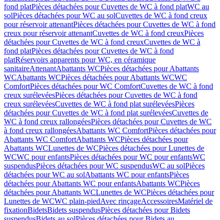
fond plat
Pièces détachées pour Cuvettes de WC à fond plat
WC au
sol
Pièces détachées pour WC au sol
Cuvettes de WC à fond creux
pour réservoir attenant
Pièces détachées pour Cuvettes de WC à fond
creux pour réservoir attenant
Cuvettes de WC à fond creux
Pièces
détachées pour Cuvettes de WC à fond creux
Cuvettes de WC à
fond plat
Pièces détachées pour Cuvettes de WC à fond
plat
Réservoirs apparents pour WC, en céramique
sanitaire
Attenant
Abattants WC
Pièces détachées pour Abattants
WC
Abattants WC
Pièces détachées pour Abattants WC
WC
Comfort
Pièces détachées pour WC Comfort
Cuvettes de WC à fond
creux surélevées
Pièces détachées pour Cuvettes de WC à fond
creux surélevées
Cuvettes de WC à fond plat surélevées
Pièces
détachées pour Cuvettes de WC à fond plat surélevées
Cuvettes de
WC à fond creux rallongées
Pièces détachées pour Cuvettes de WC
à fond creux rallongées
Abattants WC Comfort
Pièces détachées pour
Abattants WC Comfort
Abattants WC
Pièces détachées pour
Abattants WC
Lunettes de WC
Pièces détachées pour Lunettes de
WC
WC pour enfants
Pièces détachées pour WC pour enfants
WC
suspendus
Pièces détachées pour WC suspendus
WC au sol
Pièces
détachées pour WC au sol
Abattants WC pour enfants
Pièces
détachées pour Abattants WC pour enfants
Abattants WC
Pièces
détachées pour Abattants WC
Lunettes de WC
Pièces détachées pour
Lunettes de WC
WC plain-pied
Avec rinçage
Accessoires
Matériel de
fixation
Bidets
Bidets suspendus
Pièces détachées pour Bidets
suspendus
Bidets au sol
Pièces détachées pour Bidets au