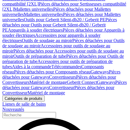
compatibilité [2XL]
Pièces détachées pour Sertisseuses compatibilité
[2XL]
Mallettes universelles
Pièces détachées pour Mallettes
universelles
Mallettes universelles
Pièces détachées pour Mallettes
universelles
Outils pour Geberit Silent-db20 / Geberit PE
Pièces
détachées pour Outils pour Geberit Silent-db20 / Geberit
PE
Appareils à souder électriques
Pièces détachées pour Appareils à
souder électriques
Accessoires pour appareils à souder
électriques
Outils de soudage au miroir
Pièces détachées pour Outils
de soudage au miroir
Accessoires pour outils de soudage au
miroir
Pièces détachées pour Accessoires pour outils de soudage au
miroir
Outils de préparation de tube
Pièces détachées pour Outils de
préparation de tube
Accessoires pour outils de préparation de
tubes
Aides à la commande
Télécommandes
Composants
réseau
Pièces détachées pour Composants réseau
Gateways
Pièces
détachées pour Gateways
Convertisseurs
Pièces détachées pour
Convertisseurs
Matériel de montage
Geberit Connect
Gateways
Pièces
détachées pour Gateways
Convertisseur
Pièces détachées pour
Convertisseur
Matériel de montage
Catégories de produits
Lignes de salle de bains
Nouveautés