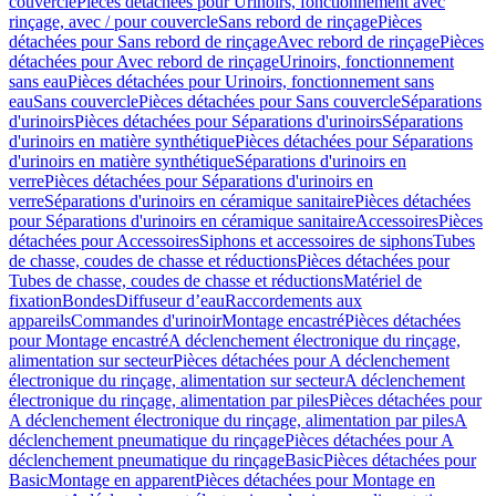
couvercle
Pièces détachées pour Urinoirs, fonctionnement avec
rinçage, avec / pour couvercle
Sans rebord de rinçage
Pièces
détachées pour Sans rebord de rinçage
Avec rebord de rinçage
Pièces
détachées pour Avec rebord de rinçage
Urinoirs, fonctionnement
sans eau
Pièces détachées pour Urinoirs, fonctionnement sans
eau
Sans couvercle
Pièces détachées pour Sans couvercle
Séparations
d'urinoirs
Pièces détachées pour Séparations d'urinoirs
Séparations
d'urinoirs en matière synthétique
Pièces détachées pour Séparations
d'urinoirs en matière synthétique
Séparations d'urinoirs en
verre
Pièces détachées pour Séparations d'urinoirs en
verre
Séparations d'urinoirs en céramique sanitaire
Pièces détachées
pour Séparations d'urinoirs en céramique sanitaire
Accessoires
Pièces
détachées pour Accessoires
Siphons et accessoires de siphons
Tubes
de chasse, coudes de chasse et réductions
Pièces détachées pour
Tubes de chasse, coudes de chasse et réductions
Matériel de
fixation
Bondes
Diffuseur d’eau
Raccordements aux
appareils
Commandes d'urinoir
Montage encastré
Pièces détachées
pour Montage encastré
A déclenchement électronique du rinçage,
alimentation sur secteur
Pièces détachées pour A déclenchement
électronique du rinçage, alimentation sur secteur
A déclenchement
électronique du rinçage, alimentation par piles
Pièces détachées pour
A déclenchement électronique du rinçage, alimentation par piles
A
déclenchement pneumatique du rinçage
Pièces détachées pour A
déclenchement pneumatique du rinçage
Basic
Pièces détachées pour
Basic
Montage en apparent
Pièces détachées pour Montage en