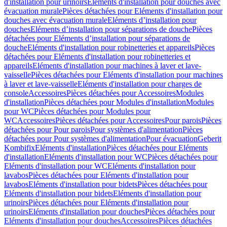
d'installation pour urinoirs
Eléments d'installation pour douches avec
évacuation murale
Pièces détachées pour Eléments d'installation pour
douches avec évacuation murale
Eléments d’installation pour
douches
Eléments d’installation pour séparations de douche
Pièces
détachées pour Eléments d’installation pour séparations de
douche
Eléments d'installation pour robinetteries et appareils
Pièces
détachées pour Eléments d'installation pour robinetteries et
appareils
Eléments d'installation pour machines à laver et lave-
vaisselle
Pièces détachées pour Eléments d'installation pour machines
à laver et lave-vaisselle
Eléments d'installation pour charges de
console
Accessoires
Pièces détachées pour Accessoires
Modules
d'installation
Pièces détachées pour Modules d'installation
Modules
pour WC
Pièces détachées pour Modules pour
WC
Accessoires
Pièces détachées pour Accessoires
Pour parois
Pièces
détachées pour Pour parois
Pour systèmes d'alimentation
Pièces
détachées pour Pour systèmes d'alimentation
Pour évacuation
Geberit
Kombifix
Eléments d'installation
Pièces détachées pour Eléments
d'installation
Eléments d'installation pour WC
Pièces détachées pour
Eléments d'installation pour WC
Eléments d'installation pour
lavabos
Pièces détachées pour Eléments d'installation pour
lavabos
Eléments d'installation pour bidets
Pièces détachées pour
Eléments d'installation pour bidets
Eléments d'installation pour
urinoirs
Pièces détachées pour Eléments d'installation pour
urinoirs
Eléments d'installation pour douches
Pièces détachées pour
Eléments d'installation pour douches
Accessoires
Pièces détachées