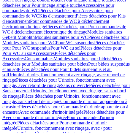
détachées pour Pour rinçage simple touche
Accessoires pour
commandes de WC
Pièces détachées pour Accessoires pour
commandes de WC
Kits d'encastrement
Pièces détachées pour Kits
d'encastrement
Pour commandes de WC à déclenchement
électronique du rinçage
Pièces détachées pour Pour commandes de
WC à déclenchement électronique du rinçage
Modules sanitaires
Geberit Monolith
Modules sanitaires pour WC
Pièces détachées pour
Modules sanitaires pour WC
Pour WC suspendus
Pièces détachées
pour Pour WC suspendus
Pour WC au sol
Pièces détachées pour
Pour WC au sol
Accessoires
Pièces détachées pour
Accessoires
Consommables
Modules sanitaires pour bidets
Pièces
détachées pour Modules sanitaires pour bidets
Pour bidets suspendus
et au sol
Pièces détachées pour Pour bidets suspendus et au
sol
Urinoirs
Urinoirs, fonctionnement avec rinçage, avec rebord de
rinçage
Pièces détachées pour Urinoirs, fonctionnement avec
rinçage, avec rebord de rinçage
Sans couvercle
Pièces détachées pour
Sans couvercle
Urinoirs, fonctionnement avec rinçage, sans rebord
de rinçage
Pièces détachées pour Urinoirs, fonctionnement avec
rinçage, sans rebord de rinçage
Commande d'urinoir apparente ou à
encastrer
Pièces détachées pour Commande d'urinoir apparente ou à
encastrer
Avec commande d'urinoir intégrée
Pièces détachées pour
Avec commande d'urinoir intégrée
Pour commande d'urinoir
intégrée
Pièces détachées pour Pour commande d'urinoir
intégrée
Urinoirs, fonctionnement avec rinçage, avec / pour