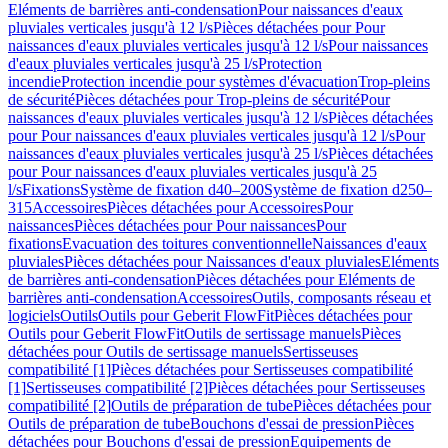
Eléments de barrières anti-condensation
Pour naissances d'eaux
pluviales verticales jusqu'à 12 l/s
Pièces détachées pour Pour
naissances d'eaux pluviales verticales jusqu'à 12 l/s
Pour naissances
d'eaux pluviales verticales jusqu'à 25 l/s
Protection
incendie
Protection incendie pour systèmes d'évacuation
Trop-pleins
de sécurité
Pièces détachées pour Trop-pleins de sécurité
Pour
naissances d'eaux pluviales verticales jusqu'à 12 l/s
Pièces détachées
pour Pour naissances d'eaux pluviales verticales jusqu'à 12 l/s
Pour
naissances d'eaux pluviales verticales jusqu'à 25 l/s
Pièces détachées
pour Pour naissances d'eaux pluviales verticales jusqu'à 25
l/s
Fixations
Système de fixation d40–200
Système de fixation d250–
315
Accessoires
Pièces détachées pour Accessoires
Pour
naissances
Pièces détachées pour Pour naissances
Pour
fixations
Evacuation des toitures conventionnelle
Naissances d'eaux
pluviales
Pièces détachées pour Naissances d'eaux pluviales
Eléments
de barrières anti-condensation
Pièces détachées pour Eléments de
barrières anti-condensation
Accessoires
Outils, composants réseau et
logiciels
Outils
Outils pour Geberit FlowFit
Pièces détachées pour
Outils pour Geberit FlowFit
Outils de sertissage manuels
Pièces
détachées pour Outils de sertissage manuels
Sertisseuses
compatibilité [1]
Pièces détachées pour Sertisseuses compatibilité
[1]
Sertisseuses compatibilité [2]
Pièces détachées pour Sertisseuses
compatibilité [2]
Outils de préparation de tube
Pièces détachées pour
Outils de préparation de tube
Bouchons d'essai de pression
Pièces
détachées pour Bouchons d'essai de pression
Equipements de