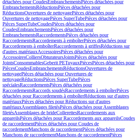
détachées pour Coudes
Embranchements
Pièces détachées pour
Embranchements
Réductions
Pièces détachées pour
Réductions
Ouvertures de nettoyage
Pièces détachées pour
Ouvertures de nettoyage
Pièces SuperTube
Pièces détachées pour
Pièces SuperTube
Coudes
Pièces détachées pour
Coudes
Embranchements
Pièces détachées pour
Embranchements
Raccordements
Pièces détachées pour
Raccordements
Raccordements à emboîter
Pièces détachées pour
Raccordements à emboîter
Raccordements à griffes
Réductions sur
d'autres matériaux
Accessoires
Pièces détachées pour
Accessoires
Colliers
Obturateurs
Joints
Pièces détachées pour
Joints
Consommables
Geberit PE
Tuyaux
Pièces
Pièces détachées pour
Pièces
Coudes
Embranchements
Réductions
Ouvertures de
nettoyage
Pièces détachées pour Ouvertures de
nettoyage
Réductions
Pièces SuperTube
Pièces
spéciales
Raccordements
Pièces détachées pour
Raccordements
Raccords soudés
Raccordements à emboîter
Pièces
détachées pour Raccordements à emboîter
Réductions sur d'autres
matériaux
Pièces détachées pour Réductions sur d'autres
matériaux
Assemblages filetés
Pièces détachées pour Assemblages
filetés
Assemblages de bride
Collerettes
Raccordements aux
appareils
Pièces détachées pour Raccordements aux appareils
Coudes
de raccordement
Pièces détachées pour Coudes de
raccordement
Manchons de raccordement
Pièces détachées pour
Manchons de raccordement
Manchons de raccordement
Pièces