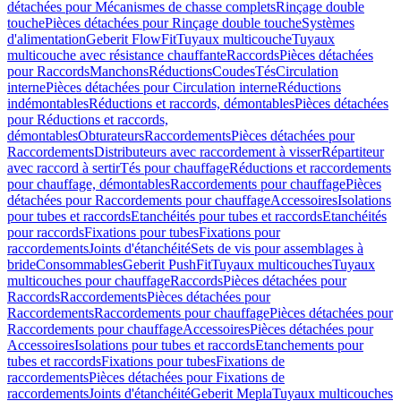
détachées pour Mécanismes de chasse complets
Rinçage double
touche
Pièces détachées pour Rinçage double touche
Systèmes
d'alimentation
Geberit FlowFit
Tuyaux multicouche
Tuyaux
multicouche avec résistance chauffante
Raccords
Pièces détachées
pour Raccords
Manchons
Réductions
Coudes
Tés
Circulation
interne
Pièces détachées pour Circulation interne
Réductions
indémontables
Réductions et raccords, démontables
Pièces détachées
pour Réductions et raccords,
démontables
Obturateurs
Raccordements
Pièces détachées pour
Raccordements
Distributeurs avec raccordement à visser
Répartiteur
avec raccord à sertir
Tés pour chauffage
Réductions et raccordements
pour chauffage, démontables
Raccordements pour chauffage
Pièces
détachées pour Raccordements pour chauffage
Accessoires
Isolations
pour tubes et raccords
Etanchéités pour tubes et raccords
Etanchéités
pour raccords
Fixations pour tubes
Fixations pour
raccordements
Joints d'étanchéité
Sets de vis pour assemblages à
bride
Consommables
Geberit PushFit
Tuyaux multicouches
Tuyaux
multicouches pour chauffage
Raccords
Pièces détachées pour
Raccords
Raccordements
Pièces détachées pour
Raccordements
Raccordements pour chauffage
Pièces détachées pour
Raccordements pour chauffage
Accessoires
Pièces détachées pour
Accessoires
Isolations pour tubes et raccords
Etanchements pour
tubes et raccords
Fixations pour tubes
Fixations de
raccordements
Pièces détachées pour Fixations de
raccordements
Joints d'étanchéité
Geberit Mepla
Tuyaux multicouches