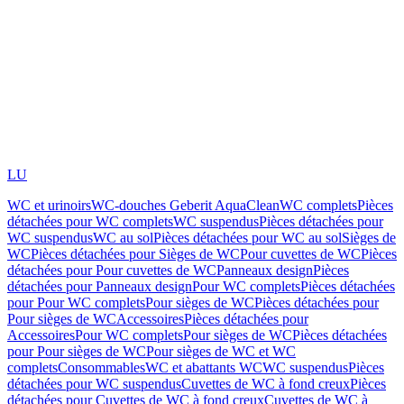
LU
WC et urinoirs
WC-douches Geberit AquaClean
WC complets
Pièces
détachées pour WC complets
WC suspendus
Pièces détachées pour
WC suspendus
WC au sol
Pièces détachées pour WC au sol
Sièges de
WC
Pièces détachées pour Sièges de WC
Pour cuvettes de WC
Pièces
détachées pour Pour cuvettes de WC
Panneaux design
Pièces
détachées pour Panneaux design
Pour WC complets
Pièces détachées
pour Pour WC complets
Pour sièges de WC
Pièces détachées pour
Pour sièges de WC
Accessoires
Pièces détachées pour
Accessoires
Pour WC complets
Pour sièges de WC
Pièces détachées
pour Pour sièges de WC
Pour sièges de WC et WC
complets
Consommables
WC et abattants WC
WC suspendus
Pièces
détachées pour WC suspendus
Cuvettes de WC à fond creux
Pièces
détachées pour Cuvettes de WC à fond creux
Cuvettes de WC à