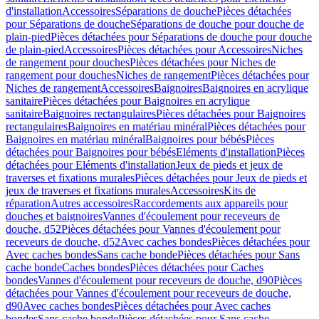
d'installation
Accessoires
Séparations de douche
Pièces détachées
pour Séparations de douche
Séparations de douche pour douche de
plain-pied
Pièces détachées pour Séparations de douche pour douche
de plain-pied
Accessoires
Pièces détachées pour Accessoires
Niches
de rangement pour douches
Pièces détachées pour Niches de
rangement pour douches
Niches de rangement
Pièces détachées pour
Niches de rangement
Accessoires
Baignoires
Baignoires en acrylique
sanitaire
Pièces détachées pour Baignoires en acrylique
sanitaire
Baignoires rectangulaires
Pièces détachées pour Baignoires
rectangulaires
Baignoires en matériau minéral
Pièces détachées pour
Baignoires en matériau minéral
Baignoires pour bébés
Pièces
détachées pour Baignoires pour bébés
Eléments d'installation
Pièces
détachées pour Eléments d'installation
Jeux de pieds et jeux de
traverses et fixations murales
Pièces détachées pour Jeux de pieds et
jeux de traverses et fixations murales
Accessoires
Kits de
réparation
Autres accessoires
Raccordements aux appareils pour
douches et baignoires
Vannes d'écoulement pour receveurs de
douche, d52
Pièces détachées pour Vannes d'écoulement pour
receveurs de douche, d52
Avec caches bondes
Pièces détachées pour
Avec caches bondes
Sans cache bonde
Pièces détachées pour Sans
cache bonde
Caches bondes
Pièces détachées pour Caches
bondes
Vannes d'écoulement pour receveurs de douche, d90
Pièces
détachées pour Vannes d'écoulement pour receveurs de douche,
d90
Avec caches bondes
Pièces détachées pour Avec caches
bondes
Sans cache bonde
Pièces détachées pour Sans cache