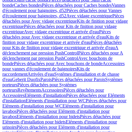
bonde
Caches bondes
Pièces détachées pour Caches bondes
Vannes
d'écoulement pour baignoires, d52
Pièces détachées pour Vannes
d'écoulement pour baignoires, d52
Avec vidage excentrique
Pièces
détachées pour Avec vidage excentrique
Kits de finition pour vidage
excentrique
Pièces détachées pour Kits de finition pour vidage
excentrique
Avec vidage excentrique et arrivée d'eau
Pièces
détachées pour Avec vidage excentrique et arrivée d'eau
Kits de
finition pour vidage excentrique et arrivée d'eau
Pièces détachées
pour Kits de finition pour vidage excentrique et arrivée d'eau
A
déclenchement par pression PushControl
Pièces détachées pour A
déclenchement par pression PushControl
Avec bouchons de
bonde
Pièces détachées pour Avec bouchons de bonde
Accessoires
pour vannes d'écoulement de baignoires
Kits de
raccordement
Arrivées d'eau
Systèmes d'installation et de chasse
d'eau
Geberit Duofix
Parois
Pièces détachées pour Parois
Systèmes
porteurs
Pièces détachées pour Systèmes
porteurs
Revêtements
Accessoires
Pièces détachées pour
Accessoires
Eléments d'installation
Pièces détachées pour Eléments
d'installation
Eléments d'installation pour WC
Pièces détachées pour
Eléments d'installation pour WC
Eléments d'installation pour
lavabos
Pièces détachées pour Eléments d'installation pour
lavabos
Eléments d'installation pour bidets
Pièces détachées pour
Eléments d'installation pour bidets
Eléments d'installation pour
urinoirs
Pièces détachées pour Eléments d'installation pour