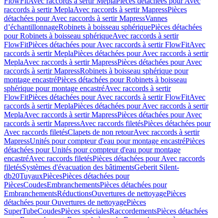
FlowFit
Avec raccords à sertir Mepla
Pièces détachées pour Avec
raccords à sertir Mepla
Avec raccords à sertir Mapress
Pièces
détachées pour Avec raccords à sertir Mapress
Vannes
d’échantillonnage
Robinets à boisseau sphérique
Pièces détachées
pour Robinets à boisseau sphérique
Avec raccords à sertir
FlowFit
Pièces détachées pour Avec raccords à sertir FlowFit
Avec
raccords à sertir Mepla
Pièces détachées pour Avec raccords à sertir
Mepla
Avec raccords à sertir Mapress
Pièces détachées pour Avec
raccords à sertir Mapress
Robinets à boisseau sphérique pour
montage encastré
Pièces détachées pour Robinets à boisseau
sphérique pour montage encastré
Avec raccords à sertir
FlowFit
Pièces détachées pour Avec raccords à sertir FlowFit
Avec
raccords à sertir Mepla
Pièces détachées pour Avec raccords à sertir
Mepla
Avec raccords à sertir Mapress
Pièces détachées pour Avec
raccords à sertir Mapress
Avec raccords filetés
Pièces détachées pour
Avec raccords filetés
Clapets de non retour
Avec raccords à sertir
Mapress
Unités pour compteur d'eau pour montage encastré
Pièces
détachées pour Unités pour compteur d'eau pour montage
encastré
Avec raccords filetés
Pièces détachées pour Avec raccords
filetés
Systèmes d'évacuation des bâtiments
Geberit Silent-
db20
Tuyaux
Pièces
Pièces détachées pour
Pièces
Coudes
Embranchements
Pièces détachées pour
Embranchements
Réductions
Ouvertures de nettoyage
Pièces
détachées pour Ouvertures de nettoyage
Pièces
SuperTube
Coudes
Pièces spéciales
Raccordements
Pièces détachées