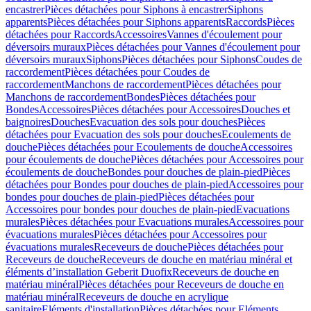
encastrer
Pièces détachées pour Siphons à encastrer
Siphons
apparents
Pièces détachées pour Siphons apparents
Raccords
Pièces
détachées pour Raccords
Accessoires
Vannes d'écoulement pour
déversoirs muraux
Pièces détachées pour Vannes d'écoulement pour
déversoirs muraux
Siphons
Pièces détachées pour Siphons
Coudes de
raccordement
Pièces détachées pour Coudes de
raccordement
Manchons de raccordement
Pièces détachées pour
Manchons de raccordement
Bondes
Pièces détachées pour
Bondes
Accessoires
Pièces détachées pour Accessoires
Douches et
baignoires
Douches
Evacuation des sols pour douches
Pièces
détachées pour Evacuation des sols pour douches
Ecoulements de
douche
Pièces détachées pour Ecoulements de douche
Accessoires
pour écoulements de douche
Pièces détachées pour Accessoires pour
écoulements de douche
Bondes pour douches de plain-pied
Pièces
détachées pour Bondes pour douches de plain-pied
Accessoires pour
bondes pour douches de plain-pied
Pièces détachées pour
Accessoires pour bondes pour douches de plain-pied
Evacuations
murales
Pièces détachées pour Evacuations murales
Accessoires pour
évacuations murales
Pièces détachées pour Accessoires pour
évacuations murales
Receveurs de douche
Pièces détachées pour
Receveurs de douche
Receveurs de douche en matériau minéral et
éléments d’installation Geberit Duofix
Receveurs de douche en
matériau minéral
Pièces détachées pour Receveurs de douche en
matériau minéral
Receveurs de douche en acrylique
sanitaire
Eléments d'installation
Pièces détachées pour Eléments