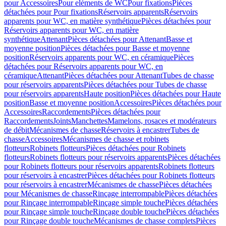
pour Accessoires
Pour eléments de WC
Pour fixations
Pièces
détachées pour Pour fixations
Réservoirs apparents
Réservoirs
apparents pour WC, en matière synthétique
Pièces détachées pour
Réservoirs apparents pour WC, en matière
synthétique
Attenant
Pièces détachées pour Attenant
Basse et
moyenne position
Pièces détachées pour Basse et moyenne
position
Réservoirs apparents pour WC, en céramique
Pièces
détachées pour Réservoirs apparents pour WC, en
céramique
Attenant
Pièces détachées pour Attenant
Tubes de chasse
pour réservoirs apparents
Pièces détachées pour Tubes de chasse
pour réservoirs apparents
Haute position
Pièces détachées pour Haute
position
Basse et moyenne position
Accessoires
Pièces détachées pour
Accessoires
Raccordements
Pièces détachées pour
Raccordements
Joints
Manchettes
Mamelons, rosaces et modérateurs
de débit
Mécanismes de chasse
Réservoirs à encastrer
Tubes de
chasse
Accessoires
Mécanismes de chasse et robinets
flotteurs
Robinets flotteurs
Pièces détachées pour Robinets
flotteurs
Robinets flotteurs pour réservoirs apparents
Pièces détachées
pour Robinets flotteurs pour réservoirs apparents
Robinets flotteurs
pour réservoirs à encastrer
Pièces détachées pour Robinets flotteurs
pour réservoirs à encastrer
Mécanismes de chasse
Pièces détachées
pour Mécanismes de chasse
Rinçage interrompable
Pièces détachées
pour Rinçage interrompable
Rinçage simple touche
Pièces détachées
pour Rinçage simple touche
Rinçage double touche
Pièces détachées
pour Rinçage double touche
Mécanismes de chasse complets
Pièces