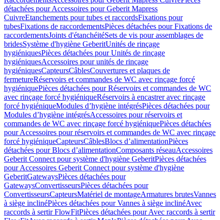
détachées pour Accessoires pour Geberit Mapress
Cuivre
Etanchements pour tubes et raccords
Fixations pour
tubes
Fixations de raccordements
Pièces détachées pour Fixations de
raccordements
Joints d'étanchéité
Sets de vis pour assemblages de
brides
Système d'hygiène Geberit
Unités de rinçage
hygiéniques
Pièces détachées pour Unités de rinçage
hygiéniques
Accessoires pour unités de rinçage
hygiéniques
Capteurs
Câbles
Couvertures et plaques de
fermeture
Réservoirs et commandes de WC avec rinçage forcé
hygiénique
Pièces détachées pour Réservoirs et commandes de WC
avec rinçage forcé hygiénique
Réservoirs à encastrer avec rinçage
forcé hygiénique
Modules d’hygiène intégrés
Pièces détachées pour
Modules d’hygiène intégrés
Accessoires pour réservoirs et
commandes de WC avec rinçage forcé hygiénique
Pièces détachées
pour Accessoires pour réservoirs et commandes de WC avec rinçage
forcé hygiénique
Capteurs
Câbles
Blocs d’alimentation
Pièces
détachées pour Blocs d’alimentation
Composants réseau
Accessoires
Geberit Connect pour système d'hygiène Geberit
Pièces détachées
pour Accessoires Geberit Connect pour système d'hygiène
Geberit
Gateways
Pièces détachées pour
Gateways
Convertisseurs
Pièces détachées pour
Convertisseurs
Capteurs
Matériel de montage
Armatures brutes
Vannes
à siège incliné
Pièces détachées pour Vannes à siège incliné
Avec
raccords à sertir FlowFit
Pièces détachées pour Avec raccords à sertir