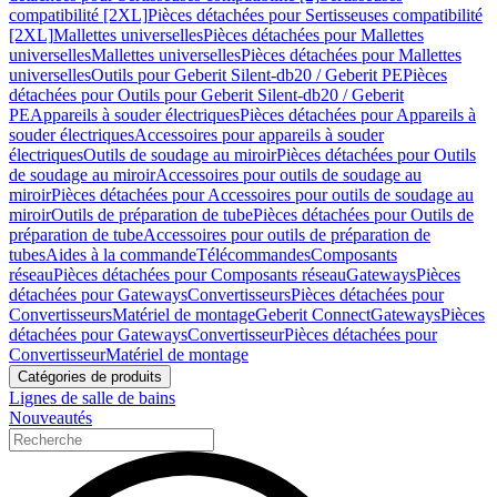
compatibilité [2XL]
Pièces détachées pour Sertisseuses compatibilité
[2XL]
Mallettes universelles
Pièces détachées pour Mallettes
universelles
Mallettes universelles
Pièces détachées pour Mallettes
universelles
Outils pour Geberit Silent-db20 / Geberit PE
Pièces
détachées pour Outils pour Geberit Silent-db20 / Geberit
PE
Appareils à souder électriques
Pièces détachées pour Appareils à
souder électriques
Accessoires pour appareils à souder
électriques
Outils de soudage au miroir
Pièces détachées pour Outils
de soudage au miroir
Accessoires pour outils de soudage au
miroir
Pièces détachées pour Accessoires pour outils de soudage au
miroir
Outils de préparation de tube
Pièces détachées pour Outils de
préparation de tube
Accessoires pour outils de préparation de
tubes
Aides à la commande
Télécommandes
Composants
réseau
Pièces détachées pour Composants réseau
Gateways
Pièces
détachées pour Gateways
Convertisseurs
Pièces détachées pour
Convertisseurs
Matériel de montage
Geberit Connect
Gateways
Pièces
détachées pour Gateways
Convertisseur
Pièces détachées pour
Convertisseur
Matériel de montage
Catégories de produits
Lignes de salle de bains
Nouveautés