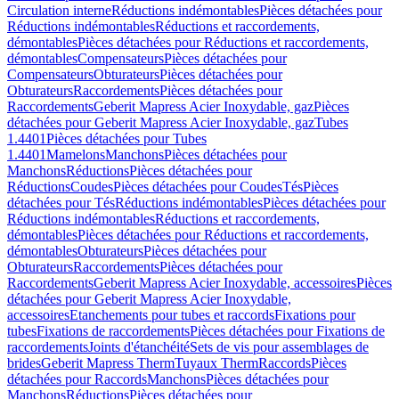
Circulation interne
Réductions indémontables
Pièces détachées pour
Réductions indémontables
Réductions et raccordements,
démontables
Pièces détachées pour Réductions et raccordements,
démontables
Compensateurs
Pièces détachées pour
Compensateurs
Obturateurs
Pièces détachées pour
Obturateurs
Raccordements
Pièces détachées pour
Raccordements
Geberit Mapress Acier Inoxydable, gaz
Pièces
détachées pour Geberit Mapress Acier Inoxydable, gaz
Tubes
1.4401
Pièces détachées pour Tubes
1.4401
Mamelons
Manchons
Pièces détachées pour
Manchons
Réductions
Pièces détachées pour
Réductions
Coudes
Pièces détachées pour Coudes
Tés
Pièces
détachées pour Tés
Réductions indémontables
Pièces détachées pour
Réductions indémontables
Réductions et raccordements,
démontables
Pièces détachées pour Réductions et raccordements,
démontables
Obturateurs
Pièces détachées pour
Obturateurs
Raccordements
Pièces détachées pour
Raccordements
Geberit Mapress Acier Inoxydable, accessoires
Pièces
détachées pour Geberit Mapress Acier Inoxydable,
accessoires
Etanchements pour tubes et raccords
Fixations pour
tubes
Fixations de raccordements
Pièces détachées pour Fixations de
raccordements
Joints d'étanchéité
Sets de vis pour assemblages de
brides
Geberit Mapress Therm
Tuyaux Therm
Raccords
Pièces
détachées pour Raccords
Manchons
Pièces détachées pour
Manchons
Réductions
Pièces détachées pour