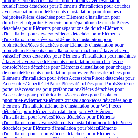
urinoirs
Eléments d'installation pour douches avec évacuation
murale
Pièces détachées pour Eléments d'installation pour douches
avec évacuation murale
Eléments d'installation pour douches et
baignoires
Pièces détachées pour Eléments d'installation pour
douches et baignoires
Eléments pour séparations de douche
Pièces
détachées pour Eléments pour séparations de douche
Eléments
d'installation pour déversoirs
Pièces détachées pour Eléments
d'installation pour déversoirs
Eléments d'installation pour
robinetteries
Pièces détachées pour Eléments d'installation pour
robinetteries
Eléments d'installation pour machines à laver et lave-
vaisselle
Pièces détachées pour Eléments d'installation pour machines
à laver et lave-vaisselle
Eléments d'installation pour charges de
console
Pièces détachées pour Eléments d'installation pour charges
de console
Eléments d'installation pour éviers
Pièces détachées pour
Eléments d'installation pour éviers
Accessoires
Pièces détachées pour
Accessoires
Geberit GIS
Parois
Pièces détachées pour Parois
Systèmes
porteurs
Accessoires pour préfabrications
Pièces détachées pour
Accessoires pour préfabrications
Accessoires pour l'isolation
phonique
Revêtements
Eléments d'installation
Pièces détachées pour
Eléments d'installation
Eléments d'installation pour WC
Pièces
détachées pour Eléments d'installation pour WC
Eléments
d'installation pour lavabos
Pièces détachées pour Eléments
d'installation pour lavabos
Eléments d'installation pour bidets
Pièces
détachées pour Eléments d'installation pour bidets
Eléments
d'installation pour urinoirs
Pièces détachées pour Eléments