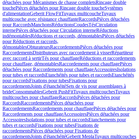
détachées pour Mécanismes de chasse complets
Rinçage double
touche
Pièces détachées pour Rinçage double touche
Systèmes
d'alimentation
Geberit FlowFit
Tuyaux multicouche
Tuyaux
multicouche avec résistance chauffante
Raccords
Pièces détachées
pour Raccords
Manchons
Réductions
Coudes
Tés
Circulation
interne
Pièces détachées pour Circulation interne
Réductions
indémontables
Réductions et raccords, démontables
Pièces détachées
pour Réductions et raccords,
démontables
Obturateurs
Raccordements
Pièces détachées pour
Raccordements
Distributeurs avec raccordement à visser
Répartiteur
avec raccord à sertir
Tés pour chauffage
Réductions et raccordements
pour chauffage, démontables
Raccordements pour chauffage
Pièces
détachées pour Raccordements pour chauffage
Accessoires
Isolations
pour tubes et raccords
Etanchéités pour tubes et raccords
Etanchéités
pour raccords
Fixations pour tubes
Fixations pour
raccordements
Joints d'étanchéité
Sets de vis pour assemblages à
bride
Consommables
Geberit PushFit
Tuyaux multicouches
Tuyaux
multicouches pour chauffage
Raccords
Pièces détachées pour
Raccords
Raccordements
Pièces détachées pour
Raccordements
Raccordements pour chauffage
Pièces détachées pour
Raccordements pour chauffage
Accessoires
Pièces détachées pour
Accessoires
Isolations pour tubes et raccords
Etanchements pour
tubes et raccords
Fixations pour tubes
Fixations de
raccordements
Pièces détachées pour Fixations de
raccordements
Joints d'étanchéité
Geberit Mepla
Tuyaux multicouches