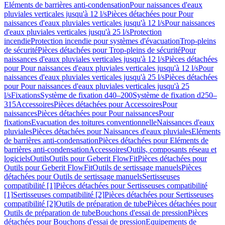
Eléments de barrières anti-condensation
Pour naissances d'eaux
pluviales verticales jusqu'à 12 l/s
Pièces détachées pour Pour
naissances d'eaux pluviales verticales jusqu'à 12 l/s
Pour naissances
d'eaux pluviales verticales jusqu'à 25 l/s
Protection
incendie
Protection incendie pour systèmes d'évacuation
Trop-pleins
de sécurité
Pièces détachées pour Trop-pleins de sécurité
Pour
naissances d'eaux pluviales verticales jusqu'à 12 l/s
Pièces détachées
pour Pour naissances d'eaux pluviales verticales jusqu'à 12 l/s
Pour
naissances d'eaux pluviales verticales jusqu'à 25 l/s
Pièces détachées
pour Pour naissances d'eaux pluviales verticales jusqu'à 25
l/s
Fixations
Système de fixation d40–200
Système de fixation d250–
315
Accessoires
Pièces détachées pour Accessoires
Pour
naissances
Pièces détachées pour Pour naissances
Pour
fixations
Evacuation des toitures conventionnelle
Naissances d'eaux
pluviales
Pièces détachées pour Naissances d'eaux pluviales
Eléments
de barrières anti-condensation
Pièces détachées pour Eléments de
barrières anti-condensation
Accessoires
Outils, composants réseau et
logiciels
Outils
Outils pour Geberit FlowFit
Pièces détachées pour
Outils pour Geberit FlowFit
Outils de sertissage manuels
Pièces
détachées pour Outils de sertissage manuels
Sertisseuses
compatibilité [1]
Pièces détachées pour Sertisseuses compatibilité
[1]
Sertisseuses compatibilité [2]
Pièces détachées pour Sertisseuses
compatibilité [2]
Outils de préparation de tube
Pièces détachées pour
Outils de préparation de tube
Bouchons d'essai de pression
Pièces
détachées pour Bouchons d'essai de pression
Equipements de