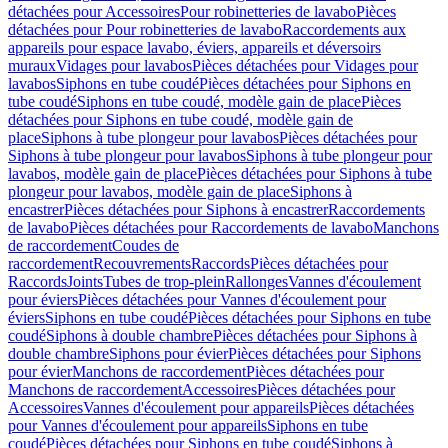
détachées pour Accessoires
Pour robinetteries de lavabo
Pièces
détachées pour Pour robinetteries de lavabo
Raccordements aux
appareils pour espace lavabo, éviers, appareils et déversoirs
muraux
Vidages pour lavabos
Pièces détachées pour Vidages pour
lavabos
Siphons en tube coudé
Pièces détachées pour Siphons en
tube coudé
Siphons en tube coudé, modèle gain de place
Pièces
détachées pour Siphons en tube coudé, modèle gain de
place
Siphons à tube plongeur pour lavabos
Pièces détachées pour
Siphons à tube plongeur pour lavabos
Siphons à tube plongeur pour
lavabos, modèle gain de place
Pièces détachées pour Siphons à tube
plongeur pour lavabos, modèle gain de place
Siphons à
encastrer
Pièces détachées pour Siphons à encastrer
Raccordements
de lavabo
Pièces détachées pour Raccordements de lavabo
Manchons
de raccordement
Coudes de
raccordement
Recouvrements
Raccords
Pièces détachées pour
Raccords
Joints
Tubes de trop-plein
Rallonges
Vannes d'écoulement
pour éviers
Pièces détachées pour Vannes d'écoulement pour
éviers
Siphons en tube coudé
Pièces détachées pour Siphons en tube
coudé
Siphons à double chambre
Pièces détachées pour Siphons à
double chambre
Siphons pour évier
Pièces détachées pour Siphons
pour évier
Manchons de raccordement
Pièces détachées pour
Manchons de raccordement
Accessoires
Pièces détachées pour
Accessoires
Vannes d'écoulement pour appareils
Pièces détachées
pour Vannes d'écoulement pour appareils
Siphons en tube
coudé
Pièces détachées pour Siphons en tube coudé
Siphons à