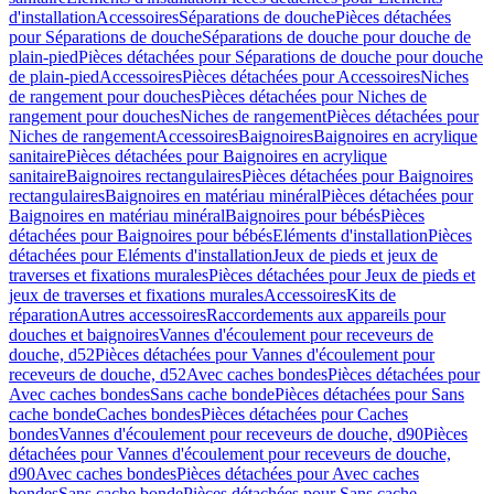
d'installation
Accessoires
Séparations de douche
Pièces détachées
pour Séparations de douche
Séparations de douche pour douche de
plain-pied
Pièces détachées pour Séparations de douche pour douche
de plain-pied
Accessoires
Pièces détachées pour Accessoires
Niches
de rangement pour douches
Pièces détachées pour Niches de
rangement pour douches
Niches de rangement
Pièces détachées pour
Niches de rangement
Accessoires
Baignoires
Baignoires en acrylique
sanitaire
Pièces détachées pour Baignoires en acrylique
sanitaire
Baignoires rectangulaires
Pièces détachées pour Baignoires
rectangulaires
Baignoires en matériau minéral
Pièces détachées pour
Baignoires en matériau minéral
Baignoires pour bébés
Pièces
détachées pour Baignoires pour bébés
Eléments d'installation
Pièces
détachées pour Eléments d'installation
Jeux de pieds et jeux de
traverses et fixations murales
Pièces détachées pour Jeux de pieds et
jeux de traverses et fixations murales
Accessoires
Kits de
réparation
Autres accessoires
Raccordements aux appareils pour
douches et baignoires
Vannes d'écoulement pour receveurs de
douche, d52
Pièces détachées pour Vannes d'écoulement pour
receveurs de douche, d52
Avec caches bondes
Pièces détachées pour
Avec caches bondes
Sans cache bonde
Pièces détachées pour Sans
cache bonde
Caches bondes
Pièces détachées pour Caches
bondes
Vannes d'écoulement pour receveurs de douche, d90
Pièces
détachées pour Vannes d'écoulement pour receveurs de douche,
d90
Avec caches bondes
Pièces détachées pour Avec caches
bondes
Sans cache bonde
Pièces détachées pour Sans cache