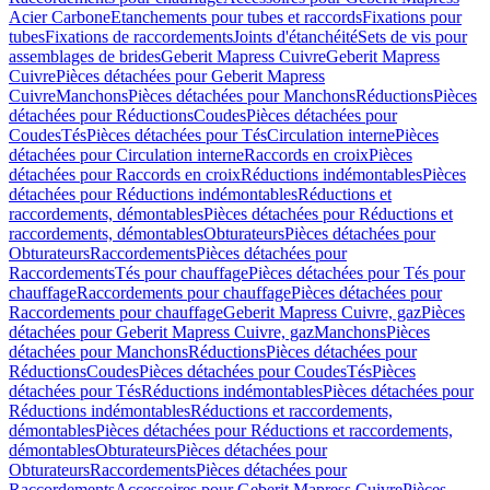
Acier Carbone
Etanchements pour tubes et raccords
Fixations pour
tubes
Fixations de raccordements
Joints d'étanchéité
Sets de vis pour
assemblages de brides
Geberit Mapress Cuivre
Geberit Mapress
Cuivre
Pièces détachées pour Geberit Mapress
Cuivre
Manchons
Pièces détachées pour Manchons
Réductions
Pièces
détachées pour Réductions
Coudes
Pièces détachées pour
Coudes
Tés
Pièces détachées pour Tés
Circulation interne
Pièces
détachées pour Circulation interne
Raccords en croix
Pièces
détachées pour Raccords en croix
Réductions indémontables
Pièces
détachées pour Réductions indémontables
Réductions et
raccordements, démontables
Pièces détachées pour Réductions et
raccordements, démontables
Obturateurs
Pièces détachées pour
Obturateurs
Raccordements
Pièces détachées pour
Raccordements
Tés pour chauffage
Pièces détachées pour Tés pour
chauffage
Raccordements pour chauffage
Pièces détachées pour
Raccordements pour chauffage
Geberit Mapress Cuivre, gaz
Pièces
détachées pour Geberit Mapress Cuivre, gaz
Manchons
Pièces
détachées pour Manchons
Réductions
Pièces détachées pour
Réductions
Coudes
Pièces détachées pour Coudes
Tés
Pièces
détachées pour Tés
Réductions indémontables
Pièces détachées pour
Réductions indémontables
Réductions et raccordements,
démontables
Pièces détachées pour Réductions et raccordements,
démontables
Obturateurs
Pièces détachées pour
Obturateurs
Raccordements
Pièces détachées pour
Raccordements
Accessoires pour Geberit Mapress Cuivre
Pièces