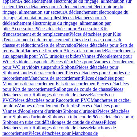
apparent
A déclenchement électronique du rinçage, alimentation sur
secteur
Pièces détachées pour A déclenchement électronique du
rinçage, alimentation sur secteur
A déclenchement électronique du
rinçage, alimentation par piles
Pièces détachées pour A
déclenchement électronique du rinçage, alimentation par
piles
Accessoires
Pièces détachées pour Accessoires
Kits
d'encastrement et de remplacement
Pièces détachées pour Kits
d'encastrement et de remplacement
Tubes de chasse, coudes de
chasse et réductions
Sets de rénovation
Pièces détachées pour Sets de
rénovation
Plaques de fermeture
Aides à la commande
Raccordements
aux appareils pour WC, urinoirs et bidets
Vannes d'écoulement pour
WC et vidoirs suspendus
Pièces détachées pour Vannes d'écoulement
pour WC et vidoirs suspendus
Siphons
Pièces détachées pour
Siphons
Coudes de raccordement
Pièces détachées pour Coudes de
raccordement
Manchons de raccordement
Pièces détachées pour
Manchons de raccordement
Kits de raccordement
Pièces détachées
pour Kits de raccordement
Rallonges de coude de chasse
Pièces
détachées pour Rallonges de coude de chasse
Raccords en
PVC
Pièces détachées pour Raccords en PVC
Manchettes et cache-
boulons
Vannes d'écoulement d'urinoirs
Pièces détachées pour
Vannes d'écoulement d'urinoirs
Siphons d'urinoirs
Pièces détachées
pour Siphons d'urinoirs
Siphons en tube coudé
Pièces détachées pour
Siphons en tube coudé
Rallonges de coude de chasse
Pièces
détachées pour Rallonges de coude de chasse
Manchons de
raccordement
Pièces détachées pour Manchons de