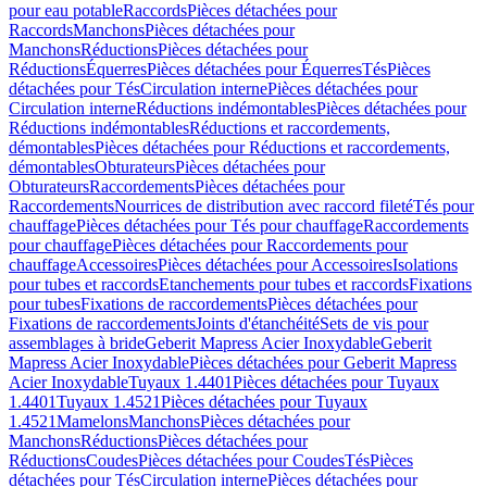
pour eau potable
Raccords
Pièces détachées pour
Raccords
Manchons
Pièces détachées pour
Manchons
Réductions
Pièces détachées pour
Réductions
Équerres
Pièces détachées pour Équerres
Tés
Pièces
détachées pour Tés
Circulation interne
Pièces détachées pour
Circulation interne
Réductions indémontables
Pièces détachées pour
Réductions indémontables
Réductions et raccordements,
démontables
Pièces détachées pour Réductions et raccordements,
démontables
Obturateurs
Pièces détachées pour
Obturateurs
Raccordements
Pièces détachées pour
Raccordements
Nourrices de distribution avec raccord fileté
Tés pour
chauffage
Pièces détachées pour Tés pour chauffage
Raccordements
pour chauffage
Pièces détachées pour Raccordements pour
chauffage
Accessoires
Pièces détachées pour Accessoires
Isolations
pour tubes et raccords
Etanchements pour tubes et raccords
Fixations
pour tubes
Fixations de raccordements
Pièces détachées pour
Fixations de raccordements
Joints d'étanchéité
Sets de vis pour
assemblages à bride
Geberit Mapress Acier Inoxydable
Geberit
Mapress Acier Inoxydable
Pièces détachées pour Geberit Mapress
Acier Inoxydable
Tuyaux 1.4401
Pièces détachées pour Tuyaux
1.4401
Tuyaux 1.4521
Pièces détachées pour Tuyaux
1.4521
Mamelons
Manchons
Pièces détachées pour
Manchons
Réductions
Pièces détachées pour
Réductions
Coudes
Pièces détachées pour Coudes
Tés
Pièces
détachées pour Tés
Circulation interne
Pièces détachées pour