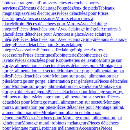
boîtes de rangement
Porte-serviettes et crochets porte-
serviettes
Eléments d'éclairage
Poignées
Jeux de pieds
Tableaux
magnétiques
Prises électriques
Pièces détachées pour Prises
électriques
Autres accessoires
Miroirs et armoires à
glace
Miroirs
Pièces détachées pour Miroirs
Avec éclairage
intégrée
Pièces détachées pour Avec éclairage intégrée
Armoires à
glace
Pièces détachées pour Armoires à glace
Avec éclairage
intégrée
Pièces détachées pour Avec éclairage intégrée
Sans éclairage
intégré
Pièces détachées pour Sans éclairage
intégré
Accessoires
Eléments d'éclairage
Poignées
Autres
accessoires
Prises électriques
Robinetteries
Robinetteries de
lavabo
Pièces détachées pour Robinetteries de lavabo
Montage sur
gorge, alimentation sur secteur
Pièces détachées pour Montage sur
gorge, alimentation sur secteur
Montage sur gorge, alimentation par
piles
Pièces détachées pour Montage sur gorge, alimentation par
piles
Montage sur gorge, alimentation par générateur
Pièces détachées
pour Montage sur gorge, alimentation par générateur
Montage sur
gorge, robinets mitigeurs
Pièces détachées pour Montage sur gorge,
robinets mitigeurs
Montage mural, alimentation sur secteur
Pièces
détachées pour Montage mural, alimentation sur secteur
Montage
mural, alimentation par piles
Pièces détachées pour Montage mural,
alimentation par piles
Montage mural, alimentation par
générateur
Pièces détachées pour Montage mural, alimentation par
générateur
Montage mural, robinets mélangeurs
Pièces détachées
pour Montage mural, robinets mélangeurs
Accessoires
Pièces