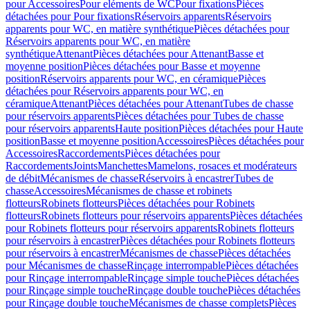
pour Accessoires
Pour eléments de WC
Pour fixations
Pièces
détachées pour Pour fixations
Réservoirs apparents
Réservoirs
apparents pour WC, en matière synthétique
Pièces détachées pour
Réservoirs apparents pour WC, en matière
synthétique
Attenant
Pièces détachées pour Attenant
Basse et
moyenne position
Pièces détachées pour Basse et moyenne
position
Réservoirs apparents pour WC, en céramique
Pièces
détachées pour Réservoirs apparents pour WC, en
céramique
Attenant
Pièces détachées pour Attenant
Tubes de chasse
pour réservoirs apparents
Pièces détachées pour Tubes de chasse
pour réservoirs apparents
Haute position
Pièces détachées pour Haute
position
Basse et moyenne position
Accessoires
Pièces détachées pour
Accessoires
Raccordements
Pièces détachées pour
Raccordements
Joints
Manchettes
Mamelons, rosaces et modérateurs
de débit
Mécanismes de chasse
Réservoirs à encastrer
Tubes de
chasse
Accessoires
Mécanismes de chasse et robinets
flotteurs
Robinets flotteurs
Pièces détachées pour Robinets
flotteurs
Robinets flotteurs pour réservoirs apparents
Pièces détachées
pour Robinets flotteurs pour réservoirs apparents
Robinets flotteurs
pour réservoirs à encastrer
Pièces détachées pour Robinets flotteurs
pour réservoirs à encastrer
Mécanismes de chasse
Pièces détachées
pour Mécanismes de chasse
Rinçage interrompable
Pièces détachées
pour Rinçage interrompable
Rinçage simple touche
Pièces détachées
pour Rinçage simple touche
Rinçage double touche
Pièces détachées
pour Rinçage double touche
Mécanismes de chasse complets
Pièces