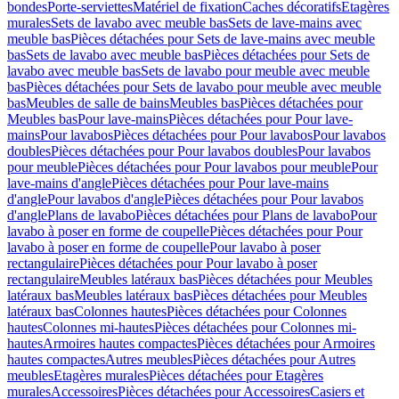
bondes
Porte-serviettes
Matériel de fixation
Caches décoratifs
Etagères
murales
Sets de lavabo avec meuble bas
Sets de lave-mains avec
meuble bas
Pièces détachées pour Sets de lave-mains avec meuble
bas
Sets de lavabo avec meuble bas
Pièces détachées pour Sets de
lavabo avec meuble bas
Sets de lavabo pour meuble avec meuble
bas
Pièces détachées pour Sets de lavabo pour meuble avec meuble
bas
Meubles de salle de bains
Meubles bas
Pièces détachées pour
Meubles bas
Pour lave-mains
Pièces détachées pour Pour lave-
mains
Pour lavabos
Pièces détachées pour Pour lavabos
Pour lavabos
doubles
Pièces détachées pour Pour lavabos doubles
Pour lavabos
pour meuble
Pièces détachées pour Pour lavabos pour meuble
Pour
lave-mains d'angle
Pièces détachées pour Pour lave-mains
d'angle
Pour lavabos d'angle
Pièces détachées pour Pour lavabos
d'angle
Plans de lavabo
Pièces détachées pour Plans de lavabo
Pour
lavabo à poser en forme de coupelle
Pièces détachées pour Pour
lavabo à poser en forme de coupelle
Pour lavabo à poser
rectangulaire
Pièces détachées pour Pour lavabo à poser
rectangulaire
Meubles latéraux bas
Pièces détachées pour Meubles
latéraux bas
Meubles latéraux bas
Pièces détachées pour Meubles
latéraux bas
Colonnes hautes
Pièces détachées pour Colonnes
hautes
Colonnes mi-hautes
Pièces détachées pour Colonnes mi-
hautes
Armoires hautes compactes
Pièces détachées pour Armoires
hautes compactes
Autres meubles
Pièces détachées pour Autres
meubles
Etagères murales
Pièces détachées pour Etagères
murales
Accessoires
Pièces détachées pour Accessoires
Casiers et