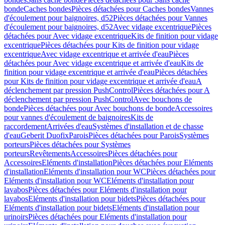
bonde
Caches bondes
Pièces détachées pour Caches bondes
Vannes
d'écoulement pour baignoires, d52
Pièces détachées pour Vannes
d'écoulement pour baignoires, d52
Avec vidage excentrique
Pièces
détachées pour Avec vidage excentrique
Kits de finition pour vidage
excentrique
Pièces détachées pour Kits de finition pour vidage
excentrique
Avec vidage excentrique et arrivée d'eau
Pièces
détachées pour Avec vidage excentrique et arrivée d'eau
Kits de
finition pour vidage excentrique et arrivée d'eau
Pièces détachées
pour Kits de finition pour vidage excentrique et arrivée d'eau
A
déclenchement par pression PushControl
Pièces détachées pour A
déclenchement par pression PushControl
Avec bouchons de
bonde
Pièces détachées pour Avec bouchons de bonde
Accessoires
pour vannes d'écoulement de baignoires
Kits de
raccordement
Arrivées d'eau
Systèmes d'installation et de chasse
d'eau
Geberit Duofix
Parois
Pièces détachées pour Parois
Systèmes
porteurs
Pièces détachées pour Systèmes
porteurs
Revêtements
Accessoires
Pièces détachées pour
Accessoires
Eléments d'installation
Pièces détachées pour Eléments
d'installation
Eléments d'installation pour WC
Pièces détachées pour
Eléments d'installation pour WC
Eléments d'installation pour
lavabos
Pièces détachées pour Eléments d'installation pour
lavabos
Eléments d'installation pour bidets
Pièces détachées pour
Eléments d'installation pour bidets
Eléments d'installation pour
urinoirs
Pièces détachées pour Eléments d'installation pour