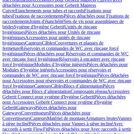
détachées pour Accessoires pour Geberit Mapress
Cuivre
Etanchements pour tubes et raccords
Fixations pour
tubes
Fixations de raccordements
Pièces détachées pour Fixations de
raccordements
Joints d'étanchéité
Sets de vis pour assemblages de
brides
Système d'hygiène Geberit
Unités de rinçage
hygiéniques
Pièces détachées pour Unités de rinçage
hygiéniques
Accessoires pour unités de rinçage
hygiéniques
Capteurs
Câbles
Couvertures et plaques de
fermeture
Réservoirs et commandes de WC avec rinçage forcé
hygiénique
Pièces détachées pour Réservoirs et commandes de WC
avec rinçage forcé hygiénique
Réservoirs à encastrer avec rinçage
forcé hygiénique
Modules d’hygiène intégrés
Pièces détachées pour
Modules d’hygiène intégrés
Accessoires pour réservoirs et
commandes de WC avec rinçage forcé hygiénique
Pièces détachées
pour Accessoires pour réservoirs et commandes de WC avec rinçage
forcé hygiénique
Capteurs
Câbles
Blocs d’alimentation
Pièces
détachées pour Blocs d’alimentation
Composants réseau
Accessoires
Geberit Connect pour système d'hygiène Geberit
Pièces détachées
pour Accessoires Geberit Connect pour système d'hygiène
Geberit
Gateways
Pièces détachées pour
Gateways
Convertisseurs
Pièces détachées pour
Convertisseurs
Capteurs
Matériel de montage
Armatures brutes
Vannes
à siège incliné
Pièces détachées pour Vannes à siège incliné
Avec
raccords à sertir FlowFit
Pièces détachées pour Avec raccords à sertir