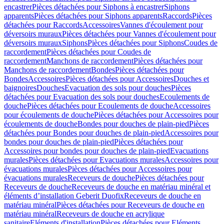
encastrer
Pièces détachées pour Siphons à encastrer
Siphons
apparents
Pièces détachées pour Siphons apparents
Raccords
Pièces
détachées pour Raccords
Accessoires
Vannes d'écoulement pour
déversoirs muraux
Pièces détachées pour Vannes d'écoulement pour
déversoirs muraux
Siphons
Pièces détachées pour Siphons
Coudes de
raccordement
Pièces détachées pour Coudes de
raccordement
Manchons de raccordement
Pièces détachées pour
Manchons de raccordement
Bondes
Pièces détachées pour
Bondes
Accessoires
Pièces détachées pour Accessoires
Douches et
baignoires
Douches
Evacuation des sols pour douches
Pièces
détachées pour Evacuation des sols pour douches
Ecoulements de
douche
Pièces détachées pour Ecoulements de douche
Accessoires
pour écoulements de douche
Pièces détachées pour Accessoires pour
écoulements de douche
Bondes pour douches de plain-pied
Pièces
détachées pour Bondes pour douches de plain-pied
Accessoires pour
bondes pour douches de plain-pied
Pièces détachées pour
Accessoires pour bondes pour douches de plain-pied
Evacuations
murales
Pièces détachées pour Evacuations murales
Accessoires pour
évacuations murales
Pièces détachées pour Accessoires pour
évacuations murales
Receveurs de douche
Pièces détachées pour
Receveurs de douche
Receveurs de douche en matériau minéral et
éléments d’installation Geberit Duofix
Receveurs de douche en
matériau minéral
Pièces détachées pour Receveurs de douche en
matériau minéral
Receveurs de douche en acrylique
sanitaire
Eléments d'installation
Pièces détachées pour Eléments