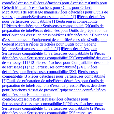
contrôle
Accessoires
Pièces détachées pour Accessoires
Outils pour
Geberit Mepla
Pièces détachées pour Outils pour Geberit
Mepla
Outils de sertissage manuels
Pièces détachées pour Outils de
sertissage manuels
Sertisseuses compatibilité [1]
Pièces détachées
pour Sertisseuses compatibilité [1]
Sertisseuses compatibilité
[2]
Pièces détachées pour Sertisseuses compatibilité [2]
Outils de
préparation de tube
Pièces détachées pour Outils de préparation de
tube
Bouchons d'essai de pression
Pièces détachées pour Bouchons
d'essai de pression
Equipement de contrôle
Accessoires
Outils pour
Geberit Mapress
Pièces détachées pour Outils pour Geberit
Mapress
Sertisseuses compatibilité [1]
Pièces détachées pour
Sertisseuses compatibilité [1]
Sertisseuses compatibilité [2]
Pièces
détachées pour Sertisseuses compatibilité [2]
Compatibilité des outils
de sertissage [1] / [2]
Pièces détachées pour Compatibilité des outils
de sertissage [1] / [2]
Sertisseuses compatibilité [2XL]
Pièces
détachées pour Sertisseuses compatibilité [2XL]
Sertisseuses
compatibilité [3]
Pièces détachées pour Sertisseuses compatibilité
[3]
Outils de préparation de tube
Pièces détachées pour Outils de
préparation de tube
Bouchons d'essai de pression
Pièces détachées
pour Bouchons d'essai de pression
Equipement de contrôle
Pièces
détachées pour Equipement de
contrôle
Accessoires
Sertisseuses
Pièces détachées pour
Sertisseuses
Sertisseuses compatibilité [1]
Pièces détachées pour
Sertisseuses compatibilité [1]
Sertisseuses compatibilité [2]
Pièces
détachées pour Sertisseuses compatibilité [2]
Sertisseuses