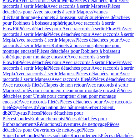
FlowFit
Avec raccords à sertir Mepla
Pièces détachées pour Avec
raccords à sertir Mepla
Avec raccords à sertir Mapress
Pièces
détachées pour Avec raccords à sertir Mapress
Vannes
d’échantillonnage
Robinets à boisseau sphérique
Pièces détachées
pour Robinets à boisseau sphérique
Avec raccords à sertir
FlowFit
Pièces détachées pour Avec raccords à sertir FlowFit
Avec
raccords à sertir Mepla
Pièces détachées pour Avec raccords à sertir
Mepla
Avec raccords à sertir Mapress
Pièces détachées pour Avec
raccords à sertir Mapress
Robinets à boisseau sphérique pour
montage encastré
Pièces détachées pour Robinets à boisseau
sphérique pour montage encastré
Avec raccords à sertir
FlowFit
Pièces détachées pour Avec raccords à sertir FlowFit
Avec
raccords à sertir Mepla
Pièces détachées pour Avec raccords à sertir
Mepla
Avec raccords à sertir Mapress
Pièces détachées pour Avec
raccords à sertir Mapress
Avec raccords filetés
Pièces détachées pour
Avec raccords filetés
Clapets de non retour
Avec raccords à sertir
Mapress
Unités pour compteur d'eau pour montage encastré
Pièces
détachées pour Unités pour compteur d'eau pour montage
encastré
Avec raccords filetés
Pièces détachées pour Avec raccords
filetés
Systèmes d'évacuation des bâtiments
Geberit Silent-
db20
Tuyaux
Pièces
Pièces détachées pour
Pièces
Coudes
Embranchements
Pièces détachées pour
Embranchements
Réductions
Ouvertures de nettoyage
Pièces
détachées pour Ouvertures de nettoyage
Pièces
SuperTube
Coudes
Pièces spéciales
Raccordements
Pièces détachées