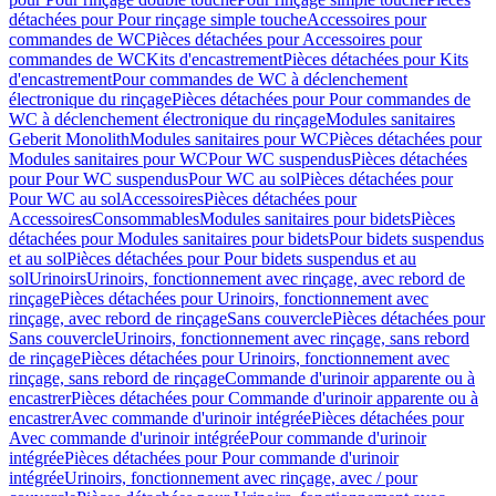
détachées pour Pour rinçage simple touche
Accessoires pour
commandes de WC
Pièces détachées pour Accessoires pour
commandes de WC
Kits d'encastrement
Pièces détachées pour Kits
d'encastrement
Pour commandes de WC à déclenchement
électronique du rinçage
Pièces détachées pour Pour commandes de
WC à déclenchement électronique du rinçage
Modules sanitaires
Geberit Monolith
Modules sanitaires pour WC
Pièces détachées pour
Modules sanitaires pour WC
Pour WC suspendus
Pièces détachées
pour Pour WC suspendus
Pour WC au sol
Pièces détachées pour
Pour WC au sol
Accessoires
Pièces détachées pour
Accessoires
Consommables
Modules sanitaires pour bidets
Pièces
détachées pour Modules sanitaires pour bidets
Pour bidets suspendus
et au sol
Pièces détachées pour Pour bidets suspendus et au
sol
Urinoirs
Urinoirs, fonctionnement avec rinçage, avec rebord de
rinçage
Pièces détachées pour Urinoirs, fonctionnement avec
rinçage, avec rebord de rinçage
Sans couvercle
Pièces détachées pour
Sans couvercle
Urinoirs, fonctionnement avec rinçage, sans rebord
de rinçage
Pièces détachées pour Urinoirs, fonctionnement avec
rinçage, sans rebord de rinçage
Commande d'urinoir apparente ou à
encastrer
Pièces détachées pour Commande d'urinoir apparente ou à
encastrer
Avec commande d'urinoir intégrée
Pièces détachées pour
Avec commande d'urinoir intégrée
Pour commande d'urinoir
intégrée
Pièces détachées pour Pour commande d'urinoir
intégrée
Urinoirs, fonctionnement avec rinçage, avec / pour