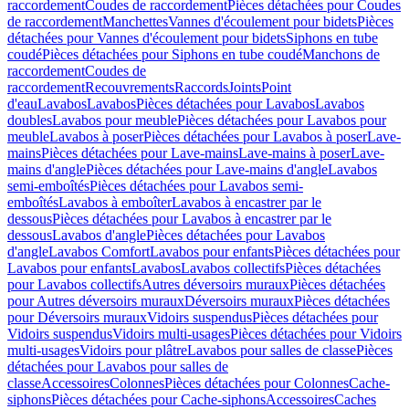
raccordement
Coudes de raccordement
Pièces détachées pour Coudes
de raccordement
Manchettes
Vannes d'écoulement pour bidets
Pièces
détachées pour Vannes d'écoulement pour bidets
Siphons en tube
coudé
Pièces détachées pour Siphons en tube coudé
Manchons de
raccordement
Coudes de
raccordement
Recouvrements
Raccords
Joints
Point
d'eau
Lavabos
Lavabos
Pièces détachées pour Lavabos
Lavabos
doubles
Lavabos pour meuble
Pièces détachées pour Lavabos pour
meuble
Lavabos à poser
Pièces détachées pour Lavabos à poser
Lave-
mains
Pièces détachées pour Lave-mains
Lave-mains à poser
Lave-
mains d'angle
Pièces détachées pour Lave-mains d'angle
Lavabos
semi-emboîtés
Pièces détachées pour Lavabos semi-
emboîtés
Lavabos à emboîter
Lavabos à encastrer par le
dessous
Pièces détachées pour Lavabos à encastrer par le
dessous
Lavabos d'angle
Pièces détachées pour Lavabos
d'angle
Lavabos Comfort
Lavabos pour enfants
Pièces détachées pour
Lavabos pour enfants
Lavabos
Lavabos collectifs
Pièces détachées
pour Lavabos collectifs
Autres déversoirs muraux
Pièces détachées
pour Autres déversoirs muraux
Déversoirs muraux
Pièces détachées
pour Déversoirs muraux
Vidoirs suspendus
Pièces détachées pour
Vidoirs suspendus
Vidoirs multi-usages
Pièces détachées pour Vidoirs
multi-usages
Vidoirs pour plâtre
Lavabos pour salles de classe
Pièces
détachées pour Lavabos pour salles de
classe
Accessoires
Colonnes
Pièces détachées pour Colonnes
Cache-
siphons
Pièces détachées pour Cache-siphons
Accessoires
Caches