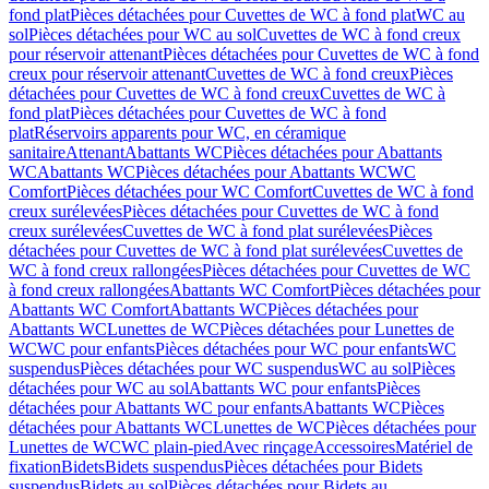
fond plat
Pièces détachées pour Cuvettes de WC à fond plat
WC au
sol
Pièces détachées pour WC au sol
Cuvettes de WC à fond creux
pour réservoir attenant
Pièces détachées pour Cuvettes de WC à fond
creux pour réservoir attenant
Cuvettes de WC à fond creux
Pièces
détachées pour Cuvettes de WC à fond creux
Cuvettes de WC à
fond plat
Pièces détachées pour Cuvettes de WC à fond
plat
Réservoirs apparents pour WC, en céramique
sanitaire
Attenant
Abattants WC
Pièces détachées pour Abattants
WC
Abattants WC
Pièces détachées pour Abattants WC
WC
Comfort
Pièces détachées pour WC Comfort
Cuvettes de WC à fond
creux surélevées
Pièces détachées pour Cuvettes de WC à fond
creux surélevées
Cuvettes de WC à fond plat surélevées
Pièces
détachées pour Cuvettes de WC à fond plat surélevées
Cuvettes de
WC à fond creux rallongées
Pièces détachées pour Cuvettes de WC
à fond creux rallongées
Abattants WC Comfort
Pièces détachées pour
Abattants WC Comfort
Abattants WC
Pièces détachées pour
Abattants WC
Lunettes de WC
Pièces détachées pour Lunettes de
WC
WC pour enfants
Pièces détachées pour WC pour enfants
WC
suspendus
Pièces détachées pour WC suspendus
WC au sol
Pièces
détachées pour WC au sol
Abattants WC pour enfants
Pièces
détachées pour Abattants WC pour enfants
Abattants WC
Pièces
détachées pour Abattants WC
Lunettes de WC
Pièces détachées pour
Lunettes de WC
WC plain-pied
Avec rinçage
Accessoires
Matériel de
fixation
Bidets
Bidets suspendus
Pièces détachées pour Bidets
suspendus
Bidets au sol
Pièces détachées pour Bidets au