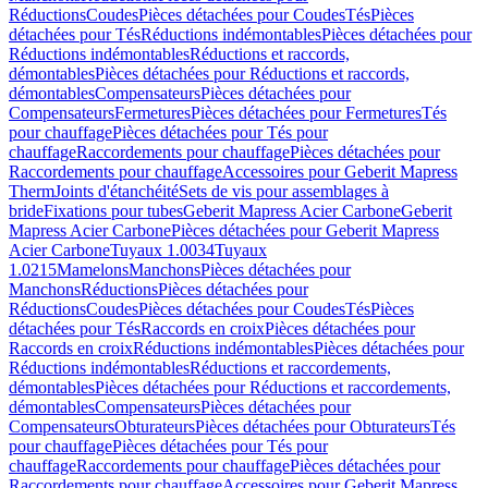
Réductions
Coudes
Pièces détachées pour Coudes
Tés
Pièces
détachées pour Tés
Réductions indémontables
Pièces détachées pour
Réductions indémontables
Réductions et raccords,
démontables
Pièces détachées pour Réductions et raccords,
démontables
Compensateurs
Pièces détachées pour
Compensateurs
Fermetures
Pièces détachées pour Fermetures
Tés
pour chauffage
Pièces détachées pour Tés pour
chauffage
Raccordements pour chauffage
Pièces détachées pour
Raccordements pour chauffage
Accessoires pour Geberit Mapress
Therm
Joints d'étanchéité
Sets de vis pour assemblages à
bride
Fixations pour tubes
Geberit Mapress Acier Carbone
Geberit
Mapress Acier Carbone
Pièces détachées pour Geberit Mapress
Acier Carbone
Tuyaux 1.0034
Tuyaux
1.0215
Mamelons
Manchons
Pièces détachées pour
Manchons
Réductions
Pièces détachées pour
Réductions
Coudes
Pièces détachées pour Coudes
Tés
Pièces
détachées pour Tés
Raccords en croix
Pièces détachées pour
Raccords en croix
Réductions indémontables
Pièces détachées pour
Réductions indémontables
Réductions et raccordements,
démontables
Pièces détachées pour Réductions et raccordements,
démontables
Compensateurs
Pièces détachées pour
Compensateurs
Obturateurs
Pièces détachées pour Obturateurs
Tés
pour chauffage
Pièces détachées pour Tés pour
chauffage
Raccordements pour chauffage
Pièces détachées pour
Raccordements pour chauffage
Accessoires pour Geberit Mapress