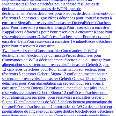
sol
Accessoires
Pièces détachées pour Accessoires
Plaques de
déclenchement et commandes de WC
Plaques de
déclenchement
Pièces détachées pour Plaques de déclenchement
Pour
réservoirs à encastrer Sigma
Pièces détachées pour Pour réservoirs à
encastrer Sigma
Pour réservoirs à encastrer Omega
Pièces détachées
pour Pour réservoirs à encastrer Omega
Pour réservoirs à encastrer
Kappa
Pièces détachées pour Pour réservoirs à encastrer Kappa
Pour
réservoirs à encastrer Delta
Pièces détachées pour Pour réservoirs à
encastrer Delta
Pour réservoirs à encastrer Twinline
Pièces détachées
pour Pour réservoirs à encastrer
Twinline
Accessoires
Consommables
Commandes de WC à
déclenchement électronique du rinçage
Pièces détachées pour
Commandes de WC à déclenchement électronique du rinçage
Pour
alimentation sur secteur, pour réservoirs à encastrer Geberit Sigma
12 cm
Pièces détachées pour Pour alimentation sur secteur, pour
réservoirs à encastrer Geberit Sigma 12 cm
Pour alimentation sur
secteur, pour réservoirs à encastrer Geberit Omega 12 cm
Pièces
détachées pour Pour alimentation sur secteur, pour réservoirs à
encastrer Geberit Omega 12 cm
Pour alimentation par piles, pour
réservoirs à encastrer Geberit Sigma 12 cm
Pièces détachées pour
Pour alimentation par piles, pour réservoirs à encastrer Geberit
Sigma 12 cm
Commandes de WC à déclenchement pneumatique du
rinçage
Pièces détachées pour Commandes de WC à déclenchement
pneumatique du rinçage
Pour rinçage double touche
Pièces détachées
pour Pour rinçage double touche
Pour rinçage simple touche
Pièces