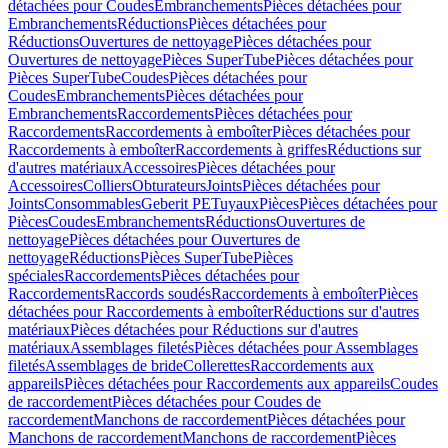
détachées pour Coudes
Embranchements
Pièces détachées pour
Embranchements
Réductions
Pièces détachées pour
Réductions
Ouvertures de nettoyage
Pièces détachées pour
Ouvertures de nettoyage
Pièces SuperTube
Pièces détachées pour
Pièces SuperTube
Coudes
Pièces détachées pour
Coudes
Embranchements
Pièces détachées pour
Embranchements
Raccordements
Pièces détachées pour
Raccordements
Raccordements à emboîter
Pièces détachées pour
Raccordements à emboîter
Raccordements à griffes
Réductions sur
d'autres matériaux
Accessoires
Pièces détachées pour
Accessoires
Colliers
Obturateurs
Joints
Pièces détachées pour
Joints
Consommables
Geberit PE
Tuyaux
Pièces
Pièces détachées pour
Pièces
Coudes
Embranchements
Réductions
Ouvertures de
nettoyage
Pièces détachées pour Ouvertures de
nettoyage
Réductions
Pièces SuperTube
Pièces
spéciales
Raccordements
Pièces détachées pour
Raccordements
Raccords soudés
Raccordements à emboîter
Pièces
détachées pour Raccordements à emboîter
Réductions sur d'autres
matériaux
Pièces détachées pour Réductions sur d'autres
matériaux
Assemblages filetés
Pièces détachées pour Assemblages
filetés
Assemblages de bride
Collerettes
Raccordements aux
appareils
Pièces détachées pour Raccordements aux appareils
Coudes
de raccordement
Pièces détachées pour Coudes de
raccordement
Manchons de raccordement
Pièces détachées pour
Manchons de raccordement
Manchons de raccordement
Pièces