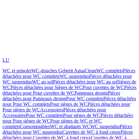
LU
WC et urinoirs
WC-douches Geberit AquaClean
WC complets
Pièces
détachées pour WC complets
WC suspendus
Pièces détachées pour
WC suspendus
WC au sol
Pièces détachées pour WC au sol
Sièges de
WC
Pièces détachées pour Sièges de WC
Pour cuvettes de WC
Pièces
détachées pour Pour cuvettes de WC
Panneaux design
Pièces
détachées pour Panneaux design
Pour WC complets
Pièces détachées
pour Pour WC complets
Pour sièges de WC
Pièces détachées pour
Pour sièges de WC
Accessoires
Pièces détachées pour
Accessoires
Pour WC complets
Pour sièges de WC
Pièces détachées
pour Pour sièges de WC
Pour sièges de WC et WC
complets
Consommables
WC et abattants WC
WC suspendus
Pièces
détachées pour WC suspendus
Cuvettes de WC à fond creux
Pièces
détachées pour Cuvettes de WC à fond creux
Cuvettes de WC à