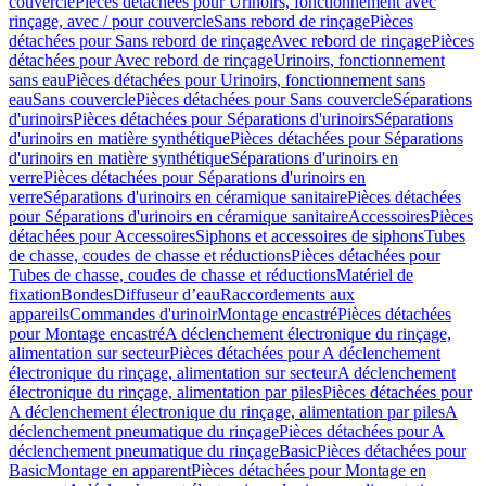
couvercle
Pièces détachées pour Urinoirs, fonctionnement avec
rinçage, avec / pour couvercle
Sans rebord de rinçage
Pièces
détachées pour Sans rebord de rinçage
Avec rebord de rinçage
Pièces
détachées pour Avec rebord de rinçage
Urinoirs, fonctionnement
sans eau
Pièces détachées pour Urinoirs, fonctionnement sans
eau
Sans couvercle
Pièces détachées pour Sans couvercle
Séparations
d'urinoirs
Pièces détachées pour Séparations d'urinoirs
Séparations
d'urinoirs en matière synthétique
Pièces détachées pour Séparations
d'urinoirs en matière synthétique
Séparations d'urinoirs en
verre
Pièces détachées pour Séparations d'urinoirs en
verre
Séparations d'urinoirs en céramique sanitaire
Pièces détachées
pour Séparations d'urinoirs en céramique sanitaire
Accessoires
Pièces
détachées pour Accessoires
Siphons et accessoires de siphons
Tubes
de chasse, coudes de chasse et réductions
Pièces détachées pour
Tubes de chasse, coudes de chasse et réductions
Matériel de
fixation
Bondes
Diffuseur d’eau
Raccordements aux
appareils
Commandes d'urinoir
Montage encastré
Pièces détachées
pour Montage encastré
A déclenchement électronique du rinçage,
alimentation sur secteur
Pièces détachées pour A déclenchement
électronique du rinçage, alimentation sur secteur
A déclenchement
électronique du rinçage, alimentation par piles
Pièces détachées pour
A déclenchement électronique du rinçage, alimentation par piles
A
déclenchement pneumatique du rinçage
Pièces détachées pour A
déclenchement pneumatique du rinçage
Basic
Pièces détachées pour
Basic
Montage en apparent
Pièces détachées pour Montage en