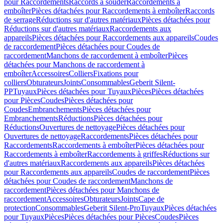
pour Raccordements
Raccords à souder
Raccordements à
emboîter
Pièces détachées pour Raccordements à emboîter
Raccords
de serrage
Réductions sur d'autres matériaux
Pièces détachées pour
Réductions sur d'autres matériaux
Raccordements aux
appareils
Pièces détachées pour Raccordements aux appareils
Coudes
de raccordement
Pièces détachées pour Coudes de
raccordement
Manchons de raccordement à emboîter
Pièces
détachées pour Manchons de raccordement à
emboîter
Accessoires
Colliers
Fixations pour
colliers
Obturateurs
Joints
Consommables
Geberit Silent-
PP
Tuyaux
Pièces détachées pour Tuyaux
Pièces
Pièces détachées
pour Pièces
Coudes
Pièces détachées pour
Coudes
Embranchements
Pièces détachées pour
Embranchements
Réductions
Pièces détachées pour
Réductions
Ouvertures de nettoyage
Pièces détachées pour
Ouvertures de nettoyage
Raccordements
Pièces détachées pour
Raccordements
Raccordements à emboîter
Pièces détachées pour
Raccordements à emboîter
Raccordements à griffes
Réductions sur
d'autres matériaux
Raccordements aux appareils
Pièces détachées
pour Raccordements aux appareils
Coudes de raccordement
Pièces
détachées pour Coudes de raccordement
Manchons de
raccordement
Pièces détachées pour Manchons de
raccordement
Accessoires
Obturateurs
Joints
Cape de
protection
Consommables
Geberit Silent-Pro
Tuyaux
Pièces détachées
pour Tuyaux
Pièces
Pièces détachées pour Pièces
Coudes
Pièces