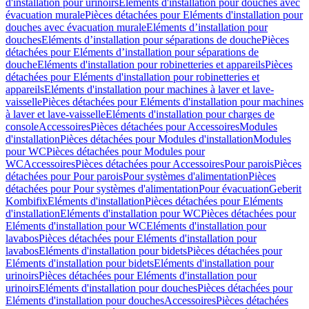
d'installation pour urinoirs
Eléments d'installation pour douches avec
évacuation murale
Pièces détachées pour Eléments d'installation pour
douches avec évacuation murale
Eléments d’installation pour
douches
Eléments d’installation pour séparations de douche
Pièces
détachées pour Eléments d’installation pour séparations de
douche
Eléments d'installation pour robinetteries et appareils
Pièces
détachées pour Eléments d'installation pour robinetteries et
appareils
Eléments d'installation pour machines à laver et lave-
vaisselle
Pièces détachées pour Eléments d'installation pour machines
à laver et lave-vaisselle
Eléments d'installation pour charges de
console
Accessoires
Pièces détachées pour Accessoires
Modules
d'installation
Pièces détachées pour Modules d'installation
Modules
pour WC
Pièces détachées pour Modules pour
WC
Accessoires
Pièces détachées pour Accessoires
Pour parois
Pièces
détachées pour Pour parois
Pour systèmes d'alimentation
Pièces
détachées pour Pour systèmes d'alimentation
Pour évacuation
Geberit
Kombifix
Eléments d'installation
Pièces détachées pour Eléments
d'installation
Eléments d'installation pour WC
Pièces détachées pour
Eléments d'installation pour WC
Eléments d'installation pour
lavabos
Pièces détachées pour Eléments d'installation pour
lavabos
Eléments d'installation pour bidets
Pièces détachées pour
Eléments d'installation pour bidets
Eléments d'installation pour
urinoirs
Pièces détachées pour Eléments d'installation pour
urinoirs
Eléments d'installation pour douches
Pièces détachées pour
Eléments d'installation pour douches
Accessoires
Pièces détachées