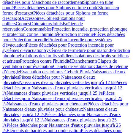
détachées pour Manchons de raccordement
Siphons en tube
coudé
Pièces détachées pour Siphons en tube coudé
Siphons en
forme d'escargot
Pièces détachées pour Siphons en forme
d'escargot
Accessoires
Colliers
Fixations pour
colliers
Coques
Obturateurs
Joints
Boîtiers de
réservation
Consommables
Protection incendie, protection phonique
et protection contre l'humidité
Protection incendie
Pièces détachées
pour Protection incendie
Protection incendie pour systèmes
d'évacuation
Pièces détachées pour Protection incendie pour
systèmes d'évacuation
Systèmes de fermeture pour plafond
Protection
phonique
Isolations des bruits solidiens
Isolations des bruits solidiens
et aériens
Protection contre l'humidité
Etanchements
Clapets de
ventilation pour évacuation
Clapets de ventilation
Clapets de retenue
d’énergie
Evacuation des toitures Geberit Pluvia
Naissances d'eaux
pluviales
Pièces détachées pour Naissances d'eaux
pluviales
Naissances d'eaux pluviales verticales jusqu'à 12 l/s
Pièces
détachées pour Naissances d'eaux pluviales verticales jusqu'à 12
l/s
Naissances d'eaux pluviales verticales jusqu'à 25 l/s
Pièces
détachées pour Naissances d'eaux pluviales verticales jusqu'à 25
l/s
Naissances d'eaux pluviales pour chéneaux
Pièces détachées pour
Naissances d'eaux pluviales pour chéneaux
Naissances d'eaux
pluviales jusqu'à 12 l/s
Pièces détachées pour Naissances d'eaux
pluviales jusqu'à 12 l/s
Naissances d'eaux pluviales jusqu'à 25
l/s
Pièces détachées pour Naissances d'eaux pluviales jusqu'à 25
l/s
Eléments de barrières anti-condensation
Pièces détachées pour