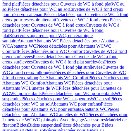
fond plat
Pièces détachées pour Cuvettes de WC à fond plat
WC au
sol
Pièces détachées pour WC au sol
Cuvettes de WC à fond creux
pour réservoir attenant
Pièces détachées pour Cuvettes de WC à fond
creux pour réservoir attenant
Cuvettes de WC à fond creux
Pièces
détachées pour Cuvettes de WC à fond creux
Cuvettes de WC à
fond plat
Pièces détachées pour Cuvettes de WC à fond
plat
Réservoirs apparents pour WC, en céramique
sanitaire
Attenant
Abattants WC
Pièces détachées pour Abattants
WC
Abattants WC
Pièces détachées pour Abattants WC
WC
Comfort
Pièces détachées pour WC Comfort
Cuvettes de WC à fond
creux surélevées
Pièces détachées pour Cuvettes de WC à fond
creux surélevées
Cuvettes de WC à fond plat surélevées
Pièces
détachées pour Cuvettes de WC à fond plat surélevées
Cuvettes de
WC à fond creux rallongées
Pièces détachées pour Cuvettes de WC
à fond creux rallongées
Abattants WC Comfort
Pièces détachées pour
Abattants WC Comfort
Abattants WC
Pièces détachées pour
Abattants WC
Lunettes de WC
Pièces détachées pour Lunettes de
WC
WC pour enfants
Pièces détachées pour WC pour enfants
WC
suspendus
Pièces détachées pour WC suspendus
WC au sol
Pièces
détachées pour WC au sol
Abattants WC pour enfants
Pièces
détachées pour Abattants WC pour enfants
Abattants WC
Pièces
détachées pour Abattants WC
Lunettes de WC
Pièces détachées pour
Lunettes de WC
WC plain-pied
Avec rinçage
Accessoires
Matériel de
fixation
Bidets
Bidets suspendus
Pièces détachées pour Bidets
suspendus
Bidets au sol
Pièces détachées pour Bidets au