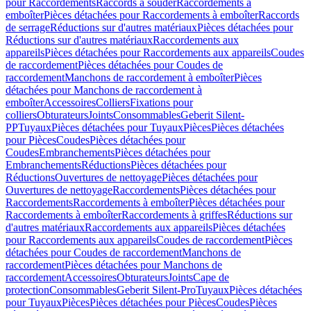
pour Raccordements
Raccords à souder
Raccordements à
emboîter
Pièces détachées pour Raccordements à emboîter
Raccords
de serrage
Réductions sur d'autres matériaux
Pièces détachées pour
Réductions sur d'autres matériaux
Raccordements aux
appareils
Pièces détachées pour Raccordements aux appareils
Coudes
de raccordement
Pièces détachées pour Coudes de
raccordement
Manchons de raccordement à emboîter
Pièces
détachées pour Manchons de raccordement à
emboîter
Accessoires
Colliers
Fixations pour
colliers
Obturateurs
Joints
Consommables
Geberit Silent-
PP
Tuyaux
Pièces détachées pour Tuyaux
Pièces
Pièces détachées
pour Pièces
Coudes
Pièces détachées pour
Coudes
Embranchements
Pièces détachées pour
Embranchements
Réductions
Pièces détachées pour
Réductions
Ouvertures de nettoyage
Pièces détachées pour
Ouvertures de nettoyage
Raccordements
Pièces détachées pour
Raccordements
Raccordements à emboîter
Pièces détachées pour
Raccordements à emboîter
Raccordements à griffes
Réductions sur
d'autres matériaux
Raccordements aux appareils
Pièces détachées
pour Raccordements aux appareils
Coudes de raccordement
Pièces
détachées pour Coudes de raccordement
Manchons de
raccordement
Pièces détachées pour Manchons de
raccordement
Accessoires
Obturateurs
Joints
Cape de
protection
Consommables
Geberit Silent-Pro
Tuyaux
Pièces détachées
pour Tuyaux
Pièces
Pièces détachées pour Pièces
Coudes
Pièces