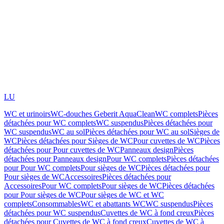
LU
WC et urinoirs
WC-douches Geberit AquaClean
WC complets
Pièces
détachées pour WC complets
WC suspendus
Pièces détachées pour
WC suspendus
WC au sol
Pièces détachées pour WC au sol
Sièges de
WC
Pièces détachées pour Sièges de WC
Pour cuvettes de WC
Pièces
détachées pour Pour cuvettes de WC
Panneaux design
Pièces
détachées pour Panneaux design
Pour WC complets
Pièces détachées
pour Pour WC complets
Pour sièges de WC
Pièces détachées pour
Pour sièges de WC
Accessoires
Pièces détachées pour
Accessoires
Pour WC complets
Pour sièges de WC
Pièces détachées
pour Pour sièges de WC
Pour sièges de WC et WC
complets
Consommables
WC et abattants WC
WC suspendus
Pièces
détachées pour WC suspendus
Cuvettes de WC à fond creux
Pièces
détachées pour Cuvettes de WC à fond creux
Cuvettes de WC à