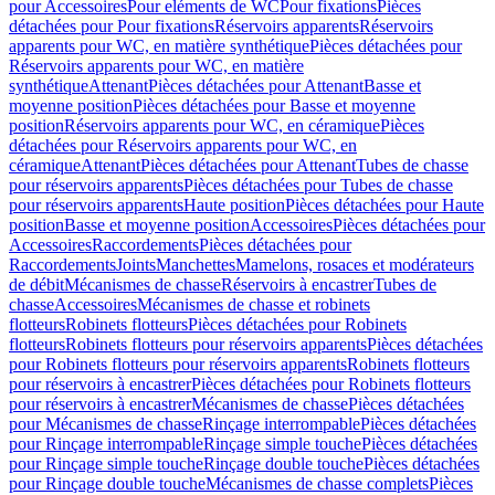
pour Accessoires
Pour eléments de WC
Pour fixations
Pièces
détachées pour Pour fixations
Réservoirs apparents
Réservoirs
apparents pour WC, en matière synthétique
Pièces détachées pour
Réservoirs apparents pour WC, en matière
synthétique
Attenant
Pièces détachées pour Attenant
Basse et
moyenne position
Pièces détachées pour Basse et moyenne
position
Réservoirs apparents pour WC, en céramique
Pièces
détachées pour Réservoirs apparents pour WC, en
céramique
Attenant
Pièces détachées pour Attenant
Tubes de chasse
pour réservoirs apparents
Pièces détachées pour Tubes de chasse
pour réservoirs apparents
Haute position
Pièces détachées pour Haute
position
Basse et moyenne position
Accessoires
Pièces détachées pour
Accessoires
Raccordements
Pièces détachées pour
Raccordements
Joints
Manchettes
Mamelons, rosaces et modérateurs
de débit
Mécanismes de chasse
Réservoirs à encastrer
Tubes de
chasse
Accessoires
Mécanismes de chasse et robinets
flotteurs
Robinets flotteurs
Pièces détachées pour Robinets
flotteurs
Robinets flotteurs pour réservoirs apparents
Pièces détachées
pour Robinets flotteurs pour réservoirs apparents
Robinets flotteurs
pour réservoirs à encastrer
Pièces détachées pour Robinets flotteurs
pour réservoirs à encastrer
Mécanismes de chasse
Pièces détachées
pour Mécanismes de chasse
Rinçage interrompable
Pièces détachées
pour Rinçage interrompable
Rinçage simple touche
Pièces détachées
pour Rinçage simple touche
Rinçage double touche
Pièces détachées
pour Rinçage double touche
Mécanismes de chasse complets
Pièces