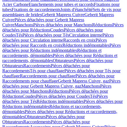
Acier Carbone
Etanchements pour tubes et raccords
Fixations pour
tubes
Fixations de raccordements
Joints d'étanchéité
Sets de vis pour
assemblages de brides
Geberit Mapress Cuivre
Geberit Mapress
Cuivre
Pièces détachées pour Geberit Mapress
Cuivre
Manchons
Pièces détachées pour Manchons
Réductions
Pièces
détachées pour Réductions
Coudes
Pièces détachées pour
Coudes
Tés
Pièces détachées pour Tés
Circulation interne
Pièces
détachées pour Circulation interne
Raccords en croix
Pièces
détachées pour Raccords en croix
Réductions indémontables
Pièces
détachées pour Réductions indémontables
Réductions et
raccordements, démontables
Pièces détachées pour Réductions et
raccordements, démontables
Obturateurs
Pièces détachées pour
Obturateurs
Raccordements
Pièces détachées pour
Raccordements
Tés pour chauffage
Pièces détachées pour Tés pour
chauffage
Raccordements pour chauffage
Pièces détachées pour
Raccordements pour chauffage
Geberit Mapress Cuivre, gaz
Pièces
détachées pour Geberit Mapress Cuivre, gaz
Manchons
Pièces
détachées pour Manchons
Réductions
Pièces détachées pour
Réductions
Coudes
Pièces détachées pour Coudes
Tés
Pièces
détachées pour Tés
Réductions indémontables
Pièces détachées pour
Réductions indémontables
Réductions et raccordements,
démontables
Pièces détachées pour Réductions et raccordements,
démontables
Obturateurs
Pièces détachées pour
Obturateurs
Raccordements
Pièces détachées pour
Raccordements
Accessoires pour Geberit Mapress Cuivre
Pièces