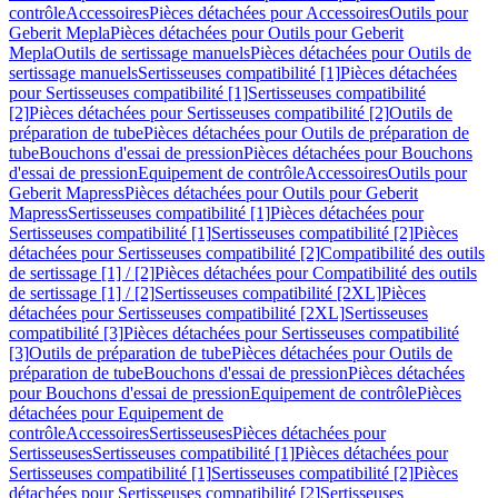
contrôle
Accessoires
Pièces détachées pour Accessoires
Outils pour
Geberit Mepla
Pièces détachées pour Outils pour Geberit
Mepla
Outils de sertissage manuels
Pièces détachées pour Outils de
sertissage manuels
Sertisseuses compatibilité [1]
Pièces détachées
pour Sertisseuses compatibilité [1]
Sertisseuses compatibilité
[2]
Pièces détachées pour Sertisseuses compatibilité [2]
Outils de
préparation de tube
Pièces détachées pour Outils de préparation de
tube
Bouchons d'essai de pression
Pièces détachées pour Bouchons
d'essai de pression
Equipement de contrôle
Accessoires
Outils pour
Geberit Mapress
Pièces détachées pour Outils pour Geberit
Mapress
Sertisseuses compatibilité [1]
Pièces détachées pour
Sertisseuses compatibilité [1]
Sertisseuses compatibilité [2]
Pièces
détachées pour Sertisseuses compatibilité [2]
Compatibilité des outils
de sertissage [1] / [2]
Pièces détachées pour Compatibilité des outils
de sertissage [1] / [2]
Sertisseuses compatibilité [2XL]
Pièces
détachées pour Sertisseuses compatibilité [2XL]
Sertisseuses
compatibilité [3]
Pièces détachées pour Sertisseuses compatibilité
[3]
Outils de préparation de tube
Pièces détachées pour Outils de
préparation de tube
Bouchons d'essai de pression
Pièces détachées
pour Bouchons d'essai de pression
Equipement de contrôle
Pièces
détachées pour Equipement de
contrôle
Accessoires
Sertisseuses
Pièces détachées pour
Sertisseuses
Sertisseuses compatibilité [1]
Pièces détachées pour
Sertisseuses compatibilité [1]
Sertisseuses compatibilité [2]
Pièces
détachées pour Sertisseuses compatibilité [2]
Sertisseuses