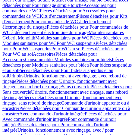
détachées pour Pour rinçage simple touche
Accessoires pour
commandes de WC
Pièces détachées pour Accessoires pour
commandes de WC
Kits d'encastrement
Pièces détachées pour Kits
d'encastrement
Pour commandes de WC à déclenchement
électronique du rinçage
Pièces détachées pour Pour commandes de
WC à déclenchement électronique du rinçage
Modules sanitaires
Geberit Monolith
Modules sanitaires pour WC
Pièces détachées pour
Modules sanitaires pour WC
Pour WC suspendus
Pièces détachées
pour Pour WC suspendus
Pour WC au sol
Pièces détachées pour
Pour WC au sol
Accessoires
Pièces détachées pour
Accessoires
Consommables
Modules sanitaires pour bidets
Pièces
détachées pour Modules sanitaires pour bidets
Pour bidets suspendus
et au sol
Pièces détachées pour Pour bidets suspendus et au
sol
Urinoirs
Urinoirs, fonctionnement avec rinçage, avec rebord de
rinçage
Pièces détachées pour Urinoirs, fonctionnement avec
rinçage, avec rebord de rinçage
Sans couvercle
Pièces détachées pour
Sans couvercle
Urinoirs, fonctionnement avec rinçage, sans rebord
de rinçage
Pièces détachées pour Urinoirs, fonctionnement avec
rinçage, sans rebord de rinçage
Commande d'urinoir apparente ou à
encastrer
Pièces détachées pour Commande d'urinoir apparente ou à
encastrer
Avec commande d'urinoir intégrée
Pièces détachées pour
Avec commande d'urinoir intégrée
Pour commande d'urinoir
intégrée
Pièces détachées pour Pour commande d'urinoir
intégrée
Urinoirs, fonctionnement avec rinçage, avec / pour