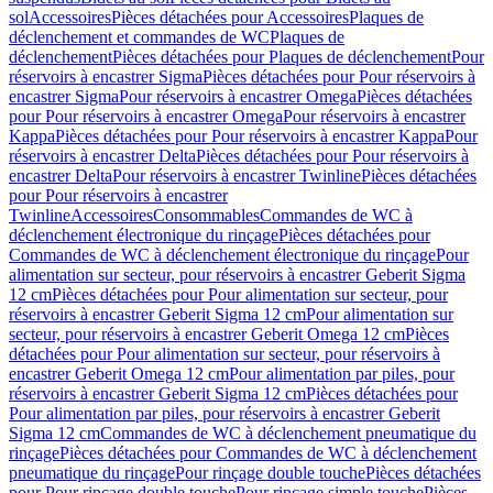
sol
Accessoires
Pièces détachées pour Accessoires
Plaques de
déclenchement et commandes de WC
Plaques de
déclenchement
Pièces détachées pour Plaques de déclenchement
Pour
réservoirs à encastrer Sigma
Pièces détachées pour Pour réservoirs à
encastrer Sigma
Pour réservoirs à encastrer Omega
Pièces détachées
pour Pour réservoirs à encastrer Omega
Pour réservoirs à encastrer
Kappa
Pièces détachées pour Pour réservoirs à encastrer Kappa
Pour
réservoirs à encastrer Delta
Pièces détachées pour Pour réservoirs à
encastrer Delta
Pour réservoirs à encastrer Twinline
Pièces détachées
pour Pour réservoirs à encastrer
Twinline
Accessoires
Consommables
Commandes de WC à
déclenchement électronique du rinçage
Pièces détachées pour
Commandes de WC à déclenchement électronique du rinçage
Pour
alimentation sur secteur, pour réservoirs à encastrer Geberit Sigma
12 cm
Pièces détachées pour Pour alimentation sur secteur, pour
réservoirs à encastrer Geberit Sigma 12 cm
Pour alimentation sur
secteur, pour réservoirs à encastrer Geberit Omega 12 cm
Pièces
détachées pour Pour alimentation sur secteur, pour réservoirs à
encastrer Geberit Omega 12 cm
Pour alimentation par piles, pour
réservoirs à encastrer Geberit Sigma 12 cm
Pièces détachées pour
Pour alimentation par piles, pour réservoirs à encastrer Geberit
Sigma 12 cm
Commandes de WC à déclenchement pneumatique du
rinçage
Pièces détachées pour Commandes de WC à déclenchement
pneumatique du rinçage
Pour rinçage double touche
Pièces détachées
pour Pour rinçage double touche
Pour rinçage simple touche
Pièces