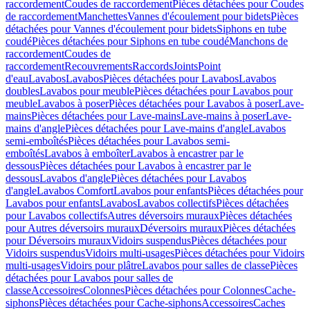
raccordement
Coudes de raccordement
Pièces détachées pour Coudes
de raccordement
Manchettes
Vannes d'écoulement pour bidets
Pièces
détachées pour Vannes d'écoulement pour bidets
Siphons en tube
coudé
Pièces détachées pour Siphons en tube coudé
Manchons de
raccordement
Coudes de
raccordement
Recouvrements
Raccords
Joints
Point
d'eau
Lavabos
Lavabos
Pièces détachées pour Lavabos
Lavabos
doubles
Lavabos pour meuble
Pièces détachées pour Lavabos pour
meuble
Lavabos à poser
Pièces détachées pour Lavabos à poser
Lave-
mains
Pièces détachées pour Lave-mains
Lave-mains à poser
Lave-
mains d'angle
Pièces détachées pour Lave-mains d'angle
Lavabos
semi-emboîtés
Pièces détachées pour Lavabos semi-
emboîtés
Lavabos à emboîter
Lavabos à encastrer par le
dessous
Pièces détachées pour Lavabos à encastrer par le
dessous
Lavabos d'angle
Pièces détachées pour Lavabos
d'angle
Lavabos Comfort
Lavabos pour enfants
Pièces détachées pour
Lavabos pour enfants
Lavabos
Lavabos collectifs
Pièces détachées
pour Lavabos collectifs
Autres déversoirs muraux
Pièces détachées
pour Autres déversoirs muraux
Déversoirs muraux
Pièces détachées
pour Déversoirs muraux
Vidoirs suspendus
Pièces détachées pour
Vidoirs suspendus
Vidoirs multi-usages
Pièces détachées pour Vidoirs
multi-usages
Vidoirs pour plâtre
Lavabos pour salles de classe
Pièces
détachées pour Lavabos pour salles de
classe
Accessoires
Colonnes
Pièces détachées pour Colonnes
Cache-
siphons
Pièces détachées pour Cache-siphons
Accessoires
Caches