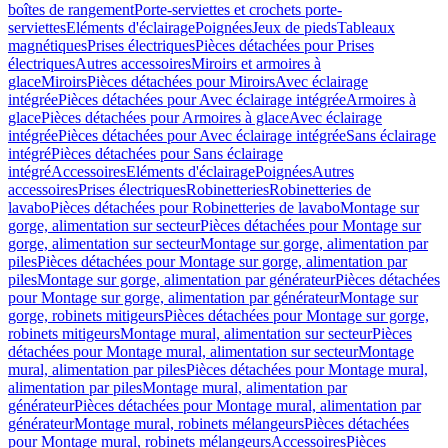
boîtes de rangement
Porte-serviettes et crochets porte-
serviettes
Eléments d'éclairage
Poignées
Jeux de pieds
Tableaux
magnétiques
Prises électriques
Pièces détachées pour Prises
électriques
Autres accessoires
Miroirs et armoires à
glace
Miroirs
Pièces détachées pour Miroirs
Avec éclairage
intégrée
Pièces détachées pour Avec éclairage intégrée
Armoires à
glace
Pièces détachées pour Armoires à glace
Avec éclairage
intégrée
Pièces détachées pour Avec éclairage intégrée
Sans éclairage
intégré
Pièces détachées pour Sans éclairage
intégré
Accessoires
Eléments d'éclairage
Poignées
Autres
accessoires
Prises électriques
Robinetteries
Robinetteries de
lavabo
Pièces détachées pour Robinetteries de lavabo
Montage sur
gorge, alimentation sur secteur
Pièces détachées pour Montage sur
gorge, alimentation sur secteur
Montage sur gorge, alimentation par
piles
Pièces détachées pour Montage sur gorge, alimentation par
piles
Montage sur gorge, alimentation par générateur
Pièces détachées
pour Montage sur gorge, alimentation par générateur
Montage sur
gorge, robinets mitigeurs
Pièces détachées pour Montage sur gorge,
robinets mitigeurs
Montage mural, alimentation sur secteur
Pièces
détachées pour Montage mural, alimentation sur secteur
Montage
mural, alimentation par piles
Pièces détachées pour Montage mural,
alimentation par piles
Montage mural, alimentation par
générateur
Pièces détachées pour Montage mural, alimentation par
générateur
Montage mural, robinets mélangeurs
Pièces détachées
pour Montage mural, robinets mélangeurs
Accessoires
Pièces