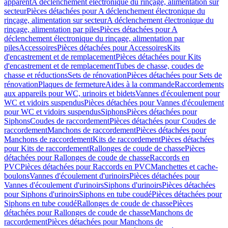
apparent
A déclenchement électronique du rinçage, alimentation sur
secteur
Pièces détachées pour A déclenchement électronique du
rinçage, alimentation sur secteur
A déclenchement électronique du
rinçage, alimentation par piles
Pièces détachées pour A
déclenchement électronique du rinçage, alimentation par
piles
Accessoires
Pièces détachées pour Accessoires
Kits
d'encastrement et de remplacement
Pièces détachées pour Kits
d'encastrement et de remplacement
Tubes de chasse, coudes de
chasse et réductions
Sets de rénovation
Pièces détachées pour Sets de
rénovation
Plaques de fermeture
Aides à la commande
Raccordements
aux appareils pour WC, urinoirs et bidets
Vannes d'écoulement pour
WC et vidoirs suspendus
Pièces détachées pour Vannes d'écoulement
pour WC et vidoirs suspendus
Siphons
Pièces détachées pour
Siphons
Coudes de raccordement
Pièces détachées pour Coudes de
raccordement
Manchons de raccordement
Pièces détachées pour
Manchons de raccordement
Kits de raccordement
Pièces détachées
pour Kits de raccordement
Rallonges de coude de chasse
Pièces
détachées pour Rallonges de coude de chasse
Raccords en
PVC
Pièces détachées pour Raccords en PVC
Manchettes et cache-
boulons
Vannes d'écoulement d'urinoirs
Pièces détachées pour
Vannes d'écoulement d'urinoirs
Siphons d'urinoirs
Pièces détachées
pour Siphons d'urinoirs
Siphons en tube coudé
Pièces détachées pour
Siphons en tube coudé
Rallonges de coude de chasse
Pièces
détachées pour Rallonges de coude de chasse
Manchons de
raccordement
Pièces détachées pour Manchons de