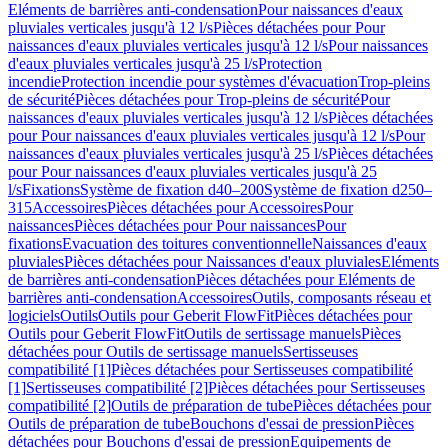
Eléments de barrières anti-condensation
Pour naissances d'eaux
pluviales verticales jusqu'à 12 l/s
Pièces détachées pour Pour
naissances d'eaux pluviales verticales jusqu'à 12 l/s
Pour naissances
d'eaux pluviales verticales jusqu'à 25 l/s
Protection
incendie
Protection incendie pour systèmes d'évacuation
Trop-pleins
de sécurité
Pièces détachées pour Trop-pleins de sécurité
Pour
naissances d'eaux pluviales verticales jusqu'à 12 l/s
Pièces détachées
pour Pour naissances d'eaux pluviales verticales jusqu'à 12 l/s
Pour
naissances d'eaux pluviales verticales jusqu'à 25 l/s
Pièces détachées
pour Pour naissances d'eaux pluviales verticales jusqu'à 25
l/s
Fixations
Système de fixation d40–200
Système de fixation d250–
315
Accessoires
Pièces détachées pour Accessoires
Pour
naissances
Pièces détachées pour Pour naissances
Pour
fixations
Evacuation des toitures conventionnelle
Naissances d'eaux
pluviales
Pièces détachées pour Naissances d'eaux pluviales
Eléments
de barrières anti-condensation
Pièces détachées pour Eléments de
barrières anti-condensation
Accessoires
Outils, composants réseau et
logiciels
Outils
Outils pour Geberit FlowFit
Pièces détachées pour
Outils pour Geberit FlowFit
Outils de sertissage manuels
Pièces
détachées pour Outils de sertissage manuels
Sertisseuses
compatibilité [1]
Pièces détachées pour Sertisseuses compatibilité
[1]
Sertisseuses compatibilité [2]
Pièces détachées pour Sertisseuses
compatibilité [2]
Outils de préparation de tube
Pièces détachées pour
Outils de préparation de tube
Bouchons d'essai de pression
Pièces
détachées pour Bouchons d'essai de pression
Equipements de