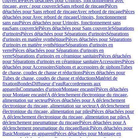
couvercle
Pièces détachées pour Urinoirs, fonctionnement avec
rinçage, avec / pour couvercle
Sans rebord de rinçage
Pièces
détachées pour Sans rebord de rinçage
Avec rebord de rinçage
Pièces
détachées pour Avec rebord de rinçage
Urinoirs, fonctionnement
sans eau
Pièces détachées pour Urinoirs, fonctionnement sans
eau
Sans couvercle
Pièces détachées pour Sans couvercle
Séparations
d'urinoirs
Pièces détachées pour Séparations d'urinoirs
Séparations
d'urinoirs en matière synthétique
Pièces détachées pour Séparations
d'urinoirs en matière synthétique
Séparations d'urinoirs en
verre
Pièces détachées pour Séparations d'urinoirs en
verre
Séparations d'urinoirs en céramique sanitaire
Pièces détachées
pour Séparations d'urinoirs en céramique sanitaire
Accessoires
Pièces
détachées pour Accessoires
Siphons et accessoires de siphons
Tubes
de chasse, coudes de chasse et réductions
Pièces détachées pour
Tubes de chasse, coudes de chasse et réductions
Matériel de
fixation
Bondes
Diffuseur d’eau
Raccordements aux
appareils
Commandes d'urinoir
Montage encastré
Pièces détachées
pour Montage encastré
A déclenchement électronique du rinçage,
alimentation sur secteur
Pièces détachées pour A déclenchement
électronique du rinçage, alimentation sur secteur
A déclenchement
électronique du rinçage, alimentation par piles
Pièces détachées pour
A déclenchement électronique du rinçage, alimentation par piles
A
déclenchement pneumatique du rinçage
Pièces détachées pour A
déclenchement pneumatique du rinçage
Basic
Pièces détachées pour
Basic
Montage en apparent
Pièces détachées pour Montage en