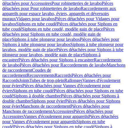
détachées pour Accessoires
Pour robinetteries de lavabo
Pièces
détachées pour Pour robinetteries de lavabo
Raccordements aux
appareils pour espace lavabo, éviers, appareils et déversoirs
muraux
Vidages pour lavabos
Pièces détachées pour Vidages pour
lavabos
Siphons en tube coudé
Pièces détachées pour Siphons en
tube coudé
Siphons en tube coudé, modèle gain de place
Pièces
détachées pour Siphons en tube coudé, modèle gain de
place
Siphons à tube plongeur pour lavabos
Pièces détachées pour
Siphons à tube plongeur pour lavabos
Siphons à tube plongeur pour
lavabos, modèle gain de place
Pièces détachées pour Siphons à tube
plongeur pour lavabos, modèle gain de place
Siphons à
encastrer
Pièces détachées pour Siphons à encastrer
Raccordements
de lavabo
Pièces détachées pour Raccordements de lavabo
Manchons
de raccordement
Coudes de
raccordement
Recouvrements
Raccords
Pièces détachées pour
Raccords
Joints
Tubes de trop-plein
Rallonges
Vannes d'écoulement
pour éviers
Pièces détachées pour Vannes d'écoulement pour
éviers
Siphons en tube coudé
Pièces détachées pour Siphons en tube
coudé
Siphons à double chambre
Pièces détachées pour Siphons à
double chambre
Siphons pour évier
Pièces détachées pour Siphons
pour évier
Manchons de raccordement
Pièces détachées pour
Manchons de raccordement
Accessoires
Pièces détachées pour
Accessoires
Vannes d'écoulement pour appareils
Pièces détachées
pour Vannes d'écoulement pour appareils
Siphons en tube
coudé
Pièces détachées pour Siphons en tube coudé
Siphons à