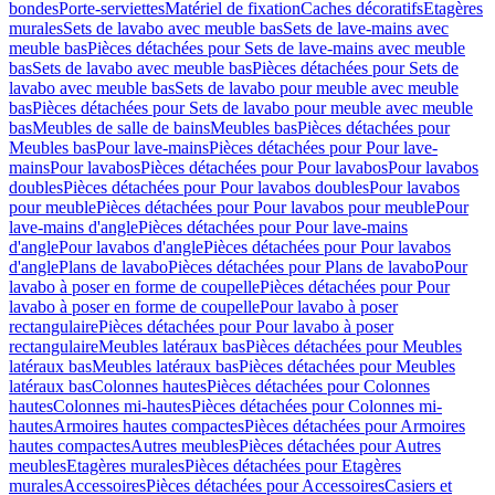
bondes
Porte-serviettes
Matériel de fixation
Caches décoratifs
Etagères
murales
Sets de lavabo avec meuble bas
Sets de lave-mains avec
meuble bas
Pièces détachées pour Sets de lave-mains avec meuble
bas
Sets de lavabo avec meuble bas
Pièces détachées pour Sets de
lavabo avec meuble bas
Sets de lavabo pour meuble avec meuble
bas
Pièces détachées pour Sets de lavabo pour meuble avec meuble
bas
Meubles de salle de bains
Meubles bas
Pièces détachées pour
Meubles bas
Pour lave-mains
Pièces détachées pour Pour lave-
mains
Pour lavabos
Pièces détachées pour Pour lavabos
Pour lavabos
doubles
Pièces détachées pour Pour lavabos doubles
Pour lavabos
pour meuble
Pièces détachées pour Pour lavabos pour meuble
Pour
lave-mains d'angle
Pièces détachées pour Pour lave-mains
d'angle
Pour lavabos d'angle
Pièces détachées pour Pour lavabos
d'angle
Plans de lavabo
Pièces détachées pour Plans de lavabo
Pour
lavabo à poser en forme de coupelle
Pièces détachées pour Pour
lavabo à poser en forme de coupelle
Pour lavabo à poser
rectangulaire
Pièces détachées pour Pour lavabo à poser
rectangulaire
Meubles latéraux bas
Pièces détachées pour Meubles
latéraux bas
Meubles latéraux bas
Pièces détachées pour Meubles
latéraux bas
Colonnes hautes
Pièces détachées pour Colonnes
hautes
Colonnes mi-hautes
Pièces détachées pour Colonnes mi-
hautes
Armoires hautes compactes
Pièces détachées pour Armoires
hautes compactes
Autres meubles
Pièces détachées pour Autres
meubles
Etagères murales
Pièces détachées pour Etagères
murales
Accessoires
Pièces détachées pour Accessoires
Casiers et