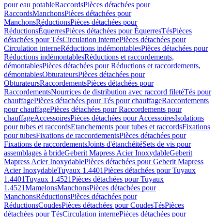
pour eau potable
Raccords
Pièces détachées pour
Raccords
Manchons
Pièces détachées pour
Manchons
Réductions
Pièces détachées pour
Réductions
Équerres
Pièces détachées pour Équerres
Tés
Pièces
détachées pour Tés
Circulation interne
Pièces détachées pour
Circulation interne
Réductions indémontables
Pièces détachées pour
Réductions indémontables
Réductions et raccordements,
démontables
Pièces détachées pour Réductions et raccordements,
démontables
Obturateurs
Pièces détachées pour
Obturateurs
Raccordements
Pièces détachées pour
Raccordements
Nourrices de distribution avec raccord fileté
Tés pour
chauffage
Pièces détachées pour Tés pour chauffage
Raccordements
pour chauffage
Pièces détachées pour Raccordements pour
chauffage
Accessoires
Pièces détachées pour Accessoires
Isolations
pour tubes et raccords
Etanchements pour tubes et raccords
Fixations
pour tubes
Fixations de raccordements
Pièces détachées pour
Fixations de raccordements
Joints d'étanchéité
Sets de vis pour
assemblages à bride
Geberit Mapress Acier Inoxydable
Geberit
Mapress Acier Inoxydable
Pièces détachées pour Geberit Mapress
Acier Inoxydable
Tuyaux 1.4401
Pièces détachées pour Tuyaux
1.4401
Tuyaux 1.4521
Pièces détachées pour Tuyaux
1.4521
Mamelons
Manchons
Pièces détachées pour
Manchons
Réductions
Pièces détachées pour
Réductions
Coudes
Pièces détachées pour Coudes
Tés
Pièces
détachées pour Tés
Circulation interne
Pièces détachées pour