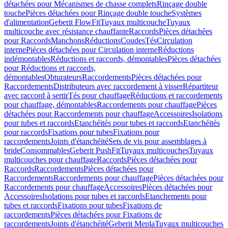
détachées pour Mécanismes de chasse complets
Rinçage double
touche
Pièces détachées pour Rinçage double touche
Systèmes
d'alimentation
Geberit FlowFit
Tuyaux multicouche
Tuyaux
multicouche avec résistance chauffante
Raccords
Pièces détachées
pour Raccords
Manchons
Réductions
Coudes
Tés
Circulation
interne
Pièces détachées pour Circulation interne
Réductions
indémontables
Réductions et raccords, démontables
Pièces détachées
pour Réductions et raccords,
démontables
Obturateurs
Raccordements
Pièces détachées pour
Raccordements
Distributeurs avec raccordement à visser
Répartiteur
avec raccord à sertir
Tés pour chauffage
Réductions et raccordements
pour chauffage, démontables
Raccordements pour chauffage
Pièces
détachées pour Raccordements pour chauffage
Accessoires
Isolations
pour tubes et raccords
Etanchéités pour tubes et raccords
Etanchéités
pour raccords
Fixations pour tubes
Fixations pour
raccordements
Joints d'étanchéité
Sets de vis pour assemblages à
bride
Consommables
Geberit PushFit
Tuyaux multicouches
Tuyaux
multicouches pour chauffage
Raccords
Pièces détachées pour
Raccords
Raccordements
Pièces détachées pour
Raccordements
Raccordements pour chauffage
Pièces détachées pour
Raccordements pour chauffage
Accessoires
Pièces détachées pour
Accessoires
Isolations pour tubes et raccords
Etanchements pour
tubes et raccords
Fixations pour tubes
Fixations de
raccordements
Pièces détachées pour Fixations de
raccordements
Joints d'étanchéité
Geberit Mepla
Tuyaux multicouches