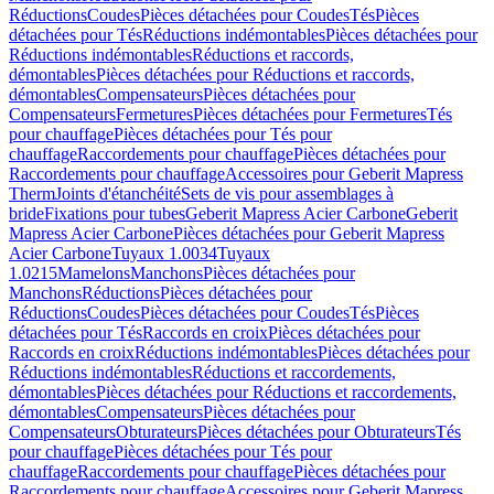
Réductions
Coudes
Pièces détachées pour Coudes
Tés
Pièces
détachées pour Tés
Réductions indémontables
Pièces détachées pour
Réductions indémontables
Réductions et raccords,
démontables
Pièces détachées pour Réductions et raccords,
démontables
Compensateurs
Pièces détachées pour
Compensateurs
Fermetures
Pièces détachées pour Fermetures
Tés
pour chauffage
Pièces détachées pour Tés pour
chauffage
Raccordements pour chauffage
Pièces détachées pour
Raccordements pour chauffage
Accessoires pour Geberit Mapress
Therm
Joints d'étanchéité
Sets de vis pour assemblages à
bride
Fixations pour tubes
Geberit Mapress Acier Carbone
Geberit
Mapress Acier Carbone
Pièces détachées pour Geberit Mapress
Acier Carbone
Tuyaux 1.0034
Tuyaux
1.0215
Mamelons
Manchons
Pièces détachées pour
Manchons
Réductions
Pièces détachées pour
Réductions
Coudes
Pièces détachées pour Coudes
Tés
Pièces
détachées pour Tés
Raccords en croix
Pièces détachées pour
Raccords en croix
Réductions indémontables
Pièces détachées pour
Réductions indémontables
Réductions et raccordements,
démontables
Pièces détachées pour Réductions et raccordements,
démontables
Compensateurs
Pièces détachées pour
Compensateurs
Obturateurs
Pièces détachées pour Obturateurs
Tés
pour chauffage
Pièces détachées pour Tés pour
chauffage
Raccordements pour chauffage
Pièces détachées pour
Raccordements pour chauffage
Accessoires pour Geberit Mapress