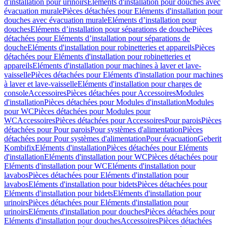
d'installation pour urinoirs
Eléments d'installation pour douches avec
évacuation murale
Pièces détachées pour Eléments d'installation pour
douches avec évacuation murale
Eléments d’installation pour
douches
Eléments d’installation pour séparations de douche
Pièces
détachées pour Eléments d’installation pour séparations de
douche
Eléments d'installation pour robinetteries et appareils
Pièces
détachées pour Eléments d'installation pour robinetteries et
appareils
Eléments d'installation pour machines à laver et lave-
vaisselle
Pièces détachées pour Eléments d'installation pour machines
à laver et lave-vaisselle
Eléments d'installation pour charges de
console
Accessoires
Pièces détachées pour Accessoires
Modules
d'installation
Pièces détachées pour Modules d'installation
Modules
pour WC
Pièces détachées pour Modules pour
WC
Accessoires
Pièces détachées pour Accessoires
Pour parois
Pièces
détachées pour Pour parois
Pour systèmes d'alimentation
Pièces
détachées pour Pour systèmes d'alimentation
Pour évacuation
Geberit
Kombifix
Eléments d'installation
Pièces détachées pour Eléments
d'installation
Eléments d'installation pour WC
Pièces détachées pour
Eléments d'installation pour WC
Eléments d'installation pour
lavabos
Pièces détachées pour Eléments d'installation pour
lavabos
Eléments d'installation pour bidets
Pièces détachées pour
Eléments d'installation pour bidets
Eléments d'installation pour
urinoirs
Pièces détachées pour Eléments d'installation pour
urinoirs
Eléments d'installation pour douches
Pièces détachées pour
Eléments d'installation pour douches
Accessoires
Pièces détachées