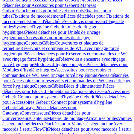
détachées pour Accessoires pour Geberit Mapress
Cuivre
Etanchements pour tubes et raccords
Fixations pour
tubes
Fixations de raccordements
Pièces détachées pour Fixations de
raccordements
Joints d'étanchéité
Sets de vis pour assemblages de
brides
Système d'hygiène Geberit
Unités de rinçage
hygiéniques
Pièces détachées pour Unités de rinçage
hygiéniques
Accessoires pour unités de rinçage
hygiéniques
Capteurs
Câbles
Couvertures et plaques de
fermeture
Réservoirs et commandes de WC avec rinçage forcé
hygiénique
Pièces détachées pour Réservoirs et commandes de WC
avec rinçage forcé hygiénique
Réservoirs à encastrer avec rinçage
forcé hygiénique
Modules d’hygiène intégrés
Pièces détachées pour
Modules d’hygiène intégrés
Accessoires pour réservoirs et
commandes de WC avec rinçage forcé hygiénique
Pièces détachées
pour Accessoires pour réservoirs et commandes de WC avec rinçage
forcé hygiénique
Capteurs
Câbles
Blocs d’alimentation
Pièces
détachées pour Blocs d’alimentation
Composants réseau
Accessoires
Geberit Connect pour système d'hygiène Geberit
Pièces détachées
pour Accessoires Geberit Connect pour système d'hygiène
Geberit
Gateways
Pièces détachées pour
Gateways
Convertisseurs
Pièces détachées pour
Convertisseurs
Capteurs
Matériel de montage
Armatures brutes
Vannes
à siège incliné
Pièces détachées pour Vannes à siège incliné
Avec
raccords à sertir FlowFit
Pièces détachées pour Avec raccords à sertir