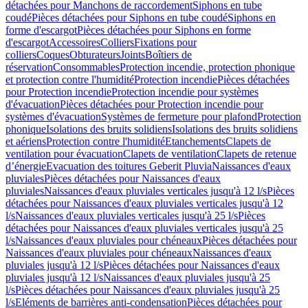
détachées pour Manchons de raccordement
Siphons en tube
coudé
Pièces détachées pour Siphons en tube coudé
Siphons en
forme d'escargot
Pièces détachées pour Siphons en forme
d'escargot
Accessoires
Colliers
Fixations pour
colliers
Coques
Obturateurs
Joints
Boîtiers de
réservation
Consommables
Protection incendie, protection phonique
et protection contre l'humidité
Protection incendie
Pièces détachées
pour Protection incendie
Protection incendie pour systèmes
d'évacuation
Pièces détachées pour Protection incendie pour
systèmes d'évacuation
Systèmes de fermeture pour plafond
Protection
phonique
Isolations des bruits solidiens
Isolations des bruits solidiens
et aériens
Protection contre l'humidité
Etanchements
Clapets de
ventilation pour évacuation
Clapets de ventilation
Clapets de retenue
d’énergie
Evacuation des toitures Geberit Pluvia
Naissances d'eaux
pluviales
Pièces détachées pour Naissances d'eaux
pluviales
Naissances d'eaux pluviales verticales jusqu'à 12 l/s
Pièces
détachées pour Naissances d'eaux pluviales verticales jusqu'à 12
l/s
Naissances d'eaux pluviales verticales jusqu'à 25 l/s
Pièces
détachées pour Naissances d'eaux pluviales verticales jusqu'à 25
l/s
Naissances d'eaux pluviales pour chéneaux
Pièces détachées pour
Naissances d'eaux pluviales pour chéneaux
Naissances d'eaux
pluviales jusqu'à 12 l/s
Pièces détachées pour Naissances d'eaux
pluviales jusqu'à 12 l/s
Naissances d'eaux pluviales jusqu'à 25
l/s
Pièces détachées pour Naissances d'eaux pluviales jusqu'à 25
l/s
Eléments de barrières anti-condensation
Pièces détachées pour