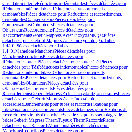
Circulation interne
Réductions indémontables
Pièces détachées pour
Réductions indémontables
Réductions et raccordements,
démontables
Pièces détachées pour Réductions et raccordements,
démontables
Compensateurs
Pièces détachées pour
Compensateurs
Obturateurs
Pièces détachées pour
Obturateurs
Raccordements
Pièces détachées pour
Raccordements
Geberit Mapress Acier Inoxydable, gaz
Pièces
détachées pour Geberit Mapress Acier Inoxydable, gaz
Tubes
1.4401
Pièces détachées pour Tubes
1.4401
Mamelons
Manchons
Pièces détachées pour
Manchons
Réductions
Pièces détachées pour
Réductions
Coudes
Pièces détachées pour Coudes
Tés
Pièces
détachées pour Tés
Réductions indémontables
Pièces détachées pour
Réductions indémontables
Réductions et raccordements,
démontables
Pièces détachées pour Réductions et raccordements,
démontables
Obturateurs
Pièces détachées pour
Obturateurs
Raccordements
Pièces détachées pour
Raccordements
Geberit Mapress Acier Inoxydable, accessoires
Pièces
détachées pour Geberit Mapress Acier Inoxydable,
accessoires
Etanchements pour tubes et raccords
Fixations pour
tubes
Fixations de raccordements
Pièces détachées pour Fixations de
raccordements
Joints d'étanchéité
Sets de vis pour assemblages de
brides
Geberit Mapress Therm
Tuyaux Therm
Raccords
Pièces
détachées pour Raccords
Manchons
Pièces détachées pour
Manchons
Réductions
Pièces détachées pour