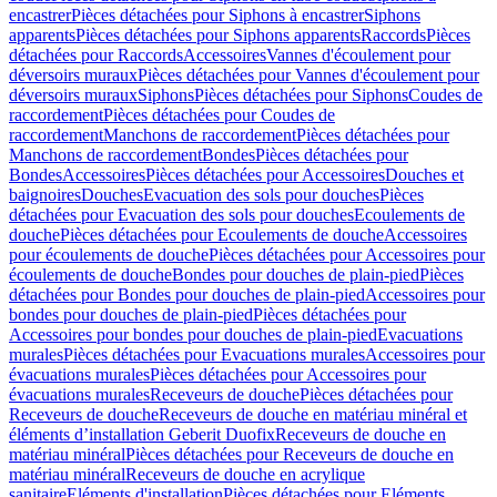
encastrer
Pièces détachées pour Siphons à encastrer
Siphons
apparents
Pièces détachées pour Siphons apparents
Raccords
Pièces
détachées pour Raccords
Accessoires
Vannes d'écoulement pour
déversoirs muraux
Pièces détachées pour Vannes d'écoulement pour
déversoirs muraux
Siphons
Pièces détachées pour Siphons
Coudes de
raccordement
Pièces détachées pour Coudes de
raccordement
Manchons de raccordement
Pièces détachées pour
Manchons de raccordement
Bondes
Pièces détachées pour
Bondes
Accessoires
Pièces détachées pour Accessoires
Douches et
baignoires
Douches
Evacuation des sols pour douches
Pièces
détachées pour Evacuation des sols pour douches
Ecoulements de
douche
Pièces détachées pour Ecoulements de douche
Accessoires
pour écoulements de douche
Pièces détachées pour Accessoires pour
écoulements de douche
Bondes pour douches de plain-pied
Pièces
détachées pour Bondes pour douches de plain-pied
Accessoires pour
bondes pour douches de plain-pied
Pièces détachées pour
Accessoires pour bondes pour douches de plain-pied
Evacuations
murales
Pièces détachées pour Evacuations murales
Accessoires pour
évacuations murales
Pièces détachées pour Accessoires pour
évacuations murales
Receveurs de douche
Pièces détachées pour
Receveurs de douche
Receveurs de douche en matériau minéral et
éléments d’installation Geberit Duofix
Receveurs de douche en
matériau minéral
Pièces détachées pour Receveurs de douche en
matériau minéral
Receveurs de douche en acrylique
sanitaire
Eléments d'installation
Pièces détachées pour Eléments