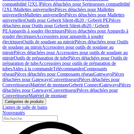
compatibilité [2XL]
Pièces détachées pour Sertisseuses compatibilité
[2XL]
Mallettes universelles
Pièces détachées pour Mallettes
universelles
Mallettes universelles
Pièces détachées pour Mallettes
universelles
Outils pour Geberit Silent-db20 / Geberit PE
Pièces
détachées pour Outils pour Geberit Silent-db20 / Geberit
PE
Appareils à souder électriques
Pièces détachées pour Appareils à
souder électriques
Accessoires pour appareils à souder
électriques
Outils de soudage au miroir
Pièces détachées pour Outils
de soudage au miroir
Accessoires pour outils de soudage au
miroir
Pièces détachées pour Accessoires pour outils de soudage au
miroir
Outils de préparation de tube
Pièces détachées pour Outils de
préparation de tube
Accessoires pour outils de préparation de
tubes
Aides à la commande
Télécommandes
Composants
réseau
Pièces détachées pour Composants réseau
Gateways
Pièces
détachées pour Gateways
Convertisseurs
Pièces détachées pour
Convertisseurs
Matériel de montage
Geberit Connect
Gateways
Pièces
détachées pour Gateways
Convertisseur
Pièces détachées pour
Convertisseur
Matériel de montage
Catégories de produits
Lignes de salle de bains
Nouveautés