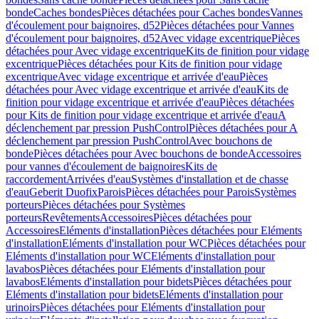
bonde
Caches bondes
Pièces détachées pour Caches bondes
Vannes
d'écoulement pour baignoires, d52
Pièces détachées pour Vannes
d'écoulement pour baignoires, d52
Avec vidage excentrique
Pièces
détachées pour Avec vidage excentrique
Kits de finition pour vidage
excentrique
Pièces détachées pour Kits de finition pour vidage
excentrique
Avec vidage excentrique et arrivée d'eau
Pièces
détachées pour Avec vidage excentrique et arrivée d'eau
Kits de
finition pour vidage excentrique et arrivée d'eau
Pièces détachées
pour Kits de finition pour vidage excentrique et arrivée d'eau
A
déclenchement par pression PushControl
Pièces détachées pour A
déclenchement par pression PushControl
Avec bouchons de
bonde
Pièces détachées pour Avec bouchons de bonde
Accessoires
pour vannes d'écoulement de baignoires
Kits de
raccordement
Arrivées d'eau
Systèmes d'installation et de chasse
d'eau
Geberit Duofix
Parois
Pièces détachées pour Parois
Systèmes
porteurs
Pièces détachées pour Systèmes
porteurs
Revêtements
Accessoires
Pièces détachées pour
Accessoires
Eléments d'installation
Pièces détachées pour Eléments
d'installation
Eléments d'installation pour WC
Pièces détachées pour
Eléments d'installation pour WC
Eléments d'installation pour
lavabos
Pièces détachées pour Eléments d'installation pour
lavabos
Eléments d'installation pour bidets
Pièces détachées pour
Eléments d'installation pour bidets
Eléments d'installation pour
urinoirs
Pièces détachées pour Eléments d'installation pour