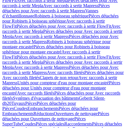
FlowFit
Avec raccords à sertir Mepla
Pièces détachées pour Avec
raccords à sertir Mepla
Avec raccords à sertir Mapress
Pièces
détachées pour Avec raccords à sertir Mapress
Vannes
d’échantillonnage
Robinets à boisseau sphérique
Pièces détachées
pour Robinets à boisseau sphérique
Avec raccords à sertir
FlowFit
Pièces détachées pour Avec raccords à sertir FlowFit
Avec
raccords à sertir Mepla
Pièces détachées pour Avec raccords à sertir
Mepla
Avec raccords à sertir Mapress
Pièces détachées pour Avec
raccords à sertir Mapress
Robinets à boisseau sphérique pour
montage encastré
Pièces détachées pour Robinets à boisseau
sphérique pour montage encastré
Avec raccords à sertir
FlowFit
Pièces détachées pour Avec raccords à sertir FlowFit
Avec
raccords à sertir Mepla
Pièces détachées pour Avec raccords à sertir
Mepla
Avec raccords à sertir Mapress
Pièces détachées pour Avec
raccords à sertir Mapress
Avec raccords filetés
Pièces détachées pour
Avec raccords filetés
Clapets de non retour
Avec raccords à sertir
Mapress
Unités pour compteur d'eau pour montage encastré
Pièces
détachées pour Unités pour compteur d'eau pour montage
encastré
Avec raccords filetés
Pièces détachées pour Avec raccords
filetés
Systèmes d'évacuation des bâtiments
Geberit Silent-
db20
Tuyaux
Pièces
Pièces détachées pour
Pièces
Coudes
Embranchements
Pièces détachées pour
Embranchements
Réductions
Ouvertures de nettoyage
Pièces
détachées pour Ouvertures de nettoyage
Pièces
SuperTube
Coudes
Pièces spéciales
Raccordements
Pièces détachées