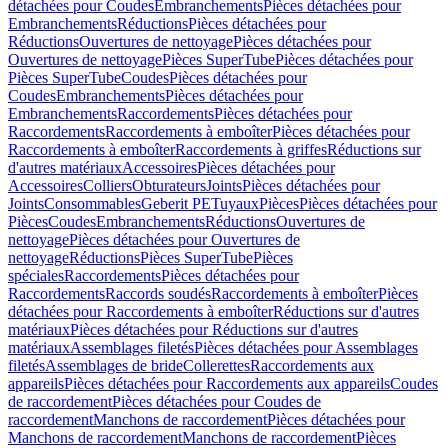
détachées pour Coudes
Embranchements
Pièces détachées pour
Embranchements
Réductions
Pièces détachées pour
Réductions
Ouvertures de nettoyage
Pièces détachées pour
Ouvertures de nettoyage
Pièces SuperTube
Pièces détachées pour
Pièces SuperTube
Coudes
Pièces détachées pour
Coudes
Embranchements
Pièces détachées pour
Embranchements
Raccordements
Pièces détachées pour
Raccordements
Raccordements à emboîter
Pièces détachées pour
Raccordements à emboîter
Raccordements à griffes
Réductions sur
d'autres matériaux
Accessoires
Pièces détachées pour
Accessoires
Colliers
Obturateurs
Joints
Pièces détachées pour
Joints
Consommables
Geberit PE
Tuyaux
Pièces
Pièces détachées pour
Pièces
Coudes
Embranchements
Réductions
Ouvertures de
nettoyage
Pièces détachées pour Ouvertures de
nettoyage
Réductions
Pièces SuperTube
Pièces
spéciales
Raccordements
Pièces détachées pour
Raccordements
Raccords soudés
Raccordements à emboîter
Pièces
détachées pour Raccordements à emboîter
Réductions sur d'autres
matériaux
Pièces détachées pour Réductions sur d'autres
matériaux
Assemblages filetés
Pièces détachées pour Assemblages
filetés
Assemblages de bride
Collerettes
Raccordements aux
appareils
Pièces détachées pour Raccordements aux appareils
Coudes
de raccordement
Pièces détachées pour Coudes de
raccordement
Manchons de raccordement
Pièces détachées pour
Manchons de raccordement
Manchons de raccordement
Pièces