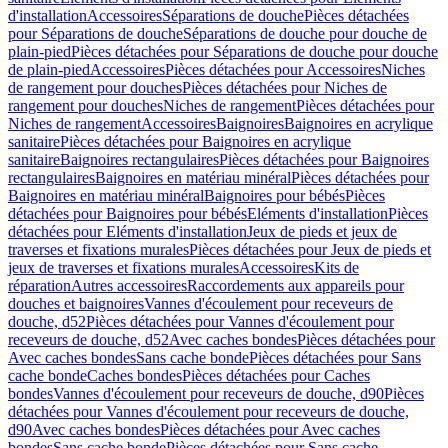
d'installation
Accessoires
Séparations de douche
Pièces détachées
pour Séparations de douche
Séparations de douche pour douche de
plain-pied
Pièces détachées pour Séparations de douche pour douche
de plain-pied
Accessoires
Pièces détachées pour Accessoires
Niches
de rangement pour douches
Pièces détachées pour Niches de
rangement pour douches
Niches de rangement
Pièces détachées pour
Niches de rangement
Accessoires
Baignoires
Baignoires en acrylique
sanitaire
Pièces détachées pour Baignoires en acrylique
sanitaire
Baignoires rectangulaires
Pièces détachées pour Baignoires
rectangulaires
Baignoires en matériau minéral
Pièces détachées pour
Baignoires en matériau minéral
Baignoires pour bébés
Pièces
détachées pour Baignoires pour bébés
Eléments d'installation
Pièces
détachées pour Eléments d'installation
Jeux de pieds et jeux de
traverses et fixations murales
Pièces détachées pour Jeux de pieds et
jeux de traverses et fixations murales
Accessoires
Kits de
réparation
Autres accessoires
Raccordements aux appareils pour
douches et baignoires
Vannes d'écoulement pour receveurs de
douche, d52
Pièces détachées pour Vannes d'écoulement pour
receveurs de douche, d52
Avec caches bondes
Pièces détachées pour
Avec caches bondes
Sans cache bonde
Pièces détachées pour Sans
cache bonde
Caches bondes
Pièces détachées pour Caches
bondes
Vannes d'écoulement pour receveurs de douche, d90
Pièces
détachées pour Vannes d'écoulement pour receveurs de douche,
d90
Avec caches bondes
Pièces détachées pour Avec caches
bondes
Sans cache bonde
Pièces détachées pour Sans cache