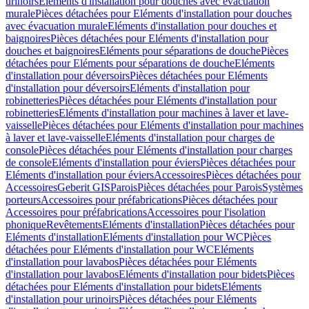
urinoirs
Eléments d'installation pour douches avec évacuation
murale
Pièces détachées pour Eléments d'installation pour douches
avec évacuation murale
Eléments d'installation pour douches et
baignoires
Pièces détachées pour Eléments d'installation pour
douches et baignoires
Eléments pour séparations de douche
Pièces
détachées pour Eléments pour séparations de douche
Eléments
d'installation pour déversoirs
Pièces détachées pour Eléments
d'installation pour déversoirs
Eléments d'installation pour
robinetteries
Pièces détachées pour Eléments d'installation pour
robinetteries
Eléments d'installation pour machines à laver et lave-
vaisselle
Pièces détachées pour Eléments d'installation pour machines
à laver et lave-vaisselle
Eléments d'installation pour charges de
console
Pièces détachées pour Eléments d'installation pour charges
de console
Eléments d'installation pour éviers
Pièces détachées pour
Eléments d'installation pour éviers
Accessoires
Pièces détachées pour
Accessoires
Geberit GIS
Parois
Pièces détachées pour Parois
Systèmes
porteurs
Accessoires pour préfabrications
Pièces détachées pour
Accessoires pour préfabrications
Accessoires pour l'isolation
phonique
Revêtements
Eléments d'installation
Pièces détachées pour
Eléments d'installation
Eléments d'installation pour WC
Pièces
détachées pour Eléments d'installation pour WC
Eléments
d'installation pour lavabos
Pièces détachées pour Eléments
d'installation pour lavabos
Eléments d'installation pour bidets
Pièces
détachées pour Eléments d'installation pour bidets
Eléments
d'installation pour urinoirs
Pièces détachées pour Eléments