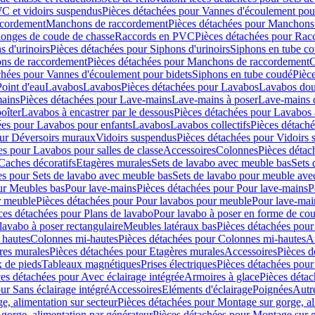
C et vidoirs suspendus
Pièces détachées pour Vannes d'écoulement pou
ccordement
Manchons de raccordement
Pièces détachées pour Manchons
longes de coude de chasse
Raccords en PVC
Pièces détachées pour Ra
s d'urinoirs
Pièces détachées pour Siphons d'urinoirs
Siphons en tube c
ns de raccordement
Pièces détachées pour Manchons de raccordement
C
chées pour Vannes d'écoulement pour bidets
Siphons en tube coudé
Pièc
Point d'eau
Lavabos
Lavabos
Pièces détachées pour Lavabos
Lavabos dou
ains
Pièces détachées pour Lave-mains
Lave-mains à poser
Lave-mains 
oîter
Lavabos à encastrer par le dessous
Pièces détachées pour Lavabos à
ées pour Lavabos pour enfants
Lavabos
Lavabos collectifs
Pièces détaché
our Déversoirs muraux
Vidoirs suspendus
Pièces détachées pour Vidoirs
es pour Lavabos pour salles de classe
Accessoires
Colonnes
Pièces détac
Caches décoratifs
Etagères murales
Sets de lavabo avec meuble bas
Sets 
es pour Sets de lavabo avec meuble bas
Sets de lavabo pour meuble ave
ur Meubles bas
Pour lave-mains
Pièces détachées pour Pour lave-mains
P
r meuble
Pièces détachées pour Pour lavabos pour meuble
Pour lave-mai
ces détachées pour Plans de lavabo
Pour lavabo à poser en forme de cou
lavabo à poser rectangulaire
Meubles latéraux bas
Pièces détachées pour
 hautes
Colonnes mi-hautes
Pièces détachées pour Colonnes mi-hautes
A
res murales
Pièces détachées pour Etagères murales
Accessoires
Pièces d
x de pieds
Tableaux magnétiques
Prises électriques
Pièces détachées pour 
es détachées pour Avec éclairage intégrée
Armoires à glace
Pièces détac
ur Sans éclairage intégré
Accessoires
Eléments d'éclairage
Poignées
Autr
e, alimentation sur secteur
Pièces détachées pour Montage sur gorge, al
gorge, alimentation par générateur
Pièces détachées pour Montage sur g