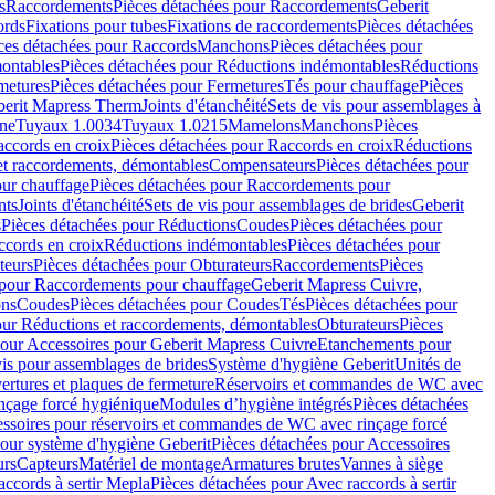
s
Raccordements
Pièces détachées pour Raccordements
Geberit
ords
Fixations pour tubes
Fixations de raccordements
Pièces détachées
ces détachées pour Raccords
Manchons
Pièces détachées pour
ontables
Pièces détachées pour Réductions indémontables
Réductions
metures
Pièces détachées pour Fermetures
Tés pour chauffage
Pièces
berit Mapress Therm
Joints d'étanchéité
Sets de vis pour assemblages à
one
Tuyaux 1.0034
Tuyaux 1.0215
Mamelons
Manchons
Pièces
ccords en croix
Pièces détachées pour Raccords en croix
Réductions
et raccordements, démontables
Compensateurs
Pièces détachées pour
ur chauffage
Pièces détachées pour Raccordements pour
nts
Joints d'étanchéité
Sets de vis pour assemblages de brides
Geberit
s
Pièces détachées pour Réductions
Coudes
Pièces détachées pour
ccords en croix
Réductions indémontables
Pièces détachées pour
teurs
Pièces détachées pour Obturateurs
Raccordements
Pièces
 pour Raccordements pour chauffage
Geberit Mapress Cuivre,
ons
Coudes
Pièces détachées pour Coudes
Tés
Pièces détachées pour
our Réductions et raccordements, démontables
Obturateurs
Pièces
pour Accessoires pour Geberit Mapress Cuivre
Etanchements pour
vis pour assemblages de brides
Système d'hygiène Geberit
Unités de
rtures et plaques de fermeture
Réservoirs et commandes de WC avec
inçage forcé hygiénique
Modules d’hygiène intégrés
Pièces détachées
essoires pour réservoirs et commandes de WC avec rinçage forcé
our système d'hygiène Geberit
Pièces détachées pour Accessoires
urs
Capteurs
Matériel de montage
Armatures brutes
Vannes à siège
accords à sertir Mepla
Pièces détachées pour Avec raccords à sertir