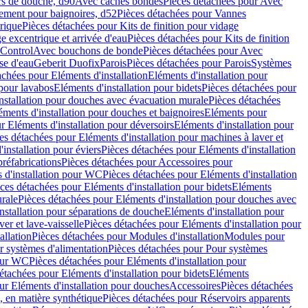
rs de douche, d90
Avec caches bondes
Pièces détachées pour Avec
ement pour baignoires, d52
Pièces détachées pour Vannes
trique
Pièces détachées pour Kits de finition pour vidage
ge excentrique et arrivée d'eau
Pièces détachées pour Kits de finition
hControl
Avec bouchons de bonde
Pièces détachées pour Avec
se d'eau
Geberit Duofix
Parois
Pièces détachées pour Parois
Systèmes
achées pour Eléments d'installation
Eléments d'installation pour
 pour lavabos
Eléments d'installation pour bidets
Pièces détachées pour
nstallation pour douches avec évacuation murale
Pièces détachées
ments d'installation pour douches et baignoires
Eléments pour
r Eléments d'installation pour déversoirs
Eléments d'installation pour
es détachées pour Eléments d'installation pour machines à laver et
installation pour éviers
Pièces détachées pour Eléments d'installation
réfabrications
Pièces détachées pour Accessoires pour
 d'installation pour WC
Pièces détachées pour Eléments d'installation
ces détachées pour Eléments d'installation pour bidets
Eléments
urale
Pièces détachées pour Eléments d'installation pour douches avec
nstallation pour séparations de douche
Eléments d'installation pour
er et lave-vaisselle
Pièces détachées pour Eléments d'installation pour
allation
Pièces détachées pour Modules d'installation
Modules pour
r systèmes d'alimentation
Pièces détachées pour Pour systèmes
pour WC
Pièces détachées pour Eléments d'installation pour
étachées pour Eléments d'installation pour bidets
Eléments
ur Eléments d'installation pour douches
Accessoires
Pièces détachées
 en matière synthétique
Pièces détachées pour Réservoirs apparents