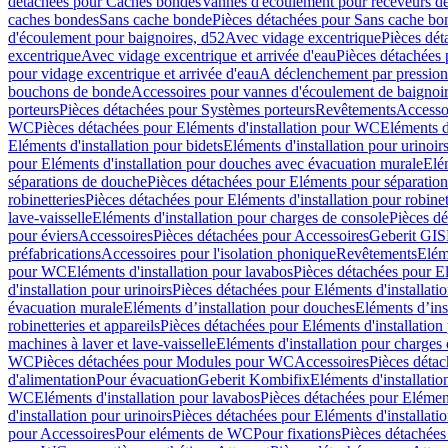
détachées pour Caches bondes
Vannes d'écoulement pour receveurs d
caches bondes
Sans cache bonde
Pièces détachées pour Sans cache bo
d'écoulement pour baignoires, d52
Avec vidage excentrique
Pièces dét
excentrique
Avec vidage excentrique et arrivée d'eau
Pièces détachées 
pour vidage excentrique et arrivée d'eau
A déclenchement par pressio
bouchons de bonde
Accessoires pour vannes d'écoulement de baignoi
porteurs
Pièces détachées pour Systèmes porteurs
Revêtements
Accesso
WC
Pièces détachées pour Eléments d'installation pour WC
Eléments d
Eléments d'installation pour bidets
Eléments d'installation pour urinoir
pour Eléments d'installation pour douches avec évacuation murale
Elé
séparations de douche
Pièces détachées pour Eléments pour séparatio
robinetteries
Pièces détachées pour Eléments d'installation pour robinet
lave-vaisselle
Eléments d'installation pour charges de console
Pièces dé
pour éviers
Accessoires
Pièces détachées pour Accessoires
Geberit GIS
préfabrications
Accessoires pour l'isolation phonique
Revêtements
Eléme
pour WC
Eléments d'installation pour lavabos
Pièces détachées pour El
d'installation pour urinoirs
Pièces détachées pour Eléments d'installatio
évacuation murale
Eléments d’installation pour douches
Eléments d’ins
robinetteries et appareils
Pièces détachées pour Eléments d'installation 
machines à laver et lave-vaisselle
Eléments d'installation pour charges
WC
Pièces détachées pour Modules pour WC
Accessoires
Pièces détac
d'alimentation
Pour évacuation
Geberit Kombifix
Eléments d'installatio
WC
Eléments d'installation pour lavabos
Pièces détachées pour Elément
d'installation pour urinoirs
Pièces détachées pour Eléments d'installatio
pour Accessoires
Pour eléments de WC
Pour fixations
Pièces détachées