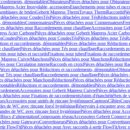
accordements, démontables
Obturateurs
Pièces détachées pour Obturateur
Mapress Acier Inoxydable, accessoires
Etanchements pour tubes et racc
ssemblages de brides
Geberit Mapress Therm
Tuyaux Therm
Raccords
Piè
 détachées pour Coudes
Tés
Pièces détachées pour Tés
Réductions indém
s, démontables
Compensateurs
Pièces détachées pour Compensateurs
Fer
ces détachées pour Raccordements pour chauffage
Accessoires pour Ge
ress Acier Carbone
Pièces détachées pour Geberit Mapress Acier Carb
ns
Coudes
Pièces détachées pour Coudes
Tés
Pièces détachées pour Tés
Ra
ions et raccordements, démontables
Pièces détachées pour Réductions 
r chauffage
Pièces détachées pour Tés pour chauffage
Raccordements po
ts pour tubes et raccords
Fixations pour tubes
Fixations de raccordeme
t Mapress Cuivre
Manchons
Pièces détachées pour Manchons
Réduction
ées pour Circulation interne
Raccords en croix
Pièces détachées pour Ra
Pièces détachées pour Réductions et raccordements, démontables
Obtura
our Tés pour chauffage
Raccordements pour chauffage
Pièces détachées
es détachées pour Manchons
Réductions
Pièces détachées pour Réducti
montables
Réductions et raccordements, démontables
Pièces détachées p
cordements
Accessoires pour Geberit Mapress Cuivre
Pièces détachées 
s détachées pour Fixations de raccordements
Joints d'étanchéité
Sets de 
ues
Accessoires pour unités de rinçage hygiéniques
Capteurs
Câbles
Couve
des de WC avec rinçage forcé hygiénique
Réservoirs à encastrer avec r
mandes de WC avec rinçage forcé hygiénique
Pièces détachées pour Acc
 Blocs d’alimentation
Composants réseau
Accessoires Geberit Connect p
achées pour Gateways
Convertisseurs
Pièces détachées pour Convertisse
rtir FlowFit
Pièces détachées pour Avec raccords à sertir FlowFit
Avec r