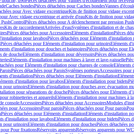
e douche, d90
Pièces détachées pour Vannes d'écoulement pour receveu
nde
Caches bondes
Pièces détachées pour Caches bondes
Vannes d'écoul
achées pour Avec vidage excentrique
Kits de finition pour vidage excen
pour Avec vidage excentrique et arrivée d'eau
Kits de finition pour vida
n PushControl
Pièces détachées pour A déclenchement par pression Pus
res
Kits de raccordement
Arrivées d'eau
Systèmes d'installation et de chas
ires
Pièces détachées pour Accessoires
Eléments d'installation
Pièces dét
'installation pour lavabos
Pièces détachées pour Eléments d'installation
s
Pièces détachées pour Eléments d'installation pour urinoirs
Eléments d'i
ments d'installation pour douches et baignoires
Pièces détachées pour Elé
ns de douche
Eléments d'installation pour déversoirs
Pièces détachées pou
teries
Eléments d'installation pour machines à laver et lave-vaisselle
Pièc
tachées pour Eléments d'installation pour charges de console
Eléments d'
Parois
Pièces détachées pour Parois
Systèmes porteurs
Accessoires pour p
nts d'installation
Pièces détachées pour Eléments d'installation
Eléments
éments d'installation pour lavabos
Eléments d'installation pour bidets
Piè
n pour urinoirs
Eléments d'installation pour douches avec évacuation m
tallation pour séparations de douche
Pièces détachées pour Eléments d’i
pour robinetteries et appareils
Eléments d'installation pour machines à lav
 de console
Accessoires
Pièces détachées pour Accessoires
Modules d'inst
hées pour Accessoires
Pour parois
Pièces détachées pour Pour parois
Pou
n
Pièces détachées pour Eléments d'installation
Eléments d'installation 
s d'installation pour lavabos
Eléments d'installation pour bidets
Pièces d
n pour urinoirs
Eléments d'installation pour douches
Pièces détachées po
 pour Pour fixations
Réservoirs apparents
Réservoirs apparents pour WC,