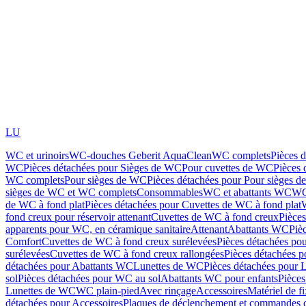
LU
WC et urinoirs
WC-douches Geberit AquaClean
WC complets
Pièces 
WC
Pièces détachées pour Sièges de WC
Pour cuvettes de WC
Pièces 
WC complets
Pour sièges de WC
Pièces détachées pour Pour sièges 
sièges de WC et WC complets
Consommables
WC et abattants WC
WC
de WC à fond plat
Pièces détachées pour Cuvettes de WC à fond plat
fond creux pour réservoir attenant
Cuvettes de WC à fond creux
Pièce
apparents pour WC, en céramique sanitaire
Attenant
Abattants WC
Piè
Comfort
Cuvettes de WC à fond creux surélevées
Pièces détachées po
surélevées
Cuvettes de WC à fond creux rallongées
Pièces détachées p
détachées pour Abattants WC
Lunettes de WC
Pièces détachées pour 
sol
Pièces détachées pour WC au sol
Abattants WC pour enfants
Pièces
Lunettes de WC
WC plain-pied
Avec rinçage
Accessoires
Matériel de f
détachées pour Accessoires
Plaques de déclenchement et commandes