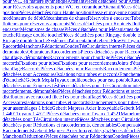
pour WC, en matière synthétique
Attenant
Pièces détachées pour Atten
pour Réservoirs apparents pour WC, en céramique
Attenant
Pièces dét
position
Pièces détachées pour Haute position
Basse et moyenne positi
modérateurs de débit
Mécanismes de chasse
Réservoirs à encastrer
Tube
flotteurs pour réservoirs apparents
Pièces détachées pour Robinets flott
encastrer
Mécanismes de chasse
Pièces détachées pour Mécanismes de
touche
Rinçage double touche
Pièces détachées pour Rinçage double 
Rinçage double touche
Systèmes d'alimentation
Geberit FlowFit
Tuyaux
Raccords
Manchons
Réductions
Coudes
Tés
Circulation interne
Pièces d
démontables
Obturateurs
Raccordements
Pièces détachées pour Racco
chauffage, démontables
Raccordements pour chauffage
Pièces détaché
raccords
Fixations pour tubes
Fixations pour raccordements
Joints d'éta
chauffage
Raccords
Pièces détachées pour Raccords
Raccordements
Piè
détachées pour Accessoires
Isolations pour tubes et raccords
Etanchemen
d'étanchéité
Geberit Mepla
Tuyaux multicouches pour eau potable
Racc
détachées pour Équerres
Tés
Pièces détachées pour Tés
Circulation int
raccordements, démontables
Pièces détachées pour Réductions et rac
distribution avec raccord fileté
Tés pour chauffage
Pièces détachées po
Accessoires
Isolations pour tubes et raccords
Etanchements pour tubes 
pour assemblages à bride
Geberit Mapress Acier Inoxydable
Geberit M
1.4401
Tuyaux 1.4521
Pièces détachées pour Tuyaux 1.4521
Mamelon
détachées pour Tés
Circulation interne
Pièces détachées pour Circulati
détachées pour Réductions et raccordements, démontables
Compensat
Raccordements
Geberit Mapress Acier Inoxydable, gaz
Pièces détaché
Manchons
Réductions
Pièces détachées pour Réductions
Coudes
Pièces