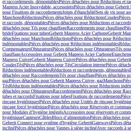
et raccordements, démontables
Pièces détachées pour Réductions et r
Mapress Acier Inoxydable, accessoires
Pièces détachées pour Geberit 
pour Fixations de raccordements
Joints d'étanchéité
Sets de vis pour a
Manchons
Réductions
Pièces détachées pour Réductions
Coudes
Pièces
et raccords, démontables
Pièces détachées pour Réductions et raccord
détachées pour Tés pour chauffage
Raccordements pour chauffage
Piè
bride
Fixations pour tubes
Geberit Mapress Acier Carbone
Geberit Map
détachées pour Manchons
Réductions
Pièces détachées pour Réductio
indémontables
Pièces détachées pour Réductions indémontables
Réduct
Compensateurs
Obturateurs
Pièces détachées pour Obturateurs
Tés pou
chauffage
Accessoires pour Geberit Mapress Acier Carbone
Etanchemen
Mapress Cuivre
Geberit Mapress Cuivre
Pièces détachées pour Geberi
Coudes
Tés
Pièces détachées pour Tés
Circulation interne
Pièces détach
Réductions indémontables
Réductions et raccordements, démontables
détachées pour Raccordements
Tés pour chauffage
Pièces détachées p
gaz
Pièces détachées pour Geberit Mapress Cuivre, gaz
Manchons
Pièc
Tés
Réductions indémontables
Pièces détachées pour Réductions indé
détachées pour Obturateurs
Raccordements
Pièces détachées pour Rac
tubes et raccords
Fixations pour tubes
Fixations de raccordements
Pièce
rinçage hygiéniques
Pièces détachées pour Unités de rinçage hygiéniq
rinçage forcé hygiénique
Pièces détachées pour Réservoirs et comman
pour Modules d’hygiène intégrés
Accessoires pour réservoirs et com
hygiénique
Capteurs
Câbles
Blocs d’alimentation
Pièces détachées pour
Geberit Connect pour système d'hygiène Geberit
Gateways
Pièces dét
incliné
Pièces détachées pour Vannes à siège incliné
Avec raccords à se