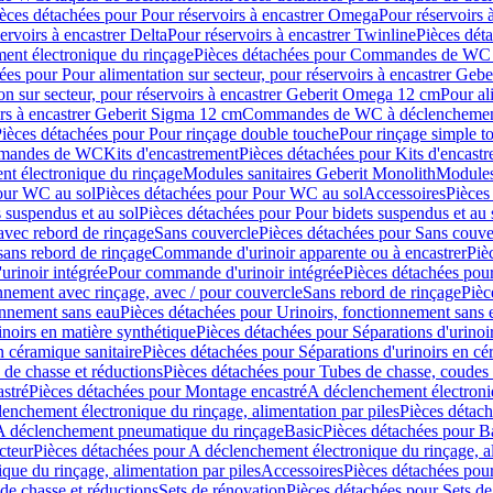
èces détachées pour Pour réservoirs à encastrer Omega
Pour réservoirs 
ervoirs à encastrer Delta
Pour réservoirs à encastrer Twinline
Pièces déta
t électronique du rinçage
Pièces détachées pour Commandes de WC à
ées pour Pour alimentation sur secteur, pour réservoirs à encastrer Geb
on sur secteur, pour réservoirs à encastrer Geberit Omega 12 cm
Pour al
irs à encastrer Geberit Sigma 12 cm
Commandes de WC à déclenchement
ièces détachées pour Pour rinçage double touche
Pour rinçage simple t
ommandes de WC
Kits d'encastrement
Pièces détachées pour Kits d'encast
t électronique du rinçage
Modules sanitaires Geberit Monolith
Modules
our WC au sol
Pièces détachées pour Pour WC au sol
Accessoires
Pièces
 suspendus et au sol
Pièces détachées pour Pour bidets suspendus et au 
avec rebord de rinçage
Sans couvercle
Pièces détachées pour Sans couve
sans rebord de rinçage
Commande d'urinoir apparente ou à encastrer
Piè
rinoir intégrée
Pour commande d'urinoir intégrée
Pièces détachées pou
nnement avec rinçage, avec / pour couvercle
Sans rebord de rinçage
Pièc
onnement sans eau
Pièces détachées pour Urinoirs, fonctionnement sans 
inoirs en matière synthétique
Pièces détachées pour Séparations d'urinoi
n céramique sanitaire
Pièces détachées pour Séparations d'urinoirs en cé
 de chasse et réductions
Pièces détachées pour Tubes de chasse, coudes 
stré
Pièces détachées pour Montage encastré
A déclenchement électroniq
enchement électronique du rinçage, alimentation par piles
Pièces détach
 A déclenchement pneumatique du rinçage
Basic
Pièces détachées pour B
cteur
Pièces détachées pour A déclenchement électronique du rinçage, al
que du rinçage, alimentation par piles
Accessoires
Pièces détachées pou
de chasse et réductions
Sets de rénovation
Pièces détachées pour Sets de