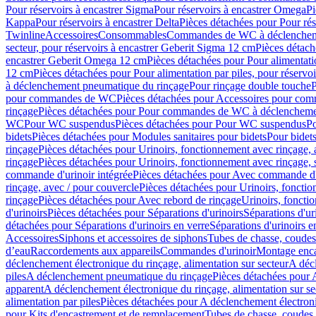
Pour réservoirs à encastrer Sigma
Pour réservoirs à encastrer Omega
Pi
Kappa
Pour réservoirs à encastrer Delta
Pièces détachées pour Pour rés
Twinline
Accessoires
Consommables
Commandes de WC à déclenchemen
secteur, pour réservoirs à encastrer Geberit Sigma 12 cm
Pièces détach
encastrer Geberit Omega 12 cm
Pièces détachées pour Pour alimentati
12 cm
Pièces détachées pour Pour alimentation par piles, pour réservo
à déclenchement pneumatique du rinçage
Pour rinçage double touche
P
pour commandes de WC
Pièces détachées pour Accessoires pour c
rinçage
Pièces détachées pour Pour commandes de WC à déclenchemen
WC
Pour WC suspendus
Pièces détachées pour Pour WC suspendus
P
bidets
Pièces détachées pour Modules sanitaires pour bidets
Pour bidets
rinçage
Pièces détachées pour Urinoirs, fonctionnement avec rinçage, 
rinçage
Pièces détachées pour Urinoirs, fonctionnement avec rinçage, 
commande d'urinoir intégrée
Pièces détachées pour Avec commande d'u
rinçage, avec / pour couvercle
Pièces détachées pour Urinoirs, fonctio
rinçage
Pièces détachées pour Avec rebord de rinçage
Urinoirs, foncti
d'urinoirs
Pièces détachées pour Séparations d'urinoirs
Séparations d'ur
détachées pour Séparations d'urinoirs en verre
Séparations d'urinoirs e
Accessoires
Siphons et accessoires de siphons
Tubes de chasse, coudes
d’eau
Raccordements aux appareils
Commandes d'urinoir
Montage enca
déclenchement électronique du rinçage, alimentation sur secteur
A décl
piles
A déclenchement pneumatique du rinçage
Pièces détachées pour
apparent
A déclenchement électronique du rinçage, alimentation sur se
alimentation par piles
Pièces détachées pour A déclenchement électroni
pour Kits d'encastrement et de remplacement
Tubes de chasse, coudes 