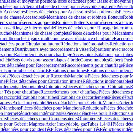
ant
Basse et moyenne position
Pièces détachées pour Basse et moyenne 
achées pour Attenant
Tubes de chasse pour réservoirs apparents
Pièces d
on
Accessoires
Pièces détachées pour Accessoires
Raccordements
Pièces 
s de chasse
Accessoires
Mécanismes de chasse et robinets flotteurs
Robin
eurs pour réservoirs apparents
Robinets flotteurs pour réservoirs à encas
 chasse
Rinçage interrompable
Pièces détachées pour Rinçage interromp
touche
Mécanismes de chasse complets
Pièces détachées pour Mécanisme
 multicouche
Tuyaux multicouche avec résistance chauffante
Raccords
étachées pour Circulation interne
Réductions indémontables
Réductions e
rdements
Distributeurs avec raccordement à visser
Répartiteur avec raccor
es pour Raccordements pour chauffage
Accessoires
Isolations pour tubes
nchéité
Sets de vis pour assemblages à bride
Consommables
Geberit Push
ces détachées pour Raccordements
Raccordements pour chauffage
Pièce
ts pour tubes et raccords
Fixations pour tubes
Fixations de raccordeme
ords
Pièces détachées pour Raccords
Manchons
Pièces détachées pour 
erne
Pièces détachées pour Circulation interne
Réductions indémontables
cordements, démontables
Obturateurs
Pièces détachées pour Obturateurs
R
ur Tés pour chauffage
Raccordements pour chauffage
Pièces détachées 
et raccords
Fixations pour tubes
Fixations de raccordements
Pièces détac
apress Acier Inoxydable
Pièces détachées pour Geberit Mapress Acier 
s
Manchons
Pièces détachées pour Manchons
Réductions
Pièces détaché
on interne
Réductions indémontables
Pièces détachées pour Réductions 
eurs
Pièces détachées pour Compensateurs
Obturateurs
Pièces détachées 
es pour Geberit Mapress Acier Inoxydable, gaz
Tubes 1.4401
Pièces dét
 détachées pour Coudes
Tés
Pièces détachées pour Tés
Réductions indém