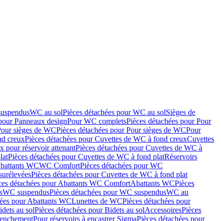
suspendus
WC au sol
Pièces détachées pour WC au sol
Sièges de
 pour Panneaux design
Pour WC complets
Pièces détachées pour Pour
Pour sièges de WC
Pièces détachées pour Pour sièges de WC
Pour
nd creux
Pièces détachées pour Cuvettes de WC à fond creux
Cuvettes
 pour réservoir attenant
Pièces détachées pour Cuvettes de WC à
lat
Pièces détachées pour Cuvettes de WC à fond plat
Réservoirs
Abattants WC
WC Comfort
Pièces détachées pour WC
surélevées
Pièces détachées pour Cuvettes de WC à fond plat
ces détachées pour Abattants WC Comfort
Abattants WC
Pièces
s
WC suspendus
Pièces détachées pour WC suspendus
WC au
hées pour Abattants WC
Lunettes de WC
Pièces détachées pour
idets au sol
Pièces détachées pour Bidets au sol
Accessoires
Pièces
clenchement
Pour réservoirs à encastrer Sigma
Pièces détachées pour