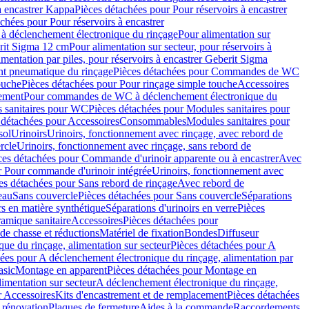
à encastrer Kappa
Pièces détachées pour Pour réservoirs à encastrer
chées pour Pour réservoirs à encastrer
 déclenchement électronique du rinçage
Pour alimentation sur
erit Sigma 12 cm
Pour alimentation sur secteur, pour réservoirs à
imentation par piles, pour réservoirs à encastrer Geberit Sigma
 pneumatique du rinçage
Pièces détachées pour Commandes de WC
ouche
Pièces détachées pour Pour rinçage simple touche
Accessoires
rement
Pour commandes de WC à déclenchement électronique du
 sanitaires pour WC
Pièces détachées pour Modules sanitaires pour
 détachées pour Accessoires
Consommables
Modules sanitaires pour
sol
Urinoirs
Urinoirs, fonctionnement avec rinçage, avec rebord de
rcle
Urinoirs, fonctionnement avec rinçage, sans rebord de
ces détachées pour Commande d'urinoir apparente ou à encastrer
Avec
r Pour commande d'urinoir intégrée
Urinoirs, fonctionnement avec
es détachées pour Sans rebord de rinçage
Avec rebord de
eau
Sans couvercle
Pièces détachées pour Sans couvercle
Séparations
rs en matière synthétique
Séparations d'urinoirs en verre
Pièces
ramique sanitaire
Accessoires
Pièces détachées pour
de chasse et réductions
Matériel de fixation
Bondes
Diffuseur
ue du rinçage, alimentation sur secteur
Pièces détachées pour A
ées pour A déclenchement électronique du rinçage, alimentation par
asic
Montage en apparent
Pièces détachées pour Montage en
imentation sur secteur
A déclenchement électronique du rinçage,
r Accessoires
Kits d'encastrement et de remplacement
Pièces détachées
 rénovation
Plaques de fermeture
Aides à la commande
Raccordements