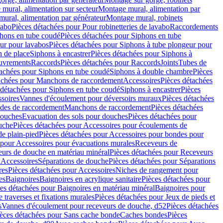
mural, alimentation sur secteur
Montage mural, alimentation par
ural, alimentation par générateur
Montage mural, robinets
vabo
Pièces détachées pour Pour robinetteries de lavabo
Raccordements
hons en tube coudé
Pièces détachées pour Siphons en tube
ur pour lavabos
Pièces détachées pour Siphons à tube plongeur pour
n de place
Siphons à encastrer
Pièces détachées pour Siphons à
uvrements
Raccords
Pièces détachées pour Raccords
Joints
Tubes de
tachées pour Siphons en tube coudé
Siphons à double chambre
Pièces
achées pour Manchons de raccordement
Accessoires
Pièces détachées
 détachées pour Siphons en tube coudé
Siphons à encastrer
Pièces
soires
Vannes d'écoulement pour déversoirs muraux
Pièces détachées
udes de raccordement
Manchons de raccordement
Pièces détachées
ouches
Evacuation des sols pour douches
Pièces détachées pour
uche
Pièces détachées pour Accessoires pour écoulements de
e plain-pied
Pièces détachées pour Accessoires pour bondes pour
 pour Accessoires pour évacuations murales
Receveurs de
urs de douche en matériau minéral
Pièces détachées pour Receveurs
n
Accessoires
Séparations de douche
Pièces détachées pour Séparations
res
Pièces détachées pour Accessoires
Niches de rangement pour
es
Baignoires
Baignoires en acrylique sanitaire
Pièces détachées pour
es détachées pour Baignoires en matériau minéral
Baignoires pour
e traverses et fixations murales
Pièces détachées pour Jeux de pieds et
s
Vannes d'écoulement pour receveurs de douche, d52
Pièces détachées
èces détachées pour Sans cache bonde
Caches bondes
Pièces