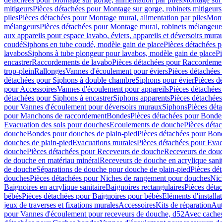
mitigeurs
Pièces détachées pour Montage sur gorge, robinets mitigeurs
piles
Pièces détachées pour Montage mural, alimentation par piles
Mont
mélangeurs
Pièces détachées pour Montage mural, robinets mélangeur
aux appareils pour espace lavabo, éviers, appareils et déversoirs mura
coudé
Siphons en tube coudé, modèle gain de place
Pièces détachées p
lavabos
Siphons à tube plongeur pour lavabos, modèle gain de place
P
encastrer
Raccordements de lavabo
Pièces détachées pour Raccordeme
trop-plein
Rallonges
Vannes d'écoulement pour éviers
Pièces détachées
détachées pour Siphons à double chambre
Siphons pour évier
Pièces d
pour Accessoires
Vannes d'écoulement pour appareils
Pièces détachées
détachées pour Siphons à encastrer
Siphons apparents
Pièces détachée
pour Vannes d'écoulement pour déversoirs muraux
Siphons
Pièces dét
pour Manchons de raccordement
Bondes
Pièces détachées pour Bonde
Evacuation des sols pour douches
Ecoulements de douche
Pièces déta
douche
Bondes pour douches de plain-pied
Pièces détachées pour Bon
douches de plain-pied
Evacuations murales
Pièces détachées pour Eva
douche
Pièces détachées pour Receveurs de douche
Receveurs de douch
de douche en matériau minéral
Receveurs de douche en acrylique sanit
de douche
Séparations de douche pour douche de plain-pied
Pièces dé
douches
Pièces détachées pour Niches de rangement pour douches
Nic
Baignoires en acrylique sanitaire
Baignoires rectangulaires
Pièces déta
bébés
Pièces détachées pour Baignoires pour bébés
Eléments d'installa
jeux de traverses et fixations murales
Accessoires
Kits de réparation
Aut
pour Vannes d'écoulement pour receveurs de douche, d52
Avec cache