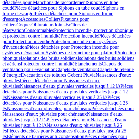
détachées pour Manchons de raccordement
Siphons en tube
coudé
Pièces détachées pour Siphons en tube coudé
Siphons en
forme d'escargot
Pièces détachées pour Siphons en forme
d'escargot
Accessoires
Colliers
Fixations pour
colliers
Coques
Obturateurs
Joints
Boîtiers de
réservation
Consommables
Protection incendie, protection phonique
et protection contre l'humidité
Protection incendie
Pièces détachées
pour Protection incendie
Protection incendie pour systèmes
d'évacuation
Pièces détachées pour Protection incendie pour
systèmes d'évacuation
Systèmes de fermeture pour plafond
Protection
phonique
Isolations des bruits solidiens
Isolations des bruits solidiens
et aériens
Protection contre l'humidité
Etanchements
Clapets de
ventilation pour évacuation
Clapets de ventilation
Clapets de retenue
d’énergie
Evacuation des toitures Geberit Pluvia
Naissances d'eaux
pluviales
Pièces détachées pour Naissances d'eaux
pluviales
Naissances d'eaux pluviales verticales jusqu'à 12 l/s
Pièces
détachées pour Naissances d'eaux pluviales verticales jusqu'à 12
l/s
Naissances d'eaux pluviales verticales jusqu'à 25 l/s
Pièces
détachées pour Naissances d'eaux pluviales verticales jusqu'à 25
l/s
Naissances d'eaux pluviales pour chéneaux
Pièces détachées pour
Naissances d'eaux pluviales pour chéneaux
Naissances d'eaux
pluviales jusqu'à 12 l/s
Pièces détachées pour Naissances d'eaux
pluviales jusqu'à 12 l/s
Naissances d'eaux pluviales jusqu'à 25
l/s
Pièces détachées pour Naissances d'eaux pluviales jusqu'à 25
l/s
Eléments de barrières anti-condensation
Pièces détachées pour