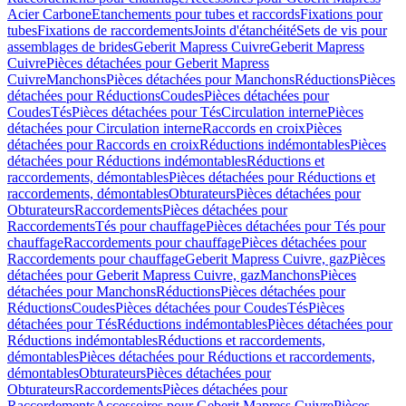
Acier Carbone
Etanchements pour tubes et raccords
Fixations pour
tubes
Fixations de raccordements
Joints d'étanchéité
Sets de vis pour
assemblages de brides
Geberit Mapress Cuivre
Geberit Mapress
Cuivre
Pièces détachées pour Geberit Mapress
Cuivre
Manchons
Pièces détachées pour Manchons
Réductions
Pièces
détachées pour Réductions
Coudes
Pièces détachées pour
Coudes
Tés
Pièces détachées pour Tés
Circulation interne
Pièces
détachées pour Circulation interne
Raccords en croix
Pièces
détachées pour Raccords en croix
Réductions indémontables
Pièces
détachées pour Réductions indémontables
Réductions et
raccordements, démontables
Pièces détachées pour Réductions et
raccordements, démontables
Obturateurs
Pièces détachées pour
Obturateurs
Raccordements
Pièces détachées pour
Raccordements
Tés pour chauffage
Pièces détachées pour Tés pour
chauffage
Raccordements pour chauffage
Pièces détachées pour
Raccordements pour chauffage
Geberit Mapress Cuivre, gaz
Pièces
détachées pour Geberit Mapress Cuivre, gaz
Manchons
Pièces
détachées pour Manchons
Réductions
Pièces détachées pour
Réductions
Coudes
Pièces détachées pour Coudes
Tés
Pièces
détachées pour Tés
Réductions indémontables
Pièces détachées pour
Réductions indémontables
Réductions et raccordements,
démontables
Pièces détachées pour Réductions et raccordements,
démontables
Obturateurs
Pièces détachées pour
Obturateurs
Raccordements
Pièces détachées pour
Raccordements
Accessoires pour Geberit Mapress Cuivre
Pièces