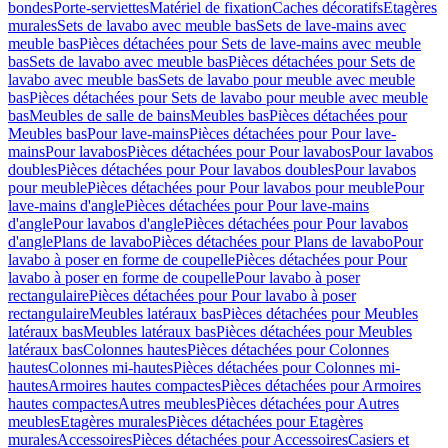
bondes
Porte-serviettes
Matériel de fixation
Caches décoratifs
Etagères
murales
Sets de lavabo avec meuble bas
Sets de lave-mains avec
meuble bas
Pièces détachées pour Sets de lave-mains avec meuble
bas
Sets de lavabo avec meuble bas
Pièces détachées pour Sets de
lavabo avec meuble bas
Sets de lavabo pour meuble avec meuble
bas
Pièces détachées pour Sets de lavabo pour meuble avec meuble
bas
Meubles de salle de bains
Meubles bas
Pièces détachées pour
Meubles bas
Pour lave-mains
Pièces détachées pour Pour lave-
mains
Pour lavabos
Pièces détachées pour Pour lavabos
Pour lavabos
doubles
Pièces détachées pour Pour lavabos doubles
Pour lavabos
pour meuble
Pièces détachées pour Pour lavabos pour meuble
Pour
lave-mains d'angle
Pièces détachées pour Pour lave-mains
d'angle
Pour lavabos d'angle
Pièces détachées pour Pour lavabos
d'angle
Plans de lavabo
Pièces détachées pour Plans de lavabo
Pour
lavabo à poser en forme de coupelle
Pièces détachées pour Pour
lavabo à poser en forme de coupelle
Pour lavabo à poser
rectangulaire
Pièces détachées pour Pour lavabo à poser
rectangulaire
Meubles latéraux bas
Pièces détachées pour Meubles
latéraux bas
Meubles latéraux bas
Pièces détachées pour Meubles
latéraux bas
Colonnes hautes
Pièces détachées pour Colonnes
hautes
Colonnes mi-hautes
Pièces détachées pour Colonnes mi-
hautes
Armoires hautes compactes
Pièces détachées pour Armoires
hautes compactes
Autres meubles
Pièces détachées pour Autres
meubles
Etagères murales
Pièces détachées pour Etagères
murales
Accessoires
Pièces détachées pour Accessoires
Casiers et