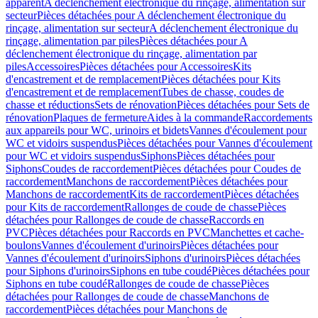
apparent
A déclenchement électronique du rinçage, alimentation sur
secteur
Pièces détachées pour A déclenchement électronique du
rinçage, alimentation sur secteur
A déclenchement électronique du
rinçage, alimentation par piles
Pièces détachées pour A
déclenchement électronique du rinçage, alimentation par
piles
Accessoires
Pièces détachées pour Accessoires
Kits
d'encastrement et de remplacement
Pièces détachées pour Kits
d'encastrement et de remplacement
Tubes de chasse, coudes de
chasse et réductions
Sets de rénovation
Pièces détachées pour Sets de
rénovation
Plaques de fermeture
Aides à la commande
Raccordements
aux appareils pour WC, urinoirs et bidets
Vannes d'écoulement pour
WC et vidoirs suspendus
Pièces détachées pour Vannes d'écoulement
pour WC et vidoirs suspendus
Siphons
Pièces détachées pour
Siphons
Coudes de raccordement
Pièces détachées pour Coudes de
raccordement
Manchons de raccordement
Pièces détachées pour
Manchons de raccordement
Kits de raccordement
Pièces détachées
pour Kits de raccordement
Rallonges de coude de chasse
Pièces
détachées pour Rallonges de coude de chasse
Raccords en
PVC
Pièces détachées pour Raccords en PVC
Manchettes et cache-
boulons
Vannes d'écoulement d'urinoirs
Pièces détachées pour
Vannes d'écoulement d'urinoirs
Siphons d'urinoirs
Pièces détachées
pour Siphons d'urinoirs
Siphons en tube coudé
Pièces détachées pour
Siphons en tube coudé
Rallonges de coude de chasse
Pièces
détachées pour Rallonges de coude de chasse
Manchons de
raccordement
Pièces détachées pour Manchons de