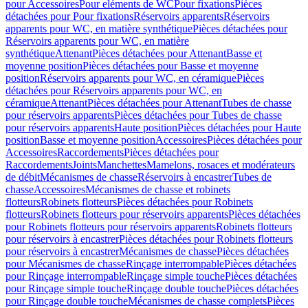
pour Accessoires
Pour eléments de WC
Pour fixations
Pièces
détachées pour Pour fixations
Réservoirs apparents
Réservoirs
apparents pour WC, en matière synthétique
Pièces détachées pour
Réservoirs apparents pour WC, en matière
synthétique
Attenant
Pièces détachées pour Attenant
Basse et
moyenne position
Pièces détachées pour Basse et moyenne
position
Réservoirs apparents pour WC, en céramique
Pièces
détachées pour Réservoirs apparents pour WC, en
céramique
Attenant
Pièces détachées pour Attenant
Tubes de chasse
pour réservoirs apparents
Pièces détachées pour Tubes de chasse
pour réservoirs apparents
Haute position
Pièces détachées pour Haute
position
Basse et moyenne position
Accessoires
Pièces détachées pour
Accessoires
Raccordements
Pièces détachées pour
Raccordements
Joints
Manchettes
Mamelons, rosaces et modérateurs
de débit
Mécanismes de chasse
Réservoirs à encastrer
Tubes de
chasse
Accessoires
Mécanismes de chasse et robinets
flotteurs
Robinets flotteurs
Pièces détachées pour Robinets
flotteurs
Robinets flotteurs pour réservoirs apparents
Pièces détachées
pour Robinets flotteurs pour réservoirs apparents
Robinets flotteurs
pour réservoirs à encastrer
Pièces détachées pour Robinets flotteurs
pour réservoirs à encastrer
Mécanismes de chasse
Pièces détachées
pour Mécanismes de chasse
Rinçage interrompable
Pièces détachées
pour Rinçage interrompable
Rinçage simple touche
Pièces détachées
pour Rinçage simple touche
Rinçage double touche
Pièces détachées
pour Rinçage double touche
Mécanismes de chasse complets
Pièces