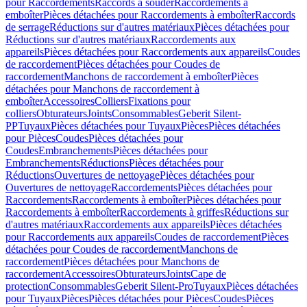
pour Raccordements
Raccords à souder
Raccordements à
emboîter
Pièces détachées pour Raccordements à emboîter
Raccords
de serrage
Réductions sur d'autres matériaux
Pièces détachées pour
Réductions sur d'autres matériaux
Raccordements aux
appareils
Pièces détachées pour Raccordements aux appareils
Coudes
de raccordement
Pièces détachées pour Coudes de
raccordement
Manchons de raccordement à emboîter
Pièces
détachées pour Manchons de raccordement à
emboîter
Accessoires
Colliers
Fixations pour
colliers
Obturateurs
Joints
Consommables
Geberit Silent-
PP
Tuyaux
Pièces détachées pour Tuyaux
Pièces
Pièces détachées
pour Pièces
Coudes
Pièces détachées pour
Coudes
Embranchements
Pièces détachées pour
Embranchements
Réductions
Pièces détachées pour
Réductions
Ouvertures de nettoyage
Pièces détachées pour
Ouvertures de nettoyage
Raccordements
Pièces détachées pour
Raccordements
Raccordements à emboîter
Pièces détachées pour
Raccordements à emboîter
Raccordements à griffes
Réductions sur
d'autres matériaux
Raccordements aux appareils
Pièces détachées
pour Raccordements aux appareils
Coudes de raccordement
Pièces
détachées pour Coudes de raccordement
Manchons de
raccordement
Pièces détachées pour Manchons de
raccordement
Accessoires
Obturateurs
Joints
Cape de
protection
Consommables
Geberit Silent-Pro
Tuyaux
Pièces détachées
pour Tuyaux
Pièces
Pièces détachées pour Pièces
Coudes
Pièces