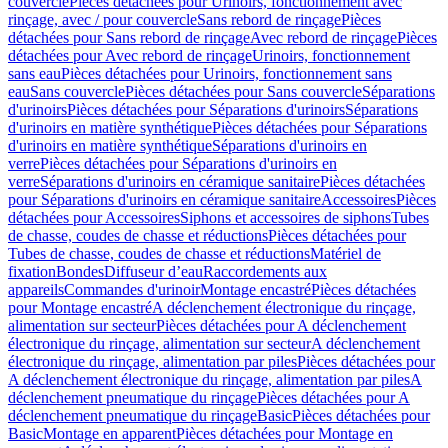
couvercle
Pièces détachées pour Urinoirs, fonctionnement avec
rinçage, avec / pour couvercle
Sans rebord de rinçage
Pièces
détachées pour Sans rebord de rinçage
Avec rebord de rinçage
Pièces
détachées pour Avec rebord de rinçage
Urinoirs, fonctionnement
sans eau
Pièces détachées pour Urinoirs, fonctionnement sans
eau
Sans couvercle
Pièces détachées pour Sans couvercle
Séparations
d'urinoirs
Pièces détachées pour Séparations d'urinoirs
Séparations
d'urinoirs en matière synthétique
Pièces détachées pour Séparations
d'urinoirs en matière synthétique
Séparations d'urinoirs en
verre
Pièces détachées pour Séparations d'urinoirs en
verre
Séparations d'urinoirs en céramique sanitaire
Pièces détachées
pour Séparations d'urinoirs en céramique sanitaire
Accessoires
Pièces
détachées pour Accessoires
Siphons et accessoires de siphons
Tubes
de chasse, coudes de chasse et réductions
Pièces détachées pour
Tubes de chasse, coudes de chasse et réductions
Matériel de
fixation
Bondes
Diffuseur d’eau
Raccordements aux
appareils
Commandes d'urinoir
Montage encastré
Pièces détachées
pour Montage encastré
A déclenchement électronique du rinçage,
alimentation sur secteur
Pièces détachées pour A déclenchement
électronique du rinçage, alimentation sur secteur
A déclenchement
électronique du rinçage, alimentation par piles
Pièces détachées pour
A déclenchement électronique du rinçage, alimentation par piles
A
déclenchement pneumatique du rinçage
Pièces détachées pour A
déclenchement pneumatique du rinçage
Basic
Pièces détachées pour
Basic
Montage en apparent
Pièces détachées pour Montage en