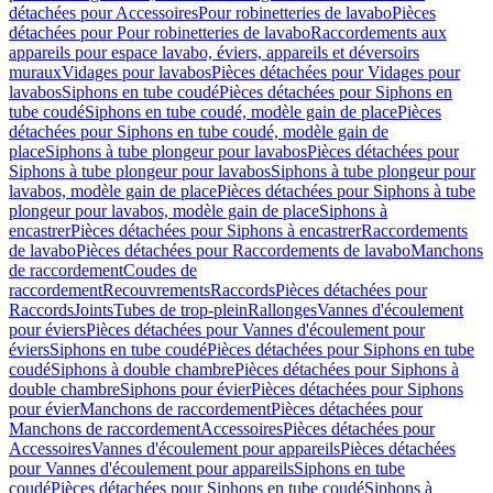
détachées pour Accessoires
Pour robinetteries de lavabo
Pièces
détachées pour Pour robinetteries de lavabo
Raccordements aux
appareils pour espace lavabo, éviers, appareils et déversoirs
muraux
Vidages pour lavabos
Pièces détachées pour Vidages pour
lavabos
Siphons en tube coudé
Pièces détachées pour Siphons en
tube coudé
Siphons en tube coudé, modèle gain de place
Pièces
détachées pour Siphons en tube coudé, modèle gain de
place
Siphons à tube plongeur pour lavabos
Pièces détachées pour
Siphons à tube plongeur pour lavabos
Siphons à tube plongeur pour
lavabos, modèle gain de place
Pièces détachées pour Siphons à tube
plongeur pour lavabos, modèle gain de place
Siphons à
encastrer
Pièces détachées pour Siphons à encastrer
Raccordements
de lavabo
Pièces détachées pour Raccordements de lavabo
Manchons
de raccordement
Coudes de
raccordement
Recouvrements
Raccords
Pièces détachées pour
Raccords
Joints
Tubes de trop-plein
Rallonges
Vannes d'écoulement
pour éviers
Pièces détachées pour Vannes d'écoulement pour
éviers
Siphons en tube coudé
Pièces détachées pour Siphons en tube
coudé
Siphons à double chambre
Pièces détachées pour Siphons à
double chambre
Siphons pour évier
Pièces détachées pour Siphons
pour évier
Manchons de raccordement
Pièces détachées pour
Manchons de raccordement
Accessoires
Pièces détachées pour
Accessoires
Vannes d'écoulement pour appareils
Pièces détachées
pour Vannes d'écoulement pour appareils
Siphons en tube
coudé
Pièces détachées pour Siphons en tube coudé
Siphons à