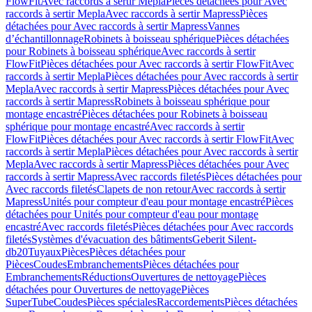
FlowFit
Avec raccords à sertir Mepla
Pièces détachées pour Avec
raccords à sertir Mepla
Avec raccords à sertir Mapress
Pièces
détachées pour Avec raccords à sertir Mapress
Vannes
d’échantillonnage
Robinets à boisseau sphérique
Pièces détachées
pour Robinets à boisseau sphérique
Avec raccords à sertir
FlowFit
Pièces détachées pour Avec raccords à sertir FlowFit
Avec
raccords à sertir Mepla
Pièces détachées pour Avec raccords à sertir
Mepla
Avec raccords à sertir Mapress
Pièces détachées pour Avec
raccords à sertir Mapress
Robinets à boisseau sphérique pour
montage encastré
Pièces détachées pour Robinets à boisseau
sphérique pour montage encastré
Avec raccords à sertir
FlowFit
Pièces détachées pour Avec raccords à sertir FlowFit
Avec
raccords à sertir Mepla
Pièces détachées pour Avec raccords à sertir
Mepla
Avec raccords à sertir Mapress
Pièces détachées pour Avec
raccords à sertir Mapress
Avec raccords filetés
Pièces détachées pour
Avec raccords filetés
Clapets de non retour
Avec raccords à sertir
Mapress
Unités pour compteur d'eau pour montage encastré
Pièces
détachées pour Unités pour compteur d'eau pour montage
encastré
Avec raccords filetés
Pièces détachées pour Avec raccords
filetés
Systèmes d'évacuation des bâtiments
Geberit Silent-
db20
Tuyaux
Pièces
Pièces détachées pour
Pièces
Coudes
Embranchements
Pièces détachées pour
Embranchements
Réductions
Ouvertures de nettoyage
Pièces
détachées pour Ouvertures de nettoyage
Pièces
SuperTube
Coudes
Pièces spéciales
Raccordements
Pièces détachées