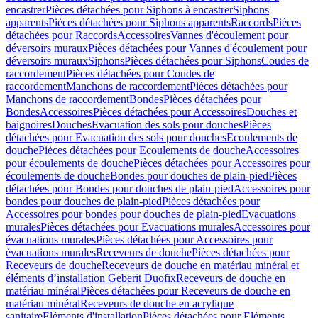
encastrer
Pièces détachées pour Siphons à encastrer
Siphons
apparents
Pièces détachées pour Siphons apparents
Raccords
Pièces
détachées pour Raccords
Accessoires
Vannes d'écoulement pour
déversoirs muraux
Pièces détachées pour Vannes d'écoulement pour
déversoirs muraux
Siphons
Pièces détachées pour Siphons
Coudes de
raccordement
Pièces détachées pour Coudes de
raccordement
Manchons de raccordement
Pièces détachées pour
Manchons de raccordement
Bondes
Pièces détachées pour
Bondes
Accessoires
Pièces détachées pour Accessoires
Douches et
baignoires
Douches
Evacuation des sols pour douches
Pièces
détachées pour Evacuation des sols pour douches
Ecoulements de
douche
Pièces détachées pour Ecoulements de douche
Accessoires
pour écoulements de douche
Pièces détachées pour Accessoires pour
écoulements de douche
Bondes pour douches de plain-pied
Pièces
détachées pour Bondes pour douches de plain-pied
Accessoires pour
bondes pour douches de plain-pied
Pièces détachées pour
Accessoires pour bondes pour douches de plain-pied
Evacuations
murales
Pièces détachées pour Evacuations murales
Accessoires pour
évacuations murales
Pièces détachées pour Accessoires pour
évacuations murales
Receveurs de douche
Pièces détachées pour
Receveurs de douche
Receveurs de douche en matériau minéral et
éléments d’installation Geberit Duofix
Receveurs de douche en
matériau minéral
Pièces détachées pour Receveurs de douche en
matériau minéral
Receveurs de douche en acrylique
sanitaire
Eléments d'installation
Pièces détachées pour Eléments