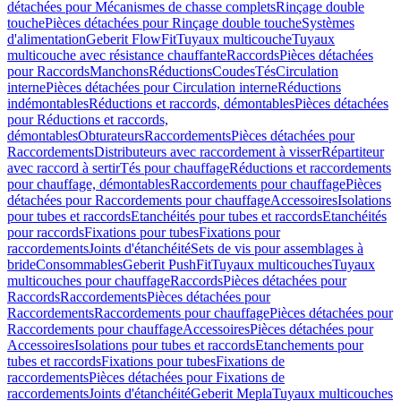
détachées pour Mécanismes de chasse complets
Rinçage double
touche
Pièces détachées pour Rinçage double touche
Systèmes
d'alimentation
Geberit FlowFit
Tuyaux multicouche
Tuyaux
multicouche avec résistance chauffante
Raccords
Pièces détachées
pour Raccords
Manchons
Réductions
Coudes
Tés
Circulation
interne
Pièces détachées pour Circulation interne
Réductions
indémontables
Réductions et raccords, démontables
Pièces détachées
pour Réductions et raccords,
démontables
Obturateurs
Raccordements
Pièces détachées pour
Raccordements
Distributeurs avec raccordement à visser
Répartiteur
avec raccord à sertir
Tés pour chauffage
Réductions et raccordements
pour chauffage, démontables
Raccordements pour chauffage
Pièces
détachées pour Raccordements pour chauffage
Accessoires
Isolations
pour tubes et raccords
Etanchéités pour tubes et raccords
Etanchéités
pour raccords
Fixations pour tubes
Fixations pour
raccordements
Joints d'étanchéité
Sets de vis pour assemblages à
bride
Consommables
Geberit PushFit
Tuyaux multicouches
Tuyaux
multicouches pour chauffage
Raccords
Pièces détachées pour
Raccords
Raccordements
Pièces détachées pour
Raccordements
Raccordements pour chauffage
Pièces détachées pour
Raccordements pour chauffage
Accessoires
Pièces détachées pour
Accessoires
Isolations pour tubes et raccords
Etanchements pour
tubes et raccords
Fixations pour tubes
Fixations de
raccordements
Pièces détachées pour Fixations de
raccordements
Joints d'étanchéité
Geberit Mepla
Tuyaux multicouches