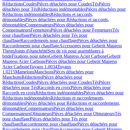
Réductions
Coudes
Pièces détachées pour Coudes
Tés
Pièces
détachées pour Tés
Réductions indémontables
Pièces détachées pour
Réductions indémontables
Réductions et raccords,
démontables
Pièces détachées pour Réductions et raccords,
démontables
Compensateurs
Pièces détachées pour
Compensateurs
Fermetures
Pièces détachées pour Fermetures
Tés
pour chauffage
Pièces détachées pour Tés pour
chauffage
Raccordements pour chauffage
Pièces détachées pour
Raccordements pour chauffage
Accessoires pour Geberit Mapress
Therm
Joints d'étanchéité
Sets de vis pour assemblages à
bride
Fixations pour tubes
Geberit Mapress Acier Carbone
Geberit
Mapress Acier Carbone
Pièces détachées pour Geberit Mapress
Acier Carbone
Tuyaux 1.0034
Tuyaux
1.0215
Mamelons
Manchons
Pièces détachées pour
Manchons
Réductions
Pièces détachées pour
Réductions
Coudes
Pièces détachées pour Coudes
Tés
Pièces
détachées pour Tés
Raccords en croix
Pièces détachées pour
Raccords en croix
Réductions indémontables
Pièces détachées pour
Réductions indémontables
Réductions et raccordements,
démontables
Pièces détachées pour Réductions et raccordements,
démontables
Compensateurs
Pièces détachées pour
Compensateurs
Obturateurs
Pièces détachées pour Obturateurs
Tés
pour chauffage
Pièces détachées pour Tés pour
chauffage
Raccordements pour chauffage
Pièces détachées pour
Raccordements pour chauffage
Accessoires pour Geberit Mapress