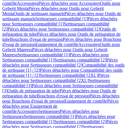
contrôle
Accessoires
Pièces détachées pour Accessoires
Outils pour
Geberit Mepla
Pièces détachées pour Outils pour Geberit
Mepla
Outils de sertissage manuels
Pièces détachées pour Outils de
sertissage manuels
Sertisseuses compatibilité [1]
Pièces détachées
pour Sertisseuses compatibilité [1]
Sertisseuses compatibilité
[2]
Pièces détachées pour Sertisseuses compatibilité [2]
Outils de
préparation de tube
Pièces détachées pour Outils de préparation de
tube
Bouchons d'essai de pression
Pièces détachées pour Bouchons
d'essai de pression
Equipement de contrôle
Accessoires
Outils pour
Geberit Mapress
Pièces détachées pour Outils pour Geberit
Mapress
Sertisseuses compatibilité [1]
Pièces détachées pour
Sertisseuses compatibilité [1]
Sertisseuses compatibilité [2]
Pièces
détachées pour Sertisseuses compatibilité [2]
Compatibilité des outils
de sertissage [1] / [2]
Pièces détachées pour Compatibilité des outils
de sertissage [1] / [2]
Sertisseuses compatibilité [2XL]
Pièces
détachées pour Sertisseuses compatibilité [2XL]
Sertisseuses
compatibilité [3]
Pièces détachées pour Sertisseuses compatibilité
[3]
Outils de préparation de tube
Pièces détachées pour Outils de
préparation de tube
Bouchons d'essai de pression
Pièces détachées
pour Bouchons d'essai de pression
Equipement de contrôle
Pièces
détachées pour Equipement de
contrôle
Accessoires
Sertisseuses
Pièces détachées pour
Sertisseuses
Sertisseuses compatibilité [1]
Pièces détachées pour
Sertisseuses compatibilité [1]
Sertisseuses compatibilité [2]
Pièces
détachées pour Sertisseuses compatibilité [2]
Sertisseuses