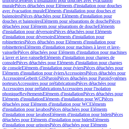
urinoirs
Eléments d'installation pour douches avec évacuation
murale
Pièces détachées pour Eléments d'installation pour douches
avec évacuation murale
Eléments d'installation pour douches et
baignoires
Pièces détachées pour Eléments d'installation pour
douches et baignoires
Eléments pour séparations de douche
Pièces
détachées pour Eléments pour séparations de douche
Eléments
d'installation pour déversoirs
Pièces détachées pour Eléments
d'installation pour déversoirs
Eléments d'installation pour
robinetteries
Pièces détachées pour Eléments d'installation pour
robinetteries
Eléments d'installation pour machines à laver et lave-
vaisselle
Pièces détachées pour Eléments d'installation pour machines
à laver et lave-vaisselle
Eléments d'installation pour charges de
console
Pièces détachées pour Eléments d'installation pour charges
de console
Eléments d'installation pour éviers
Pièces détachées pour
Eléments d'installation pour éviers
Accessoires
Pièces détachées pour
Accessoires
Geberit GIS
Parois
Pièces détachées pour Parois
Systèmes
porteurs
Accessoires pour préfabrications
Pièces détachées pour
Accessoires pour préfabrications
Accessoires pour l'isolation
phonique
Revêtements
Eléments d'installation
Pièces détachées pour
Eléments d'installation
Eléments d'installation pour WC
Pièces
détachées pour Eléments d'installation pour WC
Eléments
d'installation pour lavabos
Pièces détachées pour Eléments
d'installation pour lavabos
Eléments d'installation pour bidets
Pièces
détachées pour Eléments d'installation pour bidets
Eléments
d'installation pour urinoirs
Pièces détachées pour Eléments