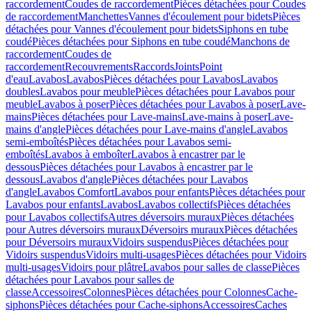
raccordement
Coudes de raccordement
Pièces détachées pour Coudes
de raccordement
Manchettes
Vannes d'écoulement pour bidets
Pièces
détachées pour Vannes d'écoulement pour bidets
Siphons en tube
coudé
Pièces détachées pour Siphons en tube coudé
Manchons de
raccordement
Coudes de
raccordement
Recouvrements
Raccords
Joints
Point
d'eau
Lavabos
Lavabos
Pièces détachées pour Lavabos
Lavabos
doubles
Lavabos pour meuble
Pièces détachées pour Lavabos pour
meuble
Lavabos à poser
Pièces détachées pour Lavabos à poser
Lave-
mains
Pièces détachées pour Lave-mains
Lave-mains à poser
Lave-
mains d'angle
Pièces détachées pour Lave-mains d'angle
Lavabos
semi-emboîtés
Pièces détachées pour Lavabos semi-
emboîtés
Lavabos à emboîter
Lavabos à encastrer par le
dessous
Pièces détachées pour Lavabos à encastrer par le
dessous
Lavabos d'angle
Pièces détachées pour Lavabos
d'angle
Lavabos Comfort
Lavabos pour enfants
Pièces détachées pour
Lavabos pour enfants
Lavabos
Lavabos collectifs
Pièces détachées
pour Lavabos collectifs
Autres déversoirs muraux
Pièces détachées
pour Autres déversoirs muraux
Déversoirs muraux
Pièces détachées
pour Déversoirs muraux
Vidoirs suspendus
Pièces détachées pour
Vidoirs suspendus
Vidoirs multi-usages
Pièces détachées pour Vidoirs
multi-usages
Vidoirs pour plâtre
Lavabos pour salles de classe
Pièces
détachées pour Lavabos pour salles de
classe
Accessoires
Colonnes
Pièces détachées pour Colonnes
Cache-
siphons
Pièces détachées pour Cache-siphons
Accessoires
Caches