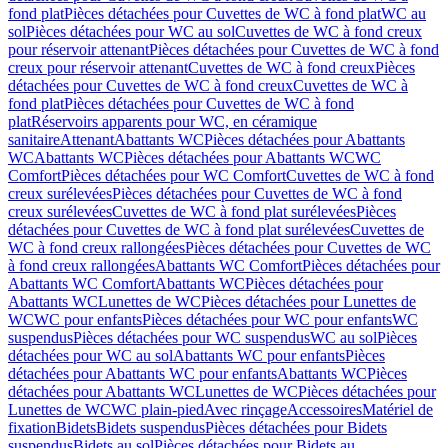
fond plat
Pièces détachées pour Cuvettes de WC à fond plat
WC au
sol
Pièces détachées pour WC au sol
Cuvettes de WC à fond creux
pour réservoir attenant
Pièces détachées pour Cuvettes de WC à fond
creux pour réservoir attenant
Cuvettes de WC à fond creux
Pièces
détachées pour Cuvettes de WC à fond creux
Cuvettes de WC à
fond plat
Pièces détachées pour Cuvettes de WC à fond
plat
Réservoirs apparents pour WC, en céramique
sanitaire
Attenant
Abattants WC
Pièces détachées pour Abattants
WC
Abattants WC
Pièces détachées pour Abattants WC
WC
Comfort
Pièces détachées pour WC Comfort
Cuvettes de WC à fond
creux surélevées
Pièces détachées pour Cuvettes de WC à fond
creux surélevées
Cuvettes de WC à fond plat surélevées
Pièces
détachées pour Cuvettes de WC à fond plat surélevées
Cuvettes de
WC à fond creux rallongées
Pièces détachées pour Cuvettes de WC
à fond creux rallongées
Abattants WC Comfort
Pièces détachées pour
Abattants WC Comfort
Abattants WC
Pièces détachées pour
Abattants WC
Lunettes de WC
Pièces détachées pour Lunettes de
WC
WC pour enfants
Pièces détachées pour WC pour enfants
WC
suspendus
Pièces détachées pour WC suspendus
WC au sol
Pièces
détachées pour WC au sol
Abattants WC pour enfants
Pièces
détachées pour Abattants WC pour enfants
Abattants WC
Pièces
détachées pour Abattants WC
Lunettes de WC
Pièces détachées pour
Lunettes de WC
WC plain-pied
Avec rinçage
Accessoires
Matériel de
fixation
Bidets
Bidets suspendus
Pièces détachées pour Bidets
suspendus
Bidets au sol
Pièces détachées pour Bidets au