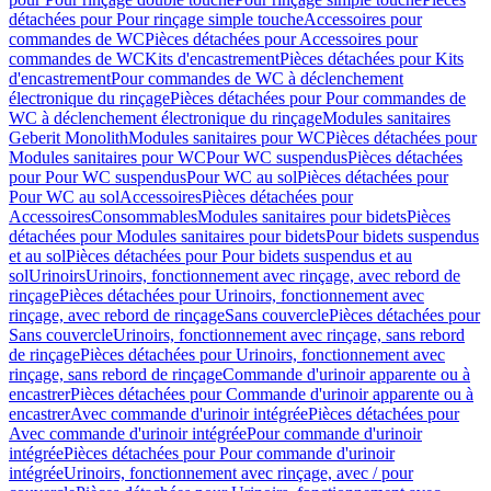
détachées pour Pour rinçage simple touche
Accessoires pour
commandes de WC
Pièces détachées pour Accessoires pour
commandes de WC
Kits d'encastrement
Pièces détachées pour Kits
d'encastrement
Pour commandes de WC à déclenchement
électronique du rinçage
Pièces détachées pour Pour commandes de
WC à déclenchement électronique du rinçage
Modules sanitaires
Geberit Monolith
Modules sanitaires pour WC
Pièces détachées pour
Modules sanitaires pour WC
Pour WC suspendus
Pièces détachées
pour Pour WC suspendus
Pour WC au sol
Pièces détachées pour
Pour WC au sol
Accessoires
Pièces détachées pour
Accessoires
Consommables
Modules sanitaires pour bidets
Pièces
détachées pour Modules sanitaires pour bidets
Pour bidets suspendus
et au sol
Pièces détachées pour Pour bidets suspendus et au
sol
Urinoirs
Urinoirs, fonctionnement avec rinçage, avec rebord de
rinçage
Pièces détachées pour Urinoirs, fonctionnement avec
rinçage, avec rebord de rinçage
Sans couvercle
Pièces détachées pour
Sans couvercle
Urinoirs, fonctionnement avec rinçage, sans rebord
de rinçage
Pièces détachées pour Urinoirs, fonctionnement avec
rinçage, sans rebord de rinçage
Commande d'urinoir apparente ou à
encastrer
Pièces détachées pour Commande d'urinoir apparente ou à
encastrer
Avec commande d'urinoir intégrée
Pièces détachées pour
Avec commande d'urinoir intégrée
Pour commande d'urinoir
intégrée
Pièces détachées pour Pour commande d'urinoir
intégrée
Urinoirs, fonctionnement avec rinçage, avec / pour