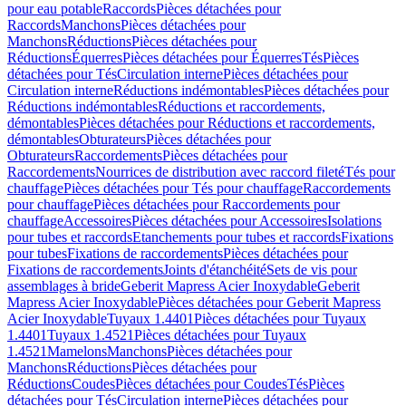
pour eau potable
Raccords
Pièces détachées pour
Raccords
Manchons
Pièces détachées pour
Manchons
Réductions
Pièces détachées pour
Réductions
Équerres
Pièces détachées pour Équerres
Tés
Pièces
détachées pour Tés
Circulation interne
Pièces détachées pour
Circulation interne
Réductions indémontables
Pièces détachées pour
Réductions indémontables
Réductions et raccordements,
démontables
Pièces détachées pour Réductions et raccordements,
démontables
Obturateurs
Pièces détachées pour
Obturateurs
Raccordements
Pièces détachées pour
Raccordements
Nourrices de distribution avec raccord fileté
Tés pour
chauffage
Pièces détachées pour Tés pour chauffage
Raccordements
pour chauffage
Pièces détachées pour Raccordements pour
chauffage
Accessoires
Pièces détachées pour Accessoires
Isolations
pour tubes et raccords
Etanchements pour tubes et raccords
Fixations
pour tubes
Fixations de raccordements
Pièces détachées pour
Fixations de raccordements
Joints d'étanchéité
Sets de vis pour
assemblages à bride
Geberit Mapress Acier Inoxydable
Geberit
Mapress Acier Inoxydable
Pièces détachées pour Geberit Mapress
Acier Inoxydable
Tuyaux 1.4401
Pièces détachées pour Tuyaux
1.4401
Tuyaux 1.4521
Pièces détachées pour Tuyaux
1.4521
Mamelons
Manchons
Pièces détachées pour
Manchons
Réductions
Pièces détachées pour
Réductions
Coudes
Pièces détachées pour Coudes
Tés
Pièces
détachées pour Tés
Circulation interne
Pièces détachées pour