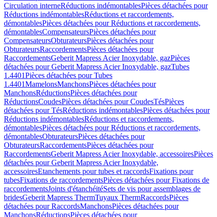
Circulation interne
Réductions indémontables
Pièces détachées pour
Réductions indémontables
Réductions et raccordements,
démontables
Pièces détachées pour Réductions et raccordements,
démontables
Compensateurs
Pièces détachées pour
Compensateurs
Obturateurs
Pièces détachées pour
Obturateurs
Raccordements
Pièces détachées pour
Raccordements
Geberit Mapress Acier Inoxydable, gaz
Pièces
détachées pour Geberit Mapress Acier Inoxydable, gaz
Tubes
1.4401
Pièces détachées pour Tubes
1.4401
Mamelons
Manchons
Pièces détachées pour
Manchons
Réductions
Pièces détachées pour
Réductions
Coudes
Pièces détachées pour Coudes
Tés
Pièces
détachées pour Tés
Réductions indémontables
Pièces détachées pour
Réductions indémontables
Réductions et raccordements,
démontables
Pièces détachées pour Réductions et raccordements,
démontables
Obturateurs
Pièces détachées pour
Obturateurs
Raccordements
Pièces détachées pour
Raccordements
Geberit Mapress Acier Inoxydable, accessoires
Pièces
détachées pour Geberit Mapress Acier Inoxydable,
accessoires
Etanchements pour tubes et raccords
Fixations pour
tubes
Fixations de raccordements
Pièces détachées pour Fixations de
raccordements
Joints d'étanchéité
Sets de vis pour assemblages de
brides
Geberit Mapress Therm
Tuyaux Therm
Raccords
Pièces
détachées pour Raccords
Manchons
Pièces détachées pour
Manchons
Réductions
Pièces détachées pour