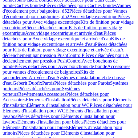
bonde
Caches bondes
Pièces détachées pour Caches bondes
Vannes
d'écoulement pour baignoires, d52
Pièces détachées pour Vannes
d'écoulement pour baignoires, d52
Avec vidage excentrique
Pièces
détachées pour Avec vidage excentrique
Kits de finition pour vidage
excentrique
Pièces détachées pour Kits de finition pour vidage
excentrique
Avec vidage excentrique et arrivée d'eau
Pièces
détachées pour Avec vidage excentrique et arrivée d'eau
Kits de
finition pour vidage excentrique et arrivée d'eau
Pièces détachées
pour Kits de finition pour vidage excentrique et arrivée d'eau
A
déclenchement par pression PushControl
Pièces détachées pour A
déclenchement par pression PushControl
Avec bouchons de
bonde
Pièces détachées pour Avec bouchons de bonde
Accessoires
pour vannes d'écoulement de baignoires
Kits de
raccordement
Arrivées d'eau
Systèmes d'installation et de chasse
d'eau
Geberit Duofix
Parois
Pièces détachées pour Parois
Systèmes
porteurs
Pièces détachées pour Systèmes
porteurs
Revêtements
Accessoires
Pièces détachées pour
Accessoires
Eléments d'installation
Pièces détachées pour Eléments
d'installation
Eléments d'installation pour WC
Pièces détachées pour
Eléments d'installation pour WC
Eléments d'installation pour
lavabos
Pièces détachées pour Eléments d'installation pour
lavabos
Eléments d'installation pour bidets
Pièces détachées pour
Eléments d'installation pour bidets
Eléments d'installation pour
urinoirs
Pièces détachées pour Eléments d'installation pour