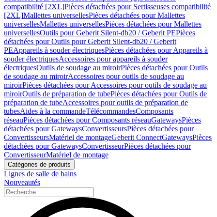
compatibilité [2XL]
Pièces détachées pour Sertisseuses compatibilité
[2XL]
Mallettes universelles
Pièces détachées pour Mallettes
universelles
Mallettes universelles
Pièces détachées pour Mallettes
universelles
Outils pour Geberit Silent-db20 / Geberit PE
Pièces
détachées pour Outils pour Geberit Silent-db20 / Geberit
PE
Appareils à souder électriques
Pièces détachées pour Appareils à
souder électriques
Accessoires pour appareils à souder
électriques
Outils de soudage au miroir
Pièces détachées pour Outils
de soudage au miroir
Accessoires pour outils de soudage au
miroir
Pièces détachées pour Accessoires pour outils de soudage au
miroir
Outils de préparation de tube
Pièces détachées pour Outils de
préparation de tube
Accessoires pour outils de préparation de
tubes
Aides à la commande
Télécommandes
Composants
réseau
Pièces détachées pour Composants réseau
Gateways
Pièces
détachées pour Gateways
Convertisseurs
Pièces détachées pour
Convertisseurs
Matériel de montage
Geberit Connect
Gateways
Pièces
détachées pour Gateways
Convertisseur
Pièces détachées pour
Convertisseur
Matériel de montage
Catégories de produits
Lignes de salle de bains
Nouveautés