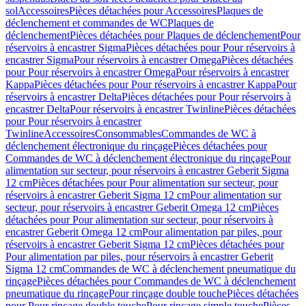
sol
Accessoires
Pièces détachées pour Accessoires
Plaques de
déclenchement et commandes de WC
Plaques de
déclenchement
Pièces détachées pour Plaques de déclenchement
Pour
réservoirs à encastrer Sigma
Pièces détachées pour Pour réservoirs à
encastrer Sigma
Pour réservoirs à encastrer Omega
Pièces détachées
pour Pour réservoirs à encastrer Omega
Pour réservoirs à encastrer
Kappa
Pièces détachées pour Pour réservoirs à encastrer Kappa
Pour
réservoirs à encastrer Delta
Pièces détachées pour Pour réservoirs à
encastrer Delta
Pour réservoirs à encastrer Twinline
Pièces détachées
pour Pour réservoirs à encastrer
Twinline
Accessoires
Consommables
Commandes de WC à
déclenchement électronique du rinçage
Pièces détachées pour
Commandes de WC à déclenchement électronique du rinçage
Pour
alimentation sur secteur, pour réservoirs à encastrer Geberit Sigma
12 cm
Pièces détachées pour Pour alimentation sur secteur, pour
réservoirs à encastrer Geberit Sigma 12 cm
Pour alimentation sur
secteur, pour réservoirs à encastrer Geberit Omega 12 cm
Pièces
détachées pour Pour alimentation sur secteur, pour réservoirs à
encastrer Geberit Omega 12 cm
Pour alimentation par piles, pour
réservoirs à encastrer Geberit Sigma 12 cm
Pièces détachées pour
Pour alimentation par piles, pour réservoirs à encastrer Geberit
Sigma 12 cm
Commandes de WC à déclenchement pneumatique du
rinçage
Pièces détachées pour Commandes de WC à déclenchement
pneumatique du rinçage
Pour rinçage double touche
Pièces détachées
pour Pour rinçage double touche
Pour rinçage simple touche
Pièces