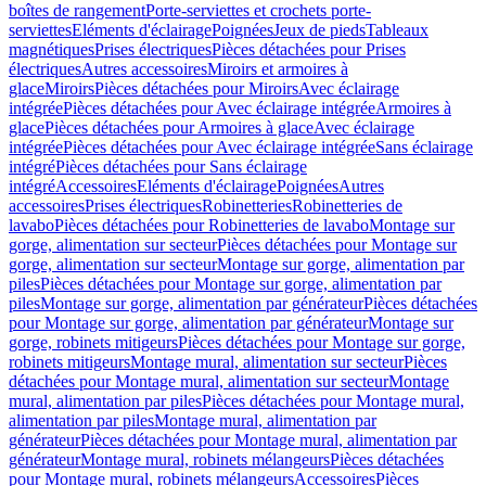
boîtes de rangement
Porte-serviettes et crochets porte-
serviettes
Eléments d'éclairage
Poignées
Jeux de pieds
Tableaux
magnétiques
Prises électriques
Pièces détachées pour Prises
électriques
Autres accessoires
Miroirs et armoires à
glace
Miroirs
Pièces détachées pour Miroirs
Avec éclairage
intégrée
Pièces détachées pour Avec éclairage intégrée
Armoires à
glace
Pièces détachées pour Armoires à glace
Avec éclairage
intégrée
Pièces détachées pour Avec éclairage intégrée
Sans éclairage
intégré
Pièces détachées pour Sans éclairage
intégré
Accessoires
Eléments d'éclairage
Poignées
Autres
accessoires
Prises électriques
Robinetteries
Robinetteries de
lavabo
Pièces détachées pour Robinetteries de lavabo
Montage sur
gorge, alimentation sur secteur
Pièces détachées pour Montage sur
gorge, alimentation sur secteur
Montage sur gorge, alimentation par
piles
Pièces détachées pour Montage sur gorge, alimentation par
piles
Montage sur gorge, alimentation par générateur
Pièces détachées
pour Montage sur gorge, alimentation par générateur
Montage sur
gorge, robinets mitigeurs
Pièces détachées pour Montage sur gorge,
robinets mitigeurs
Montage mural, alimentation sur secteur
Pièces
détachées pour Montage mural, alimentation sur secteur
Montage
mural, alimentation par piles
Pièces détachées pour Montage mural,
alimentation par piles
Montage mural, alimentation par
générateur
Pièces détachées pour Montage mural, alimentation par
générateur
Montage mural, robinets mélangeurs
Pièces détachées
pour Montage mural, robinets mélangeurs
Accessoires
Pièces