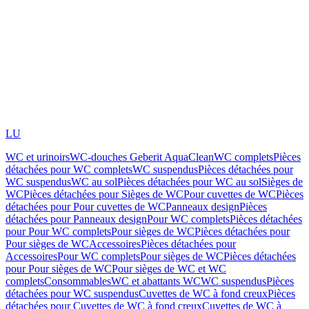
LU
WC et urinoirs
WC-douches Geberit AquaClean
WC complets
Pièces
détachées pour WC complets
WC suspendus
Pièces détachées pour
WC suspendus
WC au sol
Pièces détachées pour WC au sol
Sièges de
WC
Pièces détachées pour Sièges de WC
Pour cuvettes de WC
Pièces
détachées pour Pour cuvettes de WC
Panneaux design
Pièces
détachées pour Panneaux design
Pour WC complets
Pièces détachées
pour Pour WC complets
Pour sièges de WC
Pièces détachées pour
Pour sièges de WC
Accessoires
Pièces détachées pour
Accessoires
Pour WC complets
Pour sièges de WC
Pièces détachées
pour Pour sièges de WC
Pour sièges de WC et WC
complets
Consommables
WC et abattants WC
WC suspendus
Pièces
détachées pour WC suspendus
Cuvettes de WC à fond creux
Pièces
détachées pour Cuvettes de WC à fond creux
Cuvettes de WC à