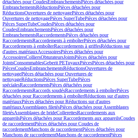
détachées pour Coudes
Embranchements
Pièces détachées pour
Embranchements
Réductions
Pièces détachées pour
Réductions
Ouvertures de nettoyage
Pièces détachées pour
Ouvertures de nettoyage
Pièces SuperTube
Pièces détachées pour
Pièces SuperTube
Coudes
Pièces détachées pour
Coudes
Embranchements
Pièces détachées pour
Embranchements
Raccordements
Pièces détachées pour
Raccordements
Raccordements à emboîter
Pièces détachées pour
Raccordements à emboîter
Raccordements à griffes
Réductions sur
d'autres matériaux
Accessoires
Pièces détachées pour
Accessoires
Colliers
Obturateurs
Joints
Pièces détachées pour
Joints
Consommables
Geberit PE
Tuyaux
Pièces
Pièces détachées pour
Pièces
Coudes
Embranchements
Réductions
Ouvertures de
nettoyage
Pièces détachées pour Ouvertures de
nettoyage
Réductions
Pièces SuperTube
Pièces
spéciales
Raccordements
Pièces détachées pour
Raccordements
Raccords soudés
Raccordements à emboîter
Pièces
détachées pour Raccordements à emboîter
Réductions sur d'autres
matériaux
Pièces détachées pour Réductions sur d'autres
matériaux
Assemblages filetés
Pièces détachées pour Assemblages
filetés
Assemblages de bride
Collerettes
Raccordements aux
appareils
Pièces détachées pour Raccordements aux appareils
Coudes
de raccordement
Pièces détachées pour Coudes de
raccordement
Manchons de raccordement
Pièces détachées pour
Manchons de raccordement
Manchons de raccordement
Pièces