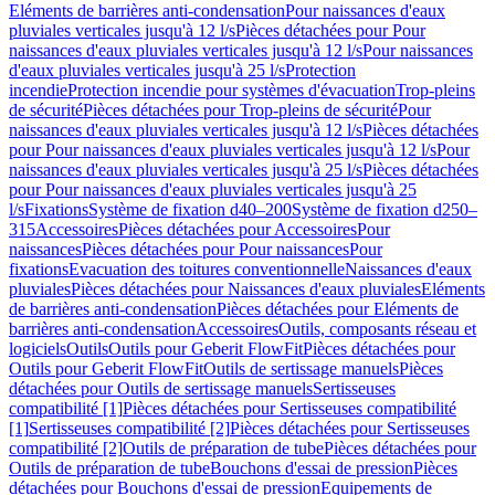
Eléments de barrières anti-condensation
Pour naissances d'eaux
pluviales verticales jusqu'à 12 l/s
Pièces détachées pour Pour
naissances d'eaux pluviales verticales jusqu'à 12 l/s
Pour naissances
d'eaux pluviales verticales jusqu'à 25 l/s
Protection
incendie
Protection incendie pour systèmes d'évacuation
Trop-pleins
de sécurité
Pièces détachées pour Trop-pleins de sécurité
Pour
naissances d'eaux pluviales verticales jusqu'à 12 l/s
Pièces détachées
pour Pour naissances d'eaux pluviales verticales jusqu'à 12 l/s
Pour
naissances d'eaux pluviales verticales jusqu'à 25 l/s
Pièces détachées
pour Pour naissances d'eaux pluviales verticales jusqu'à 25
l/s
Fixations
Système de fixation d40–200
Système de fixation d250–
315
Accessoires
Pièces détachées pour Accessoires
Pour
naissances
Pièces détachées pour Pour naissances
Pour
fixations
Evacuation des toitures conventionnelle
Naissances d'eaux
pluviales
Pièces détachées pour Naissances d'eaux pluviales
Eléments
de barrières anti-condensation
Pièces détachées pour Eléments de
barrières anti-condensation
Accessoires
Outils, composants réseau et
logiciels
Outils
Outils pour Geberit FlowFit
Pièces détachées pour
Outils pour Geberit FlowFit
Outils de sertissage manuels
Pièces
détachées pour Outils de sertissage manuels
Sertisseuses
compatibilité [1]
Pièces détachées pour Sertisseuses compatibilité
[1]
Sertisseuses compatibilité [2]
Pièces détachées pour Sertisseuses
compatibilité [2]
Outils de préparation de tube
Pièces détachées pour
Outils de préparation de tube
Bouchons d'essai de pression
Pièces
détachées pour Bouchons d'essai de pression
Equipements de