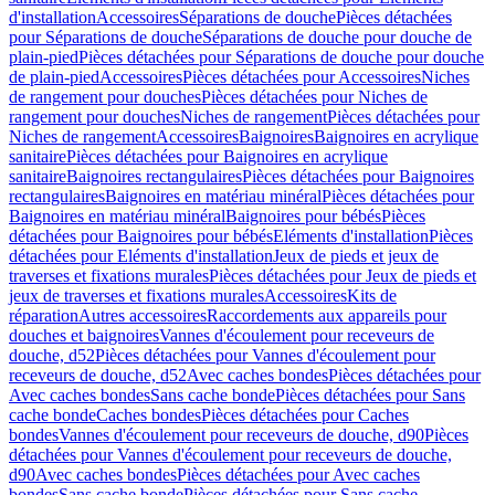
d'installation
Accessoires
Séparations de douche
Pièces détachées
pour Séparations de douche
Séparations de douche pour douche de
plain-pied
Pièces détachées pour Séparations de douche pour douche
de plain-pied
Accessoires
Pièces détachées pour Accessoires
Niches
de rangement pour douches
Pièces détachées pour Niches de
rangement pour douches
Niches de rangement
Pièces détachées pour
Niches de rangement
Accessoires
Baignoires
Baignoires en acrylique
sanitaire
Pièces détachées pour Baignoires en acrylique
sanitaire
Baignoires rectangulaires
Pièces détachées pour Baignoires
rectangulaires
Baignoires en matériau minéral
Pièces détachées pour
Baignoires en matériau minéral
Baignoires pour bébés
Pièces
détachées pour Baignoires pour bébés
Eléments d'installation
Pièces
détachées pour Eléments d'installation
Jeux de pieds et jeux de
traverses et fixations murales
Pièces détachées pour Jeux de pieds et
jeux de traverses et fixations murales
Accessoires
Kits de
réparation
Autres accessoires
Raccordements aux appareils pour
douches et baignoires
Vannes d'écoulement pour receveurs de
douche, d52
Pièces détachées pour Vannes d'écoulement pour
receveurs de douche, d52
Avec caches bondes
Pièces détachées pour
Avec caches bondes
Sans cache bonde
Pièces détachées pour Sans
cache bonde
Caches bondes
Pièces détachées pour Caches
bondes
Vannes d'écoulement pour receveurs de douche, d90
Pièces
détachées pour Vannes d'écoulement pour receveurs de douche,
d90
Avec caches bondes
Pièces détachées pour Avec caches
bondes
Sans cache bonde
Pièces détachées pour Sans cache