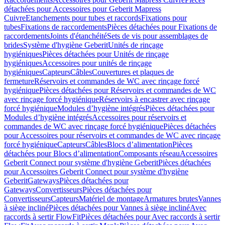
détachées pour Accessoires pour Geberit Mapress
Cuivre
Etanchements pour tubes et raccords
Fixations pour
tubes
Fixations de raccordements
Pièces détachées pour Fixations de
raccordements
Joints d'étanchéité
Sets de vis pour assemblages de
brides
Système d'hygiène Geberit
Unités de rinçage
hygiéniques
Pièces détachées pour Unités de rinçage
hygiéniques
Accessoires pour unités de rinçage
hygiéniques
Capteurs
Câbles
Couvertures et plaques de
fermeture
Réservoirs et commandes de WC avec rinçage forcé
hygiénique
Pièces détachées pour Réservoirs et commandes de WC
avec rinçage forcé hygiénique
Réservoirs à encastrer avec rinçage
forcé hygiénique
Modules d’hygiène intégrés
Pièces détachées pour
Modules d’hygiène intégrés
Accessoires pour réservoirs et
commandes de WC avec rinçage forcé hygiénique
Pièces détachées
pour Accessoires pour réservoirs et commandes de WC avec rinçage
forcé hygiénique
Capteurs
Câbles
Blocs d’alimentation
Pièces
détachées pour Blocs d’alimentation
Composants réseau
Accessoires
Geberit Connect pour système d'hygiène Geberit
Pièces détachées
pour Accessoires Geberit Connect pour système d'hygiène
Geberit
Gateways
Pièces détachées pour
Gateways
Convertisseurs
Pièces détachées pour
Convertisseurs
Capteurs
Matériel de montage
Armatures brutes
Vannes
à siège incliné
Pièces détachées pour Vannes à siège incliné
Avec
raccords à sertir FlowFit
Pièces détachées pour Avec raccords à sertir