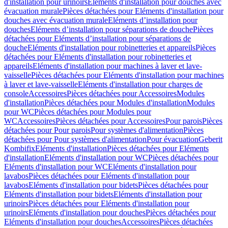
d'installation pour urinoirs
Eléments d'installation pour douches avec
évacuation murale
Pièces détachées pour Eléments d'installation pour
douches avec évacuation murale
Eléments d’installation pour
douches
Eléments d’installation pour séparations de douche
Pièces
détachées pour Eléments d’installation pour séparations de
douche
Eléments d'installation pour robinetteries et appareils
Pièces
détachées pour Eléments d'installation pour robinetteries et
appareils
Eléments d'installation pour machines à laver et lave-
vaisselle
Pièces détachées pour Eléments d'installation pour machines
à laver et lave-vaisselle
Eléments d'installation pour charges de
console
Accessoires
Pièces détachées pour Accessoires
Modules
d'installation
Pièces détachées pour Modules d'installation
Modules
pour WC
Pièces détachées pour Modules pour
WC
Accessoires
Pièces détachées pour Accessoires
Pour parois
Pièces
détachées pour Pour parois
Pour systèmes d'alimentation
Pièces
détachées pour Pour systèmes d'alimentation
Pour évacuation
Geberit
Kombifix
Eléments d'installation
Pièces détachées pour Eléments
d'installation
Eléments d'installation pour WC
Pièces détachées pour
Eléments d'installation pour WC
Eléments d'installation pour
lavabos
Pièces détachées pour Eléments d'installation pour
lavabos
Eléments d'installation pour bidets
Pièces détachées pour
Eléments d'installation pour bidets
Eléments d'installation pour
urinoirs
Pièces détachées pour Eléments d'installation pour
urinoirs
Eléments d'installation pour douches
Pièces détachées pour
Eléments d'installation pour douches
Accessoires
Pièces détachées