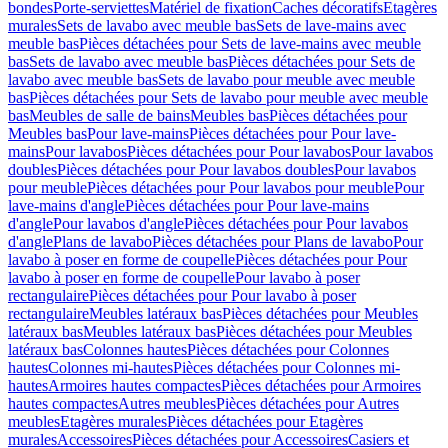
bondes
Porte-serviettes
Matériel de fixation
Caches décoratifs
Etagères
murales
Sets de lavabo avec meuble bas
Sets de lave-mains avec
meuble bas
Pièces détachées pour Sets de lave-mains avec meuble
bas
Sets de lavabo avec meuble bas
Pièces détachées pour Sets de
lavabo avec meuble bas
Sets de lavabo pour meuble avec meuble
bas
Pièces détachées pour Sets de lavabo pour meuble avec meuble
bas
Meubles de salle de bains
Meubles bas
Pièces détachées pour
Meubles bas
Pour lave-mains
Pièces détachées pour Pour lave-
mains
Pour lavabos
Pièces détachées pour Pour lavabos
Pour lavabos
doubles
Pièces détachées pour Pour lavabos doubles
Pour lavabos
pour meuble
Pièces détachées pour Pour lavabos pour meuble
Pour
lave-mains d'angle
Pièces détachées pour Pour lave-mains
d'angle
Pour lavabos d'angle
Pièces détachées pour Pour lavabos
d'angle
Plans de lavabo
Pièces détachées pour Plans de lavabo
Pour
lavabo à poser en forme de coupelle
Pièces détachées pour Pour
lavabo à poser en forme de coupelle
Pour lavabo à poser
rectangulaire
Pièces détachées pour Pour lavabo à poser
rectangulaire
Meubles latéraux bas
Pièces détachées pour Meubles
latéraux bas
Meubles latéraux bas
Pièces détachées pour Meubles
latéraux bas
Colonnes hautes
Pièces détachées pour Colonnes
hautes
Colonnes mi-hautes
Pièces détachées pour Colonnes mi-
hautes
Armoires hautes compactes
Pièces détachées pour Armoires
hautes compactes
Autres meubles
Pièces détachées pour Autres
meubles
Etagères murales
Pièces détachées pour Etagères
murales
Accessoires
Pièces détachées pour Accessoires
Casiers et