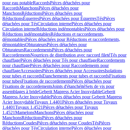
pour eau potable
Raccords
Pièces détachées pour
Raccords
Manchons
Pièces détachées pour
Manchons
Réductions
Pièces détachées pour
Réductions
Équerres
Pièces détachées pour Équerres
Tés
Pièces
détachées pour Tés
Circulation interne
Pièces détachées pour
Circulation interne
Réductions indémontables
Pièces détachées pour
Réductions indémontables
Réductions et raccordements,
démontables
Pièces détachées pour Réductions et raccordements,
démontables
Obturateurs
Pièces détachées pour
Obturateurs
Raccordements
Pièces détachées pour
Raccordements
Nourrices de distribution avec raccord fileté
Tés pour
chauffage
Pièces détachées pour Tés pour chauffage
Raccordements
pour chauffage
Pièces détachées pour Raccordements pour
chauffage
Accessoires
Pièces détachées pour Accessoires
Isolations
pour tubes et raccords
Etanchements pour tubes et raccords
Fixations
pour tubes
Fixations de raccordements
Pièces détachées pour
Fixations de raccordements
Joints d'étanchéité
Sets de vis pour
assemblages à bride
Geberit Mapress Acier Inoxydable
Geberit
Mapress Acier Inoxydable
Pièces détachées pour Geberit Mapress
Acier Inoxydable
Tuyaux 1.4401
Pièces détachées pour Tuyaux
1.4401
Tuyaux 1.4521
Pièces détachées pour Tuyaux
1.4521
Mamelons
Manchons
Pièces détachées pour
Manchons
Réductions
Pièces détachées pour
Réductions
Coudes
Pièces détachées pour Coudes
Tés
Pièces
détachées pour Tés
Circulation interne
Pièces détachées pour