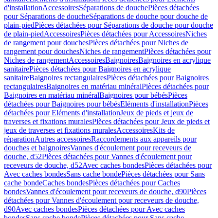
d'installation
Accessoires
Séparations de douche
Pièces détachées
pour Séparations de douche
Séparations de douche pour douche de
plain-pied
Pièces détachées pour Séparations de douche pour douche
de plain-pied
Accessoires
Pièces détachées pour Accessoires
Niches
de rangement pour douches
Pièces détachées pour Niches de
rangement pour douches
Niches de rangement
Pièces détachées pour
Niches de rangement
Accessoires
Baignoires
Baignoires en acrylique
sanitaire
Pièces détachées pour Baignoires en acrylique
sanitaire
Baignoires rectangulaires
Pièces détachées pour Baignoires
rectangulaires
Baignoires en matériau minéral
Pièces détachées pour
Baignoires en matériau minéral
Baignoires pour bébés
Pièces
détachées pour Baignoires pour bébés
Eléments d'installation
Pièces
détachées pour Eléments d'installation
Jeux de pieds et jeux de
traverses et fixations murales
Pièces détachées pour Jeux de pieds et
jeux de traverses et fixations murales
Accessoires
Kits de
réparation
Autres accessoires
Raccordements aux appareils pour
douches et baignoires
Vannes d'écoulement pour receveurs de
douche, d52
Pièces détachées pour Vannes d'écoulement pour
receveurs de douche, d52
Avec caches bondes
Pièces détachées pour
Avec caches bondes
Sans cache bonde
Pièces détachées pour Sans
cache bonde
Caches bondes
Pièces détachées pour Caches
bondes
Vannes d'écoulement pour receveurs de douche, d90
Pièces
détachées pour Vannes d'écoulement pour receveurs de douche,
d90
Avec caches bondes
Pièces détachées pour Avec caches
bondes
Sans cache bonde
Pièces détachées pour Sans cache