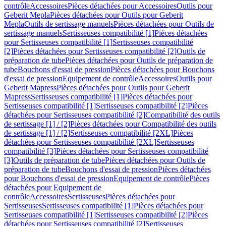
contrôle
Accessoires
Pièces détachées pour Accessoires
Outils pour
Geberit Mepla
Pièces détachées pour Outils pour Geberit
Mepla
Outils de sertissage manuels
Pièces détachées pour Outils de
sertissage manuels
Sertisseuses compatibilité [1]
Pièces détachées
pour Sertisseuses compatibilité [1]
Sertisseuses compatibilité
[2]
Pièces détachées pour Sertisseuses compatibilité [2]
Outils de
préparation de tube
Pièces détachées pour Outils de préparation de
tube
Bouchons d'essai de pression
Pièces détachées pour Bouchons
d'essai de pression
Equipement de contrôle
Accessoires
Outils pour
Geberit Mapress
Pièces détachées pour Outils pour Geberit
Mapress
Sertisseuses compatibilité [1]
Pièces détachées pour
Sertisseuses compatibilité [1]
Sertisseuses compatibilité [2]
Pièces
détachées pour Sertisseuses compatibilité [2]
Compatibilité des outils
de sertissage [1] / [2]
Pièces détachées pour Compatibilité des outils
de sertissage [1] / [2]
Sertisseuses compatibilité [2XL]
Pièces
détachées pour Sertisseuses compatibilité [2XL]
Sertisseuses
compatibilité [3]
Pièces détachées pour Sertisseuses compatibilité
[3]
Outils de préparation de tube
Pièces détachées pour Outils de
préparation de tube
Bouchons d'essai de pression
Pièces détachées
pour Bouchons d'essai de pression
Equipement de contrôle
Pièces
détachées pour Equipement de
contrôle
Accessoires
Sertisseuses
Pièces détachées pour
Sertisseuses
Sertisseuses compatibilité [1]
Pièces détachées pour
Sertisseuses compatibilité [1]
Sertisseuses compatibilité [2]
Pièces
détachées pour Sertisseuses compatibilité [2]
Sertisseuses