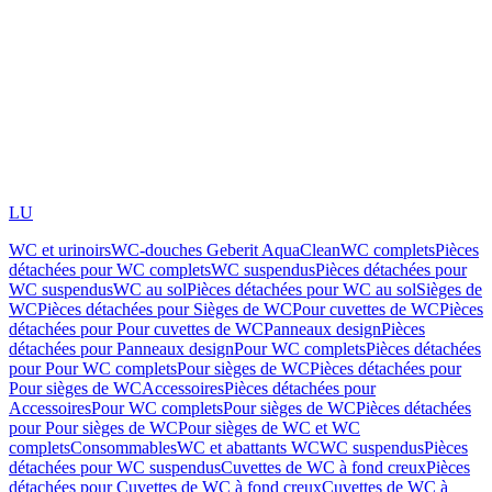
LU
WC et urinoirs
WC-douches Geberit AquaClean
WC complets
Pièces
détachées pour WC complets
WC suspendus
Pièces détachées pour
WC suspendus
WC au sol
Pièces détachées pour WC au sol
Sièges de
WC
Pièces détachées pour Sièges de WC
Pour cuvettes de WC
Pièces
détachées pour Pour cuvettes de WC
Panneaux design
Pièces
détachées pour Panneaux design
Pour WC complets
Pièces détachées
pour Pour WC complets
Pour sièges de WC
Pièces détachées pour
Pour sièges de WC
Accessoires
Pièces détachées pour
Accessoires
Pour WC complets
Pour sièges de WC
Pièces détachées
pour Pour sièges de WC
Pour sièges de WC et WC
complets
Consommables
WC et abattants WC
WC suspendus
Pièces
détachées pour WC suspendus
Cuvettes de WC à fond creux
Pièces
détachées pour Cuvettes de WC à fond creux
Cuvettes de WC à