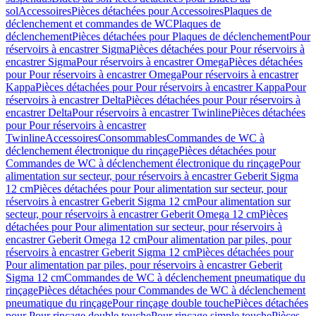
sol
Accessoires
Pièces détachées pour Accessoires
Plaques de
déclenchement et commandes de WC
Plaques de
déclenchement
Pièces détachées pour Plaques de déclenchement
Pour
réservoirs à encastrer Sigma
Pièces détachées pour Pour réservoirs à
encastrer Sigma
Pour réservoirs à encastrer Omega
Pièces détachées
pour Pour réservoirs à encastrer Omega
Pour réservoirs à encastrer
Kappa
Pièces détachées pour Pour réservoirs à encastrer Kappa
Pour
réservoirs à encastrer Delta
Pièces détachées pour Pour réservoirs à
encastrer Delta
Pour réservoirs à encastrer Twinline
Pièces détachées
pour Pour réservoirs à encastrer
Twinline
Accessoires
Consommables
Commandes de WC à
déclenchement électronique du rinçage
Pièces détachées pour
Commandes de WC à déclenchement électronique du rinçage
Pour
alimentation sur secteur, pour réservoirs à encastrer Geberit Sigma
12 cm
Pièces détachées pour Pour alimentation sur secteur, pour
réservoirs à encastrer Geberit Sigma 12 cm
Pour alimentation sur
secteur, pour réservoirs à encastrer Geberit Omega 12 cm
Pièces
détachées pour Pour alimentation sur secteur, pour réservoirs à
encastrer Geberit Omega 12 cm
Pour alimentation par piles, pour
réservoirs à encastrer Geberit Sigma 12 cm
Pièces détachées pour
Pour alimentation par piles, pour réservoirs à encastrer Geberit
Sigma 12 cm
Commandes de WC à déclenchement pneumatique du
rinçage
Pièces détachées pour Commandes de WC à déclenchement
pneumatique du rinçage
Pour rinçage double touche
Pièces détachées
pour Pour rinçage double touche
Pour rinçage simple touche
Pièces