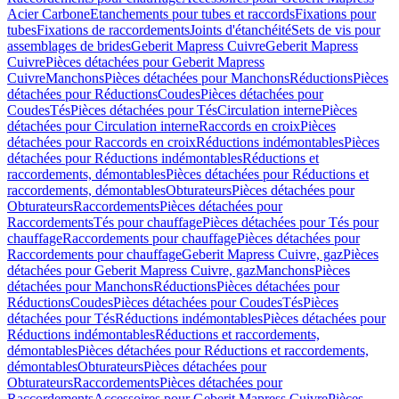
Acier Carbone
Etanchements pour tubes et raccords
Fixations pour
tubes
Fixations de raccordements
Joints d'étanchéité
Sets de vis pour
assemblages de brides
Geberit Mapress Cuivre
Geberit Mapress
Cuivre
Pièces détachées pour Geberit Mapress
Cuivre
Manchons
Pièces détachées pour Manchons
Réductions
Pièces
détachées pour Réductions
Coudes
Pièces détachées pour
Coudes
Tés
Pièces détachées pour Tés
Circulation interne
Pièces
détachées pour Circulation interne
Raccords en croix
Pièces
détachées pour Raccords en croix
Réductions indémontables
Pièces
détachées pour Réductions indémontables
Réductions et
raccordements, démontables
Pièces détachées pour Réductions et
raccordements, démontables
Obturateurs
Pièces détachées pour
Obturateurs
Raccordements
Pièces détachées pour
Raccordements
Tés pour chauffage
Pièces détachées pour Tés pour
chauffage
Raccordements pour chauffage
Pièces détachées pour
Raccordements pour chauffage
Geberit Mapress Cuivre, gaz
Pièces
détachées pour Geberit Mapress Cuivre, gaz
Manchons
Pièces
détachées pour Manchons
Réductions
Pièces détachées pour
Réductions
Coudes
Pièces détachées pour Coudes
Tés
Pièces
détachées pour Tés
Réductions indémontables
Pièces détachées pour
Réductions indémontables
Réductions et raccordements,
démontables
Pièces détachées pour Réductions et raccordements,
démontables
Obturateurs
Pièces détachées pour
Obturateurs
Raccordements
Pièces détachées pour
Raccordements
Accessoires pour Geberit Mapress Cuivre
Pièces