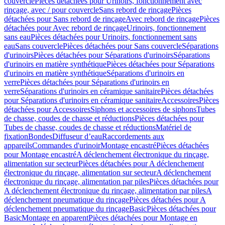
couvercle
Pièces détachées pour Urinoirs, fonctionnement avec
rinçage, avec / pour couvercle
Sans rebord de rinçage
Pièces
détachées pour Sans rebord de rinçage
Avec rebord de rinçage
Pièces
détachées pour Avec rebord de rinçage
Urinoirs, fonctionnement
sans eau
Pièces détachées pour Urinoirs, fonctionnement sans
eau
Sans couvercle
Pièces détachées pour Sans couvercle
Séparations
d'urinoirs
Pièces détachées pour Séparations d'urinoirs
Séparations
d'urinoirs en matière synthétique
Pièces détachées pour Séparations
d'urinoirs en matière synthétique
Séparations d'urinoirs en
verre
Pièces détachées pour Séparations d'urinoirs en
verre
Séparations d'urinoirs en céramique sanitaire
Pièces détachées
pour Séparations d'urinoirs en céramique sanitaire
Accessoires
Pièces
détachées pour Accessoires
Siphons et accessoires de siphons
Tubes
de chasse, coudes de chasse et réductions
Pièces détachées pour
Tubes de chasse, coudes de chasse et réductions
Matériel de
fixation
Bondes
Diffuseur d’eau
Raccordements aux
appareils
Commandes d'urinoir
Montage encastré
Pièces détachées
pour Montage encastré
A déclenchement électronique du rinçage,
alimentation sur secteur
Pièces détachées pour A déclenchement
électronique du rinçage, alimentation sur secteur
A déclenchement
électronique du rinçage, alimentation par piles
Pièces détachées pour
A déclenchement électronique du rinçage, alimentation par piles
A
déclenchement pneumatique du rinçage
Pièces détachées pour A
déclenchement pneumatique du rinçage
Basic
Pièces détachées pour
Basic
Montage en apparent
Pièces détachées pour Montage en