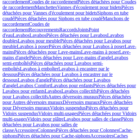
raccordement
Coudes de raccordement
Pièces détachées pour Coudes
de raccordement
Manchettes
Vannes d'écoulement pour bidets
Pièces
détachées pour Vannes d'écoulement pour bidets
Siphons en tube
coudé
Pièces détachées pour Siphons en tube coudé
Manchons de
raccordement
Coudes de
raccordement
Recouvrements
Raccords
Joints
Point
d'eau
Lavabos
Lavabos
Pièces détachées pour Lavabos
Lavabos
doubles
Lavabos pour meuble
Pièces détachées pour Lavabos pour
meuble
Lavabos à poser
Pièces détachées pour Lavabos à poser
Lave-
mains
Pièces détachées pour Lave-mains
Lave-mains à poser
Lave-
mains d'angle
Pièces détachées pour Lave-mains d'angle
Lavabos
semi-emboîtés
Pièces détachées pour Lavabos semi-
emboîtés
Lavabos à emboîter
Lavabos à encastrer par le
dessous
Pièces détachées pour Lavabos à encastrer par le
dessous
Lavabos d'angle
Pièces détachées pour Lavabos
d'angle
Lavabos Comfort
Lavabos pour enfants
Pièces détachées pour
Lavabos pour enfants
Lavabos
Lavabos collectifs
Pièces détachées
pour Lavabos collectifs
Autres déversoirs muraux
Pièces détachées
pour Autres déversoirs muraux
Déversoirs muraux
Pièces détachées
pour Déversoirs muraux
Vidoirs suspendus
Pièces détachées pour
Vidoirs suspendus
Vidoirs multi-usages
Pièces détachées pour Vidoirs
multi-usages
Vidoirs pour plâtre
Lavabos pour salles de classe
Pièces
détachées pour Lavabos pour salles de
classe
Accessoires
Colonnes
Pièces détachées pour Colonnes
Cache-
siphons
Pièces détachées pour Cache-siphons
Accessoires
Caches