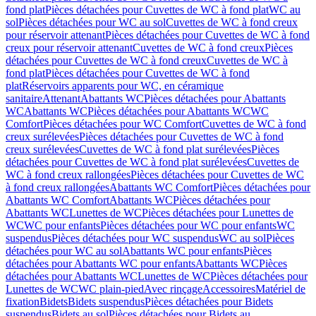
fond plat
Pièces détachées pour Cuvettes de WC à fond plat
WC au
sol
Pièces détachées pour WC au sol
Cuvettes de WC à fond creux
pour réservoir attenant
Pièces détachées pour Cuvettes de WC à fond
creux pour réservoir attenant
Cuvettes de WC à fond creux
Pièces
détachées pour Cuvettes de WC à fond creux
Cuvettes de WC à
fond plat
Pièces détachées pour Cuvettes de WC à fond
plat
Réservoirs apparents pour WC, en céramique
sanitaire
Attenant
Abattants WC
Pièces détachées pour Abattants
WC
Abattants WC
Pièces détachées pour Abattants WC
WC
Comfort
Pièces détachées pour WC Comfort
Cuvettes de WC à fond
creux surélevées
Pièces détachées pour Cuvettes de WC à fond
creux surélevées
Cuvettes de WC à fond plat surélevées
Pièces
détachées pour Cuvettes de WC à fond plat surélevées
Cuvettes de
WC à fond creux rallongées
Pièces détachées pour Cuvettes de WC
à fond creux rallongées
Abattants WC Comfort
Pièces détachées pour
Abattants WC Comfort
Abattants WC
Pièces détachées pour
Abattants WC
Lunettes de WC
Pièces détachées pour Lunettes de
WC
WC pour enfants
Pièces détachées pour WC pour enfants
WC
suspendus
Pièces détachées pour WC suspendus
WC au sol
Pièces
détachées pour WC au sol
Abattants WC pour enfants
Pièces
détachées pour Abattants WC pour enfants
Abattants WC
Pièces
détachées pour Abattants WC
Lunettes de WC
Pièces détachées pour
Lunettes de WC
WC plain-pied
Avec rinçage
Accessoires
Matériel de
fixation
Bidets
Bidets suspendus
Pièces détachées pour Bidets
suspendus
Bidets au sol
Pièces détachées pour Bidets au