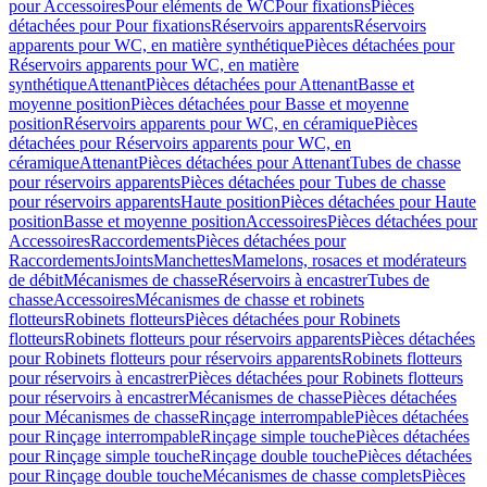
pour Accessoires
Pour eléments de WC
Pour fixations
Pièces
détachées pour Pour fixations
Réservoirs apparents
Réservoirs
apparents pour WC, en matière synthétique
Pièces détachées pour
Réservoirs apparents pour WC, en matière
synthétique
Attenant
Pièces détachées pour Attenant
Basse et
moyenne position
Pièces détachées pour Basse et moyenne
position
Réservoirs apparents pour WC, en céramique
Pièces
détachées pour Réservoirs apparents pour WC, en
céramique
Attenant
Pièces détachées pour Attenant
Tubes de chasse
pour réservoirs apparents
Pièces détachées pour Tubes de chasse
pour réservoirs apparents
Haute position
Pièces détachées pour Haute
position
Basse et moyenne position
Accessoires
Pièces détachées pour
Accessoires
Raccordements
Pièces détachées pour
Raccordements
Joints
Manchettes
Mamelons, rosaces et modérateurs
de débit
Mécanismes de chasse
Réservoirs à encastrer
Tubes de
chasse
Accessoires
Mécanismes de chasse et robinets
flotteurs
Robinets flotteurs
Pièces détachées pour Robinets
flotteurs
Robinets flotteurs pour réservoirs apparents
Pièces détachées
pour Robinets flotteurs pour réservoirs apparents
Robinets flotteurs
pour réservoirs à encastrer
Pièces détachées pour Robinets flotteurs
pour réservoirs à encastrer
Mécanismes de chasse
Pièces détachées
pour Mécanismes de chasse
Rinçage interrompable
Pièces détachées
pour Rinçage interrompable
Rinçage simple touche
Pièces détachées
pour Rinçage simple touche
Rinçage double touche
Pièces détachées
pour Rinçage double touche
Mécanismes de chasse complets
Pièces