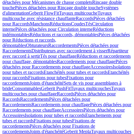
détachées pour Mécanismes de chasse complets
Rinçage double
touche
Pièces détachées pour Rinçage double touche
Systèmes
d'alimentation
Geberit FlowFit
Tuyaux multicouche
Tuyaux
multicouche avec résistance chauffante
Raccords
Pièces détachées
pour Raccords
Manchons
Réductions
Coudes
Tés
Circulation
interne
Pièces détachées pour Circulation interne
Réductions
indémontables
Réductions et raccords, démontables
Pièces détachées
pour Réductions et raccords,
démontables
Obturateurs
Raccordements
Pièces détachées pour
Raccordements
Distributeurs avec raccordement à visser
Répartiteur
avec raccord à sertir
Tés pour chauffage
Réductions et raccordements
pour chauffage, démontables
Raccordements pour chauffage
Pièces
détachées pour Raccordements pour chauffage
Accessoires
Isolations
pour tubes et raccords
Etanchéités pour tubes et raccords
Etanchéités
pour raccords
Fixations pour tubes
Fixations pour
raccordements
Joints d'étanchéité
Sets de vis pour assemblages à
bride
Consommables
Geberit PushFit
Tuyaux multicouches
Tuyaux
multicouches pour chauffage
Raccords
Pièces détachées pour
Raccords
Raccordements
Pièces détachées pour
Raccordements
Raccordements pour chauffage
Pièces détachées pour
Raccordements pour chauffage
Accessoires
Pièces détachées pour
Accessoires
Isolations pour tubes et raccords
Etanchements pour
tubes et raccords
Fixations pour tubes
Fixations de
raccordements
Pièces détachées pour Fixations de
raccordements
Joints d'étanchéité
Geberit Mepla
Tuyaux multicouches