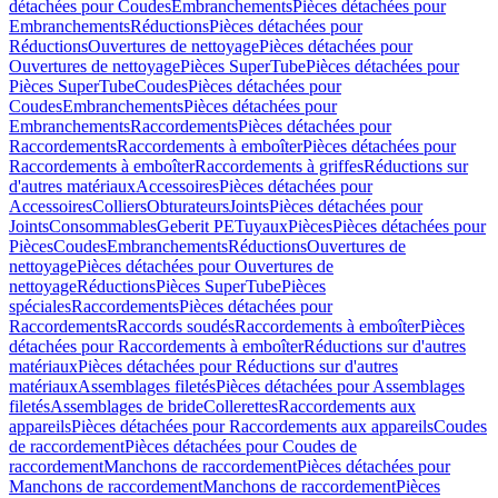
détachées pour Coudes
Embranchements
Pièces détachées pour
Embranchements
Réductions
Pièces détachées pour
Réductions
Ouvertures de nettoyage
Pièces détachées pour
Ouvertures de nettoyage
Pièces SuperTube
Pièces détachées pour
Pièces SuperTube
Coudes
Pièces détachées pour
Coudes
Embranchements
Pièces détachées pour
Embranchements
Raccordements
Pièces détachées pour
Raccordements
Raccordements à emboîter
Pièces détachées pour
Raccordements à emboîter
Raccordements à griffes
Réductions sur
d'autres matériaux
Accessoires
Pièces détachées pour
Accessoires
Colliers
Obturateurs
Joints
Pièces détachées pour
Joints
Consommables
Geberit PE
Tuyaux
Pièces
Pièces détachées pour
Pièces
Coudes
Embranchements
Réductions
Ouvertures de
nettoyage
Pièces détachées pour Ouvertures de
nettoyage
Réductions
Pièces SuperTube
Pièces
spéciales
Raccordements
Pièces détachées pour
Raccordements
Raccords soudés
Raccordements à emboîter
Pièces
détachées pour Raccordements à emboîter
Réductions sur d'autres
matériaux
Pièces détachées pour Réductions sur d'autres
matériaux
Assemblages filetés
Pièces détachées pour Assemblages
filetés
Assemblages de bride
Collerettes
Raccordements aux
appareils
Pièces détachées pour Raccordements aux appareils
Coudes
de raccordement
Pièces détachées pour Coudes de
raccordement
Manchons de raccordement
Pièces détachées pour
Manchons de raccordement
Manchons de raccordement
Pièces