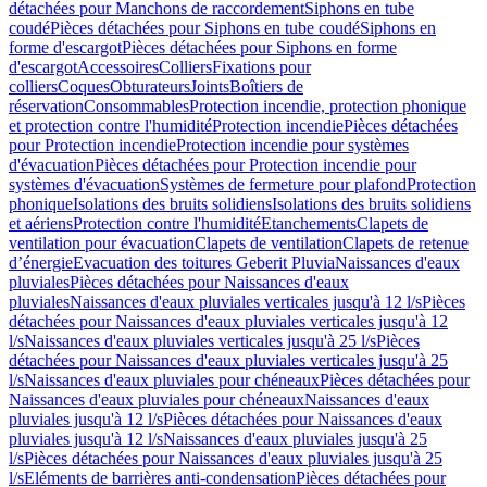
détachées pour Manchons de raccordement
Siphons en tube
coudé
Pièces détachées pour Siphons en tube coudé
Siphons en
forme d'escargot
Pièces détachées pour Siphons en forme
d'escargot
Accessoires
Colliers
Fixations pour
colliers
Coques
Obturateurs
Joints
Boîtiers de
réservation
Consommables
Protection incendie, protection phonique
et protection contre l'humidité
Protection incendie
Pièces détachées
pour Protection incendie
Protection incendie pour systèmes
d'évacuation
Pièces détachées pour Protection incendie pour
systèmes d'évacuation
Systèmes de fermeture pour plafond
Protection
phonique
Isolations des bruits solidiens
Isolations des bruits solidiens
et aériens
Protection contre l'humidité
Etanchements
Clapets de
ventilation pour évacuation
Clapets de ventilation
Clapets de retenue
d’énergie
Evacuation des toitures Geberit Pluvia
Naissances d'eaux
pluviales
Pièces détachées pour Naissances d'eaux
pluviales
Naissances d'eaux pluviales verticales jusqu'à 12 l/s
Pièces
détachées pour Naissances d'eaux pluviales verticales jusqu'à 12
l/s
Naissances d'eaux pluviales verticales jusqu'à 25 l/s
Pièces
détachées pour Naissances d'eaux pluviales verticales jusqu'à 25
l/s
Naissances d'eaux pluviales pour chéneaux
Pièces détachées pour
Naissances d'eaux pluviales pour chéneaux
Naissances d'eaux
pluviales jusqu'à 12 l/s
Pièces détachées pour Naissances d'eaux
pluviales jusqu'à 12 l/s
Naissances d'eaux pluviales jusqu'à 25
l/s
Pièces détachées pour Naissances d'eaux pluviales jusqu'à 25
l/s
Eléments de barrières anti-condensation
Pièces détachées pour