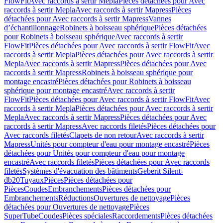
FlowFit
Avec raccords à sertir Mepla
Pièces détachées pour Avec
raccords à sertir Mepla
Avec raccords à sertir Mapress
Pièces
détachées pour Avec raccords à sertir Mapress
Vannes
d’échantillonnage
Robinets à boisseau sphérique
Pièces détachées
pour Robinets à boisseau sphérique
Avec raccords à sertir
FlowFit
Pièces détachées pour Avec raccords à sertir FlowFit
Avec
raccords à sertir Mepla
Pièces détachées pour Avec raccords à sertir
Mepla
Avec raccords à sertir Mapress
Pièces détachées pour Avec
raccords à sertir Mapress
Robinets à boisseau sphérique pour
montage encastré
Pièces détachées pour Robinets à boisseau
sphérique pour montage encastré
Avec raccords à sertir
FlowFit
Pièces détachées pour Avec raccords à sertir FlowFit
Avec
raccords à sertir Mepla
Pièces détachées pour Avec raccords à sertir
Mepla
Avec raccords à sertir Mapress
Pièces détachées pour Avec
raccords à sertir Mapress
Avec raccords filetés
Pièces détachées pour
Avec raccords filetés
Clapets de non retour
Avec raccords à sertir
Mapress
Unités pour compteur d'eau pour montage encastré
Pièces
détachées pour Unités pour compteur d'eau pour montage
encastré
Avec raccords filetés
Pièces détachées pour Avec raccords
filetés
Systèmes d'évacuation des bâtiments
Geberit Silent-
db20
Tuyaux
Pièces
Pièces détachées pour
Pièces
Coudes
Embranchements
Pièces détachées pour
Embranchements
Réductions
Ouvertures de nettoyage
Pièces
détachées pour Ouvertures de nettoyage
Pièces
SuperTube
Coudes
Pièces spéciales
Raccordements
Pièces détachées