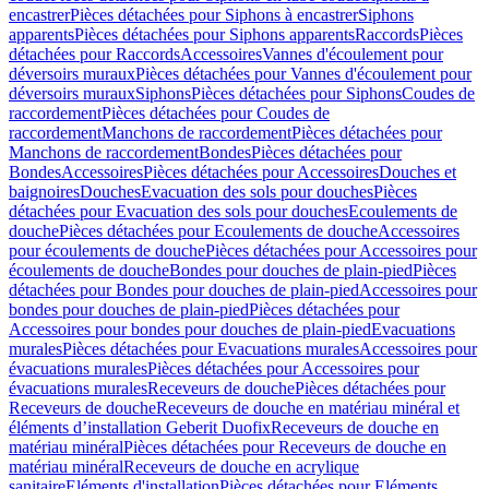
encastrer
Pièces détachées pour Siphons à encastrer
Siphons
apparents
Pièces détachées pour Siphons apparents
Raccords
Pièces
détachées pour Raccords
Accessoires
Vannes d'écoulement pour
déversoirs muraux
Pièces détachées pour Vannes d'écoulement pour
déversoirs muraux
Siphons
Pièces détachées pour Siphons
Coudes de
raccordement
Pièces détachées pour Coudes de
raccordement
Manchons de raccordement
Pièces détachées pour
Manchons de raccordement
Bondes
Pièces détachées pour
Bondes
Accessoires
Pièces détachées pour Accessoires
Douches et
baignoires
Douches
Evacuation des sols pour douches
Pièces
détachées pour Evacuation des sols pour douches
Ecoulements de
douche
Pièces détachées pour Ecoulements de douche
Accessoires
pour écoulements de douche
Pièces détachées pour Accessoires pour
écoulements de douche
Bondes pour douches de plain-pied
Pièces
détachées pour Bondes pour douches de plain-pied
Accessoires pour
bondes pour douches de plain-pied
Pièces détachées pour
Accessoires pour bondes pour douches de plain-pied
Evacuations
murales
Pièces détachées pour Evacuations murales
Accessoires pour
évacuations murales
Pièces détachées pour Accessoires pour
évacuations murales
Receveurs de douche
Pièces détachées pour
Receveurs de douche
Receveurs de douche en matériau minéral et
éléments d’installation Geberit Duofix
Receveurs de douche en
matériau minéral
Pièces détachées pour Receveurs de douche en
matériau minéral
Receveurs de douche en acrylique
sanitaire
Eléments d'installation
Pièces détachées pour Eléments