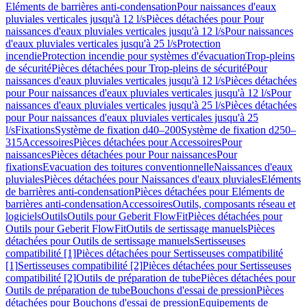
Eléments de barrières anti-condensation
Pour naissances d'eaux
pluviales verticales jusqu'à 12 l/s
Pièces détachées pour Pour
naissances d'eaux pluviales verticales jusqu'à 12 l/s
Pour naissances
d'eaux pluviales verticales jusqu'à 25 l/s
Protection
incendie
Protection incendie pour systèmes d'évacuation
Trop-pleins
de sécurité
Pièces détachées pour Trop-pleins de sécurité
Pour
naissances d'eaux pluviales verticales jusqu'à 12 l/s
Pièces détachées
pour Pour naissances d'eaux pluviales verticales jusqu'à 12 l/s
Pour
naissances d'eaux pluviales verticales jusqu'à 25 l/s
Pièces détachées
pour Pour naissances d'eaux pluviales verticales jusqu'à 25
l/s
Fixations
Système de fixation d40–200
Système de fixation d250–
315
Accessoires
Pièces détachées pour Accessoires
Pour
naissances
Pièces détachées pour Pour naissances
Pour
fixations
Evacuation des toitures conventionnelle
Naissances d'eaux
pluviales
Pièces détachées pour Naissances d'eaux pluviales
Eléments
de barrières anti-condensation
Pièces détachées pour Eléments de
barrières anti-condensation
Accessoires
Outils, composants réseau et
logiciels
Outils
Outils pour Geberit FlowFit
Pièces détachées pour
Outils pour Geberit FlowFit
Outils de sertissage manuels
Pièces
détachées pour Outils de sertissage manuels
Sertisseuses
compatibilité [1]
Pièces détachées pour Sertisseuses compatibilité
[1]
Sertisseuses compatibilité [2]
Pièces détachées pour Sertisseuses
compatibilité [2]
Outils de préparation de tube
Pièces détachées pour
Outils de préparation de tube
Bouchons d'essai de pression
Pièces
détachées pour Bouchons d'essai de pression
Equipements de