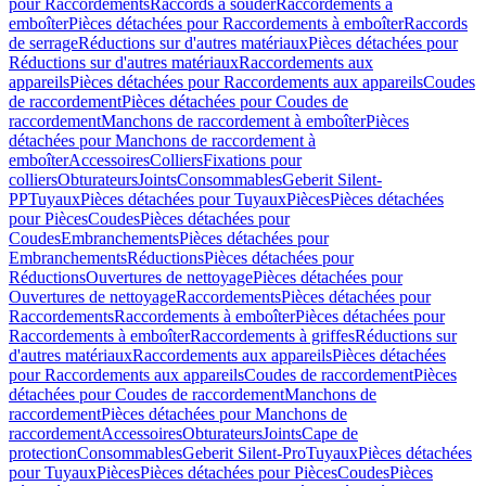
pour Raccordements
Raccords à souder
Raccordements à
emboîter
Pièces détachées pour Raccordements à emboîter
Raccords
de serrage
Réductions sur d'autres matériaux
Pièces détachées pour
Réductions sur d'autres matériaux
Raccordements aux
appareils
Pièces détachées pour Raccordements aux appareils
Coudes
de raccordement
Pièces détachées pour Coudes de
raccordement
Manchons de raccordement à emboîter
Pièces
détachées pour Manchons de raccordement à
emboîter
Accessoires
Colliers
Fixations pour
colliers
Obturateurs
Joints
Consommables
Geberit Silent-
PP
Tuyaux
Pièces détachées pour Tuyaux
Pièces
Pièces détachées
pour Pièces
Coudes
Pièces détachées pour
Coudes
Embranchements
Pièces détachées pour
Embranchements
Réductions
Pièces détachées pour
Réductions
Ouvertures de nettoyage
Pièces détachées pour
Ouvertures de nettoyage
Raccordements
Pièces détachées pour
Raccordements
Raccordements à emboîter
Pièces détachées pour
Raccordements à emboîter
Raccordements à griffes
Réductions sur
d'autres matériaux
Raccordements aux appareils
Pièces détachées
pour Raccordements aux appareils
Coudes de raccordement
Pièces
détachées pour Coudes de raccordement
Manchons de
raccordement
Pièces détachées pour Manchons de
raccordement
Accessoires
Obturateurs
Joints
Cape de
protection
Consommables
Geberit Silent-Pro
Tuyaux
Pièces détachées
pour Tuyaux
Pièces
Pièces détachées pour Pièces
Coudes
Pièces