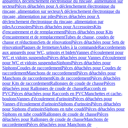
apparent
A déclenchement électronique du rinçage, alimentation sur
secteur
Pièces détachées pour A déclenchement électronique du
rinçage, alimentation sur secteur
A déclenchement électronique du
rinçage, alimentation par piles
Pièces détachées pour A
déclenchement électronique du rinçage, alimentation par
piles
Accessoires
Pièces détachées pour Accessoires
Kits
d'encastrement et de remplacement
Pièces détachées pour Kits
d'encastrement et de remplacement
Tubes de chasse, coudes de
chasse et réductions
Sets de rénovation
Pièces détachées pour Sets de
rénovation
Plaques de fermeture
Aides à la commande
Raccordements
aux appareils pour WC, urinoirs et bidets
Vannes d'écoulement pour
WC et vidoirs suspendus
Pièces détachées pour Vannes d'écoulement
pour WC et vidoirs suspendus
Siphons
Pièces détachées pour
Siphons
Coudes de raccordement
Pièces détachées pour Coudes de
raccordement
Manchons de raccordement
Pièces détachées pour
Manchons de raccordement
Kits de raccordement
Pièces détachées
pour Kits de raccordement
Rallonges de coude de chasse
Pièces
détachées pour Rallonges de coude de chasse
Raccords en
PVC
Pièces détachées pour Raccords en PVC
Manchettes et cache-
boulons
Vannes d'écoulement d'urinoirs
Pièces détachées pour
Vannes d'écoulement d'urinoirs
Siphons d'urinoirs
Pièces détachées
pour Siphons d'urinoirs
Siphons en tube coudé
Pièces détachées pour
Siphons en tube coudé
Rallonges de coude de chasse
Pièces
détachées pour Rallonges de coude de chasse
Manchons de
raccordement
Pièces détachées pour Manchons de