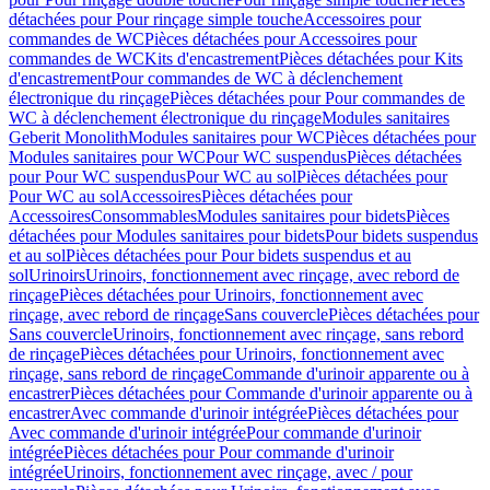
détachées pour Pour rinçage simple touche
Accessoires pour
commandes de WC
Pièces détachées pour Accessoires pour
commandes de WC
Kits d'encastrement
Pièces détachées pour Kits
d'encastrement
Pour commandes de WC à déclenchement
électronique du rinçage
Pièces détachées pour Pour commandes de
WC à déclenchement électronique du rinçage
Modules sanitaires
Geberit Monolith
Modules sanitaires pour WC
Pièces détachées pour
Modules sanitaires pour WC
Pour WC suspendus
Pièces détachées
pour Pour WC suspendus
Pour WC au sol
Pièces détachées pour
Pour WC au sol
Accessoires
Pièces détachées pour
Accessoires
Consommables
Modules sanitaires pour bidets
Pièces
détachées pour Modules sanitaires pour bidets
Pour bidets suspendus
et au sol
Pièces détachées pour Pour bidets suspendus et au
sol
Urinoirs
Urinoirs, fonctionnement avec rinçage, avec rebord de
rinçage
Pièces détachées pour Urinoirs, fonctionnement avec
rinçage, avec rebord de rinçage
Sans couvercle
Pièces détachées pour
Sans couvercle
Urinoirs, fonctionnement avec rinçage, sans rebord
de rinçage
Pièces détachées pour Urinoirs, fonctionnement avec
rinçage, sans rebord de rinçage
Commande d'urinoir apparente ou à
encastrer
Pièces détachées pour Commande d'urinoir apparente ou à
encastrer
Avec commande d'urinoir intégrée
Pièces détachées pour
Avec commande d'urinoir intégrée
Pour commande d'urinoir
intégrée
Pièces détachées pour Pour commande d'urinoir
intégrée
Urinoirs, fonctionnement avec rinçage, avec / pour