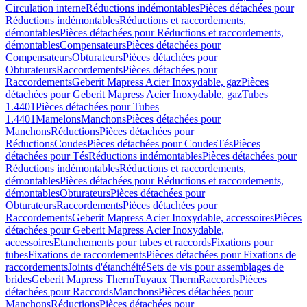
Circulation interne
Réductions indémontables
Pièces détachées pour
Réductions indémontables
Réductions et raccordements,
démontables
Pièces détachées pour Réductions et raccordements,
démontables
Compensateurs
Pièces détachées pour
Compensateurs
Obturateurs
Pièces détachées pour
Obturateurs
Raccordements
Pièces détachées pour
Raccordements
Geberit Mapress Acier Inoxydable, gaz
Pièces
détachées pour Geberit Mapress Acier Inoxydable, gaz
Tubes
1.4401
Pièces détachées pour Tubes
1.4401
Mamelons
Manchons
Pièces détachées pour
Manchons
Réductions
Pièces détachées pour
Réductions
Coudes
Pièces détachées pour Coudes
Tés
Pièces
détachées pour Tés
Réductions indémontables
Pièces détachées pour
Réductions indémontables
Réductions et raccordements,
démontables
Pièces détachées pour Réductions et raccordements,
démontables
Obturateurs
Pièces détachées pour
Obturateurs
Raccordements
Pièces détachées pour
Raccordements
Geberit Mapress Acier Inoxydable, accessoires
Pièces
détachées pour Geberit Mapress Acier Inoxydable,
accessoires
Etanchements pour tubes et raccords
Fixations pour
tubes
Fixations de raccordements
Pièces détachées pour Fixations de
raccordements
Joints d'étanchéité
Sets de vis pour assemblages de
brides
Geberit Mapress Therm
Tuyaux Therm
Raccords
Pièces
détachées pour Raccords
Manchons
Pièces détachées pour
Manchons
Réductions
Pièces détachées pour