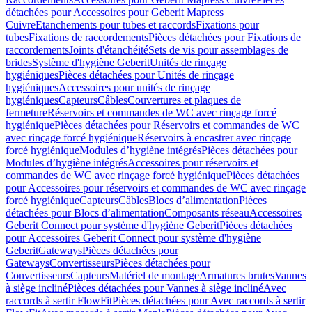
détachées pour Accessoires pour Geberit Mapress
Cuivre
Etanchements pour tubes et raccords
Fixations pour
tubes
Fixations de raccordements
Pièces détachées pour Fixations de
raccordements
Joints d'étanchéité
Sets de vis pour assemblages de
brides
Système d'hygiène Geberit
Unités de rinçage
hygiéniques
Pièces détachées pour Unités de rinçage
hygiéniques
Accessoires pour unités de rinçage
hygiéniques
Capteurs
Câbles
Couvertures et plaques de
fermeture
Réservoirs et commandes de WC avec rinçage forcé
hygiénique
Pièces détachées pour Réservoirs et commandes de WC
avec rinçage forcé hygiénique
Réservoirs à encastrer avec rinçage
forcé hygiénique
Modules d’hygiène intégrés
Pièces détachées pour
Modules d’hygiène intégrés
Accessoires pour réservoirs et
commandes de WC avec rinçage forcé hygiénique
Pièces détachées
pour Accessoires pour réservoirs et commandes de WC avec rinçage
forcé hygiénique
Capteurs
Câbles
Blocs d’alimentation
Pièces
détachées pour Blocs d’alimentation
Composants réseau
Accessoires
Geberit Connect pour système d'hygiène Geberit
Pièces détachées
pour Accessoires Geberit Connect pour système d'hygiène
Geberit
Gateways
Pièces détachées pour
Gateways
Convertisseurs
Pièces détachées pour
Convertisseurs
Capteurs
Matériel de montage
Armatures brutes
Vannes
à siège incliné
Pièces détachées pour Vannes à siège incliné
Avec
raccords à sertir FlowFit
Pièces détachées pour Avec raccords à sertir