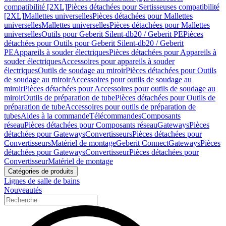
compatibilité [2XL]
Pièces détachées pour Sertisseuses compatibilité
[2XL]
Mallettes universelles
Pièces détachées pour Mallettes
universelles
Mallettes universelles
Pièces détachées pour Mallettes
universelles
Outils pour Geberit Silent-db20 / Geberit PE
Pièces
détachées pour Outils pour Geberit Silent-db20 / Geberit
PE
Appareils à souder électriques
Pièces détachées pour Appareils à
souder électriques
Accessoires pour appareils à souder
électriques
Outils de soudage au miroir
Pièces détachées pour Outils
de soudage au miroir
Accessoires pour outils de soudage au
miroir
Pièces détachées pour Accessoires pour outils de soudage au
miroir
Outils de préparation de tube
Pièces détachées pour Outils de
préparation de tube
Accessoires pour outils de préparation de
tubes
Aides à la commande
Télécommandes
Composants
réseau
Pièces détachées pour Composants réseau
Gateways
Pièces
détachées pour Gateways
Convertisseurs
Pièces détachées pour
Convertisseurs
Matériel de montage
Geberit Connect
Gateways
Pièces
détachées pour Gateways
Convertisseur
Pièces détachées pour
Convertisseur
Matériel de montage
Catégories de produits
Lignes de salle de bains
Nouveautés