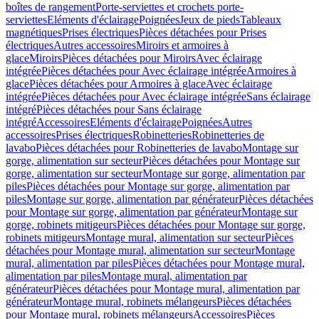
boîtes de rangement
Porte-serviettes et crochets porte-
serviettes
Eléments d'éclairage
Poignées
Jeux de pieds
Tableaux
magnétiques
Prises électriques
Pièces détachées pour Prises
électriques
Autres accessoires
Miroirs et armoires à
glace
Miroirs
Pièces détachées pour Miroirs
Avec éclairage
intégrée
Pièces détachées pour Avec éclairage intégrée
Armoires à
glace
Pièces détachées pour Armoires à glace
Avec éclairage
intégrée
Pièces détachées pour Avec éclairage intégrée
Sans éclairage
intégré
Pièces détachées pour Sans éclairage
intégré
Accessoires
Eléments d'éclairage
Poignées
Autres
accessoires
Prises électriques
Robinetteries
Robinetteries de
lavabo
Pièces détachées pour Robinetteries de lavabo
Montage sur
gorge, alimentation sur secteur
Pièces détachées pour Montage sur
gorge, alimentation sur secteur
Montage sur gorge, alimentation par
piles
Pièces détachées pour Montage sur gorge, alimentation par
piles
Montage sur gorge, alimentation par générateur
Pièces détachées
pour Montage sur gorge, alimentation par générateur
Montage sur
gorge, robinets mitigeurs
Pièces détachées pour Montage sur gorge,
robinets mitigeurs
Montage mural, alimentation sur secteur
Pièces
détachées pour Montage mural, alimentation sur secteur
Montage
mural, alimentation par piles
Pièces détachées pour Montage mural,
alimentation par piles
Montage mural, alimentation par
générateur
Pièces détachées pour Montage mural, alimentation par
générateur
Montage mural, robinets mélangeurs
Pièces détachées
pour Montage mural, robinets mélangeurs
Accessoires
Pièces