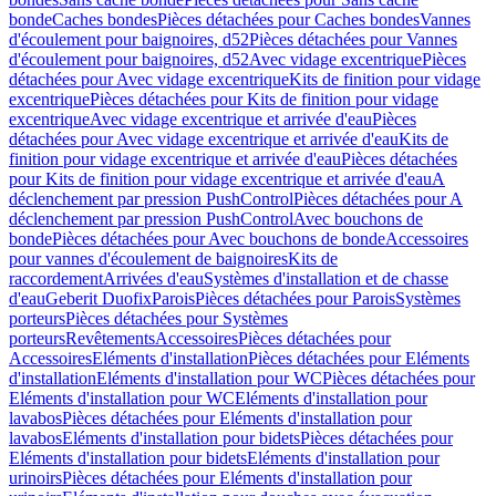
bonde
Caches bondes
Pièces détachées pour Caches bondes
Vannes
d'écoulement pour baignoires, d52
Pièces détachées pour Vannes
d'écoulement pour baignoires, d52
Avec vidage excentrique
Pièces
détachées pour Avec vidage excentrique
Kits de finition pour vidage
excentrique
Pièces détachées pour Kits de finition pour vidage
excentrique
Avec vidage excentrique et arrivée d'eau
Pièces
détachées pour Avec vidage excentrique et arrivée d'eau
Kits de
finition pour vidage excentrique et arrivée d'eau
Pièces détachées
pour Kits de finition pour vidage excentrique et arrivée d'eau
A
déclenchement par pression PushControl
Pièces détachées pour A
déclenchement par pression PushControl
Avec bouchons de
bonde
Pièces détachées pour Avec bouchons de bonde
Accessoires
pour vannes d'écoulement de baignoires
Kits de
raccordement
Arrivées d'eau
Systèmes d'installation et de chasse
d'eau
Geberit Duofix
Parois
Pièces détachées pour Parois
Systèmes
porteurs
Pièces détachées pour Systèmes
porteurs
Revêtements
Accessoires
Pièces détachées pour
Accessoires
Eléments d'installation
Pièces détachées pour Eléments
d'installation
Eléments d'installation pour WC
Pièces détachées pour
Eléments d'installation pour WC
Eléments d'installation pour
lavabos
Pièces détachées pour Eléments d'installation pour
lavabos
Eléments d'installation pour bidets
Pièces détachées pour
Eléments d'installation pour bidets
Eléments d'installation pour
urinoirs
Pièces détachées pour Eléments d'installation pour