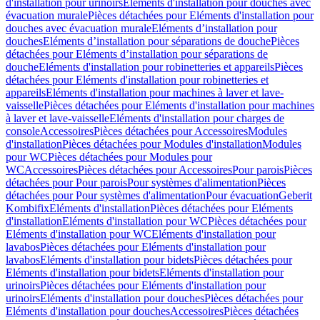
d'installation pour urinoirs
Eléments d'installation pour douches avec
évacuation murale
Pièces détachées pour Eléments d'installation pour
douches avec évacuation murale
Eléments d’installation pour
douches
Eléments d’installation pour séparations de douche
Pièces
détachées pour Eléments d’installation pour séparations de
douche
Eléments d'installation pour robinetteries et appareils
Pièces
détachées pour Eléments d'installation pour robinetteries et
appareils
Eléments d'installation pour machines à laver et lave-
vaisselle
Pièces détachées pour Eléments d'installation pour machines
à laver et lave-vaisselle
Eléments d'installation pour charges de
console
Accessoires
Pièces détachées pour Accessoires
Modules
d'installation
Pièces détachées pour Modules d'installation
Modules
pour WC
Pièces détachées pour Modules pour
WC
Accessoires
Pièces détachées pour Accessoires
Pour parois
Pièces
détachées pour Pour parois
Pour systèmes d'alimentation
Pièces
détachées pour Pour systèmes d'alimentation
Pour évacuation
Geberit
Kombifix
Eléments d'installation
Pièces détachées pour Eléments
d'installation
Eléments d'installation pour WC
Pièces détachées pour
Eléments d'installation pour WC
Eléments d'installation pour
lavabos
Pièces détachées pour Eléments d'installation pour
lavabos
Eléments d'installation pour bidets
Pièces détachées pour
Eléments d'installation pour bidets
Eléments d'installation pour
urinoirs
Pièces détachées pour Eléments d'installation pour
urinoirs
Eléments d'installation pour douches
Pièces détachées pour
Eléments d'installation pour douches
Accessoires
Pièces détachées