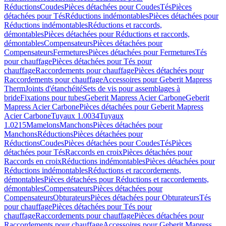
Réductions
Coudes
Pièces détachées pour Coudes
Tés
Pièces
détachées pour Tés
Réductions indémontables
Pièces détachées pour
Réductions indémontables
Réductions et raccords,
démontables
Pièces détachées pour Réductions et raccords,
démontables
Compensateurs
Pièces détachées pour
Compensateurs
Fermetures
Pièces détachées pour Fermetures
Tés
pour chauffage
Pièces détachées pour Tés pour
chauffage
Raccordements pour chauffage
Pièces détachées pour
Raccordements pour chauffage
Accessoires pour Geberit Mapress
Therm
Joints d'étanchéité
Sets de vis pour assemblages à
bride
Fixations pour tubes
Geberit Mapress Acier Carbone
Geberit
Mapress Acier Carbone
Pièces détachées pour Geberit Mapress
Acier Carbone
Tuyaux 1.0034
Tuyaux
1.0215
Mamelons
Manchons
Pièces détachées pour
Manchons
Réductions
Pièces détachées pour
Réductions
Coudes
Pièces détachées pour Coudes
Tés
Pièces
détachées pour Tés
Raccords en croix
Pièces détachées pour
Raccords en croix
Réductions indémontables
Pièces détachées pour
Réductions indémontables
Réductions et raccordements,
démontables
Pièces détachées pour Réductions et raccordements,
démontables
Compensateurs
Pièces détachées pour
Compensateurs
Obturateurs
Pièces détachées pour Obturateurs
Tés
pour chauffage
Pièces détachées pour Tés pour
chauffage
Raccordements pour chauffage
Pièces détachées pour
Raccordements pour chauffage
Accessoires pour Geberit Mapress