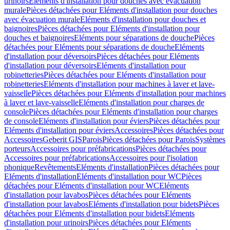
urinoirs
Eléments d'installation pour douches avec évacuation
murale
Pièces détachées pour Eléments d'installation pour douches
avec évacuation murale
Eléments d'installation pour douches et
baignoires
Pièces détachées pour Eléments d'installation pour
douches et baignoires
Eléments pour séparations de douche
Pièces
détachées pour Eléments pour séparations de douche
Eléments
d'installation pour déversoirs
Pièces détachées pour Eléments
d'installation pour déversoirs
Eléments d'installation pour
robinetteries
Pièces détachées pour Eléments d'installation pour
robinetteries
Eléments d'installation pour machines à laver et lave-
vaisselle
Pièces détachées pour Eléments d'installation pour machines
à laver et lave-vaisselle
Eléments d'installation pour charges de
console
Pièces détachées pour Eléments d'installation pour charges
de console
Eléments d'installation pour éviers
Pièces détachées pour
Eléments d'installation pour éviers
Accessoires
Pièces détachées pour
Accessoires
Geberit GIS
Parois
Pièces détachées pour Parois
Systèmes
porteurs
Accessoires pour préfabrications
Pièces détachées pour
Accessoires pour préfabrications
Accessoires pour l'isolation
phonique
Revêtements
Eléments d'installation
Pièces détachées pour
Eléments d'installation
Eléments d'installation pour WC
Pièces
détachées pour Eléments d'installation pour WC
Eléments
d'installation pour lavabos
Pièces détachées pour Eléments
d'installation pour lavabos
Eléments d'installation pour bidets
Pièces
détachées pour Eléments d'installation pour bidets
Eléments
d'installation pour urinoirs
Pièces détachées pour Eléments