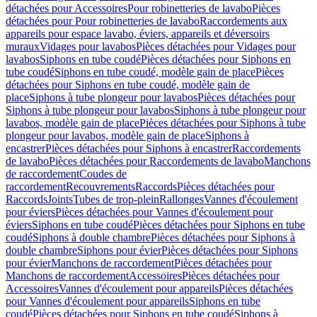
détachées pour Accessoires
Pour robinetteries de lavabo
Pièces
détachées pour Pour robinetteries de lavabo
Raccordements aux
appareils pour espace lavabo, éviers, appareils et déversoirs
muraux
Vidages pour lavabos
Pièces détachées pour Vidages pour
lavabos
Siphons en tube coudé
Pièces détachées pour Siphons en
tube coudé
Siphons en tube coudé, modèle gain de place
Pièces
détachées pour Siphons en tube coudé, modèle gain de
place
Siphons à tube plongeur pour lavabos
Pièces détachées pour
Siphons à tube plongeur pour lavabos
Siphons à tube plongeur pour
lavabos, modèle gain de place
Pièces détachées pour Siphons à tube
plongeur pour lavabos, modèle gain de place
Siphons à
encastrer
Pièces détachées pour Siphons à encastrer
Raccordements
de lavabo
Pièces détachées pour Raccordements de lavabo
Manchons
de raccordement
Coudes de
raccordement
Recouvrements
Raccords
Pièces détachées pour
Raccords
Joints
Tubes de trop-plein
Rallonges
Vannes d'écoulement
pour éviers
Pièces détachées pour Vannes d'écoulement pour
éviers
Siphons en tube coudé
Pièces détachées pour Siphons en tube
coudé
Siphons à double chambre
Pièces détachées pour Siphons à
double chambre
Siphons pour évier
Pièces détachées pour Siphons
pour évier
Manchons de raccordement
Pièces détachées pour
Manchons de raccordement
Accessoires
Pièces détachées pour
Accessoires
Vannes d'écoulement pour appareils
Pièces détachées
pour Vannes d'écoulement pour appareils
Siphons en tube
coudé
Pièces détachées pour Siphons en tube coudé
Siphons à