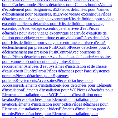
bonde
Caches bondes
Pièces détachées pour Caches bondes
Vannes
d'écoulement pour baignoires, d52
Pièces détachées pour Vannes
d'écoulement pour baignoires, d52
Avec vidage excentrique
Pièces
détachées pour Avec vidage excentrique
Kits de finition pour vidage
excentrique
Pièces détachées pour Kits de finition pour vidage
excentrique
Avec vidage excentrique et arrivée d'eau
Pièces
détachées pour Avec vidage excentrique et arrivée d'eau
Kits de
finition pour vidage excentrique et arrivée d'eau
Pièces détachées
pour Kits de finition pour vidage excentrique et arrivée d'eau
A
déclenchement par pression PushControl
Pièces détachées pour A
déclenchement par pression PushControl
Avec bouchons de
bonde
Pièces détachées pour Avec bouchons de bonde
Accessoires
pour vannes d'écoulement de baignoires
Kits de
raccordement
Arrivées d'eau
Systèmes d'installation et de chasse
d'eau
Geberit Duofix
Parois
Pièces détachées pour Parois
Systèmes
porteurs
Pièces détachées pour Systèmes
porteurs
Revêtements
Accessoires
Pièces détachées pour
Accessoires
Eléments d'installation
Pièces détachées pour Eléments
d'installation
Eléments d'installation pour WC
Pièces détachées pour
Eléments d'installation pour WC
Eléments d'installation pour
lavabos
Pièces détachées pour Eléments d'installation pour
lavabos
Eléments d'installation pour bidets
Pièces détachées pour
Eléments d'installation pour bidets
Eléments d'installation pour
urinoirs
Pièces détachées pour Eléments d'installation pour