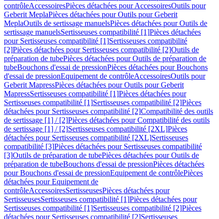
contrôle
Accessoires
Pièces détachées pour Accessoires
Outils pour
Geberit Mepla
Pièces détachées pour Outils pour Geberit
Mepla
Outils de sertissage manuels
Pièces détachées pour Outils de
sertissage manuels
Sertisseuses compatibilité [1]
Pièces détachées
pour Sertisseuses compatibilité [1]
Sertisseuses compatibilité
[2]
Pièces détachées pour Sertisseuses compatibilité [2]
Outils de
préparation de tube
Pièces détachées pour Outils de préparation de
tube
Bouchons d'essai de pression
Pièces détachées pour Bouchons
d'essai de pression
Equipement de contrôle
Accessoires
Outils pour
Geberit Mapress
Pièces détachées pour Outils pour Geberit
Mapress
Sertisseuses compatibilité [1]
Pièces détachées pour
Sertisseuses compatibilité [1]
Sertisseuses compatibilité [2]
Pièces
détachées pour Sertisseuses compatibilité [2]
Compatibilité des outils
de sertissage [1] / [2]
Pièces détachées pour Compatibilité des outils
de sertissage [1] / [2]
Sertisseuses compatibilité [2XL]
Pièces
détachées pour Sertisseuses compatibilité [2XL]
Sertisseuses
compatibilité [3]
Pièces détachées pour Sertisseuses compatibilité
[3]
Outils de préparation de tube
Pièces détachées pour Outils de
préparation de tube
Bouchons d'essai de pression
Pièces détachées
pour Bouchons d'essai de pression
Equipement de contrôle
Pièces
détachées pour Equipement de
contrôle
Accessoires
Sertisseuses
Pièces détachées pour
Sertisseuses
Sertisseuses compatibilité [1]
Pièces détachées pour
Sertisseuses compatibilité [1]
Sertisseuses compatibilité [2]
Pièces
détachées pour Sertisseuses compatibilité [2]
Sertisseuses