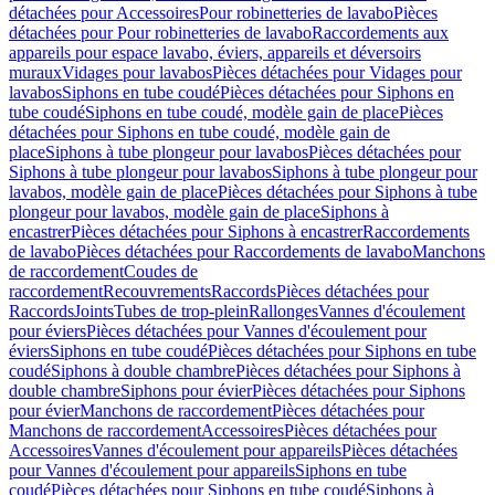
détachées pour Accessoires
Pour robinetteries de lavabo
Pièces
détachées pour Pour robinetteries de lavabo
Raccordements aux
appareils pour espace lavabo, éviers, appareils et déversoirs
muraux
Vidages pour lavabos
Pièces détachées pour Vidages pour
lavabos
Siphons en tube coudé
Pièces détachées pour Siphons en
tube coudé
Siphons en tube coudé, modèle gain de place
Pièces
détachées pour Siphons en tube coudé, modèle gain de
place
Siphons à tube plongeur pour lavabos
Pièces détachées pour
Siphons à tube plongeur pour lavabos
Siphons à tube plongeur pour
lavabos, modèle gain de place
Pièces détachées pour Siphons à tube
plongeur pour lavabos, modèle gain de place
Siphons à
encastrer
Pièces détachées pour Siphons à encastrer
Raccordements
de lavabo
Pièces détachées pour Raccordements de lavabo
Manchons
de raccordement
Coudes de
raccordement
Recouvrements
Raccords
Pièces détachées pour
Raccords
Joints
Tubes de trop-plein
Rallonges
Vannes d'écoulement
pour éviers
Pièces détachées pour Vannes d'écoulement pour
éviers
Siphons en tube coudé
Pièces détachées pour Siphons en tube
coudé
Siphons à double chambre
Pièces détachées pour Siphons à
double chambre
Siphons pour évier
Pièces détachées pour Siphons
pour évier
Manchons de raccordement
Pièces détachées pour
Manchons de raccordement
Accessoires
Pièces détachées pour
Accessoires
Vannes d'écoulement pour appareils
Pièces détachées
pour Vannes d'écoulement pour appareils
Siphons en tube
coudé
Pièces détachées pour Siphons en tube coudé
Siphons à