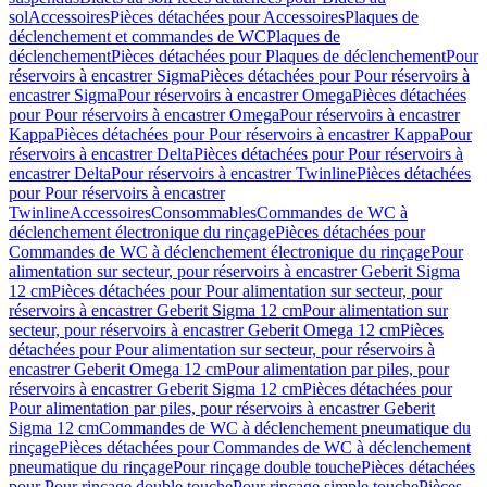
sol
Accessoires
Pièces détachées pour Accessoires
Plaques de
déclenchement et commandes de WC
Plaques de
déclenchement
Pièces détachées pour Plaques de déclenchement
Pour
réservoirs à encastrer Sigma
Pièces détachées pour Pour réservoirs à
encastrer Sigma
Pour réservoirs à encastrer Omega
Pièces détachées
pour Pour réservoirs à encastrer Omega
Pour réservoirs à encastrer
Kappa
Pièces détachées pour Pour réservoirs à encastrer Kappa
Pour
réservoirs à encastrer Delta
Pièces détachées pour Pour réservoirs à
encastrer Delta
Pour réservoirs à encastrer Twinline
Pièces détachées
pour Pour réservoirs à encastrer
Twinline
Accessoires
Consommables
Commandes de WC à
déclenchement électronique du rinçage
Pièces détachées pour
Commandes de WC à déclenchement électronique du rinçage
Pour
alimentation sur secteur, pour réservoirs à encastrer Geberit Sigma
12 cm
Pièces détachées pour Pour alimentation sur secteur, pour
réservoirs à encastrer Geberit Sigma 12 cm
Pour alimentation sur
secteur, pour réservoirs à encastrer Geberit Omega 12 cm
Pièces
détachées pour Pour alimentation sur secteur, pour réservoirs à
encastrer Geberit Omega 12 cm
Pour alimentation par piles, pour
réservoirs à encastrer Geberit Sigma 12 cm
Pièces détachées pour
Pour alimentation par piles, pour réservoirs à encastrer Geberit
Sigma 12 cm
Commandes de WC à déclenchement pneumatique du
rinçage
Pièces détachées pour Commandes de WC à déclenchement
pneumatique du rinçage
Pour rinçage double touche
Pièces détachées
pour Pour rinçage double touche
Pour rinçage simple touche
Pièces