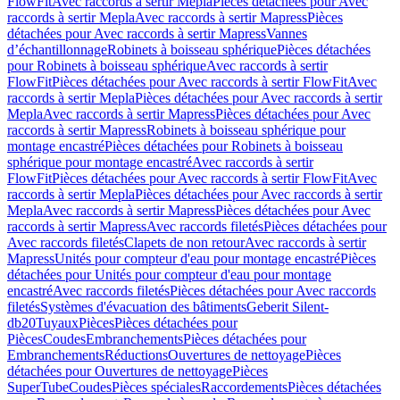
FlowFit
Avec raccords à sertir Mepla
Pièces détachées pour Avec
raccords à sertir Mepla
Avec raccords à sertir Mapress
Pièces
détachées pour Avec raccords à sertir Mapress
Vannes
d’échantillonnage
Robinets à boisseau sphérique
Pièces détachées
pour Robinets à boisseau sphérique
Avec raccords à sertir
FlowFit
Pièces détachées pour Avec raccords à sertir FlowFit
Avec
raccords à sertir Mepla
Pièces détachées pour Avec raccords à sertir
Mepla
Avec raccords à sertir Mapress
Pièces détachées pour Avec
raccords à sertir Mapress
Robinets à boisseau sphérique pour
montage encastré
Pièces détachées pour Robinets à boisseau
sphérique pour montage encastré
Avec raccords à sertir
FlowFit
Pièces détachées pour Avec raccords à sertir FlowFit
Avec
raccords à sertir Mepla
Pièces détachées pour Avec raccords à sertir
Mepla
Avec raccords à sertir Mapress
Pièces détachées pour Avec
raccords à sertir Mapress
Avec raccords filetés
Pièces détachées pour
Avec raccords filetés
Clapets de non retour
Avec raccords à sertir
Mapress
Unités pour compteur d'eau pour montage encastré
Pièces
détachées pour Unités pour compteur d'eau pour montage
encastré
Avec raccords filetés
Pièces détachées pour Avec raccords
filetés
Systèmes d'évacuation des bâtiments
Geberit Silent-
db20
Tuyaux
Pièces
Pièces détachées pour
Pièces
Coudes
Embranchements
Pièces détachées pour
Embranchements
Réductions
Ouvertures de nettoyage
Pièces
détachées pour Ouvertures de nettoyage
Pièces
SuperTube
Coudes
Pièces spéciales
Raccordements
Pièces détachées