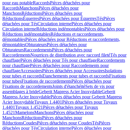
pour eau potable
Raccords
Pièces détachées pour
Raccords
Manchons
Pièces détachées pour
Manchons
Réductions
Pièces détachées pour
Réductions
Équerres
Pièces détachées pour Équerres
Tés
Pièces
détachées pour Tés
Circulation interne
Pièces détachées pour
Circulation interne
Réductions indémontables
Pièces détachées pour
Réductions indémontables
Réductions et raccordements,
démontables
Pièces détachées pour Réductions et raccordements,
démontables
Obturateurs
Pièces détachées pour
Obturateurs
Raccordements
Pièces détachées pour
Raccordements
Nourrices de distribution avec raccord fileté
Tés pour
chauffage
Pièces détachées pour Tés pour chauffage
Raccordements
pour chauffage
Pièces détachées pour Raccordements pour
chauffage
Accessoires
Pièces détachées pour Accessoires
Isolations
pour tubes et raccords
Etanchements pour tubes et raccords
Fixations
pour tubes
Fixations de raccordements
Pièces détachées pour
Fixations de raccordements
Joints d'étanchéité
Sets de vis pour
assemblages à bride
Geberit Mapress Acier Inoxydable
Geberit
Mapress Acier Inoxydable
Pièces détachées pour Geberit Mapress
Acier Inoxydable
Tuyaux 1.4401
Pièces détachées pour Tuyaux
1.4401
Tuyaux 1.4521
Pièces détachées pour Tuyaux
1.4521
Mamelons
Manchons
Pièces détachées pour
Manchons
Réductions
Pièces détachées pour
Réductions
Coudes
Pièces détachées pour Coudes
Tés
Pièces
détachées pour Tés
Circulation interne
Pièces détachées pour