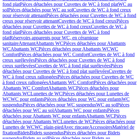
fond plat
Pièces détachées pour Cuvettes de WC à fond plat
WC au
sol
Pièces détachées pour WC au sol
Cuvettes de WC à fond creux
pour réservoir attenant
Pièces détachées pour Cuvettes de WC à fond
creux pour réservoir attenant
Cuvettes de WC à fond creux
Pièces
détachées pour Cuvettes de WC à fond creux
Cuvettes de WC à
fond plat
Pièces détachées pour Cuvettes de WC à fond
plat
Réservoirs apparents pour WC, en céramique
sanitaire
Attenant
Abattants WC
Pièces détachées pour Abattants
WC
Abattants WC
Pièces détachées pour Abattants WC
WC
Comfort
Pièces détachées pour WC Comfort
Cuvettes de WC à fond
creux surélevées
Pièces détachées pour Cuvettes de WC à fond
creux surélevées
Cuvettes de WC à fond plat surélevées
Pièces
détachées pour Cuvettes de WC à fond plat surélevées
Cuvettes de
WC à fond creux rallongées
Pièces détachées pour Cuvettes de WC
à fond creux rallongées
Abattants WC Comfort
Pièces détachées pour
Abattants WC Comfort
Abattants WC
Pièces détachées pour
Abattants WC
Lunettes de WC
Pièces détachées pour Lunettes de
WC
WC pour enfants
Pièces détachées pour WC pour enfants
WC
suspendus
Pièces détachées pour WC suspendus
WC au sol
Pièces
détachées pour WC au sol
Abattants WC pour enfants
Pièces
détachées pour Abattants WC pour enfants
Abattants WC
Pièces
détachées pour Abattants WC
Lunettes de WC
Pièces détachées pour
Lunettes de WC
WC plain-pied
Avec rinçage
Accessoires
Matériel de
fixation
Bidets
Bidets suspendus
Pièces détachées pour Bidets
suspendus
Bidets au sol
Pièces détachées pour Bidets au