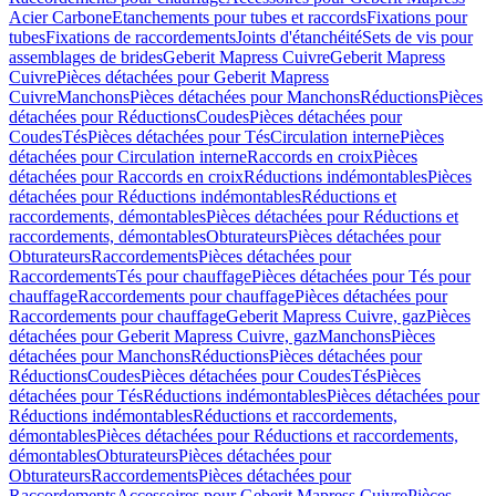
Acier Carbone
Etanchements pour tubes et raccords
Fixations pour
tubes
Fixations de raccordements
Joints d'étanchéité
Sets de vis pour
assemblages de brides
Geberit Mapress Cuivre
Geberit Mapress
Cuivre
Pièces détachées pour Geberit Mapress
Cuivre
Manchons
Pièces détachées pour Manchons
Réductions
Pièces
détachées pour Réductions
Coudes
Pièces détachées pour
Coudes
Tés
Pièces détachées pour Tés
Circulation interne
Pièces
détachées pour Circulation interne
Raccords en croix
Pièces
détachées pour Raccords en croix
Réductions indémontables
Pièces
détachées pour Réductions indémontables
Réductions et
raccordements, démontables
Pièces détachées pour Réductions et
raccordements, démontables
Obturateurs
Pièces détachées pour
Obturateurs
Raccordements
Pièces détachées pour
Raccordements
Tés pour chauffage
Pièces détachées pour Tés pour
chauffage
Raccordements pour chauffage
Pièces détachées pour
Raccordements pour chauffage
Geberit Mapress Cuivre, gaz
Pièces
détachées pour Geberit Mapress Cuivre, gaz
Manchons
Pièces
détachées pour Manchons
Réductions
Pièces détachées pour
Réductions
Coudes
Pièces détachées pour Coudes
Tés
Pièces
détachées pour Tés
Réductions indémontables
Pièces détachées pour
Réductions indémontables
Réductions et raccordements,
démontables
Pièces détachées pour Réductions et raccordements,
démontables
Obturateurs
Pièces détachées pour
Obturateurs
Raccordements
Pièces détachées pour
Raccordements
Accessoires pour Geberit Mapress Cuivre
Pièces