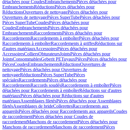
détachées pour Coudes
Embranchements
Pièces détachées pour
Embranchements
Réductions
Pièces détachées pour
Réductions
Ouvertures de nettoyage
Pièces détachées pour
Ouvertures de nettoyage
Pièces SuperTube
Pièces détachées pour
Pièces SuperTube
Coudes
Pièces détachées pour
Coudes
Embranchements
Pièces détachées pour
Embranchements
Raccordements
Pièces détachées pour
Raccordements
Raccordements à emboîter
Pièces détachées pour
Raccordements à emboîter
Raccordements à griffes
Réductions sur
d'autres matériaux
Accessoires
Pièces détachées pour
Accessoires
Colliers
Obturateurs
Joints
Pièces détachées pour
Joints
Consommables
Geberit PE
Tuyaux
Pièces
Pièces détachées pour
Pièces
Coudes
Embranchements
Réductions
Ouvertures de
nettoyage
Pièces détachées pour Ouvertures de
nettoyage
Réductions
Pièces SuperTube
Pièces
spéciales
Raccordements
Pièces détachées pour
Raccordements
Raccords soudés
Raccordements à emboîter
Pièces
détachées pour Raccordements à emboîter
Réductions sur d'autres
matériaux
Pièces détachées pour Réductions sur d'autres
matériaux
Assemblages filetés
Pièces détachées pour Assemblages
filetés
Assemblages de bride
Collerettes
Raccordements aux
appareils
Pièces détachées pour Raccordements aux appareils
Coudes
de raccordement
Pièces détachées pour Coudes de
raccordement
Manchons de raccordement
Pièces détachées pour
Manchons de raccordement
Manchons de raccordement
Pièces