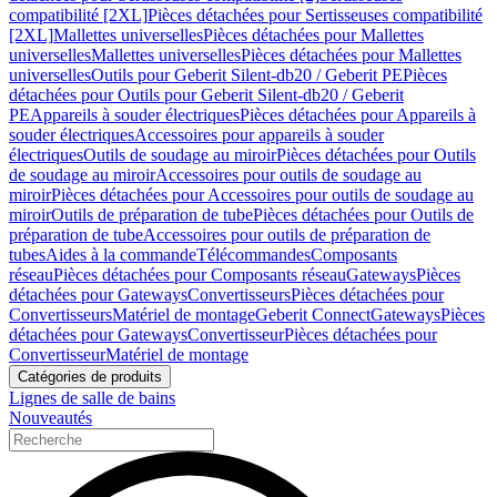
compatibilité [2XL]
Pièces détachées pour Sertisseuses compatibilité
[2XL]
Mallettes universelles
Pièces détachées pour Mallettes
universelles
Mallettes universelles
Pièces détachées pour Mallettes
universelles
Outils pour Geberit Silent-db20 / Geberit PE
Pièces
détachées pour Outils pour Geberit Silent-db20 / Geberit
PE
Appareils à souder électriques
Pièces détachées pour Appareils à
souder électriques
Accessoires pour appareils à souder
électriques
Outils de soudage au miroir
Pièces détachées pour Outils
de soudage au miroir
Accessoires pour outils de soudage au
miroir
Pièces détachées pour Accessoires pour outils de soudage au
miroir
Outils de préparation de tube
Pièces détachées pour Outils de
préparation de tube
Accessoires pour outils de préparation de
tubes
Aides à la commande
Télécommandes
Composants
réseau
Pièces détachées pour Composants réseau
Gateways
Pièces
détachées pour Gateways
Convertisseurs
Pièces détachées pour
Convertisseurs
Matériel de montage
Geberit Connect
Gateways
Pièces
détachées pour Gateways
Convertisseur
Pièces détachées pour
Convertisseur
Matériel de montage
Catégories de produits
Lignes de salle de bains
Nouveautés