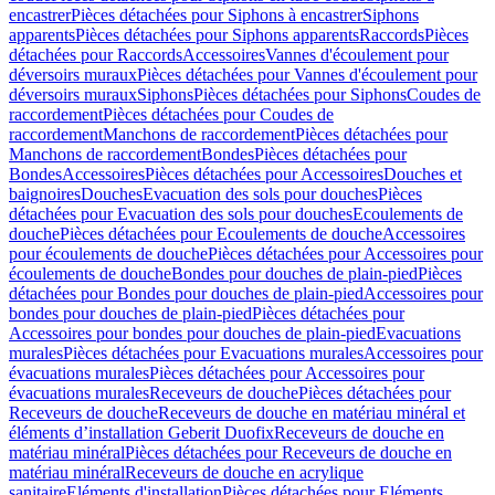
encastrer
Pièces détachées pour Siphons à encastrer
Siphons
apparents
Pièces détachées pour Siphons apparents
Raccords
Pièces
détachées pour Raccords
Accessoires
Vannes d'écoulement pour
déversoirs muraux
Pièces détachées pour Vannes d'écoulement pour
déversoirs muraux
Siphons
Pièces détachées pour Siphons
Coudes de
raccordement
Pièces détachées pour Coudes de
raccordement
Manchons de raccordement
Pièces détachées pour
Manchons de raccordement
Bondes
Pièces détachées pour
Bondes
Accessoires
Pièces détachées pour Accessoires
Douches et
baignoires
Douches
Evacuation des sols pour douches
Pièces
détachées pour Evacuation des sols pour douches
Ecoulements de
douche
Pièces détachées pour Ecoulements de douche
Accessoires
pour écoulements de douche
Pièces détachées pour Accessoires pour
écoulements de douche
Bondes pour douches de plain-pied
Pièces
détachées pour Bondes pour douches de plain-pied
Accessoires pour
bondes pour douches de plain-pied
Pièces détachées pour
Accessoires pour bondes pour douches de plain-pied
Evacuations
murales
Pièces détachées pour Evacuations murales
Accessoires pour
évacuations murales
Pièces détachées pour Accessoires pour
évacuations murales
Receveurs de douche
Pièces détachées pour
Receveurs de douche
Receveurs de douche en matériau minéral et
éléments d’installation Geberit Duofix
Receveurs de douche en
matériau minéral
Pièces détachées pour Receveurs de douche en
matériau minéral
Receveurs de douche en acrylique
sanitaire
Eléments d'installation
Pièces détachées pour Eléments