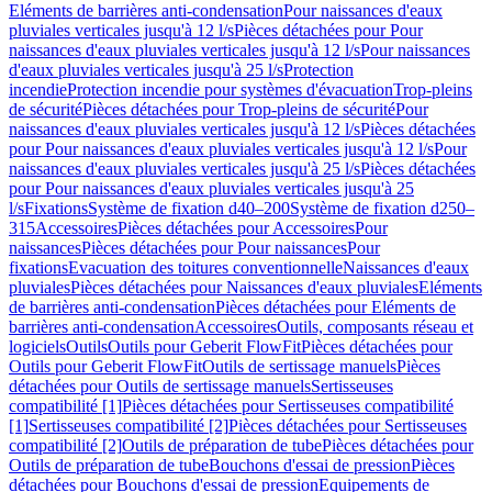
Eléments de barrières anti-condensation
Pour naissances d'eaux
pluviales verticales jusqu'à 12 l/s
Pièces détachées pour Pour
naissances d'eaux pluviales verticales jusqu'à 12 l/s
Pour naissances
d'eaux pluviales verticales jusqu'à 25 l/s
Protection
incendie
Protection incendie pour systèmes d'évacuation
Trop-pleins
de sécurité
Pièces détachées pour Trop-pleins de sécurité
Pour
naissances d'eaux pluviales verticales jusqu'à 12 l/s
Pièces détachées
pour Pour naissances d'eaux pluviales verticales jusqu'à 12 l/s
Pour
naissances d'eaux pluviales verticales jusqu'à 25 l/s
Pièces détachées
pour Pour naissances d'eaux pluviales verticales jusqu'à 25
l/s
Fixations
Système de fixation d40–200
Système de fixation d250–
315
Accessoires
Pièces détachées pour Accessoires
Pour
naissances
Pièces détachées pour Pour naissances
Pour
fixations
Evacuation des toitures conventionnelle
Naissances d'eaux
pluviales
Pièces détachées pour Naissances d'eaux pluviales
Eléments
de barrières anti-condensation
Pièces détachées pour Eléments de
barrières anti-condensation
Accessoires
Outils, composants réseau et
logiciels
Outils
Outils pour Geberit FlowFit
Pièces détachées pour
Outils pour Geberit FlowFit
Outils de sertissage manuels
Pièces
détachées pour Outils de sertissage manuels
Sertisseuses
compatibilité [1]
Pièces détachées pour Sertisseuses compatibilité
[1]
Sertisseuses compatibilité [2]
Pièces détachées pour Sertisseuses
compatibilité [2]
Outils de préparation de tube
Pièces détachées pour
Outils de préparation de tube
Bouchons d'essai de pression
Pièces
détachées pour Bouchons d'essai de pression
Equipements de