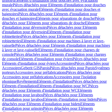
urinoirs
Eléments d'installation pour douches avec évacuation
murale
Pièces détachées pour Eléments d'installation pour douches
avec évacuation murale
Eléments d'installation pour douches et
baignoires
Pièces détachées pour Eléments d'installation pour
douches et baignoires
Eléments pour séparations de douche
Pièces
détachées pour Eléments pour séparations de douche
Eléments
d'installation pour déversoirs
Pièces détachées pour Eléments
d'installation pour déversoirs
Eléments d'installation pour
robinetteries
Pièces détachées pour Eléments d'installation pour
robinetteries
Eléments d'installation pour machines à laver et lave-
vaisselle
Pièces détachées pour Eléments d'installation pour machines
à laver et lave-vaisselle
Eléments d'installation pour charges de
console
Pièces détachées pour Eléments d'installation pour charges
de console
Eléments d'installation pour éviers
Pièces détachées pour
Eléments d'installation pour éviers
Accessoires
Pièces détachées pour
Accessoires
Geberit GIS
Parois
Pièces détachées pour Parois
Systèmes
porteurs
Accessoires pour préfabrications
Pièces détachées pour
Accessoires pour préfabrications
Accessoires pour l'isolation
phonique
Revêtements
Eléments d'installation
Pièces détachées pour
Eléments d'installation
Eléments d'installation pour WC
Pièces
détachées pour Eléments d'installation pour WC
Eléments
d'installation pour lavabos
Pièces détachées pour Eléments
d'installation pour lavabos
Eléments d'installation pour bidets
Pièces
détachées pour Eléments d'installation pour bidets
Eléments
d'installation pour urinoirs
Pièces détachées pour Eléments