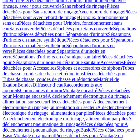
couvercle
Pièces détachées pour Urinoirs, fonctionnement avec
rinçage, avec / pour couvercle
Sans rebord de rinçage
Pièces
détachées pour Sans rebord de rinçage
Avec rebord de rinçage
Pièces
détachées pour Avec rebord de rinçage
Urinoirs, fonctionnement
sans eau
Pièces détachées pour Urinoirs, fonctionnement sans
eau
Sans couvercle
Pièces détachées pour Sans couvercle
Séparations
d'urinoirs
Pièces détachées pour Séparations d'urinoirs
Séparations
d'urinoirs en matière synthétique
Pièces détachées pour Séparations
d'urinoirs en matière synthétique
Séparations d'urinoirs en
verre
Pièces détachées pour Séparations d'urinoirs en
verre
Séparations d'urinoirs en céramique sanitaire
Pièces détachées
pour Séparations d'urinoirs en céramique sanitaire
Accessoires
Pièces
détachées pour Accessoires
Siphons et accessoires de siphons
Tubes
de chasse, coudes de chasse et réductions
Pièces détachées pour
Tubes de chasse, coudes de chasse et réductions
Matériel de
fixation
Bondes
Diffuseur d’eau
Raccordements aux
appareils
Commandes d'urinoir
Montage encastré
Pièces détachées
pour Montage encastré
A déclenchement électronique du rinçage,
alimentation sur secteur
Pièces détachées pour A déclenchement
électronique du rinçage, alimentation sur secteur
A déclenchement
électronique du rinçage, alimentation par piles
Pièces détachées pour
A déclenchement électronique du rinçage, alimentation par piles
A
déclenchement pneumatique du rinçage
Pièces détachées pour A
déclenchement pneumatique du rinçage
Basic
Pièces détachées pour
Basic
Montage en apparent
Pièces détachées pour Montage en