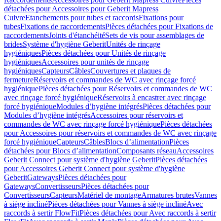
détachées pour Accessoires pour Geberit Mapress
Cuivre
Etanchements pour tubes et raccords
Fixations pour
tubes
Fixations de raccordements
Pièces détachées pour Fixations de
raccordements
Joints d'étanchéité
Sets de vis pour assemblages de
brides
Système d'hygiène Geberit
Unités de rinçage
hygiéniques
Pièces détachées pour Unités de rinçage
hygiéniques
Accessoires pour unités de rinçage
hygiéniques
Capteurs
Câbles
Couvertures et plaques de
fermeture
Réservoirs et commandes de WC avec rinçage forcé
hygiénique
Pièces détachées pour Réservoirs et commandes de WC
avec rinçage forcé hygiénique
Réservoirs à encastrer avec rinçage
forcé hygiénique
Modules d’hygiène intégrés
Pièces détachées pour
Modules d’hygiène intégrés
Accessoires pour réservoirs et
commandes de WC avec rinçage forcé hygiénique
Pièces détachées
pour Accessoires pour réservoirs et commandes de WC avec rinçage
forcé hygiénique
Capteurs
Câbles
Blocs d’alimentation
Pièces
détachées pour Blocs d’alimentation
Composants réseau
Accessoires
Geberit Connect pour système d'hygiène Geberit
Pièces détachées
pour Accessoires Geberit Connect pour système d'hygiène
Geberit
Gateways
Pièces détachées pour
Gateways
Convertisseurs
Pièces détachées pour
Convertisseurs
Capteurs
Matériel de montage
Armatures brutes
Vannes
à siège incliné
Pièces détachées pour Vannes à siège incliné
Avec
raccords à sertir FlowFit
Pièces détachées pour Avec raccords à sertir