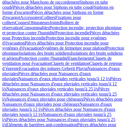
détachées pour Manchons de raccordement
Siphons en tube
coudé
Pièces détachées pour Siphons en tube coudé
Siphons en
forme d'escargot
Pièces détachées pour Siphons en forme
d'escargot
Accessoires
Colliers
Fixations pour
colliers
Coques
Obturateurs
Joints
Boîtiers de
réservation
Consommables
Protection incendie, protection phonique
et protection contre l'humidité
Protection incendie
Pièces détachées
pour Protection incendie
Protection incendie pour systèmes
d'évacuation
Pièces détachées pour Protection incendie pour
systèmes d'évacuation
Systèmes de fermeture pour plafond
Protection
phonique
Isolations des bruits solidiens
Isolations des bruits solidiens
et aériens
Protection contre l'humidité
Etanchements
Clapets de
ventilation pour évacuation
Clapets de ventilation
Clapets de retenue
d’énergie
Evacuation des toitures Geberit Pluvia
Naissances d'eaux
pluviales
Pièces détachées pour Naissances d'eaux
pluviales
Naissances d'eaux pluviales verticales jusqu'à 12 l/s
Pièces
détachées pour Naissances d'eaux pluviales verticales jusqu'à 12
l/s
Naissances d'eaux pluviales verticales jusqu'à 25 l/s
Pièces
détachées pour Naissances d'eaux pluviales verticales jusqu'à 25
l/s
Naissances d'eaux pluviales pour chéneaux
Pièces détachées pour
Naissances d'eaux pluviales pour chéneaux
Naissances d'eaux
pluviales jusqu'à 12 l/s
Pièces détachées pour Naissances d'eaux
pluviales jusqu'à 12 l/s
Naissances d'eaux pluviales jusqu'à 25
l/s
Pièces détachées pour Naissances d'eaux pluviales jusqu'à 25
l/s
Eléments de barrières anti-condensation
Pièces détachées pour