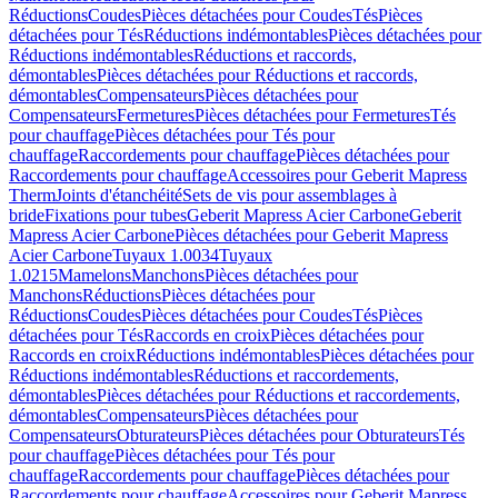
Réductions
Coudes
Pièces détachées pour Coudes
Tés
Pièces
détachées pour Tés
Réductions indémontables
Pièces détachées pour
Réductions indémontables
Réductions et raccords,
démontables
Pièces détachées pour Réductions et raccords,
démontables
Compensateurs
Pièces détachées pour
Compensateurs
Fermetures
Pièces détachées pour Fermetures
Tés
pour chauffage
Pièces détachées pour Tés pour
chauffage
Raccordements pour chauffage
Pièces détachées pour
Raccordements pour chauffage
Accessoires pour Geberit Mapress
Therm
Joints d'étanchéité
Sets de vis pour assemblages à
bride
Fixations pour tubes
Geberit Mapress Acier Carbone
Geberit
Mapress Acier Carbone
Pièces détachées pour Geberit Mapress
Acier Carbone
Tuyaux 1.0034
Tuyaux
1.0215
Mamelons
Manchons
Pièces détachées pour
Manchons
Réductions
Pièces détachées pour
Réductions
Coudes
Pièces détachées pour Coudes
Tés
Pièces
détachées pour Tés
Raccords en croix
Pièces détachées pour
Raccords en croix
Réductions indémontables
Pièces détachées pour
Réductions indémontables
Réductions et raccordements,
démontables
Pièces détachées pour Réductions et raccordements,
démontables
Compensateurs
Pièces détachées pour
Compensateurs
Obturateurs
Pièces détachées pour Obturateurs
Tés
pour chauffage
Pièces détachées pour Tés pour
chauffage
Raccordements pour chauffage
Pièces détachées pour
Raccordements pour chauffage
Accessoires pour Geberit Mapress