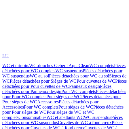
LU
WC et urinoirs
WC-douches Geberit AquaClean
WC complets
Pièces
détachées pour WC complets
WC suspendus
Pièces détachées pour
WC suspendus
WC au sol
Pièces détachées pour WC au sol
Sièges de
WC
Pièces détachées pour Sièges de WC
Pour cuvettes de WC
Pièces
détachées pour Pour cuvettes de WC
Panneaux design
Pièces
détachées pour Panneaux design
Pour WC complets
Pièces détachées
pour Pour WC complets
Pour sièges de WC
Pièces détachées pour
Pour sièges de WC
Accessoires
Pièces détachées pour
Accessoires
Pour WC complets
Pour sièges de WC
Pièces détachées
pour Pour sièges de WC
Pour sièges de WC et WC
complets
Consommables
WC et abattants WC
WC suspendus
Pièces
détachées pour WC suspendus
Cuvettes de WC à fond creux
Pièces
détachées pour Cuvettes de WC à fond creux
Cuvettes de WC à