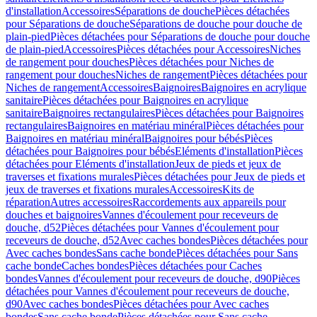
d'installation
Accessoires
Séparations de douche
Pièces détachées
pour Séparations de douche
Séparations de douche pour douche de
plain-pied
Pièces détachées pour Séparations de douche pour douche
de plain-pied
Accessoires
Pièces détachées pour Accessoires
Niches
de rangement pour douches
Pièces détachées pour Niches de
rangement pour douches
Niches de rangement
Pièces détachées pour
Niches de rangement
Accessoires
Baignoires
Baignoires en acrylique
sanitaire
Pièces détachées pour Baignoires en acrylique
sanitaire
Baignoires rectangulaires
Pièces détachées pour Baignoires
rectangulaires
Baignoires en matériau minéral
Pièces détachées pour
Baignoires en matériau minéral
Baignoires pour bébés
Pièces
détachées pour Baignoires pour bébés
Eléments d'installation
Pièces
détachées pour Eléments d'installation
Jeux de pieds et jeux de
traverses et fixations murales
Pièces détachées pour Jeux de pieds et
jeux de traverses et fixations murales
Accessoires
Kits de
réparation
Autres accessoires
Raccordements aux appareils pour
douches et baignoires
Vannes d'écoulement pour receveurs de
douche, d52
Pièces détachées pour Vannes d'écoulement pour
receveurs de douche, d52
Avec caches bondes
Pièces détachées pour
Avec caches bondes
Sans cache bonde
Pièces détachées pour Sans
cache bonde
Caches bondes
Pièces détachées pour Caches
bondes
Vannes d'écoulement pour receveurs de douche, d90
Pièces
détachées pour Vannes d'écoulement pour receveurs de douche,
d90
Avec caches bondes
Pièces détachées pour Avec caches
bondes
Sans cache bonde
Pièces détachées pour Sans cache