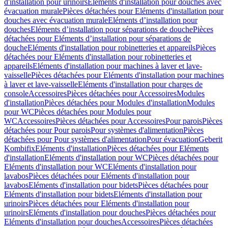
d'installation pour urinoirs
Eléments d'installation pour douches avec
évacuation murale
Pièces détachées pour Eléments d'installation pour
douches avec évacuation murale
Eléments d’installation pour
douches
Eléments d’installation pour séparations de douche
Pièces
détachées pour Eléments d’installation pour séparations de
douche
Eléments d'installation pour robinetteries et appareils
Pièces
détachées pour Eléments d'installation pour robinetteries et
appareils
Eléments d'installation pour machines à laver et lave-
vaisselle
Pièces détachées pour Eléments d'installation pour machines
à laver et lave-vaisselle
Eléments d'installation pour charges de
console
Accessoires
Pièces détachées pour Accessoires
Modules
d'installation
Pièces détachées pour Modules d'installation
Modules
pour WC
Pièces détachées pour Modules pour
WC
Accessoires
Pièces détachées pour Accessoires
Pour parois
Pièces
détachées pour Pour parois
Pour systèmes d'alimentation
Pièces
détachées pour Pour systèmes d'alimentation
Pour évacuation
Geberit
Kombifix
Eléments d'installation
Pièces détachées pour Eléments
d'installation
Eléments d'installation pour WC
Pièces détachées pour
Eléments d'installation pour WC
Eléments d'installation pour
lavabos
Pièces détachées pour Eléments d'installation pour
lavabos
Eléments d'installation pour bidets
Pièces détachées pour
Eléments d'installation pour bidets
Eléments d'installation pour
urinoirs
Pièces détachées pour Eléments d'installation pour
urinoirs
Eléments d'installation pour douches
Pièces détachées pour
Eléments d'installation pour douches
Accessoires
Pièces détachées