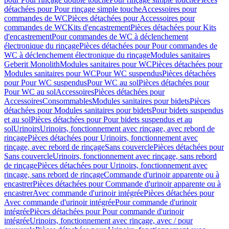
détachées pour Pour rinçage simple touche
Accessoires pour
commandes de WC
Pièces détachées pour Accessoires pour
commandes de WC
Kits d'encastrement
Pièces détachées pour Kits
d'encastrement
Pour commandes de WC à déclenchement
électronique du rinçage
Pièces détachées pour Pour commandes de
WC à déclenchement électronique du rinçage
Modules sanitaires
Geberit Monolith
Modules sanitaires pour WC
Pièces détachées pour
Modules sanitaires pour WC
Pour WC suspendus
Pièces détachées
pour Pour WC suspendus
Pour WC au sol
Pièces détachées pour
Pour WC au sol
Accessoires
Pièces détachées pour
Accessoires
Consommables
Modules sanitaires pour bidets
Pièces
détachées pour Modules sanitaires pour bidets
Pour bidets suspendus
et au sol
Pièces détachées pour Pour bidets suspendus et au
sol
Urinoirs
Urinoirs, fonctionnement avec rinçage, avec rebord de
rinçage
Pièces détachées pour Urinoirs, fonctionnement avec
rinçage, avec rebord de rinçage
Sans couvercle
Pièces détachées pour
Sans couvercle
Urinoirs, fonctionnement avec rinçage, sans rebord
de rinçage
Pièces détachées pour Urinoirs, fonctionnement avec
rinçage, sans rebord de rinçage
Commande d'urinoir apparente ou à
encastrer
Pièces détachées pour Commande d'urinoir apparente ou à
encastrer
Avec commande d'urinoir intégrée
Pièces détachées pour
Avec commande d'urinoir intégrée
Pour commande d'urinoir
intégrée
Pièces détachées pour Pour commande d'urinoir
intégrée
Urinoirs, fonctionnement avec rinçage, avec / pour