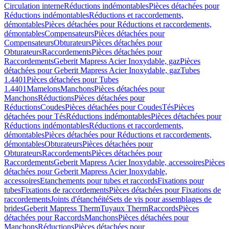
Circulation interne
Réductions indémontables
Pièces détachées pour
Réductions indémontables
Réductions et raccordements,
démontables
Pièces détachées pour Réductions et raccordements,
démontables
Compensateurs
Pièces détachées pour
Compensateurs
Obturateurs
Pièces détachées pour
Obturateurs
Raccordements
Pièces détachées pour
Raccordements
Geberit Mapress Acier Inoxydable, gaz
Pièces
détachées pour Geberit Mapress Acier Inoxydable, gaz
Tubes
1.4401
Pièces détachées pour Tubes
1.4401
Mamelons
Manchons
Pièces détachées pour
Manchons
Réductions
Pièces détachées pour
Réductions
Coudes
Pièces détachées pour Coudes
Tés
Pièces
détachées pour Tés
Réductions indémontables
Pièces détachées pour
Réductions indémontables
Réductions et raccordements,
démontables
Pièces détachées pour Réductions et raccordements,
démontables
Obturateurs
Pièces détachées pour
Obturateurs
Raccordements
Pièces détachées pour
Raccordements
Geberit Mapress Acier Inoxydable, accessoires
Pièces
détachées pour Geberit Mapress Acier Inoxydable,
accessoires
Etanchements pour tubes et raccords
Fixations pour
tubes
Fixations de raccordements
Pièces détachées pour Fixations de
raccordements
Joints d'étanchéité
Sets de vis pour assemblages de
brides
Geberit Mapress Therm
Tuyaux Therm
Raccords
Pièces
détachées pour Raccords
Manchons
Pièces détachées pour
Manchons
Réductions
Pièces détachées pour