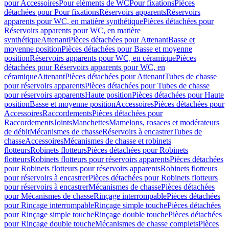
pour Accessoires
Pour eléments de WC
Pour fixations
Pièces
détachées pour Pour fixations
Réservoirs apparents
Réservoirs
apparents pour WC, en matière synthétique
Pièces détachées pour
Réservoirs apparents pour WC, en matière
synthétique
Attenant
Pièces détachées pour Attenant
Basse et
moyenne position
Pièces détachées pour Basse et moyenne
position
Réservoirs apparents pour WC, en céramique
Pièces
détachées pour Réservoirs apparents pour WC, en
céramique
Attenant
Pièces détachées pour Attenant
Tubes de chasse
pour réservoirs apparents
Pièces détachées pour Tubes de chasse
pour réservoirs apparents
Haute position
Pièces détachées pour Haute
position
Basse et moyenne position
Accessoires
Pièces détachées pour
Accessoires
Raccordements
Pièces détachées pour
Raccordements
Joints
Manchettes
Mamelons, rosaces et modérateurs
de débit
Mécanismes de chasse
Réservoirs à encastrer
Tubes de
chasse
Accessoires
Mécanismes de chasse et robinets
flotteurs
Robinets flotteurs
Pièces détachées pour Robinets
flotteurs
Robinets flotteurs pour réservoirs apparents
Pièces détachées
pour Robinets flotteurs pour réservoirs apparents
Robinets flotteurs
pour réservoirs à encastrer
Pièces détachées pour Robinets flotteurs
pour réservoirs à encastrer
Mécanismes de chasse
Pièces détachées
pour Mécanismes de chasse
Rinçage interrompable
Pièces détachées
pour Rinçage interrompable
Rinçage simple touche
Pièces détachées
pour Rinçage simple touche
Rinçage double touche
Pièces détachées
pour Rinçage double touche
Mécanismes de chasse complets
Pièces