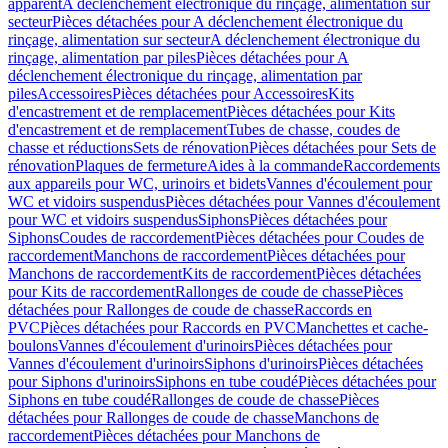
apparent
A déclenchement électronique du rinçage, alimentation sur
secteur
Pièces détachées pour A déclenchement électronique du
rinçage, alimentation sur secteur
A déclenchement électronique du
rinçage, alimentation par piles
Pièces détachées pour A
déclenchement électronique du rinçage, alimentation par
piles
Accessoires
Pièces détachées pour Accessoires
Kits
d'encastrement et de remplacement
Pièces détachées pour Kits
d'encastrement et de remplacement
Tubes de chasse, coudes de
chasse et réductions
Sets de rénovation
Pièces détachées pour Sets de
rénovation
Plaques de fermeture
Aides à la commande
Raccordements
aux appareils pour WC, urinoirs et bidets
Vannes d'écoulement pour
WC et vidoirs suspendus
Pièces détachées pour Vannes d'écoulement
pour WC et vidoirs suspendus
Siphons
Pièces détachées pour
Siphons
Coudes de raccordement
Pièces détachées pour Coudes de
raccordement
Manchons de raccordement
Pièces détachées pour
Manchons de raccordement
Kits de raccordement
Pièces détachées
pour Kits de raccordement
Rallonges de coude de chasse
Pièces
détachées pour Rallonges de coude de chasse
Raccords en
PVC
Pièces détachées pour Raccords en PVC
Manchettes et cache-
boulons
Vannes d'écoulement d'urinoirs
Pièces détachées pour
Vannes d'écoulement d'urinoirs
Siphons d'urinoirs
Pièces détachées
pour Siphons d'urinoirs
Siphons en tube coudé
Pièces détachées pour
Siphons en tube coudé
Rallonges de coude de chasse
Pièces
détachées pour Rallonges de coude de chasse
Manchons de
raccordement
Pièces détachées pour Manchons de