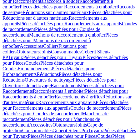
pour Raccordements
Raccords à souder
Raccordements à
emboîter
Pièces détachées pour Raccordements à emboîter
Raccords
de serrage
Réductions sur d'autres matériaux
Pièces détachées pour
Réductions sur d'autres matériaux
Raccordements aux
appareils
Pièces détachées pour Raccordements aux appareils
Coudes
de raccordement
Pièces détachées pour Coudes de
raccordement
Manchons de raccordement à emboîter
Pièces
détachées pour Manchons de raccordement à
emboîter
Accessoires
Colliers
Fixations pour
colliers
Obturateurs
Joints
Consommables
Geberit Silent-
PP
Tuyaux
Pièces détachées pour Tuyaux
Pièces
Pièces détachées
pour Pièces
Coudes
Pièces détachées pour
Coudes
Embranchements
Pièces détachées pour
Embranchements
Réductions
Pièces détachées pour
Réductions
Ouvertures de nettoyage
Pièces détachées pour
Ouvertures de nettoyage
Raccordements
Pièces détachées pour
Raccordements
Raccordements à emboîter
Pièces détachées pour
Raccordements à emboîter
Raccordements à griffes
Réductions sur
d'autres matériaux
Raccordements aux appareils
Pièces détachées
pour Raccordements aux appareils
Coudes de raccordement
Pièces
détachées pour Coudes de raccordement
Manchons de
raccordement
Pièces détachées pour Manchons de
raccordement
Accessoires
Obturateurs
Joints
Cape de
protection
Consommables
Geberit Silent-Pro
Tuyaux
Pièces détachées
pour Tuyaux
Pièces
Pièces détachées pour Pièces
Coudes
Pièces