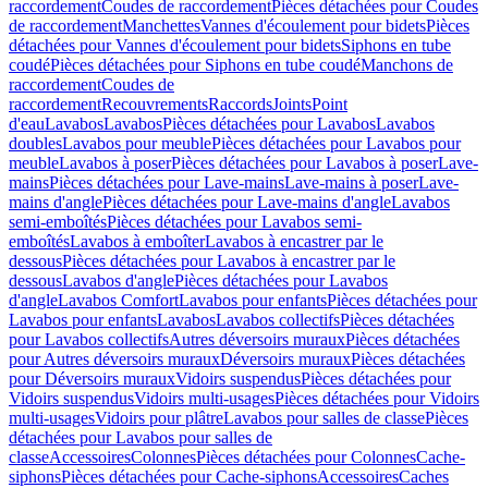
raccordement
Coudes de raccordement
Pièces détachées pour Coudes
de raccordement
Manchettes
Vannes d'écoulement pour bidets
Pièces
détachées pour Vannes d'écoulement pour bidets
Siphons en tube
coudé
Pièces détachées pour Siphons en tube coudé
Manchons de
raccordement
Coudes de
raccordement
Recouvrements
Raccords
Joints
Point
d'eau
Lavabos
Lavabos
Pièces détachées pour Lavabos
Lavabos
doubles
Lavabos pour meuble
Pièces détachées pour Lavabos pour
meuble
Lavabos à poser
Pièces détachées pour Lavabos à poser
Lave-
mains
Pièces détachées pour Lave-mains
Lave-mains à poser
Lave-
mains d'angle
Pièces détachées pour Lave-mains d'angle
Lavabos
semi-emboîtés
Pièces détachées pour Lavabos semi-
emboîtés
Lavabos à emboîter
Lavabos à encastrer par le
dessous
Pièces détachées pour Lavabos à encastrer par le
dessous
Lavabos d'angle
Pièces détachées pour Lavabos
d'angle
Lavabos Comfort
Lavabos pour enfants
Pièces détachées pour
Lavabos pour enfants
Lavabos
Lavabos collectifs
Pièces détachées
pour Lavabos collectifs
Autres déversoirs muraux
Pièces détachées
pour Autres déversoirs muraux
Déversoirs muraux
Pièces détachées
pour Déversoirs muraux
Vidoirs suspendus
Pièces détachées pour
Vidoirs suspendus
Vidoirs multi-usages
Pièces détachées pour Vidoirs
multi-usages
Vidoirs pour plâtre
Lavabos pour salles de classe
Pièces
détachées pour Lavabos pour salles de
classe
Accessoires
Colonnes
Pièces détachées pour Colonnes
Cache-
siphons
Pièces détachées pour Cache-siphons
Accessoires
Caches