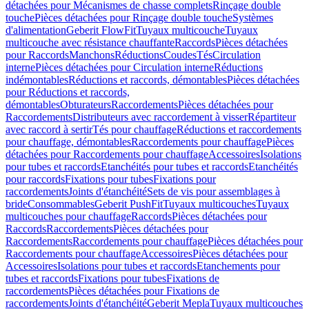
détachées pour Mécanismes de chasse complets
Rinçage double
touche
Pièces détachées pour Rinçage double touche
Systèmes
d'alimentation
Geberit FlowFit
Tuyaux multicouche
Tuyaux
multicouche avec résistance chauffante
Raccords
Pièces détachées
pour Raccords
Manchons
Réductions
Coudes
Tés
Circulation
interne
Pièces détachées pour Circulation interne
Réductions
indémontables
Réductions et raccords, démontables
Pièces détachées
pour Réductions et raccords,
démontables
Obturateurs
Raccordements
Pièces détachées pour
Raccordements
Distributeurs avec raccordement à visser
Répartiteur
avec raccord à sertir
Tés pour chauffage
Réductions et raccordements
pour chauffage, démontables
Raccordements pour chauffage
Pièces
détachées pour Raccordements pour chauffage
Accessoires
Isolations
pour tubes et raccords
Etanchéités pour tubes et raccords
Etanchéités
pour raccords
Fixations pour tubes
Fixations pour
raccordements
Joints d'étanchéité
Sets de vis pour assemblages à
bride
Consommables
Geberit PushFit
Tuyaux multicouches
Tuyaux
multicouches pour chauffage
Raccords
Pièces détachées pour
Raccords
Raccordements
Pièces détachées pour
Raccordements
Raccordements pour chauffage
Pièces détachées pour
Raccordements pour chauffage
Accessoires
Pièces détachées pour
Accessoires
Isolations pour tubes et raccords
Etanchements pour
tubes et raccords
Fixations pour tubes
Fixations de
raccordements
Pièces détachées pour Fixations de
raccordements
Joints d'étanchéité
Geberit Mepla
Tuyaux multicouches