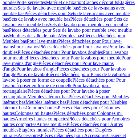
bondes
Porte-serviettes
Matériel de fixation
Caches décoratifs
Etagères
murales
Sets de lavabo avec meuble bas
Sets de lave-mains avec
meuble bas
Pièces détachées pour Sets de lave-mains avec meuble
bas
Sets de lavabo avec meuble bas
Pièces détachées pour Sets de
lavabo avec meuble bas
Sets de lavabo pour meuble avec meuble
bas
Pièces détachées pour Sets de lavabo pour meuble avec meuble
bas
Meubles de salle de bains
Meubles bas
Pièces détachées pour
Meubles bas
Pour lave-mains
Pièces détachées pour Pour lave-
mains
Pour lavabos
Pièces détachées pour Pour lavabos
Pour lavabos
doubles
Pièces détachées pour Pour lavabos doubles
Pour lavabos
pour meuble
Pièces détachées pour Pour lavabos pour meuble
Pour
lave-mains d'angle
Pièces détachées pour Pour lave-mains
d'angle
Pour lavabos d'angle
Pièces détachées pour Pour lavabos
d'angle
Plans de lavabo
Pièces détachées pour Plans de lavabo
Pour
lavabo à poser en forme de coupelle
Pièces détachées pour Pour
lavabo à poser en forme de coupelle
Pour lavabo à poser
rectangulaire
Pièces détachées pour Pour lavabo à poser
rectangulaire
Meubles latéraux bas
Pièces détachées pour Meubles
latéraux bas
Meubles latéraux bas
Pièces détachées pour Meubles
latéraux bas
Colonnes hautes
Pièces détachées pour Colonnes
hautes
Colonnes mi-hautes
Pièces détachées pour Colonnes mi-
hautes
Armoires hautes compactes
Pièces détachées pour Armoires
hautes compactes
Autres meubles
Pièces détachées pour Autres
meubles
Etagères murales
Pièces détachées pour Etagères
murales
Accessoires
Pièces détachées pour Accessoires
Casiers et