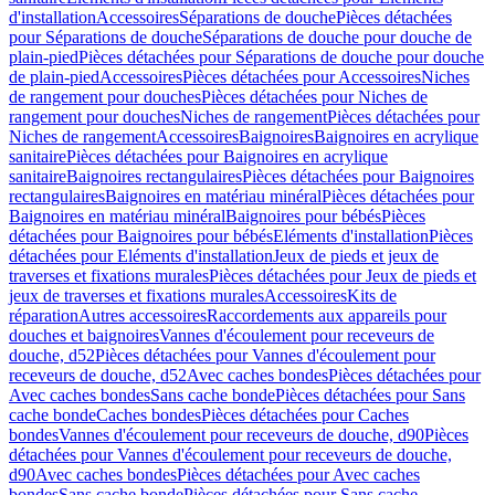
d'installation
Accessoires
Séparations de douche
Pièces détachées
pour Séparations de douche
Séparations de douche pour douche de
plain-pied
Pièces détachées pour Séparations de douche pour douche
de plain-pied
Accessoires
Pièces détachées pour Accessoires
Niches
de rangement pour douches
Pièces détachées pour Niches de
rangement pour douches
Niches de rangement
Pièces détachées pour
Niches de rangement
Accessoires
Baignoires
Baignoires en acrylique
sanitaire
Pièces détachées pour Baignoires en acrylique
sanitaire
Baignoires rectangulaires
Pièces détachées pour Baignoires
rectangulaires
Baignoires en matériau minéral
Pièces détachées pour
Baignoires en matériau minéral
Baignoires pour bébés
Pièces
détachées pour Baignoires pour bébés
Eléments d'installation
Pièces
détachées pour Eléments d'installation
Jeux de pieds et jeux de
traverses et fixations murales
Pièces détachées pour Jeux de pieds et
jeux de traverses et fixations murales
Accessoires
Kits de
réparation
Autres accessoires
Raccordements aux appareils pour
douches et baignoires
Vannes d'écoulement pour receveurs de
douche, d52
Pièces détachées pour Vannes d'écoulement pour
receveurs de douche, d52
Avec caches bondes
Pièces détachées pour
Avec caches bondes
Sans cache bonde
Pièces détachées pour Sans
cache bonde
Caches bondes
Pièces détachées pour Caches
bondes
Vannes d'écoulement pour receveurs de douche, d90
Pièces
détachées pour Vannes d'écoulement pour receveurs de douche,
d90
Avec caches bondes
Pièces détachées pour Avec caches
bondes
Sans cache bonde
Pièces détachées pour Sans cache