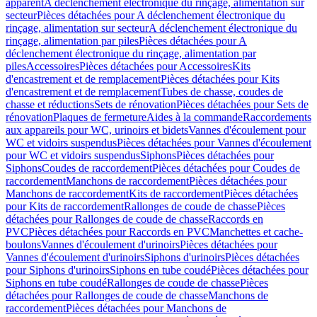
apparent
A déclenchement électronique du rinçage, alimentation sur
secteur
Pièces détachées pour A déclenchement électronique du
rinçage, alimentation sur secteur
A déclenchement électronique du
rinçage, alimentation par piles
Pièces détachées pour A
déclenchement électronique du rinçage, alimentation par
piles
Accessoires
Pièces détachées pour Accessoires
Kits
d'encastrement et de remplacement
Pièces détachées pour Kits
d'encastrement et de remplacement
Tubes de chasse, coudes de
chasse et réductions
Sets de rénovation
Pièces détachées pour Sets de
rénovation
Plaques de fermeture
Aides à la commande
Raccordements
aux appareils pour WC, urinoirs et bidets
Vannes d'écoulement pour
WC et vidoirs suspendus
Pièces détachées pour Vannes d'écoulement
pour WC et vidoirs suspendus
Siphons
Pièces détachées pour
Siphons
Coudes de raccordement
Pièces détachées pour Coudes de
raccordement
Manchons de raccordement
Pièces détachées pour
Manchons de raccordement
Kits de raccordement
Pièces détachées
pour Kits de raccordement
Rallonges de coude de chasse
Pièces
détachées pour Rallonges de coude de chasse
Raccords en
PVC
Pièces détachées pour Raccords en PVC
Manchettes et cache-
boulons
Vannes d'écoulement d'urinoirs
Pièces détachées pour
Vannes d'écoulement d'urinoirs
Siphons d'urinoirs
Pièces détachées
pour Siphons d'urinoirs
Siphons en tube coudé
Pièces détachées pour
Siphons en tube coudé
Rallonges de coude de chasse
Pièces
détachées pour Rallonges de coude de chasse
Manchons de
raccordement
Pièces détachées pour Manchons de