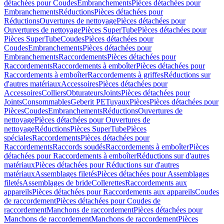
détachées pour Coudes
Embranchements
Pièces détachées pour
Embranchements
Réductions
Pièces détachées pour
Réductions
Ouvertures de nettoyage
Pièces détachées pour
Ouvertures de nettoyage
Pièces SuperTube
Pièces détachées pour
Pièces SuperTube
Coudes
Pièces détachées pour
Coudes
Embranchements
Pièces détachées pour
Embranchements
Raccordements
Pièces détachées pour
Raccordements
Raccordements à emboîter
Pièces détachées pour
Raccordements à emboîter
Raccordements à griffes
Réductions sur
d'autres matériaux
Accessoires
Pièces détachées pour
Accessoires
Colliers
Obturateurs
Joints
Pièces détachées pour
Joints
Consommables
Geberit PE
Tuyaux
Pièces
Pièces détachées pour
Pièces
Coudes
Embranchements
Réductions
Ouvertures de
nettoyage
Pièces détachées pour Ouvertures de
nettoyage
Réductions
Pièces SuperTube
Pièces
spéciales
Raccordements
Pièces détachées pour
Raccordements
Raccords soudés
Raccordements à emboîter
Pièces
détachées pour Raccordements à emboîter
Réductions sur d'autres
matériaux
Pièces détachées pour Réductions sur d'autres
matériaux
Assemblages filetés
Pièces détachées pour Assemblages
filetés
Assemblages de bride
Collerettes
Raccordements aux
appareils
Pièces détachées pour Raccordements aux appareils
Coudes
de raccordement
Pièces détachées pour Coudes de
raccordement
Manchons de raccordement
Pièces détachées pour
Manchons de raccordement
Manchons de raccordement
Pièces