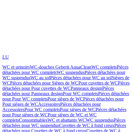
LU
WC et urinoirs
WC-douches Geberit AquaClean
WC complets
Pièces
détachées pour WC complets
WC suspendus
Pièces détachées pour
WC suspendus
WC au sol
Pièces détachées pour WC au sol
Sièges de
WC
Pièces détachées pour Sièges de WC
Pour cuvettes de WC
Pièces
détachées pour Pour cuvettes de WC
Panneaux design
Pièces
détachées pour Panneaux design
Pour WC complets
Pièces détachées
pour Pour WC complets
Pour sièges de WC
Pièces détachées pour
Pour sièges de WC
Accessoires
Pièces détachées pour
Accessoires
Pour WC complets
Pour sièges de WC
Pièces détachées
pour Pour sièges de WC
Pour sièges de WC et WC
complets
Consommables
WC et abattants WC
WC suspendus
Pièces
détachées pour WC suspendus
Cuvettes de WC à fond creux
Pièces
détachées pour Cuvettes de WC à fond creux
Cuvettes de WC à