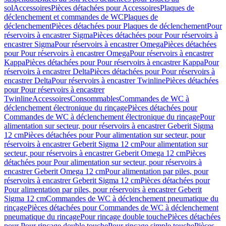
sol
Accessoires
Pièces détachées pour Accessoires
Plaques de
déclenchement et commandes de WC
Plaques de
déclenchement
Pièces détachées pour Plaques de déclenchement
Pour
réservoirs à encastrer Sigma
Pièces détachées pour Pour réservoirs à
encastrer Sigma
Pour réservoirs à encastrer Omega
Pièces détachées
pour Pour réservoirs à encastrer Omega
Pour réservoirs à encastrer
Kappa
Pièces détachées pour Pour réservoirs à encastrer Kappa
Pour
réservoirs à encastrer Delta
Pièces détachées pour Pour réservoirs à
encastrer Delta
Pour réservoirs à encastrer Twinline
Pièces détachées
pour Pour réservoirs à encastrer
Twinline
Accessoires
Consommables
Commandes de WC à
déclenchement électronique du rinçage
Pièces détachées pour
Commandes de WC à déclenchement électronique du rinçage
Pour
alimentation sur secteur, pour réservoirs à encastrer Geberit Sigma
12 cm
Pièces détachées pour Pour alimentation sur secteur, pour
réservoirs à encastrer Geberit Sigma 12 cm
Pour alimentation sur
secteur, pour réservoirs à encastrer Geberit Omega 12 cm
Pièces
détachées pour Pour alimentation sur secteur, pour réservoirs à
encastrer Geberit Omega 12 cm
Pour alimentation par piles, pour
réservoirs à encastrer Geberit Sigma 12 cm
Pièces détachées pour
Pour alimentation par piles, pour réservoirs à encastrer Geberit
Sigma 12 cm
Commandes de WC à déclenchement pneumatique du
rinçage
Pièces détachées pour Commandes de WC à déclenchement
pneumatique du rinçage
Pour rinçage double touche
Pièces détachées
pour Pour rinçage double touche
Pour rinçage simple touche
Pièces