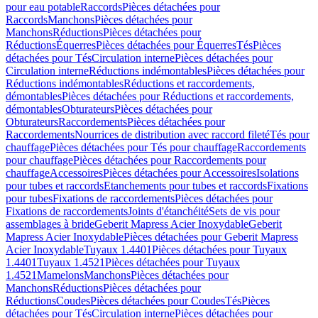
pour eau potable
Raccords
Pièces détachées pour
Raccords
Manchons
Pièces détachées pour
Manchons
Réductions
Pièces détachées pour
Réductions
Équerres
Pièces détachées pour Équerres
Tés
Pièces
détachées pour Tés
Circulation interne
Pièces détachées pour
Circulation interne
Réductions indémontables
Pièces détachées pour
Réductions indémontables
Réductions et raccordements,
démontables
Pièces détachées pour Réductions et raccordements,
démontables
Obturateurs
Pièces détachées pour
Obturateurs
Raccordements
Pièces détachées pour
Raccordements
Nourrices de distribution avec raccord fileté
Tés pour
chauffage
Pièces détachées pour Tés pour chauffage
Raccordements
pour chauffage
Pièces détachées pour Raccordements pour
chauffage
Accessoires
Pièces détachées pour Accessoires
Isolations
pour tubes et raccords
Etanchements pour tubes et raccords
Fixations
pour tubes
Fixations de raccordements
Pièces détachées pour
Fixations de raccordements
Joints d'étanchéité
Sets de vis pour
assemblages à bride
Geberit Mapress Acier Inoxydable
Geberit
Mapress Acier Inoxydable
Pièces détachées pour Geberit Mapress
Acier Inoxydable
Tuyaux 1.4401
Pièces détachées pour Tuyaux
1.4401
Tuyaux 1.4521
Pièces détachées pour Tuyaux
1.4521
Mamelons
Manchons
Pièces détachées pour
Manchons
Réductions
Pièces détachées pour
Réductions
Coudes
Pièces détachées pour Coudes
Tés
Pièces
détachées pour Tés
Circulation interne
Pièces détachées pour