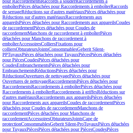
pour Raccordements
Raccords à souder
Raccordements à
emboîter
Pièces détachées pour Raccordements à emboîter
Raccords
de serrage
Réductions sur d'autres matériaux
Pièces détachées pour
Réductions sur d'autres matériaux
Raccordements aux
appareils
Pièces détachées pour Raccordements aux appareils
Coudes
de raccordement
Pièces détachées pour Coudes de
raccordement
Manchons de raccordement à emboîter
Pièces
détachées pour Manchons de raccordement à
emboîter
Accessoires
Colliers
Fixations pour
colliers
Obturateurs
Joints
Consommables
Geberit Silent-
PP
Tuyaux
Pièces détachées pour Tuyaux
Pièces
Pièces détachées
pour Pièces
Coudes
Pièces détachées pour
Coudes
Embranchements
Pièces détachées pour
Embranchements
Réductions
Pièces détachées pour
Réductions
Ouvertures de nettoyage
Pièces détachées pour
Ouvertures de nettoyage
Raccordements
Pièces détachées pour
Raccordements
Raccordements à emboîter
Pièces détachées pour
Raccordements à emboîter
Raccordements à griffes
Réductions sur
d'autres matériaux
Raccordements aux appareils
Pièces détachées
pour Raccordements aux appareils
Coudes de raccordement
Pièces
détachées pour Coudes de raccordement
Manchons de
raccordement
Pièces détachées pour Manchons de
raccordement
Accessoires
Obturateurs
Joints
Cape de
protection
Consommables
Geberit Silent-Pro
Tuyaux
Pièces détachées
pour Tuyaux
Pièces
Pièces détachées pour Pièces
Coudes
Pièces