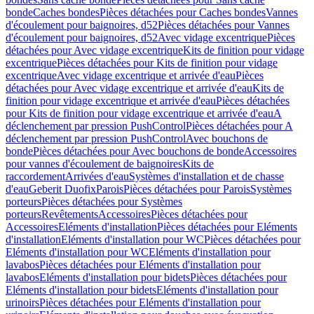
bonde
Caches bondes
Pièces détachées pour Caches bondes
Vannes
d'écoulement pour baignoires, d52
Pièces détachées pour Vannes
d'écoulement pour baignoires, d52
Avec vidage excentrique
Pièces
détachées pour Avec vidage excentrique
Kits de finition pour vidage
excentrique
Pièces détachées pour Kits de finition pour vidage
excentrique
Avec vidage excentrique et arrivée d'eau
Pièces
détachées pour Avec vidage excentrique et arrivée d'eau
Kits de
finition pour vidage excentrique et arrivée d'eau
Pièces détachées
pour Kits de finition pour vidage excentrique et arrivée d'eau
A
déclenchement par pression PushControl
Pièces détachées pour A
déclenchement par pression PushControl
Avec bouchons de
bonde
Pièces détachées pour Avec bouchons de bonde
Accessoires
pour vannes d'écoulement de baignoires
Kits de
raccordement
Arrivées d'eau
Systèmes d'installation et de chasse
d'eau
Geberit Duofix
Parois
Pièces détachées pour Parois
Systèmes
porteurs
Pièces détachées pour Systèmes
porteurs
Revêtements
Accessoires
Pièces détachées pour
Accessoires
Eléments d'installation
Pièces détachées pour Eléments
d'installation
Eléments d'installation pour WC
Pièces détachées pour
Eléments d'installation pour WC
Eléments d'installation pour
lavabos
Pièces détachées pour Eléments d'installation pour
lavabos
Eléments d'installation pour bidets
Pièces détachées pour
Eléments d'installation pour bidets
Eléments d'installation pour
urinoirs
Pièces détachées pour Eléments d'installation pour