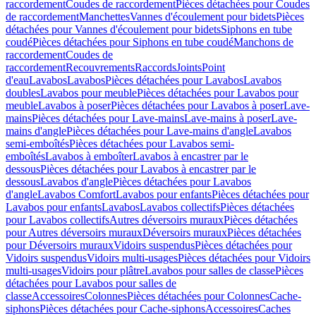
raccordement
Coudes de raccordement
Pièces détachées pour Coudes
de raccordement
Manchettes
Vannes d'écoulement pour bidets
Pièces
détachées pour Vannes d'écoulement pour bidets
Siphons en tube
coudé
Pièces détachées pour Siphons en tube coudé
Manchons de
raccordement
Coudes de
raccordement
Recouvrements
Raccords
Joints
Point
d'eau
Lavabos
Lavabos
Pièces détachées pour Lavabos
Lavabos
doubles
Lavabos pour meuble
Pièces détachées pour Lavabos pour
meuble
Lavabos à poser
Pièces détachées pour Lavabos à poser
Lave-
mains
Pièces détachées pour Lave-mains
Lave-mains à poser
Lave-
mains d'angle
Pièces détachées pour Lave-mains d'angle
Lavabos
semi-emboîtés
Pièces détachées pour Lavabos semi-
emboîtés
Lavabos à emboîter
Lavabos à encastrer par le
dessous
Pièces détachées pour Lavabos à encastrer par le
dessous
Lavabos d'angle
Pièces détachées pour Lavabos
d'angle
Lavabos Comfort
Lavabos pour enfants
Pièces détachées pour
Lavabos pour enfants
Lavabos
Lavabos collectifs
Pièces détachées
pour Lavabos collectifs
Autres déversoirs muraux
Pièces détachées
pour Autres déversoirs muraux
Déversoirs muraux
Pièces détachées
pour Déversoirs muraux
Vidoirs suspendus
Pièces détachées pour
Vidoirs suspendus
Vidoirs multi-usages
Pièces détachées pour Vidoirs
multi-usages
Vidoirs pour plâtre
Lavabos pour salles de classe
Pièces
détachées pour Lavabos pour salles de
classe
Accessoires
Colonnes
Pièces détachées pour Colonnes
Cache-
siphons
Pièces détachées pour Cache-siphons
Accessoires
Caches