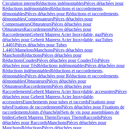
Circulation interne
Réductions indémontables
Pièces détachées pour
Réductions indémontables
Réductions et raccordements,
démontables
Pièces détachées pour Réductions et raccordements,
démontables
Compensateurs
Pièces détachées pour
Compensateurs
Obturateurs
Pièces détachées pour
Obturateurs
Raccordements
Pièces détachées pour
Raccordements
Geberit Mapress Acier Inoxydable, gaz
Pièces
détachées pour Geberit Mapress Acier Inoxydable, gaz
Tubes
1.4401
Pièces détachées pour Tubes
1.4401
Mamelons
Manchons
Pièces détachées pour
Manchons
Réductions
Pièces détachées pour
Réductions
Coudes
Pièces détachées pour Coudes
Tés
Pièces
détachées pour Tés
Réductions indémontables
Pièces détachées pour
Réductions indémontables
Réductions et raccordements,
démontables
Pièces détachées pour Réductions et raccordements,
démontables
Obturateurs
Pièces détachées pour
Obturateurs
Raccordements
Pièces détachées pour
Raccordements
Geberit Mapress Acier Inoxydable, accessoires
Pièces
détachées pour Geberit Mapress Acier Inoxydable,
accessoires
Etanchements pour tubes et raccords
Fixations pour
tubes
Fixations de raccordements
Pièces détachées pour Fixations de
raccordements
Joints d'étanchéité
Sets de vis pour assemblages de
brides
Geberit Mapress Therm
Tuyaux Therm
Raccords
Pièces
détachées pour Raccords
Manchons
Pièces détachées pour
Manchons
Réductions
Pièces détachées pour