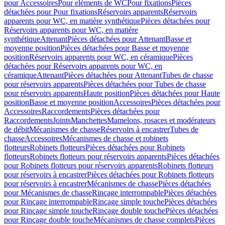
pour Accessoires
Pour eléments de WC
Pour fixations
Pièces
détachées pour Pour fixations
Réservoirs apparents
Réservoirs
apparents pour WC, en matière synthétique
Pièces détachées pour
Réservoirs apparents pour WC, en matière
synthétique
Attenant
Pièces détachées pour Attenant
Basse et
moyenne position
Pièces détachées pour Basse et moyenne
position
Réservoirs apparents pour WC, en céramique
Pièces
détachées pour Réservoirs apparents pour WC, en
céramique
Attenant
Pièces détachées pour Attenant
Tubes de chasse
pour réservoirs apparents
Pièces détachées pour Tubes de chasse
pour réservoirs apparents
Haute position
Pièces détachées pour Haute
position
Basse et moyenne position
Accessoires
Pièces détachées pour
Accessoires
Raccordements
Pièces détachées pour
Raccordements
Joints
Manchettes
Mamelons, rosaces et modérateurs
de débit
Mécanismes de chasse
Réservoirs à encastrer
Tubes de
chasse
Accessoires
Mécanismes de chasse et robinets
flotteurs
Robinets flotteurs
Pièces détachées pour Robinets
flotteurs
Robinets flotteurs pour réservoirs apparents
Pièces détachées
pour Robinets flotteurs pour réservoirs apparents
Robinets flotteurs
pour réservoirs à encastrer
Pièces détachées pour Robinets flotteurs
pour réservoirs à encastrer
Mécanismes de chasse
Pièces détachées
pour Mécanismes de chasse
Rinçage interrompable
Pièces détachées
pour Rinçage interrompable
Rinçage simple touche
Pièces détachées
pour Rinçage simple touche
Rinçage double touche
Pièces détachées
pour Rinçage double touche
Mécanismes de chasse complets
Pièces