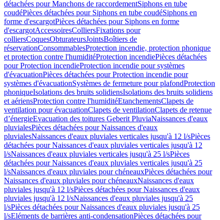
détachées pour Manchons de raccordement
Siphons en tube
coudé
Pièces détachées pour Siphons en tube coudé
Siphons en
forme d'escargot
Pièces détachées pour Siphons en forme
d'escargot
Accessoires
Colliers
Fixations pour
colliers
Coques
Obturateurs
Joints
Boîtiers de
réservation
Consommables
Protection incendie, protection phonique
et protection contre l'humidité
Protection incendie
Pièces détachées
pour Protection incendie
Protection incendie pour systèmes
d'évacuation
Pièces détachées pour Protection incendie pour
systèmes d'évacuation
Systèmes de fermeture pour plafond
Protection
phonique
Isolations des bruits solidiens
Isolations des bruits solidiens
et aériens
Protection contre l'humidité
Etanchements
Clapets de
ventilation pour évacuation
Clapets de ventilation
Clapets de retenue
d’énergie
Evacuation des toitures Geberit Pluvia
Naissances d'eaux
pluviales
Pièces détachées pour Naissances d'eaux
pluviales
Naissances d'eaux pluviales verticales jusqu'à 12 l/s
Pièces
détachées pour Naissances d'eaux pluviales verticales jusqu'à 12
l/s
Naissances d'eaux pluviales verticales jusqu'à 25 l/s
Pièces
détachées pour Naissances d'eaux pluviales verticales jusqu'à 25
l/s
Naissances d'eaux pluviales pour chéneaux
Pièces détachées pour
Naissances d'eaux pluviales pour chéneaux
Naissances d'eaux
pluviales jusqu'à 12 l/s
Pièces détachées pour Naissances d'eaux
pluviales jusqu'à 12 l/s
Naissances d'eaux pluviales jusqu'à 25
l/s
Pièces détachées pour Naissances d'eaux pluviales jusqu'à 25
l/s
Eléments de barrières anti-condensation
Pièces détachées pour