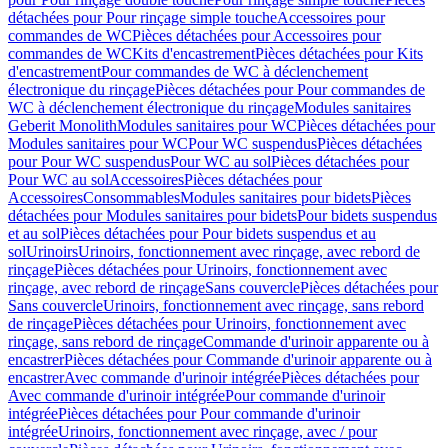
détachées pour Pour rinçage simple touche
Accessoires pour
commandes de WC
Pièces détachées pour Accessoires pour
commandes de WC
Kits d'encastrement
Pièces détachées pour Kits
d'encastrement
Pour commandes de WC à déclenchement
électronique du rinçage
Pièces détachées pour Pour commandes de
WC à déclenchement électronique du rinçage
Modules sanitaires
Geberit Monolith
Modules sanitaires pour WC
Pièces détachées pour
Modules sanitaires pour WC
Pour WC suspendus
Pièces détachées
pour Pour WC suspendus
Pour WC au sol
Pièces détachées pour
Pour WC au sol
Accessoires
Pièces détachées pour
Accessoires
Consommables
Modules sanitaires pour bidets
Pièces
détachées pour Modules sanitaires pour bidets
Pour bidets suspendus
et au sol
Pièces détachées pour Pour bidets suspendus et au
sol
Urinoirs
Urinoirs, fonctionnement avec rinçage, avec rebord de
rinçage
Pièces détachées pour Urinoirs, fonctionnement avec
rinçage, avec rebord de rinçage
Sans couvercle
Pièces détachées pour
Sans couvercle
Urinoirs, fonctionnement avec rinçage, sans rebord
de rinçage
Pièces détachées pour Urinoirs, fonctionnement avec
rinçage, sans rebord de rinçage
Commande d'urinoir apparente ou à
encastrer
Pièces détachées pour Commande d'urinoir apparente ou à
encastrer
Avec commande d'urinoir intégrée
Pièces détachées pour
Avec commande d'urinoir intégrée
Pour commande d'urinoir
intégrée
Pièces détachées pour Pour commande d'urinoir
intégrée
Urinoirs, fonctionnement avec rinçage, avec / pour