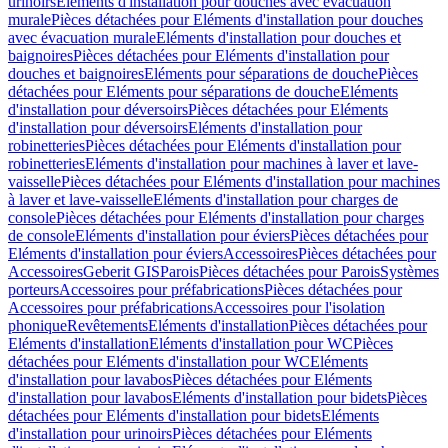
urinoirs
Eléments d'installation pour douches avec évacuation
murale
Pièces détachées pour Eléments d'installation pour douches
avec évacuation murale
Eléments d'installation pour douches et
baignoires
Pièces détachées pour Eléments d'installation pour
douches et baignoires
Eléments pour séparations de douche
Pièces
détachées pour Eléments pour séparations de douche
Eléments
d'installation pour déversoirs
Pièces détachées pour Eléments
d'installation pour déversoirs
Eléments d'installation pour
robinetteries
Pièces détachées pour Eléments d'installation pour
robinetteries
Eléments d'installation pour machines à laver et lave-
vaisselle
Pièces détachées pour Eléments d'installation pour machines
à laver et lave-vaisselle
Eléments d'installation pour charges de
console
Pièces détachées pour Eléments d'installation pour charges
de console
Eléments d'installation pour éviers
Pièces détachées pour
Eléments d'installation pour éviers
Accessoires
Pièces détachées pour
Accessoires
Geberit GIS
Parois
Pièces détachées pour Parois
Systèmes
porteurs
Accessoires pour préfabrications
Pièces détachées pour
Accessoires pour préfabrications
Accessoires pour l'isolation
phonique
Revêtements
Eléments d'installation
Pièces détachées pour
Eléments d'installation
Eléments d'installation pour WC
Pièces
détachées pour Eléments d'installation pour WC
Eléments
d'installation pour lavabos
Pièces détachées pour Eléments
d'installation pour lavabos
Eléments d'installation pour bidets
Pièces
détachées pour Eléments d'installation pour bidets
Eléments
d'installation pour urinoirs
Pièces détachées pour Eléments