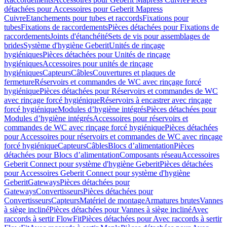
détachées pour Accessoires pour Geberit Mapress
Cuivre
Etanchements pour tubes et raccords
Fixations pour
tubes
Fixations de raccordements
Pièces détachées pour Fixations de
raccordements
Joints d'étanchéité
Sets de vis pour assemblages de
brides
Système d'hygiène Geberit
Unités de rinçage
hygiéniques
Pièces détachées pour Unités de rinçage
hygiéniques
Accessoires pour unités de rinçage
hygiéniques
Capteurs
Câbles
Couvertures et plaques de
fermeture
Réservoirs et commandes de WC avec rinçage forcé
hygiénique
Pièces détachées pour Réservoirs et commandes de WC
avec rinçage forcé hygiénique
Réservoirs à encastrer avec rinçage
forcé hygiénique
Modules d’hygiène intégrés
Pièces détachées pour
Modules d’hygiène intégrés
Accessoires pour réservoirs et
commandes de WC avec rinçage forcé hygiénique
Pièces détachées
pour Accessoires pour réservoirs et commandes de WC avec rinçage
forcé hygiénique
Capteurs
Câbles
Blocs d’alimentation
Pièces
détachées pour Blocs d’alimentation
Composants réseau
Accessoires
Geberit Connect pour système d'hygiène Geberit
Pièces détachées
pour Accessoires Geberit Connect pour système d'hygiène
Geberit
Gateways
Pièces détachées pour
Gateways
Convertisseurs
Pièces détachées pour
Convertisseurs
Capteurs
Matériel de montage
Armatures brutes
Vannes
à siège incliné
Pièces détachées pour Vannes à siège incliné
Avec
raccords à sertir FlowFit
Pièces détachées pour Avec raccords à sertir