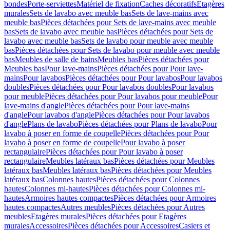
bondes
Porte-serviettes
Matériel de fixation
Caches décoratifs
Etagères
murales
Sets de lavabo avec meuble bas
Sets de lave-mains avec
meuble bas
Pièces détachées pour Sets de lave-mains avec meuble
bas
Sets de lavabo avec meuble bas
Pièces détachées pour Sets de
lavabo avec meuble bas
Sets de lavabo pour meuble avec meuble
bas
Pièces détachées pour Sets de lavabo pour meuble avec meuble
bas
Meubles de salle de bains
Meubles bas
Pièces détachées pour
Meubles bas
Pour lave-mains
Pièces détachées pour Pour lave-
mains
Pour lavabos
Pièces détachées pour Pour lavabos
Pour lavabos
doubles
Pièces détachées pour Pour lavabos doubles
Pour lavabos
pour meuble
Pièces détachées pour Pour lavabos pour meuble
Pour
lave-mains d'angle
Pièces détachées pour Pour lave-mains
d'angle
Pour lavabos d'angle
Pièces détachées pour Pour lavabos
d'angle
Plans de lavabo
Pièces détachées pour Plans de lavabo
Pour
lavabo à poser en forme de coupelle
Pièces détachées pour Pour
lavabo à poser en forme de coupelle
Pour lavabo à poser
rectangulaire
Pièces détachées pour Pour lavabo à poser
rectangulaire
Meubles latéraux bas
Pièces détachées pour Meubles
latéraux bas
Meubles latéraux bas
Pièces détachées pour Meubles
latéraux bas
Colonnes hautes
Pièces détachées pour Colonnes
hautes
Colonnes mi-hautes
Pièces détachées pour Colonnes mi-
hautes
Armoires hautes compactes
Pièces détachées pour Armoires
hautes compactes
Autres meubles
Pièces détachées pour Autres
meubles
Etagères murales
Pièces détachées pour Etagères
murales
Accessoires
Pièces détachées pour Accessoires
Casiers et