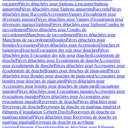
encastrer
Pièces détachées pour Siphons à encastrer
Siphons
apparents
Pièces détachées pour Siphons apparents
Raccords
Pièces
détachées pour Raccords
Accessoires
Vannes d'écoulement pour
déversoirs muraux
Pièces détachées pour Vannes d'écoulement pour
déversoirs muraux
Siphons
Pièces détachées pour Siphons
Coudes de
raccordement
Pièces détachées pour Coudes de
raccordement
Manchons de raccordement
Pièces détachées pour
Manchons de raccordement
Bondes
Pièces détachées pour
Bondes
Accessoires
Pièces détachées pour Accessoires
Douches et
baignoires
Douches
Evacuation des sols pour douches
Pièces
détachées pour Evacuation des sols pour douches
Ecoulements de
douche
Pièces détachées pour Ecoulements de douche
Accessoires
pour écoulements de douche
Pièces détachées pour Accessoires pour
écoulements de douche
Bondes pour douches de plain-pied
Pièces
détachées pour Bondes pour douches de plain-pied
Accessoires pour
bondes pour douches de plain-pied
Pièces détachées pour
Accessoires pour bondes pour douches de plain-pied
Evacuations
murales
Pièces détachées pour Evacuations murales
Accessoires pour
évacuations murales
Pièces détachées pour Accessoires pour
évacuations murales
Receveurs de douche
Pièces détachées pour
Receveurs de douche
Receveurs de douche en matériau minéral et
éléments d’installation Geberit Duofix
Receveurs de douche en
matériau minéral
Pièces détachées pour Receveurs de douche en
matériau minéral
Receveurs de douche en acrylique
sanitaire
Eléments d'installation
Pièces détachées pour Eléments