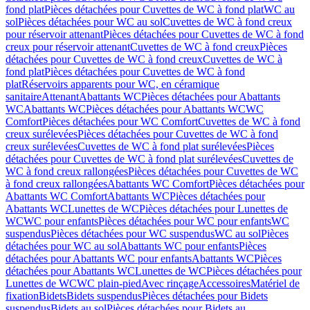
fond plat
Pièces détachées pour Cuvettes de WC à fond plat
WC au
sol
Pièces détachées pour WC au sol
Cuvettes de WC à fond creux
pour réservoir attenant
Pièces détachées pour Cuvettes de WC à fond
creux pour réservoir attenant
Cuvettes de WC à fond creux
Pièces
détachées pour Cuvettes de WC à fond creux
Cuvettes de WC à
fond plat
Pièces détachées pour Cuvettes de WC à fond
plat
Réservoirs apparents pour WC, en céramique
sanitaire
Attenant
Abattants WC
Pièces détachées pour Abattants
WC
Abattants WC
Pièces détachées pour Abattants WC
WC
Comfort
Pièces détachées pour WC Comfort
Cuvettes de WC à fond
creux surélevées
Pièces détachées pour Cuvettes de WC à fond
creux surélevées
Cuvettes de WC à fond plat surélevées
Pièces
détachées pour Cuvettes de WC à fond plat surélevées
Cuvettes de
WC à fond creux rallongées
Pièces détachées pour Cuvettes de WC
à fond creux rallongées
Abattants WC Comfort
Pièces détachées pour
Abattants WC Comfort
Abattants WC
Pièces détachées pour
Abattants WC
Lunettes de WC
Pièces détachées pour Lunettes de
WC
WC pour enfants
Pièces détachées pour WC pour enfants
WC
suspendus
Pièces détachées pour WC suspendus
WC au sol
Pièces
détachées pour WC au sol
Abattants WC pour enfants
Pièces
détachées pour Abattants WC pour enfants
Abattants WC
Pièces
détachées pour Abattants WC
Lunettes de WC
Pièces détachées pour
Lunettes de WC
WC plain-pied
Avec rinçage
Accessoires
Matériel de
fixation
Bidets
Bidets suspendus
Pièces détachées pour Bidets
suspendus
Bidets au sol
Pièces détachées pour Bidets au