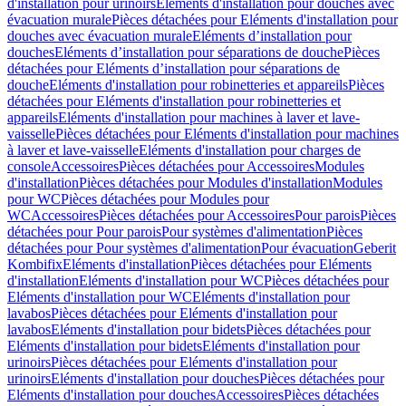
d'installation pour urinoirs
Eléments d'installation pour douches avec
évacuation murale
Pièces détachées pour Eléments d'installation pour
douches avec évacuation murale
Eléments d’installation pour
douches
Eléments d’installation pour séparations de douche
Pièces
détachées pour Eléments d’installation pour séparations de
douche
Eléments d'installation pour robinetteries et appareils
Pièces
détachées pour Eléments d'installation pour robinetteries et
appareils
Eléments d'installation pour machines à laver et lave-
vaisselle
Pièces détachées pour Eléments d'installation pour machines
à laver et lave-vaisselle
Eléments d'installation pour charges de
console
Accessoires
Pièces détachées pour Accessoires
Modules
d'installation
Pièces détachées pour Modules d'installation
Modules
pour WC
Pièces détachées pour Modules pour
WC
Accessoires
Pièces détachées pour Accessoires
Pour parois
Pièces
détachées pour Pour parois
Pour systèmes d'alimentation
Pièces
détachées pour Pour systèmes d'alimentation
Pour évacuation
Geberit
Kombifix
Eléments d'installation
Pièces détachées pour Eléments
d'installation
Eléments d'installation pour WC
Pièces détachées pour
Eléments d'installation pour WC
Eléments d'installation pour
lavabos
Pièces détachées pour Eléments d'installation pour
lavabos
Eléments d'installation pour bidets
Pièces détachées pour
Eléments d'installation pour bidets
Eléments d'installation pour
urinoirs
Pièces détachées pour Eléments d'installation pour
urinoirs
Eléments d'installation pour douches
Pièces détachées pour
Eléments d'installation pour douches
Accessoires
Pièces détachées