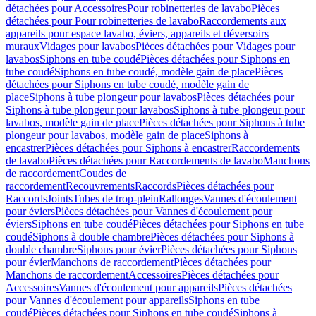
détachées pour Accessoires
Pour robinetteries de lavabo
Pièces
détachées pour Pour robinetteries de lavabo
Raccordements aux
appareils pour espace lavabo, éviers, appareils et déversoirs
muraux
Vidages pour lavabos
Pièces détachées pour Vidages pour
lavabos
Siphons en tube coudé
Pièces détachées pour Siphons en
tube coudé
Siphons en tube coudé, modèle gain de place
Pièces
détachées pour Siphons en tube coudé, modèle gain de
place
Siphons à tube plongeur pour lavabos
Pièces détachées pour
Siphons à tube plongeur pour lavabos
Siphons à tube plongeur pour
lavabos, modèle gain de place
Pièces détachées pour Siphons à tube
plongeur pour lavabos, modèle gain de place
Siphons à
encastrer
Pièces détachées pour Siphons à encastrer
Raccordements
de lavabo
Pièces détachées pour Raccordements de lavabo
Manchons
de raccordement
Coudes de
raccordement
Recouvrements
Raccords
Pièces détachées pour
Raccords
Joints
Tubes de trop-plein
Rallonges
Vannes d'écoulement
pour éviers
Pièces détachées pour Vannes d'écoulement pour
éviers
Siphons en tube coudé
Pièces détachées pour Siphons en tube
coudé
Siphons à double chambre
Pièces détachées pour Siphons à
double chambre
Siphons pour évier
Pièces détachées pour Siphons
pour évier
Manchons de raccordement
Pièces détachées pour
Manchons de raccordement
Accessoires
Pièces détachées pour
Accessoires
Vannes d'écoulement pour appareils
Pièces détachées
pour Vannes d'écoulement pour appareils
Siphons en tube
coudé
Pièces détachées pour Siphons en tube coudé
Siphons à