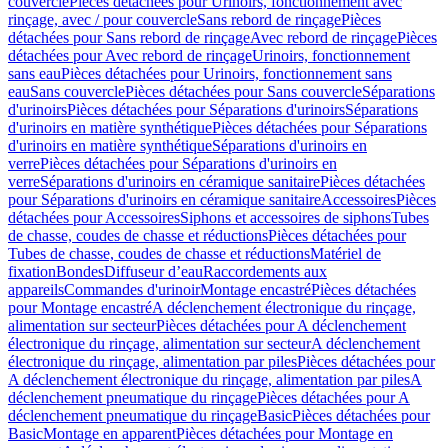
couvercle
Pièces détachées pour Urinoirs, fonctionnement avec
rinçage, avec / pour couvercle
Sans rebord de rinçage
Pièces
détachées pour Sans rebord de rinçage
Avec rebord de rinçage
Pièces
détachées pour Avec rebord de rinçage
Urinoirs, fonctionnement
sans eau
Pièces détachées pour Urinoirs, fonctionnement sans
eau
Sans couvercle
Pièces détachées pour Sans couvercle
Séparations
d'urinoirs
Pièces détachées pour Séparations d'urinoirs
Séparations
d'urinoirs en matière synthétique
Pièces détachées pour Séparations
d'urinoirs en matière synthétique
Séparations d'urinoirs en
verre
Pièces détachées pour Séparations d'urinoirs en
verre
Séparations d'urinoirs en céramique sanitaire
Pièces détachées
pour Séparations d'urinoirs en céramique sanitaire
Accessoires
Pièces
détachées pour Accessoires
Siphons et accessoires de siphons
Tubes
de chasse, coudes de chasse et réductions
Pièces détachées pour
Tubes de chasse, coudes de chasse et réductions
Matériel de
fixation
Bondes
Diffuseur d’eau
Raccordements aux
appareils
Commandes d'urinoir
Montage encastré
Pièces détachées
pour Montage encastré
A déclenchement électronique du rinçage,
alimentation sur secteur
Pièces détachées pour A déclenchement
électronique du rinçage, alimentation sur secteur
A déclenchement
électronique du rinçage, alimentation par piles
Pièces détachées pour
A déclenchement électronique du rinçage, alimentation par piles
A
déclenchement pneumatique du rinçage
Pièces détachées pour A
déclenchement pneumatique du rinçage
Basic
Pièces détachées pour
Basic
Montage en apparent
Pièces détachées pour Montage en