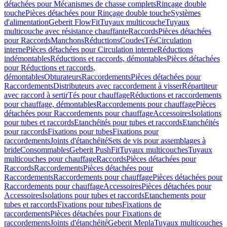
détachées pour Mécanismes de chasse complets
Rinçage double
touche
Pièces détachées pour Rinçage double touche
Systèmes
d'alimentation
Geberit FlowFit
Tuyaux multicouche
Tuyaux
multicouche avec résistance chauffante
Raccords
Pièces détachées
pour Raccords
Manchons
Réductions
Coudes
Tés
Circulation
interne
Pièces détachées pour Circulation interne
Réductions
indémontables
Réductions et raccords, démontables
Pièces détachées
pour Réductions et raccords,
démontables
Obturateurs
Raccordements
Pièces détachées pour
Raccordements
Distributeurs avec raccordement à visser
Répartiteur
avec raccord à sertir
Tés pour chauffage
Réductions et raccordements
pour chauffage, démontables
Raccordements pour chauffage
Pièces
détachées pour Raccordements pour chauffage
Accessoires
Isolations
pour tubes et raccords
Etanchéités pour tubes et raccords
Etanchéités
pour raccords
Fixations pour tubes
Fixations pour
raccordements
Joints d'étanchéité
Sets de vis pour assemblages à
bride
Consommables
Geberit PushFit
Tuyaux multicouches
Tuyaux
multicouches pour chauffage
Raccords
Pièces détachées pour
Raccords
Raccordements
Pièces détachées pour
Raccordements
Raccordements pour chauffage
Pièces détachées pour
Raccordements pour chauffage
Accessoires
Pièces détachées pour
Accessoires
Isolations pour tubes et raccords
Etanchements pour
tubes et raccords
Fixations pour tubes
Fixations de
raccordements
Pièces détachées pour Fixations de
raccordements
Joints d'étanchéité
Geberit Mepla
Tuyaux multicouches