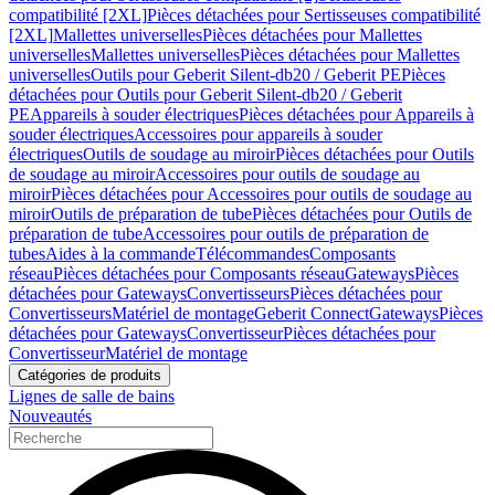
compatibilité [2XL]
Pièces détachées pour Sertisseuses compatibilité
[2XL]
Mallettes universelles
Pièces détachées pour Mallettes
universelles
Mallettes universelles
Pièces détachées pour Mallettes
universelles
Outils pour Geberit Silent-db20 / Geberit PE
Pièces
détachées pour Outils pour Geberit Silent-db20 / Geberit
PE
Appareils à souder électriques
Pièces détachées pour Appareils à
souder électriques
Accessoires pour appareils à souder
électriques
Outils de soudage au miroir
Pièces détachées pour Outils
de soudage au miroir
Accessoires pour outils de soudage au
miroir
Pièces détachées pour Accessoires pour outils de soudage au
miroir
Outils de préparation de tube
Pièces détachées pour Outils de
préparation de tube
Accessoires pour outils de préparation de
tubes
Aides à la commande
Télécommandes
Composants
réseau
Pièces détachées pour Composants réseau
Gateways
Pièces
détachées pour Gateways
Convertisseurs
Pièces détachées pour
Convertisseurs
Matériel de montage
Geberit Connect
Gateways
Pièces
détachées pour Gateways
Convertisseur
Pièces détachées pour
Convertisseur
Matériel de montage
Catégories de produits
Lignes de salle de bains
Nouveautés