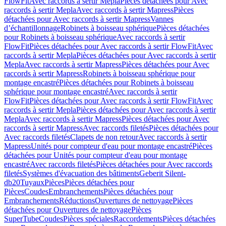
FlowFit
Avec raccords à sertir Mepla
Pièces détachées pour Avec
raccords à sertir Mepla
Avec raccords à sertir Mapress
Pièces
détachées pour Avec raccords à sertir Mapress
Vannes
d’échantillonnage
Robinets à boisseau sphérique
Pièces détachées
pour Robinets à boisseau sphérique
Avec raccords à sertir
FlowFit
Pièces détachées pour Avec raccords à sertir FlowFit
Avec
raccords à sertir Mepla
Pièces détachées pour Avec raccords à sertir
Mepla
Avec raccords à sertir Mapress
Pièces détachées pour Avec
raccords à sertir Mapress
Robinets à boisseau sphérique pour
montage encastré
Pièces détachées pour Robinets à boisseau
sphérique pour montage encastré
Avec raccords à sertir
FlowFit
Pièces détachées pour Avec raccords à sertir FlowFit
Avec
raccords à sertir Mepla
Pièces détachées pour Avec raccords à sertir
Mepla
Avec raccords à sertir Mapress
Pièces détachées pour Avec
raccords à sertir Mapress
Avec raccords filetés
Pièces détachées pour
Avec raccords filetés
Clapets de non retour
Avec raccords à sertir
Mapress
Unités pour compteur d'eau pour montage encastré
Pièces
détachées pour Unités pour compteur d'eau pour montage
encastré
Avec raccords filetés
Pièces détachées pour Avec raccords
filetés
Systèmes d'évacuation des bâtiments
Geberit Silent-
db20
Tuyaux
Pièces
Pièces détachées pour
Pièces
Coudes
Embranchements
Pièces détachées pour
Embranchements
Réductions
Ouvertures de nettoyage
Pièces
détachées pour Ouvertures de nettoyage
Pièces
SuperTube
Coudes
Pièces spéciales
Raccordements
Pièces détachées