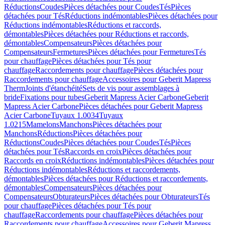
Réductions
Coudes
Pièces détachées pour Coudes
Tés
Pièces
détachées pour Tés
Réductions indémontables
Pièces détachées pour
Réductions indémontables
Réductions et raccords,
démontables
Pièces détachées pour Réductions et raccords,
démontables
Compensateurs
Pièces détachées pour
Compensateurs
Fermetures
Pièces détachées pour Fermetures
Tés
pour chauffage
Pièces détachées pour Tés pour
chauffage
Raccordements pour chauffage
Pièces détachées pour
Raccordements pour chauffage
Accessoires pour Geberit Mapress
Therm
Joints d'étanchéité
Sets de vis pour assemblages à
bride
Fixations pour tubes
Geberit Mapress Acier Carbone
Geberit
Mapress Acier Carbone
Pièces détachées pour Geberit Mapress
Acier Carbone
Tuyaux 1.0034
Tuyaux
1.0215
Mamelons
Manchons
Pièces détachées pour
Manchons
Réductions
Pièces détachées pour
Réductions
Coudes
Pièces détachées pour Coudes
Tés
Pièces
détachées pour Tés
Raccords en croix
Pièces détachées pour
Raccords en croix
Réductions indémontables
Pièces détachées pour
Réductions indémontables
Réductions et raccordements,
démontables
Pièces détachées pour Réductions et raccordements,
démontables
Compensateurs
Pièces détachées pour
Compensateurs
Obturateurs
Pièces détachées pour Obturateurs
Tés
pour chauffage
Pièces détachées pour Tés pour
chauffage
Raccordements pour chauffage
Pièces détachées pour
Raccordements pour chauffage
Accessoires pour Geberit Mapress