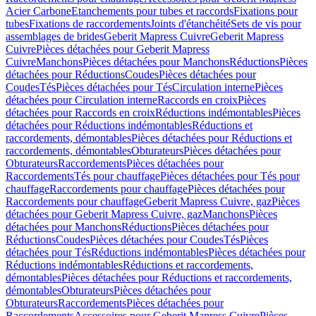
Acier Carbone
Etanchements pour tubes et raccords
Fixations pour
tubes
Fixations de raccordements
Joints d'étanchéité
Sets de vis pour
assemblages de brides
Geberit Mapress Cuivre
Geberit Mapress
Cuivre
Pièces détachées pour Geberit Mapress
Cuivre
Manchons
Pièces détachées pour Manchons
Réductions
Pièces
détachées pour Réductions
Coudes
Pièces détachées pour
Coudes
Tés
Pièces détachées pour Tés
Circulation interne
Pièces
détachées pour Circulation interne
Raccords en croix
Pièces
détachées pour Raccords en croix
Réductions indémontables
Pièces
détachées pour Réductions indémontables
Réductions et
raccordements, démontables
Pièces détachées pour Réductions et
raccordements, démontables
Obturateurs
Pièces détachées pour
Obturateurs
Raccordements
Pièces détachées pour
Raccordements
Tés pour chauffage
Pièces détachées pour Tés pour
chauffage
Raccordements pour chauffage
Pièces détachées pour
Raccordements pour chauffage
Geberit Mapress Cuivre, gaz
Pièces
détachées pour Geberit Mapress Cuivre, gaz
Manchons
Pièces
détachées pour Manchons
Réductions
Pièces détachées pour
Réductions
Coudes
Pièces détachées pour Coudes
Tés
Pièces
détachées pour Tés
Réductions indémontables
Pièces détachées pour
Réductions indémontables
Réductions et raccordements,
démontables
Pièces détachées pour Réductions et raccordements,
démontables
Obturateurs
Pièces détachées pour
Obturateurs
Raccordements
Pièces détachées pour
Raccordements
Accessoires pour Geberit Mapress Cuivre
Pièces