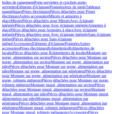
boîtes de rangement
Porte-serviettes et crochets porte-
serviettes
Eléments d'éclairage
Poignées
Jeux de pieds
Tableaux
magnétiques
Prises électriques
Pièces détachées pour Prises
électriques
Autres accessoires
Miroirs et armoires à
glace
Miroirs
Pièces détachées pour Miroirs
Avec éclairage
intégrée
Pièces détachées pour Avec éclairage intégrée
Armoires à
glace
Pièces détachées pour Armoires à glace
Avec éclairage
intégrée
Pièces détachées pour Avec éclairage intégrée
Sans éclairage
intégré
Pièces détachées pour Sans éclairage
intégré
Accessoires
Eléments d'éclairage
Poignées
Autres
accessoires
Prises électriques
Robinetteries
Robinetteries de
lavabo
Pièces détachées pour Robinetteries de lavabo
Montage sur
gorge, alimentation sur secteur
Pièces détachées pour Montage sur
gorge, alimentation sur secteur
Montage sur gorge, alimentation par
piles
Pièces détachées pour Montage sur gorge, alimentation par
piles
Montage sur gorge, alimentation par générateur
Pièces détachées
pour Montage sur gorge, alimentation par générateur
Montage sur
gorge, robinets mitigeurs
Pièces détachées pour Montage sur gorge,
robinets mitigeurs
Montage mural, alimentation sur secteur
Pièces
détachées pour Montage mural, alimentation sur secteur
Montage
mural, alimentation par piles
Pièces détachées pour Montage mural,
alimentation par piles
Montage mural, alimentation par
générateur
Pièces détachées pour Montage mural, alimentation par
générateur
Montage mural, robinets mélangeurs
Pièces détachées
pour Montage mural, robinets mélangeurs
Accessoires
Pièces