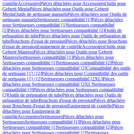
contrôle
Accessoires
Pièces détachées pour Accessoires
Outils pour
Geberit Mepla
Pièces détachées pour Outils pour Geberit
Mepla
Outils de sertissage manuels
Pièces détachées pour Outils de
sertissage manuels
Sertisseuses compatibilité [1]
Pièces détachées
pour Sertisseuses compatibilité [1]
Sertisseuses compatibilité
[2]
Pièces détachées pour Sertisseuses compatibilité [2]
Outils de
préparation de tube
Pièces détachées pour Outils de préparation de
tube
Bouchons d'essai de pression
Pièces détachées pour Bouchons
d'essai de pression
Equipement de contrôle
Accessoires
Outils pour
Geberit Mapress
Pièces détachées pour Outils pour Geberit
Mapress
Sertisseuses compatibilité [1]
Pièces détachées pour
Sertisseuses compatibilité [1]
Sertisseuses compatibilité [2]
Pièces
détachées pour Sertisseuses compatibilité [2]
Compatibilité des outils
de sertissage [1] / [2]
Pièces détachées pour Compatibilité des outils
de sertissage [1] / [2]
Sertisseuses compatibilité [2XL]
Pièces
détachées pour Sertisseuses compatibilité [2XL]
Sertisseuses
compatibilité [3]
Pièces détachées pour Sertisseuses compatibilité
[3]
Outils de préparation de tube
Pièces détachées pour Outils de
préparation de tube
Bouchons d'essai de pression
Pièces détachées
pour Bouchons d'essai de pression
Equipement de contrôle
Pièces
détachées pour Equipement de
contrôle
Accessoires
Sertisseuses
Pièces détachées pour
Sertisseuses
Sertisseuses compatibilité [1]
Pièces détachées pour
Sertisseuses compatibilité [1]
Sertisseuses compatibilité [2]
Pièces
détachées pour Sertisseuses compatibilité [2]
Sertisseuses