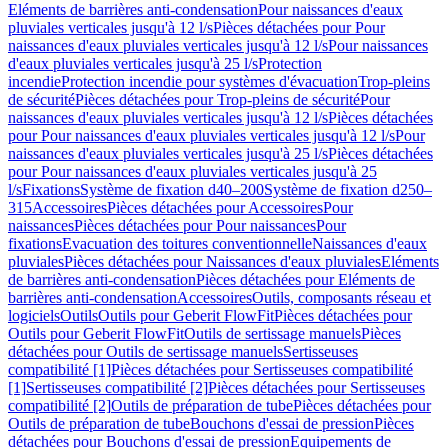
Eléments de barrières anti-condensation
Pour naissances d'eaux
pluviales verticales jusqu'à 12 l/s
Pièces détachées pour Pour
naissances d'eaux pluviales verticales jusqu'à 12 l/s
Pour naissances
d'eaux pluviales verticales jusqu'à 25 l/s
Protection
incendie
Protection incendie pour systèmes d'évacuation
Trop-pleins
de sécurité
Pièces détachées pour Trop-pleins de sécurité
Pour
naissances d'eaux pluviales verticales jusqu'à 12 l/s
Pièces détachées
pour Pour naissances d'eaux pluviales verticales jusqu'à 12 l/s
Pour
naissances d'eaux pluviales verticales jusqu'à 25 l/s
Pièces détachées
pour Pour naissances d'eaux pluviales verticales jusqu'à 25
l/s
Fixations
Système de fixation d40–200
Système de fixation d250–
315
Accessoires
Pièces détachées pour Accessoires
Pour
naissances
Pièces détachées pour Pour naissances
Pour
fixations
Evacuation des toitures conventionnelle
Naissances d'eaux
pluviales
Pièces détachées pour Naissances d'eaux pluviales
Eléments
de barrières anti-condensation
Pièces détachées pour Eléments de
barrières anti-condensation
Accessoires
Outils, composants réseau et
logiciels
Outils
Outils pour Geberit FlowFit
Pièces détachées pour
Outils pour Geberit FlowFit
Outils de sertissage manuels
Pièces
détachées pour Outils de sertissage manuels
Sertisseuses
compatibilité [1]
Pièces détachées pour Sertisseuses compatibilité
[1]
Sertisseuses compatibilité [2]
Pièces détachées pour Sertisseuses
compatibilité [2]
Outils de préparation de tube
Pièces détachées pour
Outils de préparation de tube
Bouchons d'essai de pression
Pièces
détachées pour Bouchons d'essai de pression
Equipements de