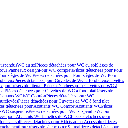
suspendus
WC au sol
Pièces détachées pour WC au sol
Sièges de
 pour Panneaux design
Pour WC complets
Pièces détachées pour Pour
Pour sièges de WC
Pièces détachées pour Pour sièges de WC
Pour
nd creux
Pièces détachées pour Cuvettes de WC à fond creux
Cuvettes
 pour réservoir attenant
Pièces détachées pour Cuvettes de WC à
lat
Pièces détachées pour Cuvettes de WC à fond plat
Réservoirs
Abattants WC
WC Comfort
Pièces détachées pour WC
surélevées
Pièces détachées pour Cuvettes de WC à fond plat
ces détachées pour Abattants WC Comfort
Abattants WC
Pièces
s
WC suspendus
Pièces détachées pour WC suspendus
WC au
hées pour Abattants WC
Lunettes de WC
Pièces détachées pour
idets au sol
Pièces détachées pour Bidets au sol
Accessoires
Pièces
clenchement
Pour réservoirs à encastrer Sigma
Pièces détachées pour