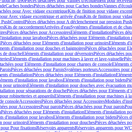
e douche, d90
Pièces détachées pour Vannes d'écoulement pour receveu
nde
Caches bondes
Pièces détachées pour Caches bondes
Vannes d'écoul
achées pour Avec vidage excentrique
Kits de finition pour vidage excen
pour Avec vidage excentrique et arrivée d'eau
Kits de finition pour vida
n PushControl
Pièces détachées pour A déclenchement par pression Pus
res
Kits de raccordement
Arrivées d'eau
Systèmes d'installation et de chas
ires
Pièces détachées pour Accessoires
Eléments d'installation
Pièces dét
'installation pour lavabos
Pièces détachées pour Eléments d'installation
s
Pièces détachées pour Eléments d'installation pour urinoirs
Eléments d'i
ments d'installation pour douches et baignoires
Pièces détachées pour Elé
ns de douche
Eléments d'installation pour déversoirs
Pièces détachées pou
teries
Eléments d'installation pour machines à laver et lave-vaisselle
Pièc
tachées pour Eléments d'installation pour charges de console
Eléments d'
Parois
Pièces détachées pour Parois
Systèmes porteurs
Accessoires pour p
nts d'installation
Pièces détachées pour Eléments d'installation
Eléments
éments d'installation pour lavabos
Eléments d'installation pour bidets
Piè
n pour urinoirs
Eléments d'installation pour douches avec évacuation m
tallation pour séparations de douche
Pièces détachées pour Eléments d’i
pour robinetteries et appareils
Eléments d'installation pour machines à lav
 de console
Accessoires
Pièces détachées pour Accessoires
Modules d'inst
hées pour Accessoires
Pour parois
Pièces détachées pour Pour parois
Pou
n
Pièces détachées pour Eléments d'installation
Eléments d'installation 
s d'installation pour lavabos
Eléments d'installation pour bidets
Pièces d
n pour urinoirs
Eléments d'installation pour douches
Pièces détachées po
 pour Pour fixations
Réservoirs apparents
Réservoirs apparents pour WC,