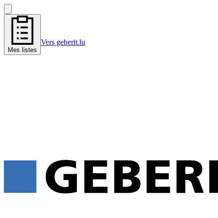
Vers geberit.lu
Mes listes