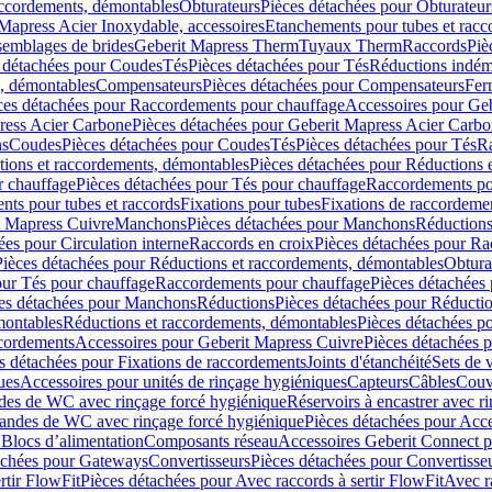
accordements, démontables
Obturateurs
Pièces détachées pour Obturateur
Mapress Acier Inoxydable, accessoires
Etanchements pour tubes et racc
ssemblages de brides
Geberit Mapress Therm
Tuyaux Therm
Raccords
Piè
 détachées pour Coudes
Tés
Pièces détachées pour Tés
Réductions indém
s, démontables
Compensateurs
Pièces détachées pour Compensateurs
Fer
ces détachées pour Raccordements pour chauffage
Accessoires pour Ge
ress Acier Carbone
Pièces détachées pour Geberit Mapress Acier Carb
ns
Coudes
Pièces détachées pour Coudes
Tés
Pièces détachées pour Tés
Ra
ions et raccordements, démontables
Pièces détachées pour Réductions 
r chauffage
Pièces détachées pour Tés pour chauffage
Raccordements po
ts pour tubes et raccords
Fixations pour tubes
Fixations de raccordeme
t Mapress Cuivre
Manchons
Pièces détachées pour Manchons
Réduction
ées pour Circulation interne
Raccords en croix
Pièces détachées pour Ra
Pièces détachées pour Réductions et raccordements, démontables
Obtura
our Tés pour chauffage
Raccordements pour chauffage
Pièces détachées
es détachées pour Manchons
Réductions
Pièces détachées pour Réducti
montables
Réductions et raccordements, démontables
Pièces détachées p
cordements
Accessoires pour Geberit Mapress Cuivre
Pièces détachées 
s détachées pour Fixations de raccordements
Joints d'étanchéité
Sets de 
ues
Accessoires pour unités de rinçage hygiéniques
Capteurs
Câbles
Couve
des de WC avec rinçage forcé hygiénique
Réservoirs à encastrer avec r
mandes de WC avec rinçage forcé hygiénique
Pièces détachées pour Acc
 Blocs d’alimentation
Composants réseau
Accessoires Geberit Connect p
achées pour Gateways
Convertisseurs
Pièces détachées pour Convertisse
rtir FlowFit
Pièces détachées pour Avec raccords à sertir FlowFit
Avec r