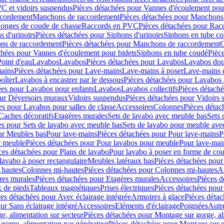
C et vidoirs suspendus
Pièces détachées pour Vannes d'écoulement pou
ccordement
Manchons de raccordement
Pièces détachées pour Manchons
longes de coude de chasse
Raccords en PVC
Pièces détachées pour Ra
s d'urinoirs
Pièces détachées pour Siphons d'urinoirs
Siphons en tube c
ns de raccordement
Pièces détachées pour Manchons de raccordement
C
chées pour Vannes d'écoulement pour bidets
Siphons en tube coudé
Pièc
Point d'eau
Lavabos
Lavabos
Pièces détachées pour Lavabos
Lavabos dou
ains
Pièces détachées pour Lave-mains
Lave-mains à poser
Lave-mains 
oîter
Lavabos à encastrer par le dessous
Pièces détachées pour Lavabos à
ées pour Lavabos pour enfants
Lavabos
Lavabos collectifs
Pièces détaché
our Déversoirs muraux
Vidoirs suspendus
Pièces détachées pour Vidoirs
es pour Lavabos pour salles de classe
Accessoires
Colonnes
Pièces détac
Caches décoratifs
Etagères murales
Sets de lavabo avec meuble bas
Sets 
es pour Sets de lavabo avec meuble bas
Sets de lavabo pour meuble ave
ur Meubles bas
Pour lave-mains
Pièces détachées pour Pour lave-mains
P
r meuble
Pièces détachées pour Pour lavabos pour meuble
Pour lave-mai
ces détachées pour Plans de lavabo
Pour lavabo à poser en forme de cou
lavabo à poser rectangulaire
Meubles latéraux bas
Pièces détachées pour
 hautes
Colonnes mi-hautes
Pièces détachées pour Colonnes mi-hautes
A
res murales
Pièces détachées pour Etagères murales
Accessoires
Pièces d
x de pieds
Tableaux magnétiques
Prises électriques
Pièces détachées pour 
es détachées pour Avec éclairage intégrée
Armoires à glace
Pièces détac
ur Sans éclairage intégré
Accessoires
Eléments d'éclairage
Poignées
Autr
e, alimentation sur secteur
Pièces détachées pour Montage sur gorge, al
gorge, alimentation par générateur
Pièces détachées pour Montage sur g