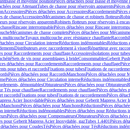
ant
Basse et moyenne position
Pièces détachées pour Basse et moyenne 
achées pour Attenant
Tubes de chasse pour réservoirs apparents
Pièces d
on
Accessoires
Pièces détachées pour Accessoires
Raccordements
Pièces 
s de chasse
Accessoires
Mécanismes de chasse et robinets flotteurs
Robin
eurs pour réservoirs apparents
Robinets flotteurs pour réservoirs à encas
 chasse
Rinçage interrompable
Pièces détachées pour Rinçage interromp
touche
Mécanismes de chasse complets
Pièces détachées pour Mécanisme
 multicouche
Tuyaux multicouche avec résistance chauffante
Raccords
étachées pour Circulation interne
Réductions indémontables
Réductions e
rdements
Distributeurs avec raccordement à visser
Répartiteur avec raccor
es pour Raccordements pour chauffage
Accessoires
Isolations pour tubes
nchéité
Sets de vis pour assemblages à bride
Consommables
Geberit Push
ces détachées pour Raccordements
Raccordements pour chauffage
Pièce
ts pour tubes et raccords
Fixations pour tubes
Fixations de raccordeme
ords
Pièces détachées pour Raccords
Manchons
Pièces détachées pour 
erne
Pièces détachées pour Circulation interne
Réductions indémontables
cordements, démontables
Obturateurs
Pièces détachées pour Obturateurs
R
ur Tés pour chauffage
Raccordements pour chauffage
Pièces détachées 
et raccords
Fixations pour tubes
Fixations de raccordements
Pièces détac
apress Acier Inoxydable
Pièces détachées pour Geberit Mapress Acier 
s
Manchons
Pièces détachées pour Manchons
Réductions
Pièces détaché
on interne
Réductions indémontables
Pièces détachées pour Réductions 
eurs
Pièces détachées pour Compensateurs
Obturateurs
Pièces détachées 
es pour Geberit Mapress Acier Inoxydable, gaz
Tubes 1.4401
Pièces dét
 détachées pour Coudes
Tés
Pièces détachées pour Tés
Réductions indém