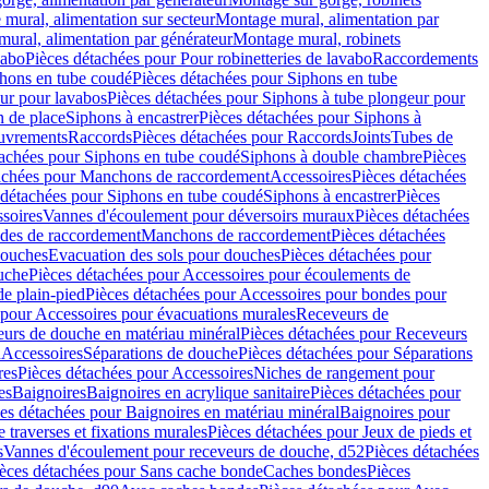
mural, alimentation sur secteur
Montage mural, alimentation par
ural, alimentation par générateur
Montage mural, robinets
vabo
Pièces détachées pour Pour robinetteries de lavabo
Raccordements
hons en tube coudé
Pièces détachées pour Siphons en tube
ur pour lavabos
Pièces détachées pour Siphons à tube plongeur pour
n de place
Siphons à encastrer
Pièces détachées pour Siphons à
uvrements
Raccords
Pièces détachées pour Raccords
Joints
Tubes de
tachées pour Siphons en tube coudé
Siphons à double chambre
Pièces
achées pour Manchons de raccordement
Accessoires
Pièces détachées
 détachées pour Siphons en tube coudé
Siphons à encastrer
Pièces
soires
Vannes d'écoulement pour déversoirs muraux
Pièces détachées
udes de raccordement
Manchons de raccordement
Pièces détachées
ouches
Evacuation des sols pour douches
Pièces détachées pour
uche
Pièces détachées pour Accessoires pour écoulements de
e plain-pied
Pièces détachées pour Accessoires pour bondes pour
 pour Accessoires pour évacuations murales
Receveurs de
urs de douche en matériau minéral
Pièces détachées pour Receveurs
n
Accessoires
Séparations de douche
Pièces détachées pour Séparations
res
Pièces détachées pour Accessoires
Niches de rangement pour
es
Baignoires
Baignoires en acrylique sanitaire
Pièces détachées pour
es détachées pour Baignoires en matériau minéral
Baignoires pour
e traverses et fixations murales
Pièces détachées pour Jeux de pieds et
s
Vannes d'écoulement pour receveurs de douche, d52
Pièces détachées
èces détachées pour Sans cache bonde
Caches bondes
Pièces