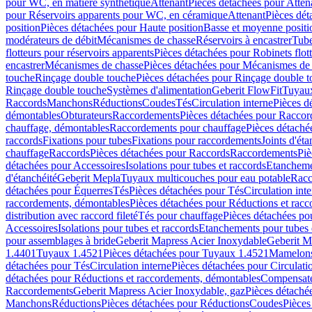
pour WC, en matière synthétique
Attenant
Pièces détachées pour Atten
pour Réservoirs apparents pour WC, en céramique
Attenant
Pièces dét
position
Pièces détachées pour Haute position
Basse et moyenne positi
modérateurs de débit
Mécanismes de chasse
Réservoirs à encastrer
Tube
flotteurs pour réservoirs apparents
Pièces détachées pour Robinets flott
encastrer
Mécanismes de chasse
Pièces détachées pour Mécanismes de
touche
Rinçage double touche
Pièces détachées pour Rinçage double 
Rinçage double touche
Systèmes d'alimentation
Geberit FlowFit
Tuyaux
Raccords
Manchons
Réductions
Coudes
Tés
Circulation interne
Pièces d
démontables
Obturateurs
Raccordements
Pièces détachées pour Racco
chauffage, démontables
Raccordements pour chauffage
Pièces détaché
raccords
Fixations pour tubes
Fixations pour raccordements
Joints d'éta
chauffage
Raccords
Pièces détachées pour Raccords
Raccordements
Piè
détachées pour Accessoires
Isolations pour tubes et raccords
Etanchemen
d'étanchéité
Geberit Mepla
Tuyaux multicouches pour eau potable
Racc
détachées pour Équerres
Tés
Pièces détachées pour Tés
Circulation int
raccordements, démontables
Pièces détachées pour Réductions et rac
distribution avec raccord fileté
Tés pour chauffage
Pièces détachées po
Accessoires
Isolations pour tubes et raccords
Etanchements pour tubes 
pour assemblages à bride
Geberit Mapress Acier Inoxydable
Geberit M
1.4401
Tuyaux 1.4521
Pièces détachées pour Tuyaux 1.4521
Mamelon
détachées pour Tés
Circulation interne
Pièces détachées pour Circulati
détachées pour Réductions et raccordements, démontables
Compensat
Raccordements
Geberit Mapress Acier Inoxydable, gaz
Pièces détaché
Manchons
Réductions
Pièces détachées pour Réductions
Coudes
Pièces