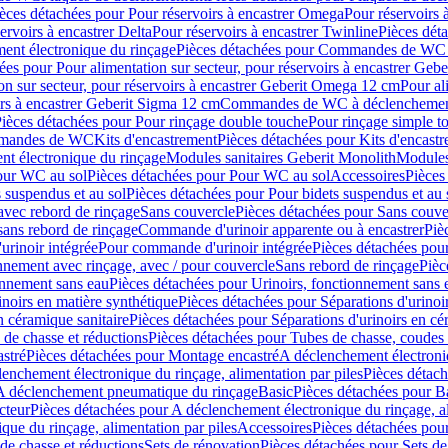
èces détachées pour Pour réservoirs à encastrer Omega
Pour réservoirs 
ervoirs à encastrer Delta
Pour réservoirs à encastrer Twinline
Pièces déta
t électronique du rinçage
Pièces détachées pour Commandes de WC à
ées pour Pour alimentation sur secteur, pour réservoirs à encastrer Geb
on sur secteur, pour réservoirs à encastrer Geberit Omega 12 cm
Pour al
irs à encastrer Geberit Sigma 12 cm
Commandes de WC à déclenchement
ièces détachées pour Pour rinçage double touche
Pour rinçage simple t
ommandes de WC
Kits d'encastrement
Pièces détachées pour Kits d'encast
t électronique du rinçage
Modules sanitaires Geberit Monolith
Modules
our WC au sol
Pièces détachées pour Pour WC au sol
Accessoires
Pièces
 suspendus et au sol
Pièces détachées pour Pour bidets suspendus et au 
avec rebord de rinçage
Sans couvercle
Pièces détachées pour Sans couve
sans rebord de rinçage
Commande d'urinoir apparente ou à encastrer
Piè
rinoir intégrée
Pour commande d'urinoir intégrée
Pièces détachées pou
nnement avec rinçage, avec / pour couvercle
Sans rebord de rinçage
Pièc
onnement sans eau
Pièces détachées pour Urinoirs, fonctionnement sans 
inoirs en matière synthétique
Pièces détachées pour Séparations d'urinoi
n céramique sanitaire
Pièces détachées pour Séparations d'urinoirs en cé
 de chasse et réductions
Pièces détachées pour Tubes de chasse, coudes 
stré
Pièces détachées pour Montage encastré
A déclenchement électroniq
enchement électronique du rinçage, alimentation par piles
Pièces détach
 A déclenchement pneumatique du rinçage
Basic
Pièces détachées pour B
cteur
Pièces détachées pour A déclenchement électronique du rinçage, al
que du rinçage, alimentation par piles
Accessoires
Pièces détachées pou
de chasse et réductions
Sets de rénovation
Pièces détachées pour Sets de