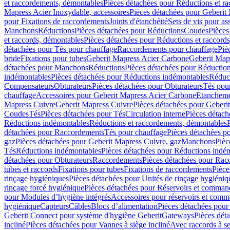
et raccordements, démontables
Pièces détachées pour Réductions et r
Mapress Acier Inoxydable, accessoires
Pièces détachées pour Geberit 
pour Fixations de raccordements
Joints d'étanchéité
Sets de vis pour a
Manchons
Réductions
Pièces détachées pour Réductions
Coudes
Pièces
et raccords, démontables
Pièces détachées pour Réductions et raccord
détachées pour Tés pour chauffage
Raccordements pour chauffage
Piè
bride
Fixations pour tubes
Geberit Mapress Acier Carbone
Geberit Map
détachées pour Manchons
Réductions
Pièces détachées pour Réductio
indémontables
Pièces détachées pour Réductions indémontables
Réduct
Compensateurs
Obturateurs
Pièces détachées pour Obturateurs
Tés pou
chauffage
Accessoires pour Geberit Mapress Acier Carbone
Etanchemen
Mapress Cuivre
Geberit Mapress Cuivre
Pièces détachées pour Geberi
Coudes
Tés
Pièces détachées pour Tés
Circulation interne
Pièces détach
Réductions indémontables
Réductions et raccordements, démontables
détachées pour Raccordements
Tés pour chauffage
Pièces détachées p
gaz
Pièces détachées pour Geberit Mapress Cuivre, gaz
Manchons
Pièc
Tés
Réductions indémontables
Pièces détachées pour Réductions indé
détachées pour Obturateurs
Raccordements
Pièces détachées pour Rac
tubes et raccords
Fixations pour tubes
Fixations de raccordements
Pièce
rinçage hygiéniques
Pièces détachées pour Unités de rinçage hygiéniq
rinçage forcé hygiénique
Pièces détachées pour Réservoirs et comman
pour Modules d’hygiène intégrés
Accessoires pour réservoirs et com
hygiénique
Capteurs
Câbles
Blocs d’alimentation
Pièces détachées pour
Geberit Connect pour système d'hygiène Geberit
Gateways
Pièces dét
incliné
Pièces détachées pour Vannes à siège incliné
Avec raccords à se