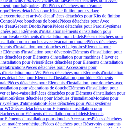
rs de douche, d90
Avec caches bondes
Pièces détachées pour Avec
ement pour baignoires, d52
Pièces détachées pour Vannes
trique
Pièces détachées pour Kits de finition pour vidage
ge excentrique et arrivée d'eau
Pièces détachées pour Kits de finition
hControl
Avec bouchons de bonde
Pièces détachées pour Avec
se d'eau
Geberit Duofix
Parois
Pièces détachées pour Parois
Systèmes
achées pour Eléments d'installation
Eléments d'installation pour
 pour lavabos
Eléments d'installation pour bidets
Pièces détachées pour
nstallation pour douches avec évacuation murale
Pièces détachées
ments d'installation pour douches et baignoires
Eléments pour
r Eléments d'installation pour déversoirs
Eléments d'installation pour
es détachées pour Eléments d'installation pour machines à laver et
installation pour éviers
Pièces détachées pour Eléments d'installation
réfabrications
Pièces détachées pour Accessoires pour
 d'installation pour WC
Pièces détachées pour Eléments d'installation
ces détachées pour Eléments d'installation pour bidets
Eléments
urale
Pièces détachées pour Eléments d'installation pour douches avec
nstallation pour séparations de douche
Eléments d'installation pour
er et lave-vaisselle
Pièces détachées pour Eléments d'installation pour
allation
Pièces détachées pour Modules d'installation
Modules pour
r systèmes d'alimentation
Pièces détachées pour Pour systèmes
pour WC
Pièces détachées pour Eléments d'installation pour
étachées pour Eléments d'installation pour bidets
Eléments
ur Eléments d'installation pour douches
Accessoires
Pièces détachées
 en matière synthétique
Pièces détachées pour Réservoirs apparents