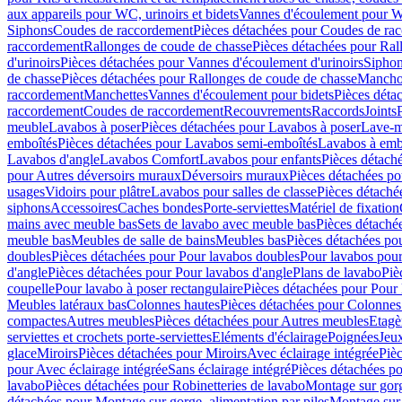
aux appareils pour WC, urinoirs et bidets
Vannes d'écoulement pour W
Siphons
Coudes de raccordement
Pièces détachées pour Coudes de ra
raccordement
Rallonges de coude de chasse
Pièces détachées pour Ral
d'urinoirs
Pièces détachées pour Vannes d'écoulement d'urinoirs
Siphon
de chasse
Pièces détachées pour Rallonges de coude de chasse
Mancho
raccordement
Manchettes
Vannes d'écoulement pour bidets
Pièces déta
raccordement
Coudes de raccordement
Recouvrements
Raccords
Joints
meuble
Lavabos à poser
Pièces détachées pour Lavabos à poser
Lave-m
emboîtés
Pièces détachées pour Lavabos semi-emboîtés
Lavabos à emb
Lavabos d'angle
Lavabos Comfort
Lavabos pour enfants
Pièces détach
pour Autres déversoirs muraux
Déversoirs muraux
Pièces détachées p
usages
Vidoirs pour plâtre
Lavabos pour salles de classe
Pièces détaché
siphons
Accessoires
Caches bondes
Porte-serviettes
Matériel de fixation
mains avec meuble bas
Sets de lavabo avec meuble bas
Pièces détaché
meuble bas
Meubles de salle de bains
Meubles bas
Pièces détachées po
doubles
Pièces détachées pour Pour lavabos doubles
Pour lavabos pou
d'angle
Pièces détachées pour Pour lavabos d'angle
Plans de lavabo
Piè
coupelle
Pour lavabo à poser rectangulaire
Pièces détachées pour Pour 
Meubles latéraux bas
Colonnes hautes
Pièces détachées pour Colonnes
compactes
Autres meubles
Pièces détachées pour Autres meubles
Etagè
serviettes et crochets porte-serviettes
Eléments d'éclairage
Poignées
Jeu
glace
Miroirs
Pièces détachées pour Miroirs
Avec éclairage intégrée
Pièc
pour Avec éclairage intégrée
Sans éclairage intégré
Pièces détachées po
lavabo
Pièces détachées pour Robinetteries de lavabo
Montage sur gorg
détachées pour Montage sur gorge, alimentation par piles
Montage sur 