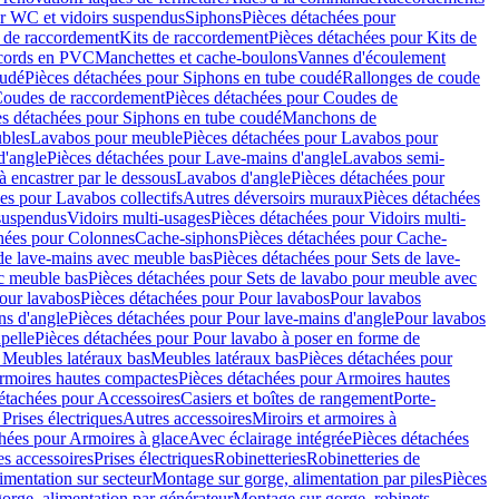
r WC et vidoirs suspendus
Siphons
Pièces détachées pour
 de raccordement
Kits de raccordement
Pièces détachées pour Kits de
ccords en PVC
Manchettes et cache-boulons
Vannes d'écoulement
oudé
Pièces détachées pour Siphons en tube coudé
Rallonges de coude
oudes de raccordement
Pièces détachées pour Coudes de
es détachées pour Siphons en tube coudé
Manchons de
bles
Lavabos pour meuble
Pièces détachées pour Lavabos pour
d'angle
Pièces détachées pour Lave-mains d'angle
Lavabos semi-
 encastrer par le dessous
Lavabos d'angle
Pièces détachées pour
es pour Lavabos collectifs
Autres déversoirs muraux
Pièces détachées
 suspendus
Vidoirs multi-usages
Pièces détachées pour Vidoirs multi-
hées pour Colonnes
Cache-siphons
Pièces détachées pour Cache-
de lave-mains avec meuble bas
Pièces détachées pour Sets de lave-
c meuble bas
Pièces détachées pour Sets de lavabo pour meuble avec
our lavabos
Pièces détachées pour Pour lavabos
Pour lavabos
ns d'angle
Pièces détachées pour Pour lave-mains d'angle
Pour lavabos
pelle
Pièces détachées pour Pour lavabo à poser en forme de
 Meubles latéraux bas
Meubles latéraux bas
Pièces détachées pour
rmoires hautes compactes
Pièces détachées pour Armoires hautes
étachées pour Accessoires
Casiers et boîtes de rangement
Porte-
Prises électriques
Autres accessoires
Miroirs et armoires à
hées pour Armoires à glace
Avec éclairage intégrée
Pièces détachées
es accessoires
Prises électriques
Robinetteries
Robinetteries de
imentation sur secteur
Montage sur gorge, alimentation par piles
Pièces
orge, alimentation par générateur
Montage sur gorge, robinets