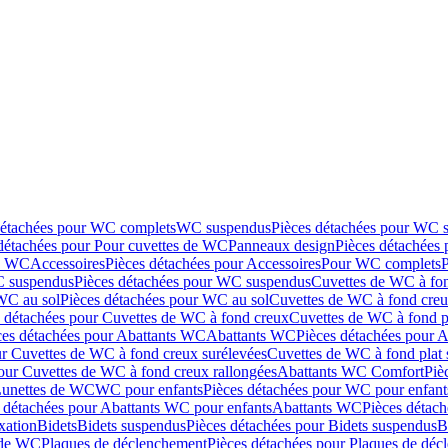
détachées pour WC complets
WC suspendus
Pièces détachées pour WC 
détachées pour Pour cuvettes de WC
Panneaux design
Pièces détachées
de WC
Accessoires
Pièces détachées pour Accessoires
Pour WC complets
 suspendus
Pièces détachées pour WC suspendus
Cuvettes de WC à fo
WC au sol
Pièces détachées pour WC au sol
Cuvettes de WC à fond creux
s détachées pour Cuvettes de WC à fond creux
Cuvettes de WC à fond p
ces détachées pour Abattants WC
Abattants WC
Pièces détachées pour 
ur Cuvettes de WC à fond creux surélevées
Cuvettes de WC à fond plat 
our Cuvettes de WC à fond creux rallongées
Abattants WC Comfort
Piè
Lunettes de WC
WC pour enfants
Pièces détachées pour WC pour enfant
 détachées pour Abattants WC pour enfants
Abattants WC
Pièces détac
ixation
Bidets
Bidets suspendus
Pièces détachées pour Bidets suspendus
B
 de WC
Plaques de déclenchement
Pièces détachées pour Plaques de dé