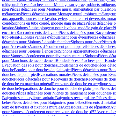
mitigeurs
Pièces détachées pour Montage sur gorge, robinets mitigeurs
piles
Pièces détachées pour Montage mural, alimentation par piles
Mont
mélangeurs
Pièces détachées pour Montage mural, robinets mélangeur
aux appareils pour espace lavabo, éviers, appareils et déversoirs mura
coudé
Siphons en tube coudé, modèle gain de place
Pièces détachées p
lavabos
Siphons à tube plongeur pour lavabos, modèle gain de place
P
encastrer
Raccordements de lavabo
Pièces détachées pour Raccordeme
trop-plein
Rallonges
Vannes d'écoulement pour éviers
Pièces détachées
détachées pour Siphons à double chambre
Siphons pour évier
Pièces d
pour Accessoires
Vannes d'écoulement pour appareils
Pièces détachées
détachées pour Siphons à encastrer
Siphons apparents
Pièces détachée
pour Vannes d'écoulement pour déversoirs muraux
Siphons
Pièces dét
pour Manchons de raccordement
Bondes
Pièces détachées pour Bonde
Evacuation des sols pour douches
Ecoulements de douche
Pièces déta
douche
Bondes pour douches de plain-pied
Pièces détachées pour Bon
douches de plain-pied
Evacuations murales
Pièces détachées pour Eva
douche
Pièces détachées pour Receveurs de douche
Receveurs de douch
de douche en matériau minéral
Receveurs de douche en acrylique sanit
de douche
Séparations de douche pour douche de plain-pied
Pièces dé
douches
Pièces détachées pour Niches de rangement pour douches
Nic
Baignoires en acrylique sanitaire
Baignoires rectangulaires
Pièces déta
bébés
Pièces détachées pour Baignoires pour bébés
Eléments d'installa
jeux de traverses et fixations murales
Accessoires
Kits de réparation
Aut
pour Vannes d'écoulement pour receveurs de douche, d52
Avec cache