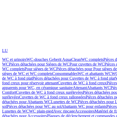
LU
WC et urinoirs
WC-douches Geberit AquaClean
WC complets
Pièces 
WC
Pièces détachées pour Sièges de WC
Pour cuvettes de WC
Pièces 
WC complets
Pour sièges de WC
Pièces détachées pour Pour sièges 
sièges de WC et WC complets
Consommables
WC et abattants WC
WC
de WC à fond plat
Pièces détachées pour Cuvettes de WC à fond plat
fond creux pour réservoir attenant
Cuvettes de WC à fond creux
Pièce
apparents pour WC, en céramique sanitaire
Attenant
Abattants WC
Piè
Comfort
Cuvettes de WC à fond creux surélevées
Pièces détachées po
surélevées
Cuvettes de WC à fond creux rallongées
Pièces détachées p
détachées pour Abattants WC
Lunettes de WC
Pièces détachées pour 
sol
Pièces détachées pour WC au sol
Abattants WC pour enfants
Pièces
Lunettes de WC
WC plain-pied
Avec rinçage
Accessoires
Matériel de f
détachées pour Accessoires
Plaques de déclenchement et commandes