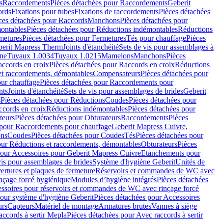
s
Raccordements
Pièces détachées pour Raccordements
Geberit
ords
Fixations pour tubes
Fixations de raccordements
Pièces détachées
ces détachées pour Raccords
Manchons
Pièces détachées pour
ontables
Pièces détachées pour Réductions indémontables
Réductions
metures
Pièces détachées pour Fermetures
Tés pour chauffage
Pièces
berit Mapress Therm
Joints d'étanchéité
Sets de vis pour assemblages à
one
Tuyaux 1.0034
Tuyaux 1.0215
Mamelons
Manchons
Pièces
ccords en croix
Pièces détachées pour Raccords en croix
Réductions
et raccordements, démontables
Compensateurs
Pièces détachées pour
ur chauffage
Pièces détachées pour Raccordements pour
nts
Joints d'étanchéité
Sets de vis pour assemblages de brides
Geberit
s
Pièces détachées pour Réductions
Coudes
Pièces détachées pour
ccords en croix
Réductions indémontables
Pièces détachées pour
teurs
Pièces détachées pour Obturateurs
Raccordements
Pièces
 pour Raccordements pour chauffage
Geberit Mapress Cuivre,
ons
Coudes
Pièces détachées pour Coudes
Tés
Pièces détachées pour
our Réductions et raccordements, démontables
Obturateurs
Pièces
pour Accessoires pour Geberit Mapress Cuivre
Etanchements pour
vis pour assemblages de brides
Système d'hygiène Geberit
Unités de
rtures et plaques de fermeture
Réservoirs et commandes de WC avec
inçage forcé hygiénique
Modules d’hygiène intégrés
Pièces détachées
essoires pour réservoirs et commandes de WC avec rinçage forcé
our système d'hygiène Geberit
Pièces détachées pour Accessoires
urs
Capteurs
Matériel de montage
Armatures brutes
Vannes à siège
accords à sertir Mepla
Pièces détachées pour Avec raccords à sertir