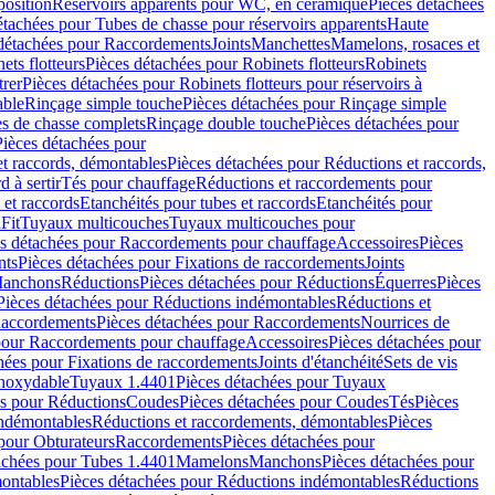
position
Réservoirs apparents pour WC, en céramique
Pièces détachées
étachées pour Tubes de chasse pour réservoirs apparents
Haute
détachées pour Raccordements
Joints
Manchettes
Mamelons, rosaces et
ets flotteurs
Pièces détachées pour Robinets flotteurs
Robinets
trer
Pièces détachées pour Robinets flotteurs pour réservoirs à
able
Rinçage simple touche
Pièces détachées pour Rinçage simple
s de chasse complets
Rinçage double touche
Pièces détachées pour
Pièces détachées pour
t raccords, démontables
Pièces détachées pour Réductions et raccords,
d à sertir
Tés pour chauffage
Réductions et raccordements pour
 et raccords
Etanchéités pour tubes et raccords
Etanchéités pour
Fit
Tuyaux multicouches
Tuyaux multicouches pour
s détachées pour Raccordements pour chauffage
Accessoires
Pièces
nts
Pièces détachées pour Fixations de raccordements
Joints
Manchons
Réductions
Pièces détachées pour Réductions
Équerres
Pièces
Pièces détachées pour Réductions indémontables
Réductions et
accordements
Pièces détachées pour Raccordements
Nourrices de
pour Raccordements pour chauffage
Accessoires
Pièces détachées pour
hées pour Fixations de raccordements
Joints d'étanchéité
Sets de vis
Inoxydable
Tuyaux 1.4401
Pièces détachées pour Tuyaux
es pour Réductions
Coudes
Pièces détachées pour Coudes
Tés
Pièces
indémontables
Réductions et raccordements, démontables
Pièces
pour Obturateurs
Raccordements
Pièces détachées pour
achées pour Tubes 1.4401
Mamelons
Manchons
Pièces détachées pour
ontables
Pièces détachées pour Réductions indémontables
Réductions