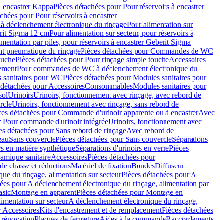
à encastrer Kappa
Pièces détachées pour Pour réservoirs à encastrer
chées pour Pour réservoirs à encastrer
 déclenchement électronique du rinçage
Pour alimentation sur
erit Sigma 12 cm
Pour alimentation sur secteur, pour réservoirs à
imentation par piles, pour réservoirs à encastrer Geberit Sigma
 pneumatique du rinçage
Pièces détachées pour Commandes de WC
ouche
Pièces détachées pour Pour rinçage simple touche
Accessoires
rement
Pour commandes de WC à déclenchement électronique du
 sanitaires pour WC
Pièces détachées pour Modules sanitaires pour
 détachées pour Accessoires
Consommables
Modules sanitaires pour
sol
Urinoirs
Urinoirs, fonctionnement avec rinçage, avec rebord de
rcle
Urinoirs, fonctionnement avec rinçage, sans rebord de
ces détachées pour Commande d'urinoir apparente ou à encastrer
Avec
r Pour commande d'urinoir intégrée
Urinoirs, fonctionnement avec
es détachées pour Sans rebord de rinçage
Avec rebord de
eau
Sans couvercle
Pièces détachées pour Sans couvercle
Séparations
rs en matière synthétique
Séparations d'urinoirs en verre
Pièces
ramique sanitaire
Accessoires
Pièces détachées pour
de chasse et réductions
Matériel de fixation
Bondes
Diffuseur
ue du rinçage, alimentation sur secteur
Pièces détachées pour A
ées pour A déclenchement électronique du rinçage, alimentation par
asic
Montage en apparent
Pièces détachées pour Montage en
imentation sur secteur
A déclenchement électronique du rinçage,
r Accessoires
Kits d'encastrement et de remplacement
Pièces détachées
 rénovation
Plaques de fermeture
Aides à la commande
Raccordements