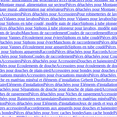
Montage mural, alimentation sur secteur
Pièces détachées pour Montage 
age mural, alimentation par générateur
Pièces détachées pour Montage m
s
Accessoires
Pièces détachées pour Accessoires
Pour robinetteries de la
ux
Vidages pour lavabos
Pièces détachées pour Vidages pour lavabos
Sip
our Siphons en tube coudé, modèle gain de place
Siphons à tube plonge
ièces détachées pour Siphons à tube plongeur pour lavabos, modèle gai
nts de lavabo
Manchons de raccordement
Coudes de raccordement
Reco
 pour Vannes d'écoulement pour éviers
Siphons en tube coudé
Pièces dé
étachées pour Siphons pour évier
Manchons de raccordement
Pièces dét
 pour Vannes d'écoulement pour appareils
Siphons en tube coudé
Pièces
s pour Siphons apparents
Raccords
Pièces détachées pour Raccords
Acces
achées pour Siphons
Coudes de raccordement
Pièces détachées pour Co
s
Accessoires
Pièces détachées pour Accessoires
Douches et baignoires
D
chées pour Ecoulements de douche
Accessoires pour écoulements de do
des pour douches de plain-pied
Accessoires pour bondes pour douches d
cuations murales
Accessoires pour évacuations murales
Pièces détachées
e en matériau minéral et éléments d’installation Geberit Duofix
Receve
aire
Eléments d'installation
Pièces détachées pour Eléments d'installatio
tachées pour Séparations de douche pour douche de plain-pied
Accessoi
hes de rangement
Pièces détachées pour Niches de rangement
Accessoir
chées pour Baignoires rectangulaires
Baignoires en matériau minéral
Pièc
tion
Pièces détachées pour Eléments d'installation
Jeux de pieds et jeux d
res accessoires
Raccordements aux appareils pour douches et baignoire
s bondes
Pièces détachées pour Avec caches bondes
Sans cache bonde
Pi