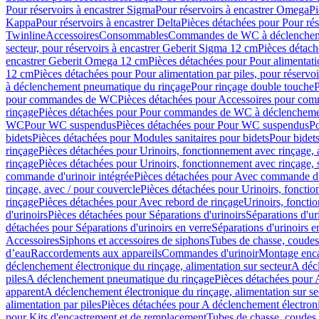
Pour réservoirs à encastrer Sigma
Pour réservoirs à encastrer Omega
Pi
Kappa
Pour réservoirs à encastrer Delta
Pièces détachées pour Pour rés
Twinline
Accessoires
Consommables
Commandes de WC à déclenchemen
secteur, pour réservoirs à encastrer Geberit Sigma 12 cm
Pièces détach
encastrer Geberit Omega 12 cm
Pièces détachées pour Pour alimentati
12 cm
Pièces détachées pour Pour alimentation par piles, pour réservo
à déclenchement pneumatique du rinçage
Pour rinçage double touche
P
pour commandes de WC
Pièces détachées pour Accessoires pour c
rinçage
Pièces détachées pour Pour commandes de WC à déclenchemen
WC
Pour WC suspendus
Pièces détachées pour Pour WC suspendus
P
bidets
Pièces détachées pour Modules sanitaires pour bidets
Pour bidets
rinçage
Pièces détachées pour Urinoirs, fonctionnement avec rinçage, 
rinçage
Pièces détachées pour Urinoirs, fonctionnement avec rinçage, 
commande d'urinoir intégrée
Pièces détachées pour Avec commande d'u
rinçage, avec / pour couvercle
Pièces détachées pour Urinoirs, fonctio
rinçage
Pièces détachées pour Avec rebord de rinçage
Urinoirs, foncti
d'urinoirs
Pièces détachées pour Séparations d'urinoirs
Séparations d'ur
détachées pour Séparations d'urinoirs en verre
Séparations d'urinoirs e
Accessoires
Siphons et accessoires de siphons
Tubes de chasse, coudes
d’eau
Raccordements aux appareils
Commandes d'urinoir
Montage enca
déclenchement électronique du rinçage, alimentation sur secteur
A décl
piles
A déclenchement pneumatique du rinçage
Pièces détachées pour
apparent
A déclenchement électronique du rinçage, alimentation sur se
alimentation par piles
Pièces détachées pour A déclenchement électroni
pour Kits d'encastrement et de remplacement
Tubes de chasse, coudes 