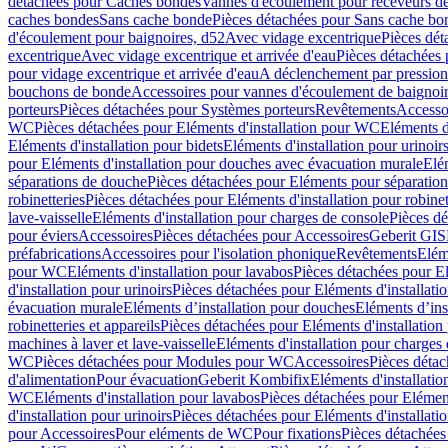
détachées pour Caches bondes
Vannes d'écoulement pour receveurs d
caches bondes
Sans cache bonde
Pièces détachées pour Sans cache bo
d'écoulement pour baignoires, d52
Avec vidage excentrique
Pièces dét
excentrique
Avec vidage excentrique et arrivée d'eau
Pièces détachées 
pour vidage excentrique et arrivée d'eau
A déclenchement par pressio
bouchons de bonde
Accessoires pour vannes d'écoulement de baignoi
porteurs
Pièces détachées pour Systèmes porteurs
Revêtements
Accesso
WC
Pièces détachées pour Eléments d'installation pour WC
Eléments d
Eléments d'installation pour bidets
Eléments d'installation pour urinoir
pour Eléments d'installation pour douches avec évacuation murale
Elé
séparations de douche
Pièces détachées pour Eléments pour séparatio
robinetteries
Pièces détachées pour Eléments d'installation pour robinet
lave-vaisselle
Eléments d'installation pour charges de console
Pièces dé
pour éviers
Accessoires
Pièces détachées pour Accessoires
Geberit GIS
préfabrications
Accessoires pour l'isolation phonique
Revêtements
Eléme
pour WC
Eléments d'installation pour lavabos
Pièces détachées pour El
d'installation pour urinoirs
Pièces détachées pour Eléments d'installatio
évacuation murale
Eléments d’installation pour douches
Eléments d’ins
robinetteries et appareils
Pièces détachées pour Eléments d'installation 
machines à laver et lave-vaisselle
Eléments d'installation pour charges
WC
Pièces détachées pour Modules pour WC
Accessoires
Pièces détac
d'alimentation
Pour évacuation
Geberit Kombifix
Eléments d'installatio
WC
Eléments d'installation pour lavabos
Pièces détachées pour Elément
d'installation pour urinoirs
Pièces détachées pour Eléments d'installatio
pour Accessoires
Pour eléments de WC
Pour fixations
Pièces détachées