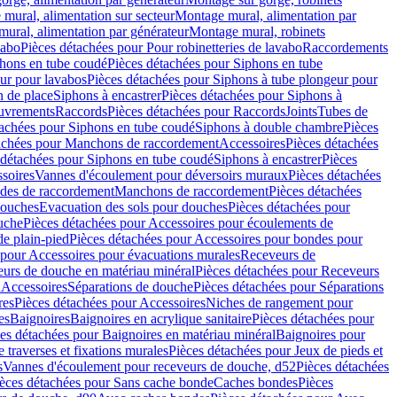
mural, alimentation sur secteur
Montage mural, alimentation par
ural, alimentation par générateur
Montage mural, robinets
vabo
Pièces détachées pour Pour robinetteries de lavabo
Raccordements
hons en tube coudé
Pièces détachées pour Siphons en tube
ur pour lavabos
Pièces détachées pour Siphons à tube plongeur pour
n de place
Siphons à encastrer
Pièces détachées pour Siphons à
uvrements
Raccords
Pièces détachées pour Raccords
Joints
Tubes de
tachées pour Siphons en tube coudé
Siphons à double chambre
Pièces
achées pour Manchons de raccordement
Accessoires
Pièces détachées
 détachées pour Siphons en tube coudé
Siphons à encastrer
Pièces
soires
Vannes d'écoulement pour déversoirs muraux
Pièces détachées
udes de raccordement
Manchons de raccordement
Pièces détachées
ouches
Evacuation des sols pour douches
Pièces détachées pour
uche
Pièces détachées pour Accessoires pour écoulements de
e plain-pied
Pièces détachées pour Accessoires pour bondes pour
 pour Accessoires pour évacuations murales
Receveurs de
urs de douche en matériau minéral
Pièces détachées pour Receveurs
n
Accessoires
Séparations de douche
Pièces détachées pour Séparations
res
Pièces détachées pour Accessoires
Niches de rangement pour
es
Baignoires
Baignoires en acrylique sanitaire
Pièces détachées pour
es détachées pour Baignoires en matériau minéral
Baignoires pour
e traverses et fixations murales
Pièces détachées pour Jeux de pieds et
s
Vannes d'écoulement pour receveurs de douche, d52
Pièces détachées
èces détachées pour Sans cache bonde
Caches bondes
Pièces