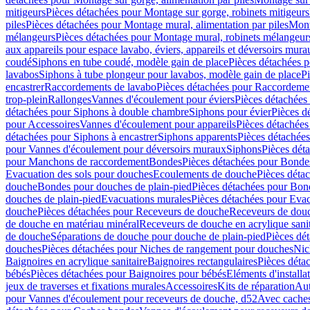
mitigeurs
Pièces détachées pour Montage sur gorge, robinets mitigeurs
piles
Pièces détachées pour Montage mural, alimentation par piles
Mont
mélangeurs
Pièces détachées pour Montage mural, robinets mélangeur
aux appareils pour espace lavabo, éviers, appareils et déversoirs mura
coudé
Siphons en tube coudé, modèle gain de place
Pièces détachées p
lavabos
Siphons à tube plongeur pour lavabos, modèle gain de place
P
encastrer
Raccordements de lavabo
Pièces détachées pour Raccordeme
trop-plein
Rallonges
Vannes d'écoulement pour éviers
Pièces détachées
détachées pour Siphons à double chambre
Siphons pour évier
Pièces d
pour Accessoires
Vannes d'écoulement pour appareils
Pièces détachées
détachées pour Siphons à encastrer
Siphons apparents
Pièces détachée
pour Vannes d'écoulement pour déversoirs muraux
Siphons
Pièces dét
pour Manchons de raccordement
Bondes
Pièces détachées pour Bonde
Evacuation des sols pour douches
Ecoulements de douche
Pièces déta
douche
Bondes pour douches de plain-pied
Pièces détachées pour Bon
douches de plain-pied
Evacuations murales
Pièces détachées pour Eva
douche
Pièces détachées pour Receveurs de douche
Receveurs de douch
de douche en matériau minéral
Receveurs de douche en acrylique sanit
de douche
Séparations de douche pour douche de plain-pied
Pièces dé
douches
Pièces détachées pour Niches de rangement pour douches
Nic
Baignoires en acrylique sanitaire
Baignoires rectangulaires
Pièces déta
bébés
Pièces détachées pour Baignoires pour bébés
Eléments d'installa
jeux de traverses et fixations murales
Accessoires
Kits de réparation
Aut
pour Vannes d'écoulement pour receveurs de douche, d52
Avec cache