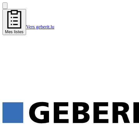
Vers geberit.lu
Mes listes