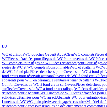
LU
WC et urinoirs
WC-douches Geberit AquaClean
WC complets
Pièces 
WC
Pièces détachées pour Sièges de WC
Pour cuvettes de WC
Pièces 
WC complets
Pour sièges de WC
Pièces détachées pour Pour sièges 
sièges de WC et WC complets
Consommables
WC et abattants WC
WC
de WC à fond plat
Pièces détachées pour Cuvettes de WC à fond plat
fond creux pour réservoir attenant
Cuvettes de WC à fond creux
Pièce
apparents pour WC, en céramique sanitaire
Attenant
Abattants WC
Piè
Comfort
Cuvettes de WC à fond creux surélevées
Pièces détachées po
surélevées
Cuvettes de WC à fond creux rallongées
Pièces détachées p
détachées pour Abattants WC
Lunettes de WC
Pièces détachées pour 
sol
Pièces détachées pour WC au sol
Abattants WC pour enfants
Pièces
Lunettes de WC
WC plain-pied
Avec rinçage
Accessoires
Matériel de f
détachées pour Accessoires
Plaques de déclenchement et commandes