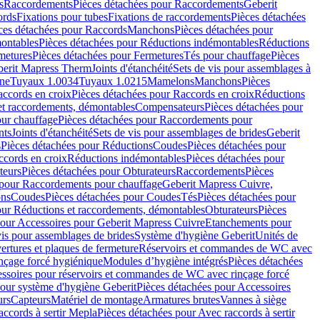
s
Raccordements
Pièces détachées pour Raccordements
Geberit
ords
Fixations pour tubes
Fixations de raccordements
Pièces détachées
ces détachées pour Raccords
Manchons
Pièces détachées pour
ontables
Pièces détachées pour Réductions indémontables
Réductions
metures
Pièces détachées pour Fermetures
Tés pour chauffage
Pièces
berit Mapress Therm
Joints d'étanchéité
Sets de vis pour assemblages à
one
Tuyaux 1.0034
Tuyaux 1.0215
Mamelons
Manchons
Pièces
ccords en croix
Pièces détachées pour Raccords en croix
Réductions
et raccordements, démontables
Compensateurs
Pièces détachées pour
ur chauffage
Pièces détachées pour Raccordements pour
nts
Joints d'étanchéité
Sets de vis pour assemblages de brides
Geberit
s
Pièces détachées pour Réductions
Coudes
Pièces détachées pour
ccords en croix
Réductions indémontables
Pièces détachées pour
teurs
Pièces détachées pour Obturateurs
Raccordements
Pièces
 pour Raccordements pour chauffage
Geberit Mapress Cuivre,
ons
Coudes
Pièces détachées pour Coudes
Tés
Pièces détachées pour
our Réductions et raccordements, démontables
Obturateurs
Pièces
pour Accessoires pour Geberit Mapress Cuivre
Etanchements pour
vis pour assemblages de brides
Système d'hygiène Geberit
Unités de
rtures et plaques de fermeture
Réservoirs et commandes de WC avec
inçage forcé hygiénique
Modules d’hygiène intégrés
Pièces détachées
essoires pour réservoirs et commandes de WC avec rinçage forcé
our système d'hygiène Geberit
Pièces détachées pour Accessoires
urs
Capteurs
Matériel de montage
Armatures brutes
Vannes à siège
accords à sertir Mepla
Pièces détachées pour Avec raccords à sertir