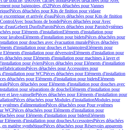
rs de douche, d90
Avec caches bondes
Pièces détachées pour Avec
ement pour baignoires, d52
Pièces détachées pour Vannes
trique
Pièces détachées pour Kits de finition pour vidage
ge excentrique et arrivée d'eau
Pièces détachées pour Kits de finition
hControl
Avec bouchons de bonde
Pièces détachées pour Avec
se d'eau
Geberit Duofix
Parois
Pièces détachées pour Parois
Systèmes
achées pour Eléments d'installation
Eléments d'installation pour
 pour lavabos
Eléments d'installation pour bidets
Pièces détachées pour
nstallation pour douches avec évacuation murale
Pièces détachées
ments d'installation pour douches et baignoires
Eléments pour
r Eléments d'installation pour déversoirs
Eléments d'installation pour
es détachées pour Eléments d'installation pour machines à laver et
installation pour éviers
Pièces détachées pour Eléments d'installation
réfabrications
Pièces détachées pour Accessoires pour
 d'installation pour WC
Pièces détachées pour Eléments d'installation
ces détachées pour Eléments d'installation pour bidets
Eléments
urale
Pièces détachées pour Eléments d'installation pour douches avec
nstallation pour séparations de douche
Eléments d'installation pour
er et lave-vaisselle
Pièces détachées pour Eléments d'installation pour
allation
Pièces détachées pour Modules d'installation
Modules pour
r systèmes d'alimentation
Pièces détachées pour Pour systèmes
pour WC
Pièces détachées pour Eléments d'installation pour
étachées pour Eléments d'installation pour bidets
Eléments
ur Eléments d'installation pour douches
Accessoires
Pièces détachées
 en matière synthétique
Pièces détachées pour Réservoirs apparents