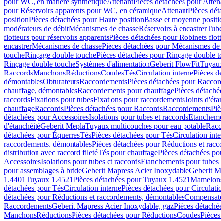
pour WC, en matière synthétique
Attenant
Pièces détachées pour Atten
pour Réservoirs apparents pour WC, en céramique
Attenant
Pièces dét
position
Pièces détachées pour Haute position
Basse et moyenne positi
modérateurs de débit
Mécanismes de chasse
Réservoirs à encastrer
Tube
flotteurs pour réservoirs apparents
Pièces détachées pour Robinets flott
encastrer
Mécanismes de chasse
Pièces détachées pour Mécanismes de
touche
Rinçage double touche
Pièces détachées pour Rinçage double 
Rinçage double touche
Systèmes d'alimentation
Geberit FlowFit
Tuyaux
Raccords
Manchons
Réductions
Coudes
Tés
Circulation interne
Pièces d
démontables
Obturateurs
Raccordements
Pièces détachées pour Racco
chauffage, démontables
Raccordements pour chauffage
Pièces détaché
raccords
Fixations pour tubes
Fixations pour raccordements
Joints d'éta
chauffage
Raccords
Pièces détachées pour Raccords
Raccordements
Piè
détachées pour Accessoires
Isolations pour tubes et raccords
Etanchemen
d'étanchéité
Geberit Mepla
Tuyaux multicouches pour eau potable
Racc
détachées pour Équerres
Tés
Pièces détachées pour Tés
Circulation int
raccordements, démontables
Pièces détachées pour Réductions et rac
distribution avec raccord fileté
Tés pour chauffage
Pièces détachées po
Accessoires
Isolations pour tubes et raccords
Etanchements pour tubes 
pour assemblages à bride
Geberit Mapress Acier Inoxydable
Geberit M
1.4401
Tuyaux 1.4521
Pièces détachées pour Tuyaux 1.4521
Mamelon
détachées pour Tés
Circulation interne
Pièces détachées pour Circulati
détachées pour Réductions et raccordements, démontables
Compensat
Raccordements
Geberit Mapress Acier Inoxydable, gaz
Pièces détaché
Manchons
Réductions
Pièces détachées pour Réductions
Coudes
Pièces