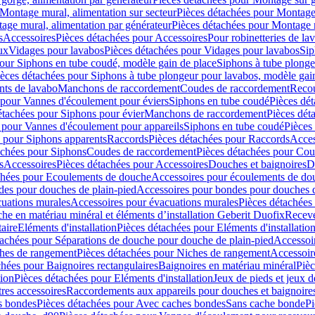
Montage mural, alimentation sur secteur
Pièces détachées pour Montage 
age mural, alimentation par générateur
Pièces détachées pour Montage m
s
Accessoires
Pièces détachées pour Accessoires
Pour robinetteries de la
ux
Vidages pour lavabos
Pièces détachées pour Vidages pour lavabos
Sip
our Siphons en tube coudé, modèle gain de place
Siphons à tube plonge
ièces détachées pour Siphons à tube plongeur pour lavabos, modèle gai
nts de lavabo
Manchons de raccordement
Coudes de raccordement
Reco
 pour Vannes d'écoulement pour éviers
Siphons en tube coudé
Pièces dé
étachées pour Siphons pour évier
Manchons de raccordement
Pièces dét
 pour Vannes d'écoulement pour appareils
Siphons en tube coudé
Pièces
s pour Siphons apparents
Raccords
Pièces détachées pour Raccords
Acces
achées pour Siphons
Coudes de raccordement
Pièces détachées pour Co
s
Accessoires
Pièces détachées pour Accessoires
Douches et baignoires
D
chées pour Ecoulements de douche
Accessoires pour écoulements de do
des pour douches de plain-pied
Accessoires pour bondes pour douches d
cuations murales
Accessoires pour évacuations murales
Pièces détachées
e en matériau minéral et éléments d’installation Geberit Duofix
Receve
aire
Eléments d'installation
Pièces détachées pour Eléments d'installatio
tachées pour Séparations de douche pour douche de plain-pied
Accessoi
hes de rangement
Pièces détachées pour Niches de rangement
Accessoir
chées pour Baignoires rectangulaires
Baignoires en matériau minéral
Pièc
tion
Pièces détachées pour Eléments d'installation
Jeux de pieds et jeux d
res accessoires
Raccordements aux appareils pour douches et baignoire
s bondes
Pièces détachées pour Avec caches bondes
Sans cache bonde
Pi