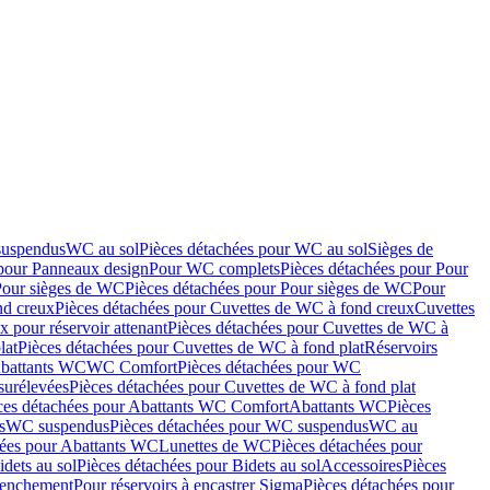
suspendus
WC au sol
Pièces détachées pour WC au sol
Sièges de
 pour Panneaux design
Pour WC complets
Pièces détachées pour Pour
Pour sièges de WC
Pièces détachées pour Pour sièges de WC
Pour
nd creux
Pièces détachées pour Cuvettes de WC à fond creux
Cuvettes
 pour réservoir attenant
Pièces détachées pour Cuvettes de WC à
lat
Pièces détachées pour Cuvettes de WC à fond plat
Réservoirs
Abattants WC
WC Comfort
Pièces détachées pour WC
surélevées
Pièces détachées pour Cuvettes de WC à fond plat
ces détachées pour Abattants WC Comfort
Abattants WC
Pièces
s
WC suspendus
Pièces détachées pour WC suspendus
WC au
hées pour Abattants WC
Lunettes de WC
Pièces détachées pour
idets au sol
Pièces détachées pour Bidets au sol
Accessoires
Pièces
clenchement
Pour réservoirs à encastrer Sigma
Pièces détachées pour