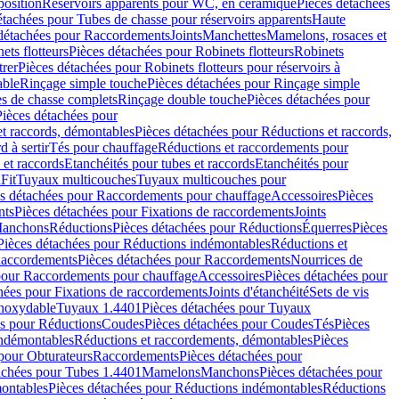
position
Réservoirs apparents pour WC, en céramique
Pièces détachées
étachées pour Tubes de chasse pour réservoirs apparents
Haute
détachées pour Raccordements
Joints
Manchettes
Mamelons, rosaces et
ets flotteurs
Pièces détachées pour Robinets flotteurs
Robinets
trer
Pièces détachées pour Robinets flotteurs pour réservoirs à
able
Rinçage simple touche
Pièces détachées pour Rinçage simple
s de chasse complets
Rinçage double touche
Pièces détachées pour
Pièces détachées pour
t raccords, démontables
Pièces détachées pour Réductions et raccords,
d à sertir
Tés pour chauffage
Réductions et raccordements pour
 et raccords
Etanchéités pour tubes et raccords
Etanchéités pour
Fit
Tuyaux multicouches
Tuyaux multicouches pour
s détachées pour Raccordements pour chauffage
Accessoires
Pièces
nts
Pièces détachées pour Fixations de raccordements
Joints
Manchons
Réductions
Pièces détachées pour Réductions
Équerres
Pièces
Pièces détachées pour Réductions indémontables
Réductions et
accordements
Pièces détachées pour Raccordements
Nourrices de
pour Raccordements pour chauffage
Accessoires
Pièces détachées pour
hées pour Fixations de raccordements
Joints d'étanchéité
Sets de vis
Inoxydable
Tuyaux 1.4401
Pièces détachées pour Tuyaux
es pour Réductions
Coudes
Pièces détachées pour Coudes
Tés
Pièces
indémontables
Réductions et raccordements, démontables
Pièces
pour Obturateurs
Raccordements
Pièces détachées pour
achées pour Tubes 1.4401
Mamelons
Manchons
Pièces détachées pour
ontables
Pièces détachées pour Réductions indémontables
Réductions