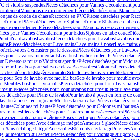
C et vidoirs suspendus
Pièces détachées pour Vannes d'écoulement pou
ccordement
Manchons de raccordement
Pièces détachées pour Manchons
longes de coude de chasse
Raccords en PVC
Pièces détachées pour Ra
s d'urinoirs
Pièces détachées pour Siphons d'urinoirs
Siphons en tube c
ns de raccordement
Pièces détachées pour Manchons de raccordement
C
chées pour Vannes d'écoulement pour bidets
Siphons en tube coudé
Pièc
Point d'eau
Lavabos
Lavabos
Pièces détachées pour Lavabos
Lavabos dou
ains
Pièces détachées pour Lave-mains
Lave-mains à poser
Lave-mains 
oîter
Lavabos à encastrer par le dessous
Pièces détachées pour Lavabos à
ées pour Lavabos pour enfants
Lavabos
Lavabos collectifs
Pièces détaché
our Déversoirs muraux
Vidoirs suspendus
Pièces détachées pour Vidoirs
es pour Lavabos pour salles de classe
Accessoires
Colonnes
Pièces détac
Caches décoratifs
Etagères murales
Sets de lavabo avec meuble bas
Sets 
es pour Sets de lavabo avec meuble bas
Sets de lavabo pour meuble ave
ur Meubles bas
Pour lave-mains
Pièces détachées pour Pour lave-mains
P
r meuble
Pièces détachées pour Pour lavabos pour meuble
Pour lave-mai
ces détachées pour Plans de lavabo
Pour lavabo à poser en forme de cou
lavabo à poser rectangulaire
Meubles latéraux bas
Pièces détachées pour
 hautes
Colonnes mi-hautes
Pièces détachées pour Colonnes mi-hautes
A
res murales
Pièces détachées pour Etagères murales
Accessoires
Pièces d
x de pieds
Tableaux magnétiques
Prises électriques
Pièces détachées pour 
es détachées pour Avec éclairage intégrée
Armoires à glace
Pièces détac
ur Sans éclairage intégré
Accessoires
Eléments d'éclairage
Poignées
Autr
e, alimentation sur secteur
Pièces détachées pour Montage sur gorge, al
gorge, alimentation par générateur
Pièces détachées pour Montage sur g