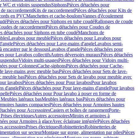
r WC et vidoirs suspendus
Siphons
Pièces détachées pour
 de raccordement
Kits de raccordement
Pièces détachées pour Kits de
ccords en PVC
Manchettes et cache-boulons
Vannes d'écoulement
oudé
Pièces détachées pour Siphons en tube coudé
Rallonges de coude
oudes de raccordement
Pièces détachées pour Coudes de
es détachées pour Siphons en tube coudé
Manchons de
bles
Lavabos pour meuble
Pièces détachées pour Lavabos pour
d'angle
Pièces détachées pour Lave-mains d'angle
Lavabos semi-
 encastrer par le dessous
Lavabos d'angle
Pièces détachées pour
es pour Lavabos collectifs
Autres déversoirs muraux
Pièces détachées
 suspendus
Vidoirs multi-usages
Pièces détachées pour Vidoirs multi-
hées pour Colonnes
Cache-siphons
Pièces détachées pour Cache-
de lave-mains avec meuble bas
Pièces détachées pour Sets de lave-
c meuble bas
Pièces détachées pour Sets de lavabo pour meuble avec
our lavabos
Pièces détachées pour Pour lavabos
Pour lavabos
ns d'angle
Pièces détachées pour Pour lave-mains d'angle
Pour lavabos
pelle
Pièces détachées pour Pour lavabo à poser en forme de
 Meubles latéraux bas
Meubles latéraux bas
Pièces détachées pour
rmoires hautes compactes
Pièces détachées pour Armoires hautes
étachées pour Accessoires
Casiers et boîtes de rangement
Porte-
Prises électriques
Autres accessoires
Miroirs et armoires à
hées pour Armoires à glace
Avec éclairage intégrée
Pièces détachées
es accessoires
Prises électriques
Robinetteries
Robinetteries de
imentation sur secteur
Montage sur gorge, alimentation par piles
Pièces
orge, alimentation par générateur
Montage sur gorge, robinets