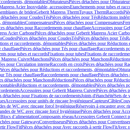
accordements, démontables
Obturateurs
Pièces détachées pour Obturateur
Mapress Acier Inoxydable, accessoires
Etanchements pour tubes et racc
ssemblages de brides
Geberit Mapress Therm
Tuyaux Therm
Raccords
Piè
 détachées pour Coudes
Tés
Pièces détachées pour Tés
Réductions indém
s, démontables
Compensateurs
Pièces détachées pour Compensateurs
Fer
ces détachées pour Raccordements pour chauffage
Accessoires pour Ge
ress Acier Carbone
Pièces détachées pour Geberit Mapress Acier Carb
ns
Coudes
Pièces détachées pour Coudes
Tés
Pièces détachées pour Tés
Ra
ions et raccordements, démontables
Pièces détachées pour Réductions 
r chauffage
Pièces détachées pour Tés pour chauffage
Raccordements po
ts pour tubes et raccords
Fixations pour tubes
Fixations de raccordeme
t Mapress Cuivre
Manchons
Pièces détachées pour Manchons
Réduction
ées pour Circulation interne
Raccords en croix
Pièces détachées pour Ra
Pièces détachées pour Réductions et raccordements, démontables
Obtura
our Tés pour chauffage
Raccordements pour chauffage
Pièces détachées
es détachées pour Manchons
Réductions
Pièces détachées pour Réducti
montables
Réductions et raccordements, démontables
Pièces détachées p
cordements
Accessoires pour Geberit Mapress Cuivre
Pièces détachées 
s détachées pour Fixations de raccordements
Joints d'étanchéité
Sets de 
ues
Accessoires pour unités de rinçage hygiéniques
Capteurs
Câbles
Couve
des de WC avec rinçage forcé hygiénique
Réservoirs à encastrer avec r
mandes de WC avec rinçage forcé hygiénique
Pièces détachées pour Acc
 Blocs d’alimentation
Composants réseau
Accessoires Geberit Connect p
achées pour Gateways
Convertisseurs
Pièces détachées pour Convertisse
rtir FlowFit
Pièces détachées pour Avec raccords à sertir FlowFit
Avec r