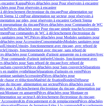
à encastrer Kappa
Pièces détachées pour Pour réservoirs à encastrer
chées pour Pour réservoirs à encastrer
 déclenchement électronique du rinçage
Pour alimentation sur
erit Sigma 12 cm
Pour alimentation sur secteur, pour réservoirs à
imentation par piles, pour réservoirs à encastrer Geberit Sigma
 pneumatique du rinçage
Pièces détachées pour Commandes de WC
ouche
Pièces détachées pour Pour rinçage simple touche
Accessoires
rement
Pour commandes de WC à déclenchement électronique du
 sanitaires pour WC
Pièces détachées pour Modules sanitaires pour
 détachées pour Accessoires
Consommables
Modules sanitaires pour
sol
Urinoirs
Urinoirs, fonctionnement avec rinçage, avec rebord de
rcle
Urinoirs, fonctionnement avec rinçage, sans rebord de
ces détachées pour Commande d'urinoir apparente ou à encastrer
Avec
r Pour commande d'urinoir intégrée
Urinoirs, fonctionnement avec
es détachées pour Sans rebord de rinçage
Avec rebord de
eau
Sans couvercle
Pièces détachées pour Sans couvercle
Séparations
rs en matière synthétique
Séparations d'urinoirs en verre
Pièces
ramique sanitaire
Accessoires
Pièces détachées pour
de chasse et réductions
Matériel de fixation
Bondes
Diffuseur
ue du rinçage, alimentation sur secteur
Pièces détachées pour A
ées pour A déclenchement électronique du rinçage, alimentation par
asic
Montage en apparent
Pièces détachées pour Montage en
imentation sur secteur
A déclenchement électronique du rinçage,
r Accessoires
Kits d'encastrement et de remplacement
Pièces détachées
 rénovation
Plaques de fermeture
Aides à la commande
Raccordements