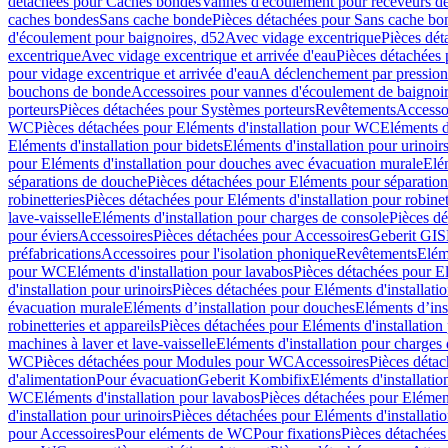
détachées pour Caches bondes
Vannes d'écoulement pour receveurs d
caches bondes
Sans cache bonde
Pièces détachées pour Sans cache bo
d'écoulement pour baignoires, d52
Avec vidage excentrique
Pièces dét
excentrique
Avec vidage excentrique et arrivée d'eau
Pièces détachées 
pour vidage excentrique et arrivée d'eau
A déclenchement par pressio
bouchons de bonde
Accessoires pour vannes d'écoulement de baignoi
porteurs
Pièces détachées pour Systèmes porteurs
Revêtements
Accesso
WC
Pièces détachées pour Eléments d'installation pour WC
Eléments d
Eléments d'installation pour bidets
Eléments d'installation pour urinoir
pour Eléments d'installation pour douches avec évacuation murale
Elé
séparations de douche
Pièces détachées pour Eléments pour séparatio
robinetteries
Pièces détachées pour Eléments d'installation pour robinet
lave-vaisselle
Eléments d'installation pour charges de console
Pièces dé
pour éviers
Accessoires
Pièces détachées pour Accessoires
Geberit GIS
préfabrications
Accessoires pour l'isolation phonique
Revêtements
Eléme
pour WC
Eléments d'installation pour lavabos
Pièces détachées pour El
d'installation pour urinoirs
Pièces détachées pour Eléments d'installatio
évacuation murale
Eléments d’installation pour douches
Eléments d’ins
robinetteries et appareils
Pièces détachées pour Eléments d'installation 
machines à laver et lave-vaisselle
Eléments d'installation pour charges
WC
Pièces détachées pour Modules pour WC
Accessoires
Pièces détac
d'alimentation
Pour évacuation
Geberit Kombifix
Eléments d'installatio
WC
Eléments d'installation pour lavabos
Pièces détachées pour Elément
d'installation pour urinoirs
Pièces détachées pour Eléments d'installatio
pour Accessoires
Pour eléments de WC
Pour fixations
Pièces détachées