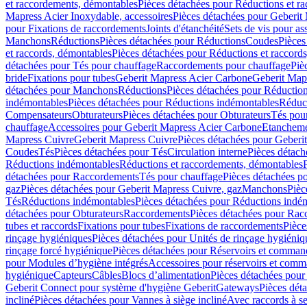
et raccordements, démontables
Pièces détachées pour Réductions et r
Mapress Acier Inoxydable, accessoires
Pièces détachées pour Geberit 
pour Fixations de raccordements
Joints d'étanchéité
Sets de vis pour a
Manchons
Réductions
Pièces détachées pour Réductions
Coudes
Pièces
et raccords, démontables
Pièces détachées pour Réductions et raccord
détachées pour Tés pour chauffage
Raccordements pour chauffage
Piè
bride
Fixations pour tubes
Geberit Mapress Acier Carbone
Geberit Map
détachées pour Manchons
Réductions
Pièces détachées pour Réductio
indémontables
Pièces détachées pour Réductions indémontables
Réduct
Compensateurs
Obturateurs
Pièces détachées pour Obturateurs
Tés pou
chauffage
Accessoires pour Geberit Mapress Acier Carbone
Etanchemen
Mapress Cuivre
Geberit Mapress Cuivre
Pièces détachées pour Geberi
Coudes
Tés
Pièces détachées pour Tés
Circulation interne
Pièces détach
Réductions indémontables
Réductions et raccordements, démontables
détachées pour Raccordements
Tés pour chauffage
Pièces détachées p
gaz
Pièces détachées pour Geberit Mapress Cuivre, gaz
Manchons
Pièc
Tés
Réductions indémontables
Pièces détachées pour Réductions indé
détachées pour Obturateurs
Raccordements
Pièces détachées pour Rac
tubes et raccords
Fixations pour tubes
Fixations de raccordements
Pièce
rinçage hygiéniques
Pièces détachées pour Unités de rinçage hygiéniq
rinçage forcé hygiénique
Pièces détachées pour Réservoirs et comman
pour Modules d’hygiène intégrés
Accessoires pour réservoirs et com
hygiénique
Capteurs
Câbles
Blocs d’alimentation
Pièces détachées pour
Geberit Connect pour système d'hygiène Geberit
Gateways
Pièces dét
incliné
Pièces détachées pour Vannes à siège incliné
Avec raccords à se