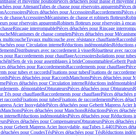
ant
Basse et moyenne position
Pièces détachées pour Basse et moyenne 
achées pour Attenant
Tubes de chasse pour réservoirs apparents
Pièces d
on
Accessoires
Pièces détachées pour Accessoires
Raccordements
Pièces 
s de chasse
Accessoires
Mécanismes de chasse et robinets flotteurs
Robin
eurs pour réservoirs apparents
Robinets flotteurs pour réservoirs à encas
 chasse
Rinçage interrompable
Pièces détachées pour Rinçage interromp
touche
Mécanismes de chasse complets
Pièces détachées pour Mécanisme
 multicouche
Tuyaux multicouche avec résistance chauffante
Raccords
étachées pour Circulation interne
Réductions indémontables
Réductions e
rdements
Distributeurs avec raccordement à visser
Répartiteur avec raccor
es pour Raccordements pour chauffage
Accessoires
Isolations pour tubes
nchéité
Sets de vis pour assemblages à bride
Consommables
Geberit Push
ces détachées pour Raccordements
Raccordements pour chauffage
Pièce
ts pour tubes et raccords
Fixations pour tubes
Fixations de raccordeme
ords
Pièces détachées pour Raccords
Manchons
Pièces détachées pour 
erne
Pièces détachées pour Circulation interne
Réductions indémontables
cordements, démontables
Obturateurs
Pièces détachées pour Obturateurs
R
ur Tés pour chauffage
Raccordements pour chauffage
Pièces détachées 
et raccords
Fixations pour tubes
Fixations de raccordements
Pièces détac
apress Acier Inoxydable
Pièces détachées pour Geberit Mapress Acier 
s
Manchons
Pièces détachées pour Manchons
Réductions
Pièces détaché
on interne
Réductions indémontables
Pièces détachées pour Réductions 
eurs
Pièces détachées pour Compensateurs
Obturateurs
Pièces détachées 
es pour Geberit Mapress Acier Inoxydable, gaz
Tubes 1.4401
Pièces dét
 détachées pour Coudes
Tés
Pièces détachées pour Tés
Réductions indém