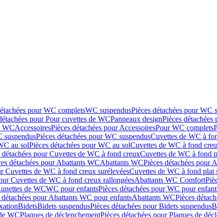
détachées pour WC complets
WC suspendus
Pièces détachées pour WC 
détachées pour Pour cuvettes de WC
Panneaux design
Pièces détachées
de WC
Accessoires
Pièces détachées pour Accessoires
Pour WC complets
 suspendus
Pièces détachées pour WC suspendus
Cuvettes de WC à fo
WC au sol
Pièces détachées pour WC au sol
Cuvettes de WC à fond creux
s détachées pour Cuvettes de WC à fond creux
Cuvettes de WC à fond p
ces détachées pour Abattants WC
Abattants WC
Pièces détachées pour 
ur Cuvettes de WC à fond creux surélevées
Cuvettes de WC à fond plat 
our Cuvettes de WC à fond creux rallongées
Abattants WC Comfort
Piè
Lunettes de WC
WC pour enfants
Pièces détachées pour WC pour enfant
 détachées pour Abattants WC pour enfants
Abattants WC
Pièces détac
ixation
Bidets
Bidets suspendus
Pièces détachées pour Bidets suspendus
B
 de WC
Plaques de déclenchement
Pièces détachées pour Plaques de dé