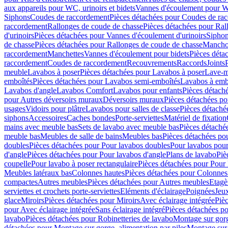
aux appareils pour WC, urinoirs et bidets
Vannes d'écoulement pour W
Siphons
Coudes de raccordement
Pièces détachées pour Coudes de ra
raccordement
Rallonges de coude de chasse
Pièces détachées pour Ral
d'urinoirs
Pièces détachées pour Vannes d'écoulement d'urinoirs
Siphon
de chasse
Pièces détachées pour Rallonges de coude de chasse
Mancho
raccordement
Manchettes
Vannes d'écoulement pour bidets
Pièces déta
raccordement
Coudes de raccordement
Recouvrements
Raccords
Joints
meuble
Lavabos à poser
Pièces détachées pour Lavabos à poser
Lave-m
emboîtés
Pièces détachées pour Lavabos semi-emboîtés
Lavabos à emb
Lavabos d'angle
Lavabos Comfort
Lavabos pour enfants
Pièces détach
pour Autres déversoirs muraux
Déversoirs muraux
Pièces détachées p
usages
Vidoirs pour plâtre
Lavabos pour salles de classe
Pièces détaché
siphons
Accessoires
Caches bondes
Porte-serviettes
Matériel de fixation
mains avec meuble bas
Sets de lavabo avec meuble bas
Pièces détaché
meuble bas
Meubles de salle de bains
Meubles bas
Pièces détachées po
doubles
Pièces détachées pour Pour lavabos doubles
Pour lavabos pou
d'angle
Pièces détachées pour Pour lavabos d'angle
Plans de lavabo
Piè
coupelle
Pour lavabo à poser rectangulaire
Pièces détachées pour Pour 
Meubles latéraux bas
Colonnes hautes
Pièces détachées pour Colonnes
compactes
Autres meubles
Pièces détachées pour Autres meubles
Etagè
serviettes et crochets porte-serviettes
Eléments d'éclairage
Poignées
Jeu
glace
Miroirs
Pièces détachées pour Miroirs
Avec éclairage intégrée
Pièc
pour Avec éclairage intégrée
Sans éclairage intégré
Pièces détachées po
lavabo
Pièces détachées pour Robinetteries de lavabo
Montage sur gorg
détachées pour Montage sur gorge, alimentation par piles
Montage sur 