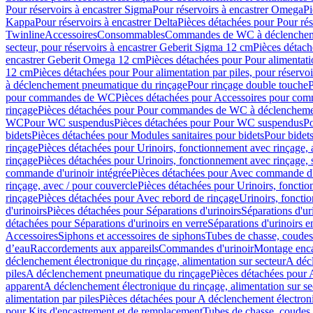
Pour réservoirs à encastrer Sigma
Pour réservoirs à encastrer Omega
Pi
Kappa
Pour réservoirs à encastrer Delta
Pièces détachées pour Pour rés
Twinline
Accessoires
Consommables
Commandes de WC à déclenchemen
secteur, pour réservoirs à encastrer Geberit Sigma 12 cm
Pièces détach
encastrer Geberit Omega 12 cm
Pièces détachées pour Pour alimentati
12 cm
Pièces détachées pour Pour alimentation par piles, pour réservo
à déclenchement pneumatique du rinçage
Pour rinçage double touche
P
pour commandes de WC
Pièces détachées pour Accessoires pour c
rinçage
Pièces détachées pour Pour commandes de WC à déclenchemen
WC
Pour WC suspendus
Pièces détachées pour Pour WC suspendus
P
bidets
Pièces détachées pour Modules sanitaires pour bidets
Pour bidets
rinçage
Pièces détachées pour Urinoirs, fonctionnement avec rinçage, 
rinçage
Pièces détachées pour Urinoirs, fonctionnement avec rinçage, 
commande d'urinoir intégrée
Pièces détachées pour Avec commande d'u
rinçage, avec / pour couvercle
Pièces détachées pour Urinoirs, fonctio
rinçage
Pièces détachées pour Avec rebord de rinçage
Urinoirs, foncti
d'urinoirs
Pièces détachées pour Séparations d'urinoirs
Séparations d'ur
détachées pour Séparations d'urinoirs en verre
Séparations d'urinoirs e
Accessoires
Siphons et accessoires de siphons
Tubes de chasse, coudes
d’eau
Raccordements aux appareils
Commandes d'urinoir
Montage enca
déclenchement électronique du rinçage, alimentation sur secteur
A décl
piles
A déclenchement pneumatique du rinçage
Pièces détachées pour
apparent
A déclenchement électronique du rinçage, alimentation sur se
alimentation par piles
Pièces détachées pour A déclenchement électroni
pour Kits d'encastrement et de remplacement
Tubes de chasse, coudes 