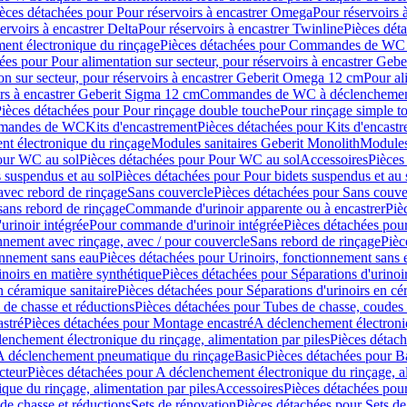
èces détachées pour Pour réservoirs à encastrer Omega
Pour réservoirs 
ervoirs à encastrer Delta
Pour réservoirs à encastrer Twinline
Pièces déta
t électronique du rinçage
Pièces détachées pour Commandes de WC à
ées pour Pour alimentation sur secteur, pour réservoirs à encastrer Geb
on sur secteur, pour réservoirs à encastrer Geberit Omega 12 cm
Pour al
irs à encastrer Geberit Sigma 12 cm
Commandes de WC à déclenchement
ièces détachées pour Pour rinçage double touche
Pour rinçage simple t
ommandes de WC
Kits d'encastrement
Pièces détachées pour Kits d'encast
t électronique du rinçage
Modules sanitaires Geberit Monolith
Modules
our WC au sol
Pièces détachées pour Pour WC au sol
Accessoires
Pièces
 suspendus et au sol
Pièces détachées pour Pour bidets suspendus et au 
avec rebord de rinçage
Sans couvercle
Pièces détachées pour Sans couve
sans rebord de rinçage
Commande d'urinoir apparente ou à encastrer
Piè
rinoir intégrée
Pour commande d'urinoir intégrée
Pièces détachées pou
nnement avec rinçage, avec / pour couvercle
Sans rebord de rinçage
Pièc
onnement sans eau
Pièces détachées pour Urinoirs, fonctionnement sans 
inoirs en matière synthétique
Pièces détachées pour Séparations d'urinoi
n céramique sanitaire
Pièces détachées pour Séparations d'urinoirs en cé
 de chasse et réductions
Pièces détachées pour Tubes de chasse, coudes 
stré
Pièces détachées pour Montage encastré
A déclenchement électroniq
enchement électronique du rinçage, alimentation par piles
Pièces détach
 A déclenchement pneumatique du rinçage
Basic
Pièces détachées pour B
cteur
Pièces détachées pour A déclenchement électronique du rinçage, al
que du rinçage, alimentation par piles
Accessoires
Pièces détachées pou
de chasse et réductions
Sets de rénovation
Pièces détachées pour Sets de