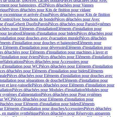
rs de douche, d90
Avec caches bondes
Pièces détachées pour Avec
ement pour baignoires, d52
Pièces détachées pour Vannes
trique
Pièces détachées pour Kits de finition pour vidage
ge excentrique et arrivée d'eau
Pièces détachées pour Kits de finition
hControl
Avec bouchons de bonde
Pièces détachées pour Avec
se d'eau
Geberit Duofix
Parois
Pièces détachées pour Parois
Systèmes
achées pour Eléments d'installation
Eléments d'installation pour
 pour lavabos
Eléments d'installation pour bidets
Pièces détachées pour
nstallation pour douches avec évacuation murale
Pièces détachées
ments d'installation pour douches et baignoires
Eléments pour
r Eléments d'installation pour déversoirs
Eléments d'installation pour
es détachées pour Eléments d'installation pour machines à laver et
installation pour éviers
Pièces détachées pour Eléments d'installation
réfabrications
Pièces détachées pour Accessoires pour
 d'installation pour WC
Pièces détachées pour Eléments d'installation
ces détachées pour Eléments d'installation pour bidets
Eléments
urale
Pièces détachées pour Eléments d'installation pour douches avec
nstallation pour séparations de douche
Eléments d'installation pour
er et lave-vaisselle
Pièces détachées pour Eléments d'installation pour
allation
Pièces détachées pour Modules d'installation
Modules pour
r systèmes d'alimentation
Pièces détachées pour Pour systèmes
pour WC
Pièces détachées pour Eléments d'installation pour
étachées pour Eléments d'installation pour bidets
Eléments
ur Eléments d'installation pour douches
Accessoires
Pièces détachées
 en matière synthétique
Pièces détachées pour Réservoirs apparents