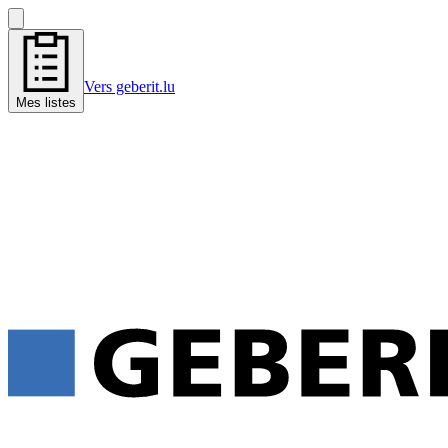
Vers geberit.lu
Mes listes