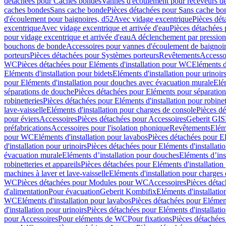
détachées pour Caches bondes
Vannes d'écoulement pour receveurs d
caches bondes
Sans cache bonde
Pièces détachées pour Sans cache bo
d'écoulement pour baignoires, d52
Avec vidage excentrique
Pièces dét
excentrique
Avec vidage excentrique et arrivée d'eau
Pièces détachées 
pour vidage excentrique et arrivée d'eau
A déclenchement par pressio
bouchons de bonde
Accessoires pour vannes d'écoulement de baignoi
porteurs
Pièces détachées pour Systèmes porteurs
Revêtements
Accesso
WC
Pièces détachées pour Eléments d'installation pour WC
Eléments d
Eléments d'installation pour bidets
Eléments d'installation pour urinoir
pour Eléments d'installation pour douches avec évacuation murale
Elé
séparations de douche
Pièces détachées pour Eléments pour séparatio
robinetteries
Pièces détachées pour Eléments d'installation pour robinet
lave-vaisselle
Eléments d'installation pour charges de console
Pièces dé
pour éviers
Accessoires
Pièces détachées pour Accessoires
Geberit GIS
préfabrications
Accessoires pour l'isolation phonique
Revêtements
Eléme
pour WC
Eléments d'installation pour lavabos
Pièces détachées pour El
d'installation pour urinoirs
Pièces détachées pour Eléments d'installatio
évacuation murale
Eléments d’installation pour douches
Eléments d’ins
robinetteries et appareils
Pièces détachées pour Eléments d'installation 
machines à laver et lave-vaisselle
Eléments d'installation pour charges
WC
Pièces détachées pour Modules pour WC
Accessoires
Pièces détac
d'alimentation
Pour évacuation
Geberit Kombifix
Eléments d'installatio
WC
Eléments d'installation pour lavabos
Pièces détachées pour Elément
d'installation pour urinoirs
Pièces détachées pour Eléments d'installatio
pour Accessoires
Pour eléments de WC
Pour fixations
Pièces détachées