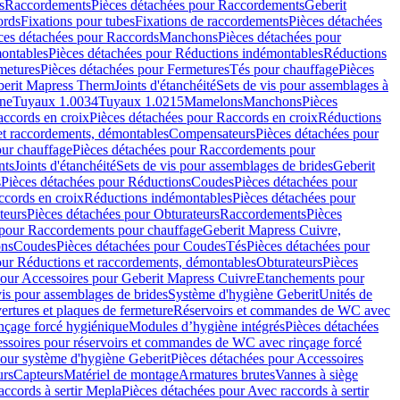
s
Raccordements
Pièces détachées pour Raccordements
Geberit
ords
Fixations pour tubes
Fixations de raccordements
Pièces détachées
ces détachées pour Raccords
Manchons
Pièces détachées pour
ontables
Pièces détachées pour Réductions indémontables
Réductions
metures
Pièces détachées pour Fermetures
Tés pour chauffage
Pièces
berit Mapress Therm
Joints d'étanchéité
Sets de vis pour assemblages à
one
Tuyaux 1.0034
Tuyaux 1.0215
Mamelons
Manchons
Pièces
ccords en croix
Pièces détachées pour Raccords en croix
Réductions
et raccordements, démontables
Compensateurs
Pièces détachées pour
ur chauffage
Pièces détachées pour Raccordements pour
nts
Joints d'étanchéité
Sets de vis pour assemblages de brides
Geberit
s
Pièces détachées pour Réductions
Coudes
Pièces détachées pour
ccords en croix
Réductions indémontables
Pièces détachées pour
teurs
Pièces détachées pour Obturateurs
Raccordements
Pièces
 pour Raccordements pour chauffage
Geberit Mapress Cuivre,
ons
Coudes
Pièces détachées pour Coudes
Tés
Pièces détachées pour
our Réductions et raccordements, démontables
Obturateurs
Pièces
pour Accessoires pour Geberit Mapress Cuivre
Etanchements pour
vis pour assemblages de brides
Système d'hygiène Geberit
Unités de
rtures et plaques de fermeture
Réservoirs et commandes de WC avec
inçage forcé hygiénique
Modules d’hygiène intégrés
Pièces détachées
essoires pour réservoirs et commandes de WC avec rinçage forcé
our système d'hygiène Geberit
Pièces détachées pour Accessoires
urs
Capteurs
Matériel de montage
Armatures brutes
Vannes à siège
accords à sertir Mepla
Pièces détachées pour Avec raccords à sertir