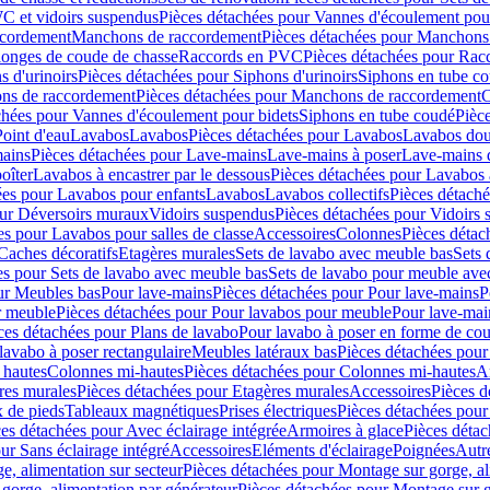
C et vidoirs suspendus
Pièces détachées pour Vannes d'écoulement pou
ccordement
Manchons de raccordement
Pièces détachées pour Manchons
longes de coude de chasse
Raccords en PVC
Pièces détachées pour Ra
s d'urinoirs
Pièces détachées pour Siphons d'urinoirs
Siphons en tube c
ns de raccordement
Pièces détachées pour Manchons de raccordement
C
chées pour Vannes d'écoulement pour bidets
Siphons en tube coudé
Pièc
Point d'eau
Lavabos
Lavabos
Pièces détachées pour Lavabos
Lavabos dou
ains
Pièces détachées pour Lave-mains
Lave-mains à poser
Lave-mains 
oîter
Lavabos à encastrer par le dessous
Pièces détachées pour Lavabos à
ées pour Lavabos pour enfants
Lavabos
Lavabos collectifs
Pièces détaché
our Déversoirs muraux
Vidoirs suspendus
Pièces détachées pour Vidoirs
es pour Lavabos pour salles de classe
Accessoires
Colonnes
Pièces détac
Caches décoratifs
Etagères murales
Sets de lavabo avec meuble bas
Sets 
es pour Sets de lavabo avec meuble bas
Sets de lavabo pour meuble ave
ur Meubles bas
Pour lave-mains
Pièces détachées pour Pour lave-mains
P
r meuble
Pièces détachées pour Pour lavabos pour meuble
Pour lave-mai
ces détachées pour Plans de lavabo
Pour lavabo à poser en forme de cou
lavabo à poser rectangulaire
Meubles latéraux bas
Pièces détachées pour
 hautes
Colonnes mi-hautes
Pièces détachées pour Colonnes mi-hautes
A
res murales
Pièces détachées pour Etagères murales
Accessoires
Pièces d
x de pieds
Tableaux magnétiques
Prises électriques
Pièces détachées pour 
es détachées pour Avec éclairage intégrée
Armoires à glace
Pièces détac
ur Sans éclairage intégré
Accessoires
Eléments d'éclairage
Poignées
Autr
e, alimentation sur secteur
Pièces détachées pour Montage sur gorge, al
gorge, alimentation par générateur
Pièces détachées pour Montage sur g