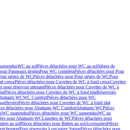
suspendus
WC au sol
Pièces détachées pour WC au sol
Sièges de
 pour Panneaux design
Pour WC complets
Pièces détachées pour Pour
Pour sièges de WC
Pièces détachées pour Pour sièges de WC
Pour
nd creux
Pièces détachées pour Cuvettes de WC à fond creux
Cuvettes
 pour réservoir attenant
Pièces détachées pour Cuvettes de WC à
lat
Pièces détachées pour Cuvettes de WC à fond plat
Réservoirs
Abattants WC
WC Comfort
Pièces détachées pour WC
surélevées
Pièces détachées pour Cuvettes de WC à fond plat
ces détachées pour Abattants WC Comfort
Abattants WC
Pièces
s
WC suspendus
Pièces détachées pour WC suspendus
WC au
hées pour Abattants WC
Lunettes de WC
Pièces détachées pour
idets au sol
Pièces détachées pour Bidets au sol
Accessoires
Pièces
clenchement
Pour réservoirs à encastrer Sigma
Pièces détachées pour