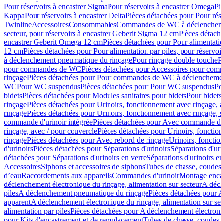
Pour réservoirs à encastrer Sigma
Pour réservoirs à encastrer Omega
Pi
Kappa
Pour réservoirs à encastrer Delta
Pièces détachées pour Pour rés
Twinline
Accessoires
Consommables
Commandes de WC à déclenchemen
secteur, pour réservoirs à encastrer Geberit Sigma 12 cm
Pièces détach
encastrer Geberit Omega 12 cm
Pièces détachées pour Pour alimentati
12 cm
Pièces détachées pour Pour alimentation par piles, pour réservo
à déclenchement pneumatique du rinçage
Pour rinçage double touche
P
pour commandes de WC
Pièces détachées pour Accessoires pour c
rinçage
Pièces détachées pour Pour commandes de WC à déclenchemen
WC
Pour WC suspendus
Pièces détachées pour Pour WC suspendus
P
bidets
Pièces détachées pour Modules sanitaires pour bidets
Pour bidets
rinçage
Pièces détachées pour Urinoirs, fonctionnement avec rinçage, 
rinçage
Pièces détachées pour Urinoirs, fonctionnement avec rinçage, 
commande d'urinoir intégrée
Pièces détachées pour Avec commande d'u
rinçage, avec / pour couvercle
Pièces détachées pour Urinoirs, fonctio
rinçage
Pièces détachées pour Avec rebord de rinçage
Urinoirs, foncti
d'urinoirs
Pièces détachées pour Séparations d'urinoirs
Séparations d'ur
détachées pour Séparations d'urinoirs en verre
Séparations d'urinoirs e
Accessoires
Siphons et accessoires de siphons
Tubes de chasse, coudes
d’eau
Raccordements aux appareils
Commandes d'urinoir
Montage enca
déclenchement électronique du rinçage, alimentation sur secteur
A décl
piles
A déclenchement pneumatique du rinçage
Pièces détachées pour
apparent
A déclenchement électronique du rinçage, alimentation sur se
alimentation par piles
Pièces détachées pour A déclenchement électroni
pour Kits d'encastrement et de remplacement
Tubes de chasse, coudes 