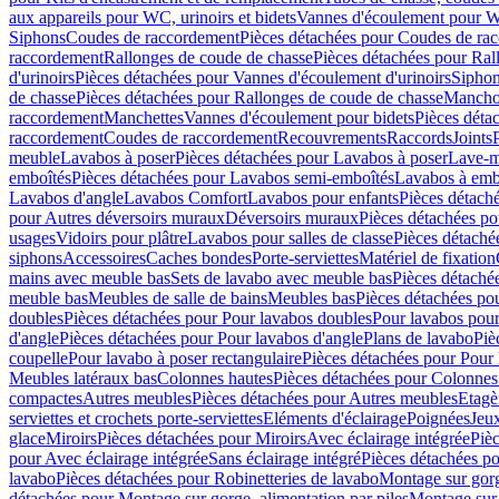
aux appareils pour WC, urinoirs et bidets
Vannes d'écoulement pour W
Siphons
Coudes de raccordement
Pièces détachées pour Coudes de ra
raccordement
Rallonges de coude de chasse
Pièces détachées pour Ral
d'urinoirs
Pièces détachées pour Vannes d'écoulement d'urinoirs
Siphon
de chasse
Pièces détachées pour Rallonges de coude de chasse
Mancho
raccordement
Manchettes
Vannes d'écoulement pour bidets
Pièces déta
raccordement
Coudes de raccordement
Recouvrements
Raccords
Joints
meuble
Lavabos à poser
Pièces détachées pour Lavabos à poser
Lave-m
emboîtés
Pièces détachées pour Lavabos semi-emboîtés
Lavabos à emb
Lavabos d'angle
Lavabos Comfort
Lavabos pour enfants
Pièces détach
pour Autres déversoirs muraux
Déversoirs muraux
Pièces détachées p
usages
Vidoirs pour plâtre
Lavabos pour salles de classe
Pièces détaché
siphons
Accessoires
Caches bondes
Porte-serviettes
Matériel de fixation
mains avec meuble bas
Sets de lavabo avec meuble bas
Pièces détaché
meuble bas
Meubles de salle de bains
Meubles bas
Pièces détachées po
doubles
Pièces détachées pour Pour lavabos doubles
Pour lavabos pou
d'angle
Pièces détachées pour Pour lavabos d'angle
Plans de lavabo
Piè
coupelle
Pour lavabo à poser rectangulaire
Pièces détachées pour Pour 
Meubles latéraux bas
Colonnes hautes
Pièces détachées pour Colonnes
compactes
Autres meubles
Pièces détachées pour Autres meubles
Etagè
serviettes et crochets porte-serviettes
Eléments d'éclairage
Poignées
Jeu
glace
Miroirs
Pièces détachées pour Miroirs
Avec éclairage intégrée
Pièc
pour Avec éclairage intégrée
Sans éclairage intégré
Pièces détachées po
lavabo
Pièces détachées pour Robinetteries de lavabo
Montage sur gorg
détachées pour Montage sur gorge, alimentation par piles
Montage sur 