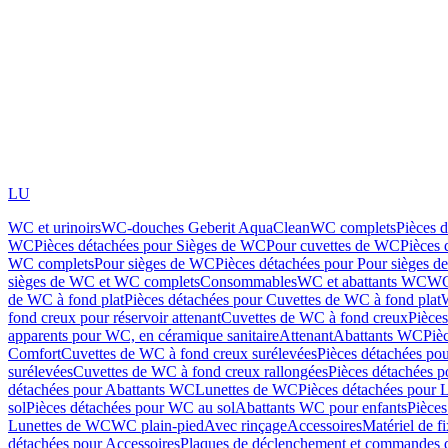
LU
WC et urinoirs
WC-douches Geberit AquaClean
WC complets
Pièces 
WC
Pièces détachées pour Sièges de WC
Pour cuvettes de WC
Pièces 
WC complets
Pour sièges de WC
Pièces détachées pour Pour sièges 
sièges de WC et WC complets
Consommables
WC et abattants WC
WC
de WC à fond plat
Pièces détachées pour Cuvettes de WC à fond plat
fond creux pour réservoir attenant
Cuvettes de WC à fond creux
Pièce
apparents pour WC, en céramique sanitaire
Attenant
Abattants WC
Piè
Comfort
Cuvettes de WC à fond creux surélevées
Pièces détachées po
surélevées
Cuvettes de WC à fond creux rallongées
Pièces détachées p
détachées pour Abattants WC
Lunettes de WC
Pièces détachées pour 
sol
Pièces détachées pour WC au sol
Abattants WC pour enfants
Pièces
Lunettes de WC
WC plain-pied
Avec rinçage
Accessoires
Matériel de f
détachées pour Accessoires
Plaques de déclenchement et commandes