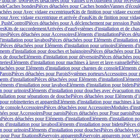
e douche, d90
Pièces détachées pour Vannes d'écoulement pour receveu
nde
Caches bondes
Pièces détachées pour Caches bondes
Vannes d'écoul
achées pour Avec vidage excentrique
Kits de finition pour vidage excen
pour Avec vidage excentrique et arrivée d'eau
Kits de finition pour vida
n PushControl
Pièces détachées pour A déclenchement par pression Pus
res
Kits de raccordement
Arrivées d'eau
Systèmes d'installation et de chas
ires
Pièces détachées pour Accessoires
Eléments d'installation
Pièces dét
'installation pour lavabos
Pièces détachées pour Eléments d'installation
s
Pièces détachées pour Eléments d'installation pour urinoirs
Eléments d'i
ments d'installation pour douches et baignoires
Pièces détachées pour Elé
ns de douche
Eléments d'installation pour déversoirs
Pièces détachées pou
teries
Eléments d'installation pour machines à laver et lave-vaisselle
Pièc
tachées pour Eléments d'installation pour charges de console
Eléments d'
Parois
Pièces détachées pour Parois
Systèmes porteurs
Accessoires pour p
nts d'installation
Pièces détachées pour Eléments d'installation
Eléments
éments d'installation pour lavabos
Eléments d'installation pour bidets
Piè
n pour urinoirs
Eléments d'installation pour douches avec évacuation m
tallation pour séparations de douche
Pièces détachées pour Eléments d’i
pour robinetteries et appareils
Eléments d'installation pour machines à lav
 de console
Accessoires
Pièces détachées pour Accessoires
Modules d'inst
hées pour Accessoires
Pour parois
Pièces détachées pour Pour parois
Pou
n
Pièces détachées pour Eléments d'installation
Eléments d'installation 
s d'installation pour lavabos
Eléments d'installation pour bidets
Pièces d
n pour urinoirs
Eléments d'installation pour douches
Pièces détachées po
 pour Pour fixations
Réservoirs apparents
Réservoirs apparents pour WC,