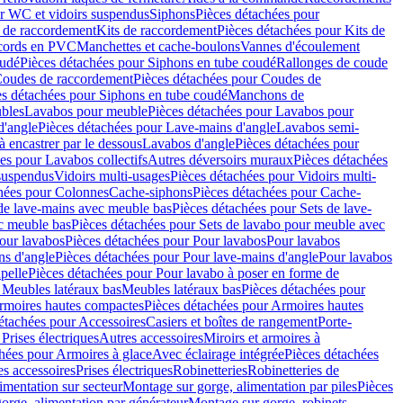
r WC et vidoirs suspendus
Siphons
Pièces détachées pour
 de raccordement
Kits de raccordement
Pièces détachées pour Kits de
ccords en PVC
Manchettes et cache-boulons
Vannes d'écoulement
oudé
Pièces détachées pour Siphons en tube coudé
Rallonges de coude
oudes de raccordement
Pièces détachées pour Coudes de
es détachées pour Siphons en tube coudé
Manchons de
bles
Lavabos pour meuble
Pièces détachées pour Lavabos pour
d'angle
Pièces détachées pour Lave-mains d'angle
Lavabos semi-
 encastrer par le dessous
Lavabos d'angle
Pièces détachées pour
es pour Lavabos collectifs
Autres déversoirs muraux
Pièces détachées
 suspendus
Vidoirs multi-usages
Pièces détachées pour Vidoirs multi-
hées pour Colonnes
Cache-siphons
Pièces détachées pour Cache-
de lave-mains avec meuble bas
Pièces détachées pour Sets de lave-
c meuble bas
Pièces détachées pour Sets de lavabo pour meuble avec
our lavabos
Pièces détachées pour Pour lavabos
Pour lavabos
ns d'angle
Pièces détachées pour Pour lave-mains d'angle
Pour lavabos
pelle
Pièces détachées pour Pour lavabo à poser en forme de
 Meubles latéraux bas
Meubles latéraux bas
Pièces détachées pour
rmoires hautes compactes
Pièces détachées pour Armoires hautes
étachées pour Accessoires
Casiers et boîtes de rangement
Porte-
Prises électriques
Autres accessoires
Miroirs et armoires à
hées pour Armoires à glace
Avec éclairage intégrée
Pièces détachées
es accessoires
Prises électriques
Robinetteries
Robinetteries de
imentation sur secteur
Montage sur gorge, alimentation par piles
Pièces
orge, alimentation par générateur
Montage sur gorge, robinets