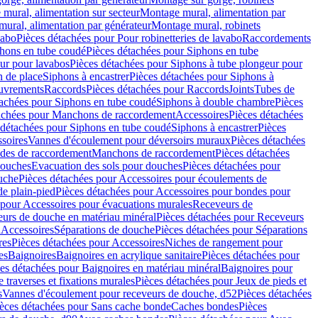
mural, alimentation sur secteur
Montage mural, alimentation par
ural, alimentation par générateur
Montage mural, robinets
vabo
Pièces détachées pour Pour robinetteries de lavabo
Raccordements
hons en tube coudé
Pièces détachées pour Siphons en tube
ur pour lavabos
Pièces détachées pour Siphons à tube plongeur pour
n de place
Siphons à encastrer
Pièces détachées pour Siphons à
uvrements
Raccords
Pièces détachées pour Raccords
Joints
Tubes de
tachées pour Siphons en tube coudé
Siphons à double chambre
Pièces
achées pour Manchons de raccordement
Accessoires
Pièces détachées
 détachées pour Siphons en tube coudé
Siphons à encastrer
Pièces
soires
Vannes d'écoulement pour déversoirs muraux
Pièces détachées
udes de raccordement
Manchons de raccordement
Pièces détachées
ouches
Evacuation des sols pour douches
Pièces détachées pour
uche
Pièces détachées pour Accessoires pour écoulements de
e plain-pied
Pièces détachées pour Accessoires pour bondes pour
 pour Accessoires pour évacuations murales
Receveurs de
urs de douche en matériau minéral
Pièces détachées pour Receveurs
n
Accessoires
Séparations de douche
Pièces détachées pour Séparations
res
Pièces détachées pour Accessoires
Niches de rangement pour
es
Baignoires
Baignoires en acrylique sanitaire
Pièces détachées pour
es détachées pour Baignoires en matériau minéral
Baignoires pour
e traverses et fixations murales
Pièces détachées pour Jeux de pieds et
s
Vannes d'écoulement pour receveurs de douche, d52
Pièces détachées
èces détachées pour Sans cache bonde
Caches bondes
Pièces