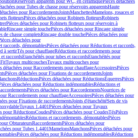
position
Réservoirs apparents pour WC, en céramique
Pièces détachées
étachées pour Tubes de chasse pour réservoirs apparents
Haute
détachées pour Raccordements
Joints
Manchettes
Mamelons, rosaces et
ets flotteurs
Pièces détachées pour Robinets flotteurs
Robinets
trer
Pièces détachées pour Robinets flotteurs pour réservoirs à
able
Rinçage simple touche
Pièces détachées pour Rinçage simple
s de chasse complets
Rinçage double touche
Pièces détachées pour
Pièces détachées pour
t raccords, démontables
Pièces détachées pour Réductions et raccords,
d à sertir
Tés pour chauffage
Réductions et raccordements pour
 et raccords
Etanchéités pour tubes et raccords
Etanchéités pour
Fit
Tuyaux multicouches
Tuyaux multicouches pour
s détachées pour Raccordements pour chauffage
Accessoires
Pièces
nts
Pièces détachées pour Fixations de raccordements
Joints
Manchons
Réductions
Pièces détachées pour Réductions
Équerres
Pièces
Pièces détachées pour Réductions indémontables
Réductions et
accordements
Pièces détachées pour Raccordements
Nourrices de
pour Raccordements pour chauffage
Accessoires
Pièces détachées pour
hées pour Fixations de raccordements
Joints d'étanchéité
Sets de vis
Inoxydable
Tuyaux 1.4401
Pièces détachées pour Tuyaux
es pour Réductions
Coudes
Pièces détachées pour Coudes
Tés
Pièces
indémontables
Réductions et raccordements, démontables
Pièces
pour Obturateurs
Raccordements
Pièces détachées pour
achées pour Tubes 1.4401
Mamelons
Manchons
Pièces détachées pour
ontables
Pièces détachées pour Réductions indémontables
Réductions