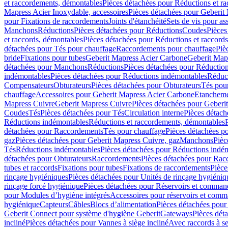
et raccordements, démontables
Pièces détachées pour Réductions et r
Mapress Acier Inoxydable, accessoires
Pièces détachées pour Geberit 
pour Fixations de raccordements
Joints d'étanchéité
Sets de vis pour a
Manchons
Réductions
Pièces détachées pour Réductions
Coudes
Pièces
et raccords, démontables
Pièces détachées pour Réductions et raccord
détachées pour Tés pour chauffage
Raccordements pour chauffage
Piè
bride
Fixations pour tubes
Geberit Mapress Acier Carbone
Geberit Map
détachées pour Manchons
Réductions
Pièces détachées pour Réductio
indémontables
Pièces détachées pour Réductions indémontables
Réduct
Compensateurs
Obturateurs
Pièces détachées pour Obturateurs
Tés pou
chauffage
Accessoires pour Geberit Mapress Acier Carbone
Etanchemen
Mapress Cuivre
Geberit Mapress Cuivre
Pièces détachées pour Geberi
Coudes
Tés
Pièces détachées pour Tés
Circulation interne
Pièces détach
Réductions indémontables
Réductions et raccordements, démontables
détachées pour Raccordements
Tés pour chauffage
Pièces détachées p
gaz
Pièces détachées pour Geberit Mapress Cuivre, gaz
Manchons
Pièc
Tés
Réductions indémontables
Pièces détachées pour Réductions indé
détachées pour Obturateurs
Raccordements
Pièces détachées pour Rac
tubes et raccords
Fixations pour tubes
Fixations de raccordements
Pièce
rinçage hygiéniques
Pièces détachées pour Unités de rinçage hygiéniq
rinçage forcé hygiénique
Pièces détachées pour Réservoirs et comman
pour Modules d’hygiène intégrés
Accessoires pour réservoirs et com
hygiénique
Capteurs
Câbles
Blocs d’alimentation
Pièces détachées pour
Geberit Connect pour système d'hygiène Geberit
Gateways
Pièces dét
incliné
Pièces détachées pour Vannes à siège incliné
Avec raccords à se