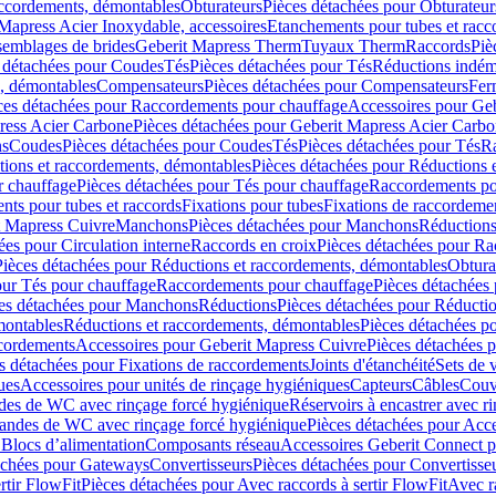
accordements, démontables
Obturateurs
Pièces détachées pour Obturateur
Mapress Acier Inoxydable, accessoires
Etanchements pour tubes et racc
ssemblages de brides
Geberit Mapress Therm
Tuyaux Therm
Raccords
Piè
 détachées pour Coudes
Tés
Pièces détachées pour Tés
Réductions indém
s, démontables
Compensateurs
Pièces détachées pour Compensateurs
Fer
ces détachées pour Raccordements pour chauffage
Accessoires pour Ge
ress Acier Carbone
Pièces détachées pour Geberit Mapress Acier Carb
ns
Coudes
Pièces détachées pour Coudes
Tés
Pièces détachées pour Tés
Ra
ions et raccordements, démontables
Pièces détachées pour Réductions 
r chauffage
Pièces détachées pour Tés pour chauffage
Raccordements po
ts pour tubes et raccords
Fixations pour tubes
Fixations de raccordeme
t Mapress Cuivre
Manchons
Pièces détachées pour Manchons
Réduction
ées pour Circulation interne
Raccords en croix
Pièces détachées pour Ra
Pièces détachées pour Réductions et raccordements, démontables
Obtura
our Tés pour chauffage
Raccordements pour chauffage
Pièces détachées
es détachées pour Manchons
Réductions
Pièces détachées pour Réducti
montables
Réductions et raccordements, démontables
Pièces détachées p
cordements
Accessoires pour Geberit Mapress Cuivre
Pièces détachées 
s détachées pour Fixations de raccordements
Joints d'étanchéité
Sets de 
ues
Accessoires pour unités de rinçage hygiéniques
Capteurs
Câbles
Couve
des de WC avec rinçage forcé hygiénique
Réservoirs à encastrer avec r
mandes de WC avec rinçage forcé hygiénique
Pièces détachées pour Acc
 Blocs d’alimentation
Composants réseau
Accessoires Geberit Connect p
achées pour Gateways
Convertisseurs
Pièces détachées pour Convertisse
rtir FlowFit
Pièces détachées pour Avec raccords à sertir FlowFit
Avec r