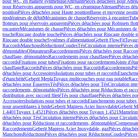
pour WC, en matière synthétique
Attenant
Pièces détachées pour Atten
pour Réservoirs apparents pour WC, en céramique
Attenant
Pièces dét
position
Pièces détachées pour Haute position
Basse et moyenne positi
modérateurs de débit
Mécanismes de chasse
Réservoirs à encastrer
Tube
flotteurs pour réservoirs apparents
Pièces détachées pour Robinets flott
encastrer
Mécanismes de chasse
Pièces détachées pour Mécanismes de
touche
Rinçage double touche
Pièces détachées pour Rinçage double 
Rinçage double touche
Systèmes d'alimentation
Geberit FlowFit
Tuyaux
Raccords
Manchons
Réductions
Coudes
Tés
Circulation interne
Pièces d
démontables
Obturateurs
Raccordements
Pièces détachées pour Racco
chauffage, démontables
Raccordements pour chauffage
Pièces détaché
raccords
Fixations pour tubes
Fixations pour raccordements
Joints d'éta
chauffage
Raccords
Pièces détachées pour Raccords
Raccordements
Piè
détachées pour Accessoires
Isolations pour tubes et raccords
Etanchemen
d'étanchéité
Geberit Mepla
Tuyaux multicouches pour eau potable
Racc
détachées pour Équerres
Tés
Pièces détachées pour Tés
Circulation int
raccordements, démontables
Pièces détachées pour Réductions et rac
distribution avec raccord fileté
Tés pour chauffage
Pièces détachées po
Accessoires
Isolations pour tubes et raccords
Etanchements pour tubes 
pour assemblages à bride
Geberit Mapress Acier Inoxydable
Geberit M
1.4401
Tuyaux 1.4521
Pièces détachées pour Tuyaux 1.4521
Mamelon
détachées pour Tés
Circulation interne
Pièces détachées pour Circulati
détachées pour Réductions et raccordements, démontables
Compensat
Raccordements
Geberit Mapress Acier Inoxydable, gaz
Pièces détaché
Manchons
Réductions
Pièces détachées pour Réductions
Coudes
Pièces