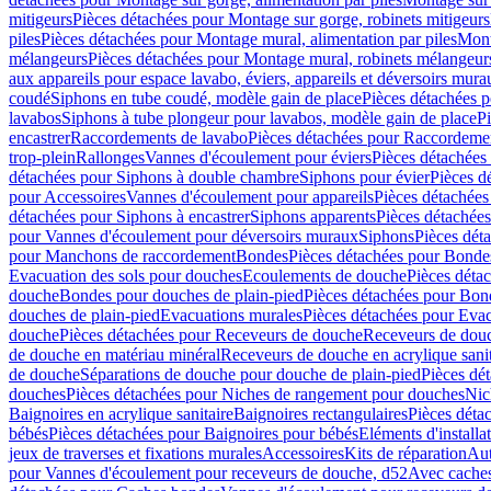
mitigeurs
Pièces détachées pour Montage sur gorge, robinets mitigeurs
piles
Pièces détachées pour Montage mural, alimentation par piles
Mont
mélangeurs
Pièces détachées pour Montage mural, robinets mélangeur
aux appareils pour espace lavabo, éviers, appareils et déversoirs mura
coudé
Siphons en tube coudé, modèle gain de place
Pièces détachées p
lavabos
Siphons à tube plongeur pour lavabos, modèle gain de place
P
encastrer
Raccordements de lavabo
Pièces détachées pour Raccordeme
trop-plein
Rallonges
Vannes d'écoulement pour éviers
Pièces détachées
détachées pour Siphons à double chambre
Siphons pour évier
Pièces d
pour Accessoires
Vannes d'écoulement pour appareils
Pièces détachées
détachées pour Siphons à encastrer
Siphons apparents
Pièces détachée
pour Vannes d'écoulement pour déversoirs muraux
Siphons
Pièces dét
pour Manchons de raccordement
Bondes
Pièces détachées pour Bonde
Evacuation des sols pour douches
Ecoulements de douche
Pièces déta
douche
Bondes pour douches de plain-pied
Pièces détachées pour Bon
douches de plain-pied
Evacuations murales
Pièces détachées pour Eva
douche
Pièces détachées pour Receveurs de douche
Receveurs de douch
de douche en matériau minéral
Receveurs de douche en acrylique sanit
de douche
Séparations de douche pour douche de plain-pied
Pièces dé
douches
Pièces détachées pour Niches de rangement pour douches
Nic
Baignoires en acrylique sanitaire
Baignoires rectangulaires
Pièces déta
bébés
Pièces détachées pour Baignoires pour bébés
Eléments d'installa
jeux de traverses et fixations murales
Accessoires
Kits de réparation
Aut
pour Vannes d'écoulement pour receveurs de douche, d52
Avec cache