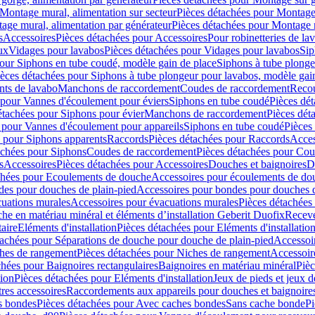
Montage mural, alimentation sur secteur
Pièces détachées pour Montage 
age mural, alimentation par générateur
Pièces détachées pour Montage m
s
Accessoires
Pièces détachées pour Accessoires
Pour robinetteries de la
ux
Vidages pour lavabos
Pièces détachées pour Vidages pour lavabos
Sip
our Siphons en tube coudé, modèle gain de place
Siphons à tube plonge
ièces détachées pour Siphons à tube plongeur pour lavabos, modèle gai
nts de lavabo
Manchons de raccordement
Coudes de raccordement
Reco
 pour Vannes d'écoulement pour éviers
Siphons en tube coudé
Pièces dé
étachées pour Siphons pour évier
Manchons de raccordement
Pièces dét
 pour Vannes d'écoulement pour appareils
Siphons en tube coudé
Pièces
s pour Siphons apparents
Raccords
Pièces détachées pour Raccords
Acces
achées pour Siphons
Coudes de raccordement
Pièces détachées pour Co
s
Accessoires
Pièces détachées pour Accessoires
Douches et baignoires
D
chées pour Ecoulements de douche
Accessoires pour écoulements de do
des pour douches de plain-pied
Accessoires pour bondes pour douches d
cuations murales
Accessoires pour évacuations murales
Pièces détachées
e en matériau minéral et éléments d’installation Geberit Duofix
Receve
aire
Eléments d'installation
Pièces détachées pour Eléments d'installatio
tachées pour Séparations de douche pour douche de plain-pied
Accessoi
hes de rangement
Pièces détachées pour Niches de rangement
Accessoir
chées pour Baignoires rectangulaires
Baignoires en matériau minéral
Pièc
tion
Pièces détachées pour Eléments d'installation
Jeux de pieds et jeux d
res accessoires
Raccordements aux appareils pour douches et baignoire
s bondes
Pièces détachées pour Avec caches bondes
Sans cache bonde
Pi