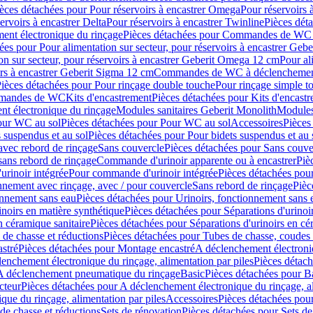
èces détachées pour Pour réservoirs à encastrer Omega
Pour réservoirs 
ervoirs à encastrer Delta
Pour réservoirs à encastrer Twinline
Pièces déta
t électronique du rinçage
Pièces détachées pour Commandes de WC à
ées pour Pour alimentation sur secteur, pour réservoirs à encastrer Geb
on sur secteur, pour réservoirs à encastrer Geberit Omega 12 cm
Pour al
irs à encastrer Geberit Sigma 12 cm
Commandes de WC à déclenchement
ièces détachées pour Pour rinçage double touche
Pour rinçage simple t
ommandes de WC
Kits d'encastrement
Pièces détachées pour Kits d'encast
t électronique du rinçage
Modules sanitaires Geberit Monolith
Modules
our WC au sol
Pièces détachées pour Pour WC au sol
Accessoires
Pièces
 suspendus et au sol
Pièces détachées pour Pour bidets suspendus et au 
avec rebord de rinçage
Sans couvercle
Pièces détachées pour Sans couve
sans rebord de rinçage
Commande d'urinoir apparente ou à encastrer
Piè
rinoir intégrée
Pour commande d'urinoir intégrée
Pièces détachées pou
nnement avec rinçage, avec / pour couvercle
Sans rebord de rinçage
Pièc
onnement sans eau
Pièces détachées pour Urinoirs, fonctionnement sans 
inoirs en matière synthétique
Pièces détachées pour Séparations d'urinoi
n céramique sanitaire
Pièces détachées pour Séparations d'urinoirs en cé
 de chasse et réductions
Pièces détachées pour Tubes de chasse, coudes 
stré
Pièces détachées pour Montage encastré
A déclenchement électroniq
enchement électronique du rinçage, alimentation par piles
Pièces détach
 A déclenchement pneumatique du rinçage
Basic
Pièces détachées pour B
cteur
Pièces détachées pour A déclenchement électronique du rinçage, al
que du rinçage, alimentation par piles
Accessoires
Pièces détachées pou
de chasse et réductions
Sets de rénovation
Pièces détachées pour Sets de