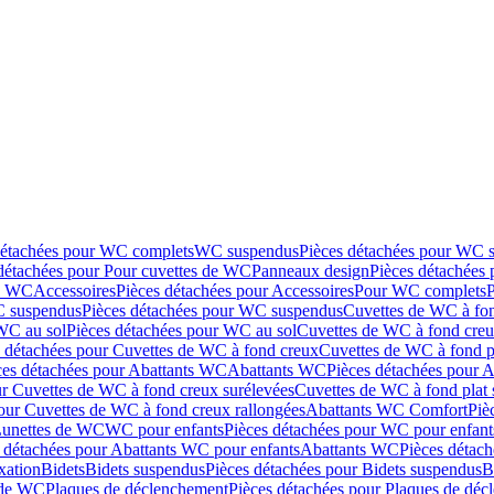
détachées pour WC complets
WC suspendus
Pièces détachées pour WC 
détachées pour Pour cuvettes de WC
Panneaux design
Pièces détachées
de WC
Accessoires
Pièces détachées pour Accessoires
Pour WC complets
 suspendus
Pièces détachées pour WC suspendus
Cuvettes de WC à fo
WC au sol
Pièces détachées pour WC au sol
Cuvettes de WC à fond creux
s détachées pour Cuvettes de WC à fond creux
Cuvettes de WC à fond p
ces détachées pour Abattants WC
Abattants WC
Pièces détachées pour 
ur Cuvettes de WC à fond creux surélevées
Cuvettes de WC à fond plat 
our Cuvettes de WC à fond creux rallongées
Abattants WC Comfort
Piè
Lunettes de WC
WC pour enfants
Pièces détachées pour WC pour enfant
 détachées pour Abattants WC pour enfants
Abattants WC
Pièces détac
ixation
Bidets
Bidets suspendus
Pièces détachées pour Bidets suspendus
B
 de WC
Plaques de déclenchement
Pièces détachées pour Plaques de dé