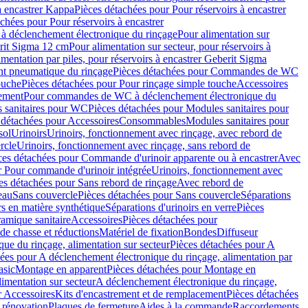
à encastrer Kappa
Pièces détachées pour Pour réservoirs à encastrer
chées pour Pour réservoirs à encastrer
 déclenchement électronique du rinçage
Pour alimentation sur
erit Sigma 12 cm
Pour alimentation sur secteur, pour réservoirs à
imentation par piles, pour réservoirs à encastrer Geberit Sigma
 pneumatique du rinçage
Pièces détachées pour Commandes de WC
ouche
Pièces détachées pour Pour rinçage simple touche
Accessoires
rement
Pour commandes de WC à déclenchement électronique du
 sanitaires pour WC
Pièces détachées pour Modules sanitaires pour
 détachées pour Accessoires
Consommables
Modules sanitaires pour
sol
Urinoirs
Urinoirs, fonctionnement avec rinçage, avec rebord de
rcle
Urinoirs, fonctionnement avec rinçage, sans rebord de
ces détachées pour Commande d'urinoir apparente ou à encastrer
Avec
r Pour commande d'urinoir intégrée
Urinoirs, fonctionnement avec
es détachées pour Sans rebord de rinçage
Avec rebord de
eau
Sans couvercle
Pièces détachées pour Sans couvercle
Séparations
rs en matière synthétique
Séparations d'urinoirs en verre
Pièces
ramique sanitaire
Accessoires
Pièces détachées pour
de chasse et réductions
Matériel de fixation
Bondes
Diffuseur
ue du rinçage, alimentation sur secteur
Pièces détachées pour A
ées pour A déclenchement électronique du rinçage, alimentation par
asic
Montage en apparent
Pièces détachées pour Montage en
imentation sur secteur
A déclenchement électronique du rinçage,
r Accessoires
Kits d'encastrement et de remplacement
Pièces détachées
 rénovation
Plaques de fermeture
Aides à la commande
Raccordements