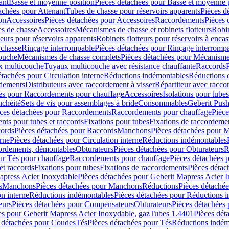
ant
Basse et moyenne position
Pièces détachées pour Basse et moyenne 
achées pour Attenant
Tubes de chasse pour réservoirs apparents
Pièces d
on
Accessoires
Pièces détachées pour Accessoires
Raccordements
Pièces 
s de chasse
Accessoires
Mécanismes de chasse et robinets flotteurs
Robin
eurs pour réservoirs apparents
Robinets flotteurs pour réservoirs à encas
 chasse
Rinçage interrompable
Pièces détachées pour Rinçage interromp
touche
Mécanismes de chasse complets
Pièces détachées pour Mécanisme
 multicouche
Tuyaux multicouche avec résistance chauffante
Raccords
étachées pour Circulation interne
Réductions indémontables
Réductions e
rdements
Distributeurs avec raccordement à visser
Répartiteur avec raccor
es pour Raccordements pour chauffage
Accessoires
Isolations pour tubes
nchéité
Sets de vis pour assemblages à bride
Consommables
Geberit Push
ces détachées pour Raccordements
Raccordements pour chauffage
Pièce
ts pour tubes et raccords
Fixations pour tubes
Fixations de raccordeme
ords
Pièces détachées pour Raccords
Manchons
Pièces détachées pour 
erne
Pièces détachées pour Circulation interne
Réductions indémontables
cordements, démontables
Obturateurs
Pièces détachées pour Obturateurs
R
ur Tés pour chauffage
Raccordements pour chauffage
Pièces détachées 
et raccords
Fixations pour tubes
Fixations de raccordements
Pièces détac
apress Acier Inoxydable
Pièces détachées pour Geberit Mapress Acier 
s
Manchons
Pièces détachées pour Manchons
Réductions
Pièces détaché
on interne
Réductions indémontables
Pièces détachées pour Réductions 
eurs
Pièces détachées pour Compensateurs
Obturateurs
Pièces détachées 
es pour Geberit Mapress Acier Inoxydable, gaz
Tubes 1.4401
Pièces dét
 détachées pour Coudes
Tés
Pièces détachées pour Tés
Réductions indém