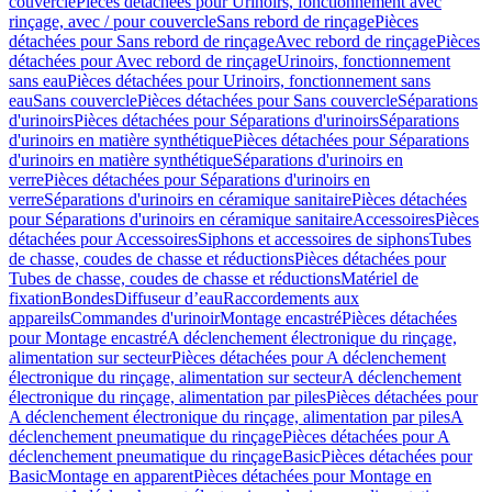
couvercle
Pièces détachées pour Urinoirs, fonctionnement avec
rinçage, avec / pour couvercle
Sans rebord de rinçage
Pièces
détachées pour Sans rebord de rinçage
Avec rebord de rinçage
Pièces
détachées pour Avec rebord de rinçage
Urinoirs, fonctionnement
sans eau
Pièces détachées pour Urinoirs, fonctionnement sans
eau
Sans couvercle
Pièces détachées pour Sans couvercle
Séparations
d'urinoirs
Pièces détachées pour Séparations d'urinoirs
Séparations
d'urinoirs en matière synthétique
Pièces détachées pour Séparations
d'urinoirs en matière synthétique
Séparations d'urinoirs en
verre
Pièces détachées pour Séparations d'urinoirs en
verre
Séparations d'urinoirs en céramique sanitaire
Pièces détachées
pour Séparations d'urinoirs en céramique sanitaire
Accessoires
Pièces
détachées pour Accessoires
Siphons et accessoires de siphons
Tubes
de chasse, coudes de chasse et réductions
Pièces détachées pour
Tubes de chasse, coudes de chasse et réductions
Matériel de
fixation
Bondes
Diffuseur d’eau
Raccordements aux
appareils
Commandes d'urinoir
Montage encastré
Pièces détachées
pour Montage encastré
A déclenchement électronique du rinçage,
alimentation sur secteur
Pièces détachées pour A déclenchement
électronique du rinçage, alimentation sur secteur
A déclenchement
électronique du rinçage, alimentation par piles
Pièces détachées pour
A déclenchement électronique du rinçage, alimentation par piles
A
déclenchement pneumatique du rinçage
Pièces détachées pour A
déclenchement pneumatique du rinçage
Basic
Pièces détachées pour
Basic
Montage en apparent
Pièces détachées pour Montage en