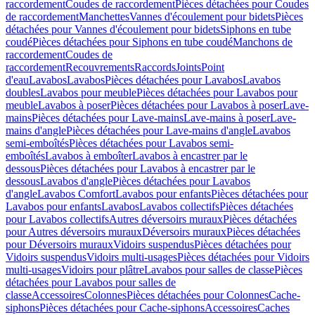
raccordement
Coudes de raccordement
Pièces détachées pour Coudes
de raccordement
Manchettes
Vannes d'écoulement pour bidets
Pièces
détachées pour Vannes d'écoulement pour bidets
Siphons en tube
coudé
Pièces détachées pour Siphons en tube coudé
Manchons de
raccordement
Coudes de
raccordement
Recouvrements
Raccords
Joints
Point
d'eau
Lavabos
Lavabos
Pièces détachées pour Lavabos
Lavabos
doubles
Lavabos pour meuble
Pièces détachées pour Lavabos pour
meuble
Lavabos à poser
Pièces détachées pour Lavabos à poser
Lave-
mains
Pièces détachées pour Lave-mains
Lave-mains à poser
Lave-
mains d'angle
Pièces détachées pour Lave-mains d'angle
Lavabos
semi-emboîtés
Pièces détachées pour Lavabos semi-
emboîtés
Lavabos à emboîter
Lavabos à encastrer par le
dessous
Pièces détachées pour Lavabos à encastrer par le
dessous
Lavabos d'angle
Pièces détachées pour Lavabos
d'angle
Lavabos Comfort
Lavabos pour enfants
Pièces détachées pour
Lavabos pour enfants
Lavabos
Lavabos collectifs
Pièces détachées
pour Lavabos collectifs
Autres déversoirs muraux
Pièces détachées
pour Autres déversoirs muraux
Déversoirs muraux
Pièces détachées
pour Déversoirs muraux
Vidoirs suspendus
Pièces détachées pour
Vidoirs suspendus
Vidoirs multi-usages
Pièces détachées pour Vidoirs
multi-usages
Vidoirs pour plâtre
Lavabos pour salles de classe
Pièces
détachées pour Lavabos pour salles de
classe
Accessoires
Colonnes
Pièces détachées pour Colonnes
Cache-
siphons
Pièces détachées pour Cache-siphons
Accessoires
Caches