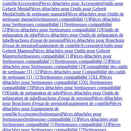
contrôle
Accessoires
Pièces détachées pour Accessoires
Outils pour
Geberit Mepla
Pièces détachées pour Outils pour Geberit
Mepla
Outils de sertissage manuels
Pièces détachées pour Outils de
sertissage manuels
Sertisseuses compatibilité [1]
Pièces détachées
pour Sertisseuses compatibilité [1]
Sertisseuses compatibilité
[2]
Pièces détachées pour Sertisseuses compatibilité [2]
Outils de
préparation de tube
Pièces détachées pour Outils de préparation de
tube
Bouchons d'essai de pression
Pièces détachées pour Bouchons
d'essai de pression
Equipement de contrôle
Accessoires
Outils pour
Geberit Mapress
Pièces détachées pour Outils pour Geberit
Mapress
Sertisseuses compatibilité [1]
Pièces détachées pour
Sertisseuses compatibilité [1]
Sertisseuses compatibilité [2]
Pièces
détachées pour Sertisseuses compatibilité [2]
Compatibilité des outils
de sertissage [1] / [2]
Pièces détachées pour Compatibilité des outils
de sertissage [1] / [2]
Sertisseuses compatibilité [2XL]
Pièces
détachées pour Sertisseuses compatibilité [2XL]
Sertisseuses
compatibilité [3]
Pièces détachées pour Sertisseuses compatibilité
[3]
Outils de préparation de tube
Pièces détachées pour Outils de
préparation de tube
Bouchons d'essai de pression
Pièces détachées
pour Bouchons d'essai de pression
Equipement de contrôle
Pièces
détachées pour Equipement de
contrôle
Accessoires
Sertisseuses
Pièces détachées pour
Sertisseuses
Sertisseuses compatibilité [1]
Pièces détachées pour
Sertisseuses compatibilité [1]
Sertisseuses compatibilité [2]
Pièces
détachées pour Sertisseuses compatibilité [2]
Sertisseuses