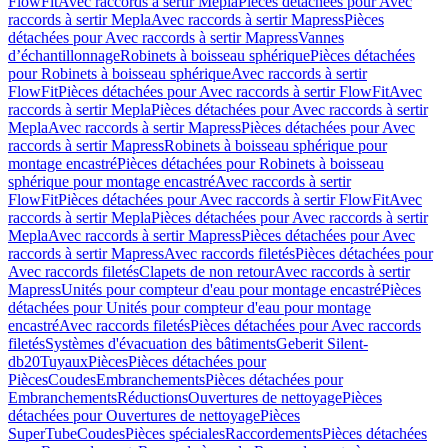
FlowFit
Avec raccords à sertir Mepla
Pièces détachées pour Avec
raccords à sertir Mepla
Avec raccords à sertir Mapress
Pièces
détachées pour Avec raccords à sertir Mapress
Vannes
d’échantillonnage
Robinets à boisseau sphérique
Pièces détachées
pour Robinets à boisseau sphérique
Avec raccords à sertir
FlowFit
Pièces détachées pour Avec raccords à sertir FlowFit
Avec
raccords à sertir Mepla
Pièces détachées pour Avec raccords à sertir
Mepla
Avec raccords à sertir Mapress
Pièces détachées pour Avec
raccords à sertir Mapress
Robinets à boisseau sphérique pour
montage encastré
Pièces détachées pour Robinets à boisseau
sphérique pour montage encastré
Avec raccords à sertir
FlowFit
Pièces détachées pour Avec raccords à sertir FlowFit
Avec
raccords à sertir Mepla
Pièces détachées pour Avec raccords à sertir
Mepla
Avec raccords à sertir Mapress
Pièces détachées pour Avec
raccords à sertir Mapress
Avec raccords filetés
Pièces détachées pour
Avec raccords filetés
Clapets de non retour
Avec raccords à sertir
Mapress
Unités pour compteur d'eau pour montage encastré
Pièces
détachées pour Unités pour compteur d'eau pour montage
encastré
Avec raccords filetés
Pièces détachées pour Avec raccords
filetés
Systèmes d'évacuation des bâtiments
Geberit Silent-
db20
Tuyaux
Pièces
Pièces détachées pour
Pièces
Coudes
Embranchements
Pièces détachées pour
Embranchements
Réductions
Ouvertures de nettoyage
Pièces
détachées pour Ouvertures de nettoyage
Pièces
SuperTube
Coudes
Pièces spéciales
Raccordements
Pièces détachées