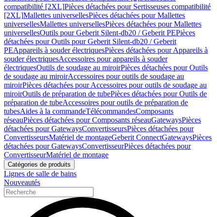
compatibilité [2XL]
Pièces détachées pour Sertisseuses compatibilité
[2XL]
Mallettes universelles
Pièces détachées pour Mallettes
universelles
Mallettes universelles
Pièces détachées pour Mallettes
universelles
Outils pour Geberit Silent-db20 / Geberit PE
Pièces
détachées pour Outils pour Geberit Silent-db20 / Geberit
PE
Appareils à souder électriques
Pièces détachées pour Appareils à
souder électriques
Accessoires pour appareils à souder
électriques
Outils de soudage au miroir
Pièces détachées pour Outils
de soudage au miroir
Accessoires pour outils de soudage au
miroir
Pièces détachées pour Accessoires pour outils de soudage au
miroir
Outils de préparation de tube
Pièces détachées pour Outils de
préparation de tube
Accessoires pour outils de préparation de
tubes
Aides à la commande
Télécommandes
Composants
réseau
Pièces détachées pour Composants réseau
Gateways
Pièces
détachées pour Gateways
Convertisseurs
Pièces détachées pour
Convertisseurs
Matériel de montage
Geberit Connect
Gateways
Pièces
détachées pour Gateways
Convertisseur
Pièces détachées pour
Convertisseur
Matériel de montage
Catégories de produits
Lignes de salle de bains
Nouveautés