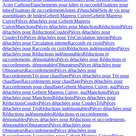
Acier Carbone
Etanchements pour tubes et raccords
Fixations pour
tubes
Fixations de raccordements
Joints d'étanchéité
Sets de vis pour
assemblages de brides
Geberit Mapress Cuivre
Geberit Mapress
Cuivre
Pièces détachées pour Geberit Mapress
Cuivre
Manchons
Pièces détachées pour Manchons
Réductions
Pièces
détachées pour Réductions
Coudes
Pièces détachées pour
Coudes
Tés
Pièces détachées pour Tés
Circulation interne
Pièces
détachées pour Circulation interne
Raccords en croix
Pièces
détachées pour Raccords en croix
Réductions indémontables
Pièces
détachées pour Réductions indémontables
Réductions et
raccordements, démontables
Pièces détachées pour Réductions et
raccordements, démontables
Obturateurs
Pièces détachées pour
Obturateurs
Raccordements
Pièces détachées pour
Raccordements
Tés pour chauffage
Pièces détachées pour Tés pour
chauffage
Raccordements pour chauffage
Pièces détachées pour
Raccordements pour chauffage
Geberit Mapress Cuivre, gaz
Pièces
détachées pour Geberit Mapress Cuivre, gaz
Manchons
Pièces
détachées pour Manchons
Réductions
Pièces détachées pour
Réductions
Coudes
Pièces détachées pour Coudes
Tés
Pièces
détachées pour Tés
Réductions indémontables
Pièces détachées pour
Réductions indémontables
Réductions et raccordements,
démontables
Pièces détachées pour Réductions et raccordements,
démontables
Obturateurs
Pièces détachées pour
Obturateurs
Raccordements
Pièces détachées pour
Raccordements
Accessoires pour Geberit Mapress Cuivre
Pièces