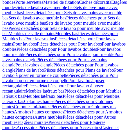
bondes
Porte-serviettes
Matériel de fixation
Caches décoratifs
Etagères
murales
Sets de lavabo avec meuble bas
Sets de lave-mains avec
meuble bas
Pièces détachées pour Sets de lave-mains avec meuble
bas
Sets de lavabo avec meuble bas
Pièces détachées pour Sets de
lavabo avec meuble bas
Sets de lavabo pour meuble avec meuble
bas
Pièces détachées pour Sets de lavabo pour meuble avec meuble
bas
Meubles de salle de bains
Meubles bas
Pièces détachées pour
Meubles bas
Pour lave-mains
Pièces détachées pour Pour lave-
mains
Pour lavabos
Pièces détachées pour Pour lavabos
Pour lavabos
doubles
Pièces détachées pour Pour lavabos doubles
Pour lavabos
pour meuble
Pièces détachées pour Pour lavabos pour meuble
Pour
lave-mains d'angle
Pièces détachées pour Pour lave-mains
d'angle
Pour lavabos d'angle
Pièces détachées pour Pour lavabos
d'angle
Plans de lavabo
Pièces détachées pour Plans de lavabo
Pour
lavabo à poser en forme de coupelle
Pièces détachées pour Pour
lavabo à poser en forme de coupelle
Pour lavabo à poser
rectangulaire
Pièces détachées pour Pour lavabo à poser
rectangulaire
Meubles latéraux bas
Pièces détachées pour Meubles
latéraux bas
Meubles latéraux bas
Pièces détachées pour Meubles
latéraux bas
Colonnes hautes
Pièces détachées pour Colonnes
hautes
Colonnes mi-hautes
Pièces détachées pour Colonnes mi-
hautes
Armoires hautes compactes
Pièces détachées pour Armoires
hautes compactes
Autres meubles
Pièces détachées pour Autres
meubles
Etagères murales
Pièces détachées pour Etagères
murales
Accessoires
Pièces détachées pour Accessoires
Casiers et