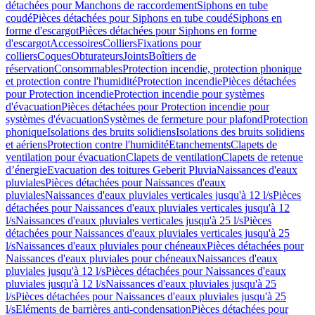
détachées pour Manchons de raccordement
Siphons en tube
coudé
Pièces détachées pour Siphons en tube coudé
Siphons en
forme d'escargot
Pièces détachées pour Siphons en forme
d'escargot
Accessoires
Colliers
Fixations pour
colliers
Coques
Obturateurs
Joints
Boîtiers de
réservation
Consommables
Protection incendie, protection phonique
et protection contre l'humidité
Protection incendie
Pièces détachées
pour Protection incendie
Protection incendie pour systèmes
d'évacuation
Pièces détachées pour Protection incendie pour
systèmes d'évacuation
Systèmes de fermeture pour plafond
Protection
phonique
Isolations des bruits solidiens
Isolations des bruits solidiens
et aériens
Protection contre l'humidité
Etanchements
Clapets de
ventilation pour évacuation
Clapets de ventilation
Clapets de retenue
d’énergie
Evacuation des toitures Geberit Pluvia
Naissances d'eaux
pluviales
Pièces détachées pour Naissances d'eaux
pluviales
Naissances d'eaux pluviales verticales jusqu'à 12 l/s
Pièces
détachées pour Naissances d'eaux pluviales verticales jusqu'à 12
l/s
Naissances d'eaux pluviales verticales jusqu'à 25 l/s
Pièces
détachées pour Naissances d'eaux pluviales verticales jusqu'à 25
l/s
Naissances d'eaux pluviales pour chéneaux
Pièces détachées pour
Naissances d'eaux pluviales pour chéneaux
Naissances d'eaux
pluviales jusqu'à 12 l/s
Pièces détachées pour Naissances d'eaux
pluviales jusqu'à 12 l/s
Naissances d'eaux pluviales jusqu'à 25
l/s
Pièces détachées pour Naissances d'eaux pluviales jusqu'à 25
l/s
Eléments de barrières anti-condensation
Pièces détachées pour