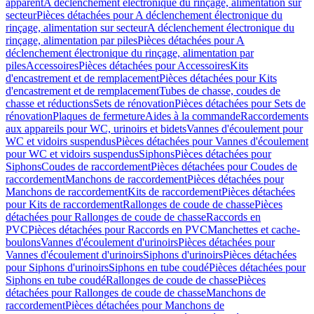
apparent
A déclenchement électronique du rinçage, alimentation sur
secteur
Pièces détachées pour A déclenchement électronique du
rinçage, alimentation sur secteur
A déclenchement électronique du
rinçage, alimentation par piles
Pièces détachées pour A
déclenchement électronique du rinçage, alimentation par
piles
Accessoires
Pièces détachées pour Accessoires
Kits
d'encastrement et de remplacement
Pièces détachées pour Kits
d'encastrement et de remplacement
Tubes de chasse, coudes de
chasse et réductions
Sets de rénovation
Pièces détachées pour Sets de
rénovation
Plaques de fermeture
Aides à la commande
Raccordements
aux appareils pour WC, urinoirs et bidets
Vannes d'écoulement pour
WC et vidoirs suspendus
Pièces détachées pour Vannes d'écoulement
pour WC et vidoirs suspendus
Siphons
Pièces détachées pour
Siphons
Coudes de raccordement
Pièces détachées pour Coudes de
raccordement
Manchons de raccordement
Pièces détachées pour
Manchons de raccordement
Kits de raccordement
Pièces détachées
pour Kits de raccordement
Rallonges de coude de chasse
Pièces
détachées pour Rallonges de coude de chasse
Raccords en
PVC
Pièces détachées pour Raccords en PVC
Manchettes et cache-
boulons
Vannes d'écoulement d'urinoirs
Pièces détachées pour
Vannes d'écoulement d'urinoirs
Siphons d'urinoirs
Pièces détachées
pour Siphons d'urinoirs
Siphons en tube coudé
Pièces détachées pour
Siphons en tube coudé
Rallonges de coude de chasse
Pièces
détachées pour Rallonges de coude de chasse
Manchons de
raccordement
Pièces détachées pour Manchons de