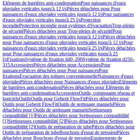
Eléments de barrières anti-condensation
Pour naissances d'eaux
pluviales verticales jusqu'à 12 l/s
Pièces détachées pour Pour
naissances d'eaux pluviales verticales jusqu'à 12 l/s
Pour naissances
d'eaux pluviales verticales jusqu'à 25 l/s
Protection
incendie
Protection incendie pour systèmes d'évacuation
Trop-pleins
de sécurité
Pièces détachées pour Trop-pleins de sécurité
Pour
naissances d'eaux pluviales verticales jusqu'à 12 l/s
Pièces détachées
pour Pour naissances d'eaux pluviales verticales jusqu'à 12 l/s
Pour
naissances d'eaux pluviales verticales jusqu'à 25 l/s
Pièces détachées
pour Pour naissances d'eaux pluviales verticales jusqu'à 25
l/s
Fixations
Système de fixation d40–200
Système de fixation d250–
315
Accessoires
Pièces détachées pour Accessoires
Pour
naissances
Pièces détachées pour Pour naissances
Pour
fixations
Evacuation des toitures conventionnelle
Naissances d'eaux
pluviales
Pièces détachées pour Naissances d'eaux pluviales
Eléments
de barrières anti-condensation
Pièces détachées pour Eléments de
barrières anti-condensation
Accessoires
Outils, composants réseau et
logiciels
Outils
Outils pour Geberit FlowFit
Pièces détachées pour
Outils pour Geberit FlowFit
Outils de sertissage manuels
Pièces
détachées pour Outils de sertissage manuels
Sertisseuses
compatibilité [1]
Pièces détachées pour Sertisseuses compatibilité
[1]
Sertisseuses compatibilité [2]
Pièces détachées pour Sertisseuses
compatibilité [2]
Outils de préparation de tube
Pièces détachées pour
Outils de préparation de tube
Bouchons d'essai de pression
Pièces
détachées pour Bouchons d'essai de pression
Equipements de