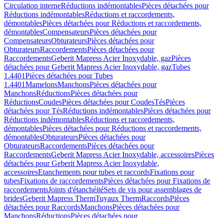
Circulation interne
Réductions indémontables
Pièces détachées pour
Réductions indémontables
Réductions et raccordements,
démontables
Pièces détachées pour Réductions et raccordements,
démontables
Compensateurs
Pièces détachées pour
Compensateurs
Obturateurs
Pièces détachées pour
Obturateurs
Raccordements
Pièces détachées pour
Raccordements
Geberit Mapress Acier Inoxydable, gaz
Pièces
détachées pour Geberit Mapress Acier Inoxydable, gaz
Tubes
1.4401
Pièces détachées pour Tubes
1.4401
Mamelons
Manchons
Pièces détachées pour
Manchons
Réductions
Pièces détachées pour
Réductions
Coudes
Pièces détachées pour Coudes
Tés
Pièces
détachées pour Tés
Réductions indémontables
Pièces détachées pour
Réductions indémontables
Réductions et raccordements,
démontables
Pièces détachées pour Réductions et raccordements,
démontables
Obturateurs
Pièces détachées pour
Obturateurs
Raccordements
Pièces détachées pour
Raccordements
Geberit Mapress Acier Inoxydable, accessoires
Pièces
détachées pour Geberit Mapress Acier Inoxydable,
accessoires
Etanchements pour tubes et raccords
Fixations pour
tubes
Fixations de raccordements
Pièces détachées pour Fixations de
raccordements
Joints d'étanchéité
Sets de vis pour assemblages de
brides
Geberit Mapress Therm
Tuyaux Therm
Raccords
Pièces
détachées pour Raccords
Manchons
Pièces détachées pour
Manchons
Réductions
Pièces détachées pour