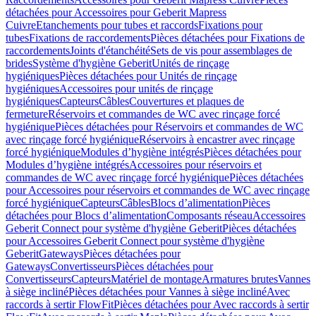
détachées pour Accessoires pour Geberit Mapress
Cuivre
Etanchements pour tubes et raccords
Fixations pour
tubes
Fixations de raccordements
Pièces détachées pour Fixations de
raccordements
Joints d'étanchéité
Sets de vis pour assemblages de
brides
Système d'hygiène Geberit
Unités de rinçage
hygiéniques
Pièces détachées pour Unités de rinçage
hygiéniques
Accessoires pour unités de rinçage
hygiéniques
Capteurs
Câbles
Couvertures et plaques de
fermeture
Réservoirs et commandes de WC avec rinçage forcé
hygiénique
Pièces détachées pour Réservoirs et commandes de WC
avec rinçage forcé hygiénique
Réservoirs à encastrer avec rinçage
forcé hygiénique
Modules d’hygiène intégrés
Pièces détachées pour
Modules d’hygiène intégrés
Accessoires pour réservoirs et
commandes de WC avec rinçage forcé hygiénique
Pièces détachées
pour Accessoires pour réservoirs et commandes de WC avec rinçage
forcé hygiénique
Capteurs
Câbles
Blocs d’alimentation
Pièces
détachées pour Blocs d’alimentation
Composants réseau
Accessoires
Geberit Connect pour système d'hygiène Geberit
Pièces détachées
pour Accessoires Geberit Connect pour système d'hygiène
Geberit
Gateways
Pièces détachées pour
Gateways
Convertisseurs
Pièces détachées pour
Convertisseurs
Capteurs
Matériel de montage
Armatures brutes
Vannes
à siège incliné
Pièces détachées pour Vannes à siège incliné
Avec
raccords à sertir FlowFit
Pièces détachées pour Avec raccords à sertir