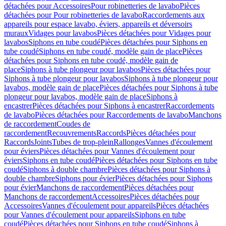
détachées pour Accessoires
Pour robinetteries de lavabo
Pièces
détachées pour Pour robinetteries de lavabo
Raccordements aux
appareils pour espace lavabo, éviers, appareils et déversoirs
muraux
Vidages pour lavabos
Pièces détachées pour Vidages pour
lavabos
Siphons en tube coudé
Pièces détachées pour Siphons en
tube coudé
Siphons en tube coudé, modèle gain de place
Pièces
détachées pour Siphons en tube coudé, modèle gain de
place
Siphons à tube plongeur pour lavabos
Pièces détachées pour
Siphons à tube plongeur pour lavabos
Siphons à tube plongeur pour
lavabos, modèle gain de place
Pièces détachées pour Siphons à tube
plongeur pour lavabos, modèle gain de place
Siphons à
encastrer
Pièces détachées pour Siphons à encastrer
Raccordements
de lavabo
Pièces détachées pour Raccordements de lavabo
Manchons
de raccordement
Coudes de
raccordement
Recouvrements
Raccords
Pièces détachées pour
Raccords
Joints
Tubes de trop-plein
Rallonges
Vannes d'écoulement
pour éviers
Pièces détachées pour Vannes d'écoulement pour
éviers
Siphons en tube coudé
Pièces détachées pour Siphons en tube
coudé
Siphons à double chambre
Pièces détachées pour Siphons à
double chambre
Siphons pour évier
Pièces détachées pour Siphons
pour évier
Manchons de raccordement
Pièces détachées pour
Manchons de raccordement
Accessoires
Pièces détachées pour
Accessoires
Vannes d'écoulement pour appareils
Pièces détachées
pour Vannes d'écoulement pour appareils
Siphons en tube
coudé
Pièces détachées pour Siphons en tube coudé
Siphons à