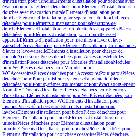
d'installation pour urinoirs
Eléments d'installation pour douches avec
évacuation murale
Pièces détachées pour Eléments d'installation pour
douches avec évacuation murale
Eléments d’installation pour
douches
Eléments d’installation pour séparations de douche
Pièces
détachées pour Eléments d’installation pour séparations de
douche
Eléments d'installation pour robinetteries et appareils
Pièces
détachées pour Eléments d'installation pour robinetteries et
appareils
Eléments d'installation pour machines à laver et lave-
vaisselle
Pièces détachées pour Eléments d'installation pour machines
à laver et lave-vaisselle
Eléments d'installation pour charges de
console
Accessoires
Pièces détachées pour Accessoires
Modules
d'installation
Pièces détachées pour Modules d'installation
Modules
pour WC
Pièces détachées pour Modules pour
WC
Accessoires
Pièces détachées pour Accessoires
Pour parois
Pièces
détachées pour Pour parois
Pour systèmes d'alimentation
Pièces
détachées pour Pour systèmes d'alimentation
Pour évacuation
Geberit
Kombifix
Eléments d'installation
Pièces détachées pour Eléments
d'installation
Eléments d'installation pour WC
Pièces détachées pour
Eléments d'installation pour WC
Eléments d'installation pour
lavabos
Pièces détachées pour Eléments d'installation pour
lavabos
Eléments d'installation pour bidets
Pièces détachées pour
Eléments d'installation pour bidets
Eléments d'installation pour
urinoirs
Pièces détachées pour Eléments d'installation pour
urinoirs
Eléments d'installation pour douches
Pièces détachées pour
Eléments d'installation pour douches
Accessoires
Pièces détachées