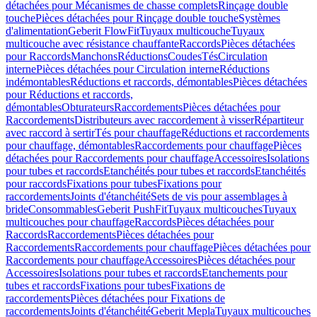
détachées pour Mécanismes de chasse complets
Rinçage double
touche
Pièces détachées pour Rinçage double touche
Systèmes
d'alimentation
Geberit FlowFit
Tuyaux multicouche
Tuyaux
multicouche avec résistance chauffante
Raccords
Pièces détachées
pour Raccords
Manchons
Réductions
Coudes
Tés
Circulation
interne
Pièces détachées pour Circulation interne
Réductions
indémontables
Réductions et raccords, démontables
Pièces détachées
pour Réductions et raccords,
démontables
Obturateurs
Raccordements
Pièces détachées pour
Raccordements
Distributeurs avec raccordement à visser
Répartiteur
avec raccord à sertir
Tés pour chauffage
Réductions et raccordements
pour chauffage, démontables
Raccordements pour chauffage
Pièces
détachées pour Raccordements pour chauffage
Accessoires
Isolations
pour tubes et raccords
Etanchéités pour tubes et raccords
Etanchéités
pour raccords
Fixations pour tubes
Fixations pour
raccordements
Joints d'étanchéité
Sets de vis pour assemblages à
bride
Consommables
Geberit PushFit
Tuyaux multicouches
Tuyaux
multicouches pour chauffage
Raccords
Pièces détachées pour
Raccords
Raccordements
Pièces détachées pour
Raccordements
Raccordements pour chauffage
Pièces détachées pour
Raccordements pour chauffage
Accessoires
Pièces détachées pour
Accessoires
Isolations pour tubes et raccords
Etanchements pour
tubes et raccords
Fixations pour tubes
Fixations de
raccordements
Pièces détachées pour Fixations de
raccordements
Joints d'étanchéité
Geberit Mepla
Tuyaux multicouches