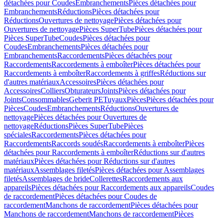
détachées pour Coudes
Embranchements
Pièces détachées pour
Embranchements
Réductions
Pièces détachées pour
Réductions
Ouvertures de nettoyage
Pièces détachées pour
Ouvertures de nettoyage
Pièces SuperTube
Pièces détachées pour
Pièces SuperTube
Coudes
Pièces détachées pour
Coudes
Embranchements
Pièces détachées pour
Embranchements
Raccordements
Pièces détachées pour
Raccordements
Raccordements à emboîter
Pièces détachées pour
Raccordements à emboîter
Raccordements à griffes
Réductions sur
d'autres matériaux
Accessoires
Pièces détachées pour
Accessoires
Colliers
Obturateurs
Joints
Pièces détachées pour
Joints
Consommables
Geberit PE
Tuyaux
Pièces
Pièces détachées pour
Pièces
Coudes
Embranchements
Réductions
Ouvertures de
nettoyage
Pièces détachées pour Ouvertures de
nettoyage
Réductions
Pièces SuperTube
Pièces
spéciales
Raccordements
Pièces détachées pour
Raccordements
Raccords soudés
Raccordements à emboîter
Pièces
détachées pour Raccordements à emboîter
Réductions sur d'autres
matériaux
Pièces détachées pour Réductions sur d'autres
matériaux
Assemblages filetés
Pièces détachées pour Assemblages
filetés
Assemblages de bride
Collerettes
Raccordements aux
appareils
Pièces détachées pour Raccordements aux appareils
Coudes
de raccordement
Pièces détachées pour Coudes de
raccordement
Manchons de raccordement
Pièces détachées pour
Manchons de raccordement
Manchons de raccordement
Pièces