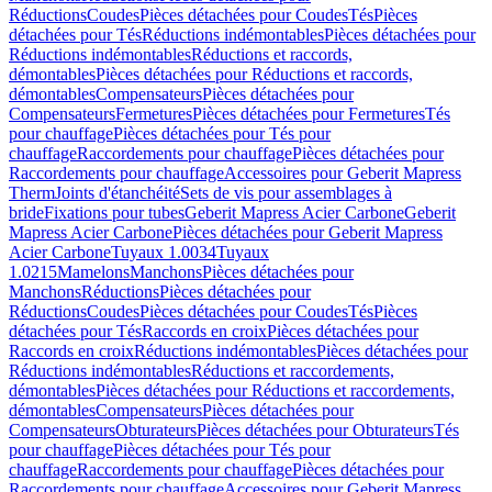
Réductions
Coudes
Pièces détachées pour Coudes
Tés
Pièces
détachées pour Tés
Réductions indémontables
Pièces détachées pour
Réductions indémontables
Réductions et raccords,
démontables
Pièces détachées pour Réductions et raccords,
démontables
Compensateurs
Pièces détachées pour
Compensateurs
Fermetures
Pièces détachées pour Fermetures
Tés
pour chauffage
Pièces détachées pour Tés pour
chauffage
Raccordements pour chauffage
Pièces détachées pour
Raccordements pour chauffage
Accessoires pour Geberit Mapress
Therm
Joints d'étanchéité
Sets de vis pour assemblages à
bride
Fixations pour tubes
Geberit Mapress Acier Carbone
Geberit
Mapress Acier Carbone
Pièces détachées pour Geberit Mapress
Acier Carbone
Tuyaux 1.0034
Tuyaux
1.0215
Mamelons
Manchons
Pièces détachées pour
Manchons
Réductions
Pièces détachées pour
Réductions
Coudes
Pièces détachées pour Coudes
Tés
Pièces
détachées pour Tés
Raccords en croix
Pièces détachées pour
Raccords en croix
Réductions indémontables
Pièces détachées pour
Réductions indémontables
Réductions et raccordements,
démontables
Pièces détachées pour Réductions et raccordements,
démontables
Compensateurs
Pièces détachées pour
Compensateurs
Obturateurs
Pièces détachées pour Obturateurs
Tés
pour chauffage
Pièces détachées pour Tés pour
chauffage
Raccordements pour chauffage
Pièces détachées pour
Raccordements pour chauffage
Accessoires pour Geberit Mapress