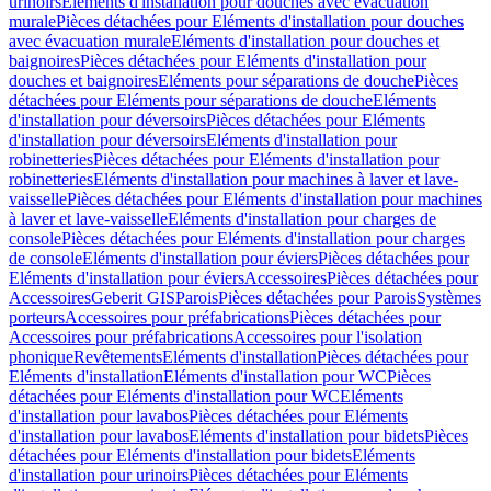
urinoirs
Eléments d'installation pour douches avec évacuation
murale
Pièces détachées pour Eléments d'installation pour douches
avec évacuation murale
Eléments d'installation pour douches et
baignoires
Pièces détachées pour Eléments d'installation pour
douches et baignoires
Eléments pour séparations de douche
Pièces
détachées pour Eléments pour séparations de douche
Eléments
d'installation pour déversoirs
Pièces détachées pour Eléments
d'installation pour déversoirs
Eléments d'installation pour
robinetteries
Pièces détachées pour Eléments d'installation pour
robinetteries
Eléments d'installation pour machines à laver et lave-
vaisselle
Pièces détachées pour Eléments d'installation pour machines
à laver et lave-vaisselle
Eléments d'installation pour charges de
console
Pièces détachées pour Eléments d'installation pour charges
de console
Eléments d'installation pour éviers
Pièces détachées pour
Eléments d'installation pour éviers
Accessoires
Pièces détachées pour
Accessoires
Geberit GIS
Parois
Pièces détachées pour Parois
Systèmes
porteurs
Accessoires pour préfabrications
Pièces détachées pour
Accessoires pour préfabrications
Accessoires pour l'isolation
phonique
Revêtements
Eléments d'installation
Pièces détachées pour
Eléments d'installation
Eléments d'installation pour WC
Pièces
détachées pour Eléments d'installation pour WC
Eléments
d'installation pour lavabos
Pièces détachées pour Eléments
d'installation pour lavabos
Eléments d'installation pour bidets
Pièces
détachées pour Eléments d'installation pour bidets
Eléments
d'installation pour urinoirs
Pièces détachées pour Eléments