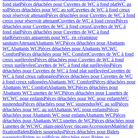
fond plat
Pièces détachées pour Cuvettes de WC à fond plat
WC au
sol
Pièces détachées pour WC au sol
Cuvettes de WC à fond creux
pour réservoir attenant
Pièces détachées pour Cuvettes de WC à fond
creux pour réservoir attenant
Cuvettes de WC à fond creux
Pièces
détachées pour Cuvettes de WC à fond creux
Cuvettes de WC à
fond plat
Pièces détachées pour Cuvettes de WC à fond
plat
Réservoirs apparents pour WC, en céramique
sanitaire
Attenant
Abattants WC
Pièces détachées pour Abattants
WC
Abattants WC
Pièces détachées pour Abattants WC
WC
Comfort
Pièces détachées pour WC Comfort
Cuvettes de WC à fond
creux surélevées
Pièces détachées pour Cuvettes de WC à fond
creux surélevées
Cuvettes de WC à fond plat surélevées
Pièces
détachées pour Cuvettes de WC à fond plat surélevées
Cuvettes de
WC à fond creux rallongées
Pièces détachées pour Cuvettes de WC
à fond creux rallongées
Abattants WC Comfort
Pièces détachées pour
Abattants WC Comfort
Abattants WC
Pièces détachées pour
Abattants WC
Lunettes de WC
Pièces détachées pour Lunettes de
WC
WC pour enfants
Pièces détachées pour WC pour enfants
WC
suspendus
Pièces détachées pour WC suspendus
WC au sol
Pièces
détachées pour WC au sol
Abattants WC pour enfants
Pièces
détachées pour Abattants WC pour enfants
Abattants WC
Pièces
détachées pour Abattants WC
Lunettes de WC
Pièces détachées pour
Lunettes de WC
WC plain-pied
Avec rinçage
Accessoires
Matériel de
fixation
Bidets
Bidets suspendus
Pièces détachées pour Bidets
suspendus
Bidets au sol
Pièces détachées pour Bidets au