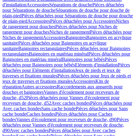
d'installation
Accessoires
Séparations de douche
Pièces détachées
pour Séparations de douche
Séparations de douche pour douche de
plain-pied
Pièces détachées pour Séparations de douche pour douche
de plain-pied
Accessoires
Pièces détachées pour Accessoires
Niches
de rangement pour douches
Pièces détachées pour Niches de
rangement pour douches
Niches de rangement
Pièces détachées pour
Niches de rangement
Accessoires
Baignoires
Baignoires en acrylique
sanitaire
Pièces détachées pour Baignoires en acrylique
sanitaire
Baignoires rectangulaires
Pièces détachées pour Baignoires
rectangulaires
Baignoires en matériau minéral
Pièces détachées pour
Baignoires en matériau minéral
Baignoires pour bébés
Pièces
détachées pour Baignoires pour bébés
Eléments d'installation
Pièces
détachées pour Eléments d'installation
Jeux de pieds et jeux de
traverses et fixations murales
Pièces détachées pour Jeux de pieds et
jeux de traverses et fixations murales
Accessoires
Kits de
réparation
Autres accessoires
Raccordements aux appareils pour
douches et baignoires
Vannes d'écoulement pour receveurs de
douche, d52
Pièces détachées pour Vannes d'écoulement pour
receveurs de douche, d52
Avec caches bondes
Pièces détachées pour
Avec caches bondes
Sans cache bonde
Pièces détachées pour Sans
cache bonde
Caches bondes
Pièces détachées pour Caches
bondes
Vannes d'écoulement pour receveurs de douche, d90
Pièces
détachées pour Vannes d'écoulement pour receveurs de douche,
d90
Avec caches bondes
Pièces détachées pour Avec caches
bondes
Sans cache bonde
Pièces détachées pour Sans cache