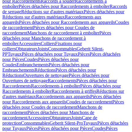
pour Raccordements
Raccords à souder
Raccordements à
emboîter
Pièces détachées pour Raccordements à emboîter
Raccords
de serrage
Réductions sur d'autres matériaux
Pièces détachées pour
Réductions sur d'autres matériaux
Raccordements aux
appareils
Pièces détachées pour Raccordements aux appareils
Coudes
de raccordement
Pièces détachées pour Coudes de
raccordement
Manchons de raccordement à emboîter
Pièces
détachées pour Manchons de raccordement à
emboîter
Accessoires
Colliers
Fixations pour
colliers
Obturateurs
Joints
Consommables
Geberit Silent-
PP
Tuyaux
Pièces détachées pour Tuyaux
Pièces
Pièces détachées
pour Pièces
Coudes
Pièces détachées pour
Coudes
Embranchements
Pièces détachées pour
Embranchements
Réductions
Pièces détachées pour
Réductions
Ouvertures de nettoyage
Pièces détachées pour
Ouvertures de nettoyage
Raccordements
Pièces détachées pour
Raccordements
Raccordements à emboîter
Pièces détachées pour
Raccordements à emboîter
Raccordements à griffes
Réductions sur
d'autres matériaux
Raccordements aux appareils
Pièces détachées
pour Raccordements aux appareils
Coudes de raccordement
Pièces
détachées pour Coudes de raccordement
Manchons de
raccordement
Pièces détachées pour Manchons de
raccordement
Accessoires
Obturateurs
Joints
Cape de
protection
Consommables
Geberit Silent-Pro
Tuyaux
Pièces détachées
pour Tuyaux
Pièces
Pièces détachées pour Pièces
Coudes
Pièces