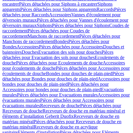
encastrer
Pièces détachées pour Siphons à encastrer
Siphons
apparents
Pièces détachées pour Siphons apparents
Raccords
Pièces
détachées pour Raccords
Accessoires
Vannes d'écoulement pour
déversoirs muraux
Pièces détachées pour Vannes d'écoulement pour
déversoirs muraux
Siphons
Pièces détachées pour Siphons
Coudes de
raccordement
Pièces détachées pour Coudes de
raccordement
Manchons de raccordement
Pièces détachées pour
Manchons de raccordement
Bondes
Pièces détachées pour
Bondes
Accessoires
Pièces détachées pour Accessoires
Douches et
baignoires
Douches
Evacuation des sols pour douches
Pièces
détachées pour Evacuation des sols pour douches
Ecoulements de
douche
Pièces détachées pour Ecoulements de douche
Accessoires
pour écoulements de douche
Pièces détachées pour Accessoires pour
écoulements de douche
Bondes pour douches de plain-pied
Pièces
détachées pour Bondes pour douches de plain-pied
Accessoires pour
bondes pour douches de plain-pied
Pièces détachées pour
Accessoires pour bondes pour douches de plain-pied
Evacuations
murales
Pièces détachées pour Evacuations murales
Accessoires pour
évacuations murales
Pièces détachées pour Accessoires pour
évacuations murales
Receveurs de douche
Pièces détachées pour
Receveurs de douche
Receveurs de douche en matériau minéral et
éléments d’installation Geberit Duofix
Receveurs de douche en
matériau minéral
Pièces détachées pour Receveurs de douche en
matériau minéral
Receveurs de douche en acrylique
sanitaire
Eléments d'installation
Pièces détachées pour Eléments