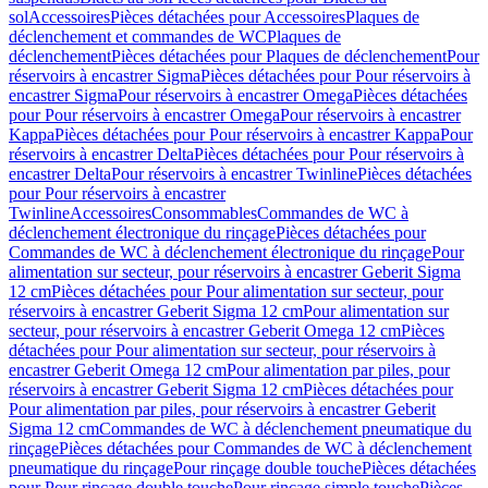
sol
Accessoires
Pièces détachées pour Accessoires
Plaques de
déclenchement et commandes de WC
Plaques de
déclenchement
Pièces détachées pour Plaques de déclenchement
Pour
réservoirs à encastrer Sigma
Pièces détachées pour Pour réservoirs à
encastrer Sigma
Pour réservoirs à encastrer Omega
Pièces détachées
pour Pour réservoirs à encastrer Omega
Pour réservoirs à encastrer
Kappa
Pièces détachées pour Pour réservoirs à encastrer Kappa
Pour
réservoirs à encastrer Delta
Pièces détachées pour Pour réservoirs à
encastrer Delta
Pour réservoirs à encastrer Twinline
Pièces détachées
pour Pour réservoirs à encastrer
Twinline
Accessoires
Consommables
Commandes de WC à
déclenchement électronique du rinçage
Pièces détachées pour
Commandes de WC à déclenchement électronique du rinçage
Pour
alimentation sur secteur, pour réservoirs à encastrer Geberit Sigma
12 cm
Pièces détachées pour Pour alimentation sur secteur, pour
réservoirs à encastrer Geberit Sigma 12 cm
Pour alimentation sur
secteur, pour réservoirs à encastrer Geberit Omega 12 cm
Pièces
détachées pour Pour alimentation sur secteur, pour réservoirs à
encastrer Geberit Omega 12 cm
Pour alimentation par piles, pour
réservoirs à encastrer Geberit Sigma 12 cm
Pièces détachées pour
Pour alimentation par piles, pour réservoirs à encastrer Geberit
Sigma 12 cm
Commandes de WC à déclenchement pneumatique du
rinçage
Pièces détachées pour Commandes de WC à déclenchement
pneumatique du rinçage
Pour rinçage double touche
Pièces détachées
pour Pour rinçage double touche
Pour rinçage simple touche
Pièces