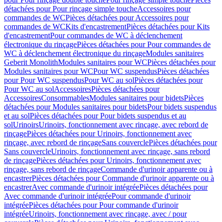
détachées pour Pour rinçage simple touche
Accessoires pour
commandes de WC
Pièces détachées pour Accessoires pour
commandes de WC
Kits d'encastrement
Pièces détachées pour Kits
d'encastrement
Pour commandes de WC à déclenchement
électronique du rinçage
Pièces détachées pour Pour commandes de
WC à déclenchement électronique du rinçage
Modules sanitaires
Geberit Monolith
Modules sanitaires pour WC
Pièces détachées pour
Modules sanitaires pour WC
Pour WC suspendus
Pièces détachées
pour Pour WC suspendus
Pour WC au sol
Pièces détachées pour
Pour WC au sol
Accessoires
Pièces détachées pour
Accessoires
Consommables
Modules sanitaires pour bidets
Pièces
détachées pour Modules sanitaires pour bidets
Pour bidets suspendus
et au sol
Pièces détachées pour Pour bidets suspendus et au
sol
Urinoirs
Urinoirs, fonctionnement avec rinçage, avec rebord de
rinçage
Pièces détachées pour Urinoirs, fonctionnement avec
rinçage, avec rebord de rinçage
Sans couvercle
Pièces détachées pour
Sans couvercle
Urinoirs, fonctionnement avec rinçage, sans rebord
de rinçage
Pièces détachées pour Urinoirs, fonctionnement avec
rinçage, sans rebord de rinçage
Commande d'urinoir apparente ou à
encastrer
Pièces détachées pour Commande d'urinoir apparente ou à
encastrer
Avec commande d'urinoir intégrée
Pièces détachées pour
Avec commande d'urinoir intégrée
Pour commande d'urinoir
intégrée
Pièces détachées pour Pour commande d'urinoir
intégrée
Urinoirs, fonctionnement avec rinçage, avec / pour