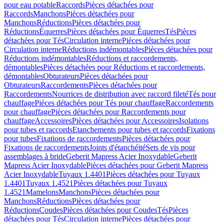
pour eau potable
Raccords
Pièces détachées pour
Raccords
Manchons
Pièces détachées pour
Manchons
Réductions
Pièces détachées pour
Réductions
Équerres
Pièces détachées pour Équerres
Tés
Pièces
détachées pour Tés
Circulation interne
Pièces détachées pour
Circulation interne
Réductions indémontables
Pièces détachées pour
Réductions indémontables
Réductions et raccordements,
démontables
Pièces détachées pour Réductions et raccordements,
démontables
Obturateurs
Pièces détachées pour
Obturateurs
Raccordements
Pièces détachées pour
Raccordements
Nourrices de distribution avec raccord fileté
Tés pour
chauffage
Pièces détachées pour Tés pour chauffage
Raccordements
pour chauffage
Pièces détachées pour Raccordements pour
chauffage
Accessoires
Pièces détachées pour Accessoires
Isolations
pour tubes et raccords
Etanchements pour tubes et raccords
Fixations
pour tubes
Fixations de raccordements
Pièces détachées pour
Fixations de raccordements
Joints d'étanchéité
Sets de vis pour
assemblages à bride
Geberit Mapress Acier Inoxydable
Geberit
Mapress Acier Inoxydable
Pièces détachées pour Geberit Mapress
Acier Inoxydable
Tuyaux 1.4401
Pièces détachées pour Tuyaux
1.4401
Tuyaux 1.4521
Pièces détachées pour Tuyaux
1.4521
Mamelons
Manchons
Pièces détachées pour
Manchons
Réductions
Pièces détachées pour
Réductions
Coudes
Pièces détachées pour Coudes
Tés
Pièces
détachées pour Tés
Circulation interne
Pièces détachées pour