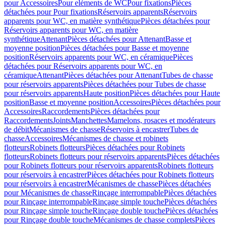
pour Accessoires
Pour eléments de WC
Pour fixations
Pièces
détachées pour Pour fixations
Réservoirs apparents
Réservoirs
apparents pour WC, en matière synthétique
Pièces détachées pour
Réservoirs apparents pour WC, en matière
synthétique
Attenant
Pièces détachées pour Attenant
Basse et
moyenne position
Pièces détachées pour Basse et moyenne
position
Réservoirs apparents pour WC, en céramique
Pièces
détachées pour Réservoirs apparents pour WC, en
céramique
Attenant
Pièces détachées pour Attenant
Tubes de chasse
pour réservoirs apparents
Pièces détachées pour Tubes de chasse
pour réservoirs apparents
Haute position
Pièces détachées pour Haute
position
Basse et moyenne position
Accessoires
Pièces détachées pour
Accessoires
Raccordements
Pièces détachées pour
Raccordements
Joints
Manchettes
Mamelons, rosaces et modérateurs
de débit
Mécanismes de chasse
Réservoirs à encastrer
Tubes de
chasse
Accessoires
Mécanismes de chasse et robinets
flotteurs
Robinets flotteurs
Pièces détachées pour Robinets
flotteurs
Robinets flotteurs pour réservoirs apparents
Pièces détachées
pour Robinets flotteurs pour réservoirs apparents
Robinets flotteurs
pour réservoirs à encastrer
Pièces détachées pour Robinets flotteurs
pour réservoirs à encastrer
Mécanismes de chasse
Pièces détachées
pour Mécanismes de chasse
Rinçage interrompable
Pièces détachées
pour Rinçage interrompable
Rinçage simple touche
Pièces détachées
pour Rinçage simple touche
Rinçage double touche
Pièces détachées
pour Rinçage double touche
Mécanismes de chasse complets
Pièces