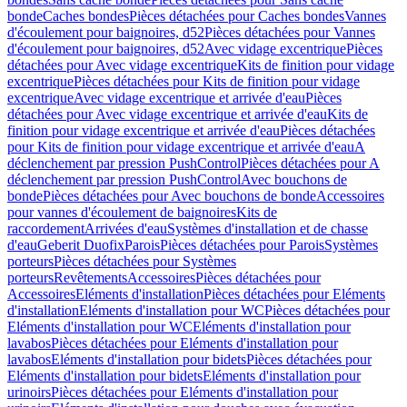
bonde
Caches bondes
Pièces détachées pour Caches bondes
Vannes
d'écoulement pour baignoires, d52
Pièces détachées pour Vannes
d'écoulement pour baignoires, d52
Avec vidage excentrique
Pièces
détachées pour Avec vidage excentrique
Kits de finition pour vidage
excentrique
Pièces détachées pour Kits de finition pour vidage
excentrique
Avec vidage excentrique et arrivée d'eau
Pièces
détachées pour Avec vidage excentrique et arrivée d'eau
Kits de
finition pour vidage excentrique et arrivée d'eau
Pièces détachées
pour Kits de finition pour vidage excentrique et arrivée d'eau
A
déclenchement par pression PushControl
Pièces détachées pour A
déclenchement par pression PushControl
Avec bouchons de
bonde
Pièces détachées pour Avec bouchons de bonde
Accessoires
pour vannes d'écoulement de baignoires
Kits de
raccordement
Arrivées d'eau
Systèmes d'installation et de chasse
d'eau
Geberit Duofix
Parois
Pièces détachées pour Parois
Systèmes
porteurs
Pièces détachées pour Systèmes
porteurs
Revêtements
Accessoires
Pièces détachées pour
Accessoires
Eléments d'installation
Pièces détachées pour Eléments
d'installation
Eléments d'installation pour WC
Pièces détachées pour
Eléments d'installation pour WC
Eléments d'installation pour
lavabos
Pièces détachées pour Eléments d'installation pour
lavabos
Eléments d'installation pour bidets
Pièces détachées pour
Eléments d'installation pour bidets
Eléments d'installation pour
urinoirs
Pièces détachées pour Eléments d'installation pour