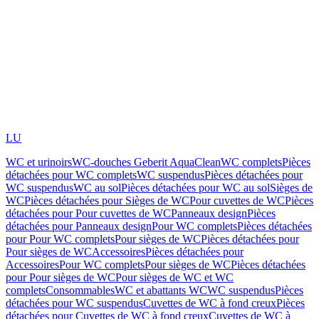
LU
WC et urinoirs
WC-douches Geberit AquaClean
WC complets
Pièces
détachées pour WC complets
WC suspendus
Pièces détachées pour
WC suspendus
WC au sol
Pièces détachées pour WC au sol
Sièges de
WC
Pièces détachées pour Sièges de WC
Pour cuvettes de WC
Pièces
détachées pour Pour cuvettes de WC
Panneaux design
Pièces
détachées pour Panneaux design
Pour WC complets
Pièces détachées
pour Pour WC complets
Pour sièges de WC
Pièces détachées pour
Pour sièges de WC
Accessoires
Pièces détachées pour
Accessoires
Pour WC complets
Pour sièges de WC
Pièces détachées
pour Pour sièges de WC
Pour sièges de WC et WC
complets
Consommables
WC et abattants WC
WC suspendus
Pièces
détachées pour WC suspendus
Cuvettes de WC à fond creux
Pièces
détachées pour Cuvettes de WC à fond creux
Cuvettes de WC à