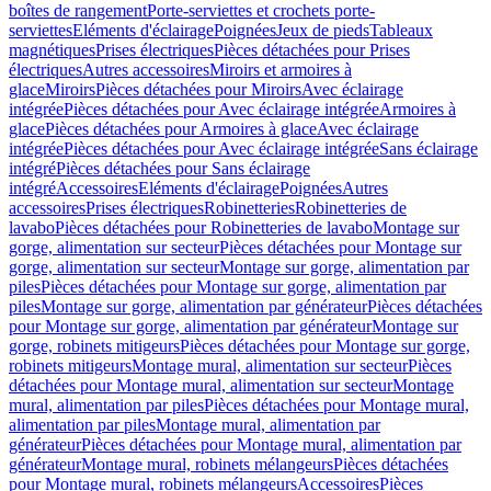
boîtes de rangement
Porte-serviettes et crochets porte-
serviettes
Eléments d'éclairage
Poignées
Jeux de pieds
Tableaux
magnétiques
Prises électriques
Pièces détachées pour Prises
électriques
Autres accessoires
Miroirs et armoires à
glace
Miroirs
Pièces détachées pour Miroirs
Avec éclairage
intégrée
Pièces détachées pour Avec éclairage intégrée
Armoires à
glace
Pièces détachées pour Armoires à glace
Avec éclairage
intégrée
Pièces détachées pour Avec éclairage intégrée
Sans éclairage
intégré
Pièces détachées pour Sans éclairage
intégré
Accessoires
Eléments d'éclairage
Poignées
Autres
accessoires
Prises électriques
Robinetteries
Robinetteries de
lavabo
Pièces détachées pour Robinetteries de lavabo
Montage sur
gorge, alimentation sur secteur
Pièces détachées pour Montage sur
gorge, alimentation sur secteur
Montage sur gorge, alimentation par
piles
Pièces détachées pour Montage sur gorge, alimentation par
piles
Montage sur gorge, alimentation par générateur
Pièces détachées
pour Montage sur gorge, alimentation par générateur
Montage sur
gorge, robinets mitigeurs
Pièces détachées pour Montage sur gorge,
robinets mitigeurs
Montage mural, alimentation sur secteur
Pièces
détachées pour Montage mural, alimentation sur secteur
Montage
mural, alimentation par piles
Pièces détachées pour Montage mural,
alimentation par piles
Montage mural, alimentation par
générateur
Pièces détachées pour Montage mural, alimentation par
générateur
Montage mural, robinets mélangeurs
Pièces détachées
pour Montage mural, robinets mélangeurs
Accessoires
Pièces