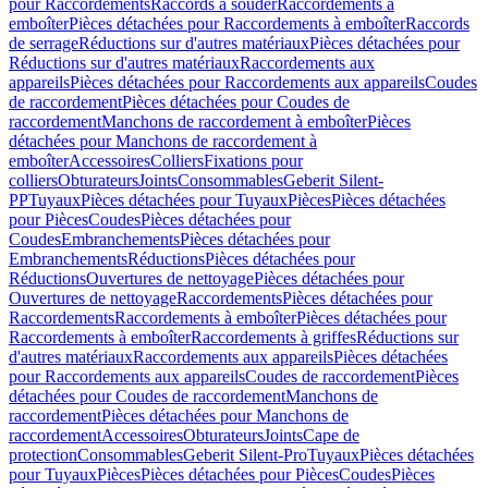
pour Raccordements
Raccords à souder
Raccordements à
emboîter
Pièces détachées pour Raccordements à emboîter
Raccords
de serrage
Réductions sur d'autres matériaux
Pièces détachées pour
Réductions sur d'autres matériaux
Raccordements aux
appareils
Pièces détachées pour Raccordements aux appareils
Coudes
de raccordement
Pièces détachées pour Coudes de
raccordement
Manchons de raccordement à emboîter
Pièces
détachées pour Manchons de raccordement à
emboîter
Accessoires
Colliers
Fixations pour
colliers
Obturateurs
Joints
Consommables
Geberit Silent-
PP
Tuyaux
Pièces détachées pour Tuyaux
Pièces
Pièces détachées
pour Pièces
Coudes
Pièces détachées pour
Coudes
Embranchements
Pièces détachées pour
Embranchements
Réductions
Pièces détachées pour
Réductions
Ouvertures de nettoyage
Pièces détachées pour
Ouvertures de nettoyage
Raccordements
Pièces détachées pour
Raccordements
Raccordements à emboîter
Pièces détachées pour
Raccordements à emboîter
Raccordements à griffes
Réductions sur
d'autres matériaux
Raccordements aux appareils
Pièces détachées
pour Raccordements aux appareils
Coudes de raccordement
Pièces
détachées pour Coudes de raccordement
Manchons de
raccordement
Pièces détachées pour Manchons de
raccordement
Accessoires
Obturateurs
Joints
Cape de
protection
Consommables
Geberit Silent-Pro
Tuyaux
Pièces détachées
pour Tuyaux
Pièces
Pièces détachées pour Pièces
Coudes
Pièces