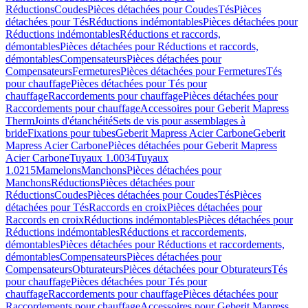
Réductions
Coudes
Pièces détachées pour Coudes
Tés
Pièces
détachées pour Tés
Réductions indémontables
Pièces détachées pour
Réductions indémontables
Réductions et raccords,
démontables
Pièces détachées pour Réductions et raccords,
démontables
Compensateurs
Pièces détachées pour
Compensateurs
Fermetures
Pièces détachées pour Fermetures
Tés
pour chauffage
Pièces détachées pour Tés pour
chauffage
Raccordements pour chauffage
Pièces détachées pour
Raccordements pour chauffage
Accessoires pour Geberit Mapress
Therm
Joints d'étanchéité
Sets de vis pour assemblages à
bride
Fixations pour tubes
Geberit Mapress Acier Carbone
Geberit
Mapress Acier Carbone
Pièces détachées pour Geberit Mapress
Acier Carbone
Tuyaux 1.0034
Tuyaux
1.0215
Mamelons
Manchons
Pièces détachées pour
Manchons
Réductions
Pièces détachées pour
Réductions
Coudes
Pièces détachées pour Coudes
Tés
Pièces
détachées pour Tés
Raccords en croix
Pièces détachées pour
Raccords en croix
Réductions indémontables
Pièces détachées pour
Réductions indémontables
Réductions et raccordements,
démontables
Pièces détachées pour Réductions et raccordements,
démontables
Compensateurs
Pièces détachées pour
Compensateurs
Obturateurs
Pièces détachées pour Obturateurs
Tés
pour chauffage
Pièces détachées pour Tés pour
chauffage
Raccordements pour chauffage
Pièces détachées pour
Raccordements pour chauffage
Accessoires pour Geberit Mapress