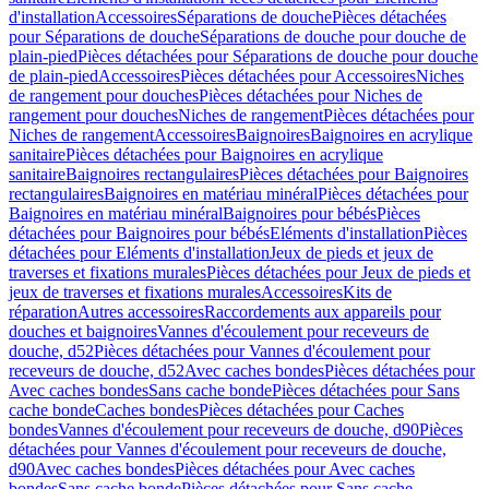
d'installation
Accessoires
Séparations de douche
Pièces détachées
pour Séparations de douche
Séparations de douche pour douche de
plain-pied
Pièces détachées pour Séparations de douche pour douche
de plain-pied
Accessoires
Pièces détachées pour Accessoires
Niches
de rangement pour douches
Pièces détachées pour Niches de
rangement pour douches
Niches de rangement
Pièces détachées pour
Niches de rangement
Accessoires
Baignoires
Baignoires en acrylique
sanitaire
Pièces détachées pour Baignoires en acrylique
sanitaire
Baignoires rectangulaires
Pièces détachées pour Baignoires
rectangulaires
Baignoires en matériau minéral
Pièces détachées pour
Baignoires en matériau minéral
Baignoires pour bébés
Pièces
détachées pour Baignoires pour bébés
Eléments d'installation
Pièces
détachées pour Eléments d'installation
Jeux de pieds et jeux de
traverses et fixations murales
Pièces détachées pour Jeux de pieds et
jeux de traverses et fixations murales
Accessoires
Kits de
réparation
Autres accessoires
Raccordements aux appareils pour
douches et baignoires
Vannes d'écoulement pour receveurs de
douche, d52
Pièces détachées pour Vannes d'écoulement pour
receveurs de douche, d52
Avec caches bondes
Pièces détachées pour
Avec caches bondes
Sans cache bonde
Pièces détachées pour Sans
cache bonde
Caches bondes
Pièces détachées pour Caches
bondes
Vannes d'écoulement pour receveurs de douche, d90
Pièces
détachées pour Vannes d'écoulement pour receveurs de douche,
d90
Avec caches bondes
Pièces détachées pour Avec caches
bondes
Sans cache bonde
Pièces détachées pour Sans cache