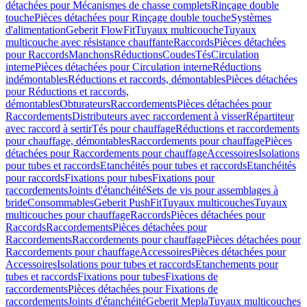
détachées pour Mécanismes de chasse complets
Rinçage double
touche
Pièces détachées pour Rinçage double touche
Systèmes
d'alimentation
Geberit FlowFit
Tuyaux multicouche
Tuyaux
multicouche avec résistance chauffante
Raccords
Pièces détachées
pour Raccords
Manchons
Réductions
Coudes
Tés
Circulation
interne
Pièces détachées pour Circulation interne
Réductions
indémontables
Réductions et raccords, démontables
Pièces détachées
pour Réductions et raccords,
démontables
Obturateurs
Raccordements
Pièces détachées pour
Raccordements
Distributeurs avec raccordement à visser
Répartiteur
avec raccord à sertir
Tés pour chauffage
Réductions et raccordements
pour chauffage, démontables
Raccordements pour chauffage
Pièces
détachées pour Raccordements pour chauffage
Accessoires
Isolations
pour tubes et raccords
Etanchéités pour tubes et raccords
Etanchéités
pour raccords
Fixations pour tubes
Fixations pour
raccordements
Joints d'étanchéité
Sets de vis pour assemblages à
bride
Consommables
Geberit PushFit
Tuyaux multicouches
Tuyaux
multicouches pour chauffage
Raccords
Pièces détachées pour
Raccords
Raccordements
Pièces détachées pour
Raccordements
Raccordements pour chauffage
Pièces détachées pour
Raccordements pour chauffage
Accessoires
Pièces détachées pour
Accessoires
Isolations pour tubes et raccords
Etanchements pour
tubes et raccords
Fixations pour tubes
Fixations de
raccordements
Pièces détachées pour Fixations de
raccordements
Joints d'étanchéité
Geberit Mepla
Tuyaux multicouches