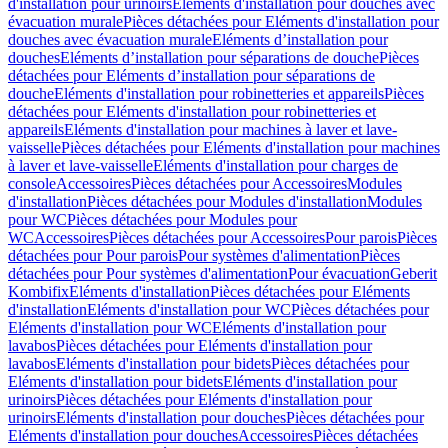
d'installation pour urinoirs
Eléments d'installation pour douches avec
évacuation murale
Pièces détachées pour Eléments d'installation pour
douches avec évacuation murale
Eléments d’installation pour
douches
Eléments d’installation pour séparations de douche
Pièces
détachées pour Eléments d’installation pour séparations de
douche
Eléments d'installation pour robinetteries et appareils
Pièces
détachées pour Eléments d'installation pour robinetteries et
appareils
Eléments d'installation pour machines à laver et lave-
vaisselle
Pièces détachées pour Eléments d'installation pour machines
à laver et lave-vaisselle
Eléments d'installation pour charges de
console
Accessoires
Pièces détachées pour Accessoires
Modules
d'installation
Pièces détachées pour Modules d'installation
Modules
pour WC
Pièces détachées pour Modules pour
WC
Accessoires
Pièces détachées pour Accessoires
Pour parois
Pièces
détachées pour Pour parois
Pour systèmes d'alimentation
Pièces
détachées pour Pour systèmes d'alimentation
Pour évacuation
Geberit
Kombifix
Eléments d'installation
Pièces détachées pour Eléments
d'installation
Eléments d'installation pour WC
Pièces détachées pour
Eléments d'installation pour WC
Eléments d'installation pour
lavabos
Pièces détachées pour Eléments d'installation pour
lavabos
Eléments d'installation pour bidets
Pièces détachées pour
Eléments d'installation pour bidets
Eléments d'installation pour
urinoirs
Pièces détachées pour Eléments d'installation pour
urinoirs
Eléments d'installation pour douches
Pièces détachées pour
Eléments d'installation pour douches
Accessoires
Pièces détachées