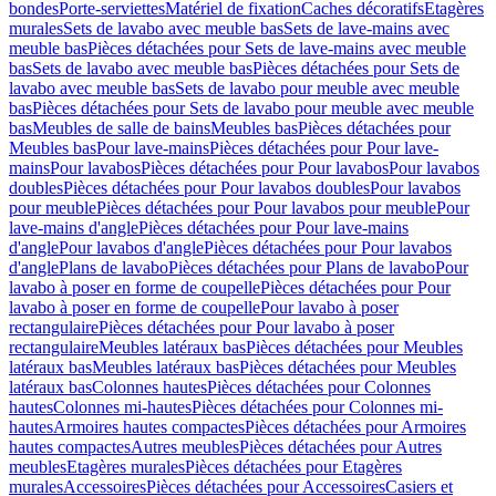
bondes
Porte-serviettes
Matériel de fixation
Caches décoratifs
Etagères
murales
Sets de lavabo avec meuble bas
Sets de lave-mains avec
meuble bas
Pièces détachées pour Sets de lave-mains avec meuble
bas
Sets de lavabo avec meuble bas
Pièces détachées pour Sets de
lavabo avec meuble bas
Sets de lavabo pour meuble avec meuble
bas
Pièces détachées pour Sets de lavabo pour meuble avec meuble
bas
Meubles de salle de bains
Meubles bas
Pièces détachées pour
Meubles bas
Pour lave-mains
Pièces détachées pour Pour lave-
mains
Pour lavabos
Pièces détachées pour Pour lavabos
Pour lavabos
doubles
Pièces détachées pour Pour lavabos doubles
Pour lavabos
pour meuble
Pièces détachées pour Pour lavabos pour meuble
Pour
lave-mains d'angle
Pièces détachées pour Pour lave-mains
d'angle
Pour lavabos d'angle
Pièces détachées pour Pour lavabos
d'angle
Plans de lavabo
Pièces détachées pour Plans de lavabo
Pour
lavabo à poser en forme de coupelle
Pièces détachées pour Pour
lavabo à poser en forme de coupelle
Pour lavabo à poser
rectangulaire
Pièces détachées pour Pour lavabo à poser
rectangulaire
Meubles latéraux bas
Pièces détachées pour Meubles
latéraux bas
Meubles latéraux bas
Pièces détachées pour Meubles
latéraux bas
Colonnes hautes
Pièces détachées pour Colonnes
hautes
Colonnes mi-hautes
Pièces détachées pour Colonnes mi-
hautes
Armoires hautes compactes
Pièces détachées pour Armoires
hautes compactes
Autres meubles
Pièces détachées pour Autres
meubles
Etagères murales
Pièces détachées pour Etagères
murales
Accessoires
Pièces détachées pour Accessoires
Casiers et