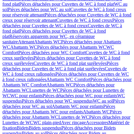
fond plat
Pièces détachées pour Cuvettes de WC à fond plat
WC au
sol
Pièces détachées pour WC au sol
Cuvettes de WC à fond creux
pour réservoir attenant
Pièces détachées pour Cuvettes de WC à fond
creux pour réservoir attenant
Cuvettes de WC à fond creux
Pièces
détachées pour Cuvettes de WC à fond creux
Cuvettes de WC à
fond plat
Pièces détachées pour Cuvettes de WC à fond
plat
Réservoirs apparents pour WC, en céramique
sanitaire
Attenant
Abattants WC
Pièces détachées pour Abattants
WC
Abattants WC
Pièces détachées pour Abattants WC
WC
Comfort
Pièces détachées pour WC Comfort
Cuvettes de WC à fond
creux surélevées
Pièces détachées pour Cuvettes de WC à fond
creux surélevées
Cuvettes de WC à fond plat surélevées
Pièces
détachées pour Cuvettes de WC à fond plat surélevées
Cuvettes de
WC à fond creux rallongées
Pièces détachées pour Cuvettes de WC
à fond creux rallongées
Abattants WC Comfort
Pièces détachées pour
Abattants WC Comfort
Abattants WC
Pièces détachées pour
Abattants WC
Lunettes de WC
Pièces détachées pour Lunettes de
WC
WC pour enfants
Pièces détachées pour WC pour enfants
WC
suspendus
Pièces détachées pour WC suspendus
WC au sol
Pièces
détachées pour WC au sol
Abattants WC pour enfants
Pièces
détachées pour Abattants WC pour enfants
Abattants WC
Pièces
détachées pour Abattants WC
Lunettes de WC
Pièces détachées pour
Lunettes de WC
WC plain-pied
Avec rinçage
Accessoires
Matériel de
fixation
Bidets
Bidets suspendus
Pièces détachées pour Bidets
suspendus
Bidets au sol
Pièces détachées pour Bidets au