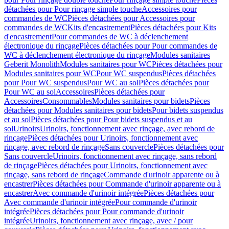
détachées pour Pour rinçage simple touche
Accessoires pour
commandes de WC
Pièces détachées pour Accessoires pour
commandes de WC
Kits d'encastrement
Pièces détachées pour Kits
d'encastrement
Pour commandes de WC à déclenchement
électronique du rinçage
Pièces détachées pour Pour commandes de
WC à déclenchement électronique du rinçage
Modules sanitaires
Geberit Monolith
Modules sanitaires pour WC
Pièces détachées pour
Modules sanitaires pour WC
Pour WC suspendus
Pièces détachées
pour Pour WC suspendus
Pour WC au sol
Pièces détachées pour
Pour WC au sol
Accessoires
Pièces détachées pour
Accessoires
Consommables
Modules sanitaires pour bidets
Pièces
détachées pour Modules sanitaires pour bidets
Pour bidets suspendus
et au sol
Pièces détachées pour Pour bidets suspendus et au
sol
Urinoirs
Urinoirs, fonctionnement avec rinçage, avec rebord de
rinçage
Pièces détachées pour Urinoirs, fonctionnement avec
rinçage, avec rebord de rinçage
Sans couvercle
Pièces détachées pour
Sans couvercle
Urinoirs, fonctionnement avec rinçage, sans rebord
de rinçage
Pièces détachées pour Urinoirs, fonctionnement avec
rinçage, sans rebord de rinçage
Commande d'urinoir apparente ou à
encastrer
Pièces détachées pour Commande d'urinoir apparente ou à
encastrer
Avec commande d'urinoir intégrée
Pièces détachées pour
Avec commande d'urinoir intégrée
Pour commande d'urinoir
intégrée
Pièces détachées pour Pour commande d'urinoir
intégrée
Urinoirs, fonctionnement avec rinçage, avec / pour