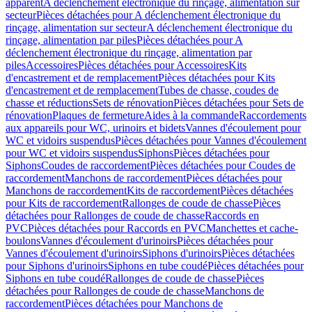
apparent
A déclenchement électronique du rinçage, alimentation sur
secteur
Pièces détachées pour A déclenchement électronique du
rinçage, alimentation sur secteur
A déclenchement électronique du
rinçage, alimentation par piles
Pièces détachées pour A
déclenchement électronique du rinçage, alimentation par
piles
Accessoires
Pièces détachées pour Accessoires
Kits
d'encastrement et de remplacement
Pièces détachées pour Kits
d'encastrement et de remplacement
Tubes de chasse, coudes de
chasse et réductions
Sets de rénovation
Pièces détachées pour Sets de
rénovation
Plaques de fermeture
Aides à la commande
Raccordements
aux appareils pour WC, urinoirs et bidets
Vannes d'écoulement pour
WC et vidoirs suspendus
Pièces détachées pour Vannes d'écoulement
pour WC et vidoirs suspendus
Siphons
Pièces détachées pour
Siphons
Coudes de raccordement
Pièces détachées pour Coudes de
raccordement
Manchons de raccordement
Pièces détachées pour
Manchons de raccordement
Kits de raccordement
Pièces détachées
pour Kits de raccordement
Rallonges de coude de chasse
Pièces
détachées pour Rallonges de coude de chasse
Raccords en
PVC
Pièces détachées pour Raccords en PVC
Manchettes et cache-
boulons
Vannes d'écoulement d'urinoirs
Pièces détachées pour
Vannes d'écoulement d'urinoirs
Siphons d'urinoirs
Pièces détachées
pour Siphons d'urinoirs
Siphons en tube coudé
Pièces détachées pour
Siphons en tube coudé
Rallonges de coude de chasse
Pièces
détachées pour Rallonges de coude de chasse
Manchons de
raccordement
Pièces détachées pour Manchons de