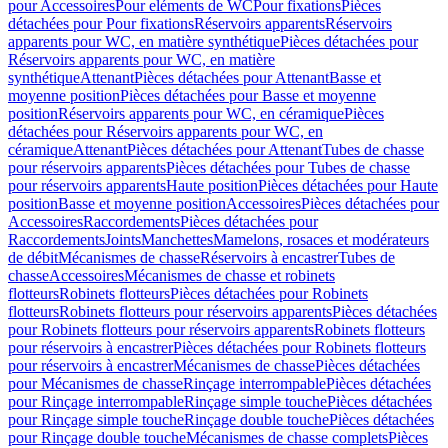
pour Accessoires
Pour eléments de WC
Pour fixations
Pièces
détachées pour Pour fixations
Réservoirs apparents
Réservoirs
apparents pour WC, en matière synthétique
Pièces détachées pour
Réservoirs apparents pour WC, en matière
synthétique
Attenant
Pièces détachées pour Attenant
Basse et
moyenne position
Pièces détachées pour Basse et moyenne
position
Réservoirs apparents pour WC, en céramique
Pièces
détachées pour Réservoirs apparents pour WC, en
céramique
Attenant
Pièces détachées pour Attenant
Tubes de chasse
pour réservoirs apparents
Pièces détachées pour Tubes de chasse
pour réservoirs apparents
Haute position
Pièces détachées pour Haute
position
Basse et moyenne position
Accessoires
Pièces détachées pour
Accessoires
Raccordements
Pièces détachées pour
Raccordements
Joints
Manchettes
Mamelons, rosaces et modérateurs
de débit
Mécanismes de chasse
Réservoirs à encastrer
Tubes de
chasse
Accessoires
Mécanismes de chasse et robinets
flotteurs
Robinets flotteurs
Pièces détachées pour Robinets
flotteurs
Robinets flotteurs pour réservoirs apparents
Pièces détachées
pour Robinets flotteurs pour réservoirs apparents
Robinets flotteurs
pour réservoirs à encastrer
Pièces détachées pour Robinets flotteurs
pour réservoirs à encastrer
Mécanismes de chasse
Pièces détachées
pour Mécanismes de chasse
Rinçage interrompable
Pièces détachées
pour Rinçage interrompable
Rinçage simple touche
Pièces détachées
pour Rinçage simple touche
Rinçage double touche
Pièces détachées
pour Rinçage double touche
Mécanismes de chasse complets
Pièces