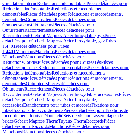
Circulation interne
Réductions indémontables
Pièces détachées pour
Réductions indémontables
Réductions et raccordements,
démontables
Pièces détachées pour Réductions et raccordements,
démontables
Compensateurs
Pièces détachées pour
Compensateurs
Obturateurs
Pièces détachées pour
Obturateurs
Raccordements
Pièces détachées pour
Raccordements
Geberit Mapress Acier Inoxydable, gaz
Pièces
détachées pour Geberit Mapress Acier Inoxydable, gaz
Tubes
1.4401
Pièces détachées pour Tubes
1.4401
Mamelons
Manchons
Pièces détachées pour
Manchons
Réductions
Pièces détachées pour
Réductions
Coudes
Pièces détachées pour Coudes
Tés
Pièces
détachées pour Tés
Réductions indémontables
Pièces détachées pour
Réductions indémontables
Réductions et raccordements,
démontables
Pièces détachées pour Réductions et raccordements,
démontables
Obturateurs
Pièces détachées pour
Obturateurs
Raccordements
Pièces détachées pour
Raccordements
Geberit Mapress Acier Inoxydable, accessoires
Pièces
détachées pour Geberit Mapress Acier Inoxydable,
accessoires
Etanchements pour tubes et raccords
Fixations pour
tubes
Fixations de raccordements
Pièces détachées pour Fixations de
raccordements
Joints d'étanchéité
Sets de vis pour assemblages de
brides
Geberit Mapress Therm
Tuyaux Therm
Raccords
Pièces
détachées pour Raccords
Manchons
Pièces détachées pour
Manchons
Réductions
Pièces détachées pour