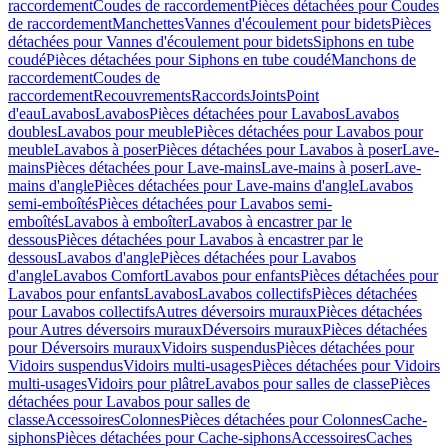
raccordement
Coudes de raccordement
Pièces détachées pour Coudes
de raccordement
Manchettes
Vannes d'écoulement pour bidets
Pièces
détachées pour Vannes d'écoulement pour bidets
Siphons en tube
coudé
Pièces détachées pour Siphons en tube coudé
Manchons de
raccordement
Coudes de
raccordement
Recouvrements
Raccords
Joints
Point
d'eau
Lavabos
Lavabos
Pièces détachées pour Lavabos
Lavabos
doubles
Lavabos pour meuble
Pièces détachées pour Lavabos pour
meuble
Lavabos à poser
Pièces détachées pour Lavabos à poser
Lave-
mains
Pièces détachées pour Lave-mains
Lave-mains à poser
Lave-
mains d'angle
Pièces détachées pour Lave-mains d'angle
Lavabos
semi-emboîtés
Pièces détachées pour Lavabos semi-
emboîtés
Lavabos à emboîter
Lavabos à encastrer par le
dessous
Pièces détachées pour Lavabos à encastrer par le
dessous
Lavabos d'angle
Pièces détachées pour Lavabos
d'angle
Lavabos Comfort
Lavabos pour enfants
Pièces détachées pour
Lavabos pour enfants
Lavabos
Lavabos collectifs
Pièces détachées
pour Lavabos collectifs
Autres déversoirs muraux
Pièces détachées
pour Autres déversoirs muraux
Déversoirs muraux
Pièces détachées
pour Déversoirs muraux
Vidoirs suspendus
Pièces détachées pour
Vidoirs suspendus
Vidoirs multi-usages
Pièces détachées pour Vidoirs
multi-usages
Vidoirs pour plâtre
Lavabos pour salles de classe
Pièces
détachées pour Lavabos pour salles de
classe
Accessoires
Colonnes
Pièces détachées pour Colonnes
Cache-
siphons
Pièces détachées pour Cache-siphons
Accessoires
Caches