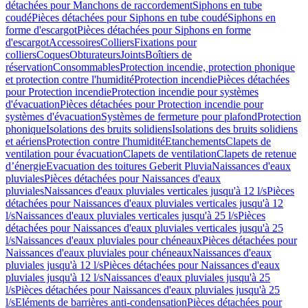
détachées pour Manchons de raccordement
Siphons en tube
coudé
Pièces détachées pour Siphons en tube coudé
Siphons en
forme d'escargot
Pièces détachées pour Siphons en forme
d'escargot
Accessoires
Colliers
Fixations pour
colliers
Coques
Obturateurs
Joints
Boîtiers de
réservation
Consommables
Protection incendie, protection phonique
et protection contre l'humidité
Protection incendie
Pièces détachées
pour Protection incendie
Protection incendie pour systèmes
d'évacuation
Pièces détachées pour Protection incendie pour
systèmes d'évacuation
Systèmes de fermeture pour plafond
Protection
phonique
Isolations des bruits solidiens
Isolations des bruits solidiens
et aériens
Protection contre l'humidité
Etanchements
Clapets de
ventilation pour évacuation
Clapets de ventilation
Clapets de retenue
d’énergie
Evacuation des toitures Geberit Pluvia
Naissances d'eaux
pluviales
Pièces détachées pour Naissances d'eaux
pluviales
Naissances d'eaux pluviales verticales jusqu'à 12 l/s
Pièces
détachées pour Naissances d'eaux pluviales verticales jusqu'à 12
l/s
Naissances d'eaux pluviales verticales jusqu'à 25 l/s
Pièces
détachées pour Naissances d'eaux pluviales verticales jusqu'à 25
l/s
Naissances d'eaux pluviales pour chéneaux
Pièces détachées pour
Naissances d'eaux pluviales pour chéneaux
Naissances d'eaux
pluviales jusqu'à 12 l/s
Pièces détachées pour Naissances d'eaux
pluviales jusqu'à 12 l/s
Naissances d'eaux pluviales jusqu'à 25
l/s
Pièces détachées pour Naissances d'eaux pluviales jusqu'à 25
l/s
Eléments de barrières anti-condensation
Pièces détachées pour