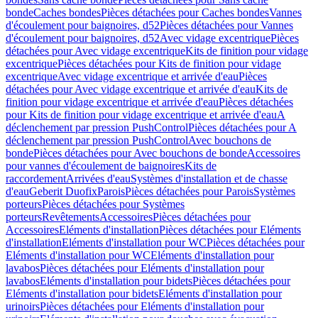
bonde
Caches bondes
Pièces détachées pour Caches bondes
Vannes
d'écoulement pour baignoires, d52
Pièces détachées pour Vannes
d'écoulement pour baignoires, d52
Avec vidage excentrique
Pièces
détachées pour Avec vidage excentrique
Kits de finition pour vidage
excentrique
Pièces détachées pour Kits de finition pour vidage
excentrique
Avec vidage excentrique et arrivée d'eau
Pièces
détachées pour Avec vidage excentrique et arrivée d'eau
Kits de
finition pour vidage excentrique et arrivée d'eau
Pièces détachées
pour Kits de finition pour vidage excentrique et arrivée d'eau
A
déclenchement par pression PushControl
Pièces détachées pour A
déclenchement par pression PushControl
Avec bouchons de
bonde
Pièces détachées pour Avec bouchons de bonde
Accessoires
pour vannes d'écoulement de baignoires
Kits de
raccordement
Arrivées d'eau
Systèmes d'installation et de chasse
d'eau
Geberit Duofix
Parois
Pièces détachées pour Parois
Systèmes
porteurs
Pièces détachées pour Systèmes
porteurs
Revêtements
Accessoires
Pièces détachées pour
Accessoires
Eléments d'installation
Pièces détachées pour Eléments
d'installation
Eléments d'installation pour WC
Pièces détachées pour
Eléments d'installation pour WC
Eléments d'installation pour
lavabos
Pièces détachées pour Eléments d'installation pour
lavabos
Eléments d'installation pour bidets
Pièces détachées pour
Eléments d'installation pour bidets
Eléments d'installation pour
urinoirs
Pièces détachées pour Eléments d'installation pour