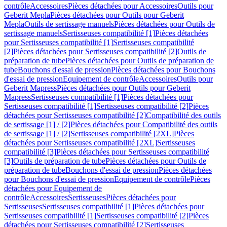
contrôle
Accessoires
Pièces détachées pour Accessoires
Outils pour
Geberit Mepla
Pièces détachées pour Outils pour Geberit
Mepla
Outils de sertissage manuels
Pièces détachées pour Outils de
sertissage manuels
Sertisseuses compatibilité [1]
Pièces détachées
pour Sertisseuses compatibilité [1]
Sertisseuses compatibilité
[2]
Pièces détachées pour Sertisseuses compatibilité [2]
Outils de
préparation de tube
Pièces détachées pour Outils de préparation de
tube
Bouchons d'essai de pression
Pièces détachées pour Bouchons
d'essai de pression
Equipement de contrôle
Accessoires
Outils pour
Geberit Mapress
Pièces détachées pour Outils pour Geberit
Mapress
Sertisseuses compatibilité [1]
Pièces détachées pour
Sertisseuses compatibilité [1]
Sertisseuses compatibilité [2]
Pièces
détachées pour Sertisseuses compatibilité [2]
Compatibilité des outils
de sertissage [1] / [2]
Pièces détachées pour Compatibilité des outils
de sertissage [1] / [2]
Sertisseuses compatibilité [2XL]
Pièces
détachées pour Sertisseuses compatibilité [2XL]
Sertisseuses
compatibilité [3]
Pièces détachées pour Sertisseuses compatibilité
[3]
Outils de préparation de tube
Pièces détachées pour Outils de
préparation de tube
Bouchons d'essai de pression
Pièces détachées
pour Bouchons d'essai de pression
Equipement de contrôle
Pièces
détachées pour Equipement de
contrôle
Accessoires
Sertisseuses
Pièces détachées pour
Sertisseuses
Sertisseuses compatibilité [1]
Pièces détachées pour
Sertisseuses compatibilité [1]
Sertisseuses compatibilité [2]
Pièces
détachées pour Sertisseuses compatibilité [2]
Sertisseuses