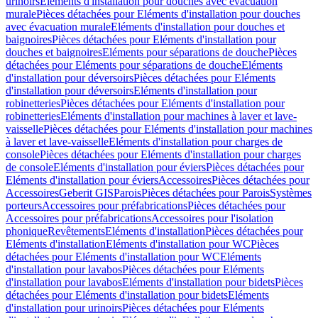
urinoirs
Eléments d'installation pour douches avec évacuation
murale
Pièces détachées pour Eléments d'installation pour douches
avec évacuation murale
Eléments d'installation pour douches et
baignoires
Pièces détachées pour Eléments d'installation pour
douches et baignoires
Eléments pour séparations de douche
Pièces
détachées pour Eléments pour séparations de douche
Eléments
d'installation pour déversoirs
Pièces détachées pour Eléments
d'installation pour déversoirs
Eléments d'installation pour
robinetteries
Pièces détachées pour Eléments d'installation pour
robinetteries
Eléments d'installation pour machines à laver et lave-
vaisselle
Pièces détachées pour Eléments d'installation pour machines
à laver et lave-vaisselle
Eléments d'installation pour charges de
console
Pièces détachées pour Eléments d'installation pour charges
de console
Eléments d'installation pour éviers
Pièces détachées pour
Eléments d'installation pour éviers
Accessoires
Pièces détachées pour
Accessoires
Geberit GIS
Parois
Pièces détachées pour Parois
Systèmes
porteurs
Accessoires pour préfabrications
Pièces détachées pour
Accessoires pour préfabrications
Accessoires pour l'isolation
phonique
Revêtements
Eléments d'installation
Pièces détachées pour
Eléments d'installation
Eléments d'installation pour WC
Pièces
détachées pour Eléments d'installation pour WC
Eléments
d'installation pour lavabos
Pièces détachées pour Eléments
d'installation pour lavabos
Eléments d'installation pour bidets
Pièces
détachées pour Eléments d'installation pour bidets
Eléments
d'installation pour urinoirs
Pièces détachées pour Eléments