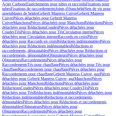
Acier Carbone
Etanchements pour tubes et raccords
Fixations pour
tubes
Fixations de raccordements
Joints d'étanchéité
Sets de vis pour
assemblages de brides
Geberit Mapress Cuivre
Geberit Mapress
Cuivre
Pièces détachées pour Geberit Mapress
Cuivre
Manchons
Pièces détachées pour Manchons
Réductions
Pièces
détachées pour Réductions
Coudes
Pièces détachées pour
Coudes
Tés
Pièces détachées pour Tés
Circulation interne
Pièces
détachées pour Circulation interne
Raccords en croix
Pièces
détachées pour Raccords en croix
Réductions indémontables
Pièces
détachées pour Réductions indémontables
Réductions et
raccordements, démontables
Pièces détachées pour Réductions et
raccordements, démontables
Obturateurs
Pièces détachées pour
Obturateurs
Raccordements
Pièces détachées pour
Raccordements
Tés pour chauffage
Pièces détachées pour Tés pour
chauffage
Raccordements pour chauffage
Pièces détachées pour
Raccordements pour chauffage
Geberit Mapress Cuivre, gaz
Pièces
détachées pour Geberit Mapress Cuivre, gaz
Manchons
Pièces
détachées pour Manchons
Réductions
Pièces détachées pour
Réductions
Coudes
Pièces détachées pour Coudes
Tés
Pièces
détachées pour Tés
Réductions indémontables
Pièces détachées pour
Réductions indémontables
Réductions et raccordements,
démontables
Pièces détachées pour Réductions et raccordements,
démontables
Obturateurs
Pièces détachées pour
Obturateurs
Raccordements
Pièces détachées pour
Raccordements
Accessoires pour Geberit Mapress Cuivre
Pièces