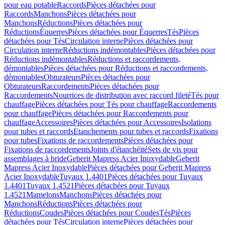
pour eau potable
Raccords
Pièces détachées pour
Raccords
Manchons
Pièces détachées pour
Manchons
Réductions
Pièces détachées pour
Réductions
Équerres
Pièces détachées pour Équerres
Tés
Pièces
détachées pour Tés
Circulation interne
Pièces détachées pour
Circulation interne
Réductions indémontables
Pièces détachées pour
Réductions indémontables
Réductions et raccordements,
démontables
Pièces détachées pour Réductions et raccordements,
démontables
Obturateurs
Pièces détachées pour
Obturateurs
Raccordements
Pièces détachées pour
Raccordements
Nourrices de distribution avec raccord fileté
Tés pour
chauffage
Pièces détachées pour Tés pour chauffage
Raccordements
pour chauffage
Pièces détachées pour Raccordements pour
chauffage
Accessoires
Pièces détachées pour Accessoires
Isolations
pour tubes et raccords
Etanchements pour tubes et raccords
Fixations
pour tubes
Fixations de raccordements
Pièces détachées pour
Fixations de raccordements
Joints d'étanchéité
Sets de vis pour
assemblages à bride
Geberit Mapress Acier Inoxydable
Geberit
Mapress Acier Inoxydable
Pièces détachées pour Geberit Mapress
Acier Inoxydable
Tuyaux 1.4401
Pièces détachées pour Tuyaux
1.4401
Tuyaux 1.4521
Pièces détachées pour Tuyaux
1.4521
Mamelons
Manchons
Pièces détachées pour
Manchons
Réductions
Pièces détachées pour
Réductions
Coudes
Pièces détachées pour Coudes
Tés
Pièces
détachées pour Tés
Circulation interne
Pièces détachées pour