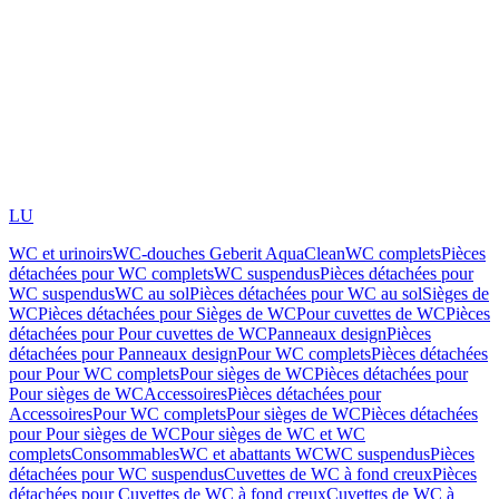
LU
WC et urinoirs
WC-douches Geberit AquaClean
WC complets
Pièces
détachées pour WC complets
WC suspendus
Pièces détachées pour
WC suspendus
WC au sol
Pièces détachées pour WC au sol
Sièges de
WC
Pièces détachées pour Sièges de WC
Pour cuvettes de WC
Pièces
détachées pour Pour cuvettes de WC
Panneaux design
Pièces
détachées pour Panneaux design
Pour WC complets
Pièces détachées
pour Pour WC complets
Pour sièges de WC
Pièces détachées pour
Pour sièges de WC
Accessoires
Pièces détachées pour
Accessoires
Pour WC complets
Pour sièges de WC
Pièces détachées
pour Pour sièges de WC
Pour sièges de WC et WC
complets
Consommables
WC et abattants WC
WC suspendus
Pièces
détachées pour WC suspendus
Cuvettes de WC à fond creux
Pièces
détachées pour Cuvettes de WC à fond creux
Cuvettes de WC à