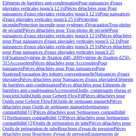
Eléments de barrières anti-condensation
Pour naissances d'eaux
pluviales verticales jusqu'à 12 l/s
Pièces détachées pour Pour
naissances d'eaux pluviales verticales jusqu'à 12 l/s
Pour naissances
d'eaux pluviales verticales jusqu'à 25 l/s
Protection
incendie
Protection incendie pour systèmes d'évacuation
Trop-pleins
de sécurité
Pièces détachées pour Trop-pleins de sécurité
Pour
naissances d'eaux pluviales verticales jusqu'à 12 l/s
Pièces détachées
pour Pour naissances d'eaux pluviales verticales jusqu'à 12 l/s
Pour
naissances d'eaux pluviales verticales jusqu'à 25 l/s
Pièces détachées
pour Pour naissances d'eaux pluviales verticales jusqu'à 25
l/s
Fixations
Système de fixation d40–200
Système de fixation d250–
315
Accessoires
Pièces détachées pour Accessoires
Pour
naissances
Pièces détachées pour Pour naissances
Pour
fixations
Evacuation des toitures conventionnelle
Naissances d'eaux
pluviales
Pièces détachées pour Naissances d'eaux pluviales
Eléments
de barrières anti-condensation
Pièces détachées pour Eléments de
barrières anti-condensation
Accessoires
Outils, composants réseau et
logiciels
Outils
Outils pour Geberit FlowFit
Pièces détachées pour
Outils pour Geberit FlowFit
Outils de sertissage manuels
Pièces
détachées pour Outils de sertissage manuels
Sertisseuses
compatibilité [1]
Pièces détachées pour Sertisseuses compatibilité
[1]
Sertisseuses compatibilité [2]
Pièces détachées pour Sertisseuses
compatibilité [2]
Outils de préparation de tube
Pièces détachées pour
Outils de préparation de tube
Bouchons d'essai de pression
Pièces
détachées pour Bouchons d'essai de pression
Equipements de