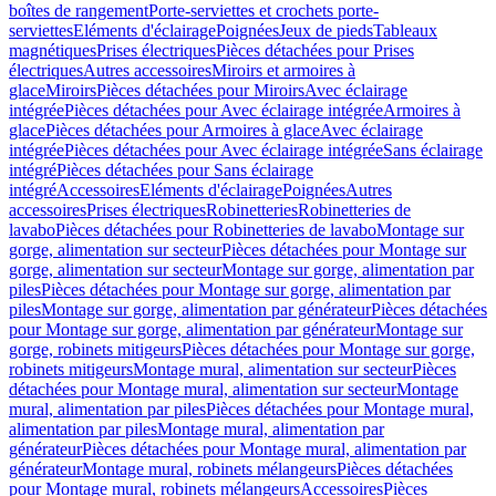
boîtes de rangement
Porte-serviettes et crochets porte-
serviettes
Eléments d'éclairage
Poignées
Jeux de pieds
Tableaux
magnétiques
Prises électriques
Pièces détachées pour Prises
électriques
Autres accessoires
Miroirs et armoires à
glace
Miroirs
Pièces détachées pour Miroirs
Avec éclairage
intégrée
Pièces détachées pour Avec éclairage intégrée
Armoires à
glace
Pièces détachées pour Armoires à glace
Avec éclairage
intégrée
Pièces détachées pour Avec éclairage intégrée
Sans éclairage
intégré
Pièces détachées pour Sans éclairage
intégré
Accessoires
Eléments d'éclairage
Poignées
Autres
accessoires
Prises électriques
Robinetteries
Robinetteries de
lavabo
Pièces détachées pour Robinetteries de lavabo
Montage sur
gorge, alimentation sur secteur
Pièces détachées pour Montage sur
gorge, alimentation sur secteur
Montage sur gorge, alimentation par
piles
Pièces détachées pour Montage sur gorge, alimentation par
piles
Montage sur gorge, alimentation par générateur
Pièces détachées
pour Montage sur gorge, alimentation par générateur
Montage sur
gorge, robinets mitigeurs
Pièces détachées pour Montage sur gorge,
robinets mitigeurs
Montage mural, alimentation sur secteur
Pièces
détachées pour Montage mural, alimentation sur secteur
Montage
mural, alimentation par piles
Pièces détachées pour Montage mural,
alimentation par piles
Montage mural, alimentation par
générateur
Pièces détachées pour Montage mural, alimentation par
générateur
Montage mural, robinets mélangeurs
Pièces détachées
pour Montage mural, robinets mélangeurs
Accessoires
Pièces