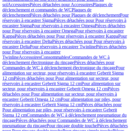
sol
Accessoires
Pièces détachées pour Accessoires
Plaques de
déclenchement et commandes de WC
Plaques de
déclenchement
Pièces détachées pour Plaques de déclenchement
Pour
réservoirs à encastrer Sigma
Pièces détachées pour Pour réservoirs à
encastrer Sigma
Pour réservoirs à encastrer Omega
Pièces détachées
pour Pour réservoirs à encastrer Omega
Pour réservoirs à encastrer
Kappa
Pièces détachées pour Pour réservoirs à encastrer Kappa
Pour
réservoirs à encastrer Delta
Pièces détachées pour Pour réservoirs à
encastrer Delta
Pour réservoirs à encastrer Twinline
Pièces détachées
pour Pour réservoirs à encastrer
Twinline
Accessoires
Consommables
Commandes de WC à
déclenchement électronique du rinçage
Pièces détachées pour
Commandes de WC à déclenchement électronique du rinçage
Pour
alimentation sur secteur, pour réservoirs à encastrer Geberit Sigma
12 cm
Pièces détachées pour Pour alimentation sur secteur, pour
réservoirs à encastrer Geberit Sigma 12 cm
Pour alimentation sur
secteur, pour réservoirs à encastrer Geberit Omega 12 cm
Pièces
détachées pour Pour alimentation sur secteur, pour réservoirs à
encastrer Geberit Omega 12 cm
Pour alimentation par piles, pour
réservoirs à encastrer Geberit Sigma 12 cm
Pièces détachées pour
Pour alimentation par piles, pour réservoirs à encastrer Geberit
Sigma 12 cm
Commandes de WC à déclenchement pneumatique du
rinçage
Pièces détachées pour Commandes de WC à déclenchement
pneumatique du rinçage
Pour rinçage double touche
Pièces détachées
pour Pour rinçage double touche
Pour rinçage simple touche
Pièces