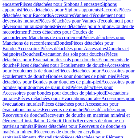
encastrer
Pièces détachées pour Siphons à encastrer
Siphons
apparents
Pièces détachées pour Siphons apparents
Raccords
Pièces
détachées pour Raccords
Accessoires
Vannes d'écoulement pour
déversoirs muraux
Pièces détachées pour Vannes d'écoulement pour
déversoirs muraux
Siphons
Pièces détachées pour Siphons
Coudes de
raccordement
Pièces détachées pour Coudes de
raccordement
Manchons de raccordement
Pièces détachées pour
Manchons de raccordement
Bondes
Pièces détachées pour
Bondes
Accessoires
Pièces détachées pour Accessoires
Douches et
baignoires
Douches
Evacuation des sols pour douches
Pièces
détachées pour Evacuation des sols pour douches
Ecoulements de
douche
Pièces détachées pour Ecoulements de douche
Accessoires
pour écoulements de douche
Pièces détachées pour Accessoires pour
écoulements de douche
Bondes pour douches de plain-pied
Pièces
détachées pour Bondes pour douches de plain-pied
Accessoires pour
bondes pour douches de plain-pied
Pièces détachées pour
Accessoires pour bondes pour douches de plain-pied
Evacuations
murales
Pièces détachées pour Evacuations murales
Accessoires pour
évacuations murales
Pièces détachées pour Accessoires pour
évacuations murales
Receveurs de douche
Pièces détachées pour
Receveurs de douche
Receveurs de douche en matériau minéral et
éléments d’installation Geberit Duofix
Receveurs de douche en
matériau minéral
Pièces détachées pour Receveurs de douche en
matériau minéral
Receveurs de douche en acrylique
sanitaire
Eléments d'installation
Pièces détachées pour Eléments