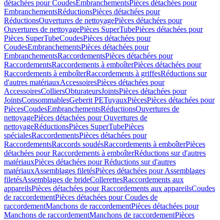
détachées pour Coudes
Embranchements
Pièces détachées pour
Embranchements
Réductions
Pièces détachées pour
Réductions
Ouvertures de nettoyage
Pièces détachées pour
Ouvertures de nettoyage
Pièces SuperTube
Pièces détachées pour
Pièces SuperTube
Coudes
Pièces détachées pour
Coudes
Embranchements
Pièces détachées pour
Embranchements
Raccordements
Pièces détachées pour
Raccordements
Raccordements à emboîter
Pièces détachées pour
Raccordements à emboîter
Raccordements à griffes
Réductions sur
d'autres matériaux
Accessoires
Pièces détachées pour
Accessoires
Colliers
Obturateurs
Joints
Pièces détachées pour
Joints
Consommables
Geberit PE
Tuyaux
Pièces
Pièces détachées pour
Pièces
Coudes
Embranchements
Réductions
Ouvertures de
nettoyage
Pièces détachées pour Ouvertures de
nettoyage
Réductions
Pièces SuperTube
Pièces
spéciales
Raccordements
Pièces détachées pour
Raccordements
Raccords soudés
Raccordements à emboîter
Pièces
détachées pour Raccordements à emboîter
Réductions sur d'autres
matériaux
Pièces détachées pour Réductions sur d'autres
matériaux
Assemblages filetés
Pièces détachées pour Assemblages
filetés
Assemblages de bride
Collerettes
Raccordements aux
appareils
Pièces détachées pour Raccordements aux appareils
Coudes
de raccordement
Pièces détachées pour Coudes de
raccordement
Manchons de raccordement
Pièces détachées pour
Manchons de raccordement
Manchons de raccordement
Pièces