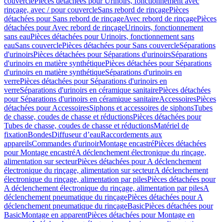
couvercle
Pièces détachées pour Urinoirs, fonctionnement avec
rinçage, avec / pour couvercle
Sans rebord de rinçage
Pièces
détachées pour Sans rebord de rinçage
Avec rebord de rinçage
Pièces
détachées pour Avec rebord de rinçage
Urinoirs, fonctionnement
sans eau
Pièces détachées pour Urinoirs, fonctionnement sans
eau
Sans couvercle
Pièces détachées pour Sans couvercle
Séparations
d'urinoirs
Pièces détachées pour Séparations d'urinoirs
Séparations
d'urinoirs en matière synthétique
Pièces détachées pour Séparations
d'urinoirs en matière synthétique
Séparations d'urinoirs en
verre
Pièces détachées pour Séparations d'urinoirs en
verre
Séparations d'urinoirs en céramique sanitaire
Pièces détachées
pour Séparations d'urinoirs en céramique sanitaire
Accessoires
Pièces
détachées pour Accessoires
Siphons et accessoires de siphons
Tubes
de chasse, coudes de chasse et réductions
Pièces détachées pour
Tubes de chasse, coudes de chasse et réductions
Matériel de
fixation
Bondes
Diffuseur d’eau
Raccordements aux
appareils
Commandes d'urinoir
Montage encastré
Pièces détachées
pour Montage encastré
A déclenchement électronique du rinçage,
alimentation sur secteur
Pièces détachées pour A déclenchement
électronique du rinçage, alimentation sur secteur
A déclenchement
électronique du rinçage, alimentation par piles
Pièces détachées pour
A déclenchement électronique du rinçage, alimentation par piles
A
déclenchement pneumatique du rinçage
Pièces détachées pour A
déclenchement pneumatique du rinçage
Basic
Pièces détachées pour
Basic
Montage en apparent
Pièces détachées pour Montage en