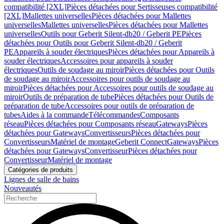
compatibilité [2XL]
Pièces détachées pour Sertisseuses compatibilité
[2XL]
Mallettes universelles
Pièces détachées pour Mallettes
universelles
Mallettes universelles
Pièces détachées pour Mallettes
universelles
Outils pour Geberit Silent-db20 / Geberit PE
Pièces
détachées pour Outils pour Geberit Silent-db20 / Geberit
PE
Appareils à souder électriques
Pièces détachées pour Appareils à
souder électriques
Accessoires pour appareils à souder
électriques
Outils de soudage au miroir
Pièces détachées pour Outils
de soudage au miroir
Accessoires pour outils de soudage au
miroir
Pièces détachées pour Accessoires pour outils de soudage au
miroir
Outils de préparation de tube
Pièces détachées pour Outils de
préparation de tube
Accessoires pour outils de préparation de
tubes
Aides à la commande
Télécommandes
Composants
réseau
Pièces détachées pour Composants réseau
Gateways
Pièces
détachées pour Gateways
Convertisseurs
Pièces détachées pour
Convertisseurs
Matériel de montage
Geberit Connect
Gateways
Pièces
détachées pour Gateways
Convertisseur
Pièces détachées pour
Convertisseur
Matériel de montage
Catégories de produits
Lignes de salle de bains
Nouveautés