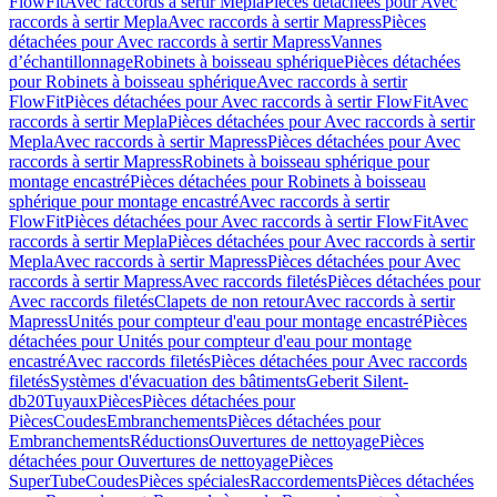
FlowFit
Avec raccords à sertir Mepla
Pièces détachées pour Avec
raccords à sertir Mepla
Avec raccords à sertir Mapress
Pièces
détachées pour Avec raccords à sertir Mapress
Vannes
d’échantillonnage
Robinets à boisseau sphérique
Pièces détachées
pour Robinets à boisseau sphérique
Avec raccords à sertir
FlowFit
Pièces détachées pour Avec raccords à sertir FlowFit
Avec
raccords à sertir Mepla
Pièces détachées pour Avec raccords à sertir
Mepla
Avec raccords à sertir Mapress
Pièces détachées pour Avec
raccords à sertir Mapress
Robinets à boisseau sphérique pour
montage encastré
Pièces détachées pour Robinets à boisseau
sphérique pour montage encastré
Avec raccords à sertir
FlowFit
Pièces détachées pour Avec raccords à sertir FlowFit
Avec
raccords à sertir Mepla
Pièces détachées pour Avec raccords à sertir
Mepla
Avec raccords à sertir Mapress
Pièces détachées pour Avec
raccords à sertir Mapress
Avec raccords filetés
Pièces détachées pour
Avec raccords filetés
Clapets de non retour
Avec raccords à sertir
Mapress
Unités pour compteur d'eau pour montage encastré
Pièces
détachées pour Unités pour compteur d'eau pour montage
encastré
Avec raccords filetés
Pièces détachées pour Avec raccords
filetés
Systèmes d'évacuation des bâtiments
Geberit Silent-
db20
Tuyaux
Pièces
Pièces détachées pour
Pièces
Coudes
Embranchements
Pièces détachées pour
Embranchements
Réductions
Ouvertures de nettoyage
Pièces
détachées pour Ouvertures de nettoyage
Pièces
SuperTube
Coudes
Pièces spéciales
Raccordements
Pièces détachées