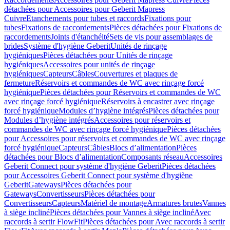
détachées pour Accessoires pour Geberit Mapress
Cuivre
Etanchements pour tubes et raccords
Fixations pour
tubes
Fixations de raccordements
Pièces détachées pour Fixations de
raccordements
Joints d'étanchéité
Sets de vis pour assemblages de
brides
Système d'hygiène Geberit
Unités de rinçage
hygiéniques
Pièces détachées pour Unités de rinçage
hygiéniques
Accessoires pour unités de rinçage
hygiéniques
Capteurs
Câbles
Couvertures et plaques de
fermeture
Réservoirs et commandes de WC avec rinçage forcé
hygiénique
Pièces détachées pour Réservoirs et commandes de WC
avec rinçage forcé hygiénique
Réservoirs à encastrer avec rinçage
forcé hygiénique
Modules d’hygiène intégrés
Pièces détachées pour
Modules d’hygiène intégrés
Accessoires pour réservoirs et
commandes de WC avec rinçage forcé hygiénique
Pièces détachées
pour Accessoires pour réservoirs et commandes de WC avec rinçage
forcé hygiénique
Capteurs
Câbles
Blocs d’alimentation
Pièces
détachées pour Blocs d’alimentation
Composants réseau
Accessoires
Geberit Connect pour système d'hygiène Geberit
Pièces détachées
pour Accessoires Geberit Connect pour système d'hygiène
Geberit
Gateways
Pièces détachées pour
Gateways
Convertisseurs
Pièces détachées pour
Convertisseurs
Capteurs
Matériel de montage
Armatures brutes
Vannes
à siège incliné
Pièces détachées pour Vannes à siège incliné
Avec
raccords à sertir FlowFit
Pièces détachées pour Avec raccords à sertir