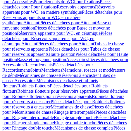
pour Accessoires
Pour eléments de WC
Pour fixations
Pièces
détachées pour Pour fixations
Réservoirs apparents
Réservoirs
apparents pour WC, en matière synthétique
Pièces détachées pour
Réservoirs apparents pour WC, en matière
synthétique
Attenant
Pièces détachées pour Attenant
Basse et
moyenne position
Pièces détachées pour Basse et moyenne
position
Réservoirs apparents pour WC, en céramique
Pièces
détachées pour Réservoirs apparents pour WC, en
céramique
Attenant
Pièces détachées pour Attenant
Tubes de chasse
pour réservoirs apparents
Pièces détachées pour Tubes de chasse
pour réservoirs apparents
Haute position
Pièces détachées pour Haute
position
Basse et moyenne position
Accessoires
Pièces détachées pour
Accessoires
Raccordements
Pièces détachées pour
Raccordements
Joints
Manchettes
Mamelons, rosaces et modérateurs
de débit
Mécanismes de chasse
Réservoirs à encastrer
Tubes de
chasse
Accessoires
Mécanismes de chasse et robinets
flotteurs
Robinets flotteurs
Pièces détachées pour Robinets
flotteurs
Robinets flotteurs pour réservoirs apparents
Pièces détachées
pour Robinets flotteurs pour réservoirs apparents
Robinets flotteurs
pour réservoirs à encastrer
Pièces détachées pour Robinets flotteurs
pour réservoirs à encastrer
Mécanismes de chasse
Pièces détachées
pour Mécanismes de chasse
Rinçage interrompable
Pièces détachées
pour Rinçage interrompable
Rinçage simple touche
Pièces détachées
pour Rinçage simple touche
Rinçage double touche
Pièces détachées
pour Rinçage double touche
Mécanismes de chasse complets
Pièces