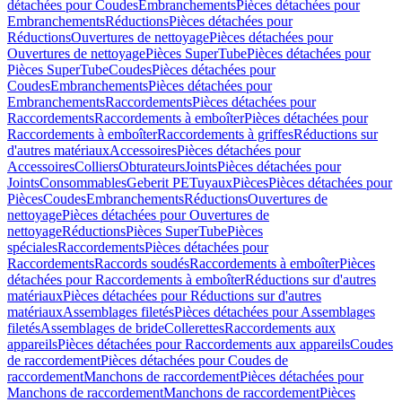
détachées pour Coudes
Embranchements
Pièces détachées pour
Embranchements
Réductions
Pièces détachées pour
Réductions
Ouvertures de nettoyage
Pièces détachées pour
Ouvertures de nettoyage
Pièces SuperTube
Pièces détachées pour
Pièces SuperTube
Coudes
Pièces détachées pour
Coudes
Embranchements
Pièces détachées pour
Embranchements
Raccordements
Pièces détachées pour
Raccordements
Raccordements à emboîter
Pièces détachées pour
Raccordements à emboîter
Raccordements à griffes
Réductions sur
d'autres matériaux
Accessoires
Pièces détachées pour
Accessoires
Colliers
Obturateurs
Joints
Pièces détachées pour
Joints
Consommables
Geberit PE
Tuyaux
Pièces
Pièces détachées pour
Pièces
Coudes
Embranchements
Réductions
Ouvertures de
nettoyage
Pièces détachées pour Ouvertures de
nettoyage
Réductions
Pièces SuperTube
Pièces
spéciales
Raccordements
Pièces détachées pour
Raccordements
Raccords soudés
Raccordements à emboîter
Pièces
détachées pour Raccordements à emboîter
Réductions sur d'autres
matériaux
Pièces détachées pour Réductions sur d'autres
matériaux
Assemblages filetés
Pièces détachées pour Assemblages
filetés
Assemblages de bride
Collerettes
Raccordements aux
appareils
Pièces détachées pour Raccordements aux appareils
Coudes
de raccordement
Pièces détachées pour Coudes de
raccordement
Manchons de raccordement
Pièces détachées pour
Manchons de raccordement
Manchons de raccordement
Pièces