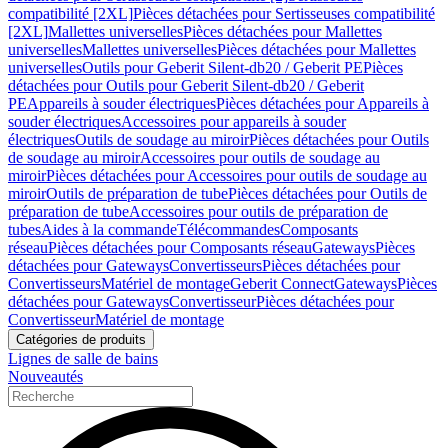
compatibilité [2XL]
Pièces détachées pour Sertisseuses compatibilité
[2XL]
Mallettes universelles
Pièces détachées pour Mallettes
universelles
Mallettes universelles
Pièces détachées pour Mallettes
universelles
Outils pour Geberit Silent-db20 / Geberit PE
Pièces
détachées pour Outils pour Geberit Silent-db20 / Geberit
PE
Appareils à souder électriques
Pièces détachées pour Appareils à
souder électriques
Accessoires pour appareils à souder
électriques
Outils de soudage au miroir
Pièces détachées pour Outils
de soudage au miroir
Accessoires pour outils de soudage au
miroir
Pièces détachées pour Accessoires pour outils de soudage au
miroir
Outils de préparation de tube
Pièces détachées pour Outils de
préparation de tube
Accessoires pour outils de préparation de
tubes
Aides à la commande
Télécommandes
Composants
réseau
Pièces détachées pour Composants réseau
Gateways
Pièces
détachées pour Gateways
Convertisseurs
Pièces détachées pour
Convertisseurs
Matériel de montage
Geberit Connect
Gateways
Pièces
détachées pour Gateways
Convertisseur
Pièces détachées pour
Convertisseur
Matériel de montage
Catégories de produits
Lignes de salle de bains
Nouveautés