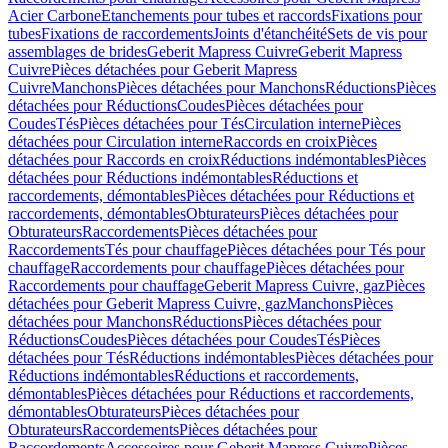
Acier Carbone
Etanchements pour tubes et raccords
Fixations pour
tubes
Fixations de raccordements
Joints d'étanchéité
Sets de vis pour
assemblages de brides
Geberit Mapress Cuivre
Geberit Mapress
Cuivre
Pièces détachées pour Geberit Mapress
Cuivre
Manchons
Pièces détachées pour Manchons
Réductions
Pièces
détachées pour Réductions
Coudes
Pièces détachées pour
Coudes
Tés
Pièces détachées pour Tés
Circulation interne
Pièces
détachées pour Circulation interne
Raccords en croix
Pièces
détachées pour Raccords en croix
Réductions indémontables
Pièces
détachées pour Réductions indémontables
Réductions et
raccordements, démontables
Pièces détachées pour Réductions et
raccordements, démontables
Obturateurs
Pièces détachées pour
Obturateurs
Raccordements
Pièces détachées pour
Raccordements
Tés pour chauffage
Pièces détachées pour Tés pour
chauffage
Raccordements pour chauffage
Pièces détachées pour
Raccordements pour chauffage
Geberit Mapress Cuivre, gaz
Pièces
détachées pour Geberit Mapress Cuivre, gaz
Manchons
Pièces
détachées pour Manchons
Réductions
Pièces détachées pour
Réductions
Coudes
Pièces détachées pour Coudes
Tés
Pièces
détachées pour Tés
Réductions indémontables
Pièces détachées pour
Réductions indémontables
Réductions et raccordements,
démontables
Pièces détachées pour Réductions et raccordements,
démontables
Obturateurs
Pièces détachées pour
Obturateurs
Raccordements
Pièces détachées pour
Raccordements
Accessoires pour Geberit Mapress Cuivre
Pièces