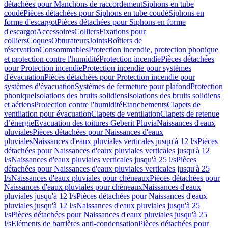
détachées pour Manchons de raccordement
Siphons en tube
coudé
Pièces détachées pour Siphons en tube coudé
Siphons en
forme d'escargot
Pièces détachées pour Siphons en forme
d'escargot
Accessoires
Colliers
Fixations pour
colliers
Coques
Obturateurs
Joints
Boîtiers de
réservation
Consommables
Protection incendie, protection phonique
et protection contre l'humidité
Protection incendie
Pièces détachées
pour Protection incendie
Protection incendie pour systèmes
d'évacuation
Pièces détachées pour Protection incendie pour
systèmes d'évacuation
Systèmes de fermeture pour plafond
Protection
phonique
Isolations des bruits solidiens
Isolations des bruits solidiens
et aériens
Protection contre l'humidité
Etanchements
Clapets de
ventilation pour évacuation
Clapets de ventilation
Clapets de retenue
d’énergie
Evacuation des toitures Geberit Pluvia
Naissances d'eaux
pluviales
Pièces détachées pour Naissances d'eaux
pluviales
Naissances d'eaux pluviales verticales jusqu'à 12 l/s
Pièces
détachées pour Naissances d'eaux pluviales verticales jusqu'à 12
l/s
Naissances d'eaux pluviales verticales jusqu'à 25 l/s
Pièces
détachées pour Naissances d'eaux pluviales verticales jusqu'à 25
l/s
Naissances d'eaux pluviales pour chéneaux
Pièces détachées pour
Naissances d'eaux pluviales pour chéneaux
Naissances d'eaux
pluviales jusqu'à 12 l/s
Pièces détachées pour Naissances d'eaux
pluviales jusqu'à 12 l/s
Naissances d'eaux pluviales jusqu'à 25
l/s
Pièces détachées pour Naissances d'eaux pluviales jusqu'à 25
l/s
Eléments de barrières anti-condensation
Pièces détachées pour