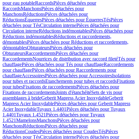
pour eau potable
Raccords
Pièces détachées pour
Raccords
Manchons
Pièces détachées pour
Manchons
Réductions
Pièces détachées pour
Réductions
Équerres
Pièces détachées pour Équerres
Tés
Pièces
détachées pour Tés
Circulation interne
Pièces détachées pour
Circulation interne
Réductions indémontables
Pièces détachées pour
Réductions indémontables
Réductions et raccordements,
démontables
Pièces détachées pour Réductions et raccordements,
démontables
Obturateurs
Pièces détachées pour
Obturateurs
Raccordements
Pièces détachées pour
Raccordements
Nourrices de distribution avec raccord fileté
Tés pour
chauffage
Pièces détachées pour Tés pour chauffage
Raccordements
pour chauffage
Pièces détachées pour Raccordements pour
chauffage
Accessoires
Pièces détachées pour Accessoires
Isolations
pour tubes et raccords
Etanchements pour tubes et raccords
Fixations
pour tubes
Fixations de raccordements
Pièces détachées pour
Fixations de raccordements
Joints d'étanchéité
Sets de vis pour
assemblages à bride
Geberit Mapress Acier Inoxydable
Geberit
Mapress Acier Inoxydable
Pièces détachées pour Geberit Mapress
Acier Inoxydable
Tuyaux 1.4401
Pièces détachées pour Tuyaux
1.4401
Tuyaux 1.4521
Pièces détachées pour Tuyaux
1.4521
Mamelons
Manchons
Pièces détachées pour
Manchons
Réductions
Pièces détachées pour
Réductions
Coudes
Pièces détachées pour Coudes
Tés
Pièces
détachées pour Tés
Circulation interne
Pièces détachées pour