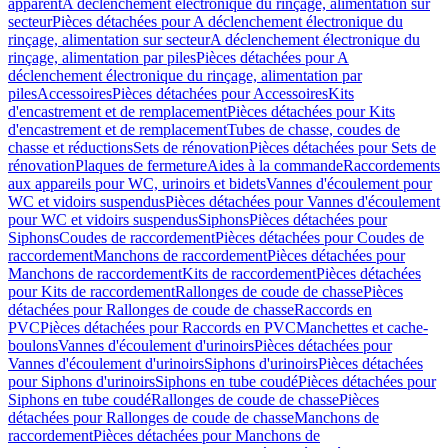
apparent
A déclenchement électronique du rinçage, alimentation sur
secteur
Pièces détachées pour A déclenchement électronique du
rinçage, alimentation sur secteur
A déclenchement électronique du
rinçage, alimentation par piles
Pièces détachées pour A
déclenchement électronique du rinçage, alimentation par
piles
Accessoires
Pièces détachées pour Accessoires
Kits
d'encastrement et de remplacement
Pièces détachées pour Kits
d'encastrement et de remplacement
Tubes de chasse, coudes de
chasse et réductions
Sets de rénovation
Pièces détachées pour Sets de
rénovation
Plaques de fermeture
Aides à la commande
Raccordements
aux appareils pour WC, urinoirs et bidets
Vannes d'écoulement pour
WC et vidoirs suspendus
Pièces détachées pour Vannes d'écoulement
pour WC et vidoirs suspendus
Siphons
Pièces détachées pour
Siphons
Coudes de raccordement
Pièces détachées pour Coudes de
raccordement
Manchons de raccordement
Pièces détachées pour
Manchons de raccordement
Kits de raccordement
Pièces détachées
pour Kits de raccordement
Rallonges de coude de chasse
Pièces
détachées pour Rallonges de coude de chasse
Raccords en
PVC
Pièces détachées pour Raccords en PVC
Manchettes et cache-
boulons
Vannes d'écoulement d'urinoirs
Pièces détachées pour
Vannes d'écoulement d'urinoirs
Siphons d'urinoirs
Pièces détachées
pour Siphons d'urinoirs
Siphons en tube coudé
Pièces détachées pour
Siphons en tube coudé
Rallonges de coude de chasse
Pièces
détachées pour Rallonges de coude de chasse
Manchons de
raccordement
Pièces détachées pour Manchons de