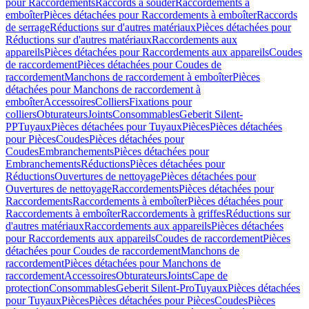
pour Raccordements
Raccords à souder
Raccordements à
emboîter
Pièces détachées pour Raccordements à emboîter
Raccords
de serrage
Réductions sur d'autres matériaux
Pièces détachées pour
Réductions sur d'autres matériaux
Raccordements aux
appareils
Pièces détachées pour Raccordements aux appareils
Coudes
de raccordement
Pièces détachées pour Coudes de
raccordement
Manchons de raccordement à emboîter
Pièces
détachées pour Manchons de raccordement à
emboîter
Accessoires
Colliers
Fixations pour
colliers
Obturateurs
Joints
Consommables
Geberit Silent-
PP
Tuyaux
Pièces détachées pour Tuyaux
Pièces
Pièces détachées
pour Pièces
Coudes
Pièces détachées pour
Coudes
Embranchements
Pièces détachées pour
Embranchements
Réductions
Pièces détachées pour
Réductions
Ouvertures de nettoyage
Pièces détachées pour
Ouvertures de nettoyage
Raccordements
Pièces détachées pour
Raccordements
Raccordements à emboîter
Pièces détachées pour
Raccordements à emboîter
Raccordements à griffes
Réductions sur
d'autres matériaux
Raccordements aux appareils
Pièces détachées
pour Raccordements aux appareils
Coudes de raccordement
Pièces
détachées pour Coudes de raccordement
Manchons de
raccordement
Pièces détachées pour Manchons de
raccordement
Accessoires
Obturateurs
Joints
Cape de
protection
Consommables
Geberit Silent-Pro
Tuyaux
Pièces détachées
pour Tuyaux
Pièces
Pièces détachées pour Pièces
Coudes
Pièces