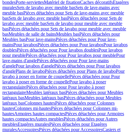
bondes
Porte-serviettes
Matériel de fixation
Caches décoratifs
Etagères
murales
Sets de lavabo avec meuble bas
Sets de lave-mains avec
meuble bas
Pièces détachées pour Sets de lave-mains avec meuble
bas
Sets de lavabo avec meuble bas
Pièces détachées pour Sets de
lavabo avec meuble bas
Sets de lavabo pour meuble avec meuble
bas
Pièces détachées pour Sets de lavabo pour meuble avec meuble
bas
Meubles de salle de bains
Meubles bas
Pièces détachées pour
Meubles bas
Pour lave-mains
Pièces détachées pour Pour lave-
mains
Pour lavabos
Pièces détachées pour Pour lavabos
Pour lavabos
doubles
Pièces détachées pour Pour lavabos doubles
Pour lavabos
pour meuble
Pièces détachées pour Pour lavabos pour meuble
Pour
lave-mains d'angle
Pièces détachées pour Pour lave-mains
d'angle
Pour lavabos d'angle
Pièces détachées pour Pour lavabos
d'angle
Plans de lavabo
Pièces détachées pour Plans de lavabo
Pour
lavabo à poser en forme de coupelle
Pièces détachées pour Pour
lavabo à poser en forme de coupelle
Pour lavabo à poser
rectangulaire
Pièces détachées pour Pour lavabo à poser
rectangulaire
Meubles latéraux bas
Pièces détachées pour Meubles
latéraux bas
Meubles latéraux bas
Pièces détachées pour Meubles
latéraux bas
Colonnes hautes
Pièces détachées pour Colonnes
hautes
Colonnes mi-hautes
Pièces détachées pour Colonnes mi-
hautes
Armoires hautes compactes
Pièces détachées pour Armoires
hautes compactes
Autres meubles
Pièces détachées pour Autres
meubles
Etagères murales
Pièces détachées pour Etagères
murales
Accessoires
Pièces détachées pour Accessoires
Casiers et