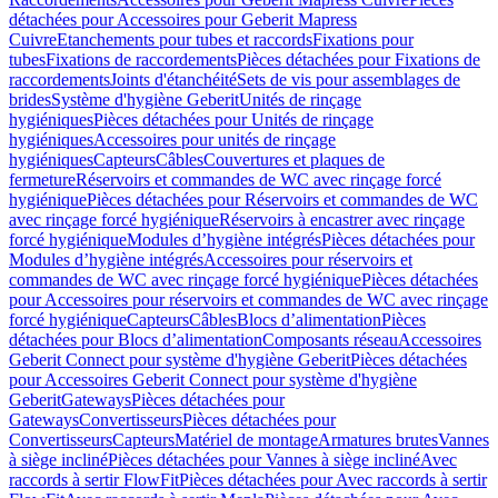
détachées pour Accessoires pour Geberit Mapress
Cuivre
Etanchements pour tubes et raccords
Fixations pour
tubes
Fixations de raccordements
Pièces détachées pour Fixations de
raccordements
Joints d'étanchéité
Sets de vis pour assemblages de
brides
Système d'hygiène Geberit
Unités de rinçage
hygiéniques
Pièces détachées pour Unités de rinçage
hygiéniques
Accessoires pour unités de rinçage
hygiéniques
Capteurs
Câbles
Couvertures et plaques de
fermeture
Réservoirs et commandes de WC avec rinçage forcé
hygiénique
Pièces détachées pour Réservoirs et commandes de WC
avec rinçage forcé hygiénique
Réservoirs à encastrer avec rinçage
forcé hygiénique
Modules d’hygiène intégrés
Pièces détachées pour
Modules d’hygiène intégrés
Accessoires pour réservoirs et
commandes de WC avec rinçage forcé hygiénique
Pièces détachées
pour Accessoires pour réservoirs et commandes de WC avec rinçage
forcé hygiénique
Capteurs
Câbles
Blocs d’alimentation
Pièces
détachées pour Blocs d’alimentation
Composants réseau
Accessoires
Geberit Connect pour système d'hygiène Geberit
Pièces détachées
pour Accessoires Geberit Connect pour système d'hygiène
Geberit
Gateways
Pièces détachées pour
Gateways
Convertisseurs
Pièces détachées pour
Convertisseurs
Capteurs
Matériel de montage
Armatures brutes
Vannes
à siège incliné
Pièces détachées pour Vannes à siège incliné
Avec
raccords à sertir FlowFit
Pièces détachées pour Avec raccords à sertir