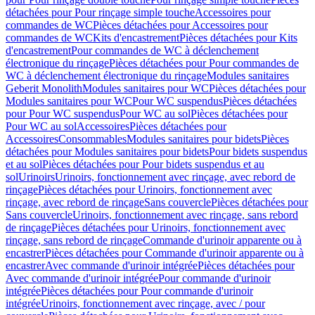
détachées pour Pour rinçage simple touche
Accessoires pour
commandes de WC
Pièces détachées pour Accessoires pour
commandes de WC
Kits d'encastrement
Pièces détachées pour Kits
d'encastrement
Pour commandes de WC à déclenchement
électronique du rinçage
Pièces détachées pour Pour commandes de
WC à déclenchement électronique du rinçage
Modules sanitaires
Geberit Monolith
Modules sanitaires pour WC
Pièces détachées pour
Modules sanitaires pour WC
Pour WC suspendus
Pièces détachées
pour Pour WC suspendus
Pour WC au sol
Pièces détachées pour
Pour WC au sol
Accessoires
Pièces détachées pour
Accessoires
Consommables
Modules sanitaires pour bidets
Pièces
détachées pour Modules sanitaires pour bidets
Pour bidets suspendus
et au sol
Pièces détachées pour Pour bidets suspendus et au
sol
Urinoirs
Urinoirs, fonctionnement avec rinçage, avec rebord de
rinçage
Pièces détachées pour Urinoirs, fonctionnement avec
rinçage, avec rebord de rinçage
Sans couvercle
Pièces détachées pour
Sans couvercle
Urinoirs, fonctionnement avec rinçage, sans rebord
de rinçage
Pièces détachées pour Urinoirs, fonctionnement avec
rinçage, sans rebord de rinçage
Commande d'urinoir apparente ou à
encastrer
Pièces détachées pour Commande d'urinoir apparente ou à
encastrer
Avec commande d'urinoir intégrée
Pièces détachées pour
Avec commande d'urinoir intégrée
Pour commande d'urinoir
intégrée
Pièces détachées pour Pour commande d'urinoir
intégrée
Urinoirs, fonctionnement avec rinçage, avec / pour