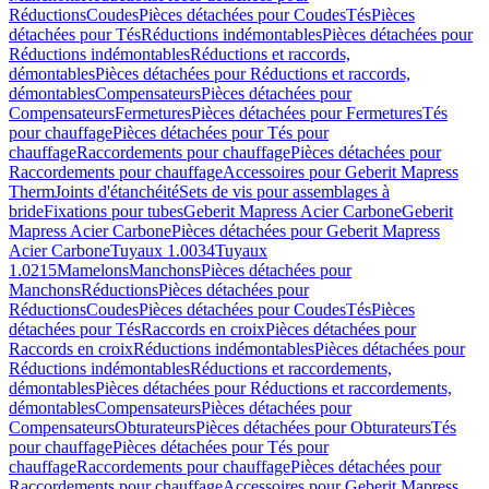
Réductions
Coudes
Pièces détachées pour Coudes
Tés
Pièces
détachées pour Tés
Réductions indémontables
Pièces détachées pour
Réductions indémontables
Réductions et raccords,
démontables
Pièces détachées pour Réductions et raccords,
démontables
Compensateurs
Pièces détachées pour
Compensateurs
Fermetures
Pièces détachées pour Fermetures
Tés
pour chauffage
Pièces détachées pour Tés pour
chauffage
Raccordements pour chauffage
Pièces détachées pour
Raccordements pour chauffage
Accessoires pour Geberit Mapress
Therm
Joints d'étanchéité
Sets de vis pour assemblages à
bride
Fixations pour tubes
Geberit Mapress Acier Carbone
Geberit
Mapress Acier Carbone
Pièces détachées pour Geberit Mapress
Acier Carbone
Tuyaux 1.0034
Tuyaux
1.0215
Mamelons
Manchons
Pièces détachées pour
Manchons
Réductions
Pièces détachées pour
Réductions
Coudes
Pièces détachées pour Coudes
Tés
Pièces
détachées pour Tés
Raccords en croix
Pièces détachées pour
Raccords en croix
Réductions indémontables
Pièces détachées pour
Réductions indémontables
Réductions et raccordements,
démontables
Pièces détachées pour Réductions et raccordements,
démontables
Compensateurs
Pièces détachées pour
Compensateurs
Obturateurs
Pièces détachées pour Obturateurs
Tés
pour chauffage
Pièces détachées pour Tés pour
chauffage
Raccordements pour chauffage
Pièces détachées pour
Raccordements pour chauffage
Accessoires pour Geberit Mapress