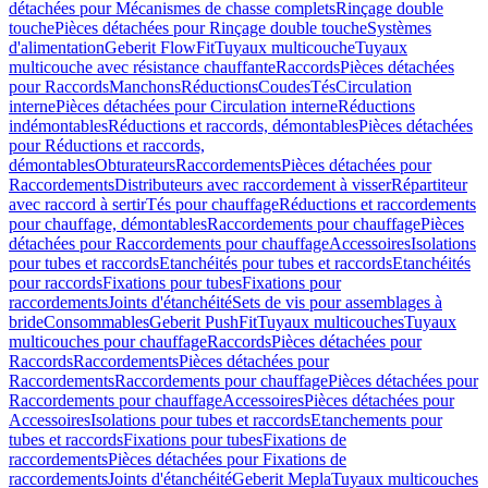
détachées pour Mécanismes de chasse complets
Rinçage double
touche
Pièces détachées pour Rinçage double touche
Systèmes
d'alimentation
Geberit FlowFit
Tuyaux multicouche
Tuyaux
multicouche avec résistance chauffante
Raccords
Pièces détachées
pour Raccords
Manchons
Réductions
Coudes
Tés
Circulation
interne
Pièces détachées pour Circulation interne
Réductions
indémontables
Réductions et raccords, démontables
Pièces détachées
pour Réductions et raccords,
démontables
Obturateurs
Raccordements
Pièces détachées pour
Raccordements
Distributeurs avec raccordement à visser
Répartiteur
avec raccord à sertir
Tés pour chauffage
Réductions et raccordements
pour chauffage, démontables
Raccordements pour chauffage
Pièces
détachées pour Raccordements pour chauffage
Accessoires
Isolations
pour tubes et raccords
Etanchéités pour tubes et raccords
Etanchéités
pour raccords
Fixations pour tubes
Fixations pour
raccordements
Joints d'étanchéité
Sets de vis pour assemblages à
bride
Consommables
Geberit PushFit
Tuyaux multicouches
Tuyaux
multicouches pour chauffage
Raccords
Pièces détachées pour
Raccords
Raccordements
Pièces détachées pour
Raccordements
Raccordements pour chauffage
Pièces détachées pour
Raccordements pour chauffage
Accessoires
Pièces détachées pour
Accessoires
Isolations pour tubes et raccords
Etanchements pour
tubes et raccords
Fixations pour tubes
Fixations de
raccordements
Pièces détachées pour Fixations de
raccordements
Joints d'étanchéité
Geberit Mepla
Tuyaux multicouches