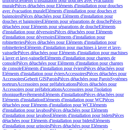
urinoirs
Eléments d'installation pour douches avec évacuation
murale
Pièces détachées pour Eléments d'installation pour douches
avec évacuation murale
Eléments d'installation pour douches et
baignoires
Pièces détachées pour Eléments d'installation pour
douches et baignoires
Eléments pour séparations de douche
Pièces
détachées pour Eléments pour séparations de douche
Eléments
d'installation pour déversoirs
Pièces détachées pour Eléments
d'installation pour déversoirs
Eléments d'installation pour
robinetteries
Pièces détachées pour Eléments d'installation pour
robinetteries
Eléments d'installation pour machines à laver et lave-
vaisselle
Pièces détachées pour Eléments d'installation pour machines
à laver et lave-vaisselle
Eléments d'installation pour charges de
console
Pièces détachées pour Eléments d'installation pour charges
de console
Eléments d'installation pour éviers
Pièces détachées pour
Eléments d'installation pour éviers
Accessoires
Pièces détachées pour
Accessoires
Geberit GIS
Parois
Pièces détachées pour Parois
Systèmes
porteurs
Accessoires pour préfabrications
Pièces détachées pour
Accessoires pour préfabrications
Accessoires pour l'isolation
phonique
Revêtements
Eléments d'installation
Pièces détachées pour
Eléments d'installation
Eléments d'installation pour WC
Pièces
détachées pour Eléments d'installation pour WC
Eléments
d'installation pour lavabos
Pièces détachées pour Eléments
d'installation pour lavabos
Eléments d'installation pour bidets
Pièces
détachées pour Eléments d'installation pour bidets
Eléments
d'installation pour urinoirs
Pièces détachées pour Eléments