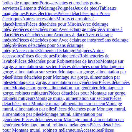
boîtes de rangement
Porte-serviettes et crochets porte-
serviettes
Eléments d'éclairage
Poignées
Jeux de pieds
Tableaux
magnétiques
Prises électriques
Pièces détachées pour Prises
électriques
Autres accessoires
Miroirs et armoires à
glace
Miroirs
Pièces détachées pour Miroirs
Avec éclairage
intégrée
Pièces détachées pour Avec éclairage intégrée
Armoires à
glace
Pièces détachées pour Armoires à glace
Avec éclairage
intégrée
Pièces détachées pour Avec éclairage intégrée
Sans éclairage
intégré
Pièces détachées pour Sans éclairage
intégré
Accessoires
Eléments d'éclairage
Poignées
Autres
accessoires
Prises électriques
Robinetteries
Robinetteries de
lavabo
Pièces détachées pour Robinetteries de lavabo
Montage sur
gorge, alimentation sur secteur
Pièces détachées pour Montage sur
gorge, alimentation sur secteur
Montage sur gorge, alimentation par
piles
Pièces détachées pour Montage sur gorge, alimentation par
piles
Montage sur gorge, alimentation par générateur
Pièces détachées
pour Montage sur gorge, alimentation par générateur
Montage sur
gorge, robinets mitigeurs
Pièces détachées pour Montage sur gorge,
robinets mitigeurs
Montage mural, alimentation sur secteur
Pièces
détachées pour Montage mural, alimentation sur secteur
Montage
mural, alimentation par piles
Pièces détachées pour Montage mural,
alimentation par piles
Montage mural, alimentation par
générateur
Pièces détachées pour Montage mural, alimentation par
générateur
Montage mural, robinets mélangeurs
Pièces détachées
pour Montage mural, robinets mélangeurs
Accessoires
Pièces