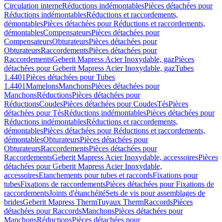
Circulation interne
Réductions indémontables
Pièces détachées pour
Réductions indémontables
Réductions et raccordements,
démontables
Pièces détachées pour Réductions et raccordements,
démontables
Compensateurs
Pièces détachées pour
Compensateurs
Obturateurs
Pièces détachées pour
Obturateurs
Raccordements
Pièces détachées pour
Raccordements
Geberit Mapress Acier Inoxydable, gaz
Pièces
détachées pour Geberit Mapress Acier Inoxydable, gaz
Tubes
1.4401
Pièces détachées pour Tubes
1.4401
Mamelons
Manchons
Pièces détachées pour
Manchons
Réductions
Pièces détachées pour
Réductions
Coudes
Pièces détachées pour Coudes
Tés
Pièces
détachées pour Tés
Réductions indémontables
Pièces détachées pour
Réductions indémontables
Réductions et raccordements,
démontables
Pièces détachées pour Réductions et raccordements,
démontables
Obturateurs
Pièces détachées pour
Obturateurs
Raccordements
Pièces détachées pour
Raccordements
Geberit Mapress Acier Inoxydable, accessoires
Pièces
détachées pour Geberit Mapress Acier Inoxydable,
accessoires
Etanchements pour tubes et raccords
Fixations pour
tubes
Fixations de raccordements
Pièces détachées pour Fixations de
raccordements
Joints d'étanchéité
Sets de vis pour assemblages de
brides
Geberit Mapress Therm
Tuyaux Therm
Raccords
Pièces
détachées pour Raccords
Manchons
Pièces détachées pour
Manchons
Réductions
Pièces détachées pour