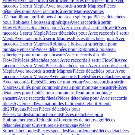
FlowFit
Avec raccords à sertir Mepla
Pièces détachées pour Avec
raccords à sertir Mepla
Avec raccords à sertir Mapress
Pièces
détachées pour Avec raccords à sertir Mapress
Vannes
d’échantillonnage
Robinets à boisseau sphérique
Pièces détachées
pour Robinets à boisseau sphérique
Avec raccords à sertir
FlowFit
Pièces détachées pour Avec raccords à sertir FlowFit
Avec
raccords à sertir Mepla
Pièces détachées pour Avec raccords à sertir
Mepla
Avec raccords à sertir Mapress
Pièces détachées pour Avec
raccords à sertir Mapress
Robinets à boisseau sphérique pour
montage encastré
Pièces détachées pour Robinets à boisseau
sphérique pour montage encastré
Avec raccords à sertir
FlowFit
Pièces détachées pour Avec raccords à sertir FlowFit
Avec
raccords à sertir Mepla
Pièces détachées pour Avec raccords à sertir
Mepla
Avec raccords à sertir Mapress
Pièces détachées pour Avec
raccords à sertir Mapress
Avec raccords filetés
Pièces détachées pour
Avec raccords filetés
Clapets de non retour
Avec raccords à sertir
Mapress
Unités pour compteur d'eau pour montage encastré
Pièces
détachées pour Unités pour compteur d'eau pour montage
encastré
Avec raccords filetés
Pièces détachées pour Avec raccords
filetés
Systèmes d'évacuation des bâtiments
Geberit Silent-
db20
Tuyaux
Pièces
Pièces détachées pour
Pièces
Coudes
Embranchements
Pièces détachées pour
Embranchements
Réductions
Ouvertures de nettoyage
Pièces
détachées pour Ouvertures de nettoyage
Pièces
SuperTube
Coudes
Pièces spéciales
Raccordements
Pièces détachées