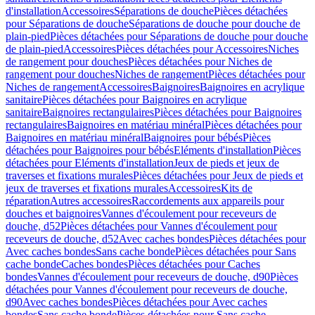
d'installation
Accessoires
Séparations de douche
Pièces détachées
pour Séparations de douche
Séparations de douche pour douche de
plain-pied
Pièces détachées pour Séparations de douche pour douche
de plain-pied
Accessoires
Pièces détachées pour Accessoires
Niches
de rangement pour douches
Pièces détachées pour Niches de
rangement pour douches
Niches de rangement
Pièces détachées pour
Niches de rangement
Accessoires
Baignoires
Baignoires en acrylique
sanitaire
Pièces détachées pour Baignoires en acrylique
sanitaire
Baignoires rectangulaires
Pièces détachées pour Baignoires
rectangulaires
Baignoires en matériau minéral
Pièces détachées pour
Baignoires en matériau minéral
Baignoires pour bébés
Pièces
détachées pour Baignoires pour bébés
Eléments d'installation
Pièces
détachées pour Eléments d'installation
Jeux de pieds et jeux de
traverses et fixations murales
Pièces détachées pour Jeux de pieds et
jeux de traverses et fixations murales
Accessoires
Kits de
réparation
Autres accessoires
Raccordements aux appareils pour
douches et baignoires
Vannes d'écoulement pour receveurs de
douche, d52
Pièces détachées pour Vannes d'écoulement pour
receveurs de douche, d52
Avec caches bondes
Pièces détachées pour
Avec caches bondes
Sans cache bonde
Pièces détachées pour Sans
cache bonde
Caches bondes
Pièces détachées pour Caches
bondes
Vannes d'écoulement pour receveurs de douche, d90
Pièces
détachées pour Vannes d'écoulement pour receveurs de douche,
d90
Avec caches bondes
Pièces détachées pour Avec caches
bondes
Sans cache bonde
Pièces détachées pour Sans cache