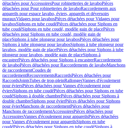
détachées pour Accessoires
Pour robinetteries de lavabo
Pièces
détachées pour Pour robinetteries de lavabo
Raccordements aux
appareils pour espace lavabo, éviers, appareils et déversoirs
muraux
Vidages pour lavabos
Pièces détachées pour Vidages pour
lavabos
Siphons en tube coudé
Pièces détachées pour Siphons en
tube coudé
Siphons en tube coudé, modèle gain de place
Pièces
détachées pour Siphons en tube coudé, modèle gain de
place
Siphons à tube plongeur pour lavabos
Pièces détachées pour
Siphons à tube plongeur pour lavabos
Siphons à tube plongeur pour
lavabos, modèle gain de place
Pièces détachées pour Siphons à tube
plongeur pour lavabos, modèle gain de place
Siphons à
encastrer
Pièces détachées pour Siphons à encastrer
Raccordements
de lavabo
Pièces détachées pour Raccordements de lavabo
Manchons
de raccordement
Coudes de
raccordement
Recouvrements
Raccords
Pièces détachées pour
Raccords
Joints
Tubes de trop-plein
Rallonges
Vannes d'écoulement
pour éviers
Pièces détachées pour Vannes d'écoulement pour
éviers
Siphons en tube coudé
Pièces détachées pour Siphons en tube
coudé
Siphons à double chambre
Pièces détachées pour Siphons à
double chambre
Siphons pour évier
Pièces détachées pour Siphons
pour évier
Manchons de raccordement
Pièces détachées pour
Manchons de raccordement
Accessoires
Pièces détachées pour
Accessoires
Vannes d'écoulement pour appareils
Pièces détachées
pour Vannes d'écoulement pour appareils
Siphons en tube
coudé
Pièces détachées pour Siphons en tube coudé
Siphons à