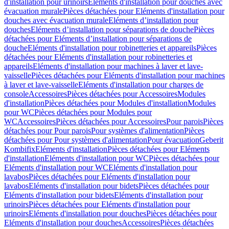
d'installation pour urinoirs
Eléments d'installation pour douches avec
évacuation murale
Pièces détachées pour Eléments d'installation pour
douches avec évacuation murale
Eléments d’installation pour
douches
Eléments d’installation pour séparations de douche
Pièces
détachées pour Eléments d’installation pour séparations de
douche
Eléments d'installation pour robinetteries et appareils
Pièces
détachées pour Eléments d'installation pour robinetteries et
appareils
Eléments d'installation pour machines à laver et lave-
vaisselle
Pièces détachées pour Eléments d'installation pour machines
à laver et lave-vaisselle
Eléments d'installation pour charges de
console
Accessoires
Pièces détachées pour Accessoires
Modules
d'installation
Pièces détachées pour Modules d'installation
Modules
pour WC
Pièces détachées pour Modules pour
WC
Accessoires
Pièces détachées pour Accessoires
Pour parois
Pièces
détachées pour Pour parois
Pour systèmes d'alimentation
Pièces
détachées pour Pour systèmes d'alimentation
Pour évacuation
Geberit
Kombifix
Eléments d'installation
Pièces détachées pour Eléments
d'installation
Eléments d'installation pour WC
Pièces détachées pour
Eléments d'installation pour WC
Eléments d'installation pour
lavabos
Pièces détachées pour Eléments d'installation pour
lavabos
Eléments d'installation pour bidets
Pièces détachées pour
Eléments d'installation pour bidets
Eléments d'installation pour
urinoirs
Pièces détachées pour Eléments d'installation pour
urinoirs
Eléments d'installation pour douches
Pièces détachées pour
Eléments d'installation pour douches
Accessoires
Pièces détachées