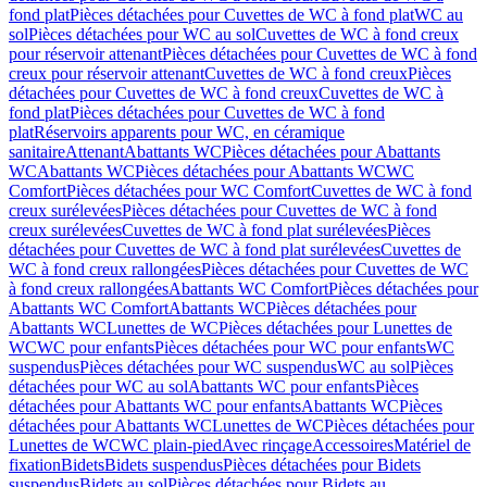
fond plat
Pièces détachées pour Cuvettes de WC à fond plat
WC au
sol
Pièces détachées pour WC au sol
Cuvettes de WC à fond creux
pour réservoir attenant
Pièces détachées pour Cuvettes de WC à fond
creux pour réservoir attenant
Cuvettes de WC à fond creux
Pièces
détachées pour Cuvettes de WC à fond creux
Cuvettes de WC à
fond plat
Pièces détachées pour Cuvettes de WC à fond
plat
Réservoirs apparents pour WC, en céramique
sanitaire
Attenant
Abattants WC
Pièces détachées pour Abattants
WC
Abattants WC
Pièces détachées pour Abattants WC
WC
Comfort
Pièces détachées pour WC Comfort
Cuvettes de WC à fond
creux surélevées
Pièces détachées pour Cuvettes de WC à fond
creux surélevées
Cuvettes de WC à fond plat surélevées
Pièces
détachées pour Cuvettes de WC à fond plat surélevées
Cuvettes de
WC à fond creux rallongées
Pièces détachées pour Cuvettes de WC
à fond creux rallongées
Abattants WC Comfort
Pièces détachées pour
Abattants WC Comfort
Abattants WC
Pièces détachées pour
Abattants WC
Lunettes de WC
Pièces détachées pour Lunettes de
WC
WC pour enfants
Pièces détachées pour WC pour enfants
WC
suspendus
Pièces détachées pour WC suspendus
WC au sol
Pièces
détachées pour WC au sol
Abattants WC pour enfants
Pièces
détachées pour Abattants WC pour enfants
Abattants WC
Pièces
détachées pour Abattants WC
Lunettes de WC
Pièces détachées pour
Lunettes de WC
WC plain-pied
Avec rinçage
Accessoires
Matériel de
fixation
Bidets
Bidets suspendus
Pièces détachées pour Bidets
suspendus
Bidets au sol
Pièces détachées pour Bidets au