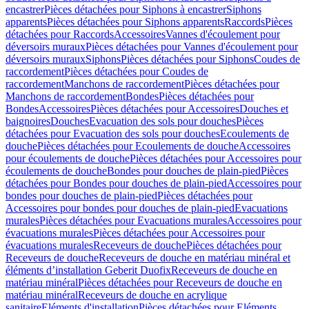
encastrer
Pièces détachées pour Siphons à encastrer
Siphons
apparents
Pièces détachées pour Siphons apparents
Raccords
Pièces
détachées pour Raccords
Accessoires
Vannes d'écoulement pour
déversoirs muraux
Pièces détachées pour Vannes d'écoulement pour
déversoirs muraux
Siphons
Pièces détachées pour Siphons
Coudes de
raccordement
Pièces détachées pour Coudes de
raccordement
Manchons de raccordement
Pièces détachées pour
Manchons de raccordement
Bondes
Pièces détachées pour
Bondes
Accessoires
Pièces détachées pour Accessoires
Douches et
baignoires
Douches
Evacuation des sols pour douches
Pièces
détachées pour Evacuation des sols pour douches
Ecoulements de
douche
Pièces détachées pour Ecoulements de douche
Accessoires
pour écoulements de douche
Pièces détachées pour Accessoires pour
écoulements de douche
Bondes pour douches de plain-pied
Pièces
détachées pour Bondes pour douches de plain-pied
Accessoires pour
bondes pour douches de plain-pied
Pièces détachées pour
Accessoires pour bondes pour douches de plain-pied
Evacuations
murales
Pièces détachées pour Evacuations murales
Accessoires pour
évacuations murales
Pièces détachées pour Accessoires pour
évacuations murales
Receveurs de douche
Pièces détachées pour
Receveurs de douche
Receveurs de douche en matériau minéral et
éléments d’installation Geberit Duofix
Receveurs de douche en
matériau minéral
Pièces détachées pour Receveurs de douche en
matériau minéral
Receveurs de douche en acrylique
sanitaire
Eléments d'installation
Pièces détachées pour Eléments