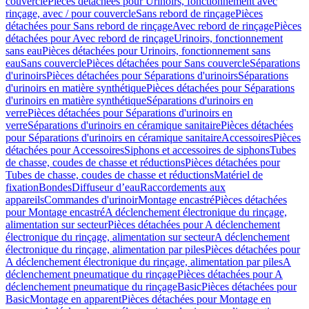
couvercle
Pièces détachées pour Urinoirs, fonctionnement avec
rinçage, avec / pour couvercle
Sans rebord de rinçage
Pièces
détachées pour Sans rebord de rinçage
Avec rebord de rinçage
Pièces
détachées pour Avec rebord de rinçage
Urinoirs, fonctionnement
sans eau
Pièces détachées pour Urinoirs, fonctionnement sans
eau
Sans couvercle
Pièces détachées pour Sans couvercle
Séparations
d'urinoirs
Pièces détachées pour Séparations d'urinoirs
Séparations
d'urinoirs en matière synthétique
Pièces détachées pour Séparations
d'urinoirs en matière synthétique
Séparations d'urinoirs en
verre
Pièces détachées pour Séparations d'urinoirs en
verre
Séparations d'urinoirs en céramique sanitaire
Pièces détachées
pour Séparations d'urinoirs en céramique sanitaire
Accessoires
Pièces
détachées pour Accessoires
Siphons et accessoires de siphons
Tubes
de chasse, coudes de chasse et réductions
Pièces détachées pour
Tubes de chasse, coudes de chasse et réductions
Matériel de
fixation
Bondes
Diffuseur d’eau
Raccordements aux
appareils
Commandes d'urinoir
Montage encastré
Pièces détachées
pour Montage encastré
A déclenchement électronique du rinçage,
alimentation sur secteur
Pièces détachées pour A déclenchement
électronique du rinçage, alimentation sur secteur
A déclenchement
électronique du rinçage, alimentation par piles
Pièces détachées pour
A déclenchement électronique du rinçage, alimentation par piles
A
déclenchement pneumatique du rinçage
Pièces détachées pour A
déclenchement pneumatique du rinçage
Basic
Pièces détachées pour
Basic
Montage en apparent
Pièces détachées pour Montage en