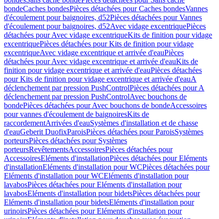
bonde
Caches bondes
Pièces détachées pour Caches bondes
Vannes
d'écoulement pour baignoires, d52
Pièces détachées pour Vannes
d'écoulement pour baignoires, d52
Avec vidage excentrique
Pièces
détachées pour Avec vidage excentrique
Kits de finition pour vidage
excentrique
Pièces détachées pour Kits de finition pour vidage
excentrique
Avec vidage excentrique et arrivée d'eau
Pièces
détachées pour Avec vidage excentrique et arrivée d'eau
Kits de
finition pour vidage excentrique et arrivée d'eau
Pièces détachées
pour Kits de finition pour vidage excentrique et arrivée d'eau
A
déclenchement par pression PushControl
Pièces détachées pour A
déclenchement par pression PushControl
Avec bouchons de
bonde
Pièces détachées pour Avec bouchons de bonde
Accessoires
pour vannes d'écoulement de baignoires
Kits de
raccordement
Arrivées d'eau
Systèmes d'installation et de chasse
d'eau
Geberit Duofix
Parois
Pièces détachées pour Parois
Systèmes
porteurs
Pièces détachées pour Systèmes
porteurs
Revêtements
Accessoires
Pièces détachées pour
Accessoires
Eléments d'installation
Pièces détachées pour Eléments
d'installation
Eléments d'installation pour WC
Pièces détachées pour
Eléments d'installation pour WC
Eléments d'installation pour
lavabos
Pièces détachées pour Eléments d'installation pour
lavabos
Eléments d'installation pour bidets
Pièces détachées pour
Eléments d'installation pour bidets
Eléments d'installation pour
urinoirs
Pièces détachées pour Eléments d'installation pour