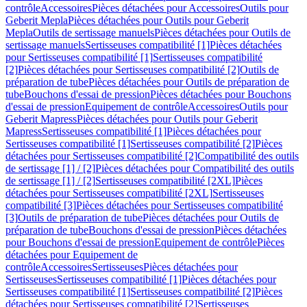
contrôle
Accessoires
Pièces détachées pour Accessoires
Outils pour
Geberit Mepla
Pièces détachées pour Outils pour Geberit
Mepla
Outils de sertissage manuels
Pièces détachées pour Outils de
sertissage manuels
Sertisseuses compatibilité [1]
Pièces détachées
pour Sertisseuses compatibilité [1]
Sertisseuses compatibilité
[2]
Pièces détachées pour Sertisseuses compatibilité [2]
Outils de
préparation de tube
Pièces détachées pour Outils de préparation de
tube
Bouchons d'essai de pression
Pièces détachées pour Bouchons
d'essai de pression
Equipement de contrôle
Accessoires
Outils pour
Geberit Mapress
Pièces détachées pour Outils pour Geberit
Mapress
Sertisseuses compatibilité [1]
Pièces détachées pour
Sertisseuses compatibilité [1]
Sertisseuses compatibilité [2]
Pièces
détachées pour Sertisseuses compatibilité [2]
Compatibilité des outils
de sertissage [1] / [2]
Pièces détachées pour Compatibilité des outils
de sertissage [1] / [2]
Sertisseuses compatibilité [2XL]
Pièces
détachées pour Sertisseuses compatibilité [2XL]
Sertisseuses
compatibilité [3]
Pièces détachées pour Sertisseuses compatibilité
[3]
Outils de préparation de tube
Pièces détachées pour Outils de
préparation de tube
Bouchons d'essai de pression
Pièces détachées
pour Bouchons d'essai de pression
Equipement de contrôle
Pièces
détachées pour Equipement de
contrôle
Accessoires
Sertisseuses
Pièces détachées pour
Sertisseuses
Sertisseuses compatibilité [1]
Pièces détachées pour
Sertisseuses compatibilité [1]
Sertisseuses compatibilité [2]
Pièces
détachées pour Sertisseuses compatibilité [2]
Sertisseuses