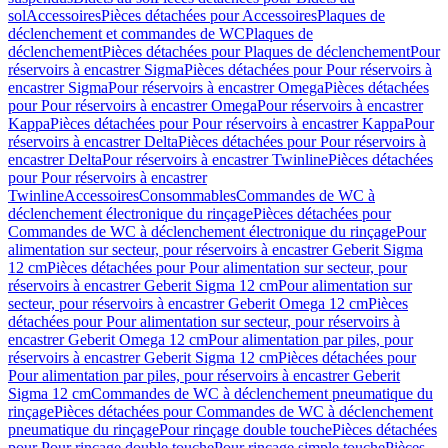
sol
Accessoires
Pièces détachées pour Accessoires
Plaques de
déclenchement et commandes de WC
Plaques de
déclenchement
Pièces détachées pour Plaques de déclenchement
Pour
réservoirs à encastrer Sigma
Pièces détachées pour Pour réservoirs à
encastrer Sigma
Pour réservoirs à encastrer Omega
Pièces détachées
pour Pour réservoirs à encastrer Omega
Pour réservoirs à encastrer
Kappa
Pièces détachées pour Pour réservoirs à encastrer Kappa
Pour
réservoirs à encastrer Delta
Pièces détachées pour Pour réservoirs à
encastrer Delta
Pour réservoirs à encastrer Twinline
Pièces détachées
pour Pour réservoirs à encastrer
Twinline
Accessoires
Consommables
Commandes de WC à
déclenchement électronique du rinçage
Pièces détachées pour
Commandes de WC à déclenchement électronique du rinçage
Pour
alimentation sur secteur, pour réservoirs à encastrer Geberit Sigma
12 cm
Pièces détachées pour Pour alimentation sur secteur, pour
réservoirs à encastrer Geberit Sigma 12 cm
Pour alimentation sur
secteur, pour réservoirs à encastrer Geberit Omega 12 cm
Pièces
détachées pour Pour alimentation sur secteur, pour réservoirs à
encastrer Geberit Omega 12 cm
Pour alimentation par piles, pour
réservoirs à encastrer Geberit Sigma 12 cm
Pièces détachées pour
Pour alimentation par piles, pour réservoirs à encastrer Geberit
Sigma 12 cm
Commandes de WC à déclenchement pneumatique du
rinçage
Pièces détachées pour Commandes de WC à déclenchement
pneumatique du rinçage
Pour rinçage double touche
Pièces détachées
pour Pour rinçage double touche
Pour rinçage simple touche
Pièces