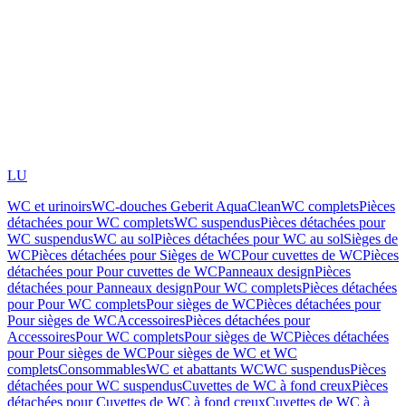
LU
WC et urinoirs
WC-douches Geberit AquaClean
WC complets
Pièces
détachées pour WC complets
WC suspendus
Pièces détachées pour
WC suspendus
WC au sol
Pièces détachées pour WC au sol
Sièges de
WC
Pièces détachées pour Sièges de WC
Pour cuvettes de WC
Pièces
détachées pour Pour cuvettes de WC
Panneaux design
Pièces
détachées pour Panneaux design
Pour WC complets
Pièces détachées
pour Pour WC complets
Pour sièges de WC
Pièces détachées pour
Pour sièges de WC
Accessoires
Pièces détachées pour
Accessoires
Pour WC complets
Pour sièges de WC
Pièces détachées
pour Pour sièges de WC
Pour sièges de WC et WC
complets
Consommables
WC et abattants WC
WC suspendus
Pièces
détachées pour WC suspendus
Cuvettes de WC à fond creux
Pièces
détachées pour Cuvettes de WC à fond creux
Cuvettes de WC à