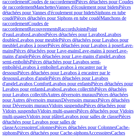
raccordement
Coudes de raccordement
Pièces détachées pour Coudes
de raccordement
Manchettes
Vannes d'écoulement pour bidets
Pièces
détachées pour Vannes d'écoulement pour bidets
Siphons en tube
coudé
Pièces détachées pour Siphons en tube coudé
Manchons de
raccordement
Coudes de
raccordement
Recouvrements
Raccords
Joints
Point
d'eau
Lavabos
Lavabos
Pièces détachées pour Lavabos
Lavabos
doubles
Lavabos pour meuble
Pièces détachées pour Lavabos pour
meuble
Lavabos à poser
Pièces détachées pour Lavabos à poser
Lave-
mains
Pièces détachées pour Lave-mains
Lave-mains à poser
Lave-
mains d'angle
Pièces détachées pour Lave-mains d'angle
Lavabos
semi-emboîtés
Pièces détachées pour Lavabos semi-
emboîtés
Lavabos à emboîter
Lavabos à encastrer par le
dessous
Pièces détachées pour Lavabos à encastrer par le
dessous
Lavabos d'angle
Pièces détachées pour Lavabos
d'angle
Lavabos Comfort
Lavabos pour enfants
Pièces détachées pour
Lavabos pour enfants
Lavabos
Lavabos collectifs
Pièces détachées
pour Lavabos collectifs
Autres déversoirs muraux
Pièces détachées
pour Autres déversoirs muraux
Déversoirs muraux
Pièces détachées
pour Déversoirs muraux
Vidoirs suspendus
Pièces détachées pour
Vidoirs suspendus
Vidoirs multi-usages
Pièces détachées pour Vidoirs
multi-usages
Vidoirs pour plâtre
Lavabos pour salles de classe
Pièces
détachées pour Lavabos pour salles de
classe
Accessoires
Colonnes
Pièces détachées pour Colonnes
Cache-
siphons
Pièces détachées pour Cache-siphons
Accessoires
Caches