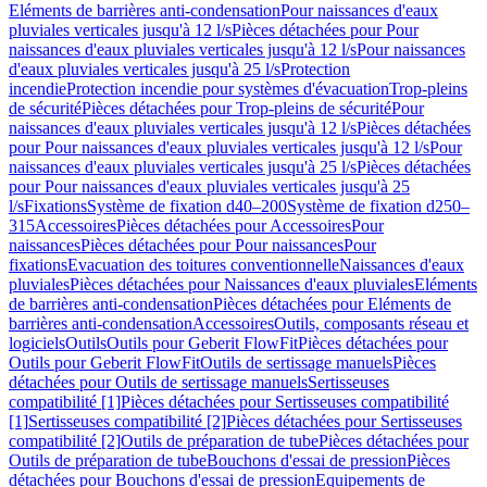
Eléments de barrières anti-condensation
Pour naissances d'eaux
pluviales verticales jusqu'à 12 l/s
Pièces détachées pour Pour
naissances d'eaux pluviales verticales jusqu'à 12 l/s
Pour naissances
d'eaux pluviales verticales jusqu'à 25 l/s
Protection
incendie
Protection incendie pour systèmes d'évacuation
Trop-pleins
de sécurité
Pièces détachées pour Trop-pleins de sécurité
Pour
naissances d'eaux pluviales verticales jusqu'à 12 l/s
Pièces détachées
pour Pour naissances d'eaux pluviales verticales jusqu'à 12 l/s
Pour
naissances d'eaux pluviales verticales jusqu'à 25 l/s
Pièces détachées
pour Pour naissances d'eaux pluviales verticales jusqu'à 25
l/s
Fixations
Système de fixation d40–200
Système de fixation d250–
315
Accessoires
Pièces détachées pour Accessoires
Pour
naissances
Pièces détachées pour Pour naissances
Pour
fixations
Evacuation des toitures conventionnelle
Naissances d'eaux
pluviales
Pièces détachées pour Naissances d'eaux pluviales
Eléments
de barrières anti-condensation
Pièces détachées pour Eléments de
barrières anti-condensation
Accessoires
Outils, composants réseau et
logiciels
Outils
Outils pour Geberit FlowFit
Pièces détachées pour
Outils pour Geberit FlowFit
Outils de sertissage manuels
Pièces
détachées pour Outils de sertissage manuels
Sertisseuses
compatibilité [1]
Pièces détachées pour Sertisseuses compatibilité
[1]
Sertisseuses compatibilité [2]
Pièces détachées pour Sertisseuses
compatibilité [2]
Outils de préparation de tube
Pièces détachées pour
Outils de préparation de tube
Bouchons d'essai de pression
Pièces
détachées pour Bouchons d'essai de pression
Equipements de