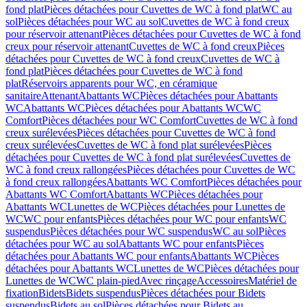
fond plat
Pièces détachées pour Cuvettes de WC à fond plat
WC au
sol
Pièces détachées pour WC au sol
Cuvettes de WC à fond creux
pour réservoir attenant
Pièces détachées pour Cuvettes de WC à fond
creux pour réservoir attenant
Cuvettes de WC à fond creux
Pièces
détachées pour Cuvettes de WC à fond creux
Cuvettes de WC à
fond plat
Pièces détachées pour Cuvettes de WC à fond
plat
Réservoirs apparents pour WC, en céramique
sanitaire
Attenant
Abattants WC
Pièces détachées pour Abattants
WC
Abattants WC
Pièces détachées pour Abattants WC
WC
Comfort
Pièces détachées pour WC Comfort
Cuvettes de WC à fond
creux surélevées
Pièces détachées pour Cuvettes de WC à fond
creux surélevées
Cuvettes de WC à fond plat surélevées
Pièces
détachées pour Cuvettes de WC à fond plat surélevées
Cuvettes de
WC à fond creux rallongées
Pièces détachées pour Cuvettes de WC
à fond creux rallongées
Abattants WC Comfort
Pièces détachées pour
Abattants WC Comfort
Abattants WC
Pièces détachées pour
Abattants WC
Lunettes de WC
Pièces détachées pour Lunettes de
WC
WC pour enfants
Pièces détachées pour WC pour enfants
WC
suspendus
Pièces détachées pour WC suspendus
WC au sol
Pièces
détachées pour WC au sol
Abattants WC pour enfants
Pièces
détachées pour Abattants WC pour enfants
Abattants WC
Pièces
détachées pour Abattants WC
Lunettes de WC
Pièces détachées pour
Lunettes de WC
WC plain-pied
Avec rinçage
Accessoires
Matériel de
fixation
Bidets
Bidets suspendus
Pièces détachées pour Bidets
suspendus
Bidets au sol
Pièces détachées pour Bidets au