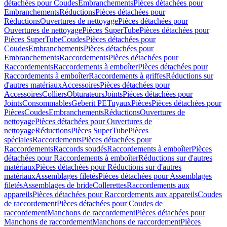
détachées pour Coudes
Embranchements
Pièces détachées pour
Embranchements
Réductions
Pièces détachées pour
Réductions
Ouvertures de nettoyage
Pièces détachées pour
Ouvertures de nettoyage
Pièces SuperTube
Pièces détachées pour
Pièces SuperTube
Coudes
Pièces détachées pour
Coudes
Embranchements
Pièces détachées pour
Embranchements
Raccordements
Pièces détachées pour
Raccordements
Raccordements à emboîter
Pièces détachées pour
Raccordements à emboîter
Raccordements à griffes
Réductions sur
d'autres matériaux
Accessoires
Pièces détachées pour
Accessoires
Colliers
Obturateurs
Joints
Pièces détachées pour
Joints
Consommables
Geberit PE
Tuyaux
Pièces
Pièces détachées pour
Pièces
Coudes
Embranchements
Réductions
Ouvertures de
nettoyage
Pièces détachées pour Ouvertures de
nettoyage
Réductions
Pièces SuperTube
Pièces
spéciales
Raccordements
Pièces détachées pour
Raccordements
Raccords soudés
Raccordements à emboîter
Pièces
détachées pour Raccordements à emboîter
Réductions sur d'autres
matériaux
Pièces détachées pour Réductions sur d'autres
matériaux
Assemblages filetés
Pièces détachées pour Assemblages
filetés
Assemblages de bride
Collerettes
Raccordements aux
appareils
Pièces détachées pour Raccordements aux appareils
Coudes
de raccordement
Pièces détachées pour Coudes de
raccordement
Manchons de raccordement
Pièces détachées pour
Manchons de raccordement
Manchons de raccordement
Pièces