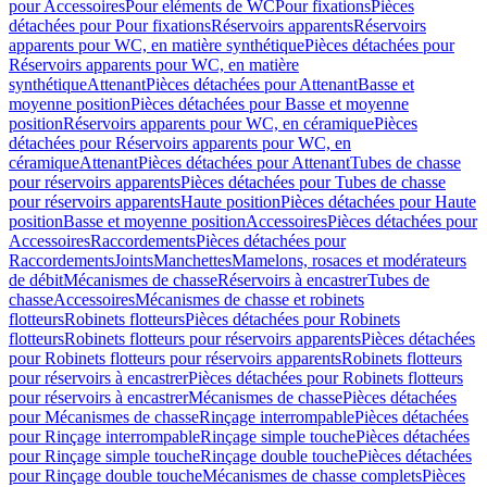
pour Accessoires
Pour eléments de WC
Pour fixations
Pièces
détachées pour Pour fixations
Réservoirs apparents
Réservoirs
apparents pour WC, en matière synthétique
Pièces détachées pour
Réservoirs apparents pour WC, en matière
synthétique
Attenant
Pièces détachées pour Attenant
Basse et
moyenne position
Pièces détachées pour Basse et moyenne
position
Réservoirs apparents pour WC, en céramique
Pièces
détachées pour Réservoirs apparents pour WC, en
céramique
Attenant
Pièces détachées pour Attenant
Tubes de chasse
pour réservoirs apparents
Pièces détachées pour Tubes de chasse
pour réservoirs apparents
Haute position
Pièces détachées pour Haute
position
Basse et moyenne position
Accessoires
Pièces détachées pour
Accessoires
Raccordements
Pièces détachées pour
Raccordements
Joints
Manchettes
Mamelons, rosaces et modérateurs
de débit
Mécanismes de chasse
Réservoirs à encastrer
Tubes de
chasse
Accessoires
Mécanismes de chasse et robinets
flotteurs
Robinets flotteurs
Pièces détachées pour Robinets
flotteurs
Robinets flotteurs pour réservoirs apparents
Pièces détachées
pour Robinets flotteurs pour réservoirs apparents
Robinets flotteurs
pour réservoirs à encastrer
Pièces détachées pour Robinets flotteurs
pour réservoirs à encastrer
Mécanismes de chasse
Pièces détachées
pour Mécanismes de chasse
Rinçage interrompable
Pièces détachées
pour Rinçage interrompable
Rinçage simple touche
Pièces détachées
pour Rinçage simple touche
Rinçage double touche
Pièces détachées
pour Rinçage double touche
Mécanismes de chasse complets
Pièces