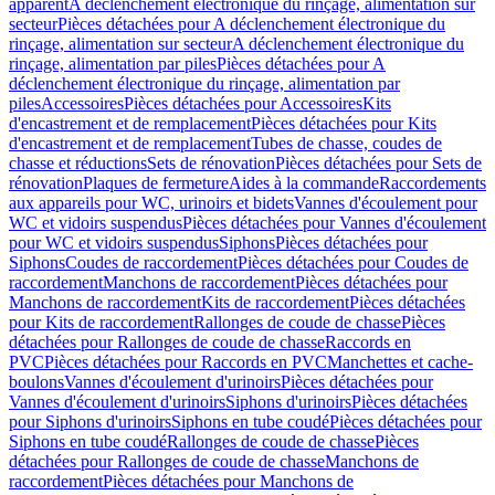
apparent
A déclenchement électronique du rinçage, alimentation sur
secteur
Pièces détachées pour A déclenchement électronique du
rinçage, alimentation sur secteur
A déclenchement électronique du
rinçage, alimentation par piles
Pièces détachées pour A
déclenchement électronique du rinçage, alimentation par
piles
Accessoires
Pièces détachées pour Accessoires
Kits
d'encastrement et de remplacement
Pièces détachées pour Kits
d'encastrement et de remplacement
Tubes de chasse, coudes de
chasse et réductions
Sets de rénovation
Pièces détachées pour Sets de
rénovation
Plaques de fermeture
Aides à la commande
Raccordements
aux appareils pour WC, urinoirs et bidets
Vannes d'écoulement pour
WC et vidoirs suspendus
Pièces détachées pour Vannes d'écoulement
pour WC et vidoirs suspendus
Siphons
Pièces détachées pour
Siphons
Coudes de raccordement
Pièces détachées pour Coudes de
raccordement
Manchons de raccordement
Pièces détachées pour
Manchons de raccordement
Kits de raccordement
Pièces détachées
pour Kits de raccordement
Rallonges de coude de chasse
Pièces
détachées pour Rallonges de coude de chasse
Raccords en
PVC
Pièces détachées pour Raccords en PVC
Manchettes et cache-
boulons
Vannes d'écoulement d'urinoirs
Pièces détachées pour
Vannes d'écoulement d'urinoirs
Siphons d'urinoirs
Pièces détachées
pour Siphons d'urinoirs
Siphons en tube coudé
Pièces détachées pour
Siphons en tube coudé
Rallonges de coude de chasse
Pièces
détachées pour Rallonges de coude de chasse
Manchons de
raccordement
Pièces détachées pour Manchons de