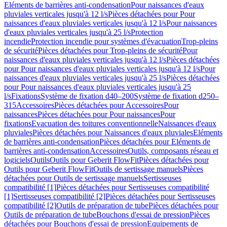
Eléments de barrières anti-condensation
Pour naissances d'eaux
pluviales verticales jusqu'à 12 l/s
Pièces détachées pour Pour
naissances d'eaux pluviales verticales jusqu'à 12 l/s
Pour naissances
d'eaux pluviales verticales jusqu'à 25 l/s
Protection
incendie
Protection incendie pour systèmes d'évacuation
Trop-pleins
de sécurité
Pièces détachées pour Trop-pleins de sécurité
Pour
naissances d'eaux pluviales verticales jusqu'à 12 l/s
Pièces détachées
pour Pour naissances d'eaux pluviales verticales jusqu'à 12 l/s
Pour
naissances d'eaux pluviales verticales jusqu'à 25 l/s
Pièces détachées
pour Pour naissances d'eaux pluviales verticales jusqu'à 25
l/s
Fixations
Système de fixation d40–200
Système de fixation d250–
315
Accessoires
Pièces détachées pour Accessoires
Pour
naissances
Pièces détachées pour Pour naissances
Pour
fixations
Evacuation des toitures conventionnelle
Naissances d'eaux
pluviales
Pièces détachées pour Naissances d'eaux pluviales
Eléments
de barrières anti-condensation
Pièces détachées pour Eléments de
barrières anti-condensation
Accessoires
Outils, composants réseau et
logiciels
Outils
Outils pour Geberit FlowFit
Pièces détachées pour
Outils pour Geberit FlowFit
Outils de sertissage manuels
Pièces
détachées pour Outils de sertissage manuels
Sertisseuses
compatibilité [1]
Pièces détachées pour Sertisseuses compatibilité
[1]
Sertisseuses compatibilité [2]
Pièces détachées pour Sertisseuses
compatibilité [2]
Outils de préparation de tube
Pièces détachées pour
Outils de préparation de tube
Bouchons d'essai de pression
Pièces
détachées pour Bouchons d'essai de pression
Equipements de