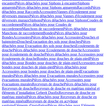
encastrer
Pièces détachées pour Siphons à encastrer
Siphons
apparents
Pièces détachées pour Siphons apparents
Raccords
Pièces
détachées pour Raccords
Accessoires
Vannes d'écoulement pour
déversoirs muraux
Pièces détachées pour Vannes d'écoulement pour
déversoirs muraux
Siphons
Pièces détachées pour Siphons
Coudes de
raccordement
Pièces détachées pour Coudes de
raccordement
Manchons de raccordement
Pièces détachées pour
Manchons de raccordement
Bondes
Pièces détachées pour
Bondes
Accessoires
Pièces détachées pour Accessoires
Douches et
baignoires
Douches
Evacuation des sols pour douches
Pièces
détachées pour Evacuation des sols pour douches
Ecoulements de
douche
Pièces détachées pour Ecoulements de douche
Accessoires
pour écoulements de douche
Pièces détachées pour Accessoires pour
écoulements de douche
Bondes pour douches de plain-pied
Pièces
détachées pour Bondes pour douches de plain-pied
Accessoires pour
bondes pour douches de plain-pied
Pièces détachées pour
Accessoires pour bondes pour douches de plain-pied
Evacuations
murales
Pièces détachées pour Evacuations murales
Accessoires pour
évacuations murales
Pièces détachées pour Accessoires pour
évacuations murales
Receveurs de douche
Pièces détachées pour
Receveurs de douche
Receveurs de douche en matériau minéral et
éléments d’installation Geberit Duofix
Receveurs de douche en
matériau minéral
Pièces détachées pour Receveurs de douche en
matériau minéral
Receveurs de douche en acrylique
sanitaire
Eléments d'installation
Pièces détachées pour Eléments