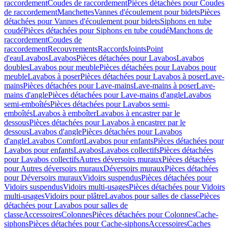
raccordement
Coudes de raccordement
Pièces détachées pour Coudes
de raccordement
Manchettes
Vannes d'écoulement pour bidets
Pièces
détachées pour Vannes d'écoulement pour bidets
Siphons en tube
coudé
Pièces détachées pour Siphons en tube coudé
Manchons de
raccordement
Coudes de
raccordement
Recouvrements
Raccords
Joints
Point
d'eau
Lavabos
Lavabos
Pièces détachées pour Lavabos
Lavabos
doubles
Lavabos pour meuble
Pièces détachées pour Lavabos pour
meuble
Lavabos à poser
Pièces détachées pour Lavabos à poser
Lave-
mains
Pièces détachées pour Lave-mains
Lave-mains à poser
Lave-
mains d'angle
Pièces détachées pour Lave-mains d'angle
Lavabos
semi-emboîtés
Pièces détachées pour Lavabos semi-
emboîtés
Lavabos à emboîter
Lavabos à encastrer par le
dessous
Pièces détachées pour Lavabos à encastrer par le
dessous
Lavabos d'angle
Pièces détachées pour Lavabos
d'angle
Lavabos Comfort
Lavabos pour enfants
Pièces détachées pour
Lavabos pour enfants
Lavabos
Lavabos collectifs
Pièces détachées
pour Lavabos collectifs
Autres déversoirs muraux
Pièces détachées
pour Autres déversoirs muraux
Déversoirs muraux
Pièces détachées
pour Déversoirs muraux
Vidoirs suspendus
Pièces détachées pour
Vidoirs suspendus
Vidoirs multi-usages
Pièces détachées pour Vidoirs
multi-usages
Vidoirs pour plâtre
Lavabos pour salles de classe
Pièces
détachées pour Lavabos pour salles de
classe
Accessoires
Colonnes
Pièces détachées pour Colonnes
Cache-
siphons
Pièces détachées pour Cache-siphons
Accessoires
Caches