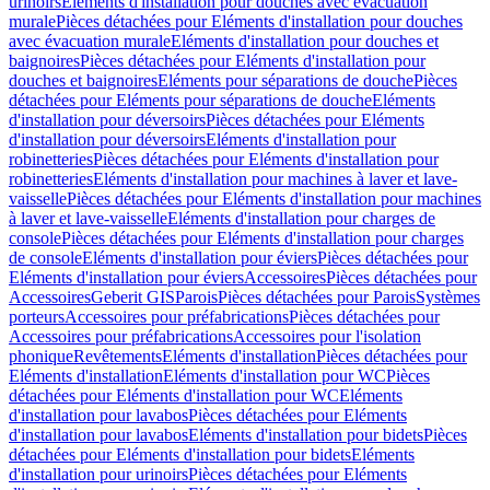
urinoirs
Eléments d'installation pour douches avec évacuation
murale
Pièces détachées pour Eléments d'installation pour douches
avec évacuation murale
Eléments d'installation pour douches et
baignoires
Pièces détachées pour Eléments d'installation pour
douches et baignoires
Eléments pour séparations de douche
Pièces
détachées pour Eléments pour séparations de douche
Eléments
d'installation pour déversoirs
Pièces détachées pour Eléments
d'installation pour déversoirs
Eléments d'installation pour
robinetteries
Pièces détachées pour Eléments d'installation pour
robinetteries
Eléments d'installation pour machines à laver et lave-
vaisselle
Pièces détachées pour Eléments d'installation pour machines
à laver et lave-vaisselle
Eléments d'installation pour charges de
console
Pièces détachées pour Eléments d'installation pour charges
de console
Eléments d'installation pour éviers
Pièces détachées pour
Eléments d'installation pour éviers
Accessoires
Pièces détachées pour
Accessoires
Geberit GIS
Parois
Pièces détachées pour Parois
Systèmes
porteurs
Accessoires pour préfabrications
Pièces détachées pour
Accessoires pour préfabrications
Accessoires pour l'isolation
phonique
Revêtements
Eléments d'installation
Pièces détachées pour
Eléments d'installation
Eléments d'installation pour WC
Pièces
détachées pour Eléments d'installation pour WC
Eléments
d'installation pour lavabos
Pièces détachées pour Eléments
d'installation pour lavabos
Eléments d'installation pour bidets
Pièces
détachées pour Eléments d'installation pour bidets
Eléments
d'installation pour urinoirs
Pièces détachées pour Eléments