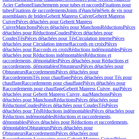
Acier Carbone
Etanchements pour tubes et raccords
Fixations pour
tubes
Fixations de raccordements
Joints d'étanchéité
Sets de vis pour
assemblages de brides
Geberit Mapress Cuivre
Geberit Mapress
Cuivre
Pièces détachées pour Geberit Mapress
Cuivre
Manchons
Pièces détachées pour Manchons
Réductions
Pièces
détachées pour Réductions
Coudes
Pièces détachées pour
Coudes
Tés
Pièces détachées pour Tés
Circulation interne
Pièces
détachées pour Circulation interne
Raccords en croix
Pièces
détachées pour Raccords en croix
Réductions indémontables
Pièces
détachées pour Réductions indémontables
Réductions et
raccordements, démontables
Pièces détachées pour Réductions et
raccordements, démontables
Obturateurs
Pièces détachées pour
Obturateurs
Raccordements
Pièces détachées pour
Raccordements
Tés pour chauffage
Pièces détachées pour Tés pour
chauffage
Raccordements pour chauffage
Pièces détachées pour
Raccordements pour chauffage
Geberit Mapress Cuivre, gaz
Pièces
détachées pour Geberit Mapress Cuivre, gaz
Manchons
Pièces
détachées pour Manchons
Réductions
Pièces détachées pour
Réductions
Coudes
Pièces détachées pour Coudes
Tés
Pièces
détachées pour Tés
Réductions indémontables
Pièces détachées pour
Réductions indémontables
Réductions et raccordements,
démontables
Pièces détachées pour Réductions et raccordements,
démontables
Obturateurs
Pièces détachées pour
Obturateurs
Raccordements
Pièces détachées pour
Raccordements
Accessoires pour Geberit Mapress Cuivre
Pièces