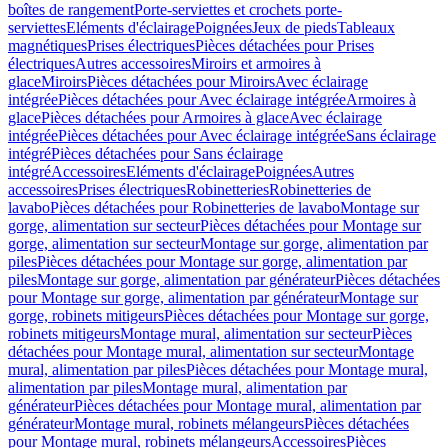
boîtes de rangement
Porte-serviettes et crochets porte-
serviettes
Eléments d'éclairage
Poignées
Jeux de pieds
Tableaux
magnétiques
Prises électriques
Pièces détachées pour Prises
électriques
Autres accessoires
Miroirs et armoires à
glace
Miroirs
Pièces détachées pour Miroirs
Avec éclairage
intégrée
Pièces détachées pour Avec éclairage intégrée
Armoires à
glace
Pièces détachées pour Armoires à glace
Avec éclairage
intégrée
Pièces détachées pour Avec éclairage intégrée
Sans éclairage
intégré
Pièces détachées pour Sans éclairage
intégré
Accessoires
Eléments d'éclairage
Poignées
Autres
accessoires
Prises électriques
Robinetteries
Robinetteries de
lavabo
Pièces détachées pour Robinetteries de lavabo
Montage sur
gorge, alimentation sur secteur
Pièces détachées pour Montage sur
gorge, alimentation sur secteur
Montage sur gorge, alimentation par
piles
Pièces détachées pour Montage sur gorge, alimentation par
piles
Montage sur gorge, alimentation par générateur
Pièces détachées
pour Montage sur gorge, alimentation par générateur
Montage sur
gorge, robinets mitigeurs
Pièces détachées pour Montage sur gorge,
robinets mitigeurs
Montage mural, alimentation sur secteur
Pièces
détachées pour Montage mural, alimentation sur secteur
Montage
mural, alimentation par piles
Pièces détachées pour Montage mural,
alimentation par piles
Montage mural, alimentation par
générateur
Pièces détachées pour Montage mural, alimentation par
générateur
Montage mural, robinets mélangeurs
Pièces détachées
pour Montage mural, robinets mélangeurs
Accessoires
Pièces