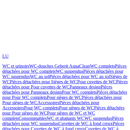
LU
WC et urinoirs
WC-douches Geberit AquaClean
WC complets
Pièces
détachées pour WC complets
WC suspendus
Pièces détachées pour
WC suspendus
WC au sol
Pièces détachées pour WC au sol
Sièges de
WC
Pièces détachées pour Sièges de WC
Pour cuvettes de WC
Pièces
détachées pour Pour cuvettes de WC
Panneaux design
Pièces
détachées pour Panneaux design
Pour WC complets
Pièces détachées
pour Pour WC complets
Pour sièges de WC
Pièces détachées pour
Pour sièges de WC
Accessoires
Pièces détachées pour
Accessoires
Pour WC complets
Pour sièges de WC
Pièces détachées
pour Pour sièges de WC
Pour sièges de WC et WC
complets
Consommables
WC et abattants WC
WC suspendus
Pièces
détachées pour WC suspendus
Cuvettes de WC à fond creux
Pièces
détachées pour Cuvettes de WC à fond creux
Cuvettes de WC à