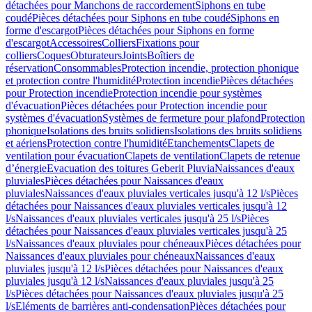
détachées pour Manchons de raccordement
Siphons en tube
coudé
Pièces détachées pour Siphons en tube coudé
Siphons en
forme d'escargot
Pièces détachées pour Siphons en forme
d'escargot
Accessoires
Colliers
Fixations pour
colliers
Coques
Obturateurs
Joints
Boîtiers de
réservation
Consommables
Protection incendie, protection phonique
et protection contre l'humidité
Protection incendie
Pièces détachées
pour Protection incendie
Protection incendie pour systèmes
d'évacuation
Pièces détachées pour Protection incendie pour
systèmes d'évacuation
Systèmes de fermeture pour plafond
Protection
phonique
Isolations des bruits solidiens
Isolations des bruits solidiens
et aériens
Protection contre l'humidité
Etanchements
Clapets de
ventilation pour évacuation
Clapets de ventilation
Clapets de retenue
d’énergie
Evacuation des toitures Geberit Pluvia
Naissances d'eaux
pluviales
Pièces détachées pour Naissances d'eaux
pluviales
Naissances d'eaux pluviales verticales jusqu'à 12 l/s
Pièces
détachées pour Naissances d'eaux pluviales verticales jusqu'à 12
l/s
Naissances d'eaux pluviales verticales jusqu'à 25 l/s
Pièces
détachées pour Naissances d'eaux pluviales verticales jusqu'à 25
l/s
Naissances d'eaux pluviales pour chéneaux
Pièces détachées pour
Naissances d'eaux pluviales pour chéneaux
Naissances d'eaux
pluviales jusqu'à 12 l/s
Pièces détachées pour Naissances d'eaux
pluviales jusqu'à 12 l/s
Naissances d'eaux pluviales jusqu'à 25
l/s
Pièces détachées pour Naissances d'eaux pluviales jusqu'à 25
l/s
Eléments de barrières anti-condensation
Pièces détachées pour