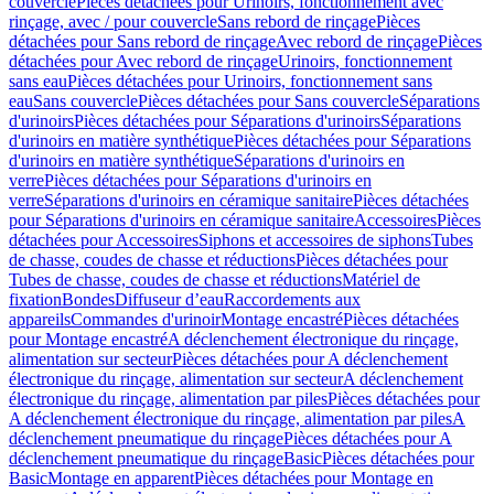
couvercle
Pièces détachées pour Urinoirs, fonctionnement avec
rinçage, avec / pour couvercle
Sans rebord de rinçage
Pièces
détachées pour Sans rebord de rinçage
Avec rebord de rinçage
Pièces
détachées pour Avec rebord de rinçage
Urinoirs, fonctionnement
sans eau
Pièces détachées pour Urinoirs, fonctionnement sans
eau
Sans couvercle
Pièces détachées pour Sans couvercle
Séparations
d'urinoirs
Pièces détachées pour Séparations d'urinoirs
Séparations
d'urinoirs en matière synthétique
Pièces détachées pour Séparations
d'urinoirs en matière synthétique
Séparations d'urinoirs en
verre
Pièces détachées pour Séparations d'urinoirs en
verre
Séparations d'urinoirs en céramique sanitaire
Pièces détachées
pour Séparations d'urinoirs en céramique sanitaire
Accessoires
Pièces
détachées pour Accessoires
Siphons et accessoires de siphons
Tubes
de chasse, coudes de chasse et réductions
Pièces détachées pour
Tubes de chasse, coudes de chasse et réductions
Matériel de
fixation
Bondes
Diffuseur d’eau
Raccordements aux
appareils
Commandes d'urinoir
Montage encastré
Pièces détachées
pour Montage encastré
A déclenchement électronique du rinçage,
alimentation sur secteur
Pièces détachées pour A déclenchement
électronique du rinçage, alimentation sur secteur
A déclenchement
électronique du rinçage, alimentation par piles
Pièces détachées pour
A déclenchement électronique du rinçage, alimentation par piles
A
déclenchement pneumatique du rinçage
Pièces détachées pour A
déclenchement pneumatique du rinçage
Basic
Pièces détachées pour
Basic
Montage en apparent
Pièces détachées pour Montage en