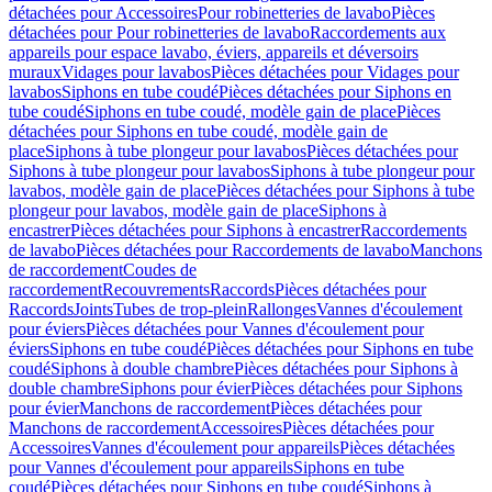
détachées pour Accessoires
Pour robinetteries de lavabo
Pièces
détachées pour Pour robinetteries de lavabo
Raccordements aux
appareils pour espace lavabo, éviers, appareils et déversoirs
muraux
Vidages pour lavabos
Pièces détachées pour Vidages pour
lavabos
Siphons en tube coudé
Pièces détachées pour Siphons en
tube coudé
Siphons en tube coudé, modèle gain de place
Pièces
détachées pour Siphons en tube coudé, modèle gain de
place
Siphons à tube plongeur pour lavabos
Pièces détachées pour
Siphons à tube plongeur pour lavabos
Siphons à tube plongeur pour
lavabos, modèle gain de place
Pièces détachées pour Siphons à tube
plongeur pour lavabos, modèle gain de place
Siphons à
encastrer
Pièces détachées pour Siphons à encastrer
Raccordements
de lavabo
Pièces détachées pour Raccordements de lavabo
Manchons
de raccordement
Coudes de
raccordement
Recouvrements
Raccords
Pièces détachées pour
Raccords
Joints
Tubes de trop-plein
Rallonges
Vannes d'écoulement
pour éviers
Pièces détachées pour Vannes d'écoulement pour
éviers
Siphons en tube coudé
Pièces détachées pour Siphons en tube
coudé
Siphons à double chambre
Pièces détachées pour Siphons à
double chambre
Siphons pour évier
Pièces détachées pour Siphons
pour évier
Manchons de raccordement
Pièces détachées pour
Manchons de raccordement
Accessoires
Pièces détachées pour
Accessoires
Vannes d'écoulement pour appareils
Pièces détachées
pour Vannes d'écoulement pour appareils
Siphons en tube
coudé
Pièces détachées pour Siphons en tube coudé
Siphons à