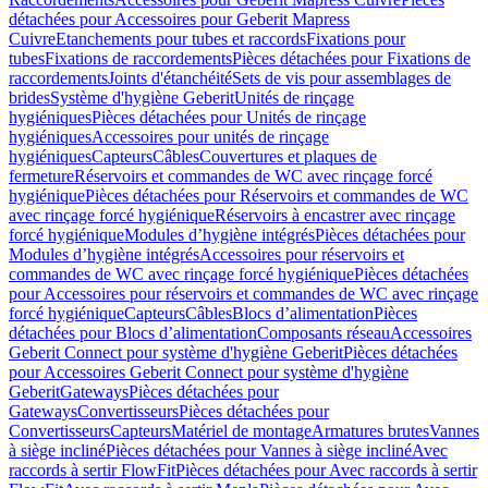
détachées pour Accessoires pour Geberit Mapress
Cuivre
Etanchements pour tubes et raccords
Fixations pour
tubes
Fixations de raccordements
Pièces détachées pour Fixations de
raccordements
Joints d'étanchéité
Sets de vis pour assemblages de
brides
Système d'hygiène Geberit
Unités de rinçage
hygiéniques
Pièces détachées pour Unités de rinçage
hygiéniques
Accessoires pour unités de rinçage
hygiéniques
Capteurs
Câbles
Couvertures et plaques de
fermeture
Réservoirs et commandes de WC avec rinçage forcé
hygiénique
Pièces détachées pour Réservoirs et commandes de WC
avec rinçage forcé hygiénique
Réservoirs à encastrer avec rinçage
forcé hygiénique
Modules d’hygiène intégrés
Pièces détachées pour
Modules d’hygiène intégrés
Accessoires pour réservoirs et
commandes de WC avec rinçage forcé hygiénique
Pièces détachées
pour Accessoires pour réservoirs et commandes de WC avec rinçage
forcé hygiénique
Capteurs
Câbles
Blocs d’alimentation
Pièces
détachées pour Blocs d’alimentation
Composants réseau
Accessoires
Geberit Connect pour système d'hygiène Geberit
Pièces détachées
pour Accessoires Geberit Connect pour système d'hygiène
Geberit
Gateways
Pièces détachées pour
Gateways
Convertisseurs
Pièces détachées pour
Convertisseurs
Capteurs
Matériel de montage
Armatures brutes
Vannes
à siège incliné
Pièces détachées pour Vannes à siège incliné
Avec
raccords à sertir FlowFit
Pièces détachées pour Avec raccords à sertir