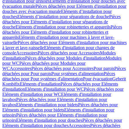
d'installation pour urinoirs
Eléments d'installation pour douches avec
évacuation murale
Pièces détachées pour Eléments d'installation pour
douches avec évacuation murale
Eléments d’installation pour
douches
Eléments d’installation pour séparations de douche
Pièces
détachées pour Eléments d’installation pour séparations de
douche
Eléments d'installation pour robinetteries et appareils
Pièces
détachées pour Eléments d'installation pour robinetteries et
appareils
Eléments d'installation pour machines à laver et lave-
vaisselle
Pièces détachées pour Eléments d'installation pour machines
à laver et lave-vaisselle
Eléments d'installation pour charges de
console
Accessoires
Pièces détachées pour Accessoires
Modules
d'installation
Pièces détachées pour Modules d'installation
Modules
pour WC
Pièces détachées pour Modules pour
WC
Accessoires
Pièces détachées pour Accessoires
Pour parois
Pièces
détachées pour Pour parois
Pour systèmes d'alimentation
Pièces
détachées pour Pour systèmes d'alimentation
Pour évacuation
Geberit
Kombifix
Eléments d'installation
Pièces détachées pour Eléments
d'installation
Eléments d'installation pour WC
Pièces détachées pour
Eléments d'installation pour WC
Eléments d'installation pour
lavabos
Pièces détachées pour Eléments d'installation pour
lavabos
Eléments d'installation pour bidets
Pièces détachées pour
Eléments d'installation pour bidets
Eléments d'installation pour
urinoirs
Pièces détachées pour Eléments d'installation pour
urinoirs
Eléments d'installation pour douches
Pièces détachées pour
Eléments d'installation pour douches
Accessoires
Pièces détachées