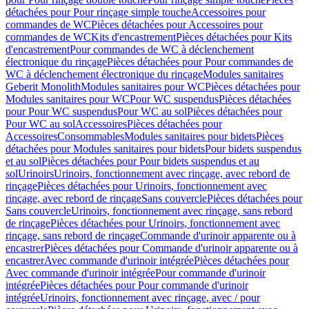
détachées pour Pour rinçage simple touche
Accessoires pour
commandes de WC
Pièces détachées pour Accessoires pour
commandes de WC
Kits d'encastrement
Pièces détachées pour Kits
d'encastrement
Pour commandes de WC à déclenchement
électronique du rinçage
Pièces détachées pour Pour commandes de
WC à déclenchement électronique du rinçage
Modules sanitaires
Geberit Monolith
Modules sanitaires pour WC
Pièces détachées pour
Modules sanitaires pour WC
Pour WC suspendus
Pièces détachées
pour Pour WC suspendus
Pour WC au sol
Pièces détachées pour
Pour WC au sol
Accessoires
Pièces détachées pour
Accessoires
Consommables
Modules sanitaires pour bidets
Pièces
détachées pour Modules sanitaires pour bidets
Pour bidets suspendus
et au sol
Pièces détachées pour Pour bidets suspendus et au
sol
Urinoirs
Urinoirs, fonctionnement avec rinçage, avec rebord de
rinçage
Pièces détachées pour Urinoirs, fonctionnement avec
rinçage, avec rebord de rinçage
Sans couvercle
Pièces détachées pour
Sans couvercle
Urinoirs, fonctionnement avec rinçage, sans rebord
de rinçage
Pièces détachées pour Urinoirs, fonctionnement avec
rinçage, sans rebord de rinçage
Commande d'urinoir apparente ou à
encastrer
Pièces détachées pour Commande d'urinoir apparente ou à
encastrer
Avec commande d'urinoir intégrée
Pièces détachées pour
Avec commande d'urinoir intégrée
Pour commande d'urinoir
intégrée
Pièces détachées pour Pour commande d'urinoir
intégrée
Urinoirs, fonctionnement avec rinçage, avec / pour