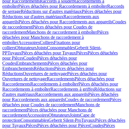
pour Raccordements
Raccords à souder
Raccordements à
emboîter
Pièces détachées pour Raccordements à emboîter
Raccords
de serrage
Réductions sur d'autres matériaux
Pièces détachées pour
Réductions sur d'autres matériaux
Raccordements aux
appareils
Pièces détachées pour Raccordements aux appareils
Coudes
de raccordement
Pièces détachées pour Coudes de
raccordement
Manchons de raccordement à emboîter
Pièces
détachées pour Manchons de raccordement à
emboîter
Accessoires
Colliers
Fixations pour
colliers
Obturateurs
Joints
Consommables
Geberit Silent-
PP
Tuyaux
Pièces détachées pour Tuyaux
Pièces
Pièces détachées
pour Pièces
Coudes
Pièces détachées pour
Coudes
Embranchements
Pièces détachées pour
Embranchements
Réductions
Pièces détachées pour
Réductions
Ouvertures de nettoyage
Pièces détachées pour
Ouvertures de nettoyage
Raccordements
Pièces détachées pour
Raccordements
Raccordements à emboîter
Pièces détachées pour
Raccordements à emboîter
Raccordements à griffes
Réductions sur
d'autres matériaux
Raccordements aux appareils
Pièces détachées
pour Raccordements aux appareils
Coudes de raccordement
Pièces
détachées pour Coudes de raccordement
Manchons de
raccordement
Pièces détachées pour Manchons de
raccordement
Accessoires
Obturateurs
Joints
Cape de
protection
Consommables
Geberit Silent-Pro
Tuyaux
Pièces détachées
pour Tuyaux
Pièces
Pièces détachées pour Pièces
Coudes
Pièces