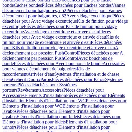
bonde
Caches bondes
Pièces détachées pour Caches bondes
Vannes
d'écoulement pour baignoires, d52
Pièces détachées pour Vannes
d'écoulement pour baignoires, d52
Avec vidage excentrique
Pièces
détachées pour Avec vidage excentrique
Kits de finition pour vidage
excentrique
Pièces détachées pour Kits de finition pour vidage
excentrique
Avec vidage excentrique et arrivée d'eau
Pièces
détachées pour Avec vidage excentrique et arrivée d'eau
Kits de
finition pour vidage excentrique et arrivée d'eau
Pièces détachées
pour Kits de finition pour vidage excentrique et arrivée d'eau
A
déclenchement par pression PushControl
Pièces détachées pour A
déclenchement par pression PushControl
Avec bouchons de
bonde
Pièces détachées pour Avec bouchons de bonde
Accessoires
pour vannes d'écoulement de baignoires
Kits de
raccordement
Arrivées d'eau
Systèmes d'installation et de chasse
d'eau
Geberit Duofix
Parois
Pièces détachées pour Parois
Systèmes
porteurs
Pièces détachées pour Systèmes
porteurs
Revêtements
Accessoires
Pièces détachées pour
Accessoires
Eléments d'installation
Pièces détachées pour Eléments
d'installation
Eléments d'installation pour WC
Pièces détachées pour
Eléments d'installation pour WC
Eléments d'installation pour
lavabos
Pièces détachées pour Eléments d'installation pour
lavabos
Eléments d'installation pour bidets
Pièces détachées pour
Eléments d'installation pour bidets
Eléments d'installation pour
urinoirs
Pièces détachées pour Eléments d'installation pour