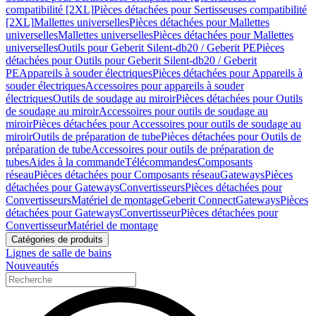
compatibilité [2XL]
Pièces détachées pour Sertisseuses compatibilité
[2XL]
Mallettes universelles
Pièces détachées pour Mallettes
universelles
Mallettes universelles
Pièces détachées pour Mallettes
universelles
Outils pour Geberit Silent-db20 / Geberit PE
Pièces
détachées pour Outils pour Geberit Silent-db20 / Geberit
PE
Appareils à souder électriques
Pièces détachées pour Appareils à
souder électriques
Accessoires pour appareils à souder
électriques
Outils de soudage au miroir
Pièces détachées pour Outils
de soudage au miroir
Accessoires pour outils de soudage au
miroir
Pièces détachées pour Accessoires pour outils de soudage au
miroir
Outils de préparation de tube
Pièces détachées pour Outils de
préparation de tube
Accessoires pour outils de préparation de
tubes
Aides à la commande
Télécommandes
Composants
réseau
Pièces détachées pour Composants réseau
Gateways
Pièces
détachées pour Gateways
Convertisseurs
Pièces détachées pour
Convertisseurs
Matériel de montage
Geberit Connect
Gateways
Pièces
détachées pour Gateways
Convertisseur
Pièces détachées pour
Convertisseur
Matériel de montage
Catégories de produits
Lignes de salle de bains
Nouveautés