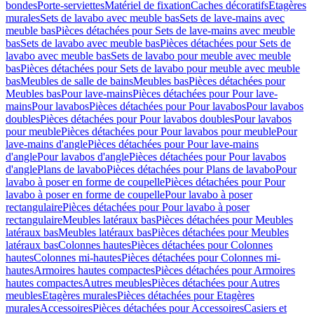
bondes
Porte-serviettes
Matériel de fixation
Caches décoratifs
Etagères
murales
Sets de lavabo avec meuble bas
Sets de lave-mains avec
meuble bas
Pièces détachées pour Sets de lave-mains avec meuble
bas
Sets de lavabo avec meuble bas
Pièces détachées pour Sets de
lavabo avec meuble bas
Sets de lavabo pour meuble avec meuble
bas
Pièces détachées pour Sets de lavabo pour meuble avec meuble
bas
Meubles de salle de bains
Meubles bas
Pièces détachées pour
Meubles bas
Pour lave-mains
Pièces détachées pour Pour lave-
mains
Pour lavabos
Pièces détachées pour Pour lavabos
Pour lavabos
doubles
Pièces détachées pour Pour lavabos doubles
Pour lavabos
pour meuble
Pièces détachées pour Pour lavabos pour meuble
Pour
lave-mains d'angle
Pièces détachées pour Pour lave-mains
d'angle
Pour lavabos d'angle
Pièces détachées pour Pour lavabos
d'angle
Plans de lavabo
Pièces détachées pour Plans de lavabo
Pour
lavabo à poser en forme de coupelle
Pièces détachées pour Pour
lavabo à poser en forme de coupelle
Pour lavabo à poser
rectangulaire
Pièces détachées pour Pour lavabo à poser
rectangulaire
Meubles latéraux bas
Pièces détachées pour Meubles
latéraux bas
Meubles latéraux bas
Pièces détachées pour Meubles
latéraux bas
Colonnes hautes
Pièces détachées pour Colonnes
hautes
Colonnes mi-hautes
Pièces détachées pour Colonnes mi-
hautes
Armoires hautes compactes
Pièces détachées pour Armoires
hautes compactes
Autres meubles
Pièces détachées pour Autres
meubles
Etagères murales
Pièces détachées pour Etagères
murales
Accessoires
Pièces détachées pour Accessoires
Casiers et