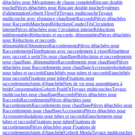
détachées pour Mécanismes de chasse complets
Rinçage double
touche
Pièces détachées pour Rinçage double touche
Systèmes
d'alimentation
Geberit FlowFit
Tuyaux multicouche
Tuyaux
multicouche avec résistance chauffante
Raccords
Pièces détachées
pour Raccords
Manchons
Réductions
Coudes
Tés
Circulation
interne
Pièces détachées pour Circulation interne
Réductions
indémontables
Réductions et raccords, démontables
Pièces détachées
pour Réductions et raccords,
démontables
Obturateurs
Raccordements
Pièces détachées pour
Raccordements
Distributeurs avec raccordement à visser
Répartiteur
avec raccord à sertir
Tés pour chauffage
Réductions et raccordements
pour chauffage, démontables
Raccordements pour chauffage
Pièces
détachées pour Raccordements pour chauffage
Accessoires
Isolations
pour tubes et raccords
Etanchéités pour tubes et raccords
Etanchéités
pour raccords
Fixations pour tubes
Fixations pour
raccordements
Joints d'étanchéité
Sets de vis pour assemblages à
bride
Consommables
Geberit PushFit
Tuyaux multicouches
Tuyaux
multicouches pour chauffage
Raccords
Pièces détachées pour
Raccords
Raccordements
Pièces détachées pour
Raccordements
Raccordements pour chauffage
Pièces détachées pour
Raccordements pour chauffage
Accessoires
Pièces détachées pour
Accessoires
Isolations pour tubes et raccords
Etanchements pour
tubes et raccords
Fixations pour tubes
Fixations de
raccordements
Pièces détachées pour Fixations de
raccordements
Joints d'étanchéité
Geberit Mepla
Tuyaux multicouches