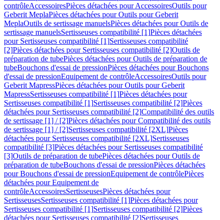
contrôle
Accessoires
Pièces détachées pour Accessoires
Outils pour
Geberit Mepla
Pièces détachées pour Outils pour Geberit
Mepla
Outils de sertissage manuels
Pièces détachées pour Outils de
sertissage manuels
Sertisseuses compatibilité [1]
Pièces détachées
pour Sertisseuses compatibilité [1]
Sertisseuses compatibilité
[2]
Pièces détachées pour Sertisseuses compatibilité [2]
Outils de
préparation de tube
Pièces détachées pour Outils de préparation de
tube
Bouchons d'essai de pression
Pièces détachées pour Bouchons
d'essai de pression
Equipement de contrôle
Accessoires
Outils pour
Geberit Mapress
Pièces détachées pour Outils pour Geberit
Mapress
Sertisseuses compatibilité [1]
Pièces détachées pour
Sertisseuses compatibilité [1]
Sertisseuses compatibilité [2]
Pièces
détachées pour Sertisseuses compatibilité [2]
Compatibilité des outils
de sertissage [1] / [2]
Pièces détachées pour Compatibilité des outils
de sertissage [1] / [2]
Sertisseuses compatibilité [2XL]
Pièces
détachées pour Sertisseuses compatibilité [2XL]
Sertisseuses
compatibilité [3]
Pièces détachées pour Sertisseuses compatibilité
[3]
Outils de préparation de tube
Pièces détachées pour Outils de
préparation de tube
Bouchons d'essai de pression
Pièces détachées
pour Bouchons d'essai de pression
Equipement de contrôle
Pièces
détachées pour Equipement de
contrôle
Accessoires
Sertisseuses
Pièces détachées pour
Sertisseuses
Sertisseuses compatibilité [1]
Pièces détachées pour
Sertisseuses compatibilité [1]
Sertisseuses compatibilité [2]
Pièces
détachées pour Sertisseuses compatibilité [2]
Sertisseuses