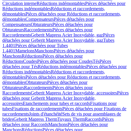
Circulation interne
Réductions indémontables
Pièces détachées pour
Réductions indémontables
Réductions et raccordements,
démontables
Pièces détachées pour Réductions et raccordements,
démontables
Compensateurs
Pièces détachées pour
Compensateurs
Obturateurs
Pièces détachées pour
Obturateurs
Raccordements
Pièces détachées pour
Raccordements
Geberit Mapress Acier Inoxydable, gaz
Pièces
détachées pour Geberit Mapress Acier Inoxydable, gaz
Tubes
1.4401
Pièces détachées pour Tubes
1.4401
Mamelons
Manchons
Pièces détachées pour
Manchons
Réductions
Pièces détachées pour
Réductions
Coudes
Pièces détachées pour Coudes
Tés
Pièces
détachées pour Tés
Réductions indémontables
Pièces détachées pour
Réductions indémontables
Réductions et raccordements,
démontables
Pièces détachées pour Réductions et raccordements,
démontables
Obturateurs
Pièces détachées pour
Obturateurs
Raccordements
Pièces détachées pour
Raccordements
Geberit Mapress Acier Inoxydable, accessoires
Pièces
détachées pour Geberit Mapress Acier Inoxydable,
accessoires
Etanchements pour tubes et raccords
Fixations pour
tubes
Fixations de raccordements
Pièces détachées pour Fixations de
raccordements
Joints d'étanchéité
Sets de vis pour assemblages de
brides
Geberit Mapress Therm
Tuyaux Therm
Raccords
Pièces
détachées pour Raccords
Manchons
Pièces détachées pour
Manchons
Réductions
Pièces détachées pour