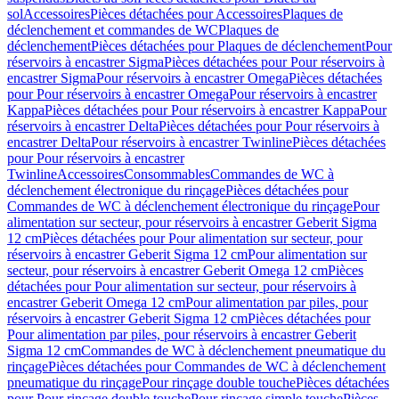
sol
Accessoires
Pièces détachées pour Accessoires
Plaques de
déclenchement et commandes de WC
Plaques de
déclenchement
Pièces détachées pour Plaques de déclenchement
Pour
réservoirs à encastrer Sigma
Pièces détachées pour Pour réservoirs à
encastrer Sigma
Pour réservoirs à encastrer Omega
Pièces détachées
pour Pour réservoirs à encastrer Omega
Pour réservoirs à encastrer
Kappa
Pièces détachées pour Pour réservoirs à encastrer Kappa
Pour
réservoirs à encastrer Delta
Pièces détachées pour Pour réservoirs à
encastrer Delta
Pour réservoirs à encastrer Twinline
Pièces détachées
pour Pour réservoirs à encastrer
Twinline
Accessoires
Consommables
Commandes de WC à
déclenchement électronique du rinçage
Pièces détachées pour
Commandes de WC à déclenchement électronique du rinçage
Pour
alimentation sur secteur, pour réservoirs à encastrer Geberit Sigma
12 cm
Pièces détachées pour Pour alimentation sur secteur, pour
réservoirs à encastrer Geberit Sigma 12 cm
Pour alimentation sur
secteur, pour réservoirs à encastrer Geberit Omega 12 cm
Pièces
détachées pour Pour alimentation sur secteur, pour réservoirs à
encastrer Geberit Omega 12 cm
Pour alimentation par piles, pour
réservoirs à encastrer Geberit Sigma 12 cm
Pièces détachées pour
Pour alimentation par piles, pour réservoirs à encastrer Geberit
Sigma 12 cm
Commandes de WC à déclenchement pneumatique du
rinçage
Pièces détachées pour Commandes de WC à déclenchement
pneumatique du rinçage
Pour rinçage double touche
Pièces détachées
pour Pour rinçage double touche
Pour rinçage simple touche
Pièces