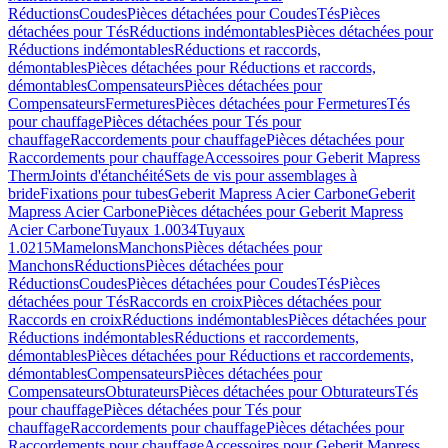
Réductions
Coudes
Pièces détachées pour Coudes
Tés
Pièces
détachées pour Tés
Réductions indémontables
Pièces détachées pour
Réductions indémontables
Réductions et raccords,
démontables
Pièces détachées pour Réductions et raccords,
démontables
Compensateurs
Pièces détachées pour
Compensateurs
Fermetures
Pièces détachées pour Fermetures
Tés
pour chauffage
Pièces détachées pour Tés pour
chauffage
Raccordements pour chauffage
Pièces détachées pour
Raccordements pour chauffage
Accessoires pour Geberit Mapress
Therm
Joints d'étanchéité
Sets de vis pour assemblages à
bride
Fixations pour tubes
Geberit Mapress Acier Carbone
Geberit
Mapress Acier Carbone
Pièces détachées pour Geberit Mapress
Acier Carbone
Tuyaux 1.0034
Tuyaux
1.0215
Mamelons
Manchons
Pièces détachées pour
Manchons
Réductions
Pièces détachées pour
Réductions
Coudes
Pièces détachées pour Coudes
Tés
Pièces
détachées pour Tés
Raccords en croix
Pièces détachées pour
Raccords en croix
Réductions indémontables
Pièces détachées pour
Réductions indémontables
Réductions et raccordements,
démontables
Pièces détachées pour Réductions et raccordements,
démontables
Compensateurs
Pièces détachées pour
Compensateurs
Obturateurs
Pièces détachées pour Obturateurs
Tés
pour chauffage
Pièces détachées pour Tés pour
chauffage
Raccordements pour chauffage
Pièces détachées pour
Raccordements pour chauffage
Accessoires pour Geberit Mapress