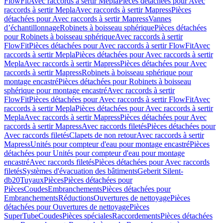
FlowFit
Avec raccords à sertir Mepla
Pièces détachées pour Avec
raccords à sertir Mepla
Avec raccords à sertir Mapress
Pièces
détachées pour Avec raccords à sertir Mapress
Vannes
d’échantillonnage
Robinets à boisseau sphérique
Pièces détachées
pour Robinets à boisseau sphérique
Avec raccords à sertir
FlowFit
Pièces détachées pour Avec raccords à sertir FlowFit
Avec
raccords à sertir Mepla
Pièces détachées pour Avec raccords à sertir
Mepla
Avec raccords à sertir Mapress
Pièces détachées pour Avec
raccords à sertir Mapress
Robinets à boisseau sphérique pour
montage encastré
Pièces détachées pour Robinets à boisseau
sphérique pour montage encastré
Avec raccords à sertir
FlowFit
Pièces détachées pour Avec raccords à sertir FlowFit
Avec
raccords à sertir Mepla
Pièces détachées pour Avec raccords à sertir
Mepla
Avec raccords à sertir Mapress
Pièces détachées pour Avec
raccords à sertir Mapress
Avec raccords filetés
Pièces détachées pour
Avec raccords filetés
Clapets de non retour
Avec raccords à sertir
Mapress
Unités pour compteur d'eau pour montage encastré
Pièces
détachées pour Unités pour compteur d'eau pour montage
encastré
Avec raccords filetés
Pièces détachées pour Avec raccords
filetés
Systèmes d'évacuation des bâtiments
Geberit Silent-
db20
Tuyaux
Pièces
Pièces détachées pour
Pièces
Coudes
Embranchements
Pièces détachées pour
Embranchements
Réductions
Ouvertures de nettoyage
Pièces
détachées pour Ouvertures de nettoyage
Pièces
SuperTube
Coudes
Pièces spéciales
Raccordements
Pièces détachées