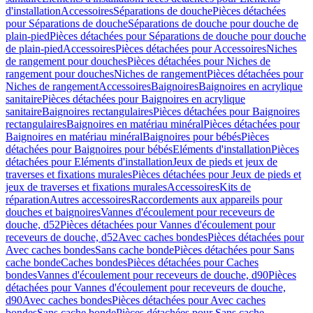
d'installation
Accessoires
Séparations de douche
Pièces détachées
pour Séparations de douche
Séparations de douche pour douche de
plain-pied
Pièces détachées pour Séparations de douche pour douche
de plain-pied
Accessoires
Pièces détachées pour Accessoires
Niches
de rangement pour douches
Pièces détachées pour Niches de
rangement pour douches
Niches de rangement
Pièces détachées pour
Niches de rangement
Accessoires
Baignoires
Baignoires en acrylique
sanitaire
Pièces détachées pour Baignoires en acrylique
sanitaire
Baignoires rectangulaires
Pièces détachées pour Baignoires
rectangulaires
Baignoires en matériau minéral
Pièces détachées pour
Baignoires en matériau minéral
Baignoires pour bébés
Pièces
détachées pour Baignoires pour bébés
Eléments d'installation
Pièces
détachées pour Eléments d'installation
Jeux de pieds et jeux de
traverses et fixations murales
Pièces détachées pour Jeux de pieds et
jeux de traverses et fixations murales
Accessoires
Kits de
réparation
Autres accessoires
Raccordements aux appareils pour
douches et baignoires
Vannes d'écoulement pour receveurs de
douche, d52
Pièces détachées pour Vannes d'écoulement pour
receveurs de douche, d52
Avec caches bondes
Pièces détachées pour
Avec caches bondes
Sans cache bonde
Pièces détachées pour Sans
cache bonde
Caches bondes
Pièces détachées pour Caches
bondes
Vannes d'écoulement pour receveurs de douche, d90
Pièces
détachées pour Vannes d'écoulement pour receveurs de douche,
d90
Avec caches bondes
Pièces détachées pour Avec caches
bondes
Sans cache bonde
Pièces détachées pour Sans cache