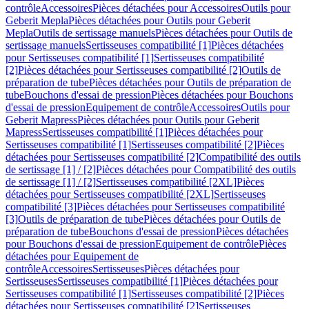
contrôle
Accessoires
Pièces détachées pour Accessoires
Outils pour
Geberit Mepla
Pièces détachées pour Outils pour Geberit
Mepla
Outils de sertissage manuels
Pièces détachées pour Outils de
sertissage manuels
Sertisseuses compatibilité [1]
Pièces détachées
pour Sertisseuses compatibilité [1]
Sertisseuses compatibilité
[2]
Pièces détachées pour Sertisseuses compatibilité [2]
Outils de
préparation de tube
Pièces détachées pour Outils de préparation de
tube
Bouchons d'essai de pression
Pièces détachées pour Bouchons
d'essai de pression
Equipement de contrôle
Accessoires
Outils pour
Geberit Mapress
Pièces détachées pour Outils pour Geberit
Mapress
Sertisseuses compatibilité [1]
Pièces détachées pour
Sertisseuses compatibilité [1]
Sertisseuses compatibilité [2]
Pièces
détachées pour Sertisseuses compatibilité [2]
Compatibilité des outils
de sertissage [1] / [2]
Pièces détachées pour Compatibilité des outils
de sertissage [1] / [2]
Sertisseuses compatibilité [2XL]
Pièces
détachées pour Sertisseuses compatibilité [2XL]
Sertisseuses
compatibilité [3]
Pièces détachées pour Sertisseuses compatibilité
[3]
Outils de préparation de tube
Pièces détachées pour Outils de
préparation de tube
Bouchons d'essai de pression
Pièces détachées
pour Bouchons d'essai de pression
Equipement de contrôle
Pièces
détachées pour Equipement de
contrôle
Accessoires
Sertisseuses
Pièces détachées pour
Sertisseuses
Sertisseuses compatibilité [1]
Pièces détachées pour
Sertisseuses compatibilité [1]
Sertisseuses compatibilité [2]
Pièces
détachées pour Sertisseuses compatibilité [2]
Sertisseuses