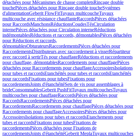
détachées pour Mécanismes de chasse complets
Rinçage double
touche
Pièces détachées pour Rinçage double touche
Systèmes
d'alimentation
Geberit FlowFit
Tuyaux multicouche
Tuyaux
multicouche avec résistance chauffante
Raccords
Pièces détachées
pour Raccords
Manchons
Réductions
Coudes
Tés
Circulation
interne
Pièces détachées pour Circulation interne
Réductions
indémontables
Réductions et raccords, démontables
Pièces détachées
pour Réductions et raccords,
démontables
Obturateurs
Raccordements
Pièces détachées pour
Raccordements
Distributeurs avec raccordement à visser
Répartiteur
avec raccord à sertir
Tés pour chauffage
Réductions et raccordements
pour chauffage, démontables
Raccordements pour chauffage
Pièces
détachées pour Raccordements pour chauffage
Accessoires
Isolations
pour tubes et raccords
Etanchéités pour tubes et raccords
Etanchéités
pour raccords
Fixations pour tubes
Fixations pour
raccordements
Joints d'étanchéité
Sets de vis pour assemblages à
bride
Consommables
Geberit PushFit
Tuyaux multicouches
Tuyaux
multicouches pour chauffage
Raccords
Pièces détachées pour
Raccords
Raccordements
Pièces détachées pour
Raccordements
Raccordements pour chauffage
Pièces détachées pour
Raccordements pour chauffage
Accessoires
Pièces détachées pour
Accessoires
Isolations pour tubes et raccords
Etanchements pour
tubes et raccords
Fixations pour tubes
Fixations de
raccordements
Pièces détachées pour Fixations de
raccordements
Joints d'étanchéité
Geberit Mepla
Tuyaux multicouches