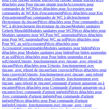
détachées pour Pour rinçage simple touche
Accessoires pour
commandes de WC
Pièces détachées pour Accessoires pour
commandes de WC
Kits d'encastrement
Pièces détachées pour Kits
d'encastrement
Pour commandes de WC à déclenchement
électronique du rinçage
Pièces détachées pour Pour commandes de
WC à déclenchement électronique du rinçage
Modules sanitaires
Geberit Monolith
Modules sanitaires pour WC
Pièces détachées pour
Modules sanitaires pour WC
Pour WC suspendus
Pièces détachées
pour Pour WC suspendus
Pour WC au sol
Pièces détachées pour
Pour WC au sol
Accessoires
Pièces détachées pour
Accessoires
Consommables
Modules sanitaires pour bidets
Pièces
détachées pour Modules sanitaires pour bidets
Pour bidets suspendus
et au sol
Pièces détachées pour Pour bidets suspendus et au
sol
Urinoirs
Urinoirs, fonctionnement avec rinçage, avec rebord de
rinçage
Pièces détachées pour Urinoirs, fonctionnement avec
rinçage, avec rebord de rinçage
Sans couvercle
Pièces détachées pour
Sans couvercle
Urinoirs, fonctionnement avec rinçage, sans rebord
de rinçage
Pièces détachées pour Urinoirs, fonctionnement avec
rinçage, sans rebord de rinçage
Commande d'urinoir apparente ou à
encastrer
Pièces détachées pour Commande d'urinoir apparente ou à
encastrer
Avec commande d'urinoir intégrée
Pièces détachées pour
Avec commande d'urinoir intégrée
Pour commande d'urinoir
intégrée
Pièces détachées pour Pour commande d'urinoir
intégrée
Urinoirs, fonctionnement avec rinçage, avec / pour