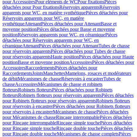
pour Accessoires
Pour eléments de WC
Pour fixations
Pièces
détachées pour Pour fixations
Réservoirs apparents
Réservoirs
apparents pour WC, en matière synthétique
Pièces détachées pour
Réservoirs apparents pour WC, en matière
synthétique
Attenant
Pièces détachées pour Attenant
Basse et
moyenne position
Pièces détachées pour Basse et moyenne
position
Réservoirs apparents pour WC, en céramique
Pièces
détachées pour Réservoirs apparents pour WC, en
céramique
Attenant
Pièces détachées pour Attenant
Tubes de chasse
pour réservoirs apparents
Pièces détachées pour Tubes de chasse
pour réservoirs apparents
Haute position
Pièces détachées pour Haute
position
Basse et moyenne position
Accessoires
Pièces détachées pour
Accessoires
Raccordements
Pièces détachées pour
Raccordements
Joints
Manchettes
Mamelons, rosaces et modérateurs
de débit
Mécanismes de chasse
Réservoirs à encastrer
Tubes de
chasse
Accessoires
Mécanismes de chasse et robinets
flotteurs
Robinets flotteurs
Pièces détachées pour Robinets
flotteurs
Robinets flotteurs pour réservoirs apparents
Pièces détachées
pour Robinets flotteurs pour réservoirs apparents
Robinets flotteurs
pour réservoirs à encastrer
Pièces détachées pour Robinets flotteurs
pour réservoirs à encastrer
Mécanismes de chasse
Pièces détachées
pour Mécanismes de chasse
Rinçage interrompable
Pièces détachées
pour Rinçage interrompable
Rinçage simple touche
Pièces détachées
pour Rinçage simple touche
Rinçage double touche
Pièces détachées
pour Rinçage double touche
Mécanismes de chasse complets
Pièces