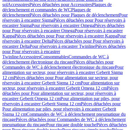
sol
Accessoires
Pièces détachées pour Accessoires
Plaques de
déclenchement et commandes de WC
Plaques de
déclenchement
Pièces détachées pour Plaques de déclenchement
Pour
réservoirs à encastrer Sigma
Pièces détachées pour Pour réservoirs à
encastrer Sigma
Pour réservoirs à encastrer Omega
Pièces détachées
pour Pour réservoirs à encastrer Omega
Pour réservoirs à encastrer
Kappa
Pièces détachées pour Pour réservoirs à encastrer Kappa
Pour
réservoirs à encastrer Delta
Pièces détachées pour Pour réservoirs à
encastrer Delta
Pour réservoirs à encastrer Twinline
Pièces détachées
pour Pour réservoirs à encastrer
Twinline
Accessoires
Consommables
Commandes de WC à
déclenchement électronique du rinçage
Pièces détachées pour
Commandes de WC à déclenchement électronique du rinçage
Pour
alimentation sur secteur, pour réservoirs à encastrer Geberit Sigma
12 cm
Pièces détachées pour Pour alimentation sur secteur, pour
réservoirs à encastrer Geberit Sigma 12 cm
Pour alimentation sur
secteur, pour réservoirs à encastrer Geberit Omega 12 cm
Pièces
détachées pour Pour alimentation sur secteur, pour réservoirs à
encastrer Geberit Omega 12 cm
Pour alimentation par piles, pour
réservoirs à encastrer Geberit Sigma 12 cm
Pièces détachées pour
Pour alimentation par piles, pour réservoirs à encastrer Geberit
Sigma 12 cm
Commandes de WC à déclenchement pneumatique du
rinçage
Pièces détachées pour Commandes de WC à déclenchement
pneumatique du rinçage
Pour rinçage double touche
Pièces détachées
pour Pour rinçage double touche
Pour rinçage simple touche
Pièces