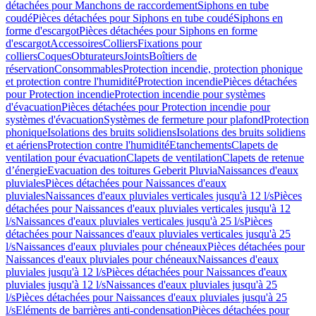
détachées pour Manchons de raccordement
Siphons en tube
coudé
Pièces détachées pour Siphons en tube coudé
Siphons en
forme d'escargot
Pièces détachées pour Siphons en forme
d'escargot
Accessoires
Colliers
Fixations pour
colliers
Coques
Obturateurs
Joints
Boîtiers de
réservation
Consommables
Protection incendie, protection phonique
et protection contre l'humidité
Protection incendie
Pièces détachées
pour Protection incendie
Protection incendie pour systèmes
d'évacuation
Pièces détachées pour Protection incendie pour
systèmes d'évacuation
Systèmes de fermeture pour plafond
Protection
phonique
Isolations des bruits solidiens
Isolations des bruits solidiens
et aériens
Protection contre l'humidité
Etanchements
Clapets de
ventilation pour évacuation
Clapets de ventilation
Clapets de retenue
d’énergie
Evacuation des toitures Geberit Pluvia
Naissances d'eaux
pluviales
Pièces détachées pour Naissances d'eaux
pluviales
Naissances d'eaux pluviales verticales jusqu'à 12 l/s
Pièces
détachées pour Naissances d'eaux pluviales verticales jusqu'à 12
l/s
Naissances d'eaux pluviales verticales jusqu'à 25 l/s
Pièces
détachées pour Naissances d'eaux pluviales verticales jusqu'à 25
l/s
Naissances d'eaux pluviales pour chéneaux
Pièces détachées pour
Naissances d'eaux pluviales pour chéneaux
Naissances d'eaux
pluviales jusqu'à 12 l/s
Pièces détachées pour Naissances d'eaux
pluviales jusqu'à 12 l/s
Naissances d'eaux pluviales jusqu'à 25
l/s
Pièces détachées pour Naissances d'eaux pluviales jusqu'à 25
l/s
Eléments de barrières anti-condensation
Pièces détachées pour