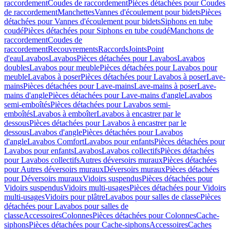
raccordement
Coudes de raccordement
Pièces détachées pour Coudes
de raccordement
Manchettes
Vannes d'écoulement pour bidets
Pièces
détachées pour Vannes d'écoulement pour bidets
Siphons en tube
coudé
Pièces détachées pour Siphons en tube coudé
Manchons de
raccordement
Coudes de
raccordement
Recouvrements
Raccords
Joints
Point
d'eau
Lavabos
Lavabos
Pièces détachées pour Lavabos
Lavabos
doubles
Lavabos pour meuble
Pièces détachées pour Lavabos pour
meuble
Lavabos à poser
Pièces détachées pour Lavabos à poser
Lave-
mains
Pièces détachées pour Lave-mains
Lave-mains à poser
Lave-
mains d'angle
Pièces détachées pour Lave-mains d'angle
Lavabos
semi-emboîtés
Pièces détachées pour Lavabos semi-
emboîtés
Lavabos à emboîter
Lavabos à encastrer par le
dessous
Pièces détachées pour Lavabos à encastrer par le
dessous
Lavabos d'angle
Pièces détachées pour Lavabos
d'angle
Lavabos Comfort
Lavabos pour enfants
Pièces détachées pour
Lavabos pour enfants
Lavabos
Lavabos collectifs
Pièces détachées
pour Lavabos collectifs
Autres déversoirs muraux
Pièces détachées
pour Autres déversoirs muraux
Déversoirs muraux
Pièces détachées
pour Déversoirs muraux
Vidoirs suspendus
Pièces détachées pour
Vidoirs suspendus
Vidoirs multi-usages
Pièces détachées pour Vidoirs
multi-usages
Vidoirs pour plâtre
Lavabos pour salles de classe
Pièces
détachées pour Lavabos pour salles de
classe
Accessoires
Colonnes
Pièces détachées pour Colonnes
Cache-
siphons
Pièces détachées pour Cache-siphons
Accessoires
Caches