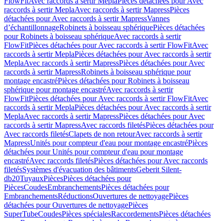
FlowFit
Avec raccords à sertir Mepla
Pièces détachées pour Avec
raccords à sertir Mepla
Avec raccords à sertir Mapress
Pièces
détachées pour Avec raccords à sertir Mapress
Vannes
d’échantillonnage
Robinets à boisseau sphérique
Pièces détachées
pour Robinets à boisseau sphérique
Avec raccords à sertir
FlowFit
Pièces détachées pour Avec raccords à sertir FlowFit
Avec
raccords à sertir Mepla
Pièces détachées pour Avec raccords à sertir
Mepla
Avec raccords à sertir Mapress
Pièces détachées pour Avec
raccords à sertir Mapress
Robinets à boisseau sphérique pour
montage encastré
Pièces détachées pour Robinets à boisseau
sphérique pour montage encastré
Avec raccords à sertir
FlowFit
Pièces détachées pour Avec raccords à sertir FlowFit
Avec
raccords à sertir Mepla
Pièces détachées pour Avec raccords à sertir
Mepla
Avec raccords à sertir Mapress
Pièces détachées pour Avec
raccords à sertir Mapress
Avec raccords filetés
Pièces détachées pour
Avec raccords filetés
Clapets de non retour
Avec raccords à sertir
Mapress
Unités pour compteur d'eau pour montage encastré
Pièces
détachées pour Unités pour compteur d'eau pour montage
encastré
Avec raccords filetés
Pièces détachées pour Avec raccords
filetés
Systèmes d'évacuation des bâtiments
Geberit Silent-
db20
Tuyaux
Pièces
Pièces détachées pour
Pièces
Coudes
Embranchements
Pièces détachées pour
Embranchements
Réductions
Ouvertures de nettoyage
Pièces
détachées pour Ouvertures de nettoyage
Pièces
SuperTube
Coudes
Pièces spéciales
Raccordements
Pièces détachées