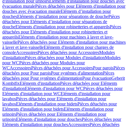
d'installation pour urinoirs
Eléments d'installation pour douches avec
évacuation murale
Pièces détachées pour Eléments d'installation pour
douches avec évacuation murale
Eléments d’installation pour
douches
Eléments d’installation pour séparations de douche
Pièces
détachées pour Eléments d’installation pour séparations de
douche
Eléments d'installation pour robinetteries et appareils
Pièces
détachées pour Eléments d'installation pour robinetteries et
appareils
Eléments d'installation pour machines à laver et lave-
vaisselle
Pièces détachées pour Eléments d'installation pour machines
à laver et lave-vaisselle
Eléments d'installation pour charges de
console
Accessoires
Pièces détachées pour Accessoires
Modules
d'installation
Pièces détachées pour Modules d'installation
Modules
pour WC
Pièces détachées pour Modules pour
WC
Accessoires
Pièces détachées pour Accessoires
Pour parois
Pièces
détachées pour Pour parois
Pour systèmes d'alimentation
Pièces
détachées pour Pour systèmes d'alimentation
Pour évacuation
Geberit
Kombifix
Eléments d'installation
Pièces détachées pour Eléments
d'installation
Eléments d'installation pour WC
Pièces détachées pour
Eléments d'installation pour WC
Eléments d'installation pour
lavabos
Pièces détachées pour Eléments d'installation pour
lavabos
Eléments d'installation pour bidets
Pièces détachées pour
Eléments d'installation pour bidets
Eléments d'installation pour
urinoirs
Pièces détachées pour Eléments d'installation pour
urinoirs
Eléments d'installation pour douches
Pièces détachées pour
Eléments d'installation pour douches
Accessoires
Pièces détachées