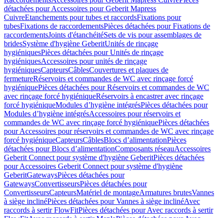
détachées pour Accessoires pour Geberit Mapress
Cuivre
Etanchements pour tubes et raccords
Fixations pour
tubes
Fixations de raccordements
Pièces détachées pour Fixations de
raccordements
Joints d'étanchéité
Sets de vis pour assemblages de
brides
Système d'hygiène Geberit
Unités de rinçage
hygiéniques
Pièces détachées pour Unités de rinçage
hygiéniques
Accessoires pour unités de rinçage
hygiéniques
Capteurs
Câbles
Couvertures et plaques de
fermeture
Réservoirs et commandes de WC avec rinçage forcé
hygiénique
Pièces détachées pour Réservoirs et commandes de WC
avec rinçage forcé hygiénique
Réservoirs à encastrer avec rinçage
forcé hygiénique
Modules d’hygiène intégrés
Pièces détachées pour
Modules d’hygiène intégrés
Accessoires pour réservoirs et
commandes de WC avec rinçage forcé hygiénique
Pièces détachées
pour Accessoires pour réservoirs et commandes de WC avec rinçage
forcé hygiénique
Capteurs
Câbles
Blocs d’alimentation
Pièces
détachées pour Blocs d’alimentation
Composants réseau
Accessoires
Geberit Connect pour système d'hygiène Geberit
Pièces détachées
pour Accessoires Geberit Connect pour système d'hygiène
Geberit
Gateways
Pièces détachées pour
Gateways
Convertisseurs
Pièces détachées pour
Convertisseurs
Capteurs
Matériel de montage
Armatures brutes
Vannes
à siège incliné
Pièces détachées pour Vannes à siège incliné
Avec
raccords à sertir FlowFit
Pièces détachées pour Avec raccords à sertir