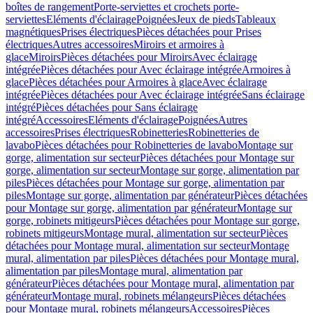
boîtes de rangement
Porte-serviettes et crochets porte-
serviettes
Eléments d'éclairage
Poignées
Jeux de pieds
Tableaux
magnétiques
Prises électriques
Pièces détachées pour Prises
électriques
Autres accessoires
Miroirs et armoires à
glace
Miroirs
Pièces détachées pour Miroirs
Avec éclairage
intégrée
Pièces détachées pour Avec éclairage intégrée
Armoires à
glace
Pièces détachées pour Armoires à glace
Avec éclairage
intégrée
Pièces détachées pour Avec éclairage intégrée
Sans éclairage
intégré
Pièces détachées pour Sans éclairage
intégré
Accessoires
Eléments d'éclairage
Poignées
Autres
accessoires
Prises électriques
Robinetteries
Robinetteries de
lavabo
Pièces détachées pour Robinetteries de lavabo
Montage sur
gorge, alimentation sur secteur
Pièces détachées pour Montage sur
gorge, alimentation sur secteur
Montage sur gorge, alimentation par
piles
Pièces détachées pour Montage sur gorge, alimentation par
piles
Montage sur gorge, alimentation par générateur
Pièces détachées
pour Montage sur gorge, alimentation par générateur
Montage sur
gorge, robinets mitigeurs
Pièces détachées pour Montage sur gorge,
robinets mitigeurs
Montage mural, alimentation sur secteur
Pièces
détachées pour Montage mural, alimentation sur secteur
Montage
mural, alimentation par piles
Pièces détachées pour Montage mural,
alimentation par piles
Montage mural, alimentation par
générateur
Pièces détachées pour Montage mural, alimentation par
générateur
Montage mural, robinets mélangeurs
Pièces détachées
pour Montage mural, robinets mélangeurs
Accessoires
Pièces