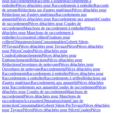
pour Raccordements
Raccords à souder
Raccordements à
emboîter
Pièces détachées pour Raccordements à emboîter
Raccords
de serrage
Réductions sur d'autres matériaux
Pièces détachées pour
Réductions sur d'autres matériaux
Raccordements aux
appareils
Pièces détachées pour Raccordements aux appareils
Coudes
de raccordement
Pièces détachées pour Coudes de
raccordement
Manchons de raccordement à emboîter
Pièces
détachées pour Manchons de raccordement à
emboîter
Accessoires
Colliers
Fixations pour
colliers
Obturateurs
Joints
Consommables
Geberit Silent-
PP
Tuyaux
Pièces détachées pour Tuyaux
Pièces
Pièces détachées
pour Pièces
Coudes
Pièces détachées pour
Coudes
Embranchements
Pièces détachées pour
Embranchements
Réductions
Pièces détachées pour
Réductions
Ouvertures de nettoyage
Pièces détachées pour
Ouvertures de nettoyage
Raccordements
Pièces détachées pour
Raccordements
Raccordements à emboîter
Pièces détachées pour
Raccordements à emboîter
Raccordements à griffes
Réductions sur
d'autres matériaux
Raccordements aux appareils
Pièces détachées
pour Raccordements aux appareils
Coudes de raccordement
Pièces
détachées pour Coudes de raccordement
Manchons de
raccordement
Pièces détachées pour Manchons de
raccordement
Accessoires
Obturateurs
Joints
Cape de
protection
Consommables
Geberit Silent-Pro
Tuyaux
Pièces détachées
pour Tuyaux
Pièces
Pièces détachées pour Pièces
Coudes
Pièces