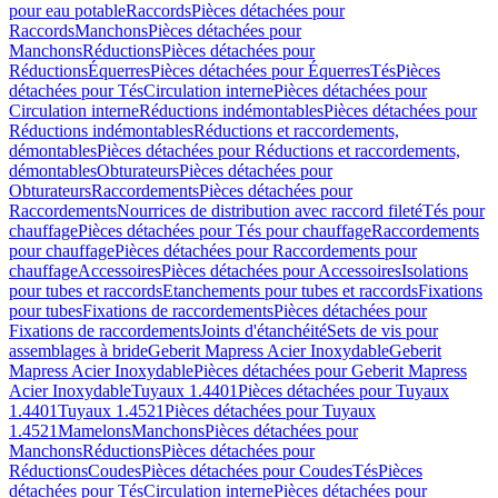
pour eau potable
Raccords
Pièces détachées pour
Raccords
Manchons
Pièces détachées pour
Manchons
Réductions
Pièces détachées pour
Réductions
Équerres
Pièces détachées pour Équerres
Tés
Pièces
détachées pour Tés
Circulation interne
Pièces détachées pour
Circulation interne
Réductions indémontables
Pièces détachées pour
Réductions indémontables
Réductions et raccordements,
démontables
Pièces détachées pour Réductions et raccordements,
démontables
Obturateurs
Pièces détachées pour
Obturateurs
Raccordements
Pièces détachées pour
Raccordements
Nourrices de distribution avec raccord fileté
Tés pour
chauffage
Pièces détachées pour Tés pour chauffage
Raccordements
pour chauffage
Pièces détachées pour Raccordements pour
chauffage
Accessoires
Pièces détachées pour Accessoires
Isolations
pour tubes et raccords
Etanchements pour tubes et raccords
Fixations
pour tubes
Fixations de raccordements
Pièces détachées pour
Fixations de raccordements
Joints d'étanchéité
Sets de vis pour
assemblages à bride
Geberit Mapress Acier Inoxydable
Geberit
Mapress Acier Inoxydable
Pièces détachées pour Geberit Mapress
Acier Inoxydable
Tuyaux 1.4401
Pièces détachées pour Tuyaux
1.4401
Tuyaux 1.4521
Pièces détachées pour Tuyaux
1.4521
Mamelons
Manchons
Pièces détachées pour
Manchons
Réductions
Pièces détachées pour
Réductions
Coudes
Pièces détachées pour Coudes
Tés
Pièces
détachées pour Tés
Circulation interne
Pièces détachées pour