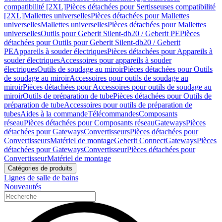
compatibilité [2XL]
Pièces détachées pour Sertisseuses compatibilité
[2XL]
Mallettes universelles
Pièces détachées pour Mallettes
universelles
Mallettes universelles
Pièces détachées pour Mallettes
universelles
Outils pour Geberit Silent-db20 / Geberit PE
Pièces
détachées pour Outils pour Geberit Silent-db20 / Geberit
PE
Appareils à souder électriques
Pièces détachées pour Appareils à
souder électriques
Accessoires pour appareils à souder
électriques
Outils de soudage au miroir
Pièces détachées pour Outils
de soudage au miroir
Accessoires pour outils de soudage au
miroir
Pièces détachées pour Accessoires pour outils de soudage au
miroir
Outils de préparation de tube
Pièces détachées pour Outils de
préparation de tube
Accessoires pour outils de préparation de
tubes
Aides à la commande
Télécommandes
Composants
réseau
Pièces détachées pour Composants réseau
Gateways
Pièces
détachées pour Gateways
Convertisseurs
Pièces détachées pour
Convertisseurs
Matériel de montage
Geberit Connect
Gateways
Pièces
détachées pour Gateways
Convertisseur
Pièces détachées pour
Convertisseur
Matériel de montage
Catégories de produits
Lignes de salle de bains
Nouveautés