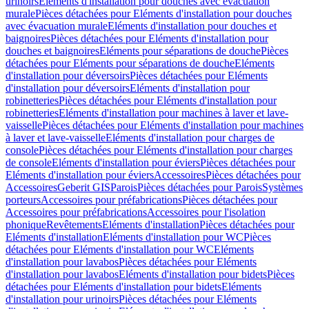
urinoirs
Eléments d'installation pour douches avec évacuation
murale
Pièces détachées pour Eléments d'installation pour douches
avec évacuation murale
Eléments d'installation pour douches et
baignoires
Pièces détachées pour Eléments d'installation pour
douches et baignoires
Eléments pour séparations de douche
Pièces
détachées pour Eléments pour séparations de douche
Eléments
d'installation pour déversoirs
Pièces détachées pour Eléments
d'installation pour déversoirs
Eléments d'installation pour
robinetteries
Pièces détachées pour Eléments d'installation pour
robinetteries
Eléments d'installation pour machines à laver et lave-
vaisselle
Pièces détachées pour Eléments d'installation pour machines
à laver et lave-vaisselle
Eléments d'installation pour charges de
console
Pièces détachées pour Eléments d'installation pour charges
de console
Eléments d'installation pour éviers
Pièces détachées pour
Eléments d'installation pour éviers
Accessoires
Pièces détachées pour
Accessoires
Geberit GIS
Parois
Pièces détachées pour Parois
Systèmes
porteurs
Accessoires pour préfabrications
Pièces détachées pour
Accessoires pour préfabrications
Accessoires pour l'isolation
phonique
Revêtements
Eléments d'installation
Pièces détachées pour
Eléments d'installation
Eléments d'installation pour WC
Pièces
détachées pour Eléments d'installation pour WC
Eléments
d'installation pour lavabos
Pièces détachées pour Eléments
d'installation pour lavabos
Eléments d'installation pour bidets
Pièces
détachées pour Eléments d'installation pour bidets
Eléments
d'installation pour urinoirs
Pièces détachées pour Eléments