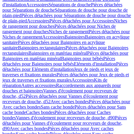
d'installation
Accessoires
Séparations de douche
Pièces détachées
pour Séparations de douche
Séparations de douche pour douche de
plain-pied
Pièces détachées pour Séparations de douche pour douche
de plain-pied
Accessoires
Pièces détachées pour Accessoires
Niches
de rangement pour douches
Pièces détachées pour Niches de
rangement pour douches
Niches de rangement
Pièces détachées pour
Niches de rangement
Accessoires
Baignoires
Baignoires en acrylique
sanitaire
Pièces détachées pour Baignoires en acrylique
sanitaire
Baignoires rectangulaires
Pièces détachées pour Baignoires
rectangulaires
Baignoires en matériau minéral
Pièces détachées pour
Baignoires en matériau minéral
Baignoires pour bébés
Pièces
détachées pour Baignoires pour bébés
Eléments d'installation
Pièces
détachées pour Eléments d'installation
Jeux de pieds et jeux de
traverses et fixations murales
Pièces détachées pour Jeux de pieds et
jeux de traverses et fixations murales
Accessoires
Kits de
réparation
Autres accessoires
Raccordements aux appareils pour
douches et baignoires
Vannes d'écoulement pour receveurs de
douche, d52
Pièces détachées pour Vannes d'écoulement pour
receveurs de douche, d52
Avec caches bondes
Pièces détachées pour
Avec caches bondes
Sans cache bonde
Pièces détachées pour Sans
cache bonde
Caches bondes
Pièces détachées pour Caches
bondes
Vannes d'écoulement pour receveurs de douche, d90
Pièces
détachées pour Vannes d'écoulement pour receveurs de douche,
d90
Avec caches bondes
Pièces détachées pour Avec caches
bondes
Sans cache bonde
Pièces détachées pour Sans cache