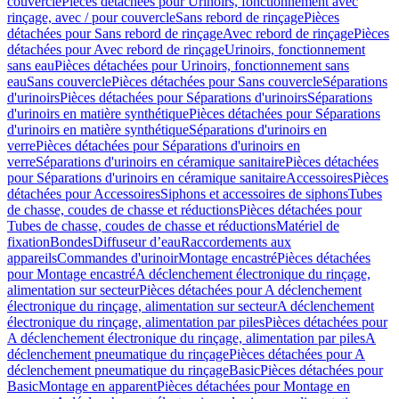
couvercle
Pièces détachées pour Urinoirs, fonctionnement avec
rinçage, avec / pour couvercle
Sans rebord de rinçage
Pièces
détachées pour Sans rebord de rinçage
Avec rebord de rinçage
Pièces
détachées pour Avec rebord de rinçage
Urinoirs, fonctionnement
sans eau
Pièces détachées pour Urinoirs, fonctionnement sans
eau
Sans couvercle
Pièces détachées pour Sans couvercle
Séparations
d'urinoirs
Pièces détachées pour Séparations d'urinoirs
Séparations
d'urinoirs en matière synthétique
Pièces détachées pour Séparations
d'urinoirs en matière synthétique
Séparations d'urinoirs en
verre
Pièces détachées pour Séparations d'urinoirs en
verre
Séparations d'urinoirs en céramique sanitaire
Pièces détachées
pour Séparations d'urinoirs en céramique sanitaire
Accessoires
Pièces
détachées pour Accessoires
Siphons et accessoires de siphons
Tubes
de chasse, coudes de chasse et réductions
Pièces détachées pour
Tubes de chasse, coudes de chasse et réductions
Matériel de
fixation
Bondes
Diffuseur d’eau
Raccordements aux
appareils
Commandes d'urinoir
Montage encastré
Pièces détachées
pour Montage encastré
A déclenchement électronique du rinçage,
alimentation sur secteur
Pièces détachées pour A déclenchement
électronique du rinçage, alimentation sur secteur
A déclenchement
électronique du rinçage, alimentation par piles
Pièces détachées pour
A déclenchement électronique du rinçage, alimentation par piles
A
déclenchement pneumatique du rinçage
Pièces détachées pour A
déclenchement pneumatique du rinçage
Basic
Pièces détachées pour
Basic
Montage en apparent
Pièces détachées pour Montage en