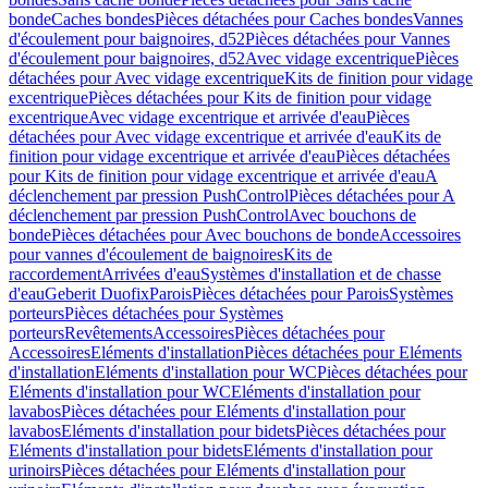
bonde
Caches bondes
Pièces détachées pour Caches bondes
Vannes
d'écoulement pour baignoires, d52
Pièces détachées pour Vannes
d'écoulement pour baignoires, d52
Avec vidage excentrique
Pièces
détachées pour Avec vidage excentrique
Kits de finition pour vidage
excentrique
Pièces détachées pour Kits de finition pour vidage
excentrique
Avec vidage excentrique et arrivée d'eau
Pièces
détachées pour Avec vidage excentrique et arrivée d'eau
Kits de
finition pour vidage excentrique et arrivée d'eau
Pièces détachées
pour Kits de finition pour vidage excentrique et arrivée d'eau
A
déclenchement par pression PushControl
Pièces détachées pour A
déclenchement par pression PushControl
Avec bouchons de
bonde
Pièces détachées pour Avec bouchons de bonde
Accessoires
pour vannes d'écoulement de baignoires
Kits de
raccordement
Arrivées d'eau
Systèmes d'installation et de chasse
d'eau
Geberit Duofix
Parois
Pièces détachées pour Parois
Systèmes
porteurs
Pièces détachées pour Systèmes
porteurs
Revêtements
Accessoires
Pièces détachées pour
Accessoires
Eléments d'installation
Pièces détachées pour Eléments
d'installation
Eléments d'installation pour WC
Pièces détachées pour
Eléments d'installation pour WC
Eléments d'installation pour
lavabos
Pièces détachées pour Eléments d'installation pour
lavabos
Eléments d'installation pour bidets
Pièces détachées pour
Eléments d'installation pour bidets
Eléments d'installation pour
urinoirs
Pièces détachées pour Eléments d'installation pour