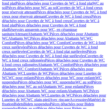
fond plat
Pièces détachées pour Cuvettes de WC à fond plat
WC au
sol
Pièces détachées pour WC au sol
Cuvettes de WC à fond creux
pour réservoir attenant
Pièces détachées pour Cuvettes de WC à fond
creux pour réservoir attenant
Cuvettes de WC à fond creux
Pièces
détachées pour Cuvettes de WC à fond creux
Cuvettes de WC à
fond plat
Pièces détachées pour Cuvettes de WC à fond
plat
Réservoirs apparents pour WC, en céramique
sanitaire
Attenant
Abattants WC
Pièces détachées pour Abattants
WC
Abattants WC
Pièces détachées pour Abattants WC
WC
Comfort
Pièces détachées pour WC Comfort
Cuvettes de WC à fond
creux surélevées
Pièces détachées pour Cuvettes de WC à fond
creux surélevées
Cuvettes de WC à fond plat surélevées
Pièces
détachées pour Cuvettes de WC à fond plat surélevées
Cuvettes de
WC à fond creux rallongées
Pièces détachées pour Cuvettes de WC
à fond creux rallongées
Abattants WC Comfort
Pièces détachées pour
Abattants WC Comfort
Abattants WC
Pièces détachées pour
Abattants WC
Lunettes de WC
Pièces détachées pour Lunettes de
WC
WC pour enfants
Pièces détachées pour WC pour enfants
WC
suspendus
Pièces détachées pour WC suspendus
WC au sol
Pièces
détachées pour WC au sol
Abattants WC pour enfants
Pièces
détachées pour Abattants WC pour enfants
Abattants WC
Pièces
détachées pour Abattants WC
Lunettes de WC
Pièces détachées pour
Lunettes de WC
WC plain-pied
Avec rinçage
Accessoires
Matériel de
fixation
Bidets
Bidets suspendus
Pièces détachées pour Bidets
suspendus
Bidets au sol
Pièces détachées pour Bidets au