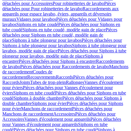
détachées pour Accessoires
Pour robinetteries de lavabo
Pièces
détachées pour Pour robinetteries de lavabo
Raccordements aux
appareils pour espace lavabo, éviers, appareils et déversoirs
muraux
Vidages pour lavabos
Pièces détachées pour Vidages pour
lavabos
Siphons en tube coudé
Pièces détachées pour Siphons en
tube coudé
Siphons en tube coudé, modèle gain de place
Pièces
détachées pour Siphons en tube coudé, modèle gain de
place
Siphons à tube plongeur pour lavabos
Pièces détachées pour
Siphons à tube plongeur pour lavabos
Siphons à tube plongeur pour
lavabos, modèle gain de place
Pièces détachées pour Siphons à tube
plongeur pour lavabos, modèle gain de place
Siphons à
encastrer
Pièces détachées pour Siphons à encastrer
Raccordements
de lavabo
Pièces détachées pour Raccordements de lavabo
Manchons
de raccordement
Coudes de
raccordement
Recouvrements
Raccords
Pièces détachées pour
Raccords
Joints
Tubes de trop-plein
Rallonges
Vannes d'écoulement
pour éviers
Pièces détachées pour Vannes d'écoulement pour
éviers
Siphons en tube coudé
Pièces détachées pour Siphons en tube
coudé
Siphons à double chambre
Pièces détachées pour Siphons à
double chambre
Siphons pour évier
Pièces détachées pour Siphons
pour évier
Manchons de raccordement
Pièces détachées pour
Manchons de raccordement
Accessoires
Pièces détachées pour
Accessoires
Vannes d'écoulement pour appareils
Pièces détachées
pour Vannes d'écoulement pour appareils
Siphons en tube
coudé
Pièces détachées pour Siphons en tube coudé
Siphons à