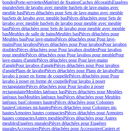
bondes
Porte-serviettes
Matériel de fixation
Caches décoratifs
Etagères
murales
Sets de lavabo avec meuble bas
Sets de lave-mains avec
meuble bas
Pièces détachées pour Sets de lave-mains avec meuble
bas
Sets de lavabo avec meuble bas
Pièces détachées pour Sets de
lavabo avec meuble bas
Sets de lavabo pour meuble avec meuble
bas
Pièces détachées pour Sets de lavabo pour meuble avec meuble
bas
Meubles de salle de bains
Meubles bas
Pièces détachées pour
Meubles bas
Pour lave-mains
Pièces détachées pour Pour lave-
mains
Pour lavabos
Pièces détachées pour Pour lavabos
Pour lavabos
doubles
Pièces détachées pour Pour lavabos doubles
Pour lavabos
pour meuble
Pièces détachées pour Pour lavabos pour meuble
Pour
lave-mains d'angle
Pièces détachées pour Pour lave-mains
d'angle
Pour lavabos d'angle
Pièces détachées pour Pour lavabos
d'angle
Plans de lavabo
Pièces détachées pour Plans de lavabo
Pour
lavabo à poser en forme de coupelle
Pièces détachées pour Pour
lavabo à poser en forme de coupelle
Pour lavabo à poser
rectangulaire
Pièces détachées pour Pour lavabo à poser
rectangulaire
Meubles latéraux bas
Pièces détachées pour Meubles
latéraux bas
Meubles latéraux bas
Pièces détachées pour Meubles
latéraux bas
Colonnes hautes
Pièces détachées pour Colonnes
hautes
Colonnes mi-hautes
Pièces détachées pour Colonnes mi-
hautes
Armoires hautes compactes
Pièces détachées pour Armoires
hautes compactes
Autres meubles
Pièces détachées pour Autres
meubles
Etagères murales
Pièces détachées pour Etagères
murales
Accessoires
Pièces détachées pour Accessoires
Casiers et