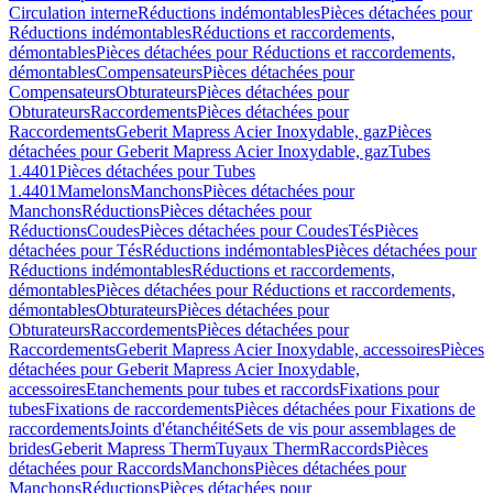
Circulation interne
Réductions indémontables
Pièces détachées pour
Réductions indémontables
Réductions et raccordements,
démontables
Pièces détachées pour Réductions et raccordements,
démontables
Compensateurs
Pièces détachées pour
Compensateurs
Obturateurs
Pièces détachées pour
Obturateurs
Raccordements
Pièces détachées pour
Raccordements
Geberit Mapress Acier Inoxydable, gaz
Pièces
détachées pour Geberit Mapress Acier Inoxydable, gaz
Tubes
1.4401
Pièces détachées pour Tubes
1.4401
Mamelons
Manchons
Pièces détachées pour
Manchons
Réductions
Pièces détachées pour
Réductions
Coudes
Pièces détachées pour Coudes
Tés
Pièces
détachées pour Tés
Réductions indémontables
Pièces détachées pour
Réductions indémontables
Réductions et raccordements,
démontables
Pièces détachées pour Réductions et raccordements,
démontables
Obturateurs
Pièces détachées pour
Obturateurs
Raccordements
Pièces détachées pour
Raccordements
Geberit Mapress Acier Inoxydable, accessoires
Pièces
détachées pour Geberit Mapress Acier Inoxydable,
accessoires
Etanchements pour tubes et raccords
Fixations pour
tubes
Fixations de raccordements
Pièces détachées pour Fixations de
raccordements
Joints d'étanchéité
Sets de vis pour assemblages de
brides
Geberit Mapress Therm
Tuyaux Therm
Raccords
Pièces
détachées pour Raccords
Manchons
Pièces détachées pour
Manchons
Réductions
Pièces détachées pour