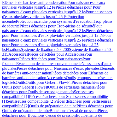
Eléments de barrières anti-condensation
Pour naissances d'eaux
pluviales verticales jusqu'à 12 l/s
Pièces détachées pour Pour
naissances d'eaux pluviales verticales jusqu'à 12 l/s
Pour naissances
d'eaux pluviales verticales jusqu'à 25 l/s
Protection
incendie
Protection incendie pour systèmes d'évacuation
Trop-pleins
de sécurité
Pièces détachées pour Trop-pleins de sécurité
Pour
naissances d'eaux pluviales verticales jusqu'à 12 l/s
Pièces détachées
pour Pour naissances d'eaux pluviales verticales jusqu'à 12 l/s
Pour
naissances d'eaux pluviales verticales jusqu'à 25 l/s
Pièces détachées
pour Pour naissances d'eaux pluviales verticales jusqu'à 25
l/s
Fixations
Système de fixation d40–200
Système de fixation d250–
315
Accessoires
Pièces détachées pour Accessoires
Pour
naissances
Pièces détachées pour Pour naissances
Pour
fixations
Evacuation des toitures conventionnelle
Naissances d'eaux
pluviales
Pièces détachées pour Naissances d'eaux pluviales
Eléments
de barrières anti-condensation
Pièces détachées pour Eléments de
barrières anti-condensation
Accessoires
Outils, composants réseau et
logiciels
Outils
Outils pour Geberit FlowFit
Pièces détachées pour
Outils pour Geberit FlowFit
Outils de sertissage manuels
Pièces
détachées pour Outils de sertissage manuels
Sertisseuses
compatibilité [1]
Pièces détachées pour Sertisseuses compatibilité
[1]
Sertisseuses compatibilité [2]
Pièces détachées pour Sertisseuses
compatibilité [2]
Outils de préparation de tube
Pièces détachées pour
Outils de préparation de tube
Bouchons d'essai de pression
Pièces
détachées pour Bouchons d'essai de pression
Equipements de