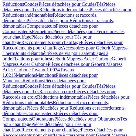
Réductions
Coudes
Pièces détachées pour Coudes
Tés
Pièces
détachées pour Tés
Réductions indémontables
Pièces détachées pour
Réductions indémontables
Réductions et raccords,
démontables
Pièces détachées pour Réductions et raccords,
démontables
Compensateurs
Pièces détachées pour
Compensateurs
Fermetures
Pièces détachées pour Fermetures
Tés
pour chauffage
Pièces détachées pour Tés pour
chauffage
Raccordements pour chauffage
Pièces détachées pour
Raccordements pour chauffage
Accessoires pour Geberit Mapress
Therm
Joints d'étanchéité
Sets de vis pour assemblages à
bride
Fixations pour tubes
Geberit Mapress Acier Carbone
Geberit
Mapress Acier Carbone
Pièces détachées pour Geberit Mapress
Acier Carbone
Tuyaux 1.0034
Tuyaux
1.0215
Mamelons
Manchons
Pièces détachées pour
Manchons
Réductions
Pièces détachées pour
Réductions
Coudes
Pièces détachées pour Coudes
Tés
Pièces
détachées pour Tés
Raccords en croix
Pièces détachées pour
Raccords en croix
Réductions indémontables
Pièces détachées pour
Réductions indémontables
Réductions et raccordements,
démontables
Pièces détachées pour Réductions et raccordements,
démontables
Compensateurs
Pièces détachées pour
Compensateurs
Obturateurs
Pièces détachées pour Obturateurs
Tés
pour chauffage
Pièces détachées pour Tés pour
chauffage
Raccordements pour chauffage
Pièces détachées pour
Raccordements pour chauffage
Accessoires pour Geberit Mapress