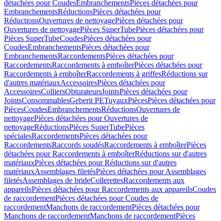
détachées pour Coudes
Embranchements
Pièces détachées pour
Embranchements
Réductions
Pièces détachées pour
Réductions
Ouvertures de nettoyage
Pièces détachées pour
Ouvertures de nettoyage
Pièces SuperTube
Pièces détachées pour
Pièces SuperTube
Coudes
Pièces détachées pour
Coudes
Embranchements
Pièces détachées pour
Embranchements
Raccordements
Pièces détachées pour
Raccordements
Raccordements à emboîter
Pièces détachées pour
Raccordements à emboîter
Raccordements à griffes
Réductions sur
d'autres matériaux
Accessoires
Pièces détachées pour
Accessoires
Colliers
Obturateurs
Joints
Pièces détachées pour
Joints
Consommables
Geberit PE
Tuyaux
Pièces
Pièces détachées pour
Pièces
Coudes
Embranchements
Réductions
Ouvertures de
nettoyage
Pièces détachées pour Ouvertures de
nettoyage
Réductions
Pièces SuperTube
Pièces
spéciales
Raccordements
Pièces détachées pour
Raccordements
Raccords soudés
Raccordements à emboîter
Pièces
détachées pour Raccordements à emboîter
Réductions sur d'autres
matériaux
Pièces détachées pour Réductions sur d'autres
matériaux
Assemblages filetés
Pièces détachées pour Assemblages
filetés
Assemblages de bride
Collerettes
Raccordements aux
appareils
Pièces détachées pour Raccordements aux appareils
Coudes
de raccordement
Pièces détachées pour Coudes de
raccordement
Manchons de raccordement
Pièces détachées pour
Manchons de raccordement
Manchons de raccordement
Pièces