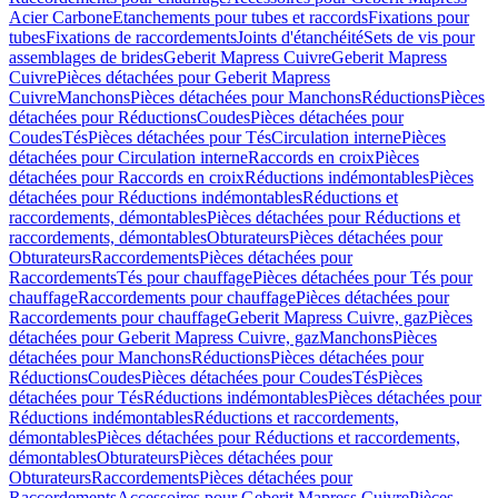
Acier Carbone
Etanchements pour tubes et raccords
Fixations pour
tubes
Fixations de raccordements
Joints d'étanchéité
Sets de vis pour
assemblages de brides
Geberit Mapress Cuivre
Geberit Mapress
Cuivre
Pièces détachées pour Geberit Mapress
Cuivre
Manchons
Pièces détachées pour Manchons
Réductions
Pièces
détachées pour Réductions
Coudes
Pièces détachées pour
Coudes
Tés
Pièces détachées pour Tés
Circulation interne
Pièces
détachées pour Circulation interne
Raccords en croix
Pièces
détachées pour Raccords en croix
Réductions indémontables
Pièces
détachées pour Réductions indémontables
Réductions et
raccordements, démontables
Pièces détachées pour Réductions et
raccordements, démontables
Obturateurs
Pièces détachées pour
Obturateurs
Raccordements
Pièces détachées pour
Raccordements
Tés pour chauffage
Pièces détachées pour Tés pour
chauffage
Raccordements pour chauffage
Pièces détachées pour
Raccordements pour chauffage
Geberit Mapress Cuivre, gaz
Pièces
détachées pour Geberit Mapress Cuivre, gaz
Manchons
Pièces
détachées pour Manchons
Réductions
Pièces détachées pour
Réductions
Coudes
Pièces détachées pour Coudes
Tés
Pièces
détachées pour Tés
Réductions indémontables
Pièces détachées pour
Réductions indémontables
Réductions et raccordements,
démontables
Pièces détachées pour Réductions et raccordements,
démontables
Obturateurs
Pièces détachées pour
Obturateurs
Raccordements
Pièces détachées pour
Raccordements
Accessoires pour Geberit Mapress Cuivre
Pièces