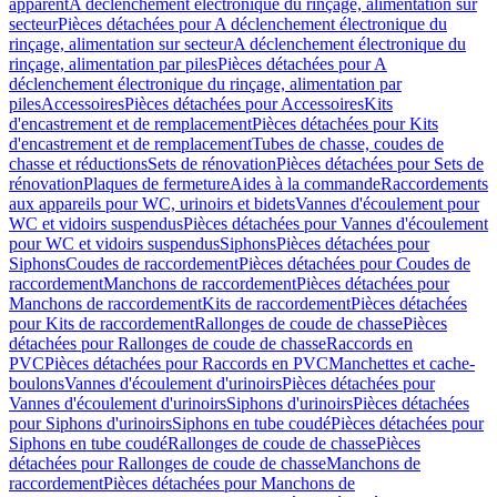
apparent
A déclenchement électronique du rinçage, alimentation sur
secteur
Pièces détachées pour A déclenchement électronique du
rinçage, alimentation sur secteur
A déclenchement électronique du
rinçage, alimentation par piles
Pièces détachées pour A
déclenchement électronique du rinçage, alimentation par
piles
Accessoires
Pièces détachées pour Accessoires
Kits
d'encastrement et de remplacement
Pièces détachées pour Kits
d'encastrement et de remplacement
Tubes de chasse, coudes de
chasse et réductions
Sets de rénovation
Pièces détachées pour Sets de
rénovation
Plaques de fermeture
Aides à la commande
Raccordements
aux appareils pour WC, urinoirs et bidets
Vannes d'écoulement pour
WC et vidoirs suspendus
Pièces détachées pour Vannes d'écoulement
pour WC et vidoirs suspendus
Siphons
Pièces détachées pour
Siphons
Coudes de raccordement
Pièces détachées pour Coudes de
raccordement
Manchons de raccordement
Pièces détachées pour
Manchons de raccordement
Kits de raccordement
Pièces détachées
pour Kits de raccordement
Rallonges de coude de chasse
Pièces
détachées pour Rallonges de coude de chasse
Raccords en
PVC
Pièces détachées pour Raccords en PVC
Manchettes et cache-
boulons
Vannes d'écoulement d'urinoirs
Pièces détachées pour
Vannes d'écoulement d'urinoirs
Siphons d'urinoirs
Pièces détachées
pour Siphons d'urinoirs
Siphons en tube coudé
Pièces détachées pour
Siphons en tube coudé
Rallonges de coude de chasse
Pièces
détachées pour Rallonges de coude de chasse
Manchons de
raccordement
Pièces détachées pour Manchons de