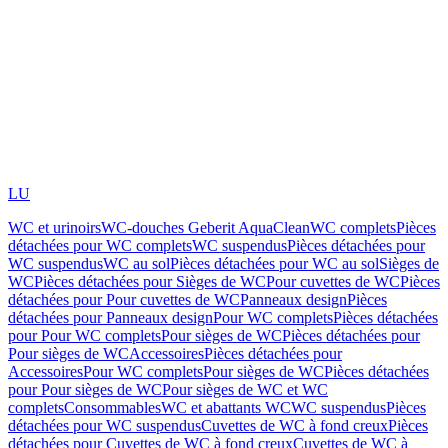
LU
WC et urinoirs
WC-douches Geberit AquaClean
WC complets
Pièces
détachées pour WC complets
WC suspendus
Pièces détachées pour
WC suspendus
WC au sol
Pièces détachées pour WC au sol
Sièges de
WC
Pièces détachées pour Sièges de WC
Pour cuvettes de WC
Pièces
détachées pour Pour cuvettes de WC
Panneaux design
Pièces
détachées pour Panneaux design
Pour WC complets
Pièces détachées
pour Pour WC complets
Pour sièges de WC
Pièces détachées pour
Pour sièges de WC
Accessoires
Pièces détachées pour
Accessoires
Pour WC complets
Pour sièges de WC
Pièces détachées
pour Pour sièges de WC
Pour sièges de WC et WC
complets
Consommables
WC et abattants WC
WC suspendus
Pièces
détachées pour WC suspendus
Cuvettes de WC à fond creux
Pièces
détachées pour Cuvettes de WC à fond creux
Cuvettes de WC à