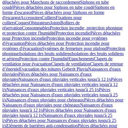
détachées pour Manchons de raccordement
Siphons en tube
coudé
Pièces détachées pour Siphons en tube coudé
Siphons en
forme d'escargot
Pièces détachées pour Siphons en forme
d'escargot
Accessoires
Colliers
Fixations pour
colliers
Coques
Obturateurs
Joints
Boîtiers de
réservation
Consommables
Protection incendie, protection phonique
et protection contre l'humidité
Protection incendie
Pièces détachées
pour Protection incendie
Protection incendie pour systèmes
d'évacuation
Pièces détachées pour Protection incendie pour
systèmes d'évacuation
Systèmes de fermeture pour plafond
Protection
phonique
Isolations des bruits solidiens
Isolations des bruits solidiens
et aériens
Protection contre l'humidité
Etanchements
Clapets de
ventilation pour évacuation
Clapets de ventilation
Clapets de retenue
d’énergie
Evacuation des toitures Geberit Pluvia
Naissances d'eaux
pluviales
Pièces détachées pour Naissances d'eaux
pluviales
Naissances d'eaux pluviales verticales jusqu'à 12 l/s
Pièces
détachées pour Naissances d'eaux pluviales verticales jusqu'à 12
l/s
Naissances d'eaux pluviales verticales jusqu'à 25 l/s
Pièces
détachées pour Naissances d'eaux pluviales verticales jusqu'à 25
l/s
Naissances d'eaux pluviales pour chéneaux
Pièces détachées pour
Naissances d'eaux pluviales pour chéneaux
Naissances d'eaux
pluviales jusqu'à 12 l/s
Pièces détachées pour Naissances d'eaux
pluviales jusqu'à 12 l/s
Naissances d'eaux pluviales jusqu'à 25
l/s
Pièces détachées pour Naissances d'eaux pluviales jusqu'à 25
l/s
Eléments de barrières anti-condensation
Pièces détachées pour