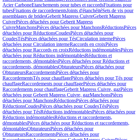
Acier Carbone
Etanchements pour tubes et raccords
Fixations pour
tubes
Fixations de raccordements
Joints d'étanchéité
Sets de vis pour
assemblages de brides
Geberit Mapress Cuivre
Geberit Mapress
Cuivre
Pièces détachées pour Geberit Mapress
Cuivre
Manchons
Pièces détachées pour Manchons
Réductions
Pièces
détachées pour Réductions
Coudes
Pièces détachées pour
Coudes
Tés
Pièces détachées pour Tés
Circulation interne
Pièces
détachées pour Circulation interne
Raccords en croix
Pièces
détachées pour Raccords en croix
Réductions indémontables
Pièces
détachées pour Réductions indémontables
Réductions et
raccordements, démontables
Pièces détachées pour Réductions et
raccordements, démontables
Obturateurs
Pièces détachées pour
Obturateurs
Raccordements
Pièces détachées pour
Raccordements
Tés pour chauffage
Pièces détachées pour Tés pour
chauffage
Raccordements pour chauffage
Pièces détachées pour
Raccordements pour chauffage
Geberit Mapress Cuivre, gaz
Pièces
détachées pour Geberit Mapress Cuivre, gaz
Manchons
Pièces
détachées pour Manchons
Réductions
Pièces détachées pour
Réductions
Coudes
Pièces détachées pour Coudes
Tés
Pièces
détachées pour Tés
Réductions indémontables
Pièces détachées pour
Réductions indémontables
Réductions et raccordements,
démontables
Pièces détachées pour Réductions et raccordements,
démontables
Obturateurs
Pièces détachées pour
Obturateurs
Raccordements
Pièces détachées pour
Raccordements
Accessoires pour Geberit Mapress Cuivre
Pièces