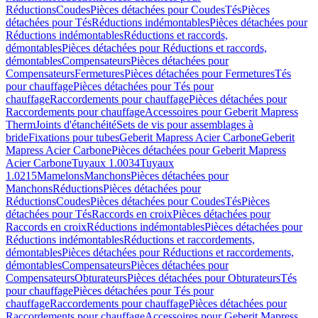
Réductions
Coudes
Pièces détachées pour Coudes
Tés
Pièces
détachées pour Tés
Réductions indémontables
Pièces détachées pour
Réductions indémontables
Réductions et raccords,
démontables
Pièces détachées pour Réductions et raccords,
démontables
Compensateurs
Pièces détachées pour
Compensateurs
Fermetures
Pièces détachées pour Fermetures
Tés
pour chauffage
Pièces détachées pour Tés pour
chauffage
Raccordements pour chauffage
Pièces détachées pour
Raccordements pour chauffage
Accessoires pour Geberit Mapress
Therm
Joints d'étanchéité
Sets de vis pour assemblages à
bride
Fixations pour tubes
Geberit Mapress Acier Carbone
Geberit
Mapress Acier Carbone
Pièces détachées pour Geberit Mapress
Acier Carbone
Tuyaux 1.0034
Tuyaux
1.0215
Mamelons
Manchons
Pièces détachées pour
Manchons
Réductions
Pièces détachées pour
Réductions
Coudes
Pièces détachées pour Coudes
Tés
Pièces
détachées pour Tés
Raccords en croix
Pièces détachées pour
Raccords en croix
Réductions indémontables
Pièces détachées pour
Réductions indémontables
Réductions et raccordements,
démontables
Pièces détachées pour Réductions et raccordements,
démontables
Compensateurs
Pièces détachées pour
Compensateurs
Obturateurs
Pièces détachées pour Obturateurs
Tés
pour chauffage
Pièces détachées pour Tés pour
chauffage
Raccordements pour chauffage
Pièces détachées pour
Raccordements pour chauffage
Accessoires pour Geberit Mapress