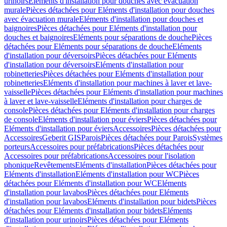
urinoirs
Eléments d'installation pour douches avec évacuation
murale
Pièces détachées pour Eléments d'installation pour douches
avec évacuation murale
Eléments d'installation pour douches et
baignoires
Pièces détachées pour Eléments d'installation pour
douches et baignoires
Eléments pour séparations de douche
Pièces
détachées pour Eléments pour séparations de douche
Eléments
d'installation pour déversoirs
Pièces détachées pour Eléments
d'installation pour déversoirs
Eléments d'installation pour
robinetteries
Pièces détachées pour Eléments d'installation pour
robinetteries
Eléments d'installation pour machines à laver et lave-
vaisselle
Pièces détachées pour Eléments d'installation pour machines
à laver et lave-vaisselle
Eléments d'installation pour charges de
console
Pièces détachées pour Eléments d'installation pour charges
de console
Eléments d'installation pour éviers
Pièces détachées pour
Eléments d'installation pour éviers
Accessoires
Pièces détachées pour
Accessoires
Geberit GIS
Parois
Pièces détachées pour Parois
Systèmes
porteurs
Accessoires pour préfabrications
Pièces détachées pour
Accessoires pour préfabrications
Accessoires pour l'isolation
phonique
Revêtements
Eléments d'installation
Pièces détachées pour
Eléments d'installation
Eléments d'installation pour WC
Pièces
détachées pour Eléments d'installation pour WC
Eléments
d'installation pour lavabos
Pièces détachées pour Eléments
d'installation pour lavabos
Eléments d'installation pour bidets
Pièces
détachées pour Eléments d'installation pour bidets
Eléments
d'installation pour urinoirs
Pièces détachées pour Eléments