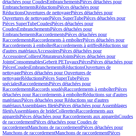
détachées pour Coudes
Embranchements
Pièces détachées pour
Embranchements
Réductions
Pièces détachées pour
Réductions
Ouvertures de nettoyage
Pièces détachées pour
Ouvertures de nettoyage
Pièces SuperTube
Pièces détachées pour
Pièces SuperTube
Coudes
Pièces détachées pour
Coudes
Embranchements
Pièces détachées pour
Embranchements
Raccordements
Pièces détachées pour
Raccordements
Raccordements à emboîter
Pièces détachées pour
Raccordements à emboîter
Raccordements à griffes
Réductions sur
d'autres matériaux
Accessoires
Pièces détachées pour
Accessoires
Colliers
Obturateurs
Joints
Pièces détachées pour
Joints
Consommables
Geberit PE
Tuyaux
Pièces
Pièces détachées pour
Pièces
Coudes
Embranchements
Réductions
Ouvertures de
nettoyage
Pièces détachées pour Ouvertures de
nettoyage
Réductions
Pièces SuperTube
Pièces
spéciales
Raccordements
Pièces détachées pour
Raccordements
Raccords soudés
Raccordements à emboîter
Pièces
détachées pour Raccordements à emboîter
Réductions sur d'autres
matériaux
Pièces détachées pour Réductions sur d'autres
matériaux
Assemblages filetés
Pièces détachées pour Assemblages
filetés
Assemblages de bride
Collerettes
Raccordements aux
appareils
Pièces détachées pour Raccordements aux appareils
Coudes
de raccordement
Pièces détachées pour Coudes de
raccordement
Manchons de raccordement
Pièces détachées pour
Manchons de raccordement
Manchons de raccordement
Pièces