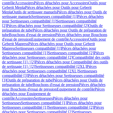
contrôle
Accessoires
Pièces détachées pour Accessoires
Outils pour
Geberit Mepla
Pièces détachées pour Outils pour Geberit
Mepla
Outils de sertissage manuels
Pièces détachées pour Outils de
sertissage manuels
Sertisseuses compatibilité [1]
Pièces détachées
pour Sertisseuses compatibilité [1]
Sertisseuses compatibilité
[2]
Pièces détachées pour Sertisseuses compatibilité [2]
Outils de
préparation de tube
Pièces détachées pour Outils de préparation de
tube
Bouchons d'essai de pression
Pièces détachées pour Bouchons
d'essai de pression
Equipement de contrôle
Accessoires
Outils pour
Geberit Mapress
Pièces détachées pour Outils pour Geberit
Mapress
Sertisseuses compatibilité [1]
Pièces détachées pour
Sertisseuses compatibilité [1]
Sertisseuses compatibilité [2]
Pièces
détachées pour Sertisseuses compatibilité [2]
Compatibilité des outils
de sertissage [1] / [2]
Pièces détachées pour Compatibilité des outils
de sertissage [1] / [2]
Sertisseuses compatibilité [2XL]
Pièces
détachées pour Sertisseuses compatibilité [2XL]
Sertisseuses
compatibilité [3]
Pièces détachées pour Sertisseuses compatibilité
[3]
Outils de préparation de tube
Pièces détachées pour Outils de
préparation de tube
Bouchons d'essai de pression
Pièces détachées
pour Bouchons d'essai de pression
Equipement de contrôle
Pièces
détachées pour Equipement de
contrôle
Accessoires
Sertisseuses
Pièces détachées pour
Sertisseuses
Sertisseuses compatibilité [1]
Pièces détachées pour
Sertisseuses compatibilité [1]
Sertisseuses compatibilité [2]
Pièces
détachées pour Sertisseuses compatibilité [2]
Sertisseuses