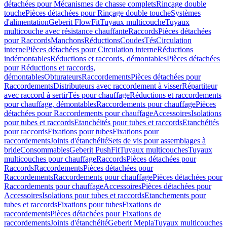
détachées pour Mécanismes de chasse complets
Rinçage double
touche
Pièces détachées pour Rinçage double touche
Systèmes
d'alimentation
Geberit FlowFit
Tuyaux multicouche
Tuyaux
multicouche avec résistance chauffante
Raccords
Pièces détachées
pour Raccords
Manchons
Réductions
Coudes
Tés
Circulation
interne
Pièces détachées pour Circulation interne
Réductions
indémontables
Réductions et raccords, démontables
Pièces détachées
pour Réductions et raccords,
démontables
Obturateurs
Raccordements
Pièces détachées pour
Raccordements
Distributeurs avec raccordement à visser
Répartiteur
avec raccord à sertir
Tés pour chauffage
Réductions et raccordements
pour chauffage, démontables
Raccordements pour chauffage
Pièces
détachées pour Raccordements pour chauffage
Accessoires
Isolations
pour tubes et raccords
Etanchéités pour tubes et raccords
Etanchéités
pour raccords
Fixations pour tubes
Fixations pour
raccordements
Joints d'étanchéité
Sets de vis pour assemblages à
bride
Consommables
Geberit PushFit
Tuyaux multicouches
Tuyaux
multicouches pour chauffage
Raccords
Pièces détachées pour
Raccords
Raccordements
Pièces détachées pour
Raccordements
Raccordements pour chauffage
Pièces détachées pour
Raccordements pour chauffage
Accessoires
Pièces détachées pour
Accessoires
Isolations pour tubes et raccords
Etanchements pour
tubes et raccords
Fixations pour tubes
Fixations de
raccordements
Pièces détachées pour Fixations de
raccordements
Joints d'étanchéité
Geberit Mepla
Tuyaux multicouches