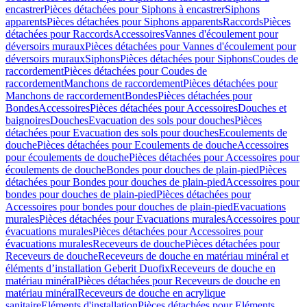
encastrer
Pièces détachées pour Siphons à encastrer
Siphons
apparents
Pièces détachées pour Siphons apparents
Raccords
Pièces
détachées pour Raccords
Accessoires
Vannes d'écoulement pour
déversoirs muraux
Pièces détachées pour Vannes d'écoulement pour
déversoirs muraux
Siphons
Pièces détachées pour Siphons
Coudes de
raccordement
Pièces détachées pour Coudes de
raccordement
Manchons de raccordement
Pièces détachées pour
Manchons de raccordement
Bondes
Pièces détachées pour
Bondes
Accessoires
Pièces détachées pour Accessoires
Douches et
baignoires
Douches
Evacuation des sols pour douches
Pièces
détachées pour Evacuation des sols pour douches
Ecoulements de
douche
Pièces détachées pour Ecoulements de douche
Accessoires
pour écoulements de douche
Pièces détachées pour Accessoires pour
écoulements de douche
Bondes pour douches de plain-pied
Pièces
détachées pour Bondes pour douches de plain-pied
Accessoires pour
bondes pour douches de plain-pied
Pièces détachées pour
Accessoires pour bondes pour douches de plain-pied
Evacuations
murales
Pièces détachées pour Evacuations murales
Accessoires pour
évacuations murales
Pièces détachées pour Accessoires pour
évacuations murales
Receveurs de douche
Pièces détachées pour
Receveurs de douche
Receveurs de douche en matériau minéral et
éléments d’installation Geberit Duofix
Receveurs de douche en
matériau minéral
Pièces détachées pour Receveurs de douche en
matériau minéral
Receveurs de douche en acrylique
sanitaire
Eléments d'installation
Pièces détachées pour Eléments