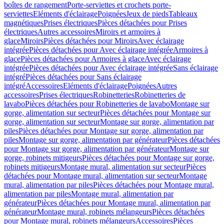
boîtes de rangement
Porte-serviettes et crochets porte-
serviettes
Eléments d'éclairage
Poignées
Jeux de pieds
Tableaux
magnétiques
Prises électriques
Pièces détachées pour Prises
électriques
Autres accessoires
Miroirs et armoires à
glace
Miroirs
Pièces détachées pour Miroirs
Avec éclairage
intégrée
Pièces détachées pour Avec éclairage intégrée
Armoires à
glace
Pièces détachées pour Armoires à glace
Avec éclairage
intégrée
Pièces détachées pour Avec éclairage intégrée
Sans éclairage
intégré
Pièces détachées pour Sans éclairage
intégré
Accessoires
Eléments d'éclairage
Poignées
Autres
accessoires
Prises électriques
Robinetteries
Robinetteries de
lavabo
Pièces détachées pour Robinetteries de lavabo
Montage sur
gorge, alimentation sur secteur
Pièces détachées pour Montage sur
gorge, alimentation sur secteur
Montage sur gorge, alimentation par
piles
Pièces détachées pour Montage sur gorge, alimentation par
piles
Montage sur gorge, alimentation par générateur
Pièces détachées
pour Montage sur gorge, alimentation par générateur
Montage sur
gorge, robinets mitigeurs
Pièces détachées pour Montage sur gorge,
robinets mitigeurs
Montage mural, alimentation sur secteur
Pièces
détachées pour Montage mural, alimentation sur secteur
Montage
mural, alimentation par piles
Pièces détachées pour Montage mural,
alimentation par piles
Montage mural, alimentation par
générateur
Pièces détachées pour Montage mural, alimentation par
générateur
Montage mural, robinets mélangeurs
Pièces détachées
pour Montage mural, robinets mélangeurs
Accessoires
Pièces