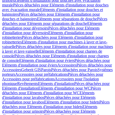
urinoirs
Eléments d'installation pour douches avec évacuation
murale
Pièces détachées pour Eléments d'installation pour douches
avec évacuation murale
Eléments d'installation pour douches et
baignoires
Pièces détachées pour Eléments d'installation pour
douches et baignoires
Eléments pour séparations de douche
Pièces
détachées pour Eléments pour séparations de douche
Eléments
d'installation pour déversoirs
Pièces détachées pour Eléments
d'installation pour déversoirs
Eléments d'installation pour
robinetteries
Pièces détachées pour Eléments d'installation pour
robinetteries
Eléments d'installation pour machines à laver et lave-
vaisselle
Pièces détachées pour Eléments d'installation pour machines
à laver et lave-vaisselle
Eléments d'installation pour charges de
console
Pièces détachées pour Eléments d'installation pour charges
de console
Eléments d'installation pour éviers
Pièces détachées pour
Eléments d'installation pour éviers
Accessoires
Pièces détachées pour
Accessoires
Geberit GIS
Parois
Pièces détachées pour Parois
Systèmes
porteurs
Accessoires pour préfabrications
Pièces détachées pour
Accessoires pour préfabrications
Accessoires pour l'isolation
phonique
Revêtements
Eléments d'installation
Pièces détachées pour
Eléments d'installation
Eléments d'installation pour WC
Pièces
détachées pour Eléments d'installation pour WC
Eléments
d'installation pour lavabos
Pièces détachées pour Eléments
d'installation pour lavabos
Eléments d'installation pour bidets
Pièces
détachées pour Eléments d'installation pour bidets
Eléments
d'installation pour urinoirs
Pièces détachées pour Eléments