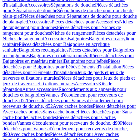
d'installation
Accessoires
Séparations de douche
Pièces détachées
pour Séparations de douche
Séparations de douche pour douche de
plain-pied
Pièces détachées pour Séparations de douche pour douche
de plain-pied
Accessoires
Pièces détachées pour Accessoires
Niches
de rangement pour douches
Pièces détachées pour Niches de
rangement pour douches
Niches de rangement
Pièces détachées pour
Niches de rangement
Accessoires
Baignoires
Baignoires en acrylique
sanitaire
Pièces détachées pour Baignoires en acrylique
sanitaire
Baignoires rectangulaires
Pièces détachées pour Baignoires
rectangulaires
Baignoires en matériau minéral
Pièces détachées pour
Baignoires en matériau minéral
Baignoires pour bébés
Pièces
détachées pour Baignoires pour bébés
Eléments d'installation
Pièces
détachées pour Eléments d'installation
Jeux de pieds et jeux de
traverses et fixations murales
Pièces détachées pour Jeux de pieds et
jeux de traverses et fixations murales
Accessoires
Kits de
réparation
Autres accessoires
Raccordements aux appareils pour
douches et baignoires
Vannes d'écoulement pour receveurs de
douche, d52
Pièces détachées pour Vannes d'écoulement pour
receveurs de douche, d52
Avec caches bondes
Pièces détachées pour
Avec caches bondes
Sans cache bonde
Pièces détachées pour Sans
cache bonde
Caches bondes
Pièces détachées pour Caches
bondes
Vannes d'écoulement pour receveurs de douche, d90
Pièces
détachées pour Vannes d'écoulement pour receveurs de douche,
d90
Avec caches bondes
Pièces détachées pour Avec caches
bondes
Sans cache bonde
Pièces détachées pour Sans cache