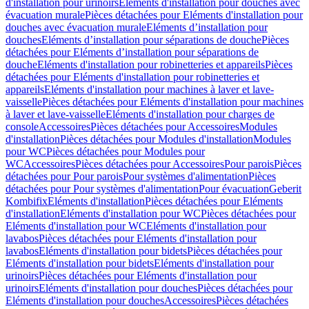
d'installation pour urinoirs
Eléments d'installation pour douches avec
évacuation murale
Pièces détachées pour Eléments d'installation pour
douches avec évacuation murale
Eléments d’installation pour
douches
Eléments d’installation pour séparations de douche
Pièces
détachées pour Eléments d’installation pour séparations de
douche
Eléments d'installation pour robinetteries et appareils
Pièces
détachées pour Eléments d'installation pour robinetteries et
appareils
Eléments d'installation pour machines à laver et lave-
vaisselle
Pièces détachées pour Eléments d'installation pour machines
à laver et lave-vaisselle
Eléments d'installation pour charges de
console
Accessoires
Pièces détachées pour Accessoires
Modules
d'installation
Pièces détachées pour Modules d'installation
Modules
pour WC
Pièces détachées pour Modules pour
WC
Accessoires
Pièces détachées pour Accessoires
Pour parois
Pièces
détachées pour Pour parois
Pour systèmes d'alimentation
Pièces
détachées pour Pour systèmes d'alimentation
Pour évacuation
Geberit
Kombifix
Eléments d'installation
Pièces détachées pour Eléments
d'installation
Eléments d'installation pour WC
Pièces détachées pour
Eléments d'installation pour WC
Eléments d'installation pour
lavabos
Pièces détachées pour Eléments d'installation pour
lavabos
Eléments d'installation pour bidets
Pièces détachées pour
Eléments d'installation pour bidets
Eléments d'installation pour
urinoirs
Pièces détachées pour Eléments d'installation pour
urinoirs
Eléments d'installation pour douches
Pièces détachées pour
Eléments d'installation pour douches
Accessoires
Pièces détachées