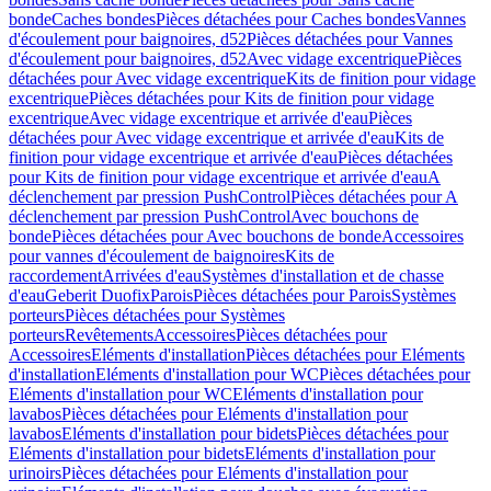
bonde
Caches bondes
Pièces détachées pour Caches bondes
Vannes
d'écoulement pour baignoires, d52
Pièces détachées pour Vannes
d'écoulement pour baignoires, d52
Avec vidage excentrique
Pièces
détachées pour Avec vidage excentrique
Kits de finition pour vidage
excentrique
Pièces détachées pour Kits de finition pour vidage
excentrique
Avec vidage excentrique et arrivée d'eau
Pièces
détachées pour Avec vidage excentrique et arrivée d'eau
Kits de
finition pour vidage excentrique et arrivée d'eau
Pièces détachées
pour Kits de finition pour vidage excentrique et arrivée d'eau
A
déclenchement par pression PushControl
Pièces détachées pour A
déclenchement par pression PushControl
Avec bouchons de
bonde
Pièces détachées pour Avec bouchons de bonde
Accessoires
pour vannes d'écoulement de baignoires
Kits de
raccordement
Arrivées d'eau
Systèmes d'installation et de chasse
d'eau
Geberit Duofix
Parois
Pièces détachées pour Parois
Systèmes
porteurs
Pièces détachées pour Systèmes
porteurs
Revêtements
Accessoires
Pièces détachées pour
Accessoires
Eléments d'installation
Pièces détachées pour Eléments
d'installation
Eléments d'installation pour WC
Pièces détachées pour
Eléments d'installation pour WC
Eléments d'installation pour
lavabos
Pièces détachées pour Eléments d'installation pour
lavabos
Eléments d'installation pour bidets
Pièces détachées pour
Eléments d'installation pour bidets
Eléments d'installation pour
urinoirs
Pièces détachées pour Eléments d'installation pour