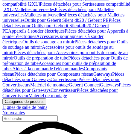
compatibilité [2XL]
Pièces détachées pour Sertisseuses compatibilité
[2XL]
Mallettes universelles
Pièces détachées pour Mallettes
universelles
Mallettes universelles
Pièces détachées pour Mallettes
universelles
Outils pour Geberit Silent-db20 / Geberit PE
Pièces
détachées pour Outils pour Geberit Silent-db20 / Geberit
PE
Appareils à souder électriques
Pièces détachées pour Appareils à
souder électriques
Accessoires pour appareils à souder
électriques
Outils de soudage au miroir
Pièces détachées pour Outils
de soudage au miroir
Accessoires pour outils de soudage au
miroir
Pièces détachées pour Accessoires pour outils de soudage au
miroir
Outils de préparation de tube
Pièces détachées pour Outils de
préparation de tube
Accessoires pour outils de préparation de
tubes
Aides à la commande
Télécommandes
Composants
réseau
Pièces détachées pour Composants réseau
Gateways
Pièces
détachées pour Gateways
Convertisseurs
Pièces détachées pour
Convertisseurs
Matériel de montage
Geberit Connect
Gateways
Pièces
détachées pour Gateways
Convertisseur
Pièces détachées pour
Convertisseur
Matériel de montage
Catégories de produits
Lignes de salle de bains
Nouveautés