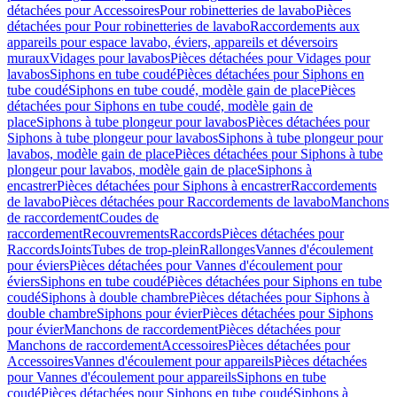
détachées pour Accessoires
Pour robinetteries de lavabo
Pièces
détachées pour Pour robinetteries de lavabo
Raccordements aux
appareils pour espace lavabo, éviers, appareils et déversoirs
muraux
Vidages pour lavabos
Pièces détachées pour Vidages pour
lavabos
Siphons en tube coudé
Pièces détachées pour Siphons en
tube coudé
Siphons en tube coudé, modèle gain de place
Pièces
détachées pour Siphons en tube coudé, modèle gain de
place
Siphons à tube plongeur pour lavabos
Pièces détachées pour
Siphons à tube plongeur pour lavabos
Siphons à tube plongeur pour
lavabos, modèle gain de place
Pièces détachées pour Siphons à tube
plongeur pour lavabos, modèle gain de place
Siphons à
encastrer
Pièces détachées pour Siphons à encastrer
Raccordements
de lavabo
Pièces détachées pour Raccordements de lavabo
Manchons
de raccordement
Coudes de
raccordement
Recouvrements
Raccords
Pièces détachées pour
Raccords
Joints
Tubes de trop-plein
Rallonges
Vannes d'écoulement
pour éviers
Pièces détachées pour Vannes d'écoulement pour
éviers
Siphons en tube coudé
Pièces détachées pour Siphons en tube
coudé
Siphons à double chambre
Pièces détachées pour Siphons à
double chambre
Siphons pour évier
Pièces détachées pour Siphons
pour évier
Manchons de raccordement
Pièces détachées pour
Manchons de raccordement
Accessoires
Pièces détachées pour
Accessoires
Vannes d'écoulement pour appareils
Pièces détachées
pour Vannes d'écoulement pour appareils
Siphons en tube
coudé
Pièces détachées pour Siphons en tube coudé
Siphons à