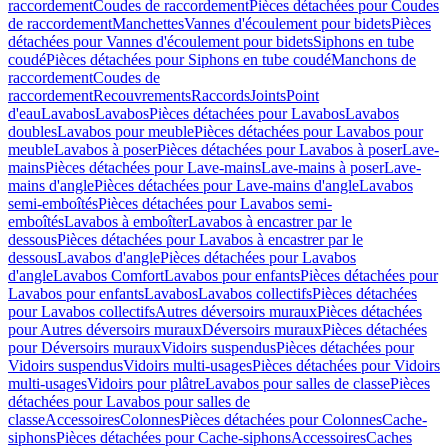
raccordement
Coudes de raccordement
Pièces détachées pour Coudes
de raccordement
Manchettes
Vannes d'écoulement pour bidets
Pièces
détachées pour Vannes d'écoulement pour bidets
Siphons en tube
coudé
Pièces détachées pour Siphons en tube coudé
Manchons de
raccordement
Coudes de
raccordement
Recouvrements
Raccords
Joints
Point
d'eau
Lavabos
Lavabos
Pièces détachées pour Lavabos
Lavabos
doubles
Lavabos pour meuble
Pièces détachées pour Lavabos pour
meuble
Lavabos à poser
Pièces détachées pour Lavabos à poser
Lave-
mains
Pièces détachées pour Lave-mains
Lave-mains à poser
Lave-
mains d'angle
Pièces détachées pour Lave-mains d'angle
Lavabos
semi-emboîtés
Pièces détachées pour Lavabos semi-
emboîtés
Lavabos à emboîter
Lavabos à encastrer par le
dessous
Pièces détachées pour Lavabos à encastrer par le
dessous
Lavabos d'angle
Pièces détachées pour Lavabos
d'angle
Lavabos Comfort
Lavabos pour enfants
Pièces détachées pour
Lavabos pour enfants
Lavabos
Lavabos collectifs
Pièces détachées
pour Lavabos collectifs
Autres déversoirs muraux
Pièces détachées
pour Autres déversoirs muraux
Déversoirs muraux
Pièces détachées
pour Déversoirs muraux
Vidoirs suspendus
Pièces détachées pour
Vidoirs suspendus
Vidoirs multi-usages
Pièces détachées pour Vidoirs
multi-usages
Vidoirs pour plâtre
Lavabos pour salles de classe
Pièces
détachées pour Lavabos pour salles de
classe
Accessoires
Colonnes
Pièces détachées pour Colonnes
Cache-
siphons
Pièces détachées pour Cache-siphons
Accessoires
Caches