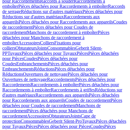
pour Raccordements
Raccords à souder
Raccordements à
emboîter
Pièces détachées pour Raccordements à emboîter
Raccords
de serrage
Réductions sur d'autres matériaux
Pièces détachées pour
Réductions sur d'autres matériaux
Raccordements aux
appareils
Pièces détachées pour Raccordements aux appareils
Coudes
de raccordement
Pièces détachées pour Coudes de
raccordement
Manchons de raccordement à emboîter
Pièces
détachées pour Manchons de raccordement à
emboîter
Accessoires
Colliers
Fixations pour
colliers
Obturateurs
Joints
Consommables
Geberit Silent-
PP
Tuyaux
Pièces détachées pour Tuyaux
Pièces
Pièces détachées
pour Pièces
Coudes
Pièces détachées pour
Coudes
Embranchements
Pièces détachées pour
Embranchements
Réductions
Pièces détachées pour
Réductions
Ouvertures de nettoyage
Pièces détachées pour
Ouvertures de nettoyage
Raccordements
Pièces détachées pour
Raccordements
Raccordements à emboîter
Pièces détachées pour
Raccordements à emboîter
Raccordements à griffes
Réductions sur
d'autres matériaux
Raccordements aux appareils
Pièces détachées
pour Raccordements aux appareils
Coudes de raccordement
Pièces
détachées pour Coudes de raccordement
Manchons de
raccordement
Pièces détachées pour Manchons de
raccordement
Accessoires
Obturateurs
Joints
Cape de
protection
Consommables
Geberit Silent-Pro
Tuyaux
Pièces détachées
pour Tuyaux
Pièces
Pièces détachées pour Pièces
Coudes
Pièces