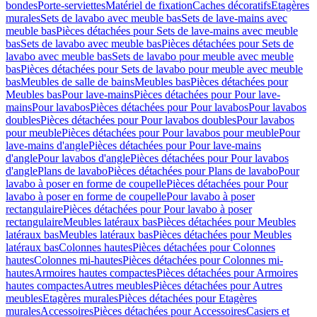
bondes
Porte-serviettes
Matériel de fixation
Caches décoratifs
Etagères
murales
Sets de lavabo avec meuble bas
Sets de lave-mains avec
meuble bas
Pièces détachées pour Sets de lave-mains avec meuble
bas
Sets de lavabo avec meuble bas
Pièces détachées pour Sets de
lavabo avec meuble bas
Sets de lavabo pour meuble avec meuble
bas
Pièces détachées pour Sets de lavabo pour meuble avec meuble
bas
Meubles de salle de bains
Meubles bas
Pièces détachées pour
Meubles bas
Pour lave-mains
Pièces détachées pour Pour lave-
mains
Pour lavabos
Pièces détachées pour Pour lavabos
Pour lavabos
doubles
Pièces détachées pour Pour lavabos doubles
Pour lavabos
pour meuble
Pièces détachées pour Pour lavabos pour meuble
Pour
lave-mains d'angle
Pièces détachées pour Pour lave-mains
d'angle
Pour lavabos d'angle
Pièces détachées pour Pour lavabos
d'angle
Plans de lavabo
Pièces détachées pour Plans de lavabo
Pour
lavabo à poser en forme de coupelle
Pièces détachées pour Pour
lavabo à poser en forme de coupelle
Pour lavabo à poser
rectangulaire
Pièces détachées pour Pour lavabo à poser
rectangulaire
Meubles latéraux bas
Pièces détachées pour Meubles
latéraux bas
Meubles latéraux bas
Pièces détachées pour Meubles
latéraux bas
Colonnes hautes
Pièces détachées pour Colonnes
hautes
Colonnes mi-hautes
Pièces détachées pour Colonnes mi-
hautes
Armoires hautes compactes
Pièces détachées pour Armoires
hautes compactes
Autres meubles
Pièces détachées pour Autres
meubles
Etagères murales
Pièces détachées pour Etagères
murales
Accessoires
Pièces détachées pour Accessoires
Casiers et