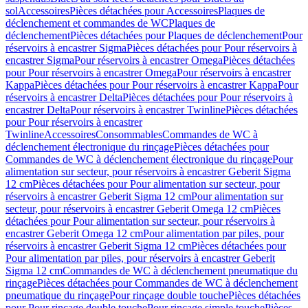
sol
Accessoires
Pièces détachées pour Accessoires
Plaques de
déclenchement et commandes de WC
Plaques de
déclenchement
Pièces détachées pour Plaques de déclenchement
Pour
réservoirs à encastrer Sigma
Pièces détachées pour Pour réservoirs à
encastrer Sigma
Pour réservoirs à encastrer Omega
Pièces détachées
pour Pour réservoirs à encastrer Omega
Pour réservoirs à encastrer
Kappa
Pièces détachées pour Pour réservoirs à encastrer Kappa
Pour
réservoirs à encastrer Delta
Pièces détachées pour Pour réservoirs à
encastrer Delta
Pour réservoirs à encastrer Twinline
Pièces détachées
pour Pour réservoirs à encastrer
Twinline
Accessoires
Consommables
Commandes de WC à
déclenchement électronique du rinçage
Pièces détachées pour
Commandes de WC à déclenchement électronique du rinçage
Pour
alimentation sur secteur, pour réservoirs à encastrer Geberit Sigma
12 cm
Pièces détachées pour Pour alimentation sur secteur, pour
réservoirs à encastrer Geberit Sigma 12 cm
Pour alimentation sur
secteur, pour réservoirs à encastrer Geberit Omega 12 cm
Pièces
détachées pour Pour alimentation sur secteur, pour réservoirs à
encastrer Geberit Omega 12 cm
Pour alimentation par piles, pour
réservoirs à encastrer Geberit Sigma 12 cm
Pièces détachées pour
Pour alimentation par piles, pour réservoirs à encastrer Geberit
Sigma 12 cm
Commandes de WC à déclenchement pneumatique du
rinçage
Pièces détachées pour Commandes de WC à déclenchement
pneumatique du rinçage
Pour rinçage double touche
Pièces détachées
pour Pour rinçage double touche
Pour rinçage simple touche
Pièces