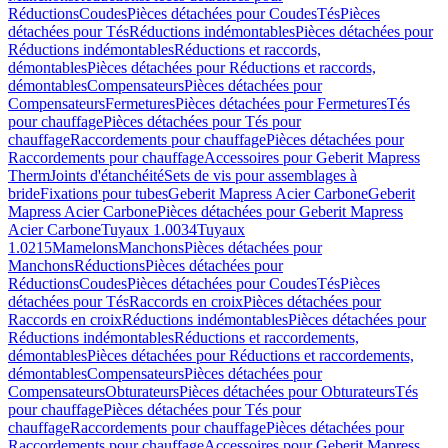
Réductions
Coudes
Pièces détachées pour Coudes
Tés
Pièces
détachées pour Tés
Réductions indémontables
Pièces détachées pour
Réductions indémontables
Réductions et raccords,
démontables
Pièces détachées pour Réductions et raccords,
démontables
Compensateurs
Pièces détachées pour
Compensateurs
Fermetures
Pièces détachées pour Fermetures
Tés
pour chauffage
Pièces détachées pour Tés pour
chauffage
Raccordements pour chauffage
Pièces détachées pour
Raccordements pour chauffage
Accessoires pour Geberit Mapress
Therm
Joints d'étanchéité
Sets de vis pour assemblages à
bride
Fixations pour tubes
Geberit Mapress Acier Carbone
Geberit
Mapress Acier Carbone
Pièces détachées pour Geberit Mapress
Acier Carbone
Tuyaux 1.0034
Tuyaux
1.0215
Mamelons
Manchons
Pièces détachées pour
Manchons
Réductions
Pièces détachées pour
Réductions
Coudes
Pièces détachées pour Coudes
Tés
Pièces
détachées pour Tés
Raccords en croix
Pièces détachées pour
Raccords en croix
Réductions indémontables
Pièces détachées pour
Réductions indémontables
Réductions et raccordements,
démontables
Pièces détachées pour Réductions et raccordements,
démontables
Compensateurs
Pièces détachées pour
Compensateurs
Obturateurs
Pièces détachées pour Obturateurs
Tés
pour chauffage
Pièces détachées pour Tés pour
chauffage
Raccordements pour chauffage
Pièces détachées pour
Raccordements pour chauffage
Accessoires pour Geberit Mapress