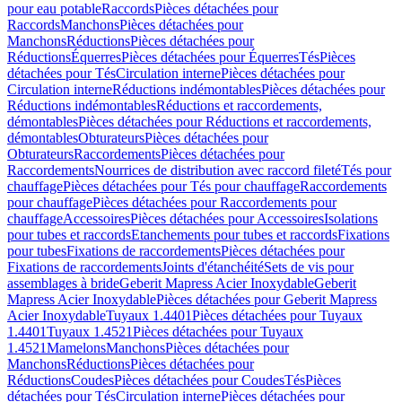
pour eau potable
Raccords
Pièces détachées pour
Raccords
Manchons
Pièces détachées pour
Manchons
Réductions
Pièces détachées pour
Réductions
Équerres
Pièces détachées pour Équerres
Tés
Pièces
détachées pour Tés
Circulation interne
Pièces détachées pour
Circulation interne
Réductions indémontables
Pièces détachées pour
Réductions indémontables
Réductions et raccordements,
démontables
Pièces détachées pour Réductions et raccordements,
démontables
Obturateurs
Pièces détachées pour
Obturateurs
Raccordements
Pièces détachées pour
Raccordements
Nourrices de distribution avec raccord fileté
Tés pour
chauffage
Pièces détachées pour Tés pour chauffage
Raccordements
pour chauffage
Pièces détachées pour Raccordements pour
chauffage
Accessoires
Pièces détachées pour Accessoires
Isolations
pour tubes et raccords
Etanchements pour tubes et raccords
Fixations
pour tubes
Fixations de raccordements
Pièces détachées pour
Fixations de raccordements
Joints d'étanchéité
Sets de vis pour
assemblages à bride
Geberit Mapress Acier Inoxydable
Geberit
Mapress Acier Inoxydable
Pièces détachées pour Geberit Mapress
Acier Inoxydable
Tuyaux 1.4401
Pièces détachées pour Tuyaux
1.4401
Tuyaux 1.4521
Pièces détachées pour Tuyaux
1.4521
Mamelons
Manchons
Pièces détachées pour
Manchons
Réductions
Pièces détachées pour
Réductions
Coudes
Pièces détachées pour Coudes
Tés
Pièces
détachées pour Tés
Circulation interne
Pièces détachées pour