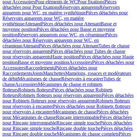
pour Accessoires
Pour eléments de WC
Pour fixations
Pièces
détachées pour Pour fixations
Réservoirs apparents
Réservoirs
apparents pour WC, en matière synthétique
Pièces détachées pour
Réservoirs apparents pour WC, en matière
synthétique
Attenant
Pièces détachées pour Attenant
Basse et
moyenne position
Pièces détachées pour Basse et moyenne
position
Réservoirs apparents pour WC, en céramique
Pièces
détachées pour Réservoirs apparents pour WC, en
céramique
Attenant
Pièces détachées pour Attenant
Tubes de chasse
pour réservoirs apparents
Pièces détachées pour Tubes de chasse
pour réservoirs apparents
Haute position
Pièces détachées pour Haute
position
Basse et moyenne position
Accessoires
Pièces détachées pour
Accessoires
Raccordements
Pièces détachées pour
Raccordements
Joints
Manchettes
Mamelons, rosaces et modérateurs
de débit
Mécanismes de chasse
Réservoirs à encastrer
Tubes de
chasse
Accessoires
Mécanismes de chasse et robinets
flotteurs
Robinets flotteurs
Pièces détachées pour Robinets
flotteurs
Robinets flotteurs pour réservoirs apparents
Pièces détachées
pour Robinets flotteurs pour réservoirs apparents
Robinets flotteurs
pour réservoirs à encastrer
Pièces détachées pour Robinets flotteurs
pour réservoirs à encastrer
Mécanismes de chasse
Pièces détachées
pour Mécanismes de chasse
Rinçage interrompable
Pièces détachées
pour Rinçage interrompable
Rinçage simple touche
Pièces détachées
pour Rinçage simple touche
Rinçage double touche
Pièces détachées
pour Rinçage double touche
Mécanismes de chasse complets
Pièces