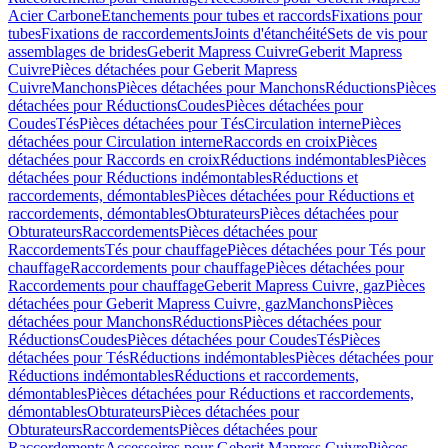
Acier Carbone
Etanchements pour tubes et raccords
Fixations pour
tubes
Fixations de raccordements
Joints d'étanchéité
Sets de vis pour
assemblages de brides
Geberit Mapress Cuivre
Geberit Mapress
Cuivre
Pièces détachées pour Geberit Mapress
Cuivre
Manchons
Pièces détachées pour Manchons
Réductions
Pièces
détachées pour Réductions
Coudes
Pièces détachées pour
Coudes
Tés
Pièces détachées pour Tés
Circulation interne
Pièces
détachées pour Circulation interne
Raccords en croix
Pièces
détachées pour Raccords en croix
Réductions indémontables
Pièces
détachées pour Réductions indémontables
Réductions et
raccordements, démontables
Pièces détachées pour Réductions et
raccordements, démontables
Obturateurs
Pièces détachées pour
Obturateurs
Raccordements
Pièces détachées pour
Raccordements
Tés pour chauffage
Pièces détachées pour Tés pour
chauffage
Raccordements pour chauffage
Pièces détachées pour
Raccordements pour chauffage
Geberit Mapress Cuivre, gaz
Pièces
détachées pour Geberit Mapress Cuivre, gaz
Manchons
Pièces
détachées pour Manchons
Réductions
Pièces détachées pour
Réductions
Coudes
Pièces détachées pour Coudes
Tés
Pièces
détachées pour Tés
Réductions indémontables
Pièces détachées pour
Réductions indémontables
Réductions et raccordements,
démontables
Pièces détachées pour Réductions et raccordements,
démontables
Obturateurs
Pièces détachées pour
Obturateurs
Raccordements
Pièces détachées pour
Raccordements
Accessoires pour Geberit Mapress Cuivre
Pièces