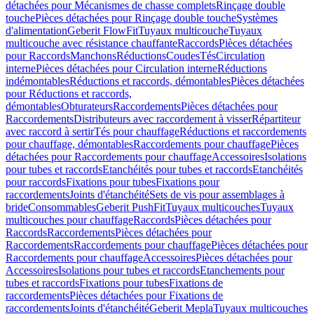
détachées pour Mécanismes de chasse complets
Rinçage double
touche
Pièces détachées pour Rinçage double touche
Systèmes
d'alimentation
Geberit FlowFit
Tuyaux multicouche
Tuyaux
multicouche avec résistance chauffante
Raccords
Pièces détachées
pour Raccords
Manchons
Réductions
Coudes
Tés
Circulation
interne
Pièces détachées pour Circulation interne
Réductions
indémontables
Réductions et raccords, démontables
Pièces détachées
pour Réductions et raccords,
démontables
Obturateurs
Raccordements
Pièces détachées pour
Raccordements
Distributeurs avec raccordement à visser
Répartiteur
avec raccord à sertir
Tés pour chauffage
Réductions et raccordements
pour chauffage, démontables
Raccordements pour chauffage
Pièces
détachées pour Raccordements pour chauffage
Accessoires
Isolations
pour tubes et raccords
Etanchéités pour tubes et raccords
Etanchéités
pour raccords
Fixations pour tubes
Fixations pour
raccordements
Joints d'étanchéité
Sets de vis pour assemblages à
bride
Consommables
Geberit PushFit
Tuyaux multicouches
Tuyaux
multicouches pour chauffage
Raccords
Pièces détachées pour
Raccords
Raccordements
Pièces détachées pour
Raccordements
Raccordements pour chauffage
Pièces détachées pour
Raccordements pour chauffage
Accessoires
Pièces détachées pour
Accessoires
Isolations pour tubes et raccords
Etanchements pour
tubes et raccords
Fixations pour tubes
Fixations de
raccordements
Pièces détachées pour Fixations de
raccordements
Joints d'étanchéité
Geberit Mepla
Tuyaux multicouches