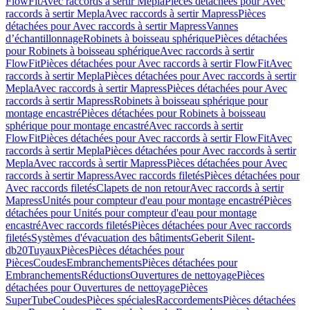
FlowFit
Avec raccords à sertir Mepla
Pièces détachées pour Avec
raccords à sertir Mepla
Avec raccords à sertir Mapress
Pièces
détachées pour Avec raccords à sertir Mapress
Vannes
d’échantillonnage
Robinets à boisseau sphérique
Pièces détachées
pour Robinets à boisseau sphérique
Avec raccords à sertir
FlowFit
Pièces détachées pour Avec raccords à sertir FlowFit
Avec
raccords à sertir Mepla
Pièces détachées pour Avec raccords à sertir
Mepla
Avec raccords à sertir Mapress
Pièces détachées pour Avec
raccords à sertir Mapress
Robinets à boisseau sphérique pour
montage encastré
Pièces détachées pour Robinets à boisseau
sphérique pour montage encastré
Avec raccords à sertir
FlowFit
Pièces détachées pour Avec raccords à sertir FlowFit
Avec
raccords à sertir Mepla
Pièces détachées pour Avec raccords à sertir
Mepla
Avec raccords à sertir Mapress
Pièces détachées pour Avec
raccords à sertir Mapress
Avec raccords filetés
Pièces détachées pour
Avec raccords filetés
Clapets de non retour
Avec raccords à sertir
Mapress
Unités pour compteur d'eau pour montage encastré
Pièces
détachées pour Unités pour compteur d'eau pour montage
encastré
Avec raccords filetés
Pièces détachées pour Avec raccords
filetés
Systèmes d'évacuation des bâtiments
Geberit Silent-
db20
Tuyaux
Pièces
Pièces détachées pour
Pièces
Coudes
Embranchements
Pièces détachées pour
Embranchements
Réductions
Ouvertures de nettoyage
Pièces
détachées pour Ouvertures de nettoyage
Pièces
SuperTube
Coudes
Pièces spéciales
Raccordements
Pièces détachées