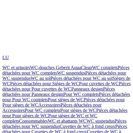
LU
WC et urinoirs
WC-douches Geberit AquaClean
WC complets
Pièces
détachées pour WC complets
WC suspendus
Pièces détachées pour
WC suspendus
WC au sol
Pièces détachées pour WC au sol
Sièges de
WC
Pièces détachées pour Sièges de WC
Pour cuvettes de WC
Pièces
détachées pour Pour cuvettes de WC
Panneaux design
Pièces
détachées pour Panneaux design
Pour WC complets
Pièces détachées
pour Pour WC complets
Pour sièges de WC
Pièces détachées pour
Pour sièges de WC
Accessoires
Pièces détachées pour
Accessoires
Pour WC complets
Pour sièges de WC
Pièces détachées
pour Pour sièges de WC
Pour sièges de WC et WC
complets
Consommables
WC et abattants WC
WC suspendus
Pièces
détachées pour WC suspendus
Cuvettes de WC à fond creux
Pièces
détachées pour Cuvettes de WC à fond creux
Cuvettes de WC à