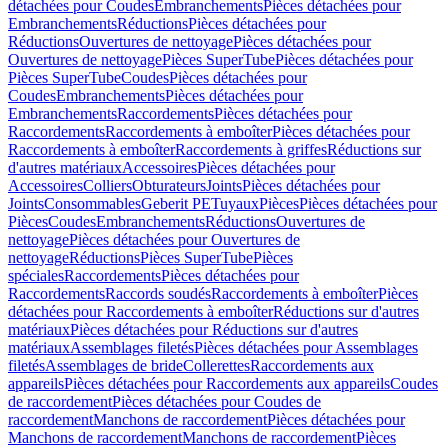
détachées pour Coudes
Embranchements
Pièces détachées pour
Embranchements
Réductions
Pièces détachées pour
Réductions
Ouvertures de nettoyage
Pièces détachées pour
Ouvertures de nettoyage
Pièces SuperTube
Pièces détachées pour
Pièces SuperTube
Coudes
Pièces détachées pour
Coudes
Embranchements
Pièces détachées pour
Embranchements
Raccordements
Pièces détachées pour
Raccordements
Raccordements à emboîter
Pièces détachées pour
Raccordements à emboîter
Raccordements à griffes
Réductions sur
d'autres matériaux
Accessoires
Pièces détachées pour
Accessoires
Colliers
Obturateurs
Joints
Pièces détachées pour
Joints
Consommables
Geberit PE
Tuyaux
Pièces
Pièces détachées pour
Pièces
Coudes
Embranchements
Réductions
Ouvertures de
nettoyage
Pièces détachées pour Ouvertures de
nettoyage
Réductions
Pièces SuperTube
Pièces
spéciales
Raccordements
Pièces détachées pour
Raccordements
Raccords soudés
Raccordements à emboîter
Pièces
détachées pour Raccordements à emboîter
Réductions sur d'autres
matériaux
Pièces détachées pour Réductions sur d'autres
matériaux
Assemblages filetés
Pièces détachées pour Assemblages
filetés
Assemblages de bride
Collerettes
Raccordements aux
appareils
Pièces détachées pour Raccordements aux appareils
Coudes
de raccordement
Pièces détachées pour Coudes de
raccordement
Manchons de raccordement
Pièces détachées pour
Manchons de raccordement
Manchons de raccordement
Pièces