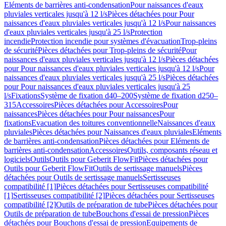
Eléments de barrières anti-condensation
Pour naissances d'eaux
pluviales verticales jusqu'à 12 l/s
Pièces détachées pour Pour
naissances d'eaux pluviales verticales jusqu'à 12 l/s
Pour naissances
d'eaux pluviales verticales jusqu'à 25 l/s
Protection
incendie
Protection incendie pour systèmes d'évacuation
Trop-pleins
de sécurité
Pièces détachées pour Trop-pleins de sécurité
Pour
naissances d'eaux pluviales verticales jusqu'à 12 l/s
Pièces détachées
pour Pour naissances d'eaux pluviales verticales jusqu'à 12 l/s
Pour
naissances d'eaux pluviales verticales jusqu'à 25 l/s
Pièces détachées
pour Pour naissances d'eaux pluviales verticales jusqu'à 25
l/s
Fixations
Système de fixation d40–200
Système de fixation d250–
315
Accessoires
Pièces détachées pour Accessoires
Pour
naissances
Pièces détachées pour Pour naissances
Pour
fixations
Evacuation des toitures conventionnelle
Naissances d'eaux
pluviales
Pièces détachées pour Naissances d'eaux pluviales
Eléments
de barrières anti-condensation
Pièces détachées pour Eléments de
barrières anti-condensation
Accessoires
Outils, composants réseau et
logiciels
Outils
Outils pour Geberit FlowFit
Pièces détachées pour
Outils pour Geberit FlowFit
Outils de sertissage manuels
Pièces
détachées pour Outils de sertissage manuels
Sertisseuses
compatibilité [1]
Pièces détachées pour Sertisseuses compatibilité
[1]
Sertisseuses compatibilité [2]
Pièces détachées pour Sertisseuses
compatibilité [2]
Outils de préparation de tube
Pièces détachées pour
Outils de préparation de tube
Bouchons d'essai de pression
Pièces
détachées pour Bouchons d'essai de pression
Equipements de