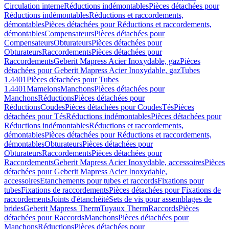
Circulation interne
Réductions indémontables
Pièces détachées pour
Réductions indémontables
Réductions et raccordements,
démontables
Pièces détachées pour Réductions et raccordements,
démontables
Compensateurs
Pièces détachées pour
Compensateurs
Obturateurs
Pièces détachées pour
Obturateurs
Raccordements
Pièces détachées pour
Raccordements
Geberit Mapress Acier Inoxydable, gaz
Pièces
détachées pour Geberit Mapress Acier Inoxydable, gaz
Tubes
1.4401
Pièces détachées pour Tubes
1.4401
Mamelons
Manchons
Pièces détachées pour
Manchons
Réductions
Pièces détachées pour
Réductions
Coudes
Pièces détachées pour Coudes
Tés
Pièces
détachées pour Tés
Réductions indémontables
Pièces détachées pour
Réductions indémontables
Réductions et raccordements,
démontables
Pièces détachées pour Réductions et raccordements,
démontables
Obturateurs
Pièces détachées pour
Obturateurs
Raccordements
Pièces détachées pour
Raccordements
Geberit Mapress Acier Inoxydable, accessoires
Pièces
détachées pour Geberit Mapress Acier Inoxydable,
accessoires
Etanchements pour tubes et raccords
Fixations pour
tubes
Fixations de raccordements
Pièces détachées pour Fixations de
raccordements
Joints d'étanchéité
Sets de vis pour assemblages de
brides
Geberit Mapress Therm
Tuyaux Therm
Raccords
Pièces
détachées pour Raccords
Manchons
Pièces détachées pour
Manchons
Réductions
Pièces détachées pour