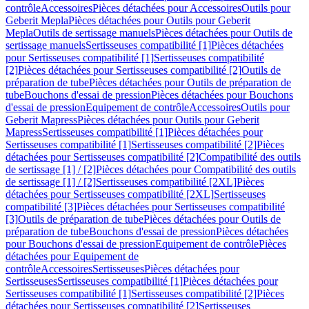
contrôle
Accessoires
Pièces détachées pour Accessoires
Outils pour
Geberit Mepla
Pièces détachées pour Outils pour Geberit
Mepla
Outils de sertissage manuels
Pièces détachées pour Outils de
sertissage manuels
Sertisseuses compatibilité [1]
Pièces détachées
pour Sertisseuses compatibilité [1]
Sertisseuses compatibilité
[2]
Pièces détachées pour Sertisseuses compatibilité [2]
Outils de
préparation de tube
Pièces détachées pour Outils de préparation de
tube
Bouchons d'essai de pression
Pièces détachées pour Bouchons
d'essai de pression
Equipement de contrôle
Accessoires
Outils pour
Geberit Mapress
Pièces détachées pour Outils pour Geberit
Mapress
Sertisseuses compatibilité [1]
Pièces détachées pour
Sertisseuses compatibilité [1]
Sertisseuses compatibilité [2]
Pièces
détachées pour Sertisseuses compatibilité [2]
Compatibilité des outils
de sertissage [1] / [2]
Pièces détachées pour Compatibilité des outils
de sertissage [1] / [2]
Sertisseuses compatibilité [2XL]
Pièces
détachées pour Sertisseuses compatibilité [2XL]
Sertisseuses
compatibilité [3]
Pièces détachées pour Sertisseuses compatibilité
[3]
Outils de préparation de tube
Pièces détachées pour Outils de
préparation de tube
Bouchons d'essai de pression
Pièces détachées
pour Bouchons d'essai de pression
Equipement de contrôle
Pièces
détachées pour Equipement de
contrôle
Accessoires
Sertisseuses
Pièces détachées pour
Sertisseuses
Sertisseuses compatibilité [1]
Pièces détachées pour
Sertisseuses compatibilité [1]
Sertisseuses compatibilité [2]
Pièces
détachées pour Sertisseuses compatibilité [2]
Sertisseuses