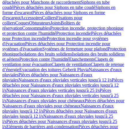
détachées pour Manchons de raccordement
Siphons en tube
coudé
Pièces détachées pour Siphons en tube coudé
Siphons en
forme d'escargot
Pièces détachées pour Siphons en forme
d'escargot
Accessoires
Colliers
Fixations pour
colliers
Coques
Obturateurs
Joints
Boîtiers de
réservation
Consommables
Protection incendie, protection phonique
et protection contre l'humidité
Protection incendie
Pièces détachées
pour Protection incendie
Protection incendie pour systèmes
d'évacuation
Pièces détachées pour Protection incendie pour
systèmes d'évacuation
Systèmes de fermeture pour plafond
Protection
phonique
Isolations des bruits solidiens
Isolations des bruits solidiens
et aériens
Protection contre l'humidité
Etanchements
Clapets de
ventilation pour évacuation
Clapets de ventilation
Clapets de retenue
d’énergie
Evacuation des toitures Geberit Pluvia
Naissances d'eaux
pluviales
Pièces détachées pour Naissances d'eaux
pluviales
Naissances d'eaux pluviales verticales jusqu'à 12 l/s
Pièces
détachées pour Naissances d'eaux pluviales verticales jusqu'à 12
l/s
Naissances d'eaux pluviales verticales jusqu'à 25 l/s
Pièces
détachées pour Naissances d'eaux pluviales verticales jusqu'à 25
l/s
Naissances d'eaux pluviales pour chéneaux
Pièces détachées pour
Naissances d'eaux pluviales pour chéneaux
Naissances d'eaux
pluviales jusqu'à 12 l/s
Pièces détachées pour Naissances d'eaux
pluviales jusqu'à 12 l/s
Naissances d'eaux pluviales jusqu'à 25
l/s
Pièces détachées pour Naissances d'eaux pluviales jusqu'à 25
l/s
Eléments de barrières anti-condensation
Pièces détachées pour