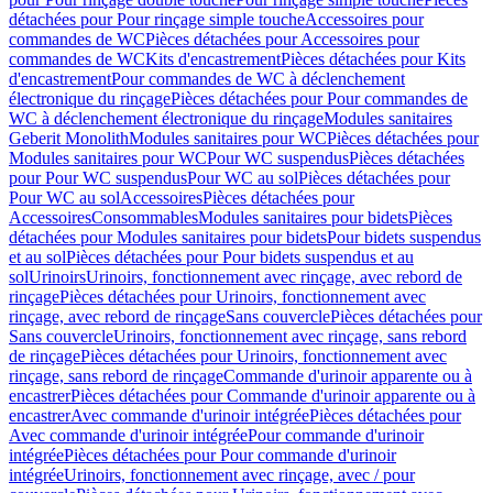
détachées pour Pour rinçage simple touche
Accessoires pour
commandes de WC
Pièces détachées pour Accessoires pour
commandes de WC
Kits d'encastrement
Pièces détachées pour Kits
d'encastrement
Pour commandes de WC à déclenchement
électronique du rinçage
Pièces détachées pour Pour commandes de
WC à déclenchement électronique du rinçage
Modules sanitaires
Geberit Monolith
Modules sanitaires pour WC
Pièces détachées pour
Modules sanitaires pour WC
Pour WC suspendus
Pièces détachées
pour Pour WC suspendus
Pour WC au sol
Pièces détachées pour
Pour WC au sol
Accessoires
Pièces détachées pour
Accessoires
Consommables
Modules sanitaires pour bidets
Pièces
détachées pour Modules sanitaires pour bidets
Pour bidets suspendus
et au sol
Pièces détachées pour Pour bidets suspendus et au
sol
Urinoirs
Urinoirs, fonctionnement avec rinçage, avec rebord de
rinçage
Pièces détachées pour Urinoirs, fonctionnement avec
rinçage, avec rebord de rinçage
Sans couvercle
Pièces détachées pour
Sans couvercle
Urinoirs, fonctionnement avec rinçage, sans rebord
de rinçage
Pièces détachées pour Urinoirs, fonctionnement avec
rinçage, sans rebord de rinçage
Commande d'urinoir apparente ou à
encastrer
Pièces détachées pour Commande d'urinoir apparente ou à
encastrer
Avec commande d'urinoir intégrée
Pièces détachées pour
Avec commande d'urinoir intégrée
Pour commande d'urinoir
intégrée
Pièces détachées pour Pour commande d'urinoir
intégrée
Urinoirs, fonctionnement avec rinçage, avec / pour