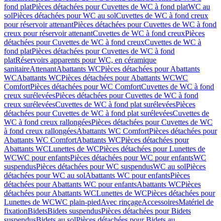
fond plat
Pièces détachées pour Cuvettes de WC à fond plat
WC au
sol
Pièces détachées pour WC au sol
Cuvettes de WC à fond creux
pour réservoir attenant
Pièces détachées pour Cuvettes de WC à fond
creux pour réservoir attenant
Cuvettes de WC à fond creux
Pièces
détachées pour Cuvettes de WC à fond creux
Cuvettes de WC à
fond plat
Pièces détachées pour Cuvettes de WC à fond
plat
Réservoirs apparents pour WC, en céramique
sanitaire
Attenant
Abattants WC
Pièces détachées pour Abattants
WC
Abattants WC
Pièces détachées pour Abattants WC
WC
Comfort
Pièces détachées pour WC Comfort
Cuvettes de WC à fond
creux surélevées
Pièces détachées pour Cuvettes de WC à fond
creux surélevées
Cuvettes de WC à fond plat surélevées
Pièces
détachées pour Cuvettes de WC à fond plat surélevées
Cuvettes de
WC à fond creux rallongées
Pièces détachées pour Cuvettes de WC
à fond creux rallongées
Abattants WC Comfort
Pièces détachées pour
Abattants WC Comfort
Abattants WC
Pièces détachées pour
Abattants WC
Lunettes de WC
Pièces détachées pour Lunettes de
WC
WC pour enfants
Pièces détachées pour WC pour enfants
WC
suspendus
Pièces détachées pour WC suspendus
WC au sol
Pièces
détachées pour WC au sol
Abattants WC pour enfants
Pièces
détachées pour Abattants WC pour enfants
Abattants WC
Pièces
détachées pour Abattants WC
Lunettes de WC
Pièces détachées pour
Lunettes de WC
WC plain-pied
Avec rinçage
Accessoires
Matériel de
fixation
Bidets
Bidets suspendus
Pièces détachées pour Bidets
suspendus
Bidets au sol
Pièces détachées pour Bidets au