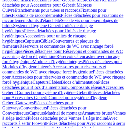
détachées pour Accessoires pour Geberit Mapress
Cuivre
Etanchements pour tubes et raccords
Fixations pour
tubes
Fixations de raccordements
Pièces détachées pour Fixations de
raccordements
Joints d'étanchéité
Sets de vis pour assemblages de
brides
Système d'hygiène Geberit
Unités de rinçage
hygiéniques
Pièces détachées pour Unités de rinçage
hygiéniques
Accessoires pour unités de rinçage
hygiéniques
Capteurs
Câbles
Couvertures et plaques de
fermeture
Réservoirs et commandes de WC avec rinçage forcé
hygiénique
Pièces détachées pour Réservoirs et commandes de WC
avec rinçage forcé hygiénique
Réservoirs à encastrer avec rinçage
forcé hygiénique
Modules d’hygiène intégrés
Pièces détachées pour
Modules d’hygiène intégrés
Accessoires pour réservoirs et
commandes de WC avec rinçage forcé hygiénique
Pièces détachées
pour Accessoires pour réservoirs et commandes de WC avec rinçage
forcé hygiénique
Capteurs
Câbles
Blocs d’alimentation
Pièces
détachées pour Blocs d’alimentation
Composants réseau
Accessoires
Geberit Connect pour système d'hygiène Geberit
Pièces détachées
pour Accessoires Geberit Connect pour système d'hygiène
Geberit
Gateways
Pièces détachées pour
Gateways
Convertisseurs
Pièces détachées pour
Convertisseurs
Capteurs
Matériel de montage
Armatures brutes
Vannes
à siège incliné
Pièces détachées pour Vannes à siège incliné
Avec
raccords à sertir FlowFit
Pièces détachées pour Avec raccords à sertir