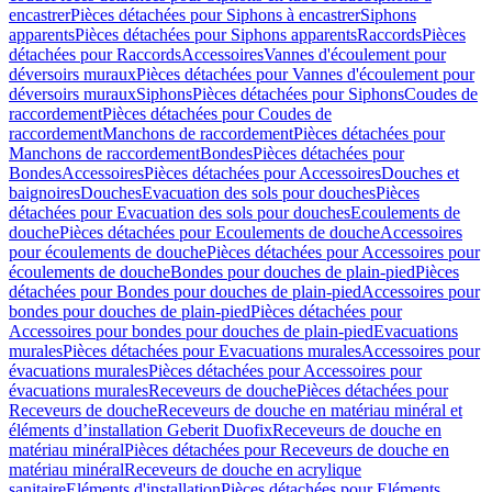
encastrer
Pièces détachées pour Siphons à encastrer
Siphons
apparents
Pièces détachées pour Siphons apparents
Raccords
Pièces
détachées pour Raccords
Accessoires
Vannes d'écoulement pour
déversoirs muraux
Pièces détachées pour Vannes d'écoulement pour
déversoirs muraux
Siphons
Pièces détachées pour Siphons
Coudes de
raccordement
Pièces détachées pour Coudes de
raccordement
Manchons de raccordement
Pièces détachées pour
Manchons de raccordement
Bondes
Pièces détachées pour
Bondes
Accessoires
Pièces détachées pour Accessoires
Douches et
baignoires
Douches
Evacuation des sols pour douches
Pièces
détachées pour Evacuation des sols pour douches
Ecoulements de
douche
Pièces détachées pour Ecoulements de douche
Accessoires
pour écoulements de douche
Pièces détachées pour Accessoires pour
écoulements de douche
Bondes pour douches de plain-pied
Pièces
détachées pour Bondes pour douches de plain-pied
Accessoires pour
bondes pour douches de plain-pied
Pièces détachées pour
Accessoires pour bondes pour douches de plain-pied
Evacuations
murales
Pièces détachées pour Evacuations murales
Accessoires pour
évacuations murales
Pièces détachées pour Accessoires pour
évacuations murales
Receveurs de douche
Pièces détachées pour
Receveurs de douche
Receveurs de douche en matériau minéral et
éléments d’installation Geberit Duofix
Receveurs de douche en
matériau minéral
Pièces détachées pour Receveurs de douche en
matériau minéral
Receveurs de douche en acrylique
sanitaire
Eléments d'installation
Pièces détachées pour Eléments