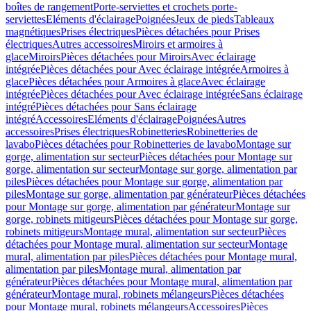
boîtes de rangement
Porte-serviettes et crochets porte-
serviettes
Eléments d'éclairage
Poignées
Jeux de pieds
Tableaux
magnétiques
Prises électriques
Pièces détachées pour Prises
électriques
Autres accessoires
Miroirs et armoires à
glace
Miroirs
Pièces détachées pour Miroirs
Avec éclairage
intégrée
Pièces détachées pour Avec éclairage intégrée
Armoires à
glace
Pièces détachées pour Armoires à glace
Avec éclairage
intégrée
Pièces détachées pour Avec éclairage intégrée
Sans éclairage
intégré
Pièces détachées pour Sans éclairage
intégré
Accessoires
Eléments d'éclairage
Poignées
Autres
accessoires
Prises électriques
Robinetteries
Robinetteries de
lavabo
Pièces détachées pour Robinetteries de lavabo
Montage sur
gorge, alimentation sur secteur
Pièces détachées pour Montage sur
gorge, alimentation sur secteur
Montage sur gorge, alimentation par
piles
Pièces détachées pour Montage sur gorge, alimentation par
piles
Montage sur gorge, alimentation par générateur
Pièces détachées
pour Montage sur gorge, alimentation par générateur
Montage sur
gorge, robinets mitigeurs
Pièces détachées pour Montage sur gorge,
robinets mitigeurs
Montage mural, alimentation sur secteur
Pièces
détachées pour Montage mural, alimentation sur secteur
Montage
mural, alimentation par piles
Pièces détachées pour Montage mural,
alimentation par piles
Montage mural, alimentation par
générateur
Pièces détachées pour Montage mural, alimentation par
générateur
Montage mural, robinets mélangeurs
Pièces détachées
pour Montage mural, robinets mélangeurs
Accessoires
Pièces