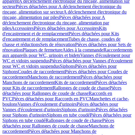
apparent
A déclenchement électronique du rinçage, alimentation sur
secteur
Pièces détachées pour A déclenchement électronique du
rinçage, alimentation sur secteur
A déclenchement électronique du
rinçage, alimentation par piles
Pièces détachées pour A
déclenchement électronique du rinçage, alimentation par
piles
Accessoires
Pièces détachées pour Accessoires
Kits
d'encastrement et de remplacement
Pièces détachées pour Kits
d'encastrement et de remplacement
Tubes de chasse, coudes de
chasse et réductions
Sets de rénovation
Pièces détachées pour Sets de
rénovation
Plaques de fermeture
Aides à la commande
Raccordements
aux appareils pour WC, urinoirs et bidets
Vannes d'écoulement pour
WC et vidoirs suspendus
Pièces détachées pour Vannes d'écoulement
pour WC et vidoirs suspendus
Siphons
Pièces détachées pour
Siphons
Coudes de raccordement
Pièces détachées pour Coudes de
raccordement
Manchons de raccordement
Pièces détachées pour
Manchons de raccordement
Kits de raccordement
Pièces détachées
pour Kits de raccordement
Rallonges de coude de chasse
Pièces
détachées pour Rallonges de coude de chasse
Raccords en
PVC
Pièces détachées pour Raccords en PVC
Manchettes et cache-
boulons
Vannes d'écoulement d'urinoirs
Pièces détachées pour
Vannes d'écoulement d'urinoirs
Siphons d'urinoirs
Pièces détachées
pour Siphons d'urinoirs
Siphons en tube coudé
Pièces détachées pour
Siphons en tube coudé
Rallonges de coude de chasse
Pièces
détachées pour Rallonges de coude de chasse
Manchons de
raccordement
Pièces détachées pour Manchons de