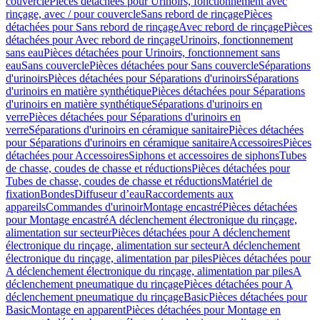
couvercle
Pièces détachées pour Urinoirs, fonctionnement avec
rinçage, avec / pour couvercle
Sans rebord de rinçage
Pièces
détachées pour Sans rebord de rinçage
Avec rebord de rinçage
Pièces
détachées pour Avec rebord de rinçage
Urinoirs, fonctionnement
sans eau
Pièces détachées pour Urinoirs, fonctionnement sans
eau
Sans couvercle
Pièces détachées pour Sans couvercle
Séparations
d'urinoirs
Pièces détachées pour Séparations d'urinoirs
Séparations
d'urinoirs en matière synthétique
Pièces détachées pour Séparations
d'urinoirs en matière synthétique
Séparations d'urinoirs en
verre
Pièces détachées pour Séparations d'urinoirs en
verre
Séparations d'urinoirs en céramique sanitaire
Pièces détachées
pour Séparations d'urinoirs en céramique sanitaire
Accessoires
Pièces
détachées pour Accessoires
Siphons et accessoires de siphons
Tubes
de chasse, coudes de chasse et réductions
Pièces détachées pour
Tubes de chasse, coudes de chasse et réductions
Matériel de
fixation
Bondes
Diffuseur d’eau
Raccordements aux
appareils
Commandes d'urinoir
Montage encastré
Pièces détachées
pour Montage encastré
A déclenchement électronique du rinçage,
alimentation sur secteur
Pièces détachées pour A déclenchement
électronique du rinçage, alimentation sur secteur
A déclenchement
électronique du rinçage, alimentation par piles
Pièces détachées pour
A déclenchement électronique du rinçage, alimentation par piles
A
déclenchement pneumatique du rinçage
Pièces détachées pour A
déclenchement pneumatique du rinçage
Basic
Pièces détachées pour
Basic
Montage en apparent
Pièces détachées pour Montage en