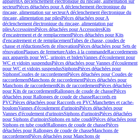
apparent
A déclenchement électronique du rinçage, alimentation sur
secteur
Pièces détachées pour A déclenchement électronique du
rinçage, alimentation sur secteur
A déclenchement électronique du
rinçage, alimentation par piles
Pièces détachées pour A
déclenchement électronique du rinçage, alimentation par
piles
Accessoires
Pièces détachées pour Accessoires
Kits
d'encastrement et de remplacement
Pièces détachées pour Kits
d'encastrement et de remplacement
Tubes de chasse, coudes de
chasse et réductions
Sets de rénovation
Pièces détachées pour Sets de
rénovation
Plaques de fermeture
Aides à la commande
Raccordements
aux appareils pour WC, urinoirs et bidets
Vannes d'écoulement pour
WC et vidoirs suspendus
Pièces détachées pour Vannes d'écoulement
pour WC et vidoirs suspendus
Siphons
Pièces détachées pour
Siphons
Coudes de raccordement
Pièces détachées pour Coudes de
raccordement
Manchons de raccordement
Pièces détachées pour
Manchons de raccordement
Kits de raccordement
Pièces détachées
pour Kits de raccordement
Rallonges de coude de chasse
Pièces
détachées pour Rallonges de coude de chasse
Raccords en
PVC
Pièces détachées pour Raccords en PVC
Manchettes et cache-
boulons
Vannes d'écoulement d'urinoirs
Pièces détachées pour
Vannes d'écoulement d'urinoirs
Siphons d'urinoirs
Pièces détachées
pour Siphons d'urinoirs
Siphons en tube coudé
Pièces détachées pour
Siphons en tube coudé
Rallonges de coude de chasse
Pièces
détachées pour Rallonges de coude de chasse
Manchons de
raccordement
Pièces détachées pour Manchons de