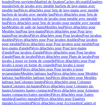
bondes
Porte-serviettes
Matériel de fixation
Caches décoratifs
Etagères
murales
Sets de lavabo avec meuble bas
Sets de lave-mains avec
meuble bas
Pièces détachées pour Sets de lave-mains avec meuble
bas
Sets de lavabo avec meuble bas
Pièces détachées pour Sets de
lavabo avec meuble bas
Sets de lavabo pour meuble avec meuble
bas
Pièces détachées pour Sets de lavabo pour meuble avec meuble
bas
Meubles de salle de bains
Meubles bas
Pièces détachées pour
Meubles bas
Pour lave-mains
Pièces détachées pour Pour lave-
mains
Pour lavabos
Pièces détachées pour Pour lavabos
Pour lavabos
doubles
Pièces détachées pour Pour lavabos doubles
Pour lavabos
pour meuble
Pièces détachées pour Pour lavabos pour meuble
Pour
lave-mains d'angle
Pièces détachées pour Pour lave-mains
d'angle
Pour lavabos d'angle
Pièces détachées pour Pour lavabos
d'angle
Plans de lavabo
Pièces détachées pour Plans de lavabo
Pour
lavabo à poser en forme de coupelle
Pièces détachées pour Pour
lavabo à poser en forme de coupelle
Pour lavabo à poser
rectangulaire
Pièces détachées pour Pour lavabo à poser
rectangulaire
Meubles latéraux bas
Pièces détachées pour Meubles
latéraux bas
Meubles latéraux bas
Pièces détachées pour Meubles
latéraux bas
Colonnes hautes
Pièces détachées pour Colonnes
hautes
Colonnes mi-hautes
Pièces détachées pour Colonnes mi-
hautes
Armoires hautes compactes
Pièces détachées pour Armoires
hautes compactes
Autres meubles
Pièces détachées pour Autres
meubles
Etagères murales
Pièces détachées pour Etagères
murales
Accessoires
Pièces détachées pour Accessoires
Casiers et