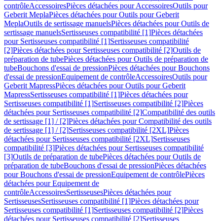
contrôle
Accessoires
Pièces détachées pour Accessoires
Outils pour
Geberit Mepla
Pièces détachées pour Outils pour Geberit
Mepla
Outils de sertissage manuels
Pièces détachées pour Outils de
sertissage manuels
Sertisseuses compatibilité [1]
Pièces détachées
pour Sertisseuses compatibilité [1]
Sertisseuses compatibilité
[2]
Pièces détachées pour Sertisseuses compatibilité [2]
Outils de
préparation de tube
Pièces détachées pour Outils de préparation de
tube
Bouchons d'essai de pression
Pièces détachées pour Bouchons
d'essai de pression
Equipement de contrôle
Accessoires
Outils pour
Geberit Mapress
Pièces détachées pour Outils pour Geberit
Mapress
Sertisseuses compatibilité [1]
Pièces détachées pour
Sertisseuses compatibilité [1]
Sertisseuses compatibilité [2]
Pièces
détachées pour Sertisseuses compatibilité [2]
Compatibilité des outils
de sertissage [1] / [2]
Pièces détachées pour Compatibilité des outils
de sertissage [1] / [2]
Sertisseuses compatibilité [2XL]
Pièces
détachées pour Sertisseuses compatibilité [2XL]
Sertisseuses
compatibilité [3]
Pièces détachées pour Sertisseuses compatibilité
[3]
Outils de préparation de tube
Pièces détachées pour Outils de
préparation de tube
Bouchons d'essai de pression
Pièces détachées
pour Bouchons d'essai de pression
Equipement de contrôle
Pièces
détachées pour Equipement de
contrôle
Accessoires
Sertisseuses
Pièces détachées pour
Sertisseuses
Sertisseuses compatibilité [1]
Pièces détachées pour
Sertisseuses compatibilité [1]
Sertisseuses compatibilité [2]
Pièces
détachées pour Sertisseuses compatibilité [2]
Sertisseuses