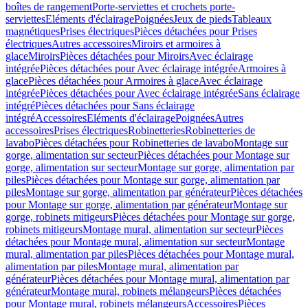
boîtes de rangement
Porte-serviettes et crochets porte-
serviettes
Eléments d'éclairage
Poignées
Jeux de pieds
Tableaux
magnétiques
Prises électriques
Pièces détachées pour Prises
électriques
Autres accessoires
Miroirs et armoires à
glace
Miroirs
Pièces détachées pour Miroirs
Avec éclairage
intégrée
Pièces détachées pour Avec éclairage intégrée
Armoires à
glace
Pièces détachées pour Armoires à glace
Avec éclairage
intégrée
Pièces détachées pour Avec éclairage intégrée
Sans éclairage
intégré
Pièces détachées pour Sans éclairage
intégré
Accessoires
Eléments d'éclairage
Poignées
Autres
accessoires
Prises électriques
Robinetteries
Robinetteries de
lavabo
Pièces détachées pour Robinetteries de lavabo
Montage sur
gorge, alimentation sur secteur
Pièces détachées pour Montage sur
gorge, alimentation sur secteur
Montage sur gorge, alimentation par
piles
Pièces détachées pour Montage sur gorge, alimentation par
piles
Montage sur gorge, alimentation par générateur
Pièces détachées
pour Montage sur gorge, alimentation par générateur
Montage sur
gorge, robinets mitigeurs
Pièces détachées pour Montage sur gorge,
robinets mitigeurs
Montage mural, alimentation sur secteur
Pièces
détachées pour Montage mural, alimentation sur secteur
Montage
mural, alimentation par piles
Pièces détachées pour Montage mural,
alimentation par piles
Montage mural, alimentation par
générateur
Pièces détachées pour Montage mural, alimentation par
générateur
Montage mural, robinets mélangeurs
Pièces détachées
pour Montage mural, robinets mélangeurs
Accessoires
Pièces