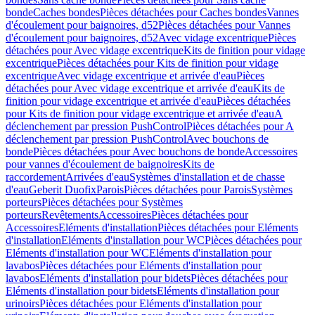
bonde
Caches bondes
Pièces détachées pour Caches bondes
Vannes
d'écoulement pour baignoires, d52
Pièces détachées pour Vannes
d'écoulement pour baignoires, d52
Avec vidage excentrique
Pièces
détachées pour Avec vidage excentrique
Kits de finition pour vidage
excentrique
Pièces détachées pour Kits de finition pour vidage
excentrique
Avec vidage excentrique et arrivée d'eau
Pièces
détachées pour Avec vidage excentrique et arrivée d'eau
Kits de
finition pour vidage excentrique et arrivée d'eau
Pièces détachées
pour Kits de finition pour vidage excentrique et arrivée d'eau
A
déclenchement par pression PushControl
Pièces détachées pour A
déclenchement par pression PushControl
Avec bouchons de
bonde
Pièces détachées pour Avec bouchons de bonde
Accessoires
pour vannes d'écoulement de baignoires
Kits de
raccordement
Arrivées d'eau
Systèmes d'installation et de chasse
d'eau
Geberit Duofix
Parois
Pièces détachées pour Parois
Systèmes
porteurs
Pièces détachées pour Systèmes
porteurs
Revêtements
Accessoires
Pièces détachées pour
Accessoires
Eléments d'installation
Pièces détachées pour Eléments
d'installation
Eléments d'installation pour WC
Pièces détachées pour
Eléments d'installation pour WC
Eléments d'installation pour
lavabos
Pièces détachées pour Eléments d'installation pour
lavabos
Eléments d'installation pour bidets
Pièces détachées pour
Eléments d'installation pour bidets
Eléments d'installation pour
urinoirs
Pièces détachées pour Eléments d'installation pour