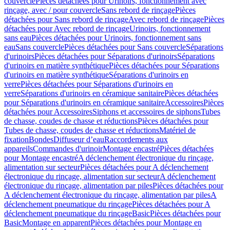
couvercle
Pièces détachées pour Urinoirs, fonctionnement avec
rinçage, avec / pour couvercle
Sans rebord de rinçage
Pièces
détachées pour Sans rebord de rinçage
Avec rebord de rinçage
Pièces
détachées pour Avec rebord de rinçage
Urinoirs, fonctionnement
sans eau
Pièces détachées pour Urinoirs, fonctionnement sans
eau
Sans couvercle
Pièces détachées pour Sans couvercle
Séparations
d'urinoirs
Pièces détachées pour Séparations d'urinoirs
Séparations
d'urinoirs en matière synthétique
Pièces détachées pour Séparations
d'urinoirs en matière synthétique
Séparations d'urinoirs en
verre
Pièces détachées pour Séparations d'urinoirs en
verre
Séparations d'urinoirs en céramique sanitaire
Pièces détachées
pour Séparations d'urinoirs en céramique sanitaire
Accessoires
Pièces
détachées pour Accessoires
Siphons et accessoires de siphons
Tubes
de chasse, coudes de chasse et réductions
Pièces détachées pour
Tubes de chasse, coudes de chasse et réductions
Matériel de
fixation
Bondes
Diffuseur d’eau
Raccordements aux
appareils
Commandes d'urinoir
Montage encastré
Pièces détachées
pour Montage encastré
A déclenchement électronique du rinçage,
alimentation sur secteur
Pièces détachées pour A déclenchement
électronique du rinçage, alimentation sur secteur
A déclenchement
électronique du rinçage, alimentation par piles
Pièces détachées pour
A déclenchement électronique du rinçage, alimentation par piles
A
déclenchement pneumatique du rinçage
Pièces détachées pour A
déclenchement pneumatique du rinçage
Basic
Pièces détachées pour
Basic
Montage en apparent
Pièces détachées pour Montage en