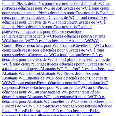
fond plat
Pièces détachées pour Cuvettes de WC à fond plat
WC au
sol
Pièces détachées pour WC au sol
Cuvettes de WC à fond creux
pour réservoir attenant
Pièces détachées pour Cuvettes de WC à fond
creux pour réservoir attenant
Cuvettes de WC à fond creux
Pièces
détachées pour Cuvettes de WC à fond creux
Cuvettes de WC à
fond plat
Pièces détachées pour Cuvettes de WC à fond
plat
Réservoirs apparents pour WC, en céramique
sanitaire
Attenant
Abattants WC
Pièces détachées pour Abattants
WC
Abattants WC
Pièces détachées pour Abattants WC
WC
Comfort
Pièces détachées pour WC Comfort
Cuvettes de WC à fond
creux surélevées
Pièces détachées pour Cuvettes de WC à fond
creux surélevées
Cuvettes de WC à fond plat surélevées
Pièces
détachées pour Cuvettes de WC à fond plat surélevées
Cuvettes de
WC à fond creux rallongées
Pièces détachées pour Cuvettes de WC
à fond creux rallongées
Abattants WC Comfort
Pièces détachées pour
Abattants WC Comfort
Abattants WC
Pièces détachées pour
Abattants WC
Lunettes de WC
Pièces détachées pour Lunettes de
WC
WC pour enfants
Pièces détachées pour WC pour enfants
WC
suspendus
Pièces détachées pour WC suspendus
WC au sol
Pièces
détachées pour WC au sol
Abattants WC pour enfants
Pièces
détachées pour Abattants WC pour enfants
Abattants WC
Pièces
détachées pour Abattants WC
Lunettes de WC
Pièces détachées pour
Lunettes de WC
WC plain-pied
Avec rinçage
Accessoires
Matériel de
fixation
Bidets
Bidets suspendus
Pièces détachées pour Bidets
suspendus
Bidets au sol
Pièces détachées pour Bidets au