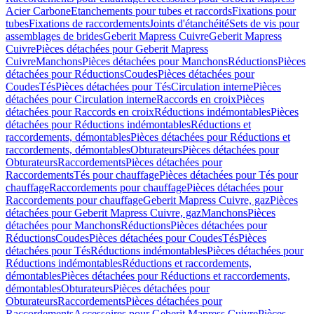
Acier Carbone
Etanchements pour tubes et raccords
Fixations pour
tubes
Fixations de raccordements
Joints d'étanchéité
Sets de vis pour
assemblages de brides
Geberit Mapress Cuivre
Geberit Mapress
Cuivre
Pièces détachées pour Geberit Mapress
Cuivre
Manchons
Pièces détachées pour Manchons
Réductions
Pièces
détachées pour Réductions
Coudes
Pièces détachées pour
Coudes
Tés
Pièces détachées pour Tés
Circulation interne
Pièces
détachées pour Circulation interne
Raccords en croix
Pièces
détachées pour Raccords en croix
Réductions indémontables
Pièces
détachées pour Réductions indémontables
Réductions et
raccordements, démontables
Pièces détachées pour Réductions et
raccordements, démontables
Obturateurs
Pièces détachées pour
Obturateurs
Raccordements
Pièces détachées pour
Raccordements
Tés pour chauffage
Pièces détachées pour Tés pour
chauffage
Raccordements pour chauffage
Pièces détachées pour
Raccordements pour chauffage
Geberit Mapress Cuivre, gaz
Pièces
détachées pour Geberit Mapress Cuivre, gaz
Manchons
Pièces
détachées pour Manchons
Réductions
Pièces détachées pour
Réductions
Coudes
Pièces détachées pour Coudes
Tés
Pièces
détachées pour Tés
Réductions indémontables
Pièces détachées pour
Réductions indémontables
Réductions et raccordements,
démontables
Pièces détachées pour Réductions et raccordements,
démontables
Obturateurs
Pièces détachées pour
Obturateurs
Raccordements
Pièces détachées pour
Raccordements
Accessoires pour Geberit Mapress Cuivre
Pièces