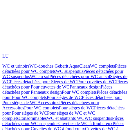
LU
WC et urinoirs
WC-douches Geberit AquaClean
WC complets
Pièces
détachées pour WC complets
WC suspendus
Pièces détachées pour
WC suspendus
WC au sol
Pièces détachées pour WC au sol
Sièges de
WC
Pièces détachées pour Sièges de WC
Pour cuvettes de WC
Pièces
détachées pour Pour cuvettes de WC
Panneaux design
Pièces
détachées pour Panneaux design
Pour WC complets
Pièces détachées
pour Pour WC complets
Pour sièges de WC
Pièces détachées pour
Pour sièges de WC
Accessoires
Pièces détachées pour
Accessoires
Pour WC complets
Pour sièges de WC
Pièces détachées
pour Pour sièges de WC
Pour sièges de WC et WC
complets
Consommables
WC et abattants WC
WC suspendus
Pièces
détachées pour WC suspendus
Cuvettes de WC à fond creux
Pièces
détachées pour Cuvettes de WC à fond creux
Cuvettes de WC à