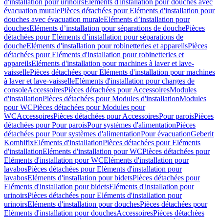
d'installation pour urinoirs
Eléments d'installation pour douches avec
évacuation murale
Pièces détachées pour Eléments d'installation pour
douches avec évacuation murale
Eléments d’installation pour
douches
Eléments d’installation pour séparations de douche
Pièces
détachées pour Eléments d’installation pour séparations de
douche
Eléments d'installation pour robinetteries et appareils
Pièces
détachées pour Eléments d'installation pour robinetteries et
appareils
Eléments d'installation pour machines à laver et lave-
vaisselle
Pièces détachées pour Eléments d'installation pour machines
à laver et lave-vaisselle
Eléments d'installation pour charges de
console
Accessoires
Pièces détachées pour Accessoires
Modules
d'installation
Pièces détachées pour Modules d'installation
Modules
pour WC
Pièces détachées pour Modules pour
WC
Accessoires
Pièces détachées pour Accessoires
Pour parois
Pièces
détachées pour Pour parois
Pour systèmes d'alimentation
Pièces
détachées pour Pour systèmes d'alimentation
Pour évacuation
Geberit
Kombifix
Eléments d'installation
Pièces détachées pour Eléments
d'installation
Eléments d'installation pour WC
Pièces détachées pour
Eléments d'installation pour WC
Eléments d'installation pour
lavabos
Pièces détachées pour Eléments d'installation pour
lavabos
Eléments d'installation pour bidets
Pièces détachées pour
Eléments d'installation pour bidets
Eléments d'installation pour
urinoirs
Pièces détachées pour Eléments d'installation pour
urinoirs
Eléments d'installation pour douches
Pièces détachées pour
Eléments d'installation pour douches
Accessoires
Pièces détachées