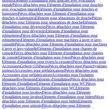
urinoirs
Eléments d'installation pour douches avec évacuation
murale
Pièces détachées pour Eléments d'installation pour douches
avec évacuation murale
Eléments d'installation pour douches et
baignoires
Pièces détachées pour Eléments d'installation pour
douches et baignoires
Eléments pour séparations de douche
Pièces
détachées pour Eléments pour séparations de douche
Eléments
d'installation pour déversoirs
Pièces détachées pour Eléments
d'installation pour déversoirs
Eléments d'installation pour
robinetteries
Pièces détachées pour Eléments d'installation pour
robinetteries
Eléments d'installation pour machines à laver et lave-
vaisselle
Pièces détachées pour Eléments d'installation pour machines
à laver et lave-vaisselle
Eléments d'installation pour charges de
console
Pièces détachées pour Eléments d'installation pour charges
de console
Eléments d'installation pour éviers
Pièces détachées pour
Eléments d'installation pour éviers
Accessoires
Pièces détachées pour
Accessoires
Geberit GIS
Parois
Pièces détachées pour Parois
Systèmes
porteurs
Accessoires pour préfabrications
Pièces détachées pour
Accessoires pour préfabrications
Accessoires pour l'isolation
phonique
Revêtements
Eléments d'installation
Pièces détachées pour
Eléments d'installation
Eléments d'installation pour WC
Pièces
détachées pour Eléments d'installation pour WC
Eléments
d'installation pour lavabos
Pièces détachées pour Eléments
d'installation pour lavabos
Eléments d'installation pour bidets
Pièces
détachées pour Eléments d'installation pour bidets
Eléments
d'installation pour urinoirs
Pièces détachées pour Eléments