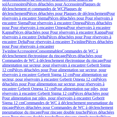
sol
Accessoires
Pièces détachées pour Accessoires
Plaques de
déclenchement et commandes de WC
Plaques de
déclenchement
Pièces détachées pour Plaques de déclenchement
Pour
réservoirs à encastrer Sigma
Pièces détachées pour Pour réservoirs à
encastrer Sigma
Pour réservoirs à encastrer Omega
Pièces détachées
pour Pour réservoirs à encastrer Omega
Pour réservoirs à encastrer
Kappa
Pièces détachées pour Pour réservoirs à encastrer Kappa
Pour
réservoirs à encastrer Delta
Pièces détachées pour Pour réservoirs à
encastrer Delta
Pour réservoirs à encastrer Twinline
Pièces détachées
pour Pour réservoirs à encastrer
Twinline
Accessoires
Consommables
Commandes de WC à
déclenchement électronique du rinçage
Pièces détachées pour
Commandes de WC à déclenchement électronique du rinçage
Pour
alimentation sur secteur, pour réservoirs à encastrer Geberit Sigma
12 cm
Pièces détachées pour Pour alimentation sur secteur, pour
réservoirs à encastrer Geberit Sigma 12 cm
Pour alimentation sur
secteur, pour réservoirs à encastrer Geberit Omega 12 cm
Pièces
détachées pour Pour alimentation sur secteur, pour réservoirs à
encastrer Geberit Omega 12 cm
Pour alimentation par piles, pour
réservoirs à encastrer Geberit Sigma 12 cm
Pièces détachées pour
Pour alimentation par piles, pour réservoirs à encastrer Geberit
Sigma 12 cm
Commandes de WC à déclenchement pneumatique du
rinçage
Pièces détachées pour Commandes de WC à déclenchement
pneumatique du rinçage
Pour rinçage double touche
Pièces détachées
pour Pour rinçage double touche
Pour rinçage simple touche
Pièces