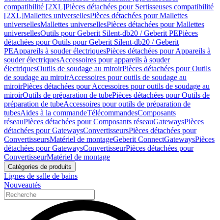
compatibilité [2XL]
Pièces détachées pour Sertisseuses compatibilité
[2XL]
Mallettes universelles
Pièces détachées pour Mallettes
universelles
Mallettes universelles
Pièces détachées pour Mallettes
universelles
Outils pour Geberit Silent-db20 / Geberit PE
Pièces
détachées pour Outils pour Geberit Silent-db20 / Geberit
PE
Appareils à souder électriques
Pièces détachées pour Appareils à
souder électriques
Accessoires pour appareils à souder
électriques
Outils de soudage au miroir
Pièces détachées pour Outils
de soudage au miroir
Accessoires pour outils de soudage au
miroir
Pièces détachées pour Accessoires pour outils de soudage au
miroir
Outils de préparation de tube
Pièces détachées pour Outils de
préparation de tube
Accessoires pour outils de préparation de
tubes
Aides à la commande
Télécommandes
Composants
réseau
Pièces détachées pour Composants réseau
Gateways
Pièces
détachées pour Gateways
Convertisseurs
Pièces détachées pour
Convertisseurs
Matériel de montage
Geberit Connect
Gateways
Pièces
détachées pour Gateways
Convertisseur
Pièces détachées pour
Convertisseur
Matériel de montage
Catégories de produits
Lignes de salle de bains
Nouveautés