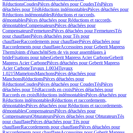
Réductions
Coudes
Pièces détachées pour Coudes
Tés
Pièces
détachées pour Tés
Réductions indémontables
Pièces détachées pour
Réductions indémontables
Réductions et raccords,
démontables
Pièces détachées pour Réductions et raccords,
démontables
Compensateurs
Pièces détachées pour
Compensateurs
Fermetures
Pièces détachées pour Fermetures
Tés
pour chauffage
Pièces détachées pour Tés pour
chauffage
Raccordements pour chauffage
Pièces détachées pour
Raccordements pour chauffage
Accessoires pour Geberit Mapress
Therm
Joints d'étanchéité
Sets de vis pour assemblages à
bride
Fixations pour tubes
Geberit Mapress Acier Carbone
Geberit
Mapress Acier Carbone
Pièces détachées pour Geberit Mapress
Acier Carbone
Tuyaux 1.0034
Tuyaux
1.0215
Mamelons
Manchons
Pièces détachées pour
Manchons
Réductions
Pièces détachées pour
Réductions
Coudes
Pièces détachées pour Coudes
Tés
Pièces
détachées pour Tés
Raccords en croix
Pièces détachées pour
Raccords en croix
Réductions indémontables
Pièces détachées pour
Réductions indémontables
Réductions et raccordements,
démontables
Pièces détachées pour Réductions et raccordements,
démontables
Compensateurs
Pièces détachées pour
Compensateurs
Obturateurs
Pièces détachées pour Obturateurs
Tés
pour chauffage
Pièces détachées pour Tés pour
chauffage
Raccordements pour chauffage
Pièces détachées pour
Raccordements pour chauffage
Accessoires pour Geberit Mapress