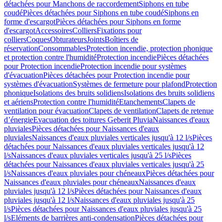
détachées pour Manchons de raccordement
Siphons en tube
coudé
Pièces détachées pour Siphons en tube coudé
Siphons en
forme d'escargot
Pièces détachées pour Siphons en forme
d'escargot
Accessoires
Colliers
Fixations pour
colliers
Coques
Obturateurs
Joints
Boîtiers de
réservation
Consommables
Protection incendie, protection phonique
et protection contre l'humidité
Protection incendie
Pièces détachées
pour Protection incendie
Protection incendie pour systèmes
d'évacuation
Pièces détachées pour Protection incendie pour
systèmes d'évacuation
Systèmes de fermeture pour plafond
Protection
phonique
Isolations des bruits solidiens
Isolations des bruits solidiens
et aériens
Protection contre l'humidité
Etanchements
Clapets de
ventilation pour évacuation
Clapets de ventilation
Clapets de retenue
d’énergie
Evacuation des toitures Geberit Pluvia
Naissances d'eaux
pluviales
Pièces détachées pour Naissances d'eaux
pluviales
Naissances d'eaux pluviales verticales jusqu'à 12 l/s
Pièces
détachées pour Naissances d'eaux pluviales verticales jusqu'à 12
l/s
Naissances d'eaux pluviales verticales jusqu'à 25 l/s
Pièces
détachées pour Naissances d'eaux pluviales verticales jusqu'à 25
l/s
Naissances d'eaux pluviales pour chéneaux
Pièces détachées pour
Naissances d'eaux pluviales pour chéneaux
Naissances d'eaux
pluviales jusqu'à 12 l/s
Pièces détachées pour Naissances d'eaux
pluviales jusqu'à 12 l/s
Naissances d'eaux pluviales jusqu'à 25
l/s
Pièces détachées pour Naissances d'eaux pluviales jusqu'à 25
l/s
Eléments de barrières anti-condensation
Pièces détachées pour