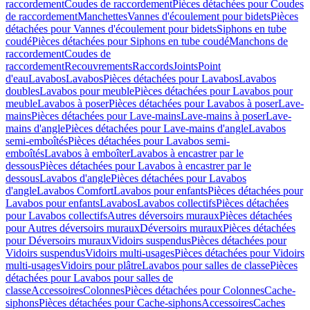
raccordement
Coudes de raccordement
Pièces détachées pour Coudes
de raccordement
Manchettes
Vannes d'écoulement pour bidets
Pièces
détachées pour Vannes d'écoulement pour bidets
Siphons en tube
coudé
Pièces détachées pour Siphons en tube coudé
Manchons de
raccordement
Coudes de
raccordement
Recouvrements
Raccords
Joints
Point
d'eau
Lavabos
Lavabos
Pièces détachées pour Lavabos
Lavabos
doubles
Lavabos pour meuble
Pièces détachées pour Lavabos pour
meuble
Lavabos à poser
Pièces détachées pour Lavabos à poser
Lave-
mains
Pièces détachées pour Lave-mains
Lave-mains à poser
Lave-
mains d'angle
Pièces détachées pour Lave-mains d'angle
Lavabos
semi-emboîtés
Pièces détachées pour Lavabos semi-
emboîtés
Lavabos à emboîter
Lavabos à encastrer par le
dessous
Pièces détachées pour Lavabos à encastrer par le
dessous
Lavabos d'angle
Pièces détachées pour Lavabos
d'angle
Lavabos Comfort
Lavabos pour enfants
Pièces détachées pour
Lavabos pour enfants
Lavabos
Lavabos collectifs
Pièces détachées
pour Lavabos collectifs
Autres déversoirs muraux
Pièces détachées
pour Autres déversoirs muraux
Déversoirs muraux
Pièces détachées
pour Déversoirs muraux
Vidoirs suspendus
Pièces détachées pour
Vidoirs suspendus
Vidoirs multi-usages
Pièces détachées pour Vidoirs
multi-usages
Vidoirs pour plâtre
Lavabos pour salles de classe
Pièces
détachées pour Lavabos pour salles de
classe
Accessoires
Colonnes
Pièces détachées pour Colonnes
Cache-
siphons
Pièces détachées pour Cache-siphons
Accessoires
Caches