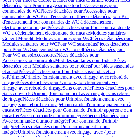
détachées pour Pour rinçage simple touche
Accessoires pour
commandes de WC
Pièces détachées pour Accessoires pour
commandes de WC
Kits d'encastrement
Pièces détachées pour Kits
d'encastrement
Pour commandes de WC à déclenchement
électronique du rinçage
Pièces détachées pour Pour commandes de
WC à déclenchement électronique du rinçage
Modules sanitaires
Geberit Monolith
Modules sanitaires pour WC
Pièces détachées pour
Modules sanitaires pour WC
Pour WC suspendus
Pièces détachées
pour Pour WC suspendus
Pour WC au sol
Pièces détachées pour
Pour WC au sol
Accessoires
Pièces détachées pour
Accessoires
Consommables
Modules sanitaires pour bidets
Pièces
détachées pour Modules sanitaires pour bidets
Pour bidets suspendus
et au sol
Pièces détachées pour Pour bidets suspendus et au
sol
Urinoirs
Urinoirs, fonctionnement avec rinçage, avec rebord de
rinçage
Pièces détachées pour Urinoirs, fonctionnement avec
rinçage, avec rebord de rinçage
Sans couvercle
Pièces détachées pour
Sans couvercle
Urinoirs, fonctionnement avec rinçage, sans rebord
de rinçage
Pièces détachées pour Urinoirs, fonctionnement avec
rinçage, sans rebord de rinçage
Commande d'urinoir apparente ou à
encastrer
Pièces détachées pour Commande d'urinoir apparente ou à
encastrer
Avec commande d'urinoir intégrée
Pièces détachées pour
Avec commande d'urinoir intégrée
Pour commande d'urinoir
intégrée
Pièces détachées pour Pour commande d'urinoir
intégrée
Urinoirs, fonctionnement avec rinçage, avec / pour