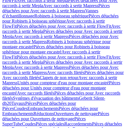
FlowFit
Avec raccords à sertir Mepla
Pièces détachées pour Avec
raccords à sertir Mepla
Avec raccords à sertir Mapress
Pièces
détachées pour Avec raccords à sertir Mapress
Vannes
d’échantillonnage
Robinets à boisseau sphérique
Pièces détachées
pour Robinets à boisseau sphérique
Avec raccords à sertir
FlowFit
Pièces détachées pour Avec raccords à sertir FlowFit
Avec
raccords à sertir Mepla
Pièces détachées pour Avec raccords à sertir
Mepla
Avec raccords à sertir Mapress
Pièces détachées pour Avec
raccords à sertir Mapress
Robinets à boisseau sphérique pour
montage encastré
Pièces détachées pour Robinets à boisseau
sphérique pour montage encastré
Avec raccords à sertir
FlowFit
Pièces détachées pour Avec raccords à sertir FlowFit
Avec
raccords à sertir Mepla
Pièces détachées pour Avec raccords à sertir
Mepla
Avec raccords à sertir Mapress
Pièces détachées pour Avec
raccords à sertir Mapress
Avec raccords filetés
Pièces détachées pour
Avec raccords filetés
Clapets de non retour
Avec raccords à sertir
Mapress
Unités pour compteur d'eau pour montage encastré
Pièces
détachées pour Unités pour compteur d'eau pour montage
encastré
Avec raccords filetés
Pièces détachées pour Avec raccords
filetés
Systèmes d'évacuation des bâtiments
Geberit Silent-
db20
Tuyaux
Pièces
Pièces détachées pour
Pièces
Coudes
Embranchements
Pièces détachées pour
Embranchements
Réductions
Ouvertures de nettoyage
Pièces
détachées pour Ouvertures de nettoyage
Pièces
SuperTube
Coudes
Pièces spéciales
Raccordements
Pièces détachées