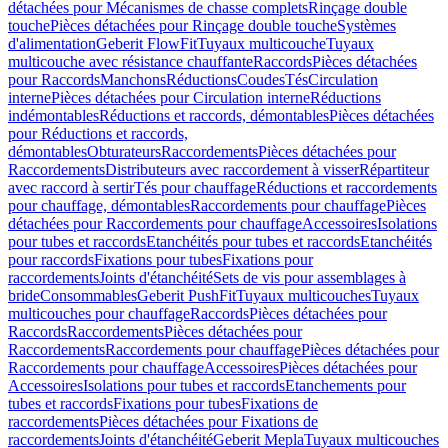
détachées pour Mécanismes de chasse complets
Rinçage double
touche
Pièces détachées pour Rinçage double touche
Systèmes
d'alimentation
Geberit FlowFit
Tuyaux multicouche
Tuyaux
multicouche avec résistance chauffante
Raccords
Pièces détachées
pour Raccords
Manchons
Réductions
Coudes
Tés
Circulation
interne
Pièces détachées pour Circulation interne
Réductions
indémontables
Réductions et raccords, démontables
Pièces détachées
pour Réductions et raccords,
démontables
Obturateurs
Raccordements
Pièces détachées pour
Raccordements
Distributeurs avec raccordement à visser
Répartiteur
avec raccord à sertir
Tés pour chauffage
Réductions et raccordements
pour chauffage, démontables
Raccordements pour chauffage
Pièces
détachées pour Raccordements pour chauffage
Accessoires
Isolations
pour tubes et raccords
Etanchéités pour tubes et raccords
Etanchéités
pour raccords
Fixations pour tubes
Fixations pour
raccordements
Joints d'étanchéité
Sets de vis pour assemblages à
bride
Consommables
Geberit PushFit
Tuyaux multicouches
Tuyaux
multicouches pour chauffage
Raccords
Pièces détachées pour
Raccords
Raccordements
Pièces détachées pour
Raccordements
Raccordements pour chauffage
Pièces détachées pour
Raccordements pour chauffage
Accessoires
Pièces détachées pour
Accessoires
Isolations pour tubes et raccords
Etanchements pour
tubes et raccords
Fixations pour tubes
Fixations de
raccordements
Pièces détachées pour Fixations de
raccordements
Joints d'étanchéité
Geberit Mepla
Tuyaux multicouches