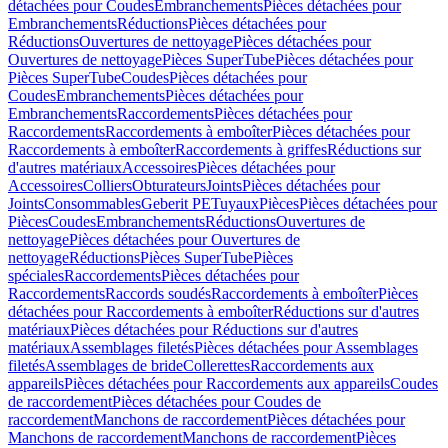
détachées pour Coudes
Embranchements
Pièces détachées pour
Embranchements
Réductions
Pièces détachées pour
Réductions
Ouvertures de nettoyage
Pièces détachées pour
Ouvertures de nettoyage
Pièces SuperTube
Pièces détachées pour
Pièces SuperTube
Coudes
Pièces détachées pour
Coudes
Embranchements
Pièces détachées pour
Embranchements
Raccordements
Pièces détachées pour
Raccordements
Raccordements à emboîter
Pièces détachées pour
Raccordements à emboîter
Raccordements à griffes
Réductions sur
d'autres matériaux
Accessoires
Pièces détachées pour
Accessoires
Colliers
Obturateurs
Joints
Pièces détachées pour
Joints
Consommables
Geberit PE
Tuyaux
Pièces
Pièces détachées pour
Pièces
Coudes
Embranchements
Réductions
Ouvertures de
nettoyage
Pièces détachées pour Ouvertures de
nettoyage
Réductions
Pièces SuperTube
Pièces
spéciales
Raccordements
Pièces détachées pour
Raccordements
Raccords soudés
Raccordements à emboîter
Pièces
détachées pour Raccordements à emboîter
Réductions sur d'autres
matériaux
Pièces détachées pour Réductions sur d'autres
matériaux
Assemblages filetés
Pièces détachées pour Assemblages
filetés
Assemblages de bride
Collerettes
Raccordements aux
appareils
Pièces détachées pour Raccordements aux appareils
Coudes
de raccordement
Pièces détachées pour Coudes de
raccordement
Manchons de raccordement
Pièces détachées pour
Manchons de raccordement
Manchons de raccordement
Pièces