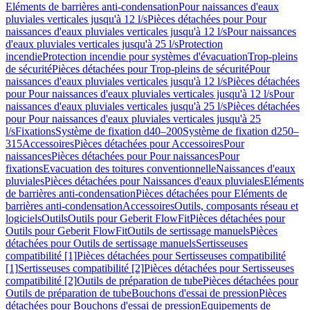
Eléments de barrières anti-condensation
Pour naissances d'eaux
pluviales verticales jusqu'à 12 l/s
Pièces détachées pour Pour
naissances d'eaux pluviales verticales jusqu'à 12 l/s
Pour naissances
d'eaux pluviales verticales jusqu'à 25 l/s
Protection
incendie
Protection incendie pour systèmes d'évacuation
Trop-pleins
de sécurité
Pièces détachées pour Trop-pleins de sécurité
Pour
naissances d'eaux pluviales verticales jusqu'à 12 l/s
Pièces détachées
pour Pour naissances d'eaux pluviales verticales jusqu'à 12 l/s
Pour
naissances d'eaux pluviales verticales jusqu'à 25 l/s
Pièces détachées
pour Pour naissances d'eaux pluviales verticales jusqu'à 25
l/s
Fixations
Système de fixation d40–200
Système de fixation d250–
315
Accessoires
Pièces détachées pour Accessoires
Pour
naissances
Pièces détachées pour Pour naissances
Pour
fixations
Evacuation des toitures conventionnelle
Naissances d'eaux
pluviales
Pièces détachées pour Naissances d'eaux pluviales
Eléments
de barrières anti-condensation
Pièces détachées pour Eléments de
barrières anti-condensation
Accessoires
Outils, composants réseau et
logiciels
Outils
Outils pour Geberit FlowFit
Pièces détachées pour
Outils pour Geberit FlowFit
Outils de sertissage manuels
Pièces
détachées pour Outils de sertissage manuels
Sertisseuses
compatibilité [1]
Pièces détachées pour Sertisseuses compatibilité
[1]
Sertisseuses compatibilité [2]
Pièces détachées pour Sertisseuses
compatibilité [2]
Outils de préparation de tube
Pièces détachées pour
Outils de préparation de tube
Bouchons d'essai de pression
Pièces
détachées pour Bouchons d'essai de pression
Equipements de