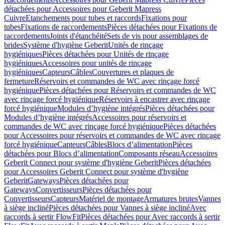
détachées pour Accessoires pour Geberit Mapress
Cuivre
Etanchements pour tubes et raccords
Fixations pour
tubes
Fixations de raccordements
Pièces détachées pour Fixations de
raccordements
Joints d'étanchéité
Sets de vis pour assemblages de
brides
Système d'hygiène Geberit
Unités de rinçage
hygiéniques
Pièces détachées pour Unités de rinçage
hygiéniques
Accessoires pour unités de rinçage
hygiéniques
Capteurs
Câbles
Couvertures et plaques de
fermeture
Réservoirs et commandes de WC avec rinçage forcé
hygiénique
Pièces détachées pour Réservoirs et commandes de WC
avec rinçage forcé hygiénique
Réservoirs à encastrer avec rinçage
forcé hygiénique
Modules d’hygiène intégrés
Pièces détachées pour
Modules d’hygiène intégrés
Accessoires pour réservoirs et
commandes de WC avec rinçage forcé hygiénique
Pièces détachées
pour Accessoires pour réservoirs et commandes de WC avec rinçage
forcé hygiénique
Capteurs
Câbles
Blocs d’alimentation
Pièces
détachées pour Blocs d’alimentation
Composants réseau
Accessoires
Geberit Connect pour système d'hygiène Geberit
Pièces détachées
pour Accessoires Geberit Connect pour système d'hygiène
Geberit
Gateways
Pièces détachées pour
Gateways
Convertisseurs
Pièces détachées pour
Convertisseurs
Capteurs
Matériel de montage
Armatures brutes
Vannes
à siège incliné
Pièces détachées pour Vannes à siège incliné
Avec
raccords à sertir FlowFit
Pièces détachées pour Avec raccords à sertir