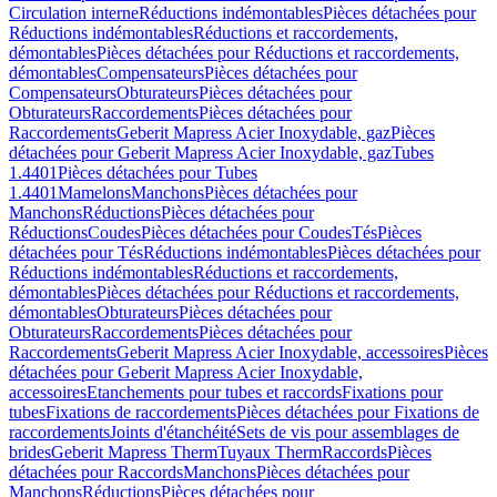
Circulation interne
Réductions indémontables
Pièces détachées pour
Réductions indémontables
Réductions et raccordements,
démontables
Pièces détachées pour Réductions et raccordements,
démontables
Compensateurs
Pièces détachées pour
Compensateurs
Obturateurs
Pièces détachées pour
Obturateurs
Raccordements
Pièces détachées pour
Raccordements
Geberit Mapress Acier Inoxydable, gaz
Pièces
détachées pour Geberit Mapress Acier Inoxydable, gaz
Tubes
1.4401
Pièces détachées pour Tubes
1.4401
Mamelons
Manchons
Pièces détachées pour
Manchons
Réductions
Pièces détachées pour
Réductions
Coudes
Pièces détachées pour Coudes
Tés
Pièces
détachées pour Tés
Réductions indémontables
Pièces détachées pour
Réductions indémontables
Réductions et raccordements,
démontables
Pièces détachées pour Réductions et raccordements,
démontables
Obturateurs
Pièces détachées pour
Obturateurs
Raccordements
Pièces détachées pour
Raccordements
Geberit Mapress Acier Inoxydable, accessoires
Pièces
détachées pour Geberit Mapress Acier Inoxydable,
accessoires
Etanchements pour tubes et raccords
Fixations pour
tubes
Fixations de raccordements
Pièces détachées pour Fixations de
raccordements
Joints d'étanchéité
Sets de vis pour assemblages de
brides
Geberit Mapress Therm
Tuyaux Therm
Raccords
Pièces
détachées pour Raccords
Manchons
Pièces détachées pour
Manchons
Réductions
Pièces détachées pour