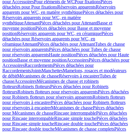
pour Accessoires
Pour eléments de WC
Pour fixations
Pièces
détachées pour Pour fixations
Réservoirs apparents
Réservoirs
apparents pour WC, en matière synthétique
Pièces détachées pour
Réservoirs apparents pour WC, en matière
synthétique
Attenant
Pièces détachées pour Attenant
Basse et
moyenne position
Pièces détachées pour Basse et moyenne
position
Réservoirs apparents pour WC, en céramique
Pièces
détachées pour Réservoirs apparents pour WC, en
céramique
Attenant
Pièces détachées pour Attenant
Tubes de chasse
pour réservoirs apparents
Pièces détachées pour Tubes de chasse
pour réservoirs apparents
Haute position
Pièces détachées pour Haute
position
Basse et moyenne position
Accessoires
Pièces détachées pour
Accessoires
Raccordements
Pièces détachées pour
Raccordements
Joints
Manchettes
Mamelons, rosaces et modérateurs
de débit
Mécanismes de chasse
Réservoirs à encastrer
Tubes de
chasse
Accessoires
Mécanismes de chasse et robinets
flotteurs
Robinets flotteurs
Pièces détachées pour Robinets
flotteurs
Robinets flotteurs pour réservoirs apparents
Pièces détachées
pour Robinets flotteurs pour réservoirs apparents
Robinets flotteurs
pour réservoirs à encastrer
Pièces détachées pour Robinets flotteurs
pour réservoirs à encastrer
Mécanismes de chasse
Pièces détachées
pour Mécanismes de chasse
Rinçage interrompable
Pièces détachées
pour Rinçage interrompable
Rinçage simple touche
Pièces détachées
pour Rinçage simple touche
Rinçage double touche
Pièces détachées
pour Rinçage double touche
Mécanismes de chasse complets
Pièces