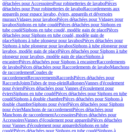
détachées pour Accessoires
Pour robinetteries de lavabo
Pièces
détachées pour Pour robinetteries de lavabo
Raccordements aux
appareils pour espace lavabo, éviers, appareils et déversoirs
muraux
Vidages pour lavabos
Pièces détachées pour Vidages pour
lavabos
Siphons en tube coudé
Pièces détachées pour Siphons en
tube coudé
Siphons en tube coudé, modèle gain de place
Pièces
détachées pour Siphons en tube coudé, modèle gain de
place
Siphons à tube plongeur pour lavabos
Pièces détachées pour
Siphons à tube plongeur pour lavabos
Siphons à tube plongeur pour
lavabos, modèle gain de place
Pièces détachées pour Siphons à tube
plongeur pour lavabos, modèle gain de place
Siphons à
encastrer
Pièces détachées pour Siphons à encastrer
Raccordements
de lavabo
Pièces détachées pour Raccordements de lavabo
Manchons
de raccordement
Coudes de
raccordement
Recouvrements
Raccords
Pièces détachées pour
Raccords
Joints
Tubes de trop-plein
Rallonges
Vannes d'écoulement
pour éviers
Pièces détachées pour Vannes d'écoulement pour
éviers
Siphons en tube coudé
Pièces détachées pour Siphons en tube
coudé
Siphons à double chambre
Pièces détachées pour Siphons à
double chambre
Siphons pour évier
Pièces détachées pour Siphons
pour évier
Manchons de raccordement
Pièces détachées pour
Manchons de raccordement
Accessoires
Pièces détachées pour
Accessoires
Vannes d'écoulement pour appareils
Pièces détachées
pour Vannes d'écoulement pour appareils
Siphons en tube
coudé
Pièces détachées pour Siphons en tube coudé
Siphons à