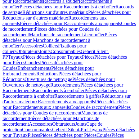
pour Raccordements
Raccords à souder
Raccordements à
emboîter
Pièces détachées pour Raccordements à emboîter
Raccords
de serrage
Réductions sur d'autres matériaux
Pièces détachées pour
Réductions sur d'autres matériaux
Raccordements aux
appareils
Pièces détachées pour Raccordements aux appareils
Coudes
de raccordement
Pièces détachées pour Coudes de
raccordement
Manchons de raccordement à emboîter
Pièces
détachées pour Manchons de raccordement à
emboîter
Accessoires
Colliers
Fixations pour
colliers
Obturateurs
Joints
Consommables
Geberit Silent-
PP
Tuyaux
Pièces détachées pour Tuyaux
Pièces
Pièces détachées
pour Pièces
Coudes
Pièces détachées pour
Coudes
Embranchements
Pièces détachées pour
Embranchements
Réductions
Pièces détachées pour
Réductions
Ouvertures de nettoyage
Pièces détachées pour
Ouvertures de nettoyage
Raccordements
Pièces détachées pour
Raccordements
Raccordements à emboîter
Pièces détachées pour
Raccordements à emboîter
Raccordements à griffes
Réductions sur
d'autres matériaux
Raccordements aux appareils
Pièces détachées
pour Raccordements aux appareils
Coudes de raccordement
Pièces
détachées pour Coudes de raccordement
Manchons de
raccordement
Pièces détachées pour Manchons de
raccordement
Accessoires
Obturateurs
Joints
Cape de
protection
Consommables
Geberit Silent-Pro
Tuyaux
Pièces détachées
pour Tuyaux
Pièces
Pièces détachées pour Pièces
Coudes
Pièces