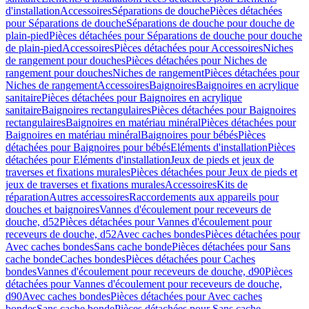
d'installation
Accessoires
Séparations de douche
Pièces détachées
pour Séparations de douche
Séparations de douche pour douche de
plain-pied
Pièces détachées pour Séparations de douche pour douche
de plain-pied
Accessoires
Pièces détachées pour Accessoires
Niches
de rangement pour douches
Pièces détachées pour Niches de
rangement pour douches
Niches de rangement
Pièces détachées pour
Niches de rangement
Accessoires
Baignoires
Baignoires en acrylique
sanitaire
Pièces détachées pour Baignoires en acrylique
sanitaire
Baignoires rectangulaires
Pièces détachées pour Baignoires
rectangulaires
Baignoires en matériau minéral
Pièces détachées pour
Baignoires en matériau minéral
Baignoires pour bébés
Pièces
détachées pour Baignoires pour bébés
Eléments d'installation
Pièces
détachées pour Eléments d'installation
Jeux de pieds et jeux de
traverses et fixations murales
Pièces détachées pour Jeux de pieds et
jeux de traverses et fixations murales
Accessoires
Kits de
réparation
Autres accessoires
Raccordements aux appareils pour
douches et baignoires
Vannes d'écoulement pour receveurs de
douche, d52
Pièces détachées pour Vannes d'écoulement pour
receveurs de douche, d52
Avec caches bondes
Pièces détachées pour
Avec caches bondes
Sans cache bonde
Pièces détachées pour Sans
cache bonde
Caches bondes
Pièces détachées pour Caches
bondes
Vannes d'écoulement pour receveurs de douche, d90
Pièces
détachées pour Vannes d'écoulement pour receveurs de douche,
d90
Avec caches bondes
Pièces détachées pour Avec caches
bondes
Sans cache bonde
Pièces détachées pour Sans cache