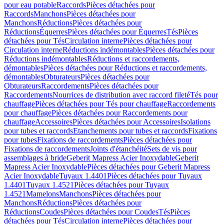
pour eau potable
Raccords
Pièces détachées pour
Raccords
Manchons
Pièces détachées pour
Manchons
Réductions
Pièces détachées pour
Réductions
Équerres
Pièces détachées pour Équerres
Tés
Pièces
détachées pour Tés
Circulation interne
Pièces détachées pour
Circulation interne
Réductions indémontables
Pièces détachées pour
Réductions indémontables
Réductions et raccordements,
démontables
Pièces détachées pour Réductions et raccordements,
démontables
Obturateurs
Pièces détachées pour
Obturateurs
Raccordements
Pièces détachées pour
Raccordements
Nourrices de distribution avec raccord fileté
Tés pour
chauffage
Pièces détachées pour Tés pour chauffage
Raccordements
pour chauffage
Pièces détachées pour Raccordements pour
chauffage
Accessoires
Pièces détachées pour Accessoires
Isolations
pour tubes et raccords
Etanchements pour tubes et raccords
Fixations
pour tubes
Fixations de raccordements
Pièces détachées pour
Fixations de raccordements
Joints d'étanchéité
Sets de vis pour
assemblages à bride
Geberit Mapress Acier Inoxydable
Geberit
Mapress Acier Inoxydable
Pièces détachées pour Geberit Mapress
Acier Inoxydable
Tuyaux 1.4401
Pièces détachées pour Tuyaux
1.4401
Tuyaux 1.4521
Pièces détachées pour Tuyaux
1.4521
Mamelons
Manchons
Pièces détachées pour
Manchons
Réductions
Pièces détachées pour
Réductions
Coudes
Pièces détachées pour Coudes
Tés
Pièces
détachées pour Tés
Circulation interne
Pièces détachées pour