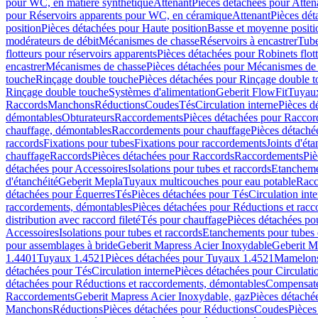
pour WC, en matière synthétique
Attenant
Pièces détachées pour Atten
pour Réservoirs apparents pour WC, en céramique
Attenant
Pièces dét
position
Pièces détachées pour Haute position
Basse et moyenne positi
modérateurs de débit
Mécanismes de chasse
Réservoirs à encastrer
Tube
flotteurs pour réservoirs apparents
Pièces détachées pour Robinets flott
encastrer
Mécanismes de chasse
Pièces détachées pour Mécanismes de
touche
Rinçage double touche
Pièces détachées pour Rinçage double 
Rinçage double touche
Systèmes d'alimentation
Geberit FlowFit
Tuyaux
Raccords
Manchons
Réductions
Coudes
Tés
Circulation interne
Pièces d
démontables
Obturateurs
Raccordements
Pièces détachées pour Racco
chauffage, démontables
Raccordements pour chauffage
Pièces détaché
raccords
Fixations pour tubes
Fixations pour raccordements
Joints d'éta
chauffage
Raccords
Pièces détachées pour Raccords
Raccordements
Piè
détachées pour Accessoires
Isolations pour tubes et raccords
Etanchemen
d'étanchéité
Geberit Mepla
Tuyaux multicouches pour eau potable
Racc
détachées pour Équerres
Tés
Pièces détachées pour Tés
Circulation int
raccordements, démontables
Pièces détachées pour Réductions et rac
distribution avec raccord fileté
Tés pour chauffage
Pièces détachées po
Accessoires
Isolations pour tubes et raccords
Etanchements pour tubes 
pour assemblages à bride
Geberit Mapress Acier Inoxydable
Geberit M
1.4401
Tuyaux 1.4521
Pièces détachées pour Tuyaux 1.4521
Mamelon
détachées pour Tés
Circulation interne
Pièces détachées pour Circulati
détachées pour Réductions et raccordements, démontables
Compensat
Raccordements
Geberit Mapress Acier Inoxydable, gaz
Pièces détaché
Manchons
Réductions
Pièces détachées pour Réductions
Coudes
Pièces