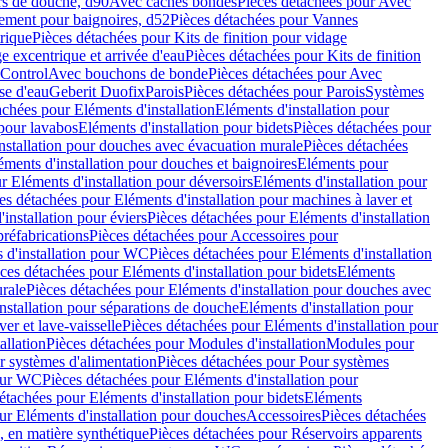
rs de douche, d90
Avec caches bondes
Pièces détachées pour Avec
ement pour baignoires, d52
Pièces détachées pour Vannes
trique
Pièces détachées pour Kits de finition pour vidage
ge excentrique et arrivée d'eau
Pièces détachées pour Kits de finition
hControl
Avec bouchons de bonde
Pièces détachées pour Avec
se d'eau
Geberit Duofix
Parois
Pièces détachées pour Parois
Systèmes
achées pour Eléments d'installation
Eléments d'installation pour
 pour lavabos
Eléments d'installation pour bidets
Pièces détachées pour
nstallation pour douches avec évacuation murale
Pièces détachées
ments d'installation pour douches et baignoires
Eléments pour
r Eléments d'installation pour déversoirs
Eléments d'installation pour
es détachées pour Eléments d'installation pour machines à laver et
installation pour éviers
Pièces détachées pour Eléments d'installation
réfabrications
Pièces détachées pour Accessoires pour
 d'installation pour WC
Pièces détachées pour Eléments d'installation
ces détachées pour Eléments d'installation pour bidets
Eléments
urale
Pièces détachées pour Eléments d'installation pour douches avec
nstallation pour séparations de douche
Eléments d'installation pour
er et lave-vaisselle
Pièces détachées pour Eléments d'installation pour
allation
Pièces détachées pour Modules d'installation
Modules pour
r systèmes d'alimentation
Pièces détachées pour Pour systèmes
pour WC
Pièces détachées pour Eléments d'installation pour
étachées pour Eléments d'installation pour bidets
Eléments
ur Eléments d'installation pour douches
Accessoires
Pièces détachées
 en matière synthétique
Pièces détachées pour Réservoirs apparents