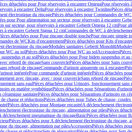
èces détachées pour Pour réservoirs à encastrer Omega
Pour réservoirs 
ervoirs à encastrer Delta
Pour réservoirs à encastrer Twinline
Pièces déta
t électronique du rinçage
Pièces détachées pour Commandes de WC à
ées pour Pour alimentation sur secteur, pour réservoirs à encastrer Geb
on sur secteur, pour réservoirs à encastrer Geberit Omega 12 cm
Pour al
irs à encastrer Geberit Sigma 12 cm
Commandes de WC à déclenchement
ièces détachées pour Pour rinçage double touche
Pour rinçage simple t
ommandes de WC
Kits d'encastrement
Pièces détachées pour Kits d'encast
t électronique du rinçage
Modules sanitaires Geberit Monolith
Modules
our WC au sol
Pièces détachées pour Pour WC au sol
Accessoires
Pièces
 suspendus et au sol
Pièces détachées pour Pour bidets suspendus et au 
avec rebord de rinçage
Sans couvercle
Pièces détachées pour Sans couve
sans rebord de rinçage
Commande d'urinoir apparente ou à encastrer
Piè
rinoir intégrée
Pour commande d'urinoir intégrée
Pièces détachées pou
nnement avec rinçage, avec / pour couvercle
Sans rebord de rinçage
Pièc
onnement sans eau
Pièces détachées pour Urinoirs, fonctionnement sans 
inoirs en matière synthétique
Pièces détachées pour Séparations d'urinoi
n céramique sanitaire
Pièces détachées pour Séparations d'urinoirs en cé
 de chasse et réductions
Pièces détachées pour Tubes de chasse, coudes 
stré
Pièces détachées pour Montage encastré
A déclenchement électroniq
enchement électronique du rinçage, alimentation par piles
Pièces détach
 A déclenchement pneumatique du rinçage
Basic
Pièces détachées pour B
cteur
Pièces détachées pour A déclenchement électronique du rinçage, al
que du rinçage, alimentation par piles
Accessoires
Pièces détachées pou
de chasse et réductions
Sets de rénovation
Pièces détachées pour Sets de