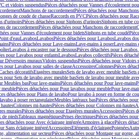
C et vidoirs suspendus
Pièces détachées pour Vannes d'écoulement pou
ccordement
Manchons de raccordement
Pièces détachées pour Manchons
longes de coude de chasse
Raccords en PVC
Pièces détachées pour Ra
s d'urinoirs
Pièces détachées pour Siphons d'urinoirs
Siphons en tube c
ns de raccordement
Pièces détachées pour Manchons de raccordement
C
chées pour Vannes d'écoulement pour bidets
Siphons en tube coudé
Pièc
Point d'eau
Lavabos
Lavabos
Pièces détachées pour Lavabos
Lavabos dou
ains
Pièces détachées pour Lave-mains
Lave-mains à poser
Lave-mains 
oîter
Lavabos à encastrer par le dessous
Pièces détachées pour Lavabos à
ées pour Lavabos pour enfants
Lavabos
Lavabos collectifs
Pièces détaché
our Déversoirs muraux
Vidoirs suspendus
Pièces détachées pour Vidoirs
es pour Lavabos pour salles de classe
Accessoires
Colonnes
Pièces détac
Caches décoratifs
Etagères murales
Sets de lavabo avec meuble bas
Sets 
es pour Sets de lavabo avec meuble bas
Sets de lavabo pour meuble ave
ur Meubles bas
Pour lave-mains
Pièces détachées pour Pour lave-mains
P
r meuble
Pièces détachées pour Pour lavabos pour meuble
Pour lave-mai
ces détachées pour Plans de lavabo
Pour lavabo à poser en forme de cou
lavabo à poser rectangulaire
Meubles latéraux bas
Pièces détachées pour
 hautes
Colonnes mi-hautes
Pièces détachées pour Colonnes mi-hautes
A
res murales
Pièces détachées pour Etagères murales
Accessoires
Pièces d
x de pieds
Tableaux magnétiques
Prises électriques
Pièces détachées pour 
es détachées pour Avec éclairage intégrée
Armoires à glace
Pièces détac
ur Sans éclairage intégré
Accessoires
Eléments d'éclairage
Poignées
Autr
e, alimentation sur secteur
Pièces détachées pour Montage sur gorge, al
gorge, alimentation par générateur
Pièces détachées pour Montage sur g