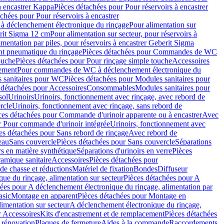
à encastrer Kappa
Pièces détachées pour Pour réservoirs à encastrer
chées pour Pour réservoirs à encastrer
 déclenchement électronique du rinçage
Pour alimentation sur
erit Sigma 12 cm
Pour alimentation sur secteur, pour réservoirs à
imentation par piles, pour réservoirs à encastrer Geberit Sigma
 pneumatique du rinçage
Pièces détachées pour Commandes de WC
ouche
Pièces détachées pour Pour rinçage simple touche
Accessoires
rement
Pour commandes de WC à déclenchement électronique du
 sanitaires pour WC
Pièces détachées pour Modules sanitaires pour
 détachées pour Accessoires
Consommables
Modules sanitaires pour
sol
Urinoirs
Urinoirs, fonctionnement avec rinçage, avec rebord de
rcle
Urinoirs, fonctionnement avec rinçage, sans rebord de
ces détachées pour Commande d'urinoir apparente ou à encastrer
Avec
r Pour commande d'urinoir intégrée
Urinoirs, fonctionnement avec
es détachées pour Sans rebord de rinçage
Avec rebord de
eau
Sans couvercle
Pièces détachées pour Sans couvercle
Séparations
rs en matière synthétique
Séparations d'urinoirs en verre
Pièces
ramique sanitaire
Accessoires
Pièces détachées pour
de chasse et réductions
Matériel de fixation
Bondes
Diffuseur
ue du rinçage, alimentation sur secteur
Pièces détachées pour A
ées pour A déclenchement électronique du rinçage, alimentation par
asic
Montage en apparent
Pièces détachées pour Montage en
imentation sur secteur
A déclenchement électronique du rinçage,
r Accessoires
Kits d'encastrement et de remplacement
Pièces détachées
 rénovation
Plaques de fermeture
Aides à la commande
Raccordements