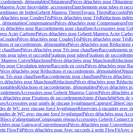
accordements, démontables
Obturateurs
Pièces détachées pour Obturateur
Mapress Acier Inoxydable, accessoires
Etanchements pour tubes et racc
ssemblages de brides
Geberit Mapress Therm
Tuyaux Therm
Raccords
Piè
 détachées pour Coudes
Tés
Pièces détachées pour Tés
Réductions indém
s, démontables
Compensateurs
Pièces détachées pour Compensateurs
Fer
ces détachées pour Raccordements pour chauffage
Accessoires pour Ge
ress Acier Carbone
Pièces détachées pour Geberit Mapress Acier Carb
ns
Coudes
Pièces détachées pour Coudes
Tés
Pièces détachées pour Tés
Ra
ions et raccordements, démontables
Pièces détachées pour Réductions 
r chauffage
Pièces détachées pour Tés pour chauffage
Raccordements po
ts pour tubes et raccords
Fixations pour tubes
Fixations de raccordeme
t Mapress Cuivre
Manchons
Pièces détachées pour Manchons
Réduction
ées pour Circulation interne
Raccords en croix
Pièces détachées pour Ra
Pièces détachées pour Réductions et raccordements, démontables
Obtura
our Tés pour chauffage
Raccordements pour chauffage
Pièces détachées
es détachées pour Manchons
Réductions
Pièces détachées pour Réducti
montables
Réductions et raccordements, démontables
Pièces détachées p
cordements
Accessoires pour Geberit Mapress Cuivre
Pièces détachées 
s détachées pour Fixations de raccordements
Joints d'étanchéité
Sets de 
ues
Accessoires pour unités de rinçage hygiéniques
Capteurs
Câbles
Couve
des de WC avec rinçage forcé hygiénique
Réservoirs à encastrer avec r
mandes de WC avec rinçage forcé hygiénique
Pièces détachées pour Acc
 Blocs d’alimentation
Composants réseau
Accessoires Geberit Connect p
achées pour Gateways
Convertisseurs
Pièces détachées pour Convertisse
rtir FlowFit
Pièces détachées pour Avec raccords à sertir FlowFit
Avec r