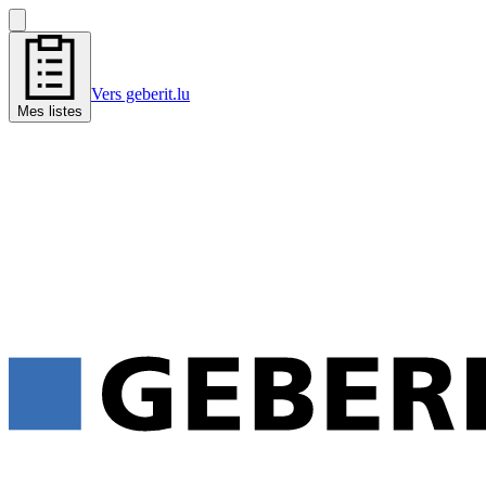
Vers geberit.lu
Mes listes