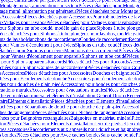
Montage mural, alimentation sur secteur
Pièces détachées pour Montage 
age mural, alimentation par générateur
Pièces détachées pour Montage m
s
Accessoires
Pièces détachées pour Accessoires
Pour robinetteries de la
ux
Vidages pour lavabos
Pièces détachées pour Vidages pour lavabos
Sip
our Siphons en tube coudé, modèle gain de place
Siphons à tube plonge
ièces détachées pour Siphons à tube plongeur pour lavabos, modèle gai
nts de lavabo
Manchons de raccordement
Coudes de raccordement
Reco
 pour Vannes d'écoulement pour éviers
Siphons en tube coudé
Pièces dé
étachées pour Siphons pour évier
Manchons de raccordement
Pièces dét
 pour Vannes d'écoulement pour appareils
Siphons en tube coudé
Pièces
s pour Siphons apparents
Raccords
Pièces détachées pour Raccords
Acces
achées pour Siphons
Coudes de raccordement
Pièces détachées pour Co
s
Accessoires
Pièces détachées pour Accessoires
Douches et baignoires
D
chées pour Ecoulements de douche
Accessoires pour écoulements de do
des pour douches de plain-pied
Accessoires pour bondes pour douches d
cuations murales
Accessoires pour évacuations murales
Pièces détachées
e en matériau minéral et éléments d’installation Geberit Duofix
Receve
aire
Eléments d'installation
Pièces détachées pour Eléments d'installatio
tachées pour Séparations de douche pour douche de plain-pied
Accessoi
hes de rangement
Pièces détachées pour Niches de rangement
Accessoir
chées pour Baignoires rectangulaires
Baignoires en matériau minéral
Pièc
tion
Pièces détachées pour Eléments d'installation
Jeux de pieds et jeux d
res accessoires
Raccordements aux appareils pour douches et baignoire
s bondes
Pièces détachées pour Avec caches bondes
Sans cache bonde
Pi