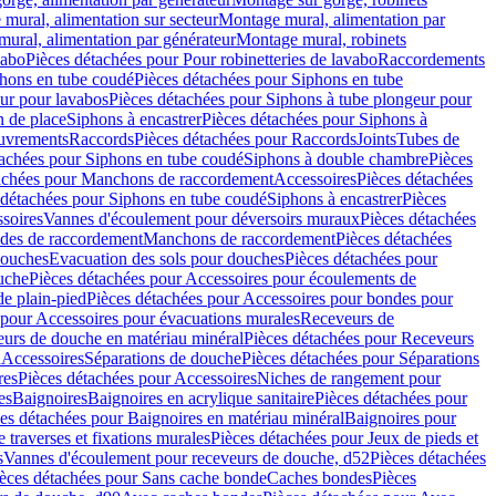
mural, alimentation sur secteur
Montage mural, alimentation par
ural, alimentation par générateur
Montage mural, robinets
vabo
Pièces détachées pour Pour robinetteries de lavabo
Raccordements
hons en tube coudé
Pièces détachées pour Siphons en tube
ur pour lavabos
Pièces détachées pour Siphons à tube plongeur pour
n de place
Siphons à encastrer
Pièces détachées pour Siphons à
uvrements
Raccords
Pièces détachées pour Raccords
Joints
Tubes de
tachées pour Siphons en tube coudé
Siphons à double chambre
Pièces
achées pour Manchons de raccordement
Accessoires
Pièces détachées
 détachées pour Siphons en tube coudé
Siphons à encastrer
Pièces
soires
Vannes d'écoulement pour déversoirs muraux
Pièces détachées
udes de raccordement
Manchons de raccordement
Pièces détachées
ouches
Evacuation des sols pour douches
Pièces détachées pour
uche
Pièces détachées pour Accessoires pour écoulements de
e plain-pied
Pièces détachées pour Accessoires pour bondes pour
 pour Accessoires pour évacuations murales
Receveurs de
urs de douche en matériau minéral
Pièces détachées pour Receveurs
n
Accessoires
Séparations de douche
Pièces détachées pour Séparations
res
Pièces détachées pour Accessoires
Niches de rangement pour
es
Baignoires
Baignoires en acrylique sanitaire
Pièces détachées pour
es détachées pour Baignoires en matériau minéral
Baignoires pour
e traverses et fixations murales
Pièces détachées pour Jeux de pieds et
s
Vannes d'écoulement pour receveurs de douche, d52
Pièces détachées
èces détachées pour Sans cache bonde
Caches bondes
Pièces