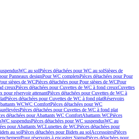
suspendus
WC au sol
Pièces détachées pour WC au sol
Sièges de
 pour Panneaux design
Pour WC complets
Pièces détachées pour Pour
Pour sièges de WC
Pièces détachées pour Pour sièges de WC
Pour
nd creux
Pièces détachées pour Cuvettes de WC à fond creux
Cuvettes
 pour réservoir attenant
Pièces détachées pour Cuvettes de WC à
lat
Pièces détachées pour Cuvettes de WC à fond plat
Réservoirs
Abattants WC
WC Comfort
Pièces détachées pour WC
surélevées
Pièces détachées pour Cuvettes de WC à fond plat
ces détachées pour Abattants WC Comfort
Abattants WC
Pièces
s
WC suspendus
Pièces détachées pour WC suspendus
WC au
hées pour Abattants WC
Lunettes de WC
Pièces détachées pour
idets au sol
Pièces détachées pour Bidets au sol
Accessoires
Pièces
clenchement
Pour réservoirs à encastrer Sigma
Pièces détachées pour