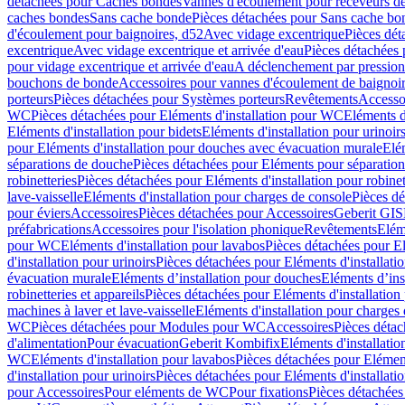
détachées pour Caches bondes
Vannes d'écoulement pour receveurs d
caches bondes
Sans cache bonde
Pièces détachées pour Sans cache bo
d'écoulement pour baignoires, d52
Avec vidage excentrique
Pièces dét
excentrique
Avec vidage excentrique et arrivée d'eau
Pièces détachées 
pour vidage excentrique et arrivée d'eau
A déclenchement par pressio
bouchons de bonde
Accessoires pour vannes d'écoulement de baignoi
porteurs
Pièces détachées pour Systèmes porteurs
Revêtements
Accesso
WC
Pièces détachées pour Eléments d'installation pour WC
Eléments d
Eléments d'installation pour bidets
Eléments d'installation pour urinoir
pour Eléments d'installation pour douches avec évacuation murale
Elé
séparations de douche
Pièces détachées pour Eléments pour séparatio
robinetteries
Pièces détachées pour Eléments d'installation pour robinet
lave-vaisselle
Eléments d'installation pour charges de console
Pièces dé
pour éviers
Accessoires
Pièces détachées pour Accessoires
Geberit GIS
préfabrications
Accessoires pour l'isolation phonique
Revêtements
Eléme
pour WC
Eléments d'installation pour lavabos
Pièces détachées pour El
d'installation pour urinoirs
Pièces détachées pour Eléments d'installatio
évacuation murale
Eléments d’installation pour douches
Eléments d’ins
robinetteries et appareils
Pièces détachées pour Eléments d'installation 
machines à laver et lave-vaisselle
Eléments d'installation pour charges
WC
Pièces détachées pour Modules pour WC
Accessoires
Pièces détac
d'alimentation
Pour évacuation
Geberit Kombifix
Eléments d'installatio
WC
Eléments d'installation pour lavabos
Pièces détachées pour Elément
d'installation pour urinoirs
Pièces détachées pour Eléments d'installatio
pour Accessoires
Pour eléments de WC
Pour fixations
Pièces détachées