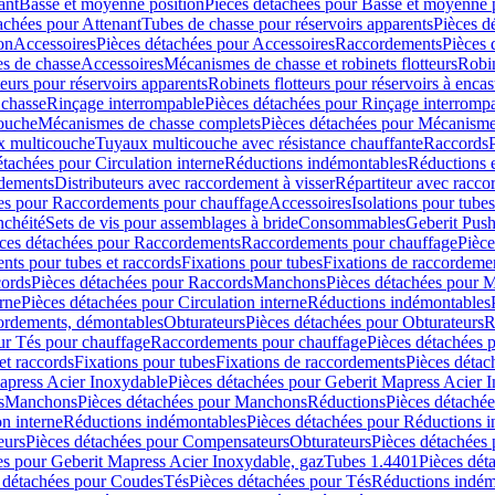
ant
Basse et moyenne position
Pièces détachées pour Basse et moyenne 
achées pour Attenant
Tubes de chasse pour réservoirs apparents
Pièces d
on
Accessoires
Pièces détachées pour Accessoires
Raccordements
Pièces 
s de chasse
Accessoires
Mécanismes de chasse et robinets flotteurs
Robin
eurs pour réservoirs apparents
Robinets flotteurs pour réservoirs à encas
 chasse
Rinçage interrompable
Pièces détachées pour Rinçage interromp
touche
Mécanismes de chasse complets
Pièces détachées pour Mécanisme
 multicouche
Tuyaux multicouche avec résistance chauffante
Raccords
étachées pour Circulation interne
Réductions indémontables
Réductions e
rdements
Distributeurs avec raccordement à visser
Répartiteur avec raccor
es pour Raccordements pour chauffage
Accessoires
Isolations pour tubes
nchéité
Sets de vis pour assemblages à bride
Consommables
Geberit Push
ces détachées pour Raccordements
Raccordements pour chauffage
Pièce
ts pour tubes et raccords
Fixations pour tubes
Fixations de raccordeme
ords
Pièces détachées pour Raccords
Manchons
Pièces détachées pour 
erne
Pièces détachées pour Circulation interne
Réductions indémontables
cordements, démontables
Obturateurs
Pièces détachées pour Obturateurs
R
ur Tés pour chauffage
Raccordements pour chauffage
Pièces détachées 
et raccords
Fixations pour tubes
Fixations de raccordements
Pièces détac
apress Acier Inoxydable
Pièces détachées pour Geberit Mapress Acier 
s
Manchons
Pièces détachées pour Manchons
Réductions
Pièces détaché
on interne
Réductions indémontables
Pièces détachées pour Réductions 
eurs
Pièces détachées pour Compensateurs
Obturateurs
Pièces détachées 
es pour Geberit Mapress Acier Inoxydable, gaz
Tubes 1.4401
Pièces dét
 détachées pour Coudes
Tés
Pièces détachées pour Tés
Réductions indém