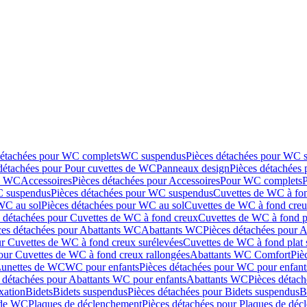
détachées pour WC complets
WC suspendus
Pièces détachées pour WC 
détachées pour Pour cuvettes de WC
Panneaux design
Pièces détachées
de WC
Accessoires
Pièces détachées pour Accessoires
Pour WC complets
 suspendus
Pièces détachées pour WC suspendus
Cuvettes de WC à fo
WC au sol
Pièces détachées pour WC au sol
Cuvettes de WC à fond creux
s détachées pour Cuvettes de WC à fond creux
Cuvettes de WC à fond p
ces détachées pour Abattants WC
Abattants WC
Pièces détachées pour 
ur Cuvettes de WC à fond creux surélevées
Cuvettes de WC à fond plat 
our Cuvettes de WC à fond creux rallongées
Abattants WC Comfort
Piè
Lunettes de WC
WC pour enfants
Pièces détachées pour WC pour enfant
 détachées pour Abattants WC pour enfants
Abattants WC
Pièces détac
ixation
Bidets
Bidets suspendus
Pièces détachées pour Bidets suspendus
B
 de WC
Plaques de déclenchement
Pièces détachées pour Plaques de dé