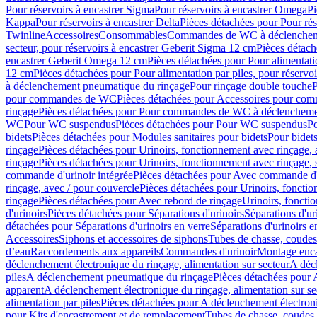
Pour réservoirs à encastrer Sigma
Pour réservoirs à encastrer Omega
Pi
Kappa
Pour réservoirs à encastrer Delta
Pièces détachées pour Pour rés
Twinline
Accessoires
Consommables
Commandes de WC à déclenchemen
secteur, pour réservoirs à encastrer Geberit Sigma 12 cm
Pièces détach
encastrer Geberit Omega 12 cm
Pièces détachées pour Pour alimentati
12 cm
Pièces détachées pour Pour alimentation par piles, pour réservo
à déclenchement pneumatique du rinçage
Pour rinçage double touche
P
pour commandes de WC
Pièces détachées pour Accessoires pour c
rinçage
Pièces détachées pour Pour commandes de WC à déclenchemen
WC
Pour WC suspendus
Pièces détachées pour Pour WC suspendus
P
bidets
Pièces détachées pour Modules sanitaires pour bidets
Pour bidets
rinçage
Pièces détachées pour Urinoirs, fonctionnement avec rinçage, 
rinçage
Pièces détachées pour Urinoirs, fonctionnement avec rinçage, 
commande d'urinoir intégrée
Pièces détachées pour Avec commande d'u
rinçage, avec / pour couvercle
Pièces détachées pour Urinoirs, fonctio
rinçage
Pièces détachées pour Avec rebord de rinçage
Urinoirs, foncti
d'urinoirs
Pièces détachées pour Séparations d'urinoirs
Séparations d'ur
détachées pour Séparations d'urinoirs en verre
Séparations d'urinoirs e
Accessoires
Siphons et accessoires de siphons
Tubes de chasse, coudes
d’eau
Raccordements aux appareils
Commandes d'urinoir
Montage enca
déclenchement électronique du rinçage, alimentation sur secteur
A décl
piles
A déclenchement pneumatique du rinçage
Pièces détachées pour
apparent
A déclenchement électronique du rinçage, alimentation sur se
alimentation par piles
Pièces détachées pour A déclenchement électroni
pour Kits d'encastrement et de remplacement
Tubes de chasse, coudes 