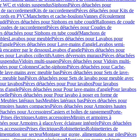
r WC et vidoirs suspendus
Siphons
Pièces détachées pour
 de raccordement
Kits de raccordement
Pièces détachées pour Kits de
ccords en PVC
Manchettes et cache-boulons
Vannes d'écoulement
oudé
Pièces détachées pour Siphons en tube coudé
Rallonges de coude
oudes de raccordement
Pièces détachées pour Coudes de
es détachées pour Siphons en tube coudé
Manchons de
bles
Lavabos pour meuble
Pièces détachées pour Lavabos pour
d'angle
Pièces détachées pour Lave-mains d'angle
Lavabos semi-
 encastrer par le dessous
Lavabos d'angle
Pièces détachées pour
es pour Lavabos collectifs
Autres déversoirs muraux
Pièces détachées
 suspendus
Vidoirs multi-usages
Pièces détachées pour Vidoirs multi-
hées pour Colonnes
Cache-siphons
Pièces détachées pour Cache-
de lave-mains avec meuble bas
Pièces détachées pour Sets de lave-
c meuble bas
Pièces détachées pour Sets de lavabo pour meuble avec
our lavabos
Pièces détachées pour Pour lavabos
Pour lavabos
ns d'angle
Pièces détachées pour Pour lave-mains d'angle
Pour lavabos
pelle
Pièces détachées pour Pour lavabo à poser en forme de
 Meubles latéraux bas
Meubles latéraux bas
Pièces détachées pour
rmoires hautes compactes
Pièces détachées pour Armoires hautes
étachées pour Accessoires
Casiers et boîtes de rangement
Porte-
Prises électriques
Autres accessoires
Miroirs et armoires à
hées pour Armoires à glace
Avec éclairage intégrée
Pièces détachées
es accessoires
Prises électriques
Robinetteries
Robinetteries de
imentation sur secteur
Montage sur gorge, alimentation par piles
Pièces
orge, alimentation par générateur
Montage sur gorge, robinets