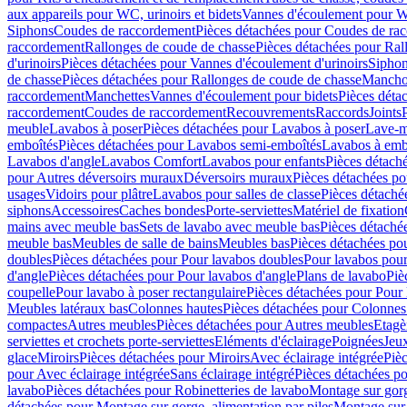
aux appareils pour WC, urinoirs et bidets
Vannes d'écoulement pour W
Siphons
Coudes de raccordement
Pièces détachées pour Coudes de ra
raccordement
Rallonges de coude de chasse
Pièces détachées pour Ral
d'urinoirs
Pièces détachées pour Vannes d'écoulement d'urinoirs
Siphon
de chasse
Pièces détachées pour Rallonges de coude de chasse
Mancho
raccordement
Manchettes
Vannes d'écoulement pour bidets
Pièces déta
raccordement
Coudes de raccordement
Recouvrements
Raccords
Joints
meuble
Lavabos à poser
Pièces détachées pour Lavabos à poser
Lave-m
emboîtés
Pièces détachées pour Lavabos semi-emboîtés
Lavabos à emb
Lavabos d'angle
Lavabos Comfort
Lavabos pour enfants
Pièces détach
pour Autres déversoirs muraux
Déversoirs muraux
Pièces détachées p
usages
Vidoirs pour plâtre
Lavabos pour salles de classe
Pièces détaché
siphons
Accessoires
Caches bondes
Porte-serviettes
Matériel de fixation
mains avec meuble bas
Sets de lavabo avec meuble bas
Pièces détaché
meuble bas
Meubles de salle de bains
Meubles bas
Pièces détachées po
doubles
Pièces détachées pour Pour lavabos doubles
Pour lavabos pou
d'angle
Pièces détachées pour Pour lavabos d'angle
Plans de lavabo
Piè
coupelle
Pour lavabo à poser rectangulaire
Pièces détachées pour Pour 
Meubles latéraux bas
Colonnes hautes
Pièces détachées pour Colonnes
compactes
Autres meubles
Pièces détachées pour Autres meubles
Etagè
serviettes et crochets porte-serviettes
Eléments d'éclairage
Poignées
Jeu
glace
Miroirs
Pièces détachées pour Miroirs
Avec éclairage intégrée
Pièc
pour Avec éclairage intégrée
Sans éclairage intégré
Pièces détachées po
lavabo
Pièces détachées pour Robinetteries de lavabo
Montage sur gorg
détachées pour Montage sur gorge, alimentation par piles
Montage sur 