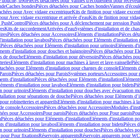
e douche, d90
Pièces détachées pour Vannes d'écoulement pour receveu
nde
Caches bondes
Pièces détachées pour Caches bondes
Vannes d'écoul
achées pour Avec vidage excentrique
Kits de finition pour vidage excen
pour Avec vidage excentrique et arrivée d'eau
Kits de finition pour vida
n PushControl
Pièces détachées pour A déclenchement par pression Pus
res
Kits de raccordement
Arrivées d'eau
Systèmes d'installation et de chas
ires
Pièces détachées pour Accessoires
Eléments d'installation
Pièces dét
'installation pour lavabos
Pièces détachées pour Eléments d'installation
s
Pièces détachées pour Eléments d'installation pour urinoirs
Eléments d'i
ments d'installation pour douches et baignoires
Pièces détachées pour Elé
ns de douche
Eléments d'installation pour déversoirs
Pièces détachées pou
teries
Eléments d'installation pour machines à laver et lave-vaisselle
Pièc
tachées pour Eléments d'installation pour charges de console
Eléments d'
Parois
Pièces détachées pour Parois
Systèmes porteurs
Accessoires pour p
nts d'installation
Pièces détachées pour Eléments d'installation
Eléments
éments d'installation pour lavabos
Eléments d'installation pour bidets
Piè
n pour urinoirs
Eléments d'installation pour douches avec évacuation m
tallation pour séparations de douche
Pièces détachées pour Eléments d’i
pour robinetteries et appareils
Eléments d'installation pour machines à lav
 de console
Accessoires
Pièces détachées pour Accessoires
Modules d'inst
hées pour Accessoires
Pour parois
Pièces détachées pour Pour parois
Pou
n
Pièces détachées pour Eléments d'installation
Eléments d'installation 
s d'installation pour lavabos
Eléments d'installation pour bidets
Pièces d
n pour urinoirs
Eléments d'installation pour douches
Pièces détachées po
 pour Pour fixations
Réservoirs apparents
Réservoirs apparents pour WC,