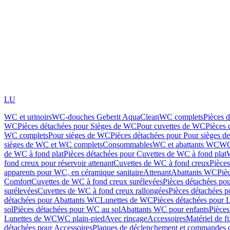
LU
WC et urinoirs
WC-douches Geberit AquaClean
WC complets
Pièces 
WC
Pièces détachées pour Sièges de WC
Pour cuvettes de WC
Pièces 
WC complets
Pour sièges de WC
Pièces détachées pour Pour sièges 
sièges de WC et WC complets
Consommables
WC et abattants WC
WC
de WC à fond plat
Pièces détachées pour Cuvettes de WC à fond plat
fond creux pour réservoir attenant
Cuvettes de WC à fond creux
Pièce
apparents pour WC, en céramique sanitaire
Attenant
Abattants WC
Piè
Comfort
Cuvettes de WC à fond creux surélevées
Pièces détachées po
surélevées
Cuvettes de WC à fond creux rallongées
Pièces détachées p
détachées pour Abattants WC
Lunettes de WC
Pièces détachées pour 
sol
Pièces détachées pour WC au sol
Abattants WC pour enfants
Pièces
Lunettes de WC
WC plain-pied
Avec rinçage
Accessoires
Matériel de f
détachées pour Accessoires
Plaques de déclenchement et commandes