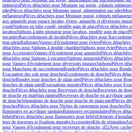
mitigeurs
Pièces détachées pour Montage sur gorge, robinets mitigeurs
piles
Pièces détachées pour Montage mural, alimentation par piles
Mont
mélangeurs
Pièces détachées pour Montage mural, robinets mélangeur
aux appareils pour espace lavabo, éviers, appareils et déversoirs mura
coudé
Siphons en tube coudé, modèle gain de place
Pièces détachées p
lavabos
Siphons à tube plongeur pour lavabos, modèle gain de place
P
encastrer
Raccordements de lavabo
Pièces détachées pour Raccordeme
trop-plein
Rallonges
Vannes d'écoulement pour éviers
Pièces détachées
détachées pour Siphons à double chambre
Siphons pour évier
Pièces d
pour Accessoires
Vannes d'écoulement pour appareils
Pièces détachées
détachées pour Siphons à encastrer
Siphons apparents
Pièces détachée
pour Vannes d'écoulement pour déversoirs muraux
Siphons
Pièces dét
pour Manchons de raccordement
Bondes
Pièces détachées pour Bonde
Evacuation des sols pour douches
Ecoulements de douche
Pièces déta
douche
Bondes pour douches de plain-pied
Pièces détachées pour Bon
douches de plain-pied
Evacuations murales
Pièces détachées pour Eva
douche
Pièces détachées pour Receveurs de douche
Receveurs de douch
de douche en matériau minéral
Receveurs de douche en acrylique sanit
de douche
Séparations de douche pour douche de plain-pied
Pièces dé
douches
Pièces détachées pour Niches de rangement pour douches
Nic
Baignoires en acrylique sanitaire
Baignoires rectangulaires
Pièces déta
bébés
Pièces détachées pour Baignoires pour bébés
Eléments d'installa
jeux de traverses et fixations murales
Accessoires
Kits de réparation
Aut
pour Vannes d'écoulement pour receveurs de douche, d52
Avec cache