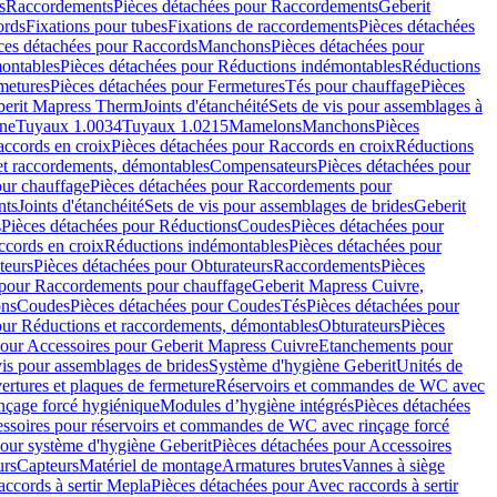
s
Raccordements
Pièces détachées pour Raccordements
Geberit
ords
Fixations pour tubes
Fixations de raccordements
Pièces détachées
ces détachées pour Raccords
Manchons
Pièces détachées pour
ontables
Pièces détachées pour Réductions indémontables
Réductions
metures
Pièces détachées pour Fermetures
Tés pour chauffage
Pièces
berit Mapress Therm
Joints d'étanchéité
Sets de vis pour assemblages à
one
Tuyaux 1.0034
Tuyaux 1.0215
Mamelons
Manchons
Pièces
ccords en croix
Pièces détachées pour Raccords en croix
Réductions
et raccordements, démontables
Compensateurs
Pièces détachées pour
ur chauffage
Pièces détachées pour Raccordements pour
nts
Joints d'étanchéité
Sets de vis pour assemblages de brides
Geberit
s
Pièces détachées pour Réductions
Coudes
Pièces détachées pour
ccords en croix
Réductions indémontables
Pièces détachées pour
teurs
Pièces détachées pour Obturateurs
Raccordements
Pièces
 pour Raccordements pour chauffage
Geberit Mapress Cuivre,
ons
Coudes
Pièces détachées pour Coudes
Tés
Pièces détachées pour
our Réductions et raccordements, démontables
Obturateurs
Pièces
pour Accessoires pour Geberit Mapress Cuivre
Etanchements pour
vis pour assemblages de brides
Système d'hygiène Geberit
Unités de
rtures et plaques de fermeture
Réservoirs et commandes de WC avec
inçage forcé hygiénique
Modules d’hygiène intégrés
Pièces détachées
essoires pour réservoirs et commandes de WC avec rinçage forcé
our système d'hygiène Geberit
Pièces détachées pour Accessoires
urs
Capteurs
Matériel de montage
Armatures brutes
Vannes à siège
accords à sertir Mepla
Pièces détachées pour Avec raccords à sertir