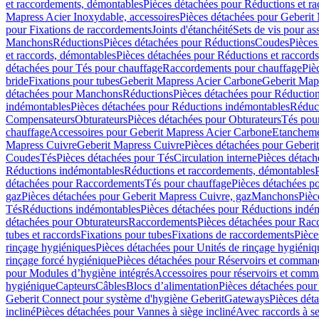
et raccordements, démontables
Pièces détachées pour Réductions et r
Mapress Acier Inoxydable, accessoires
Pièces détachées pour Geberit 
pour Fixations de raccordements
Joints d'étanchéité
Sets de vis pour a
Manchons
Réductions
Pièces détachées pour Réductions
Coudes
Pièces
et raccords, démontables
Pièces détachées pour Réductions et raccord
détachées pour Tés pour chauffage
Raccordements pour chauffage
Piè
bride
Fixations pour tubes
Geberit Mapress Acier Carbone
Geberit Map
détachées pour Manchons
Réductions
Pièces détachées pour Réductio
indémontables
Pièces détachées pour Réductions indémontables
Réduct
Compensateurs
Obturateurs
Pièces détachées pour Obturateurs
Tés pou
chauffage
Accessoires pour Geberit Mapress Acier Carbone
Etanchemen
Mapress Cuivre
Geberit Mapress Cuivre
Pièces détachées pour Geberi
Coudes
Tés
Pièces détachées pour Tés
Circulation interne
Pièces détach
Réductions indémontables
Réductions et raccordements, démontables
détachées pour Raccordements
Tés pour chauffage
Pièces détachées p
gaz
Pièces détachées pour Geberit Mapress Cuivre, gaz
Manchons
Pièc
Tés
Réductions indémontables
Pièces détachées pour Réductions indé
détachées pour Obturateurs
Raccordements
Pièces détachées pour Rac
tubes et raccords
Fixations pour tubes
Fixations de raccordements
Pièce
rinçage hygiéniques
Pièces détachées pour Unités de rinçage hygiéniq
rinçage forcé hygiénique
Pièces détachées pour Réservoirs et comman
pour Modules d’hygiène intégrés
Accessoires pour réservoirs et com
hygiénique
Capteurs
Câbles
Blocs d’alimentation
Pièces détachées pour
Geberit Connect pour système d'hygiène Geberit
Gateways
Pièces dét
incliné
Pièces détachées pour Vannes à siège incliné
Avec raccords à se