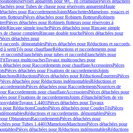
position
Réservoirs apparents pour WC, en céramique
Pièces détachées
étachées pour Tubes de chasse pour réservoirs apparents
Haute
détachées pour Raccordements
Joints
Manchettes
Mamelons, rosaces et
ets flotteurs
Pièces détachées pour Robinets flotteurs
Robinets
trer
Pièces détachées pour Robinets flotteurs pour réservoirs à
able
Rinçage simple touche
Pièces détachées pour Rinçage simple
s de chasse complets
Rinçage double touche
Pièces détachées pour
Pièces détachées pour
t raccords, démontables
Pièces détachées pour Réductions et raccords,
d à sertir
Tés pour chauffage
Réductions et raccordements pour
 et raccords
Etanchéités pour tubes et raccords
Etanchéités pour
Fit
Tuyaux multicouches
Tuyaux multicouches pour
s détachées pour Raccordements pour chauffage
Accessoires
Pièces
nts
Pièces détachées pour Fixations de raccordements
Joints
Manchons
Réductions
Pièces détachées pour Réductions
Équerres
Pièces
Pièces détachées pour Réductions indémontables
Réductions et
accordements
Pièces détachées pour Raccordements
Nourrices de
pour Raccordements pour chauffage
Accessoires
Pièces détachées pour
hées pour Fixations de raccordements
Joints d'étanchéité
Sets de vis
Inoxydable
Tuyaux 1.4401
Pièces détachées pour Tuyaux
es pour Réductions
Coudes
Pièces détachées pour Coudes
Tés
Pièces
indémontables
Réductions et raccordements, démontables
Pièces
pour Obturateurs
Raccordements
Pièces détachées pour
achées pour Tubes 1.4401
Mamelons
Manchons
Pièces détachées pour
ontables
Pièces détachées pour Réductions indémontables
Réductions