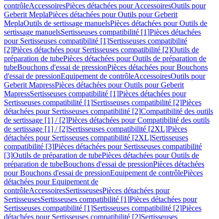
contrôle
Accessoires
Pièces détachées pour Accessoires
Outils pour
Geberit Mepla
Pièces détachées pour Outils pour Geberit
Mepla
Outils de sertissage manuels
Pièces détachées pour Outils de
sertissage manuels
Sertisseuses compatibilité [1]
Pièces détachées
pour Sertisseuses compatibilité [1]
Sertisseuses compatibilité
[2]
Pièces détachées pour Sertisseuses compatibilité [2]
Outils de
préparation de tube
Pièces détachées pour Outils de préparation de
tube
Bouchons d'essai de pression
Pièces détachées pour Bouchons
d'essai de pression
Equipement de contrôle
Accessoires
Outils pour
Geberit Mapress
Pièces détachées pour Outils pour Geberit
Mapress
Sertisseuses compatibilité [1]
Pièces détachées pour
Sertisseuses compatibilité [1]
Sertisseuses compatibilité [2]
Pièces
détachées pour Sertisseuses compatibilité [2]
Compatibilité des outils
de sertissage [1] / [2]
Pièces détachées pour Compatibilité des outils
de sertissage [1] / [2]
Sertisseuses compatibilité [2XL]
Pièces
détachées pour Sertisseuses compatibilité [2XL]
Sertisseuses
compatibilité [3]
Pièces détachées pour Sertisseuses compatibilité
[3]
Outils de préparation de tube
Pièces détachées pour Outils de
préparation de tube
Bouchons d'essai de pression
Pièces détachées
pour Bouchons d'essai de pression
Equipement de contrôle
Pièces
détachées pour Equipement de
contrôle
Accessoires
Sertisseuses
Pièces détachées pour
Sertisseuses
Sertisseuses compatibilité [1]
Pièces détachées pour
Sertisseuses compatibilité [1]
Sertisseuses compatibilité [2]
Pièces
détachées pour Sertisseuses compatibilité [2]
Sertisseuses