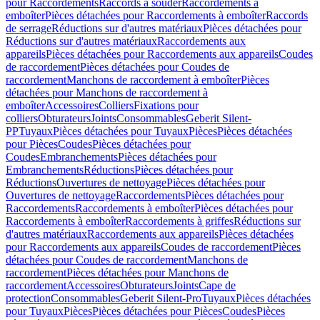
pour Raccordements
Raccords à souder
Raccordements à
emboîter
Pièces détachées pour Raccordements à emboîter
Raccords
de serrage
Réductions sur d'autres matériaux
Pièces détachées pour
Réductions sur d'autres matériaux
Raccordements aux
appareils
Pièces détachées pour Raccordements aux appareils
Coudes
de raccordement
Pièces détachées pour Coudes de
raccordement
Manchons de raccordement à emboîter
Pièces
détachées pour Manchons de raccordement à
emboîter
Accessoires
Colliers
Fixations pour
colliers
Obturateurs
Joints
Consommables
Geberit Silent-
PP
Tuyaux
Pièces détachées pour Tuyaux
Pièces
Pièces détachées
pour Pièces
Coudes
Pièces détachées pour
Coudes
Embranchements
Pièces détachées pour
Embranchements
Réductions
Pièces détachées pour
Réductions
Ouvertures de nettoyage
Pièces détachées pour
Ouvertures de nettoyage
Raccordements
Pièces détachées pour
Raccordements
Raccordements à emboîter
Pièces détachées pour
Raccordements à emboîter
Raccordements à griffes
Réductions sur
d'autres matériaux
Raccordements aux appareils
Pièces détachées
pour Raccordements aux appareils
Coudes de raccordement
Pièces
détachées pour Coudes de raccordement
Manchons de
raccordement
Pièces détachées pour Manchons de
raccordement
Accessoires
Obturateurs
Joints
Cape de
protection
Consommables
Geberit Silent-Pro
Tuyaux
Pièces détachées
pour Tuyaux
Pièces
Pièces détachées pour Pièces
Coudes
Pièces