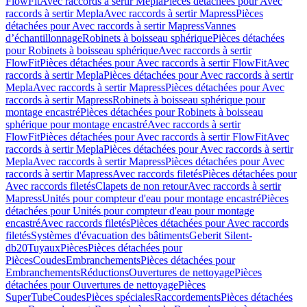
FlowFit
Avec raccords à sertir Mepla
Pièces détachées pour Avec
raccords à sertir Mepla
Avec raccords à sertir Mapress
Pièces
détachées pour Avec raccords à sertir Mapress
Vannes
d’échantillonnage
Robinets à boisseau sphérique
Pièces détachées
pour Robinets à boisseau sphérique
Avec raccords à sertir
FlowFit
Pièces détachées pour Avec raccords à sertir FlowFit
Avec
raccords à sertir Mepla
Pièces détachées pour Avec raccords à sertir
Mepla
Avec raccords à sertir Mapress
Pièces détachées pour Avec
raccords à sertir Mapress
Robinets à boisseau sphérique pour
montage encastré
Pièces détachées pour Robinets à boisseau
sphérique pour montage encastré
Avec raccords à sertir
FlowFit
Pièces détachées pour Avec raccords à sertir FlowFit
Avec
raccords à sertir Mepla
Pièces détachées pour Avec raccords à sertir
Mepla
Avec raccords à sertir Mapress
Pièces détachées pour Avec
raccords à sertir Mapress
Avec raccords filetés
Pièces détachées pour
Avec raccords filetés
Clapets de non retour
Avec raccords à sertir
Mapress
Unités pour compteur d'eau pour montage encastré
Pièces
détachées pour Unités pour compteur d'eau pour montage
encastré
Avec raccords filetés
Pièces détachées pour Avec raccords
filetés
Systèmes d'évacuation des bâtiments
Geberit Silent-
db20
Tuyaux
Pièces
Pièces détachées pour
Pièces
Coudes
Embranchements
Pièces détachées pour
Embranchements
Réductions
Ouvertures de nettoyage
Pièces
détachées pour Ouvertures de nettoyage
Pièces
SuperTube
Coudes
Pièces spéciales
Raccordements
Pièces détachées