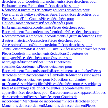
détachées pour Coudes
Embranchements
Pièces détachées pour
Embranchements
Réductions
Pièces détachées pour
Réductions
Ouvertures de nettoyage
Pièces détachées pour
Ouvertures de nettoyage
Pièces SuperTube
Pièces détachées pour
Pièces SuperTube
Coudes
Pièces détachées pour
Coudes
Embranchements
Pièces détachées pour
Embranchements
Raccordements
Pièces détachées pour
Raccordements
Raccordements à emboîter
Pièces détachées pour
Raccordements à emboîter
Raccordements à griffes
Réductions sur
d'autres matériaux
Accessoires
Pièces détachées pour
Accessoires
Colliers
Obturateurs
Joints
Pièces détachées pour
Joints
Consommables
Geberit PE
Tuyaux
Pièces
Pièces détachées pour
Pièces
Coudes
Embranchements
Réductions
Ouvertures de
nettoyage
Pièces détachées pour Ouvertures de
nettoyage
Réductions
Pièces SuperTube
Pièces
spéciales
Raccordements
Pièces détachées pour
Raccordements
Raccords soudés
Raccordements à emboîter
Pièces
détachées pour Raccordements à emboîter
Réductions sur d'autres
matériaux
Pièces détachées pour Réductions sur d'autres
matériaux
Assemblages filetés
Pièces détachées pour Assemblages
filetés
Assemblages de bride
Collerettes
Raccordements aux
appareils
Pièces détachées pour Raccordements aux appareils
Coudes
de raccordement
Pièces détachées pour Coudes de
raccordement
Manchons de raccordement
Pièces détachées pour
Manchons de raccordement
Manchons de raccordement
Pièces