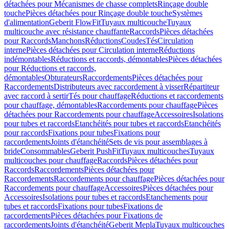
détachées pour Mécanismes de chasse complets
Rinçage double
touche
Pièces détachées pour Rinçage double touche
Systèmes
d'alimentation
Geberit FlowFit
Tuyaux multicouche
Tuyaux
multicouche avec résistance chauffante
Raccords
Pièces détachées
pour Raccords
Manchons
Réductions
Coudes
Tés
Circulation
interne
Pièces détachées pour Circulation interne
Réductions
indémontables
Réductions et raccords, démontables
Pièces détachées
pour Réductions et raccords,
démontables
Obturateurs
Raccordements
Pièces détachées pour
Raccordements
Distributeurs avec raccordement à visser
Répartiteur
avec raccord à sertir
Tés pour chauffage
Réductions et raccordements
pour chauffage, démontables
Raccordements pour chauffage
Pièces
détachées pour Raccordements pour chauffage
Accessoires
Isolations
pour tubes et raccords
Etanchéités pour tubes et raccords
Etanchéités
pour raccords
Fixations pour tubes
Fixations pour
raccordements
Joints d'étanchéité
Sets de vis pour assemblages à
bride
Consommables
Geberit PushFit
Tuyaux multicouches
Tuyaux
multicouches pour chauffage
Raccords
Pièces détachées pour
Raccords
Raccordements
Pièces détachées pour
Raccordements
Raccordements pour chauffage
Pièces détachées pour
Raccordements pour chauffage
Accessoires
Pièces détachées pour
Accessoires
Isolations pour tubes et raccords
Etanchements pour
tubes et raccords
Fixations pour tubes
Fixations de
raccordements
Pièces détachées pour Fixations de
raccordements
Joints d'étanchéité
Geberit Mepla
Tuyaux multicouches