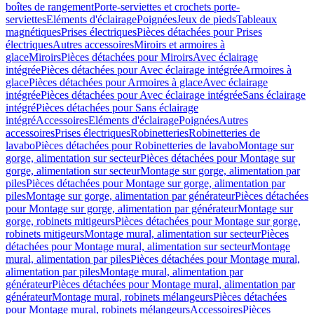
boîtes de rangement
Porte-serviettes et crochets porte-
serviettes
Eléments d'éclairage
Poignées
Jeux de pieds
Tableaux
magnétiques
Prises électriques
Pièces détachées pour Prises
électriques
Autres accessoires
Miroirs et armoires à
glace
Miroirs
Pièces détachées pour Miroirs
Avec éclairage
intégrée
Pièces détachées pour Avec éclairage intégrée
Armoires à
glace
Pièces détachées pour Armoires à glace
Avec éclairage
intégrée
Pièces détachées pour Avec éclairage intégrée
Sans éclairage
intégré
Pièces détachées pour Sans éclairage
intégré
Accessoires
Eléments d'éclairage
Poignées
Autres
accessoires
Prises électriques
Robinetteries
Robinetteries de
lavabo
Pièces détachées pour Robinetteries de lavabo
Montage sur
gorge, alimentation sur secteur
Pièces détachées pour Montage sur
gorge, alimentation sur secteur
Montage sur gorge, alimentation par
piles
Pièces détachées pour Montage sur gorge, alimentation par
piles
Montage sur gorge, alimentation par générateur
Pièces détachées
pour Montage sur gorge, alimentation par générateur
Montage sur
gorge, robinets mitigeurs
Pièces détachées pour Montage sur gorge,
robinets mitigeurs
Montage mural, alimentation sur secteur
Pièces
détachées pour Montage mural, alimentation sur secteur
Montage
mural, alimentation par piles
Pièces détachées pour Montage mural,
alimentation par piles
Montage mural, alimentation par
générateur
Pièces détachées pour Montage mural, alimentation par
générateur
Montage mural, robinets mélangeurs
Pièces détachées
pour Montage mural, robinets mélangeurs
Accessoires
Pièces