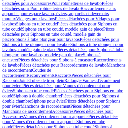
détachées pour Accessoires
Pour robinetteries de lavabo
Pièces
détachées pour Pour robinetteries de lavabo
Raccordements aux
appareils pour espace lavabo, éviers, appareils et déversoirs
muraux
Vidages pour lavabos
Pièces détachées pour Vidages pour
lavabos
Siphons en tube coudé
Pièces détachées pour Siphons en
tube coudé
Siphons en tube coudé, modèle gain de place
Pièces
détachées pour Siphons en tube coudé, modèle gain de
place
Siphons à tube plongeur pour lavabos
Pièces détachées pour
Siphons à tube plongeur pour lavabos
Siphons à tube plongeur pour
lavabos, modèle gain de place
Pièces détachées pour Siphons à tube
plongeur pour lavabos, modèle gain de place
Siphons à
encastrer
Pièces détachées pour Siphons à encastrer
Raccordements
de lavabo
Pièces détachées pour Raccordements de lavabo
Manchons
de raccordement
Coudes de
raccordement
Recouvrements
Raccords
Pièces détachées pour
Raccords
Joints
Tubes de trop-plein
Rallonges
Vannes d'écoulement
pour éviers
Pièces détachées pour Vannes d'écoulement pour
éviers
Siphons en tube coudé
Pièces détachées pour Siphons en tube
coudé
Siphons à double chambre
Pièces détachées pour Siphons à
double chambre
Siphons pour évier
Pièces détachées pour Siphons
pour évier
Manchons de raccordement
Pièces détachées pour
Manchons de raccordement
Accessoires
Pièces détachées pour
Accessoires
Vannes d'écoulement pour appareils
Pièces détachées
pour Vannes d'écoulement pour appareils
Siphons en tube
coudé
Pièces détachées pour Siphons en tube coudé
Siphons à