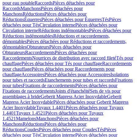
pour eau potable
Raccords
Pièces détachées pour
Raccords
Manchons
Pièces détachées pour
Manchons
Réductions
Pièces détachées pour
Réductions
Équerres
Pièces détachées pour Équerres
Tés
Pièces
détachées pour Tés
Circulation interne
Pièces détachées pour
Circulation interne
Réductions indémontables
Pièces détachées pour
Réductions indémontables
Réductions et raccordements,
démontables
Pièces détachées pour Réductions et raccordements,
démontables
Obturateurs
Pièces détachées pour
Obturateurs
Raccordements
Pièces détachées pour
Raccordements
Nourrices de distribution avec raccord fileté
Tés pour
chauffage
Pièces détachées pour Tés pour chauffage
Raccordements
pour chauffage
Pièces détachées pour Raccordements pour
chauffage
Accessoires
Pièces détachées pour Accessoires
Isolations
pour tubes et raccords
Etanchements pour tubes et raccords
Fixations
pour tubes
Fixations de raccordements
Pièces détachées pour
Fixations de raccordements
Joints d'étanchéité
Sets de vis pour
assemblages à bride
Geberit Mapress Acier Inoxydable
Geberit
Mapress Acier Inoxydable
Pièces détachées pour Geberit Mapress
Acier Inoxydable
Tuyaux 1.4401
Pièces détachées pour Tuyaux
1.4401
Tuyaux 1.4521
Pièces détachées pour Tuyaux
1.4521
Mamelons
Manchons
Pièces détachées pour
Manchons
Réductions
Pièces détachées pour
Réductions
Coudes
Pièces détachées pour Coudes
Tés
Pièces
détachées pour Tés
Circulation interne
Pièces détachées pour