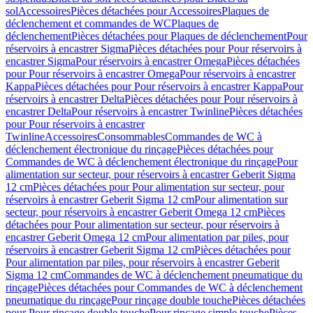
sol
Accessoires
Pièces détachées pour Accessoires
Plaques de
déclenchement et commandes de WC
Plaques de
déclenchement
Pièces détachées pour Plaques de déclenchement
Pour
réservoirs à encastrer Sigma
Pièces détachées pour Pour réservoirs à
encastrer Sigma
Pour réservoirs à encastrer Omega
Pièces détachées
pour Pour réservoirs à encastrer Omega
Pour réservoirs à encastrer
Kappa
Pièces détachées pour Pour réservoirs à encastrer Kappa
Pour
réservoirs à encastrer Delta
Pièces détachées pour Pour réservoirs à
encastrer Delta
Pour réservoirs à encastrer Twinline
Pièces détachées
pour Pour réservoirs à encastrer
Twinline
Accessoires
Consommables
Commandes de WC à
déclenchement électronique du rinçage
Pièces détachées pour
Commandes de WC à déclenchement électronique du rinçage
Pour
alimentation sur secteur, pour réservoirs à encastrer Geberit Sigma
12 cm
Pièces détachées pour Pour alimentation sur secteur, pour
réservoirs à encastrer Geberit Sigma 12 cm
Pour alimentation sur
secteur, pour réservoirs à encastrer Geberit Omega 12 cm
Pièces
détachées pour Pour alimentation sur secteur, pour réservoirs à
encastrer Geberit Omega 12 cm
Pour alimentation par piles, pour
réservoirs à encastrer Geberit Sigma 12 cm
Pièces détachées pour
Pour alimentation par piles, pour réservoirs à encastrer Geberit
Sigma 12 cm
Commandes de WC à déclenchement pneumatique du
rinçage
Pièces détachées pour Commandes de WC à déclenchement
pneumatique du rinçage
Pour rinçage double touche
Pièces détachées
pour Pour rinçage double touche
Pour rinçage simple touche
Pièces