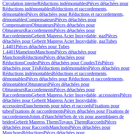
Circulation interne
Réductions indémontables
Pièces détachées pour
Réductions indémontables
Réductions et raccordements,
démontables
Pièces détachées pour Réductions et raccordements,
démontables
Compensateurs
Pièces détachées pour
Compensateurs
Obturateurs
Pièces détachées pour
Obturateurs
Raccordements
Pièces détachées pour
Raccordements
Geberit Mapress Acier Inoxydable, gaz
Pièces
détachées pour Geberit Mapress Acier Inoxydable, gaz
Tubes
1.4401
Pièces détachées pour Tubes
1.4401
Mamelons
Manchons
Pièces détachées pour
Manchons
Réductions
Pièces détachées pour
Réductions
Coudes
Pièces détachées pour Coudes
Tés
Pièces
détachées pour Tés
Réductions indémontables
Pièces détachées pour
Réductions indémontables
Réductions et raccordements,
démontables
Pièces détachées pour Réductions et raccordements,
démontables
Obturateurs
Pièces détachées pour
Obturateurs
Raccordements
Pièces détachées pour
Raccordements
Geberit Mapress Acier Inoxydable, accessoires
Pièces
détachées pour Geberit Mapress Acier Inoxydable,
accessoires
Etanchements pour tubes et raccords
Fixations pour
tubes
Fixations de raccordements
Pièces détachées pour Fixations de
raccordements
Joints d'étanchéité
Sets de vis pour assemblages de
brides
Geberit Mapress Therm
Tuyaux Therm
Raccords
Pièces
détachées pour Raccords
Manchons
Pièces détachées pour
Manchons
Réductions
Pièces détachées pour