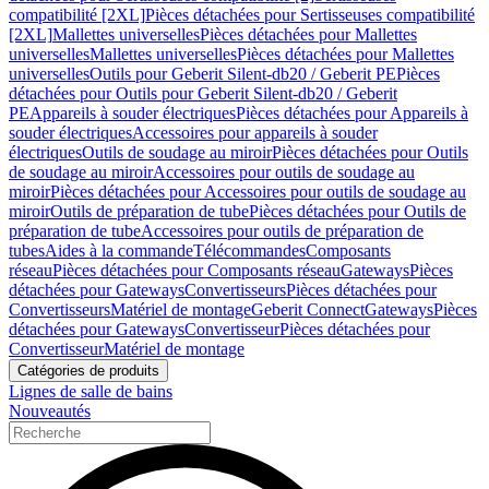
compatibilité [2XL]
Pièces détachées pour Sertisseuses compatibilité
[2XL]
Mallettes universelles
Pièces détachées pour Mallettes
universelles
Mallettes universelles
Pièces détachées pour Mallettes
universelles
Outils pour Geberit Silent-db20 / Geberit PE
Pièces
détachées pour Outils pour Geberit Silent-db20 / Geberit
PE
Appareils à souder électriques
Pièces détachées pour Appareils à
souder électriques
Accessoires pour appareils à souder
électriques
Outils de soudage au miroir
Pièces détachées pour Outils
de soudage au miroir
Accessoires pour outils de soudage au
miroir
Pièces détachées pour Accessoires pour outils de soudage au
miroir
Outils de préparation de tube
Pièces détachées pour Outils de
préparation de tube
Accessoires pour outils de préparation de
tubes
Aides à la commande
Télécommandes
Composants
réseau
Pièces détachées pour Composants réseau
Gateways
Pièces
détachées pour Gateways
Convertisseurs
Pièces détachées pour
Convertisseurs
Matériel de montage
Geberit Connect
Gateways
Pièces
détachées pour Gateways
Convertisseur
Pièces détachées pour
Convertisseur
Matériel de montage
Catégories de produits
Lignes de salle de bains
Nouveautés