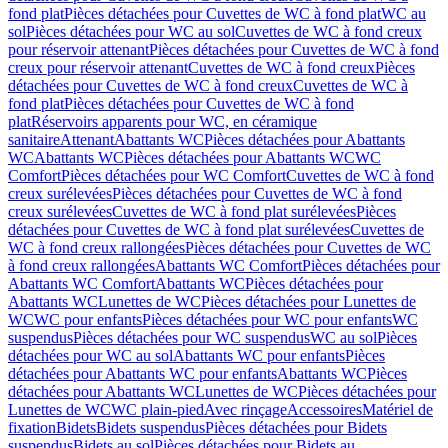
fond plat
Pièces détachées pour Cuvettes de WC à fond plat
WC au
sol
Pièces détachées pour WC au sol
Cuvettes de WC à fond creux
pour réservoir attenant
Pièces détachées pour Cuvettes de WC à fond
creux pour réservoir attenant
Cuvettes de WC à fond creux
Pièces
détachées pour Cuvettes de WC à fond creux
Cuvettes de WC à
fond plat
Pièces détachées pour Cuvettes de WC à fond
plat
Réservoirs apparents pour WC, en céramique
sanitaire
Attenant
Abattants WC
Pièces détachées pour Abattants
WC
Abattants WC
Pièces détachées pour Abattants WC
WC
Comfort
Pièces détachées pour WC Comfort
Cuvettes de WC à fond
creux surélevées
Pièces détachées pour Cuvettes de WC à fond
creux surélevées
Cuvettes de WC à fond plat surélevées
Pièces
détachées pour Cuvettes de WC à fond plat surélevées
Cuvettes de
WC à fond creux rallongées
Pièces détachées pour Cuvettes de WC
à fond creux rallongées
Abattants WC Comfort
Pièces détachées pour
Abattants WC Comfort
Abattants WC
Pièces détachées pour
Abattants WC
Lunettes de WC
Pièces détachées pour Lunettes de
WC
WC pour enfants
Pièces détachées pour WC pour enfants
WC
suspendus
Pièces détachées pour WC suspendus
WC au sol
Pièces
détachées pour WC au sol
Abattants WC pour enfants
Pièces
détachées pour Abattants WC pour enfants
Abattants WC
Pièces
détachées pour Abattants WC
Lunettes de WC
Pièces détachées pour
Lunettes de WC
WC plain-pied
Avec rinçage
Accessoires
Matériel de
fixation
Bidets
Bidets suspendus
Pièces détachées pour Bidets
suspendus
Bidets au sol
Pièces détachées pour Bidets au