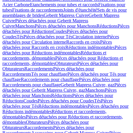
Acier Carbone
Etanchements pour tubes et raccords
Fixations pour
tubes
Fixations de raccordements
Joints d'étanchéité
Sets de vis pour
assemblages de brides
Geberit Mapress Cuivre
Geberit Mapress
Cuivre
Pièces détachées pour Geberit Mapress
Cuivre
Manchons
Pièces détachées pour Manchons
Réductions
Pièces
détachées pour Réductions
Coudes
Pièces détachées pour
Coudes
Tés
Pièces détachées pour Tés
Circulation interne
Pièces
détachées pour Circulation interne
Raccords en croix
Pièces
détachées pour Raccords en croix
Réductions indémontables
Pièces
détachées pour Réductions indémontables
Réductions et
raccordements, démontables
Pièces détachées pour Réductions et
raccordements, démontables
Obturateurs
Pièces détachées pour
Obturateurs
Raccordements
Pièces détachées pour
Raccordements
Tés pour chauffage
Pièces détachées pour Tés pour
chauffage
Raccordements pour chauffage
Pièces détachées pour
Raccordements pour chauffage
Geberit Mapress Cuivre, gaz
Pièces
détachées pour Geberit Mapress Cuivre, gaz
Manchons
Pièces
détachées pour Manchons
Réductions
Pièces détachées pour
Réductions
Coudes
Pièces détachées pour Coudes
Tés
Pièces
détachées pour Tés
Réductions indémontables
Pièces détachées pour
Réductions indémontables
Réductions et raccordements,
démontables
Pièces détachées pour Réductions et raccordements,
démontables
Obturateurs
Pièces détachées pour
Obturateurs
Raccordements
Pièces détachées pour
Raccordements
Accessoires pour Geberit Mapress Cuivre
Pièces