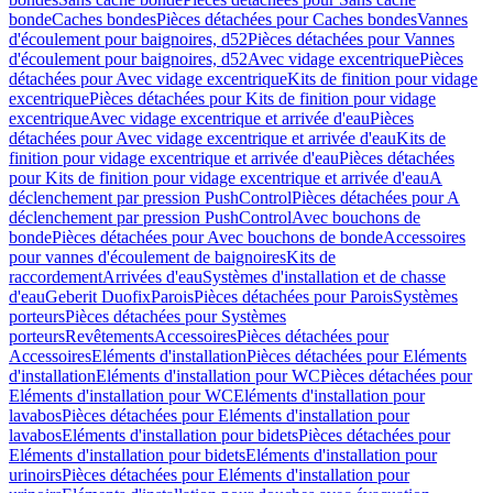
bonde
Caches bondes
Pièces détachées pour Caches bondes
Vannes
d'écoulement pour baignoires, d52
Pièces détachées pour Vannes
d'écoulement pour baignoires, d52
Avec vidage excentrique
Pièces
détachées pour Avec vidage excentrique
Kits de finition pour vidage
excentrique
Pièces détachées pour Kits de finition pour vidage
excentrique
Avec vidage excentrique et arrivée d'eau
Pièces
détachées pour Avec vidage excentrique et arrivée d'eau
Kits de
finition pour vidage excentrique et arrivée d'eau
Pièces détachées
pour Kits de finition pour vidage excentrique et arrivée d'eau
A
déclenchement par pression PushControl
Pièces détachées pour A
déclenchement par pression PushControl
Avec bouchons de
bonde
Pièces détachées pour Avec bouchons de bonde
Accessoires
pour vannes d'écoulement de baignoires
Kits de
raccordement
Arrivées d'eau
Systèmes d'installation et de chasse
d'eau
Geberit Duofix
Parois
Pièces détachées pour Parois
Systèmes
porteurs
Pièces détachées pour Systèmes
porteurs
Revêtements
Accessoires
Pièces détachées pour
Accessoires
Eléments d'installation
Pièces détachées pour Eléments
d'installation
Eléments d'installation pour WC
Pièces détachées pour
Eléments d'installation pour WC
Eléments d'installation pour
lavabos
Pièces détachées pour Eléments d'installation pour
lavabos
Eléments d'installation pour bidets
Pièces détachées pour
Eléments d'installation pour bidets
Eléments d'installation pour
urinoirs
Pièces détachées pour Eléments d'installation pour