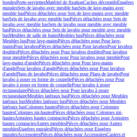
bondes
Porte-serviettes
Matériel de fixation
Caches décoratifs
Etagères
murales
Sets de lavabo avec meuble bas
Sets de lave-mains avec
meuble bas
Pièces détachées pour Sets de lave-mains avec meuble
bas
Sets de lavabo avec meuble bas
Pièces détachées pour Sets de
lavabo avec meuble bas
Sets de lavabo pour meuble avec meuble
bas
Pièces détachées pour Sets de lavabo pour meuble avec meuble
bas
Meubles de salle de bains
Meubles bas
Pièces détachées pour
Meubles bas
Pour lave-mains
Pièces détachées pour Pour lave-
mains
Pour lavabos
Pièces détachées pour Pour lavabos
Pour lavabos
doubles
Pièces détachées pour Pour lavabos doubles
Pour lavabos
pour meuble
Pièces détachées pour Pour lavabos pour meuble
Pour
lave-mains d'angle
Pièces détachées pour Pour lave-mains
d'angle
Pour lavabos d'angle
Pièces détachées pour Pour lavabos
d'angle
Plans de lavabo
Pièces détachées pour Plans de lavabo
Pour
lavabo à poser en forme de coupelle
Pièces détachées pour Pour
lavabo à poser en forme de coupelle
Pour lavabo à poser
rectangulaire
Pièces détachées pour Pour lavabo à poser
rectangulaire
Meubles latéraux bas
Pièces détachées pour Meubles
latéraux bas
Meubles latéraux bas
Pièces détachées pour Meubles
latéraux bas
Colonnes hautes
Pièces détachées pour Colonnes
hautes
Colonnes mi-hautes
Pièces détachées pour Colonnes mi-
hautes
Armoires hautes compactes
Pièces détachées pour Armoires
hautes compactes
Autres meubles
Pièces détachées pour Autres
meubles
Etagères murales
Pièces détachées pour Etagères
murales
Accessoires
Pièces détachées pour Accessoires
Casiers et