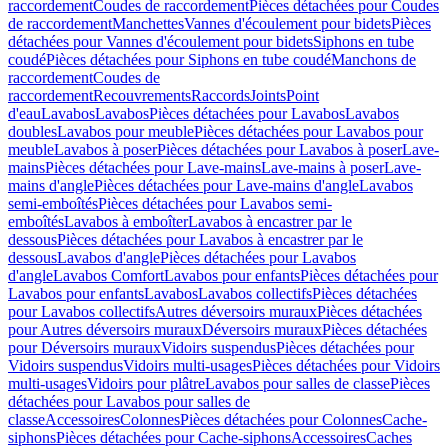
raccordement
Coudes de raccordement
Pièces détachées pour Coudes
de raccordement
Manchettes
Vannes d'écoulement pour bidets
Pièces
détachées pour Vannes d'écoulement pour bidets
Siphons en tube
coudé
Pièces détachées pour Siphons en tube coudé
Manchons de
raccordement
Coudes de
raccordement
Recouvrements
Raccords
Joints
Point
d'eau
Lavabos
Lavabos
Pièces détachées pour Lavabos
Lavabos
doubles
Lavabos pour meuble
Pièces détachées pour Lavabos pour
meuble
Lavabos à poser
Pièces détachées pour Lavabos à poser
Lave-
mains
Pièces détachées pour Lave-mains
Lave-mains à poser
Lave-
mains d'angle
Pièces détachées pour Lave-mains d'angle
Lavabos
semi-emboîtés
Pièces détachées pour Lavabos semi-
emboîtés
Lavabos à emboîter
Lavabos à encastrer par le
dessous
Pièces détachées pour Lavabos à encastrer par le
dessous
Lavabos d'angle
Pièces détachées pour Lavabos
d'angle
Lavabos Comfort
Lavabos pour enfants
Pièces détachées pour
Lavabos pour enfants
Lavabos
Lavabos collectifs
Pièces détachées
pour Lavabos collectifs
Autres déversoirs muraux
Pièces détachées
pour Autres déversoirs muraux
Déversoirs muraux
Pièces détachées
pour Déversoirs muraux
Vidoirs suspendus
Pièces détachées pour
Vidoirs suspendus
Vidoirs multi-usages
Pièces détachées pour Vidoirs
multi-usages
Vidoirs pour plâtre
Lavabos pour salles de classe
Pièces
détachées pour Lavabos pour salles de
classe
Accessoires
Colonnes
Pièces détachées pour Colonnes
Cache-
siphons
Pièces détachées pour Cache-siphons
Accessoires
Caches