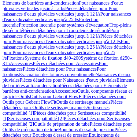
Eléments de barrières anti-condensation
Pour naissances d'eaux
pluviales verticales jusqu'à 12 l/s
Pièces détachées pour Pour
naissances d'eaux pluviales verticales jusqu'à 12 l/s
Pour naissances
d'eaux pluviales verticales jusqu'à 25 l/s
Protection
incendie
Protection incendie pour systèmes d'évacuation
Trop-pleins
de sécurité
Pièces détachées pour Trop-pleins de sécurité
Pour
naissances d'eaux pluviales verticales jusqu'à 12 l/s
Pièces détachées
pour Pour naissances d'eaux pluviales verticales jusqu'à 12 l/s
Pour
naissances d'eaux pluviales verticales jusqu'à 25 l/s
Pièces détachées
pour Pour naissances d'eaux pluviales verticales jusqu'à 25
l/s
Fixations
Système de fixation d40–200
Système de fixation d250–
315
Accessoires
Pièces détachées pour Accessoires
Pour
naissances
Pièces détachées pour Pour naissances
Pour
fixations
Evacuation des toitures conventionnelle
Naissances d'eaux
pluviales
Pièces détachées pour Naissances d'eaux pluviales
Eléments
de barrières anti-condensation
Pièces détachées pour Eléments de
barrières anti-condensation
Accessoires
Outils, composants réseau et
logiciels
Outils
Outils pour Geberit FlowFit
Pièces détachées pour
Outils pour Geberit FlowFit
Outils de sertissage manuels
Pièces
détachées pour Outils de sertissage manuels
Sertisseuses
compatibilité [1]
Pièces détachées pour Sertisseuses compatibilité
[1]
Sertisseuses compatibilité [2]
Pièces détachées pour Sertisseuses
compatibilité [2]
Outils de préparation de tube
Pièces détachées pour
Outils de préparation de tube
Bouchons d'essai de pression
Pièces
détachées pour Bouchons d'essai de pression
Equipements de