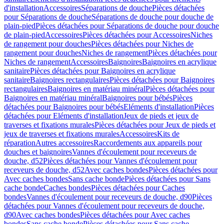
d'installation
Accessoires
Séparations de douche
Pièces détachées
pour Séparations de douche
Séparations de douche pour douche de
plain-pied
Pièces détachées pour Séparations de douche pour douche
de plain-pied
Accessoires
Pièces détachées pour Accessoires
Niches
de rangement pour douches
Pièces détachées pour Niches de
rangement pour douches
Niches de rangement
Pièces détachées pour
Niches de rangement
Accessoires
Baignoires
Baignoires en acrylique
sanitaire
Pièces détachées pour Baignoires en acrylique
sanitaire
Baignoires rectangulaires
Pièces détachées pour Baignoires
rectangulaires
Baignoires en matériau minéral
Pièces détachées pour
Baignoires en matériau minéral
Baignoires pour bébés
Pièces
détachées pour Baignoires pour bébés
Eléments d'installation
Pièces
détachées pour Eléments d'installation
Jeux de pieds et jeux de
traverses et fixations murales
Pièces détachées pour Jeux de pieds et
jeux de traverses et fixations murales
Accessoires
Kits de
réparation
Autres accessoires
Raccordements aux appareils pour
douches et baignoires
Vannes d'écoulement pour receveurs de
douche, d52
Pièces détachées pour Vannes d'écoulement pour
receveurs de douche, d52
Avec caches bondes
Pièces détachées pour
Avec caches bondes
Sans cache bonde
Pièces détachées pour Sans
cache bonde
Caches bondes
Pièces détachées pour Caches
bondes
Vannes d'écoulement pour receveurs de douche, d90
Pièces
détachées pour Vannes d'écoulement pour receveurs de douche,
d90
Avec caches bondes
Pièces détachées pour Avec caches
bondes
Sans cache bonde
Pièces détachées pour Sans cache