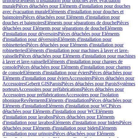
urinoirs
Eléments d'installation pour douches avec évacuation
murale
Pièces détachées pour Eléments d'installation pour douches
avec évacuation murale
Eléments d'installation pour douches et
baignoires
Pièces détachées pour Eléments d'installation pour
douches et baignoires
Eléments pour séparations de douche
Pièces
détachées pour Eléments pour séparations de douche
Eléments
d'installation pour déversoirs
Pièces détachées pour Eléments
d'installation pour déversoirs
Eléments d'installation pour
robinetteries
Pièces détachées pour Eléments d'installation pour
robinetteries
Eléments d'installation pour machines à laver et lave-
vaisselle
Pièces détachées pour Eléments d'installation pour machines
à laver et lave-vaisselle
Eléments d'installation pour charges de
console
Pièces détachées pour Eléments d'installation pour charges
de console
Eléments d'installation pour éviers
Pièces détachées pour
Eléments d'installation pour éviers
Accessoires
Pièces détachées pour
Accessoires
Geberit GIS
Parois
Pièces détachées pour Parois
Systèmes
porteurs
Accessoires pour préfabrications
Pièces détachées pour
Accessoires pour préfabrications
Accessoires pour l'isolation
phonique
Revêtements
Eléments d'installation
Pièces détachées pour
Eléments d'installation
Eléments d'installation pour WC
Pièces
détachées pour Eléments d'installation pour WC
Eléments
d'installation pour lavabos
Pièces détachées pour Eléments
d'installation pour lavabos
Eléments d'installation pour bidets
Pièces
détachées pour Eléments d'installation pour bidets
Eléments
d'installation pour urinoirs
Pièces détachées pour Eléments