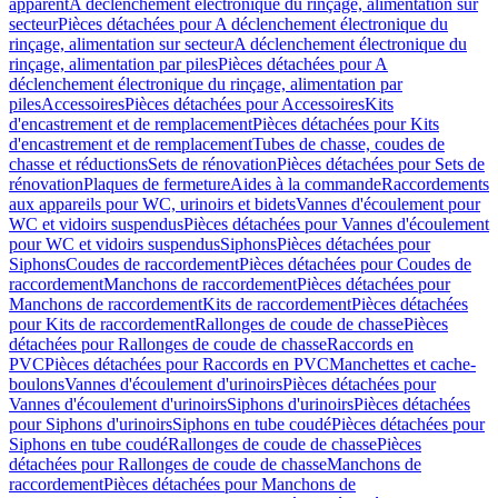
apparent
A déclenchement électronique du rinçage, alimentation sur
secteur
Pièces détachées pour A déclenchement électronique du
rinçage, alimentation sur secteur
A déclenchement électronique du
rinçage, alimentation par piles
Pièces détachées pour A
déclenchement électronique du rinçage, alimentation par
piles
Accessoires
Pièces détachées pour Accessoires
Kits
d'encastrement et de remplacement
Pièces détachées pour Kits
d'encastrement et de remplacement
Tubes de chasse, coudes de
chasse et réductions
Sets de rénovation
Pièces détachées pour Sets de
rénovation
Plaques de fermeture
Aides à la commande
Raccordements
aux appareils pour WC, urinoirs et bidets
Vannes d'écoulement pour
WC et vidoirs suspendus
Pièces détachées pour Vannes d'écoulement
pour WC et vidoirs suspendus
Siphons
Pièces détachées pour
Siphons
Coudes de raccordement
Pièces détachées pour Coudes de
raccordement
Manchons de raccordement
Pièces détachées pour
Manchons de raccordement
Kits de raccordement
Pièces détachées
pour Kits de raccordement
Rallonges de coude de chasse
Pièces
détachées pour Rallonges de coude de chasse
Raccords en
PVC
Pièces détachées pour Raccords en PVC
Manchettes et cache-
boulons
Vannes d'écoulement d'urinoirs
Pièces détachées pour
Vannes d'écoulement d'urinoirs
Siphons d'urinoirs
Pièces détachées
pour Siphons d'urinoirs
Siphons en tube coudé
Pièces détachées pour
Siphons en tube coudé
Rallonges de coude de chasse
Pièces
détachées pour Rallonges de coude de chasse
Manchons de
raccordement
Pièces détachées pour Manchons de