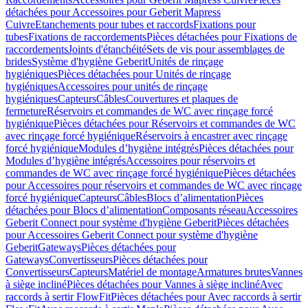
détachées pour Accessoires pour Geberit Mapress
Cuivre
Etanchements pour tubes et raccords
Fixations pour
tubes
Fixations de raccordements
Pièces détachées pour Fixations de
raccordements
Joints d'étanchéité
Sets de vis pour assemblages de
brides
Système d'hygiène Geberit
Unités de rinçage
hygiéniques
Pièces détachées pour Unités de rinçage
hygiéniques
Accessoires pour unités de rinçage
hygiéniques
Capteurs
Câbles
Couvertures et plaques de
fermeture
Réservoirs et commandes de WC avec rinçage forcé
hygiénique
Pièces détachées pour Réservoirs et commandes de WC
avec rinçage forcé hygiénique
Réservoirs à encastrer avec rinçage
forcé hygiénique
Modules d’hygiène intégrés
Pièces détachées pour
Modules d’hygiène intégrés
Accessoires pour réservoirs et
commandes de WC avec rinçage forcé hygiénique
Pièces détachées
pour Accessoires pour réservoirs et commandes de WC avec rinçage
forcé hygiénique
Capteurs
Câbles
Blocs d’alimentation
Pièces
détachées pour Blocs d’alimentation
Composants réseau
Accessoires
Geberit Connect pour système d'hygiène Geberit
Pièces détachées
pour Accessoires Geberit Connect pour système d'hygiène
Geberit
Gateways
Pièces détachées pour
Gateways
Convertisseurs
Pièces détachées pour
Convertisseurs
Capteurs
Matériel de montage
Armatures brutes
Vannes
à siège incliné
Pièces détachées pour Vannes à siège incliné
Avec
raccords à sertir FlowFit
Pièces détachées pour Avec raccords à sertir