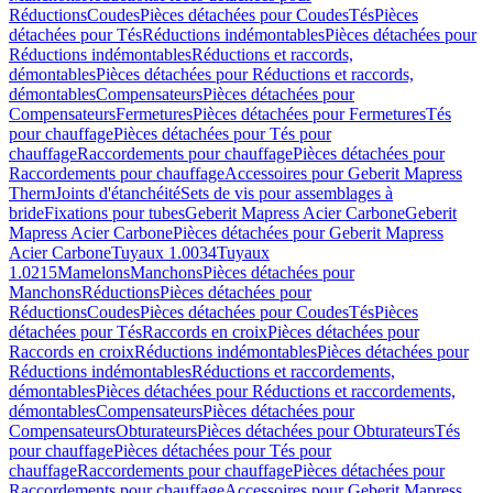
Réductions
Coudes
Pièces détachées pour Coudes
Tés
Pièces
détachées pour Tés
Réductions indémontables
Pièces détachées pour
Réductions indémontables
Réductions et raccords,
démontables
Pièces détachées pour Réductions et raccords,
démontables
Compensateurs
Pièces détachées pour
Compensateurs
Fermetures
Pièces détachées pour Fermetures
Tés
pour chauffage
Pièces détachées pour Tés pour
chauffage
Raccordements pour chauffage
Pièces détachées pour
Raccordements pour chauffage
Accessoires pour Geberit Mapress
Therm
Joints d'étanchéité
Sets de vis pour assemblages à
bride
Fixations pour tubes
Geberit Mapress Acier Carbone
Geberit
Mapress Acier Carbone
Pièces détachées pour Geberit Mapress
Acier Carbone
Tuyaux 1.0034
Tuyaux
1.0215
Mamelons
Manchons
Pièces détachées pour
Manchons
Réductions
Pièces détachées pour
Réductions
Coudes
Pièces détachées pour Coudes
Tés
Pièces
détachées pour Tés
Raccords en croix
Pièces détachées pour
Raccords en croix
Réductions indémontables
Pièces détachées pour
Réductions indémontables
Réductions et raccordements,
démontables
Pièces détachées pour Réductions et raccordements,
démontables
Compensateurs
Pièces détachées pour
Compensateurs
Obturateurs
Pièces détachées pour Obturateurs
Tés
pour chauffage
Pièces détachées pour Tés pour
chauffage
Raccordements pour chauffage
Pièces détachées pour
Raccordements pour chauffage
Accessoires pour Geberit Mapress