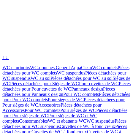
LU
WC et urinoirs
WC-douches Geberit AquaClean
WC complets
Pièces
détachées pour WC complets
WC suspendus
Pièces détachées pour
WC suspendus
WC au sol
Pièces détachées pour WC au sol
Sièges de
WC
Pièces détachées pour Sièges de WC
Pour cuvettes de WC
Pièces
détachées pour Pour cuvettes de WC
Panneaux design
Pièces
détachées pour Panneaux design
Pour WC complets
Pièces détachées
pour Pour WC complets
Pour sièges de WC
Pièces détachées pour
Pour sièges de WC
Accessoires
Pièces détachées pour
Accessoires
Pour WC complets
Pour sièges de WC
Pièces détachées
pour Pour sièges de WC
Pour sièges de WC et WC
complets
Consommables
WC et abattants WC
WC suspendus
Pièces
détachées pour WC suspendus
Cuvettes de WC à fond creux
Pièces
détachées pour Cuvettes de WC à fond creux
Cuvettes de WC à