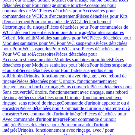
détachées pour Pour rinçage simple touche
Accessoires pour
commandes de WC
Pièces détachées pour Accessoires pour
commandes de WC
Kits d'encastrement
Pièces détachées pour Kits
d'encastrement
Pour commandes de WC à déclenchement
électronique du rinçage
Pièces détachées pour Pour commandes de
WC à déclenchement électronique du rinçage
Modules sanitaires
Geberit Monolith
Modules sanitaires pour WC
Pièces détachées pour
Modules sanitaires pour WC
Pour WC suspendus
Pièces détachées
pour Pour WC suspendus
Pour WC au sol
Pièces détachées pour
Pour WC au sol
Accessoires
Pièces détachées pour
Accessoires
Consommables
Modules sanitaires pour bidets
Pièces
détachées pour Modules sanitaires pour bidets
Pour bidets suspendus
et au sol
Pièces détachées pour Pour bidets suspendus et au
sol
Urinoirs
Urinoirs, fonctionnement avec rinçage, avec rebord de
rinçage
Pièces détachées pour Urinoirs, fonctionnement avec
rinçage, avec rebord de rinçage
Sans couvercle
Pièces détachées pour
Sans couvercle
Urinoirs, fonctionnement avec rinçage, sans rebord
de rinçage
Pièces détachées pour Urinoirs, fonctionnement avec
rinçage, sans rebord de rinçage
Commande d'urinoir apparente ou à
encastrer
Pièces détachées pour Commande d'urinoir apparente ou à
encastrer
Avec commande d'urinoir intégrée
Pièces détachées pour
Avec commande d'urinoir intégrée
Pour commande d'urinoir
intégrée
Pièces détachées pour Pour commande d'urinoir
intégrée
Urinoirs, fonctionnement avec rinçage, avec / pour