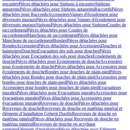
encastrer
Pièces détachées pour Siphons à encastrer
Siphons
apparents
Pièces détachées pour Siphons apparents
Raccords
Pièces
détachées pour Raccords
Accessoires
Vannes d'écoulement pour
déversoirs muraux
Pièces détachées pour Vannes d'écoulement pour
déversoirs muraux
Siphons
Pièces détachées pour Siphons
Coudes de
raccordement
Pièces détachées pour Coudes de
raccordement
Manchons de raccordement
Pièces détachées pour
Manchons de raccordement
Bondes
Pièces détachées pour
Bondes
Accessoires
Pièces détachées pour Accessoires
Douches et
baignoires
Douches
Evacuation des sols pour douches
Pièces
détachées pour Evacuation des sols pour douches
Ecoulements de
douche
Pièces détachées pour Ecoulements de douche
Accessoires
pour écoulements de douche
Pièces détachées pour Accessoires pour
écoulements de douche
Bondes pour douches de plain-pied
Pièces
détachées pour Bondes pour douches de plain-pied
Accessoires pour
bondes pour douches de plain-pied
Pièces détachées pour
Accessoires pour bondes pour douches de plain-pied
Evacuations
murales
Pièces détachées pour Evacuations murales
Accessoires pour
évacuations murales
Pièces détachées pour Accessoires pour
évacuations murales
Receveurs de douche
Pièces détachées pour
Receveurs de douche
Receveurs de douche en matériau minéral et
éléments d’installation Geberit Duofix
Receveurs de douche en
matériau minéral
Pièces détachées pour Receveurs de douche en
matériau minéral
Receveurs de douche en acrylique
sanitaire
Eléments d'installation
Pièces détachées pour Eléments