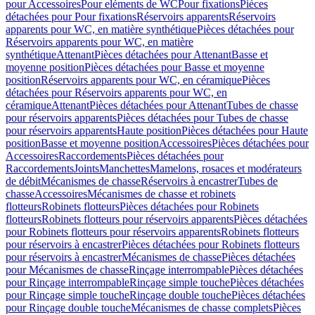
pour Accessoires
Pour eléments de WC
Pour fixations
Pièces
détachées pour Pour fixations
Réservoirs apparents
Réservoirs
apparents pour WC, en matière synthétique
Pièces détachées pour
Réservoirs apparents pour WC, en matière
synthétique
Attenant
Pièces détachées pour Attenant
Basse et
moyenne position
Pièces détachées pour Basse et moyenne
position
Réservoirs apparents pour WC, en céramique
Pièces
détachées pour Réservoirs apparents pour WC, en
céramique
Attenant
Pièces détachées pour Attenant
Tubes de chasse
pour réservoirs apparents
Pièces détachées pour Tubes de chasse
pour réservoirs apparents
Haute position
Pièces détachées pour Haute
position
Basse et moyenne position
Accessoires
Pièces détachées pour
Accessoires
Raccordements
Pièces détachées pour
Raccordements
Joints
Manchettes
Mamelons, rosaces et modérateurs
de débit
Mécanismes de chasse
Réservoirs à encastrer
Tubes de
chasse
Accessoires
Mécanismes de chasse et robinets
flotteurs
Robinets flotteurs
Pièces détachées pour Robinets
flotteurs
Robinets flotteurs pour réservoirs apparents
Pièces détachées
pour Robinets flotteurs pour réservoirs apparents
Robinets flotteurs
pour réservoirs à encastrer
Pièces détachées pour Robinets flotteurs
pour réservoirs à encastrer
Mécanismes de chasse
Pièces détachées
pour Mécanismes de chasse
Rinçage interrompable
Pièces détachées
pour Rinçage interrompable
Rinçage simple touche
Pièces détachées
pour Rinçage simple touche
Rinçage double touche
Pièces détachées
pour Rinçage double touche
Mécanismes de chasse complets
Pièces