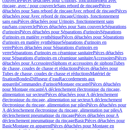
couvercle
Pièces détachées pour Urinoirs, fonctionnement avec
rinçage, avec / pour couvercle
Sans rebord de rinçage
Pièces
détachées pour Sans rebord de rinçage
Avec rebord de rinçage
Pièces
détachées pour Avec rebord de rinçage
Urinoirs, fonctionnement
sans eau
Pièces détachées pour Urinoirs, fonctionnement sans
eau
Sans couvercle
Pièces détachées pour Sans couvercle
Séparations
d'urinoirs
Pièces détachées pour Séparations d'urinoirs
Séparations
d'urinoirs en matière synthétique
Pièces détachées pour Séparations
d'urinoirs en matière synthétique
Séparations d'urinoirs en
verre
Pièces détachées pour Séparations d'urinoirs en
verre
Séparations d'urinoirs en céramique sanitaire
Pièces détachées
pour Séparations d'urinoirs en céramique sanitaire
Accessoires
Pièces
détachées pour Accessoires
Siphons et accessoires de siphons
Tubes
de chasse, coudes de chasse et réductions
Pièces détachées pour
Tubes de chasse, coudes de chasse et réductions
Matériel de
fixation
Bondes
Diffuseur d’eau
Raccordements aux
appareils
Commandes d'urinoir
Montage encastré
Pièces détachées
pour Montage encastré
A déclenchement électronique du rinçage,
alimentation sur secteur
Pièces détachées pour A déclenchement
électronique du rinçage, alimentation sur secteur
A déclenchement
électronique du rinçage, alimentation par piles
Pièces détachées pour
A déclenchement électronique du rinçage, alimentation par piles
A
déclenchement pneumatique du rinçage
Pièces détachées pour A
déclenchement pneumatique du rinçage
Basic
Pièces détachées pour
Basic
Montage en apparent
Pièces détachées pour Montage en