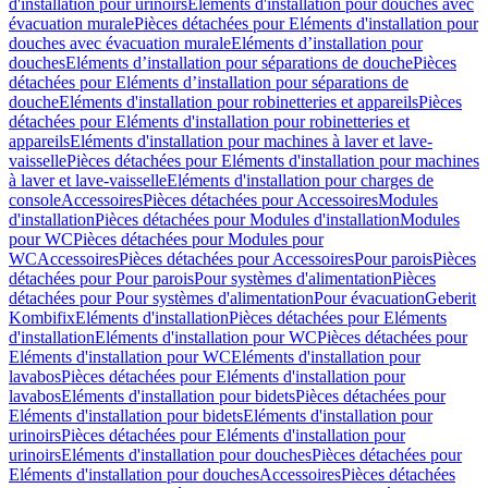
d'installation pour urinoirs
Eléments d'installation pour douches avec
évacuation murale
Pièces détachées pour Eléments d'installation pour
douches avec évacuation murale
Eléments d’installation pour
douches
Eléments d’installation pour séparations de douche
Pièces
détachées pour Eléments d’installation pour séparations de
douche
Eléments d'installation pour robinetteries et appareils
Pièces
détachées pour Eléments d'installation pour robinetteries et
appareils
Eléments d'installation pour machines à laver et lave-
vaisselle
Pièces détachées pour Eléments d'installation pour machines
à laver et lave-vaisselle
Eléments d'installation pour charges de
console
Accessoires
Pièces détachées pour Accessoires
Modules
d'installation
Pièces détachées pour Modules d'installation
Modules
pour WC
Pièces détachées pour Modules pour
WC
Accessoires
Pièces détachées pour Accessoires
Pour parois
Pièces
détachées pour Pour parois
Pour systèmes d'alimentation
Pièces
détachées pour Pour systèmes d'alimentation
Pour évacuation
Geberit
Kombifix
Eléments d'installation
Pièces détachées pour Eléments
d'installation
Eléments d'installation pour WC
Pièces détachées pour
Eléments d'installation pour WC
Eléments d'installation pour
lavabos
Pièces détachées pour Eléments d'installation pour
lavabos
Eléments d'installation pour bidets
Pièces détachées pour
Eléments d'installation pour bidets
Eléments d'installation pour
urinoirs
Pièces détachées pour Eléments d'installation pour
urinoirs
Eléments d'installation pour douches
Pièces détachées pour
Eléments d'installation pour douches
Accessoires
Pièces détachées