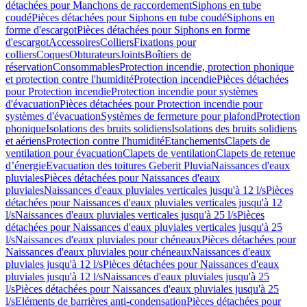
détachées pour Manchons de raccordement
Siphons en tube
coudé
Pièces détachées pour Siphons en tube coudé
Siphons en
forme d'escargot
Pièces détachées pour Siphons en forme
d'escargot
Accessoires
Colliers
Fixations pour
colliers
Coques
Obturateurs
Joints
Boîtiers de
réservation
Consommables
Protection incendie, protection phonique
et protection contre l'humidité
Protection incendie
Pièces détachées
pour Protection incendie
Protection incendie pour systèmes
d'évacuation
Pièces détachées pour Protection incendie pour
systèmes d'évacuation
Systèmes de fermeture pour plafond
Protection
phonique
Isolations des bruits solidiens
Isolations des bruits solidiens
et aériens
Protection contre l'humidité
Etanchements
Clapets de
ventilation pour évacuation
Clapets de ventilation
Clapets de retenue
d’énergie
Evacuation des toitures Geberit Pluvia
Naissances d'eaux
pluviales
Pièces détachées pour Naissances d'eaux
pluviales
Naissances d'eaux pluviales verticales jusqu'à 12 l/s
Pièces
détachées pour Naissances d'eaux pluviales verticales jusqu'à 12
l/s
Naissances d'eaux pluviales verticales jusqu'à 25 l/s
Pièces
détachées pour Naissances d'eaux pluviales verticales jusqu'à 25
l/s
Naissances d'eaux pluviales pour chéneaux
Pièces détachées pour
Naissances d'eaux pluviales pour chéneaux
Naissances d'eaux
pluviales jusqu'à 12 l/s
Pièces détachées pour Naissances d'eaux
pluviales jusqu'à 12 l/s
Naissances d'eaux pluviales jusqu'à 25
l/s
Pièces détachées pour Naissances d'eaux pluviales jusqu'à 25
l/s
Eléments de barrières anti-condensation
Pièces détachées pour