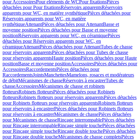
pour Accessoires
Pour eléments de WC
Pour fixations
Pièces
détachées pour Pour fixations
Réservoirs apparents
Réservoirs
apparents pour WC, en matière synthétique
Pièces détachées pour
Réservoirs apparents pour WC, en matière
synthétique
Attenant
Pièces détachées pour Attenant
Basse et
moyenne position
Pièces détachées pour Basse et moyenne
position
Réservoirs apparents pour WC, en céramique
Pièces
détachées pour Réservoirs apparents pour WC, en
céramique
Attenant
Pièces détachées pour Attenant
Tubes de chasse
pour réservoirs apparents
Pièces détachées pour Tubes de chasse
pour réservoirs apparents
Haute position
Pièces détachées pour Haute
position
Basse et moyenne position
Accessoires
Pièces détachées pour
Accessoires
Raccordements
Pièces détachées pour
Raccordements
Joints
Manchettes
Mamelons, rosaces et modérateurs
de débit
Mécanismes de chasse
Réservoirs à encastrer
Tubes de
chasse
Accessoires
Mécanismes de chasse et robinets
flotteurs
Robinets flotteurs
Pièces détachées pour Robinets
flotteurs
Robinets flotteurs pour réservoirs apparents
Pièces détachées
pour Robinets flotteurs pour réservoirs apparents
Robinets flotteurs
pour réservoirs à encastrer
Pièces détachées pour Robinets flotteurs
pour réservoirs à encastrer
Mécanismes de chasse
Pièces détachées
pour Mécanismes de chasse
Rinçage interrompable
Pièces détachées
pour Rinçage interrompable
Rinçage simple touche
Pièces détachées
pour Rinçage simple touche
Rinçage double touche
Pièces détachées
pour Rinçage double touche
Mécanismes de chasse complets
Pièces