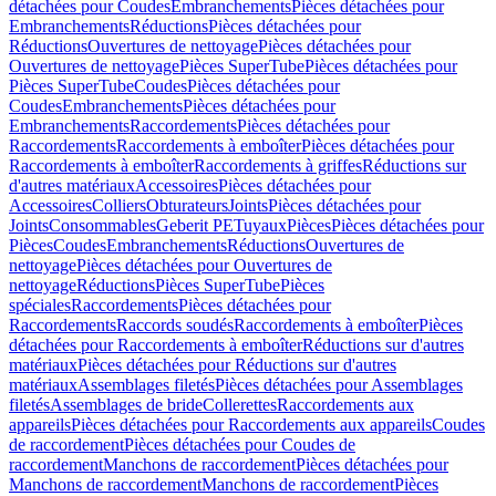
détachées pour Coudes
Embranchements
Pièces détachées pour
Embranchements
Réductions
Pièces détachées pour
Réductions
Ouvertures de nettoyage
Pièces détachées pour
Ouvertures de nettoyage
Pièces SuperTube
Pièces détachées pour
Pièces SuperTube
Coudes
Pièces détachées pour
Coudes
Embranchements
Pièces détachées pour
Embranchements
Raccordements
Pièces détachées pour
Raccordements
Raccordements à emboîter
Pièces détachées pour
Raccordements à emboîter
Raccordements à griffes
Réductions sur
d'autres matériaux
Accessoires
Pièces détachées pour
Accessoires
Colliers
Obturateurs
Joints
Pièces détachées pour
Joints
Consommables
Geberit PE
Tuyaux
Pièces
Pièces détachées pour
Pièces
Coudes
Embranchements
Réductions
Ouvertures de
nettoyage
Pièces détachées pour Ouvertures de
nettoyage
Réductions
Pièces SuperTube
Pièces
spéciales
Raccordements
Pièces détachées pour
Raccordements
Raccords soudés
Raccordements à emboîter
Pièces
détachées pour Raccordements à emboîter
Réductions sur d'autres
matériaux
Pièces détachées pour Réductions sur d'autres
matériaux
Assemblages filetés
Pièces détachées pour Assemblages
filetés
Assemblages de bride
Collerettes
Raccordements aux
appareils
Pièces détachées pour Raccordements aux appareils
Coudes
de raccordement
Pièces détachées pour Coudes de
raccordement
Manchons de raccordement
Pièces détachées pour
Manchons de raccordement
Manchons de raccordement
Pièces