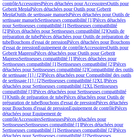
contrôle
Accessoires
Pièces détachées pour Accessoires
Outils pour
Geberit Mepla
Pièces détachées pour Outils pour Geberit
Mepla
Outils de sertissage manuels
Pièces détachées pour Outils de
sertissage manuels
Sertisseuses compatibilité [1]
Pièces détachées
pour Sertisseuses compatibilité [1]
Sertisseuses compatibilité
[2]
Pièces détachées pour Sertisseuses compatibilité [2]
Outils de
préparation de tube
Pièces détachées pour Outils de préparation de
tube
Bouchons d'essai de pression
Pièces détachées pour Bouchons
d'essai de pression
Equipement de contrôle
Accessoires
Outils pour
Geberit Mapress
Pièces détachées pour Outils pour Geberit
Mapress
Sertisseuses compatibilité [1]
Pièces détachées pour
Sertisseuses compatibilité [1]
Sertisseuses compatibilité [2]
Pièces
détachées pour Sertisseuses compatibilité [2]
Compatibilité des outils
de sertissage [1] / [2]
Pièces détachées pour Compatibilité des outils
de sertissage [1] / [2]
Sertisseuses compatibilité [2XL]
Pièces
détachées pour Sertisseuses compatibilité [2XL]
Sertisseuses
compatibilité [3]
Pièces détachées pour Sertisseuses compatibilité
[3]
Outils de préparation de tube
Pièces détachées pour Outils de
préparation de tube
Bouchons d'essai de pression
Pièces détachées
pour Bouchons d'essai de pression
Equipement de contrôle
Pièces
détachées pour Equipement de
contrôle
Accessoires
Sertisseuses
Pièces détachées pour
Sertisseuses
Sertisseuses compatibilité [1]
Pièces détachées pour
Sertisseuses compatibilité [1]
Sertisseuses compatibilité [2]
Pièces
détachées pour Sertisseuses compatibilité [2]
Sertisseuses