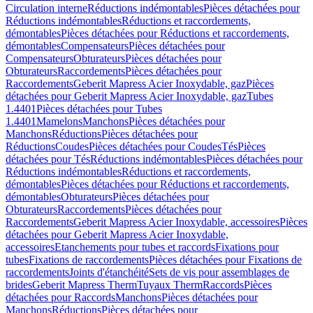
Circulation interne
Réductions indémontables
Pièces détachées pour
Réductions indémontables
Réductions et raccordements,
démontables
Pièces détachées pour Réductions et raccordements,
démontables
Compensateurs
Pièces détachées pour
Compensateurs
Obturateurs
Pièces détachées pour
Obturateurs
Raccordements
Pièces détachées pour
Raccordements
Geberit Mapress Acier Inoxydable, gaz
Pièces
détachées pour Geberit Mapress Acier Inoxydable, gaz
Tubes
1.4401
Pièces détachées pour Tubes
1.4401
Mamelons
Manchons
Pièces détachées pour
Manchons
Réductions
Pièces détachées pour
Réductions
Coudes
Pièces détachées pour Coudes
Tés
Pièces
détachées pour Tés
Réductions indémontables
Pièces détachées pour
Réductions indémontables
Réductions et raccordements,
démontables
Pièces détachées pour Réductions et raccordements,
démontables
Obturateurs
Pièces détachées pour
Obturateurs
Raccordements
Pièces détachées pour
Raccordements
Geberit Mapress Acier Inoxydable, accessoires
Pièces
détachées pour Geberit Mapress Acier Inoxydable,
accessoires
Etanchements pour tubes et raccords
Fixations pour
tubes
Fixations de raccordements
Pièces détachées pour Fixations de
raccordements
Joints d'étanchéité
Sets de vis pour assemblages de
brides
Geberit Mapress Therm
Tuyaux Therm
Raccords
Pièces
détachées pour Raccords
Manchons
Pièces détachées pour
Manchons
Réductions
Pièces détachées pour