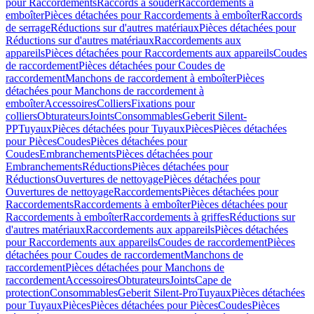
pour Raccordements
Raccords à souder
Raccordements à
emboîter
Pièces détachées pour Raccordements à emboîter
Raccords
de serrage
Réductions sur d'autres matériaux
Pièces détachées pour
Réductions sur d'autres matériaux
Raccordements aux
appareils
Pièces détachées pour Raccordements aux appareils
Coudes
de raccordement
Pièces détachées pour Coudes de
raccordement
Manchons de raccordement à emboîter
Pièces
détachées pour Manchons de raccordement à
emboîter
Accessoires
Colliers
Fixations pour
colliers
Obturateurs
Joints
Consommables
Geberit Silent-
PP
Tuyaux
Pièces détachées pour Tuyaux
Pièces
Pièces détachées
pour Pièces
Coudes
Pièces détachées pour
Coudes
Embranchements
Pièces détachées pour
Embranchements
Réductions
Pièces détachées pour
Réductions
Ouvertures de nettoyage
Pièces détachées pour
Ouvertures de nettoyage
Raccordements
Pièces détachées pour
Raccordements
Raccordements à emboîter
Pièces détachées pour
Raccordements à emboîter
Raccordements à griffes
Réductions sur
d'autres matériaux
Raccordements aux appareils
Pièces détachées
pour Raccordements aux appareils
Coudes de raccordement
Pièces
détachées pour Coudes de raccordement
Manchons de
raccordement
Pièces détachées pour Manchons de
raccordement
Accessoires
Obturateurs
Joints
Cape de
protection
Consommables
Geberit Silent-Pro
Tuyaux
Pièces détachées
pour Tuyaux
Pièces
Pièces détachées pour Pièces
Coudes
Pièces