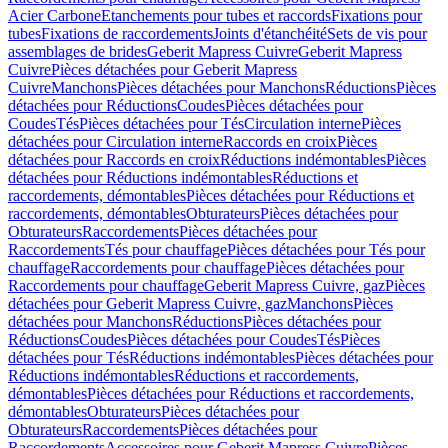
Acier Carbone
Etanchements pour tubes et raccords
Fixations pour
tubes
Fixations de raccordements
Joints d'étanchéité
Sets de vis pour
assemblages de brides
Geberit Mapress Cuivre
Geberit Mapress
Cuivre
Pièces détachées pour Geberit Mapress
Cuivre
Manchons
Pièces détachées pour Manchons
Réductions
Pièces
détachées pour Réductions
Coudes
Pièces détachées pour
Coudes
Tés
Pièces détachées pour Tés
Circulation interne
Pièces
détachées pour Circulation interne
Raccords en croix
Pièces
détachées pour Raccords en croix
Réductions indémontables
Pièces
détachées pour Réductions indémontables
Réductions et
raccordements, démontables
Pièces détachées pour Réductions et
raccordements, démontables
Obturateurs
Pièces détachées pour
Obturateurs
Raccordements
Pièces détachées pour
Raccordements
Tés pour chauffage
Pièces détachées pour Tés pour
chauffage
Raccordements pour chauffage
Pièces détachées pour
Raccordements pour chauffage
Geberit Mapress Cuivre, gaz
Pièces
détachées pour Geberit Mapress Cuivre, gaz
Manchons
Pièces
détachées pour Manchons
Réductions
Pièces détachées pour
Réductions
Coudes
Pièces détachées pour Coudes
Tés
Pièces
détachées pour Tés
Réductions indémontables
Pièces détachées pour
Réductions indémontables
Réductions et raccordements,
démontables
Pièces détachées pour Réductions et raccordements,
démontables
Obturateurs
Pièces détachées pour
Obturateurs
Raccordements
Pièces détachées pour
Raccordements
Accessoires pour Geberit Mapress Cuivre
Pièces