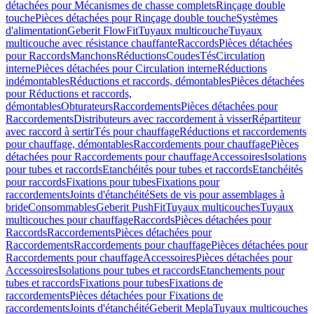
détachées pour Mécanismes de chasse complets
Rinçage double
touche
Pièces détachées pour Rinçage double touche
Systèmes
d'alimentation
Geberit FlowFit
Tuyaux multicouche
Tuyaux
multicouche avec résistance chauffante
Raccords
Pièces détachées
pour Raccords
Manchons
Réductions
Coudes
Tés
Circulation
interne
Pièces détachées pour Circulation interne
Réductions
indémontables
Réductions et raccords, démontables
Pièces détachées
pour Réductions et raccords,
démontables
Obturateurs
Raccordements
Pièces détachées pour
Raccordements
Distributeurs avec raccordement à visser
Répartiteur
avec raccord à sertir
Tés pour chauffage
Réductions et raccordements
pour chauffage, démontables
Raccordements pour chauffage
Pièces
détachées pour Raccordements pour chauffage
Accessoires
Isolations
pour tubes et raccords
Etanchéités pour tubes et raccords
Etanchéités
pour raccords
Fixations pour tubes
Fixations pour
raccordements
Joints d'étanchéité
Sets de vis pour assemblages à
bride
Consommables
Geberit PushFit
Tuyaux multicouches
Tuyaux
multicouches pour chauffage
Raccords
Pièces détachées pour
Raccords
Raccordements
Pièces détachées pour
Raccordements
Raccordements pour chauffage
Pièces détachées pour
Raccordements pour chauffage
Accessoires
Pièces détachées pour
Accessoires
Isolations pour tubes et raccords
Etanchements pour
tubes et raccords
Fixations pour tubes
Fixations de
raccordements
Pièces détachées pour Fixations de
raccordements
Joints d'étanchéité
Geberit Mepla
Tuyaux multicouches