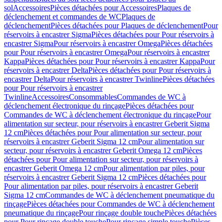
sol
Accessoires
Pièces détachées pour Accessoires
Plaques de
déclenchement et commandes de WC
Plaques de
déclenchement
Pièces détachées pour Plaques de déclenchement
Pour
réservoirs à encastrer Sigma
Pièces détachées pour Pour réservoirs à
encastrer Sigma
Pour réservoirs à encastrer Omega
Pièces détachées
pour Pour réservoirs à encastrer Omega
Pour réservoirs à encastrer
Kappa
Pièces détachées pour Pour réservoirs à encastrer Kappa
Pour
réservoirs à encastrer Delta
Pièces détachées pour Pour réservoirs à
encastrer Delta
Pour réservoirs à encastrer Twinline
Pièces détachées
pour Pour réservoirs à encastrer
Twinline
Accessoires
Consommables
Commandes de WC à
déclenchement électronique du rinçage
Pièces détachées pour
Commandes de WC à déclenchement électronique du rinçage
Pour
alimentation sur secteur, pour réservoirs à encastrer Geberit Sigma
12 cm
Pièces détachées pour Pour alimentation sur secteur, pour
réservoirs à encastrer Geberit Sigma 12 cm
Pour alimentation sur
secteur, pour réservoirs à encastrer Geberit Omega 12 cm
Pièces
détachées pour Pour alimentation sur secteur, pour réservoirs à
encastrer Geberit Omega 12 cm
Pour alimentation par piles, pour
réservoirs à encastrer Geberit Sigma 12 cm
Pièces détachées pour
Pour alimentation par piles, pour réservoirs à encastrer Geberit
Sigma 12 cm
Commandes de WC à déclenchement pneumatique du
rinçage
Pièces détachées pour Commandes de WC à déclenchement
pneumatique du rinçage
Pour rinçage double touche
Pièces détachées
pour Pour rinçage double touche
Pour rinçage simple touche
Pièces