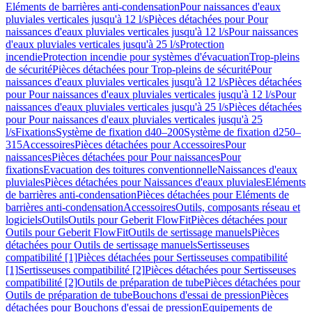
Eléments de barrières anti-condensation
Pour naissances d'eaux
pluviales verticales jusqu'à 12 l/s
Pièces détachées pour Pour
naissances d'eaux pluviales verticales jusqu'à 12 l/s
Pour naissances
d'eaux pluviales verticales jusqu'à 25 l/s
Protection
incendie
Protection incendie pour systèmes d'évacuation
Trop-pleins
de sécurité
Pièces détachées pour Trop-pleins de sécurité
Pour
naissances d'eaux pluviales verticales jusqu'à 12 l/s
Pièces détachées
pour Pour naissances d'eaux pluviales verticales jusqu'à 12 l/s
Pour
naissances d'eaux pluviales verticales jusqu'à 25 l/s
Pièces détachées
pour Pour naissances d'eaux pluviales verticales jusqu'à 25
l/s
Fixations
Système de fixation d40–200
Système de fixation d250–
315
Accessoires
Pièces détachées pour Accessoires
Pour
naissances
Pièces détachées pour Pour naissances
Pour
fixations
Evacuation des toitures conventionnelle
Naissances d'eaux
pluviales
Pièces détachées pour Naissances d'eaux pluviales
Eléments
de barrières anti-condensation
Pièces détachées pour Eléments de
barrières anti-condensation
Accessoires
Outils, composants réseau et
logiciels
Outils
Outils pour Geberit FlowFit
Pièces détachées pour
Outils pour Geberit FlowFit
Outils de sertissage manuels
Pièces
détachées pour Outils de sertissage manuels
Sertisseuses
compatibilité [1]
Pièces détachées pour Sertisseuses compatibilité
[1]
Sertisseuses compatibilité [2]
Pièces détachées pour Sertisseuses
compatibilité [2]
Outils de préparation de tube
Pièces détachées pour
Outils de préparation de tube
Bouchons d'essai de pression
Pièces
détachées pour Bouchons d'essai de pression
Equipements de