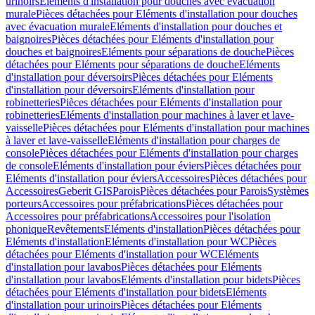
urinoirs
Eléments d'installation pour douches avec évacuation
murale
Pièces détachées pour Eléments d'installation pour douches
avec évacuation murale
Eléments d'installation pour douches et
baignoires
Pièces détachées pour Eléments d'installation pour
douches et baignoires
Eléments pour séparations de douche
Pièces
détachées pour Eléments pour séparations de douche
Eléments
d'installation pour déversoirs
Pièces détachées pour Eléments
d'installation pour déversoirs
Eléments d'installation pour
robinetteries
Pièces détachées pour Eléments d'installation pour
robinetteries
Eléments d'installation pour machines à laver et lave-
vaisselle
Pièces détachées pour Eléments d'installation pour machines
à laver et lave-vaisselle
Eléments d'installation pour charges de
console
Pièces détachées pour Eléments d'installation pour charges
de console
Eléments d'installation pour éviers
Pièces détachées pour
Eléments d'installation pour éviers
Accessoires
Pièces détachées pour
Accessoires
Geberit GIS
Parois
Pièces détachées pour Parois
Systèmes
porteurs
Accessoires pour préfabrications
Pièces détachées pour
Accessoires pour préfabrications
Accessoires pour l'isolation
phonique
Revêtements
Eléments d'installation
Pièces détachées pour
Eléments d'installation
Eléments d'installation pour WC
Pièces
détachées pour Eléments d'installation pour WC
Eléments
d'installation pour lavabos
Pièces détachées pour Eléments
d'installation pour lavabos
Eléments d'installation pour bidets
Pièces
détachées pour Eléments d'installation pour bidets
Eléments
d'installation pour urinoirs
Pièces détachées pour Eléments