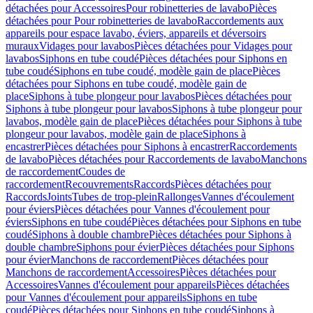
détachées pour Accessoires
Pour robinetteries de lavabo
Pièces
détachées pour Pour robinetteries de lavabo
Raccordements aux
appareils pour espace lavabo, éviers, appareils et déversoirs
muraux
Vidages pour lavabos
Pièces détachées pour Vidages pour
lavabos
Siphons en tube coudé
Pièces détachées pour Siphons en
tube coudé
Siphons en tube coudé, modèle gain de place
Pièces
détachées pour Siphons en tube coudé, modèle gain de
place
Siphons à tube plongeur pour lavabos
Pièces détachées pour
Siphons à tube plongeur pour lavabos
Siphons à tube plongeur pour
lavabos, modèle gain de place
Pièces détachées pour Siphons à tube
plongeur pour lavabos, modèle gain de place
Siphons à
encastrer
Pièces détachées pour Siphons à encastrer
Raccordements
de lavabo
Pièces détachées pour Raccordements de lavabo
Manchons
de raccordement
Coudes de
raccordement
Recouvrements
Raccords
Pièces détachées pour
Raccords
Joints
Tubes de trop-plein
Rallonges
Vannes d'écoulement
pour éviers
Pièces détachées pour Vannes d'écoulement pour
éviers
Siphons en tube coudé
Pièces détachées pour Siphons en tube
coudé
Siphons à double chambre
Pièces détachées pour Siphons à
double chambre
Siphons pour évier
Pièces détachées pour Siphons
pour évier
Manchons de raccordement
Pièces détachées pour
Manchons de raccordement
Accessoires
Pièces détachées pour
Accessoires
Vannes d'écoulement pour appareils
Pièces détachées
pour Vannes d'écoulement pour appareils
Siphons en tube
coudé
Pièces détachées pour Siphons en tube coudé
Siphons à