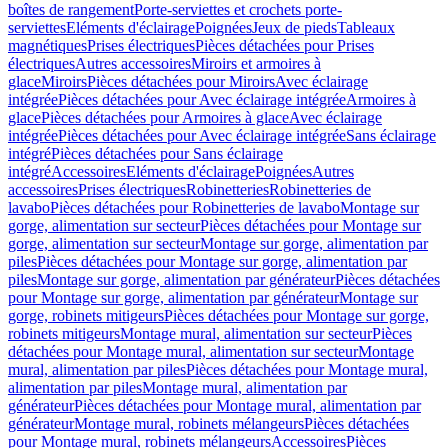
boîtes de rangement
Porte-serviettes et crochets porte-
serviettes
Eléments d'éclairage
Poignées
Jeux de pieds
Tableaux
magnétiques
Prises électriques
Pièces détachées pour Prises
électriques
Autres accessoires
Miroirs et armoires à
glace
Miroirs
Pièces détachées pour Miroirs
Avec éclairage
intégrée
Pièces détachées pour Avec éclairage intégrée
Armoires à
glace
Pièces détachées pour Armoires à glace
Avec éclairage
intégrée
Pièces détachées pour Avec éclairage intégrée
Sans éclairage
intégré
Pièces détachées pour Sans éclairage
intégré
Accessoires
Eléments d'éclairage
Poignées
Autres
accessoires
Prises électriques
Robinetteries
Robinetteries de
lavabo
Pièces détachées pour Robinetteries de lavabo
Montage sur
gorge, alimentation sur secteur
Pièces détachées pour Montage sur
gorge, alimentation sur secteur
Montage sur gorge, alimentation par
piles
Pièces détachées pour Montage sur gorge, alimentation par
piles
Montage sur gorge, alimentation par générateur
Pièces détachées
pour Montage sur gorge, alimentation par générateur
Montage sur
gorge, robinets mitigeurs
Pièces détachées pour Montage sur gorge,
robinets mitigeurs
Montage mural, alimentation sur secteur
Pièces
détachées pour Montage mural, alimentation sur secteur
Montage
mural, alimentation par piles
Pièces détachées pour Montage mural,
alimentation par piles
Montage mural, alimentation par
générateur
Pièces détachées pour Montage mural, alimentation par
générateur
Montage mural, robinets mélangeurs
Pièces détachées
pour Montage mural, robinets mélangeurs
Accessoires
Pièces