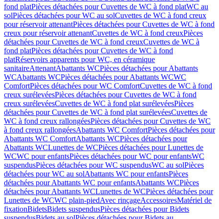
fond plat
Pièces détachées pour Cuvettes de WC à fond plat
WC au
sol
Pièces détachées pour WC au sol
Cuvettes de WC à fond creux
pour réservoir attenant
Pièces détachées pour Cuvettes de WC à fond
creux pour réservoir attenant
Cuvettes de WC à fond creux
Pièces
détachées pour Cuvettes de WC à fond creux
Cuvettes de WC à
fond plat
Pièces détachées pour Cuvettes de WC à fond
plat
Réservoirs apparents pour WC, en céramique
sanitaire
Attenant
Abattants WC
Pièces détachées pour Abattants
WC
Abattants WC
Pièces détachées pour Abattants WC
WC
Comfort
Pièces détachées pour WC Comfort
Cuvettes de WC à fond
creux surélevées
Pièces détachées pour Cuvettes de WC à fond
creux surélevées
Cuvettes de WC à fond plat surélevées
Pièces
détachées pour Cuvettes de WC à fond plat surélevées
Cuvettes de
WC à fond creux rallongées
Pièces détachées pour Cuvettes de WC
à fond creux rallongées
Abattants WC Comfort
Pièces détachées pour
Abattants WC Comfort
Abattants WC
Pièces détachées pour
Abattants WC
Lunettes de WC
Pièces détachées pour Lunettes de
WC
WC pour enfants
Pièces détachées pour WC pour enfants
WC
suspendus
Pièces détachées pour WC suspendus
WC au sol
Pièces
détachées pour WC au sol
Abattants WC pour enfants
Pièces
détachées pour Abattants WC pour enfants
Abattants WC
Pièces
détachées pour Abattants WC
Lunettes de WC
Pièces détachées pour
Lunettes de WC
WC plain-pied
Avec rinçage
Accessoires
Matériel de
fixation
Bidets
Bidets suspendus
Pièces détachées pour Bidets
suspendus
Bidets au sol
Pièces détachées pour Bidets au