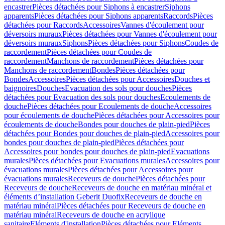
encastrer
Pièces détachées pour Siphons à encastrer
Siphons
apparents
Pièces détachées pour Siphons apparents
Raccords
Pièces
détachées pour Raccords
Accessoires
Vannes d'écoulement pour
déversoirs muraux
Pièces détachées pour Vannes d'écoulement pour
déversoirs muraux
Siphons
Pièces détachées pour Siphons
Coudes de
raccordement
Pièces détachées pour Coudes de
raccordement
Manchons de raccordement
Pièces détachées pour
Manchons de raccordement
Bondes
Pièces détachées pour
Bondes
Accessoires
Pièces détachées pour Accessoires
Douches et
baignoires
Douches
Evacuation des sols pour douches
Pièces
détachées pour Evacuation des sols pour douches
Ecoulements de
douche
Pièces détachées pour Ecoulements de douche
Accessoires
pour écoulements de douche
Pièces détachées pour Accessoires pour
écoulements de douche
Bondes pour douches de plain-pied
Pièces
détachées pour Bondes pour douches de plain-pied
Accessoires pour
bondes pour douches de plain-pied
Pièces détachées pour
Accessoires pour bondes pour douches de plain-pied
Evacuations
murales
Pièces détachées pour Evacuations murales
Accessoires pour
évacuations murales
Pièces détachées pour Accessoires pour
évacuations murales
Receveurs de douche
Pièces détachées pour
Receveurs de douche
Receveurs de douche en matériau minéral et
éléments d’installation Geberit Duofix
Receveurs de douche en
matériau minéral
Pièces détachées pour Receveurs de douche en
matériau minéral
Receveurs de douche en acrylique
sanitaire
Eléments d'installation
Pièces détachées pour Eléments