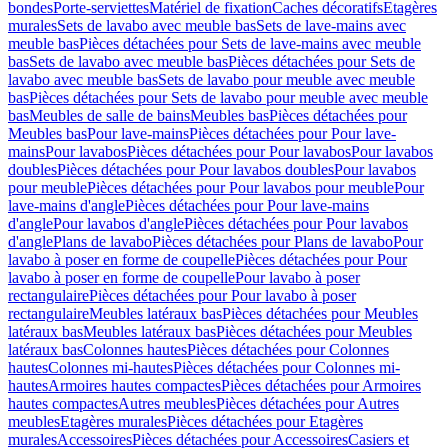
bondes
Porte-serviettes
Matériel de fixation
Caches décoratifs
Etagères
murales
Sets de lavabo avec meuble bas
Sets de lave-mains avec
meuble bas
Pièces détachées pour Sets de lave-mains avec meuble
bas
Sets de lavabo avec meuble bas
Pièces détachées pour Sets de
lavabo avec meuble bas
Sets de lavabo pour meuble avec meuble
bas
Pièces détachées pour Sets de lavabo pour meuble avec meuble
bas
Meubles de salle de bains
Meubles bas
Pièces détachées pour
Meubles bas
Pour lave-mains
Pièces détachées pour Pour lave-
mains
Pour lavabos
Pièces détachées pour Pour lavabos
Pour lavabos
doubles
Pièces détachées pour Pour lavabos doubles
Pour lavabos
pour meuble
Pièces détachées pour Pour lavabos pour meuble
Pour
lave-mains d'angle
Pièces détachées pour Pour lave-mains
d'angle
Pour lavabos d'angle
Pièces détachées pour Pour lavabos
d'angle
Plans de lavabo
Pièces détachées pour Plans de lavabo
Pour
lavabo à poser en forme de coupelle
Pièces détachées pour Pour
lavabo à poser en forme de coupelle
Pour lavabo à poser
rectangulaire
Pièces détachées pour Pour lavabo à poser
rectangulaire
Meubles latéraux bas
Pièces détachées pour Meubles
latéraux bas
Meubles latéraux bas
Pièces détachées pour Meubles
latéraux bas
Colonnes hautes
Pièces détachées pour Colonnes
hautes
Colonnes mi-hautes
Pièces détachées pour Colonnes mi-
hautes
Armoires hautes compactes
Pièces détachées pour Armoires
hautes compactes
Autres meubles
Pièces détachées pour Autres
meubles
Etagères murales
Pièces détachées pour Etagères
murales
Accessoires
Pièces détachées pour Accessoires
Casiers et