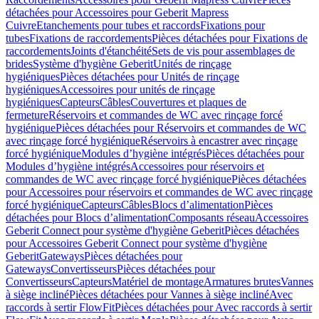
détachées pour Accessoires pour Geberit Mapress
Cuivre
Etanchements pour tubes et raccords
Fixations pour
tubes
Fixations de raccordements
Pièces détachées pour Fixations de
raccordements
Joints d'étanchéité
Sets de vis pour assemblages de
brides
Système d'hygiène Geberit
Unités de rinçage
hygiéniques
Pièces détachées pour Unités de rinçage
hygiéniques
Accessoires pour unités de rinçage
hygiéniques
Capteurs
Câbles
Couvertures et plaques de
fermeture
Réservoirs et commandes de WC avec rinçage forcé
hygiénique
Pièces détachées pour Réservoirs et commandes de WC
avec rinçage forcé hygiénique
Réservoirs à encastrer avec rinçage
forcé hygiénique
Modules d’hygiène intégrés
Pièces détachées pour
Modules d’hygiène intégrés
Accessoires pour réservoirs et
commandes de WC avec rinçage forcé hygiénique
Pièces détachées
pour Accessoires pour réservoirs et commandes de WC avec rinçage
forcé hygiénique
Capteurs
Câbles
Blocs d’alimentation
Pièces
détachées pour Blocs d’alimentation
Composants réseau
Accessoires
Geberit Connect pour système d'hygiène Geberit
Pièces détachées
pour Accessoires Geberit Connect pour système d'hygiène
Geberit
Gateways
Pièces détachées pour
Gateways
Convertisseurs
Pièces détachées pour
Convertisseurs
Capteurs
Matériel de montage
Armatures brutes
Vannes
à siège incliné
Pièces détachées pour Vannes à siège incliné
Avec
raccords à sertir FlowFit
Pièces détachées pour Avec raccords à sertir