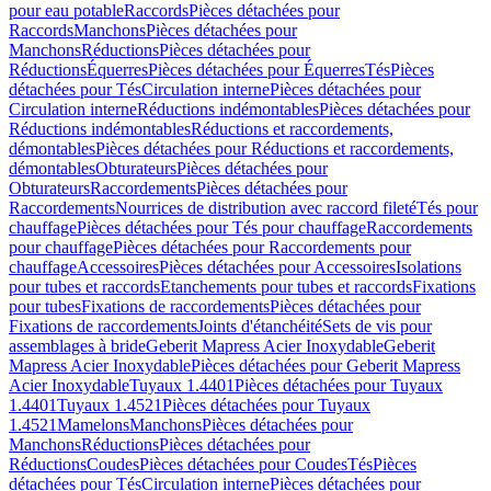
pour eau potable
Raccords
Pièces détachées pour
Raccords
Manchons
Pièces détachées pour
Manchons
Réductions
Pièces détachées pour
Réductions
Équerres
Pièces détachées pour Équerres
Tés
Pièces
détachées pour Tés
Circulation interne
Pièces détachées pour
Circulation interne
Réductions indémontables
Pièces détachées pour
Réductions indémontables
Réductions et raccordements,
démontables
Pièces détachées pour Réductions et raccordements,
démontables
Obturateurs
Pièces détachées pour
Obturateurs
Raccordements
Pièces détachées pour
Raccordements
Nourrices de distribution avec raccord fileté
Tés pour
chauffage
Pièces détachées pour Tés pour chauffage
Raccordements
pour chauffage
Pièces détachées pour Raccordements pour
chauffage
Accessoires
Pièces détachées pour Accessoires
Isolations
pour tubes et raccords
Etanchements pour tubes et raccords
Fixations
pour tubes
Fixations de raccordements
Pièces détachées pour
Fixations de raccordements
Joints d'étanchéité
Sets de vis pour
assemblages à bride
Geberit Mapress Acier Inoxydable
Geberit
Mapress Acier Inoxydable
Pièces détachées pour Geberit Mapress
Acier Inoxydable
Tuyaux 1.4401
Pièces détachées pour Tuyaux
1.4401
Tuyaux 1.4521
Pièces détachées pour Tuyaux
1.4521
Mamelons
Manchons
Pièces détachées pour
Manchons
Réductions
Pièces détachées pour
Réductions
Coudes
Pièces détachées pour Coudes
Tés
Pièces
détachées pour Tés
Circulation interne
Pièces détachées pour