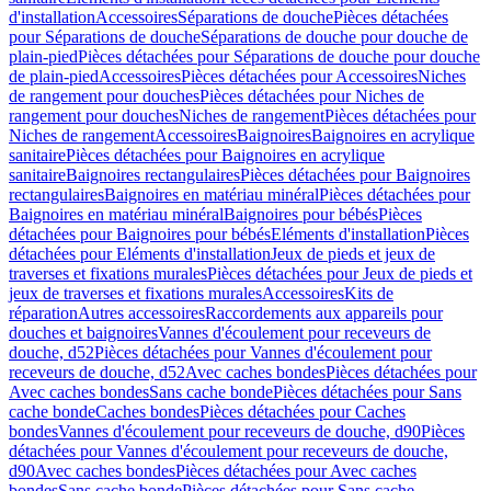
d'installation
Accessoires
Séparations de douche
Pièces détachées
pour Séparations de douche
Séparations de douche pour douche de
plain-pied
Pièces détachées pour Séparations de douche pour douche
de plain-pied
Accessoires
Pièces détachées pour Accessoires
Niches
de rangement pour douches
Pièces détachées pour Niches de
rangement pour douches
Niches de rangement
Pièces détachées pour
Niches de rangement
Accessoires
Baignoires
Baignoires en acrylique
sanitaire
Pièces détachées pour Baignoires en acrylique
sanitaire
Baignoires rectangulaires
Pièces détachées pour Baignoires
rectangulaires
Baignoires en matériau minéral
Pièces détachées pour
Baignoires en matériau minéral
Baignoires pour bébés
Pièces
détachées pour Baignoires pour bébés
Eléments d'installation
Pièces
détachées pour Eléments d'installation
Jeux de pieds et jeux de
traverses et fixations murales
Pièces détachées pour Jeux de pieds et
jeux de traverses et fixations murales
Accessoires
Kits de
réparation
Autres accessoires
Raccordements aux appareils pour
douches et baignoires
Vannes d'écoulement pour receveurs de
douche, d52
Pièces détachées pour Vannes d'écoulement pour
receveurs de douche, d52
Avec caches bondes
Pièces détachées pour
Avec caches bondes
Sans cache bonde
Pièces détachées pour Sans
cache bonde
Caches bondes
Pièces détachées pour Caches
bondes
Vannes d'écoulement pour receveurs de douche, d90
Pièces
détachées pour Vannes d'écoulement pour receveurs de douche,
d90
Avec caches bondes
Pièces détachées pour Avec caches
bondes
Sans cache bonde
Pièces détachées pour Sans cache