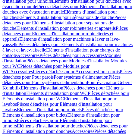
d'installation pour urinoirs
Eléments d'installation pour douches avec
évacuation murale
Pièces détachées pour Eléments d'installation pour
douches avec évacuation murale
Eléments d’installation pour
douches
Eléments d’installation pour séparations de douche
Pièces
détachées pour Eléments d’installation pour séparations de
douche
Eléments d'installation pour robinetteries et appareils
Pièces
détachées pour Eléments d'installation pour robinetteries et
appareils
Eléments d'installation pour machines à laver et lave-
vaisselle
Pièces détachées pour Eléments d'installation pour machines
à laver et lave-vaisselle
Eléments d'installation pour charges de
console
Accessoires
Pièces détachées pour Accessoires
Modules
d'installation
Pièces détachées pour Modules d'installation
Modules
pour WC
Pièces détachées pour Modules pour
WC
Accessoires
Pièces détachées pour Accessoires
Pour parois
Pièces
détachées pour Pour parois
Pour systèmes d'alimentation
Pièces
détachées pour Pour systèmes d'alimentation
Pour évacuation
Geberit
Kombifix
Eléments d'installation
Pièces détachées pour Eléments
d'installation
Eléments d'installation pour WC
Pièces détachées pour
Eléments d'installation pour WC
Eléments d'installation pour
lavabos
Pièces détachées pour Eléments d'installation pour
lavabos
Eléments d'installation pour bidets
Pièces détachées pour
Eléments d'installation pour bidets
Eléments d'installation pour
urinoirs
Pièces détachées pour Eléments d'installation pour
urinoirs
Eléments d'installation pour douches
Pièces détachées pour
Eléments d'installation pour douches
Accessoires
Pièces détachées