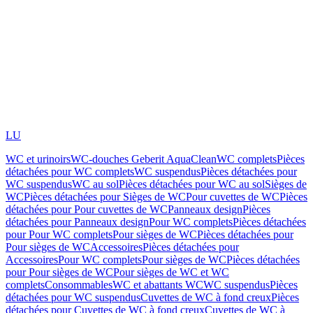
LU
WC et urinoirs
WC-douches Geberit AquaClean
WC complets
Pièces
détachées pour WC complets
WC suspendus
Pièces détachées pour
WC suspendus
WC au sol
Pièces détachées pour WC au sol
Sièges de
WC
Pièces détachées pour Sièges de WC
Pour cuvettes de WC
Pièces
détachées pour Pour cuvettes de WC
Panneaux design
Pièces
détachées pour Panneaux design
Pour WC complets
Pièces détachées
pour Pour WC complets
Pour sièges de WC
Pièces détachées pour
Pour sièges de WC
Accessoires
Pièces détachées pour
Accessoires
Pour WC complets
Pour sièges de WC
Pièces détachées
pour Pour sièges de WC
Pour sièges de WC et WC
complets
Consommables
WC et abattants WC
WC suspendus
Pièces
détachées pour WC suspendus
Cuvettes de WC à fond creux
Pièces
détachées pour Cuvettes de WC à fond creux
Cuvettes de WC à