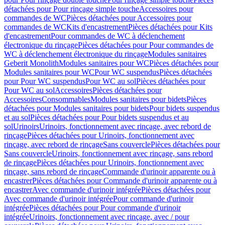
détachées pour Pour rinçage simple touche
Accessoires pour
commandes de WC
Pièces détachées pour Accessoires pour
commandes de WC
Kits d'encastrement
Pièces détachées pour Kits
d'encastrement
Pour commandes de WC à déclenchement
électronique du rinçage
Pièces détachées pour Pour commandes de
WC à déclenchement électronique du rinçage
Modules sanitaires
Geberit Monolith
Modules sanitaires pour WC
Pièces détachées pour
Modules sanitaires pour WC
Pour WC suspendus
Pièces détachées
pour Pour WC suspendus
Pour WC au sol
Pièces détachées pour
Pour WC au sol
Accessoires
Pièces détachées pour
Accessoires
Consommables
Modules sanitaires pour bidets
Pièces
détachées pour Modules sanitaires pour bidets
Pour bidets suspendus
et au sol
Pièces détachées pour Pour bidets suspendus et au
sol
Urinoirs
Urinoirs, fonctionnement avec rinçage, avec rebord de
rinçage
Pièces détachées pour Urinoirs, fonctionnement avec
rinçage, avec rebord de rinçage
Sans couvercle
Pièces détachées pour
Sans couvercle
Urinoirs, fonctionnement avec rinçage, sans rebord
de rinçage
Pièces détachées pour Urinoirs, fonctionnement avec
rinçage, sans rebord de rinçage
Commande d'urinoir apparente ou à
encastrer
Pièces détachées pour Commande d'urinoir apparente ou à
encastrer
Avec commande d'urinoir intégrée
Pièces détachées pour
Avec commande d'urinoir intégrée
Pour commande d'urinoir
intégrée
Pièces détachées pour Pour commande d'urinoir
intégrée
Urinoirs, fonctionnement avec rinçage, avec / pour