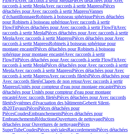
FlowFit
Avec raccords à sertir Mepla
Pièces détachées pour Avec
raccords à sertir Mepla
Avec raccords à sertir Mapress
Pièces
détachées pour Avec raccords à sertir Mapress
Vannes
d’échantillonnage
Robinets à boisseau sphérique
Pièces détachées
pour Robinets à boisseau sphérique
Avec raccords à sertir
FlowFit
Pièces détachées pour Avec raccords à sertir FlowFit
Avec
raccords à sertir Mepla
Pièces détachées pour Avec raccords à sertir
Mepla
Avec raccords à sertir Mapress
Pièces détachées pour Avec
raccords à sertir Mapress
Robinets à boisseau sphérique pour
montage encastré
Pièces détachées pour Robinets à boisseau
sphérique pour montage encastré
Avec raccords à sertir
FlowFit
Pièces détachées pour Avec raccords à sertir FlowFit
Avec
raccords à sertir Mepla
Pièces détachées pour Avec raccords à sertir
Mepla
Avec raccords à sertir Mapress
Pièces détachées pour Avec
raccords à sertir Mapress
Avec raccords filetés
Pièces détachées pour
Avec raccords filetés
Clapets de non retour
Avec raccords à sertir
Mapress
Unités pour compteur d'eau pour montage encastré
Pièces
détachées pour Unités pour compteur d'eau pour montage
encastré
Avec raccords filetés
Pièces détachées pour Avec raccords
filetés
Systèmes d'évacuation des bâtiments
Geberit Silent-
db20
Tuyaux
Pièces
Pièces détachées pour
Pièces
Coudes
Embranchements
Pièces détachées pour
Embranchements
Réductions
Ouvertures de nettoyage
Pièces
détachées pour Ouvertures de nettoyage
Pièces
SuperTube
Coudes
Pièces spéciales
Raccordements
Pièces détachées