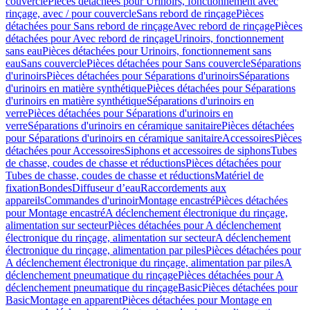
couvercle
Pièces détachées pour Urinoirs, fonctionnement avec
rinçage, avec / pour couvercle
Sans rebord de rinçage
Pièces
détachées pour Sans rebord de rinçage
Avec rebord de rinçage
Pièces
détachées pour Avec rebord de rinçage
Urinoirs, fonctionnement
sans eau
Pièces détachées pour Urinoirs, fonctionnement sans
eau
Sans couvercle
Pièces détachées pour Sans couvercle
Séparations
d'urinoirs
Pièces détachées pour Séparations d'urinoirs
Séparations
d'urinoirs en matière synthétique
Pièces détachées pour Séparations
d'urinoirs en matière synthétique
Séparations d'urinoirs en
verre
Pièces détachées pour Séparations d'urinoirs en
verre
Séparations d'urinoirs en céramique sanitaire
Pièces détachées
pour Séparations d'urinoirs en céramique sanitaire
Accessoires
Pièces
détachées pour Accessoires
Siphons et accessoires de siphons
Tubes
de chasse, coudes de chasse et réductions
Pièces détachées pour
Tubes de chasse, coudes de chasse et réductions
Matériel de
fixation
Bondes
Diffuseur d’eau
Raccordements aux
appareils
Commandes d'urinoir
Montage encastré
Pièces détachées
pour Montage encastré
A déclenchement électronique du rinçage,
alimentation sur secteur
Pièces détachées pour A déclenchement
électronique du rinçage, alimentation sur secteur
A déclenchement
électronique du rinçage, alimentation par piles
Pièces détachées pour
A déclenchement électronique du rinçage, alimentation par piles
A
déclenchement pneumatique du rinçage
Pièces détachées pour A
déclenchement pneumatique du rinçage
Basic
Pièces détachées pour
Basic
Montage en apparent
Pièces détachées pour Montage en