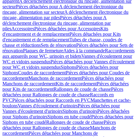
apparent
A déclenchement électronique du rinçage, alimentation sur
secteur
Pièces détachées pour A déclenchement électronique du
rinçage, alimentation sur secteur
A déclenchement électronique du
rinçage, alimentation par piles
Pièces détachées pour A
déclenchement électronique du rinçage, alimentation par
piles
Accessoires
Pièces détachées pour Accessoires
Kits
d'encastrement et de remplacement
Pièces détachées pour Kits
d'encastrement et de remplacement
Tubes de chasse, coudes de
chasse et réductions
Sets de rénovation
Pièces détachées pour Sets de
rénovation
Plaques de fermeture
Aides à la commande
Raccordements
aux appareils pour WC, urinoirs et bidets
Vannes d'écoulement pour
WC et vidoirs suspendus
Pièces détachées pour Vannes d'écoulement
pour WC et vidoirs suspendus
Siphons
Pièces détachées pour
Siphons
Coudes de raccordement
Pièces détachées pour Coudes de
raccordement
Manchons de raccordement
Pièces détachées pour
Manchons de raccordement
Kits de raccordement
Pièces détachées
pour Kits de raccordement
Rallonges de coude de chasse
Pièces
détachées pour Rallonges de coude de chasse
Raccords en
PVC
Pièces détachées pour Raccords en PVC
Manchettes et cache-
boulons
Vannes d'écoulement d'urinoirs
Pièces détachées pour
Vannes d'écoulement d'urinoirs
Siphons d'urinoirs
Pièces détachées
pour Siphons d'urinoirs
Siphons en tube coudé
Pièces détachées pour
Siphons en tube coudé
Rallonges de coude de chasse
Pièces
détachées pour Rallonges de coude de chasse
Manchons de
raccordement
Pièces détachées pour Manchons de