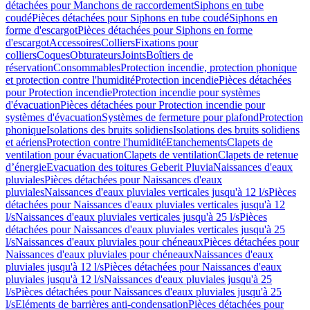
détachées pour Manchons de raccordement
Siphons en tube
coudé
Pièces détachées pour Siphons en tube coudé
Siphons en
forme d'escargot
Pièces détachées pour Siphons en forme
d'escargot
Accessoires
Colliers
Fixations pour
colliers
Coques
Obturateurs
Joints
Boîtiers de
réservation
Consommables
Protection incendie, protection phonique
et protection contre l'humidité
Protection incendie
Pièces détachées
pour Protection incendie
Protection incendie pour systèmes
d'évacuation
Pièces détachées pour Protection incendie pour
systèmes d'évacuation
Systèmes de fermeture pour plafond
Protection
phonique
Isolations des bruits solidiens
Isolations des bruits solidiens
et aériens
Protection contre l'humidité
Etanchements
Clapets de
ventilation pour évacuation
Clapets de ventilation
Clapets de retenue
d’énergie
Evacuation des toitures Geberit Pluvia
Naissances d'eaux
pluviales
Pièces détachées pour Naissances d'eaux
pluviales
Naissances d'eaux pluviales verticales jusqu'à 12 l/s
Pièces
détachées pour Naissances d'eaux pluviales verticales jusqu'à 12
l/s
Naissances d'eaux pluviales verticales jusqu'à 25 l/s
Pièces
détachées pour Naissances d'eaux pluviales verticales jusqu'à 25
l/s
Naissances d'eaux pluviales pour chéneaux
Pièces détachées pour
Naissances d'eaux pluviales pour chéneaux
Naissances d'eaux
pluviales jusqu'à 12 l/s
Pièces détachées pour Naissances d'eaux
pluviales jusqu'à 12 l/s
Naissances d'eaux pluviales jusqu'à 25
l/s
Pièces détachées pour Naissances d'eaux pluviales jusqu'à 25
l/s
Eléments de barrières anti-condensation
Pièces détachées pour