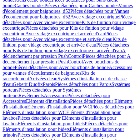
bonde
Caches bondes
Pièces détachées pour Caches bondes
Vannes
d'écoulement pour baignoires, d52
Pièces détachées pour Vannes
d'écoulement pour baignoires, d52
Avec vidage excentrique
Pièces
détachées pour Avec vidage excentrique
Kits de finition pour vidage
excentrique
Pièces détachées pour Kits de finition pour vidage
excentrique
Avec vidage excentrique et arrivée d'eau
Pièces
détachées pour Avec vidage excentrique et arrivée d'eau
Kits de
finition pour vidage excentrique et arrivée d'eau
Pièces détachées
pour Kits de finition pour vidage excentrique et arrivée d'eau
A
déclenchement par pression PushControl
Pièces détachées pour A
déclenchement par pression PushControl
Avec bouchons de
bonde
Pièces détachées pour Avec bouchons de bonde
Accessoires
pour vannes d'écoulement de baignoires
Kits de
raccordement
Arrivées d'eau
Systèmes d'installation et de chasse
d'eau
Geberit Duofix
Parois
Pièces détachées pour Parois
Systèmes
porteurs
Pièces détachées pour Systèmes
porteurs
Revêtements
Accessoires
Pièces détachées pour
Accessoires
Eléments d'installation
Pièces détachées pour Eléments
d'installation
Eléments d'installation pour WC
Pièces détachées pour
Eléments d'installation pour WC
Eléments d'installation pour
lavabos
Pièces détachées pour Eléments d'installation pour
lavabos
Eléments d'installation pour bidets
Pièces détachées pour
Eléments d'installation pour bidets
Eléments d'installation pour
urinoirs
Pièces détachées pour Eléments d'installation pour