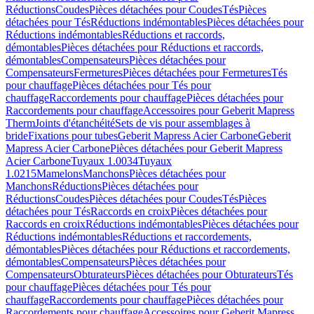
Réductions
Coudes
Pièces détachées pour Coudes
Tés
Pièces
détachées pour Tés
Réductions indémontables
Pièces détachées pour
Réductions indémontables
Réductions et raccords,
démontables
Pièces détachées pour Réductions et raccords,
démontables
Compensateurs
Pièces détachées pour
Compensateurs
Fermetures
Pièces détachées pour Fermetures
Tés
pour chauffage
Pièces détachées pour Tés pour
chauffage
Raccordements pour chauffage
Pièces détachées pour
Raccordements pour chauffage
Accessoires pour Geberit Mapress
Therm
Joints d'étanchéité
Sets de vis pour assemblages à
bride
Fixations pour tubes
Geberit Mapress Acier Carbone
Geberit
Mapress Acier Carbone
Pièces détachées pour Geberit Mapress
Acier Carbone
Tuyaux 1.0034
Tuyaux
1.0215
Mamelons
Manchons
Pièces détachées pour
Manchons
Réductions
Pièces détachées pour
Réductions
Coudes
Pièces détachées pour Coudes
Tés
Pièces
détachées pour Tés
Raccords en croix
Pièces détachées pour
Raccords en croix
Réductions indémontables
Pièces détachées pour
Réductions indémontables
Réductions et raccordements,
démontables
Pièces détachées pour Réductions et raccordements,
démontables
Compensateurs
Pièces détachées pour
Compensateurs
Obturateurs
Pièces détachées pour Obturateurs
Tés
pour chauffage
Pièces détachées pour Tés pour
chauffage
Raccordements pour chauffage
Pièces détachées pour
Raccordements pour chauffage
Accessoires pour Geberit Mapress