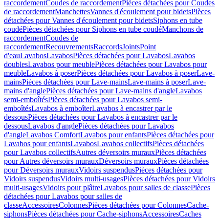
raccordement
Coudes de raccordement
Pièces détachées pour Coudes
de raccordement
Manchettes
Vannes d'écoulement pour bidets
Pièces
détachées pour Vannes d'écoulement pour bidets
Siphons en tube
coudé
Pièces détachées pour Siphons en tube coudé
Manchons de
raccordement
Coudes de
raccordement
Recouvrements
Raccords
Joints
Point
d'eau
Lavabos
Lavabos
Pièces détachées pour Lavabos
Lavabos
doubles
Lavabos pour meuble
Pièces détachées pour Lavabos pour
meuble
Lavabos à poser
Pièces détachées pour Lavabos à poser
Lave-
mains
Pièces détachées pour Lave-mains
Lave-mains à poser
Lave-
mains d'angle
Pièces détachées pour Lave-mains d'angle
Lavabos
semi-emboîtés
Pièces détachées pour Lavabos semi-
emboîtés
Lavabos à emboîter
Lavabos à encastrer par le
dessous
Pièces détachées pour Lavabos à encastrer par le
dessous
Lavabos d'angle
Pièces détachées pour Lavabos
d'angle
Lavabos Comfort
Lavabos pour enfants
Pièces détachées pour
Lavabos pour enfants
Lavabos
Lavabos collectifs
Pièces détachées
pour Lavabos collectifs
Autres déversoirs muraux
Pièces détachées
pour Autres déversoirs muraux
Déversoirs muraux
Pièces détachées
pour Déversoirs muraux
Vidoirs suspendus
Pièces détachées pour
Vidoirs suspendus
Vidoirs multi-usages
Pièces détachées pour Vidoirs
multi-usages
Vidoirs pour plâtre
Lavabos pour salles de classe
Pièces
détachées pour Lavabos pour salles de
classe
Accessoires
Colonnes
Pièces détachées pour Colonnes
Cache-
siphons
Pièces détachées pour Cache-siphons
Accessoires
Caches