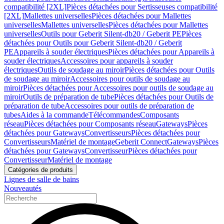
compatibilité [2XL]
Pièces détachées pour Sertisseuses compatibilité
[2XL]
Mallettes universelles
Pièces détachées pour Mallettes
universelles
Mallettes universelles
Pièces détachées pour Mallettes
universelles
Outils pour Geberit Silent-db20 / Geberit PE
Pièces
détachées pour Outils pour Geberit Silent-db20 / Geberit
PE
Appareils à souder électriques
Pièces détachées pour Appareils à
souder électriques
Accessoires pour appareils à souder
électriques
Outils de soudage au miroir
Pièces détachées pour Outils
de soudage au miroir
Accessoires pour outils de soudage au
miroir
Pièces détachées pour Accessoires pour outils de soudage au
miroir
Outils de préparation de tube
Pièces détachées pour Outils de
préparation de tube
Accessoires pour outils de préparation de
tubes
Aides à la commande
Télécommandes
Composants
réseau
Pièces détachées pour Composants réseau
Gateways
Pièces
détachées pour Gateways
Convertisseurs
Pièces détachées pour
Convertisseurs
Matériel de montage
Geberit Connect
Gateways
Pièces
détachées pour Gateways
Convertisseur
Pièces détachées pour
Convertisseur
Matériel de montage
Catégories de produits
Lignes de salle de bains
Nouveautés