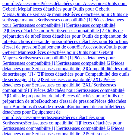
contrôle
Accessoires
Pièces détachées pour Accessoires
Outils pour
Geberit Mepla
Pièces détachées pour Outils pour Geberit
Mepla
Outils de sertissage manuels
Pièces détachées pour Outils de
sertissage manuels
Sertisseuses compatibilité [1]
Pièces détachées
pour Sertisseuses compatibilité [1]
Sertisseuses compatibilité
[2]
Pièces détachées pour Sertisseuses compatibilité [2]
Outils de
préparation de tube
Pièces détachées pour Outils de préparation de
tube
Bouchons d'essai de pression
Pièces détachées pour Bouchons
d'essai de pression
Equipement de contrôle
Accessoires
Outils pour
Geberit Mapress
Pièces détachées pour Outils pour Geberit
Mapress
Sertisseuses compatibilité [1]
Pièces détachées pour
Sertisseuses compatibilité [1]
Sertisseuses compatibilité [2]
Pièces
détachées pour Sertisseuses compatibilité [2]
Compatibilité des outils
de sertissage [1] / [2]
Pièces détachées pour Compatibilité des outils
de sertissage [1] / [2]
Sertisseuses compatibilité [2XL]
Pièces
détachées pour Sertisseuses compatibilité [2XL]
Sertisseuses
compatibilité [3]
Pièces détachées pour Sertisseuses compatibilité
[3]
Outils de préparation de tube
Pièces détachées pour Outils de
préparation de tube
Bouchons d'essai de pression
Pièces détachées
pour Bouchons d'essai de pression
Equipement de contrôle
Pièces
détachées pour Equipement de
contrôle
Accessoires
Sertisseuses
Pièces détachées pour
Sertisseuses
Sertisseuses compatibilité [1]
Pièces détachées pour
Sertisseuses compatibilité [1]
Sertisseuses compatibilité [2]
Pièces
détachées pour Sertisseuses compatibilité [2]
Sertisseuses