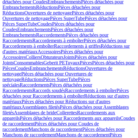
détachées pour Coudes
Embranchements
Pièces détachées pour
Embranchements
Réductions
Pièces détachées pour
Réductions
Ouvertures de nettoyage
Pièces détachées pour
Ouvertures de nettoyage
Pièces SuperTube
Pièces détachées pour
Pièces SuperTube
Coudes
Pièces détachées pour
Coudes
Embranchements
Pièces détachées pour
Embranchements
Raccordements
Pièces détachées pour
Raccordements
Raccordements à emboîter
Pièces détachées pour
Raccordements à emboîter
Raccordements à griffes
Réductions sur
d'autres matériaux
Accessoires
Pièces détachées pour
Accessoires
Colliers
Obturateurs
Joints
Pièces détachées pour
Joints
Consommables
Geberit PE
Tuyaux
Pièces
Pièces détachées pour
Pièces
Coudes
Embranchements
Réductions
Ouvertures de
nettoyage
Pièces détachées pour Ouvertures de
nettoyage
Réductions
Pièces SuperTube
Pièces
spéciales
Raccordements
Pièces détachées pour
Raccordements
Raccords soudés
Raccordements à emboîter
Pièces
détachées pour Raccordements à emboîter
Réductions sur d'autres
matériaux
Pièces détachées pour Réductions sur d'autres
matériaux
Assemblages filetés
Pièces détachées pour Assemblages
filetés
Assemblages de bride
Collerettes
Raccordements aux
appareils
Pièces détachées pour Raccordements aux appareils
Coudes
de raccordement
Pièces détachées pour Coudes de
raccordement
Manchons de raccordement
Pièces détachées pour
Manchons de raccordement
Manchons de raccordement
Pièces