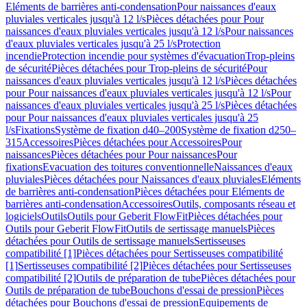
Eléments de barrières anti-condensation
Pour naissances d'eaux
pluviales verticales jusqu'à 12 l/s
Pièces détachées pour Pour
naissances d'eaux pluviales verticales jusqu'à 12 l/s
Pour naissances
d'eaux pluviales verticales jusqu'à 25 l/s
Protection
incendie
Protection incendie pour systèmes d'évacuation
Trop-pleins
de sécurité
Pièces détachées pour Trop-pleins de sécurité
Pour
naissances d'eaux pluviales verticales jusqu'à 12 l/s
Pièces détachées
pour Pour naissances d'eaux pluviales verticales jusqu'à 12 l/s
Pour
naissances d'eaux pluviales verticales jusqu'à 25 l/s
Pièces détachées
pour Pour naissances d'eaux pluviales verticales jusqu'à 25
l/s
Fixations
Système de fixation d40–200
Système de fixation d250–
315
Accessoires
Pièces détachées pour Accessoires
Pour
naissances
Pièces détachées pour Pour naissances
Pour
fixations
Evacuation des toitures conventionnelle
Naissances d'eaux
pluviales
Pièces détachées pour Naissances d'eaux pluviales
Eléments
de barrières anti-condensation
Pièces détachées pour Eléments de
barrières anti-condensation
Accessoires
Outils, composants réseau et
logiciels
Outils
Outils pour Geberit FlowFit
Pièces détachées pour
Outils pour Geberit FlowFit
Outils de sertissage manuels
Pièces
détachées pour Outils de sertissage manuels
Sertisseuses
compatibilité [1]
Pièces détachées pour Sertisseuses compatibilité
[1]
Sertisseuses compatibilité [2]
Pièces détachées pour Sertisseuses
compatibilité [2]
Outils de préparation de tube
Pièces détachées pour
Outils de préparation de tube
Bouchons d'essai de pression
Pièces
détachées pour Bouchons d'essai de pression
Equipements de