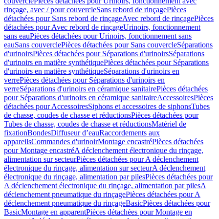
couvercle
Pièces détachées pour Urinoirs, fonctionnement avec
rinçage, avec / pour couvercle
Sans rebord de rinçage
Pièces
détachées pour Sans rebord de rinçage
Avec rebord de rinçage
Pièces
détachées pour Avec rebord de rinçage
Urinoirs, fonctionnement
sans eau
Pièces détachées pour Urinoirs, fonctionnement sans
eau
Sans couvercle
Pièces détachées pour Sans couvercle
Séparations
d'urinoirs
Pièces détachées pour Séparations d'urinoirs
Séparations
d'urinoirs en matière synthétique
Pièces détachées pour Séparations
d'urinoirs en matière synthétique
Séparations d'urinoirs en
verre
Pièces détachées pour Séparations d'urinoirs en
verre
Séparations d'urinoirs en céramique sanitaire
Pièces détachées
pour Séparations d'urinoirs en céramique sanitaire
Accessoires
Pièces
détachées pour Accessoires
Siphons et accessoires de siphons
Tubes
de chasse, coudes de chasse et réductions
Pièces détachées pour
Tubes de chasse, coudes de chasse et réductions
Matériel de
fixation
Bondes
Diffuseur d’eau
Raccordements aux
appareils
Commandes d'urinoir
Montage encastré
Pièces détachées
pour Montage encastré
A déclenchement électronique du rinçage,
alimentation sur secteur
Pièces détachées pour A déclenchement
électronique du rinçage, alimentation sur secteur
A déclenchement
électronique du rinçage, alimentation par piles
Pièces détachées pour
A déclenchement électronique du rinçage, alimentation par piles
A
déclenchement pneumatique du rinçage
Pièces détachées pour A
déclenchement pneumatique du rinçage
Basic
Pièces détachées pour
Basic
Montage en apparent
Pièces détachées pour Montage en