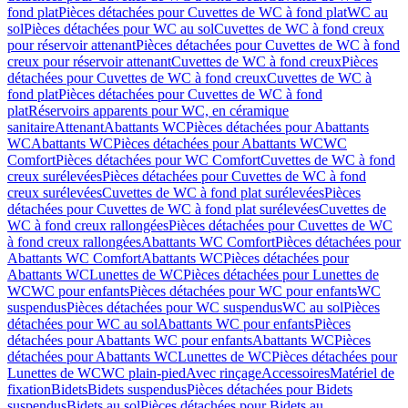
fond plat
Pièces détachées pour Cuvettes de WC à fond plat
WC au
sol
Pièces détachées pour WC au sol
Cuvettes de WC à fond creux
pour réservoir attenant
Pièces détachées pour Cuvettes de WC à fond
creux pour réservoir attenant
Cuvettes de WC à fond creux
Pièces
détachées pour Cuvettes de WC à fond creux
Cuvettes de WC à
fond plat
Pièces détachées pour Cuvettes de WC à fond
plat
Réservoirs apparents pour WC, en céramique
sanitaire
Attenant
Abattants WC
Pièces détachées pour Abattants
WC
Abattants WC
Pièces détachées pour Abattants WC
WC
Comfort
Pièces détachées pour WC Comfort
Cuvettes de WC à fond
creux surélevées
Pièces détachées pour Cuvettes de WC à fond
creux surélevées
Cuvettes de WC à fond plat surélevées
Pièces
détachées pour Cuvettes de WC à fond plat surélevées
Cuvettes de
WC à fond creux rallongées
Pièces détachées pour Cuvettes de WC
à fond creux rallongées
Abattants WC Comfort
Pièces détachées pour
Abattants WC Comfort
Abattants WC
Pièces détachées pour
Abattants WC
Lunettes de WC
Pièces détachées pour Lunettes de
WC
WC pour enfants
Pièces détachées pour WC pour enfants
WC
suspendus
Pièces détachées pour WC suspendus
WC au sol
Pièces
détachées pour WC au sol
Abattants WC pour enfants
Pièces
détachées pour Abattants WC pour enfants
Abattants WC
Pièces
détachées pour Abattants WC
Lunettes de WC
Pièces détachées pour
Lunettes de WC
WC plain-pied
Avec rinçage
Accessoires
Matériel de
fixation
Bidets
Bidets suspendus
Pièces détachées pour Bidets
suspendus
Bidets au sol
Pièces détachées pour Bidets au