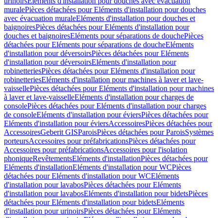
urinoirs
Eléments d'installation pour douches avec évacuation
murale
Pièces détachées pour Eléments d'installation pour douches
avec évacuation murale
Eléments d'installation pour douches et
baignoires
Pièces détachées pour Eléments d'installation pour
douches et baignoires
Eléments pour séparations de douche
Pièces
détachées pour Eléments pour séparations de douche
Eléments
d'installation pour déversoirs
Pièces détachées pour Eléments
d'installation pour déversoirs
Eléments d'installation pour
robinetteries
Pièces détachées pour Eléments d'installation pour
robinetteries
Eléments d'installation pour machines à laver et lave-
vaisselle
Pièces détachées pour Eléments d'installation pour machines
à laver et lave-vaisselle
Eléments d'installation pour charges de
console
Pièces détachées pour Eléments d'installation pour charges
de console
Eléments d'installation pour éviers
Pièces détachées pour
Eléments d'installation pour éviers
Accessoires
Pièces détachées pour
Accessoires
Geberit GIS
Parois
Pièces détachées pour Parois
Systèmes
porteurs
Accessoires pour préfabrications
Pièces détachées pour
Accessoires pour préfabrications
Accessoires pour l'isolation
phonique
Revêtements
Eléments d'installation
Pièces détachées pour
Eléments d'installation
Eléments d'installation pour WC
Pièces
détachées pour Eléments d'installation pour WC
Eléments
d'installation pour lavabos
Pièces détachées pour Eléments
d'installation pour lavabos
Eléments d'installation pour bidets
Pièces
détachées pour Eléments d'installation pour bidets
Eléments
d'installation pour urinoirs
Pièces détachées pour Eléments