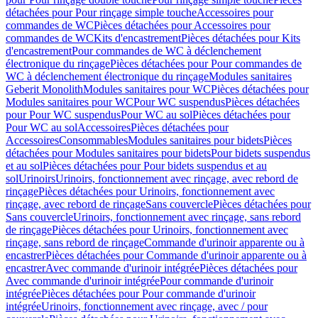
détachées pour Pour rinçage simple touche
Accessoires pour
commandes de WC
Pièces détachées pour Accessoires pour
commandes de WC
Kits d'encastrement
Pièces détachées pour Kits
d'encastrement
Pour commandes de WC à déclenchement
électronique du rinçage
Pièces détachées pour Pour commandes de
WC à déclenchement électronique du rinçage
Modules sanitaires
Geberit Monolith
Modules sanitaires pour WC
Pièces détachées pour
Modules sanitaires pour WC
Pour WC suspendus
Pièces détachées
pour Pour WC suspendus
Pour WC au sol
Pièces détachées pour
Pour WC au sol
Accessoires
Pièces détachées pour
Accessoires
Consommables
Modules sanitaires pour bidets
Pièces
détachées pour Modules sanitaires pour bidets
Pour bidets suspendus
et au sol
Pièces détachées pour Pour bidets suspendus et au
sol
Urinoirs
Urinoirs, fonctionnement avec rinçage, avec rebord de
rinçage
Pièces détachées pour Urinoirs, fonctionnement avec
rinçage, avec rebord de rinçage
Sans couvercle
Pièces détachées pour
Sans couvercle
Urinoirs, fonctionnement avec rinçage, sans rebord
de rinçage
Pièces détachées pour Urinoirs, fonctionnement avec
rinçage, sans rebord de rinçage
Commande d'urinoir apparente ou à
encastrer
Pièces détachées pour Commande d'urinoir apparente ou à
encastrer
Avec commande d'urinoir intégrée
Pièces détachées pour
Avec commande d'urinoir intégrée
Pour commande d'urinoir
intégrée
Pièces détachées pour Pour commande d'urinoir
intégrée
Urinoirs, fonctionnement avec rinçage, avec / pour