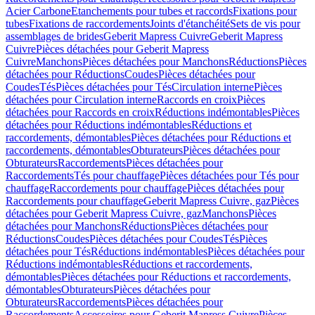
Acier Carbone
Etanchements pour tubes et raccords
Fixations pour
tubes
Fixations de raccordements
Joints d'étanchéité
Sets de vis pour
assemblages de brides
Geberit Mapress Cuivre
Geberit Mapress
Cuivre
Pièces détachées pour Geberit Mapress
Cuivre
Manchons
Pièces détachées pour Manchons
Réductions
Pièces
détachées pour Réductions
Coudes
Pièces détachées pour
Coudes
Tés
Pièces détachées pour Tés
Circulation interne
Pièces
détachées pour Circulation interne
Raccords en croix
Pièces
détachées pour Raccords en croix
Réductions indémontables
Pièces
détachées pour Réductions indémontables
Réductions et
raccordements, démontables
Pièces détachées pour Réductions et
raccordements, démontables
Obturateurs
Pièces détachées pour
Obturateurs
Raccordements
Pièces détachées pour
Raccordements
Tés pour chauffage
Pièces détachées pour Tés pour
chauffage
Raccordements pour chauffage
Pièces détachées pour
Raccordements pour chauffage
Geberit Mapress Cuivre, gaz
Pièces
détachées pour Geberit Mapress Cuivre, gaz
Manchons
Pièces
détachées pour Manchons
Réductions
Pièces détachées pour
Réductions
Coudes
Pièces détachées pour Coudes
Tés
Pièces
détachées pour Tés
Réductions indémontables
Pièces détachées pour
Réductions indémontables
Réductions et raccordements,
démontables
Pièces détachées pour Réductions et raccordements,
démontables
Obturateurs
Pièces détachées pour
Obturateurs
Raccordements
Pièces détachées pour
Raccordements
Accessoires pour Geberit Mapress Cuivre
Pièces