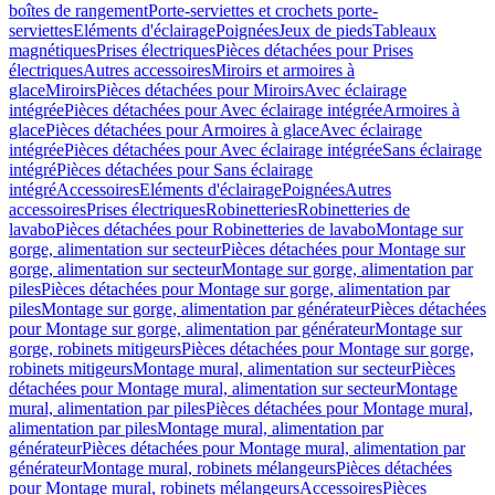
boîtes de rangement
Porte-serviettes et crochets porte-
serviettes
Eléments d'éclairage
Poignées
Jeux de pieds
Tableaux
magnétiques
Prises électriques
Pièces détachées pour Prises
électriques
Autres accessoires
Miroirs et armoires à
glace
Miroirs
Pièces détachées pour Miroirs
Avec éclairage
intégrée
Pièces détachées pour Avec éclairage intégrée
Armoires à
glace
Pièces détachées pour Armoires à glace
Avec éclairage
intégrée
Pièces détachées pour Avec éclairage intégrée
Sans éclairage
intégré
Pièces détachées pour Sans éclairage
intégré
Accessoires
Eléments d'éclairage
Poignées
Autres
accessoires
Prises électriques
Robinetteries
Robinetteries de
lavabo
Pièces détachées pour Robinetteries de lavabo
Montage sur
gorge, alimentation sur secteur
Pièces détachées pour Montage sur
gorge, alimentation sur secteur
Montage sur gorge, alimentation par
piles
Pièces détachées pour Montage sur gorge, alimentation par
piles
Montage sur gorge, alimentation par générateur
Pièces détachées
pour Montage sur gorge, alimentation par générateur
Montage sur
gorge, robinets mitigeurs
Pièces détachées pour Montage sur gorge,
robinets mitigeurs
Montage mural, alimentation sur secteur
Pièces
détachées pour Montage mural, alimentation sur secteur
Montage
mural, alimentation par piles
Pièces détachées pour Montage mural,
alimentation par piles
Montage mural, alimentation par
générateur
Pièces détachées pour Montage mural, alimentation par
générateur
Montage mural, robinets mélangeurs
Pièces détachées
pour Montage mural, robinets mélangeurs
Accessoires
Pièces