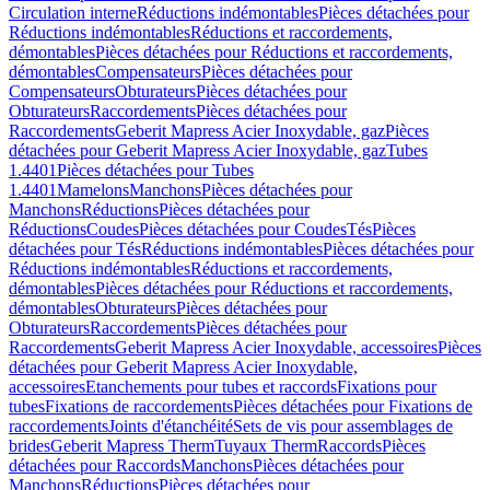
Circulation interne
Réductions indémontables
Pièces détachées pour
Réductions indémontables
Réductions et raccordements,
démontables
Pièces détachées pour Réductions et raccordements,
démontables
Compensateurs
Pièces détachées pour
Compensateurs
Obturateurs
Pièces détachées pour
Obturateurs
Raccordements
Pièces détachées pour
Raccordements
Geberit Mapress Acier Inoxydable, gaz
Pièces
détachées pour Geberit Mapress Acier Inoxydable, gaz
Tubes
1.4401
Pièces détachées pour Tubes
1.4401
Mamelons
Manchons
Pièces détachées pour
Manchons
Réductions
Pièces détachées pour
Réductions
Coudes
Pièces détachées pour Coudes
Tés
Pièces
détachées pour Tés
Réductions indémontables
Pièces détachées pour
Réductions indémontables
Réductions et raccordements,
démontables
Pièces détachées pour Réductions et raccordements,
démontables
Obturateurs
Pièces détachées pour
Obturateurs
Raccordements
Pièces détachées pour
Raccordements
Geberit Mapress Acier Inoxydable, accessoires
Pièces
détachées pour Geberit Mapress Acier Inoxydable,
accessoires
Etanchements pour tubes et raccords
Fixations pour
tubes
Fixations de raccordements
Pièces détachées pour Fixations de
raccordements
Joints d'étanchéité
Sets de vis pour assemblages de
brides
Geberit Mapress Therm
Tuyaux Therm
Raccords
Pièces
détachées pour Raccords
Manchons
Pièces détachées pour
Manchons
Réductions
Pièces détachées pour