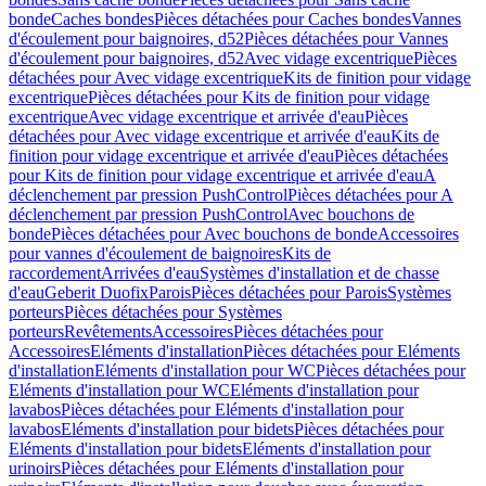
bonde
Caches bondes
Pièces détachées pour Caches bondes
Vannes
d'écoulement pour baignoires, d52
Pièces détachées pour Vannes
d'écoulement pour baignoires, d52
Avec vidage excentrique
Pièces
détachées pour Avec vidage excentrique
Kits de finition pour vidage
excentrique
Pièces détachées pour Kits de finition pour vidage
excentrique
Avec vidage excentrique et arrivée d'eau
Pièces
détachées pour Avec vidage excentrique et arrivée d'eau
Kits de
finition pour vidage excentrique et arrivée d'eau
Pièces détachées
pour Kits de finition pour vidage excentrique et arrivée d'eau
A
déclenchement par pression PushControl
Pièces détachées pour A
déclenchement par pression PushControl
Avec bouchons de
bonde
Pièces détachées pour Avec bouchons de bonde
Accessoires
pour vannes d'écoulement de baignoires
Kits de
raccordement
Arrivées d'eau
Systèmes d'installation et de chasse
d'eau
Geberit Duofix
Parois
Pièces détachées pour Parois
Systèmes
porteurs
Pièces détachées pour Systèmes
porteurs
Revêtements
Accessoires
Pièces détachées pour
Accessoires
Eléments d'installation
Pièces détachées pour Eléments
d'installation
Eléments d'installation pour WC
Pièces détachées pour
Eléments d'installation pour WC
Eléments d'installation pour
lavabos
Pièces détachées pour Eléments d'installation pour
lavabos
Eléments d'installation pour bidets
Pièces détachées pour
Eléments d'installation pour bidets
Eléments d'installation pour
urinoirs
Pièces détachées pour Eléments d'installation pour