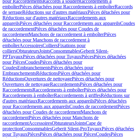
pour Raccordements
Raccords à souder
Raccordements à
emboîter
Pièces détachées pour Raccordements à emboîter
Raccords
de serrage
Réductions sur d'autres matériaux
Pièces détachées pour
Réductions sur d'autres matériaux
Raccordements aux
appareils
Pièces détachées pour Raccordements aux appareils
Coudes
de raccordement
Pièces détachées pour Coudes de
raccordement
Manchons de raccordement à emboîter
Pièces
détachées pour Manchons de raccordement à
emboîter
Accessoires
Colliers
Fixations pour
colliers
Obturateurs
Joints
Consommables
Geberit Silent-
PP
Tuyaux
Pièces détachées pour Tuyaux
Pièces
Pièces détachées
pour Pièces
Coudes
Pièces détachées pour
Coudes
Embranchements
Pièces détachées pour
Embranchements
Réductions
Pièces détachées pour
Réductions
Ouvertures de nettoyage
Pièces détachées pour
Ouvertures de nettoyage
Raccordements
Pièces détachées pour
Raccordements
Raccordements à emboîter
Pièces détachées pour
Raccordements à emboîter
Raccordements à griffes
Réductions sur
d'autres matériaux
Raccordements aux appareils
Pièces détachées
pour Raccordements aux appareils
Coudes de raccordement
Pièces
détachées pour Coudes de raccordement
Manchons de
raccordement
Pièces détachées pour Manchons de
raccordement
Accessoires
Obturateurs
Joints
Cape de
protection
Consommables
Geberit Silent-Pro
Tuyaux
Pièces détachées
pour Tuyaux
Pièces
Pièces détachées pour Pièces
Coudes
Pièces