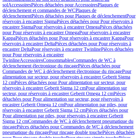
sol
Accessoires
Pièces détachées pour Accessoires
Plaques de
déclenchement et commandes de WC
Plaques de
déclenchement
Pièces détachées pour Plaques de déclenchement
Pour
réservoirs à encastrer Sigma
Pièces détachées pour Pour réservoirs à
encastrer Sigma
Pour réservoirs à encastrer Omega
Pièces détachées
pour Pour réservoirs à encastrer Omega
Pour réservoirs à encastrer
Kappa
Pièces détachées pour Pour réservoirs à encastrer Kappa
Pour
réservoirs à encastrer Delta
Pièces détachées pour Pour réservoirs à
encastrer Delta
Pour réservoirs à encastrer Twinline
Pièces détachées
pour Pour réservoirs à encastrer
Twinline
Accessoires
Consommables
Commandes de WC à
déclenchement électronique du rinçage
Pièces détachées pour
Commandes de WC à déclenchement électronique du rinçage
Pour
alimentation sur secteur, pour réservoirs à encastrer Geberit Sigma
12 cm
Pièces détachées pour Pour alimentation sur secteur, pour
réservoirs à encastrer Geberit Sigma 12 cm
Pour alimentation sur
secteur, pour réservoirs à encastrer Geberit Omega 12 cm
Pièces
détachées pour Pour alimentation sur secteur, pour réservoirs à
encastrer Geberit Omega 12 cm
Pour alimentation par piles, pour
réservoirs à encastrer Geberit Sigma 12 cm
Pièces détachées pour
Pour alimentation par piles, pour réservoirs à encastrer Geberit
Sigma 12 cm
Commandes de WC à déclenchement pneumatique du
rinçage
Pièces détachées pour Commandes de WC à déclenchement
pneumatique du rinçage
Pour rinçage double touche
Pièces détachées
pour Pour rinçage double touche
Pour rinçage simple touche
Pièces