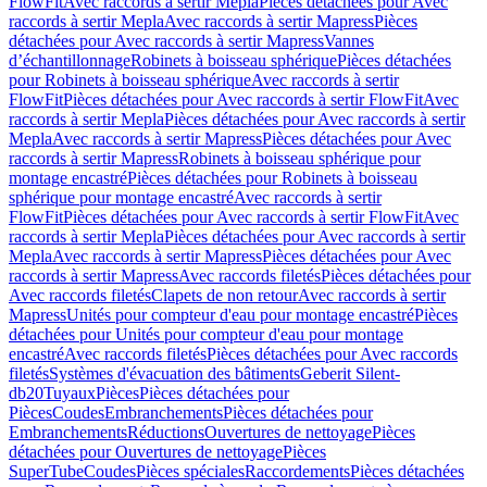
FlowFit
Avec raccords à sertir Mepla
Pièces détachées pour Avec
raccords à sertir Mepla
Avec raccords à sertir Mapress
Pièces
détachées pour Avec raccords à sertir Mapress
Vannes
d’échantillonnage
Robinets à boisseau sphérique
Pièces détachées
pour Robinets à boisseau sphérique
Avec raccords à sertir
FlowFit
Pièces détachées pour Avec raccords à sertir FlowFit
Avec
raccords à sertir Mepla
Pièces détachées pour Avec raccords à sertir
Mepla
Avec raccords à sertir Mapress
Pièces détachées pour Avec
raccords à sertir Mapress
Robinets à boisseau sphérique pour
montage encastré
Pièces détachées pour Robinets à boisseau
sphérique pour montage encastré
Avec raccords à sertir
FlowFit
Pièces détachées pour Avec raccords à sertir FlowFit
Avec
raccords à sertir Mepla
Pièces détachées pour Avec raccords à sertir
Mepla
Avec raccords à sertir Mapress
Pièces détachées pour Avec
raccords à sertir Mapress
Avec raccords filetés
Pièces détachées pour
Avec raccords filetés
Clapets de non retour
Avec raccords à sertir
Mapress
Unités pour compteur d'eau pour montage encastré
Pièces
détachées pour Unités pour compteur d'eau pour montage
encastré
Avec raccords filetés
Pièces détachées pour Avec raccords
filetés
Systèmes d'évacuation des bâtiments
Geberit Silent-
db20
Tuyaux
Pièces
Pièces détachées pour
Pièces
Coudes
Embranchements
Pièces détachées pour
Embranchements
Réductions
Ouvertures de nettoyage
Pièces
détachées pour Ouvertures de nettoyage
Pièces
SuperTube
Coudes
Pièces spéciales
Raccordements
Pièces détachées