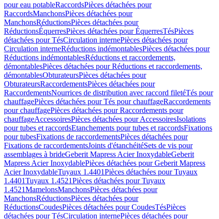
pour eau potable
Raccords
Pièces détachées pour
Raccords
Manchons
Pièces détachées pour
Manchons
Réductions
Pièces détachées pour
Réductions
Équerres
Pièces détachées pour Équerres
Tés
Pièces
détachées pour Tés
Circulation interne
Pièces détachées pour
Circulation interne
Réductions indémontables
Pièces détachées pour
Réductions indémontables
Réductions et raccordements,
démontables
Pièces détachées pour Réductions et raccordements,
démontables
Obturateurs
Pièces détachées pour
Obturateurs
Raccordements
Pièces détachées pour
Raccordements
Nourrices de distribution avec raccord fileté
Tés pour
chauffage
Pièces détachées pour Tés pour chauffage
Raccordements
pour chauffage
Pièces détachées pour Raccordements pour
chauffage
Accessoires
Pièces détachées pour Accessoires
Isolations
pour tubes et raccords
Etanchements pour tubes et raccords
Fixations
pour tubes
Fixations de raccordements
Pièces détachées pour
Fixations de raccordements
Joints d'étanchéité
Sets de vis pour
assemblages à bride
Geberit Mapress Acier Inoxydable
Geberit
Mapress Acier Inoxydable
Pièces détachées pour Geberit Mapress
Acier Inoxydable
Tuyaux 1.4401
Pièces détachées pour Tuyaux
1.4401
Tuyaux 1.4521
Pièces détachées pour Tuyaux
1.4521
Mamelons
Manchons
Pièces détachées pour
Manchons
Réductions
Pièces détachées pour
Réductions
Coudes
Pièces détachées pour Coudes
Tés
Pièces
détachées pour Tés
Circulation interne
Pièces détachées pour