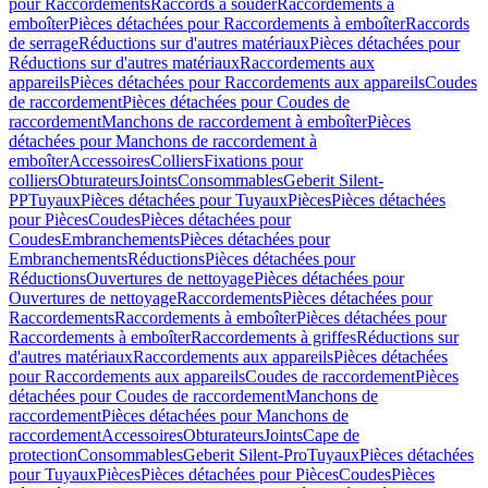
pour Raccordements
Raccords à souder
Raccordements à
emboîter
Pièces détachées pour Raccordements à emboîter
Raccords
de serrage
Réductions sur d'autres matériaux
Pièces détachées pour
Réductions sur d'autres matériaux
Raccordements aux
appareils
Pièces détachées pour Raccordements aux appareils
Coudes
de raccordement
Pièces détachées pour Coudes de
raccordement
Manchons de raccordement à emboîter
Pièces
détachées pour Manchons de raccordement à
emboîter
Accessoires
Colliers
Fixations pour
colliers
Obturateurs
Joints
Consommables
Geberit Silent-
PP
Tuyaux
Pièces détachées pour Tuyaux
Pièces
Pièces détachées
pour Pièces
Coudes
Pièces détachées pour
Coudes
Embranchements
Pièces détachées pour
Embranchements
Réductions
Pièces détachées pour
Réductions
Ouvertures de nettoyage
Pièces détachées pour
Ouvertures de nettoyage
Raccordements
Pièces détachées pour
Raccordements
Raccordements à emboîter
Pièces détachées pour
Raccordements à emboîter
Raccordements à griffes
Réductions sur
d'autres matériaux
Raccordements aux appareils
Pièces détachées
pour Raccordements aux appareils
Coudes de raccordement
Pièces
détachées pour Coudes de raccordement
Manchons de
raccordement
Pièces détachées pour Manchons de
raccordement
Accessoires
Obturateurs
Joints
Cape de
protection
Consommables
Geberit Silent-Pro
Tuyaux
Pièces détachées
pour Tuyaux
Pièces
Pièces détachées pour Pièces
Coudes
Pièces