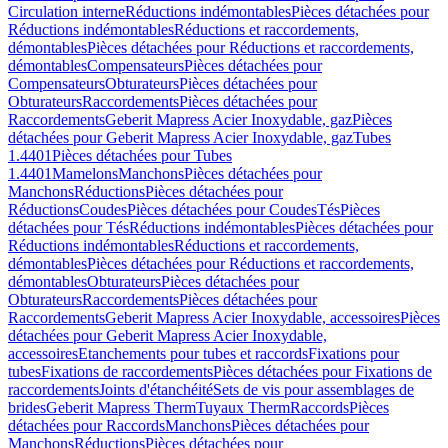
Circulation interne
Réductions indémontables
Pièces détachées pour
Réductions indémontables
Réductions et raccordements,
démontables
Pièces détachées pour Réductions et raccordements,
démontables
Compensateurs
Pièces détachées pour
Compensateurs
Obturateurs
Pièces détachées pour
Obturateurs
Raccordements
Pièces détachées pour
Raccordements
Geberit Mapress Acier Inoxydable, gaz
Pièces
détachées pour Geberit Mapress Acier Inoxydable, gaz
Tubes
1.4401
Pièces détachées pour Tubes
1.4401
Mamelons
Manchons
Pièces détachées pour
Manchons
Réductions
Pièces détachées pour
Réductions
Coudes
Pièces détachées pour Coudes
Tés
Pièces
détachées pour Tés
Réductions indémontables
Pièces détachées pour
Réductions indémontables
Réductions et raccordements,
démontables
Pièces détachées pour Réductions et raccordements,
démontables
Obturateurs
Pièces détachées pour
Obturateurs
Raccordements
Pièces détachées pour
Raccordements
Geberit Mapress Acier Inoxydable, accessoires
Pièces
détachées pour Geberit Mapress Acier Inoxydable,
accessoires
Etanchements pour tubes et raccords
Fixations pour
tubes
Fixations de raccordements
Pièces détachées pour Fixations de
raccordements
Joints d'étanchéité
Sets de vis pour assemblages de
brides
Geberit Mapress Therm
Tuyaux Therm
Raccords
Pièces
détachées pour Raccords
Manchons
Pièces détachées pour
Manchons
Réductions
Pièces détachées pour