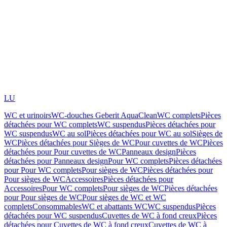
LU
WC et urinoirs
WC-douches Geberit AquaClean
WC complets
Pièces
détachées pour WC complets
WC suspendus
Pièces détachées pour
WC suspendus
WC au sol
Pièces détachées pour WC au sol
Sièges de
WC
Pièces détachées pour Sièges de WC
Pour cuvettes de WC
Pièces
détachées pour Pour cuvettes de WC
Panneaux design
Pièces
détachées pour Panneaux design
Pour WC complets
Pièces détachées
pour Pour WC complets
Pour sièges de WC
Pièces détachées pour
Pour sièges de WC
Accessoires
Pièces détachées pour
Accessoires
Pour WC complets
Pour sièges de WC
Pièces détachées
pour Pour sièges de WC
Pour sièges de WC et WC
complets
Consommables
WC et abattants WC
WC suspendus
Pièces
détachées pour WC suspendus
Cuvettes de WC à fond creux
Pièces
détachées pour Cuvettes de WC à fond creux
Cuvettes de WC à