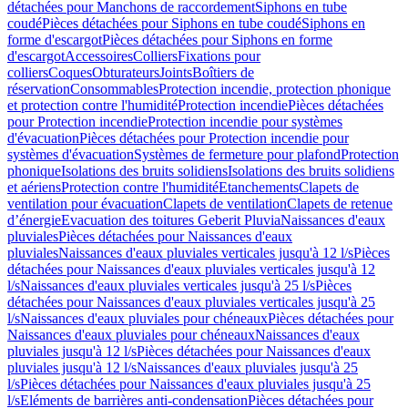
détachées pour Manchons de raccordement
Siphons en tube
coudé
Pièces détachées pour Siphons en tube coudé
Siphons en
forme d'escargot
Pièces détachées pour Siphons en forme
d'escargot
Accessoires
Colliers
Fixations pour
colliers
Coques
Obturateurs
Joints
Boîtiers de
réservation
Consommables
Protection incendie, protection phonique
et protection contre l'humidité
Protection incendie
Pièces détachées
pour Protection incendie
Protection incendie pour systèmes
d'évacuation
Pièces détachées pour Protection incendie pour
systèmes d'évacuation
Systèmes de fermeture pour plafond
Protection
phonique
Isolations des bruits solidiens
Isolations des bruits solidiens
et aériens
Protection contre l'humidité
Etanchements
Clapets de
ventilation pour évacuation
Clapets de ventilation
Clapets de retenue
d’énergie
Evacuation des toitures Geberit Pluvia
Naissances d'eaux
pluviales
Pièces détachées pour Naissances d'eaux
pluviales
Naissances d'eaux pluviales verticales jusqu'à 12 l/s
Pièces
détachées pour Naissances d'eaux pluviales verticales jusqu'à 12
l/s
Naissances d'eaux pluviales verticales jusqu'à 25 l/s
Pièces
détachées pour Naissances d'eaux pluviales verticales jusqu'à 25
l/s
Naissances d'eaux pluviales pour chéneaux
Pièces détachées pour
Naissances d'eaux pluviales pour chéneaux
Naissances d'eaux
pluviales jusqu'à 12 l/s
Pièces détachées pour Naissances d'eaux
pluviales jusqu'à 12 l/s
Naissances d'eaux pluviales jusqu'à 25
l/s
Pièces détachées pour Naissances d'eaux pluviales jusqu'à 25
l/s
Eléments de barrières anti-condensation
Pièces détachées pour