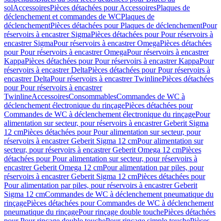
sol
Accessoires
Pièces détachées pour Accessoires
Plaques de
déclenchement et commandes de WC
Plaques de
déclenchement
Pièces détachées pour Plaques de déclenchement
Pour
réservoirs à encastrer Sigma
Pièces détachées pour Pour réservoirs à
encastrer Sigma
Pour réservoirs à encastrer Omega
Pièces détachées
pour Pour réservoirs à encastrer Omega
Pour réservoirs à encastrer
Kappa
Pièces détachées pour Pour réservoirs à encastrer Kappa
Pour
réservoirs à encastrer Delta
Pièces détachées pour Pour réservoirs à
encastrer Delta
Pour réservoirs à encastrer Twinline
Pièces détachées
pour Pour réservoirs à encastrer
Twinline
Accessoires
Consommables
Commandes de WC à
déclenchement électronique du rinçage
Pièces détachées pour
Commandes de WC à déclenchement électronique du rinçage
Pour
alimentation sur secteur, pour réservoirs à encastrer Geberit Sigma
12 cm
Pièces détachées pour Pour alimentation sur secteur, pour
réservoirs à encastrer Geberit Sigma 12 cm
Pour alimentation sur
secteur, pour réservoirs à encastrer Geberit Omega 12 cm
Pièces
détachées pour Pour alimentation sur secteur, pour réservoirs à
encastrer Geberit Omega 12 cm
Pour alimentation par piles, pour
réservoirs à encastrer Geberit Sigma 12 cm
Pièces détachées pour
Pour alimentation par piles, pour réservoirs à encastrer Geberit
Sigma 12 cm
Commandes de WC à déclenchement pneumatique du
rinçage
Pièces détachées pour Commandes de WC à déclenchement
pneumatique du rinçage
Pour rinçage double touche
Pièces détachées
pour Pour rinçage double touche
Pour rinçage simple touche
Pièces