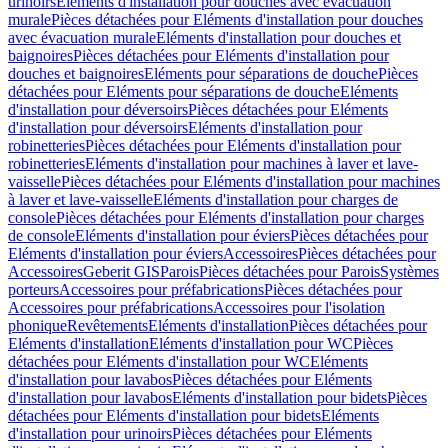
urinoirs
Eléments d'installation pour douches avec évacuation
murale
Pièces détachées pour Eléments d'installation pour douches
avec évacuation murale
Eléments d'installation pour douches et
baignoires
Pièces détachées pour Eléments d'installation pour
douches et baignoires
Eléments pour séparations de douche
Pièces
détachées pour Eléments pour séparations de douche
Eléments
d'installation pour déversoirs
Pièces détachées pour Eléments
d'installation pour déversoirs
Eléments d'installation pour
robinetteries
Pièces détachées pour Eléments d'installation pour
robinetteries
Eléments d'installation pour machines à laver et lave-
vaisselle
Pièces détachées pour Eléments d'installation pour machines
à laver et lave-vaisselle
Eléments d'installation pour charges de
console
Pièces détachées pour Eléments d'installation pour charges
de console
Eléments d'installation pour éviers
Pièces détachées pour
Eléments d'installation pour éviers
Accessoires
Pièces détachées pour
Accessoires
Geberit GIS
Parois
Pièces détachées pour Parois
Systèmes
porteurs
Accessoires pour préfabrications
Pièces détachées pour
Accessoires pour préfabrications
Accessoires pour l'isolation
phonique
Revêtements
Eléments d'installation
Pièces détachées pour
Eléments d'installation
Eléments d'installation pour WC
Pièces
détachées pour Eléments d'installation pour WC
Eléments
d'installation pour lavabos
Pièces détachées pour Eléments
d'installation pour lavabos
Eléments d'installation pour bidets
Pièces
détachées pour Eléments d'installation pour bidets
Eléments
d'installation pour urinoirs
Pièces détachées pour Eléments