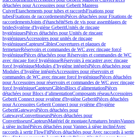
détachées pour Accessoires pour Geberit Mapress
Cuivre
Etanchements pour tubes et raccords
Fixations pour
tubes
Fixations de raccordements
Pièces détachées pour Fixations de
raccordements
Joints d'étanchéité
Sets de vis pour assemblages de
brides
Système d'hygiène Geberit
Unités de rinçage
hygiéniques
Pièces détachées pour Unités de rinçage
hygiéniques
Accessoires pour unités de rinçage
hygiéniques
Capteurs
Câbles
Couvertures et plaques de
fermeture
Réservoirs et commandes de WC avec rinçage forcé
hygiénique
Pièces détachées pour Réservoirs et commandes de WC
avec rinçage forcé hygiénique
Réservoirs à encastrer avec rinçage
forcé hygiénique
Modules d’hygiène intégrés
Pièces détachées pour
Modules d’hygiène intégrés
Accessoires pour réservoirs et
commandes de WC avec rinçage forcé hygiénique
Pièces détachées
pour Accessoires pour réservoirs et commandes de WC avec rinçage
forcé hygiénique
Capteurs
Câbles
Blocs d’alimentation
Pièces
détachées pour Blocs d’alimentation
Composants réseau
Accessoires
Geberit Connect pour système d'hygiène Geberit
Pièces détachées
pour Accessoires Geberit Connect pour système d'hygiène
Geberit
Gateways
Pièces détachées pour
Gateways
Convertisseurs
Pièces détachées pour
Convertisseurs
Capteurs
Matériel de montage
Armatures brutes
Vannes
à siège incliné
Pièces détachées pour Vannes à siège incliné
Avec
raccords à sertir FlowFit
Pièces détachées pour Avec raccords à sertir