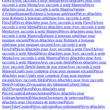
FlowFit
Avec raccords à sertir Mepla
Pièces détachées pour Avec
raccords à sertir Mepla
Avec raccords à sertir Mapress
Pièces
détachées pour Avec raccords à sertir Mapress
Vannes
d’échantillonnage
Robinets à boisseau sphérique
Pièces détachées
pour Robinets à boisseau sphérique
Avec raccords à sertir
FlowFit
Pièces détachées pour Avec raccords à sertir FlowFit
Avec
raccords à sertir Mepla
Pièces détachées pour Avec raccords à sertir
Mepla
Avec raccords à sertir Mapress
Pièces détachées pour Avec
raccords à sertir Mapress
Robinets à boisseau sphérique pour
montage encastré
Pièces détachées pour Robinets à boisseau
sphérique pour montage encastré
Avec raccords à sertir
FlowFit
Pièces détachées pour Avec raccords à sertir FlowFit
Avec
raccords à sertir Mepla
Pièces détachées pour Avec raccords à sertir
Mepla
Avec raccords à sertir Mapress
Pièces détachées pour Avec
raccords à sertir Mapress
Avec raccords filetés
Pièces détachées pour
Avec raccords filetés
Clapets de non retour
Avec raccords à sertir
Mapress
Unités pour compteur d'eau pour montage encastré
Pièces
détachées pour Unités pour compteur d'eau pour montage
encastré
Avec raccords filetés
Pièces détachées pour Avec raccords
filetés
Systèmes d'évacuation des bâtiments
Geberit Silent-
db20
Tuyaux
Pièces
Pièces détachées pour
Pièces
Coudes
Embranchements
Pièces détachées pour
Embranchements
Réductions
Ouvertures de nettoyage
Pièces
détachées pour Ouvertures de nettoyage
Pièces
SuperTube
Coudes
Pièces spéciales
Raccordements
Pièces détachées