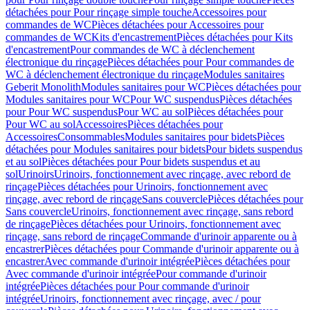
détachées pour Pour rinçage simple touche
Accessoires pour
commandes de WC
Pièces détachées pour Accessoires pour
commandes de WC
Kits d'encastrement
Pièces détachées pour Kits
d'encastrement
Pour commandes de WC à déclenchement
électronique du rinçage
Pièces détachées pour Pour commandes de
WC à déclenchement électronique du rinçage
Modules sanitaires
Geberit Monolith
Modules sanitaires pour WC
Pièces détachées pour
Modules sanitaires pour WC
Pour WC suspendus
Pièces détachées
pour Pour WC suspendus
Pour WC au sol
Pièces détachées pour
Pour WC au sol
Accessoires
Pièces détachées pour
Accessoires
Consommables
Modules sanitaires pour bidets
Pièces
détachées pour Modules sanitaires pour bidets
Pour bidets suspendus
et au sol
Pièces détachées pour Pour bidets suspendus et au
sol
Urinoirs
Urinoirs, fonctionnement avec rinçage, avec rebord de
rinçage
Pièces détachées pour Urinoirs, fonctionnement avec
rinçage, avec rebord de rinçage
Sans couvercle
Pièces détachées pour
Sans couvercle
Urinoirs, fonctionnement avec rinçage, sans rebord
de rinçage
Pièces détachées pour Urinoirs, fonctionnement avec
rinçage, sans rebord de rinçage
Commande d'urinoir apparente ou à
encastrer
Pièces détachées pour Commande d'urinoir apparente ou à
encastrer
Avec commande d'urinoir intégrée
Pièces détachées pour
Avec commande d'urinoir intégrée
Pour commande d'urinoir
intégrée
Pièces détachées pour Pour commande d'urinoir
intégrée
Urinoirs, fonctionnement avec rinçage, avec / pour