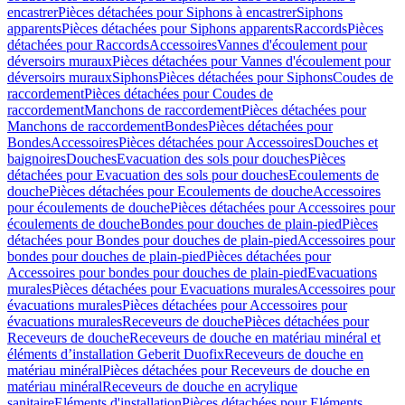
encastrer
Pièces détachées pour Siphons à encastrer
Siphons
apparents
Pièces détachées pour Siphons apparents
Raccords
Pièces
détachées pour Raccords
Accessoires
Vannes d'écoulement pour
déversoirs muraux
Pièces détachées pour Vannes d'écoulement pour
déversoirs muraux
Siphons
Pièces détachées pour Siphons
Coudes de
raccordement
Pièces détachées pour Coudes de
raccordement
Manchons de raccordement
Pièces détachées pour
Manchons de raccordement
Bondes
Pièces détachées pour
Bondes
Accessoires
Pièces détachées pour Accessoires
Douches et
baignoires
Douches
Evacuation des sols pour douches
Pièces
détachées pour Evacuation des sols pour douches
Ecoulements de
douche
Pièces détachées pour Ecoulements de douche
Accessoires
pour écoulements de douche
Pièces détachées pour Accessoires pour
écoulements de douche
Bondes pour douches de plain-pied
Pièces
détachées pour Bondes pour douches de plain-pied
Accessoires pour
bondes pour douches de plain-pied
Pièces détachées pour
Accessoires pour bondes pour douches de plain-pied
Evacuations
murales
Pièces détachées pour Evacuations murales
Accessoires pour
évacuations murales
Pièces détachées pour Accessoires pour
évacuations murales
Receveurs de douche
Pièces détachées pour
Receveurs de douche
Receveurs de douche en matériau minéral et
éléments d’installation Geberit Duofix
Receveurs de douche en
matériau minéral
Pièces détachées pour Receveurs de douche en
matériau minéral
Receveurs de douche en acrylique
sanitaire
Eléments d'installation
Pièces détachées pour Eléments