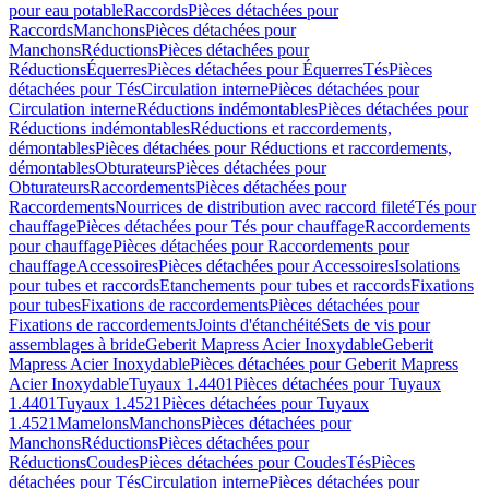
pour eau potable
Raccords
Pièces détachées pour
Raccords
Manchons
Pièces détachées pour
Manchons
Réductions
Pièces détachées pour
Réductions
Équerres
Pièces détachées pour Équerres
Tés
Pièces
détachées pour Tés
Circulation interne
Pièces détachées pour
Circulation interne
Réductions indémontables
Pièces détachées pour
Réductions indémontables
Réductions et raccordements,
démontables
Pièces détachées pour Réductions et raccordements,
démontables
Obturateurs
Pièces détachées pour
Obturateurs
Raccordements
Pièces détachées pour
Raccordements
Nourrices de distribution avec raccord fileté
Tés pour
chauffage
Pièces détachées pour Tés pour chauffage
Raccordements
pour chauffage
Pièces détachées pour Raccordements pour
chauffage
Accessoires
Pièces détachées pour Accessoires
Isolations
pour tubes et raccords
Etanchements pour tubes et raccords
Fixations
pour tubes
Fixations de raccordements
Pièces détachées pour
Fixations de raccordements
Joints d'étanchéité
Sets de vis pour
assemblages à bride
Geberit Mapress Acier Inoxydable
Geberit
Mapress Acier Inoxydable
Pièces détachées pour Geberit Mapress
Acier Inoxydable
Tuyaux 1.4401
Pièces détachées pour Tuyaux
1.4401
Tuyaux 1.4521
Pièces détachées pour Tuyaux
1.4521
Mamelons
Manchons
Pièces détachées pour
Manchons
Réductions
Pièces détachées pour
Réductions
Coudes
Pièces détachées pour Coudes
Tés
Pièces
détachées pour Tés
Circulation interne
Pièces détachées pour