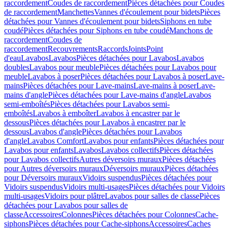
raccordement
Coudes de raccordement
Pièces détachées pour Coudes
de raccordement
Manchettes
Vannes d'écoulement pour bidets
Pièces
détachées pour Vannes d'écoulement pour bidets
Siphons en tube
coudé
Pièces détachées pour Siphons en tube coudé
Manchons de
raccordement
Coudes de
raccordement
Recouvrements
Raccords
Joints
Point
d'eau
Lavabos
Lavabos
Pièces détachées pour Lavabos
Lavabos
doubles
Lavabos pour meuble
Pièces détachées pour Lavabos pour
meuble
Lavabos à poser
Pièces détachées pour Lavabos à poser
Lave-
mains
Pièces détachées pour Lave-mains
Lave-mains à poser
Lave-
mains d'angle
Pièces détachées pour Lave-mains d'angle
Lavabos
semi-emboîtés
Pièces détachées pour Lavabos semi-
emboîtés
Lavabos à emboîter
Lavabos à encastrer par le
dessous
Pièces détachées pour Lavabos à encastrer par le
dessous
Lavabos d'angle
Pièces détachées pour Lavabos
d'angle
Lavabos Comfort
Lavabos pour enfants
Pièces détachées pour
Lavabos pour enfants
Lavabos
Lavabos collectifs
Pièces détachées
pour Lavabos collectifs
Autres déversoirs muraux
Pièces détachées
pour Autres déversoirs muraux
Déversoirs muraux
Pièces détachées
pour Déversoirs muraux
Vidoirs suspendus
Pièces détachées pour
Vidoirs suspendus
Vidoirs multi-usages
Pièces détachées pour Vidoirs
multi-usages
Vidoirs pour plâtre
Lavabos pour salles de classe
Pièces
détachées pour Lavabos pour salles de
classe
Accessoires
Colonnes
Pièces détachées pour Colonnes
Cache-
siphons
Pièces détachées pour Cache-siphons
Accessoires
Caches