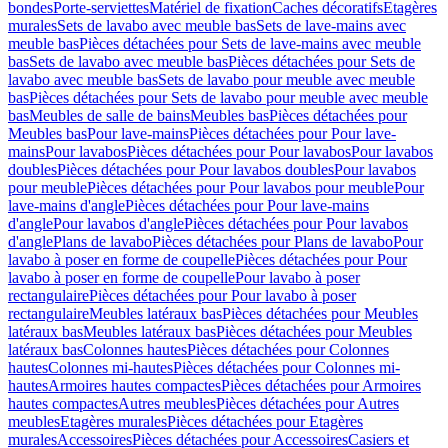
bondes
Porte-serviettes
Matériel de fixation
Caches décoratifs
Etagères
murales
Sets de lavabo avec meuble bas
Sets de lave-mains avec
meuble bas
Pièces détachées pour Sets de lave-mains avec meuble
bas
Sets de lavabo avec meuble bas
Pièces détachées pour Sets de
lavabo avec meuble bas
Sets de lavabo pour meuble avec meuble
bas
Pièces détachées pour Sets de lavabo pour meuble avec meuble
bas
Meubles de salle de bains
Meubles bas
Pièces détachées pour
Meubles bas
Pour lave-mains
Pièces détachées pour Pour lave-
mains
Pour lavabos
Pièces détachées pour Pour lavabos
Pour lavabos
doubles
Pièces détachées pour Pour lavabos doubles
Pour lavabos
pour meuble
Pièces détachées pour Pour lavabos pour meuble
Pour
lave-mains d'angle
Pièces détachées pour Pour lave-mains
d'angle
Pour lavabos d'angle
Pièces détachées pour Pour lavabos
d'angle
Plans de lavabo
Pièces détachées pour Plans de lavabo
Pour
lavabo à poser en forme de coupelle
Pièces détachées pour Pour
lavabo à poser en forme de coupelle
Pour lavabo à poser
rectangulaire
Pièces détachées pour Pour lavabo à poser
rectangulaire
Meubles latéraux bas
Pièces détachées pour Meubles
latéraux bas
Meubles latéraux bas
Pièces détachées pour Meubles
latéraux bas
Colonnes hautes
Pièces détachées pour Colonnes
hautes
Colonnes mi-hautes
Pièces détachées pour Colonnes mi-
hautes
Armoires hautes compactes
Pièces détachées pour Armoires
hautes compactes
Autres meubles
Pièces détachées pour Autres
meubles
Etagères murales
Pièces détachées pour Etagères
murales
Accessoires
Pièces détachées pour Accessoires
Casiers et