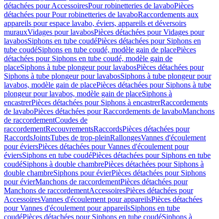
détachées pour Accessoires
Pour robinetteries de lavabo
Pièces
détachées pour Pour robinetteries de lavabo
Raccordements aux
appareils pour espace lavabo, éviers, appareils et déversoirs
muraux
Vidages pour lavabos
Pièces détachées pour Vidages pour
lavabos
Siphons en tube coudé
Pièces détachées pour Siphons en
tube coudé
Siphons en tube coudé, modèle gain de place
Pièces
détachées pour Siphons en tube coudé, modèle gain de
place
Siphons à tube plongeur pour lavabos
Pièces détachées pour
Siphons à tube plongeur pour lavabos
Siphons à tube plongeur pour
lavabos, modèle gain de place
Pièces détachées pour Siphons à tube
plongeur pour lavabos, modèle gain de place
Siphons à
encastrer
Pièces détachées pour Siphons à encastrer
Raccordements
de lavabo
Pièces détachées pour Raccordements de lavabo
Manchons
de raccordement
Coudes de
raccordement
Recouvrements
Raccords
Pièces détachées pour
Raccords
Joints
Tubes de trop-plein
Rallonges
Vannes d'écoulement
pour éviers
Pièces détachées pour Vannes d'écoulement pour
éviers
Siphons en tube coudé
Pièces détachées pour Siphons en tube
coudé
Siphons à double chambre
Pièces détachées pour Siphons à
double chambre
Siphons pour évier
Pièces détachées pour Siphons
pour évier
Manchons de raccordement
Pièces détachées pour
Manchons de raccordement
Accessoires
Pièces détachées pour
Accessoires
Vannes d'écoulement pour appareils
Pièces détachées
pour Vannes d'écoulement pour appareils
Siphons en tube
coudé
Pièces détachées pour Siphons en tube coudé
Siphons à