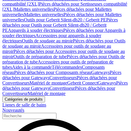
compatibilité [2XL]
Pièces détachées pour Sertisseuses compatibilité
[2XL]
Mallettes universelles
Pièces détachées pour Mallettes
universelles
Mallettes universelles
Pièces détachées pour Mallettes
universelles
Outils pour Geberit Silent-db20 / Geberit PE
Pièces
détachées pour Outils pour Geberit Silent-db20 / Geberit
PE
Appareils à souder électriques
Pièces détachées pour Appareils à
souder électriques
Accessoires pour appareils à souder
électriques
Outils de soudage au miroir
Pièces détachées pour Outils
de soudage au miroir
Accessoires pour outils de soudage au
miroir
Pièces détachées pour Accessoires pour outils de soudage au
miroir
Outils de préparation de tube
Pièces détachées pour Outils de
préparation de tube
Accessoires pour outils de préparation de
tubes
Aides à la commande
Télécommandes
Composants
réseau
Pièces détachées pour Composants réseau
Gateways
Pièces
détachées pour Gateways
Convertisseurs
Pièces détachées pour
Convertisseurs
Matériel de montage
Geberit Connect
Gateways
Pièces
détachées pour Gateways
Convertisseur
Pièces détachées pour
Convertisseur
Matériel de montage
Catégories de produits
Lignes de salle de bains
Nouveautés