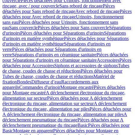
couvercle
Pièces détachées pour Urinoirs, fonctionnement avec
rinçage, avec / pour couvercle
Sans rebord de rinçage
Pièces
détachées pour Sans rebord de rinçage
Avec rebord de rinçage
Pièces
détachées pour Avec rebord de rinçage
Urinoirs, fonctionnement
sans eau
Pièces détachées pour Urinoirs, fonctionnement sans
eau
Sans couvercle
Pièces détachées pour Sans couvercle
Séparations
d'urinoirs
Pièces détachées pour Séparations d'urinoirs
Séparations
d'urinoirs en matière synthétique
Pièces détachées pour Séparations
d'urinoirs en matière synthétique
Séparations d'urinoirs en
verre
Pièces détachées pour Séparations d'urinoirs en
verre
Séparations d'urinoirs en céramique sanitaire
Pièces détachées
pour Séparations d'urinoirs en céramique sanitaire
Accessoires
Pièces
détachées pour Accessoires
Siphons et accessoires de siphons
Tubes
de chasse, coudes de chasse et réductions
Pièces détachées pour
Tubes de chasse, coudes de chasse et réductions
Matériel de
fixation
Bondes
Diffuseur d’eau
Raccordements aux
appareils
Commandes d'urinoir
Montage encastré
Pièces détachées
pour Montage encastré
A déclenchement électronique du rinçage,
alimentation sur secteur
Pièces détachées pour A déclenchement
électronique du rinçage, alimentation sur secteur
A déclenchement
électronique du rinçage, alimentation par piles
Pièces détachées pour
A déclenchement électronique du rinçage, alimentation par piles
A
déclenchement pneumatique du rinçage
Pièces détachées pour A
déclenchement pneumatique du rinçage
Basic
Pièces détachées pour
Basic
Montage en apparent
Pièces détachées pour Montage en