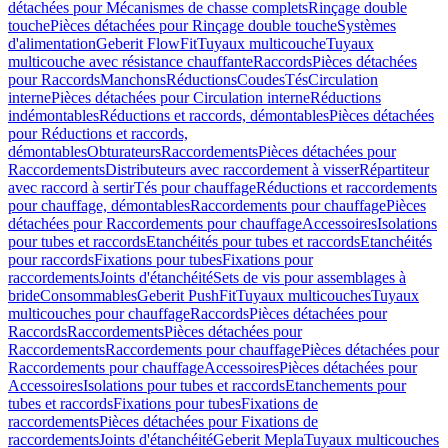
détachées pour Mécanismes de chasse complets
Rinçage double
touche
Pièces détachées pour Rinçage double touche
Systèmes
d'alimentation
Geberit FlowFit
Tuyaux multicouche
Tuyaux
multicouche avec résistance chauffante
Raccords
Pièces détachées
pour Raccords
Manchons
Réductions
Coudes
Tés
Circulation
interne
Pièces détachées pour Circulation interne
Réductions
indémontables
Réductions et raccords, démontables
Pièces détachées
pour Réductions et raccords,
démontables
Obturateurs
Raccordements
Pièces détachées pour
Raccordements
Distributeurs avec raccordement à visser
Répartiteur
avec raccord à sertir
Tés pour chauffage
Réductions et raccordements
pour chauffage, démontables
Raccordements pour chauffage
Pièces
détachées pour Raccordements pour chauffage
Accessoires
Isolations
pour tubes et raccords
Etanchéités pour tubes et raccords
Etanchéités
pour raccords
Fixations pour tubes
Fixations pour
raccordements
Joints d'étanchéité
Sets de vis pour assemblages à
bride
Consommables
Geberit PushFit
Tuyaux multicouches
Tuyaux
multicouches pour chauffage
Raccords
Pièces détachées pour
Raccords
Raccordements
Pièces détachées pour
Raccordements
Raccordements pour chauffage
Pièces détachées pour
Raccordements pour chauffage
Accessoires
Pièces détachées pour
Accessoires
Isolations pour tubes et raccords
Etanchements pour
tubes et raccords
Fixations pour tubes
Fixations de
raccordements
Pièces détachées pour Fixations de
raccordements
Joints d'étanchéité
Geberit Mepla
Tuyaux multicouches