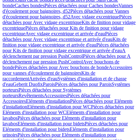
bonde
Caches bondes
Pièces détachées pour Caches bondes
Vannes
d'écoulement pour baignoires, d52
Pièces détachées pour Vannes
d'écoulement pour baignoires, d52
Avec vidage excentrique
Pièces
détachées pour Avec vidage excentrique
Kits de finition pour vidage
excentrique
Pièces détachées pour Kits de finition pour vidage
excentrique
Avec vidage excentrique et arrivée d'eau
Pièces
détachées pour Avec vidage excentrique et arrivée d'eau
Kits de
finition pour vidage excentrique et arrivée d'eau
Pièces détachées
pour Kits de finition pour vidage excentrique et arrivée d'eau
A
déclenchement par pression PushControl
Pièces détachées pour A
déclenchement par pression PushControl
Avec bouchons de
bonde
Pièces détachées pour Avec bouchons de bonde
Accessoires
pour vannes d'écoulement de baignoires
Kits de
raccordement
Arrivées d'eau
Systèmes d'installation et de chasse
d'eau
Geberit Duofix
Parois
Pièces détachées pour Parois
Systèmes
porteurs
Pièces détachées pour Systèmes
porteurs
Revêtements
Accessoires
Pièces détachées pour
Accessoires
Eléments d'installation
Pièces détachées pour Eléments
d'installation
Eléments d'installation pour WC
Pièces détachées pour
Eléments d'installation pour WC
Eléments d'installation pour
lavabos
Pièces détachées pour Eléments d'installation pour
lavabos
Eléments d'installation pour bidets
Pièces détachées pour
Eléments d'installation pour bidets
Eléments d'installation pour
urinoirs
Pièces détachées pour Eléments d'installation pour