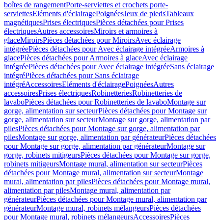
boîtes de rangement
Porte-serviettes et crochets porte-
serviettes
Eléments d'éclairage
Poignées
Jeux de pieds
Tableaux
magnétiques
Prises électriques
Pièces détachées pour Prises
électriques
Autres accessoires
Miroirs et armoires à
glace
Miroirs
Pièces détachées pour Miroirs
Avec éclairage
intégrée
Pièces détachées pour Avec éclairage intégrée
Armoires à
glace
Pièces détachées pour Armoires à glace
Avec éclairage
intégrée
Pièces détachées pour Avec éclairage intégrée
Sans éclairage
intégré
Pièces détachées pour Sans éclairage
intégré
Accessoires
Eléments d'éclairage
Poignées
Autres
accessoires
Prises électriques
Robinetteries
Robinetteries de
lavabo
Pièces détachées pour Robinetteries de lavabo
Montage sur
gorge, alimentation sur secteur
Pièces détachées pour Montage sur
gorge, alimentation sur secteur
Montage sur gorge, alimentation par
piles
Pièces détachées pour Montage sur gorge, alimentation par
piles
Montage sur gorge, alimentation par générateur
Pièces détachées
pour Montage sur gorge, alimentation par générateur
Montage sur
gorge, robinets mitigeurs
Pièces détachées pour Montage sur gorge,
robinets mitigeurs
Montage mural, alimentation sur secteur
Pièces
détachées pour Montage mural, alimentation sur secteur
Montage
mural, alimentation par piles
Pièces détachées pour Montage mural,
alimentation par piles
Montage mural, alimentation par
générateur
Pièces détachées pour Montage mural, alimentation par
générateur
Montage mural, robinets mélangeurs
Pièces détachées
pour Montage mural, robinets mélangeurs
Accessoires
Pièces