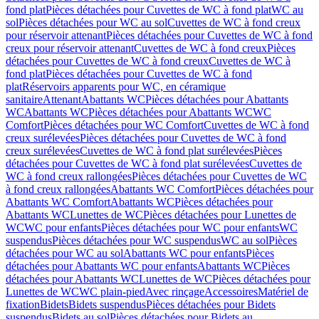
fond plat
Pièces détachées pour Cuvettes de WC à fond plat
WC au
sol
Pièces détachées pour WC au sol
Cuvettes de WC à fond creux
pour réservoir attenant
Pièces détachées pour Cuvettes de WC à fond
creux pour réservoir attenant
Cuvettes de WC à fond creux
Pièces
détachées pour Cuvettes de WC à fond creux
Cuvettes de WC à
fond plat
Pièces détachées pour Cuvettes de WC à fond
plat
Réservoirs apparents pour WC, en céramique
sanitaire
Attenant
Abattants WC
Pièces détachées pour Abattants
WC
Abattants WC
Pièces détachées pour Abattants WC
WC
Comfort
Pièces détachées pour WC Comfort
Cuvettes de WC à fond
creux surélevées
Pièces détachées pour Cuvettes de WC à fond
creux surélevées
Cuvettes de WC à fond plat surélevées
Pièces
détachées pour Cuvettes de WC à fond plat surélevées
Cuvettes de
WC à fond creux rallongées
Pièces détachées pour Cuvettes de WC
à fond creux rallongées
Abattants WC Comfort
Pièces détachées pour
Abattants WC Comfort
Abattants WC
Pièces détachées pour
Abattants WC
Lunettes de WC
Pièces détachées pour Lunettes de
WC
WC pour enfants
Pièces détachées pour WC pour enfants
WC
suspendus
Pièces détachées pour WC suspendus
WC au sol
Pièces
détachées pour WC au sol
Abattants WC pour enfants
Pièces
détachées pour Abattants WC pour enfants
Abattants WC
Pièces
détachées pour Abattants WC
Lunettes de WC
Pièces détachées pour
Lunettes de WC
WC plain-pied
Avec rinçage
Accessoires
Matériel de
fixation
Bidets
Bidets suspendus
Pièces détachées pour Bidets
suspendus
Bidets au sol
Pièces détachées pour Bidets au