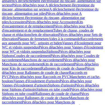
apparent
A déclenchement électronique du rinçage, alimentation sur
secteur
Pièces détachées pour A déclenchement électronique du
rinçage, alimentation sur secteur
A déclenchement électronique du
rinçage, alimentation par piles
Pièces détachées pour A
déclenchement électronique du rinçage, alimentation par
piles
Accessoires
Pièces détachées pour Accessoires
Kits
d'encastrement et de remplacement
Pièces détachées pour Kits
d'encastrement et de remplacement
Tubes de chasse, coudes de
chasse et réductions
Sets de rénovation
Pièces détachées pour Sets de
rénovation
Plaques de fermeture
Aides à la commande
Raccordements
aux appareils pour WC, urinoirs et bidets
Vannes d'écoulement pour
WC et vidoirs suspendus
Pièces détachées pour Vannes d'écoulement
pour WC et vidoirs suspendus
Siphons
Pièces détachées pour
Siphons
Coudes de raccordement
Pièces détachées pour Coudes de
raccordement
Manchons de raccordement
Pièces détachées pour
Manchons de raccordement
Kits de raccordement
Pièces détachées
pour Kits de raccordement
Rallonges de coude de chasse
Pièces
détachées pour Rallonges de coude de chasse
Raccords en
PVC
Pièces détachées pour Raccords en PVC
Manchettes et cache-
boulons
Vannes d'écoulement d'urinoirs
Pièces détachées pour
Vannes d'écoulement d'urinoirs
Siphons d'urinoirs
Pièces détachées
pour Siphons d'urinoirs
Siphons en tube coudé
Pièces détachées pour
Siphons en tube coudé
Rallonges de coude de chasse
Pièces
détachées pour Rallonges de coude de chasse
Manchons de
raccordement
Pièces détachées pour Manchons de