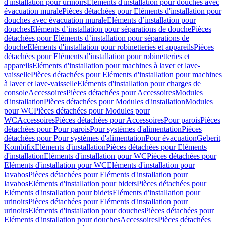
d'installation pour urinoirs
Eléments d'installation pour douches avec
évacuation murale
Pièces détachées pour Eléments d'installation pour
douches avec évacuation murale
Eléments d’installation pour
douches
Eléments d’installation pour séparations de douche
Pièces
détachées pour Eléments d’installation pour séparations de
douche
Eléments d'installation pour robinetteries et appareils
Pièces
détachées pour Eléments d'installation pour robinetteries et
appareils
Eléments d'installation pour machines à laver et lave-
vaisselle
Pièces détachées pour Eléments d'installation pour machines
à laver et lave-vaisselle
Eléments d'installation pour charges de
console
Accessoires
Pièces détachées pour Accessoires
Modules
d'installation
Pièces détachées pour Modules d'installation
Modules
pour WC
Pièces détachées pour Modules pour
WC
Accessoires
Pièces détachées pour Accessoires
Pour parois
Pièces
détachées pour Pour parois
Pour systèmes d'alimentation
Pièces
détachées pour Pour systèmes d'alimentation
Pour évacuation
Geberit
Kombifix
Eléments d'installation
Pièces détachées pour Eléments
d'installation
Eléments d'installation pour WC
Pièces détachées pour
Eléments d'installation pour WC
Eléments d'installation pour
lavabos
Pièces détachées pour Eléments d'installation pour
lavabos
Eléments d'installation pour bidets
Pièces détachées pour
Eléments d'installation pour bidets
Eléments d'installation pour
urinoirs
Pièces détachées pour Eléments d'installation pour
urinoirs
Eléments d'installation pour douches
Pièces détachées pour
Eléments d'installation pour douches
Accessoires
Pièces détachées