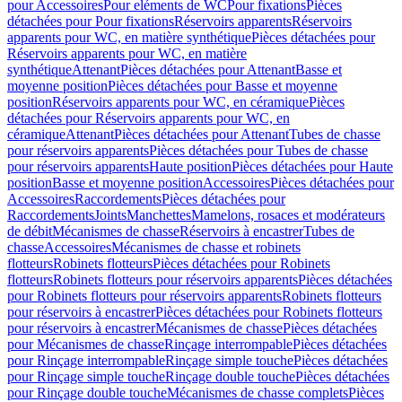
pour Accessoires
Pour eléments de WC
Pour fixations
Pièces
détachées pour Pour fixations
Réservoirs apparents
Réservoirs
apparents pour WC, en matière synthétique
Pièces détachées pour
Réservoirs apparents pour WC, en matière
synthétique
Attenant
Pièces détachées pour Attenant
Basse et
moyenne position
Pièces détachées pour Basse et moyenne
position
Réservoirs apparents pour WC, en céramique
Pièces
détachées pour Réservoirs apparents pour WC, en
céramique
Attenant
Pièces détachées pour Attenant
Tubes de chasse
pour réservoirs apparents
Pièces détachées pour Tubes de chasse
pour réservoirs apparents
Haute position
Pièces détachées pour Haute
position
Basse et moyenne position
Accessoires
Pièces détachées pour
Accessoires
Raccordements
Pièces détachées pour
Raccordements
Joints
Manchettes
Mamelons, rosaces et modérateurs
de débit
Mécanismes de chasse
Réservoirs à encastrer
Tubes de
chasse
Accessoires
Mécanismes de chasse et robinets
flotteurs
Robinets flotteurs
Pièces détachées pour Robinets
flotteurs
Robinets flotteurs pour réservoirs apparents
Pièces détachées
pour Robinets flotteurs pour réservoirs apparents
Robinets flotteurs
pour réservoirs à encastrer
Pièces détachées pour Robinets flotteurs
pour réservoirs à encastrer
Mécanismes de chasse
Pièces détachées
pour Mécanismes de chasse
Rinçage interrompable
Pièces détachées
pour Rinçage interrompable
Rinçage simple touche
Pièces détachées
pour Rinçage simple touche
Rinçage double touche
Pièces détachées
pour Rinçage double touche
Mécanismes de chasse complets
Pièces