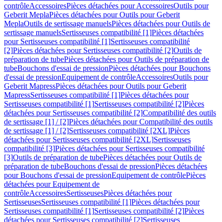
contrôle
Accessoires
Pièces détachées pour Accessoires
Outils pour
Geberit Mepla
Pièces détachées pour Outils pour Geberit
Mepla
Outils de sertissage manuels
Pièces détachées pour Outils de
sertissage manuels
Sertisseuses compatibilité [1]
Pièces détachées
pour Sertisseuses compatibilité [1]
Sertisseuses compatibilité
[2]
Pièces détachées pour Sertisseuses compatibilité [2]
Outils de
préparation de tube
Pièces détachées pour Outils de préparation de
tube
Bouchons d'essai de pression
Pièces détachées pour Bouchons
d'essai de pression
Equipement de contrôle
Accessoires
Outils pour
Geberit Mapress
Pièces détachées pour Outils pour Geberit
Mapress
Sertisseuses compatibilité [1]
Pièces détachées pour
Sertisseuses compatibilité [1]
Sertisseuses compatibilité [2]
Pièces
détachées pour Sertisseuses compatibilité [2]
Compatibilité des outils
de sertissage [1] / [2]
Pièces détachées pour Compatibilité des outils
de sertissage [1] / [2]
Sertisseuses compatibilité [2XL]
Pièces
détachées pour Sertisseuses compatibilité [2XL]
Sertisseuses
compatibilité [3]
Pièces détachées pour Sertisseuses compatibilité
[3]
Outils de préparation de tube
Pièces détachées pour Outils de
préparation de tube
Bouchons d'essai de pression
Pièces détachées
pour Bouchons d'essai de pression
Equipement de contrôle
Pièces
détachées pour Equipement de
contrôle
Accessoires
Sertisseuses
Pièces détachées pour
Sertisseuses
Sertisseuses compatibilité [1]
Pièces détachées pour
Sertisseuses compatibilité [1]
Sertisseuses compatibilité [2]
Pièces
détachées pour Sertisseuses compatibilité [2]
Sertisseuses