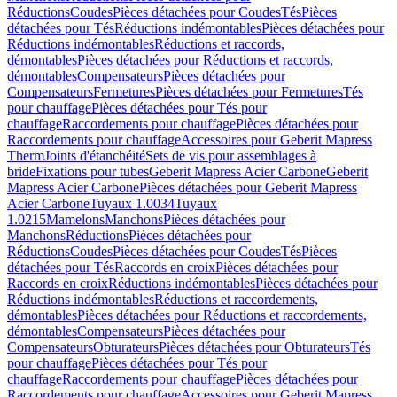
Réductions
Coudes
Pièces détachées pour Coudes
Tés
Pièces
détachées pour Tés
Réductions indémontables
Pièces détachées pour
Réductions indémontables
Réductions et raccords,
démontables
Pièces détachées pour Réductions et raccords,
démontables
Compensateurs
Pièces détachées pour
Compensateurs
Fermetures
Pièces détachées pour Fermetures
Tés
pour chauffage
Pièces détachées pour Tés pour
chauffage
Raccordements pour chauffage
Pièces détachées pour
Raccordements pour chauffage
Accessoires pour Geberit Mapress
Therm
Joints d'étanchéité
Sets de vis pour assemblages à
bride
Fixations pour tubes
Geberit Mapress Acier Carbone
Geberit
Mapress Acier Carbone
Pièces détachées pour Geberit Mapress
Acier Carbone
Tuyaux 1.0034
Tuyaux
1.0215
Mamelons
Manchons
Pièces détachées pour
Manchons
Réductions
Pièces détachées pour
Réductions
Coudes
Pièces détachées pour Coudes
Tés
Pièces
détachées pour Tés
Raccords en croix
Pièces détachées pour
Raccords en croix
Réductions indémontables
Pièces détachées pour
Réductions indémontables
Réductions et raccordements,
démontables
Pièces détachées pour Réductions et raccordements,
démontables
Compensateurs
Pièces détachées pour
Compensateurs
Obturateurs
Pièces détachées pour Obturateurs
Tés
pour chauffage
Pièces détachées pour Tés pour
chauffage
Raccordements pour chauffage
Pièces détachées pour
Raccordements pour chauffage
Accessoires pour Geberit Mapress