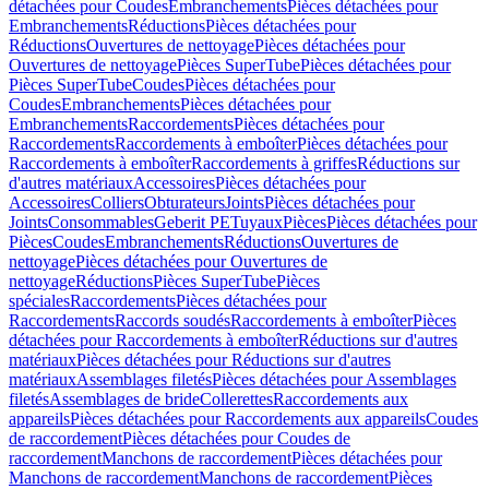
détachées pour Coudes
Embranchements
Pièces détachées pour
Embranchements
Réductions
Pièces détachées pour
Réductions
Ouvertures de nettoyage
Pièces détachées pour
Ouvertures de nettoyage
Pièces SuperTube
Pièces détachées pour
Pièces SuperTube
Coudes
Pièces détachées pour
Coudes
Embranchements
Pièces détachées pour
Embranchements
Raccordements
Pièces détachées pour
Raccordements
Raccordements à emboîter
Pièces détachées pour
Raccordements à emboîter
Raccordements à griffes
Réductions sur
d'autres matériaux
Accessoires
Pièces détachées pour
Accessoires
Colliers
Obturateurs
Joints
Pièces détachées pour
Joints
Consommables
Geberit PE
Tuyaux
Pièces
Pièces détachées pour
Pièces
Coudes
Embranchements
Réductions
Ouvertures de
nettoyage
Pièces détachées pour Ouvertures de
nettoyage
Réductions
Pièces SuperTube
Pièces
spéciales
Raccordements
Pièces détachées pour
Raccordements
Raccords soudés
Raccordements à emboîter
Pièces
détachées pour Raccordements à emboîter
Réductions sur d'autres
matériaux
Pièces détachées pour Réductions sur d'autres
matériaux
Assemblages filetés
Pièces détachées pour Assemblages
filetés
Assemblages de bride
Collerettes
Raccordements aux
appareils
Pièces détachées pour Raccordements aux appareils
Coudes
de raccordement
Pièces détachées pour Coudes de
raccordement
Manchons de raccordement
Pièces détachées pour
Manchons de raccordement
Manchons de raccordement
Pièces