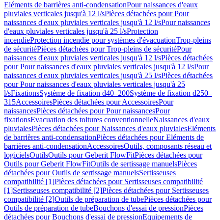
Eléments de barrières anti-condensation
Pour naissances d'eaux
pluviales verticales jusqu'à 12 l/s
Pièces détachées pour Pour
naissances d'eaux pluviales verticales jusqu'à 12 l/s
Pour naissances
d'eaux pluviales verticales jusqu'à 25 l/s
Protection
incendie
Protection incendie pour systèmes d'évacuation
Trop-pleins
de sécurité
Pièces détachées pour Trop-pleins de sécurité
Pour
naissances d'eaux pluviales verticales jusqu'à 12 l/s
Pièces détachées
pour Pour naissances d'eaux pluviales verticales jusqu'à 12 l/s
Pour
naissances d'eaux pluviales verticales jusqu'à 25 l/s
Pièces détachées
pour Pour naissances d'eaux pluviales verticales jusqu'à 25
l/s
Fixations
Système de fixation d40–200
Système de fixation d250–
315
Accessoires
Pièces détachées pour Accessoires
Pour
naissances
Pièces détachées pour Pour naissances
Pour
fixations
Evacuation des toitures conventionnelle
Naissances d'eaux
pluviales
Pièces détachées pour Naissances d'eaux pluviales
Eléments
de barrières anti-condensation
Pièces détachées pour Eléments de
barrières anti-condensation
Accessoires
Outils, composants réseau et
logiciels
Outils
Outils pour Geberit FlowFit
Pièces détachées pour
Outils pour Geberit FlowFit
Outils de sertissage manuels
Pièces
détachées pour Outils de sertissage manuels
Sertisseuses
compatibilité [1]
Pièces détachées pour Sertisseuses compatibilité
[1]
Sertisseuses compatibilité [2]
Pièces détachées pour Sertisseuses
compatibilité [2]
Outils de préparation de tube
Pièces détachées pour
Outils de préparation de tube
Bouchons d'essai de pression
Pièces
détachées pour Bouchons d'essai de pression
Equipements de