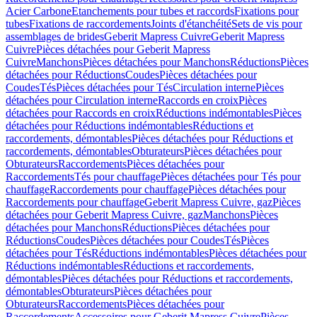
Acier Carbone
Etanchements pour tubes et raccords
Fixations pour
tubes
Fixations de raccordements
Joints d'étanchéité
Sets de vis pour
assemblages de brides
Geberit Mapress Cuivre
Geberit Mapress
Cuivre
Pièces détachées pour Geberit Mapress
Cuivre
Manchons
Pièces détachées pour Manchons
Réductions
Pièces
détachées pour Réductions
Coudes
Pièces détachées pour
Coudes
Tés
Pièces détachées pour Tés
Circulation interne
Pièces
détachées pour Circulation interne
Raccords en croix
Pièces
détachées pour Raccords en croix
Réductions indémontables
Pièces
détachées pour Réductions indémontables
Réductions et
raccordements, démontables
Pièces détachées pour Réductions et
raccordements, démontables
Obturateurs
Pièces détachées pour
Obturateurs
Raccordements
Pièces détachées pour
Raccordements
Tés pour chauffage
Pièces détachées pour Tés pour
chauffage
Raccordements pour chauffage
Pièces détachées pour
Raccordements pour chauffage
Geberit Mapress Cuivre, gaz
Pièces
détachées pour Geberit Mapress Cuivre, gaz
Manchons
Pièces
détachées pour Manchons
Réductions
Pièces détachées pour
Réductions
Coudes
Pièces détachées pour Coudes
Tés
Pièces
détachées pour Tés
Réductions indémontables
Pièces détachées pour
Réductions indémontables
Réductions et raccordements,
démontables
Pièces détachées pour Réductions et raccordements,
démontables
Obturateurs
Pièces détachées pour
Obturateurs
Raccordements
Pièces détachées pour
Raccordements
Accessoires pour Geberit Mapress Cuivre
Pièces