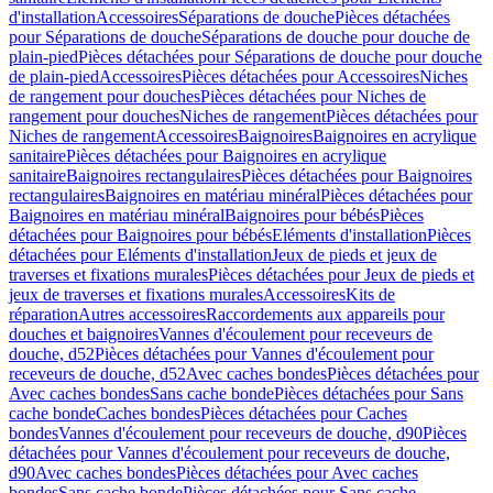
d'installation
Accessoires
Séparations de douche
Pièces détachées
pour Séparations de douche
Séparations de douche pour douche de
plain-pied
Pièces détachées pour Séparations de douche pour douche
de plain-pied
Accessoires
Pièces détachées pour Accessoires
Niches
de rangement pour douches
Pièces détachées pour Niches de
rangement pour douches
Niches de rangement
Pièces détachées pour
Niches de rangement
Accessoires
Baignoires
Baignoires en acrylique
sanitaire
Pièces détachées pour Baignoires en acrylique
sanitaire
Baignoires rectangulaires
Pièces détachées pour Baignoires
rectangulaires
Baignoires en matériau minéral
Pièces détachées pour
Baignoires en matériau minéral
Baignoires pour bébés
Pièces
détachées pour Baignoires pour bébés
Eléments d'installation
Pièces
détachées pour Eléments d'installation
Jeux de pieds et jeux de
traverses et fixations murales
Pièces détachées pour Jeux de pieds et
jeux de traverses et fixations murales
Accessoires
Kits de
réparation
Autres accessoires
Raccordements aux appareils pour
douches et baignoires
Vannes d'écoulement pour receveurs de
douche, d52
Pièces détachées pour Vannes d'écoulement pour
receveurs de douche, d52
Avec caches bondes
Pièces détachées pour
Avec caches bondes
Sans cache bonde
Pièces détachées pour Sans
cache bonde
Caches bondes
Pièces détachées pour Caches
bondes
Vannes d'écoulement pour receveurs de douche, d90
Pièces
détachées pour Vannes d'écoulement pour receveurs de douche,
d90
Avec caches bondes
Pièces détachées pour Avec caches
bondes
Sans cache bonde
Pièces détachées pour Sans cache