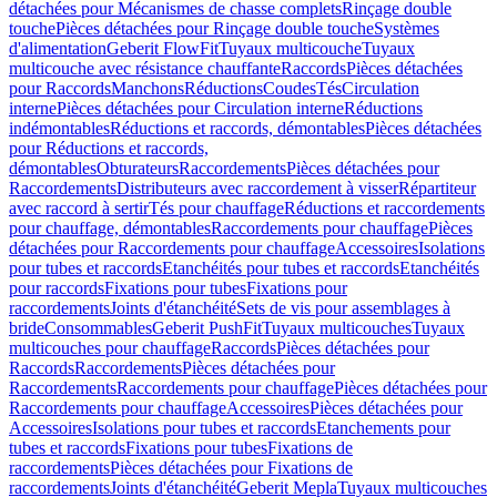
détachées pour Mécanismes de chasse complets
Rinçage double
touche
Pièces détachées pour Rinçage double touche
Systèmes
d'alimentation
Geberit FlowFit
Tuyaux multicouche
Tuyaux
multicouche avec résistance chauffante
Raccords
Pièces détachées
pour Raccords
Manchons
Réductions
Coudes
Tés
Circulation
interne
Pièces détachées pour Circulation interne
Réductions
indémontables
Réductions et raccords, démontables
Pièces détachées
pour Réductions et raccords,
démontables
Obturateurs
Raccordements
Pièces détachées pour
Raccordements
Distributeurs avec raccordement à visser
Répartiteur
avec raccord à sertir
Tés pour chauffage
Réductions et raccordements
pour chauffage, démontables
Raccordements pour chauffage
Pièces
détachées pour Raccordements pour chauffage
Accessoires
Isolations
pour tubes et raccords
Etanchéités pour tubes et raccords
Etanchéités
pour raccords
Fixations pour tubes
Fixations pour
raccordements
Joints d'étanchéité
Sets de vis pour assemblages à
bride
Consommables
Geberit PushFit
Tuyaux multicouches
Tuyaux
multicouches pour chauffage
Raccords
Pièces détachées pour
Raccords
Raccordements
Pièces détachées pour
Raccordements
Raccordements pour chauffage
Pièces détachées pour
Raccordements pour chauffage
Accessoires
Pièces détachées pour
Accessoires
Isolations pour tubes et raccords
Etanchements pour
tubes et raccords
Fixations pour tubes
Fixations de
raccordements
Pièces détachées pour Fixations de
raccordements
Joints d'étanchéité
Geberit Mepla
Tuyaux multicouches