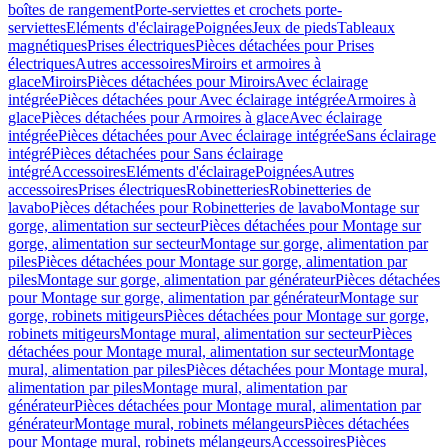
boîtes de rangement
Porte-serviettes et crochets porte-
serviettes
Eléments d'éclairage
Poignées
Jeux de pieds
Tableaux
magnétiques
Prises électriques
Pièces détachées pour Prises
électriques
Autres accessoires
Miroirs et armoires à
glace
Miroirs
Pièces détachées pour Miroirs
Avec éclairage
intégrée
Pièces détachées pour Avec éclairage intégrée
Armoires à
glace
Pièces détachées pour Armoires à glace
Avec éclairage
intégrée
Pièces détachées pour Avec éclairage intégrée
Sans éclairage
intégré
Pièces détachées pour Sans éclairage
intégré
Accessoires
Eléments d'éclairage
Poignées
Autres
accessoires
Prises électriques
Robinetteries
Robinetteries de
lavabo
Pièces détachées pour Robinetteries de lavabo
Montage sur
gorge, alimentation sur secteur
Pièces détachées pour Montage sur
gorge, alimentation sur secteur
Montage sur gorge, alimentation par
piles
Pièces détachées pour Montage sur gorge, alimentation par
piles
Montage sur gorge, alimentation par générateur
Pièces détachées
pour Montage sur gorge, alimentation par générateur
Montage sur
gorge, robinets mitigeurs
Pièces détachées pour Montage sur gorge,
robinets mitigeurs
Montage mural, alimentation sur secteur
Pièces
détachées pour Montage mural, alimentation sur secteur
Montage
mural, alimentation par piles
Pièces détachées pour Montage mural,
alimentation par piles
Montage mural, alimentation par
générateur
Pièces détachées pour Montage mural, alimentation par
générateur
Montage mural, robinets mélangeurs
Pièces détachées
pour Montage mural, robinets mélangeurs
Accessoires
Pièces