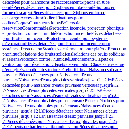
détachées pour Manchons de raccordement
Siphons en tube
coudé
Pièces détachées pour Siphons en tube coudé
Siphons en
forme d'escargot
Pièces détachées pour Siphons en forme
d'escargot
Accessoires
Colliers
Fixations pour
colliers
Coques
Obturateurs
Joints
Boîtiers de
réservation
Consommables
Protection incendie, protection phonique
et protection contre l'humidité
Protection incendie
Pièces détachées
pour Protection incendie
Protection incendie pour systèmes
d'évacuation
Pièces détachées pour Protection incendie pour
systèmes d'évacuation
Systèmes de fermeture pour plafond
Protection
phonique
Isolations des bruits solidiens
Isolations des bruits solidiens
et aériens
Protection contre l'humidité
Etanchements
Clapets de
ventilation pour évacuation
Clapets de ventilation
Clapets de retenue
d’énergie
Evacuation des toitures Geberit Pluvia
Naissances d'eaux
pluviales
Pièces détachées pour Naissances d'eaux
pluviales
Naissances d'eaux pluviales verticales jusqu'à 12 l/s
Pièces
détachées pour Naissances d'eaux pluviales verticales jusqu'à 12
l/s
Naissances d'eaux pluviales verticales jusqu'à 25 l/s
Pièces
détachées pour Naissances d'eaux pluviales verticales jusqu'à 25
l/s
Naissances d'eaux pluviales pour chéneaux
Pièces détachées pour
Naissances d'eaux pluviales pour chéneaux
Naissances d'eaux
pluviales jusqu'à 12 l/s
Pièces détachées pour Naissances d'eaux
pluviales jusqu'à 12 l/s
Naissances d'eaux pluviales jusqu'à 25
l/s
Pièces détachées pour Naissances d'eaux pluviales jusqu'à 25
l/s
Eléments de barrières anti-condensation
Pièces détachées pour