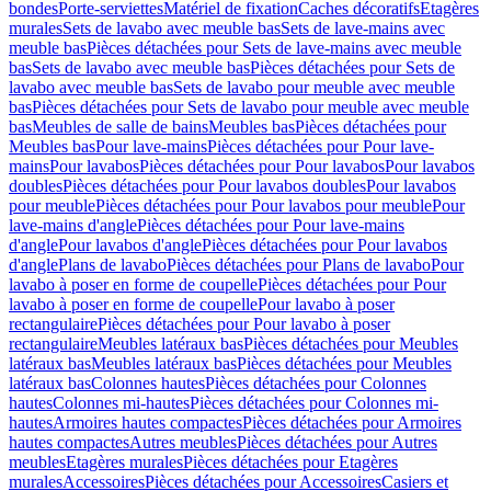
bondes
Porte-serviettes
Matériel de fixation
Caches décoratifs
Etagères
murales
Sets de lavabo avec meuble bas
Sets de lave-mains avec
meuble bas
Pièces détachées pour Sets de lave-mains avec meuble
bas
Sets de lavabo avec meuble bas
Pièces détachées pour Sets de
lavabo avec meuble bas
Sets de lavabo pour meuble avec meuble
bas
Pièces détachées pour Sets de lavabo pour meuble avec meuble
bas
Meubles de salle de bains
Meubles bas
Pièces détachées pour
Meubles bas
Pour lave-mains
Pièces détachées pour Pour lave-
mains
Pour lavabos
Pièces détachées pour Pour lavabos
Pour lavabos
doubles
Pièces détachées pour Pour lavabos doubles
Pour lavabos
pour meuble
Pièces détachées pour Pour lavabos pour meuble
Pour
lave-mains d'angle
Pièces détachées pour Pour lave-mains
d'angle
Pour lavabos d'angle
Pièces détachées pour Pour lavabos
d'angle
Plans de lavabo
Pièces détachées pour Plans de lavabo
Pour
lavabo à poser en forme de coupelle
Pièces détachées pour Pour
lavabo à poser en forme de coupelle
Pour lavabo à poser
rectangulaire
Pièces détachées pour Pour lavabo à poser
rectangulaire
Meubles latéraux bas
Pièces détachées pour Meubles
latéraux bas
Meubles latéraux bas
Pièces détachées pour Meubles
latéraux bas
Colonnes hautes
Pièces détachées pour Colonnes
hautes
Colonnes mi-hautes
Pièces détachées pour Colonnes mi-
hautes
Armoires hautes compactes
Pièces détachées pour Armoires
hautes compactes
Autres meubles
Pièces détachées pour Autres
meubles
Etagères murales
Pièces détachées pour Etagères
murales
Accessoires
Pièces détachées pour Accessoires
Casiers et