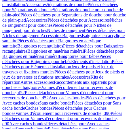
d'installation
Accessoires
Séparations de douche
Pièces détachées
pour Séparations de douche
Séparations de douche pour douche de
plain-pied
Pièces détachées pour Séparations de douche pour douche
de plain-pied
Accessoires
Pièces détachées pour Accessoires
Niches
de rangement pour douches
Pièces détachées pour Niches de
rangement pour douches
Niches de rangement
Pièces détachées pour
Niches de rangement
Accessoires
Baignoires
Baignoires en acrylique
sanitaire
Pièces détachées pour Baignoires en acrylique
sanitaire
Baignoires rectangulaires
Pièces détachées pour Baignoires
rectangulaires
Baignoires en matériau minéral
Pièces détachées pour
Baignoires en matériau minéral
Baignoires pour bébés
Pièces
détachées pour Baignoires pour bébés
Eléments d'installation
Pièces
détachées pour Eléments d'installation
Jeux de pieds et jeux de
traverses et fixations murales
Pièces détachées pour Jeux de pieds et
jeux de traverses et fixations murales
Accessoires
Kits de
réparation
Autres accessoires
Raccordements aux appareils pour
douches et baignoires
Vannes d'écoulement pour receveurs de
douche, d52
Pièces détachées pour Vannes d'écoulement pour
receveurs de douche, d52
Avec caches bondes
Pièces détachées pour
Avec caches bondes
Sans cache bonde
Pièces détachées pour Sans
cache bonde
Caches bondes
Pièces détachées pour Caches
bondes
Vannes d'écoulement pour receveurs de douche, d90
Pièces
détachées pour Vannes d'écoulement pour receveurs de douche,
d90
Avec caches bondes
Pièces détachées pour Avec caches
bondes
Sans cache bonde
Pièces détachées pour Sans cache