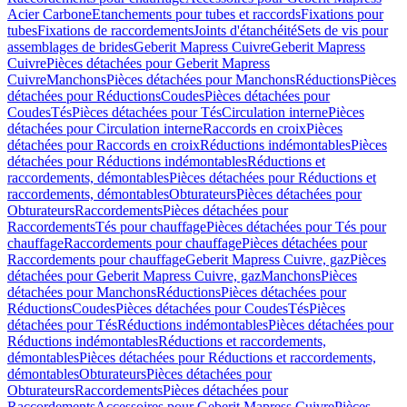
Acier Carbone
Etanchements pour tubes et raccords
Fixations pour
tubes
Fixations de raccordements
Joints d'étanchéité
Sets de vis pour
assemblages de brides
Geberit Mapress Cuivre
Geberit Mapress
Cuivre
Pièces détachées pour Geberit Mapress
Cuivre
Manchons
Pièces détachées pour Manchons
Réductions
Pièces
détachées pour Réductions
Coudes
Pièces détachées pour
Coudes
Tés
Pièces détachées pour Tés
Circulation interne
Pièces
détachées pour Circulation interne
Raccords en croix
Pièces
détachées pour Raccords en croix
Réductions indémontables
Pièces
détachées pour Réductions indémontables
Réductions et
raccordements, démontables
Pièces détachées pour Réductions et
raccordements, démontables
Obturateurs
Pièces détachées pour
Obturateurs
Raccordements
Pièces détachées pour
Raccordements
Tés pour chauffage
Pièces détachées pour Tés pour
chauffage
Raccordements pour chauffage
Pièces détachées pour
Raccordements pour chauffage
Geberit Mapress Cuivre, gaz
Pièces
détachées pour Geberit Mapress Cuivre, gaz
Manchons
Pièces
détachées pour Manchons
Réductions
Pièces détachées pour
Réductions
Coudes
Pièces détachées pour Coudes
Tés
Pièces
détachées pour Tés
Réductions indémontables
Pièces détachées pour
Réductions indémontables
Réductions et raccordements,
démontables
Pièces détachées pour Réductions et raccordements,
démontables
Obturateurs
Pièces détachées pour
Obturateurs
Raccordements
Pièces détachées pour
Raccordements
Accessoires pour Geberit Mapress Cuivre
Pièces