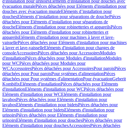
d'installation pour urinoirs
Eléments d'installation pour douches avec
évacuation murale
Pièces détachées pour Eléments d'installation pour
douches avec évacuation murale
Eléments d’installation pour
douches
Eléments d’installation pour séparations de douche
Pièces
détachées pour Eléments d’installation pour séparations de
douche
Eléments d'installation pour robinetteries et appareils
Pièces
détachées pour Eléments d'installation pour robinetteries et
appareils
Eléments d'installation pour machines à laver et lave-
vaisselle
Pièces détachées pour Eléments d'installation pour machines
à laver et lave-vaisselle
Eléments d'installation pour charges de
console
Accessoires
Pièces détachées pour Accessoires
Modules
d'installation
Pièces détachées pour Modules d'installation
Modules
pour WC
Pièces détachées pour Modules pour
WC
Accessoires
Pièces détachées pour Accessoires
Pour parois
Pièces
détachées pour Pour parois
Pour systèmes d'alimentation
Pièces
détachées pour Pour systèmes d'alimentation
Pour évacuation
Geberit
Kombifix
Eléments d'installation
Pièces détachées pour Eléments
d'installation
Eléments d'installation pour WC
Pièces détachées pour
Eléments d'installation pour WC
Eléments d'installation pour
lavabos
Pièces détachées pour Eléments d'installation pour
lavabos
Eléments d'installation pour bidets
Pièces détachées pour
Eléments d'installation pour bidets
Eléments d'installation pour
urinoirs
Pièces détachées pour Eléments d'installation pour
urinoirs
Eléments d'installation pour douches
Pièces détachées pour
Eléments d'installation pour douches
Accessoires
Pièces détachées