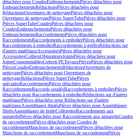
détachées pour Coudes
Embranchements
Pièces détachées pour
Embranchements
Réductions
Pièces détachées pour
Réductions
Ouvertures de nettoyage
Pièces détachées pour
Ouvertures de nettoyage
Pièces SuperTube
Pièces détachées pour
Pièces SuperTube
Coudes
Pièces détachées pour
Coudes
Embranchements
Pièces détachées pour
Embranchements
Raccordements
Pièces détachées pour
Raccordements
Raccordements à emboîter
Pièces détachées pour
Raccordements à emboîter
Raccordements à griffes
Réductions sur
d'autres matériaux
Accessoires
Pièces détachées pour
Accessoires
Colliers
Obturateurs
Joints
Pièces détachées pour
Joints
Consommables
Geberit PE
Tuyaux
Pièces
Pièces détachées pour
Pièces
Coudes
Embranchements
Réductions
Ouvertures de
nettoyage
Pièces détachées pour Ouvertures de
nettoyage
Réductions
Pièces SuperTube
Pièces
spéciales
Raccordements
Pièces détachées pour
Raccordements
Raccords soudés
Raccordements à emboîter
Pièces
détachées pour Raccordements à emboîter
Réductions sur d'autres
matériaux
Pièces détachées pour Réductions sur d'autres
matériaux
Assemblages filetés
Pièces détachées pour Assemblages
filetés
Assemblages de bride
Collerettes
Raccordements aux
appareils
Pièces détachées pour Raccordements aux appareils
Coudes
de raccordement
Pièces détachées pour Coudes de
raccordement
Manchons de raccordement
Pièces détachées pour
Manchons de raccordement
Manchons de raccordement
Pièces