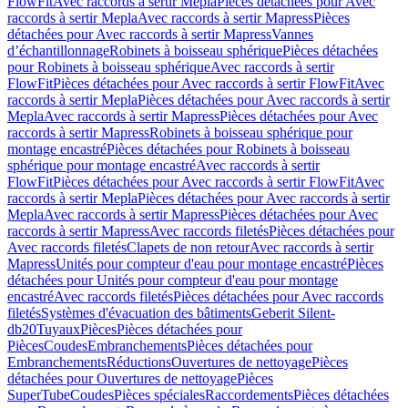
FlowFit
Avec raccords à sertir Mepla
Pièces détachées pour Avec
raccords à sertir Mepla
Avec raccords à sertir Mapress
Pièces
détachées pour Avec raccords à sertir Mapress
Vannes
d’échantillonnage
Robinets à boisseau sphérique
Pièces détachées
pour Robinets à boisseau sphérique
Avec raccords à sertir
FlowFit
Pièces détachées pour Avec raccords à sertir FlowFit
Avec
raccords à sertir Mepla
Pièces détachées pour Avec raccords à sertir
Mepla
Avec raccords à sertir Mapress
Pièces détachées pour Avec
raccords à sertir Mapress
Robinets à boisseau sphérique pour
montage encastré
Pièces détachées pour Robinets à boisseau
sphérique pour montage encastré
Avec raccords à sertir
FlowFit
Pièces détachées pour Avec raccords à sertir FlowFit
Avec
raccords à sertir Mepla
Pièces détachées pour Avec raccords à sertir
Mepla
Avec raccords à sertir Mapress
Pièces détachées pour Avec
raccords à sertir Mapress
Avec raccords filetés
Pièces détachées pour
Avec raccords filetés
Clapets de non retour
Avec raccords à sertir
Mapress
Unités pour compteur d'eau pour montage encastré
Pièces
détachées pour Unités pour compteur d'eau pour montage
encastré
Avec raccords filetés
Pièces détachées pour Avec raccords
filetés
Systèmes d'évacuation des bâtiments
Geberit Silent-
db20
Tuyaux
Pièces
Pièces détachées pour
Pièces
Coudes
Embranchements
Pièces détachées pour
Embranchements
Réductions
Ouvertures de nettoyage
Pièces
détachées pour Ouvertures de nettoyage
Pièces
SuperTube
Coudes
Pièces spéciales
Raccordements
Pièces détachées