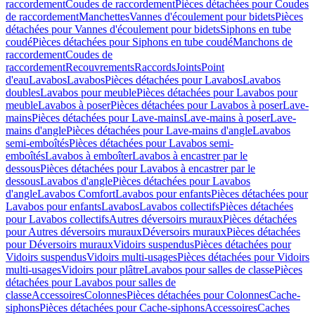
raccordement
Coudes de raccordement
Pièces détachées pour Coudes
de raccordement
Manchettes
Vannes d'écoulement pour bidets
Pièces
détachées pour Vannes d'écoulement pour bidets
Siphons en tube
coudé
Pièces détachées pour Siphons en tube coudé
Manchons de
raccordement
Coudes de
raccordement
Recouvrements
Raccords
Joints
Point
d'eau
Lavabos
Lavabos
Pièces détachées pour Lavabos
Lavabos
doubles
Lavabos pour meuble
Pièces détachées pour Lavabos pour
meuble
Lavabos à poser
Pièces détachées pour Lavabos à poser
Lave-
mains
Pièces détachées pour Lave-mains
Lave-mains à poser
Lave-
mains d'angle
Pièces détachées pour Lave-mains d'angle
Lavabos
semi-emboîtés
Pièces détachées pour Lavabos semi-
emboîtés
Lavabos à emboîter
Lavabos à encastrer par le
dessous
Pièces détachées pour Lavabos à encastrer par le
dessous
Lavabos d'angle
Pièces détachées pour Lavabos
d'angle
Lavabos Comfort
Lavabos pour enfants
Pièces détachées pour
Lavabos pour enfants
Lavabos
Lavabos collectifs
Pièces détachées
pour Lavabos collectifs
Autres déversoirs muraux
Pièces détachées
pour Autres déversoirs muraux
Déversoirs muraux
Pièces détachées
pour Déversoirs muraux
Vidoirs suspendus
Pièces détachées pour
Vidoirs suspendus
Vidoirs multi-usages
Pièces détachées pour Vidoirs
multi-usages
Vidoirs pour plâtre
Lavabos pour salles de classe
Pièces
détachées pour Lavabos pour salles de
classe
Accessoires
Colonnes
Pièces détachées pour Colonnes
Cache-
siphons
Pièces détachées pour Cache-siphons
Accessoires
Caches