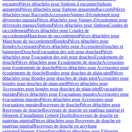
encastrer
Pièces détachées pour Siphons à encastrer
Siphons
apparents
Pièces détachées pour Siphons apparents
Raccords
Pièces
détachées pour Raccords
Accessoires
Vannes d'écoulement pour
déversoirs muraux
Pièces détachées pour Vannes d'écoulement pour
déversoirs muraux
Siphons
Pièces détachées pour Siphons
Coudes de
raccordement
Pièces détachées pour Coudes de
raccordement
Manchons de raccordement
Pièces détachées pour
Manchons de raccordement
Bondes
Pièces détachées pour
Bondes
Accessoires
Pièces détachées pour Accessoires
Douches et
baignoires
Douches
Evacuation des sols pour douches
Pièces
détachées pour Evacuation des sols pour douches
Ecoulements de
douche
Pièces détachées pour Ecoulements de douche
Accessoires
pour écoulements de douche
Pièces détachées pour Accessoires pour
écoulements de douche
Bondes pour douches de plain-pied
Pièces
détachées pour Bondes pour douches de plain-pied
Accessoires pour
bondes pour douches de plain-pied
Pièces détachées pour
Accessoires pour bondes pour douches de plain-pied
Evacuations
murales
Pièces détachées pour Evacuations murales
Accessoires pour
évacuations murales
Pièces détachées pour Accessoires pour
évacuations murales
Receveurs de douche
Pièces détachées pour
Receveurs de douche
Receveurs de douche en matériau minéral et
éléments d’installation Geberit Duofix
Receveurs de douche en
matériau minéral
Pièces détachées pour Receveurs de douche en
matériau minéral
Receveurs de douche en acrylique
sanitaire
Eléments d'installation
Pièces détachées pour Eléments