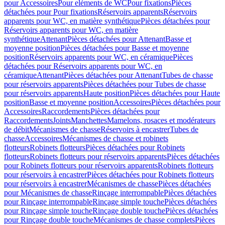
pour Accessoires
Pour eléments de WC
Pour fixations
Pièces
détachées pour Pour fixations
Réservoirs apparents
Réservoirs
apparents pour WC, en matière synthétique
Pièces détachées pour
Réservoirs apparents pour WC, en matière
synthétique
Attenant
Pièces détachées pour Attenant
Basse et
moyenne position
Pièces détachées pour Basse et moyenne
position
Réservoirs apparents pour WC, en céramique
Pièces
détachées pour Réservoirs apparents pour WC, en
céramique
Attenant
Pièces détachées pour Attenant
Tubes de chasse
pour réservoirs apparents
Pièces détachées pour Tubes de chasse
pour réservoirs apparents
Haute position
Pièces détachées pour Haute
position
Basse et moyenne position
Accessoires
Pièces détachées pour
Accessoires
Raccordements
Pièces détachées pour
Raccordements
Joints
Manchettes
Mamelons, rosaces et modérateurs
de débit
Mécanismes de chasse
Réservoirs à encastrer
Tubes de
chasse
Accessoires
Mécanismes de chasse et robinets
flotteurs
Robinets flotteurs
Pièces détachées pour Robinets
flotteurs
Robinets flotteurs pour réservoirs apparents
Pièces détachées
pour Robinets flotteurs pour réservoirs apparents
Robinets flotteurs
pour réservoirs à encastrer
Pièces détachées pour Robinets flotteurs
pour réservoirs à encastrer
Mécanismes de chasse
Pièces détachées
pour Mécanismes de chasse
Rinçage interrompable
Pièces détachées
pour Rinçage interrompable
Rinçage simple touche
Pièces détachées
pour Rinçage simple touche
Rinçage double touche
Pièces détachées
pour Rinçage double touche
Mécanismes de chasse complets
Pièces