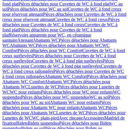
fond plat
Pièces détachées pour Cuvettes de WC à fond plat
WC au
sol
Pièces détachées pour WC au sol
Cuvettes de WC à fond creux
pour réservoir attenant
Pièces détachées pour Cuvettes de WC à fond
creux pour réservoir attenant
Cuvettes de WC à fond creux
Pièces
détachées pour Cuvettes de WC à fond creux
Cuvettes de WC à
fond plat
Pièces détachées pour Cuvettes de WC à fond
plat
Réservoirs apparents pour WC, en céramique
sanitaire
Attenant
Abattants WC
Pièces détachées pour Abattants
WC
Abattants WC
Pièces détachées pour Abattants WC
WC
Comfort
Pièces détachées pour WC Comfort
Cuvettes de WC à fond
creux surélevées
Pièces détachées pour Cuvettes de WC à fond
creux surélevées
Cuvettes de WC à fond plat surélevées
Pièces
détachées pour Cuvettes de WC à fond plat surélevées
Cuvettes de
WC à fond creux rallongées
Pièces détachées pour Cuvettes de WC
à fond creux rallongées
Abattants WC Comfort
Pièces détachées pour
Abattants WC Comfort
Abattants WC
Pièces détachées pour
Abattants WC
Lunettes de WC
Pièces détachées pour Lunettes de
WC
WC pour enfants
Pièces détachées pour WC pour enfants
WC
suspendus
Pièces détachées pour WC suspendus
WC au sol
Pièces
détachées pour WC au sol
Abattants WC pour enfants
Pièces
détachées pour Abattants WC pour enfants
Abattants WC
Pièces
détachées pour Abattants WC
Lunettes de WC
Pièces détachées pour
Lunettes de WC
WC plain-pied
Avec rinçage
Accessoires
Matériel de
fixation
Bidets
Bidets suspendus
Pièces détachées pour Bidets
suspendus
Bidets au sol
Pièces détachées pour Bidets au