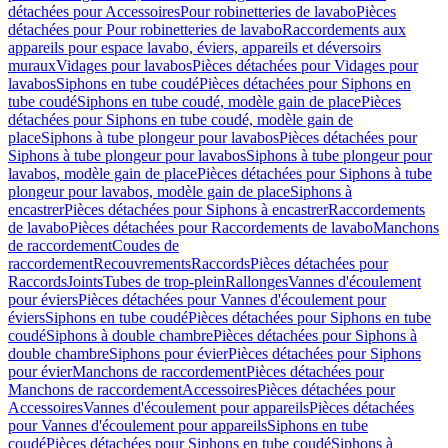
détachées pour Accessoires
Pour robinetteries de lavabo
Pièces
détachées pour Pour robinetteries de lavabo
Raccordements aux
appareils pour espace lavabo, éviers, appareils et déversoirs
muraux
Vidages pour lavabos
Pièces détachées pour Vidages pour
lavabos
Siphons en tube coudé
Pièces détachées pour Siphons en
tube coudé
Siphons en tube coudé, modèle gain de place
Pièces
détachées pour Siphons en tube coudé, modèle gain de
place
Siphons à tube plongeur pour lavabos
Pièces détachées pour
Siphons à tube plongeur pour lavabos
Siphons à tube plongeur pour
lavabos, modèle gain de place
Pièces détachées pour Siphons à tube
plongeur pour lavabos, modèle gain de place
Siphons à
encastrer
Pièces détachées pour Siphons à encastrer
Raccordements
de lavabo
Pièces détachées pour Raccordements de lavabo
Manchons
de raccordement
Coudes de
raccordement
Recouvrements
Raccords
Pièces détachées pour
Raccords
Joints
Tubes de trop-plein
Rallonges
Vannes d'écoulement
pour éviers
Pièces détachées pour Vannes d'écoulement pour
éviers
Siphons en tube coudé
Pièces détachées pour Siphons en tube
coudé
Siphons à double chambre
Pièces détachées pour Siphons à
double chambre
Siphons pour évier
Pièces détachées pour Siphons
pour évier
Manchons de raccordement
Pièces détachées pour
Manchons de raccordement
Accessoires
Pièces détachées pour
Accessoires
Vannes d'écoulement pour appareils
Pièces détachées
pour Vannes d'écoulement pour appareils
Siphons en tube
coudé
Pièces détachées pour Siphons en tube coudé
Siphons à