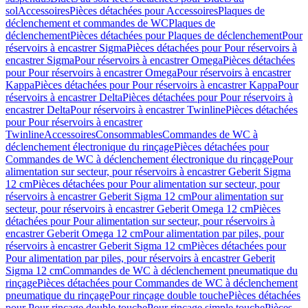
sol
Accessoires
Pièces détachées pour Accessoires
Plaques de
déclenchement et commandes de WC
Plaques de
déclenchement
Pièces détachées pour Plaques de déclenchement
Pour
réservoirs à encastrer Sigma
Pièces détachées pour Pour réservoirs à
encastrer Sigma
Pour réservoirs à encastrer Omega
Pièces détachées
pour Pour réservoirs à encastrer Omega
Pour réservoirs à encastrer
Kappa
Pièces détachées pour Pour réservoirs à encastrer Kappa
Pour
réservoirs à encastrer Delta
Pièces détachées pour Pour réservoirs à
encastrer Delta
Pour réservoirs à encastrer Twinline
Pièces détachées
pour Pour réservoirs à encastrer
Twinline
Accessoires
Consommables
Commandes de WC à
déclenchement électronique du rinçage
Pièces détachées pour
Commandes de WC à déclenchement électronique du rinçage
Pour
alimentation sur secteur, pour réservoirs à encastrer Geberit Sigma
12 cm
Pièces détachées pour Pour alimentation sur secteur, pour
réservoirs à encastrer Geberit Sigma 12 cm
Pour alimentation sur
secteur, pour réservoirs à encastrer Geberit Omega 12 cm
Pièces
détachées pour Pour alimentation sur secteur, pour réservoirs à
encastrer Geberit Omega 12 cm
Pour alimentation par piles, pour
réservoirs à encastrer Geberit Sigma 12 cm
Pièces détachées pour
Pour alimentation par piles, pour réservoirs à encastrer Geberit
Sigma 12 cm
Commandes de WC à déclenchement pneumatique du
rinçage
Pièces détachées pour Commandes de WC à déclenchement
pneumatique du rinçage
Pour rinçage double touche
Pièces détachées
pour Pour rinçage double touche
Pour rinçage simple touche
Pièces