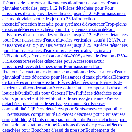
Eléments de barrières anti-condensation
Pour naissances d'eaux
pluviales verticales jusqu'à 12 l/s
Pièces détachées pour Pour
naissances d'eaux pluviales verticales jusqu'à 12 l/s
Pour naissances
d'eaux pluviales verticales jusqu'à 25 l/s
Protection
incendie
Protection incendie pour systèmes d'évacuation
Trop-pleins
de sécurité
Pièces détachées pour Trop-pleins de sécurité
Pour
naissances d'eaux pluviales verticales jusqu'à 12 l/s
Pièces détachées
pour Pour naissances d'eaux pluviales verticales jusqu'à 12 l/s
Pour
naissances d'eaux pluviales verticales jusqu'à 25 l/s
Pièces détachées
pour Pour naissances d'eaux pluviales verticales jusqu'à 25
l/s
Fixations
Système de fixation d40–200
Système de fixation d250–
315
Accessoires
Pièces détachées pour Accessoires
Pour
naissances
Pièces détachées pour Pour naissances
Pour
fixations
Evacuation des toitures conventionnelle
Naissances d'eaux
pluviales
Pièces détachées pour Naissances d'eaux pluviales
Eléments
de barrières anti-condensation
Pièces détachées pour Eléments de
barrières anti-condensation
Accessoires
Outils, composants réseau et
logiciels
Outils
Outils pour Geberit FlowFit
Pièces détachées pour
Outils pour Geberit FlowFit
Outils de sertissage manuels
Pièces
détachées pour Outils de sertissage manuels
Sertisseuses
compatibilité [1]
Pièces détachées pour Sertisseuses compatibilité
[1]
Sertisseuses compatibilité [2]
Pièces détachées pour Sertisseuses
compatibilité [2]
Outils de préparation de tube
Pièces détachées pour
Outils de préparation de tube
Bouchons d'essai de pression
Pièces
détachées pour Bouchons d'essai de pression
Equipements de