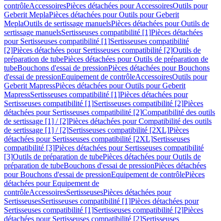
contrôle
Accessoires
Pièces détachées pour Accessoires
Outils pour
Geberit Mepla
Pièces détachées pour Outils pour Geberit
Mepla
Outils de sertissage manuels
Pièces détachées pour Outils de
sertissage manuels
Sertisseuses compatibilité [1]
Pièces détachées
pour Sertisseuses compatibilité [1]
Sertisseuses compatibilité
[2]
Pièces détachées pour Sertisseuses compatibilité [2]
Outils de
préparation de tube
Pièces détachées pour Outils de préparation de
tube
Bouchons d'essai de pression
Pièces détachées pour Bouchons
d'essai de pression
Equipement de contrôle
Accessoires
Outils pour
Geberit Mapress
Pièces détachées pour Outils pour Geberit
Mapress
Sertisseuses compatibilité [1]
Pièces détachées pour
Sertisseuses compatibilité [1]
Sertisseuses compatibilité [2]
Pièces
détachées pour Sertisseuses compatibilité [2]
Compatibilité des outils
de sertissage [1] / [2]
Pièces détachées pour Compatibilité des outils
de sertissage [1] / [2]
Sertisseuses compatibilité [2XL]
Pièces
détachées pour Sertisseuses compatibilité [2XL]
Sertisseuses
compatibilité [3]
Pièces détachées pour Sertisseuses compatibilité
[3]
Outils de préparation de tube
Pièces détachées pour Outils de
préparation de tube
Bouchons d'essai de pression
Pièces détachées
pour Bouchons d'essai de pression
Equipement de contrôle
Pièces
détachées pour Equipement de
contrôle
Accessoires
Sertisseuses
Pièces détachées pour
Sertisseuses
Sertisseuses compatibilité [1]
Pièces détachées pour
Sertisseuses compatibilité [1]
Sertisseuses compatibilité [2]
Pièces
détachées pour Sertisseuses compatibilité [2]
Sertisseuses