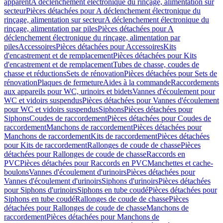
apparent
A déclenchement électronique du rinçage, alimentation sur
secteur
Pièces détachées pour A déclenchement électronique du
rinçage, alimentation sur secteur
A déclenchement électronique du
rinçage, alimentation par piles
Pièces détachées pour A
déclenchement électronique du rinçage, alimentation par
piles
Accessoires
Pièces détachées pour Accessoires
Kits
d'encastrement et de remplacement
Pièces détachées pour Kits
d'encastrement et de remplacement
Tubes de chasse, coudes de
chasse et réductions
Sets de rénovation
Pièces détachées pour Sets de
rénovation
Plaques de fermeture
Aides à la commande
Raccordements
aux appareils pour WC, urinoirs et bidets
Vannes d'écoulement pour
WC et vidoirs suspendus
Pièces détachées pour Vannes d'écoulement
pour WC et vidoirs suspendus
Siphons
Pièces détachées pour
Siphons
Coudes de raccordement
Pièces détachées pour Coudes de
raccordement
Manchons de raccordement
Pièces détachées pour
Manchons de raccordement
Kits de raccordement
Pièces détachées
pour Kits de raccordement
Rallonges de coude de chasse
Pièces
détachées pour Rallonges de coude de chasse
Raccords en
PVC
Pièces détachées pour Raccords en PVC
Manchettes et cache-
boulons
Vannes d'écoulement d'urinoirs
Pièces détachées pour
Vannes d'écoulement d'urinoirs
Siphons d'urinoirs
Pièces détachées
pour Siphons d'urinoirs
Siphons en tube coudé
Pièces détachées pour
Siphons en tube coudé
Rallonges de coude de chasse
Pièces
détachées pour Rallonges de coude de chasse
Manchons de
raccordement
Pièces détachées pour Manchons de