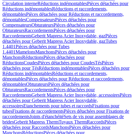
Circulation interne
Réductions indémontables
Pièces détachées pour
Réductions indémontables
Réductions et raccordements,
démontables
Pièces détachées pour Réductions et raccordements,
démontables
Compensateurs
Pièces détachées pour
Compensateurs
Obturateurs
Pièces détachées pour
Obturateurs
Raccordements
Pièces détachées pour
Raccordements
Geberit Mapress Acier Inoxydable, gaz
Pièces
détachées pour Geberit Mapress Acier Inoxydable, gaz
Tubes
1.4401
Pièces détachées pour Tubes
1.4401
Mamelons
Manchons
Pièces détachées pour
Manchons
Réductions
Pièces détachées pour
Réductions
Coudes
Pièces détachées pour Coudes
Tés
Pièces
détachées pour Tés
Réductions indémontables
Pièces détachées pour
Réductions indémontables
Réductions et raccordements,
démontables
Pièces détachées pour Réductions et raccordements,
démontables
Obturateurs
Pièces détachées pour
Obturateurs
Raccordements
Pièces détachées pour
Raccordements
Geberit Mapress Acier Inoxydable, accessoires
Pièces
détachées pour Geberit Mapress Acier Inoxydable,
accessoires
Etanchements pour tubes et raccords
Fixations pour
tubes
Fixations de raccordements
Pièces détachées pour Fixations de
raccordements
Joints d'étanchéité
Sets de vis pour assemblages de
brides
Geberit Mapress Therm
Tuyaux Therm
Raccords
Pièces
détachées pour Raccords
Manchons
Pièces détachées pour
Manchons
Réductions
Pièces détachées pour