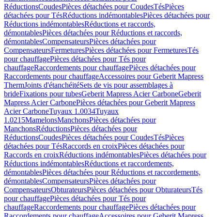
Réductions
Coudes
Pièces détachées pour Coudes
Tés
Pièces
détachées pour Tés
Réductions indémontables
Pièces détachées pour
Réductions indémontables
Réductions et raccords,
démontables
Pièces détachées pour Réductions et raccords,
démontables
Compensateurs
Pièces détachées pour
Compensateurs
Fermetures
Pièces détachées pour Fermetures
Tés
pour chauffage
Pièces détachées pour Tés pour
chauffage
Raccordements pour chauffage
Pièces détachées pour
Raccordements pour chauffage
Accessoires pour Geberit Mapress
Therm
Joints d'étanchéité
Sets de vis pour assemblages à
bride
Fixations pour tubes
Geberit Mapress Acier Carbone
Geberit
Mapress Acier Carbone
Pièces détachées pour Geberit Mapress
Acier Carbone
Tuyaux 1.0034
Tuyaux
1.0215
Mamelons
Manchons
Pièces détachées pour
Manchons
Réductions
Pièces détachées pour
Réductions
Coudes
Pièces détachées pour Coudes
Tés
Pièces
détachées pour Tés
Raccords en croix
Pièces détachées pour
Raccords en croix
Réductions indémontables
Pièces détachées pour
Réductions indémontables
Réductions et raccordements,
démontables
Pièces détachées pour Réductions et raccordements,
démontables
Compensateurs
Pièces détachées pour
Compensateurs
Obturateurs
Pièces détachées pour Obturateurs
Tés
pour chauffage
Pièces détachées pour Tés pour
chauffage
Raccordements pour chauffage
Pièces détachées pour
Raccordements pour chauffage
Accessoires pour Geberit Mapress