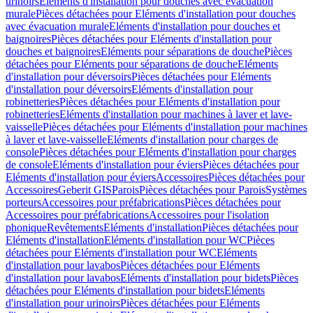
urinoirs
Eléments d'installation pour douches avec évacuation
murale
Pièces détachées pour Eléments d'installation pour douches
avec évacuation murale
Eléments d'installation pour douches et
baignoires
Pièces détachées pour Eléments d'installation pour
douches et baignoires
Eléments pour séparations de douche
Pièces
détachées pour Eléments pour séparations de douche
Eléments
d'installation pour déversoirs
Pièces détachées pour Eléments
d'installation pour déversoirs
Eléments d'installation pour
robinetteries
Pièces détachées pour Eléments d'installation pour
robinetteries
Eléments d'installation pour machines à laver et lave-
vaisselle
Pièces détachées pour Eléments d'installation pour machines
à laver et lave-vaisselle
Eléments d'installation pour charges de
console
Pièces détachées pour Eléments d'installation pour charges
de console
Eléments d'installation pour éviers
Pièces détachées pour
Eléments d'installation pour éviers
Accessoires
Pièces détachées pour
Accessoires
Geberit GIS
Parois
Pièces détachées pour Parois
Systèmes
porteurs
Accessoires pour préfabrications
Pièces détachées pour
Accessoires pour préfabrications
Accessoires pour l'isolation
phonique
Revêtements
Eléments d'installation
Pièces détachées pour
Eléments d'installation
Eléments d'installation pour WC
Pièces
détachées pour Eléments d'installation pour WC
Eléments
d'installation pour lavabos
Pièces détachées pour Eléments
d'installation pour lavabos
Eléments d'installation pour bidets
Pièces
détachées pour Eléments d'installation pour bidets
Eléments
d'installation pour urinoirs
Pièces détachées pour Eléments