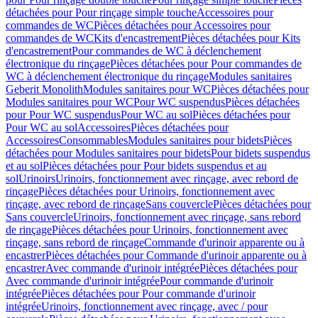
détachées pour Pour rinçage simple touche
Accessoires pour
commandes de WC
Pièces détachées pour Accessoires pour
commandes de WC
Kits d'encastrement
Pièces détachées pour Kits
d'encastrement
Pour commandes de WC à déclenchement
électronique du rinçage
Pièces détachées pour Pour commandes de
WC à déclenchement électronique du rinçage
Modules sanitaires
Geberit Monolith
Modules sanitaires pour WC
Pièces détachées pour
Modules sanitaires pour WC
Pour WC suspendus
Pièces détachées
pour Pour WC suspendus
Pour WC au sol
Pièces détachées pour
Pour WC au sol
Accessoires
Pièces détachées pour
Accessoires
Consommables
Modules sanitaires pour bidets
Pièces
détachées pour Modules sanitaires pour bidets
Pour bidets suspendus
et au sol
Pièces détachées pour Pour bidets suspendus et au
sol
Urinoirs
Urinoirs, fonctionnement avec rinçage, avec rebord de
rinçage
Pièces détachées pour Urinoirs, fonctionnement avec
rinçage, avec rebord de rinçage
Sans couvercle
Pièces détachées pour
Sans couvercle
Urinoirs, fonctionnement avec rinçage, sans rebord
de rinçage
Pièces détachées pour Urinoirs, fonctionnement avec
rinçage, sans rebord de rinçage
Commande d'urinoir apparente ou à
encastrer
Pièces détachées pour Commande d'urinoir apparente ou à
encastrer
Avec commande d'urinoir intégrée
Pièces détachées pour
Avec commande d'urinoir intégrée
Pour commande d'urinoir
intégrée
Pièces détachées pour Pour commande d'urinoir
intégrée
Urinoirs, fonctionnement avec rinçage, avec / pour