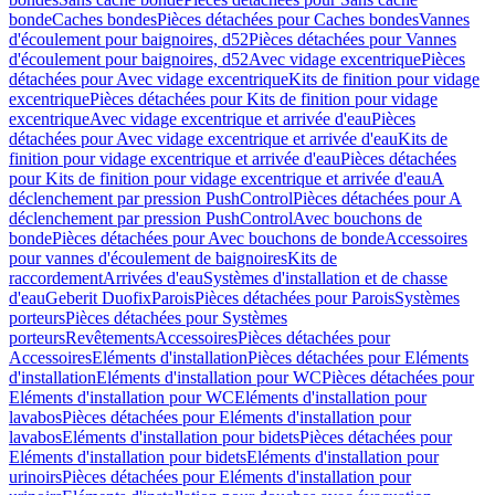
bonde
Caches bondes
Pièces détachées pour Caches bondes
Vannes
d'écoulement pour baignoires, d52
Pièces détachées pour Vannes
d'écoulement pour baignoires, d52
Avec vidage excentrique
Pièces
détachées pour Avec vidage excentrique
Kits de finition pour vidage
excentrique
Pièces détachées pour Kits de finition pour vidage
excentrique
Avec vidage excentrique et arrivée d'eau
Pièces
détachées pour Avec vidage excentrique et arrivée d'eau
Kits de
finition pour vidage excentrique et arrivée d'eau
Pièces détachées
pour Kits de finition pour vidage excentrique et arrivée d'eau
A
déclenchement par pression PushControl
Pièces détachées pour A
déclenchement par pression PushControl
Avec bouchons de
bonde
Pièces détachées pour Avec bouchons de bonde
Accessoires
pour vannes d'écoulement de baignoires
Kits de
raccordement
Arrivées d'eau
Systèmes d'installation et de chasse
d'eau
Geberit Duofix
Parois
Pièces détachées pour Parois
Systèmes
porteurs
Pièces détachées pour Systèmes
porteurs
Revêtements
Accessoires
Pièces détachées pour
Accessoires
Eléments d'installation
Pièces détachées pour Eléments
d'installation
Eléments d'installation pour WC
Pièces détachées pour
Eléments d'installation pour WC
Eléments d'installation pour
lavabos
Pièces détachées pour Eléments d'installation pour
lavabos
Eléments d'installation pour bidets
Pièces détachées pour
Eléments d'installation pour bidets
Eléments d'installation pour
urinoirs
Pièces détachées pour Eléments d'installation pour