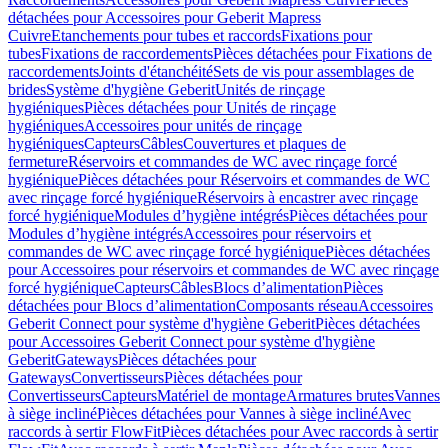
détachées pour Accessoires pour Geberit Mapress
Cuivre
Etanchements pour tubes et raccords
Fixations pour
tubes
Fixations de raccordements
Pièces détachées pour Fixations de
raccordements
Joints d'étanchéité
Sets de vis pour assemblages de
brides
Système d'hygiène Geberit
Unités de rinçage
hygiéniques
Pièces détachées pour Unités de rinçage
hygiéniques
Accessoires pour unités de rinçage
hygiéniques
Capteurs
Câbles
Couvertures et plaques de
fermeture
Réservoirs et commandes de WC avec rinçage forcé
hygiénique
Pièces détachées pour Réservoirs et commandes de WC
avec rinçage forcé hygiénique
Réservoirs à encastrer avec rinçage
forcé hygiénique
Modules d’hygiène intégrés
Pièces détachées pour
Modules d’hygiène intégrés
Accessoires pour réservoirs et
commandes de WC avec rinçage forcé hygiénique
Pièces détachées
pour Accessoires pour réservoirs et commandes de WC avec rinçage
forcé hygiénique
Capteurs
Câbles
Blocs d’alimentation
Pièces
détachées pour Blocs d’alimentation
Composants réseau
Accessoires
Geberit Connect pour système d'hygiène Geberit
Pièces détachées
pour Accessoires Geberit Connect pour système d'hygiène
Geberit
Gateways
Pièces détachées pour
Gateways
Convertisseurs
Pièces détachées pour
Convertisseurs
Capteurs
Matériel de montage
Armatures brutes
Vannes
à siège incliné
Pièces détachées pour Vannes à siège incliné
Avec
raccords à sertir FlowFit
Pièces détachées pour Avec raccords à sertir