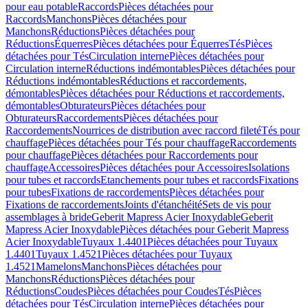
pour eau potable
Raccords
Pièces détachées pour
Raccords
Manchons
Pièces détachées pour
Manchons
Réductions
Pièces détachées pour
Réductions
Équerres
Pièces détachées pour Équerres
Tés
Pièces
détachées pour Tés
Circulation interne
Pièces détachées pour
Circulation interne
Réductions indémontables
Pièces détachées pour
Réductions indémontables
Réductions et raccordements,
démontables
Pièces détachées pour Réductions et raccordements,
démontables
Obturateurs
Pièces détachées pour
Obturateurs
Raccordements
Pièces détachées pour
Raccordements
Nourrices de distribution avec raccord fileté
Tés pour
chauffage
Pièces détachées pour Tés pour chauffage
Raccordements
pour chauffage
Pièces détachées pour Raccordements pour
chauffage
Accessoires
Pièces détachées pour Accessoires
Isolations
pour tubes et raccords
Etanchements pour tubes et raccords
Fixations
pour tubes
Fixations de raccordements
Pièces détachées pour
Fixations de raccordements
Joints d'étanchéité
Sets de vis pour
assemblages à bride
Geberit Mapress Acier Inoxydable
Geberit
Mapress Acier Inoxydable
Pièces détachées pour Geberit Mapress
Acier Inoxydable
Tuyaux 1.4401
Pièces détachées pour Tuyaux
1.4401
Tuyaux 1.4521
Pièces détachées pour Tuyaux
1.4521
Mamelons
Manchons
Pièces détachées pour
Manchons
Réductions
Pièces détachées pour
Réductions
Coudes
Pièces détachées pour Coudes
Tés
Pièces
détachées pour Tés
Circulation interne
Pièces détachées pour