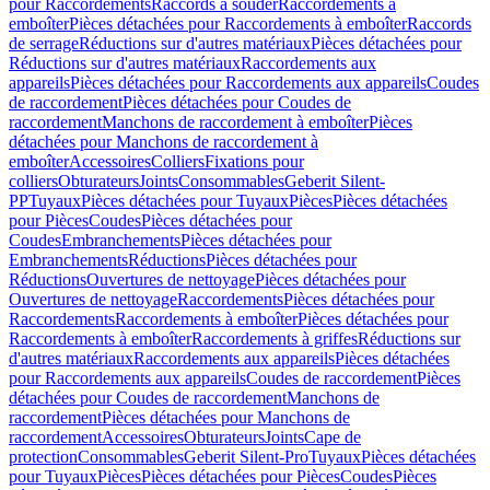
pour Raccordements
Raccords à souder
Raccordements à
emboîter
Pièces détachées pour Raccordements à emboîter
Raccords
de serrage
Réductions sur d'autres matériaux
Pièces détachées pour
Réductions sur d'autres matériaux
Raccordements aux
appareils
Pièces détachées pour Raccordements aux appareils
Coudes
de raccordement
Pièces détachées pour Coudes de
raccordement
Manchons de raccordement à emboîter
Pièces
détachées pour Manchons de raccordement à
emboîter
Accessoires
Colliers
Fixations pour
colliers
Obturateurs
Joints
Consommables
Geberit Silent-
PP
Tuyaux
Pièces détachées pour Tuyaux
Pièces
Pièces détachées
pour Pièces
Coudes
Pièces détachées pour
Coudes
Embranchements
Pièces détachées pour
Embranchements
Réductions
Pièces détachées pour
Réductions
Ouvertures de nettoyage
Pièces détachées pour
Ouvertures de nettoyage
Raccordements
Pièces détachées pour
Raccordements
Raccordements à emboîter
Pièces détachées pour
Raccordements à emboîter
Raccordements à griffes
Réductions sur
d'autres matériaux
Raccordements aux appareils
Pièces détachées
pour Raccordements aux appareils
Coudes de raccordement
Pièces
détachées pour Coudes de raccordement
Manchons de
raccordement
Pièces détachées pour Manchons de
raccordement
Accessoires
Obturateurs
Joints
Cape de
protection
Consommables
Geberit Silent-Pro
Tuyaux
Pièces détachées
pour Tuyaux
Pièces
Pièces détachées pour Pièces
Coudes
Pièces