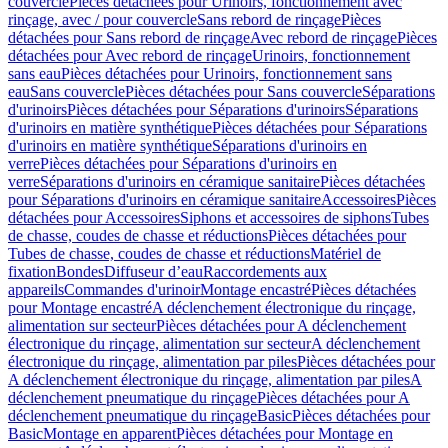
couvercle
Pièces détachées pour Urinoirs, fonctionnement avec
rinçage, avec / pour couvercle
Sans rebord de rinçage
Pièces
détachées pour Sans rebord de rinçage
Avec rebord de rinçage
Pièces
détachées pour Avec rebord de rinçage
Urinoirs, fonctionnement
sans eau
Pièces détachées pour Urinoirs, fonctionnement sans
eau
Sans couvercle
Pièces détachées pour Sans couvercle
Séparations
d'urinoirs
Pièces détachées pour Séparations d'urinoirs
Séparations
d'urinoirs en matière synthétique
Pièces détachées pour Séparations
d'urinoirs en matière synthétique
Séparations d'urinoirs en
verre
Pièces détachées pour Séparations d'urinoirs en
verre
Séparations d'urinoirs en céramique sanitaire
Pièces détachées
pour Séparations d'urinoirs en céramique sanitaire
Accessoires
Pièces
détachées pour Accessoires
Siphons et accessoires de siphons
Tubes
de chasse, coudes de chasse et réductions
Pièces détachées pour
Tubes de chasse, coudes de chasse et réductions
Matériel de
fixation
Bondes
Diffuseur d’eau
Raccordements aux
appareils
Commandes d'urinoir
Montage encastré
Pièces détachées
pour Montage encastré
A déclenchement électronique du rinçage,
alimentation sur secteur
Pièces détachées pour A déclenchement
électronique du rinçage, alimentation sur secteur
A déclenchement
électronique du rinçage, alimentation par piles
Pièces détachées pour
A déclenchement électronique du rinçage, alimentation par piles
A
déclenchement pneumatique du rinçage
Pièces détachées pour A
déclenchement pneumatique du rinçage
Basic
Pièces détachées pour
Basic
Montage en apparent
Pièces détachées pour Montage en