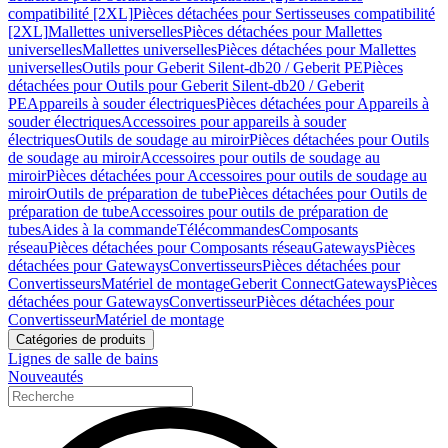
compatibilité [2XL]
Pièces détachées pour Sertisseuses compatibilité
[2XL]
Mallettes universelles
Pièces détachées pour Mallettes
universelles
Mallettes universelles
Pièces détachées pour Mallettes
universelles
Outils pour Geberit Silent-db20 / Geberit PE
Pièces
détachées pour Outils pour Geberit Silent-db20 / Geberit
PE
Appareils à souder électriques
Pièces détachées pour Appareils à
souder électriques
Accessoires pour appareils à souder
électriques
Outils de soudage au miroir
Pièces détachées pour Outils
de soudage au miroir
Accessoires pour outils de soudage au
miroir
Pièces détachées pour Accessoires pour outils de soudage au
miroir
Outils de préparation de tube
Pièces détachées pour Outils de
préparation de tube
Accessoires pour outils de préparation de
tubes
Aides à la commande
Télécommandes
Composants
réseau
Pièces détachées pour Composants réseau
Gateways
Pièces
détachées pour Gateways
Convertisseurs
Pièces détachées pour
Convertisseurs
Matériel de montage
Geberit Connect
Gateways
Pièces
détachées pour Gateways
Convertisseur
Pièces détachées pour
Convertisseur
Matériel de montage
Catégories de produits
Lignes de salle de bains
Nouveautés