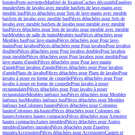
bondes
Porte-serviettes
Matériel de fixation
Caches décoratifs
Etagères
murales
Sets de lavabo avec meuble bas
Sets de lave-mains avec
meuble bas
Pièces détachées pour Sets de lave-mains avec meuble
bas
Sets de lavabo avec meuble bas
Pièces détachées pour Sets de
lavabo avec meuble bas
Sets de lavabo pour meuble avec meuble
bas
Pièces détachées pour Sets de lavabo pour meuble avec meuble
bas
Meubles de salle de bains
Meubles bas
Pièces détachées pour
Meubles bas
Pour lave-mains
Pièces détachées pour Pour lave-
mains
Pour lavabos
Pièces détachées pour Pour lavabos
Pour lavabos
doubles
Pièces détachées pour Pour lavabos doubles
Pour lavabos
pour meuble
Pièces détachées pour Pour lavabos pour meuble
Pour
lave-mains d'angle
Pièces détachées pour Pour lave-mains
d'angle
Pour lavabos d'angle
Pièces détachées pour Pour lavabos
d'angle
Plans de lavabo
Pièces détachées pour Plans de lavabo
Pour
lavabo à poser en forme de coupelle
Pièces détachées pour Pour
lavabo à poser en forme de coupelle
Pour lavabo à poser
rectangulaire
Pièces détachées pour Pour lavabo à poser
rectangulaire
Meubles latéraux bas
Pièces détachées pour Meubles
latéraux bas
Meubles latéraux bas
Pièces détachées pour Meubles
latéraux bas
Colonnes hautes
Pièces détachées pour Colonnes
hautes
Colonnes mi-hautes
Pièces détachées pour Colonnes mi-
hautes
Armoires hautes compactes
Pièces détachées pour Armoires
hautes compactes
Autres meubles
Pièces détachées pour Autres
meubles
Etagères murales
Pièces détachées pour Etagères
murales
Accessoires
Pièces détachées pour Accessoires
Casiers et