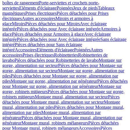
boîtes de rangement
Porte-serviettes et crochets porte-
serviettes
Eléments d'éclairage
Poignées
Jeux de pieds
Tableaux
magnétiques
Prises électriques
Pièces détachées pour Prises
électriques
Autres accessoires
Miroirs et armoires à
glace
Miroirs
Pièces détachées pour Miroirs
Avec éclairage
intégrée
Pièces détachées pour Avec éclairage intégrée
Armoires à
glace
Pièces détachées pour Armoires à glace
Avec éclairage
intégrée
Pièces détachées pour Avec éclairage intégrée
Sans éclairage
intégré
Pièces détachées pour Sans éclairage
intégré
Accessoires
Eléments d'éclairage
Poignées
Autres
accessoires
Prises électriques
Robinetteries
Robinetteries de
lavabo
Pièces détachées pour Robinetteries de lavabo
Montage sur
gorge, alimentation sur secteur
Pièces détachées pour Montage sur
gorge, alimentation sur secteur
Montage sur gorge, alimentation par
piles
Pièces détachées pour Montage sur gorge, alimentation par
piles
Montage sur gorge, alimentation par générateur
Pièces détachées
pour Montage sur gorge, alimentation par générateur
Montage sur
gorge, robinets mitigeurs
Pièces détachées pour Montage sur gorge,
robinets mitigeurs
Montage mural, alimentation sur secteur
Pièces
détachées pour Montage mural, alimentation sur secteur
Montage
mural, alimentation par piles
Pièces détachées pour Montage mural,
alimentation par piles
Montage mural, alimentation par
générateur
Pièces détachées pour Montage mural, alimentation par
générateur
Montage mural, robinets mélangeurs
Pièces détachées
pour Montage mural, robinets mélangeurs
Accessoires
Pièces