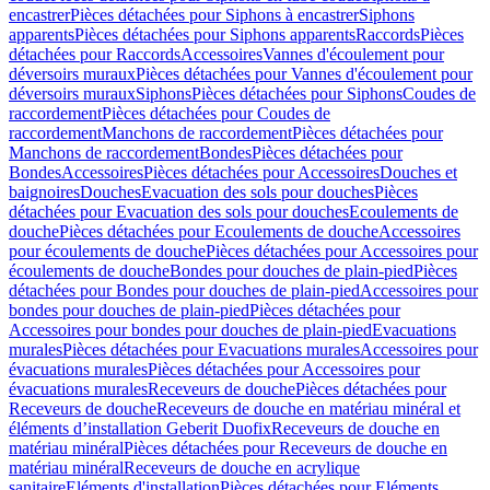
encastrer
Pièces détachées pour Siphons à encastrer
Siphons
apparents
Pièces détachées pour Siphons apparents
Raccords
Pièces
détachées pour Raccords
Accessoires
Vannes d'écoulement pour
déversoirs muraux
Pièces détachées pour Vannes d'écoulement pour
déversoirs muraux
Siphons
Pièces détachées pour Siphons
Coudes de
raccordement
Pièces détachées pour Coudes de
raccordement
Manchons de raccordement
Pièces détachées pour
Manchons de raccordement
Bondes
Pièces détachées pour
Bondes
Accessoires
Pièces détachées pour Accessoires
Douches et
baignoires
Douches
Evacuation des sols pour douches
Pièces
détachées pour Evacuation des sols pour douches
Ecoulements de
douche
Pièces détachées pour Ecoulements de douche
Accessoires
pour écoulements de douche
Pièces détachées pour Accessoires pour
écoulements de douche
Bondes pour douches de plain-pied
Pièces
détachées pour Bondes pour douches de plain-pied
Accessoires pour
bondes pour douches de plain-pied
Pièces détachées pour
Accessoires pour bondes pour douches de plain-pied
Evacuations
murales
Pièces détachées pour Evacuations murales
Accessoires pour
évacuations murales
Pièces détachées pour Accessoires pour
évacuations murales
Receveurs de douche
Pièces détachées pour
Receveurs de douche
Receveurs de douche en matériau minéral et
éléments d’installation Geberit Duofix
Receveurs de douche en
matériau minéral
Pièces détachées pour Receveurs de douche en
matériau minéral
Receveurs de douche en acrylique
sanitaire
Eléments d'installation
Pièces détachées pour Eléments