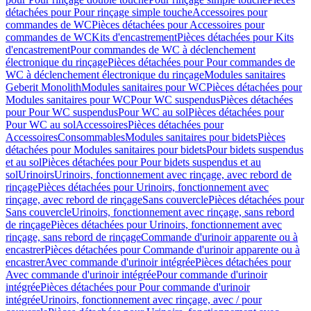
détachées pour Pour rinçage simple touche
Accessoires pour
commandes de WC
Pièces détachées pour Accessoires pour
commandes de WC
Kits d'encastrement
Pièces détachées pour Kits
d'encastrement
Pour commandes de WC à déclenchement
électronique du rinçage
Pièces détachées pour Pour commandes de
WC à déclenchement électronique du rinçage
Modules sanitaires
Geberit Monolith
Modules sanitaires pour WC
Pièces détachées pour
Modules sanitaires pour WC
Pour WC suspendus
Pièces détachées
pour Pour WC suspendus
Pour WC au sol
Pièces détachées pour
Pour WC au sol
Accessoires
Pièces détachées pour
Accessoires
Consommables
Modules sanitaires pour bidets
Pièces
détachées pour Modules sanitaires pour bidets
Pour bidets suspendus
et au sol
Pièces détachées pour Pour bidets suspendus et au
sol
Urinoirs
Urinoirs, fonctionnement avec rinçage, avec rebord de
rinçage
Pièces détachées pour Urinoirs, fonctionnement avec
rinçage, avec rebord de rinçage
Sans couvercle
Pièces détachées pour
Sans couvercle
Urinoirs, fonctionnement avec rinçage, sans rebord
de rinçage
Pièces détachées pour Urinoirs, fonctionnement avec
rinçage, sans rebord de rinçage
Commande d'urinoir apparente ou à
encastrer
Pièces détachées pour Commande d'urinoir apparente ou à
encastrer
Avec commande d'urinoir intégrée
Pièces détachées pour
Avec commande d'urinoir intégrée
Pour commande d'urinoir
intégrée
Pièces détachées pour Pour commande d'urinoir
intégrée
Urinoirs, fonctionnement avec rinçage, avec / pour