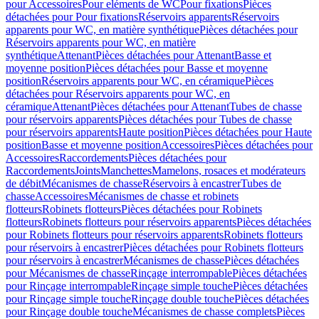
pour Accessoires
Pour eléments de WC
Pour fixations
Pièces
détachées pour Pour fixations
Réservoirs apparents
Réservoirs
apparents pour WC, en matière synthétique
Pièces détachées pour
Réservoirs apparents pour WC, en matière
synthétique
Attenant
Pièces détachées pour Attenant
Basse et
moyenne position
Pièces détachées pour Basse et moyenne
position
Réservoirs apparents pour WC, en céramique
Pièces
détachées pour Réservoirs apparents pour WC, en
céramique
Attenant
Pièces détachées pour Attenant
Tubes de chasse
pour réservoirs apparents
Pièces détachées pour Tubes de chasse
pour réservoirs apparents
Haute position
Pièces détachées pour Haute
position
Basse et moyenne position
Accessoires
Pièces détachées pour
Accessoires
Raccordements
Pièces détachées pour
Raccordements
Joints
Manchettes
Mamelons, rosaces et modérateurs
de débit
Mécanismes de chasse
Réservoirs à encastrer
Tubes de
chasse
Accessoires
Mécanismes de chasse et robinets
flotteurs
Robinets flotteurs
Pièces détachées pour Robinets
flotteurs
Robinets flotteurs pour réservoirs apparents
Pièces détachées
pour Robinets flotteurs pour réservoirs apparents
Robinets flotteurs
pour réservoirs à encastrer
Pièces détachées pour Robinets flotteurs
pour réservoirs à encastrer
Mécanismes de chasse
Pièces détachées
pour Mécanismes de chasse
Rinçage interrompable
Pièces détachées
pour Rinçage interrompable
Rinçage simple touche
Pièces détachées
pour Rinçage simple touche
Rinçage double touche
Pièces détachées
pour Rinçage double touche
Mécanismes de chasse complets
Pièces