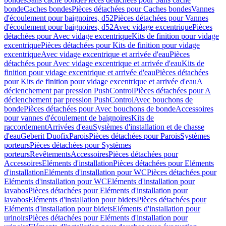
bonde
Caches bondes
Pièces détachées pour Caches bondes
Vannes
d'écoulement pour baignoires, d52
Pièces détachées pour Vannes
d'écoulement pour baignoires, d52
Avec vidage excentrique
Pièces
détachées pour Avec vidage excentrique
Kits de finition pour vidage
excentrique
Pièces détachées pour Kits de finition pour vidage
excentrique
Avec vidage excentrique et arrivée d'eau
Pièces
détachées pour Avec vidage excentrique et arrivée d'eau
Kits de
finition pour vidage excentrique et arrivée d'eau
Pièces détachées
pour Kits de finition pour vidage excentrique et arrivée d'eau
A
déclenchement par pression PushControl
Pièces détachées pour A
déclenchement par pression PushControl
Avec bouchons de
bonde
Pièces détachées pour Avec bouchons de bonde
Accessoires
pour vannes d'écoulement de baignoires
Kits de
raccordement
Arrivées d'eau
Systèmes d'installation et de chasse
d'eau
Geberit Duofix
Parois
Pièces détachées pour Parois
Systèmes
porteurs
Pièces détachées pour Systèmes
porteurs
Revêtements
Accessoires
Pièces détachées pour
Accessoires
Eléments d'installation
Pièces détachées pour Eléments
d'installation
Eléments d'installation pour WC
Pièces détachées pour
Eléments d'installation pour WC
Eléments d'installation pour
lavabos
Pièces détachées pour Eléments d'installation pour
lavabos
Eléments d'installation pour bidets
Pièces détachées pour
Eléments d'installation pour bidets
Eléments d'installation pour
urinoirs
Pièces détachées pour Eléments d'installation pour