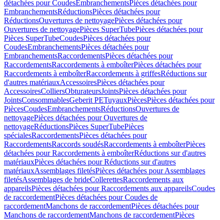
détachées pour Coudes
Embranchements
Pièces détachées pour
Embranchements
Réductions
Pièces détachées pour
Réductions
Ouvertures de nettoyage
Pièces détachées pour
Ouvertures de nettoyage
Pièces SuperTube
Pièces détachées pour
Pièces SuperTube
Coudes
Pièces détachées pour
Coudes
Embranchements
Pièces détachées pour
Embranchements
Raccordements
Pièces détachées pour
Raccordements
Raccordements à emboîter
Pièces détachées pour
Raccordements à emboîter
Raccordements à griffes
Réductions sur
d'autres matériaux
Accessoires
Pièces détachées pour
Accessoires
Colliers
Obturateurs
Joints
Pièces détachées pour
Joints
Consommables
Geberit PE
Tuyaux
Pièces
Pièces détachées pour
Pièces
Coudes
Embranchements
Réductions
Ouvertures de
nettoyage
Pièces détachées pour Ouvertures de
nettoyage
Réductions
Pièces SuperTube
Pièces
spéciales
Raccordements
Pièces détachées pour
Raccordements
Raccords soudés
Raccordements à emboîter
Pièces
détachées pour Raccordements à emboîter
Réductions sur d'autres
matériaux
Pièces détachées pour Réductions sur d'autres
matériaux
Assemblages filetés
Pièces détachées pour Assemblages
filetés
Assemblages de bride
Collerettes
Raccordements aux
appareils
Pièces détachées pour Raccordements aux appareils
Coudes
de raccordement
Pièces détachées pour Coudes de
raccordement
Manchons de raccordement
Pièces détachées pour
Manchons de raccordement
Manchons de raccordement
Pièces