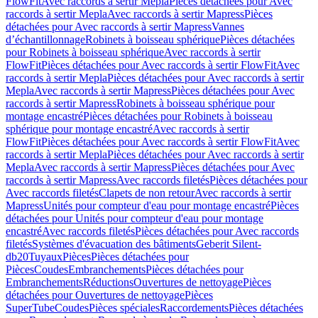
FlowFit
Avec raccords à sertir Mepla
Pièces détachées pour Avec
raccords à sertir Mepla
Avec raccords à sertir Mapress
Pièces
détachées pour Avec raccords à sertir Mapress
Vannes
d’échantillonnage
Robinets à boisseau sphérique
Pièces détachées
pour Robinets à boisseau sphérique
Avec raccords à sertir
FlowFit
Pièces détachées pour Avec raccords à sertir FlowFit
Avec
raccords à sertir Mepla
Pièces détachées pour Avec raccords à sertir
Mepla
Avec raccords à sertir Mapress
Pièces détachées pour Avec
raccords à sertir Mapress
Robinets à boisseau sphérique pour
montage encastré
Pièces détachées pour Robinets à boisseau
sphérique pour montage encastré
Avec raccords à sertir
FlowFit
Pièces détachées pour Avec raccords à sertir FlowFit
Avec
raccords à sertir Mepla
Pièces détachées pour Avec raccords à sertir
Mepla
Avec raccords à sertir Mapress
Pièces détachées pour Avec
raccords à sertir Mapress
Avec raccords filetés
Pièces détachées pour
Avec raccords filetés
Clapets de non retour
Avec raccords à sertir
Mapress
Unités pour compteur d'eau pour montage encastré
Pièces
détachées pour Unités pour compteur d'eau pour montage
encastré
Avec raccords filetés
Pièces détachées pour Avec raccords
filetés
Systèmes d'évacuation des bâtiments
Geberit Silent-
db20
Tuyaux
Pièces
Pièces détachées pour
Pièces
Coudes
Embranchements
Pièces détachées pour
Embranchements
Réductions
Ouvertures de nettoyage
Pièces
détachées pour Ouvertures de nettoyage
Pièces
SuperTube
Coudes
Pièces spéciales
Raccordements
Pièces détachées