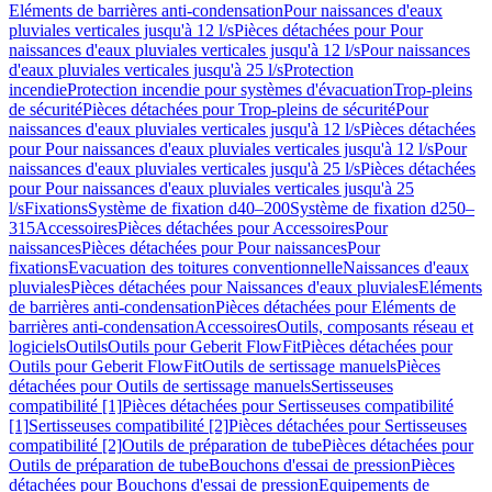
Eléments de barrières anti-condensation
Pour naissances d'eaux
pluviales verticales jusqu'à 12 l/s
Pièces détachées pour Pour
naissances d'eaux pluviales verticales jusqu'à 12 l/s
Pour naissances
d'eaux pluviales verticales jusqu'à 25 l/s
Protection
incendie
Protection incendie pour systèmes d'évacuation
Trop-pleins
de sécurité
Pièces détachées pour Trop-pleins de sécurité
Pour
naissances d'eaux pluviales verticales jusqu'à 12 l/s
Pièces détachées
pour Pour naissances d'eaux pluviales verticales jusqu'à 12 l/s
Pour
naissances d'eaux pluviales verticales jusqu'à 25 l/s
Pièces détachées
pour Pour naissances d'eaux pluviales verticales jusqu'à 25
l/s
Fixations
Système de fixation d40–200
Système de fixation d250–
315
Accessoires
Pièces détachées pour Accessoires
Pour
naissances
Pièces détachées pour Pour naissances
Pour
fixations
Evacuation des toitures conventionnelle
Naissances d'eaux
pluviales
Pièces détachées pour Naissances d'eaux pluviales
Eléments
de barrières anti-condensation
Pièces détachées pour Eléments de
barrières anti-condensation
Accessoires
Outils, composants réseau et
logiciels
Outils
Outils pour Geberit FlowFit
Pièces détachées pour
Outils pour Geberit FlowFit
Outils de sertissage manuels
Pièces
détachées pour Outils de sertissage manuels
Sertisseuses
compatibilité [1]
Pièces détachées pour Sertisseuses compatibilité
[1]
Sertisseuses compatibilité [2]
Pièces détachées pour Sertisseuses
compatibilité [2]
Outils de préparation de tube
Pièces détachées pour
Outils de préparation de tube
Bouchons d'essai de pression
Pièces
détachées pour Bouchons d'essai de pression
Equipements de