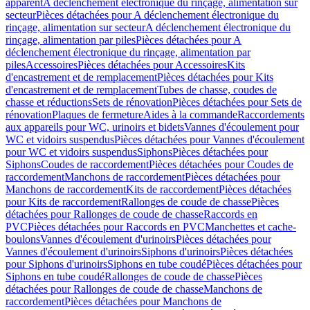
apparent
A déclenchement électronique du rinçage, alimentation sur
secteur
Pièces détachées pour A déclenchement électronique du
rinçage, alimentation sur secteur
A déclenchement électronique du
rinçage, alimentation par piles
Pièces détachées pour A
déclenchement électronique du rinçage, alimentation par
piles
Accessoires
Pièces détachées pour Accessoires
Kits
d'encastrement et de remplacement
Pièces détachées pour Kits
d'encastrement et de remplacement
Tubes de chasse, coudes de
chasse et réductions
Sets de rénovation
Pièces détachées pour Sets de
rénovation
Plaques de fermeture
Aides à la commande
Raccordements
aux appareils pour WC, urinoirs et bidets
Vannes d'écoulement pour
WC et vidoirs suspendus
Pièces détachées pour Vannes d'écoulement
pour WC et vidoirs suspendus
Siphons
Pièces détachées pour
Siphons
Coudes de raccordement
Pièces détachées pour Coudes de
raccordement
Manchons de raccordement
Pièces détachées pour
Manchons de raccordement
Kits de raccordement
Pièces détachées
pour Kits de raccordement
Rallonges de coude de chasse
Pièces
détachées pour Rallonges de coude de chasse
Raccords en
PVC
Pièces détachées pour Raccords en PVC
Manchettes et cache-
boulons
Vannes d'écoulement d'urinoirs
Pièces détachées pour
Vannes d'écoulement d'urinoirs
Siphons d'urinoirs
Pièces détachées
pour Siphons d'urinoirs
Siphons en tube coudé
Pièces détachées pour
Siphons en tube coudé
Rallonges de coude de chasse
Pièces
détachées pour Rallonges de coude de chasse
Manchons de
raccordement
Pièces détachées pour Manchons de