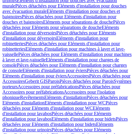
urinoirs
Eléments d'installation pour douches avec évacuation
murale
Pièces détachées pour Eléments d'installation pour douches
avec évacuation murale
Eléments d'installation pour douches et
baignoires
Pièces détachées pour Eléments d'installation pour
douches et baignoires
Eléments pour séparations de douche
Pièces
détachées pour Eléments pour séparations de douche
Eléments
d'installation pour déversoirs
Pièces détachées pour Eléments
d'installation pour déversoirs
Eléments d'installation pour
robinetteries
Pièces détachées pour Eléments d'installation pour
robinetteries
Eléments d'installation pour machines à laver et lave-
vaisselle
Pièces détachées pour Eléments d'installation pour machines
à laver et lave-vaisselle
Eléments d'installation pour charges de
console
Pièces détachées pour Eléments d'installation pour charges
de console
Eléments d'installation pour éviers
Pièces détachées pour
Eléments d'installation pour éviers
Accessoires
Pièces détachées pour
Accessoires
Geberit GIS
Parois
Pièces détachées pour Parois
Systèmes
porteurs
Accessoires pour préfabrications
Pièces détachées pour
Accessoires pour préfabrications
Accessoires pour l'isolation
phonique
Revêtements
Eléments d'installation
Pièces détachées pour
Eléments d'installation
Eléments d'installation pour WC
Pièces
détachées pour Eléments d'installation pour WC
Eléments
d'installation pour lavabos
Pièces détachées pour Eléments
d'installation pour lavabos
Eléments d'installation pour bidets
Pièces
détachées pour Eléments d'installation pour bidets
Eléments
d'installation pour urinoirs
Pièces détachées pour Eléments