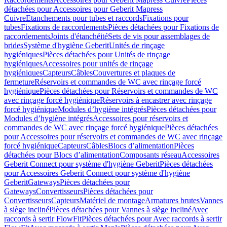
détachées pour Accessoires pour Geberit Mapress
Cuivre
Etanchements pour tubes et raccords
Fixations pour
tubes
Fixations de raccordements
Pièces détachées pour Fixations de
raccordements
Joints d'étanchéité
Sets de vis pour assemblages de
brides
Système d'hygiène Geberit
Unités de rinçage
hygiéniques
Pièces détachées pour Unités de rinçage
hygiéniques
Accessoires pour unités de rinçage
hygiéniques
Capteurs
Câbles
Couvertures et plaques de
fermeture
Réservoirs et commandes de WC avec rinçage forcé
hygiénique
Pièces détachées pour Réservoirs et commandes de WC
avec rinçage forcé hygiénique
Réservoirs à encastrer avec rinçage
forcé hygiénique
Modules d’hygiène intégrés
Pièces détachées pour
Modules d’hygiène intégrés
Accessoires pour réservoirs et
commandes de WC avec rinçage forcé hygiénique
Pièces détachées
pour Accessoires pour réservoirs et commandes de WC avec rinçage
forcé hygiénique
Capteurs
Câbles
Blocs d’alimentation
Pièces
détachées pour Blocs d’alimentation
Composants réseau
Accessoires
Geberit Connect pour système d'hygiène Geberit
Pièces détachées
pour Accessoires Geberit Connect pour système d'hygiène
Geberit
Gateways
Pièces détachées pour
Gateways
Convertisseurs
Pièces détachées pour
Convertisseurs
Capteurs
Matériel de montage
Armatures brutes
Vannes
à siège incliné
Pièces détachées pour Vannes à siège incliné
Avec
raccords à sertir FlowFit
Pièces détachées pour Avec raccords à sertir