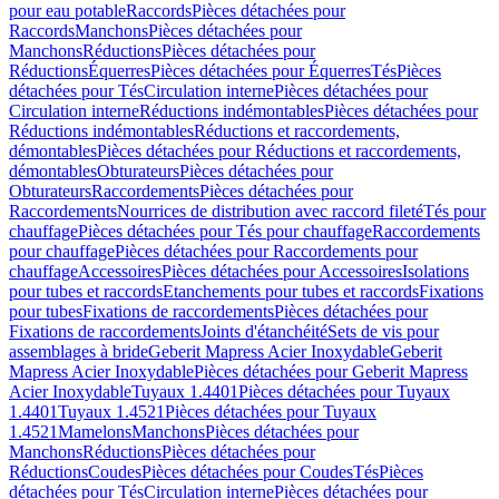
pour eau potable
Raccords
Pièces détachées pour
Raccords
Manchons
Pièces détachées pour
Manchons
Réductions
Pièces détachées pour
Réductions
Équerres
Pièces détachées pour Équerres
Tés
Pièces
détachées pour Tés
Circulation interne
Pièces détachées pour
Circulation interne
Réductions indémontables
Pièces détachées pour
Réductions indémontables
Réductions et raccordements,
démontables
Pièces détachées pour Réductions et raccordements,
démontables
Obturateurs
Pièces détachées pour
Obturateurs
Raccordements
Pièces détachées pour
Raccordements
Nourrices de distribution avec raccord fileté
Tés pour
chauffage
Pièces détachées pour Tés pour chauffage
Raccordements
pour chauffage
Pièces détachées pour Raccordements pour
chauffage
Accessoires
Pièces détachées pour Accessoires
Isolations
pour tubes et raccords
Etanchements pour tubes et raccords
Fixations
pour tubes
Fixations de raccordements
Pièces détachées pour
Fixations de raccordements
Joints d'étanchéité
Sets de vis pour
assemblages à bride
Geberit Mapress Acier Inoxydable
Geberit
Mapress Acier Inoxydable
Pièces détachées pour Geberit Mapress
Acier Inoxydable
Tuyaux 1.4401
Pièces détachées pour Tuyaux
1.4401
Tuyaux 1.4521
Pièces détachées pour Tuyaux
1.4521
Mamelons
Manchons
Pièces détachées pour
Manchons
Réductions
Pièces détachées pour
Réductions
Coudes
Pièces détachées pour Coudes
Tés
Pièces
détachées pour Tés
Circulation interne
Pièces détachées pour