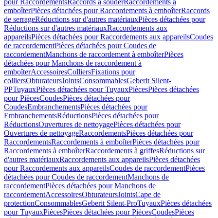
pour Raccordements
Raccords à souder
Raccordements à
emboîter
Pièces détachées pour Raccordements à emboîter
Raccords
de serrage
Réductions sur d'autres matériaux
Pièces détachées pour
Réductions sur d'autres matériaux
Raccordements aux
appareils
Pièces détachées pour Raccordements aux appareils
Coudes
de raccordement
Pièces détachées pour Coudes de
raccordement
Manchons de raccordement à emboîter
Pièces
détachées pour Manchons de raccordement à
emboîter
Accessoires
Colliers
Fixations pour
colliers
Obturateurs
Joints
Consommables
Geberit Silent-
PP
Tuyaux
Pièces détachées pour Tuyaux
Pièces
Pièces détachées
pour Pièces
Coudes
Pièces détachées pour
Coudes
Embranchements
Pièces détachées pour
Embranchements
Réductions
Pièces détachées pour
Réductions
Ouvertures de nettoyage
Pièces détachées pour
Ouvertures de nettoyage
Raccordements
Pièces détachées pour
Raccordements
Raccordements à emboîter
Pièces détachées pour
Raccordements à emboîter
Raccordements à griffes
Réductions sur
d'autres matériaux
Raccordements aux appareils
Pièces détachées
pour Raccordements aux appareils
Coudes de raccordement
Pièces
détachées pour Coudes de raccordement
Manchons de
raccordement
Pièces détachées pour Manchons de
raccordement
Accessoires
Obturateurs
Joints
Cape de
protection
Consommables
Geberit Silent-Pro
Tuyaux
Pièces détachées
pour Tuyaux
Pièces
Pièces détachées pour Pièces
Coudes
Pièces