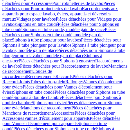
détachées pour Accessoires
Pour robinetteries de lavabo
Pièces
détachées pour Pour robinetteries de lavabo
Raccordements aux
appareils pour espace lavabo, éviers, appareils et déversoirs
muraux
Vidages pour lavabos
Pièces détachées pour Vidages pour
lavabos
Siphons en tube coudé
Pièces détachées pour Siphons en
tube coudé
Siphons en tube coudé, modèle gain de place
Pièces
détachées pour Siphons en tube coudé, modèle gain de
place
Siphons à tube plongeur pour lavabos
Pièces détachées pour
Siphons à tube plongeur pour lavabos
Siphons à tube plongeur pour
lavabos, modèle gain de place
Pièces détachées pour Siphons à tube
plongeur pour lavabos, modèle gain de place
Siphons à
encastrer
Pièces détachées pour Siphons à encastrer
Raccordements
de lavabo
Pièces détachées pour Raccordements de lavabo
Manchons
de raccordement
Coudes de
raccordement
Recouvrements
Raccords
Pièces détachées pour
Raccords
Joints
Tubes de trop-plein
Rallonges
Vannes d'écoulement
pour éviers
Pièces détachées pour Vannes d'écoulement pour
éviers
Siphons en tube coudé
Pièces détachées pour Siphons en tube
coudé
Siphons à double chambre
Pièces détachées pour Siphons à
double chambre
Siphons pour évier
Pièces détachées pour Siphons
pour évier
Manchons de raccordement
Pièces détachées pour
Manchons de raccordement
Accessoires
Pièces détachées pour
Accessoires
Vannes d'écoulement pour appareils
Pièces détachées
pour Vannes d'écoulement pour appareils
Siphons en tube
coudé
Pièces détachées pour Siphons en tube coudé
Siphons à