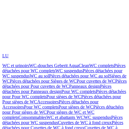
LU
WC et urinoirs
WC-douches Geberit AquaClean
WC complets
Pièces
détachées pour WC complets
WC suspendus
Pièces détachées pour
WC suspendus
WC au sol
Pièces détachées pour WC au sol
Sièges de
WC
Pièces détachées pour Sièges de WC
Pour cuvettes de WC
Pièces
détachées pour Pour cuvettes de WC
Panneaux design
Pièces
détachées pour Panneaux design
Pour WC complets
Pièces détachées
pour Pour WC complets
Pour sièges de WC
Pièces détachées pour
Pour sièges de WC
Accessoires
Pièces détachées pour
Accessoires
Pour WC complets
Pour sièges de WC
Pièces détachées
pour Pour sièges de WC
Pour sièges de WC et WC
complets
Consommables
WC et abattants WC
WC suspendus
Pièces
détachées pour WC suspendus
Cuvettes de WC à fond creux
Pièces
détachées pour Cuvettes de WC à fond creux
Cuvettes de WC à