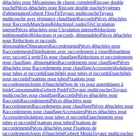
détachées pour Mécanismes de chasse complets
Rinçage double
touche
Pièces détachées pour Rinçage double touche
Systèmes
d'alimentation
Geberit FlowFit
Tuyaux multicouche
Tuyaux
multicouche avec résistance chauffante
Raccords
Pièces détachées
pour Raccords
Manchons
Réductions
Coudes
Tés
Circulation
interne
Pièces détachées pour Circulation interne
Réductions
indémontables
Réductions et raccords, démontables
Pièces détachées
pour Réductions et raccords,
démontables
Obturateurs
Raccordements
Pièces détachées pour
Raccordements
Distributeurs avec raccordement à visser
Répartiteur
avec raccord à sertir
Tés pour chauffage
Réductions et raccordements
pour chauffage, démontables
Raccordements pour chauffage
Pièces
détachées pour Raccordements pour chauffage
Accessoires
Isolations
pour tubes et raccords
Etanchéités pour tubes et raccords
Etanchéités
pour raccords
Fixations pour tubes
Fixations pour
raccordements
Joints d'étanchéité
Sets de vis pour assemblages à
bride
Consommables
Geberit PushFit
Tuyaux multicouches
Tuyaux
multicouches pour chauffage
Raccords
Pièces détachées pour
Raccords
Raccordements
Pièces détachées pour
Raccordements
Raccordements pour chauffage
Pièces détachées pour
Raccordements pour chauffage
Accessoires
Pièces détachées pour
Accessoires
Isolations pour tubes et raccords
Etanchements pour
tubes et raccords
Fixations pour tubes
Fixations de
raccordements
Pièces détachées pour Fixations de
raccordements
Joints d'étanchéité
Geberit Mepla
Tuyaux multicouches