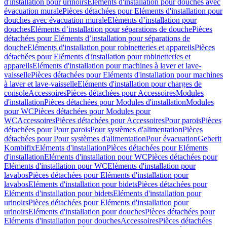
d'installation pour urinoirs
Eléments d'installation pour douches avec
évacuation murale
Pièces détachées pour Eléments d'installation pour
douches avec évacuation murale
Eléments d’installation pour
douches
Eléments d’installation pour séparations de douche
Pièces
détachées pour Eléments d’installation pour séparations de
douche
Eléments d'installation pour robinetteries et appareils
Pièces
détachées pour Eléments d'installation pour robinetteries et
appareils
Eléments d'installation pour machines à laver et lave-
vaisselle
Pièces détachées pour Eléments d'installation pour machines
à laver et lave-vaisselle
Eléments d'installation pour charges de
console
Accessoires
Pièces détachées pour Accessoires
Modules
d'installation
Pièces détachées pour Modules d'installation
Modules
pour WC
Pièces détachées pour Modules pour
WC
Accessoires
Pièces détachées pour Accessoires
Pour parois
Pièces
détachées pour Pour parois
Pour systèmes d'alimentation
Pièces
détachées pour Pour systèmes d'alimentation
Pour évacuation
Geberit
Kombifix
Eléments d'installation
Pièces détachées pour Eléments
d'installation
Eléments d'installation pour WC
Pièces détachées pour
Eléments d'installation pour WC
Eléments d'installation pour
lavabos
Pièces détachées pour Eléments d'installation pour
lavabos
Eléments d'installation pour bidets
Pièces détachées pour
Eléments d'installation pour bidets
Eléments d'installation pour
urinoirs
Pièces détachées pour Eléments d'installation pour
urinoirs
Eléments d'installation pour douches
Pièces détachées pour
Eléments d'installation pour douches
Accessoires
Pièces détachées