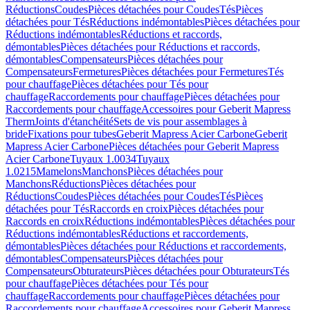
Réductions
Coudes
Pièces détachées pour Coudes
Tés
Pièces
détachées pour Tés
Réductions indémontables
Pièces détachées pour
Réductions indémontables
Réductions et raccords,
démontables
Pièces détachées pour Réductions et raccords,
démontables
Compensateurs
Pièces détachées pour
Compensateurs
Fermetures
Pièces détachées pour Fermetures
Tés
pour chauffage
Pièces détachées pour Tés pour
chauffage
Raccordements pour chauffage
Pièces détachées pour
Raccordements pour chauffage
Accessoires pour Geberit Mapress
Therm
Joints d'étanchéité
Sets de vis pour assemblages à
bride
Fixations pour tubes
Geberit Mapress Acier Carbone
Geberit
Mapress Acier Carbone
Pièces détachées pour Geberit Mapress
Acier Carbone
Tuyaux 1.0034
Tuyaux
1.0215
Mamelons
Manchons
Pièces détachées pour
Manchons
Réductions
Pièces détachées pour
Réductions
Coudes
Pièces détachées pour Coudes
Tés
Pièces
détachées pour Tés
Raccords en croix
Pièces détachées pour
Raccords en croix
Réductions indémontables
Pièces détachées pour
Réductions indémontables
Réductions et raccordements,
démontables
Pièces détachées pour Réductions et raccordements,
démontables
Compensateurs
Pièces détachées pour
Compensateurs
Obturateurs
Pièces détachées pour Obturateurs
Tés
pour chauffage
Pièces détachées pour Tés pour
chauffage
Raccordements pour chauffage
Pièces détachées pour
Raccordements pour chauffage
Accessoires pour Geberit Mapress