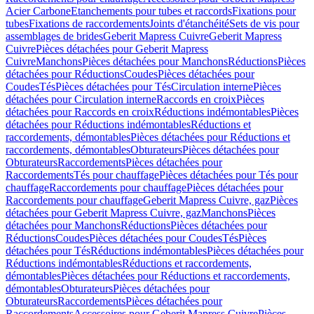
Acier Carbone
Etanchements pour tubes et raccords
Fixations pour
tubes
Fixations de raccordements
Joints d'étanchéité
Sets de vis pour
assemblages de brides
Geberit Mapress Cuivre
Geberit Mapress
Cuivre
Pièces détachées pour Geberit Mapress
Cuivre
Manchons
Pièces détachées pour Manchons
Réductions
Pièces
détachées pour Réductions
Coudes
Pièces détachées pour
Coudes
Tés
Pièces détachées pour Tés
Circulation interne
Pièces
détachées pour Circulation interne
Raccords en croix
Pièces
détachées pour Raccords en croix
Réductions indémontables
Pièces
détachées pour Réductions indémontables
Réductions et
raccordements, démontables
Pièces détachées pour Réductions et
raccordements, démontables
Obturateurs
Pièces détachées pour
Obturateurs
Raccordements
Pièces détachées pour
Raccordements
Tés pour chauffage
Pièces détachées pour Tés pour
chauffage
Raccordements pour chauffage
Pièces détachées pour
Raccordements pour chauffage
Geberit Mapress Cuivre, gaz
Pièces
détachées pour Geberit Mapress Cuivre, gaz
Manchons
Pièces
détachées pour Manchons
Réductions
Pièces détachées pour
Réductions
Coudes
Pièces détachées pour Coudes
Tés
Pièces
détachées pour Tés
Réductions indémontables
Pièces détachées pour
Réductions indémontables
Réductions et raccordements,
démontables
Pièces détachées pour Réductions et raccordements,
démontables
Obturateurs
Pièces détachées pour
Obturateurs
Raccordements
Pièces détachées pour
Raccordements
Accessoires pour Geberit Mapress Cuivre
Pièces