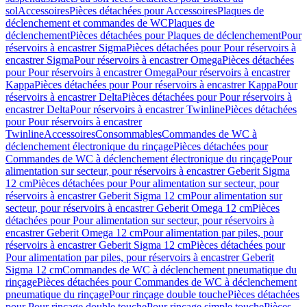
sol
Accessoires
Pièces détachées pour Accessoires
Plaques de
déclenchement et commandes de WC
Plaques de
déclenchement
Pièces détachées pour Plaques de déclenchement
Pour
réservoirs à encastrer Sigma
Pièces détachées pour Pour réservoirs à
encastrer Sigma
Pour réservoirs à encastrer Omega
Pièces détachées
pour Pour réservoirs à encastrer Omega
Pour réservoirs à encastrer
Kappa
Pièces détachées pour Pour réservoirs à encastrer Kappa
Pour
réservoirs à encastrer Delta
Pièces détachées pour Pour réservoirs à
encastrer Delta
Pour réservoirs à encastrer Twinline
Pièces détachées
pour Pour réservoirs à encastrer
Twinline
Accessoires
Consommables
Commandes de WC à
déclenchement électronique du rinçage
Pièces détachées pour
Commandes de WC à déclenchement électronique du rinçage
Pour
alimentation sur secteur, pour réservoirs à encastrer Geberit Sigma
12 cm
Pièces détachées pour Pour alimentation sur secteur, pour
réservoirs à encastrer Geberit Sigma 12 cm
Pour alimentation sur
secteur, pour réservoirs à encastrer Geberit Omega 12 cm
Pièces
détachées pour Pour alimentation sur secteur, pour réservoirs à
encastrer Geberit Omega 12 cm
Pour alimentation par piles, pour
réservoirs à encastrer Geberit Sigma 12 cm
Pièces détachées pour
Pour alimentation par piles, pour réservoirs à encastrer Geberit
Sigma 12 cm
Commandes de WC à déclenchement pneumatique du
rinçage
Pièces détachées pour Commandes de WC à déclenchement
pneumatique du rinçage
Pour rinçage double touche
Pièces détachées
pour Pour rinçage double touche
Pour rinçage simple touche
Pièces