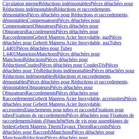
Circulation interne
Réductions indémontables
Pièces détachées pour
Réductions indémontables
Réductions et raccordements,
démontables
Pièces détachées pour Réductions et raccordements,
démontables
Compensateurs
Pièces détachées pour
Compensateurs
Obturateurs
Pièces détachées pour
Obturateurs
Raccordements
Pièces détachées pour
Raccordements
Geberit Mapress Acier Inoxydable, gaz
Pièces
détachées pour Geberit Mapress Acier Inoxydable, gaz
Tubes
1.4401
Pièces détachées pour Tubes
1.4401
Mamelons
Manchons
Pièces détachées pour
Manchons
Réductions
Pièces détachées pour
Réductions
Coudes
Pièces détachées pour Coudes
Tés
Pièces
détachées pour Tés
Réductions indémontables
Pièces détachées pour
Réductions indémontables
Réductions et raccordements,
démontables
Pièces détachées pour Réductions et raccordements,
démontables
Obturateurs
Pièces détachées pour
Obturateurs
Raccordements
Pièces détachées pour
Raccordements
Geberit Mapress Acier Inoxydable, accessoires
Pièces
détachées pour Geberit Mapress Acier Inoxydable,
accessoires
Etanchements pour tubes et raccords
Fixations pour
tubes
Fixations de raccordements
Pièces détachées pour Fixations de
raccordements
Joints d'étanchéité
Sets de vis pour assemblages de
brides
Geberit Mapress Therm
Tuyaux Therm
Raccords
Pièces
détachées pour Raccords
Manchons
Pièces détachées pour
Manchons
Réductions
Pièces détachées pour