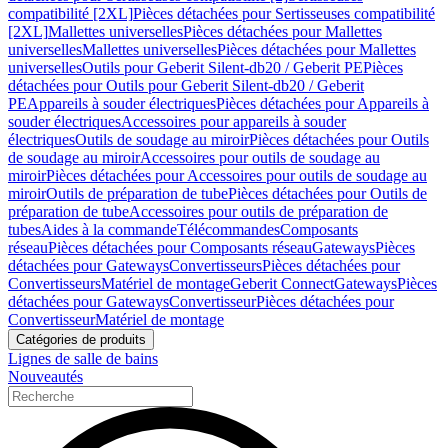
compatibilité [2XL]
Pièces détachées pour Sertisseuses compatibilité
[2XL]
Mallettes universelles
Pièces détachées pour Mallettes
universelles
Mallettes universelles
Pièces détachées pour Mallettes
universelles
Outils pour Geberit Silent-db20 / Geberit PE
Pièces
détachées pour Outils pour Geberit Silent-db20 / Geberit
PE
Appareils à souder électriques
Pièces détachées pour Appareils à
souder électriques
Accessoires pour appareils à souder
électriques
Outils de soudage au miroir
Pièces détachées pour Outils
de soudage au miroir
Accessoires pour outils de soudage au
miroir
Pièces détachées pour Accessoires pour outils de soudage au
miroir
Outils de préparation de tube
Pièces détachées pour Outils de
préparation de tube
Accessoires pour outils de préparation de
tubes
Aides à la commande
Télécommandes
Composants
réseau
Pièces détachées pour Composants réseau
Gateways
Pièces
détachées pour Gateways
Convertisseurs
Pièces détachées pour
Convertisseurs
Matériel de montage
Geberit Connect
Gateways
Pièces
détachées pour Gateways
Convertisseur
Pièces détachées pour
Convertisseur
Matériel de montage
Catégories de produits
Lignes de salle de bains
Nouveautés