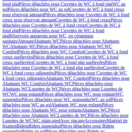
fond plat
Pièces détachées pour Cuvettes de WC à fond plat
WC au
sol
Pièces détachées pour WC au sol
Cuvettes de WC à fond creux
pour réservoir attenant
Pièces détachées pour Cuvettes de WC à fond
creux pour réservoir attenant
Cuvettes de WC à fond creux
Pièces
détachées pour Cuvettes de WC à fond creux
Cuvettes de WC à
fond plat
Pièces détachées pour Cuvettes de WC à fond
plat
Réservoirs apparents pour WC, en céramique
sanitaire
Attenant
Abattants WC
Pièces détachées pour Abattants
WC
Abattants WC
Pièces détachées pour Abattants WC
WC
Comfort
Pièces détachées pour WC Comfort
Cuvettes de WC à fond
creux surélevées
Pièces détachées pour Cuvettes de WC à fond
creux surélevées
Cuvettes de WC à fond plat surélevées
Pièces
détachées pour Cuvettes de WC à fond plat surélevées
Cuvettes de
WC à fond creux rallongées
Pièces détachées pour Cuvettes de WC
à fond creux rallongées
Abattants WC Comfort
Pièces détachées pour
Abattants WC Comfort
Abattants WC
Pièces détachées pour
Abattants WC
Lunettes de WC
Pièces détachées pour Lunettes de
WC
WC pour enfants
Pièces détachées pour WC pour enfants
WC
suspendus
Pièces détachées pour WC suspendus
WC au sol
Pièces
détachées pour WC au sol
Abattants WC pour enfants
Pièces
détachées pour Abattants WC pour enfants
Abattants WC
Pièces
détachées pour Abattants WC
Lunettes de WC
Pièces détachées pour
Lunettes de WC
WC plain-pied
Avec rinçage
Accessoires
Matériel de
fixation
Bidets
Bidets suspendus
Pièces détachées pour Bidets
suspendus
Bidets au sol
Pièces détachées pour Bidets au