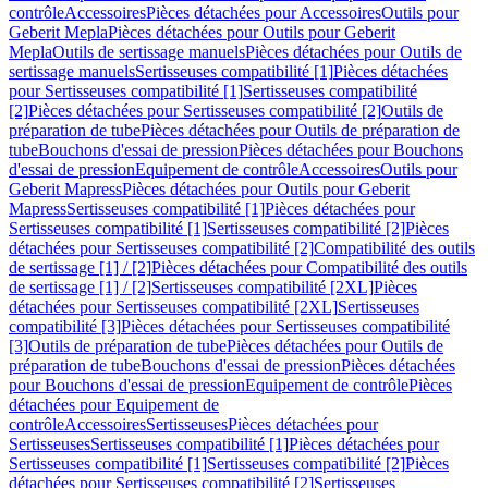
contrôle
Accessoires
Pièces détachées pour Accessoires
Outils pour
Geberit Mepla
Pièces détachées pour Outils pour Geberit
Mepla
Outils de sertissage manuels
Pièces détachées pour Outils de
sertissage manuels
Sertisseuses compatibilité [1]
Pièces détachées
pour Sertisseuses compatibilité [1]
Sertisseuses compatibilité
[2]
Pièces détachées pour Sertisseuses compatibilité [2]
Outils de
préparation de tube
Pièces détachées pour Outils de préparation de
tube
Bouchons d'essai de pression
Pièces détachées pour Bouchons
d'essai de pression
Equipement de contrôle
Accessoires
Outils pour
Geberit Mapress
Pièces détachées pour Outils pour Geberit
Mapress
Sertisseuses compatibilité [1]
Pièces détachées pour
Sertisseuses compatibilité [1]
Sertisseuses compatibilité [2]
Pièces
détachées pour Sertisseuses compatibilité [2]
Compatibilité des outils
de sertissage [1] / [2]
Pièces détachées pour Compatibilité des outils
de sertissage [1] / [2]
Sertisseuses compatibilité [2XL]
Pièces
détachées pour Sertisseuses compatibilité [2XL]
Sertisseuses
compatibilité [3]
Pièces détachées pour Sertisseuses compatibilité
[3]
Outils de préparation de tube
Pièces détachées pour Outils de
préparation de tube
Bouchons d'essai de pression
Pièces détachées
pour Bouchons d'essai de pression
Equipement de contrôle
Pièces
détachées pour Equipement de
contrôle
Accessoires
Sertisseuses
Pièces détachées pour
Sertisseuses
Sertisseuses compatibilité [1]
Pièces détachées pour
Sertisseuses compatibilité [1]
Sertisseuses compatibilité [2]
Pièces
détachées pour Sertisseuses compatibilité [2]
Sertisseuses