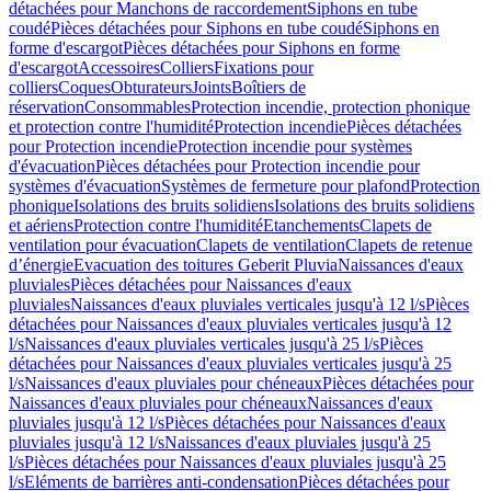
détachées pour Manchons de raccordement
Siphons en tube
coudé
Pièces détachées pour Siphons en tube coudé
Siphons en
forme d'escargot
Pièces détachées pour Siphons en forme
d'escargot
Accessoires
Colliers
Fixations pour
colliers
Coques
Obturateurs
Joints
Boîtiers de
réservation
Consommables
Protection incendie, protection phonique
et protection contre l'humidité
Protection incendie
Pièces détachées
pour Protection incendie
Protection incendie pour systèmes
d'évacuation
Pièces détachées pour Protection incendie pour
systèmes d'évacuation
Systèmes de fermeture pour plafond
Protection
phonique
Isolations des bruits solidiens
Isolations des bruits solidiens
et aériens
Protection contre l'humidité
Etanchements
Clapets de
ventilation pour évacuation
Clapets de ventilation
Clapets de retenue
d’énergie
Evacuation des toitures Geberit Pluvia
Naissances d'eaux
pluviales
Pièces détachées pour Naissances d'eaux
pluviales
Naissances d'eaux pluviales verticales jusqu'à 12 l/s
Pièces
détachées pour Naissances d'eaux pluviales verticales jusqu'à 12
l/s
Naissances d'eaux pluviales verticales jusqu'à 25 l/s
Pièces
détachées pour Naissances d'eaux pluviales verticales jusqu'à 25
l/s
Naissances d'eaux pluviales pour chéneaux
Pièces détachées pour
Naissances d'eaux pluviales pour chéneaux
Naissances d'eaux
pluviales jusqu'à 12 l/s
Pièces détachées pour Naissances d'eaux
pluviales jusqu'à 12 l/s
Naissances d'eaux pluviales jusqu'à 25
l/s
Pièces détachées pour Naissances d'eaux pluviales jusqu'à 25
l/s
Eléments de barrières anti-condensation
Pièces détachées pour