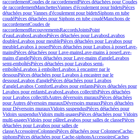
raccordement
Coudes de raccordement
Pièces détachées pour Coudes
de raccordement
Manchettes
Vannes d'écoulement pour bidets
Pièces
détachées pour Vannes d'écoulement pour bidets
Siphons en tube
coudé
Pièces détachées pour Siphons en tube coudé
Manchons de
raccordement
Coudes de
raccordement
Recouvrements
Raccords
Joints
Point
d'eau
Lavabos
Lavabos
Pièces détachées pour Lavabos
Lavabos
doubles
Lavabos pour meuble
Pièces détachées pour Lavabos pour
meuble
Lavabos à poser
Pièces détachées pour Lavabos à poser
Lave-
mains
Pièces détachées pour Lave-mains
Lave-mains à poser
Lave-
mains d'angle
Pièces détachées pour Lave-mains d'angle
Lavabos
semi-emboîtés
Pièces détachées pour Lavabos semi-
emboîtés
Lavabos à emboîter
Lavabos à encastrer par le
dessous
Pièces détachées pour Lavabos à encastrer par le
dessous
Lavabos d'angle
Pièces détachées pour Lavabos
d'angle
Lavabos Comfort
Lavabos pour enfants
Pièces détachées pour
Lavabos pour enfants
Lavabos
Lavabos collectifs
Pièces détachées
pour Lavabos collectifs
Autres déversoirs muraux
Pièces détachées
pour Autres déversoirs muraux
Déversoirs muraux
Pièces détachées
pour Déversoirs muraux
Vidoirs suspendus
Pièces détachées pour
Vidoirs suspendus
Vidoirs multi-usages
Pièces détachées pour Vidoirs
multi-usages
Vidoirs pour plâtre
Lavabos pour salles de classe
Pièces
détachées pour Lavabos pour salles de
classe
Accessoires
Colonnes
Pièces détachées pour Colonnes
Cache-
siphons
Pièces détachées pour Cache-siphons
Accessoires
Caches