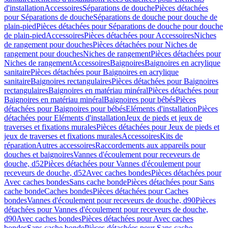
d'installation
Accessoires
Séparations de douche
Pièces détachées
pour Séparations de douche
Séparations de douche pour douche de
plain-pied
Pièces détachées pour Séparations de douche pour douche
de plain-pied
Accessoires
Pièces détachées pour Accessoires
Niches
de rangement pour douches
Pièces détachées pour Niches de
rangement pour douches
Niches de rangement
Pièces détachées pour
Niches de rangement
Accessoires
Baignoires
Baignoires en acrylique
sanitaire
Pièces détachées pour Baignoires en acrylique
sanitaire
Baignoires rectangulaires
Pièces détachées pour Baignoires
rectangulaires
Baignoires en matériau minéral
Pièces détachées pour
Baignoires en matériau minéral
Baignoires pour bébés
Pièces
détachées pour Baignoires pour bébés
Eléments d'installation
Pièces
détachées pour Eléments d'installation
Jeux de pieds et jeux de
traverses et fixations murales
Pièces détachées pour Jeux de pieds et
jeux de traverses et fixations murales
Accessoires
Kits de
réparation
Autres accessoires
Raccordements aux appareils pour
douches et baignoires
Vannes d'écoulement pour receveurs de
douche, d52
Pièces détachées pour Vannes d'écoulement pour
receveurs de douche, d52
Avec caches bondes
Pièces détachées pour
Avec caches bondes
Sans cache bonde
Pièces détachées pour Sans
cache bonde
Caches bondes
Pièces détachées pour Caches
bondes
Vannes d'écoulement pour receveurs de douche, d90
Pièces
détachées pour Vannes d'écoulement pour receveurs de douche,
d90
Avec caches bondes
Pièces détachées pour Avec caches
bondes
Sans cache bonde
Pièces détachées pour Sans cache