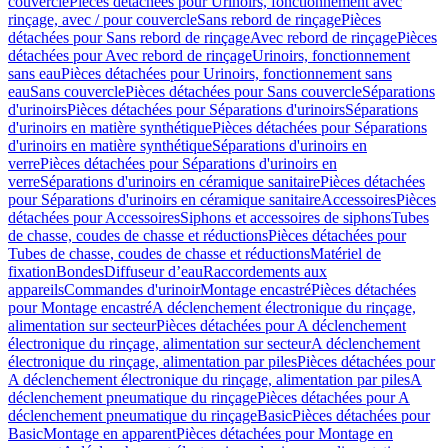
couvercle
Pièces détachées pour Urinoirs, fonctionnement avec
rinçage, avec / pour couvercle
Sans rebord de rinçage
Pièces
détachées pour Sans rebord de rinçage
Avec rebord de rinçage
Pièces
détachées pour Avec rebord de rinçage
Urinoirs, fonctionnement
sans eau
Pièces détachées pour Urinoirs, fonctionnement sans
eau
Sans couvercle
Pièces détachées pour Sans couvercle
Séparations
d'urinoirs
Pièces détachées pour Séparations d'urinoirs
Séparations
d'urinoirs en matière synthétique
Pièces détachées pour Séparations
d'urinoirs en matière synthétique
Séparations d'urinoirs en
verre
Pièces détachées pour Séparations d'urinoirs en
verre
Séparations d'urinoirs en céramique sanitaire
Pièces détachées
pour Séparations d'urinoirs en céramique sanitaire
Accessoires
Pièces
détachées pour Accessoires
Siphons et accessoires de siphons
Tubes
de chasse, coudes de chasse et réductions
Pièces détachées pour
Tubes de chasse, coudes de chasse et réductions
Matériel de
fixation
Bondes
Diffuseur d’eau
Raccordements aux
appareils
Commandes d'urinoir
Montage encastré
Pièces détachées
pour Montage encastré
A déclenchement électronique du rinçage,
alimentation sur secteur
Pièces détachées pour A déclenchement
électronique du rinçage, alimentation sur secteur
A déclenchement
électronique du rinçage, alimentation par piles
Pièces détachées pour
A déclenchement électronique du rinçage, alimentation par piles
A
déclenchement pneumatique du rinçage
Pièces détachées pour A
déclenchement pneumatique du rinçage
Basic
Pièces détachées pour
Basic
Montage en apparent
Pièces détachées pour Montage en