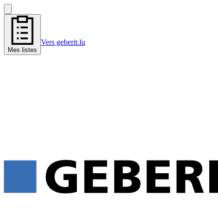
Vers geberit.lu
Mes listes