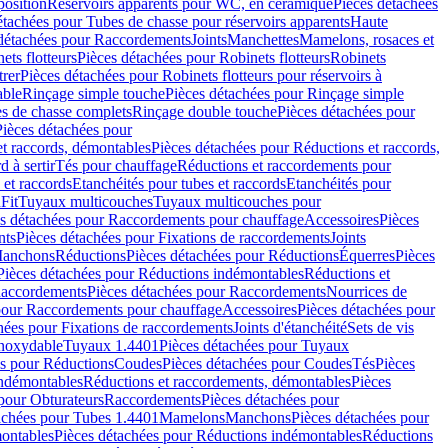
position
Réservoirs apparents pour WC, en céramique
Pièces détachées
étachées pour Tubes de chasse pour réservoirs apparents
Haute
détachées pour Raccordements
Joints
Manchettes
Mamelons, rosaces et
ets flotteurs
Pièces détachées pour Robinets flotteurs
Robinets
trer
Pièces détachées pour Robinets flotteurs pour réservoirs à
able
Rinçage simple touche
Pièces détachées pour Rinçage simple
s de chasse complets
Rinçage double touche
Pièces détachées pour
Pièces détachées pour
t raccords, démontables
Pièces détachées pour Réductions et raccords,
d à sertir
Tés pour chauffage
Réductions et raccordements pour
 et raccords
Etanchéités pour tubes et raccords
Etanchéités pour
Fit
Tuyaux multicouches
Tuyaux multicouches pour
s détachées pour Raccordements pour chauffage
Accessoires
Pièces
nts
Pièces détachées pour Fixations de raccordements
Joints
Manchons
Réductions
Pièces détachées pour Réductions
Équerres
Pièces
Pièces détachées pour Réductions indémontables
Réductions et
accordements
Pièces détachées pour Raccordements
Nourrices de
pour Raccordements pour chauffage
Accessoires
Pièces détachées pour
hées pour Fixations de raccordements
Joints d'étanchéité
Sets de vis
Inoxydable
Tuyaux 1.4401
Pièces détachées pour Tuyaux
es pour Réductions
Coudes
Pièces détachées pour Coudes
Tés
Pièces
indémontables
Réductions et raccordements, démontables
Pièces
pour Obturateurs
Raccordements
Pièces détachées pour
achées pour Tubes 1.4401
Mamelons
Manchons
Pièces détachées pour
ontables
Pièces détachées pour Réductions indémontables
Réductions