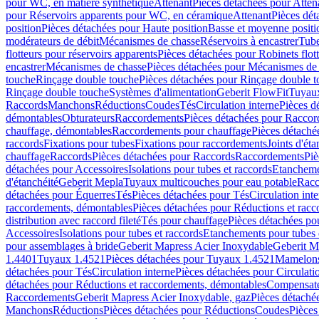
pour WC, en matière synthétique
Attenant
Pièces détachées pour Atten
pour Réservoirs apparents pour WC, en céramique
Attenant
Pièces dét
position
Pièces détachées pour Haute position
Basse et moyenne positi
modérateurs de débit
Mécanismes de chasse
Réservoirs à encastrer
Tube
flotteurs pour réservoirs apparents
Pièces détachées pour Robinets flott
encastrer
Mécanismes de chasse
Pièces détachées pour Mécanismes de
touche
Rinçage double touche
Pièces détachées pour Rinçage double 
Rinçage double touche
Systèmes d'alimentation
Geberit FlowFit
Tuyaux
Raccords
Manchons
Réductions
Coudes
Tés
Circulation interne
Pièces d
démontables
Obturateurs
Raccordements
Pièces détachées pour Racco
chauffage, démontables
Raccordements pour chauffage
Pièces détaché
raccords
Fixations pour tubes
Fixations pour raccordements
Joints d'éta
chauffage
Raccords
Pièces détachées pour Raccords
Raccordements
Piè
détachées pour Accessoires
Isolations pour tubes et raccords
Etanchemen
d'étanchéité
Geberit Mepla
Tuyaux multicouches pour eau potable
Racc
détachées pour Équerres
Tés
Pièces détachées pour Tés
Circulation int
raccordements, démontables
Pièces détachées pour Réductions et rac
distribution avec raccord fileté
Tés pour chauffage
Pièces détachées po
Accessoires
Isolations pour tubes et raccords
Etanchements pour tubes 
pour assemblages à bride
Geberit Mapress Acier Inoxydable
Geberit M
1.4401
Tuyaux 1.4521
Pièces détachées pour Tuyaux 1.4521
Mamelon
détachées pour Tés
Circulation interne
Pièces détachées pour Circulati
détachées pour Réductions et raccordements, démontables
Compensat
Raccordements
Geberit Mapress Acier Inoxydable, gaz
Pièces détaché
Manchons
Réductions
Pièces détachées pour Réductions
Coudes
Pièces