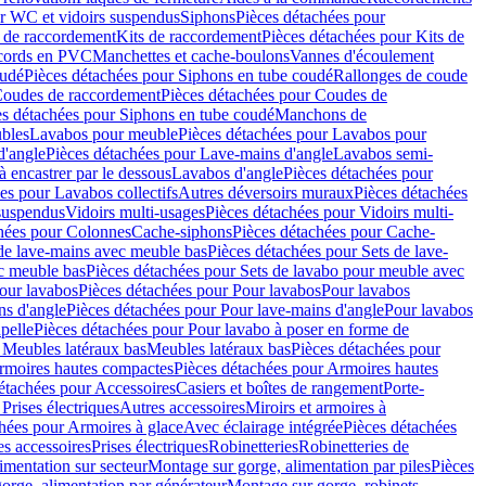
r WC et vidoirs suspendus
Siphons
Pièces détachées pour
 de raccordement
Kits de raccordement
Pièces détachées pour Kits de
ccords en PVC
Manchettes et cache-boulons
Vannes d'écoulement
oudé
Pièces détachées pour Siphons en tube coudé
Rallonges de coude
oudes de raccordement
Pièces détachées pour Coudes de
es détachées pour Siphons en tube coudé
Manchons de
bles
Lavabos pour meuble
Pièces détachées pour Lavabos pour
d'angle
Pièces détachées pour Lave-mains d'angle
Lavabos semi-
 encastrer par le dessous
Lavabos d'angle
Pièces détachées pour
es pour Lavabos collectifs
Autres déversoirs muraux
Pièces détachées
 suspendus
Vidoirs multi-usages
Pièces détachées pour Vidoirs multi-
hées pour Colonnes
Cache-siphons
Pièces détachées pour Cache-
de lave-mains avec meuble bas
Pièces détachées pour Sets de lave-
c meuble bas
Pièces détachées pour Sets de lavabo pour meuble avec
our lavabos
Pièces détachées pour Pour lavabos
Pour lavabos
ns d'angle
Pièces détachées pour Pour lave-mains d'angle
Pour lavabos
pelle
Pièces détachées pour Pour lavabo à poser en forme de
 Meubles latéraux bas
Meubles latéraux bas
Pièces détachées pour
rmoires hautes compactes
Pièces détachées pour Armoires hautes
étachées pour Accessoires
Casiers et boîtes de rangement
Porte-
Prises électriques
Autres accessoires
Miroirs et armoires à
hées pour Armoires à glace
Avec éclairage intégrée
Pièces détachées
es accessoires
Prises électriques
Robinetteries
Robinetteries de
imentation sur secteur
Montage sur gorge, alimentation par piles
Pièces
orge, alimentation par générateur
Montage sur gorge, robinets