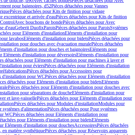
rs de douche, d90
Avec caches bondes
Pièces détachées pour Avec
ement pour baignoires, d52
Pièces détachées pour Vannes
trique
Pièces détachées pour Kits de finition pour vidage
ge excentrique et arrivée d'eau
Pièces détachées pour Kits de finition
hControl
Avec bouchons de bonde
Pièces détachées pour Avec
se d'eau
Geberit Duofix
Parois
Pièces détachées pour Parois
Systèmes
achées pour Eléments d'installation
Eléments d'installation pour
 pour lavabos
Eléments d'installation pour bidets
Pièces détachées pour
nstallation pour douches avec évacuation murale
Pièces détachées
ments d'installation pour douches et baignoires
Eléments pour
r Eléments d'installation pour déversoirs
Eléments d'installation pour
es détachées pour Eléments d'installation pour machines à laver et
installation pour éviers
Pièces détachées pour Eléments d'installation
réfabrications
Pièces détachées pour Accessoires pour
 d'installation pour WC
Pièces détachées pour Eléments d'installation
ces détachées pour Eléments d'installation pour bidets
Eléments
urale
Pièces détachées pour Eléments d'installation pour douches avec
nstallation pour séparations de douche
Eléments d'installation pour
er et lave-vaisselle
Pièces détachées pour Eléments d'installation pour
allation
Pièces détachées pour Modules d'installation
Modules pour
r systèmes d'alimentation
Pièces détachées pour Pour systèmes
pour WC
Pièces détachées pour Eléments d'installation pour
étachées pour Eléments d'installation pour bidets
Eléments
ur Eléments d'installation pour douches
Accessoires
Pièces détachées
 en matière synthétique
Pièces détachées pour Réservoirs apparents