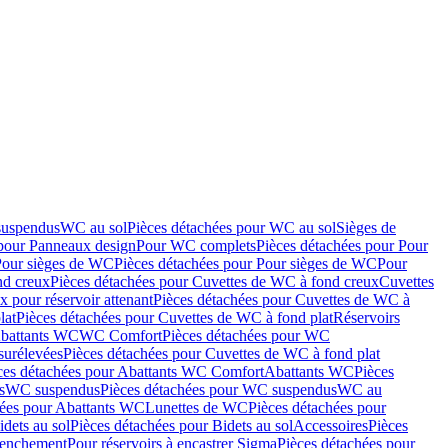
suspendus
WC au sol
Pièces détachées pour WC au sol
Sièges de
 pour Panneaux design
Pour WC complets
Pièces détachées pour Pour
Pour sièges de WC
Pièces détachées pour Pour sièges de WC
Pour
nd creux
Pièces détachées pour Cuvettes de WC à fond creux
Cuvettes
 pour réservoir attenant
Pièces détachées pour Cuvettes de WC à
lat
Pièces détachées pour Cuvettes de WC à fond plat
Réservoirs
Abattants WC
WC Comfort
Pièces détachées pour WC
surélevées
Pièces détachées pour Cuvettes de WC à fond plat
ces détachées pour Abattants WC Comfort
Abattants WC
Pièces
s
WC suspendus
Pièces détachées pour WC suspendus
WC au
hées pour Abattants WC
Lunettes de WC
Pièces détachées pour
idets au sol
Pièces détachées pour Bidets au sol
Accessoires
Pièces
clenchement
Pour réservoirs à encastrer Sigma
Pièces détachées pour