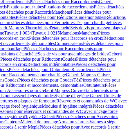
s
Raccordements
Pièces détachées pour Raccordements
Geberit
ords
Fixations pour tubes
Fixations de raccordements
Pièces détachées
ces détachées pour Raccords
Manchons
Pièces détachées pour
ontables
Pièces détachées pour Réductions indémontables
Réductions
metures
Pièces détachées pour Fermetures
Tés pour chauffage
Pièces
berit Mapress Therm
Joints d'étanchéité
Sets de vis pour assemblages à
one
Tuyaux 1.0034
Tuyaux 1.0215
Mamelons
Manchons
Pièces
ccords en croix
Pièces détachées pour Raccords en croix
Réductions
et raccordements, démontables
Compensateurs
Pièces détachées pour
ur chauffage
Pièces détachées pour Raccordements pour
nts
Joints d'étanchéité
Sets de vis pour assemblages de brides
Geberit
s
Pièces détachées pour Réductions
Coudes
Pièces détachées pour
ccords en croix
Réductions indémontables
Pièces détachées pour
teurs
Pièces détachées pour Obturateurs
Raccordements
Pièces
 pour Raccordements pour chauffage
Geberit Mapress Cuivre,
ons
Coudes
Pièces détachées pour Coudes
Tés
Pièces détachées pour
our Réductions et raccordements, démontables
Obturateurs
Pièces
pour Accessoires pour Geberit Mapress Cuivre
Etanchements pour
vis pour assemblages de brides
Système d'hygiène Geberit
Unités de
rtures et plaques de fermeture
Réservoirs et commandes de WC avec
inçage forcé hygiénique
Modules d’hygiène intégrés
Pièces détachées
essoires pour réservoirs et commandes de WC avec rinçage forcé
our système d'hygiène Geberit
Pièces détachées pour Accessoires
urs
Capteurs
Matériel de montage
Armatures brutes
Vannes à siège
accords à sertir Mepla
Pièces détachées pour Avec raccords à sertir