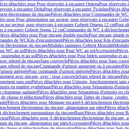
èces détachées pour Pour réservoirs à encastrer Omega
Pour réservoirs 
ervoirs à encastrer Delta
Pour réservoirs à encastrer Twinline
Pièces déta
t électronique du rinçage
Pièces détachées pour Commandes de WC à
ées pour Pour alimentation sur secteur, pour réservoirs à encastrer Geb
on sur secteur, pour réservoirs à encastrer Geberit Omega 12 cm
Pour al
irs à encastrer Geberit Sigma 12 cm
Commandes de WC à déclenchement
ièces détachées pour Pour rinçage double touche
Pour rinçage simple t
ommandes de WC
Kits d'encastrement
Pièces détachées pour Kits d'encast
t électronique du rinçage
Modules sanitaires Geberit Monolith
Modules
our WC au sol
Pièces détachées pour Pour WC au sol
Accessoires
Pièces
 suspendus et au sol
Pièces détachées pour Pour bidets suspendus et au 
avec rebord de rinçage
Sans couvercle
Pièces détachées pour Sans couve
sans rebord de rinçage
Commande d'urinoir apparente ou à encastrer
Piè
rinoir intégrée
Pour commande d'urinoir intégrée
Pièces détachées pou
nnement avec rinçage, avec / pour couvercle
Sans rebord de rinçage
Pièc
onnement sans eau
Pièces détachées pour Urinoirs, fonctionnement sans 
inoirs en matière synthétique
Pièces détachées pour Séparations d'urinoi
n céramique sanitaire
Pièces détachées pour Séparations d'urinoirs en cé
 de chasse et réductions
Pièces détachées pour Tubes de chasse, coudes 
stré
Pièces détachées pour Montage encastré
A déclenchement électroniq
enchement électronique du rinçage, alimentation par piles
Pièces détach
 A déclenchement pneumatique du rinçage
Basic
Pièces détachées pour B
cteur
Pièces détachées pour A déclenchement électronique du rinçage, al
que du rinçage, alimentation par piles
Accessoires
Pièces détachées pou
de chasse et réductions
Sets de rénovation
Pièces détachées pour Sets de