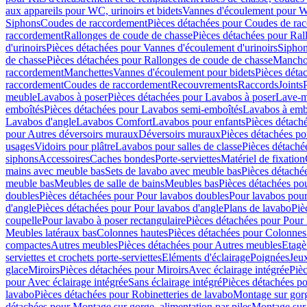
aux appareils pour WC, urinoirs et bidets
Vannes d'écoulement pour W
Siphons
Coudes de raccordement
Pièces détachées pour Coudes de ra
raccordement
Rallonges de coude de chasse
Pièces détachées pour Ral
d'urinoirs
Pièces détachées pour Vannes d'écoulement d'urinoirs
Siphon
de chasse
Pièces détachées pour Rallonges de coude de chasse
Mancho
raccordement
Manchettes
Vannes d'écoulement pour bidets
Pièces déta
raccordement
Coudes de raccordement
Recouvrements
Raccords
Joints
meuble
Lavabos à poser
Pièces détachées pour Lavabos à poser
Lave-m
emboîtés
Pièces détachées pour Lavabos semi-emboîtés
Lavabos à emb
Lavabos d'angle
Lavabos Comfort
Lavabos pour enfants
Pièces détach
pour Autres déversoirs muraux
Déversoirs muraux
Pièces détachées p
usages
Vidoirs pour plâtre
Lavabos pour salles de classe
Pièces détaché
siphons
Accessoires
Caches bondes
Porte-serviettes
Matériel de fixation
mains avec meuble bas
Sets de lavabo avec meuble bas
Pièces détaché
meuble bas
Meubles de salle de bains
Meubles bas
Pièces détachées po
doubles
Pièces détachées pour Pour lavabos doubles
Pour lavabos pou
d'angle
Pièces détachées pour Pour lavabos d'angle
Plans de lavabo
Piè
coupelle
Pour lavabo à poser rectangulaire
Pièces détachées pour Pour 
Meubles latéraux bas
Colonnes hautes
Pièces détachées pour Colonnes
compactes
Autres meubles
Pièces détachées pour Autres meubles
Etagè
serviettes et crochets porte-serviettes
Eléments d'éclairage
Poignées
Jeu
glace
Miroirs
Pièces détachées pour Miroirs
Avec éclairage intégrée
Pièc
pour Avec éclairage intégrée
Sans éclairage intégré
Pièces détachées po
lavabo
Pièces détachées pour Robinetteries de lavabo
Montage sur gorg
détachées pour Montage sur gorge, alimentation par piles
Montage sur 