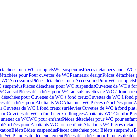
détachées pour WC complets
WC suspendus
Pièces détachées pour WC 
détachées pour Pour cuvettes de WC
Panneaux design
Pièces détachées
de WC
Accessoires
Pièces détachées pour Accessoires
Pour WC complets
 suspendus
Pièces détachées pour WC suspendus
Cuvettes de WC à fo
WC au sol
Pièces détachées pour WC au sol
Cuvettes de WC à fond creux
s détachées pour Cuvettes de WC à fond creux
Cuvettes de WC à fond p
ces détachées pour Abattants WC
Abattants WC
Pièces détachées pour 
ur Cuvettes de WC à fond creux surélevées
Cuvettes de WC à fond plat 
our Cuvettes de WC à fond creux rallongées
Abattants WC Comfort
Piè
Lunettes de WC
WC pour enfants
Pièces détachées pour WC pour enfant
 détachées pour Abattants WC pour enfants
Abattants WC
Pièces détac
ixation
Bidets
Bidets suspendus
Pièces détachées pour Bidets suspendus
B
 de WC
Plaques de déclenchement
Pièces détachées pour Plaques de dé