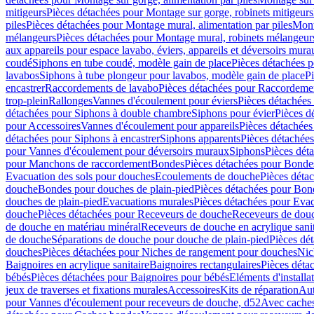
mitigeurs
Pièces détachées pour Montage sur gorge, robinets mitigeurs
piles
Pièces détachées pour Montage mural, alimentation par piles
Mont
mélangeurs
Pièces détachées pour Montage mural, robinets mélangeur
aux appareils pour espace lavabo, éviers, appareils et déversoirs mura
coudé
Siphons en tube coudé, modèle gain de place
Pièces détachées p
lavabos
Siphons à tube plongeur pour lavabos, modèle gain de place
P
encastrer
Raccordements de lavabo
Pièces détachées pour Raccordeme
trop-plein
Rallonges
Vannes d'écoulement pour éviers
Pièces détachées
détachées pour Siphons à double chambre
Siphons pour évier
Pièces d
pour Accessoires
Vannes d'écoulement pour appareils
Pièces détachées
détachées pour Siphons à encastrer
Siphons apparents
Pièces détachée
pour Vannes d'écoulement pour déversoirs muraux
Siphons
Pièces dét
pour Manchons de raccordement
Bondes
Pièces détachées pour Bonde
Evacuation des sols pour douches
Ecoulements de douche
Pièces déta
douche
Bondes pour douches de plain-pied
Pièces détachées pour Bon
douches de plain-pied
Evacuations murales
Pièces détachées pour Eva
douche
Pièces détachées pour Receveurs de douche
Receveurs de douch
de douche en matériau minéral
Receveurs de douche en acrylique sanit
de douche
Séparations de douche pour douche de plain-pied
Pièces dé
douches
Pièces détachées pour Niches de rangement pour douches
Nic
Baignoires en acrylique sanitaire
Baignoires rectangulaires
Pièces déta
bébés
Pièces détachées pour Baignoires pour bébés
Eléments d'installa
jeux de traverses et fixations murales
Accessoires
Kits de réparation
Aut
pour Vannes d'écoulement pour receveurs de douche, d52
Avec cache