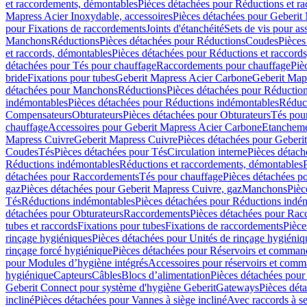
et raccordements, démontables
Pièces détachées pour Réductions et r
Mapress Acier Inoxydable, accessoires
Pièces détachées pour Geberit 
pour Fixations de raccordements
Joints d'étanchéité
Sets de vis pour a
Manchons
Réductions
Pièces détachées pour Réductions
Coudes
Pièces
et raccords, démontables
Pièces détachées pour Réductions et raccord
détachées pour Tés pour chauffage
Raccordements pour chauffage
Piè
bride
Fixations pour tubes
Geberit Mapress Acier Carbone
Geberit Map
détachées pour Manchons
Réductions
Pièces détachées pour Réductio
indémontables
Pièces détachées pour Réductions indémontables
Réduct
Compensateurs
Obturateurs
Pièces détachées pour Obturateurs
Tés pou
chauffage
Accessoires pour Geberit Mapress Acier Carbone
Etanchemen
Mapress Cuivre
Geberit Mapress Cuivre
Pièces détachées pour Geberi
Coudes
Tés
Pièces détachées pour Tés
Circulation interne
Pièces détach
Réductions indémontables
Réductions et raccordements, démontables
détachées pour Raccordements
Tés pour chauffage
Pièces détachées p
gaz
Pièces détachées pour Geberit Mapress Cuivre, gaz
Manchons
Pièc
Tés
Réductions indémontables
Pièces détachées pour Réductions indé
détachées pour Obturateurs
Raccordements
Pièces détachées pour Rac
tubes et raccords
Fixations pour tubes
Fixations de raccordements
Pièce
rinçage hygiéniques
Pièces détachées pour Unités de rinçage hygiéniq
rinçage forcé hygiénique
Pièces détachées pour Réservoirs et comman
pour Modules d’hygiène intégrés
Accessoires pour réservoirs et com
hygiénique
Capteurs
Câbles
Blocs d’alimentation
Pièces détachées pour
Geberit Connect pour système d'hygiène Geberit
Gateways
Pièces dét
incliné
Pièces détachées pour Vannes à siège incliné
Avec raccords à se