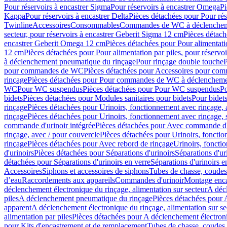
Pour réservoirs à encastrer Sigma
Pour réservoirs à encastrer Omega
Pi
Kappa
Pour réservoirs à encastrer Delta
Pièces détachées pour Pour rés
Twinline
Accessoires
Consommables
Commandes de WC à déclenchemen
secteur, pour réservoirs à encastrer Geberit Sigma 12 cm
Pièces détach
encastrer Geberit Omega 12 cm
Pièces détachées pour Pour alimentati
12 cm
Pièces détachées pour Pour alimentation par piles, pour réservo
à déclenchement pneumatique du rinçage
Pour rinçage double touche
P
pour commandes de WC
Pièces détachées pour Accessoires pour c
rinçage
Pièces détachées pour Pour commandes de WC à déclenchemen
WC
Pour WC suspendus
Pièces détachées pour Pour WC suspendus
P
bidets
Pièces détachées pour Modules sanitaires pour bidets
Pour bidets
rinçage
Pièces détachées pour Urinoirs, fonctionnement avec rinçage, 
rinçage
Pièces détachées pour Urinoirs, fonctionnement avec rinçage, 
commande d'urinoir intégrée
Pièces détachées pour Avec commande d'u
rinçage, avec / pour couvercle
Pièces détachées pour Urinoirs, fonctio
rinçage
Pièces détachées pour Avec rebord de rinçage
Urinoirs, foncti
d'urinoirs
Pièces détachées pour Séparations d'urinoirs
Séparations d'ur
détachées pour Séparations d'urinoirs en verre
Séparations d'urinoirs e
Accessoires
Siphons et accessoires de siphons
Tubes de chasse, coudes
d’eau
Raccordements aux appareils
Commandes d'urinoir
Montage enca
déclenchement électronique du rinçage, alimentation sur secteur
A décl
piles
A déclenchement pneumatique du rinçage
Pièces détachées pour
apparent
A déclenchement électronique du rinçage, alimentation sur se
alimentation par piles
Pièces détachées pour A déclenchement électroni
pour Kits d'encastrement et de remplacement
Tubes de chasse, coudes 