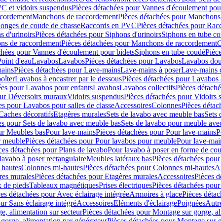
C et vidoirs suspendus
Pièces détachées pour Vannes d'écoulement pou
ccordement
Manchons de raccordement
Pièces détachées pour Manchons
longes de coude de chasse
Raccords en PVC
Pièces détachées pour Ra
s d'urinoirs
Pièces détachées pour Siphons d'urinoirs
Siphons en tube c
ns de raccordement
Pièces détachées pour Manchons de raccordement
C
chées pour Vannes d'écoulement pour bidets
Siphons en tube coudé
Pièc
Point d'eau
Lavabos
Lavabos
Pièces détachées pour Lavabos
Lavabos dou
ains
Pièces détachées pour Lave-mains
Lave-mains à poser
Lave-mains 
oîter
Lavabos à encastrer par le dessous
Pièces détachées pour Lavabos à
ées pour Lavabos pour enfants
Lavabos
Lavabos collectifs
Pièces détaché
our Déversoirs muraux
Vidoirs suspendus
Pièces détachées pour Vidoirs
es pour Lavabos pour salles de classe
Accessoires
Colonnes
Pièces détac
Caches décoratifs
Etagères murales
Sets de lavabo avec meuble bas
Sets 
es pour Sets de lavabo avec meuble bas
Sets de lavabo pour meuble ave
ur Meubles bas
Pour lave-mains
Pièces détachées pour Pour lave-mains
P
r meuble
Pièces détachées pour Pour lavabos pour meuble
Pour lave-mai
ces détachées pour Plans de lavabo
Pour lavabo à poser en forme de cou
lavabo à poser rectangulaire
Meubles latéraux bas
Pièces détachées pour
 hautes
Colonnes mi-hautes
Pièces détachées pour Colonnes mi-hautes
A
res murales
Pièces détachées pour Etagères murales
Accessoires
Pièces d
x de pieds
Tableaux magnétiques
Prises électriques
Pièces détachées pour 
es détachées pour Avec éclairage intégrée
Armoires à glace
Pièces détac
ur Sans éclairage intégré
Accessoires
Eléments d'éclairage
Poignées
Autr
e, alimentation sur secteur
Pièces détachées pour Montage sur gorge, al
gorge, alimentation par générateur
Pièces détachées pour Montage sur g