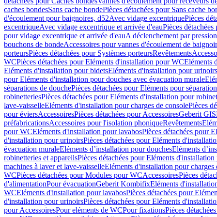
détachées pour Caches bondes
Vannes d'écoulement pour receveurs d
caches bondes
Sans cache bonde
Pièces détachées pour Sans cache bo
d'écoulement pour baignoires, d52
Avec vidage excentrique
Pièces dét
excentrique
Avec vidage excentrique et arrivée d'eau
Pièces détachées 
pour vidage excentrique et arrivée d'eau
A déclenchement par pressio
bouchons de bonde
Accessoires pour vannes d'écoulement de baignoi
porteurs
Pièces détachées pour Systèmes porteurs
Revêtements
Accesso
WC
Pièces détachées pour Eléments d'installation pour WC
Eléments d
Eléments d'installation pour bidets
Eléments d'installation pour urinoir
pour Eléments d'installation pour douches avec évacuation murale
Elé
séparations de douche
Pièces détachées pour Eléments pour séparatio
robinetteries
Pièces détachées pour Eléments d'installation pour robinet
lave-vaisselle
Eléments d'installation pour charges de console
Pièces dé
pour éviers
Accessoires
Pièces détachées pour Accessoires
Geberit GIS
préfabrications
Accessoires pour l'isolation phonique
Revêtements
Eléme
pour WC
Eléments d'installation pour lavabos
Pièces détachées pour El
d'installation pour urinoirs
Pièces détachées pour Eléments d'installatio
évacuation murale
Eléments d’installation pour douches
Eléments d’ins
robinetteries et appareils
Pièces détachées pour Eléments d'installation 
machines à laver et lave-vaisselle
Eléments d'installation pour charges
WC
Pièces détachées pour Modules pour WC
Accessoires
Pièces détac
d'alimentation
Pour évacuation
Geberit Kombifix
Eléments d'installatio
WC
Eléments d'installation pour lavabos
Pièces détachées pour Elément
d'installation pour urinoirs
Pièces détachées pour Eléments d'installatio
pour Accessoires
Pour eléments de WC
Pour fixations
Pièces détachées