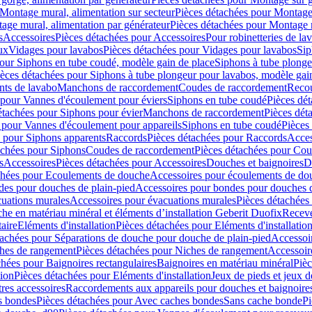
Montage mural, alimentation sur secteur
Pièces détachées pour Montage 
age mural, alimentation par générateur
Pièces détachées pour Montage m
s
Accessoires
Pièces détachées pour Accessoires
Pour robinetteries de la
ux
Vidages pour lavabos
Pièces détachées pour Vidages pour lavabos
Sip
our Siphons en tube coudé, modèle gain de place
Siphons à tube plonge
ièces détachées pour Siphons à tube plongeur pour lavabos, modèle gai
nts de lavabo
Manchons de raccordement
Coudes de raccordement
Reco
 pour Vannes d'écoulement pour éviers
Siphons en tube coudé
Pièces dé
étachées pour Siphons pour évier
Manchons de raccordement
Pièces dét
 pour Vannes d'écoulement pour appareils
Siphons en tube coudé
Pièces
s pour Siphons apparents
Raccords
Pièces détachées pour Raccords
Acces
achées pour Siphons
Coudes de raccordement
Pièces détachées pour Co
s
Accessoires
Pièces détachées pour Accessoires
Douches et baignoires
D
chées pour Ecoulements de douche
Accessoires pour écoulements de do
des pour douches de plain-pied
Accessoires pour bondes pour douches d
cuations murales
Accessoires pour évacuations murales
Pièces détachées
e en matériau minéral et éléments d’installation Geberit Duofix
Receve
aire
Eléments d'installation
Pièces détachées pour Eléments d'installatio
tachées pour Séparations de douche pour douche de plain-pied
Accessoi
hes de rangement
Pièces détachées pour Niches de rangement
Accessoir
chées pour Baignoires rectangulaires
Baignoires en matériau minéral
Pièc
tion
Pièces détachées pour Eléments d'installation
Jeux de pieds et jeux d
res accessoires
Raccordements aux appareils pour douches et baignoire
s bondes
Pièces détachées pour Avec caches bondes
Sans cache bonde
Pi