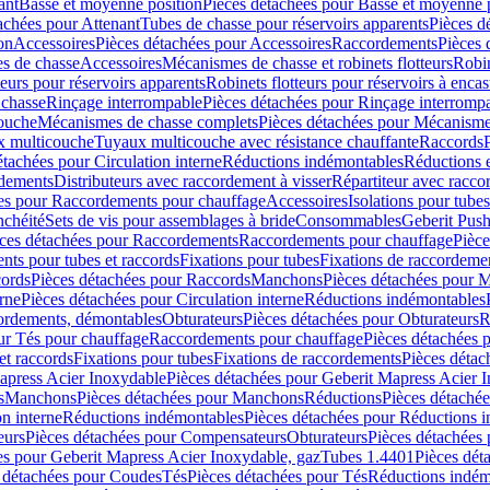
ant
Basse et moyenne position
Pièces détachées pour Basse et moyenne 
achées pour Attenant
Tubes de chasse pour réservoirs apparents
Pièces d
on
Accessoires
Pièces détachées pour Accessoires
Raccordements
Pièces 
s de chasse
Accessoires
Mécanismes de chasse et robinets flotteurs
Robin
eurs pour réservoirs apparents
Robinets flotteurs pour réservoirs à encas
 chasse
Rinçage interrompable
Pièces détachées pour Rinçage interromp
touche
Mécanismes de chasse complets
Pièces détachées pour Mécanisme
 multicouche
Tuyaux multicouche avec résistance chauffante
Raccords
étachées pour Circulation interne
Réductions indémontables
Réductions e
rdements
Distributeurs avec raccordement à visser
Répartiteur avec raccor
es pour Raccordements pour chauffage
Accessoires
Isolations pour tubes
nchéité
Sets de vis pour assemblages à bride
Consommables
Geberit Push
ces détachées pour Raccordements
Raccordements pour chauffage
Pièce
ts pour tubes et raccords
Fixations pour tubes
Fixations de raccordeme
ords
Pièces détachées pour Raccords
Manchons
Pièces détachées pour 
erne
Pièces détachées pour Circulation interne
Réductions indémontables
cordements, démontables
Obturateurs
Pièces détachées pour Obturateurs
R
ur Tés pour chauffage
Raccordements pour chauffage
Pièces détachées 
et raccords
Fixations pour tubes
Fixations de raccordements
Pièces détac
apress Acier Inoxydable
Pièces détachées pour Geberit Mapress Acier 
s
Manchons
Pièces détachées pour Manchons
Réductions
Pièces détaché
on interne
Réductions indémontables
Pièces détachées pour Réductions 
eurs
Pièces détachées pour Compensateurs
Obturateurs
Pièces détachées 
es pour Geberit Mapress Acier Inoxydable, gaz
Tubes 1.4401
Pièces dét
 détachées pour Coudes
Tés
Pièces détachées pour Tés
Réductions indém