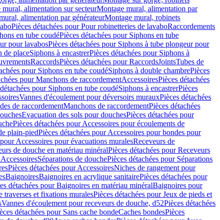
mural, alimentation sur secteur
Montage mural, alimentation par
ural, alimentation par générateur
Montage mural, robinets
vabo
Pièces détachées pour Pour robinetteries de lavabo
Raccordements
hons en tube coudé
Pièces détachées pour Siphons en tube
ur pour lavabos
Pièces détachées pour Siphons à tube plongeur pour
n de place
Siphons à encastrer
Pièces détachées pour Siphons à
uvrements
Raccords
Pièces détachées pour Raccords
Joints
Tubes de
tachées pour Siphons en tube coudé
Siphons à double chambre
Pièces
achées pour Manchons de raccordement
Accessoires
Pièces détachées
 détachées pour Siphons en tube coudé
Siphons à encastrer
Pièces
soires
Vannes d'écoulement pour déversoirs muraux
Pièces détachées
udes de raccordement
Manchons de raccordement
Pièces détachées
ouches
Evacuation des sols pour douches
Pièces détachées pour
uche
Pièces détachées pour Accessoires pour écoulements de
e plain-pied
Pièces détachées pour Accessoires pour bondes pour
 pour Accessoires pour évacuations murales
Receveurs de
urs de douche en matériau minéral
Pièces détachées pour Receveurs
n
Accessoires
Séparations de douche
Pièces détachées pour Séparations
res
Pièces détachées pour Accessoires
Niches de rangement pour
es
Baignoires
Baignoires en acrylique sanitaire
Pièces détachées pour
es détachées pour Baignoires en matériau minéral
Baignoires pour
e traverses et fixations murales
Pièces détachées pour Jeux de pieds et
s
Vannes d'écoulement pour receveurs de douche, d52
Pièces détachées
èces détachées pour Sans cache bonde
Caches bondes
Pièces