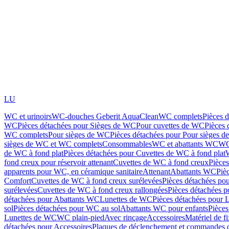
LU
WC et urinoirs
WC-douches Geberit AquaClean
WC complets
Pièces 
WC
Pièces détachées pour Sièges de WC
Pour cuvettes de WC
Pièces 
WC complets
Pour sièges de WC
Pièces détachées pour Pour sièges 
sièges de WC et WC complets
Consommables
WC et abattants WC
WC
de WC à fond plat
Pièces détachées pour Cuvettes de WC à fond plat
fond creux pour réservoir attenant
Cuvettes de WC à fond creux
Pièce
apparents pour WC, en céramique sanitaire
Attenant
Abattants WC
Piè
Comfort
Cuvettes de WC à fond creux surélevées
Pièces détachées po
surélevées
Cuvettes de WC à fond creux rallongées
Pièces détachées p
détachées pour Abattants WC
Lunettes de WC
Pièces détachées pour 
sol
Pièces détachées pour WC au sol
Abattants WC pour enfants
Pièces
Lunettes de WC
WC plain-pied
Avec rinçage
Accessoires
Matériel de f
détachées pour Accessoires
Plaques de déclenchement et commandes