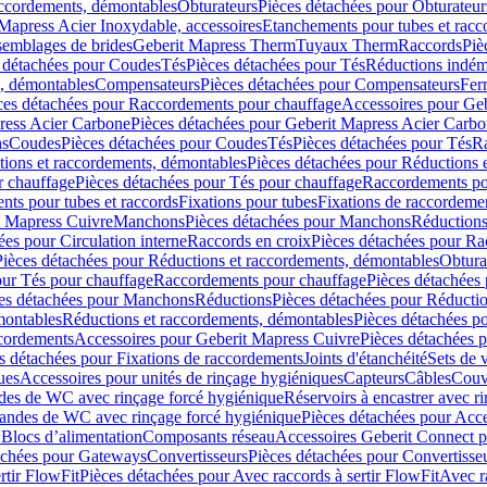
accordements, démontables
Obturateurs
Pièces détachées pour Obturateur
Mapress Acier Inoxydable, accessoires
Etanchements pour tubes et racc
ssemblages de brides
Geberit Mapress Therm
Tuyaux Therm
Raccords
Piè
 détachées pour Coudes
Tés
Pièces détachées pour Tés
Réductions indém
s, démontables
Compensateurs
Pièces détachées pour Compensateurs
Fer
ces détachées pour Raccordements pour chauffage
Accessoires pour Ge
ress Acier Carbone
Pièces détachées pour Geberit Mapress Acier Carb
ns
Coudes
Pièces détachées pour Coudes
Tés
Pièces détachées pour Tés
Ra
ions et raccordements, démontables
Pièces détachées pour Réductions 
r chauffage
Pièces détachées pour Tés pour chauffage
Raccordements po
ts pour tubes et raccords
Fixations pour tubes
Fixations de raccordeme
t Mapress Cuivre
Manchons
Pièces détachées pour Manchons
Réduction
ées pour Circulation interne
Raccords en croix
Pièces détachées pour Ra
Pièces détachées pour Réductions et raccordements, démontables
Obtura
our Tés pour chauffage
Raccordements pour chauffage
Pièces détachées
es détachées pour Manchons
Réductions
Pièces détachées pour Réducti
montables
Réductions et raccordements, démontables
Pièces détachées p
cordements
Accessoires pour Geberit Mapress Cuivre
Pièces détachées 
s détachées pour Fixations de raccordements
Joints d'étanchéité
Sets de 
ues
Accessoires pour unités de rinçage hygiéniques
Capteurs
Câbles
Couve
des de WC avec rinçage forcé hygiénique
Réservoirs à encastrer avec r
mandes de WC avec rinçage forcé hygiénique
Pièces détachées pour Acc
 Blocs d’alimentation
Composants réseau
Accessoires Geberit Connect p
achées pour Gateways
Convertisseurs
Pièces détachées pour Convertisse
rtir FlowFit
Pièces détachées pour Avec raccords à sertir FlowFit
Avec r