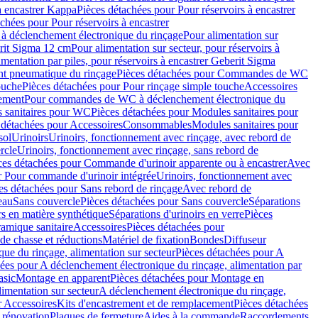
à encastrer Kappa
Pièces détachées pour Pour réservoirs à encastrer
chées pour Pour réservoirs à encastrer
 déclenchement électronique du rinçage
Pour alimentation sur
erit Sigma 12 cm
Pour alimentation sur secteur, pour réservoirs à
imentation par piles, pour réservoirs à encastrer Geberit Sigma
 pneumatique du rinçage
Pièces détachées pour Commandes de WC
ouche
Pièces détachées pour Pour rinçage simple touche
Accessoires
rement
Pour commandes de WC à déclenchement électronique du
 sanitaires pour WC
Pièces détachées pour Modules sanitaires pour
 détachées pour Accessoires
Consommables
Modules sanitaires pour
sol
Urinoirs
Urinoirs, fonctionnement avec rinçage, avec rebord de
rcle
Urinoirs, fonctionnement avec rinçage, sans rebord de
ces détachées pour Commande d'urinoir apparente ou à encastrer
Avec
r Pour commande d'urinoir intégrée
Urinoirs, fonctionnement avec
es détachées pour Sans rebord de rinçage
Avec rebord de
eau
Sans couvercle
Pièces détachées pour Sans couvercle
Séparations
rs en matière synthétique
Séparations d'urinoirs en verre
Pièces
ramique sanitaire
Accessoires
Pièces détachées pour
de chasse et réductions
Matériel de fixation
Bondes
Diffuseur
ue du rinçage, alimentation sur secteur
Pièces détachées pour A
ées pour A déclenchement électronique du rinçage, alimentation par
asic
Montage en apparent
Pièces détachées pour Montage en
imentation sur secteur
A déclenchement électronique du rinçage,
r Accessoires
Kits d'encastrement et de remplacement
Pièces détachées
 rénovation
Plaques de fermeture
Aides à la commande
Raccordements