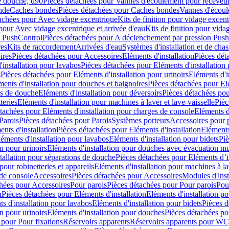
e douche, d90
Pièces détachées pour Vannes d'écoulement pour receveu
nde
Caches bondes
Pièces détachées pour Caches bondes
Vannes d'écoul
achées pour Avec vidage excentrique
Kits de finition pour vidage excen
pour Avec vidage excentrique et arrivée d'eau
Kits de finition pour vida
n PushControl
Pièces détachées pour A déclenchement par pression Pus
res
Kits de raccordement
Arrivées d'eau
Systèmes d'installation et de chas
ires
Pièces détachées pour Accessoires
Eléments d'installation
Pièces dét
'installation pour lavabos
Pièces détachées pour Eléments d'installation
s
Pièces détachées pour Eléments d'installation pour urinoirs
Eléments d'i
ments d'installation pour douches et baignoires
Pièces détachées pour Elé
ns de douche
Eléments d'installation pour déversoirs
Pièces détachées pou
teries
Eléments d'installation pour machines à laver et lave-vaisselle
Pièc
tachées pour Eléments d'installation pour charges de console
Eléments d'
Parois
Pièces détachées pour Parois
Systèmes porteurs
Accessoires pour p
nts d'installation
Pièces détachées pour Eléments d'installation
Eléments
éments d'installation pour lavabos
Eléments d'installation pour bidets
Piè
n pour urinoirs
Eléments d'installation pour douches avec évacuation m
tallation pour séparations de douche
Pièces détachées pour Eléments d’i
pour robinetteries et appareils
Eléments d'installation pour machines à lav
 de console
Accessoires
Pièces détachées pour Accessoires
Modules d'inst
hées pour Accessoires
Pour parois
Pièces détachées pour Pour parois
Pou
n
Pièces détachées pour Eléments d'installation
Eléments d'installation 
s d'installation pour lavabos
Eléments d'installation pour bidets
Pièces d
n pour urinoirs
Eléments d'installation pour douches
Pièces détachées po
 pour Pour fixations
Réservoirs apparents
Réservoirs apparents pour WC,