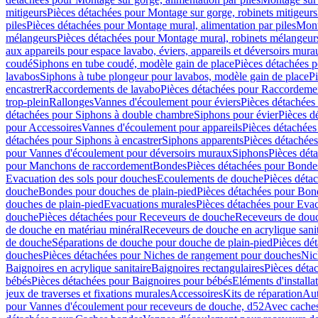
mitigeurs
Pièces détachées pour Montage sur gorge, robinets mitigeurs
piles
Pièces détachées pour Montage mural, alimentation par piles
Mont
mélangeurs
Pièces détachées pour Montage mural, robinets mélangeur
aux appareils pour espace lavabo, éviers, appareils et déversoirs mura
coudé
Siphons en tube coudé, modèle gain de place
Pièces détachées p
lavabos
Siphons à tube plongeur pour lavabos, modèle gain de place
P
encastrer
Raccordements de lavabo
Pièces détachées pour Raccordeme
trop-plein
Rallonges
Vannes d'écoulement pour éviers
Pièces détachées
détachées pour Siphons à double chambre
Siphons pour évier
Pièces d
pour Accessoires
Vannes d'écoulement pour appareils
Pièces détachées
détachées pour Siphons à encastrer
Siphons apparents
Pièces détachée
pour Vannes d'écoulement pour déversoirs muraux
Siphons
Pièces dét
pour Manchons de raccordement
Bondes
Pièces détachées pour Bonde
Evacuation des sols pour douches
Ecoulements de douche
Pièces déta
douche
Bondes pour douches de plain-pied
Pièces détachées pour Bon
douches de plain-pied
Evacuations murales
Pièces détachées pour Eva
douche
Pièces détachées pour Receveurs de douche
Receveurs de douch
de douche en matériau minéral
Receveurs de douche en acrylique sanit
de douche
Séparations de douche pour douche de plain-pied
Pièces dé
douches
Pièces détachées pour Niches de rangement pour douches
Nic
Baignoires en acrylique sanitaire
Baignoires rectangulaires
Pièces déta
bébés
Pièces détachées pour Baignoires pour bébés
Eléments d'installa
jeux de traverses et fixations murales
Accessoires
Kits de réparation
Aut
pour Vannes d'écoulement pour receveurs de douche, d52
Avec cache