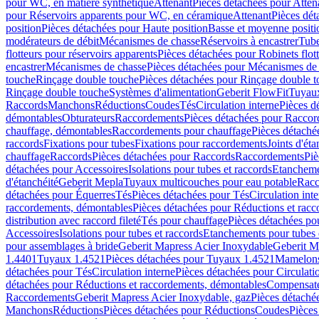
pour WC, en matière synthétique
Attenant
Pièces détachées pour Atten
pour Réservoirs apparents pour WC, en céramique
Attenant
Pièces dét
position
Pièces détachées pour Haute position
Basse et moyenne positi
modérateurs de débit
Mécanismes de chasse
Réservoirs à encastrer
Tube
flotteurs pour réservoirs apparents
Pièces détachées pour Robinets flott
encastrer
Mécanismes de chasse
Pièces détachées pour Mécanismes de
touche
Rinçage double touche
Pièces détachées pour Rinçage double 
Rinçage double touche
Systèmes d'alimentation
Geberit FlowFit
Tuyaux
Raccords
Manchons
Réductions
Coudes
Tés
Circulation interne
Pièces d
démontables
Obturateurs
Raccordements
Pièces détachées pour Racco
chauffage, démontables
Raccordements pour chauffage
Pièces détaché
raccords
Fixations pour tubes
Fixations pour raccordements
Joints d'éta
chauffage
Raccords
Pièces détachées pour Raccords
Raccordements
Piè
détachées pour Accessoires
Isolations pour tubes et raccords
Etanchemen
d'étanchéité
Geberit Mepla
Tuyaux multicouches pour eau potable
Racc
détachées pour Équerres
Tés
Pièces détachées pour Tés
Circulation int
raccordements, démontables
Pièces détachées pour Réductions et rac
distribution avec raccord fileté
Tés pour chauffage
Pièces détachées po
Accessoires
Isolations pour tubes et raccords
Etanchements pour tubes 
pour assemblages à bride
Geberit Mapress Acier Inoxydable
Geberit M
1.4401
Tuyaux 1.4521
Pièces détachées pour Tuyaux 1.4521
Mamelon
détachées pour Tés
Circulation interne
Pièces détachées pour Circulati
détachées pour Réductions et raccordements, démontables
Compensat
Raccordements
Geberit Mapress Acier Inoxydable, gaz
Pièces détaché
Manchons
Réductions
Pièces détachées pour Réductions
Coudes
Pièces