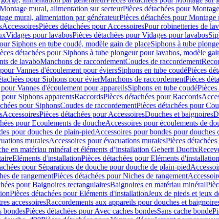
Montage mural, alimentation sur secteur
Pièces détachées pour Montage 
age mural, alimentation par générateur
Pièces détachées pour Montage m
s
Accessoires
Pièces détachées pour Accessoires
Pour robinetteries de la
ux
Vidages pour lavabos
Pièces détachées pour Vidages pour lavabos
Sip
our Siphons en tube coudé, modèle gain de place
Siphons à tube plonge
ièces détachées pour Siphons à tube plongeur pour lavabos, modèle gai
nts de lavabo
Manchons de raccordement
Coudes de raccordement
Reco
 pour Vannes d'écoulement pour éviers
Siphons en tube coudé
Pièces dé
étachées pour Siphons pour évier
Manchons de raccordement
Pièces dét
 pour Vannes d'écoulement pour appareils
Siphons en tube coudé
Pièces
s pour Siphons apparents
Raccords
Pièces détachées pour Raccords
Acces
achées pour Siphons
Coudes de raccordement
Pièces détachées pour Co
s
Accessoires
Pièces détachées pour Accessoires
Douches et baignoires
D
chées pour Ecoulements de douche
Accessoires pour écoulements de do
des pour douches de plain-pied
Accessoires pour bondes pour douches d
cuations murales
Accessoires pour évacuations murales
Pièces détachées
e en matériau minéral et éléments d’installation Geberit Duofix
Receve
aire
Eléments d'installation
Pièces détachées pour Eléments d'installatio
tachées pour Séparations de douche pour douche de plain-pied
Accessoi
hes de rangement
Pièces détachées pour Niches de rangement
Accessoir
chées pour Baignoires rectangulaires
Baignoires en matériau minéral
Pièc
tion
Pièces détachées pour Eléments d'installation
Jeux de pieds et jeux d
res accessoires
Raccordements aux appareils pour douches et baignoire
s bondes
Pièces détachées pour Avec caches bondes
Sans cache bonde
Pi