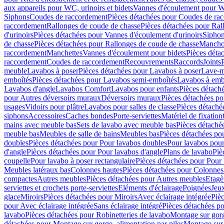
aux appareils pour WC, urinoirs et bidets
Vannes d'écoulement pour W
Siphons
Coudes de raccordement
Pièces détachées pour Coudes de ra
raccordement
Rallonges de coude de chasse
Pièces détachées pour Ral
d'urinoirs
Pièces détachées pour Vannes d'écoulement d'urinoirs
Siphon
de chasse
Pièces détachées pour Rallonges de coude de chasse
Mancho
raccordement
Manchettes
Vannes d'écoulement pour bidets
Pièces déta
raccordement
Coudes de raccordement
Recouvrements
Raccords
Joints
meuble
Lavabos à poser
Pièces détachées pour Lavabos à poser
Lave-m
emboîtés
Pièces détachées pour Lavabos semi-emboîtés
Lavabos à emb
Lavabos d'angle
Lavabos Comfort
Lavabos pour enfants
Pièces détach
pour Autres déversoirs muraux
Déversoirs muraux
Pièces détachées p
usages
Vidoirs pour plâtre
Lavabos pour salles de classe
Pièces détaché
siphons
Accessoires
Caches bondes
Porte-serviettes
Matériel de fixation
mains avec meuble bas
Sets de lavabo avec meuble bas
Pièces détaché
meuble bas
Meubles de salle de bains
Meubles bas
Pièces détachées po
doubles
Pièces détachées pour Pour lavabos doubles
Pour lavabos pou
d'angle
Pièces détachées pour Pour lavabos d'angle
Plans de lavabo
Piè
coupelle
Pour lavabo à poser rectangulaire
Pièces détachées pour Pour 
Meubles latéraux bas
Colonnes hautes
Pièces détachées pour Colonnes
compactes
Autres meubles
Pièces détachées pour Autres meubles
Etagè
serviettes et crochets porte-serviettes
Eléments d'éclairage
Poignées
Jeu
glace
Miroirs
Pièces détachées pour Miroirs
Avec éclairage intégrée
Pièc
pour Avec éclairage intégrée
Sans éclairage intégré
Pièces détachées po
lavabo
Pièces détachées pour Robinetteries de lavabo
Montage sur gorg
détachées pour Montage sur gorge, alimentation par piles
Montage sur 