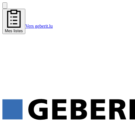
Vers geberit.lu
Mes listes