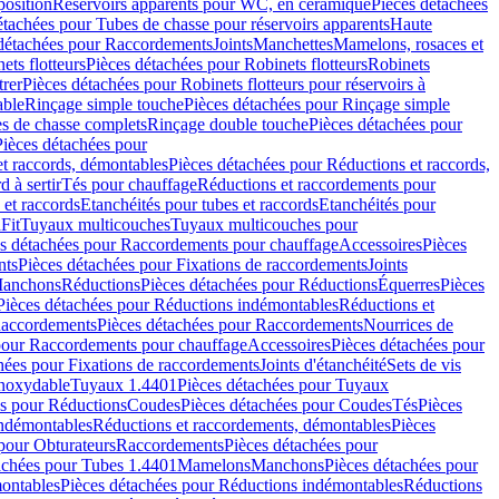
position
Réservoirs apparents pour WC, en céramique
Pièces détachées
étachées pour Tubes de chasse pour réservoirs apparents
Haute
détachées pour Raccordements
Joints
Manchettes
Mamelons, rosaces et
ets flotteurs
Pièces détachées pour Robinets flotteurs
Robinets
trer
Pièces détachées pour Robinets flotteurs pour réservoirs à
able
Rinçage simple touche
Pièces détachées pour Rinçage simple
s de chasse complets
Rinçage double touche
Pièces détachées pour
Pièces détachées pour
t raccords, démontables
Pièces détachées pour Réductions et raccords,
d à sertir
Tés pour chauffage
Réductions et raccordements pour
 et raccords
Etanchéités pour tubes et raccords
Etanchéités pour
Fit
Tuyaux multicouches
Tuyaux multicouches pour
s détachées pour Raccordements pour chauffage
Accessoires
Pièces
nts
Pièces détachées pour Fixations de raccordements
Joints
Manchons
Réductions
Pièces détachées pour Réductions
Équerres
Pièces
Pièces détachées pour Réductions indémontables
Réductions et
accordements
Pièces détachées pour Raccordements
Nourrices de
pour Raccordements pour chauffage
Accessoires
Pièces détachées pour
hées pour Fixations de raccordements
Joints d'étanchéité
Sets de vis
Inoxydable
Tuyaux 1.4401
Pièces détachées pour Tuyaux
es pour Réductions
Coudes
Pièces détachées pour Coudes
Tés
Pièces
indémontables
Réductions et raccordements, démontables
Pièces
pour Obturateurs
Raccordements
Pièces détachées pour
achées pour Tubes 1.4401
Mamelons
Manchons
Pièces détachées pour
ontables
Pièces détachées pour Réductions indémontables
Réductions