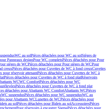
suspendus
WC au sol
Pièces détachées pour WC au sol
Sièges de
 pour Panneaux design
Pour WC complets
Pièces détachées pour Pour
Pour sièges de WC
Pièces détachées pour Pour sièges de WC
Pour
nd creux
Pièces détachées pour Cuvettes de WC à fond creux
Cuvettes
 pour réservoir attenant
Pièces détachées pour Cuvettes de WC à
lat
Pièces détachées pour Cuvettes de WC à fond plat
Réservoirs
Abattants WC
WC Comfort
Pièces détachées pour WC
surélevées
Pièces détachées pour Cuvettes de WC à fond plat
ces détachées pour Abattants WC Comfort
Abattants WC
Pièces
s
WC suspendus
Pièces détachées pour WC suspendus
WC au
hées pour Abattants WC
Lunettes de WC
Pièces détachées pour
idets au sol
Pièces détachées pour Bidets au sol
Accessoires
Pièces
clenchement
Pour réservoirs à encastrer Sigma
Pièces détachées pour