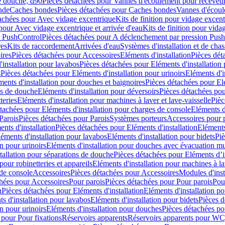
e douche, d90
Pièces détachées pour Vannes d'écoulement pour receveu
nde
Caches bondes
Pièces détachées pour Caches bondes
Vannes d'écoul
achées pour Avec vidage excentrique
Kits de finition pour vidage excen
pour Avec vidage excentrique et arrivée d'eau
Kits de finition pour vida
n PushControl
Pièces détachées pour A déclenchement par pression Pus
res
Kits de raccordement
Arrivées d'eau
Systèmes d'installation et de chas
ires
Pièces détachées pour Accessoires
Eléments d'installation
Pièces dét
'installation pour lavabos
Pièces détachées pour Eléments d'installation
s
Pièces détachées pour Eléments d'installation pour urinoirs
Eléments d'i
ments d'installation pour douches et baignoires
Pièces détachées pour Elé
ns de douche
Eléments d'installation pour déversoirs
Pièces détachées pou
teries
Eléments d'installation pour machines à laver et lave-vaisselle
Pièc
tachées pour Eléments d'installation pour charges de console
Eléments d'
Parois
Pièces détachées pour Parois
Systèmes porteurs
Accessoires pour p
nts d'installation
Pièces détachées pour Eléments d'installation
Eléments
éments d'installation pour lavabos
Eléments d'installation pour bidets
Piè
n pour urinoirs
Eléments d'installation pour douches avec évacuation m
tallation pour séparations de douche
Pièces détachées pour Eléments d’i
pour robinetteries et appareils
Eléments d'installation pour machines à lav
 de console
Accessoires
Pièces détachées pour Accessoires
Modules d'inst
hées pour Accessoires
Pour parois
Pièces détachées pour Pour parois
Pou
n
Pièces détachées pour Eléments d'installation
Eléments d'installation 
s d'installation pour lavabos
Eléments d'installation pour bidets
Pièces d
n pour urinoirs
Eléments d'installation pour douches
Pièces détachées po
 pour Pour fixations
Réservoirs apparents
Réservoirs apparents pour WC,