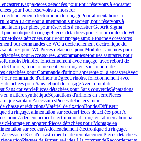
à encastrer Kappa
Pièces détachées pour Pour réservoirs à encastrer
chées pour Pour réservoirs à encastrer
 déclenchement électronique du rinçage
Pour alimentation sur
erit Sigma 12 cm
Pour alimentation sur secteur, pour réservoirs à
imentation par piles, pour réservoirs à encastrer Geberit Sigma
 pneumatique du rinçage
Pièces détachées pour Commandes de WC
ouche
Pièces détachées pour Pour rinçage simple touche
Accessoires
rement
Pour commandes de WC à déclenchement électronique du
 sanitaires pour WC
Pièces détachées pour Modules sanitaires pour
 détachées pour Accessoires
Consommables
Modules sanitaires pour
sol
Urinoirs
Urinoirs, fonctionnement avec rinçage, avec rebord de
rcle
Urinoirs, fonctionnement avec rinçage, sans rebord de
ces détachées pour Commande d'urinoir apparente ou à encastrer
Avec
r Pour commande d'urinoir intégrée
Urinoirs, fonctionnement avec
es détachées pour Sans rebord de rinçage
Avec rebord de
eau
Sans couvercle
Pièces détachées pour Sans couvercle
Séparations
rs en matière synthétique
Séparations d'urinoirs en verre
Pièces
ramique sanitaire
Accessoires
Pièces détachées pour
de chasse et réductions
Matériel de fixation
Bondes
Diffuseur
ue du rinçage, alimentation sur secteur
Pièces détachées pour A
ées pour A déclenchement électronique du rinçage, alimentation par
asic
Montage en apparent
Pièces détachées pour Montage en
imentation sur secteur
A déclenchement électronique du rinçage,
r Accessoires
Kits d'encastrement et de remplacement
Pièces détachées
 rénovation
Plaques de fermeture
Aides à la commande
Raccordements