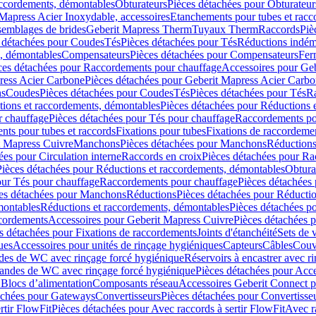
accordements, démontables
Obturateurs
Pièces détachées pour Obturateur
Mapress Acier Inoxydable, accessoires
Etanchements pour tubes et racc
ssemblages de brides
Geberit Mapress Therm
Tuyaux Therm
Raccords
Piè
 détachées pour Coudes
Tés
Pièces détachées pour Tés
Réductions indém
s, démontables
Compensateurs
Pièces détachées pour Compensateurs
Fer
ces détachées pour Raccordements pour chauffage
Accessoires pour Ge
ress Acier Carbone
Pièces détachées pour Geberit Mapress Acier Carb
ns
Coudes
Pièces détachées pour Coudes
Tés
Pièces détachées pour Tés
Ra
ions et raccordements, démontables
Pièces détachées pour Réductions 
r chauffage
Pièces détachées pour Tés pour chauffage
Raccordements po
ts pour tubes et raccords
Fixations pour tubes
Fixations de raccordeme
t Mapress Cuivre
Manchons
Pièces détachées pour Manchons
Réduction
ées pour Circulation interne
Raccords en croix
Pièces détachées pour Ra
Pièces détachées pour Réductions et raccordements, démontables
Obtura
our Tés pour chauffage
Raccordements pour chauffage
Pièces détachées
es détachées pour Manchons
Réductions
Pièces détachées pour Réducti
montables
Réductions et raccordements, démontables
Pièces détachées p
cordements
Accessoires pour Geberit Mapress Cuivre
Pièces détachées 
s détachées pour Fixations de raccordements
Joints d'étanchéité
Sets de 
ues
Accessoires pour unités de rinçage hygiéniques
Capteurs
Câbles
Couve
des de WC avec rinçage forcé hygiénique
Réservoirs à encastrer avec r
mandes de WC avec rinçage forcé hygiénique
Pièces détachées pour Acc
 Blocs d’alimentation
Composants réseau
Accessoires Geberit Connect p
achées pour Gateways
Convertisseurs
Pièces détachées pour Convertisse
rtir FlowFit
Pièces détachées pour Avec raccords à sertir FlowFit
Avec r