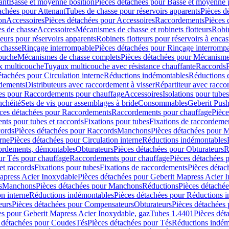
ant
Basse et moyenne position
Pièces détachées pour Basse et moyenne 
achées pour Attenant
Tubes de chasse pour réservoirs apparents
Pièces d
on
Accessoires
Pièces détachées pour Accessoires
Raccordements
Pièces 
s de chasse
Accessoires
Mécanismes de chasse et robinets flotteurs
Robin
eurs pour réservoirs apparents
Robinets flotteurs pour réservoirs à encas
 chasse
Rinçage interrompable
Pièces détachées pour Rinçage interromp
touche
Mécanismes de chasse complets
Pièces détachées pour Mécanisme
 multicouche
Tuyaux multicouche avec résistance chauffante
Raccords
étachées pour Circulation interne
Réductions indémontables
Réductions e
rdements
Distributeurs avec raccordement à visser
Répartiteur avec raccor
es pour Raccordements pour chauffage
Accessoires
Isolations pour tubes
nchéité
Sets de vis pour assemblages à bride
Consommables
Geberit Push
ces détachées pour Raccordements
Raccordements pour chauffage
Pièce
ts pour tubes et raccords
Fixations pour tubes
Fixations de raccordeme
ords
Pièces détachées pour Raccords
Manchons
Pièces détachées pour 
erne
Pièces détachées pour Circulation interne
Réductions indémontables
cordements, démontables
Obturateurs
Pièces détachées pour Obturateurs
R
ur Tés pour chauffage
Raccordements pour chauffage
Pièces détachées 
et raccords
Fixations pour tubes
Fixations de raccordements
Pièces détac
apress Acier Inoxydable
Pièces détachées pour Geberit Mapress Acier 
s
Manchons
Pièces détachées pour Manchons
Réductions
Pièces détaché
on interne
Réductions indémontables
Pièces détachées pour Réductions 
eurs
Pièces détachées pour Compensateurs
Obturateurs
Pièces détachées 
es pour Geberit Mapress Acier Inoxydable, gaz
Tubes 1.4401
Pièces dét
 détachées pour Coudes
Tés
Pièces détachées pour Tés
Réductions indém