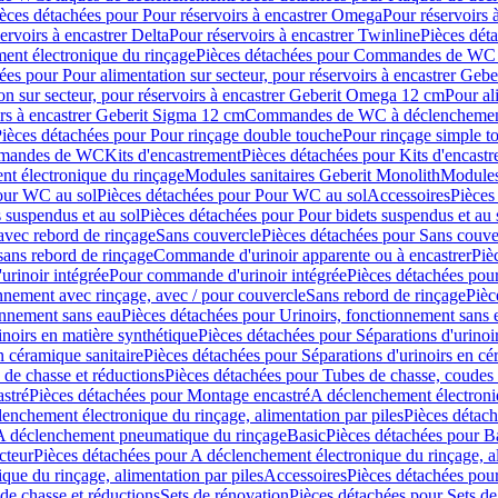
èces détachées pour Pour réservoirs à encastrer Omega
Pour réservoirs 
ervoirs à encastrer Delta
Pour réservoirs à encastrer Twinline
Pièces déta
t électronique du rinçage
Pièces détachées pour Commandes de WC à
ées pour Pour alimentation sur secteur, pour réservoirs à encastrer Geb
on sur secteur, pour réservoirs à encastrer Geberit Omega 12 cm
Pour al
irs à encastrer Geberit Sigma 12 cm
Commandes de WC à déclenchement
ièces détachées pour Pour rinçage double touche
Pour rinçage simple t
ommandes de WC
Kits d'encastrement
Pièces détachées pour Kits d'encast
t électronique du rinçage
Modules sanitaires Geberit Monolith
Modules
our WC au sol
Pièces détachées pour Pour WC au sol
Accessoires
Pièces
 suspendus et au sol
Pièces détachées pour Pour bidets suspendus et au 
avec rebord de rinçage
Sans couvercle
Pièces détachées pour Sans couve
sans rebord de rinçage
Commande d'urinoir apparente ou à encastrer
Piè
rinoir intégrée
Pour commande d'urinoir intégrée
Pièces détachées pou
nnement avec rinçage, avec / pour couvercle
Sans rebord de rinçage
Pièc
onnement sans eau
Pièces détachées pour Urinoirs, fonctionnement sans 
inoirs en matière synthétique
Pièces détachées pour Séparations d'urinoi
n céramique sanitaire
Pièces détachées pour Séparations d'urinoirs en cé
 de chasse et réductions
Pièces détachées pour Tubes de chasse, coudes 
stré
Pièces détachées pour Montage encastré
A déclenchement électroniq
enchement électronique du rinçage, alimentation par piles
Pièces détach
 A déclenchement pneumatique du rinçage
Basic
Pièces détachées pour B
cteur
Pièces détachées pour A déclenchement électronique du rinçage, al
que du rinçage, alimentation par piles
Accessoires
Pièces détachées pou
de chasse et réductions
Sets de rénovation
Pièces détachées pour Sets de