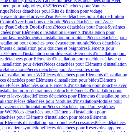
rs de douche, d90
Avec caches bondes
Pièces détachées pour Avec
ement pour baignoires, d52
Pièces détachées pour Vannes
trique
Pièces détachées pour Kits de finition pour vidage
ge excentrique et arrivée d'eau
Pièces détachées pour Kits de finition
hControl
Avec bouchons de bonde
Pièces détachées pour Avec
se d'eau
Geberit Duofix
Parois
Pièces détachées pour Parois
Systèmes
achées pour Eléments d'installation
Eléments d'installation pour
 pour lavabos
Eléments d'installation pour bidets
Pièces détachées pour
nstallation pour douches avec évacuation murale
Pièces détachées
ments d'installation pour douches et baignoires
Eléments pour
r Eléments d'installation pour déversoirs
Eléments d'installation pour
es détachées pour Eléments d'installation pour machines à laver et
installation pour éviers
Pièces détachées pour Eléments d'installation
réfabrications
Pièces détachées pour Accessoires pour
 d'installation pour WC
Pièces détachées pour Eléments d'installation
ces détachées pour Eléments d'installation pour bidets
Eléments
urale
Pièces détachées pour Eléments d'installation pour douches avec
nstallation pour séparations de douche
Eléments d'installation pour
er et lave-vaisselle
Pièces détachées pour Eléments d'installation pour
allation
Pièces détachées pour Modules d'installation
Modules pour
r systèmes d'alimentation
Pièces détachées pour Pour systèmes
pour WC
Pièces détachées pour Eléments d'installation pour
étachées pour Eléments d'installation pour bidets
Eléments
ur Eléments d'installation pour douches
Accessoires
Pièces détachées
 en matière synthétique
Pièces détachées pour Réservoirs apparents