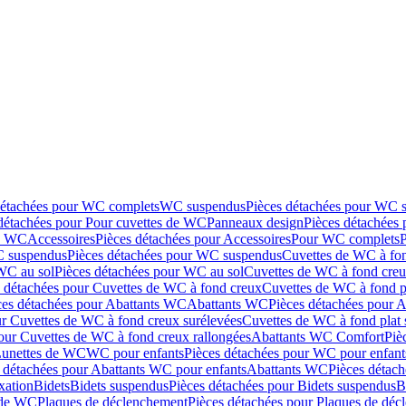
détachées pour WC complets
WC suspendus
Pièces détachées pour WC 
détachées pour Pour cuvettes de WC
Panneaux design
Pièces détachées
de WC
Accessoires
Pièces détachées pour Accessoires
Pour WC complets
 suspendus
Pièces détachées pour WC suspendus
Cuvettes de WC à fo
WC au sol
Pièces détachées pour WC au sol
Cuvettes de WC à fond creux
s détachées pour Cuvettes de WC à fond creux
Cuvettes de WC à fond p
ces détachées pour Abattants WC
Abattants WC
Pièces détachées pour 
ur Cuvettes de WC à fond creux surélevées
Cuvettes de WC à fond plat 
our Cuvettes de WC à fond creux rallongées
Abattants WC Comfort
Piè
Lunettes de WC
WC pour enfants
Pièces détachées pour WC pour enfant
 détachées pour Abattants WC pour enfants
Abattants WC
Pièces détac
ixation
Bidets
Bidets suspendus
Pièces détachées pour Bidets suspendus
B
 de WC
Plaques de déclenchement
Pièces détachées pour Plaques de dé