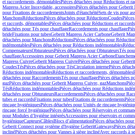
et raccordements, démontables
Pièces détachées pour Réductions et r
Mapress Acier Inoxydable, accessoires
Pièces détachées pour Geberit 
pour Fixations de raccordements
Joints d'étanchéité
Sets de vis pour a
Manchons
Réductions
Pièces détachées pour Réductions
Coudes
Pièces
et raccords, démontables
Pièces détachées pour Réductions et raccord
détachées pour Tés pour chauffage
Raccordements pour chauffage
Piè
bride
Fixations pour tubes
Geberit Mapress Acier Carbone
Geberit Map
détachées pour Manchons
Réductions
Pièces détachées pour Réductio
indémontables
Pièces détachées pour Réductions indémontables
Réduct
Compensateurs
Obturateurs
Pièces détachées pour Obturateurs
Tés pou
chauffage
Accessoires pour Geberit Mapress Acier Carbone
Etanchemen
Mapress Cuivre
Geberit Mapress Cuivre
Pièces détachées pour Geberi
Coudes
Tés
Pièces détachées pour Tés
Circulation interne
Pièces détach
Réductions indémontables
Réductions et raccordements, démontables
détachées pour Raccordements
Tés pour chauffage
Pièces détachées p
gaz
Pièces détachées pour Geberit Mapress Cuivre, gaz
Manchons
Pièc
Tés
Réductions indémontables
Pièces détachées pour Réductions indé
détachées pour Obturateurs
Raccordements
Pièces détachées pour Rac
tubes et raccords
Fixations pour tubes
Fixations de raccordements
Pièce
rinçage hygiéniques
Pièces détachées pour Unités de rinçage hygiéniq
rinçage forcé hygiénique
Pièces détachées pour Réservoirs et comman
pour Modules d’hygiène intégrés
Accessoires pour réservoirs et com
hygiénique
Capteurs
Câbles
Blocs d’alimentation
Pièces détachées pour
Geberit Connect pour système d'hygiène Geberit
Gateways
Pièces dét
incliné
Pièces détachées pour Vannes à siège incliné
Avec raccords à se