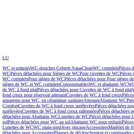
LU
WC et urinoirs
WC-douches Geberit AquaClean
WC complets
Pièces 
WC
Pièces détachées pour Sièges de WC
Pour cuvettes de WC
Pièces 
WC complets
Pour sièges de WC
Pièces détachées pour Pour sièges 
sièges de WC et WC complets
Consommables
WC et abattants WC
WC
de WC à fond plat
Pièces détachées pour Cuvettes de WC à fond plat
fond creux pour réservoir attenant
Cuvettes de WC à fond creux
Pièce
apparents pour WC, en céramique sanitaire
Attenant
Abattants WC
Piè
Comfort
Cuvettes de WC à fond creux surélevées
Pièces détachées po
surélevées
Cuvettes de WC à fond creux rallongées
Pièces détachées p
détachées pour Abattants WC
Lunettes de WC
Pièces détachées pour 
sol
Pièces détachées pour WC au sol
Abattants WC pour enfants
Pièces
Lunettes de WC
WC plain-pied
Avec rinçage
Accessoires
Matériel de f
détachées pour Accessoires
Plaques de déclenchement et commandes