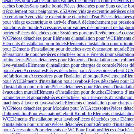
détachées pour Caches bondes
Vannes d'écoulement pour receveurs d
caches bondes
Sans cache bonde
Pièces détachées pour Sans cache bo
d'écoulement pour baignoires, d52
Avec vidage excentrique
Pièces dét
excentrique
Avec vidage excentrique et arrivée d'eau
Pièces détachées 
pour vidage excentrique et arrivée d'eau
A déclenchement par pressio
bouchons de bonde
Accessoires pour vannes d'écoulement de baignoi
porteurs
Pièces détachées pour Systèmes porteurs
Revêtements
Accesso
WC
Pièces détachées pour Eléments d'installation pour WC
Eléments d
Eléments d'installation pour bidets
Eléments d'installation pour urinoir
pour Eléments d'installation pour douches avec évacuation murale
Elé
séparations de douche
Pièces détachées pour Eléments pour séparatio
robinetteries
Pièces détachées pour Eléments d'installation pour robinet
lave-vaisselle
Eléments d'installation pour charges de console
Pièces dé
pour éviers
Accessoires
Pièces détachées pour Accessoires
Geberit GIS
préfabrications
Accessoires pour l'isolation phonique
Revêtements
Eléme
pour WC
Eléments d'installation pour lavabos
Pièces détachées pour El
d'installation pour urinoirs
Pièces détachées pour Eléments d'installatio
évacuation murale
Eléments d’installation pour douches
Eléments d’ins
robinetteries et appareils
Pièces détachées pour Eléments d'installation 
machines à laver et lave-vaisselle
Eléments d'installation pour charges
WC
Pièces détachées pour Modules pour WC
Accessoires
Pièces détac
d'alimentation
Pour évacuation
Geberit Kombifix
Eléments d'installatio
WC
Eléments d'installation pour lavabos
Pièces détachées pour Elément
d'installation pour urinoirs
Pièces détachées pour Eléments d'installatio
pour Accessoires
Pour eléments de WC
Pour fixations
Pièces détachées