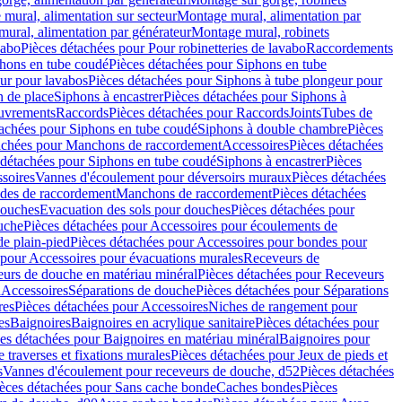
mural, alimentation sur secteur
Montage mural, alimentation par
ural, alimentation par générateur
Montage mural, robinets
vabo
Pièces détachées pour Pour robinetteries de lavabo
Raccordements
hons en tube coudé
Pièces détachées pour Siphons en tube
ur pour lavabos
Pièces détachées pour Siphons à tube plongeur pour
n de place
Siphons à encastrer
Pièces détachées pour Siphons à
uvrements
Raccords
Pièces détachées pour Raccords
Joints
Tubes de
tachées pour Siphons en tube coudé
Siphons à double chambre
Pièces
achées pour Manchons de raccordement
Accessoires
Pièces détachées
 détachées pour Siphons en tube coudé
Siphons à encastrer
Pièces
soires
Vannes d'écoulement pour déversoirs muraux
Pièces détachées
udes de raccordement
Manchons de raccordement
Pièces détachées
ouches
Evacuation des sols pour douches
Pièces détachées pour
uche
Pièces détachées pour Accessoires pour écoulements de
e plain-pied
Pièces détachées pour Accessoires pour bondes pour
 pour Accessoires pour évacuations murales
Receveurs de
urs de douche en matériau minéral
Pièces détachées pour Receveurs
n
Accessoires
Séparations de douche
Pièces détachées pour Séparations
res
Pièces détachées pour Accessoires
Niches de rangement pour
es
Baignoires
Baignoires en acrylique sanitaire
Pièces détachées pour
es détachées pour Baignoires en matériau minéral
Baignoires pour
e traverses et fixations murales
Pièces détachées pour Jeux de pieds et
s
Vannes d'écoulement pour receveurs de douche, d52
Pièces détachées
èces détachées pour Sans cache bonde
Caches bondes
Pièces