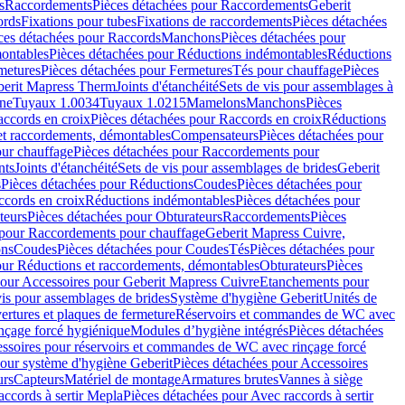
s
Raccordements
Pièces détachées pour Raccordements
Geberit
ords
Fixations pour tubes
Fixations de raccordements
Pièces détachées
ces détachées pour Raccords
Manchons
Pièces détachées pour
ontables
Pièces détachées pour Réductions indémontables
Réductions
metures
Pièces détachées pour Fermetures
Tés pour chauffage
Pièces
berit Mapress Therm
Joints d'étanchéité
Sets de vis pour assemblages à
one
Tuyaux 1.0034
Tuyaux 1.0215
Mamelons
Manchons
Pièces
ccords en croix
Pièces détachées pour Raccords en croix
Réductions
et raccordements, démontables
Compensateurs
Pièces détachées pour
ur chauffage
Pièces détachées pour Raccordements pour
nts
Joints d'étanchéité
Sets de vis pour assemblages de brides
Geberit
s
Pièces détachées pour Réductions
Coudes
Pièces détachées pour
ccords en croix
Réductions indémontables
Pièces détachées pour
teurs
Pièces détachées pour Obturateurs
Raccordements
Pièces
 pour Raccordements pour chauffage
Geberit Mapress Cuivre,
ons
Coudes
Pièces détachées pour Coudes
Tés
Pièces détachées pour
our Réductions et raccordements, démontables
Obturateurs
Pièces
pour Accessoires pour Geberit Mapress Cuivre
Etanchements pour
vis pour assemblages de brides
Système d'hygiène Geberit
Unités de
rtures et plaques de fermeture
Réservoirs et commandes de WC avec
inçage forcé hygiénique
Modules d’hygiène intégrés
Pièces détachées
essoires pour réservoirs et commandes de WC avec rinçage forcé
our système d'hygiène Geberit
Pièces détachées pour Accessoires
urs
Capteurs
Matériel de montage
Armatures brutes
Vannes à siège
accords à sertir Mepla
Pièces détachées pour Avec raccords à sertir