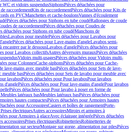
r WC et vidoirs suspendus
Siphons
Pièces détachées pour
 de raccordement
Kits de raccordement
Pièces détachées pour Kits de
ccords en PVC
Manchettes et cache-boulons
Vannes d'écoulement
oudé
Pièces détachées pour Siphons en tube coudé
Rallonges de coude
oudes de raccordement
Pièces détachées pour Coudes de
es détachées pour Siphons en tube coudé
Manchons de
bles
Lavabos pour meuble
Pièces détachées pour Lavabos pour
d'angle
Pièces détachées pour Lave-mains d'angle
Lavabos semi-
 encastrer par le dessous
Lavabos d'angle
Pièces détachées pour
es pour Lavabos collectifs
Autres déversoirs muraux
Pièces détachées
 suspendus
Vidoirs multi-usages
Pièces détachées pour Vidoirs multi-
hées pour Colonnes
Cache-siphons
Pièces détachées pour Cache-
de lave-mains avec meuble bas
Pièces détachées pour Sets de lave-
c meuble bas
Pièces détachées pour Sets de lavabo pour meuble avec
our lavabos
Pièces détachées pour Pour lavabos
Pour lavabos
ns d'angle
Pièces détachées pour Pour lave-mains d'angle
Pour lavabos
pelle
Pièces détachées pour Pour lavabo à poser en forme de
 Meubles latéraux bas
Meubles latéraux bas
Pièces détachées pour
rmoires hautes compactes
Pièces détachées pour Armoires hautes
étachées pour Accessoires
Casiers et boîtes de rangement
Porte-
Prises électriques
Autres accessoires
Miroirs et armoires à
hées pour Armoires à glace
Avec éclairage intégrée
Pièces détachées
es accessoires
Prises électriques
Robinetteries
Robinetteries de
imentation sur secteur
Montage sur gorge, alimentation par piles
Pièces
orge, alimentation par générateur
Montage sur gorge, robinets