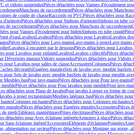
C et vidoirs suspendus
Pièces détachées pour Vannes d'écoulement pou
ccordement
Manchons de raccordement
Pièces détachées pour Manchons
longes de coude de chasse
Raccords en PVC
Pièces détachées pour Ra
s d'urinoirs
Pièces détachées pour Siphons d'urinoirs
Siphons en tube c
ns de raccordement
Pièces détachées pour Manchons de raccordement
C
chées pour Vannes d'écoulement pour bidets
Siphons en tube coudé
Pièc
Point d'eau
Lavabos
Lavabos
Pièces détachées pour Lavabos
Lavabos dou
ains
Pièces détachées pour Lave-mains
Lave-mains à poser
Lave-mains 
oîter
Lavabos à encastrer par le dessous
Pièces détachées pour Lavabos à
ées pour Lavabos pour enfants
Lavabos
Lavabos collectifs
Pièces détaché
our Déversoirs muraux
Vidoirs suspendus
Pièces détachées pour Vidoirs
es pour Lavabos pour salles de classe
Accessoires
Colonnes
Pièces détac
Caches décoratifs
Etagères murales
Sets de lavabo avec meuble bas
Sets 
es pour Sets de lavabo avec meuble bas
Sets de lavabo pour meuble ave
ur Meubles bas
Pour lave-mains
Pièces détachées pour Pour lave-mains
P
r meuble
Pièces détachées pour Pour lavabos pour meuble
Pour lave-mai
ces détachées pour Plans de lavabo
Pour lavabo à poser en forme de cou
lavabo à poser rectangulaire
Meubles latéraux bas
Pièces détachées pour
 hautes
Colonnes mi-hautes
Pièces détachées pour Colonnes mi-hautes
A
res murales
Pièces détachées pour Etagères murales
Accessoires
Pièces d
x de pieds
Tableaux magnétiques
Prises électriques
Pièces détachées pour 
es détachées pour Avec éclairage intégrée
Armoires à glace
Pièces détac
ur Sans éclairage intégré
Accessoires
Eléments d'éclairage
Poignées
Autr
e, alimentation sur secteur
Pièces détachées pour Montage sur gorge, al
gorge, alimentation par générateur
Pièces détachées pour Montage sur g