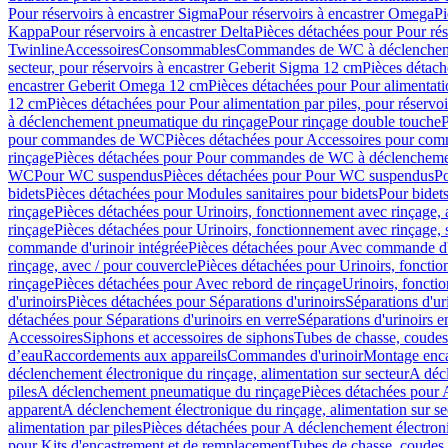
Pour réservoirs à encastrer Sigma
Pour réservoirs à encastrer Omega
Pi
Kappa
Pour réservoirs à encastrer Delta
Pièces détachées pour Pour rés
Twinline
Accessoires
Consommables
Commandes de WC à déclenchemen
secteur, pour réservoirs à encastrer Geberit Sigma 12 cm
Pièces détach
encastrer Geberit Omega 12 cm
Pièces détachées pour Pour alimentati
12 cm
Pièces détachées pour Pour alimentation par piles, pour réservo
à déclenchement pneumatique du rinçage
Pour rinçage double touche
P
pour commandes de WC
Pièces détachées pour Accessoires pour c
rinçage
Pièces détachées pour Pour commandes de WC à déclenchemen
WC
Pour WC suspendus
Pièces détachées pour Pour WC suspendus
P
bidets
Pièces détachées pour Modules sanitaires pour bidets
Pour bidets
rinçage
Pièces détachées pour Urinoirs, fonctionnement avec rinçage, 
rinçage
Pièces détachées pour Urinoirs, fonctionnement avec rinçage, 
commande d'urinoir intégrée
Pièces détachées pour Avec commande d'u
rinçage, avec / pour couvercle
Pièces détachées pour Urinoirs, fonctio
rinçage
Pièces détachées pour Avec rebord de rinçage
Urinoirs, foncti
d'urinoirs
Pièces détachées pour Séparations d'urinoirs
Séparations d'ur
détachées pour Séparations d'urinoirs en verre
Séparations d'urinoirs e
Accessoires
Siphons et accessoires de siphons
Tubes de chasse, coudes
d’eau
Raccordements aux appareils
Commandes d'urinoir
Montage enca
déclenchement électronique du rinçage, alimentation sur secteur
A décl
piles
A déclenchement pneumatique du rinçage
Pièces détachées pour
apparent
A déclenchement électronique du rinçage, alimentation sur se
alimentation par piles
Pièces détachées pour A déclenchement électroni
pour Kits d'encastrement et de remplacement
Tubes de chasse, coudes 