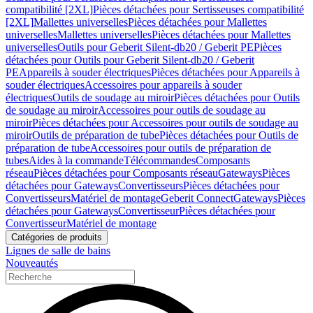
compatibilité [2XL]
Pièces détachées pour Sertisseuses compatibilité
[2XL]
Mallettes universelles
Pièces détachées pour Mallettes
universelles
Mallettes universelles
Pièces détachées pour Mallettes
universelles
Outils pour Geberit Silent-db20 / Geberit PE
Pièces
détachées pour Outils pour Geberit Silent-db20 / Geberit
PE
Appareils à souder électriques
Pièces détachées pour Appareils à
souder électriques
Accessoires pour appareils à souder
électriques
Outils de soudage au miroir
Pièces détachées pour Outils
de soudage au miroir
Accessoires pour outils de soudage au
miroir
Pièces détachées pour Accessoires pour outils de soudage au
miroir
Outils de préparation de tube
Pièces détachées pour Outils de
préparation de tube
Accessoires pour outils de préparation de
tubes
Aides à la commande
Télécommandes
Composants
réseau
Pièces détachées pour Composants réseau
Gateways
Pièces
détachées pour Gateways
Convertisseurs
Pièces détachées pour
Convertisseurs
Matériel de montage
Geberit Connect
Gateways
Pièces
détachées pour Gateways
Convertisseur
Pièces détachées pour
Convertisseur
Matériel de montage
Catégories de produits
Lignes de salle de bains
Nouveautés