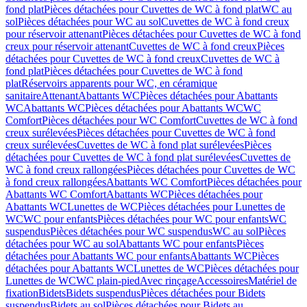
fond plat
Pièces détachées pour Cuvettes de WC à fond plat
WC au
sol
Pièces détachées pour WC au sol
Cuvettes de WC à fond creux
pour réservoir attenant
Pièces détachées pour Cuvettes de WC à fond
creux pour réservoir attenant
Cuvettes de WC à fond creux
Pièces
détachées pour Cuvettes de WC à fond creux
Cuvettes de WC à
fond plat
Pièces détachées pour Cuvettes de WC à fond
plat
Réservoirs apparents pour WC, en céramique
sanitaire
Attenant
Abattants WC
Pièces détachées pour Abattants
WC
Abattants WC
Pièces détachées pour Abattants WC
WC
Comfort
Pièces détachées pour WC Comfort
Cuvettes de WC à fond
creux surélevées
Pièces détachées pour Cuvettes de WC à fond
creux surélevées
Cuvettes de WC à fond plat surélevées
Pièces
détachées pour Cuvettes de WC à fond plat surélevées
Cuvettes de
WC à fond creux rallongées
Pièces détachées pour Cuvettes de WC
à fond creux rallongées
Abattants WC Comfort
Pièces détachées pour
Abattants WC Comfort
Abattants WC
Pièces détachées pour
Abattants WC
Lunettes de WC
Pièces détachées pour Lunettes de
WC
WC pour enfants
Pièces détachées pour WC pour enfants
WC
suspendus
Pièces détachées pour WC suspendus
WC au sol
Pièces
détachées pour WC au sol
Abattants WC pour enfants
Pièces
détachées pour Abattants WC pour enfants
Abattants WC
Pièces
détachées pour Abattants WC
Lunettes de WC
Pièces détachées pour
Lunettes de WC
WC plain-pied
Avec rinçage
Accessoires
Matériel de
fixation
Bidets
Bidets suspendus
Pièces détachées pour Bidets
suspendus
Bidets au sol
Pièces détachées pour Bidets au