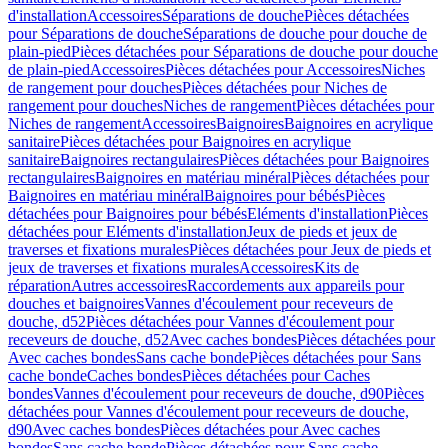
d'installation
Accessoires
Séparations de douche
Pièces détachées
pour Séparations de douche
Séparations de douche pour douche de
plain-pied
Pièces détachées pour Séparations de douche pour douche
de plain-pied
Accessoires
Pièces détachées pour Accessoires
Niches
de rangement pour douches
Pièces détachées pour Niches de
rangement pour douches
Niches de rangement
Pièces détachées pour
Niches de rangement
Accessoires
Baignoires
Baignoires en acrylique
sanitaire
Pièces détachées pour Baignoires en acrylique
sanitaire
Baignoires rectangulaires
Pièces détachées pour Baignoires
rectangulaires
Baignoires en matériau minéral
Pièces détachées pour
Baignoires en matériau minéral
Baignoires pour bébés
Pièces
détachées pour Baignoires pour bébés
Eléments d'installation
Pièces
détachées pour Eléments d'installation
Jeux de pieds et jeux de
traverses et fixations murales
Pièces détachées pour Jeux de pieds et
jeux de traverses et fixations murales
Accessoires
Kits de
réparation
Autres accessoires
Raccordements aux appareils pour
douches et baignoires
Vannes d'écoulement pour receveurs de
douche, d52
Pièces détachées pour Vannes d'écoulement pour
receveurs de douche, d52
Avec caches bondes
Pièces détachées pour
Avec caches bondes
Sans cache bonde
Pièces détachées pour Sans
cache bonde
Caches bondes
Pièces détachées pour Caches
bondes
Vannes d'écoulement pour receveurs de douche, d90
Pièces
détachées pour Vannes d'écoulement pour receveurs de douche,
d90
Avec caches bondes
Pièces détachées pour Avec caches
bondes
Sans cache bonde
Pièces détachées pour Sans cache