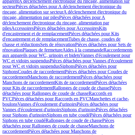
apparent
A déclenchement électronique du rinçage, alimentation sur
secteur
Pièces détachées pour A déclenchement électronique du
rinçage, alimentation sur secteur
A déclenchement électronique du
rinçage, alimentation par piles
Pièces détachées pour A
déclenchement électronique du rinçage, alimentation par
piles
Accessoires
Pièces détachées pour Accessoires
Kits
d'encastrement et de remplacement
Pièces détachées pour Kits
d'encastrement et de remplacement
Tubes de chasse, coudes de
chasse et réductions
Sets de rénovation
Pièces détachées pour Sets de
rénovation
Plaques de fermeture
Aides à la commande
Raccordements
aux appareils pour WC, urinoirs et bidets
Vannes d'écoulement pour
WC et vidoirs suspendus
Pièces détachées pour Vannes d'écoulement
pour WC et vidoirs suspendus
Siphons
Pièces détachées pour
Siphons
Coudes de raccordement
Pièces détachées pour Coudes de
raccordement
Manchons de raccordement
Pièces détachées pour
Manchons de raccordement
Kits de raccordement
Pièces détachées
pour Kits de raccordement
Rallonges de coude de chasse
Pièces
détachées pour Rallonges de coude de chasse
Raccords en
PVC
Pièces détachées pour Raccords en PVC
Manchettes et cache-
boulons
Vannes d'écoulement d'urinoirs
Pièces détachées pour
Vannes d'écoulement d'urinoirs
Siphons d'urinoirs
Pièces détachées
pour Siphons d'urinoirs
Siphons en tube coudé
Pièces détachées pour
Siphons en tube coudé
Rallonges de coude de chasse
Pièces
détachées pour Rallonges de coude de chasse
Manchons de
raccordement
Pièces détachées pour Manchons de