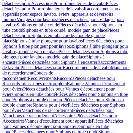
détachées pour Accessoires
Pour robinetteries de lavabo
Pièces
détachées pour Pour robinetteries de lavabo
Raccordements aux
appareils pour espace lavabo, éviers, appareils et déversoirs
muraux
Vidages pour lavabos
Pièces détachées pour Vidages pour
lavabos
Siphons en tube coudé
Pièces détachées pour Siphons en
tube coudé
Siphons en tube coudé, modèle gain de place
Pièces
détachées pour Siphons en tube coudé, modèle gain de
place
Siphons à tube plongeur pour lavabos
Pièces détachées pour
Siphons à tube plongeur pour lavabos
Siphons à tube plongeur pour
lavabos, modèle gain de place
Pièces détachées pour Siphons à tube
plongeur pour lavabos, modèle gain de place
Siphons à
encastrer
Pièces détachées pour Siphons à encastrer
Raccordements
de lavabo
Pièces détachées pour Raccordements de lavabo
Manchons
de raccordement
Coudes de
raccordement
Recouvrements
Raccords
Pièces détachées pour
Raccords
Joints
Tubes de trop-plein
Rallonges
Vannes d'écoulement
pour éviers
Pièces détachées pour Vannes d'écoulement pour
éviers
Siphons en tube coudé
Pièces détachées pour Siphons en tube
coudé
Siphons à double chambre
Pièces détachées pour Siphons à
double chambre
Siphons pour évier
Pièces détachées pour Siphons
pour évier
Manchons de raccordement
Pièces détachées pour
Manchons de raccordement
Accessoires
Pièces détachées pour
Accessoires
Vannes d'écoulement pour appareils
Pièces détachées
pour Vannes d'écoulement pour appareils
Siphons en tube
coudé
Pièces détachées pour Siphons en tube coudé
Siphons à