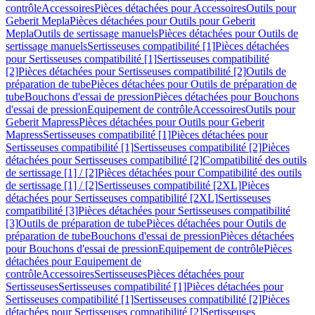
contrôle
Accessoires
Pièces détachées pour Accessoires
Outils pour
Geberit Mepla
Pièces détachées pour Outils pour Geberit
Mepla
Outils de sertissage manuels
Pièces détachées pour Outils de
sertissage manuels
Sertisseuses compatibilité [1]
Pièces détachées
pour Sertisseuses compatibilité [1]
Sertisseuses compatibilité
[2]
Pièces détachées pour Sertisseuses compatibilité [2]
Outils de
préparation de tube
Pièces détachées pour Outils de préparation de
tube
Bouchons d'essai de pression
Pièces détachées pour Bouchons
d'essai de pression
Equipement de contrôle
Accessoires
Outils pour
Geberit Mapress
Pièces détachées pour Outils pour Geberit
Mapress
Sertisseuses compatibilité [1]
Pièces détachées pour
Sertisseuses compatibilité [1]
Sertisseuses compatibilité [2]
Pièces
détachées pour Sertisseuses compatibilité [2]
Compatibilité des outils
de sertissage [1] / [2]
Pièces détachées pour Compatibilité des outils
de sertissage [1] / [2]
Sertisseuses compatibilité [2XL]
Pièces
détachées pour Sertisseuses compatibilité [2XL]
Sertisseuses
compatibilité [3]
Pièces détachées pour Sertisseuses compatibilité
[3]
Outils de préparation de tube
Pièces détachées pour Outils de
préparation de tube
Bouchons d'essai de pression
Pièces détachées
pour Bouchons d'essai de pression
Equipement de contrôle
Pièces
détachées pour Equipement de
contrôle
Accessoires
Sertisseuses
Pièces détachées pour
Sertisseuses
Sertisseuses compatibilité [1]
Pièces détachées pour
Sertisseuses compatibilité [1]
Sertisseuses compatibilité [2]
Pièces
détachées pour Sertisseuses compatibilité [2]
Sertisseuses