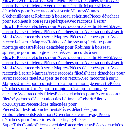
FlowFit
Avec raccords à sertir Mepla
Pièces détachées pour Avec
raccords à sertir Mepla
Avec raccords à sertir Mapress
Pièces
détachées pour Avec raccords à sertir Mapress
Vannes
d’échantillonnage
Robinets à boisseau sphérique
Pièces détachées
pour Robinets à boisseau sphérique
Avec raccords à sertir
FlowFit
Pièces détachées pour Avec raccords à sertir FlowFit
Avec
raccords à sertir Mepla
Pièces détachées pour Avec raccords à sertir
Mepla
Avec raccords à sertir Mapress
Pièces détachées pour Avec
raccords à sertir Mapress
Robinets à boisseau sphérique pour
montage encastré
Pièces détachées pour Robinets à boisseau
sphérique pour montage encastré
Avec raccords à sertir
FlowFit
Pièces détachées pour Avec raccords à sertir FlowFit
Avec
raccords à sertir Mepla
Pièces détachées pour Avec raccords à sertir
Mepla
Avec raccords à sertir Mapress
Pièces détachées pour Avec
raccords à sertir Mapress
Avec raccords filetés
Pièces détachées pour
Avec raccords filetés
Clapets de non retour
Avec raccords à sertir
Mapress
Unités pour compteur d'eau pour montage encastré
Pièces
détachées pour Unités pour compteur d'eau pour montage
encastré
Avec raccords filetés
Pièces détachées pour Avec raccords
filetés
Systèmes d'évacuation des bâtiments
Geberit Silent-
db20
Tuyaux
Pièces
Pièces détachées pour
Pièces
Coudes
Embranchements
Pièces détachées pour
Embranchements
Réductions
Ouvertures de nettoyage
Pièces
détachées pour Ouvertures de nettoyage
Pièces
SuperTube
Coudes
Pièces spéciales
Raccordements
Pièces détachées