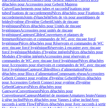
détachées pour Accessoires pour Geberit Mapress
Cuivre
Etanchements pour tubes et raccords
Fixations pour
tubes
Fixations de raccordements
Pièces détachées pour Fixations de
raccordements
Joints d'étanchéité
Sets de vis pour assemblages de
brides
Système d'hygiène Geberit
Unités de rinçage
hygiéniques
Pièces détachées pour Unités de rinçage
hygiéniques
Accessoires pour unités de rinçage
hygiéniques
Capteurs
Câbles
Couvertures et plaques de
fermeture
Réservoirs et commandes de WC avec rinçage forcé
hygiénique
Pièces détachées pour Réservoirs et commandes de WC
avec rinçage forcé hygiénique
Réservoirs à encastrer avec rinçage
forcé hygiénique
Modules d’hygiène intégrés
Pièces détachées pour
Modules d’hygiène intégrés
Accessoires pour réservoirs et
commandes de WC avec rinçage forcé hygiénique
Pièces détachées
pour Accessoires pour réservoirs et commandes de WC avec rinçage
forcé hygiénique
Capteurs
Câbles
Blocs d’alimentation
Pièces
détachées pour Blocs d’alimentation
Composants réseau
Accessoires
Geberit Connect pour système d'hygiène Geberit
Pièces détachées
pour Accessoires Geberit Connect pour système d'hygiène
Geberit
Gateways
Pièces détachées pour
Gateways
Convertisseurs
Pièces détachées pour
Convertisseurs
Capteurs
Matériel de montage
Armatures brutes
Vannes
à siège incliné
Pièces détachées pour Vannes à siège incliné
Avec
raccords à sertir FlowFit
Pièces détachées pour Avec raccords à sertir