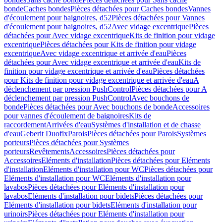
bonde
Caches bondes
Pièces détachées pour Caches bondes
Vannes
d'écoulement pour baignoires, d52
Pièces détachées pour Vannes
d'écoulement pour baignoires, d52
Avec vidage excentrique
Pièces
détachées pour Avec vidage excentrique
Kits de finition pour vidage
excentrique
Pièces détachées pour Kits de finition pour vidage
excentrique
Avec vidage excentrique et arrivée d'eau
Pièces
détachées pour Avec vidage excentrique et arrivée d'eau
Kits de
finition pour vidage excentrique et arrivée d'eau
Pièces détachées
pour Kits de finition pour vidage excentrique et arrivée d'eau
A
déclenchement par pression PushControl
Pièces détachées pour A
déclenchement par pression PushControl
Avec bouchons de
bonde
Pièces détachées pour Avec bouchons de bonde
Accessoires
pour vannes d'écoulement de baignoires
Kits de
raccordement
Arrivées d'eau
Systèmes d'installation et de chasse
d'eau
Geberit Duofix
Parois
Pièces détachées pour Parois
Systèmes
porteurs
Pièces détachées pour Systèmes
porteurs
Revêtements
Accessoires
Pièces détachées pour
Accessoires
Eléments d'installation
Pièces détachées pour Eléments
d'installation
Eléments d'installation pour WC
Pièces détachées pour
Eléments d'installation pour WC
Eléments d'installation pour
lavabos
Pièces détachées pour Eléments d'installation pour
lavabos
Eléments d'installation pour bidets
Pièces détachées pour
Eléments d'installation pour bidets
Eléments d'installation pour
urinoirs
Pièces détachées pour Eléments d'installation pour