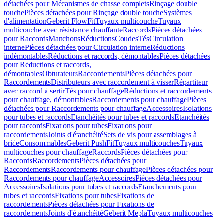
détachées pour Mécanismes de chasse complets
Rinçage double
touche
Pièces détachées pour Rinçage double touche
Systèmes
d'alimentation
Geberit FlowFit
Tuyaux multicouche
Tuyaux
multicouche avec résistance chauffante
Raccords
Pièces détachées
pour Raccords
Manchons
Réductions
Coudes
Tés
Circulation
interne
Pièces détachées pour Circulation interne
Réductions
indémontables
Réductions et raccords, démontables
Pièces détachées
pour Réductions et raccords,
démontables
Obturateurs
Raccordements
Pièces détachées pour
Raccordements
Distributeurs avec raccordement à visser
Répartiteur
avec raccord à sertir
Tés pour chauffage
Réductions et raccordements
pour chauffage, démontables
Raccordements pour chauffage
Pièces
détachées pour Raccordements pour chauffage
Accessoires
Isolations
pour tubes et raccords
Etanchéités pour tubes et raccords
Etanchéités
pour raccords
Fixations pour tubes
Fixations pour
raccordements
Joints d'étanchéité
Sets de vis pour assemblages à
bride
Consommables
Geberit PushFit
Tuyaux multicouches
Tuyaux
multicouches pour chauffage
Raccords
Pièces détachées pour
Raccords
Raccordements
Pièces détachées pour
Raccordements
Raccordements pour chauffage
Pièces détachées pour
Raccordements pour chauffage
Accessoires
Pièces détachées pour
Accessoires
Isolations pour tubes et raccords
Etanchements pour
tubes et raccords
Fixations pour tubes
Fixations de
raccordements
Pièces détachées pour Fixations de
raccordements
Joints d'étanchéité
Geberit Mepla
Tuyaux multicouches