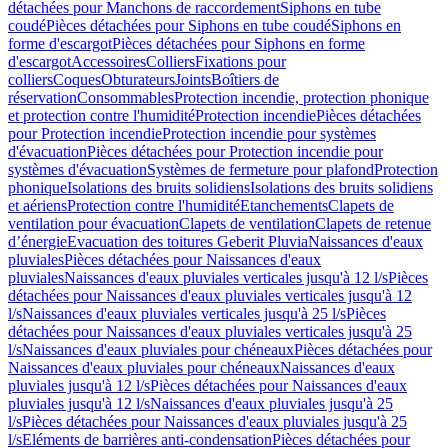
détachées pour Manchons de raccordement
Siphons en tube
coudé
Pièces détachées pour Siphons en tube coudé
Siphons en
forme d'escargot
Pièces détachées pour Siphons en forme
d'escargot
Accessoires
Colliers
Fixations pour
colliers
Coques
Obturateurs
Joints
Boîtiers de
réservation
Consommables
Protection incendie, protection phonique
et protection contre l'humidité
Protection incendie
Pièces détachées
pour Protection incendie
Protection incendie pour systèmes
d'évacuation
Pièces détachées pour Protection incendie pour
systèmes d'évacuation
Systèmes de fermeture pour plafond
Protection
phonique
Isolations des bruits solidiens
Isolations des bruits solidiens
et aériens
Protection contre l'humidité
Etanchements
Clapets de
ventilation pour évacuation
Clapets de ventilation
Clapets de retenue
d’énergie
Evacuation des toitures Geberit Pluvia
Naissances d'eaux
pluviales
Pièces détachées pour Naissances d'eaux
pluviales
Naissances d'eaux pluviales verticales jusqu'à 12 l/s
Pièces
détachées pour Naissances d'eaux pluviales verticales jusqu'à 12
l/s
Naissances d'eaux pluviales verticales jusqu'à 25 l/s
Pièces
détachées pour Naissances d'eaux pluviales verticales jusqu'à 25
l/s
Naissances d'eaux pluviales pour chéneaux
Pièces détachées pour
Naissances d'eaux pluviales pour chéneaux
Naissances d'eaux
pluviales jusqu'à 12 l/s
Pièces détachées pour Naissances d'eaux
pluviales jusqu'à 12 l/s
Naissances d'eaux pluviales jusqu'à 25
l/s
Pièces détachées pour Naissances d'eaux pluviales jusqu'à 25
l/s
Eléments de barrières anti-condensation
Pièces détachées pour