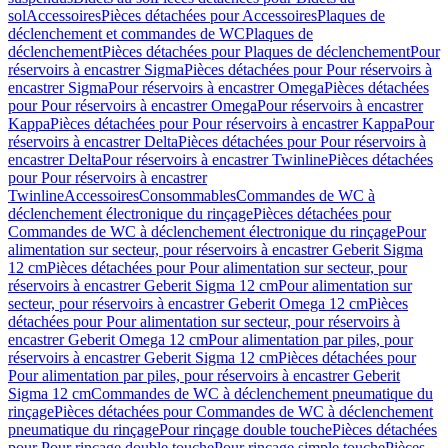
sol
Accessoires
Pièces détachées pour Accessoires
Plaques de
déclenchement et commandes de WC
Plaques de
déclenchement
Pièces détachées pour Plaques de déclenchement
Pour
réservoirs à encastrer Sigma
Pièces détachées pour Pour réservoirs à
encastrer Sigma
Pour réservoirs à encastrer Omega
Pièces détachées
pour Pour réservoirs à encastrer Omega
Pour réservoirs à encastrer
Kappa
Pièces détachées pour Pour réservoirs à encastrer Kappa
Pour
réservoirs à encastrer Delta
Pièces détachées pour Pour réservoirs à
encastrer Delta
Pour réservoirs à encastrer Twinline
Pièces détachées
pour Pour réservoirs à encastrer
Twinline
Accessoires
Consommables
Commandes de WC à
déclenchement électronique du rinçage
Pièces détachées pour
Commandes de WC à déclenchement électronique du rinçage
Pour
alimentation sur secteur, pour réservoirs à encastrer Geberit Sigma
12 cm
Pièces détachées pour Pour alimentation sur secteur, pour
réservoirs à encastrer Geberit Sigma 12 cm
Pour alimentation sur
secteur, pour réservoirs à encastrer Geberit Omega 12 cm
Pièces
détachées pour Pour alimentation sur secteur, pour réservoirs à
encastrer Geberit Omega 12 cm
Pour alimentation par piles, pour
réservoirs à encastrer Geberit Sigma 12 cm
Pièces détachées pour
Pour alimentation par piles, pour réservoirs à encastrer Geberit
Sigma 12 cm
Commandes de WC à déclenchement pneumatique du
rinçage
Pièces détachées pour Commandes de WC à déclenchement
pneumatique du rinçage
Pour rinçage double touche
Pièces détachées
pour Pour rinçage double touche
Pour rinçage simple touche
Pièces