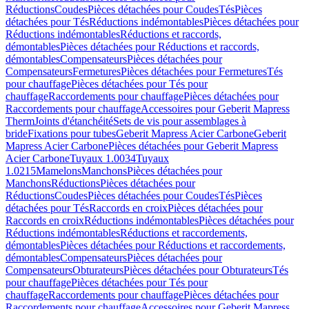
Réductions
Coudes
Pièces détachées pour Coudes
Tés
Pièces
détachées pour Tés
Réductions indémontables
Pièces détachées pour
Réductions indémontables
Réductions et raccords,
démontables
Pièces détachées pour Réductions et raccords,
démontables
Compensateurs
Pièces détachées pour
Compensateurs
Fermetures
Pièces détachées pour Fermetures
Tés
pour chauffage
Pièces détachées pour Tés pour
chauffage
Raccordements pour chauffage
Pièces détachées pour
Raccordements pour chauffage
Accessoires pour Geberit Mapress
Therm
Joints d'étanchéité
Sets de vis pour assemblages à
bride
Fixations pour tubes
Geberit Mapress Acier Carbone
Geberit
Mapress Acier Carbone
Pièces détachées pour Geberit Mapress
Acier Carbone
Tuyaux 1.0034
Tuyaux
1.0215
Mamelons
Manchons
Pièces détachées pour
Manchons
Réductions
Pièces détachées pour
Réductions
Coudes
Pièces détachées pour Coudes
Tés
Pièces
détachées pour Tés
Raccords en croix
Pièces détachées pour
Raccords en croix
Réductions indémontables
Pièces détachées pour
Réductions indémontables
Réductions et raccordements,
démontables
Pièces détachées pour Réductions et raccordements,
démontables
Compensateurs
Pièces détachées pour
Compensateurs
Obturateurs
Pièces détachées pour Obturateurs
Tés
pour chauffage
Pièces détachées pour Tés pour
chauffage
Raccordements pour chauffage
Pièces détachées pour
Raccordements pour chauffage
Accessoires pour Geberit Mapress