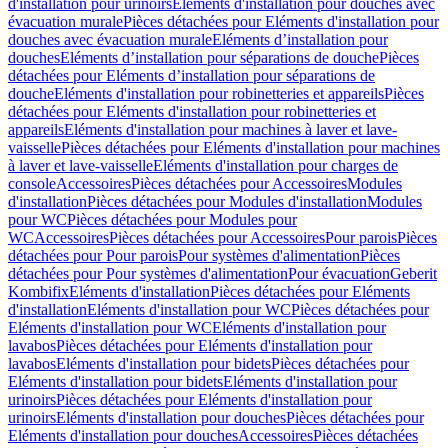
d'installation pour urinoirs
Eléments d'installation pour douches avec
évacuation murale
Pièces détachées pour Eléments d'installation pour
douches avec évacuation murale
Eléments d’installation pour
douches
Eléments d’installation pour séparations de douche
Pièces
détachées pour Eléments d’installation pour séparations de
douche
Eléments d'installation pour robinetteries et appareils
Pièces
détachées pour Eléments d'installation pour robinetteries et
appareils
Eléments d'installation pour machines à laver et lave-
vaisselle
Pièces détachées pour Eléments d'installation pour machines
à laver et lave-vaisselle
Eléments d'installation pour charges de
console
Accessoires
Pièces détachées pour Accessoires
Modules
d'installation
Pièces détachées pour Modules d'installation
Modules
pour WC
Pièces détachées pour Modules pour
WC
Accessoires
Pièces détachées pour Accessoires
Pour parois
Pièces
détachées pour Pour parois
Pour systèmes d'alimentation
Pièces
détachées pour Pour systèmes d'alimentation
Pour évacuation
Geberit
Kombifix
Eléments d'installation
Pièces détachées pour Eléments
d'installation
Eléments d'installation pour WC
Pièces détachées pour
Eléments d'installation pour WC
Eléments d'installation pour
lavabos
Pièces détachées pour Eléments d'installation pour
lavabos
Eléments d'installation pour bidets
Pièces détachées pour
Eléments d'installation pour bidets
Eléments d'installation pour
urinoirs
Pièces détachées pour Eléments d'installation pour
urinoirs
Eléments d'installation pour douches
Pièces détachées pour
Eléments d'installation pour douches
Accessoires
Pièces détachées