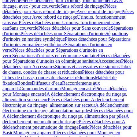
couvercle
Pièces détachées pour Urinoirs, fonctionnement avec
rinçage, avec / pour couvercle
Sans rebord de rinçage
Pièces
détachées pour Sans rebord de rinçage
Avec rebord de rinçage
Pièces
détachées pour Avec rebord de rinçage
Urinoirs, fonctionnement
sans eau
Pièces détachées pour Urinoirs, fonctionnement sans
eau
Sans couvercle
Pièces détachées pour Sans couvercle
Séparations
d'urinoirs
Pièces détachées pour Séparations d'urinoirs
Séparations
d'urinoirs en matière synthétique
Pièces détachées pour Séparations
d'urinoirs en matière synthétique
Séparations d'urinoirs en
verre
Pièces détachées pour Séparations d'urinoirs en
verre
Séparations d'urinoirs en céramique sanitaire
Pièces détachées
pour Séparations d'urinoirs en céramique sanitaire
Accessoires
Pièces
détachées pour Accessoires
Siphons et accessoires de siphons
Tubes
de chasse, coudes de chasse et réductions
Pièces détachées pour
Tubes de chasse, coudes de chasse et réductions
Matériel de
fixation
Bondes
Diffuseur d’eau
Raccordements aux
appareils
Commandes d'urinoir
Montage encastré
Pièces détachées
pour Montage encastré
A déclenchement électronique du rinçage,
alimentation sur secteur
Pièces détachées pour A déclenchement
électronique du rinçage, alimentation sur secteur
A déclenchement
électronique du rinçage, alimentation par piles
Pièces détachées pour
A déclenchement électronique du rinçage, alimentation par piles
A
déclenchement pneumatique du rinçage
Pièces détachées pour A
déclenchement pneumatique du rinçage
Basic
Pièces détachées pour
Basic
Montage en apparent
Pièces détachées pour Montage en