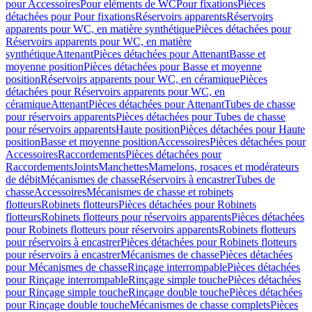
pour Accessoires
Pour eléments de WC
Pour fixations
Pièces
détachées pour Pour fixations
Réservoirs apparents
Réservoirs
apparents pour WC, en matière synthétique
Pièces détachées pour
Réservoirs apparents pour WC, en matière
synthétique
Attenant
Pièces détachées pour Attenant
Basse et
moyenne position
Pièces détachées pour Basse et moyenne
position
Réservoirs apparents pour WC, en céramique
Pièces
détachées pour Réservoirs apparents pour WC, en
céramique
Attenant
Pièces détachées pour Attenant
Tubes de chasse
pour réservoirs apparents
Pièces détachées pour Tubes de chasse
pour réservoirs apparents
Haute position
Pièces détachées pour Haute
position
Basse et moyenne position
Accessoires
Pièces détachées pour
Accessoires
Raccordements
Pièces détachées pour
Raccordements
Joints
Manchettes
Mamelons, rosaces et modérateurs
de débit
Mécanismes de chasse
Réservoirs à encastrer
Tubes de
chasse
Accessoires
Mécanismes de chasse et robinets
flotteurs
Robinets flotteurs
Pièces détachées pour Robinets
flotteurs
Robinets flotteurs pour réservoirs apparents
Pièces détachées
pour Robinets flotteurs pour réservoirs apparents
Robinets flotteurs
pour réservoirs à encastrer
Pièces détachées pour Robinets flotteurs
pour réservoirs à encastrer
Mécanismes de chasse
Pièces détachées
pour Mécanismes de chasse
Rinçage interrompable
Pièces détachées
pour Rinçage interrompable
Rinçage simple touche
Pièces détachées
pour Rinçage simple touche
Rinçage double touche
Pièces détachées
pour Rinçage double touche
Mécanismes de chasse complets
Pièces