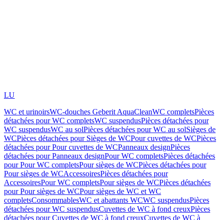
LU
WC et urinoirs
WC-douches Geberit AquaClean
WC complets
Pièces
détachées pour WC complets
WC suspendus
Pièces détachées pour
WC suspendus
WC au sol
Pièces détachées pour WC au sol
Sièges de
WC
Pièces détachées pour Sièges de WC
Pour cuvettes de WC
Pièces
détachées pour Pour cuvettes de WC
Panneaux design
Pièces
détachées pour Panneaux design
Pour WC complets
Pièces détachées
pour Pour WC complets
Pour sièges de WC
Pièces détachées pour
Pour sièges de WC
Accessoires
Pièces détachées pour
Accessoires
Pour WC complets
Pour sièges de WC
Pièces détachées
pour Pour sièges de WC
Pour sièges de WC et WC
complets
Consommables
WC et abattants WC
WC suspendus
Pièces
détachées pour WC suspendus
Cuvettes de WC à fond creux
Pièces
détachées pour Cuvettes de WC à fond creux
Cuvettes de WC à