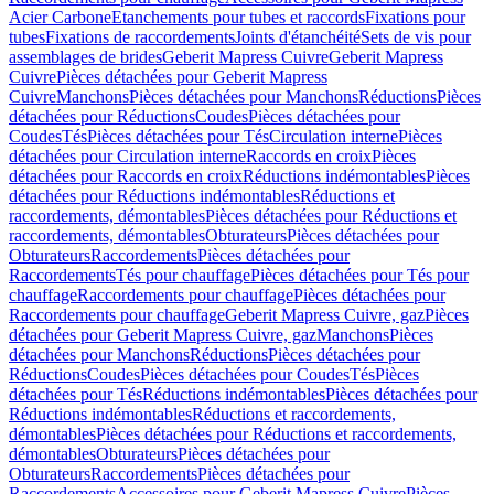
Acier Carbone
Etanchements pour tubes et raccords
Fixations pour
tubes
Fixations de raccordements
Joints d'étanchéité
Sets de vis pour
assemblages de brides
Geberit Mapress Cuivre
Geberit Mapress
Cuivre
Pièces détachées pour Geberit Mapress
Cuivre
Manchons
Pièces détachées pour Manchons
Réductions
Pièces
détachées pour Réductions
Coudes
Pièces détachées pour
Coudes
Tés
Pièces détachées pour Tés
Circulation interne
Pièces
détachées pour Circulation interne
Raccords en croix
Pièces
détachées pour Raccords en croix
Réductions indémontables
Pièces
détachées pour Réductions indémontables
Réductions et
raccordements, démontables
Pièces détachées pour Réductions et
raccordements, démontables
Obturateurs
Pièces détachées pour
Obturateurs
Raccordements
Pièces détachées pour
Raccordements
Tés pour chauffage
Pièces détachées pour Tés pour
chauffage
Raccordements pour chauffage
Pièces détachées pour
Raccordements pour chauffage
Geberit Mapress Cuivre, gaz
Pièces
détachées pour Geberit Mapress Cuivre, gaz
Manchons
Pièces
détachées pour Manchons
Réductions
Pièces détachées pour
Réductions
Coudes
Pièces détachées pour Coudes
Tés
Pièces
détachées pour Tés
Réductions indémontables
Pièces détachées pour
Réductions indémontables
Réductions et raccordements,
démontables
Pièces détachées pour Réductions et raccordements,
démontables
Obturateurs
Pièces détachées pour
Obturateurs
Raccordements
Pièces détachées pour
Raccordements
Accessoires pour Geberit Mapress Cuivre
Pièces