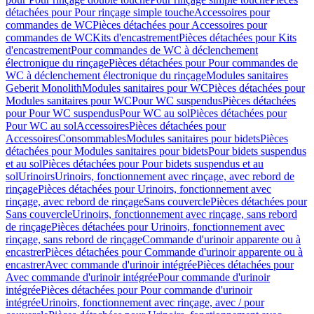
détachées pour Pour rinçage simple touche
Accessoires pour
commandes de WC
Pièces détachées pour Accessoires pour
commandes de WC
Kits d'encastrement
Pièces détachées pour Kits
d'encastrement
Pour commandes de WC à déclenchement
électronique du rinçage
Pièces détachées pour Pour commandes de
WC à déclenchement électronique du rinçage
Modules sanitaires
Geberit Monolith
Modules sanitaires pour WC
Pièces détachées pour
Modules sanitaires pour WC
Pour WC suspendus
Pièces détachées
pour Pour WC suspendus
Pour WC au sol
Pièces détachées pour
Pour WC au sol
Accessoires
Pièces détachées pour
Accessoires
Consommables
Modules sanitaires pour bidets
Pièces
détachées pour Modules sanitaires pour bidets
Pour bidets suspendus
et au sol
Pièces détachées pour Pour bidets suspendus et au
sol
Urinoirs
Urinoirs, fonctionnement avec rinçage, avec rebord de
rinçage
Pièces détachées pour Urinoirs, fonctionnement avec
rinçage, avec rebord de rinçage
Sans couvercle
Pièces détachées pour
Sans couvercle
Urinoirs, fonctionnement avec rinçage, sans rebord
de rinçage
Pièces détachées pour Urinoirs, fonctionnement avec
rinçage, sans rebord de rinçage
Commande d'urinoir apparente ou à
encastrer
Pièces détachées pour Commande d'urinoir apparente ou à
encastrer
Avec commande d'urinoir intégrée
Pièces détachées pour
Avec commande d'urinoir intégrée
Pour commande d'urinoir
intégrée
Pièces détachées pour Pour commande d'urinoir
intégrée
Urinoirs, fonctionnement avec rinçage, avec / pour