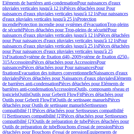
Eléments de barrières anti-condensation
Pour naissances d'eaux
pluviales verticales jusqu'à 12 l/s
Pièces détachées pour Pour
naissances d'eaux pluviales verticales jusqu'à 12 l/s
Pour naissances
d'eaux pluviales verticales jusqu'à 25 l/s
Protection
incendie
Protection incendie pour systèmes d'évacuation
Trop-pleins
de sécurité
Pièces détachées pour Trop-pleins de sécurité
Pour
naissances d'eaux pluviales verticales jusqu'à 12 l/s
Pièces détachées
pour Pour naissances d'eaux pluviales verticales jusqu'à 12 l/s
Pour
naissances d'eaux pluviales verticales jusqu'à 25 l/s
Pièces détachées
pour Pour naissances d'eaux pluviales verticales jusqu'à 25
l/s
Fixations
Système de fixation d40–200
Système de fixation d250–
315
Accessoires
Pièces détachées pour Accessoires
Pour
naissances
Pièces détachées pour Pour naissances
Pour
fixations
Evacuation des toitures conventionnelle
Naissances d'eaux
pluviales
Pièces détachées pour Naissances d'eaux pluviales
Eléments
de barrières anti-condensation
Pièces détachées pour Eléments de
barrières anti-condensation
Accessoires
Outils, composants réseau et
logiciels
Outils
Outils pour Geberit FlowFit
Pièces détachées pour
Outils pour Geberit FlowFit
Outils de sertissage manuels
Pièces
détachées pour Outils de sertissage manuels
Sertisseuses
compatibilité [1]
Pièces détachées pour Sertisseuses compatibilité
[1]
Sertisseuses compatibilité [2]
Pièces détachées pour Sertisseuses
compatibilité [2]
Outils de préparation de tube
Pièces détachées pour
Outils de préparation de tube
Bouchons d'essai de pression
Pièces
détachées pour Bouchons d'essai de pression
Equipements de