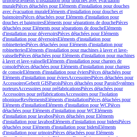
urinoirs
Eléments d'installation pour douches avec évacuation
murale
Pièces détachées pour Eléments d'installation pour douches
avec évacuation murale
Eléments d'installation pour douches et
baignoires
Pièces détachées pour Eléments d'installation pour
douches et baignoires
Eléments pour séparations de douche
Pièces
détachées pour Eléments pour séparations de douche
Eléments
d'installation pour déversoirs
Pièces détachées pour Eléments
d'installation pour déversoirs
Eléments d'installation pour
robinetteries
Pièces détachées pour Eléments d'installation pour
robinetteries
Eléments d'installation pour machines à laver et lave-
vaisselle
Pièces détachées pour Eléments d'installation pour machines
à laver et lave-vaisselle
Eléments d'installation pour charges de
console
Pièces détachées pour Eléments d'installation pour charges
de console
Eléments d'installation pour éviers
Pièces détachées pour
Eléments d'installation pour éviers
Accessoires
Pièces détachées pour
Accessoires
Geberit GIS
Parois
Pièces détachées pour Parois
Systèmes
porteurs
Accessoires pour préfabrications
Pièces détachées pour
Accessoires pour préfabrications
Accessoires pour l'isolation
phonique
Revêtements
Eléments d'installation
Pièces détachées pour
Eléments d'installation
Eléments d'installation pour WC
Pièces
détachées pour Eléments d'installation pour WC
Eléments
d'installation pour lavabos
Pièces détachées pour Eléments
d'installation pour lavabos
Eléments d'installation pour bidets
Pièces
détachées pour Eléments d'installation pour bidets
Eléments
d'installation pour urinoirs
Pièces détachées pour Eléments