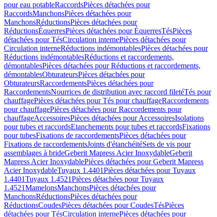
pour eau potable
Raccords
Pièces détachées pour
Raccords
Manchons
Pièces détachées pour
Manchons
Réductions
Pièces détachées pour
Réductions
Équerres
Pièces détachées pour Équerres
Tés
Pièces
détachées pour Tés
Circulation interne
Pièces détachées pour
Circulation interne
Réductions indémontables
Pièces détachées pour
Réductions indémontables
Réductions et raccordements,
démontables
Pièces détachées pour Réductions et raccordements,
démontables
Obturateurs
Pièces détachées pour
Obturateurs
Raccordements
Pièces détachées pour
Raccordements
Nourrices de distribution avec raccord fileté
Tés pour
chauffage
Pièces détachées pour Tés pour chauffage
Raccordements
pour chauffage
Pièces détachées pour Raccordements pour
chauffage
Accessoires
Pièces détachées pour Accessoires
Isolations
pour tubes et raccords
Etanchements pour tubes et raccords
Fixations
pour tubes
Fixations de raccordements
Pièces détachées pour
Fixations de raccordements
Joints d'étanchéité
Sets de vis pour
assemblages à bride
Geberit Mapress Acier Inoxydable
Geberit
Mapress Acier Inoxydable
Pièces détachées pour Geberit Mapress
Acier Inoxydable
Tuyaux 1.4401
Pièces détachées pour Tuyaux
1.4401
Tuyaux 1.4521
Pièces détachées pour Tuyaux
1.4521
Mamelons
Manchons
Pièces détachées pour
Manchons
Réductions
Pièces détachées pour
Réductions
Coudes
Pièces détachées pour Coudes
Tés
Pièces
détachées pour Tés
Circulation interne
Pièces détachées pour