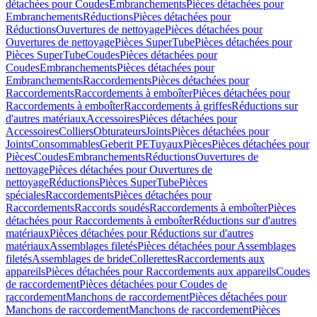
détachées pour Coudes
Embranchements
Pièces détachées pour
Embranchements
Réductions
Pièces détachées pour
Réductions
Ouvertures de nettoyage
Pièces détachées pour
Ouvertures de nettoyage
Pièces SuperTube
Pièces détachées pour
Pièces SuperTube
Coudes
Pièces détachées pour
Coudes
Embranchements
Pièces détachées pour
Embranchements
Raccordements
Pièces détachées pour
Raccordements
Raccordements à emboîter
Pièces détachées pour
Raccordements à emboîter
Raccordements à griffes
Réductions sur
d'autres matériaux
Accessoires
Pièces détachées pour
Accessoires
Colliers
Obturateurs
Joints
Pièces détachées pour
Joints
Consommables
Geberit PE
Tuyaux
Pièces
Pièces détachées pour
Pièces
Coudes
Embranchements
Réductions
Ouvertures de
nettoyage
Pièces détachées pour Ouvertures de
nettoyage
Réductions
Pièces SuperTube
Pièces
spéciales
Raccordements
Pièces détachées pour
Raccordements
Raccords soudés
Raccordements à emboîter
Pièces
détachées pour Raccordements à emboîter
Réductions sur d'autres
matériaux
Pièces détachées pour Réductions sur d'autres
matériaux
Assemblages filetés
Pièces détachées pour Assemblages
filetés
Assemblages de bride
Collerettes
Raccordements aux
appareils
Pièces détachées pour Raccordements aux appareils
Coudes
de raccordement
Pièces détachées pour Coudes de
raccordement
Manchons de raccordement
Pièces détachées pour
Manchons de raccordement
Manchons de raccordement
Pièces