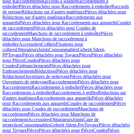
pour Raccordements
Raccords à souder
Raccordements à
emboîter
Pièces détachées pour Raccordements à emboîter
Raccords
de serrage
Réductions sur d'autres matériaux
Pièces détachées pour
Réductions sur d'autres matériaux
Raccordements aux
appareils
Pièces détachées pour Raccordements aux appareils
Coudes
de raccordement
Pièces détachées pour Coudes de
raccordement
Manchons de raccordement à emboîter
Pièces
détachées pour Manchons de raccordement à
emboîter
Accessoires
Colliers
Fixations pour
colliers
Obturateurs
Joints
Consommables
Geberit Silent-
PP
Tuyaux
Pièces détachées pour Tuyaux
Pièces
Pièces détachées
pour Pièces
Coudes
Pièces détachées pour
Coudes
Embranchements
Pièces détachées pour
Embranchements
Réductions
Pièces détachées pour
Réductions
Ouvertures de nettoyage
Pièces détachées pour
Ouvertures de nettoyage
Raccordements
Pièces détachées pour
Raccordements
Raccordements à emboîter
Pièces détachées pour
Raccordements à emboîter
Raccordements à griffes
Réductions sur
d'autres matériaux
Raccordements aux appareils
Pièces détachées
pour Raccordements aux appareils
Coudes de raccordement
Pièces
détachées pour Coudes de raccordement
Manchons de
raccordement
Pièces détachées pour Manchons de
raccordement
Accessoires
Obturateurs
Joints
Cape de
protection
Consommables
Geberit Silent-Pro
Tuyaux
Pièces détachées
pour Tuyaux
Pièces
Pièces détachées pour Pièces
Coudes
Pièces