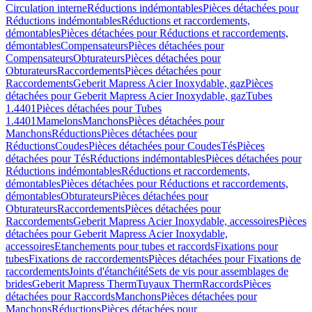
Circulation interne
Réductions indémontables
Pièces détachées pour
Réductions indémontables
Réductions et raccordements,
démontables
Pièces détachées pour Réductions et raccordements,
démontables
Compensateurs
Pièces détachées pour
Compensateurs
Obturateurs
Pièces détachées pour
Obturateurs
Raccordements
Pièces détachées pour
Raccordements
Geberit Mapress Acier Inoxydable, gaz
Pièces
détachées pour Geberit Mapress Acier Inoxydable, gaz
Tubes
1.4401
Pièces détachées pour Tubes
1.4401
Mamelons
Manchons
Pièces détachées pour
Manchons
Réductions
Pièces détachées pour
Réductions
Coudes
Pièces détachées pour Coudes
Tés
Pièces
détachées pour Tés
Réductions indémontables
Pièces détachées pour
Réductions indémontables
Réductions et raccordements,
démontables
Pièces détachées pour Réductions et raccordements,
démontables
Obturateurs
Pièces détachées pour
Obturateurs
Raccordements
Pièces détachées pour
Raccordements
Geberit Mapress Acier Inoxydable, accessoires
Pièces
détachées pour Geberit Mapress Acier Inoxydable,
accessoires
Etanchements pour tubes et raccords
Fixations pour
tubes
Fixations de raccordements
Pièces détachées pour Fixations de
raccordements
Joints d'étanchéité
Sets de vis pour assemblages de
brides
Geberit Mapress Therm
Tuyaux Therm
Raccords
Pièces
détachées pour Raccords
Manchons
Pièces détachées pour
Manchons
Réductions
Pièces détachées pour