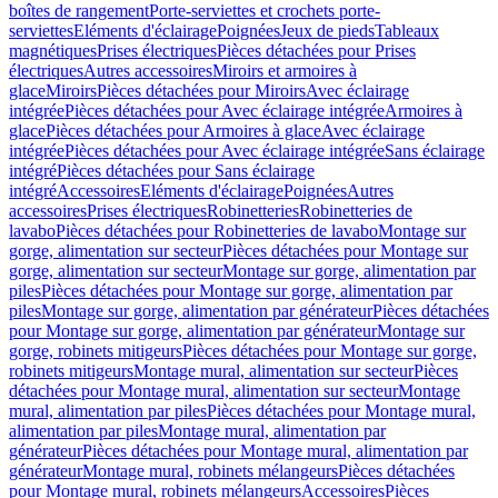
boîtes de rangement
Porte-serviettes et crochets porte-
serviettes
Eléments d'éclairage
Poignées
Jeux de pieds
Tableaux
magnétiques
Prises électriques
Pièces détachées pour Prises
électriques
Autres accessoires
Miroirs et armoires à
glace
Miroirs
Pièces détachées pour Miroirs
Avec éclairage
intégrée
Pièces détachées pour Avec éclairage intégrée
Armoires à
glace
Pièces détachées pour Armoires à glace
Avec éclairage
intégrée
Pièces détachées pour Avec éclairage intégrée
Sans éclairage
intégré
Pièces détachées pour Sans éclairage
intégré
Accessoires
Eléments d'éclairage
Poignées
Autres
accessoires
Prises électriques
Robinetteries
Robinetteries de
lavabo
Pièces détachées pour Robinetteries de lavabo
Montage sur
gorge, alimentation sur secteur
Pièces détachées pour Montage sur
gorge, alimentation sur secteur
Montage sur gorge, alimentation par
piles
Pièces détachées pour Montage sur gorge, alimentation par
piles
Montage sur gorge, alimentation par générateur
Pièces détachées
pour Montage sur gorge, alimentation par générateur
Montage sur
gorge, robinets mitigeurs
Pièces détachées pour Montage sur gorge,
robinets mitigeurs
Montage mural, alimentation sur secteur
Pièces
détachées pour Montage mural, alimentation sur secteur
Montage
mural, alimentation par piles
Pièces détachées pour Montage mural,
alimentation par piles
Montage mural, alimentation par
générateur
Pièces détachées pour Montage mural, alimentation par
générateur
Montage mural, robinets mélangeurs
Pièces détachées
pour Montage mural, robinets mélangeurs
Accessoires
Pièces