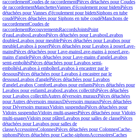
raccordement
Coudes de raccordement
Pièces détachées pour Coudes
de raccordement
Manchettes
Vannes d'écoulement pour bidets
Pièces
détachées pour Vannes d'écoulement pour bidets
Siphons en tube
coudé
Pièces détachées pour Siphons en tube coudé
Manchons de
raccordement
Coudes de
raccordement
Recouvrements
Raccords
Joints
Point
d'eau
Lavabos
Lavabos
Pièces détachées pour Lavabos
Lavabos
doubles
Lavabos pour meuble
Pièces détachées pour Lavabos pour
meuble
Lavabos à poser
Pièces détachées pour Lavabos à poser
Lave-
mains
Pièces détachées pour Lave-mains
Lave-mains à poser
Lave-
mains d'angle
Pièces détachées pour Lave-mains d'angle
Lavabos
semi-emboîtés
Pièces détachées pour Lavabos semi-
emboîtés
Lavabos à emboîter
Lavabos à encastrer par le
dessous
Pièces détachées pour Lavabos à encastrer par le
dessous
Lavabos d'angle
Pièces détachées pour Lavabos
d'angle
Lavabos Comfort
Lavabos pour enfants
Pièces détachées pour
Lavabos pour enfants
Lavabos
Lavabos collectifs
Pièces détachées
pour Lavabos collectifs
Autres déversoirs muraux
Pièces détachées
pour Autres déversoirs muraux
Déversoirs muraux
Pièces détachées
pour Déversoirs muraux
Vidoirs suspendus
Pièces détachées pour
Vidoirs suspendus
Vidoirs multi-usages
Pièces détachées pour Vidoirs
multi-usages
Vidoirs pour plâtre
Lavabos pour salles de classe
Pièces
détachées pour Lavabos pour salles de
classe
Accessoires
Colonnes
Pièces détachées pour Colonnes
Cache-
siphons
Pièces détachées pour Cache-siphons
Accessoires
Caches