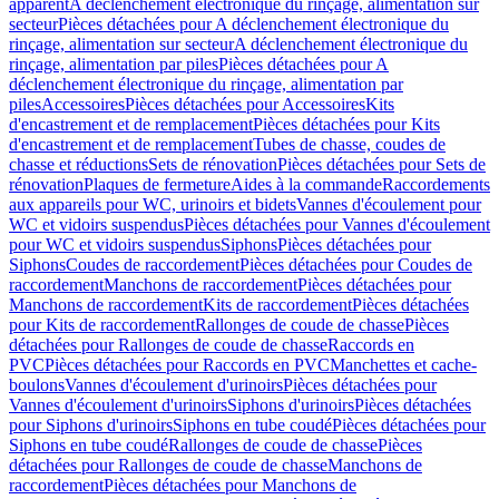
apparent
A déclenchement électronique du rinçage, alimentation sur
secteur
Pièces détachées pour A déclenchement électronique du
rinçage, alimentation sur secteur
A déclenchement électronique du
rinçage, alimentation par piles
Pièces détachées pour A
déclenchement électronique du rinçage, alimentation par
piles
Accessoires
Pièces détachées pour Accessoires
Kits
d'encastrement et de remplacement
Pièces détachées pour Kits
d'encastrement et de remplacement
Tubes de chasse, coudes de
chasse et réductions
Sets de rénovation
Pièces détachées pour Sets de
rénovation
Plaques de fermeture
Aides à la commande
Raccordements
aux appareils pour WC, urinoirs et bidets
Vannes d'écoulement pour
WC et vidoirs suspendus
Pièces détachées pour Vannes d'écoulement
pour WC et vidoirs suspendus
Siphons
Pièces détachées pour
Siphons
Coudes de raccordement
Pièces détachées pour Coudes de
raccordement
Manchons de raccordement
Pièces détachées pour
Manchons de raccordement
Kits de raccordement
Pièces détachées
pour Kits de raccordement
Rallonges de coude de chasse
Pièces
détachées pour Rallonges de coude de chasse
Raccords en
PVC
Pièces détachées pour Raccords en PVC
Manchettes et cache-
boulons
Vannes d'écoulement d'urinoirs
Pièces détachées pour
Vannes d'écoulement d'urinoirs
Siphons d'urinoirs
Pièces détachées
pour Siphons d'urinoirs
Siphons en tube coudé
Pièces détachées pour
Siphons en tube coudé
Rallonges de coude de chasse
Pièces
détachées pour Rallonges de coude de chasse
Manchons de
raccordement
Pièces détachées pour Manchons de