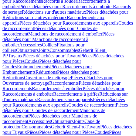
pour Raccordements
Raccords à souder
Raccordements à
emboîter
Pièces détachées pour Raccordements à emboîter
Raccords
de serrage
Réductions sur d'autres matériaux
Pièces détachées pour
Réductions sur d'autres matériaux
Raccordements aux
appareils
Pièces détachées pour Raccordements aux appareils
Coudes
de raccordement
Pièces détachées pour Coudes de
raccordement
Manchons de raccordement à emboîter
Pièces
détachées pour Manchons de raccordement à
emboîter
Accessoires
Colliers
Fixations pour
colliers
Obturateurs
Joints
Consommables
Geberit Silent-
PP
Tuyaux
Pièces détachées pour Tuyaux
Pièces
Pièces détachées
pour Pièces
Coudes
Pièces détachées pour
Coudes
Embranchements
Pièces détachées pour
Embranchements
Réductions
Pièces détachées pour
Réductions
Ouvertures de nettoyage
Pièces détachées pour
Ouvertures de nettoyage
Raccordements
Pièces détachées pour
Raccordements
Raccordements à emboîter
Pièces détachées pour
Raccordements à emboîter
Raccordements à griffes
Réductions sur
d'autres matériaux
Raccordements aux appareils
Pièces détachées
pour Raccordements aux appareils
Coudes de raccordement
Pièces
détachées pour Coudes de raccordement
Manchons de
raccordement
Pièces détachées pour Manchons de
raccordement
Accessoires
Obturateurs
Joints
Cape de
protection
Consommables
Geberit Silent-Pro
Tuyaux
Pièces détachées
pour Tuyaux
Pièces
Pièces détachées pour Pièces
Coudes
Pièces