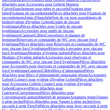
détachées pour Accessoires pour Geberit Mapress
Cuivre
Etanchements pour tubes et raccords
Fixations pour
tubes
Fixations de raccordements
Pièces détachées pour Fixations de
raccordements
Joints d'étanchéité
Sets de vis pour assemblages de
brides
Système d'hygiène Geberit
Unités de rinçage
hygiéniques
Pièces détachées pour Unités de rinçage
hygiéniques
Accessoires pour unités de rinçage
hygiéniques
Capteurs
Câbles
Couvertures et plaques de
fermeture
Réservoirs et commandes de WC avec rinçage forcé
hygiénique
Pièces détachées pour Réservoirs et commandes de WC
avec rinçage forcé hygiénique
Réservoirs à encastrer avec rinçage
forcé hygiénique
Modules d’hygiène intégrés
Pièces détachées pour
Modules d’hygiène intégrés
Accessoires pour réservoirs et
commandes de WC avec rinçage forcé hygiénique
Pièces détachées
pour Accessoires pour réservoirs et commandes de WC avec rinçage
forcé hygiénique
Capteurs
Câbles
Blocs d’alimentation
Pièces
détachées pour Blocs d’alimentation
Composants réseau
Accessoires
Geberit Connect pour système d'hygiène Geberit
Pièces détachées
pour Accessoires Geberit Connect pour système d'hygiène
Geberit
Gateways
Pièces détachées pour
Gateways
Convertisseurs
Pièces détachées pour
Convertisseurs
Capteurs
Matériel de montage
Armatures brutes
Vannes
à siège incliné
Pièces détachées pour Vannes à siège incliné
Avec
raccords à sertir FlowFit
Pièces détachées pour Avec raccords à sertir