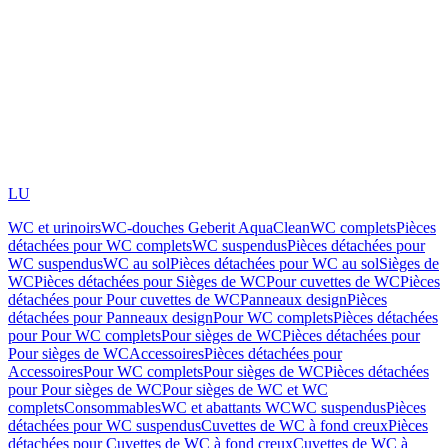
LU
WC et urinoirs
WC-douches Geberit AquaClean
WC complets
Pièces
détachées pour WC complets
WC suspendus
Pièces détachées pour
WC suspendus
WC au sol
Pièces détachées pour WC au sol
Sièges de
WC
Pièces détachées pour Sièges de WC
Pour cuvettes de WC
Pièces
détachées pour Pour cuvettes de WC
Panneaux design
Pièces
détachées pour Panneaux design
Pour WC complets
Pièces détachées
pour Pour WC complets
Pour sièges de WC
Pièces détachées pour
Pour sièges de WC
Accessoires
Pièces détachées pour
Accessoires
Pour WC complets
Pour sièges de WC
Pièces détachées
pour Pour sièges de WC
Pour sièges de WC et WC
complets
Consommables
WC et abattants WC
WC suspendus
Pièces
détachées pour WC suspendus
Cuvettes de WC à fond creux
Pièces
détachées pour Cuvettes de WC à fond creux
Cuvettes de WC à