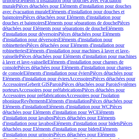
urinoirs
Eléments d'installation pour douches avec évacuation
murale
Pièces détachées pour Eléments d'installation pour douches
avec évacuation murale
Eléments d'installation pour douches et
baignoires
Pièces détachées pour Eléments d'installation pour
douches et baignoires
Eléments pour séparations de douche
Pièces
détachées pour Eléments pour séparations de douche
Eléments
d'installation pour déversoirs
Pièces détachées pour Eléments
d'installation pour déversoirs
Eléments d'installation pour
robinetteries
Pièces détachées pour Eléments d'installation pour
robinetteries
Eléments d'installation pour machines à laver et lave-
vaisselle
Pièces détachées pour Eléments d'installation pour machines
à laver et lave-vaisselle
Eléments d'installation pour charges de
console
Pièces détachées pour Eléments d'installation pour charges
de console
Eléments d'installation pour éviers
Pièces détachées pour
Eléments d'installation pour éviers
Accessoires
Pièces détachées pour
Accessoires
Geberit GIS
Parois
Pièces détachées pour Parois
Systèmes
porteurs
Accessoires pour préfabrications
Pièces détachées pour
Accessoires pour préfabrications
Accessoires pour l'isolation
phonique
Revêtements
Eléments d'installation
Pièces détachées pour
Eléments d'installation
Eléments d'installation pour WC
Pièces
détachées pour Eléments d'installation pour WC
Eléments
d'installation pour lavabos
Pièces détachées pour Eléments
d'installation pour lavabos
Eléments d'installation pour bidets
Pièces
détachées pour Eléments d'installation pour bidets
Eléments
d'installation pour urinoirs
Pièces détachées pour Eléments