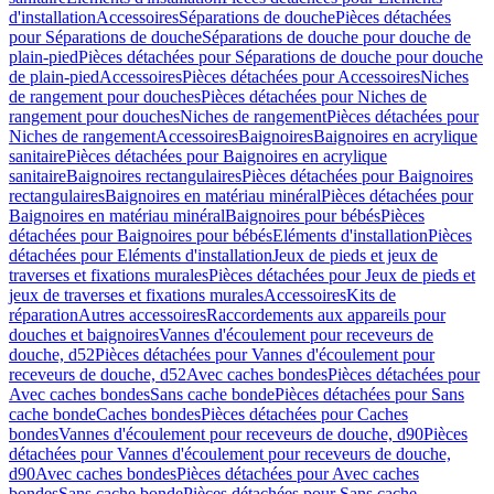
d'installation
Accessoires
Séparations de douche
Pièces détachées
pour Séparations de douche
Séparations de douche pour douche de
plain-pied
Pièces détachées pour Séparations de douche pour douche
de plain-pied
Accessoires
Pièces détachées pour Accessoires
Niches
de rangement pour douches
Pièces détachées pour Niches de
rangement pour douches
Niches de rangement
Pièces détachées pour
Niches de rangement
Accessoires
Baignoires
Baignoires en acrylique
sanitaire
Pièces détachées pour Baignoires en acrylique
sanitaire
Baignoires rectangulaires
Pièces détachées pour Baignoires
rectangulaires
Baignoires en matériau minéral
Pièces détachées pour
Baignoires en matériau minéral
Baignoires pour bébés
Pièces
détachées pour Baignoires pour bébés
Eléments d'installation
Pièces
détachées pour Eléments d'installation
Jeux de pieds et jeux de
traverses et fixations murales
Pièces détachées pour Jeux de pieds et
jeux de traverses et fixations murales
Accessoires
Kits de
réparation
Autres accessoires
Raccordements aux appareils pour
douches et baignoires
Vannes d'écoulement pour receveurs de
douche, d52
Pièces détachées pour Vannes d'écoulement pour
receveurs de douche, d52
Avec caches bondes
Pièces détachées pour
Avec caches bondes
Sans cache bonde
Pièces détachées pour Sans
cache bonde
Caches bondes
Pièces détachées pour Caches
bondes
Vannes d'écoulement pour receveurs de douche, d90
Pièces
détachées pour Vannes d'écoulement pour receveurs de douche,
d90
Avec caches bondes
Pièces détachées pour Avec caches
bondes
Sans cache bonde
Pièces détachées pour Sans cache