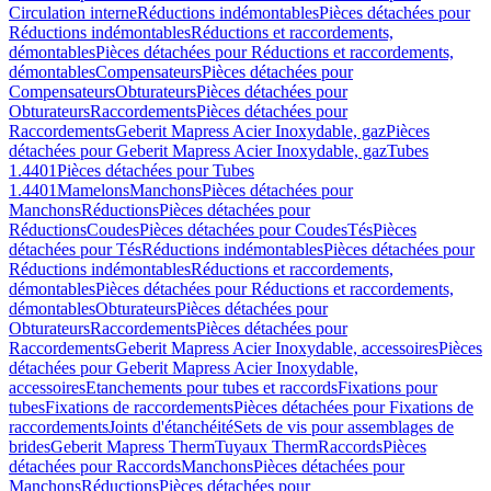
Circulation interne
Réductions indémontables
Pièces détachées pour
Réductions indémontables
Réductions et raccordements,
démontables
Pièces détachées pour Réductions et raccordements,
démontables
Compensateurs
Pièces détachées pour
Compensateurs
Obturateurs
Pièces détachées pour
Obturateurs
Raccordements
Pièces détachées pour
Raccordements
Geberit Mapress Acier Inoxydable, gaz
Pièces
détachées pour Geberit Mapress Acier Inoxydable, gaz
Tubes
1.4401
Pièces détachées pour Tubes
1.4401
Mamelons
Manchons
Pièces détachées pour
Manchons
Réductions
Pièces détachées pour
Réductions
Coudes
Pièces détachées pour Coudes
Tés
Pièces
détachées pour Tés
Réductions indémontables
Pièces détachées pour
Réductions indémontables
Réductions et raccordements,
démontables
Pièces détachées pour Réductions et raccordements,
démontables
Obturateurs
Pièces détachées pour
Obturateurs
Raccordements
Pièces détachées pour
Raccordements
Geberit Mapress Acier Inoxydable, accessoires
Pièces
détachées pour Geberit Mapress Acier Inoxydable,
accessoires
Etanchements pour tubes et raccords
Fixations pour
tubes
Fixations de raccordements
Pièces détachées pour Fixations de
raccordements
Joints d'étanchéité
Sets de vis pour assemblages de
brides
Geberit Mapress Therm
Tuyaux Therm
Raccords
Pièces
détachées pour Raccords
Manchons
Pièces détachées pour
Manchons
Réductions
Pièces détachées pour