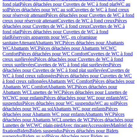
fond plat
Pièces détachées pour Cuvettes de WC à fond plat
WC au
sol
Pièces détachées pour WC au sol
Cuvettes de WC à fond creux
pour réservoir attenant
Pièces détachées pour Cuvettes de WC à fond
creux pour réservoir attenant
Cuvettes de WC à fond creux
Pièces
détachées pour Cuvettes de WC à fond creux
Cuvettes de WC à
fond plat
Pièces détachées pour Cuvettes de WC à fond
plat
Réservoirs apparents pour WC, en céramique
sanitaire
Attenant
Abattants WC
Pièces détachées pour Abattants
WC
Abattants WC
Pièces détachées pour Abattants WC
WC
Comfort
Pièces détachées pour WC Comfort
Cuvettes de WC à fond
creux surélevées
Pièces détachées pour Cuvettes de WC à fond
creux surélevées
Cuvettes de WC à fond plat surélevées
Pièces
détachées pour Cuvettes de WC à fond plat surélevées
Cuvettes de
WC à fond creux rallongées
Pièces détachées pour Cuvettes de WC
à fond creux rallongées
Abattants WC Comfort
Pièces détachées pour
Abattants WC Comfort
Abattants WC
Pièces détachées pour
Abattants WC
Lunettes de WC
Pièces détachées pour Lunettes de
WC
WC pour enfants
Pièces détachées pour WC pour enfants
WC
suspendus
Pièces détachées pour WC suspendus
WC au sol
Pièces
détachées pour WC au sol
Abattants WC pour enfants
Pièces
détachées pour Abattants WC pour enfants
Abattants WC
Pièces
détachées pour Abattants WC
Lunettes de WC
Pièces détachées pour
Lunettes de WC
WC plain-pied
Avec rinçage
Accessoires
Matériel de
fixation
Bidets
Bidets suspendus
Pièces détachées pour Bidets
suspendus
Bidets au sol
Pièces détachées pour Bidets au