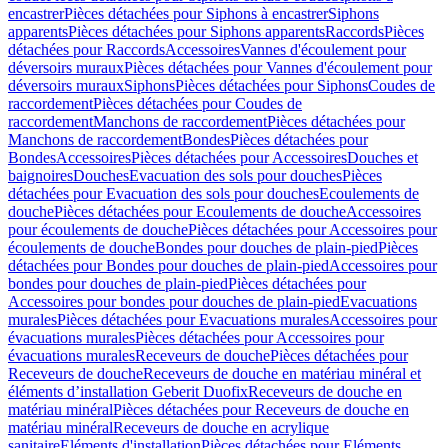
encastrer
Pièces détachées pour Siphons à encastrer
Siphons
apparents
Pièces détachées pour Siphons apparents
Raccords
Pièces
détachées pour Raccords
Accessoires
Vannes d'écoulement pour
déversoirs muraux
Pièces détachées pour Vannes d'écoulement pour
déversoirs muraux
Siphons
Pièces détachées pour Siphons
Coudes de
raccordement
Pièces détachées pour Coudes de
raccordement
Manchons de raccordement
Pièces détachées pour
Manchons de raccordement
Bondes
Pièces détachées pour
Bondes
Accessoires
Pièces détachées pour Accessoires
Douches et
baignoires
Douches
Evacuation des sols pour douches
Pièces
détachées pour Evacuation des sols pour douches
Ecoulements de
douche
Pièces détachées pour Ecoulements de douche
Accessoires
pour écoulements de douche
Pièces détachées pour Accessoires pour
écoulements de douche
Bondes pour douches de plain-pied
Pièces
détachées pour Bondes pour douches de plain-pied
Accessoires pour
bondes pour douches de plain-pied
Pièces détachées pour
Accessoires pour bondes pour douches de plain-pied
Evacuations
murales
Pièces détachées pour Evacuations murales
Accessoires pour
évacuations murales
Pièces détachées pour Accessoires pour
évacuations murales
Receveurs de douche
Pièces détachées pour
Receveurs de douche
Receveurs de douche en matériau minéral et
éléments d’installation Geberit Duofix
Receveurs de douche en
matériau minéral
Pièces détachées pour Receveurs de douche en
matériau minéral
Receveurs de douche en acrylique
sanitaire
Eléments d'installation
Pièces détachées pour Eléments