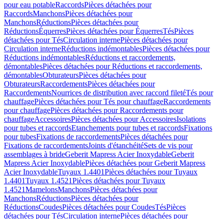
pour eau potable
Raccords
Pièces détachées pour
Raccords
Manchons
Pièces détachées pour
Manchons
Réductions
Pièces détachées pour
Réductions
Équerres
Pièces détachées pour Équerres
Tés
Pièces
détachées pour Tés
Circulation interne
Pièces détachées pour
Circulation interne
Réductions indémontables
Pièces détachées pour
Réductions indémontables
Réductions et raccordements,
démontables
Pièces détachées pour Réductions et raccordements,
démontables
Obturateurs
Pièces détachées pour
Obturateurs
Raccordements
Pièces détachées pour
Raccordements
Nourrices de distribution avec raccord fileté
Tés pour
chauffage
Pièces détachées pour Tés pour chauffage
Raccordements
pour chauffage
Pièces détachées pour Raccordements pour
chauffage
Accessoires
Pièces détachées pour Accessoires
Isolations
pour tubes et raccords
Etanchements pour tubes et raccords
Fixations
pour tubes
Fixations de raccordements
Pièces détachées pour
Fixations de raccordements
Joints d'étanchéité
Sets de vis pour
assemblages à bride
Geberit Mapress Acier Inoxydable
Geberit
Mapress Acier Inoxydable
Pièces détachées pour Geberit Mapress
Acier Inoxydable
Tuyaux 1.4401
Pièces détachées pour Tuyaux
1.4401
Tuyaux 1.4521
Pièces détachées pour Tuyaux
1.4521
Mamelons
Manchons
Pièces détachées pour
Manchons
Réductions
Pièces détachées pour
Réductions
Coudes
Pièces détachées pour Coudes
Tés
Pièces
détachées pour Tés
Circulation interne
Pièces détachées pour