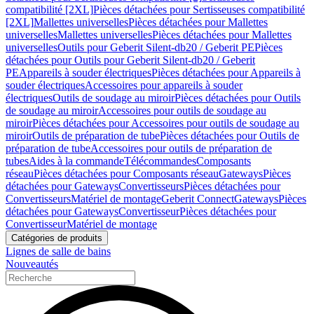
compatibilité [2XL]
Pièces détachées pour Sertisseuses compatibilité
[2XL]
Mallettes universelles
Pièces détachées pour Mallettes
universelles
Mallettes universelles
Pièces détachées pour Mallettes
universelles
Outils pour Geberit Silent-db20 / Geberit PE
Pièces
détachées pour Outils pour Geberit Silent-db20 / Geberit
PE
Appareils à souder électriques
Pièces détachées pour Appareils à
souder électriques
Accessoires pour appareils à souder
électriques
Outils de soudage au miroir
Pièces détachées pour Outils
de soudage au miroir
Accessoires pour outils de soudage au
miroir
Pièces détachées pour Accessoires pour outils de soudage au
miroir
Outils de préparation de tube
Pièces détachées pour Outils de
préparation de tube
Accessoires pour outils de préparation de
tubes
Aides à la commande
Télécommandes
Composants
réseau
Pièces détachées pour Composants réseau
Gateways
Pièces
détachées pour Gateways
Convertisseurs
Pièces détachées pour
Convertisseurs
Matériel de montage
Geberit Connect
Gateways
Pièces
détachées pour Gateways
Convertisseur
Pièces détachées pour
Convertisseur
Matériel de montage
Catégories de produits
Lignes de salle de bains
Nouveautés