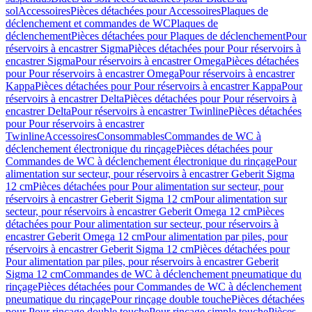
sol
Accessoires
Pièces détachées pour Accessoires
Plaques de
déclenchement et commandes de WC
Plaques de
déclenchement
Pièces détachées pour Plaques de déclenchement
Pour
réservoirs à encastrer Sigma
Pièces détachées pour Pour réservoirs à
encastrer Sigma
Pour réservoirs à encastrer Omega
Pièces détachées
pour Pour réservoirs à encastrer Omega
Pour réservoirs à encastrer
Kappa
Pièces détachées pour Pour réservoirs à encastrer Kappa
Pour
réservoirs à encastrer Delta
Pièces détachées pour Pour réservoirs à
encastrer Delta
Pour réservoirs à encastrer Twinline
Pièces détachées
pour Pour réservoirs à encastrer
Twinline
Accessoires
Consommables
Commandes de WC à
déclenchement électronique du rinçage
Pièces détachées pour
Commandes de WC à déclenchement électronique du rinçage
Pour
alimentation sur secteur, pour réservoirs à encastrer Geberit Sigma
12 cm
Pièces détachées pour Pour alimentation sur secteur, pour
réservoirs à encastrer Geberit Sigma 12 cm
Pour alimentation sur
secteur, pour réservoirs à encastrer Geberit Omega 12 cm
Pièces
détachées pour Pour alimentation sur secteur, pour réservoirs à
encastrer Geberit Omega 12 cm
Pour alimentation par piles, pour
réservoirs à encastrer Geberit Sigma 12 cm
Pièces détachées pour
Pour alimentation par piles, pour réservoirs à encastrer Geberit
Sigma 12 cm
Commandes de WC à déclenchement pneumatique du
rinçage
Pièces détachées pour Commandes de WC à déclenchement
pneumatique du rinçage
Pour rinçage double touche
Pièces détachées
pour Pour rinçage double touche
Pour rinçage simple touche
Pièces