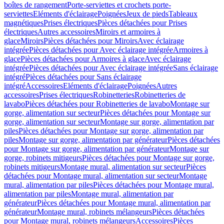
boîtes de rangement
Porte-serviettes et crochets porte-
serviettes
Eléments d'éclairage
Poignées
Jeux de pieds
Tableaux
magnétiques
Prises électriques
Pièces détachées pour Prises
électriques
Autres accessoires
Miroirs et armoires à
glace
Miroirs
Pièces détachées pour Miroirs
Avec éclairage
intégrée
Pièces détachées pour Avec éclairage intégrée
Armoires à
glace
Pièces détachées pour Armoires à glace
Avec éclairage
intégrée
Pièces détachées pour Avec éclairage intégrée
Sans éclairage
intégré
Pièces détachées pour Sans éclairage
intégré
Accessoires
Eléments d'éclairage
Poignées
Autres
accessoires
Prises électriques
Robinetteries
Robinetteries de
lavabo
Pièces détachées pour Robinetteries de lavabo
Montage sur
gorge, alimentation sur secteur
Pièces détachées pour Montage sur
gorge, alimentation sur secteur
Montage sur gorge, alimentation par
piles
Pièces détachées pour Montage sur gorge, alimentation par
piles
Montage sur gorge, alimentation par générateur
Pièces détachées
pour Montage sur gorge, alimentation par générateur
Montage sur
gorge, robinets mitigeurs
Pièces détachées pour Montage sur gorge,
robinets mitigeurs
Montage mural, alimentation sur secteur
Pièces
détachées pour Montage mural, alimentation sur secteur
Montage
mural, alimentation par piles
Pièces détachées pour Montage mural,
alimentation par piles
Montage mural, alimentation par
générateur
Pièces détachées pour Montage mural, alimentation par
générateur
Montage mural, robinets mélangeurs
Pièces détachées
pour Montage mural, robinets mélangeurs
Accessoires
Pièces