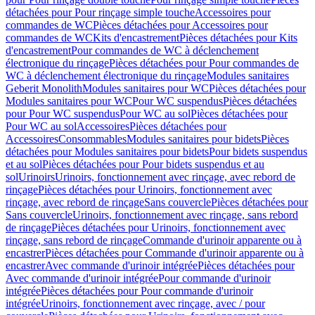
détachées pour Pour rinçage simple touche
Accessoires pour
commandes de WC
Pièces détachées pour Accessoires pour
commandes de WC
Kits d'encastrement
Pièces détachées pour Kits
d'encastrement
Pour commandes de WC à déclenchement
électronique du rinçage
Pièces détachées pour Pour commandes de
WC à déclenchement électronique du rinçage
Modules sanitaires
Geberit Monolith
Modules sanitaires pour WC
Pièces détachées pour
Modules sanitaires pour WC
Pour WC suspendus
Pièces détachées
pour Pour WC suspendus
Pour WC au sol
Pièces détachées pour
Pour WC au sol
Accessoires
Pièces détachées pour
Accessoires
Consommables
Modules sanitaires pour bidets
Pièces
détachées pour Modules sanitaires pour bidets
Pour bidets suspendus
et au sol
Pièces détachées pour Pour bidets suspendus et au
sol
Urinoirs
Urinoirs, fonctionnement avec rinçage, avec rebord de
rinçage
Pièces détachées pour Urinoirs, fonctionnement avec
rinçage, avec rebord de rinçage
Sans couvercle
Pièces détachées pour
Sans couvercle
Urinoirs, fonctionnement avec rinçage, sans rebord
de rinçage
Pièces détachées pour Urinoirs, fonctionnement avec
rinçage, sans rebord de rinçage
Commande d'urinoir apparente ou à
encastrer
Pièces détachées pour Commande d'urinoir apparente ou à
encastrer
Avec commande d'urinoir intégrée
Pièces détachées pour
Avec commande d'urinoir intégrée
Pour commande d'urinoir
intégrée
Pièces détachées pour Pour commande d'urinoir
intégrée
Urinoirs, fonctionnement avec rinçage, avec / pour