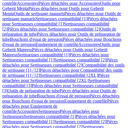
contrôle
Accessoires
Pièces détachées pour Accessoires
Outils pour
Geberit Mepla
Pièces détachées pour Outils pour Geberit
Mepla
Outils de sertissage manuels
Pièces détachées pour Outils de
sertissage manuels
Sertisseuses compatibilité [1]
Pièces détachées
pour Sertisseuses compatibilité [1]
Sertisseuses compatibilité
[2]
Pièces détachées pour Sertisseuses compatibilité [2]
Outils de
préparation de tube
Pièces détachées pour Outils de préparation de
tube
Bouchons d'essai de pression
Pièces détachées pour Bouchons
d'essai de pression
Equipement de contrôle
Accessoires
Outils pour
Geberit Mapress
Pièces détachées pour Outils pour Geberit
Mapress
Sertisseuses compatibilité [1]
Pièces détachées pour
Sertisseuses compatibilité [1]
Sertisseuses compatibilité [2]
Pièces
détachées pour Sertisseuses compatibilité [2]
Compatibilité des outils
de sertissage [1] / [2]
Pièces détachées pour Compatibilité des outils
de sertissage [1] / [2]
Sertisseuses compatibilité [2XL]
Pièces
détachées pour Sertisseuses compatibilité [2XL]
Sertisseuses
compatibilité [3]
Pièces détachées pour Sertisseuses compatibilité
[3]
Outils de préparation de tube
Pièces détachées pour Outils de
préparation de tube
Bouchons d'essai de pression
Pièces détachées
pour Bouchons d'essai de pression
Equipement de contrôle
Pièces
détachées pour Equipement de
contrôle
Accessoires
Sertisseuses
Pièces détachées pour
Sertisseuses
Sertisseuses compatibilité [1]
Pièces détachées pour
Sertisseuses compatibilité [1]
Sertisseuses compatibilité [2]
Pièces
détachées pour Sertisseuses compatibilité [2]
Sertisseuses