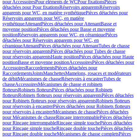
pour Accessoires
Pour eléments de WC
Pour fixations
Pièces
détachées pour Pour fixations
Réservoirs apparents
Réservoirs
apparents pour WC, en matière synthétique
Pièces détachées pour
Réservoirs apparents pour WC, en matière
synthétique
Attenant
Pièces détachées pour Attenant
Basse et
moyenne position
Pièces détachées pour Basse et moyenne
position
Réservoirs apparents pour WC, en céramique
Pièces
détachées pour Réservoirs apparents pour WC, en
céramique
Attenant
Pièces détachées pour Attenant
Tubes de chasse
pour réservoirs apparents
Pièces détachées pour Tubes de chasse
pour réservoirs apparents
Haute position
Pièces détachées pour Haute
position
Basse et moyenne position
Accessoires
Pièces détachées pour
Accessoires
Raccordements
Pièces détachées pour
Raccordements
Joints
Manchettes
Mamelons, rosaces et modérateurs
de débit
Mécanismes de chasse
Réservoirs à encastrer
Tubes de
chasse
Accessoires
Mécanismes de chasse et robinets
flotteurs
Robinets flotteurs
Pièces détachées pour Robinets
flotteurs
Robinets flotteurs pour réservoirs apparents
Pièces détachées
pour Robinets flotteurs pour réservoirs apparents
Robinets flotteurs
pour réservoirs à encastrer
Pièces détachées pour Robinets flotteurs
pour réservoirs à encastrer
Mécanismes de chasse
Pièces détachées
pour Mécanismes de chasse
Rinçage interrompable
Pièces détachées
pour Rinçage interrompable
Rinçage simple touche
Pièces détachées
pour Rinçage simple touche
Rinçage double touche
Pièces détachées
pour Rinçage double touche
Mécanismes de chasse complets
Pièces