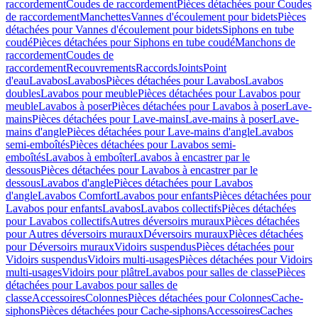
raccordement
Coudes de raccordement
Pièces détachées pour Coudes
de raccordement
Manchettes
Vannes d'écoulement pour bidets
Pièces
détachées pour Vannes d'écoulement pour bidets
Siphons en tube
coudé
Pièces détachées pour Siphons en tube coudé
Manchons de
raccordement
Coudes de
raccordement
Recouvrements
Raccords
Joints
Point
d'eau
Lavabos
Lavabos
Pièces détachées pour Lavabos
Lavabos
doubles
Lavabos pour meuble
Pièces détachées pour Lavabos pour
meuble
Lavabos à poser
Pièces détachées pour Lavabos à poser
Lave-
mains
Pièces détachées pour Lave-mains
Lave-mains à poser
Lave-
mains d'angle
Pièces détachées pour Lave-mains d'angle
Lavabos
semi-emboîtés
Pièces détachées pour Lavabos semi-
emboîtés
Lavabos à emboîter
Lavabos à encastrer par le
dessous
Pièces détachées pour Lavabos à encastrer par le
dessous
Lavabos d'angle
Pièces détachées pour Lavabos
d'angle
Lavabos Comfort
Lavabos pour enfants
Pièces détachées pour
Lavabos pour enfants
Lavabos
Lavabos collectifs
Pièces détachées
pour Lavabos collectifs
Autres déversoirs muraux
Pièces détachées
pour Autres déversoirs muraux
Déversoirs muraux
Pièces détachées
pour Déversoirs muraux
Vidoirs suspendus
Pièces détachées pour
Vidoirs suspendus
Vidoirs multi-usages
Pièces détachées pour Vidoirs
multi-usages
Vidoirs pour plâtre
Lavabos pour salles de classe
Pièces
détachées pour Lavabos pour salles de
classe
Accessoires
Colonnes
Pièces détachées pour Colonnes
Cache-
siphons
Pièces détachées pour Cache-siphons
Accessoires
Caches