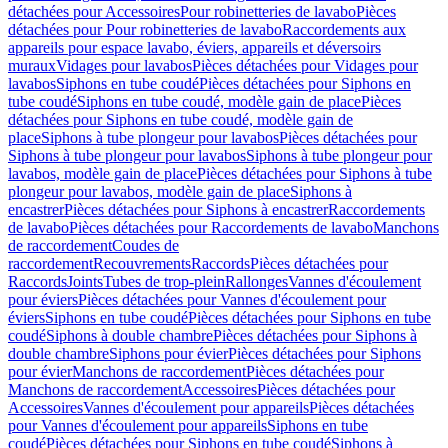
détachées pour Accessoires
Pour robinetteries de lavabo
Pièces
détachées pour Pour robinetteries de lavabo
Raccordements aux
appareils pour espace lavabo, éviers, appareils et déversoirs
muraux
Vidages pour lavabos
Pièces détachées pour Vidages pour
lavabos
Siphons en tube coudé
Pièces détachées pour Siphons en
tube coudé
Siphons en tube coudé, modèle gain de place
Pièces
détachées pour Siphons en tube coudé, modèle gain de
place
Siphons à tube plongeur pour lavabos
Pièces détachées pour
Siphons à tube plongeur pour lavabos
Siphons à tube plongeur pour
lavabos, modèle gain de place
Pièces détachées pour Siphons à tube
plongeur pour lavabos, modèle gain de place
Siphons à
encastrer
Pièces détachées pour Siphons à encastrer
Raccordements
de lavabo
Pièces détachées pour Raccordements de lavabo
Manchons
de raccordement
Coudes de
raccordement
Recouvrements
Raccords
Pièces détachées pour
Raccords
Joints
Tubes de trop-plein
Rallonges
Vannes d'écoulement
pour éviers
Pièces détachées pour Vannes d'écoulement pour
éviers
Siphons en tube coudé
Pièces détachées pour Siphons en tube
coudé
Siphons à double chambre
Pièces détachées pour Siphons à
double chambre
Siphons pour évier
Pièces détachées pour Siphons
pour évier
Manchons de raccordement
Pièces détachées pour
Manchons de raccordement
Accessoires
Pièces détachées pour
Accessoires
Vannes d'écoulement pour appareils
Pièces détachées
pour Vannes d'écoulement pour appareils
Siphons en tube
coudé
Pièces détachées pour Siphons en tube coudé
Siphons à