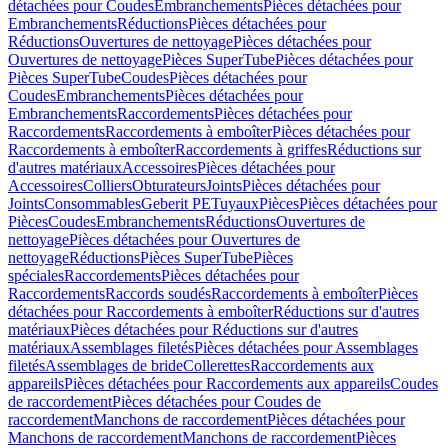
détachées pour Coudes
Embranchements
Pièces détachées pour
Embranchements
Réductions
Pièces détachées pour
Réductions
Ouvertures de nettoyage
Pièces détachées pour
Ouvertures de nettoyage
Pièces SuperTube
Pièces détachées pour
Pièces SuperTube
Coudes
Pièces détachées pour
Coudes
Embranchements
Pièces détachées pour
Embranchements
Raccordements
Pièces détachées pour
Raccordements
Raccordements à emboîter
Pièces détachées pour
Raccordements à emboîter
Raccordements à griffes
Réductions sur
d'autres matériaux
Accessoires
Pièces détachées pour
Accessoires
Colliers
Obturateurs
Joints
Pièces détachées pour
Joints
Consommables
Geberit PE
Tuyaux
Pièces
Pièces détachées pour
Pièces
Coudes
Embranchements
Réductions
Ouvertures de
nettoyage
Pièces détachées pour Ouvertures de
nettoyage
Réductions
Pièces SuperTube
Pièces
spéciales
Raccordements
Pièces détachées pour
Raccordements
Raccords soudés
Raccordements à emboîter
Pièces
détachées pour Raccordements à emboîter
Réductions sur d'autres
matériaux
Pièces détachées pour Réductions sur d'autres
matériaux
Assemblages filetés
Pièces détachées pour Assemblages
filetés
Assemblages de bride
Collerettes
Raccordements aux
appareils
Pièces détachées pour Raccordements aux appareils
Coudes
de raccordement
Pièces détachées pour Coudes de
raccordement
Manchons de raccordement
Pièces détachées pour
Manchons de raccordement
Manchons de raccordement
Pièces