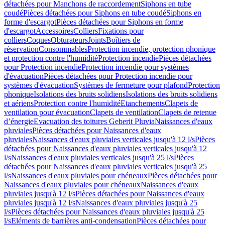
détachées pour Manchons de raccordement
Siphons en tube
coudé
Pièces détachées pour Siphons en tube coudé
Siphons en
forme d'escargot
Pièces détachées pour Siphons en forme
d'escargot
Accessoires
Colliers
Fixations pour
colliers
Coques
Obturateurs
Joints
Boîtiers de
réservation
Consommables
Protection incendie, protection phonique
et protection contre l'humidité
Protection incendie
Pièces détachées
pour Protection incendie
Protection incendie pour systèmes
d'évacuation
Pièces détachées pour Protection incendie pour
systèmes d'évacuation
Systèmes de fermeture pour plafond
Protection
phonique
Isolations des bruits solidiens
Isolations des bruits solidiens
et aériens
Protection contre l'humidité
Etanchements
Clapets de
ventilation pour évacuation
Clapets de ventilation
Clapets de retenue
d’énergie
Evacuation des toitures Geberit Pluvia
Naissances d'eaux
pluviales
Pièces détachées pour Naissances d'eaux
pluviales
Naissances d'eaux pluviales verticales jusqu'à 12 l/s
Pièces
détachées pour Naissances d'eaux pluviales verticales jusqu'à 12
l/s
Naissances d'eaux pluviales verticales jusqu'à 25 l/s
Pièces
détachées pour Naissances d'eaux pluviales verticales jusqu'à 25
l/s
Naissances d'eaux pluviales pour chéneaux
Pièces détachées pour
Naissances d'eaux pluviales pour chéneaux
Naissances d'eaux
pluviales jusqu'à 12 l/s
Pièces détachées pour Naissances d'eaux
pluviales jusqu'à 12 l/s
Naissances d'eaux pluviales jusqu'à 25
l/s
Pièces détachées pour Naissances d'eaux pluviales jusqu'à 25
l/s
Eléments de barrières anti-condensation
Pièces détachées pour