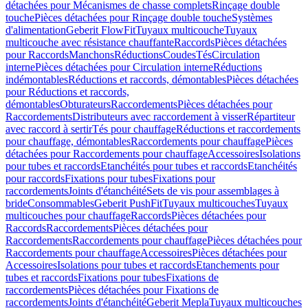
détachées pour Mécanismes de chasse complets
Rinçage double
touche
Pièces détachées pour Rinçage double touche
Systèmes
d'alimentation
Geberit FlowFit
Tuyaux multicouche
Tuyaux
multicouche avec résistance chauffante
Raccords
Pièces détachées
pour Raccords
Manchons
Réductions
Coudes
Tés
Circulation
interne
Pièces détachées pour Circulation interne
Réductions
indémontables
Réductions et raccords, démontables
Pièces détachées
pour Réductions et raccords,
démontables
Obturateurs
Raccordements
Pièces détachées pour
Raccordements
Distributeurs avec raccordement à visser
Répartiteur
avec raccord à sertir
Tés pour chauffage
Réductions et raccordements
pour chauffage, démontables
Raccordements pour chauffage
Pièces
détachées pour Raccordements pour chauffage
Accessoires
Isolations
pour tubes et raccords
Etanchéités pour tubes et raccords
Etanchéités
pour raccords
Fixations pour tubes
Fixations pour
raccordements
Joints d'étanchéité
Sets de vis pour assemblages à
bride
Consommables
Geberit PushFit
Tuyaux multicouches
Tuyaux
multicouches pour chauffage
Raccords
Pièces détachées pour
Raccords
Raccordements
Pièces détachées pour
Raccordements
Raccordements pour chauffage
Pièces détachées pour
Raccordements pour chauffage
Accessoires
Pièces détachées pour
Accessoires
Isolations pour tubes et raccords
Etanchements pour
tubes et raccords
Fixations pour tubes
Fixations de
raccordements
Pièces détachées pour Fixations de
raccordements
Joints d'étanchéité
Geberit Mepla
Tuyaux multicouches