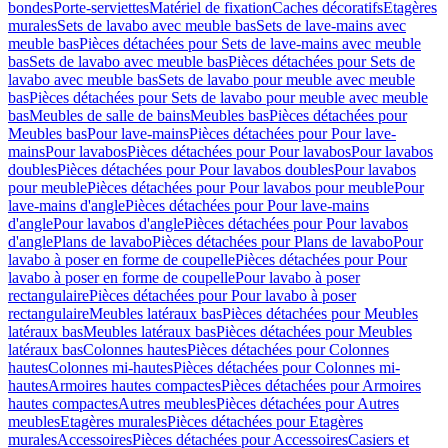
bondes
Porte-serviettes
Matériel de fixation
Caches décoratifs
Etagères
murales
Sets de lavabo avec meuble bas
Sets de lave-mains avec
meuble bas
Pièces détachées pour Sets de lave-mains avec meuble
bas
Sets de lavabo avec meuble bas
Pièces détachées pour Sets de
lavabo avec meuble bas
Sets de lavabo pour meuble avec meuble
bas
Pièces détachées pour Sets de lavabo pour meuble avec meuble
bas
Meubles de salle de bains
Meubles bas
Pièces détachées pour
Meubles bas
Pour lave-mains
Pièces détachées pour Pour lave-
mains
Pour lavabos
Pièces détachées pour Pour lavabos
Pour lavabos
doubles
Pièces détachées pour Pour lavabos doubles
Pour lavabos
pour meuble
Pièces détachées pour Pour lavabos pour meuble
Pour
lave-mains d'angle
Pièces détachées pour Pour lave-mains
d'angle
Pour lavabos d'angle
Pièces détachées pour Pour lavabos
d'angle
Plans de lavabo
Pièces détachées pour Plans de lavabo
Pour
lavabo à poser en forme de coupelle
Pièces détachées pour Pour
lavabo à poser en forme de coupelle
Pour lavabo à poser
rectangulaire
Pièces détachées pour Pour lavabo à poser
rectangulaire
Meubles latéraux bas
Pièces détachées pour Meubles
latéraux bas
Meubles latéraux bas
Pièces détachées pour Meubles
latéraux bas
Colonnes hautes
Pièces détachées pour Colonnes
hautes
Colonnes mi-hautes
Pièces détachées pour Colonnes mi-
hautes
Armoires hautes compactes
Pièces détachées pour Armoires
hautes compactes
Autres meubles
Pièces détachées pour Autres
meubles
Etagères murales
Pièces détachées pour Etagères
murales
Accessoires
Pièces détachées pour Accessoires
Casiers et