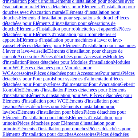
d'installation pour urinoirs
Eléments d'installation pour douches avec
évacuation murale
Pièces détachées pour Eléments d'installation pour
douches avec évacuation murale
Eléments d’installation pour
douches
Eléments d’installation pour séparations de douche
Pièces
détachées pour Eléments d’installation pour séparations de
douche
Eléments d'installation pour robinetteries et appareils
Pièces
détachées pour Eléments d'installation pour robinetteries et
appareils
Eléments d'installation pour machines à laver et lave-
vaisselle
Pièces détachées pour Eléments d'installation pour machines
à laver et lave-vaisselle
Eléments d'installation pour charges de
console
Accessoires
Pièces détachées pour Accessoires
Modules
d'installation
Pièces détachées pour Modules d'installation
Modules
pour WC
Pièces détachées pour Modules pour
WC
Accessoires
Pièces détachées pour Accessoires
Pour parois
Pièces
détachées pour Pour parois
Pour systèmes d'alimentation
Pièces
détachées pour Pour systèmes d'alimentation
Pour évacuation
Geberit
Kombifix
Eléments d'installation
Pièces détachées pour Eléments
d'installation
Eléments d'installation pour WC
Pièces détachées pour
Eléments d'installation pour WC
Eléments d'installation pour
lavabos
Pièces détachées pour Eléments d'installation pour
lavabos
Eléments d'installation pour bidets
Pièces détachées pour
Eléments d'installation pour bidets
Eléments d'installation pour
urinoirs
Pièces détachées pour Eléments d'installation pour
urinoirs
Eléments d'installation pour douches
Pièces détachées pour
Eléments d'installation pour douches
Accessoires
Pièces détachées