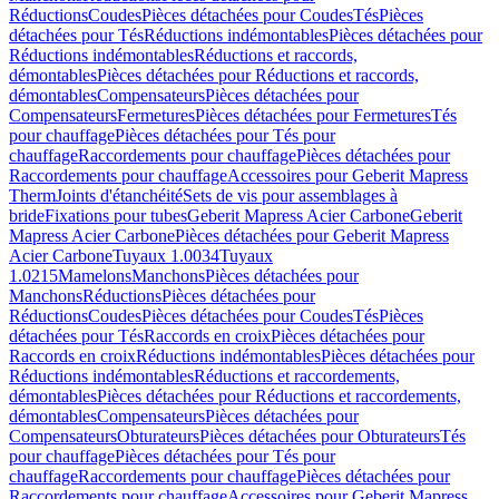
Réductions
Coudes
Pièces détachées pour Coudes
Tés
Pièces
détachées pour Tés
Réductions indémontables
Pièces détachées pour
Réductions indémontables
Réductions et raccords,
démontables
Pièces détachées pour Réductions et raccords,
démontables
Compensateurs
Pièces détachées pour
Compensateurs
Fermetures
Pièces détachées pour Fermetures
Tés
pour chauffage
Pièces détachées pour Tés pour
chauffage
Raccordements pour chauffage
Pièces détachées pour
Raccordements pour chauffage
Accessoires pour Geberit Mapress
Therm
Joints d'étanchéité
Sets de vis pour assemblages à
bride
Fixations pour tubes
Geberit Mapress Acier Carbone
Geberit
Mapress Acier Carbone
Pièces détachées pour Geberit Mapress
Acier Carbone
Tuyaux 1.0034
Tuyaux
1.0215
Mamelons
Manchons
Pièces détachées pour
Manchons
Réductions
Pièces détachées pour
Réductions
Coudes
Pièces détachées pour Coudes
Tés
Pièces
détachées pour Tés
Raccords en croix
Pièces détachées pour
Raccords en croix
Réductions indémontables
Pièces détachées pour
Réductions indémontables
Réductions et raccordements,
démontables
Pièces détachées pour Réductions et raccordements,
démontables
Compensateurs
Pièces détachées pour
Compensateurs
Obturateurs
Pièces détachées pour Obturateurs
Tés
pour chauffage
Pièces détachées pour Tés pour
chauffage
Raccordements pour chauffage
Pièces détachées pour
Raccordements pour chauffage
Accessoires pour Geberit Mapress