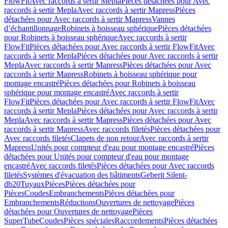
FlowFit
Avec raccords à sertir Mepla
Pièces détachées pour Avec
raccords à sertir Mepla
Avec raccords à sertir Mapress
Pièces
détachées pour Avec raccords à sertir Mapress
Vannes
d’échantillonnage
Robinets à boisseau sphérique
Pièces détachées
pour Robinets à boisseau sphérique
Avec raccords à sertir
FlowFit
Pièces détachées pour Avec raccords à sertir FlowFit
Avec
raccords à sertir Mepla
Pièces détachées pour Avec raccords à sertir
Mepla
Avec raccords à sertir Mapress
Pièces détachées pour Avec
raccords à sertir Mapress
Robinets à boisseau sphérique pour
montage encastré
Pièces détachées pour Robinets à boisseau
sphérique pour montage encastré
Avec raccords à sertir
FlowFit
Pièces détachées pour Avec raccords à sertir FlowFit
Avec
raccords à sertir Mepla
Pièces détachées pour Avec raccords à sertir
Mepla
Avec raccords à sertir Mapress
Pièces détachées pour Avec
raccords à sertir Mapress
Avec raccords filetés
Pièces détachées pour
Avec raccords filetés
Clapets de non retour
Avec raccords à sertir
Mapress
Unités pour compteur d'eau pour montage encastré
Pièces
détachées pour Unités pour compteur d'eau pour montage
encastré
Avec raccords filetés
Pièces détachées pour Avec raccords
filetés
Systèmes d'évacuation des bâtiments
Geberit Silent-
db20
Tuyaux
Pièces
Pièces détachées pour
Pièces
Coudes
Embranchements
Pièces détachées pour
Embranchements
Réductions
Ouvertures de nettoyage
Pièces
détachées pour Ouvertures de nettoyage
Pièces
SuperTube
Coudes
Pièces spéciales
Raccordements
Pièces détachées