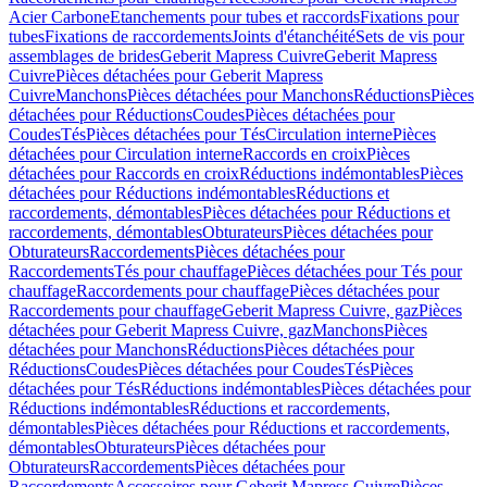
Acier Carbone
Etanchements pour tubes et raccords
Fixations pour
tubes
Fixations de raccordements
Joints d'étanchéité
Sets de vis pour
assemblages de brides
Geberit Mapress Cuivre
Geberit Mapress
Cuivre
Pièces détachées pour Geberit Mapress
Cuivre
Manchons
Pièces détachées pour Manchons
Réductions
Pièces
détachées pour Réductions
Coudes
Pièces détachées pour
Coudes
Tés
Pièces détachées pour Tés
Circulation interne
Pièces
détachées pour Circulation interne
Raccords en croix
Pièces
détachées pour Raccords en croix
Réductions indémontables
Pièces
détachées pour Réductions indémontables
Réductions et
raccordements, démontables
Pièces détachées pour Réductions et
raccordements, démontables
Obturateurs
Pièces détachées pour
Obturateurs
Raccordements
Pièces détachées pour
Raccordements
Tés pour chauffage
Pièces détachées pour Tés pour
chauffage
Raccordements pour chauffage
Pièces détachées pour
Raccordements pour chauffage
Geberit Mapress Cuivre, gaz
Pièces
détachées pour Geberit Mapress Cuivre, gaz
Manchons
Pièces
détachées pour Manchons
Réductions
Pièces détachées pour
Réductions
Coudes
Pièces détachées pour Coudes
Tés
Pièces
détachées pour Tés
Réductions indémontables
Pièces détachées pour
Réductions indémontables
Réductions et raccordements,
démontables
Pièces détachées pour Réductions et raccordements,
démontables
Obturateurs
Pièces détachées pour
Obturateurs
Raccordements
Pièces détachées pour
Raccordements
Accessoires pour Geberit Mapress Cuivre
Pièces