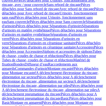
couvercle
Pièces détachées pour Urinoirs, fonctionnement avec
rinçage, avec / pour couvercle
Sans rebord de rinçage
Pièces
détachées pour Sans rebord de rinçage
Avec rebord de rinçage
Pièces
détachées pour Avec rebord de rinçage
Urinoirs, fonctionnement
sans eau
Pièces détachées pour Urinoirs, fonctionnement sans
eau
Sans couvercle
Pièces détachées pour Sans couvercle
Séparations
d'urinoirs
Pièces détachées pour Séparations d'urinoirs
Séparations
d'urinoirs en matière synthétique
Pièces détachées pour Séparations
d'urinoirs en matière synthétique
Séparations d'urinoirs en
verre
Pièces détachées pour Séparations d'urinoirs en
verre
Séparations d'urinoirs en céramique sanitaire
Pièces détachées
pour Séparations d'urinoirs en céramique sanitaire
Accessoires
Pièces
détachées pour Accessoires
Siphons et accessoires de siphons
Tubes
de chasse, coudes de chasse et réductions
Pièces détachées pour
Tubes de chasse, coudes de chasse et réductions
Matériel de
fixation
Bondes
Diffuseur d’eau
Raccordements aux
appareils
Commandes d'urinoir
Montage encastré
Pièces détachées
pour Montage encastré
A déclenchement électronique du rinçage,
alimentation sur secteur
Pièces détachées pour A déclenchement
électronique du rinçage, alimentation sur secteur
A déclenchement
électronique du rinçage, alimentation par piles
Pièces détachées pour
A déclenchement électronique du rinçage, alimentation par piles
A
déclenchement pneumatique du rinçage
Pièces détachées pour A
déclenchement pneumatique du rinçage
Basic
Pièces détachées pour
Basic
Montage en apparent
Pièces détachées pour Montage en