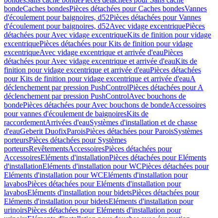
bonde
Caches bondes
Pièces détachées pour Caches bondes
Vannes
d'écoulement pour baignoires, d52
Pièces détachées pour Vannes
d'écoulement pour baignoires, d52
Avec vidage excentrique
Pièces
détachées pour Avec vidage excentrique
Kits de finition pour vidage
excentrique
Pièces détachées pour Kits de finition pour vidage
excentrique
Avec vidage excentrique et arrivée d'eau
Pièces
détachées pour Avec vidage excentrique et arrivée d'eau
Kits de
finition pour vidage excentrique et arrivée d'eau
Pièces détachées
pour Kits de finition pour vidage excentrique et arrivée d'eau
A
déclenchement par pression PushControl
Pièces détachées pour A
déclenchement par pression PushControl
Avec bouchons de
bonde
Pièces détachées pour Avec bouchons de bonde
Accessoires
pour vannes d'écoulement de baignoires
Kits de
raccordement
Arrivées d'eau
Systèmes d'installation et de chasse
d'eau
Geberit Duofix
Parois
Pièces détachées pour Parois
Systèmes
porteurs
Pièces détachées pour Systèmes
porteurs
Revêtements
Accessoires
Pièces détachées pour
Accessoires
Eléments d'installation
Pièces détachées pour Eléments
d'installation
Eléments d'installation pour WC
Pièces détachées pour
Eléments d'installation pour WC
Eléments d'installation pour
lavabos
Pièces détachées pour Eléments d'installation pour
lavabos
Eléments d'installation pour bidets
Pièces détachées pour
Eléments d'installation pour bidets
Eléments d'installation pour
urinoirs
Pièces détachées pour Eléments d'installation pour