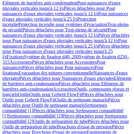
Eléments de barrières anti-condensation
Pour naissances d'eaux
pluviales verticales jusqu'à 12 l/s
Pièces détachées pour Pour
naissances d'eaux pluviales verticales jusqu'à 12 l/s
Pour naissances
d'eaux pluviales verticales jusqu'à 25 l/s
Protection
incendie
Protection incendie pour systèmes d'évacuation
Trop-pleins
de sécurité
Pièces détachées pour Trop-pleins de sécurité
Pour
naissances d'eaux pluviales verticales jusqu'à 12 l/s
Pièces détachées
pour Pour naissances d'eaux pluviales verticales jusqu'à 12 l/s
Pour
naissances d'eaux pluviales verticales jusqu'à 25 l/s
Pièces détachées
pour Pour naissances d'eaux pluviales verticales jusqu'à 25
l/s
Fixations
Système de fixation d40–200
Système de fixation d250–
315
Accessoires
Pièces détachées pour Accessoires
Pour
naissances
Pièces détachées pour Pour naissances
Pour
fixations
Evacuation des toitures conventionnelle
Naissances d'eaux
pluviales
Pièces détachées pour Naissances d'eaux pluviales
Eléments
de barrières anti-condensation
Pièces détachées pour Eléments de
barrières anti-condensation
Accessoires
Outils, composants réseau et
logiciels
Outils
Outils pour Geberit FlowFit
Pièces détachées pour
Outils pour Geberit FlowFit
Outils de sertissage manuels
Pièces
détachées pour Outils de sertissage manuels
Sertisseuses
compatibilité [1]
Pièces détachées pour Sertisseuses compatibilité
[1]
Sertisseuses compatibilité [2]
Pièces détachées pour Sertisseuses
compatibilité [2]
Outils de préparation de tube
Pièces détachées pour
Outils de préparation de tube
Bouchons d'essai de pression
Pièces
détachées pour Bouchons d'essai de pression
Equipements de