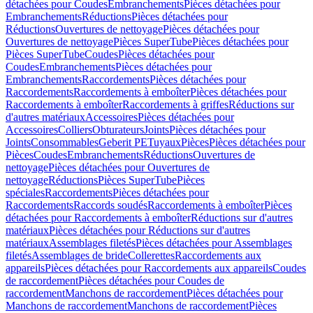
détachées pour Coudes
Embranchements
Pièces détachées pour
Embranchements
Réductions
Pièces détachées pour
Réductions
Ouvertures de nettoyage
Pièces détachées pour
Ouvertures de nettoyage
Pièces SuperTube
Pièces détachées pour
Pièces SuperTube
Coudes
Pièces détachées pour
Coudes
Embranchements
Pièces détachées pour
Embranchements
Raccordements
Pièces détachées pour
Raccordements
Raccordements à emboîter
Pièces détachées pour
Raccordements à emboîter
Raccordements à griffes
Réductions sur
d'autres matériaux
Accessoires
Pièces détachées pour
Accessoires
Colliers
Obturateurs
Joints
Pièces détachées pour
Joints
Consommables
Geberit PE
Tuyaux
Pièces
Pièces détachées pour
Pièces
Coudes
Embranchements
Réductions
Ouvertures de
nettoyage
Pièces détachées pour Ouvertures de
nettoyage
Réductions
Pièces SuperTube
Pièces
spéciales
Raccordements
Pièces détachées pour
Raccordements
Raccords soudés
Raccordements à emboîter
Pièces
détachées pour Raccordements à emboîter
Réductions sur d'autres
matériaux
Pièces détachées pour Réductions sur d'autres
matériaux
Assemblages filetés
Pièces détachées pour Assemblages
filetés
Assemblages de bride
Collerettes
Raccordements aux
appareils
Pièces détachées pour Raccordements aux appareils
Coudes
de raccordement
Pièces détachées pour Coudes de
raccordement
Manchons de raccordement
Pièces détachées pour
Manchons de raccordement
Manchons de raccordement
Pièces