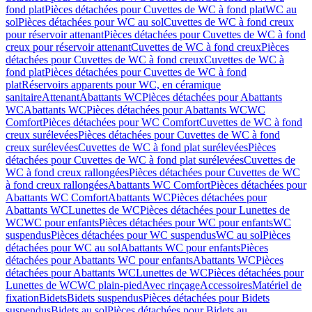
fond plat
Pièces détachées pour Cuvettes de WC à fond plat
WC au
sol
Pièces détachées pour WC au sol
Cuvettes de WC à fond creux
pour réservoir attenant
Pièces détachées pour Cuvettes de WC à fond
creux pour réservoir attenant
Cuvettes de WC à fond creux
Pièces
détachées pour Cuvettes de WC à fond creux
Cuvettes de WC à
fond plat
Pièces détachées pour Cuvettes de WC à fond
plat
Réservoirs apparents pour WC, en céramique
sanitaire
Attenant
Abattants WC
Pièces détachées pour Abattants
WC
Abattants WC
Pièces détachées pour Abattants WC
WC
Comfort
Pièces détachées pour WC Comfort
Cuvettes de WC à fond
creux surélevées
Pièces détachées pour Cuvettes de WC à fond
creux surélevées
Cuvettes de WC à fond plat surélevées
Pièces
détachées pour Cuvettes de WC à fond plat surélevées
Cuvettes de
WC à fond creux rallongées
Pièces détachées pour Cuvettes de WC
à fond creux rallongées
Abattants WC Comfort
Pièces détachées pour
Abattants WC Comfort
Abattants WC
Pièces détachées pour
Abattants WC
Lunettes de WC
Pièces détachées pour Lunettes de
WC
WC pour enfants
Pièces détachées pour WC pour enfants
WC
suspendus
Pièces détachées pour WC suspendus
WC au sol
Pièces
détachées pour WC au sol
Abattants WC pour enfants
Pièces
détachées pour Abattants WC pour enfants
Abattants WC
Pièces
détachées pour Abattants WC
Lunettes de WC
Pièces détachées pour
Lunettes de WC
WC plain-pied
Avec rinçage
Accessoires
Matériel de
fixation
Bidets
Bidets suspendus
Pièces détachées pour Bidets
suspendus
Bidets au sol
Pièces détachées pour Bidets au