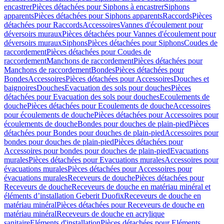
encastrer
Pièces détachées pour Siphons à encastrer
Siphons
apparents
Pièces détachées pour Siphons apparents
Raccords
Pièces
détachées pour Raccords
Accessoires
Vannes d'écoulement pour
déversoirs muraux
Pièces détachées pour Vannes d'écoulement pour
déversoirs muraux
Siphons
Pièces détachées pour Siphons
Coudes de
raccordement
Pièces détachées pour Coudes de
raccordement
Manchons de raccordement
Pièces détachées pour
Manchons de raccordement
Bondes
Pièces détachées pour
Bondes
Accessoires
Pièces détachées pour Accessoires
Douches et
baignoires
Douches
Evacuation des sols pour douches
Pièces
détachées pour Evacuation des sols pour douches
Ecoulements de
douche
Pièces détachées pour Ecoulements de douche
Accessoires
pour écoulements de douche
Pièces détachées pour Accessoires pour
écoulements de douche
Bondes pour douches de plain-pied
Pièces
détachées pour Bondes pour douches de plain-pied
Accessoires pour
bondes pour douches de plain-pied
Pièces détachées pour
Accessoires pour bondes pour douches de plain-pied
Evacuations
murales
Pièces détachées pour Evacuations murales
Accessoires pour
évacuations murales
Pièces détachées pour Accessoires pour
évacuations murales
Receveurs de douche
Pièces détachées pour
Receveurs de douche
Receveurs de douche en matériau minéral et
éléments d’installation Geberit Duofix
Receveurs de douche en
matériau minéral
Pièces détachées pour Receveurs de douche en
matériau minéral
Receveurs de douche en acrylique
sanitaire
Eléments d'installation
Pièces détachées pour Eléments