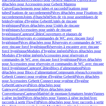
détachées pour Accessoires pour Geberit Mapress
Cuivre
Etanchements pour tubes et raccords
Fixations pour
tubes
Fixations de raccordements
Pièces détachées pour Fixations de
raccordements
Joints d'étanchéité
Sets de vis pour assemblages de
brides
Système d'hygiène Geberit
Unités de rinçage
hygiéniques
Pièces détachées pour Unités de rinçage
hygiéniques
Accessoires pour unités de rinçage
hygiéniques
Capteurs
Câbles
Couvertures et plaques de
fermeture
Réservoirs et commandes de WC avec rinçage forcé
hygiénique
Pièces détachées pour Réservoirs et commandes de WC
avec rinçage forcé hygiénique
Réservoirs à encastrer avec rinçage
forcé hygiénique
Modules d’hygiène intégrés
Pièces détachées pour
Modules d’hygiène intégrés
Accessoires pour réservoirs et
commandes de WC avec rinçage forcé hygiénique
Pièces détachées
pour Accessoires pour réservoirs et commandes de WC avec rinçage
forcé hygiénique
Capteurs
Câbles
Blocs d’alimentation
Pièces
détachées pour Blocs d’alimentation
Composants réseau
Accessoires
Geberit Connect pour système d'hygiène Geberit
Pièces détachées
pour Accessoires Geberit Connect pour système d'hygiène
Geberit
Gateways
Pièces détachées pour
Gateways
Convertisseurs
Pièces détachées pour
Convertisseurs
Capteurs
Matériel de montage
Armatures brutes
Vannes
à siège incliné
Pièces détachées pour Vannes à siège incliné
Avec
raccords à sertir FlowFit
Pièces détachées pour Avec raccords à sertir