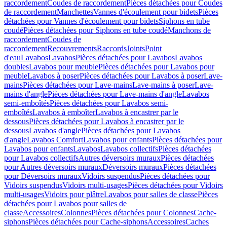
raccordement
Coudes de raccordement
Pièces détachées pour Coudes
de raccordement
Manchettes
Vannes d'écoulement pour bidets
Pièces
détachées pour Vannes d'écoulement pour bidets
Siphons en tube
coudé
Pièces détachées pour Siphons en tube coudé
Manchons de
raccordement
Coudes de
raccordement
Recouvrements
Raccords
Joints
Point
d'eau
Lavabos
Lavabos
Pièces détachées pour Lavabos
Lavabos
doubles
Lavabos pour meuble
Pièces détachées pour Lavabos pour
meuble
Lavabos à poser
Pièces détachées pour Lavabos à poser
Lave-
mains
Pièces détachées pour Lave-mains
Lave-mains à poser
Lave-
mains d'angle
Pièces détachées pour Lave-mains d'angle
Lavabos
semi-emboîtés
Pièces détachées pour Lavabos semi-
emboîtés
Lavabos à emboîter
Lavabos à encastrer par le
dessous
Pièces détachées pour Lavabos à encastrer par le
dessous
Lavabos d'angle
Pièces détachées pour Lavabos
d'angle
Lavabos Comfort
Lavabos pour enfants
Pièces détachées pour
Lavabos pour enfants
Lavabos
Lavabos collectifs
Pièces détachées
pour Lavabos collectifs
Autres déversoirs muraux
Pièces détachées
pour Autres déversoirs muraux
Déversoirs muraux
Pièces détachées
pour Déversoirs muraux
Vidoirs suspendus
Pièces détachées pour
Vidoirs suspendus
Vidoirs multi-usages
Pièces détachées pour Vidoirs
multi-usages
Vidoirs pour plâtre
Lavabos pour salles de classe
Pièces
détachées pour Lavabos pour salles de
classe
Accessoires
Colonnes
Pièces détachées pour Colonnes
Cache-
siphons
Pièces détachées pour Cache-siphons
Accessoires
Caches