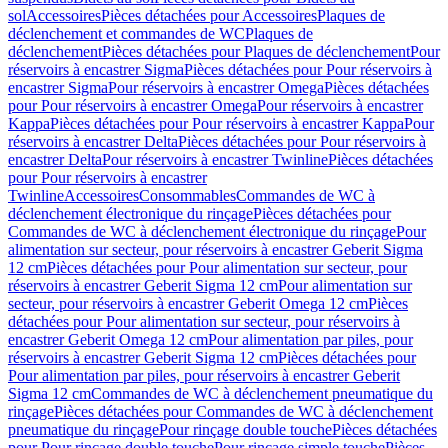
sol
Accessoires
Pièces détachées pour Accessoires
Plaques de
déclenchement et commandes de WC
Plaques de
déclenchement
Pièces détachées pour Plaques de déclenchement
Pour
réservoirs à encastrer Sigma
Pièces détachées pour Pour réservoirs à
encastrer Sigma
Pour réservoirs à encastrer Omega
Pièces détachées
pour Pour réservoirs à encastrer Omega
Pour réservoirs à encastrer
Kappa
Pièces détachées pour Pour réservoirs à encastrer Kappa
Pour
réservoirs à encastrer Delta
Pièces détachées pour Pour réservoirs à
encastrer Delta
Pour réservoirs à encastrer Twinline
Pièces détachées
pour Pour réservoirs à encastrer
Twinline
Accessoires
Consommables
Commandes de WC à
déclenchement électronique du rinçage
Pièces détachées pour
Commandes de WC à déclenchement électronique du rinçage
Pour
alimentation sur secteur, pour réservoirs à encastrer Geberit Sigma
12 cm
Pièces détachées pour Pour alimentation sur secteur, pour
réservoirs à encastrer Geberit Sigma 12 cm
Pour alimentation sur
secteur, pour réservoirs à encastrer Geberit Omega 12 cm
Pièces
détachées pour Pour alimentation sur secteur, pour réservoirs à
encastrer Geberit Omega 12 cm
Pour alimentation par piles, pour
réservoirs à encastrer Geberit Sigma 12 cm
Pièces détachées pour
Pour alimentation par piles, pour réservoirs à encastrer Geberit
Sigma 12 cm
Commandes de WC à déclenchement pneumatique du
rinçage
Pièces détachées pour Commandes de WC à déclenchement
pneumatique du rinçage
Pour rinçage double touche
Pièces détachées
pour Pour rinçage double touche
Pour rinçage simple touche
Pièces