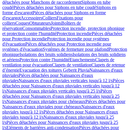
détachées pour Manchons de raccordement
Siphons en tube
coudé
Pièces détachées pour Siphons en tube coudé
Siphons en
forme d'escargot
Pièces détachées pour Siphons en forme
d'escargot
Accessoires
Colliers
Fixations pour
colliers
Coques
Obturateurs
Joints
Boîtiers de
réservation
Consommables
Protection incendie, protection phonique
et protection contre l'humidité
Protection incendie
Pièces détachées
pour Protection incendie
Protection incendie pour systèmes
d'évacuation
Pièces détachées pour Protection incendie pour
systèmes d'évacuation
Systèmes de fermeture pour plafond
Protection
phonique
Isolations des bruits solidiens
Isolations des bruits solidiens
et aériens
Protection contre l'humidité
Etanchements
Clapets de
ventilation pour évacuation
Clapets de ventilation
Clapets de retenue
d’énergie
Evacuation des toitures Geberit Pluvia
Naissances d'eaux
pluviales
Pièces détachées pour Naissances d'eaux
pluviales
Naissances d'eaux pluviales verticales jusqu'à 12 l/s
Pièces
détachées pour Naissances d'eaux pluviales verticales jusqu'à 12
l/s
Naissances d'eaux pluviales verticales jusqu'à 25 l/s
Pièces
détachées pour Naissances d'eaux pluviales verticales jusqu'à 25
l/s
Naissances d'eaux pluviales pour chéneaux
Pièces détachées pour
Naissances d'eaux pluviales pour chéneaux
Naissances d'eaux
pluviales jusqu'à 12 l/s
Pièces détachées pour Naissances d'eaux
pluviales jusqu'à 12 l/s
Naissances d'eaux pluviales jusqu'à 25
l/s
Pièces détachées pour Naissances d'eaux pluviales jusqu'à 25
l/s
Eléments de barrières anti-condensation
Pièces détachées pour