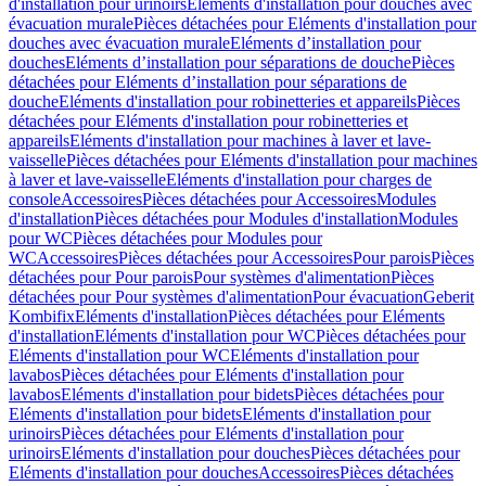
d'installation pour urinoirs
Eléments d'installation pour douches avec
évacuation murale
Pièces détachées pour Eléments d'installation pour
douches avec évacuation murale
Eléments d’installation pour
douches
Eléments d’installation pour séparations de douche
Pièces
détachées pour Eléments d’installation pour séparations de
douche
Eléments d'installation pour robinetteries et appareils
Pièces
détachées pour Eléments d'installation pour robinetteries et
appareils
Eléments d'installation pour machines à laver et lave-
vaisselle
Pièces détachées pour Eléments d'installation pour machines
à laver et lave-vaisselle
Eléments d'installation pour charges de
console
Accessoires
Pièces détachées pour Accessoires
Modules
d'installation
Pièces détachées pour Modules d'installation
Modules
pour WC
Pièces détachées pour Modules pour
WC
Accessoires
Pièces détachées pour Accessoires
Pour parois
Pièces
détachées pour Pour parois
Pour systèmes d'alimentation
Pièces
détachées pour Pour systèmes d'alimentation
Pour évacuation
Geberit
Kombifix
Eléments d'installation
Pièces détachées pour Eléments
d'installation
Eléments d'installation pour WC
Pièces détachées pour
Eléments d'installation pour WC
Eléments d'installation pour
lavabos
Pièces détachées pour Eléments d'installation pour
lavabos
Eléments d'installation pour bidets
Pièces détachées pour
Eléments d'installation pour bidets
Eléments d'installation pour
urinoirs
Pièces détachées pour Eléments d'installation pour
urinoirs
Eléments d'installation pour douches
Pièces détachées pour
Eléments d'installation pour douches
Accessoires
Pièces détachées