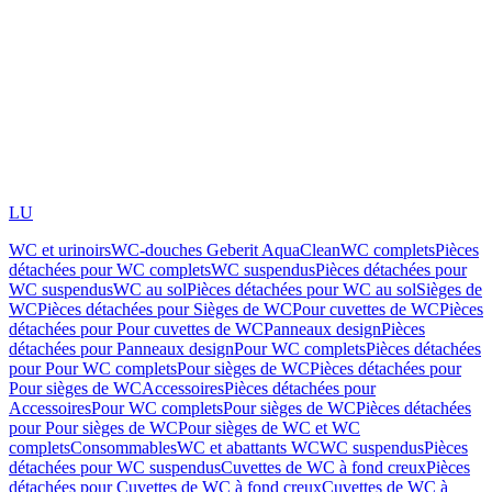
LU
WC et urinoirs
WC-douches Geberit AquaClean
WC complets
Pièces
détachées pour WC complets
WC suspendus
Pièces détachées pour
WC suspendus
WC au sol
Pièces détachées pour WC au sol
Sièges de
WC
Pièces détachées pour Sièges de WC
Pour cuvettes de WC
Pièces
détachées pour Pour cuvettes de WC
Panneaux design
Pièces
détachées pour Panneaux design
Pour WC complets
Pièces détachées
pour Pour WC complets
Pour sièges de WC
Pièces détachées pour
Pour sièges de WC
Accessoires
Pièces détachées pour
Accessoires
Pour WC complets
Pour sièges de WC
Pièces détachées
pour Pour sièges de WC
Pour sièges de WC et WC
complets
Consommables
WC et abattants WC
WC suspendus
Pièces
détachées pour WC suspendus
Cuvettes de WC à fond creux
Pièces
détachées pour Cuvettes de WC à fond creux
Cuvettes de WC à