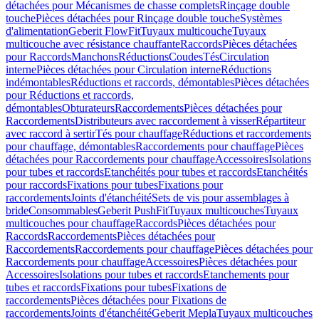
détachées pour Mécanismes de chasse complets
Rinçage double
touche
Pièces détachées pour Rinçage double touche
Systèmes
d'alimentation
Geberit FlowFit
Tuyaux multicouche
Tuyaux
multicouche avec résistance chauffante
Raccords
Pièces détachées
pour Raccords
Manchons
Réductions
Coudes
Tés
Circulation
interne
Pièces détachées pour Circulation interne
Réductions
indémontables
Réductions et raccords, démontables
Pièces détachées
pour Réductions et raccords,
démontables
Obturateurs
Raccordements
Pièces détachées pour
Raccordements
Distributeurs avec raccordement à visser
Répartiteur
avec raccord à sertir
Tés pour chauffage
Réductions et raccordements
pour chauffage, démontables
Raccordements pour chauffage
Pièces
détachées pour Raccordements pour chauffage
Accessoires
Isolations
pour tubes et raccords
Etanchéités pour tubes et raccords
Etanchéités
pour raccords
Fixations pour tubes
Fixations pour
raccordements
Joints d'étanchéité
Sets de vis pour assemblages à
bride
Consommables
Geberit PushFit
Tuyaux multicouches
Tuyaux
multicouches pour chauffage
Raccords
Pièces détachées pour
Raccords
Raccordements
Pièces détachées pour
Raccordements
Raccordements pour chauffage
Pièces détachées pour
Raccordements pour chauffage
Accessoires
Pièces détachées pour
Accessoires
Isolations pour tubes et raccords
Etanchements pour
tubes et raccords
Fixations pour tubes
Fixations de
raccordements
Pièces détachées pour Fixations de
raccordements
Joints d'étanchéité
Geberit Mepla
Tuyaux multicouches