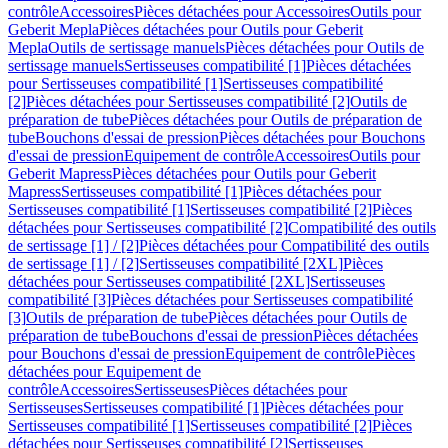
contrôle
Accessoires
Pièces détachées pour Accessoires
Outils pour
Geberit Mepla
Pièces détachées pour Outils pour Geberit
Mepla
Outils de sertissage manuels
Pièces détachées pour Outils de
sertissage manuels
Sertisseuses compatibilité [1]
Pièces détachées
pour Sertisseuses compatibilité [1]
Sertisseuses compatibilité
[2]
Pièces détachées pour Sertisseuses compatibilité [2]
Outils de
préparation de tube
Pièces détachées pour Outils de préparation de
tube
Bouchons d'essai de pression
Pièces détachées pour Bouchons
d'essai de pression
Equipement de contrôle
Accessoires
Outils pour
Geberit Mapress
Pièces détachées pour Outils pour Geberit
Mapress
Sertisseuses compatibilité [1]
Pièces détachées pour
Sertisseuses compatibilité [1]
Sertisseuses compatibilité [2]
Pièces
détachées pour Sertisseuses compatibilité [2]
Compatibilité des outils
de sertissage [1] / [2]
Pièces détachées pour Compatibilité des outils
de sertissage [1] / [2]
Sertisseuses compatibilité [2XL]
Pièces
détachées pour Sertisseuses compatibilité [2XL]
Sertisseuses
compatibilité [3]
Pièces détachées pour Sertisseuses compatibilité
[3]
Outils de préparation de tube
Pièces détachées pour Outils de
préparation de tube
Bouchons d'essai de pression
Pièces détachées
pour Bouchons d'essai de pression
Equipement de contrôle
Pièces
détachées pour Equipement de
contrôle
Accessoires
Sertisseuses
Pièces détachées pour
Sertisseuses
Sertisseuses compatibilité [1]
Pièces détachées pour
Sertisseuses compatibilité [1]
Sertisseuses compatibilité [2]
Pièces
détachées pour Sertisseuses compatibilité [2]
Sertisseuses