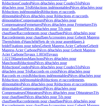
Réductions
Coudes
Pièces détachées pour Coudes
Tés
Pièces
détachées pour Tés
Réductions indémontables
Pièces détachées pour
Réductions indémontables
Réductions et raccords,
démontables
Pièces détachées pour Réductions et raccords,
démontables
Compensateurs
Pièces détachées pour
Compensateurs
Fermetures
Pièces détachées pour Fermetures
Tés
pour chauffage
Pièces détachées pour Tés pour
chauffage
Raccordements pour chauffage
Pièces détachées pour
Raccordements pour chauffage
Accessoires pour Geberit Mapress
Therm
Joints d'étanchéité
Sets de vis pour assemblages à
bride
Fixations pour tubes
Geberit Mapress Acier Carbone
Geberit
Mapress Acier Carbone
Pièces détachées pour Geberit Mapress
Acier Carbone
Tuyaux 1.0034
Tuyaux
1.0215
Mamelons
Manchons
Pièces détachées pour
Manchons
Réductions
Pièces détachées pour
Réductions
Coudes
Pièces détachées pour Coudes
Tés
Pièces
détachées pour Tés
Raccords en croix
Pièces détachées pour
Raccords en croix
Réductions indémontables
Pièces détachées pour
Réductions indémontables
Réductions et raccordements,
démontables
Pièces détachées pour Réductions et raccordements,
démontables
Compensateurs
Pièces détachées pour
Compensateurs
Obturateurs
Pièces détachées pour Obturateurs
Tés
pour chauffage
Pièces détachées pour Tés pour
chauffage
Raccordements pour chauffage
Pièces détachées pour
Raccordements pour chauffage
Accessoires pour Geberit Mapress