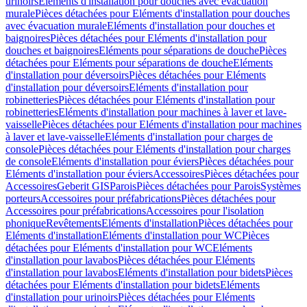
urinoirs
Eléments d'installation pour douches avec évacuation
murale
Pièces détachées pour Eléments d'installation pour douches
avec évacuation murale
Eléments d'installation pour douches et
baignoires
Pièces détachées pour Eléments d'installation pour
douches et baignoires
Eléments pour séparations de douche
Pièces
détachées pour Eléments pour séparations de douche
Eléments
d'installation pour déversoirs
Pièces détachées pour Eléments
d'installation pour déversoirs
Eléments d'installation pour
robinetteries
Pièces détachées pour Eléments d'installation pour
robinetteries
Eléments d'installation pour machines à laver et lave-
vaisselle
Pièces détachées pour Eléments d'installation pour machines
à laver et lave-vaisselle
Eléments d'installation pour charges de
console
Pièces détachées pour Eléments d'installation pour charges
de console
Eléments d'installation pour éviers
Pièces détachées pour
Eléments d'installation pour éviers
Accessoires
Pièces détachées pour
Accessoires
Geberit GIS
Parois
Pièces détachées pour Parois
Systèmes
porteurs
Accessoires pour préfabrications
Pièces détachées pour
Accessoires pour préfabrications
Accessoires pour l'isolation
phonique
Revêtements
Eléments d'installation
Pièces détachées pour
Eléments d'installation
Eléments d'installation pour WC
Pièces
détachées pour Eléments d'installation pour WC
Eléments
d'installation pour lavabos
Pièces détachées pour Eléments
d'installation pour lavabos
Eléments d'installation pour bidets
Pièces
détachées pour Eléments d'installation pour bidets
Eléments
d'installation pour urinoirs
Pièces détachées pour Eléments