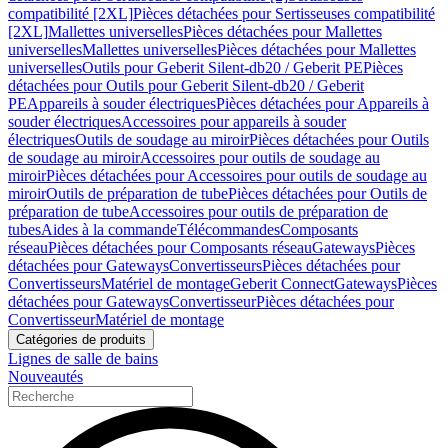
compatibilité [2XL]
Pièces détachées pour Sertisseuses compatibilité
[2XL]
Mallettes universelles
Pièces détachées pour Mallettes
universelles
Mallettes universelles
Pièces détachées pour Mallettes
universelles
Outils pour Geberit Silent-db20 / Geberit PE
Pièces
détachées pour Outils pour Geberit Silent-db20 / Geberit
PE
Appareils à souder électriques
Pièces détachées pour Appareils à
souder électriques
Accessoires pour appareils à souder
électriques
Outils de soudage au miroir
Pièces détachées pour Outils
de soudage au miroir
Accessoires pour outils de soudage au
miroir
Pièces détachées pour Accessoires pour outils de soudage au
miroir
Outils de préparation de tube
Pièces détachées pour Outils de
préparation de tube
Accessoires pour outils de préparation de
tubes
Aides à la commande
Télécommandes
Composants
réseau
Pièces détachées pour Composants réseau
Gateways
Pièces
détachées pour Gateways
Convertisseurs
Pièces détachées pour
Convertisseurs
Matériel de montage
Geberit Connect
Gateways
Pièces
détachées pour Gateways
Convertisseur
Pièces détachées pour
Convertisseur
Matériel de montage
Catégories de produits
Lignes de salle de bains
Nouveautés