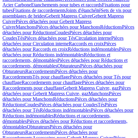
Acier Carbone
Etanchements pour tubes et raccords
Fixations pour
tubes
Fixations de raccordements
Joints d'étanchéité
Sets de vis pour
assemblages de brides
Geberit Mapress Cuivre
Geberit Mapress
Cuivre
Pièces détachées pour Geberit Mapress
Cuivre
Manchons
Pièces détachées pour Manchons
Réductions
Pièces
détachées pour Réductions
Coudes
Pièces détachées pour
Coudes
Tés
Pièces détachées pour Tés
Circulation interne
Pièces
détachées pour Circulation interne
Raccords en croix
Pièces
détachées pour Raccords en croix
Réductions indémontables
Pièces
détachées pour Réductions indémontables
Réductions et
raccordements, démontables
Pièces détachées pour Réductions et
raccordements, démontables
Obturateurs
Pièces détachées pour
Obturateurs
Raccordements
Pièces détachées pour
Raccordements
Tés pour chauffage
Pièces détachées pour Tés pour
chauffage
Raccordements pour chauffage
Pièces détachées pour
Raccordements pour chauffage
Geberit Mapress Cuivre, gaz
Pièces
détachées pour Geberit Mapress Cuivre, gaz
Manchons
Pièces
détachées pour Manchons
Réductions
Pièces détachées pour
Réductions
Coudes
Pièces détachées pour Coudes
Tés
Pièces
détachées pour Tés
Réductions indémontables
Pièces détachées pour
Réductions indémontables
Réductions et raccordements,
démontables
Pièces détachées pour Réductions et raccordements,
démontables
Obturateurs
Pièces détachées pour
Obturateurs
Raccordements
Pièces détachées pour
Raccordements
Accessoires pour Geberit Mapress Cuivre
Pièces