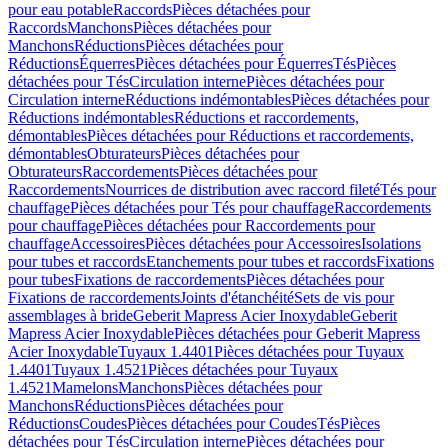
pour eau potable
Raccords
Pièces détachées pour
Raccords
Manchons
Pièces détachées pour
Manchons
Réductions
Pièces détachées pour
Réductions
Équerres
Pièces détachées pour Équerres
Tés
Pièces
détachées pour Tés
Circulation interne
Pièces détachées pour
Circulation interne
Réductions indémontables
Pièces détachées pour
Réductions indémontables
Réductions et raccordements,
démontables
Pièces détachées pour Réductions et raccordements,
démontables
Obturateurs
Pièces détachées pour
Obturateurs
Raccordements
Pièces détachées pour
Raccordements
Nourrices de distribution avec raccord fileté
Tés pour
chauffage
Pièces détachées pour Tés pour chauffage
Raccordements
pour chauffage
Pièces détachées pour Raccordements pour
chauffage
Accessoires
Pièces détachées pour Accessoires
Isolations
pour tubes et raccords
Etanchements pour tubes et raccords
Fixations
pour tubes
Fixations de raccordements
Pièces détachées pour
Fixations de raccordements
Joints d'étanchéité
Sets de vis pour
assemblages à bride
Geberit Mapress Acier Inoxydable
Geberit
Mapress Acier Inoxydable
Pièces détachées pour Geberit Mapress
Acier Inoxydable
Tuyaux 1.4401
Pièces détachées pour Tuyaux
1.4401
Tuyaux 1.4521
Pièces détachées pour Tuyaux
1.4521
Mamelons
Manchons
Pièces détachées pour
Manchons
Réductions
Pièces détachées pour
Réductions
Coudes
Pièces détachées pour Coudes
Tés
Pièces
détachées pour Tés
Circulation interne
Pièces détachées pour