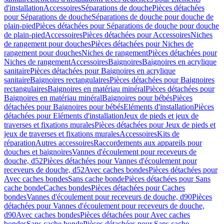
d'installation
Accessoires
Séparations de douche
Pièces détachées
pour Séparations de douche
Séparations de douche pour douche de
plain-pied
Pièces détachées pour Séparations de douche pour douche
de plain-pied
Accessoires
Pièces détachées pour Accessoires
Niches
de rangement pour douches
Pièces détachées pour Niches de
rangement pour douches
Niches de rangement
Pièces détachées pour
Niches de rangement
Accessoires
Baignoires
Baignoires en acrylique
sanitaire
Pièces détachées pour Baignoires en acrylique
sanitaire
Baignoires rectangulaires
Pièces détachées pour Baignoires
rectangulaires
Baignoires en matériau minéral
Pièces détachées pour
Baignoires en matériau minéral
Baignoires pour bébés
Pièces
détachées pour Baignoires pour bébés
Eléments d'installation
Pièces
détachées pour Eléments d'installation
Jeux de pieds et jeux de
traverses et fixations murales
Pièces détachées pour Jeux de pieds et
jeux de traverses et fixations murales
Accessoires
Kits de
réparation
Autres accessoires
Raccordements aux appareils pour
douches et baignoires
Vannes d'écoulement pour receveurs de
douche, d52
Pièces détachées pour Vannes d'écoulement pour
receveurs de douche, d52
Avec caches bondes
Pièces détachées pour
Avec caches bondes
Sans cache bonde
Pièces détachées pour Sans
cache bonde
Caches bondes
Pièces détachées pour Caches
bondes
Vannes d'écoulement pour receveurs de douche, d90
Pièces
détachées pour Vannes d'écoulement pour receveurs de douche,
d90
Avec caches bondes
Pièces détachées pour Avec caches
bondes
Sans cache bonde
Pièces détachées pour Sans cache