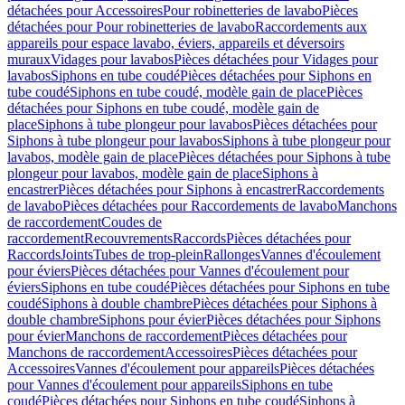
détachées pour Accessoires
Pour robinetteries de lavabo
Pièces
détachées pour Pour robinetteries de lavabo
Raccordements aux
appareils pour espace lavabo, éviers, appareils et déversoirs
muraux
Vidages pour lavabos
Pièces détachées pour Vidages pour
lavabos
Siphons en tube coudé
Pièces détachées pour Siphons en
tube coudé
Siphons en tube coudé, modèle gain de place
Pièces
détachées pour Siphons en tube coudé, modèle gain de
place
Siphons à tube plongeur pour lavabos
Pièces détachées pour
Siphons à tube plongeur pour lavabos
Siphons à tube plongeur pour
lavabos, modèle gain de place
Pièces détachées pour Siphons à tube
plongeur pour lavabos, modèle gain de place
Siphons à
encastrer
Pièces détachées pour Siphons à encastrer
Raccordements
de lavabo
Pièces détachées pour Raccordements de lavabo
Manchons
de raccordement
Coudes de
raccordement
Recouvrements
Raccords
Pièces détachées pour
Raccords
Joints
Tubes de trop-plein
Rallonges
Vannes d'écoulement
pour éviers
Pièces détachées pour Vannes d'écoulement pour
éviers
Siphons en tube coudé
Pièces détachées pour Siphons en tube
coudé
Siphons à double chambre
Pièces détachées pour Siphons à
double chambre
Siphons pour évier
Pièces détachées pour Siphons
pour évier
Manchons de raccordement
Pièces détachées pour
Manchons de raccordement
Accessoires
Pièces détachées pour
Accessoires
Vannes d'écoulement pour appareils
Pièces détachées
pour Vannes d'écoulement pour appareils
Siphons en tube
coudé
Pièces détachées pour Siphons en tube coudé
Siphons à