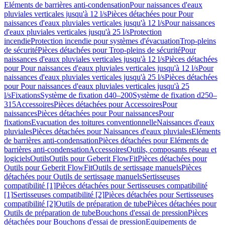
Eléments de barrières anti-condensation
Pour naissances d'eaux
pluviales verticales jusqu'à 12 l/s
Pièces détachées pour Pour
naissances d'eaux pluviales verticales jusqu'à 12 l/s
Pour naissances
d'eaux pluviales verticales jusqu'à 25 l/s
Protection
incendie
Protection incendie pour systèmes d'évacuation
Trop-pleins
de sécurité
Pièces détachées pour Trop-pleins de sécurité
Pour
naissances d'eaux pluviales verticales jusqu'à 12 l/s
Pièces détachées
pour Pour naissances d'eaux pluviales verticales jusqu'à 12 l/s
Pour
naissances d'eaux pluviales verticales jusqu'à 25 l/s
Pièces détachées
pour Pour naissances d'eaux pluviales verticales jusqu'à 25
l/s
Fixations
Système de fixation d40–200
Système de fixation d250–
315
Accessoires
Pièces détachées pour Accessoires
Pour
naissances
Pièces détachées pour Pour naissances
Pour
fixations
Evacuation des toitures conventionnelle
Naissances d'eaux
pluviales
Pièces détachées pour Naissances d'eaux pluviales
Eléments
de barrières anti-condensation
Pièces détachées pour Eléments de
barrières anti-condensation
Accessoires
Outils, composants réseau et
logiciels
Outils
Outils pour Geberit FlowFit
Pièces détachées pour
Outils pour Geberit FlowFit
Outils de sertissage manuels
Pièces
détachées pour Outils de sertissage manuels
Sertisseuses
compatibilité [1]
Pièces détachées pour Sertisseuses compatibilité
[1]
Sertisseuses compatibilité [2]
Pièces détachées pour Sertisseuses
compatibilité [2]
Outils de préparation de tube
Pièces détachées pour
Outils de préparation de tube
Bouchons d'essai de pression
Pièces
détachées pour Bouchons d'essai de pression
Equipements de