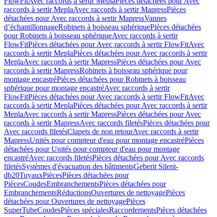
FlowFit
Avec raccords à sertir Mepla
Pièces détachées pour Avec
raccords à sertir Mepla
Avec raccords à sertir Mapress
Pièces
détachées pour Avec raccords à sertir Mapress
Vannes
d’échantillonnage
Robinets à boisseau sphérique
Pièces détachées
pour Robinets à boisseau sphérique
Avec raccords à sertir
FlowFit
Pièces détachées pour Avec raccords à sertir FlowFit
Avec
raccords à sertir Mepla
Pièces détachées pour Avec raccords à sertir
Mepla
Avec raccords à sertir Mapress
Pièces détachées pour Avec
raccords à sertir Mapress
Robinets à boisseau sphérique pour
montage encastré
Pièces détachées pour Robinets à boisseau
sphérique pour montage encastré
Avec raccords à sertir
FlowFit
Pièces détachées pour Avec raccords à sertir FlowFit
Avec
raccords à sertir Mepla
Pièces détachées pour Avec raccords à sertir
Mepla
Avec raccords à sertir Mapress
Pièces détachées pour Avec
raccords à sertir Mapress
Avec raccords filetés
Pièces détachées pour
Avec raccords filetés
Clapets de non retour
Avec raccords à sertir
Mapress
Unités pour compteur d'eau pour montage encastré
Pièces
détachées pour Unités pour compteur d'eau pour montage
encastré
Avec raccords filetés
Pièces détachées pour Avec raccords
filetés
Systèmes d'évacuation des bâtiments
Geberit Silent-
db20
Tuyaux
Pièces
Pièces détachées pour
Pièces
Coudes
Embranchements
Pièces détachées pour
Embranchements
Réductions
Ouvertures de nettoyage
Pièces
détachées pour Ouvertures de nettoyage
Pièces
SuperTube
Coudes
Pièces spéciales
Raccordements
Pièces détachées