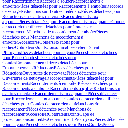
pour Raccordements
Raccords à souder
Raccordements à
emboîter
Pièces détachées pour Raccordements à emboîter
Raccords
de serrage
Réductions sur d'autres matériaux
Pièces détachées pour
Réductions sur d'autres matériaux
Raccordements aux
appareils
Pièces détachées pour Raccordements aux appareils
Coudes
de raccordement
Pièces détachées pour Coudes de
raccordement
Manchons de raccordement à emboîter
Pièces
détachées pour Manchons de raccordement à
emboîter
Accessoires
Colliers
Fixations pour
colliers
Obturateurs
Joints
Consommables
Geberit Silent-
PP
Tuyaux
Pièces détachées pour Tuyaux
Pièces
Pièces détachées
pour Pièces
Coudes
Pièces détachées pour
Coudes
Embranchements
Pièces détachées pour
Embranchements
Réductions
Pièces détachées pour
Réductions
Ouvertures de nettoyage
Pièces détachées pour
Ouvertures de nettoyage
Raccordements
Pièces détachées pour
Raccordements
Raccordements à emboîter
Pièces détachées pour
Raccordements à emboîter
Raccordements à griffes
Réductions sur
d'autres matériaux
Raccordements aux appareils
Pièces détachées
pour Raccordements aux appareils
Coudes de raccordement
Pièces
détachées pour Coudes de raccordement
Manchons de
raccordement
Pièces détachées pour Manchons de
raccordement
Accessoires
Obturateurs
Joints
Cape de
protection
Consommables
Geberit Silent-Pro
Tuyaux
Pièces détachées
pour Tuyaux
Pièces
Pièces détachées pour Pièces
Coudes
Pièces