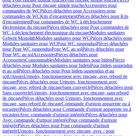
détachées pour Pour rinçage simple touche
Accessoires pour
commandes de WC
Pièces détachées pour Accessoires pour
commandes de WC
Kits d'encastrement
Pièces détachées pour Kits
d'encastrement
Pour commandes de WC à déclenchement
électronique du rinçage
Pièces détachées pour Pour commandes de
WC à déclenchement électronique du rinçage
Modules sanitaires
Geberit Monolith
Modules sanitaires pour WC
Pièces détachées pour
Modules sanitaires pour WC
Pour WC suspendus
Pièces détachées
pour Pour WC suspendus
Pour WC au sol
Pièces détachées pour
Pour WC au sol
Accessoires
Pièces détachées pour
Accessoires
Consommables
Modules sanitaires pour bidets
Pièces
détachées pour Modules sanitaires pour bidets
Pour bidets suspendus
et au sol
Pièces détachées pour Pour bidets suspendus et au
sol
Urinoirs
Urinoirs, fonctionnement avec rinçage, avec rebord de
rinçage
Pièces détachées pour Urinoirs, fonctionnement avec
rinçage, avec rebord de rinçage
Sans couvercle
Pièces détachées pour
Sans couvercle
Urinoirs, fonctionnement avec rinçage, sans rebord
de rinçage
Pièces détachées pour Urinoirs, fonctionnement avec
rinçage, sans rebord de rinçage
Commande d'urinoir apparente ou à
encastrer
Pièces détachées pour Commande d'urinoir apparente ou à
encastrer
Avec commande d'urinoir intégrée
Pièces détachées pour
Avec commande d'urinoir intégrée
Pour commande d'urinoir
intégrée
Pièces détachées pour Pour commande d'urinoir
intégrée
Urinoirs, fonctionnement avec rinçage, avec / pour