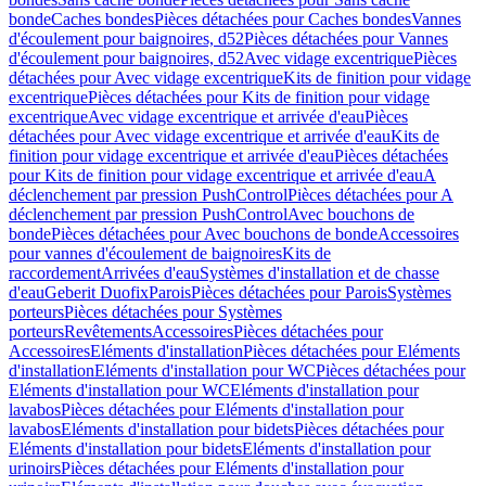
bonde
Caches bondes
Pièces détachées pour Caches bondes
Vannes
d'écoulement pour baignoires, d52
Pièces détachées pour Vannes
d'écoulement pour baignoires, d52
Avec vidage excentrique
Pièces
détachées pour Avec vidage excentrique
Kits de finition pour vidage
excentrique
Pièces détachées pour Kits de finition pour vidage
excentrique
Avec vidage excentrique et arrivée d'eau
Pièces
détachées pour Avec vidage excentrique et arrivée d'eau
Kits de
finition pour vidage excentrique et arrivée d'eau
Pièces détachées
pour Kits de finition pour vidage excentrique et arrivée d'eau
A
déclenchement par pression PushControl
Pièces détachées pour A
déclenchement par pression PushControl
Avec bouchons de
bonde
Pièces détachées pour Avec bouchons de bonde
Accessoires
pour vannes d'écoulement de baignoires
Kits de
raccordement
Arrivées d'eau
Systèmes d'installation et de chasse
d'eau
Geberit Duofix
Parois
Pièces détachées pour Parois
Systèmes
porteurs
Pièces détachées pour Systèmes
porteurs
Revêtements
Accessoires
Pièces détachées pour
Accessoires
Eléments d'installation
Pièces détachées pour Eléments
d'installation
Eléments d'installation pour WC
Pièces détachées pour
Eléments d'installation pour WC
Eléments d'installation pour
lavabos
Pièces détachées pour Eléments d'installation pour
lavabos
Eléments d'installation pour bidets
Pièces détachées pour
Eléments d'installation pour bidets
Eléments d'installation pour
urinoirs
Pièces détachées pour Eléments d'installation pour