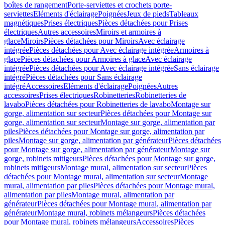
boîtes de rangement
Porte-serviettes et crochets porte-
serviettes
Eléments d'éclairage
Poignées
Jeux de pieds
Tableaux
magnétiques
Prises électriques
Pièces détachées pour Prises
électriques
Autres accessoires
Miroirs et armoires à
glace
Miroirs
Pièces détachées pour Miroirs
Avec éclairage
intégrée
Pièces détachées pour Avec éclairage intégrée
Armoires à
glace
Pièces détachées pour Armoires à glace
Avec éclairage
intégrée
Pièces détachées pour Avec éclairage intégrée
Sans éclairage
intégré
Pièces détachées pour Sans éclairage
intégré
Accessoires
Eléments d'éclairage
Poignées
Autres
accessoires
Prises électriques
Robinetteries
Robinetteries de
lavabo
Pièces détachées pour Robinetteries de lavabo
Montage sur
gorge, alimentation sur secteur
Pièces détachées pour Montage sur
gorge, alimentation sur secteur
Montage sur gorge, alimentation par
piles
Pièces détachées pour Montage sur gorge, alimentation par
piles
Montage sur gorge, alimentation par générateur
Pièces détachées
pour Montage sur gorge, alimentation par générateur
Montage sur
gorge, robinets mitigeurs
Pièces détachées pour Montage sur gorge,
robinets mitigeurs
Montage mural, alimentation sur secteur
Pièces
détachées pour Montage mural, alimentation sur secteur
Montage
mural, alimentation par piles
Pièces détachées pour Montage mural,
alimentation par piles
Montage mural, alimentation par
générateur
Pièces détachées pour Montage mural, alimentation par
générateur
Montage mural, robinets mélangeurs
Pièces détachées
pour Montage mural, robinets mélangeurs
Accessoires
Pièces