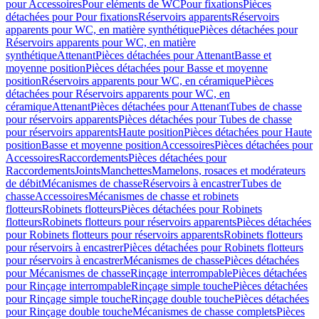
pour Accessoires
Pour eléments de WC
Pour fixations
Pièces
détachées pour Pour fixations
Réservoirs apparents
Réservoirs
apparents pour WC, en matière synthétique
Pièces détachées pour
Réservoirs apparents pour WC, en matière
synthétique
Attenant
Pièces détachées pour Attenant
Basse et
moyenne position
Pièces détachées pour Basse et moyenne
position
Réservoirs apparents pour WC, en céramique
Pièces
détachées pour Réservoirs apparents pour WC, en
céramique
Attenant
Pièces détachées pour Attenant
Tubes de chasse
pour réservoirs apparents
Pièces détachées pour Tubes de chasse
pour réservoirs apparents
Haute position
Pièces détachées pour Haute
position
Basse et moyenne position
Accessoires
Pièces détachées pour
Accessoires
Raccordements
Pièces détachées pour
Raccordements
Joints
Manchettes
Mamelons, rosaces et modérateurs
de débit
Mécanismes de chasse
Réservoirs à encastrer
Tubes de
chasse
Accessoires
Mécanismes de chasse et robinets
flotteurs
Robinets flotteurs
Pièces détachées pour Robinets
flotteurs
Robinets flotteurs pour réservoirs apparents
Pièces détachées
pour Robinets flotteurs pour réservoirs apparents
Robinets flotteurs
pour réservoirs à encastrer
Pièces détachées pour Robinets flotteurs
pour réservoirs à encastrer
Mécanismes de chasse
Pièces détachées
pour Mécanismes de chasse
Rinçage interrompable
Pièces détachées
pour Rinçage interrompable
Rinçage simple touche
Pièces détachées
pour Rinçage simple touche
Rinçage double touche
Pièces détachées
pour Rinçage double touche
Mécanismes de chasse complets
Pièces