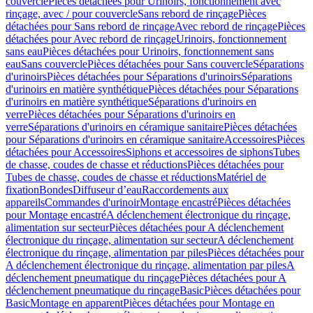
couvercle
Pièces détachées pour Urinoirs, fonctionnement avec
rinçage, avec / pour couvercle
Sans rebord de rinçage
Pièces
détachées pour Sans rebord de rinçage
Avec rebord de rinçage
Pièces
détachées pour Avec rebord de rinçage
Urinoirs, fonctionnement
sans eau
Pièces détachées pour Urinoirs, fonctionnement sans
eau
Sans couvercle
Pièces détachées pour Sans couvercle
Séparations
d'urinoirs
Pièces détachées pour Séparations d'urinoirs
Séparations
d'urinoirs en matière synthétique
Pièces détachées pour Séparations
d'urinoirs en matière synthétique
Séparations d'urinoirs en
verre
Pièces détachées pour Séparations d'urinoirs en
verre
Séparations d'urinoirs en céramique sanitaire
Pièces détachées
pour Séparations d'urinoirs en céramique sanitaire
Accessoires
Pièces
détachées pour Accessoires
Siphons et accessoires de siphons
Tubes
de chasse, coudes de chasse et réductions
Pièces détachées pour
Tubes de chasse, coudes de chasse et réductions
Matériel de
fixation
Bondes
Diffuseur d’eau
Raccordements aux
appareils
Commandes d'urinoir
Montage encastré
Pièces détachées
pour Montage encastré
A déclenchement électronique du rinçage,
alimentation sur secteur
Pièces détachées pour A déclenchement
électronique du rinçage, alimentation sur secteur
A déclenchement
électronique du rinçage, alimentation par piles
Pièces détachées pour
A déclenchement électronique du rinçage, alimentation par piles
A
déclenchement pneumatique du rinçage
Pièces détachées pour A
déclenchement pneumatique du rinçage
Basic
Pièces détachées pour
Basic
Montage en apparent
Pièces détachées pour Montage en