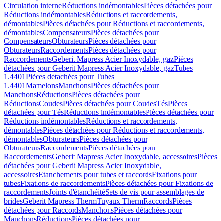
Circulation interne
Réductions indémontables
Pièces détachées pour
Réductions indémontables
Réductions et raccordements,
démontables
Pièces détachées pour Réductions et raccordements,
démontables
Compensateurs
Pièces détachées pour
Compensateurs
Obturateurs
Pièces détachées pour
Obturateurs
Raccordements
Pièces détachées pour
Raccordements
Geberit Mapress Acier Inoxydable, gaz
Pièces
détachées pour Geberit Mapress Acier Inoxydable, gaz
Tubes
1.4401
Pièces détachées pour Tubes
1.4401
Mamelons
Manchons
Pièces détachées pour
Manchons
Réductions
Pièces détachées pour
Réductions
Coudes
Pièces détachées pour Coudes
Tés
Pièces
détachées pour Tés
Réductions indémontables
Pièces détachées pour
Réductions indémontables
Réductions et raccordements,
démontables
Pièces détachées pour Réductions et raccordements,
démontables
Obturateurs
Pièces détachées pour
Obturateurs
Raccordements
Pièces détachées pour
Raccordements
Geberit Mapress Acier Inoxydable, accessoires
Pièces
détachées pour Geberit Mapress Acier Inoxydable,
accessoires
Etanchements pour tubes et raccords
Fixations pour
tubes
Fixations de raccordements
Pièces détachées pour Fixations de
raccordements
Joints d'étanchéité
Sets de vis pour assemblages de
brides
Geberit Mapress Therm
Tuyaux Therm
Raccords
Pièces
détachées pour Raccords
Manchons
Pièces détachées pour
Manchons
Réductions
Pièces détachées pour