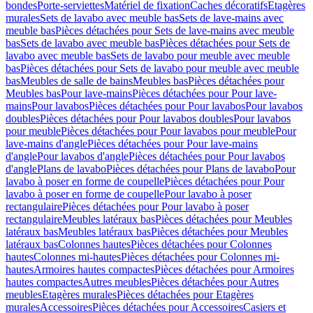
bondes
Porte-serviettes
Matériel de fixation
Caches décoratifs
Etagères
murales
Sets de lavabo avec meuble bas
Sets de lave-mains avec
meuble bas
Pièces détachées pour Sets de lave-mains avec meuble
bas
Sets de lavabo avec meuble bas
Pièces détachées pour Sets de
lavabo avec meuble bas
Sets de lavabo pour meuble avec meuble
bas
Pièces détachées pour Sets de lavabo pour meuble avec meuble
bas
Meubles de salle de bains
Meubles bas
Pièces détachées pour
Meubles bas
Pour lave-mains
Pièces détachées pour Pour lave-
mains
Pour lavabos
Pièces détachées pour Pour lavabos
Pour lavabos
doubles
Pièces détachées pour Pour lavabos doubles
Pour lavabos
pour meuble
Pièces détachées pour Pour lavabos pour meuble
Pour
lave-mains d'angle
Pièces détachées pour Pour lave-mains
d'angle
Pour lavabos d'angle
Pièces détachées pour Pour lavabos
d'angle
Plans de lavabo
Pièces détachées pour Plans de lavabo
Pour
lavabo à poser en forme de coupelle
Pièces détachées pour Pour
lavabo à poser en forme de coupelle
Pour lavabo à poser
rectangulaire
Pièces détachées pour Pour lavabo à poser
rectangulaire
Meubles latéraux bas
Pièces détachées pour Meubles
latéraux bas
Meubles latéraux bas
Pièces détachées pour Meubles
latéraux bas
Colonnes hautes
Pièces détachées pour Colonnes
hautes
Colonnes mi-hautes
Pièces détachées pour Colonnes mi-
hautes
Armoires hautes compactes
Pièces détachées pour Armoires
hautes compactes
Autres meubles
Pièces détachées pour Autres
meubles
Etagères murales
Pièces détachées pour Etagères
murales
Accessoires
Pièces détachées pour Accessoires
Casiers et