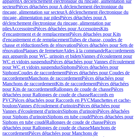
apparent
A déclenchement électronique du rinçage, alimentation sur
secteur
Pièces détachées pour A déclenchement électronique du
rinçage, alimentation sur secteur
A déclenchement électronique du
rinçage, alimentation par piles
Pièces détachées pour A
déclenchement électronique du rinçage, alimentation par
piles
Accessoires
Pièces détachées pour Accessoires
Kits
d'encastrement et de remplacement
Pièces détachées pour Kits
d'encastrement et de remplacement
Tubes de chasse, coudes de
chasse et réductions
Sets de rénovation
Pièces détachées pour Sets de
rénovation
Plaques de fermeture
Aides à la commande
Raccordements
aux appareils pour WC, urinoirs et bidets
Vannes d'écoulement pour
WC et vidoirs suspendus
Pièces détachées pour Vannes d'écoulement
pour WC et vidoirs suspendus
Siphons
Pièces détachées pour
Siphons
Coudes de raccordement
Pièces détachées pour Coudes de
raccordement
Manchons de raccordement
Pièces détachées pour
Manchons de raccordement
Kits de raccordement
Pièces détachées
pour Kits de raccordement
Rallonges de coude de chasse
Pièces
détachées pour Rallonges de coude de chasse
Raccords en
PVC
Pièces détachées pour Raccords en PVC
Manchettes et cache-
boulons
Vannes d'écoulement d'urinoirs
Pièces détachées pour
Vannes d'écoulement d'urinoirs
Siphons d'urinoirs
Pièces détachées
pour Siphons d'urinoirs
Siphons en tube coudé
Pièces détachées pour
Siphons en tube coudé
Rallonges de coude de chasse
Pièces
détachées pour Rallonges de coude de chasse
Manchons de
raccordement
Pièces détachées pour Manchons de