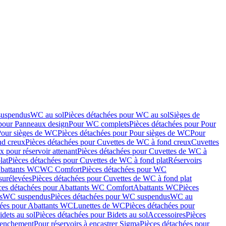
suspendus
WC au sol
Pièces détachées pour WC au sol
Sièges de
 pour Panneaux design
Pour WC complets
Pièces détachées pour Pour
Pour sièges de WC
Pièces détachées pour Pour sièges de WC
Pour
nd creux
Pièces détachées pour Cuvettes de WC à fond creux
Cuvettes
 pour réservoir attenant
Pièces détachées pour Cuvettes de WC à
lat
Pièces détachées pour Cuvettes de WC à fond plat
Réservoirs
Abattants WC
WC Comfort
Pièces détachées pour WC
surélevées
Pièces détachées pour Cuvettes de WC à fond plat
ces détachées pour Abattants WC Comfort
Abattants WC
Pièces
s
WC suspendus
Pièces détachées pour WC suspendus
WC au
hées pour Abattants WC
Lunettes de WC
Pièces détachées pour
idets au sol
Pièces détachées pour Bidets au sol
Accessoires
Pièces
clenchement
Pour réservoirs à encastrer Sigma
Pièces détachées pour