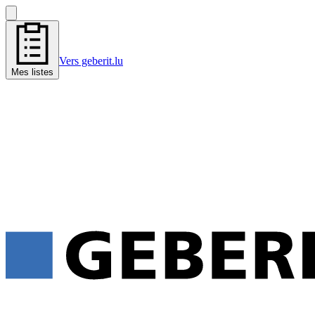
Vers geberit.lu
Mes listes