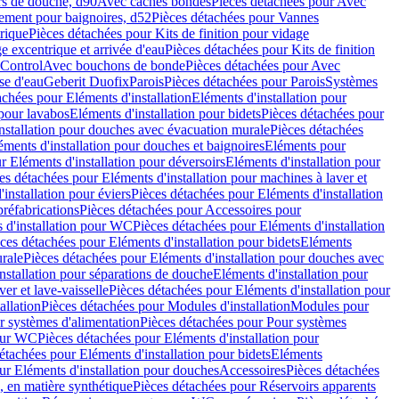
rs de douche, d90
Avec caches bondes
Pièces détachées pour Avec
ement pour baignoires, d52
Pièces détachées pour Vannes
trique
Pièces détachées pour Kits de finition pour vidage
ge excentrique et arrivée d'eau
Pièces détachées pour Kits de finition
hControl
Avec bouchons de bonde
Pièces détachées pour Avec
se d'eau
Geberit Duofix
Parois
Pièces détachées pour Parois
Systèmes
achées pour Eléments d'installation
Eléments d'installation pour
 pour lavabos
Eléments d'installation pour bidets
Pièces détachées pour
nstallation pour douches avec évacuation murale
Pièces détachées
ments d'installation pour douches et baignoires
Eléments pour
r Eléments d'installation pour déversoirs
Eléments d'installation pour
es détachées pour Eléments d'installation pour machines à laver et
installation pour éviers
Pièces détachées pour Eléments d'installation
réfabrications
Pièces détachées pour Accessoires pour
 d'installation pour WC
Pièces détachées pour Eléments d'installation
ces détachées pour Eléments d'installation pour bidets
Eléments
urale
Pièces détachées pour Eléments d'installation pour douches avec
nstallation pour séparations de douche
Eléments d'installation pour
er et lave-vaisselle
Pièces détachées pour Eléments d'installation pour
allation
Pièces détachées pour Modules d'installation
Modules pour
r systèmes d'alimentation
Pièces détachées pour Pour systèmes
pour WC
Pièces détachées pour Eléments d'installation pour
étachées pour Eléments d'installation pour bidets
Eléments
ur Eléments d'installation pour douches
Accessoires
Pièces détachées
 en matière synthétique
Pièces détachées pour Réservoirs apparents