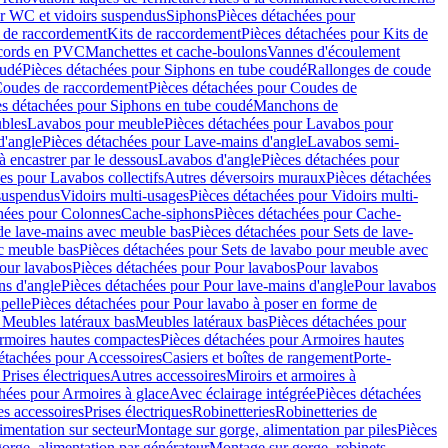
r WC et vidoirs suspendus
Siphons
Pièces détachées pour
 de raccordement
Kits de raccordement
Pièces détachées pour Kits de
ccords en PVC
Manchettes et cache-boulons
Vannes d'écoulement
oudé
Pièces détachées pour Siphons en tube coudé
Rallonges de coude
oudes de raccordement
Pièces détachées pour Coudes de
es détachées pour Siphons en tube coudé
Manchons de
bles
Lavabos pour meuble
Pièces détachées pour Lavabos pour
d'angle
Pièces détachées pour Lave-mains d'angle
Lavabos semi-
 encastrer par le dessous
Lavabos d'angle
Pièces détachées pour
es pour Lavabos collectifs
Autres déversoirs muraux
Pièces détachées
 suspendus
Vidoirs multi-usages
Pièces détachées pour Vidoirs multi-
hées pour Colonnes
Cache-siphons
Pièces détachées pour Cache-
de lave-mains avec meuble bas
Pièces détachées pour Sets de lave-
c meuble bas
Pièces détachées pour Sets de lavabo pour meuble avec
our lavabos
Pièces détachées pour Pour lavabos
Pour lavabos
ns d'angle
Pièces détachées pour Pour lave-mains d'angle
Pour lavabos
pelle
Pièces détachées pour Pour lavabo à poser en forme de
 Meubles latéraux bas
Meubles latéraux bas
Pièces détachées pour
rmoires hautes compactes
Pièces détachées pour Armoires hautes
étachées pour Accessoires
Casiers et boîtes de rangement
Porte-
Prises électriques
Autres accessoires
Miroirs et armoires à
hées pour Armoires à glace
Avec éclairage intégrée
Pièces détachées
es accessoires
Prises électriques
Robinetteries
Robinetteries de
imentation sur secteur
Montage sur gorge, alimentation par piles
Pièces
orge, alimentation par générateur
Montage sur gorge, robinets