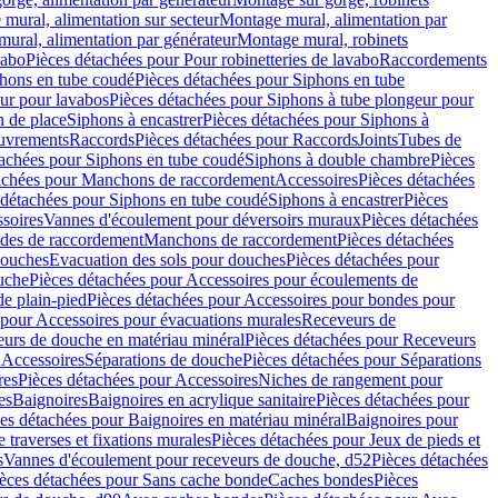
mural, alimentation sur secteur
Montage mural, alimentation par
ural, alimentation par générateur
Montage mural, robinets
vabo
Pièces détachées pour Pour robinetteries de lavabo
Raccordements
hons en tube coudé
Pièces détachées pour Siphons en tube
ur pour lavabos
Pièces détachées pour Siphons à tube plongeur pour
n de place
Siphons à encastrer
Pièces détachées pour Siphons à
uvrements
Raccords
Pièces détachées pour Raccords
Joints
Tubes de
tachées pour Siphons en tube coudé
Siphons à double chambre
Pièces
achées pour Manchons de raccordement
Accessoires
Pièces détachées
 détachées pour Siphons en tube coudé
Siphons à encastrer
Pièces
soires
Vannes d'écoulement pour déversoirs muraux
Pièces détachées
udes de raccordement
Manchons de raccordement
Pièces détachées
ouches
Evacuation des sols pour douches
Pièces détachées pour
uche
Pièces détachées pour Accessoires pour écoulements de
e plain-pied
Pièces détachées pour Accessoires pour bondes pour
 pour Accessoires pour évacuations murales
Receveurs de
urs de douche en matériau minéral
Pièces détachées pour Receveurs
n
Accessoires
Séparations de douche
Pièces détachées pour Séparations
res
Pièces détachées pour Accessoires
Niches de rangement pour
es
Baignoires
Baignoires en acrylique sanitaire
Pièces détachées pour
es détachées pour Baignoires en matériau minéral
Baignoires pour
e traverses et fixations murales
Pièces détachées pour Jeux de pieds et
s
Vannes d'écoulement pour receveurs de douche, d52
Pièces détachées
èces détachées pour Sans cache bonde
Caches bondes
Pièces