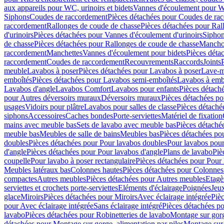
aux appareils pour WC, urinoirs et bidets
Vannes d'écoulement pour W
Siphons
Coudes de raccordement
Pièces détachées pour Coudes de ra
raccordement
Rallonges de coude de chasse
Pièces détachées pour Ral
d'urinoirs
Pièces détachées pour Vannes d'écoulement d'urinoirs
Siphon
de chasse
Pièces détachées pour Rallonges de coude de chasse
Mancho
raccordement
Manchettes
Vannes d'écoulement pour bidets
Pièces déta
raccordement
Coudes de raccordement
Recouvrements
Raccords
Joints
meuble
Lavabos à poser
Pièces détachées pour Lavabos à poser
Lave-m
emboîtés
Pièces détachées pour Lavabos semi-emboîtés
Lavabos à emb
Lavabos d'angle
Lavabos Comfort
Lavabos pour enfants
Pièces détach
pour Autres déversoirs muraux
Déversoirs muraux
Pièces détachées p
usages
Vidoirs pour plâtre
Lavabos pour salles de classe
Pièces détaché
siphons
Accessoires
Caches bondes
Porte-serviettes
Matériel de fixation
mains avec meuble bas
Sets de lavabo avec meuble bas
Pièces détaché
meuble bas
Meubles de salle de bains
Meubles bas
Pièces détachées po
doubles
Pièces détachées pour Pour lavabos doubles
Pour lavabos pou
d'angle
Pièces détachées pour Pour lavabos d'angle
Plans de lavabo
Piè
coupelle
Pour lavabo à poser rectangulaire
Pièces détachées pour Pour 
Meubles latéraux bas
Colonnes hautes
Pièces détachées pour Colonnes
compactes
Autres meubles
Pièces détachées pour Autres meubles
Etagè
serviettes et crochets porte-serviettes
Eléments d'éclairage
Poignées
Jeu
glace
Miroirs
Pièces détachées pour Miroirs
Avec éclairage intégrée
Pièc
pour Avec éclairage intégrée
Sans éclairage intégré
Pièces détachées po
lavabo
Pièces détachées pour Robinetteries de lavabo
Montage sur gorg
détachées pour Montage sur gorge, alimentation par piles
Montage sur 