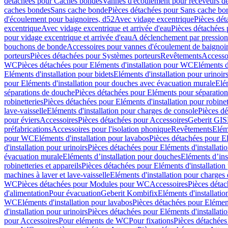
détachées pour Caches bondes
Vannes d'écoulement pour receveurs d
caches bondes
Sans cache bonde
Pièces détachées pour Sans cache bo
d'écoulement pour baignoires, d52
Avec vidage excentrique
Pièces dét
excentrique
Avec vidage excentrique et arrivée d'eau
Pièces détachées 
pour vidage excentrique et arrivée d'eau
A déclenchement par pressio
bouchons de bonde
Accessoires pour vannes d'écoulement de baignoi
porteurs
Pièces détachées pour Systèmes porteurs
Revêtements
Accesso
WC
Pièces détachées pour Eléments d'installation pour WC
Eléments d
Eléments d'installation pour bidets
Eléments d'installation pour urinoir
pour Eléments d'installation pour douches avec évacuation murale
Elé
séparations de douche
Pièces détachées pour Eléments pour séparatio
robinetteries
Pièces détachées pour Eléments d'installation pour robinet
lave-vaisselle
Eléments d'installation pour charges de console
Pièces dé
pour éviers
Accessoires
Pièces détachées pour Accessoires
Geberit GIS
préfabrications
Accessoires pour l'isolation phonique
Revêtements
Eléme
pour WC
Eléments d'installation pour lavabos
Pièces détachées pour El
d'installation pour urinoirs
Pièces détachées pour Eléments d'installatio
évacuation murale
Eléments d’installation pour douches
Eléments d’ins
robinetteries et appareils
Pièces détachées pour Eléments d'installation 
machines à laver et lave-vaisselle
Eléments d'installation pour charges
WC
Pièces détachées pour Modules pour WC
Accessoires
Pièces détac
d'alimentation
Pour évacuation
Geberit Kombifix
Eléments d'installatio
WC
Eléments d'installation pour lavabos
Pièces détachées pour Elément
d'installation pour urinoirs
Pièces détachées pour Eléments d'installatio
pour Accessoires
Pour eléments de WC
Pour fixations
Pièces détachées