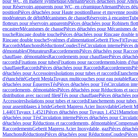
pour WC, en matière synthétique
Attenant
Pièces détachées pour Atten
pour Réservoirs apparents pour WC, en céramique
Attenant
Pièces dét
position
Pièces détachées pour Haute position
Basse et moyenne positi
modérateurs de débit
Mécanismes de chasse
Réservoirs à encastrer
Tube
flotteurs pour réservoirs apparents
Pièces détachées pour Robinets flott
encastrer
Mécanismes de chasse
Pièces détachées pour Mécanismes de
touche
Rinçage double touche
Pièces détachées pour Rinçage double 
Rinçage double touche
Systèmes d'alimentation
Geberit FlowFit
Tuyaux
Raccords
Manchons
Réductions
Coudes
Tés
Circulation interne
Pièces d
démontables
Obturateurs
Raccordements
Pièces détachées pour Racco
chauffage, démontables
Raccordements pour chauffage
Pièces détaché
raccords
Fixations pour tubes
Fixations pour raccordements
Joints d'éta
chauffage
Raccords
Pièces détachées pour Raccords
Raccordements
Piè
détachées pour Accessoires
Isolations pour tubes et raccords
Etanchemen
d'étanchéité
Geberit Mepla
Tuyaux multicouches pour eau potable
Racc
détachées pour Équerres
Tés
Pièces détachées pour Tés
Circulation int
raccordements, démontables
Pièces détachées pour Réductions et rac
distribution avec raccord fileté
Tés pour chauffage
Pièces détachées po
Accessoires
Isolations pour tubes et raccords
Etanchements pour tubes 
pour assemblages à bride
Geberit Mapress Acier Inoxydable
Geberit M
1.4401
Tuyaux 1.4521
Pièces détachées pour Tuyaux 1.4521
Mamelon
détachées pour Tés
Circulation interne
Pièces détachées pour Circulati
détachées pour Réductions et raccordements, démontables
Compensat
Raccordements
Geberit Mapress Acier Inoxydable, gaz
Pièces détaché
Manchons
Réductions
Pièces détachées pour Réductions
Coudes
Pièces