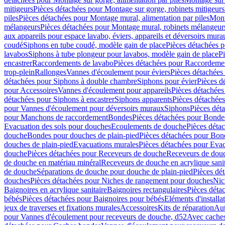
mitigeurs
Pièces détachées pour Montage sur gorge, robinets mitigeurs
piles
Pièces détachées pour Montage mural, alimentation par piles
Mont
mélangeurs
Pièces détachées pour Montage mural, robinets mélangeur
aux appareils pour espace lavabo, éviers, appareils et déversoirs mura
coudé
Siphons en tube coudé, modèle gain de place
Pièces détachées p
lavabos
Siphons à tube plongeur pour lavabos, modèle gain de place
P
encastrer
Raccordements de lavabo
Pièces détachées pour Raccordeme
trop-plein
Rallonges
Vannes d'écoulement pour éviers
Pièces détachées
détachées pour Siphons à double chambre
Siphons pour évier
Pièces d
pour Accessoires
Vannes d'écoulement pour appareils
Pièces détachées
détachées pour Siphons à encastrer
Siphons apparents
Pièces détachée
pour Vannes d'écoulement pour déversoirs muraux
Siphons
Pièces dét
pour Manchons de raccordement
Bondes
Pièces détachées pour Bonde
Evacuation des sols pour douches
Ecoulements de douche
Pièces déta
douche
Bondes pour douches de plain-pied
Pièces détachées pour Bon
douches de plain-pied
Evacuations murales
Pièces détachées pour Eva
douche
Pièces détachées pour Receveurs de douche
Receveurs de douch
de douche en matériau minéral
Receveurs de douche en acrylique sanit
de douche
Séparations de douche pour douche de plain-pied
Pièces dé
douches
Pièces détachées pour Niches de rangement pour douches
Nic
Baignoires en acrylique sanitaire
Baignoires rectangulaires
Pièces déta
bébés
Pièces détachées pour Baignoires pour bébés
Eléments d'installa
jeux de traverses et fixations murales
Accessoires
Kits de réparation
Aut
pour Vannes d'écoulement pour receveurs de douche, d52
Avec cache