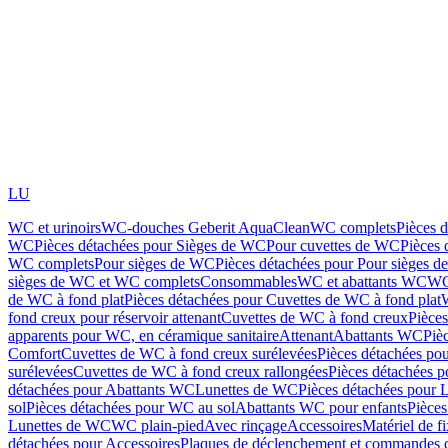
LU
WC et urinoirs
WC-douches Geberit AquaClean
WC complets
Pièces 
WC
Pièces détachées pour Sièges de WC
Pour cuvettes de WC
Pièces 
WC complets
Pour sièges de WC
Pièces détachées pour Pour sièges 
sièges de WC et WC complets
Consommables
WC et abattants WC
WC
de WC à fond plat
Pièces détachées pour Cuvettes de WC à fond plat
fond creux pour réservoir attenant
Cuvettes de WC à fond creux
Pièce
apparents pour WC, en céramique sanitaire
Attenant
Abattants WC
Piè
Comfort
Cuvettes de WC à fond creux surélevées
Pièces détachées po
surélevées
Cuvettes de WC à fond creux rallongées
Pièces détachées p
détachées pour Abattants WC
Lunettes de WC
Pièces détachées pour 
sol
Pièces détachées pour WC au sol
Abattants WC pour enfants
Pièces
Lunettes de WC
WC plain-pied
Avec rinçage
Accessoires
Matériel de f
détachées pour Accessoires
Plaques de déclenchement et commandes