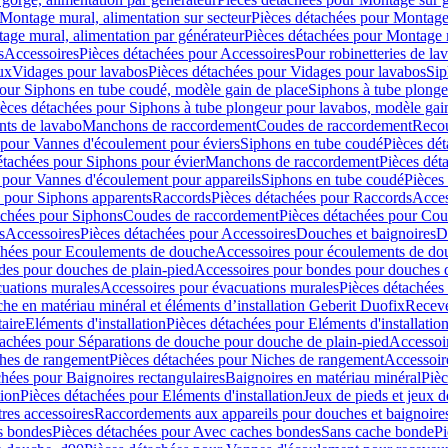
Montage mural, alimentation sur secteur
Pièces détachées pour Montage 
age mural, alimentation par générateur
Pièces détachées pour Montage m
s
Accessoires
Pièces détachées pour Accessoires
Pour robinetteries de la
ux
Vidages pour lavabos
Pièces détachées pour Vidages pour lavabos
Sip
our Siphons en tube coudé, modèle gain de place
Siphons à tube plonge
ièces détachées pour Siphons à tube plongeur pour lavabos, modèle gai
nts de lavabo
Manchons de raccordement
Coudes de raccordement
Reco
 pour Vannes d'écoulement pour éviers
Siphons en tube coudé
Pièces dé
étachées pour Siphons pour évier
Manchons de raccordement
Pièces dét
 pour Vannes d'écoulement pour appareils
Siphons en tube coudé
Pièces
s pour Siphons apparents
Raccords
Pièces détachées pour Raccords
Acces
achées pour Siphons
Coudes de raccordement
Pièces détachées pour Co
s
Accessoires
Pièces détachées pour Accessoires
Douches et baignoires
D
chées pour Ecoulements de douche
Accessoires pour écoulements de do
des pour douches de plain-pied
Accessoires pour bondes pour douches d
cuations murales
Accessoires pour évacuations murales
Pièces détachées
e en matériau minéral et éléments d’installation Geberit Duofix
Receve
aire
Eléments d'installation
Pièces détachées pour Eléments d'installatio
tachées pour Séparations de douche pour douche de plain-pied
Accessoi
hes de rangement
Pièces détachées pour Niches de rangement
Accessoir
chées pour Baignoires rectangulaires
Baignoires en matériau minéral
Pièc
tion
Pièces détachées pour Eléments d'installation
Jeux de pieds et jeux d
res accessoires
Raccordements aux appareils pour douches et baignoire
s bondes
Pièces détachées pour Avec caches bondes
Sans cache bonde
Pi