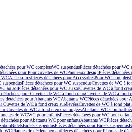
détachées pour WC complets
WC suspendus
Pièces détachées pour WC 
détachées pour Pour cuvettes de WC
Panneaux design
Pièces détachées
de WC
Accessoires
Pièces détachées pour Accessoires
Pour WC complets
 suspendus
Pièces détachées pour WC suspendus
Cuvettes de WC à fo
WC au sol
Pièces détachées pour WC au sol
Cuvettes de WC à fond creux
s détachées pour Cuvettes de WC à fond creux
Cuvettes de WC à fond p
ces détachées pour Abattants WC
Abattants WC
Pièces détachées pour 
ur Cuvettes de WC à fond creux surélevées
Cuvettes de WC à fond plat 
our Cuvettes de WC à fond creux rallongées
Abattants WC Comfort
Piè
Lunettes de WC
WC pour enfants
Pièces détachées pour WC pour enfant
 détachées pour Abattants WC pour enfants
Abattants WC
Pièces détac
ixation
Bidets
Bidets suspendus
Pièces détachées pour Bidets suspendus
B
 de WC
Plaques de déclenchement
Pièces détachées pour Plaques de dé