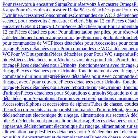
Pour réservoirs à encastrer Sigma
Pour réservoirs à encastrer Omega
Pi
Kappa
Pour réservoirs à encastrer Delta
Pièces détachées pour Pour rés
Twinline
Accessoires
Consommables
Commandes de WC à déclenchemen
secteur, pour réservoirs à encastrer Geberit Sigma 12 cm
Pièces détach
encastrer Geberit Omega 12 cm
Pièces détachées pour Pour alimentati
12 cm
Pièces détachées pour Pour alimentation par piles, pour réservo
à déclenchement pneumatique du rinçage
Pour rinçage double touche
P
pour commandes de WC
Pièces détachées pour Accessoires pour c
rinçage
Pièces détachées pour Pour commandes de WC à déclenchemen
WC
Pour WC suspendus
Pièces détachées pour Pour WC suspendus
P
bidets
Pièces détachées pour Modules sanitaires pour bidets
Pour bidets
rinçage
Pièces détachées pour Urinoirs, fonctionnement avec rinçage, 
rinçage
Pièces détachées pour Urinoirs, fonctionnement avec rinçage, 
commande d'urinoir intégrée
Pièces détachées pour Avec commande d'u
rinçage, avec / pour couvercle
Pièces détachées pour Urinoirs, fonctio
rinçage
Pièces détachées pour Avec rebord de rinçage
Urinoirs, foncti
d'urinoirs
Pièces détachées pour Séparations d'urinoirs
Séparations d'ur
détachées pour Séparations d'urinoirs en verre
Séparations d'urinoirs e
Accessoires
Siphons et accessoires de siphons
Tubes de chasse, coudes
d’eau
Raccordements aux appareils
Commandes d'urinoir
Montage enca
déclenchement électronique du rinçage, alimentation sur secteur
A décl
piles
A déclenchement pneumatique du rinçage
Pièces détachées pour
apparent
A déclenchement électronique du rinçage, alimentation sur se
alimentation par piles
Pièces détachées pour A déclenchement électroni
pour Kits d'encastrement et de remplacement
Tubes de chasse, coudes 