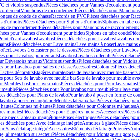
C et vidoirs suspendus
Pièces détachées pour Vannes d'écoulement pou
ccordement
Manchons de raccordement
Pièces détachées pour Manchons
longes de coude de chasse
Raccords en PVC
Pièces détachées pour Ra
s d'urinoirs
Pièces détachées pour Siphons d'urinoirs
Siphons en tube c
ns de raccordement
Pièces détachées pour Manchons de raccordement
C
chées pour Vannes d'écoulement pour bidets
Siphons en tube coudé
Pièc
Point d'eau
Lavabos
Lavabos
Pièces détachées pour Lavabos
Lavabos dou
ains
Pièces détachées pour Lave-mains
Lave-mains à poser
Lave-mains 
oîter
Lavabos à encastrer par le dessous
Pièces détachées pour Lavabos à
ées pour Lavabos pour enfants
Lavabos
Lavabos collectifs
Pièces détaché
our Déversoirs muraux
Vidoirs suspendus
Pièces détachées pour Vidoirs
es pour Lavabos pour salles de classe
Accessoires
Colonnes
Pièces détac
Caches décoratifs
Etagères murales
Sets de lavabo avec meuble bas
Sets 
es pour Sets de lavabo avec meuble bas
Sets de lavabo pour meuble ave
ur Meubles bas
Pour lave-mains
Pièces détachées pour Pour lave-mains
P
r meuble
Pièces détachées pour Pour lavabos pour meuble
Pour lave-mai
ces détachées pour Plans de lavabo
Pour lavabo à poser en forme de cou
lavabo à poser rectangulaire
Meubles latéraux bas
Pièces détachées pour
 hautes
Colonnes mi-hautes
Pièces détachées pour Colonnes mi-hautes
A
res murales
Pièces détachées pour Etagères murales
Accessoires
Pièces d
x de pieds
Tableaux magnétiques
Prises électriques
Pièces détachées pour 
es détachées pour Avec éclairage intégrée
Armoires à glace
Pièces détac
ur Sans éclairage intégré
Accessoires
Eléments d'éclairage
Poignées
Autr
e, alimentation sur secteur
Pièces détachées pour Montage sur gorge, al
gorge, alimentation par générateur
Pièces détachées pour Montage sur g