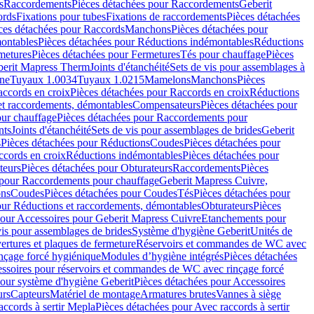
s
Raccordements
Pièces détachées pour Raccordements
Geberit
ords
Fixations pour tubes
Fixations de raccordements
Pièces détachées
ces détachées pour Raccords
Manchons
Pièces détachées pour
ontables
Pièces détachées pour Réductions indémontables
Réductions
metures
Pièces détachées pour Fermetures
Tés pour chauffage
Pièces
berit Mapress Therm
Joints d'étanchéité
Sets de vis pour assemblages à
one
Tuyaux 1.0034
Tuyaux 1.0215
Mamelons
Manchons
Pièces
ccords en croix
Pièces détachées pour Raccords en croix
Réductions
et raccordements, démontables
Compensateurs
Pièces détachées pour
ur chauffage
Pièces détachées pour Raccordements pour
nts
Joints d'étanchéité
Sets de vis pour assemblages de brides
Geberit
s
Pièces détachées pour Réductions
Coudes
Pièces détachées pour
ccords en croix
Réductions indémontables
Pièces détachées pour
teurs
Pièces détachées pour Obturateurs
Raccordements
Pièces
 pour Raccordements pour chauffage
Geberit Mapress Cuivre,
ons
Coudes
Pièces détachées pour Coudes
Tés
Pièces détachées pour
our Réductions et raccordements, démontables
Obturateurs
Pièces
pour Accessoires pour Geberit Mapress Cuivre
Etanchements pour
vis pour assemblages de brides
Système d'hygiène Geberit
Unités de
rtures et plaques de fermeture
Réservoirs et commandes de WC avec
inçage forcé hygiénique
Modules d’hygiène intégrés
Pièces détachées
essoires pour réservoirs et commandes de WC avec rinçage forcé
our système d'hygiène Geberit
Pièces détachées pour Accessoires
urs
Capteurs
Matériel de montage
Armatures brutes
Vannes à siège
accords à sertir Mepla
Pièces détachées pour Avec raccords à sertir