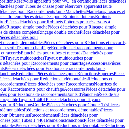
position
Réservoirs apparents pour WC, en céramique
Pièces détachées
étachées pour Tubes de chasse pour réservoirs apparents
Haute
détachées pour Raccordements
Joints
Manchettes
Mamelons, rosaces et
ets flotteurs
Pièces détachées pour Robinets flotteurs
Robinets
trer
Pièces détachées pour Robinets flotteurs pour réservoirs à
able
Rinçage simple touche
Pièces détachées pour Rinçage simple
s de chasse complets
Rinçage double touche
Pièces détachées pour
Pièces détachées pour
t raccords, démontables
Pièces détachées pour Réductions et raccords,
d à sertir
Tés pour chauffage
Réductions et raccordements pour
 et raccords
Etanchéités pour tubes et raccords
Etanchéités pour
Fit
Tuyaux multicouches
Tuyaux multicouches pour
s détachées pour Raccordements pour chauffage
Accessoires
Pièces
nts
Pièces détachées pour Fixations de raccordements
Joints
Manchons
Réductions
Pièces détachées pour Réductions
Équerres
Pièces
Pièces détachées pour Réductions indémontables
Réductions et
accordements
Pièces détachées pour Raccordements
Nourrices de
pour Raccordements pour chauffage
Accessoires
Pièces détachées pour
hées pour Fixations de raccordements
Joints d'étanchéité
Sets de vis
Inoxydable
Tuyaux 1.4401
Pièces détachées pour Tuyaux
es pour Réductions
Coudes
Pièces détachées pour Coudes
Tés
Pièces
indémontables
Réductions et raccordements, démontables
Pièces
pour Obturateurs
Raccordements
Pièces détachées pour
achées pour Tubes 1.4401
Mamelons
Manchons
Pièces détachées pour
ontables
Pièces détachées pour Réductions indémontables
Réductions