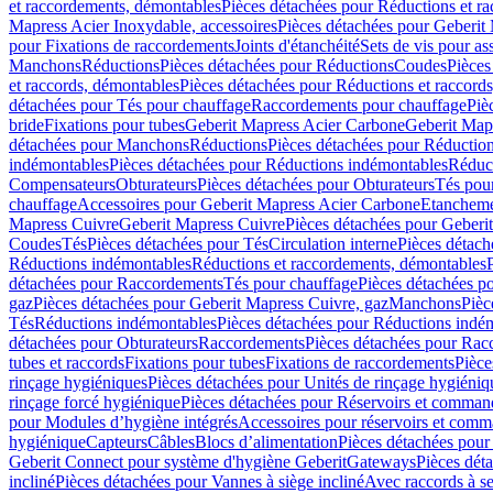
et raccordements, démontables
Pièces détachées pour Réductions et r
Mapress Acier Inoxydable, accessoires
Pièces détachées pour Geberit 
pour Fixations de raccordements
Joints d'étanchéité
Sets de vis pour a
Manchons
Réductions
Pièces détachées pour Réductions
Coudes
Pièces
et raccords, démontables
Pièces détachées pour Réductions et raccord
détachées pour Tés pour chauffage
Raccordements pour chauffage
Piè
bride
Fixations pour tubes
Geberit Mapress Acier Carbone
Geberit Map
détachées pour Manchons
Réductions
Pièces détachées pour Réductio
indémontables
Pièces détachées pour Réductions indémontables
Réduct
Compensateurs
Obturateurs
Pièces détachées pour Obturateurs
Tés pou
chauffage
Accessoires pour Geberit Mapress Acier Carbone
Etanchemen
Mapress Cuivre
Geberit Mapress Cuivre
Pièces détachées pour Geberi
Coudes
Tés
Pièces détachées pour Tés
Circulation interne
Pièces détach
Réductions indémontables
Réductions et raccordements, démontables
détachées pour Raccordements
Tés pour chauffage
Pièces détachées p
gaz
Pièces détachées pour Geberit Mapress Cuivre, gaz
Manchons
Pièc
Tés
Réductions indémontables
Pièces détachées pour Réductions indé
détachées pour Obturateurs
Raccordements
Pièces détachées pour Rac
tubes et raccords
Fixations pour tubes
Fixations de raccordements
Pièce
rinçage hygiéniques
Pièces détachées pour Unités de rinçage hygiéniq
rinçage forcé hygiénique
Pièces détachées pour Réservoirs et comman
pour Modules d’hygiène intégrés
Accessoires pour réservoirs et com
hygiénique
Capteurs
Câbles
Blocs d’alimentation
Pièces détachées pour
Geberit Connect pour système d'hygiène Geberit
Gateways
Pièces dét
incliné
Pièces détachées pour Vannes à siège incliné
Avec raccords à se