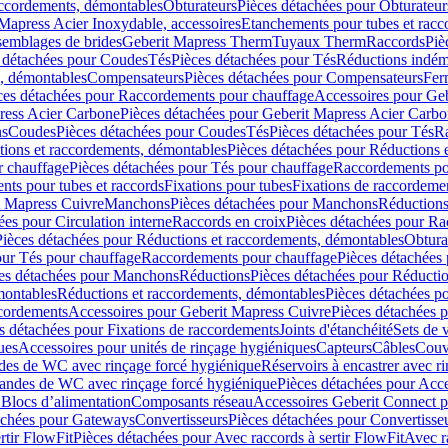
accordements, démontables
Obturateurs
Pièces détachées pour Obturateur
Mapress Acier Inoxydable, accessoires
Etanchements pour tubes et racc
ssemblages de brides
Geberit Mapress Therm
Tuyaux Therm
Raccords
Piè
 détachées pour Coudes
Tés
Pièces détachées pour Tés
Réductions indém
s, démontables
Compensateurs
Pièces détachées pour Compensateurs
Fer
ces détachées pour Raccordements pour chauffage
Accessoires pour Ge
ress Acier Carbone
Pièces détachées pour Geberit Mapress Acier Carb
ns
Coudes
Pièces détachées pour Coudes
Tés
Pièces détachées pour Tés
Ra
ions et raccordements, démontables
Pièces détachées pour Réductions 
r chauffage
Pièces détachées pour Tés pour chauffage
Raccordements po
ts pour tubes et raccords
Fixations pour tubes
Fixations de raccordeme
t Mapress Cuivre
Manchons
Pièces détachées pour Manchons
Réduction
ées pour Circulation interne
Raccords en croix
Pièces détachées pour Ra
Pièces détachées pour Réductions et raccordements, démontables
Obtura
our Tés pour chauffage
Raccordements pour chauffage
Pièces détachées
es détachées pour Manchons
Réductions
Pièces détachées pour Réducti
montables
Réductions et raccordements, démontables
Pièces détachées p
cordements
Accessoires pour Geberit Mapress Cuivre
Pièces détachées 
s détachées pour Fixations de raccordements
Joints d'étanchéité
Sets de 
ues
Accessoires pour unités de rinçage hygiéniques
Capteurs
Câbles
Couve
des de WC avec rinçage forcé hygiénique
Réservoirs à encastrer avec r
mandes de WC avec rinçage forcé hygiénique
Pièces détachées pour Acc
 Blocs d’alimentation
Composants réseau
Accessoires Geberit Connect p
achées pour Gateways
Convertisseurs
Pièces détachées pour Convertisse
rtir FlowFit
Pièces détachées pour Avec raccords à sertir FlowFit
Avec r