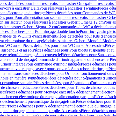
èces détachées pour Pour réservoirs à encastrer Omega
Pour réservoirs 
ervoirs à encastrer Delta
Pour réservoirs à encastrer Twinline
Pièces déta
t électronique du rinçage
Pièces détachées pour Commandes de WC à
ées pour Pour alimentation sur secteur, pour réservoirs à encastrer Geb
on sur secteur, pour réservoirs à encastrer Geberit Omega 12 cm
Pour al
irs à encastrer Geberit Sigma 12 cm
Commandes de WC à déclenchement
ièces détachées pour Pour rinçage double touche
Pour rinçage simple t
ommandes de WC
Kits d'encastrement
Pièces détachées pour Kits d'encast
t électronique du rinçage
Modules sanitaires Geberit Monolith
Modules
our WC au sol
Pièces détachées pour Pour WC au sol
Accessoires
Pièces
 suspendus et au sol
Pièces détachées pour Pour bidets suspendus et au 
avec rebord de rinçage
Sans couvercle
Pièces détachées pour Sans couve
sans rebord de rinçage
Commande d'urinoir apparente ou à encastrer
Piè
rinoir intégrée
Pour commande d'urinoir intégrée
Pièces détachées pou
nnement avec rinçage, avec / pour couvercle
Sans rebord de rinçage
Pièc
onnement sans eau
Pièces détachées pour Urinoirs, fonctionnement sans 
inoirs en matière synthétique
Pièces détachées pour Séparations d'urinoi
n céramique sanitaire
Pièces détachées pour Séparations d'urinoirs en cé
 de chasse et réductions
Pièces détachées pour Tubes de chasse, coudes 
stré
Pièces détachées pour Montage encastré
A déclenchement électroniq
enchement électronique du rinçage, alimentation par piles
Pièces détach
 A déclenchement pneumatique du rinçage
Basic
Pièces détachées pour B
cteur
Pièces détachées pour A déclenchement électronique du rinçage, al
que du rinçage, alimentation par piles
Accessoires
Pièces détachées pou
de chasse et réductions
Sets de rénovation
Pièces détachées pour Sets de