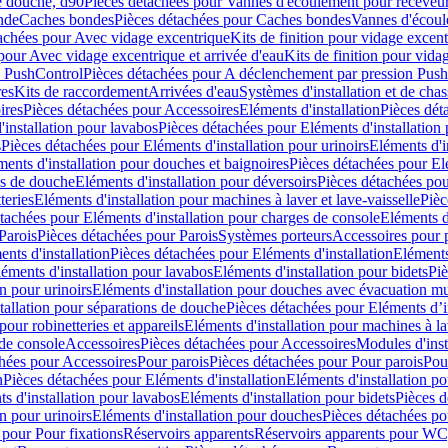
e douche, d90
Pièces détachées pour Vannes d'écoulement pour receveu
nde
Caches bondes
Pièces détachées pour Caches bondes
Vannes d'écoul
achées pour Avec vidage excentrique
Kits de finition pour vidage excen
pour Avec vidage excentrique et arrivée d'eau
Kits de finition pour vida
n PushControl
Pièces détachées pour A déclenchement par pression Pus
res
Kits de raccordement
Arrivées d'eau
Systèmes d'installation et de chas
ires
Pièces détachées pour Accessoires
Eléments d'installation
Pièces dét
'installation pour lavabos
Pièces détachées pour Eléments d'installation
s
Pièces détachées pour Eléments d'installation pour urinoirs
Eléments d'i
ments d'installation pour douches et baignoires
Pièces détachées pour Elé
ns de douche
Eléments d'installation pour déversoirs
Pièces détachées pou
teries
Eléments d'installation pour machines à laver et lave-vaisselle
Pièc
tachées pour Eléments d'installation pour charges de console
Eléments d'
Parois
Pièces détachées pour Parois
Systèmes porteurs
Accessoires pour p
nts d'installation
Pièces détachées pour Eléments d'installation
Eléments
éments d'installation pour lavabos
Eléments d'installation pour bidets
Piè
n pour urinoirs
Eléments d'installation pour douches avec évacuation m
tallation pour séparations de douche
Pièces détachées pour Eléments d’i
pour robinetteries et appareils
Eléments d'installation pour machines à lav
 de console
Accessoires
Pièces détachées pour Accessoires
Modules d'inst
hées pour Accessoires
Pour parois
Pièces détachées pour Pour parois
Pou
n
Pièces détachées pour Eléments d'installation
Eléments d'installation 
s d'installation pour lavabos
Eléments d'installation pour bidets
Pièces d
n pour urinoirs
Eléments d'installation pour douches
Pièces détachées po
 pour Pour fixations
Réservoirs apparents
Réservoirs apparents pour WC,