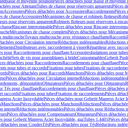
ant
Basse et moyenne position
Pièces détachées pour Basse et moyenne 
achées pour Attenant
Tubes de chasse pour réservoirs apparents
Pièces d
on
Accessoires
Pièces détachées pour Accessoires
Raccordements
Pièces 
s de chasse
Accessoires
Mécanismes de chasse et robinets flotteurs
Robin
eurs pour réservoirs apparents
Robinets flotteurs pour réservoirs à encas
 chasse
Rinçage interrompable
Pièces détachées pour Rinçage interromp
touche
Mécanismes de chasse complets
Pièces détachées pour Mécanisme
 multicouche
Tuyaux multicouche avec résistance chauffante
Raccords
étachées pour Circulation interne
Réductions indémontables
Réductions e
rdements
Distributeurs avec raccordement à visser
Répartiteur avec raccor
es pour Raccordements pour chauffage
Accessoires
Isolations pour tubes
nchéité
Sets de vis pour assemblages à bride
Consommables
Geberit Push
ces détachées pour Raccordements
Raccordements pour chauffage
Pièce
ts pour tubes et raccords
Fixations pour tubes
Fixations de raccordeme
ords
Pièces détachées pour Raccords
Manchons
Pièces détachées pour 
erne
Pièces détachées pour Circulation interne
Réductions indémontables
cordements, démontables
Obturateurs
Pièces détachées pour Obturateurs
R
ur Tés pour chauffage
Raccordements pour chauffage
Pièces détachées 
et raccords
Fixations pour tubes
Fixations de raccordements
Pièces détac
apress Acier Inoxydable
Pièces détachées pour Geberit Mapress Acier 
s
Manchons
Pièces détachées pour Manchons
Réductions
Pièces détaché
on interne
Réductions indémontables
Pièces détachées pour Réductions 
eurs
Pièces détachées pour Compensateurs
Obturateurs
Pièces détachées 
es pour Geberit Mapress Acier Inoxydable, gaz
Tubes 1.4401
Pièces dét
 détachées pour Coudes
Tés
Pièces détachées pour Tés
Réductions indém