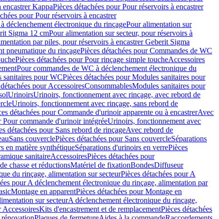
à encastrer Kappa
Pièces détachées pour Pour réservoirs à encastrer
chées pour Pour réservoirs à encastrer
 déclenchement électronique du rinçage
Pour alimentation sur
erit Sigma 12 cm
Pour alimentation sur secteur, pour réservoirs à
imentation par piles, pour réservoirs à encastrer Geberit Sigma
 pneumatique du rinçage
Pièces détachées pour Commandes de WC
ouche
Pièces détachées pour Pour rinçage simple touche
Accessoires
rement
Pour commandes de WC à déclenchement électronique du
 sanitaires pour WC
Pièces détachées pour Modules sanitaires pour
 détachées pour Accessoires
Consommables
Modules sanitaires pour
sol
Urinoirs
Urinoirs, fonctionnement avec rinçage, avec rebord de
rcle
Urinoirs, fonctionnement avec rinçage, sans rebord de
ces détachées pour Commande d'urinoir apparente ou à encastrer
Avec
r Pour commande d'urinoir intégrée
Urinoirs, fonctionnement avec
es détachées pour Sans rebord de rinçage
Avec rebord de
eau
Sans couvercle
Pièces détachées pour Sans couvercle
Séparations
rs en matière synthétique
Séparations d'urinoirs en verre
Pièces
ramique sanitaire
Accessoires
Pièces détachées pour
de chasse et réductions
Matériel de fixation
Bondes
Diffuseur
ue du rinçage, alimentation sur secteur
Pièces détachées pour A
ées pour A déclenchement électronique du rinçage, alimentation par
asic
Montage en apparent
Pièces détachées pour Montage en
imentation sur secteur
A déclenchement électronique du rinçage,
r Accessoires
Kits d'encastrement et de remplacement
Pièces détachées
 rénovation
Plaques de fermeture
Aides à la commande
Raccordements