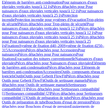
Eléments de barrières anti-condensation
Pour naissances d'eaux
pluviales verticales jusqu'à 12 l/s
Pièces détachées pour Pour
naissances d'eaux pluviales verticales jusqu'à 12 l/s
Pour naissances
d'eaux pluviales verticales jusqu'à 25 l/s
Protection
incendie
Protection incendie pour systèmes d'évacuation
Trop-pleins
de sécurité
Pièces détachées pour Trop-pleins de sécurité
Pour
naissances d'eaux pluviales verticales jusqu'à 12 l/s
Pièces détachées
pour Pour naissances d'eaux pluviales verticales jusqu'à 12 l/s
Pour
naissances d'eaux pluviales verticales jusqu'à 25 l/s
Pièces détachées
pour Pour naissances d'eaux pluviales verticales jusqu'à 25
l/s
Fixations
Système de fixation d40–200
Système de fixation d250–
315
Accessoires
Pièces détachées pour Accessoires
Pour
naissances
Pièces détachées pour Pour naissances
Pour
fixations
Evacuation des toitures conventionnelle
Naissances d'eaux
pluviales
Pièces détachées pour Naissances d'eaux pluviales
Eléments
de barrières anti-condensation
Pièces détachées pour Eléments de
barrières anti-condensation
Accessoires
Outils, composants réseau et
logiciels
Outils
Outils pour Geberit FlowFit
Pièces détachées pour
Outils pour Geberit FlowFit
Outils de sertissage manuels
Pièces
détachées pour Outils de sertissage manuels
Sertisseuses
compatibilité [1]
Pièces détachées pour Sertisseuses compatibilité
[1]
Sertisseuses compatibilité [2]
Pièces détachées pour Sertisseuses
compatibilité [2]
Outils de préparation de tube
Pièces détachées pour
Outils de préparation de tube
Bouchons d'essai de pression
Pièces
détachées pour Bouchons d'essai de pression
Equipements de