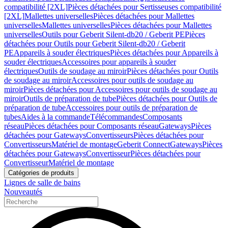
compatibilité [2XL]
Pièces détachées pour Sertisseuses compatibilité
[2XL]
Mallettes universelles
Pièces détachées pour Mallettes
universelles
Mallettes universelles
Pièces détachées pour Mallettes
universelles
Outils pour Geberit Silent-db20 / Geberit PE
Pièces
détachées pour Outils pour Geberit Silent-db20 / Geberit
PE
Appareils à souder électriques
Pièces détachées pour Appareils à
souder électriques
Accessoires pour appareils à souder
électriques
Outils de soudage au miroir
Pièces détachées pour Outils
de soudage au miroir
Accessoires pour outils de soudage au
miroir
Pièces détachées pour Accessoires pour outils de soudage au
miroir
Outils de préparation de tube
Pièces détachées pour Outils de
préparation de tube
Accessoires pour outils de préparation de
tubes
Aides à la commande
Télécommandes
Composants
réseau
Pièces détachées pour Composants réseau
Gateways
Pièces
détachées pour Gateways
Convertisseurs
Pièces détachées pour
Convertisseurs
Matériel de montage
Geberit Connect
Gateways
Pièces
détachées pour Gateways
Convertisseur
Pièces détachées pour
Convertisseur
Matériel de montage
Catégories de produits
Lignes de salle de bains
Nouveautés