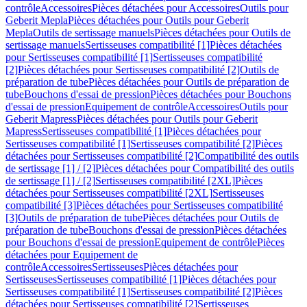
contrôle
Accessoires
Pièces détachées pour Accessoires
Outils pour
Geberit Mepla
Pièces détachées pour Outils pour Geberit
Mepla
Outils de sertissage manuels
Pièces détachées pour Outils de
sertissage manuels
Sertisseuses compatibilité [1]
Pièces détachées
pour Sertisseuses compatibilité [1]
Sertisseuses compatibilité
[2]
Pièces détachées pour Sertisseuses compatibilité [2]
Outils de
préparation de tube
Pièces détachées pour Outils de préparation de
tube
Bouchons d'essai de pression
Pièces détachées pour Bouchons
d'essai de pression
Equipement de contrôle
Accessoires
Outils pour
Geberit Mapress
Pièces détachées pour Outils pour Geberit
Mapress
Sertisseuses compatibilité [1]
Pièces détachées pour
Sertisseuses compatibilité [1]
Sertisseuses compatibilité [2]
Pièces
détachées pour Sertisseuses compatibilité [2]
Compatibilité des outils
de sertissage [1] / [2]
Pièces détachées pour Compatibilité des outils
de sertissage [1] / [2]
Sertisseuses compatibilité [2XL]
Pièces
détachées pour Sertisseuses compatibilité [2XL]
Sertisseuses
compatibilité [3]
Pièces détachées pour Sertisseuses compatibilité
[3]
Outils de préparation de tube
Pièces détachées pour Outils de
préparation de tube
Bouchons d'essai de pression
Pièces détachées
pour Bouchons d'essai de pression
Equipement de contrôle
Pièces
détachées pour Equipement de
contrôle
Accessoires
Sertisseuses
Pièces détachées pour
Sertisseuses
Sertisseuses compatibilité [1]
Pièces détachées pour
Sertisseuses compatibilité [1]
Sertisseuses compatibilité [2]
Pièces
détachées pour Sertisseuses compatibilité [2]
Sertisseuses