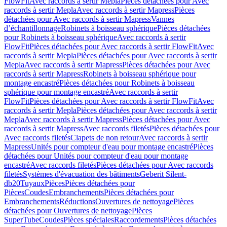
FlowFit
Avec raccords à sertir Mepla
Pièces détachées pour Avec
raccords à sertir Mepla
Avec raccords à sertir Mapress
Pièces
détachées pour Avec raccords à sertir Mapress
Vannes
d’échantillonnage
Robinets à boisseau sphérique
Pièces détachées
pour Robinets à boisseau sphérique
Avec raccords à sertir
FlowFit
Pièces détachées pour Avec raccords à sertir FlowFit
Avec
raccords à sertir Mepla
Pièces détachées pour Avec raccords à sertir
Mepla
Avec raccords à sertir Mapress
Pièces détachées pour Avec
raccords à sertir Mapress
Robinets à boisseau sphérique pour
montage encastré
Pièces détachées pour Robinets à boisseau
sphérique pour montage encastré
Avec raccords à sertir
FlowFit
Pièces détachées pour Avec raccords à sertir FlowFit
Avec
raccords à sertir Mepla
Pièces détachées pour Avec raccords à sertir
Mepla
Avec raccords à sertir Mapress
Pièces détachées pour Avec
raccords à sertir Mapress
Avec raccords filetés
Pièces détachées pour
Avec raccords filetés
Clapets de non retour
Avec raccords à sertir
Mapress
Unités pour compteur d'eau pour montage encastré
Pièces
détachées pour Unités pour compteur d'eau pour montage
encastré
Avec raccords filetés
Pièces détachées pour Avec raccords
filetés
Systèmes d'évacuation des bâtiments
Geberit Silent-
db20
Tuyaux
Pièces
Pièces détachées pour
Pièces
Coudes
Embranchements
Pièces détachées pour
Embranchements
Réductions
Ouvertures de nettoyage
Pièces
détachées pour Ouvertures de nettoyage
Pièces
SuperTube
Coudes
Pièces spéciales
Raccordements
Pièces détachées