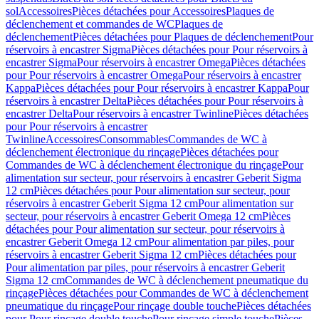
sol
Accessoires
Pièces détachées pour Accessoires
Plaques de
déclenchement et commandes de WC
Plaques de
déclenchement
Pièces détachées pour Plaques de déclenchement
Pour
réservoirs à encastrer Sigma
Pièces détachées pour Pour réservoirs à
encastrer Sigma
Pour réservoirs à encastrer Omega
Pièces détachées
pour Pour réservoirs à encastrer Omega
Pour réservoirs à encastrer
Kappa
Pièces détachées pour Pour réservoirs à encastrer Kappa
Pour
réservoirs à encastrer Delta
Pièces détachées pour Pour réservoirs à
encastrer Delta
Pour réservoirs à encastrer Twinline
Pièces détachées
pour Pour réservoirs à encastrer
Twinline
Accessoires
Consommables
Commandes de WC à
déclenchement électronique du rinçage
Pièces détachées pour
Commandes de WC à déclenchement électronique du rinçage
Pour
alimentation sur secteur, pour réservoirs à encastrer Geberit Sigma
12 cm
Pièces détachées pour Pour alimentation sur secteur, pour
réservoirs à encastrer Geberit Sigma 12 cm
Pour alimentation sur
secteur, pour réservoirs à encastrer Geberit Omega 12 cm
Pièces
détachées pour Pour alimentation sur secteur, pour réservoirs à
encastrer Geberit Omega 12 cm
Pour alimentation par piles, pour
réservoirs à encastrer Geberit Sigma 12 cm
Pièces détachées pour
Pour alimentation par piles, pour réservoirs à encastrer Geberit
Sigma 12 cm
Commandes de WC à déclenchement pneumatique du
rinçage
Pièces détachées pour Commandes de WC à déclenchement
pneumatique du rinçage
Pour rinçage double touche
Pièces détachées
pour Pour rinçage double touche
Pour rinçage simple touche
Pièces