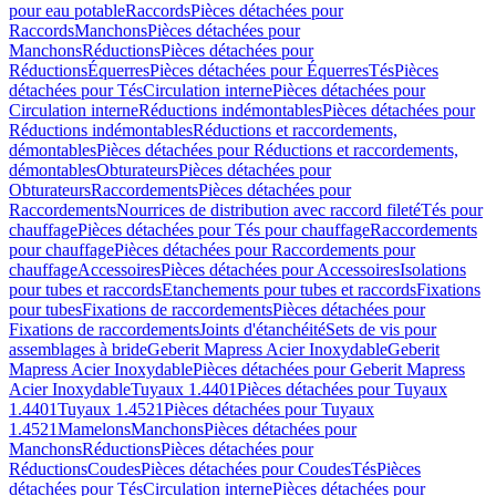
pour eau potable
Raccords
Pièces détachées pour
Raccords
Manchons
Pièces détachées pour
Manchons
Réductions
Pièces détachées pour
Réductions
Équerres
Pièces détachées pour Équerres
Tés
Pièces
détachées pour Tés
Circulation interne
Pièces détachées pour
Circulation interne
Réductions indémontables
Pièces détachées pour
Réductions indémontables
Réductions et raccordements,
démontables
Pièces détachées pour Réductions et raccordements,
démontables
Obturateurs
Pièces détachées pour
Obturateurs
Raccordements
Pièces détachées pour
Raccordements
Nourrices de distribution avec raccord fileté
Tés pour
chauffage
Pièces détachées pour Tés pour chauffage
Raccordements
pour chauffage
Pièces détachées pour Raccordements pour
chauffage
Accessoires
Pièces détachées pour Accessoires
Isolations
pour tubes et raccords
Etanchements pour tubes et raccords
Fixations
pour tubes
Fixations de raccordements
Pièces détachées pour
Fixations de raccordements
Joints d'étanchéité
Sets de vis pour
assemblages à bride
Geberit Mapress Acier Inoxydable
Geberit
Mapress Acier Inoxydable
Pièces détachées pour Geberit Mapress
Acier Inoxydable
Tuyaux 1.4401
Pièces détachées pour Tuyaux
1.4401
Tuyaux 1.4521
Pièces détachées pour Tuyaux
1.4521
Mamelons
Manchons
Pièces détachées pour
Manchons
Réductions
Pièces détachées pour
Réductions
Coudes
Pièces détachées pour Coudes
Tés
Pièces
détachées pour Tés
Circulation interne
Pièces détachées pour