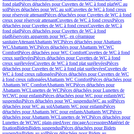
fond plat
Pièces détachées pour Cuvettes de WC à fond plat
WC au
sol
Pièces détachées pour WC au sol
Cuvettes de WC à fond creux
pour réservoir attenant
Pièces détachées pour Cuvettes de WC à fond
creux pour réservoir attenant
Cuvettes de WC à fond creux
Pièces
détachées pour Cuvettes de WC à fond creux
Cuvettes de WC à
fond plat
Pièces détachées pour Cuvettes de WC à fond
plat
Réservoirs apparents pour WC, en céramique
sanitaire
Attenant
Abattants WC
Pièces détachées pour Abattants
WC
Abattants WC
Pièces détachées pour Abattants WC
WC
Comfort
Pièces détachées pour WC Comfort
Cuvettes de WC à fond
creux surélevées
Pièces détachées pour Cuvettes de WC à fond
creux surélevées
Cuvettes de WC à fond plat surélevées
Pièces
détachées pour Cuvettes de WC à fond plat surélevées
Cuvettes de
WC à fond creux rallongées
Pièces détachées pour Cuvettes de WC
à fond creux rallongées
Abattants WC Comfort
Pièces détachées pour
Abattants WC Comfort
Abattants WC
Pièces détachées pour
Abattants WC
Lunettes de WC
Pièces détachées pour Lunettes de
WC
WC pour enfants
Pièces détachées pour WC pour enfants
WC
suspendus
Pièces détachées pour WC suspendus
WC au sol
Pièces
détachées pour WC au sol
Abattants WC pour enfants
Pièces
détachées pour Abattants WC pour enfants
Abattants WC
Pièces
détachées pour Abattants WC
Lunettes de WC
Pièces détachées pour
Lunettes de WC
WC plain-pied
Avec rinçage
Accessoires
Matériel de
fixation
Bidets
Bidets suspendus
Pièces détachées pour Bidets
suspendus
Bidets au sol
Pièces détachées pour Bidets au