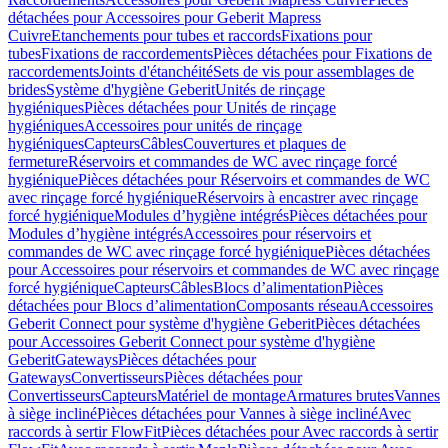
détachées pour Accessoires pour Geberit Mapress
Cuivre
Etanchements pour tubes et raccords
Fixations pour
tubes
Fixations de raccordements
Pièces détachées pour Fixations de
raccordements
Joints d'étanchéité
Sets de vis pour assemblages de
brides
Système d'hygiène Geberit
Unités de rinçage
hygiéniques
Pièces détachées pour Unités de rinçage
hygiéniques
Accessoires pour unités de rinçage
hygiéniques
Capteurs
Câbles
Couvertures et plaques de
fermeture
Réservoirs et commandes de WC avec rinçage forcé
hygiénique
Pièces détachées pour Réservoirs et commandes de WC
avec rinçage forcé hygiénique
Réservoirs à encastrer avec rinçage
forcé hygiénique
Modules d’hygiène intégrés
Pièces détachées pour
Modules d’hygiène intégrés
Accessoires pour réservoirs et
commandes de WC avec rinçage forcé hygiénique
Pièces détachées
pour Accessoires pour réservoirs et commandes de WC avec rinçage
forcé hygiénique
Capteurs
Câbles
Blocs d’alimentation
Pièces
détachées pour Blocs d’alimentation
Composants réseau
Accessoires
Geberit Connect pour système d'hygiène Geberit
Pièces détachées
pour Accessoires Geberit Connect pour système d'hygiène
Geberit
Gateways
Pièces détachées pour
Gateways
Convertisseurs
Pièces détachées pour
Convertisseurs
Capteurs
Matériel de montage
Armatures brutes
Vannes
à siège incliné
Pièces détachées pour Vannes à siège incliné
Avec
raccords à sertir FlowFit
Pièces détachées pour Avec raccords à sertir