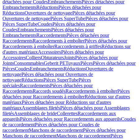
détachées pour Coudes
Embranchements
Pièces détachées pour
Embranchements
Réductions
Pièces détachées pour
Réductions
Ouvertures de nettoyage
Pièces détachées pour
Ouvertures de nettoyage
Pièces SuperTube
Pièces détachées pour
Pièces SuperTube
Coudes
Pièces détachées pour
Coudes
Embranchements
Pièces détachées pour
Embranchements
Raccordements
Pièces détachées pour
Raccordements
Raccordements à emboîter
Pièces détachées pour
Raccordements à emboîter
Raccordements à griffes
Réductions sur
d'autres matériaux
Accessoires
Pièces détachées pour
Accessoires
Colliers
Obturateurs
Joints
Pièces détachées pour
Joints
Consommables
Geberit PE
Tuyaux
Pièces
Pièces détachées pour
Pièces
Coudes
Embranchements
Réductions
Ouvertures de
nettoyage
Pièces détachées pour Ouvertures de
nettoyage
Réductions
Pièces SuperTube
Pièces
spéciales
Raccordements
Pièces détachées pour
Raccordements
Raccords soudés
Raccordements à emboîter
Pièces
détachées pour Raccordements à emboîter
Réductions sur d'autres
matériaux
Pièces détachées pour Réductions sur d'autres
matériaux
Assemblages filetés
Pièces détachées pour Assemblages
filetés
Assemblages de bride
Collerettes
Raccordements aux
appareils
Pièces détachées pour Raccordements aux appareils
Coudes
de raccordement
Pièces détachées pour Coudes de
raccordement
Manchons de raccordement
Pièces détachées pour
Manchons de raccordement
Manchons de raccordement
Pièces