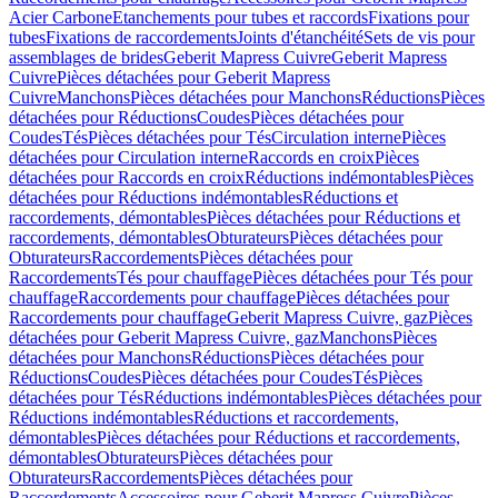
Acier Carbone
Etanchements pour tubes et raccords
Fixations pour
tubes
Fixations de raccordements
Joints d'étanchéité
Sets de vis pour
assemblages de brides
Geberit Mapress Cuivre
Geberit Mapress
Cuivre
Pièces détachées pour Geberit Mapress
Cuivre
Manchons
Pièces détachées pour Manchons
Réductions
Pièces
détachées pour Réductions
Coudes
Pièces détachées pour
Coudes
Tés
Pièces détachées pour Tés
Circulation interne
Pièces
détachées pour Circulation interne
Raccords en croix
Pièces
détachées pour Raccords en croix
Réductions indémontables
Pièces
détachées pour Réductions indémontables
Réductions et
raccordements, démontables
Pièces détachées pour Réductions et
raccordements, démontables
Obturateurs
Pièces détachées pour
Obturateurs
Raccordements
Pièces détachées pour
Raccordements
Tés pour chauffage
Pièces détachées pour Tés pour
chauffage
Raccordements pour chauffage
Pièces détachées pour
Raccordements pour chauffage
Geberit Mapress Cuivre, gaz
Pièces
détachées pour Geberit Mapress Cuivre, gaz
Manchons
Pièces
détachées pour Manchons
Réductions
Pièces détachées pour
Réductions
Coudes
Pièces détachées pour Coudes
Tés
Pièces
détachées pour Tés
Réductions indémontables
Pièces détachées pour
Réductions indémontables
Réductions et raccordements,
démontables
Pièces détachées pour Réductions et raccordements,
démontables
Obturateurs
Pièces détachées pour
Obturateurs
Raccordements
Pièces détachées pour
Raccordements
Accessoires pour Geberit Mapress Cuivre
Pièces