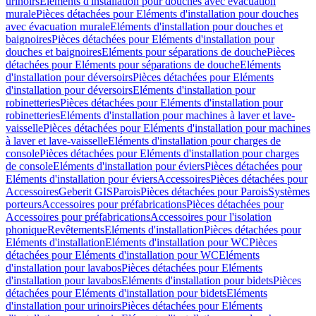
urinoirs
Eléments d'installation pour douches avec évacuation
murale
Pièces détachées pour Eléments d'installation pour douches
avec évacuation murale
Eléments d'installation pour douches et
baignoires
Pièces détachées pour Eléments d'installation pour
douches et baignoires
Eléments pour séparations de douche
Pièces
détachées pour Eléments pour séparations de douche
Eléments
d'installation pour déversoirs
Pièces détachées pour Eléments
d'installation pour déversoirs
Eléments d'installation pour
robinetteries
Pièces détachées pour Eléments d'installation pour
robinetteries
Eléments d'installation pour machines à laver et lave-
vaisselle
Pièces détachées pour Eléments d'installation pour machines
à laver et lave-vaisselle
Eléments d'installation pour charges de
console
Pièces détachées pour Eléments d'installation pour charges
de console
Eléments d'installation pour éviers
Pièces détachées pour
Eléments d'installation pour éviers
Accessoires
Pièces détachées pour
Accessoires
Geberit GIS
Parois
Pièces détachées pour Parois
Systèmes
porteurs
Accessoires pour préfabrications
Pièces détachées pour
Accessoires pour préfabrications
Accessoires pour l'isolation
phonique
Revêtements
Eléments d'installation
Pièces détachées pour
Eléments d'installation
Eléments d'installation pour WC
Pièces
détachées pour Eléments d'installation pour WC
Eléments
d'installation pour lavabos
Pièces détachées pour Eléments
d'installation pour lavabos
Eléments d'installation pour bidets
Pièces
détachées pour Eléments d'installation pour bidets
Eléments
d'installation pour urinoirs
Pièces détachées pour Eléments