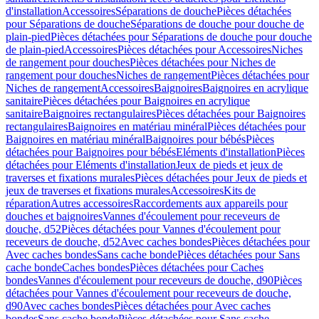
d'installation
Accessoires
Séparations de douche
Pièces détachées
pour Séparations de douche
Séparations de douche pour douche de
plain-pied
Pièces détachées pour Séparations de douche pour douche
de plain-pied
Accessoires
Pièces détachées pour Accessoires
Niches
de rangement pour douches
Pièces détachées pour Niches de
rangement pour douches
Niches de rangement
Pièces détachées pour
Niches de rangement
Accessoires
Baignoires
Baignoires en acrylique
sanitaire
Pièces détachées pour Baignoires en acrylique
sanitaire
Baignoires rectangulaires
Pièces détachées pour Baignoires
rectangulaires
Baignoires en matériau minéral
Pièces détachées pour
Baignoires en matériau minéral
Baignoires pour bébés
Pièces
détachées pour Baignoires pour bébés
Eléments d'installation
Pièces
détachées pour Eléments d'installation
Jeux de pieds et jeux de
traverses et fixations murales
Pièces détachées pour Jeux de pieds et
jeux de traverses et fixations murales
Accessoires
Kits de
réparation
Autres accessoires
Raccordements aux appareils pour
douches et baignoires
Vannes d'écoulement pour receveurs de
douche, d52
Pièces détachées pour Vannes d'écoulement pour
receveurs de douche, d52
Avec caches bondes
Pièces détachées pour
Avec caches bondes
Sans cache bonde
Pièces détachées pour Sans
cache bonde
Caches bondes
Pièces détachées pour Caches
bondes
Vannes d'écoulement pour receveurs de douche, d90
Pièces
détachées pour Vannes d'écoulement pour receveurs de douche,
d90
Avec caches bondes
Pièces détachées pour Avec caches
bondes
Sans cache bonde
Pièces détachées pour Sans cache