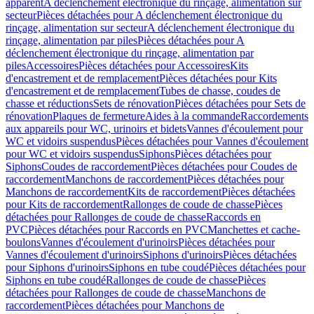
apparent
A déclenchement électronique du rinçage, alimentation sur
secteur
Pièces détachées pour A déclenchement électronique du
rinçage, alimentation sur secteur
A déclenchement électronique du
rinçage, alimentation par piles
Pièces détachées pour A
déclenchement électronique du rinçage, alimentation par
piles
Accessoires
Pièces détachées pour Accessoires
Kits
d'encastrement et de remplacement
Pièces détachées pour Kits
d'encastrement et de remplacement
Tubes de chasse, coudes de
chasse et réductions
Sets de rénovation
Pièces détachées pour Sets de
rénovation
Plaques de fermeture
Aides à la commande
Raccordements
aux appareils pour WC, urinoirs et bidets
Vannes d'écoulement pour
WC et vidoirs suspendus
Pièces détachées pour Vannes d'écoulement
pour WC et vidoirs suspendus
Siphons
Pièces détachées pour
Siphons
Coudes de raccordement
Pièces détachées pour Coudes de
raccordement
Manchons de raccordement
Pièces détachées pour
Manchons de raccordement
Kits de raccordement
Pièces détachées
pour Kits de raccordement
Rallonges de coude de chasse
Pièces
détachées pour Rallonges de coude de chasse
Raccords en
PVC
Pièces détachées pour Raccords en PVC
Manchettes et cache-
boulons
Vannes d'écoulement d'urinoirs
Pièces détachées pour
Vannes d'écoulement d'urinoirs
Siphons d'urinoirs
Pièces détachées
pour Siphons d'urinoirs
Siphons en tube coudé
Pièces détachées pour
Siphons en tube coudé
Rallonges de coude de chasse
Pièces
détachées pour Rallonges de coude de chasse
Manchons de
raccordement
Pièces détachées pour Manchons de