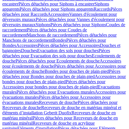
encastrer
Pièces détachées pour Siphons à encastrer
Siphons
apparents
Pièces détachées pour Siphons apparents
Raccords
Pièces
détachées pour Raccords
Accessoires
Vannes d'écoulement pour
déversoirs muraux
Pièces détachées pour Vannes d'écoulement pour
déversoirs muraux
Siphons
Pièces détachées pour Siphons
Coudes de
raccordement
Pièces détachées pour Coudes de
raccordement
Manchons de raccordement
Pièces détachées pour
Manchons de raccordement
Bondes
Pièces détachées pour
Bondes
Accessoires
Pièces détachées pour Accessoires
Douches et
baignoires
Douches
Evacuation des sols pour douches
Pièces
détachées pour Evacuation des sols pour douches
Ecoulements de
douche
Pièces détachées pour Ecoulements de douche
Accessoires
pour écoulements de douche
Pièces détachées pour Accessoires pour
écoulements de douche
Bondes pour douches de plain-pied
Pièces
détachées pour Bondes pour douches de plain-pied
Accessoires pour
bondes pour douches de plain-pied
Pièces détachées pour
Accessoires pour bondes pour douches de plain-pied
Evacuations
murales
Pièces détachées pour Evacuations murales
Accessoires pour
évacuations murales
Pièces détachées pour Accessoires pour
évacuations murales
Receveurs de douche
Pièces détachées pour
Receveurs de douche
Receveurs de douche en matériau minéral et
éléments d’installation Geberit Duofix
Receveurs de douche en
matériau minéral
Pièces détachées pour Receveurs de douche en
matériau minéral
Receveurs de douche en acrylique
sanitaire
Eléments d'installation
Pièces détachées pour Eléments