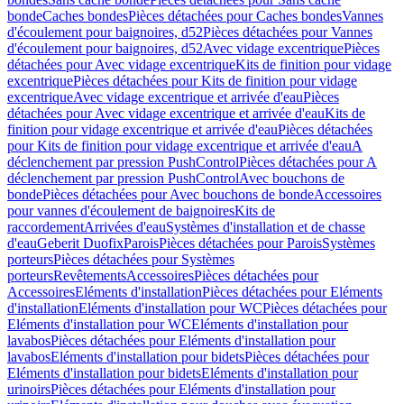
bonde
Caches bondes
Pièces détachées pour Caches bondes
Vannes
d'écoulement pour baignoires, d52
Pièces détachées pour Vannes
d'écoulement pour baignoires, d52
Avec vidage excentrique
Pièces
détachées pour Avec vidage excentrique
Kits de finition pour vidage
excentrique
Pièces détachées pour Kits de finition pour vidage
excentrique
Avec vidage excentrique et arrivée d'eau
Pièces
détachées pour Avec vidage excentrique et arrivée d'eau
Kits de
finition pour vidage excentrique et arrivée d'eau
Pièces détachées
pour Kits de finition pour vidage excentrique et arrivée d'eau
A
déclenchement par pression PushControl
Pièces détachées pour A
déclenchement par pression PushControl
Avec bouchons de
bonde
Pièces détachées pour Avec bouchons de bonde
Accessoires
pour vannes d'écoulement de baignoires
Kits de
raccordement
Arrivées d'eau
Systèmes d'installation et de chasse
d'eau
Geberit Duofix
Parois
Pièces détachées pour Parois
Systèmes
porteurs
Pièces détachées pour Systèmes
porteurs
Revêtements
Accessoires
Pièces détachées pour
Accessoires
Eléments d'installation
Pièces détachées pour Eléments
d'installation
Eléments d'installation pour WC
Pièces détachées pour
Eléments d'installation pour WC
Eléments d'installation pour
lavabos
Pièces détachées pour Eléments d'installation pour
lavabos
Eléments d'installation pour bidets
Pièces détachées pour
Eléments d'installation pour bidets
Eléments d'installation pour
urinoirs
Pièces détachées pour Eléments d'installation pour