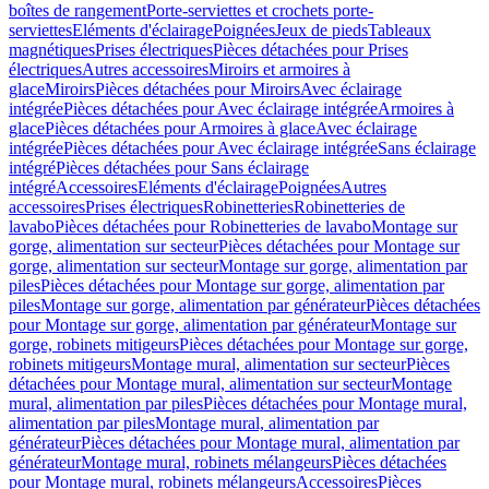
boîtes de rangement
Porte-serviettes et crochets porte-
serviettes
Eléments d'éclairage
Poignées
Jeux de pieds
Tableaux
magnétiques
Prises électriques
Pièces détachées pour Prises
électriques
Autres accessoires
Miroirs et armoires à
glace
Miroirs
Pièces détachées pour Miroirs
Avec éclairage
intégrée
Pièces détachées pour Avec éclairage intégrée
Armoires à
glace
Pièces détachées pour Armoires à glace
Avec éclairage
intégrée
Pièces détachées pour Avec éclairage intégrée
Sans éclairage
intégré
Pièces détachées pour Sans éclairage
intégré
Accessoires
Eléments d'éclairage
Poignées
Autres
accessoires
Prises électriques
Robinetteries
Robinetteries de
lavabo
Pièces détachées pour Robinetteries de lavabo
Montage sur
gorge, alimentation sur secteur
Pièces détachées pour Montage sur
gorge, alimentation sur secteur
Montage sur gorge, alimentation par
piles
Pièces détachées pour Montage sur gorge, alimentation par
piles
Montage sur gorge, alimentation par générateur
Pièces détachées
pour Montage sur gorge, alimentation par générateur
Montage sur
gorge, robinets mitigeurs
Pièces détachées pour Montage sur gorge,
robinets mitigeurs
Montage mural, alimentation sur secteur
Pièces
détachées pour Montage mural, alimentation sur secteur
Montage
mural, alimentation par piles
Pièces détachées pour Montage mural,
alimentation par piles
Montage mural, alimentation par
générateur
Pièces détachées pour Montage mural, alimentation par
générateur
Montage mural, robinets mélangeurs
Pièces détachées
pour Montage mural, robinets mélangeurs
Accessoires
Pièces