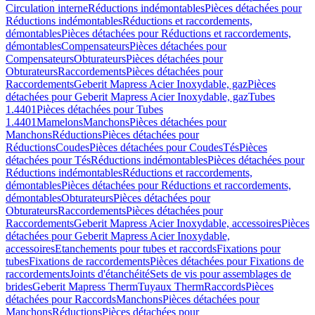
Circulation interne
Réductions indémontables
Pièces détachées pour
Réductions indémontables
Réductions et raccordements,
démontables
Pièces détachées pour Réductions et raccordements,
démontables
Compensateurs
Pièces détachées pour
Compensateurs
Obturateurs
Pièces détachées pour
Obturateurs
Raccordements
Pièces détachées pour
Raccordements
Geberit Mapress Acier Inoxydable, gaz
Pièces
détachées pour Geberit Mapress Acier Inoxydable, gaz
Tubes
1.4401
Pièces détachées pour Tubes
1.4401
Mamelons
Manchons
Pièces détachées pour
Manchons
Réductions
Pièces détachées pour
Réductions
Coudes
Pièces détachées pour Coudes
Tés
Pièces
détachées pour Tés
Réductions indémontables
Pièces détachées pour
Réductions indémontables
Réductions et raccordements,
démontables
Pièces détachées pour Réductions et raccordements,
démontables
Obturateurs
Pièces détachées pour
Obturateurs
Raccordements
Pièces détachées pour
Raccordements
Geberit Mapress Acier Inoxydable, accessoires
Pièces
détachées pour Geberit Mapress Acier Inoxydable,
accessoires
Etanchements pour tubes et raccords
Fixations pour
tubes
Fixations de raccordements
Pièces détachées pour Fixations de
raccordements
Joints d'étanchéité
Sets de vis pour assemblages de
brides
Geberit Mapress Therm
Tuyaux Therm
Raccords
Pièces
détachées pour Raccords
Manchons
Pièces détachées pour
Manchons
Réductions
Pièces détachées pour