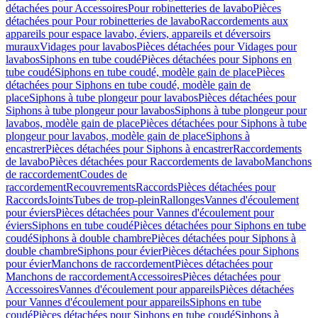
détachées pour Accessoires
Pour robinetteries de lavabo
Pièces
détachées pour Pour robinetteries de lavabo
Raccordements aux
appareils pour espace lavabo, éviers, appareils et déversoirs
muraux
Vidages pour lavabos
Pièces détachées pour Vidages pour
lavabos
Siphons en tube coudé
Pièces détachées pour Siphons en
tube coudé
Siphons en tube coudé, modèle gain de place
Pièces
détachées pour Siphons en tube coudé, modèle gain de
place
Siphons à tube plongeur pour lavabos
Pièces détachées pour
Siphons à tube plongeur pour lavabos
Siphons à tube plongeur pour
lavabos, modèle gain de place
Pièces détachées pour Siphons à tube
plongeur pour lavabos, modèle gain de place
Siphons à
encastrer
Pièces détachées pour Siphons à encastrer
Raccordements
de lavabo
Pièces détachées pour Raccordements de lavabo
Manchons
de raccordement
Coudes de
raccordement
Recouvrements
Raccords
Pièces détachées pour
Raccords
Joints
Tubes de trop-plein
Rallonges
Vannes d'écoulement
pour éviers
Pièces détachées pour Vannes d'écoulement pour
éviers
Siphons en tube coudé
Pièces détachées pour Siphons en tube
coudé
Siphons à double chambre
Pièces détachées pour Siphons à
double chambre
Siphons pour évier
Pièces détachées pour Siphons
pour évier
Manchons de raccordement
Pièces détachées pour
Manchons de raccordement
Accessoires
Pièces détachées pour
Accessoires
Vannes d'écoulement pour appareils
Pièces détachées
pour Vannes d'écoulement pour appareils
Siphons en tube
coudé
Pièces détachées pour Siphons en tube coudé
Siphons à