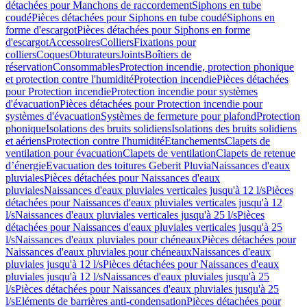
détachées pour Manchons de raccordement
Siphons en tube
coudé
Pièces détachées pour Siphons en tube coudé
Siphons en
forme d'escargot
Pièces détachées pour Siphons en forme
d'escargot
Accessoires
Colliers
Fixations pour
colliers
Coques
Obturateurs
Joints
Boîtiers de
réservation
Consommables
Protection incendie, protection phonique
et protection contre l'humidité
Protection incendie
Pièces détachées
pour Protection incendie
Protection incendie pour systèmes
d'évacuation
Pièces détachées pour Protection incendie pour
systèmes d'évacuation
Systèmes de fermeture pour plafond
Protection
phonique
Isolations des bruits solidiens
Isolations des bruits solidiens
et aériens
Protection contre l'humidité
Etanchements
Clapets de
ventilation pour évacuation
Clapets de ventilation
Clapets de retenue
d’énergie
Evacuation des toitures Geberit Pluvia
Naissances d'eaux
pluviales
Pièces détachées pour Naissances d'eaux
pluviales
Naissances d'eaux pluviales verticales jusqu'à 12 l/s
Pièces
détachées pour Naissances d'eaux pluviales verticales jusqu'à 12
l/s
Naissances d'eaux pluviales verticales jusqu'à 25 l/s
Pièces
détachées pour Naissances d'eaux pluviales verticales jusqu'à 25
l/s
Naissances d'eaux pluviales pour chéneaux
Pièces détachées pour
Naissances d'eaux pluviales pour chéneaux
Naissances d'eaux
pluviales jusqu'à 12 l/s
Pièces détachées pour Naissances d'eaux
pluviales jusqu'à 12 l/s
Naissances d'eaux pluviales jusqu'à 25
l/s
Pièces détachées pour Naissances d'eaux pluviales jusqu'à 25
l/s
Eléments de barrières anti-condensation
Pièces détachées pour