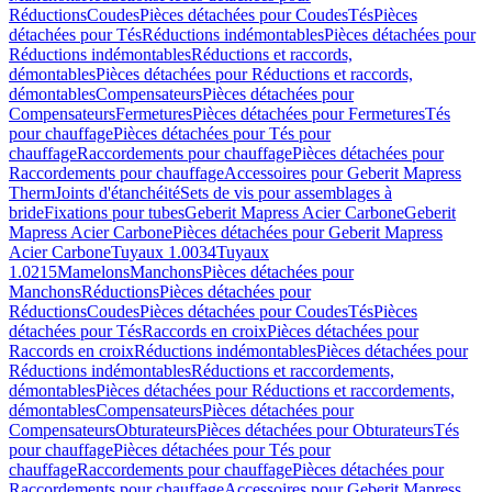
Réductions
Coudes
Pièces détachées pour Coudes
Tés
Pièces
détachées pour Tés
Réductions indémontables
Pièces détachées pour
Réductions indémontables
Réductions et raccords,
démontables
Pièces détachées pour Réductions et raccords,
démontables
Compensateurs
Pièces détachées pour
Compensateurs
Fermetures
Pièces détachées pour Fermetures
Tés
pour chauffage
Pièces détachées pour Tés pour
chauffage
Raccordements pour chauffage
Pièces détachées pour
Raccordements pour chauffage
Accessoires pour Geberit Mapress
Therm
Joints d'étanchéité
Sets de vis pour assemblages à
bride
Fixations pour tubes
Geberit Mapress Acier Carbone
Geberit
Mapress Acier Carbone
Pièces détachées pour Geberit Mapress
Acier Carbone
Tuyaux 1.0034
Tuyaux
1.0215
Mamelons
Manchons
Pièces détachées pour
Manchons
Réductions
Pièces détachées pour
Réductions
Coudes
Pièces détachées pour Coudes
Tés
Pièces
détachées pour Tés
Raccords en croix
Pièces détachées pour
Raccords en croix
Réductions indémontables
Pièces détachées pour
Réductions indémontables
Réductions et raccordements,
démontables
Pièces détachées pour Réductions et raccordements,
démontables
Compensateurs
Pièces détachées pour
Compensateurs
Obturateurs
Pièces détachées pour Obturateurs
Tés
pour chauffage
Pièces détachées pour Tés pour
chauffage
Raccordements pour chauffage
Pièces détachées pour
Raccordements pour chauffage
Accessoires pour Geberit Mapress