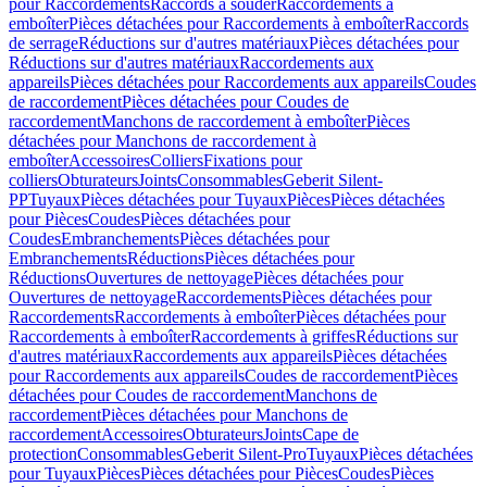
pour Raccordements
Raccords à souder
Raccordements à
emboîter
Pièces détachées pour Raccordements à emboîter
Raccords
de serrage
Réductions sur d'autres matériaux
Pièces détachées pour
Réductions sur d'autres matériaux
Raccordements aux
appareils
Pièces détachées pour Raccordements aux appareils
Coudes
de raccordement
Pièces détachées pour Coudes de
raccordement
Manchons de raccordement à emboîter
Pièces
détachées pour Manchons de raccordement à
emboîter
Accessoires
Colliers
Fixations pour
colliers
Obturateurs
Joints
Consommables
Geberit Silent-
PP
Tuyaux
Pièces détachées pour Tuyaux
Pièces
Pièces détachées
pour Pièces
Coudes
Pièces détachées pour
Coudes
Embranchements
Pièces détachées pour
Embranchements
Réductions
Pièces détachées pour
Réductions
Ouvertures de nettoyage
Pièces détachées pour
Ouvertures de nettoyage
Raccordements
Pièces détachées pour
Raccordements
Raccordements à emboîter
Pièces détachées pour
Raccordements à emboîter
Raccordements à griffes
Réductions sur
d'autres matériaux
Raccordements aux appareils
Pièces détachées
pour Raccordements aux appareils
Coudes de raccordement
Pièces
détachées pour Coudes de raccordement
Manchons de
raccordement
Pièces détachées pour Manchons de
raccordement
Accessoires
Obturateurs
Joints
Cape de
protection
Consommables
Geberit Silent-Pro
Tuyaux
Pièces détachées
pour Tuyaux
Pièces
Pièces détachées pour Pièces
Coudes
Pièces