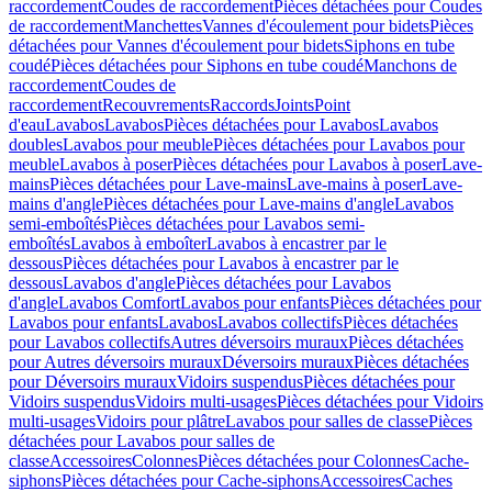
raccordement
Coudes de raccordement
Pièces détachées pour Coudes
de raccordement
Manchettes
Vannes d'écoulement pour bidets
Pièces
détachées pour Vannes d'écoulement pour bidets
Siphons en tube
coudé
Pièces détachées pour Siphons en tube coudé
Manchons de
raccordement
Coudes de
raccordement
Recouvrements
Raccords
Joints
Point
d'eau
Lavabos
Lavabos
Pièces détachées pour Lavabos
Lavabos
doubles
Lavabos pour meuble
Pièces détachées pour Lavabos pour
meuble
Lavabos à poser
Pièces détachées pour Lavabos à poser
Lave-
mains
Pièces détachées pour Lave-mains
Lave-mains à poser
Lave-
mains d'angle
Pièces détachées pour Lave-mains d'angle
Lavabos
semi-emboîtés
Pièces détachées pour Lavabos semi-
emboîtés
Lavabos à emboîter
Lavabos à encastrer par le
dessous
Pièces détachées pour Lavabos à encastrer par le
dessous
Lavabos d'angle
Pièces détachées pour Lavabos
d'angle
Lavabos Comfort
Lavabos pour enfants
Pièces détachées pour
Lavabos pour enfants
Lavabos
Lavabos collectifs
Pièces détachées
pour Lavabos collectifs
Autres déversoirs muraux
Pièces détachées
pour Autres déversoirs muraux
Déversoirs muraux
Pièces détachées
pour Déversoirs muraux
Vidoirs suspendus
Pièces détachées pour
Vidoirs suspendus
Vidoirs multi-usages
Pièces détachées pour Vidoirs
multi-usages
Vidoirs pour plâtre
Lavabos pour salles de classe
Pièces
détachées pour Lavabos pour salles de
classe
Accessoires
Colonnes
Pièces détachées pour Colonnes
Cache-
siphons
Pièces détachées pour Cache-siphons
Accessoires
Caches