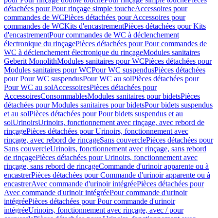
détachées pour Pour rinçage simple touche
Accessoires pour
commandes de WC
Pièces détachées pour Accessoires pour
commandes de WC
Kits d'encastrement
Pièces détachées pour Kits
d'encastrement
Pour commandes de WC à déclenchement
électronique du rinçage
Pièces détachées pour Pour commandes de
WC à déclenchement électronique du rinçage
Modules sanitaires
Geberit Monolith
Modules sanitaires pour WC
Pièces détachées pour
Modules sanitaires pour WC
Pour WC suspendus
Pièces détachées
pour Pour WC suspendus
Pour WC au sol
Pièces détachées pour
Pour WC au sol
Accessoires
Pièces détachées pour
Accessoires
Consommables
Modules sanitaires pour bidets
Pièces
détachées pour Modules sanitaires pour bidets
Pour bidets suspendus
et au sol
Pièces détachées pour Pour bidets suspendus et au
sol
Urinoirs
Urinoirs, fonctionnement avec rinçage, avec rebord de
rinçage
Pièces détachées pour Urinoirs, fonctionnement avec
rinçage, avec rebord de rinçage
Sans couvercle
Pièces détachées pour
Sans couvercle
Urinoirs, fonctionnement avec rinçage, sans rebord
de rinçage
Pièces détachées pour Urinoirs, fonctionnement avec
rinçage, sans rebord de rinçage
Commande d'urinoir apparente ou à
encastrer
Pièces détachées pour Commande d'urinoir apparente ou à
encastrer
Avec commande d'urinoir intégrée
Pièces détachées pour
Avec commande d'urinoir intégrée
Pour commande d'urinoir
intégrée
Pièces détachées pour Pour commande d'urinoir
intégrée
Urinoirs, fonctionnement avec rinçage, avec / pour