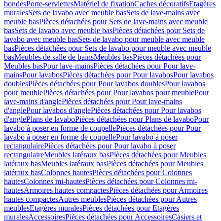
bondes
Porte-serviettes
Matériel de fixation
Caches décoratifs
Etagères
murales
Sets de lavabo avec meuble bas
Sets de lave-mains avec
meuble bas
Pièces détachées pour Sets de lave-mains avec meuble
bas
Sets de lavabo avec meuble bas
Pièces détachées pour Sets de
lavabo avec meuble bas
Sets de lavabo pour meuble avec meuble
bas
Pièces détachées pour Sets de lavabo pour meuble avec meuble
bas
Meubles de salle de bains
Meubles bas
Pièces détachées pour
Meubles bas
Pour lave-mains
Pièces détachées pour Pour lave-
mains
Pour lavabos
Pièces détachées pour Pour lavabos
Pour lavabos
doubles
Pièces détachées pour Pour lavabos doubles
Pour lavabos
pour meuble
Pièces détachées pour Pour lavabos pour meuble
Pour
lave-mains d'angle
Pièces détachées pour Pour lave-mains
d'angle
Pour lavabos d'angle
Pièces détachées pour Pour lavabos
d'angle
Plans de lavabo
Pièces détachées pour Plans de lavabo
Pour
lavabo à poser en forme de coupelle
Pièces détachées pour Pour
lavabo à poser en forme de coupelle
Pour lavabo à poser
rectangulaire
Pièces détachées pour Pour lavabo à poser
rectangulaire
Meubles latéraux bas
Pièces détachées pour Meubles
latéraux bas
Meubles latéraux bas
Pièces détachées pour Meubles
latéraux bas
Colonnes hautes
Pièces détachées pour Colonnes
hautes
Colonnes mi-hautes
Pièces détachées pour Colonnes mi-
hautes
Armoires hautes compactes
Pièces détachées pour Armoires
hautes compactes
Autres meubles
Pièces détachées pour Autres
meubles
Etagères murales
Pièces détachées pour Etagères
murales
Accessoires
Pièces détachées pour Accessoires
Casiers et