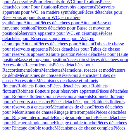
pour Accessoires
Pour eléments de WC
Pour fixations
Pièces
détachées pour Pour fixations
Réservoirs apparents
Réservoirs
apparents pour WC, en matière synthétique
Pièces détachées pour
Réservoirs apparents pour WC, en matière
synthétique
Attenant
Pièces détachées pour Attenant
Basse et
moyenne position
Pièces détachées pour Basse et moyenne
position
Réservoirs apparents pour WC, en céramique
Pièces
détachées pour Réservoirs apparents pour WC, en
céramique
Attenant
Pièces détachées pour Attenant
Tubes de chasse
pour réservoirs apparents
Pièces détachées pour Tubes de chasse
pour réservoirs apparents
Haute position
Pièces détachées pour Haute
position
Basse et moyenne position
Accessoires
Pièces détachées pour
Accessoires
Raccordements
Pièces détachées pour
Raccordements
Joints
Manchettes
Mamelons, rosaces et modérateurs
de débit
Mécanismes de chasse
Réservoirs à encastrer
Tubes de
chasse
Accessoires
Mécanismes de chasse et robinets
flotteurs
Robinets flotteurs
Pièces détachées pour Robinets
flotteurs
Robinets flotteurs pour réservoirs apparents
Pièces détachées
pour Robinets flotteurs pour réservoirs apparents
Robinets flotteurs
pour réservoirs à encastrer
Pièces détachées pour Robinets flotteurs
pour réservoirs à encastrer
Mécanismes de chasse
Pièces détachées
pour Mécanismes de chasse
Rinçage interrompable
Pièces détachées
pour Rinçage interrompable
Rinçage simple touche
Pièces détachées
pour Rinçage simple touche
Rinçage double touche
Pièces détachées
pour Rinçage double touche
Mécanismes de chasse complets
Pièces