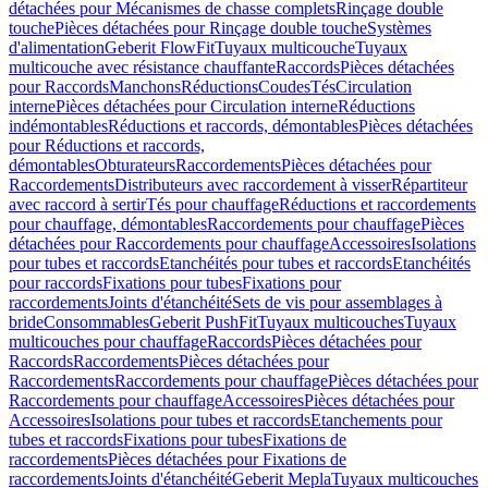
détachées pour Mécanismes de chasse complets
Rinçage double
touche
Pièces détachées pour Rinçage double touche
Systèmes
d'alimentation
Geberit FlowFit
Tuyaux multicouche
Tuyaux
multicouche avec résistance chauffante
Raccords
Pièces détachées
pour Raccords
Manchons
Réductions
Coudes
Tés
Circulation
interne
Pièces détachées pour Circulation interne
Réductions
indémontables
Réductions et raccords, démontables
Pièces détachées
pour Réductions et raccords,
démontables
Obturateurs
Raccordements
Pièces détachées pour
Raccordements
Distributeurs avec raccordement à visser
Répartiteur
avec raccord à sertir
Tés pour chauffage
Réductions et raccordements
pour chauffage, démontables
Raccordements pour chauffage
Pièces
détachées pour Raccordements pour chauffage
Accessoires
Isolations
pour tubes et raccords
Etanchéités pour tubes et raccords
Etanchéités
pour raccords
Fixations pour tubes
Fixations pour
raccordements
Joints d'étanchéité
Sets de vis pour assemblages à
bride
Consommables
Geberit PushFit
Tuyaux multicouches
Tuyaux
multicouches pour chauffage
Raccords
Pièces détachées pour
Raccords
Raccordements
Pièces détachées pour
Raccordements
Raccordements pour chauffage
Pièces détachées pour
Raccordements pour chauffage
Accessoires
Pièces détachées pour
Accessoires
Isolations pour tubes et raccords
Etanchements pour
tubes et raccords
Fixations pour tubes
Fixations de
raccordements
Pièces détachées pour Fixations de
raccordements
Joints d'étanchéité
Geberit Mepla
Tuyaux multicouches