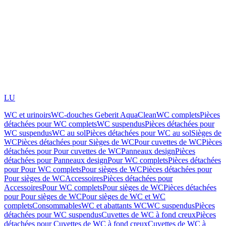
LU
WC et urinoirs
WC-douches Geberit AquaClean
WC complets
Pièces
détachées pour WC complets
WC suspendus
Pièces détachées pour
WC suspendus
WC au sol
Pièces détachées pour WC au sol
Sièges de
WC
Pièces détachées pour Sièges de WC
Pour cuvettes de WC
Pièces
détachées pour Pour cuvettes de WC
Panneaux design
Pièces
détachées pour Panneaux design
Pour WC complets
Pièces détachées
pour Pour WC complets
Pour sièges de WC
Pièces détachées pour
Pour sièges de WC
Accessoires
Pièces détachées pour
Accessoires
Pour WC complets
Pour sièges de WC
Pièces détachées
pour Pour sièges de WC
Pour sièges de WC et WC
complets
Consommables
WC et abattants WC
WC suspendus
Pièces
détachées pour WC suspendus
Cuvettes de WC à fond creux
Pièces
détachées pour Cuvettes de WC à fond creux
Cuvettes de WC à