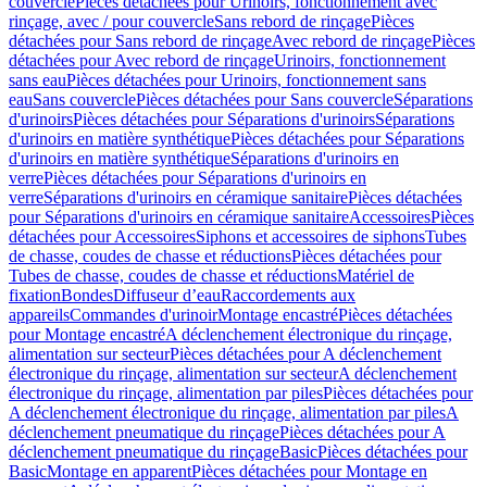
couvercle
Pièces détachées pour Urinoirs, fonctionnement avec
rinçage, avec / pour couvercle
Sans rebord de rinçage
Pièces
détachées pour Sans rebord de rinçage
Avec rebord de rinçage
Pièces
détachées pour Avec rebord de rinçage
Urinoirs, fonctionnement
sans eau
Pièces détachées pour Urinoirs, fonctionnement sans
eau
Sans couvercle
Pièces détachées pour Sans couvercle
Séparations
d'urinoirs
Pièces détachées pour Séparations d'urinoirs
Séparations
d'urinoirs en matière synthétique
Pièces détachées pour Séparations
d'urinoirs en matière synthétique
Séparations d'urinoirs en
verre
Pièces détachées pour Séparations d'urinoirs en
verre
Séparations d'urinoirs en céramique sanitaire
Pièces détachées
pour Séparations d'urinoirs en céramique sanitaire
Accessoires
Pièces
détachées pour Accessoires
Siphons et accessoires de siphons
Tubes
de chasse, coudes de chasse et réductions
Pièces détachées pour
Tubes de chasse, coudes de chasse et réductions
Matériel de
fixation
Bondes
Diffuseur d’eau
Raccordements aux
appareils
Commandes d'urinoir
Montage encastré
Pièces détachées
pour Montage encastré
A déclenchement électronique du rinçage,
alimentation sur secteur
Pièces détachées pour A déclenchement
électronique du rinçage, alimentation sur secteur
A déclenchement
électronique du rinçage, alimentation par piles
Pièces détachées pour
A déclenchement électronique du rinçage, alimentation par piles
A
déclenchement pneumatique du rinçage
Pièces détachées pour A
déclenchement pneumatique du rinçage
Basic
Pièces détachées pour
Basic
Montage en apparent
Pièces détachées pour Montage en