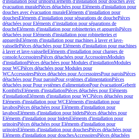
d'installation pour urinoirs
Eléments d'installation pour douches avec
évacuation murale
Pièces détachées pour Eléments d'installation pour
douches avec évacuation murale
Eléments d’installation pour
douches
Eléments d’installation pour séparations de douche
Pièces
détachées pour Eléments d’installation pour séparations de
douche
Eléments d'installation pour robinetteries et appareils
Pièces
détachées pour Eléments d'installation pour robinetteries et
appareils
Eléments d'installation pour machines à laver et lave-
vaisselle
Pièces détachées pour Eléments d'installation pour machines
à laver et lave-vaisselle
Eléments d'installation pour charges de
console
Accessoires
Pièces détachées pour Accessoires
Modules
d'installation
Pièces détachées pour Modules d'installation
Modules
pour WC
Pièces détachées pour Modules pour
WC
Accessoires
Pièces détachées pour Accessoires
Pour parois
Pièces
détachées pour Pour parois
Pour systèmes d'alimentation
Pièces
détachées pour Pour systèmes d'alimentation
Pour évacuation
Geberit
Kombifix
Eléments d'installation
Pièces détachées pour Eléments
d'installation
Eléments d'installation pour WC
Pièces détachées pour
Eléments d'installation pour WC
Eléments d'installation pour
lavabos
Pièces détachées pour Eléments d'installation pour
lavabos
Eléments d'installation pour bidets
Pièces détachées pour
Eléments d'installation pour bidets
Eléments d'installation pour
urinoirs
Pièces détachées pour Eléments d'installation pour
urinoirs
Eléments d'installation pour douches
Pièces détachées pour
Eléments d'installation pour douches
Accessoires
Pièces détachées