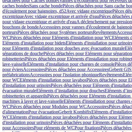
détachées pour Caches bondes
Vannes d'écoulement pour receveurs d
caches bondes
Sans cache bonde
Pièces détachées pour Sans cache bo
d'écoulement pour baignoires, d52
Avec vidage excentrique
Pièces dét
excentrique
Avec vidage excentrique et arrivée d'eau
Pièces détachées 
pour vidage excentrique et arrivée d'eau
A déclenchement par pressio
bouchons de bonde
Accessoires pour vannes d'écoulement de baignoi
porteurs
Pièces détachées pour Systèmes porteurs
Revêtements
Accesso
WC
Pièces détachées pour Eléments d'installation pour WC
Eléments d
Eléments d'installation pour bidets
Eléments d'installation pour urinoir
pour Eléments d'installation pour douches avec évacuation murale
Elé
séparations de douche
Pièces détachées pour Eléments pour séparatio
robinetteries
Pièces détachées pour Eléments d'installation pour robinet
lave-vaisselle
Eléments d'installation pour charges de console
Pièces dé
pour éviers
Accessoires
Pièces détachées pour Accessoires
Geberit GIS
préfabrications
Accessoires pour l'isolation phonique
Revêtements
Eléme
pour WC
Eléments d'installation pour lavabos
Pièces détachées pour El
d'installation pour urinoirs
Pièces détachées pour Eléments d'installatio
évacuation murale
Eléments d’installation pour douches
Eléments d’ins
robinetteries et appareils
Pièces détachées pour Eléments d'installation 
machines à laver et lave-vaisselle
Eléments d'installation pour charges
WC
Pièces détachées pour Modules pour WC
Accessoires
Pièces détac
d'alimentation
Pour évacuation
Geberit Kombifix
Eléments d'installatio
WC
Eléments d'installation pour lavabos
Pièces détachées pour Elément
d'installation pour urinoirs
Pièces détachées pour Eléments d'installatio
pour Accessoires
Pour eléments de WC
Pour fixations
Pièces détachées