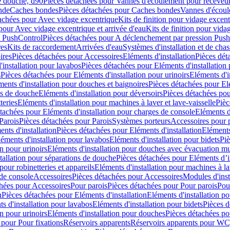
e douche, d90
Pièces détachées pour Vannes d'écoulement pour receveu
nde
Caches bondes
Pièces détachées pour Caches bondes
Vannes d'écoul
achées pour Avec vidage excentrique
Kits de finition pour vidage excen
pour Avec vidage excentrique et arrivée d'eau
Kits de finition pour vida
n PushControl
Pièces détachées pour A déclenchement par pression Pus
res
Kits de raccordement
Arrivées d'eau
Systèmes d'installation et de chas
ires
Pièces détachées pour Accessoires
Eléments d'installation
Pièces dét
'installation pour lavabos
Pièces détachées pour Eléments d'installation
s
Pièces détachées pour Eléments d'installation pour urinoirs
Eléments d'i
ments d'installation pour douches et baignoires
Pièces détachées pour Elé
ns de douche
Eléments d'installation pour déversoirs
Pièces détachées pou
teries
Eléments d'installation pour machines à laver et lave-vaisselle
Pièc
tachées pour Eléments d'installation pour charges de console
Eléments d'
Parois
Pièces détachées pour Parois
Systèmes porteurs
Accessoires pour p
nts d'installation
Pièces détachées pour Eléments d'installation
Eléments
éments d'installation pour lavabos
Eléments d'installation pour bidets
Piè
n pour urinoirs
Eléments d'installation pour douches avec évacuation m
tallation pour séparations de douche
Pièces détachées pour Eléments d’i
pour robinetteries et appareils
Eléments d'installation pour machines à lav
 de console
Accessoires
Pièces détachées pour Accessoires
Modules d'inst
hées pour Accessoires
Pour parois
Pièces détachées pour Pour parois
Pou
n
Pièces détachées pour Eléments d'installation
Eléments d'installation 
s d'installation pour lavabos
Eléments d'installation pour bidets
Pièces d
n pour urinoirs
Eléments d'installation pour douches
Pièces détachées po
 pour Pour fixations
Réservoirs apparents
Réservoirs apparents pour WC,