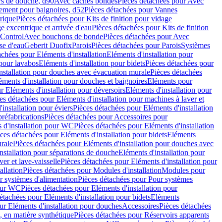
rs de douche, d90
Avec caches bondes
Pièces détachées pour Avec
ement pour baignoires, d52
Pièces détachées pour Vannes
trique
Pièces détachées pour Kits de finition pour vidage
ge excentrique et arrivée d'eau
Pièces détachées pour Kits de finition
hControl
Avec bouchons de bonde
Pièces détachées pour Avec
se d'eau
Geberit Duofix
Parois
Pièces détachées pour Parois
Systèmes
achées pour Eléments d'installation
Eléments d'installation pour
 pour lavabos
Eléments d'installation pour bidets
Pièces détachées pour
nstallation pour douches avec évacuation murale
Pièces détachées
ments d'installation pour douches et baignoires
Eléments pour
r Eléments d'installation pour déversoirs
Eléments d'installation pour
es détachées pour Eléments d'installation pour machines à laver et
installation pour éviers
Pièces détachées pour Eléments d'installation
réfabrications
Pièces détachées pour Accessoires pour
 d'installation pour WC
Pièces détachées pour Eléments d'installation
ces détachées pour Eléments d'installation pour bidets
Eléments
urale
Pièces détachées pour Eléments d'installation pour douches avec
nstallation pour séparations de douche
Eléments d'installation pour
er et lave-vaisselle
Pièces détachées pour Eléments d'installation pour
allation
Pièces détachées pour Modules d'installation
Modules pour
r systèmes d'alimentation
Pièces détachées pour Pour systèmes
pour WC
Pièces détachées pour Eléments d'installation pour
étachées pour Eléments d'installation pour bidets
Eléments
ur Eléments d'installation pour douches
Accessoires
Pièces détachées
 en matière synthétique
Pièces détachées pour Réservoirs apparents