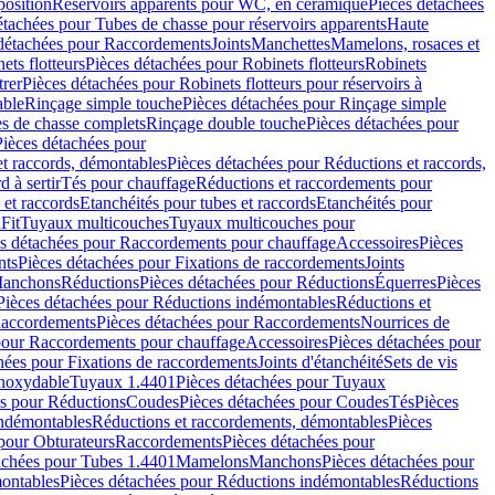
position
Réservoirs apparents pour WC, en céramique
Pièces détachées
étachées pour Tubes de chasse pour réservoirs apparents
Haute
détachées pour Raccordements
Joints
Manchettes
Mamelons, rosaces et
ets flotteurs
Pièces détachées pour Robinets flotteurs
Robinets
trer
Pièces détachées pour Robinets flotteurs pour réservoirs à
able
Rinçage simple touche
Pièces détachées pour Rinçage simple
s de chasse complets
Rinçage double touche
Pièces détachées pour
Pièces détachées pour
t raccords, démontables
Pièces détachées pour Réductions et raccords,
d à sertir
Tés pour chauffage
Réductions et raccordements pour
 et raccords
Etanchéités pour tubes et raccords
Etanchéités pour
Fit
Tuyaux multicouches
Tuyaux multicouches pour
s détachées pour Raccordements pour chauffage
Accessoires
Pièces
nts
Pièces détachées pour Fixations de raccordements
Joints
Manchons
Réductions
Pièces détachées pour Réductions
Équerres
Pièces
Pièces détachées pour Réductions indémontables
Réductions et
accordements
Pièces détachées pour Raccordements
Nourrices de
pour Raccordements pour chauffage
Accessoires
Pièces détachées pour
hées pour Fixations de raccordements
Joints d'étanchéité
Sets de vis
Inoxydable
Tuyaux 1.4401
Pièces détachées pour Tuyaux
es pour Réductions
Coudes
Pièces détachées pour Coudes
Tés
Pièces
indémontables
Réductions et raccordements, démontables
Pièces
pour Obturateurs
Raccordements
Pièces détachées pour
achées pour Tubes 1.4401
Mamelons
Manchons
Pièces détachées pour
ontables
Pièces détachées pour Réductions indémontables
Réductions