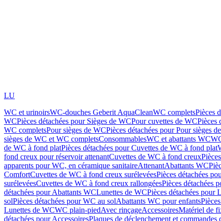
LU
WC et urinoirs
WC-douches Geberit AquaClean
WC complets
Pièces 
WC
Pièces détachées pour Sièges de WC
Pour cuvettes de WC
Pièces 
WC complets
Pour sièges de WC
Pièces détachées pour Pour sièges 
sièges de WC et WC complets
Consommables
WC et abattants WC
WC
de WC à fond plat
Pièces détachées pour Cuvettes de WC à fond plat
fond creux pour réservoir attenant
Cuvettes de WC à fond creux
Pièce
apparents pour WC, en céramique sanitaire
Attenant
Abattants WC
Piè
Comfort
Cuvettes de WC à fond creux surélevées
Pièces détachées po
surélevées
Cuvettes de WC à fond creux rallongées
Pièces détachées p
détachées pour Abattants WC
Lunettes de WC
Pièces détachées pour 
sol
Pièces détachées pour WC au sol
Abattants WC pour enfants
Pièces
Lunettes de WC
WC plain-pied
Avec rinçage
Accessoires
Matériel de f
détachées pour Accessoires
Plaques de déclenchement et commandes