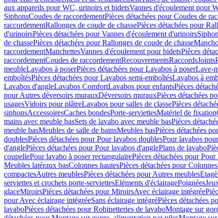
aux appareils pour WC, urinoirs et bidets
Vannes d'écoulement pour W
Siphons
Coudes de raccordement
Pièces détachées pour Coudes de ra
raccordement
Rallonges de coude de chasse
Pièces détachées pour Ral
d'urinoirs
Pièces détachées pour Vannes d'écoulement d'urinoirs
Siphon
de chasse
Pièces détachées pour Rallonges de coude de chasse
Mancho
raccordement
Manchettes
Vannes d'écoulement pour bidets
Pièces déta
raccordement
Coudes de raccordement
Recouvrements
Raccords
Joints
meuble
Lavabos à poser
Pièces détachées pour Lavabos à poser
Lave-m
emboîtés
Pièces détachées pour Lavabos semi-emboîtés
Lavabos à emb
Lavabos d'angle
Lavabos Comfort
Lavabos pour enfants
Pièces détach
pour Autres déversoirs muraux
Déversoirs muraux
Pièces détachées p
usages
Vidoirs pour plâtre
Lavabos pour salles de classe
Pièces détaché
siphons
Accessoires
Caches bondes
Porte-serviettes
Matériel de fixation
mains avec meuble bas
Sets de lavabo avec meuble bas
Pièces détaché
meuble bas
Meubles de salle de bains
Meubles bas
Pièces détachées po
doubles
Pièces détachées pour Pour lavabos doubles
Pour lavabos pou
d'angle
Pièces détachées pour Pour lavabos d'angle
Plans de lavabo
Piè
coupelle
Pour lavabo à poser rectangulaire
Pièces détachées pour Pour 
Meubles latéraux bas
Colonnes hautes
Pièces détachées pour Colonnes
compactes
Autres meubles
Pièces détachées pour Autres meubles
Etagè
serviettes et crochets porte-serviettes
Eléments d'éclairage
Poignées
Jeu
glace
Miroirs
Pièces détachées pour Miroirs
Avec éclairage intégrée
Pièc
pour Avec éclairage intégrée
Sans éclairage intégré
Pièces détachées po
lavabo
Pièces détachées pour Robinetteries de lavabo
Montage sur gorg
détachées pour Montage sur gorge, alimentation par piles
Montage sur 