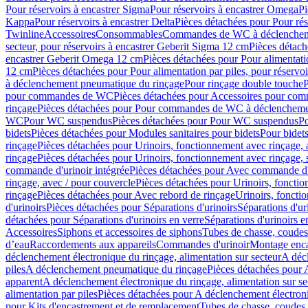
Pour réservoirs à encastrer Sigma
Pour réservoirs à encastrer Omega
Pi
Kappa
Pour réservoirs à encastrer Delta
Pièces détachées pour Pour rés
Twinline
Accessoires
Consommables
Commandes de WC à déclenchemen
secteur, pour réservoirs à encastrer Geberit Sigma 12 cm
Pièces détach
encastrer Geberit Omega 12 cm
Pièces détachées pour Pour alimentati
12 cm
Pièces détachées pour Pour alimentation par piles, pour réservo
à déclenchement pneumatique du rinçage
Pour rinçage double touche
P
pour commandes de WC
Pièces détachées pour Accessoires pour c
rinçage
Pièces détachées pour Pour commandes de WC à déclenchemen
WC
Pour WC suspendus
Pièces détachées pour Pour WC suspendus
P
bidets
Pièces détachées pour Modules sanitaires pour bidets
Pour bidets
rinçage
Pièces détachées pour Urinoirs, fonctionnement avec rinçage, 
rinçage
Pièces détachées pour Urinoirs, fonctionnement avec rinçage, 
commande d'urinoir intégrée
Pièces détachées pour Avec commande d'u
rinçage, avec / pour couvercle
Pièces détachées pour Urinoirs, fonctio
rinçage
Pièces détachées pour Avec rebord de rinçage
Urinoirs, foncti
d'urinoirs
Pièces détachées pour Séparations d'urinoirs
Séparations d'ur
détachées pour Séparations d'urinoirs en verre
Séparations d'urinoirs e
Accessoires
Siphons et accessoires de siphons
Tubes de chasse, coudes
d’eau
Raccordements aux appareils
Commandes d'urinoir
Montage enca
déclenchement électronique du rinçage, alimentation sur secteur
A décl
piles
A déclenchement pneumatique du rinçage
Pièces détachées pour
apparent
A déclenchement électronique du rinçage, alimentation sur se
alimentation par piles
Pièces détachées pour A déclenchement électroni
pour Kits d'encastrement et de remplacement
Tubes de chasse, coudes 