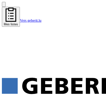
Vers geberit.lu
Mes listes