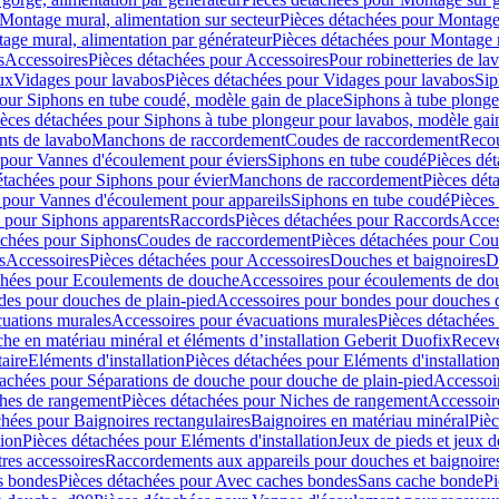
Montage mural, alimentation sur secteur
Pièces détachées pour Montage 
age mural, alimentation par générateur
Pièces détachées pour Montage m
s
Accessoires
Pièces détachées pour Accessoires
Pour robinetteries de la
ux
Vidages pour lavabos
Pièces détachées pour Vidages pour lavabos
Sip
our Siphons en tube coudé, modèle gain de place
Siphons à tube plonge
ièces détachées pour Siphons à tube plongeur pour lavabos, modèle gai
nts de lavabo
Manchons de raccordement
Coudes de raccordement
Reco
 pour Vannes d'écoulement pour éviers
Siphons en tube coudé
Pièces dé
étachées pour Siphons pour évier
Manchons de raccordement
Pièces dét
 pour Vannes d'écoulement pour appareils
Siphons en tube coudé
Pièces
s pour Siphons apparents
Raccords
Pièces détachées pour Raccords
Acces
achées pour Siphons
Coudes de raccordement
Pièces détachées pour Co
s
Accessoires
Pièces détachées pour Accessoires
Douches et baignoires
D
chées pour Ecoulements de douche
Accessoires pour écoulements de do
des pour douches de plain-pied
Accessoires pour bondes pour douches d
cuations murales
Accessoires pour évacuations murales
Pièces détachées
e en matériau minéral et éléments d’installation Geberit Duofix
Receve
aire
Eléments d'installation
Pièces détachées pour Eléments d'installatio
tachées pour Séparations de douche pour douche de plain-pied
Accessoi
hes de rangement
Pièces détachées pour Niches de rangement
Accessoir
chées pour Baignoires rectangulaires
Baignoires en matériau minéral
Pièc
tion
Pièces détachées pour Eléments d'installation
Jeux de pieds et jeux d
res accessoires
Raccordements aux appareils pour douches et baignoire
s bondes
Pièces détachées pour Avec caches bondes
Sans cache bonde
Pi