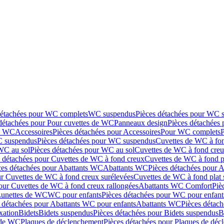
détachées pour WC complets
WC suspendus
Pièces détachées pour WC 
détachées pour Pour cuvettes de WC
Panneaux design
Pièces détachées
de WC
Accessoires
Pièces détachées pour Accessoires
Pour WC complets
 suspendus
Pièces détachées pour WC suspendus
Cuvettes de WC à fo
WC au sol
Pièces détachées pour WC au sol
Cuvettes de WC à fond creux
s détachées pour Cuvettes de WC à fond creux
Cuvettes de WC à fond p
ces détachées pour Abattants WC
Abattants WC
Pièces détachées pour 
ur Cuvettes de WC à fond creux surélevées
Cuvettes de WC à fond plat 
our Cuvettes de WC à fond creux rallongées
Abattants WC Comfort
Piè
Lunettes de WC
WC pour enfants
Pièces détachées pour WC pour enfant
 détachées pour Abattants WC pour enfants
Abattants WC
Pièces détac
ixation
Bidets
Bidets suspendus
Pièces détachées pour Bidets suspendus
B
 de WC
Plaques de déclenchement
Pièces détachées pour Plaques de dé