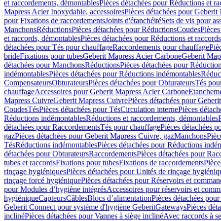
et raccordements, démontables
Pièces détachées pour Réductions et r
Mapress Acier Inoxydable, accessoires
Pièces détachées pour Geberit 
pour Fixations de raccordements
Joints d'étanchéité
Sets de vis pour a
Manchons
Réductions
Pièces détachées pour Réductions
Coudes
Pièces
et raccords, démontables
Pièces détachées pour Réductions et raccord
détachées pour Tés pour chauffage
Raccordements pour chauffage
Piè
bride
Fixations pour tubes
Geberit Mapress Acier Carbone
Geberit Map
détachées pour Manchons
Réductions
Pièces détachées pour Réductio
indémontables
Pièces détachées pour Réductions indémontables
Réduct
Compensateurs
Obturateurs
Pièces détachées pour Obturateurs
Tés pou
chauffage
Accessoires pour Geberit Mapress Acier Carbone
Etanchemen
Mapress Cuivre
Geberit Mapress Cuivre
Pièces détachées pour Geberi
Coudes
Tés
Pièces détachées pour Tés
Circulation interne
Pièces détach
Réductions indémontables
Réductions et raccordements, démontables
détachées pour Raccordements
Tés pour chauffage
Pièces détachées p
gaz
Pièces détachées pour Geberit Mapress Cuivre, gaz
Manchons
Pièc
Tés
Réductions indémontables
Pièces détachées pour Réductions indé
détachées pour Obturateurs
Raccordements
Pièces détachées pour Rac
tubes et raccords
Fixations pour tubes
Fixations de raccordements
Pièce
rinçage hygiéniques
Pièces détachées pour Unités de rinçage hygiéniq
rinçage forcé hygiénique
Pièces détachées pour Réservoirs et comman
pour Modules d’hygiène intégrés
Accessoires pour réservoirs et com
hygiénique
Capteurs
Câbles
Blocs d’alimentation
Pièces détachées pour
Geberit Connect pour système d'hygiène Geberit
Gateways
Pièces dét
incliné
Pièces détachées pour Vannes à siège incliné
Avec raccords à se