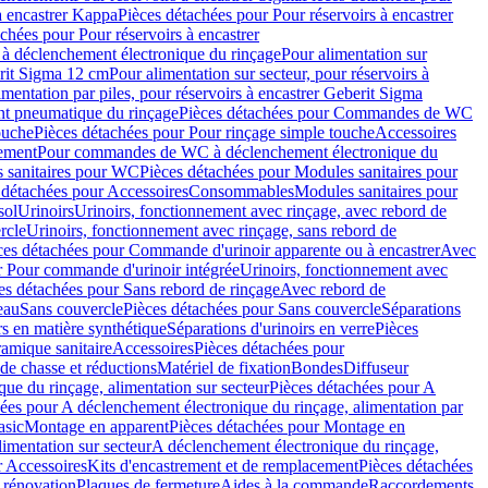
à encastrer Kappa
Pièces détachées pour Pour réservoirs à encastrer
chées pour Pour réservoirs à encastrer
 déclenchement électronique du rinçage
Pour alimentation sur
erit Sigma 12 cm
Pour alimentation sur secteur, pour réservoirs à
imentation par piles, pour réservoirs à encastrer Geberit Sigma
 pneumatique du rinçage
Pièces détachées pour Commandes de WC
ouche
Pièces détachées pour Pour rinçage simple touche
Accessoires
rement
Pour commandes de WC à déclenchement électronique du
 sanitaires pour WC
Pièces détachées pour Modules sanitaires pour
 détachées pour Accessoires
Consommables
Modules sanitaires pour
sol
Urinoirs
Urinoirs, fonctionnement avec rinçage, avec rebord de
rcle
Urinoirs, fonctionnement avec rinçage, sans rebord de
ces détachées pour Commande d'urinoir apparente ou à encastrer
Avec
r Pour commande d'urinoir intégrée
Urinoirs, fonctionnement avec
es détachées pour Sans rebord de rinçage
Avec rebord de
eau
Sans couvercle
Pièces détachées pour Sans couvercle
Séparations
rs en matière synthétique
Séparations d'urinoirs en verre
Pièces
ramique sanitaire
Accessoires
Pièces détachées pour
de chasse et réductions
Matériel de fixation
Bondes
Diffuseur
ue du rinçage, alimentation sur secteur
Pièces détachées pour A
ées pour A déclenchement électronique du rinçage, alimentation par
asic
Montage en apparent
Pièces détachées pour Montage en
imentation sur secteur
A déclenchement électronique du rinçage,
r Accessoires
Kits d'encastrement et de remplacement
Pièces détachées
 rénovation
Plaques de fermeture
Aides à la commande
Raccordements