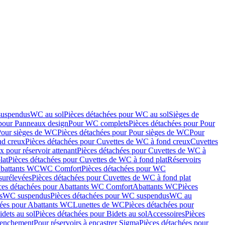
suspendus
WC au sol
Pièces détachées pour WC au sol
Sièges de
 pour Panneaux design
Pour WC complets
Pièces détachées pour Pour
Pour sièges de WC
Pièces détachées pour Pour sièges de WC
Pour
nd creux
Pièces détachées pour Cuvettes de WC à fond creux
Cuvettes
 pour réservoir attenant
Pièces détachées pour Cuvettes de WC à
lat
Pièces détachées pour Cuvettes de WC à fond plat
Réservoirs
Abattants WC
WC Comfort
Pièces détachées pour WC
surélevées
Pièces détachées pour Cuvettes de WC à fond plat
ces détachées pour Abattants WC Comfort
Abattants WC
Pièces
s
WC suspendus
Pièces détachées pour WC suspendus
WC au
hées pour Abattants WC
Lunettes de WC
Pièces détachées pour
idets au sol
Pièces détachées pour Bidets au sol
Accessoires
Pièces
clenchement
Pour réservoirs à encastrer Sigma
Pièces détachées pour