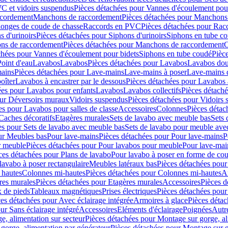
C et vidoirs suspendus
Pièces détachées pour Vannes d'écoulement pou
ccordement
Manchons de raccordement
Pièces détachées pour Manchons
longes de coude de chasse
Raccords en PVC
Pièces détachées pour Ra
s d'urinoirs
Pièces détachées pour Siphons d'urinoirs
Siphons en tube c
ns de raccordement
Pièces détachées pour Manchons de raccordement
C
chées pour Vannes d'écoulement pour bidets
Siphons en tube coudé
Pièc
Point d'eau
Lavabos
Lavabos
Pièces détachées pour Lavabos
Lavabos dou
ains
Pièces détachées pour Lave-mains
Lave-mains à poser
Lave-mains 
oîter
Lavabos à encastrer par le dessous
Pièces détachées pour Lavabos à
ées pour Lavabos pour enfants
Lavabos
Lavabos collectifs
Pièces détaché
our Déversoirs muraux
Vidoirs suspendus
Pièces détachées pour Vidoirs
es pour Lavabos pour salles de classe
Accessoires
Colonnes
Pièces détac
Caches décoratifs
Etagères murales
Sets de lavabo avec meuble bas
Sets 
es pour Sets de lavabo avec meuble bas
Sets de lavabo pour meuble ave
ur Meubles bas
Pour lave-mains
Pièces détachées pour Pour lave-mains
P
r meuble
Pièces détachées pour Pour lavabos pour meuble
Pour lave-mai
ces détachées pour Plans de lavabo
Pour lavabo à poser en forme de cou
lavabo à poser rectangulaire
Meubles latéraux bas
Pièces détachées pour
 hautes
Colonnes mi-hautes
Pièces détachées pour Colonnes mi-hautes
A
res murales
Pièces détachées pour Etagères murales
Accessoires
Pièces d
x de pieds
Tableaux magnétiques
Prises électriques
Pièces détachées pour 
es détachées pour Avec éclairage intégrée
Armoires à glace
Pièces détac
ur Sans éclairage intégré
Accessoires
Eléments d'éclairage
Poignées
Autr
e, alimentation sur secteur
Pièces détachées pour Montage sur gorge, al
gorge, alimentation par générateur
Pièces détachées pour Montage sur g