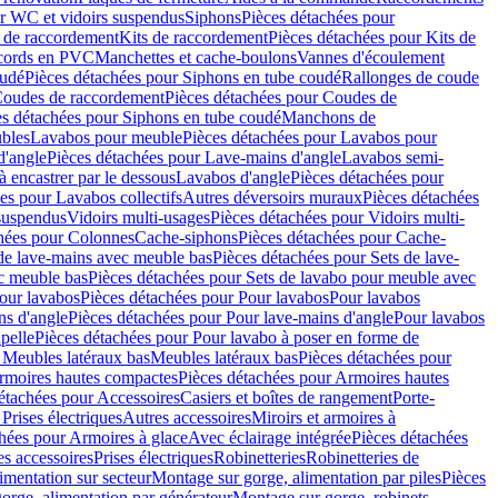
r WC et vidoirs suspendus
Siphons
Pièces détachées pour
 de raccordement
Kits de raccordement
Pièces détachées pour Kits de
ccords en PVC
Manchettes et cache-boulons
Vannes d'écoulement
oudé
Pièces détachées pour Siphons en tube coudé
Rallonges de coude
oudes de raccordement
Pièces détachées pour Coudes de
es détachées pour Siphons en tube coudé
Manchons de
bles
Lavabos pour meuble
Pièces détachées pour Lavabos pour
d'angle
Pièces détachées pour Lave-mains d'angle
Lavabos semi-
 encastrer par le dessous
Lavabos d'angle
Pièces détachées pour
es pour Lavabos collectifs
Autres déversoirs muraux
Pièces détachées
 suspendus
Vidoirs multi-usages
Pièces détachées pour Vidoirs multi-
hées pour Colonnes
Cache-siphons
Pièces détachées pour Cache-
de lave-mains avec meuble bas
Pièces détachées pour Sets de lave-
c meuble bas
Pièces détachées pour Sets de lavabo pour meuble avec
our lavabos
Pièces détachées pour Pour lavabos
Pour lavabos
ns d'angle
Pièces détachées pour Pour lave-mains d'angle
Pour lavabos
pelle
Pièces détachées pour Pour lavabo à poser en forme de
 Meubles latéraux bas
Meubles latéraux bas
Pièces détachées pour
rmoires hautes compactes
Pièces détachées pour Armoires hautes
étachées pour Accessoires
Casiers et boîtes de rangement
Porte-
Prises électriques
Autres accessoires
Miroirs et armoires à
hées pour Armoires à glace
Avec éclairage intégrée
Pièces détachées
es accessoires
Prises électriques
Robinetteries
Robinetteries de
imentation sur secteur
Montage sur gorge, alimentation par piles
Pièces
orge, alimentation par générateur
Montage sur gorge, robinets