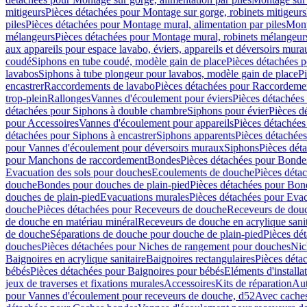
mitigeurs
Pièces détachées pour Montage sur gorge, robinets mitigeurs
piles
Pièces détachées pour Montage mural, alimentation par piles
Mont
mélangeurs
Pièces détachées pour Montage mural, robinets mélangeur
aux appareils pour espace lavabo, éviers, appareils et déversoirs mura
coudé
Siphons en tube coudé, modèle gain de place
Pièces détachées p
lavabos
Siphons à tube plongeur pour lavabos, modèle gain de place
P
encastrer
Raccordements de lavabo
Pièces détachées pour Raccordeme
trop-plein
Rallonges
Vannes d'écoulement pour éviers
Pièces détachées
détachées pour Siphons à double chambre
Siphons pour évier
Pièces d
pour Accessoires
Vannes d'écoulement pour appareils
Pièces détachées
détachées pour Siphons à encastrer
Siphons apparents
Pièces détachée
pour Vannes d'écoulement pour déversoirs muraux
Siphons
Pièces dét
pour Manchons de raccordement
Bondes
Pièces détachées pour Bonde
Evacuation des sols pour douches
Ecoulements de douche
Pièces déta
douche
Bondes pour douches de plain-pied
Pièces détachées pour Bon
douches de plain-pied
Evacuations murales
Pièces détachées pour Eva
douche
Pièces détachées pour Receveurs de douche
Receveurs de douch
de douche en matériau minéral
Receveurs de douche en acrylique sanit
de douche
Séparations de douche pour douche de plain-pied
Pièces dé
douches
Pièces détachées pour Niches de rangement pour douches
Nic
Baignoires en acrylique sanitaire
Baignoires rectangulaires
Pièces déta
bébés
Pièces détachées pour Baignoires pour bébés
Eléments d'installa
jeux de traverses et fixations murales
Accessoires
Kits de réparation
Aut
pour Vannes d'écoulement pour receveurs de douche, d52
Avec cache