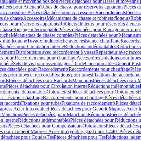
ant
Basse et moyenne position
Pièces détachées pour Basse et moyenne 
achées pour Attenant
Tubes de chasse pour réservoirs apparents
Pièces d
on
Accessoires
Pièces détachées pour Accessoires
Raccordements
Pièces 
s de chasse
Accessoires
Mécanismes de chasse et robinets flotteurs
Robin
eurs pour réservoirs apparents
Robinets flotteurs pour réservoirs à encas
 chasse
Rinçage interrompable
Pièces détachées pour Rinçage interromp
touche
Mécanismes de chasse complets
Pièces détachées pour Mécanisme
 multicouche
Tuyaux multicouche avec résistance chauffante
Raccords
étachées pour Circulation interne
Réductions indémontables
Réductions e
rdements
Distributeurs avec raccordement à visser
Répartiteur avec raccor
es pour Raccordements pour chauffage
Accessoires
Isolations pour tubes
nchéité
Sets de vis pour assemblages à bride
Consommables
Geberit Push
ces détachées pour Raccordements
Raccordements pour chauffage
Pièce
ts pour tubes et raccords
Fixations pour tubes
Fixations de raccordeme
ords
Pièces détachées pour Raccords
Manchons
Pièces détachées pour 
erne
Pièces détachées pour Circulation interne
Réductions indémontables
cordements, démontables
Obturateurs
Pièces détachées pour Obturateurs
R
ur Tés pour chauffage
Raccordements pour chauffage
Pièces détachées 
et raccords
Fixations pour tubes
Fixations de raccordements
Pièces détac
apress Acier Inoxydable
Pièces détachées pour Geberit Mapress Acier 
s
Manchons
Pièces détachées pour Manchons
Réductions
Pièces détaché
on interne
Réductions indémontables
Pièces détachées pour Réductions 
eurs
Pièces détachées pour Compensateurs
Obturateurs
Pièces détachées 
es pour Geberit Mapress Acier Inoxydable, gaz
Tubes 1.4401
Pièces dét
 détachées pour Coudes
Tés
Pièces détachées pour Tés
Réductions indém