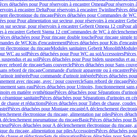
èces détachées pour Pour réservoirs à encastrer Omega
Pour réservoirs 
ervoirs à encastrer Delta
Pour réservoirs à encastrer Twinline
Pièces déta
t électronique du rinçage
Pièces détachées pour Commandes de WC à
ées pour Pour alimentation sur secteur, pour réservoirs à encastrer Geb
on sur secteur, pour réservoirs à encastrer Geberit Omega 12 cm
Pour al
irs à encastrer Geberit Sigma 12 cm
Commandes de WC à déclenchement
ièces détachées pour Pour rinçage double touche
Pour rinçage simple t
ommandes de WC
Kits d'encastrement
Pièces détachées pour Kits d'encast
t électronique du rinçage
Modules sanitaires Geberit Monolith
Modules
our WC au sol
Pièces détachées pour Pour WC au sol
Accessoires
Pièces
 suspendus et au sol
Pièces détachées pour Pour bidets suspendus et au 
avec rebord de rinçage
Sans couvercle
Pièces détachées pour Sans couve
sans rebord de rinçage
Commande d'urinoir apparente ou à encastrer
Piè
rinoir intégrée
Pour commande d'urinoir intégrée
Pièces détachées pou
nnement avec rinçage, avec / pour couvercle
Sans rebord de rinçage
Pièc
onnement sans eau
Pièces détachées pour Urinoirs, fonctionnement sans 
inoirs en matière synthétique
Pièces détachées pour Séparations d'urinoi
n céramique sanitaire
Pièces détachées pour Séparations d'urinoirs en cé
 de chasse et réductions
Pièces détachées pour Tubes de chasse, coudes 
stré
Pièces détachées pour Montage encastré
A déclenchement électroniq
enchement électronique du rinçage, alimentation par piles
Pièces détach
 A déclenchement pneumatique du rinçage
Basic
Pièces détachées pour B
cteur
Pièces détachées pour A déclenchement électronique du rinçage, al
que du rinçage, alimentation par piles
Accessoires
Pièces détachées pou
de chasse et réductions
Sets de rénovation
Pièces détachées pour Sets de