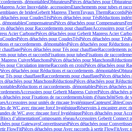
accordements, démontables
Obturateurs
Pièces détachées pour Obturateur
Mapress Acier Inoxydable, accessoires
Etanchements pour tubes et racc
ssemblages de brides
Geberit Mapress Therm
Tuyaux Therm
Raccords
Piè
 détachées pour Coudes
Tés
Pièces détachées pour Tés
Réductions indém
s, démontables
Compensateurs
Pièces détachées pour Compensateurs
Fer
ces détachées pour Raccordements pour chauffage
Accessoires pour Ge
ress Acier Carbone
Pièces détachées pour Geberit Mapress Acier Carb
ns
Coudes
Pièces détachées pour Coudes
Tés
Pièces détachées pour Tés
Ra
ions et raccordements, démontables
Pièces détachées pour Réductions 
r chauffage
Pièces détachées pour Tés pour chauffage
Raccordements po
ts pour tubes et raccords
Fixations pour tubes
Fixations de raccordeme
t Mapress Cuivre
Manchons
Pièces détachées pour Manchons
Réduction
ées pour Circulation interne
Raccords en croix
Pièces détachées pour Ra
Pièces détachées pour Réductions et raccordements, démontables
Obtura
our Tés pour chauffage
Raccordements pour chauffage
Pièces détachées
es détachées pour Manchons
Réductions
Pièces détachées pour Réducti
montables
Réductions et raccordements, démontables
Pièces détachées p
cordements
Accessoires pour Geberit Mapress Cuivre
Pièces détachées 
s détachées pour Fixations de raccordements
Joints d'étanchéité
Sets de 
ues
Accessoires pour unités de rinçage hygiéniques
Capteurs
Câbles
Couve
des de WC avec rinçage forcé hygiénique
Réservoirs à encastrer avec r
mandes de WC avec rinçage forcé hygiénique
Pièces détachées pour Acc
 Blocs d’alimentation
Composants réseau
Accessoires Geberit Connect p
achées pour Gateways
Convertisseurs
Pièces détachées pour Convertisse
rtir FlowFit
Pièces détachées pour Avec raccords à sertir FlowFit
Avec r