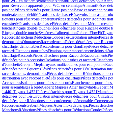
pour WC, en matière synthétique
Attenant
Pièces détachées pour Atten
pour Réservoirs apparents pour WC, en céramique
Attenant
Pièces dét
position
Pièces détachées pour Haute position
Basse et moyenne positi
modérateurs de débit
Mécanismes de chasse
Réservoirs à encastrer
Tube
flotteurs pour réservoirs apparents
Pièces détachées pour Robinets flott
encastrer
Mécanismes de chasse
Pièces détachées pour Mécanismes de
touche
Rinçage double touche
Pièces détachées pour Rinçage double 
Rinçage double touche
Systèmes d'alimentation
Geberit FlowFit
Tuyaux
Raccords
Manchons
Réductions
Coudes
Tés
Circulation interne
Pièces d
démontables
Obturateurs
Raccordements
Pièces détachées pour Racco
chauffage, démontables
Raccordements pour chauffage
Pièces détaché
raccords
Fixations pour tubes
Fixations pour raccordements
Joints d'éta
chauffage
Raccords
Pièces détachées pour Raccords
Raccordements
Piè
détachées pour Accessoires
Isolations pour tubes et raccords
Etanchemen
d'étanchéité
Geberit Mepla
Tuyaux multicouches pour eau potable
Racc
détachées pour Équerres
Tés
Pièces détachées pour Tés
Circulation int
raccordements, démontables
Pièces détachées pour Réductions et rac
distribution avec raccord fileté
Tés pour chauffage
Pièces détachées po
Accessoires
Isolations pour tubes et raccords
Etanchements pour tubes 
pour assemblages à bride
Geberit Mapress Acier Inoxydable
Geberit M
1.4401
Tuyaux 1.4521
Pièces détachées pour Tuyaux 1.4521
Mamelon
détachées pour Tés
Circulation interne
Pièces détachées pour Circulati
détachées pour Réductions et raccordements, démontables
Compensat
Raccordements
Geberit Mapress Acier Inoxydable, gaz
Pièces détaché
Manchons
Réductions
Pièces détachées pour Réductions
Coudes
Pièces