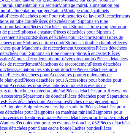
mural, alimentation sur secteur
Montage mural, alimentation par
ural, alimentation par générateur
Montage mural, robinets
vabo
Pièces détachées pour Pour robinetteries de lavabo
Raccordements
hons en tube coudé
Pièces détachées pour Siphons en tube
ur pour lavabos
Pièces détachées pour Siphons à tube plongeur pour
n de place
Siphons à encastrer
Pièces détachées pour Siphons à
uvrements
Raccords
Pièces détachées pour Raccords
Joints
Tubes de
tachées pour Siphons en tube coudé
Siphons à double chambre
Pièces
achées pour Manchons de raccordement
Accessoires
Pièces détachées
 détachées pour Siphons en tube coudé
Siphons à encastrer
Pièces
soires
Vannes d'écoulement pour déversoirs muraux
Pièces détachées
udes de raccordement
Manchons de raccordement
Pièces détachées
ouches
Evacuation des sols pour douches
Pièces détachées pour
uche
Pièces détachées pour Accessoires pour écoulements de
e plain-pied
Pièces détachées pour Accessoires pour bondes pour
 pour Accessoires pour évacuations murales
Receveurs de
urs de douche en matériau minéral
Pièces détachées pour Receveurs
n
Accessoires
Séparations de douche
Pièces détachées pour Séparations
res
Pièces détachées pour Accessoires
Niches de rangement pour
es
Baignoires
Baignoires en acrylique sanitaire
Pièces détachées pour
es détachées pour Baignoires en matériau minéral
Baignoires pour
e traverses et fixations murales
Pièces détachées pour Jeux de pieds et
s
Vannes d'écoulement pour receveurs de douche, d52
Pièces détachées
èces détachées pour Sans cache bonde
Caches bondes
Pièces