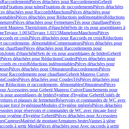
s
Raccordements
Pièces détachées pour Raccordements
Geberit
ords
Fixations pour tubes
Fixations de raccordements
Pièces détachées
ces détachées pour Raccords
Manchons
Pièces détachées pour
ontables
Pièces détachées pour Réductions indémontables
Réductions
metures
Pièces détachées pour Fermetures
Tés pour chauffage
Pièces
berit Mapress Therm
Joints d'étanchéité
Sets de vis pour assemblages à
one
Tuyaux 1.0034
Tuyaux 1.0215
Mamelons
Manchons
Pièces
ccords en croix
Pièces détachées pour Raccords en croix
Réductions
et raccordements, démontables
Compensateurs
Pièces détachées pour
ur chauffage
Pièces détachées pour Raccordements pour
nts
Joints d'étanchéité
Sets de vis pour assemblages de brides
Geberit
s
Pièces détachées pour Réductions
Coudes
Pièces détachées pour
ccords en croix
Réductions indémontables
Pièces détachées pour
teurs
Pièces détachées pour Obturateurs
Raccordements
Pièces
 pour Raccordements pour chauffage
Geberit Mapress Cuivre,
ons
Coudes
Pièces détachées pour Coudes
Tés
Pièces détachées pour
our Réductions et raccordements, démontables
Obturateurs
Pièces
pour Accessoires pour Geberit Mapress Cuivre
Etanchements pour
vis pour assemblages de brides
Système d'hygiène Geberit
Unités de
rtures et plaques de fermeture
Réservoirs et commandes de WC avec
inçage forcé hygiénique
Modules d’hygiène intégrés
Pièces détachées
essoires pour réservoirs et commandes de WC avec rinçage forcé
our système d'hygiène Geberit
Pièces détachées pour Accessoires
urs
Capteurs
Matériel de montage
Armatures brutes
Vannes à siège
accords à sertir Mepla
Pièces détachées pour Avec raccords à sertir