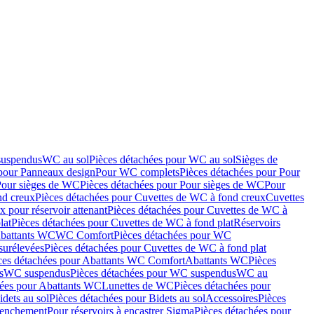
suspendus
WC au sol
Pièces détachées pour WC au sol
Sièges de
 pour Panneaux design
Pour WC complets
Pièces détachées pour Pour
Pour sièges de WC
Pièces détachées pour Pour sièges de WC
Pour
nd creux
Pièces détachées pour Cuvettes de WC à fond creux
Cuvettes
 pour réservoir attenant
Pièces détachées pour Cuvettes de WC à
lat
Pièces détachées pour Cuvettes de WC à fond plat
Réservoirs
Abattants WC
WC Comfort
Pièces détachées pour WC
surélevées
Pièces détachées pour Cuvettes de WC à fond plat
ces détachées pour Abattants WC Comfort
Abattants WC
Pièces
s
WC suspendus
Pièces détachées pour WC suspendus
WC au
hées pour Abattants WC
Lunettes de WC
Pièces détachées pour
idets au sol
Pièces détachées pour Bidets au sol
Accessoires
Pièces
clenchement
Pour réservoirs à encastrer Sigma
Pièces détachées pour