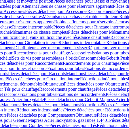
ant
Basse et moyenne position
Pièces détachées pour Basse et moyenne 
achées pour Attenant
Tubes de chasse pour réservoirs apparents
Pièces d
on
Accessoires
Pièces détachées pour Accessoires
Raccordements
Pièces 
s de chasse
Accessoires
Mécanismes de chasse et robinets flotteurs
Robin
eurs pour réservoirs apparents
Robinets flotteurs pour réservoirs à encas
 chasse
Rinçage interrompable
Pièces détachées pour Rinçage interromp
touche
Mécanismes de chasse complets
Pièces détachées pour Mécanisme
 multicouche
Tuyaux multicouche avec résistance chauffante
Raccords
étachées pour Circulation interne
Réductions indémontables
Réductions e
rdements
Distributeurs avec raccordement à visser
Répartiteur avec raccor
es pour Raccordements pour chauffage
Accessoires
Isolations pour tubes
nchéité
Sets de vis pour assemblages à bride
Consommables
Geberit Push
ces détachées pour Raccordements
Raccordements pour chauffage
Pièce
ts pour tubes et raccords
Fixations pour tubes
Fixations de raccordeme
ords
Pièces détachées pour Raccords
Manchons
Pièces détachées pour 
erne
Pièces détachées pour Circulation interne
Réductions indémontables
cordements, démontables
Obturateurs
Pièces détachées pour Obturateurs
R
ur Tés pour chauffage
Raccordements pour chauffage
Pièces détachées 
et raccords
Fixations pour tubes
Fixations de raccordements
Pièces détac
apress Acier Inoxydable
Pièces détachées pour Geberit Mapress Acier 
s
Manchons
Pièces détachées pour Manchons
Réductions
Pièces détaché
on interne
Réductions indémontables
Pièces détachées pour Réductions 
eurs
Pièces détachées pour Compensateurs
Obturateurs
Pièces détachées 
es pour Geberit Mapress Acier Inoxydable, gaz
Tubes 1.4401
Pièces dét
 détachées pour Coudes
Tés
Pièces détachées pour Tés
Réductions indém