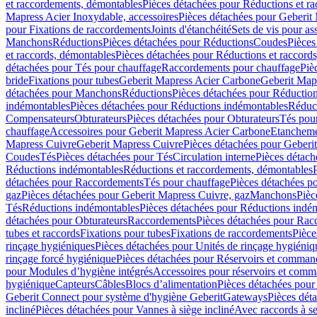
et raccordements, démontables
Pièces détachées pour Réductions et r
Mapress Acier Inoxydable, accessoires
Pièces détachées pour Geberit 
pour Fixations de raccordements
Joints d'étanchéité
Sets de vis pour a
Manchons
Réductions
Pièces détachées pour Réductions
Coudes
Pièces
et raccords, démontables
Pièces détachées pour Réductions et raccord
détachées pour Tés pour chauffage
Raccordements pour chauffage
Piè
bride
Fixations pour tubes
Geberit Mapress Acier Carbone
Geberit Map
détachées pour Manchons
Réductions
Pièces détachées pour Réductio
indémontables
Pièces détachées pour Réductions indémontables
Réduct
Compensateurs
Obturateurs
Pièces détachées pour Obturateurs
Tés pou
chauffage
Accessoires pour Geberit Mapress Acier Carbone
Etanchemen
Mapress Cuivre
Geberit Mapress Cuivre
Pièces détachées pour Geberi
Coudes
Tés
Pièces détachées pour Tés
Circulation interne
Pièces détach
Réductions indémontables
Réductions et raccordements, démontables
détachées pour Raccordements
Tés pour chauffage
Pièces détachées p
gaz
Pièces détachées pour Geberit Mapress Cuivre, gaz
Manchons
Pièc
Tés
Réductions indémontables
Pièces détachées pour Réductions indé
détachées pour Obturateurs
Raccordements
Pièces détachées pour Rac
tubes et raccords
Fixations pour tubes
Fixations de raccordements
Pièce
rinçage hygiéniques
Pièces détachées pour Unités de rinçage hygiéniq
rinçage forcé hygiénique
Pièces détachées pour Réservoirs et comman
pour Modules d’hygiène intégrés
Accessoires pour réservoirs et com
hygiénique
Capteurs
Câbles
Blocs d’alimentation
Pièces détachées pour
Geberit Connect pour système d'hygiène Geberit
Gateways
Pièces dét
incliné
Pièces détachées pour Vannes à siège incliné
Avec raccords à se