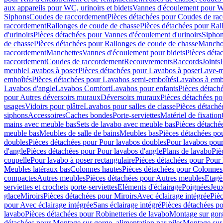
aux appareils pour WC, urinoirs et bidets
Vannes d'écoulement pour W
Siphons
Coudes de raccordement
Pièces détachées pour Coudes de ra
raccordement
Rallonges de coude de chasse
Pièces détachées pour Ral
d'urinoirs
Pièces détachées pour Vannes d'écoulement d'urinoirs
Siphon
de chasse
Pièces détachées pour Rallonges de coude de chasse
Mancho
raccordement
Manchettes
Vannes d'écoulement pour bidets
Pièces déta
raccordement
Coudes de raccordement
Recouvrements
Raccords
Joints
meuble
Lavabos à poser
Pièces détachées pour Lavabos à poser
Lave-m
emboîtés
Pièces détachées pour Lavabos semi-emboîtés
Lavabos à emb
Lavabos d'angle
Lavabos Comfort
Lavabos pour enfants
Pièces détach
pour Autres déversoirs muraux
Déversoirs muraux
Pièces détachées p
usages
Vidoirs pour plâtre
Lavabos pour salles de classe
Pièces détaché
siphons
Accessoires
Caches bondes
Porte-serviettes
Matériel de fixation
mains avec meuble bas
Sets de lavabo avec meuble bas
Pièces détaché
meuble bas
Meubles de salle de bains
Meubles bas
Pièces détachées po
doubles
Pièces détachées pour Pour lavabos doubles
Pour lavabos pou
d'angle
Pièces détachées pour Pour lavabos d'angle
Plans de lavabo
Piè
coupelle
Pour lavabo à poser rectangulaire
Pièces détachées pour Pour 
Meubles latéraux bas
Colonnes hautes
Pièces détachées pour Colonnes
compactes
Autres meubles
Pièces détachées pour Autres meubles
Etagè
serviettes et crochets porte-serviettes
Eléments d'éclairage
Poignées
Jeu
glace
Miroirs
Pièces détachées pour Miroirs
Avec éclairage intégrée
Pièc
pour Avec éclairage intégrée
Sans éclairage intégré
Pièces détachées po
lavabo
Pièces détachées pour Robinetteries de lavabo
Montage sur gorg
détachées pour Montage sur gorge, alimentation par piles
Montage sur 