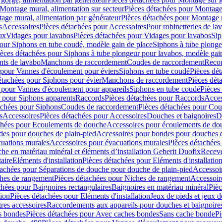
Montage mural, alimentation sur secteur
Pièces détachées pour Montage 
age mural, alimentation par générateur
Pièces détachées pour Montage m
s
Accessoires
Pièces détachées pour Accessoires
Pour robinetteries de la
ux
Vidages pour lavabos
Pièces détachées pour Vidages pour lavabos
Sip
our Siphons en tube coudé, modèle gain de place
Siphons à tube plonge
ièces détachées pour Siphons à tube plongeur pour lavabos, modèle gai
nts de lavabo
Manchons de raccordement
Coudes de raccordement
Reco
 pour Vannes d'écoulement pour éviers
Siphons en tube coudé
Pièces dé
étachées pour Siphons pour évier
Manchons de raccordement
Pièces dét
 pour Vannes d'écoulement pour appareils
Siphons en tube coudé
Pièces
s pour Siphons apparents
Raccords
Pièces détachées pour Raccords
Acces
achées pour Siphons
Coudes de raccordement
Pièces détachées pour Co
s
Accessoires
Pièces détachées pour Accessoires
Douches et baignoires
D
chées pour Ecoulements de douche
Accessoires pour écoulements de do
des pour douches de plain-pied
Accessoires pour bondes pour douches d
cuations murales
Accessoires pour évacuations murales
Pièces détachées
e en matériau minéral et éléments d’installation Geberit Duofix
Receve
aire
Eléments d'installation
Pièces détachées pour Eléments d'installatio
tachées pour Séparations de douche pour douche de plain-pied
Accessoi
hes de rangement
Pièces détachées pour Niches de rangement
Accessoir
chées pour Baignoires rectangulaires
Baignoires en matériau minéral
Pièc
tion
Pièces détachées pour Eléments d'installation
Jeux de pieds et jeux d
res accessoires
Raccordements aux appareils pour douches et baignoire
s bondes
Pièces détachées pour Avec caches bondes
Sans cache bonde
Pi