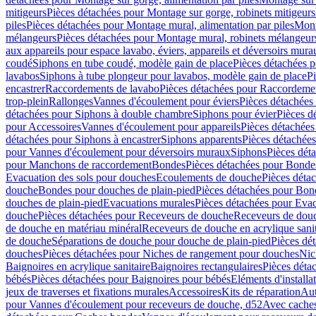
mitigeurs
Pièces détachées pour Montage sur gorge, robinets mitigeurs
piles
Pièces détachées pour Montage mural, alimentation par piles
Mont
mélangeurs
Pièces détachées pour Montage mural, robinets mélangeur
aux appareils pour espace lavabo, éviers, appareils et déversoirs mura
coudé
Siphons en tube coudé, modèle gain de place
Pièces détachées p
lavabos
Siphons à tube plongeur pour lavabos, modèle gain de place
P
encastrer
Raccordements de lavabo
Pièces détachées pour Raccordeme
trop-plein
Rallonges
Vannes d'écoulement pour éviers
Pièces détachées
détachées pour Siphons à double chambre
Siphons pour évier
Pièces d
pour Accessoires
Vannes d'écoulement pour appareils
Pièces détachées
détachées pour Siphons à encastrer
Siphons apparents
Pièces détachée
pour Vannes d'écoulement pour déversoirs muraux
Siphons
Pièces dét
pour Manchons de raccordement
Bondes
Pièces détachées pour Bonde
Evacuation des sols pour douches
Ecoulements de douche
Pièces déta
douche
Bondes pour douches de plain-pied
Pièces détachées pour Bon
douches de plain-pied
Evacuations murales
Pièces détachées pour Eva
douche
Pièces détachées pour Receveurs de douche
Receveurs de douch
de douche en matériau minéral
Receveurs de douche en acrylique sanit
de douche
Séparations de douche pour douche de plain-pied
Pièces dé
douches
Pièces détachées pour Niches de rangement pour douches
Nic
Baignoires en acrylique sanitaire
Baignoires rectangulaires
Pièces déta
bébés
Pièces détachées pour Baignoires pour bébés
Eléments d'installa
jeux de traverses et fixations murales
Accessoires
Kits de réparation
Aut
pour Vannes d'écoulement pour receveurs de douche, d52
Avec cache