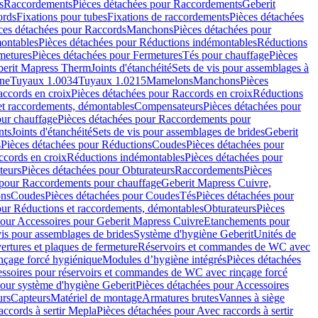
s
Raccordements
Pièces détachées pour Raccordements
Geberit
ords
Fixations pour tubes
Fixations de raccordements
Pièces détachées
ces détachées pour Raccords
Manchons
Pièces détachées pour
ontables
Pièces détachées pour Réductions indémontables
Réductions
metures
Pièces détachées pour Fermetures
Tés pour chauffage
Pièces
berit Mapress Therm
Joints d'étanchéité
Sets de vis pour assemblages à
one
Tuyaux 1.0034
Tuyaux 1.0215
Mamelons
Manchons
Pièces
ccords en croix
Pièces détachées pour Raccords en croix
Réductions
et raccordements, démontables
Compensateurs
Pièces détachées pour
ur chauffage
Pièces détachées pour Raccordements pour
nts
Joints d'étanchéité
Sets de vis pour assemblages de brides
Geberit
s
Pièces détachées pour Réductions
Coudes
Pièces détachées pour
ccords en croix
Réductions indémontables
Pièces détachées pour
teurs
Pièces détachées pour Obturateurs
Raccordements
Pièces
 pour Raccordements pour chauffage
Geberit Mapress Cuivre,
ons
Coudes
Pièces détachées pour Coudes
Tés
Pièces détachées pour
our Réductions et raccordements, démontables
Obturateurs
Pièces
pour Accessoires pour Geberit Mapress Cuivre
Etanchements pour
vis pour assemblages de brides
Système d'hygiène Geberit
Unités de
rtures et plaques de fermeture
Réservoirs et commandes de WC avec
inçage forcé hygiénique
Modules d’hygiène intégrés
Pièces détachées
essoires pour réservoirs et commandes de WC avec rinçage forcé
our système d'hygiène Geberit
Pièces détachées pour Accessoires
urs
Capteurs
Matériel de montage
Armatures brutes
Vannes à siège
accords à sertir Mepla
Pièces détachées pour Avec raccords à sertir