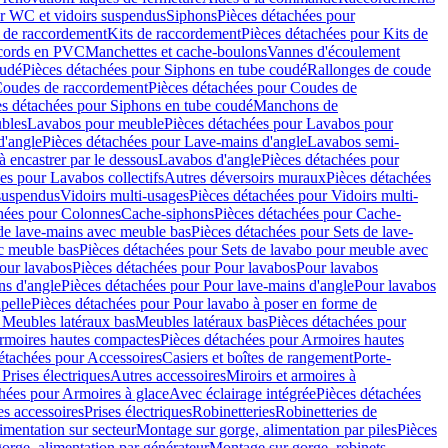
r WC et vidoirs suspendus
Siphons
Pièces détachées pour
 de raccordement
Kits de raccordement
Pièces détachées pour Kits de
ccords en PVC
Manchettes et cache-boulons
Vannes d'écoulement
oudé
Pièces détachées pour Siphons en tube coudé
Rallonges de coude
oudes de raccordement
Pièces détachées pour Coudes de
es détachées pour Siphons en tube coudé
Manchons de
bles
Lavabos pour meuble
Pièces détachées pour Lavabos pour
d'angle
Pièces détachées pour Lave-mains d'angle
Lavabos semi-
 encastrer par le dessous
Lavabos d'angle
Pièces détachées pour
es pour Lavabos collectifs
Autres déversoirs muraux
Pièces détachées
 suspendus
Vidoirs multi-usages
Pièces détachées pour Vidoirs multi-
hées pour Colonnes
Cache-siphons
Pièces détachées pour Cache-
de lave-mains avec meuble bas
Pièces détachées pour Sets de lave-
c meuble bas
Pièces détachées pour Sets de lavabo pour meuble avec
our lavabos
Pièces détachées pour Pour lavabos
Pour lavabos
ns d'angle
Pièces détachées pour Pour lave-mains d'angle
Pour lavabos
pelle
Pièces détachées pour Pour lavabo à poser en forme de
 Meubles latéraux bas
Meubles latéraux bas
Pièces détachées pour
rmoires hautes compactes
Pièces détachées pour Armoires hautes
étachées pour Accessoires
Casiers et boîtes de rangement
Porte-
Prises électriques
Autres accessoires
Miroirs et armoires à
hées pour Armoires à glace
Avec éclairage intégrée
Pièces détachées
es accessoires
Prises électriques
Robinetteries
Robinetteries de
imentation sur secteur
Montage sur gorge, alimentation par piles
Pièces
orge, alimentation par générateur
Montage sur gorge, robinets