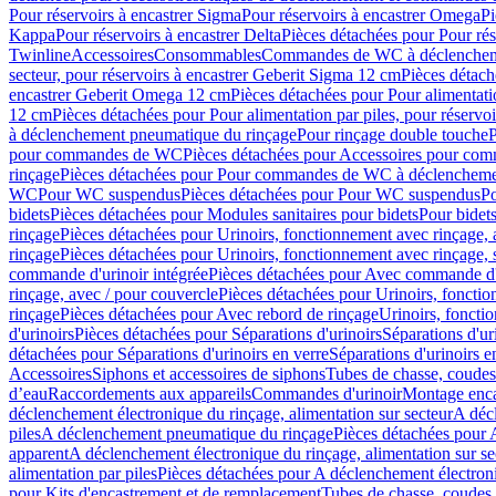
Pour réservoirs à encastrer Sigma
Pour réservoirs à encastrer Omega
Pi
Kappa
Pour réservoirs à encastrer Delta
Pièces détachées pour Pour rés
Twinline
Accessoires
Consommables
Commandes de WC à déclenchemen
secteur, pour réservoirs à encastrer Geberit Sigma 12 cm
Pièces détach
encastrer Geberit Omega 12 cm
Pièces détachées pour Pour alimentati
12 cm
Pièces détachées pour Pour alimentation par piles, pour réservo
à déclenchement pneumatique du rinçage
Pour rinçage double touche
P
pour commandes de WC
Pièces détachées pour Accessoires pour c
rinçage
Pièces détachées pour Pour commandes de WC à déclenchemen
WC
Pour WC suspendus
Pièces détachées pour Pour WC suspendus
P
bidets
Pièces détachées pour Modules sanitaires pour bidets
Pour bidets
rinçage
Pièces détachées pour Urinoirs, fonctionnement avec rinçage, 
rinçage
Pièces détachées pour Urinoirs, fonctionnement avec rinçage, 
commande d'urinoir intégrée
Pièces détachées pour Avec commande d'u
rinçage, avec / pour couvercle
Pièces détachées pour Urinoirs, fonctio
rinçage
Pièces détachées pour Avec rebord de rinçage
Urinoirs, foncti
d'urinoirs
Pièces détachées pour Séparations d'urinoirs
Séparations d'ur
détachées pour Séparations d'urinoirs en verre
Séparations d'urinoirs e
Accessoires
Siphons et accessoires de siphons
Tubes de chasse, coudes
d’eau
Raccordements aux appareils
Commandes d'urinoir
Montage enca
déclenchement électronique du rinçage, alimentation sur secteur
A décl
piles
A déclenchement pneumatique du rinçage
Pièces détachées pour
apparent
A déclenchement électronique du rinçage, alimentation sur se
alimentation par piles
Pièces détachées pour A déclenchement électroni
pour Kits d'encastrement et de remplacement
Tubes de chasse, coudes 