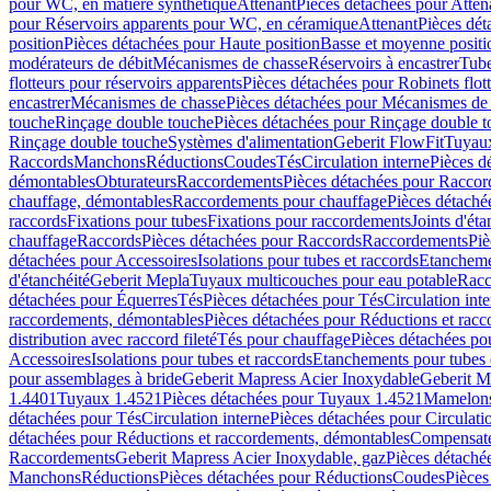
pour WC, en matière synthétique
Attenant
Pièces détachées pour Atten
pour Réservoirs apparents pour WC, en céramique
Attenant
Pièces dét
position
Pièces détachées pour Haute position
Basse et moyenne positi
modérateurs de débit
Mécanismes de chasse
Réservoirs à encastrer
Tube
flotteurs pour réservoirs apparents
Pièces détachées pour Robinets flott
encastrer
Mécanismes de chasse
Pièces détachées pour Mécanismes de
touche
Rinçage double touche
Pièces détachées pour Rinçage double 
Rinçage double touche
Systèmes d'alimentation
Geberit FlowFit
Tuyaux
Raccords
Manchons
Réductions
Coudes
Tés
Circulation interne
Pièces d
démontables
Obturateurs
Raccordements
Pièces détachées pour Racco
chauffage, démontables
Raccordements pour chauffage
Pièces détaché
raccords
Fixations pour tubes
Fixations pour raccordements
Joints d'éta
chauffage
Raccords
Pièces détachées pour Raccords
Raccordements
Piè
détachées pour Accessoires
Isolations pour tubes et raccords
Etanchemen
d'étanchéité
Geberit Mepla
Tuyaux multicouches pour eau potable
Racc
détachées pour Équerres
Tés
Pièces détachées pour Tés
Circulation int
raccordements, démontables
Pièces détachées pour Réductions et rac
distribution avec raccord fileté
Tés pour chauffage
Pièces détachées po
Accessoires
Isolations pour tubes et raccords
Etanchements pour tubes 
pour assemblages à bride
Geberit Mapress Acier Inoxydable
Geberit M
1.4401
Tuyaux 1.4521
Pièces détachées pour Tuyaux 1.4521
Mamelon
détachées pour Tés
Circulation interne
Pièces détachées pour Circulati
détachées pour Réductions et raccordements, démontables
Compensat
Raccordements
Geberit Mapress Acier Inoxydable, gaz
Pièces détaché
Manchons
Réductions
Pièces détachées pour Réductions
Coudes
Pièces