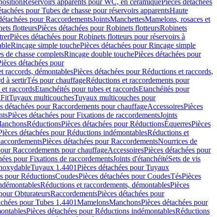
position
Réservoirs apparents pour WC, en céramique
Pièces détachées
étachées pour Tubes de chasse pour réservoirs apparents
Haute
détachées pour Raccordements
Joints
Manchettes
Mamelons, rosaces et
ets flotteurs
Pièces détachées pour Robinets flotteurs
Robinets
trer
Pièces détachées pour Robinets flotteurs pour réservoirs à
able
Rinçage simple touche
Pièces détachées pour Rinçage simple
s de chasse complets
Rinçage double touche
Pièces détachées pour
Pièces détachées pour
t raccords, démontables
Pièces détachées pour Réductions et raccords,
d à sertir
Tés pour chauffage
Réductions et raccordements pour
 et raccords
Etanchéités pour tubes et raccords
Etanchéités pour
Fit
Tuyaux multicouches
Tuyaux multicouches pour
s détachées pour Raccordements pour chauffage
Accessoires
Pièces
nts
Pièces détachées pour Fixations de raccordements
Joints
Manchons
Réductions
Pièces détachées pour Réductions
Équerres
Pièces
Pièces détachées pour Réductions indémontables
Réductions et
accordements
Pièces détachées pour Raccordements
Nourrices de
pour Raccordements pour chauffage
Accessoires
Pièces détachées pour
hées pour Fixations de raccordements
Joints d'étanchéité
Sets de vis
Inoxydable
Tuyaux 1.4401
Pièces détachées pour Tuyaux
es pour Réductions
Coudes
Pièces détachées pour Coudes
Tés
Pièces
indémontables
Réductions et raccordements, démontables
Pièces
pour Obturateurs
Raccordements
Pièces détachées pour
achées pour Tubes 1.4401
Mamelons
Manchons
Pièces détachées pour
ontables
Pièces détachées pour Réductions indémontables
Réductions