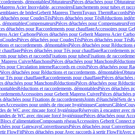
accordements, démontables
Obturateurs
Pièces détachées pour Obturateur
Mapress Acier Inoxydable, accessoires
Etanchements pour tubes et racc
ssemblages de brides
Geberit Mapress Therm
Tuyaux Therm
Raccords
Piè
 détachées pour Coudes
Tés
Pièces détachées pour Tés
Réductions indém
s, démontables
Compensateurs
Pièces détachées pour Compensateurs
Fer
ces détachées pour Raccordements pour chauffage
Accessoires pour Ge
ress Acier Carbone
Pièces détachées pour Geberit Mapress Acier Carb
ns
Coudes
Pièces détachées pour Coudes
Tés
Pièces détachées pour Tés
Ra
ions et raccordements, démontables
Pièces détachées pour Réductions 
r chauffage
Pièces détachées pour Tés pour chauffage
Raccordements po
ts pour tubes et raccords
Fixations pour tubes
Fixations de raccordeme
t Mapress Cuivre
Manchons
Pièces détachées pour Manchons
Réduction
ées pour Circulation interne
Raccords en croix
Pièces détachées pour Ra
Pièces détachées pour Réductions et raccordements, démontables
Obtura
our Tés pour chauffage
Raccordements pour chauffage
Pièces détachées
es détachées pour Manchons
Réductions
Pièces détachées pour Réducti
montables
Réductions et raccordements, démontables
Pièces détachées p
cordements
Accessoires pour Geberit Mapress Cuivre
Pièces détachées 
s détachées pour Fixations de raccordements
Joints d'étanchéité
Sets de 
ues
Accessoires pour unités de rinçage hygiéniques
Capteurs
Câbles
Couve
des de WC avec rinçage forcé hygiénique
Réservoirs à encastrer avec r
mandes de WC avec rinçage forcé hygiénique
Pièces détachées pour Acc
 Blocs d’alimentation
Composants réseau
Accessoires Geberit Connect p
achées pour Gateways
Convertisseurs
Pièces détachées pour Convertisse
rtir FlowFit
Pièces détachées pour Avec raccords à sertir FlowFit
Avec r