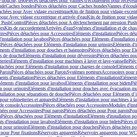
e douche, d90
Pièces détachées pour Vannes d'écoulement pour receveu
nde
Caches bondes
Pièces détachées pour Caches bondes
Vannes d'écoul
achées pour Avec vidage excentrique
Kits de finition pour vidage excen
pour Avec vidage excentrique et arrivée d'eau
Kits de finition pour vida
n PushControl
Pièces détachées pour A déclenchement par pression Pus
res
Kits de raccordement
Arrivées d'eau
Systèmes d'installation et de chas
ires
Pièces détachées pour Accessoires
Eléments d'installation
Pièces dét
'installation pour lavabos
Pièces détachées pour Eléments d'installation
s
Pièces détachées pour Eléments d'installation pour urinoirs
Eléments d'i
ments d'installation pour douches et baignoires
Pièces détachées pour Elé
ns de douche
Eléments d'installation pour déversoirs
Pièces détachées pou
teries
Eléments d'installation pour machines à laver et lave-vaisselle
Pièc
tachées pour Eléments d'installation pour charges de console
Eléments d'
Parois
Pièces détachées pour Parois
Systèmes porteurs
Accessoires pour p
nts d'installation
Pièces détachées pour Eléments d'installation
Eléments
éments d'installation pour lavabos
Eléments d'installation pour bidets
Piè
n pour urinoirs
Eléments d'installation pour douches avec évacuation m
tallation pour séparations de douche
Pièces détachées pour Eléments d’i
pour robinetteries et appareils
Eléments d'installation pour machines à lav
 de console
Accessoires
Pièces détachées pour Accessoires
Modules d'inst
hées pour Accessoires
Pour parois
Pièces détachées pour Pour parois
Pou
n
Pièces détachées pour Eléments d'installation
Eléments d'installation 
s d'installation pour lavabos
Eléments d'installation pour bidets
Pièces d
n pour urinoirs
Eléments d'installation pour douches
Pièces détachées po
 pour Pour fixations
Réservoirs apparents
Réservoirs apparents pour WC,