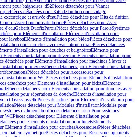
rs de douche, d90
Avec caches bondes
Pièces détachées pour Avec
ement pour baignoires, d52
Pièces détachées pour Vannes
trique
Pièces détachées pour Kits de finition pour vidage
ge excentrique et arrivée d'eau
Pièces détachées pour Kits de finition
hControl
Avec bouchons de bonde
Pièces détachées pour Avec
se d'eau
Geberit Duofix
Parois
Pièces détachées pour Parois
Systèmes
achées pour Eléments d'installation
Eléments d'installation pour
 pour lavabos
Eléments d'installation pour bidets
Pièces détachées pour
nstallation pour douches avec évacuation murale
Pièces détachées
ments d'installation pour douches et baignoires
Eléments pour
r Eléments d'installation pour déversoirs
Eléments d'installation pour
es détachées pour Eléments d'installation pour machines à laver et
installation pour éviers
Pièces détachées pour Eléments d'installation
réfabrications
Pièces détachées pour Accessoires pour
 d'installation pour WC
Pièces détachées pour Eléments d'installation
ces détachées pour Eléments d'installation pour bidets
Eléments
urale
Pièces détachées pour Eléments d'installation pour douches avec
nstallation pour séparations de douche
Eléments d'installation pour
er et lave-vaisselle
Pièces détachées pour Eléments d'installation pour
allation
Pièces détachées pour Modules d'installation
Modules pour
r systèmes d'alimentation
Pièces détachées pour Pour systèmes
pour WC
Pièces détachées pour Eléments d'installation pour
étachées pour Eléments d'installation pour bidets
Eléments
ur Eléments d'installation pour douches
Accessoires
Pièces détachées
 en matière synthétique
Pièces détachées pour Réservoirs apparents