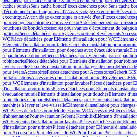
détachées pour Caches bondes
Vannes d'écoulement pour receveurs d
caches bondes
Sans cache bonde
Pièces détachées pour Sans cache bo
d'écoulement pour baignoires, d52
Avec vidage excentrique
Pièces dét
excentrique
Avec vidage excentrique et arrivée d'eau
Pièces détachées 
pour vidage excentrique et arrivée d'eau
A déclenchement par pressio
bouchons de bonde
Accessoires pour vannes d'écoulement de baignoi
porteurs
Pièces détachées pour Systèmes porteurs
Revêtements
Accesso
WC
Pièces détachées pour Eléments d'installation pour WC
Eléments d
Eléments d'installation pour bidets
Eléments d'installation pour urinoir
pour Eléments d'installation pour douches avec évacuation murale
Elé
séparations de douche
Pièces détachées pour Eléments pour séparatio
robinetteries
Pièces détachées pour Eléments d'installation pour robinet
lave-vaisselle
Eléments d'installation pour charges de console
Pièces dé
pour éviers
Accessoires
Pièces détachées pour Accessoires
Geberit GIS
préfabrications
Accessoires pour l'isolation phonique
Revêtements
Eléme
pour WC
Eléments d'installation pour lavabos
Pièces détachées pour El
d'installation pour urinoirs
Pièces détachées pour Eléments d'installatio
évacuation murale
Eléments d’installation pour douches
Eléments d’ins
robinetteries et appareils
Pièces détachées pour Eléments d'installation 
machines à laver et lave-vaisselle
Eléments d'installation pour charges
WC
Pièces détachées pour Modules pour WC
Accessoires
Pièces détac
d'alimentation
Pour évacuation
Geberit Kombifix
Eléments d'installatio
WC
Eléments d'installation pour lavabos
Pièces détachées pour Elément
d'installation pour urinoirs
Pièces détachées pour Eléments d'installatio
pour Accessoires
Pour eléments de WC
Pour fixations
Pièces détachées