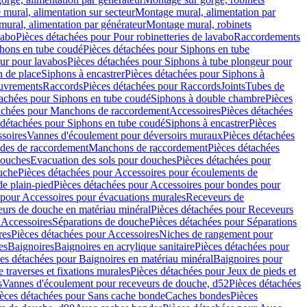
mural, alimentation sur secteur
Montage mural, alimentation par
ural, alimentation par générateur
Montage mural, robinets
vabo
Pièces détachées pour Pour robinetteries de lavabo
Raccordements
hons en tube coudé
Pièces détachées pour Siphons en tube
ur pour lavabos
Pièces détachées pour Siphons à tube plongeur pour
n de place
Siphons à encastrer
Pièces détachées pour Siphons à
uvrements
Raccords
Pièces détachées pour Raccords
Joints
Tubes de
tachées pour Siphons en tube coudé
Siphons à double chambre
Pièces
achées pour Manchons de raccordement
Accessoires
Pièces détachées
 détachées pour Siphons en tube coudé
Siphons à encastrer
Pièces
soires
Vannes d'écoulement pour déversoirs muraux
Pièces détachées
udes de raccordement
Manchons de raccordement
Pièces détachées
ouches
Evacuation des sols pour douches
Pièces détachées pour
uche
Pièces détachées pour Accessoires pour écoulements de
e plain-pied
Pièces détachées pour Accessoires pour bondes pour
 pour Accessoires pour évacuations murales
Receveurs de
urs de douche en matériau minéral
Pièces détachées pour Receveurs
n
Accessoires
Séparations de douche
Pièces détachées pour Séparations
res
Pièces détachées pour Accessoires
Niches de rangement pour
es
Baignoires
Baignoires en acrylique sanitaire
Pièces détachées pour
es détachées pour Baignoires en matériau minéral
Baignoires pour
e traverses et fixations murales
Pièces détachées pour Jeux de pieds et
s
Vannes d'écoulement pour receveurs de douche, d52
Pièces détachées
èces détachées pour Sans cache bonde
Caches bondes
Pièces