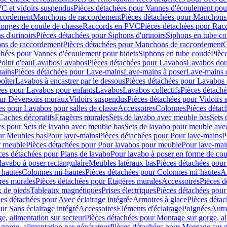
C et vidoirs suspendus
Pièces détachées pour Vannes d'écoulement pou
ccordement
Manchons de raccordement
Pièces détachées pour Manchons
longes de coude de chasse
Raccords en PVC
Pièces détachées pour Ra
s d'urinoirs
Pièces détachées pour Siphons d'urinoirs
Siphons en tube c
ns de raccordement
Pièces détachées pour Manchons de raccordement
C
chées pour Vannes d'écoulement pour bidets
Siphons en tube coudé
Pièc
Point d'eau
Lavabos
Lavabos
Pièces détachées pour Lavabos
Lavabos dou
ains
Pièces détachées pour Lave-mains
Lave-mains à poser
Lave-mains 
oîter
Lavabos à encastrer par le dessous
Pièces détachées pour Lavabos à
ées pour Lavabos pour enfants
Lavabos
Lavabos collectifs
Pièces détaché
our Déversoirs muraux
Vidoirs suspendus
Pièces détachées pour Vidoirs
es pour Lavabos pour salles de classe
Accessoires
Colonnes
Pièces détac
Caches décoratifs
Etagères murales
Sets de lavabo avec meuble bas
Sets 
es pour Sets de lavabo avec meuble bas
Sets de lavabo pour meuble ave
ur Meubles bas
Pour lave-mains
Pièces détachées pour Pour lave-mains
P
r meuble
Pièces détachées pour Pour lavabos pour meuble
Pour lave-mai
ces détachées pour Plans de lavabo
Pour lavabo à poser en forme de cou
lavabo à poser rectangulaire
Meubles latéraux bas
Pièces détachées pour
 hautes
Colonnes mi-hautes
Pièces détachées pour Colonnes mi-hautes
A
res murales
Pièces détachées pour Etagères murales
Accessoires
Pièces d
x de pieds
Tableaux magnétiques
Prises électriques
Pièces détachées pour 
es détachées pour Avec éclairage intégrée
Armoires à glace
Pièces détac
ur Sans éclairage intégré
Accessoires
Eléments d'éclairage
Poignées
Autr
e, alimentation sur secteur
Pièces détachées pour Montage sur gorge, al
gorge, alimentation par générateur
Pièces détachées pour Montage sur g