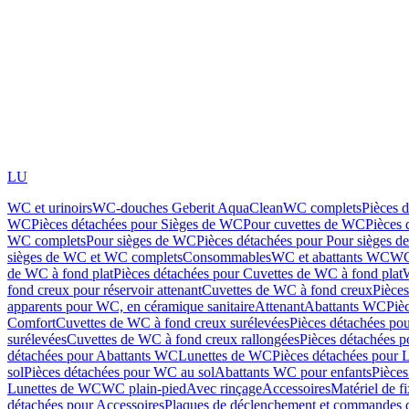
LU
WC et urinoirs
WC-douches Geberit AquaClean
WC complets
Pièces 
WC
Pièces détachées pour Sièges de WC
Pour cuvettes de WC
Pièces 
WC complets
Pour sièges de WC
Pièces détachées pour Pour sièges 
sièges de WC et WC complets
Consommables
WC et abattants WC
WC
de WC à fond plat
Pièces détachées pour Cuvettes de WC à fond plat
fond creux pour réservoir attenant
Cuvettes de WC à fond creux
Pièce
apparents pour WC, en céramique sanitaire
Attenant
Abattants WC
Piè
Comfort
Cuvettes de WC à fond creux surélevées
Pièces détachées po
surélevées
Cuvettes de WC à fond creux rallongées
Pièces détachées p
détachées pour Abattants WC
Lunettes de WC
Pièces détachées pour 
sol
Pièces détachées pour WC au sol
Abattants WC pour enfants
Pièces
Lunettes de WC
WC plain-pied
Avec rinçage
Accessoires
Matériel de f
détachées pour Accessoires
Plaques de déclenchement et commandes