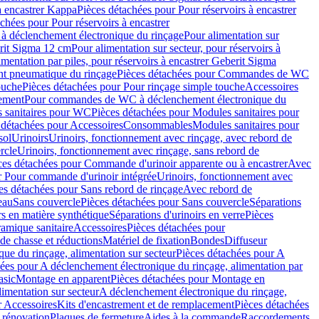
à encastrer Kappa
Pièces détachées pour Pour réservoirs à encastrer
chées pour Pour réservoirs à encastrer
 déclenchement électronique du rinçage
Pour alimentation sur
erit Sigma 12 cm
Pour alimentation sur secteur, pour réservoirs à
imentation par piles, pour réservoirs à encastrer Geberit Sigma
 pneumatique du rinçage
Pièces détachées pour Commandes de WC
ouche
Pièces détachées pour Pour rinçage simple touche
Accessoires
rement
Pour commandes de WC à déclenchement électronique du
 sanitaires pour WC
Pièces détachées pour Modules sanitaires pour
 détachées pour Accessoires
Consommables
Modules sanitaires pour
sol
Urinoirs
Urinoirs, fonctionnement avec rinçage, avec rebord de
rcle
Urinoirs, fonctionnement avec rinçage, sans rebord de
ces détachées pour Commande d'urinoir apparente ou à encastrer
Avec
r Pour commande d'urinoir intégrée
Urinoirs, fonctionnement avec
es détachées pour Sans rebord de rinçage
Avec rebord de
eau
Sans couvercle
Pièces détachées pour Sans couvercle
Séparations
rs en matière synthétique
Séparations d'urinoirs en verre
Pièces
ramique sanitaire
Accessoires
Pièces détachées pour
de chasse et réductions
Matériel de fixation
Bondes
Diffuseur
ue du rinçage, alimentation sur secteur
Pièces détachées pour A
ées pour A déclenchement électronique du rinçage, alimentation par
asic
Montage en apparent
Pièces détachées pour Montage en
imentation sur secteur
A déclenchement électronique du rinçage,
r Accessoires
Kits d'encastrement et de remplacement
Pièces détachées
 rénovation
Plaques de fermeture
Aides à la commande
Raccordements