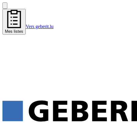
Vers geberit.lu
Mes listes