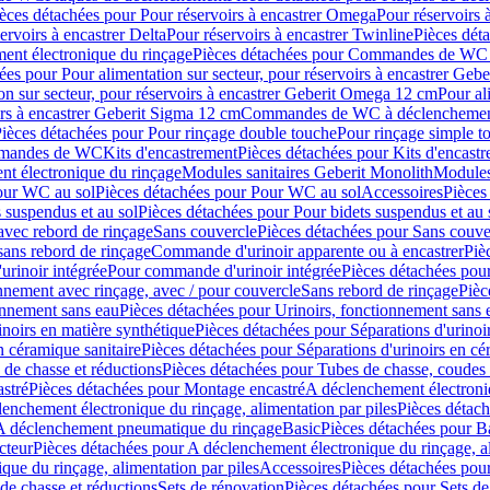
èces détachées pour Pour réservoirs à encastrer Omega
Pour réservoirs 
ervoirs à encastrer Delta
Pour réservoirs à encastrer Twinline
Pièces déta
t électronique du rinçage
Pièces détachées pour Commandes de WC à
ées pour Pour alimentation sur secteur, pour réservoirs à encastrer Geb
on sur secteur, pour réservoirs à encastrer Geberit Omega 12 cm
Pour al
irs à encastrer Geberit Sigma 12 cm
Commandes de WC à déclenchement
ièces détachées pour Pour rinçage double touche
Pour rinçage simple t
ommandes de WC
Kits d'encastrement
Pièces détachées pour Kits d'encast
t électronique du rinçage
Modules sanitaires Geberit Monolith
Modules
our WC au sol
Pièces détachées pour Pour WC au sol
Accessoires
Pièces
 suspendus et au sol
Pièces détachées pour Pour bidets suspendus et au 
avec rebord de rinçage
Sans couvercle
Pièces détachées pour Sans couve
sans rebord de rinçage
Commande d'urinoir apparente ou à encastrer
Piè
rinoir intégrée
Pour commande d'urinoir intégrée
Pièces détachées pou
nnement avec rinçage, avec / pour couvercle
Sans rebord de rinçage
Pièc
onnement sans eau
Pièces détachées pour Urinoirs, fonctionnement sans 
inoirs en matière synthétique
Pièces détachées pour Séparations d'urinoi
n céramique sanitaire
Pièces détachées pour Séparations d'urinoirs en cé
 de chasse et réductions
Pièces détachées pour Tubes de chasse, coudes 
stré
Pièces détachées pour Montage encastré
A déclenchement électroniq
enchement électronique du rinçage, alimentation par piles
Pièces détach
 A déclenchement pneumatique du rinçage
Basic
Pièces détachées pour B
cteur
Pièces détachées pour A déclenchement électronique du rinçage, al
que du rinçage, alimentation par piles
Accessoires
Pièces détachées pou
de chasse et réductions
Sets de rénovation
Pièces détachées pour Sets de