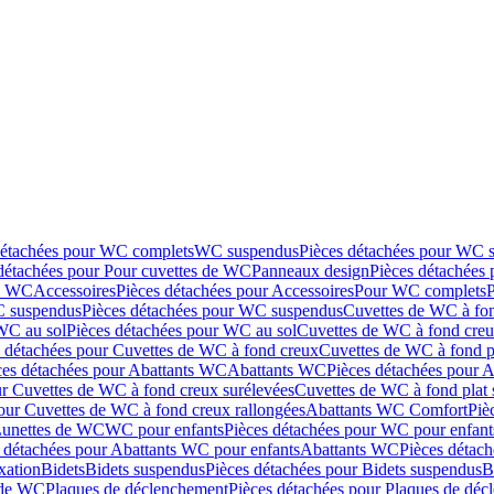
détachées pour WC complets
WC suspendus
Pièces détachées pour WC 
détachées pour Pour cuvettes de WC
Panneaux design
Pièces détachées
de WC
Accessoires
Pièces détachées pour Accessoires
Pour WC complets
 suspendus
Pièces détachées pour WC suspendus
Cuvettes de WC à fo
WC au sol
Pièces détachées pour WC au sol
Cuvettes de WC à fond creux
s détachées pour Cuvettes de WC à fond creux
Cuvettes de WC à fond p
ces détachées pour Abattants WC
Abattants WC
Pièces détachées pour 
ur Cuvettes de WC à fond creux surélevées
Cuvettes de WC à fond plat 
our Cuvettes de WC à fond creux rallongées
Abattants WC Comfort
Piè
Lunettes de WC
WC pour enfants
Pièces détachées pour WC pour enfant
 détachées pour Abattants WC pour enfants
Abattants WC
Pièces détac
ixation
Bidets
Bidets suspendus
Pièces détachées pour Bidets suspendus
B
 de WC
Plaques de déclenchement
Pièces détachées pour Plaques de dé