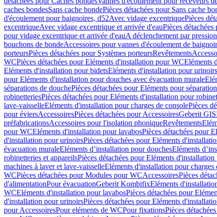
détachées pour Caches bondes
Vannes d'écoulement pour receveurs d
caches bondes
Sans cache bonde
Pièces détachées pour Sans cache bo
d'écoulement pour baignoires, d52
Avec vidage excentrique
Pièces dét
excentrique
Avec vidage excentrique et arrivée d'eau
Pièces détachées 
pour vidage excentrique et arrivée d'eau
A déclenchement par pressio
bouchons de bonde
Accessoires pour vannes d'écoulement de baignoi
porteurs
Pièces détachées pour Systèmes porteurs
Revêtements
Accesso
WC
Pièces détachées pour Eléments d'installation pour WC
Eléments d
Eléments d'installation pour bidets
Eléments d'installation pour urinoir
pour Eléments d'installation pour douches avec évacuation murale
Elé
séparations de douche
Pièces détachées pour Eléments pour séparatio
robinetteries
Pièces détachées pour Eléments d'installation pour robinet
lave-vaisselle
Eléments d'installation pour charges de console
Pièces dé
pour éviers
Accessoires
Pièces détachées pour Accessoires
Geberit GIS
préfabrications
Accessoires pour l'isolation phonique
Revêtements
Eléme
pour WC
Eléments d'installation pour lavabos
Pièces détachées pour El
d'installation pour urinoirs
Pièces détachées pour Eléments d'installatio
évacuation murale
Eléments d’installation pour douches
Eléments d’ins
robinetteries et appareils
Pièces détachées pour Eléments d'installation 
machines à laver et lave-vaisselle
Eléments d'installation pour charges
WC
Pièces détachées pour Modules pour WC
Accessoires
Pièces détac
d'alimentation
Pour évacuation
Geberit Kombifix
Eléments d'installatio
WC
Eléments d'installation pour lavabos
Pièces détachées pour Elément
d'installation pour urinoirs
Pièces détachées pour Eléments d'installatio
pour Accessoires
Pour eléments de WC
Pour fixations
Pièces détachées