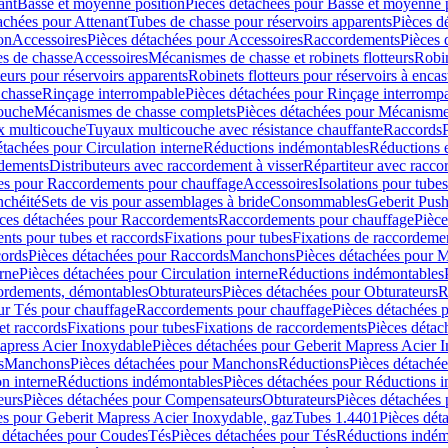
ant
Basse et moyenne position
Pièces détachées pour Basse et moyenne 
achées pour Attenant
Tubes de chasse pour réservoirs apparents
Pièces d
on
Accessoires
Pièces détachées pour Accessoires
Raccordements
Pièces 
s de chasse
Accessoires
Mécanismes de chasse et robinets flotteurs
Robin
eurs pour réservoirs apparents
Robinets flotteurs pour réservoirs à encas
 chasse
Rinçage interrompable
Pièces détachées pour Rinçage interromp
touche
Mécanismes de chasse complets
Pièces détachées pour Mécanisme
 multicouche
Tuyaux multicouche avec résistance chauffante
Raccords
étachées pour Circulation interne
Réductions indémontables
Réductions e
rdements
Distributeurs avec raccordement à visser
Répartiteur avec raccor
es pour Raccordements pour chauffage
Accessoires
Isolations pour tubes
nchéité
Sets de vis pour assemblages à bride
Consommables
Geberit Push
ces détachées pour Raccordements
Raccordements pour chauffage
Pièce
ts pour tubes et raccords
Fixations pour tubes
Fixations de raccordeme
ords
Pièces détachées pour Raccords
Manchons
Pièces détachées pour 
erne
Pièces détachées pour Circulation interne
Réductions indémontables
cordements, démontables
Obturateurs
Pièces détachées pour Obturateurs
R
ur Tés pour chauffage
Raccordements pour chauffage
Pièces détachées 
et raccords
Fixations pour tubes
Fixations de raccordements
Pièces détac
apress Acier Inoxydable
Pièces détachées pour Geberit Mapress Acier 
s
Manchons
Pièces détachées pour Manchons
Réductions
Pièces détaché
on interne
Réductions indémontables
Pièces détachées pour Réductions 
eurs
Pièces détachées pour Compensateurs
Obturateurs
Pièces détachées 
es pour Geberit Mapress Acier Inoxydable, gaz
Tubes 1.4401
Pièces dét
 détachées pour Coudes
Tés
Pièces détachées pour Tés
Réductions indém