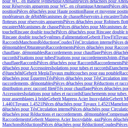
pour WC, en matière synthétique
Attenant
Pièces détachées pour Atten
pour Réservoirs apparents pour WC, en céramique
Attenant
Pièces dét
position
Pièces détachées pour Haute position
Basse et moyenne positi
modérateurs de débit
Mécanismes de chasse
Réservoirs à encastrer
Tube
flotteurs pour réservoirs apparents
Pièces détachées pour Robinets flott
encastrer
Mécanismes de chasse
Pièces détachées pour Mécanismes de
touche
Rinçage double touche
Pièces détachées pour Rinçage double 
Rinçage double touche
Systèmes d'alimentation
Geberit FlowFit
Tuyaux
Raccords
Manchons
Réductions
Coudes
Tés
Circulation interne
Pièces d
démontables
Obturateurs
Raccordements
Pièces détachées pour Racco
chauffage, démontables
Raccordements pour chauffage
Pièces détaché
raccords
Fixations pour tubes
Fixations pour raccordements
Joints d'éta
chauffage
Raccords
Pièces détachées pour Raccords
Raccordements
Piè
détachées pour Accessoires
Isolations pour tubes et raccords
Etanchemen
d'étanchéité
Geberit Mepla
Tuyaux multicouches pour eau potable
Racc
détachées pour Équerres
Tés
Pièces détachées pour Tés
Circulation int
raccordements, démontables
Pièces détachées pour Réductions et rac
distribution avec raccord fileté
Tés pour chauffage
Pièces détachées po
Accessoires
Isolations pour tubes et raccords
Etanchements pour tubes 
pour assemblages à bride
Geberit Mapress Acier Inoxydable
Geberit M
1.4401
Tuyaux 1.4521
Pièces détachées pour Tuyaux 1.4521
Mamelon
détachées pour Tés
Circulation interne
Pièces détachées pour Circulati
détachées pour Réductions et raccordements, démontables
Compensat
Raccordements
Geberit Mapress Acier Inoxydable, gaz
Pièces détaché
Manchons
Réductions
Pièces détachées pour Réductions
Coudes
Pièces