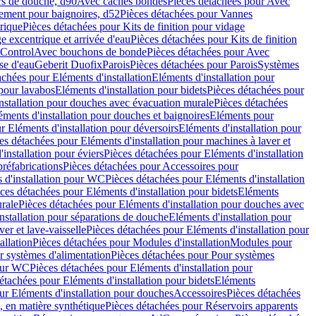
rs de douche, d90
Avec caches bondes
Pièces détachées pour Avec
ement pour baignoires, d52
Pièces détachées pour Vannes
trique
Pièces détachées pour Kits de finition pour vidage
ge excentrique et arrivée d'eau
Pièces détachées pour Kits de finition
hControl
Avec bouchons de bonde
Pièces détachées pour Avec
se d'eau
Geberit Duofix
Parois
Pièces détachées pour Parois
Systèmes
achées pour Eléments d'installation
Eléments d'installation pour
 pour lavabos
Eléments d'installation pour bidets
Pièces détachées pour
nstallation pour douches avec évacuation murale
Pièces détachées
ments d'installation pour douches et baignoires
Eléments pour
r Eléments d'installation pour déversoirs
Eléments d'installation pour
es détachées pour Eléments d'installation pour machines à laver et
installation pour éviers
Pièces détachées pour Eléments d'installation
réfabrications
Pièces détachées pour Accessoires pour
 d'installation pour WC
Pièces détachées pour Eléments d'installation
ces détachées pour Eléments d'installation pour bidets
Eléments
urale
Pièces détachées pour Eléments d'installation pour douches avec
nstallation pour séparations de douche
Eléments d'installation pour
er et lave-vaisselle
Pièces détachées pour Eléments d'installation pour
allation
Pièces détachées pour Modules d'installation
Modules pour
r systèmes d'alimentation
Pièces détachées pour Pour systèmes
pour WC
Pièces détachées pour Eléments d'installation pour
étachées pour Eléments d'installation pour bidets
Eléments
ur Eléments d'installation pour douches
Accessoires
Pièces détachées
 en matière synthétique
Pièces détachées pour Réservoirs apparents