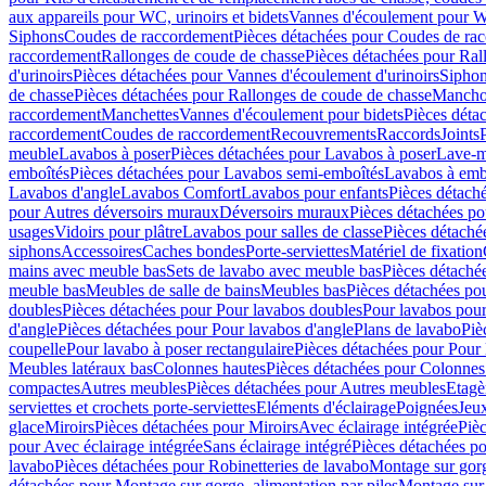
aux appareils pour WC, urinoirs et bidets
Vannes d'écoulement pour W
Siphons
Coudes de raccordement
Pièces détachées pour Coudes de ra
raccordement
Rallonges de coude de chasse
Pièces détachées pour Ral
d'urinoirs
Pièces détachées pour Vannes d'écoulement d'urinoirs
Siphon
de chasse
Pièces détachées pour Rallonges de coude de chasse
Mancho
raccordement
Manchettes
Vannes d'écoulement pour bidets
Pièces déta
raccordement
Coudes de raccordement
Recouvrements
Raccords
Joints
meuble
Lavabos à poser
Pièces détachées pour Lavabos à poser
Lave-m
emboîtés
Pièces détachées pour Lavabos semi-emboîtés
Lavabos à emb
Lavabos d'angle
Lavabos Comfort
Lavabos pour enfants
Pièces détach
pour Autres déversoirs muraux
Déversoirs muraux
Pièces détachées p
usages
Vidoirs pour plâtre
Lavabos pour salles de classe
Pièces détaché
siphons
Accessoires
Caches bondes
Porte-serviettes
Matériel de fixation
mains avec meuble bas
Sets de lavabo avec meuble bas
Pièces détaché
meuble bas
Meubles de salle de bains
Meubles bas
Pièces détachées po
doubles
Pièces détachées pour Pour lavabos doubles
Pour lavabos pou
d'angle
Pièces détachées pour Pour lavabos d'angle
Plans de lavabo
Piè
coupelle
Pour lavabo à poser rectangulaire
Pièces détachées pour Pour 
Meubles latéraux bas
Colonnes hautes
Pièces détachées pour Colonnes
compactes
Autres meubles
Pièces détachées pour Autres meubles
Etagè
serviettes et crochets porte-serviettes
Eléments d'éclairage
Poignées
Jeu
glace
Miroirs
Pièces détachées pour Miroirs
Avec éclairage intégrée
Pièc
pour Avec éclairage intégrée
Sans éclairage intégré
Pièces détachées po
lavabo
Pièces détachées pour Robinetteries de lavabo
Montage sur gorg
détachées pour Montage sur gorge, alimentation par piles
Montage sur 