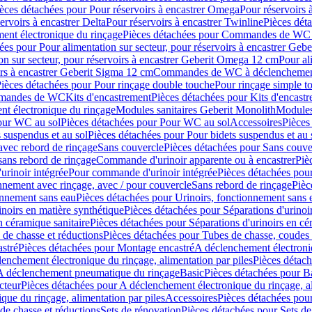
èces détachées pour Pour réservoirs à encastrer Omega
Pour réservoirs 
ervoirs à encastrer Delta
Pour réservoirs à encastrer Twinline
Pièces déta
t électronique du rinçage
Pièces détachées pour Commandes de WC à
ées pour Pour alimentation sur secteur, pour réservoirs à encastrer Geb
on sur secteur, pour réservoirs à encastrer Geberit Omega 12 cm
Pour al
irs à encastrer Geberit Sigma 12 cm
Commandes de WC à déclenchement
ièces détachées pour Pour rinçage double touche
Pour rinçage simple t
ommandes de WC
Kits d'encastrement
Pièces détachées pour Kits d'encast
t électronique du rinçage
Modules sanitaires Geberit Monolith
Modules
our WC au sol
Pièces détachées pour Pour WC au sol
Accessoires
Pièces
 suspendus et au sol
Pièces détachées pour Pour bidets suspendus et au 
avec rebord de rinçage
Sans couvercle
Pièces détachées pour Sans couve
sans rebord de rinçage
Commande d'urinoir apparente ou à encastrer
Piè
rinoir intégrée
Pour commande d'urinoir intégrée
Pièces détachées pou
nnement avec rinçage, avec / pour couvercle
Sans rebord de rinçage
Pièc
onnement sans eau
Pièces détachées pour Urinoirs, fonctionnement sans 
inoirs en matière synthétique
Pièces détachées pour Séparations d'urinoi
n céramique sanitaire
Pièces détachées pour Séparations d'urinoirs en cé
 de chasse et réductions
Pièces détachées pour Tubes de chasse, coudes 
stré
Pièces détachées pour Montage encastré
A déclenchement électroniq
enchement électronique du rinçage, alimentation par piles
Pièces détach
 A déclenchement pneumatique du rinçage
Basic
Pièces détachées pour B
cteur
Pièces détachées pour A déclenchement électronique du rinçage, al
que du rinçage, alimentation par piles
Accessoires
Pièces détachées pou
de chasse et réductions
Sets de rénovation
Pièces détachées pour Sets de