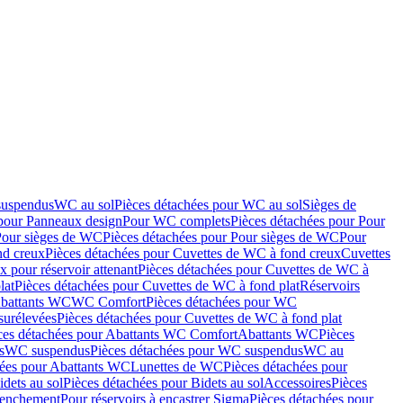
suspendus
WC au sol
Pièces détachées pour WC au sol
Sièges de
 pour Panneaux design
Pour WC complets
Pièces détachées pour Pour
Pour sièges de WC
Pièces détachées pour Pour sièges de WC
Pour
nd creux
Pièces détachées pour Cuvettes de WC à fond creux
Cuvettes
 pour réservoir attenant
Pièces détachées pour Cuvettes de WC à
lat
Pièces détachées pour Cuvettes de WC à fond plat
Réservoirs
Abattants WC
WC Comfort
Pièces détachées pour WC
surélevées
Pièces détachées pour Cuvettes de WC à fond plat
ces détachées pour Abattants WC Comfort
Abattants WC
Pièces
s
WC suspendus
Pièces détachées pour WC suspendus
WC au
hées pour Abattants WC
Lunettes de WC
Pièces détachées pour
idets au sol
Pièces détachées pour Bidets au sol
Accessoires
Pièces
clenchement
Pour réservoirs à encastrer Sigma
Pièces détachées pour