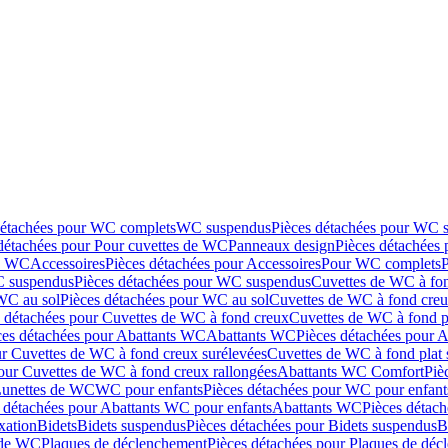
détachées pour WC complets
WC suspendus
Pièces détachées pour WC 
détachées pour Pour cuvettes de WC
Panneaux design
Pièces détachées
de WC
Accessoires
Pièces détachées pour Accessoires
Pour WC complets
 suspendus
Pièces détachées pour WC suspendus
Cuvettes de WC à fo
WC au sol
Pièces détachées pour WC au sol
Cuvettes de WC à fond creux
s détachées pour Cuvettes de WC à fond creux
Cuvettes de WC à fond p
ces détachées pour Abattants WC
Abattants WC
Pièces détachées pour 
ur Cuvettes de WC à fond creux surélevées
Cuvettes de WC à fond plat 
our Cuvettes de WC à fond creux rallongées
Abattants WC Comfort
Piè
Lunettes de WC
WC pour enfants
Pièces détachées pour WC pour enfant
 détachées pour Abattants WC pour enfants
Abattants WC
Pièces détac
ixation
Bidets
Bidets suspendus
Pièces détachées pour Bidets suspendus
B
 de WC
Plaques de déclenchement
Pièces détachées pour Plaques de dé