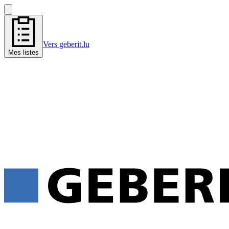
Vers geberit.lu
Mes listes