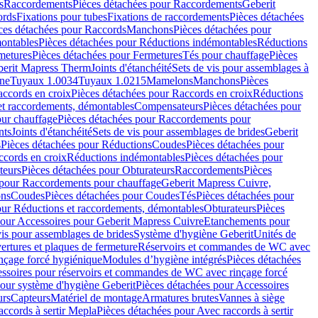
s
Raccordements
Pièces détachées pour Raccordements
Geberit
ords
Fixations pour tubes
Fixations de raccordements
Pièces détachées
ces détachées pour Raccords
Manchons
Pièces détachées pour
ontables
Pièces détachées pour Réductions indémontables
Réductions
metures
Pièces détachées pour Fermetures
Tés pour chauffage
Pièces
berit Mapress Therm
Joints d'étanchéité
Sets de vis pour assemblages à
one
Tuyaux 1.0034
Tuyaux 1.0215
Mamelons
Manchons
Pièces
ccords en croix
Pièces détachées pour Raccords en croix
Réductions
et raccordements, démontables
Compensateurs
Pièces détachées pour
ur chauffage
Pièces détachées pour Raccordements pour
nts
Joints d'étanchéité
Sets de vis pour assemblages de brides
Geberit
s
Pièces détachées pour Réductions
Coudes
Pièces détachées pour
ccords en croix
Réductions indémontables
Pièces détachées pour
teurs
Pièces détachées pour Obturateurs
Raccordements
Pièces
 pour Raccordements pour chauffage
Geberit Mapress Cuivre,
ons
Coudes
Pièces détachées pour Coudes
Tés
Pièces détachées pour
our Réductions et raccordements, démontables
Obturateurs
Pièces
pour Accessoires pour Geberit Mapress Cuivre
Etanchements pour
vis pour assemblages de brides
Système d'hygiène Geberit
Unités de
rtures et plaques de fermeture
Réservoirs et commandes de WC avec
inçage forcé hygiénique
Modules d’hygiène intégrés
Pièces détachées
essoires pour réservoirs et commandes de WC avec rinçage forcé
our système d'hygiène Geberit
Pièces détachées pour Accessoires
urs
Capteurs
Matériel de montage
Armatures brutes
Vannes à siège
accords à sertir Mepla
Pièces détachées pour Avec raccords à sertir