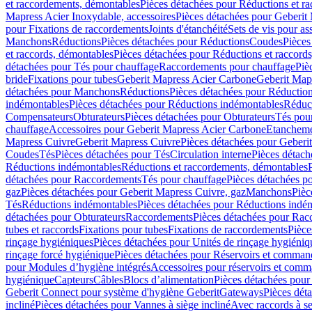
et raccordements, démontables
Pièces détachées pour Réductions et r
Mapress Acier Inoxydable, accessoires
Pièces détachées pour Geberit 
pour Fixations de raccordements
Joints d'étanchéité
Sets de vis pour a
Manchons
Réductions
Pièces détachées pour Réductions
Coudes
Pièces
et raccords, démontables
Pièces détachées pour Réductions et raccord
détachées pour Tés pour chauffage
Raccordements pour chauffage
Piè
bride
Fixations pour tubes
Geberit Mapress Acier Carbone
Geberit Map
détachées pour Manchons
Réductions
Pièces détachées pour Réductio
indémontables
Pièces détachées pour Réductions indémontables
Réduct
Compensateurs
Obturateurs
Pièces détachées pour Obturateurs
Tés pou
chauffage
Accessoires pour Geberit Mapress Acier Carbone
Etanchemen
Mapress Cuivre
Geberit Mapress Cuivre
Pièces détachées pour Geberi
Coudes
Tés
Pièces détachées pour Tés
Circulation interne
Pièces détach
Réductions indémontables
Réductions et raccordements, démontables
détachées pour Raccordements
Tés pour chauffage
Pièces détachées p
gaz
Pièces détachées pour Geberit Mapress Cuivre, gaz
Manchons
Pièc
Tés
Réductions indémontables
Pièces détachées pour Réductions indé
détachées pour Obturateurs
Raccordements
Pièces détachées pour Rac
tubes et raccords
Fixations pour tubes
Fixations de raccordements
Pièce
rinçage hygiéniques
Pièces détachées pour Unités de rinçage hygiéniq
rinçage forcé hygiénique
Pièces détachées pour Réservoirs et comman
pour Modules d’hygiène intégrés
Accessoires pour réservoirs et com
hygiénique
Capteurs
Câbles
Blocs d’alimentation
Pièces détachées pour
Geberit Connect pour système d'hygiène Geberit
Gateways
Pièces dét
incliné
Pièces détachées pour Vannes à siège incliné
Avec raccords à se