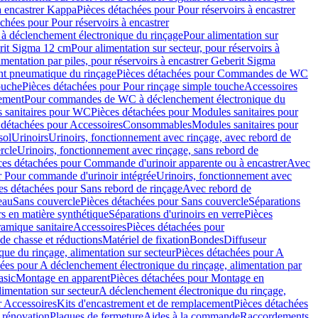
à encastrer Kappa
Pièces détachées pour Pour réservoirs à encastrer
chées pour Pour réservoirs à encastrer
 déclenchement électronique du rinçage
Pour alimentation sur
erit Sigma 12 cm
Pour alimentation sur secteur, pour réservoirs à
imentation par piles, pour réservoirs à encastrer Geberit Sigma
 pneumatique du rinçage
Pièces détachées pour Commandes de WC
ouche
Pièces détachées pour Pour rinçage simple touche
Accessoires
rement
Pour commandes de WC à déclenchement électronique du
 sanitaires pour WC
Pièces détachées pour Modules sanitaires pour
 détachées pour Accessoires
Consommables
Modules sanitaires pour
sol
Urinoirs
Urinoirs, fonctionnement avec rinçage, avec rebord de
rcle
Urinoirs, fonctionnement avec rinçage, sans rebord de
ces détachées pour Commande d'urinoir apparente ou à encastrer
Avec
r Pour commande d'urinoir intégrée
Urinoirs, fonctionnement avec
es détachées pour Sans rebord de rinçage
Avec rebord de
eau
Sans couvercle
Pièces détachées pour Sans couvercle
Séparations
rs en matière synthétique
Séparations d'urinoirs en verre
Pièces
ramique sanitaire
Accessoires
Pièces détachées pour
de chasse et réductions
Matériel de fixation
Bondes
Diffuseur
ue du rinçage, alimentation sur secteur
Pièces détachées pour A
ées pour A déclenchement électronique du rinçage, alimentation par
asic
Montage en apparent
Pièces détachées pour Montage en
imentation sur secteur
A déclenchement électronique du rinçage,
r Accessoires
Kits d'encastrement et de remplacement
Pièces détachées
 rénovation
Plaques de fermeture
Aides à la commande
Raccordements