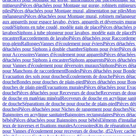
mitigeurs
Pièces détachées pour Montage sur gorge, robinets mitigeurs
piles
Pièces détachées pour Montage mural, alimentation par piles
Mont
mélangeurs
Pièces détachées pour Montage mural, robinets mélangeur
aux appareils pour espace lavabo, éviers, appareils et déversoirs mura
coudé
Siphons en tube coudé, modèle gain de place
Pièces détachées p
lavabos
Siphons à tube plongeur pour lavabos, modèle gain de place
P
encastrer
Raccordements de lavabo
Pièces détachées pour Raccordeme
trop-plein
Rallonges
Vannes d'écoulement pour éviers
Pièces détachées
détachées pour Siphons à double chambre
Siphons pour évier
Pièces d
pour Accessoires
Vannes d'écoulement pour appareils
Pièces détachées
détachées pour Siphons à encastrer
Siphons apparents
Pièces détachée
pour Vannes d'écoulement pour déversoirs muraux
Siphons
Pièces dét
pour Manchons de raccordement
Bondes
Pièces détachées pour Bonde
Evacuation des sols pour douches
Ecoulements de douche
Pièces déta
douche
Bondes pour douches de plain-pied
Pièces détachées pour Bon
douches de plain-pied
Evacuations murales
Pièces détachées pour Eva
douche
Pièces détachées pour Receveurs de douche
Receveurs de douch
de douche en matériau minéral
Receveurs de douche en acrylique sanit
de douche
Séparations de douche pour douche de plain-pied
Pièces dé
douches
Pièces détachées pour Niches de rangement pour douches
Nic
Baignoires en acrylique sanitaire
Baignoires rectangulaires
Pièces déta
bébés
Pièces détachées pour Baignoires pour bébés
Eléments d'installa
jeux de traverses et fixations murales
Accessoires
Kits de réparation
Aut
pour Vannes d'écoulement pour receveurs de douche, d52
Avec cache