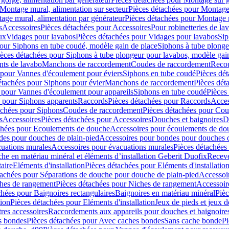
Montage mural, alimentation sur secteur
Pièces détachées pour Montage 
age mural, alimentation par générateur
Pièces détachées pour Montage m
s
Accessoires
Pièces détachées pour Accessoires
Pour robinetteries de la
ux
Vidages pour lavabos
Pièces détachées pour Vidages pour lavabos
Sip
our Siphons en tube coudé, modèle gain de place
Siphons à tube plonge
ièces détachées pour Siphons à tube plongeur pour lavabos, modèle gai
nts de lavabo
Manchons de raccordement
Coudes de raccordement
Reco
 pour Vannes d'écoulement pour éviers
Siphons en tube coudé
Pièces dé
étachées pour Siphons pour évier
Manchons de raccordement
Pièces dét
 pour Vannes d'écoulement pour appareils
Siphons en tube coudé
Pièces
s pour Siphons apparents
Raccords
Pièces détachées pour Raccords
Acces
achées pour Siphons
Coudes de raccordement
Pièces détachées pour Co
s
Accessoires
Pièces détachées pour Accessoires
Douches et baignoires
D
chées pour Ecoulements de douche
Accessoires pour écoulements de do
des pour douches de plain-pied
Accessoires pour bondes pour douches d
cuations murales
Accessoires pour évacuations murales
Pièces détachées
e en matériau minéral et éléments d’installation Geberit Duofix
Receve
aire
Eléments d'installation
Pièces détachées pour Eléments d'installatio
tachées pour Séparations de douche pour douche de plain-pied
Accessoi
hes de rangement
Pièces détachées pour Niches de rangement
Accessoir
chées pour Baignoires rectangulaires
Baignoires en matériau minéral
Pièc
tion
Pièces détachées pour Eléments d'installation
Jeux de pieds et jeux d
res accessoires
Raccordements aux appareils pour douches et baignoire
s bondes
Pièces détachées pour Avec caches bondes
Sans cache bonde
Pi