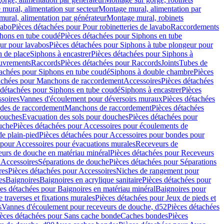
mural, alimentation sur secteur
Montage mural, alimentation par
ural, alimentation par générateur
Montage mural, robinets
vabo
Pièces détachées pour Pour robinetteries de lavabo
Raccordements
hons en tube coudé
Pièces détachées pour Siphons en tube
ur pour lavabos
Pièces détachées pour Siphons à tube plongeur pour
n de place
Siphons à encastrer
Pièces détachées pour Siphons à
uvrements
Raccords
Pièces détachées pour Raccords
Joints
Tubes de
tachées pour Siphons en tube coudé
Siphons à double chambre
Pièces
achées pour Manchons de raccordement
Accessoires
Pièces détachées
 détachées pour Siphons en tube coudé
Siphons à encastrer
Pièces
soires
Vannes d'écoulement pour déversoirs muraux
Pièces détachées
udes de raccordement
Manchons de raccordement
Pièces détachées
ouches
Evacuation des sols pour douches
Pièces détachées pour
uche
Pièces détachées pour Accessoires pour écoulements de
e plain-pied
Pièces détachées pour Accessoires pour bondes pour
 pour Accessoires pour évacuations murales
Receveurs de
urs de douche en matériau minéral
Pièces détachées pour Receveurs
n
Accessoires
Séparations de douche
Pièces détachées pour Séparations
res
Pièces détachées pour Accessoires
Niches de rangement pour
es
Baignoires
Baignoires en acrylique sanitaire
Pièces détachées pour
es détachées pour Baignoires en matériau minéral
Baignoires pour
e traverses et fixations murales
Pièces détachées pour Jeux de pieds et
s
Vannes d'écoulement pour receveurs de douche, d52
Pièces détachées
èces détachées pour Sans cache bonde
Caches bondes
Pièces