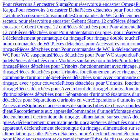
Pour réservoirs à encastrer Sigma
Pour réservoirs à encastrer Omega
Pi
Kappa
Pour réservoirs à encastrer Delta
Pièces détachées pour Pour rés
Twinline
Accessoires
Consommables
Commandes de WC à déclenchemen
secteur, pour réservoirs à encastrer Geberit Sigma 12 cm
Pièces détach
encastrer Geberit Omega 12 cm
Pièces détachées pour Pour alimentati
12 cm
Pièces détachées pour Pour alimentation par piles, pour réservo
à déclenchement pneumatique du rinçage
Pour rinçage double touche
P
pour commandes de WC
Pièces détachées pour Accessoires pour c
rinçage
Pièces détachées pour Pour commandes de WC à déclenchemen
WC
Pour WC suspendus
Pièces détachées pour Pour WC suspendus
P
bidets
Pièces détachées pour Modules sanitaires pour bidets
Pour bidets
rinçage
Pièces détachées pour Urinoirs, fonctionnement avec rinçage, 
rinçage
Pièces détachées pour Urinoirs, fonctionnement avec rinçage, 
commande d'urinoir intégrée
Pièces détachées pour Avec commande d'u
rinçage, avec / pour couvercle
Pièces détachées pour Urinoirs, fonctio
rinçage
Pièces détachées pour Avec rebord de rinçage
Urinoirs, foncti
d'urinoirs
Pièces détachées pour Séparations d'urinoirs
Séparations d'ur
détachées pour Séparations d'urinoirs en verre
Séparations d'urinoirs e
Accessoires
Siphons et accessoires de siphons
Tubes de chasse, coudes
d’eau
Raccordements aux appareils
Commandes d'urinoir
Montage enca
déclenchement électronique du rinçage, alimentation sur secteur
A décl
piles
A déclenchement pneumatique du rinçage
Pièces détachées pour
apparent
A déclenchement électronique du rinçage, alimentation sur se
alimentation par piles
Pièces détachées pour A déclenchement électroni
pour Kits d'encastrement et de remplacement
Tubes de chasse, coudes 