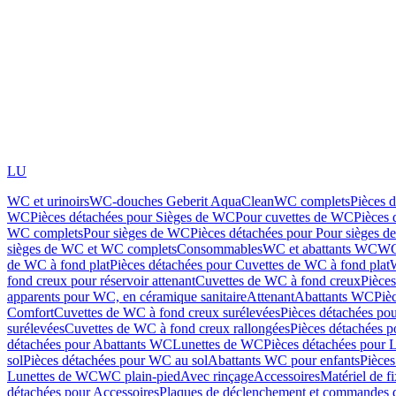
LU
WC et urinoirs
WC-douches Geberit AquaClean
WC complets
Pièces 
WC
Pièces détachées pour Sièges de WC
Pour cuvettes de WC
Pièces 
WC complets
Pour sièges de WC
Pièces détachées pour Pour sièges 
sièges de WC et WC complets
Consommables
WC et abattants WC
WC
de WC à fond plat
Pièces détachées pour Cuvettes de WC à fond plat
fond creux pour réservoir attenant
Cuvettes de WC à fond creux
Pièce
apparents pour WC, en céramique sanitaire
Attenant
Abattants WC
Piè
Comfort
Cuvettes de WC à fond creux surélevées
Pièces détachées po
surélevées
Cuvettes de WC à fond creux rallongées
Pièces détachées p
détachées pour Abattants WC
Lunettes de WC
Pièces détachées pour 
sol
Pièces détachées pour WC au sol
Abattants WC pour enfants
Pièces
Lunettes de WC
WC plain-pied
Avec rinçage
Accessoires
Matériel de f
détachées pour Accessoires
Plaques de déclenchement et commandes