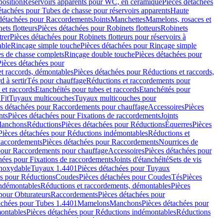
position
Réservoirs apparents pour WC, en céramique
Pièces détachées
étachées pour Tubes de chasse pour réservoirs apparents
Haute
détachées pour Raccordements
Joints
Manchettes
Mamelons, rosaces et
ets flotteurs
Pièces détachées pour Robinets flotteurs
Robinets
trer
Pièces détachées pour Robinets flotteurs pour réservoirs à
able
Rinçage simple touche
Pièces détachées pour Rinçage simple
s de chasse complets
Rinçage double touche
Pièces détachées pour
Pièces détachées pour
t raccords, démontables
Pièces détachées pour Réductions et raccords,
d à sertir
Tés pour chauffage
Réductions et raccordements pour
 et raccords
Etanchéités pour tubes et raccords
Etanchéités pour
Fit
Tuyaux multicouches
Tuyaux multicouches pour
s détachées pour Raccordements pour chauffage
Accessoires
Pièces
nts
Pièces détachées pour Fixations de raccordements
Joints
Manchons
Réductions
Pièces détachées pour Réductions
Équerres
Pièces
Pièces détachées pour Réductions indémontables
Réductions et
accordements
Pièces détachées pour Raccordements
Nourrices de
pour Raccordements pour chauffage
Accessoires
Pièces détachées pour
hées pour Fixations de raccordements
Joints d'étanchéité
Sets de vis
Inoxydable
Tuyaux 1.4401
Pièces détachées pour Tuyaux
es pour Réductions
Coudes
Pièces détachées pour Coudes
Tés
Pièces
indémontables
Réductions et raccordements, démontables
Pièces
pour Obturateurs
Raccordements
Pièces détachées pour
achées pour Tubes 1.4401
Mamelons
Manchons
Pièces détachées pour
ontables
Pièces détachées pour Réductions indémontables
Réductions