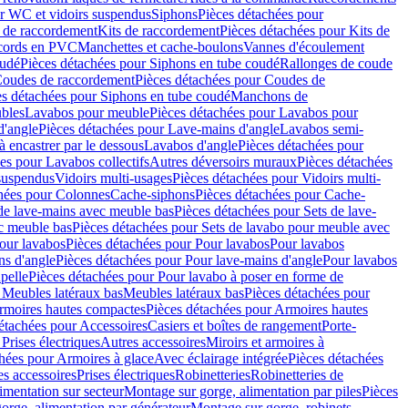
r WC et vidoirs suspendus
Siphons
Pièces détachées pour
 de raccordement
Kits de raccordement
Pièces détachées pour Kits de
ccords en PVC
Manchettes et cache-boulons
Vannes d'écoulement
oudé
Pièces détachées pour Siphons en tube coudé
Rallonges de coude
oudes de raccordement
Pièces détachées pour Coudes de
es détachées pour Siphons en tube coudé
Manchons de
bles
Lavabos pour meuble
Pièces détachées pour Lavabos pour
d'angle
Pièces détachées pour Lave-mains d'angle
Lavabos semi-
 encastrer par le dessous
Lavabos d'angle
Pièces détachées pour
es pour Lavabos collectifs
Autres déversoirs muraux
Pièces détachées
 suspendus
Vidoirs multi-usages
Pièces détachées pour Vidoirs multi-
hées pour Colonnes
Cache-siphons
Pièces détachées pour Cache-
de lave-mains avec meuble bas
Pièces détachées pour Sets de lave-
c meuble bas
Pièces détachées pour Sets de lavabo pour meuble avec
our lavabos
Pièces détachées pour Pour lavabos
Pour lavabos
ns d'angle
Pièces détachées pour Pour lave-mains d'angle
Pour lavabos
pelle
Pièces détachées pour Pour lavabo à poser en forme de
 Meubles latéraux bas
Meubles latéraux bas
Pièces détachées pour
rmoires hautes compactes
Pièces détachées pour Armoires hautes
étachées pour Accessoires
Casiers et boîtes de rangement
Porte-
Prises électriques
Autres accessoires
Miroirs et armoires à
hées pour Armoires à glace
Avec éclairage intégrée
Pièces détachées
es accessoires
Prises électriques
Robinetteries
Robinetteries de
imentation sur secteur
Montage sur gorge, alimentation par piles
Pièces
orge, alimentation par générateur
Montage sur gorge, robinets