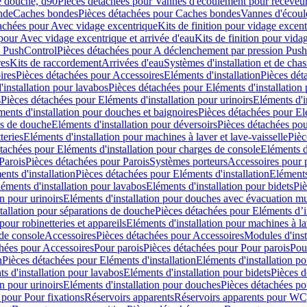
e douche, d90
Pièces détachées pour Vannes d'écoulement pour receveu
nde
Caches bondes
Pièces détachées pour Caches bondes
Vannes d'écoul
achées pour Avec vidage excentrique
Kits de finition pour vidage excen
pour Avec vidage excentrique et arrivée d'eau
Kits de finition pour vida
n PushControl
Pièces détachées pour A déclenchement par pression Pus
res
Kits de raccordement
Arrivées d'eau
Systèmes d'installation et de chas
ires
Pièces détachées pour Accessoires
Eléments d'installation
Pièces dét
'installation pour lavabos
Pièces détachées pour Eléments d'installation
s
Pièces détachées pour Eléments d'installation pour urinoirs
Eléments d'i
ments d'installation pour douches et baignoires
Pièces détachées pour Elé
ns de douche
Eléments d'installation pour déversoirs
Pièces détachées pou
teries
Eléments d'installation pour machines à laver et lave-vaisselle
Pièc
tachées pour Eléments d'installation pour charges de console
Eléments d'
Parois
Pièces détachées pour Parois
Systèmes porteurs
Accessoires pour p
nts d'installation
Pièces détachées pour Eléments d'installation
Eléments
éments d'installation pour lavabos
Eléments d'installation pour bidets
Piè
n pour urinoirs
Eléments d'installation pour douches avec évacuation m
tallation pour séparations de douche
Pièces détachées pour Eléments d’i
pour robinetteries et appareils
Eléments d'installation pour machines à lav
 de console
Accessoires
Pièces détachées pour Accessoires
Modules d'inst
hées pour Accessoires
Pour parois
Pièces détachées pour Pour parois
Pou
n
Pièces détachées pour Eléments d'installation
Eléments d'installation 
s d'installation pour lavabos
Eléments d'installation pour bidets
Pièces d
n pour urinoirs
Eléments d'installation pour douches
Pièces détachées po
 pour Pour fixations
Réservoirs apparents
Réservoirs apparents pour WC,