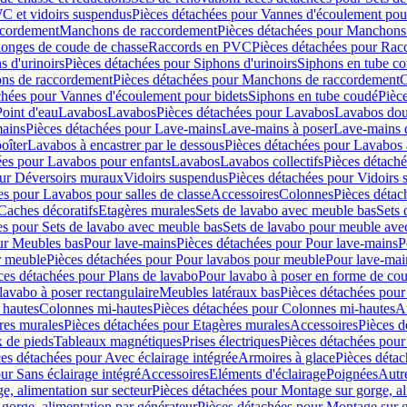
C et vidoirs suspendus
Pièces détachées pour Vannes d'écoulement pou
ccordement
Manchons de raccordement
Pièces détachées pour Manchons
longes de coude de chasse
Raccords en PVC
Pièces détachées pour Ra
s d'urinoirs
Pièces détachées pour Siphons d'urinoirs
Siphons en tube c
ns de raccordement
Pièces détachées pour Manchons de raccordement
C
chées pour Vannes d'écoulement pour bidets
Siphons en tube coudé
Pièc
Point d'eau
Lavabos
Lavabos
Pièces détachées pour Lavabos
Lavabos dou
ains
Pièces détachées pour Lave-mains
Lave-mains à poser
Lave-mains 
oîter
Lavabos à encastrer par le dessous
Pièces détachées pour Lavabos à
ées pour Lavabos pour enfants
Lavabos
Lavabos collectifs
Pièces détaché
our Déversoirs muraux
Vidoirs suspendus
Pièces détachées pour Vidoirs
es pour Lavabos pour salles de classe
Accessoires
Colonnes
Pièces détac
Caches décoratifs
Etagères murales
Sets de lavabo avec meuble bas
Sets 
es pour Sets de lavabo avec meuble bas
Sets de lavabo pour meuble ave
ur Meubles bas
Pour lave-mains
Pièces détachées pour Pour lave-mains
P
r meuble
Pièces détachées pour Pour lavabos pour meuble
Pour lave-mai
ces détachées pour Plans de lavabo
Pour lavabo à poser en forme de cou
lavabo à poser rectangulaire
Meubles latéraux bas
Pièces détachées pour
 hautes
Colonnes mi-hautes
Pièces détachées pour Colonnes mi-hautes
A
res murales
Pièces détachées pour Etagères murales
Accessoires
Pièces d
x de pieds
Tableaux magnétiques
Prises électriques
Pièces détachées pour 
es détachées pour Avec éclairage intégrée
Armoires à glace
Pièces détac
ur Sans éclairage intégré
Accessoires
Eléments d'éclairage
Poignées
Autr
e, alimentation sur secteur
Pièces détachées pour Montage sur gorge, al
gorge, alimentation par générateur
Pièces détachées pour Montage sur g