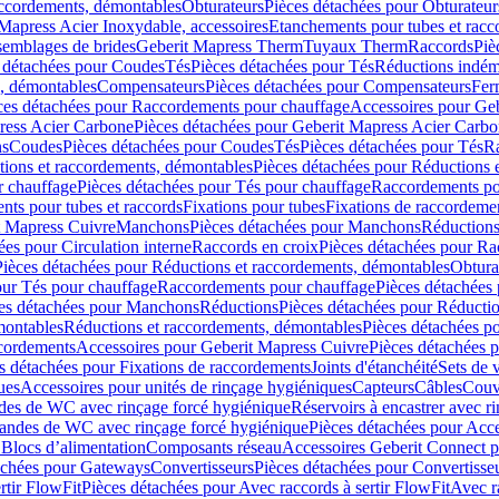
accordements, démontables
Obturateurs
Pièces détachées pour Obturateur
Mapress Acier Inoxydable, accessoires
Etanchements pour tubes et racc
ssemblages de brides
Geberit Mapress Therm
Tuyaux Therm
Raccords
Piè
 détachées pour Coudes
Tés
Pièces détachées pour Tés
Réductions indém
s, démontables
Compensateurs
Pièces détachées pour Compensateurs
Fer
ces détachées pour Raccordements pour chauffage
Accessoires pour Ge
ress Acier Carbone
Pièces détachées pour Geberit Mapress Acier Carb
ns
Coudes
Pièces détachées pour Coudes
Tés
Pièces détachées pour Tés
Ra
ions et raccordements, démontables
Pièces détachées pour Réductions 
r chauffage
Pièces détachées pour Tés pour chauffage
Raccordements po
ts pour tubes et raccords
Fixations pour tubes
Fixations de raccordeme
t Mapress Cuivre
Manchons
Pièces détachées pour Manchons
Réduction
ées pour Circulation interne
Raccords en croix
Pièces détachées pour Ra
Pièces détachées pour Réductions et raccordements, démontables
Obtura
our Tés pour chauffage
Raccordements pour chauffage
Pièces détachées
es détachées pour Manchons
Réductions
Pièces détachées pour Réducti
montables
Réductions et raccordements, démontables
Pièces détachées p
cordements
Accessoires pour Geberit Mapress Cuivre
Pièces détachées 
s détachées pour Fixations de raccordements
Joints d'étanchéité
Sets de 
ues
Accessoires pour unités de rinçage hygiéniques
Capteurs
Câbles
Couve
des de WC avec rinçage forcé hygiénique
Réservoirs à encastrer avec r
mandes de WC avec rinçage forcé hygiénique
Pièces détachées pour Acc
 Blocs d’alimentation
Composants réseau
Accessoires Geberit Connect p
achées pour Gateways
Convertisseurs
Pièces détachées pour Convertisse
rtir FlowFit
Pièces détachées pour Avec raccords à sertir FlowFit
Avec r