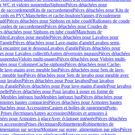
r WC et vidoirs suspendus
Siphons
Pièces détachées pour
 de raccordement
Kits de raccordement
Pièces détachées pour Kits de
ccords en PVC
Manchettes et cache-boulons
Vannes d'écoulement
oudé
Pièces détachées pour Siphons en tube coudé
Rallonges de coude
oudes de raccordement
Pièces détachées pour Coudes de
es détachées pour Siphons en tube coudé
Manchons de
bles
Lavabos pour meuble
Pièces détachées pour Lavabos pour
d'angle
Pièces détachées pour Lave-mains d'angle
Lavabos semi-
 encastrer par le dessous
Lavabos d'angle
Pièces détachées pour
es pour Lavabos collectifs
Autres déversoirs muraux
Pièces détachées
 suspendus
Vidoirs multi-usages
Pièces détachées pour Vidoirs multi-
hées pour Colonnes
Cache-siphons
Pièces détachées pour Cache-
de lave-mains avec meuble bas
Pièces détachées pour Sets de lave-
c meuble bas
Pièces détachées pour Sets de lavabo pour meuble avec
our lavabos
Pièces détachées pour Pour lavabos
Pour lavabos
ns d'angle
Pièces détachées pour Pour lave-mains d'angle
Pour lavabos
pelle
Pièces détachées pour Pour lavabo à poser en forme de
 Meubles latéraux bas
Meubles latéraux bas
Pièces détachées pour
rmoires hautes compactes
Pièces détachées pour Armoires hautes
étachées pour Accessoires
Casiers et boîtes de rangement
Porte-
Prises électriques
Autres accessoires
Miroirs et armoires à
hées pour Armoires à glace
Avec éclairage intégrée
Pièces détachées
es accessoires
Prises électriques
Robinetteries
Robinetteries de
imentation sur secteur
Montage sur gorge, alimentation par piles
Pièces
orge, alimentation par générateur
Montage sur gorge, robinets