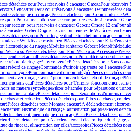
èces détachées pour Pour réservoirs à encastrer Omega
Pour réservoirs 
ervoirs à encastrer Delta
Pour réservoirs à encastrer Twinline
Pièces déta
t électronique du rinçage
Pièces détachées pour Commandes de WC à
ées pour Pour alimentation sur secteur, pour réservoirs à encastrer Geb
on sur secteur, pour réservoirs à encastrer Geberit Omega 12 cm
Pour al
irs à encastrer Geberit Sigma 12 cm
Commandes de WC à déclenchement
ièces détachées pour Pour rinçage double touche
Pour rinçage simple t
ommandes de WC
Kits d'encastrement
Pièces détachées pour Kits d'encast
t électronique du rinçage
Modules sanitaires Geberit Monolith
Modules
our WC au sol
Pièces détachées pour Pour WC au sol
Accessoires
Pièces
 suspendus et au sol
Pièces détachées pour Pour bidets suspendus et au 
avec rebord de rinçage
Sans couvercle
Pièces détachées pour Sans couve
sans rebord de rinçage
Commande d'urinoir apparente ou à encastrer
Piè
rinoir intégrée
Pour commande d'urinoir intégrée
Pièces détachées pou
nnement avec rinçage, avec / pour couvercle
Sans rebord de rinçage
Pièc
onnement sans eau
Pièces détachées pour Urinoirs, fonctionnement sans 
inoirs en matière synthétique
Pièces détachées pour Séparations d'urinoi
n céramique sanitaire
Pièces détachées pour Séparations d'urinoirs en cé
 de chasse et réductions
Pièces détachées pour Tubes de chasse, coudes 
stré
Pièces détachées pour Montage encastré
A déclenchement électroniq
enchement électronique du rinçage, alimentation par piles
Pièces détach
 A déclenchement pneumatique du rinçage
Basic
Pièces détachées pour B
cteur
Pièces détachées pour A déclenchement électronique du rinçage, al
que du rinçage, alimentation par piles
Accessoires
Pièces détachées pou
de chasse et réductions
Sets de rénovation
Pièces détachées pour Sets de