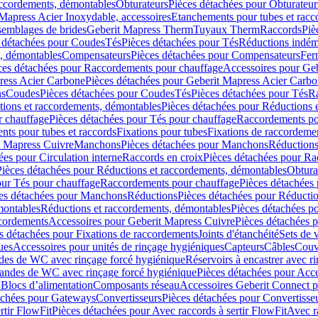
accordements, démontables
Obturateurs
Pièces détachées pour Obturateur
Mapress Acier Inoxydable, accessoires
Etanchements pour tubes et racc
ssemblages de brides
Geberit Mapress Therm
Tuyaux Therm
Raccords
Piè
 détachées pour Coudes
Tés
Pièces détachées pour Tés
Réductions indém
s, démontables
Compensateurs
Pièces détachées pour Compensateurs
Fer
ces détachées pour Raccordements pour chauffage
Accessoires pour Ge
ress Acier Carbone
Pièces détachées pour Geberit Mapress Acier Carb
ns
Coudes
Pièces détachées pour Coudes
Tés
Pièces détachées pour Tés
Ra
ions et raccordements, démontables
Pièces détachées pour Réductions 
r chauffage
Pièces détachées pour Tés pour chauffage
Raccordements po
ts pour tubes et raccords
Fixations pour tubes
Fixations de raccordeme
t Mapress Cuivre
Manchons
Pièces détachées pour Manchons
Réduction
ées pour Circulation interne
Raccords en croix
Pièces détachées pour Ra
Pièces détachées pour Réductions et raccordements, démontables
Obtura
our Tés pour chauffage
Raccordements pour chauffage
Pièces détachées
es détachées pour Manchons
Réductions
Pièces détachées pour Réducti
montables
Réductions et raccordements, démontables
Pièces détachées p
cordements
Accessoires pour Geberit Mapress Cuivre
Pièces détachées 
s détachées pour Fixations de raccordements
Joints d'étanchéité
Sets de 
ues
Accessoires pour unités de rinçage hygiéniques
Capteurs
Câbles
Couve
des de WC avec rinçage forcé hygiénique
Réservoirs à encastrer avec r
mandes de WC avec rinçage forcé hygiénique
Pièces détachées pour Acc
 Blocs d’alimentation
Composants réseau
Accessoires Geberit Connect p
achées pour Gateways
Convertisseurs
Pièces détachées pour Convertisse
rtir FlowFit
Pièces détachées pour Avec raccords à sertir FlowFit
Avec r