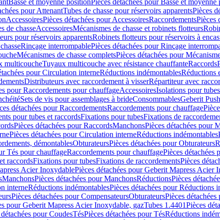
ant
Basse et moyenne position
Pièces détachées pour Basse et moyenne 
achées pour Attenant
Tubes de chasse pour réservoirs apparents
Pièces d
on
Accessoires
Pièces détachées pour Accessoires
Raccordements
Pièces 
s de chasse
Accessoires
Mécanismes de chasse et robinets flotteurs
Robin
eurs pour réservoirs apparents
Robinets flotteurs pour réservoirs à encas
 chasse
Rinçage interrompable
Pièces détachées pour Rinçage interromp
touche
Mécanismes de chasse complets
Pièces détachées pour Mécanisme
 multicouche
Tuyaux multicouche avec résistance chauffante
Raccords
étachées pour Circulation interne
Réductions indémontables
Réductions e
rdements
Distributeurs avec raccordement à visser
Répartiteur avec raccor
es pour Raccordements pour chauffage
Accessoires
Isolations pour tubes
nchéité
Sets de vis pour assemblages à bride
Consommables
Geberit Push
ces détachées pour Raccordements
Raccordements pour chauffage
Pièce
ts pour tubes et raccords
Fixations pour tubes
Fixations de raccordeme
ords
Pièces détachées pour Raccords
Manchons
Pièces détachées pour 
erne
Pièces détachées pour Circulation interne
Réductions indémontables
cordements, démontables
Obturateurs
Pièces détachées pour Obturateurs
R
ur Tés pour chauffage
Raccordements pour chauffage
Pièces détachées 
et raccords
Fixations pour tubes
Fixations de raccordements
Pièces détac
apress Acier Inoxydable
Pièces détachées pour Geberit Mapress Acier 
s
Manchons
Pièces détachées pour Manchons
Réductions
Pièces détaché
on interne
Réductions indémontables
Pièces détachées pour Réductions 
eurs
Pièces détachées pour Compensateurs
Obturateurs
Pièces détachées 
es pour Geberit Mapress Acier Inoxydable, gaz
Tubes 1.4401
Pièces dét
 détachées pour Coudes
Tés
Pièces détachées pour Tés
Réductions indém