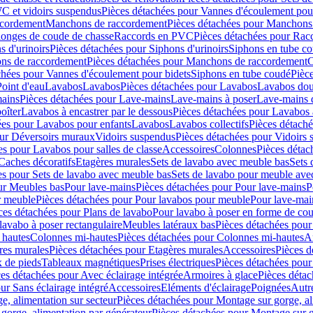
C et vidoirs suspendus
Pièces détachées pour Vannes d'écoulement pou
ccordement
Manchons de raccordement
Pièces détachées pour Manchons
longes de coude de chasse
Raccords en PVC
Pièces détachées pour Ra
s d'urinoirs
Pièces détachées pour Siphons d'urinoirs
Siphons en tube c
ns de raccordement
Pièces détachées pour Manchons de raccordement
C
chées pour Vannes d'écoulement pour bidets
Siphons en tube coudé
Pièc
Point d'eau
Lavabos
Lavabos
Pièces détachées pour Lavabos
Lavabos dou
ains
Pièces détachées pour Lave-mains
Lave-mains à poser
Lave-mains 
oîter
Lavabos à encastrer par le dessous
Pièces détachées pour Lavabos à
ées pour Lavabos pour enfants
Lavabos
Lavabos collectifs
Pièces détaché
our Déversoirs muraux
Vidoirs suspendus
Pièces détachées pour Vidoirs
es pour Lavabos pour salles de classe
Accessoires
Colonnes
Pièces détac
Caches décoratifs
Etagères murales
Sets de lavabo avec meuble bas
Sets 
es pour Sets de lavabo avec meuble bas
Sets de lavabo pour meuble ave
ur Meubles bas
Pour lave-mains
Pièces détachées pour Pour lave-mains
P
r meuble
Pièces détachées pour Pour lavabos pour meuble
Pour lave-mai
ces détachées pour Plans de lavabo
Pour lavabo à poser en forme de cou
lavabo à poser rectangulaire
Meubles latéraux bas
Pièces détachées pour
 hautes
Colonnes mi-hautes
Pièces détachées pour Colonnes mi-hautes
A
res murales
Pièces détachées pour Etagères murales
Accessoires
Pièces d
x de pieds
Tableaux magnétiques
Prises électriques
Pièces détachées pour 
es détachées pour Avec éclairage intégrée
Armoires à glace
Pièces détac
ur Sans éclairage intégré
Accessoires
Eléments d'éclairage
Poignées
Autr
e, alimentation sur secteur
Pièces détachées pour Montage sur gorge, al
gorge, alimentation par générateur
Pièces détachées pour Montage sur g