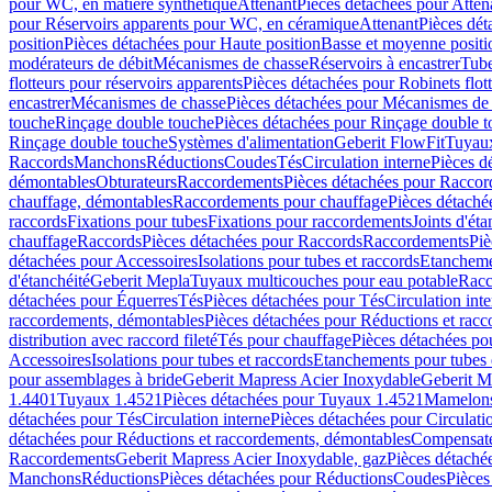
pour WC, en matière synthétique
Attenant
Pièces détachées pour Atten
pour Réservoirs apparents pour WC, en céramique
Attenant
Pièces dét
position
Pièces détachées pour Haute position
Basse et moyenne positi
modérateurs de débit
Mécanismes de chasse
Réservoirs à encastrer
Tube
flotteurs pour réservoirs apparents
Pièces détachées pour Robinets flott
encastrer
Mécanismes de chasse
Pièces détachées pour Mécanismes de
touche
Rinçage double touche
Pièces détachées pour Rinçage double 
Rinçage double touche
Systèmes d'alimentation
Geberit FlowFit
Tuyaux
Raccords
Manchons
Réductions
Coudes
Tés
Circulation interne
Pièces d
démontables
Obturateurs
Raccordements
Pièces détachées pour Racco
chauffage, démontables
Raccordements pour chauffage
Pièces détaché
raccords
Fixations pour tubes
Fixations pour raccordements
Joints d'éta
chauffage
Raccords
Pièces détachées pour Raccords
Raccordements
Piè
détachées pour Accessoires
Isolations pour tubes et raccords
Etanchemen
d'étanchéité
Geberit Mepla
Tuyaux multicouches pour eau potable
Racc
détachées pour Équerres
Tés
Pièces détachées pour Tés
Circulation int
raccordements, démontables
Pièces détachées pour Réductions et rac
distribution avec raccord fileté
Tés pour chauffage
Pièces détachées po
Accessoires
Isolations pour tubes et raccords
Etanchements pour tubes 
pour assemblages à bride
Geberit Mapress Acier Inoxydable
Geberit M
1.4401
Tuyaux 1.4521
Pièces détachées pour Tuyaux 1.4521
Mamelon
détachées pour Tés
Circulation interne
Pièces détachées pour Circulati
détachées pour Réductions et raccordements, démontables
Compensat
Raccordements
Geberit Mapress Acier Inoxydable, gaz
Pièces détaché
Manchons
Réductions
Pièces détachées pour Réductions
Coudes
Pièces