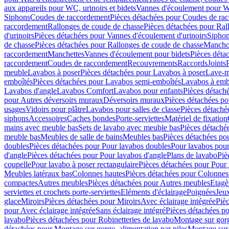
aux appareils pour WC, urinoirs et bidets
Vannes d'écoulement pour W
Siphons
Coudes de raccordement
Pièces détachées pour Coudes de ra
raccordement
Rallonges de coude de chasse
Pièces détachées pour Ral
d'urinoirs
Pièces détachées pour Vannes d'écoulement d'urinoirs
Siphon
de chasse
Pièces détachées pour Rallonges de coude de chasse
Mancho
raccordement
Manchettes
Vannes d'écoulement pour bidets
Pièces déta
raccordement
Coudes de raccordement
Recouvrements
Raccords
Joints
meuble
Lavabos à poser
Pièces détachées pour Lavabos à poser
Lave-m
emboîtés
Pièces détachées pour Lavabos semi-emboîtés
Lavabos à emb
Lavabos d'angle
Lavabos Comfort
Lavabos pour enfants
Pièces détach
pour Autres déversoirs muraux
Déversoirs muraux
Pièces détachées p
usages
Vidoirs pour plâtre
Lavabos pour salles de classe
Pièces détaché
siphons
Accessoires
Caches bondes
Porte-serviettes
Matériel de fixation
mains avec meuble bas
Sets de lavabo avec meuble bas
Pièces détaché
meuble bas
Meubles de salle de bains
Meubles bas
Pièces détachées po
doubles
Pièces détachées pour Pour lavabos doubles
Pour lavabos pou
d'angle
Pièces détachées pour Pour lavabos d'angle
Plans de lavabo
Piè
coupelle
Pour lavabo à poser rectangulaire
Pièces détachées pour Pour 
Meubles latéraux bas
Colonnes hautes
Pièces détachées pour Colonnes
compactes
Autres meubles
Pièces détachées pour Autres meubles
Etagè
serviettes et crochets porte-serviettes
Eléments d'éclairage
Poignées
Jeu
glace
Miroirs
Pièces détachées pour Miroirs
Avec éclairage intégrée
Pièc
pour Avec éclairage intégrée
Sans éclairage intégré
Pièces détachées po
lavabo
Pièces détachées pour Robinetteries de lavabo
Montage sur gorg
détachées pour Montage sur gorge, alimentation par piles
Montage sur 