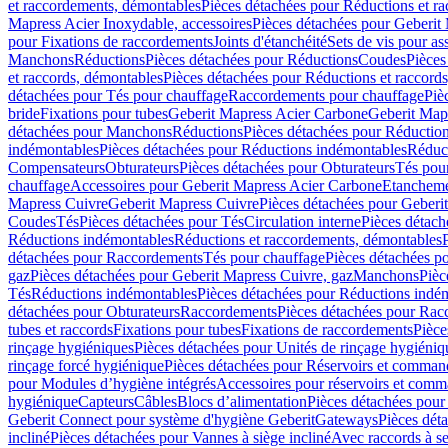
et raccordements, démontables
Pièces détachées pour Réductions et r
Mapress Acier Inoxydable, accessoires
Pièces détachées pour Geberit 
pour Fixations de raccordements
Joints d'étanchéité
Sets de vis pour a
Manchons
Réductions
Pièces détachées pour Réductions
Coudes
Pièces
et raccords, démontables
Pièces détachées pour Réductions et raccord
détachées pour Tés pour chauffage
Raccordements pour chauffage
Piè
bride
Fixations pour tubes
Geberit Mapress Acier Carbone
Geberit Map
détachées pour Manchons
Réductions
Pièces détachées pour Réductio
indémontables
Pièces détachées pour Réductions indémontables
Réduct
Compensateurs
Obturateurs
Pièces détachées pour Obturateurs
Tés pou
chauffage
Accessoires pour Geberit Mapress Acier Carbone
Etanchemen
Mapress Cuivre
Geberit Mapress Cuivre
Pièces détachées pour Geberi
Coudes
Tés
Pièces détachées pour Tés
Circulation interne
Pièces détach
Réductions indémontables
Réductions et raccordements, démontables
détachées pour Raccordements
Tés pour chauffage
Pièces détachées p
gaz
Pièces détachées pour Geberit Mapress Cuivre, gaz
Manchons
Pièc
Tés
Réductions indémontables
Pièces détachées pour Réductions indé
détachées pour Obturateurs
Raccordements
Pièces détachées pour Rac
tubes et raccords
Fixations pour tubes
Fixations de raccordements
Pièce
rinçage hygiéniques
Pièces détachées pour Unités de rinçage hygiéniq
rinçage forcé hygiénique
Pièces détachées pour Réservoirs et comman
pour Modules d’hygiène intégrés
Accessoires pour réservoirs et com
hygiénique
Capteurs
Câbles
Blocs d’alimentation
Pièces détachées pour
Geberit Connect pour système d'hygiène Geberit
Gateways
Pièces dét
incliné
Pièces détachées pour Vannes à siège incliné
Avec raccords à se