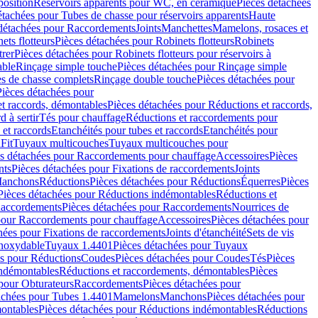
position
Réservoirs apparents pour WC, en céramique
Pièces détachées
étachées pour Tubes de chasse pour réservoirs apparents
Haute
détachées pour Raccordements
Joints
Manchettes
Mamelons, rosaces et
ets flotteurs
Pièces détachées pour Robinets flotteurs
Robinets
trer
Pièces détachées pour Robinets flotteurs pour réservoirs à
able
Rinçage simple touche
Pièces détachées pour Rinçage simple
s de chasse complets
Rinçage double touche
Pièces détachées pour
Pièces détachées pour
t raccords, démontables
Pièces détachées pour Réductions et raccords,
d à sertir
Tés pour chauffage
Réductions et raccordements pour
 et raccords
Etanchéités pour tubes et raccords
Etanchéités pour
Fit
Tuyaux multicouches
Tuyaux multicouches pour
s détachées pour Raccordements pour chauffage
Accessoires
Pièces
nts
Pièces détachées pour Fixations de raccordements
Joints
Manchons
Réductions
Pièces détachées pour Réductions
Équerres
Pièces
Pièces détachées pour Réductions indémontables
Réductions et
accordements
Pièces détachées pour Raccordements
Nourrices de
pour Raccordements pour chauffage
Accessoires
Pièces détachées pour
hées pour Fixations de raccordements
Joints d'étanchéité
Sets de vis
Inoxydable
Tuyaux 1.4401
Pièces détachées pour Tuyaux
es pour Réductions
Coudes
Pièces détachées pour Coudes
Tés
Pièces
indémontables
Réductions et raccordements, démontables
Pièces
pour Obturateurs
Raccordements
Pièces détachées pour
achées pour Tubes 1.4401
Mamelons
Manchons
Pièces détachées pour
ontables
Pièces détachées pour Réductions indémontables
Réductions