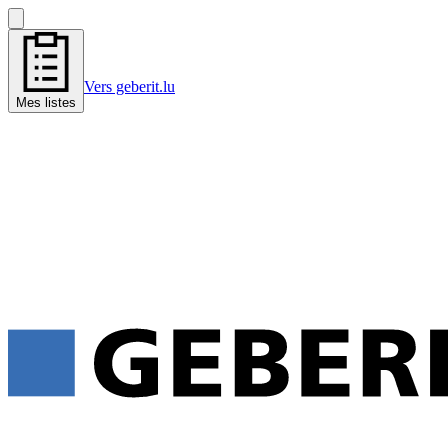
Vers geberit.lu
Mes listes