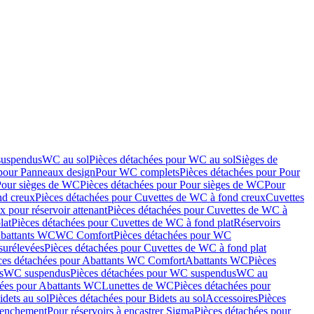
suspendus
WC au sol
Pièces détachées pour WC au sol
Sièges de
 pour Panneaux design
Pour WC complets
Pièces détachées pour Pour
Pour sièges de WC
Pièces détachées pour Pour sièges de WC
Pour
nd creux
Pièces détachées pour Cuvettes de WC à fond creux
Cuvettes
 pour réservoir attenant
Pièces détachées pour Cuvettes de WC à
lat
Pièces détachées pour Cuvettes de WC à fond plat
Réservoirs
Abattants WC
WC Comfort
Pièces détachées pour WC
surélevées
Pièces détachées pour Cuvettes de WC à fond plat
ces détachées pour Abattants WC Comfort
Abattants WC
Pièces
s
WC suspendus
Pièces détachées pour WC suspendus
WC au
hées pour Abattants WC
Lunettes de WC
Pièces détachées pour
idets au sol
Pièces détachées pour Bidets au sol
Accessoires
Pièces
clenchement
Pour réservoirs à encastrer Sigma
Pièces détachées pour