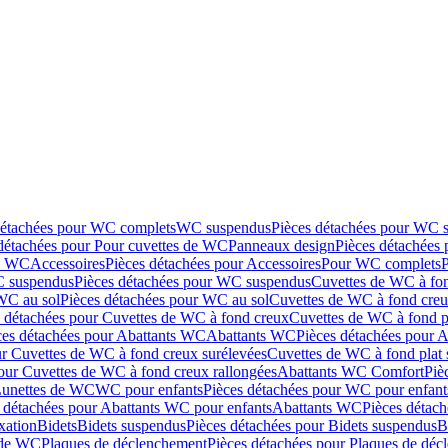
détachées pour WC complets
WC suspendus
Pièces détachées pour WC 
détachées pour Pour cuvettes de WC
Panneaux design
Pièces détachées
de WC
Accessoires
Pièces détachées pour Accessoires
Pour WC complets
 suspendus
Pièces détachées pour WC suspendus
Cuvettes de WC à fo
WC au sol
Pièces détachées pour WC au sol
Cuvettes de WC à fond creux
s détachées pour Cuvettes de WC à fond creux
Cuvettes de WC à fond p
ces détachées pour Abattants WC
Abattants WC
Pièces détachées pour 
ur Cuvettes de WC à fond creux surélevées
Cuvettes de WC à fond plat 
our Cuvettes de WC à fond creux rallongées
Abattants WC Comfort
Piè
Lunettes de WC
WC pour enfants
Pièces détachées pour WC pour enfant
 détachées pour Abattants WC pour enfants
Abattants WC
Pièces détac
ixation
Bidets
Bidets suspendus
Pièces détachées pour Bidets suspendus
B
 de WC
Plaques de déclenchement
Pièces détachées pour Plaques de dé