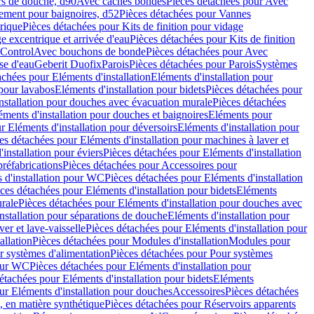
rs de douche, d90
Avec caches bondes
Pièces détachées pour Avec
ement pour baignoires, d52
Pièces détachées pour Vannes
trique
Pièces détachées pour Kits de finition pour vidage
ge excentrique et arrivée d'eau
Pièces détachées pour Kits de finition
hControl
Avec bouchons de bonde
Pièces détachées pour Avec
se d'eau
Geberit Duofix
Parois
Pièces détachées pour Parois
Systèmes
achées pour Eléments d'installation
Eléments d'installation pour
 pour lavabos
Eléments d'installation pour bidets
Pièces détachées pour
nstallation pour douches avec évacuation murale
Pièces détachées
ments d'installation pour douches et baignoires
Eléments pour
r Eléments d'installation pour déversoirs
Eléments d'installation pour
es détachées pour Eléments d'installation pour machines à laver et
installation pour éviers
Pièces détachées pour Eléments d'installation
réfabrications
Pièces détachées pour Accessoires pour
 d'installation pour WC
Pièces détachées pour Eléments d'installation
ces détachées pour Eléments d'installation pour bidets
Eléments
urale
Pièces détachées pour Eléments d'installation pour douches avec
nstallation pour séparations de douche
Eléments d'installation pour
er et lave-vaisselle
Pièces détachées pour Eléments d'installation pour
allation
Pièces détachées pour Modules d'installation
Modules pour
r systèmes d'alimentation
Pièces détachées pour Pour systèmes
pour WC
Pièces détachées pour Eléments d'installation pour
étachées pour Eléments d'installation pour bidets
Eléments
ur Eléments d'installation pour douches
Accessoires
Pièces détachées
 en matière synthétique
Pièces détachées pour Réservoirs apparents