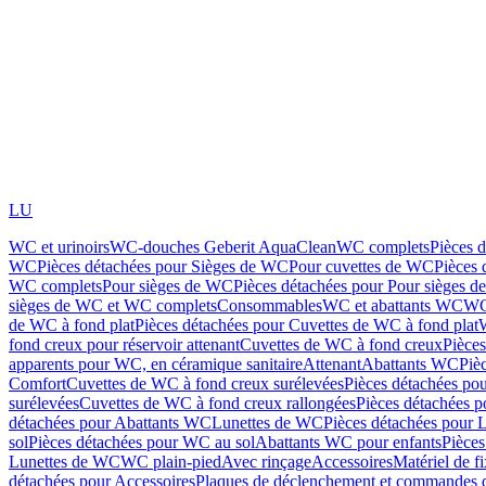
LU
WC et urinoirs
WC-douches Geberit AquaClean
WC complets
Pièces 
WC
Pièces détachées pour Sièges de WC
Pour cuvettes de WC
Pièces 
WC complets
Pour sièges de WC
Pièces détachées pour Pour sièges 
sièges de WC et WC complets
Consommables
WC et abattants WC
WC
de WC à fond plat
Pièces détachées pour Cuvettes de WC à fond plat
fond creux pour réservoir attenant
Cuvettes de WC à fond creux
Pièce
apparents pour WC, en céramique sanitaire
Attenant
Abattants WC
Piè
Comfort
Cuvettes de WC à fond creux surélevées
Pièces détachées po
surélevées
Cuvettes de WC à fond creux rallongées
Pièces détachées p
détachées pour Abattants WC
Lunettes de WC
Pièces détachées pour 
sol
Pièces détachées pour WC au sol
Abattants WC pour enfants
Pièces
Lunettes de WC
WC plain-pied
Avec rinçage
Accessoires
Matériel de f
détachées pour Accessoires
Plaques de déclenchement et commandes