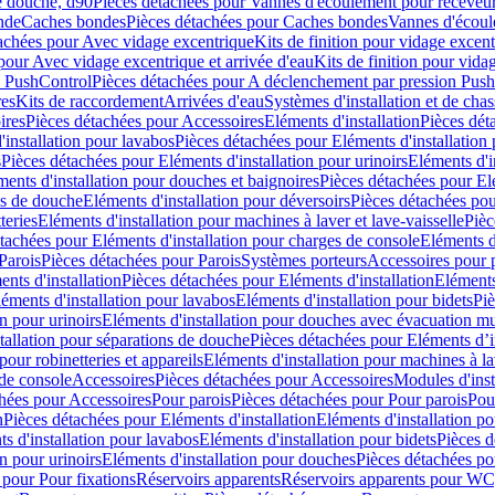
e douche, d90
Pièces détachées pour Vannes d'écoulement pour receveu
nde
Caches bondes
Pièces détachées pour Caches bondes
Vannes d'écoul
achées pour Avec vidage excentrique
Kits de finition pour vidage excen
pour Avec vidage excentrique et arrivée d'eau
Kits de finition pour vida
n PushControl
Pièces détachées pour A déclenchement par pression Pus
res
Kits de raccordement
Arrivées d'eau
Systèmes d'installation et de chas
ires
Pièces détachées pour Accessoires
Eléments d'installation
Pièces dét
'installation pour lavabos
Pièces détachées pour Eléments d'installation
s
Pièces détachées pour Eléments d'installation pour urinoirs
Eléments d'i
ments d'installation pour douches et baignoires
Pièces détachées pour Elé
ns de douche
Eléments d'installation pour déversoirs
Pièces détachées pou
teries
Eléments d'installation pour machines à laver et lave-vaisselle
Pièc
tachées pour Eléments d'installation pour charges de console
Eléments d'
Parois
Pièces détachées pour Parois
Systèmes porteurs
Accessoires pour p
nts d'installation
Pièces détachées pour Eléments d'installation
Eléments
éments d'installation pour lavabos
Eléments d'installation pour bidets
Piè
n pour urinoirs
Eléments d'installation pour douches avec évacuation m
tallation pour séparations de douche
Pièces détachées pour Eléments d’i
pour robinetteries et appareils
Eléments d'installation pour machines à lav
 de console
Accessoires
Pièces détachées pour Accessoires
Modules d'inst
hées pour Accessoires
Pour parois
Pièces détachées pour Pour parois
Pou
n
Pièces détachées pour Eléments d'installation
Eléments d'installation 
s d'installation pour lavabos
Eléments d'installation pour bidets
Pièces d
n pour urinoirs
Eléments d'installation pour douches
Pièces détachées po
 pour Pour fixations
Réservoirs apparents
Réservoirs apparents pour WC,