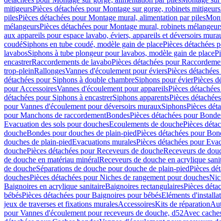
mitigeurs
Pièces détachées pour Montage sur gorge, robinets mitigeurs
piles
Pièces détachées pour Montage mural, alimentation par piles
Mont
mélangeurs
Pièces détachées pour Montage mural, robinets mélangeur
aux appareils pour espace lavabo, éviers, appareils et déversoirs mura
coudé
Siphons en tube coudé, modèle gain de place
Pièces détachées p
lavabos
Siphons à tube plongeur pour lavabos, modèle gain de place
P
encastrer
Raccordements de lavabo
Pièces détachées pour Raccordeme
trop-plein
Rallonges
Vannes d'écoulement pour éviers
Pièces détachées
détachées pour Siphons à double chambre
Siphons pour évier
Pièces d
pour Accessoires
Vannes d'écoulement pour appareils
Pièces détachées
détachées pour Siphons à encastrer
Siphons apparents
Pièces détachée
pour Vannes d'écoulement pour déversoirs muraux
Siphons
Pièces dét
pour Manchons de raccordement
Bondes
Pièces détachées pour Bonde
Evacuation des sols pour douches
Ecoulements de douche
Pièces déta
douche
Bondes pour douches de plain-pied
Pièces détachées pour Bon
douches de plain-pied
Evacuations murales
Pièces détachées pour Eva
douche
Pièces détachées pour Receveurs de douche
Receveurs de douch
de douche en matériau minéral
Receveurs de douche en acrylique sanit
de douche
Séparations de douche pour douche de plain-pied
Pièces dé
douches
Pièces détachées pour Niches de rangement pour douches
Nic
Baignoires en acrylique sanitaire
Baignoires rectangulaires
Pièces déta
bébés
Pièces détachées pour Baignoires pour bébés
Eléments d'installa
jeux de traverses et fixations murales
Accessoires
Kits de réparation
Aut
pour Vannes d'écoulement pour receveurs de douche, d52
Avec cache