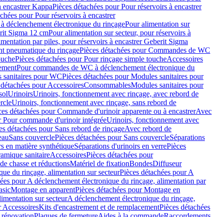
à encastrer Kappa
Pièces détachées pour Pour réservoirs à encastrer
chées pour Pour réservoirs à encastrer
 déclenchement électronique du rinçage
Pour alimentation sur
erit Sigma 12 cm
Pour alimentation sur secteur, pour réservoirs à
imentation par piles, pour réservoirs à encastrer Geberit Sigma
 pneumatique du rinçage
Pièces détachées pour Commandes de WC
ouche
Pièces détachées pour Pour rinçage simple touche
Accessoires
rement
Pour commandes de WC à déclenchement électronique du
 sanitaires pour WC
Pièces détachées pour Modules sanitaires pour
 détachées pour Accessoires
Consommables
Modules sanitaires pour
sol
Urinoirs
Urinoirs, fonctionnement avec rinçage, avec rebord de
rcle
Urinoirs, fonctionnement avec rinçage, sans rebord de
ces détachées pour Commande d'urinoir apparente ou à encastrer
Avec
r Pour commande d'urinoir intégrée
Urinoirs, fonctionnement avec
es détachées pour Sans rebord de rinçage
Avec rebord de
eau
Sans couvercle
Pièces détachées pour Sans couvercle
Séparations
rs en matière synthétique
Séparations d'urinoirs en verre
Pièces
ramique sanitaire
Accessoires
Pièces détachées pour
de chasse et réductions
Matériel de fixation
Bondes
Diffuseur
ue du rinçage, alimentation sur secteur
Pièces détachées pour A
ées pour A déclenchement électronique du rinçage, alimentation par
asic
Montage en apparent
Pièces détachées pour Montage en
imentation sur secteur
A déclenchement électronique du rinçage,
r Accessoires
Kits d'encastrement et de remplacement
Pièces détachées
 rénovation
Plaques de fermeture
Aides à la commande
Raccordements