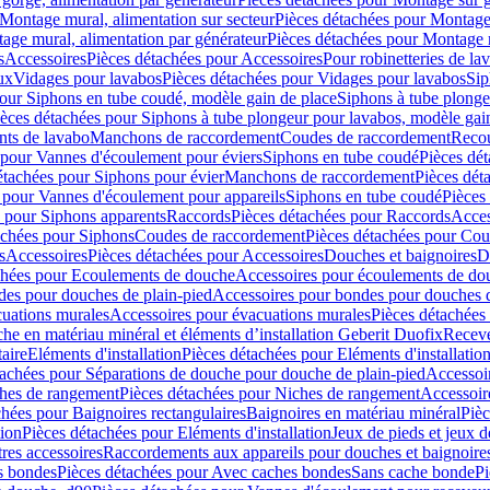
Montage mural, alimentation sur secteur
Pièces détachées pour Montage 
age mural, alimentation par générateur
Pièces détachées pour Montage m
s
Accessoires
Pièces détachées pour Accessoires
Pour robinetteries de la
ux
Vidages pour lavabos
Pièces détachées pour Vidages pour lavabos
Sip
our Siphons en tube coudé, modèle gain de place
Siphons à tube plonge
ièces détachées pour Siphons à tube plongeur pour lavabos, modèle gai
nts de lavabo
Manchons de raccordement
Coudes de raccordement
Reco
 pour Vannes d'écoulement pour éviers
Siphons en tube coudé
Pièces dé
étachées pour Siphons pour évier
Manchons de raccordement
Pièces dét
 pour Vannes d'écoulement pour appareils
Siphons en tube coudé
Pièces
s pour Siphons apparents
Raccords
Pièces détachées pour Raccords
Acces
achées pour Siphons
Coudes de raccordement
Pièces détachées pour Co
s
Accessoires
Pièces détachées pour Accessoires
Douches et baignoires
D
chées pour Ecoulements de douche
Accessoires pour écoulements de do
des pour douches de plain-pied
Accessoires pour bondes pour douches d
cuations murales
Accessoires pour évacuations murales
Pièces détachées
e en matériau minéral et éléments d’installation Geberit Duofix
Receve
aire
Eléments d'installation
Pièces détachées pour Eléments d'installatio
tachées pour Séparations de douche pour douche de plain-pied
Accessoi
hes de rangement
Pièces détachées pour Niches de rangement
Accessoir
chées pour Baignoires rectangulaires
Baignoires en matériau minéral
Pièc
tion
Pièces détachées pour Eléments d'installation
Jeux de pieds et jeux d
res accessoires
Raccordements aux appareils pour douches et baignoire
s bondes
Pièces détachées pour Avec caches bondes
Sans cache bonde
Pi