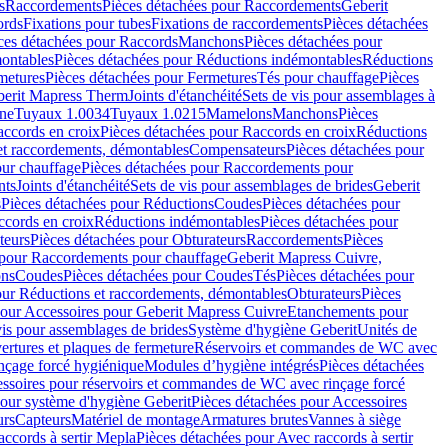
s
Raccordements
Pièces détachées pour Raccordements
Geberit
ords
Fixations pour tubes
Fixations de raccordements
Pièces détachées
ces détachées pour Raccords
Manchons
Pièces détachées pour
ontables
Pièces détachées pour Réductions indémontables
Réductions
metures
Pièces détachées pour Fermetures
Tés pour chauffage
Pièces
berit Mapress Therm
Joints d'étanchéité
Sets de vis pour assemblages à
one
Tuyaux 1.0034
Tuyaux 1.0215
Mamelons
Manchons
Pièces
ccords en croix
Pièces détachées pour Raccords en croix
Réductions
et raccordements, démontables
Compensateurs
Pièces détachées pour
ur chauffage
Pièces détachées pour Raccordements pour
nts
Joints d'étanchéité
Sets de vis pour assemblages de brides
Geberit
s
Pièces détachées pour Réductions
Coudes
Pièces détachées pour
ccords en croix
Réductions indémontables
Pièces détachées pour
teurs
Pièces détachées pour Obturateurs
Raccordements
Pièces
 pour Raccordements pour chauffage
Geberit Mapress Cuivre,
ons
Coudes
Pièces détachées pour Coudes
Tés
Pièces détachées pour
our Réductions et raccordements, démontables
Obturateurs
Pièces
pour Accessoires pour Geberit Mapress Cuivre
Etanchements pour
vis pour assemblages de brides
Système d'hygiène Geberit
Unités de
rtures et plaques de fermeture
Réservoirs et commandes de WC avec
inçage forcé hygiénique
Modules d’hygiène intégrés
Pièces détachées
essoires pour réservoirs et commandes de WC avec rinçage forcé
our système d'hygiène Geberit
Pièces détachées pour Accessoires
urs
Capteurs
Matériel de montage
Armatures brutes
Vannes à siège
accords à sertir Mepla
Pièces détachées pour Avec raccords à sertir