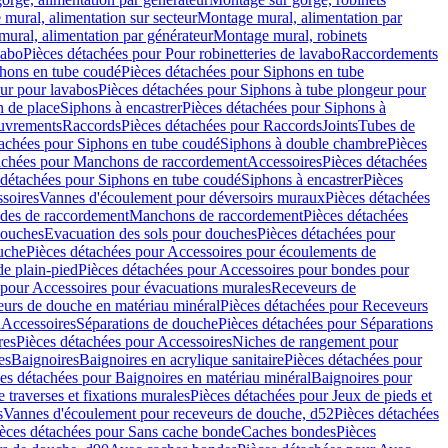
mural, alimentation sur secteur
Montage mural, alimentation par
ural, alimentation par générateur
Montage mural, robinets
vabo
Pièces détachées pour Pour robinetteries de lavabo
Raccordements
hons en tube coudé
Pièces détachées pour Siphons en tube
ur pour lavabos
Pièces détachées pour Siphons à tube plongeur pour
n de place
Siphons à encastrer
Pièces détachées pour Siphons à
uvrements
Raccords
Pièces détachées pour Raccords
Joints
Tubes de
tachées pour Siphons en tube coudé
Siphons à double chambre
Pièces
achées pour Manchons de raccordement
Accessoires
Pièces détachées
 détachées pour Siphons en tube coudé
Siphons à encastrer
Pièces
soires
Vannes d'écoulement pour déversoirs muraux
Pièces détachées
udes de raccordement
Manchons de raccordement
Pièces détachées
ouches
Evacuation des sols pour douches
Pièces détachées pour
uche
Pièces détachées pour Accessoires pour écoulements de
e plain-pied
Pièces détachées pour Accessoires pour bondes pour
 pour Accessoires pour évacuations murales
Receveurs de
urs de douche en matériau minéral
Pièces détachées pour Receveurs
n
Accessoires
Séparations de douche
Pièces détachées pour Séparations
res
Pièces détachées pour Accessoires
Niches de rangement pour
es
Baignoires
Baignoires en acrylique sanitaire
Pièces détachées pour
es détachées pour Baignoires en matériau minéral
Baignoires pour
e traverses et fixations murales
Pièces détachées pour Jeux de pieds et
s
Vannes d'écoulement pour receveurs de douche, d52
Pièces détachées
èces détachées pour Sans cache bonde
Caches bondes
Pièces