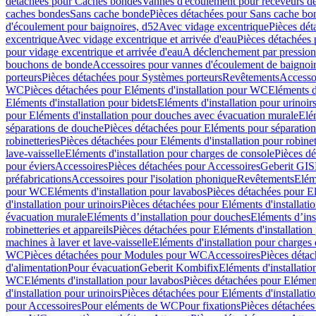
détachées pour Caches bondes
Vannes d'écoulement pour receveurs d
caches bondes
Sans cache bonde
Pièces détachées pour Sans cache bo
d'écoulement pour baignoires, d52
Avec vidage excentrique
Pièces dét
excentrique
Avec vidage excentrique et arrivée d'eau
Pièces détachées 
pour vidage excentrique et arrivée d'eau
A déclenchement par pressio
bouchons de bonde
Accessoires pour vannes d'écoulement de baignoi
porteurs
Pièces détachées pour Systèmes porteurs
Revêtements
Accesso
WC
Pièces détachées pour Eléments d'installation pour WC
Eléments d
Eléments d'installation pour bidets
Eléments d'installation pour urinoir
pour Eléments d'installation pour douches avec évacuation murale
Elé
séparations de douche
Pièces détachées pour Eléments pour séparatio
robinetteries
Pièces détachées pour Eléments d'installation pour robinet
lave-vaisselle
Eléments d'installation pour charges de console
Pièces dé
pour éviers
Accessoires
Pièces détachées pour Accessoires
Geberit GIS
préfabrications
Accessoires pour l'isolation phonique
Revêtements
Eléme
pour WC
Eléments d'installation pour lavabos
Pièces détachées pour El
d'installation pour urinoirs
Pièces détachées pour Eléments d'installatio
évacuation murale
Eléments d’installation pour douches
Eléments d’ins
robinetteries et appareils
Pièces détachées pour Eléments d'installation 
machines à laver et lave-vaisselle
Eléments d'installation pour charges
WC
Pièces détachées pour Modules pour WC
Accessoires
Pièces détac
d'alimentation
Pour évacuation
Geberit Kombifix
Eléments d'installatio
WC
Eléments d'installation pour lavabos
Pièces détachées pour Elément
d'installation pour urinoirs
Pièces détachées pour Eléments d'installatio
pour Accessoires
Pour eléments de WC
Pour fixations
Pièces détachées