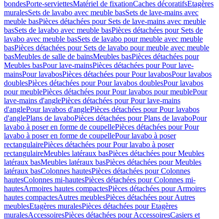
bondes
Porte-serviettes
Matériel de fixation
Caches décoratifs
Etagères
murales
Sets de lavabo avec meuble bas
Sets de lave-mains avec
meuble bas
Pièces détachées pour Sets de lave-mains avec meuble
bas
Sets de lavabo avec meuble bas
Pièces détachées pour Sets de
lavabo avec meuble bas
Sets de lavabo pour meuble avec meuble
bas
Pièces détachées pour Sets de lavabo pour meuble avec meuble
bas
Meubles de salle de bains
Meubles bas
Pièces détachées pour
Meubles bas
Pour lave-mains
Pièces détachées pour Pour lave-
mains
Pour lavabos
Pièces détachées pour Pour lavabos
Pour lavabos
doubles
Pièces détachées pour Pour lavabos doubles
Pour lavabos
pour meuble
Pièces détachées pour Pour lavabos pour meuble
Pour
lave-mains d'angle
Pièces détachées pour Pour lave-mains
d'angle
Pour lavabos d'angle
Pièces détachées pour Pour lavabos
d'angle
Plans de lavabo
Pièces détachées pour Plans de lavabo
Pour
lavabo à poser en forme de coupelle
Pièces détachées pour Pour
lavabo à poser en forme de coupelle
Pour lavabo à poser
rectangulaire
Pièces détachées pour Pour lavabo à poser
rectangulaire
Meubles latéraux bas
Pièces détachées pour Meubles
latéraux bas
Meubles latéraux bas
Pièces détachées pour Meubles
latéraux bas
Colonnes hautes
Pièces détachées pour Colonnes
hautes
Colonnes mi-hautes
Pièces détachées pour Colonnes mi-
hautes
Armoires hautes compactes
Pièces détachées pour Armoires
hautes compactes
Autres meubles
Pièces détachées pour Autres
meubles
Etagères murales
Pièces détachées pour Etagères
murales
Accessoires
Pièces détachées pour Accessoires
Casiers et