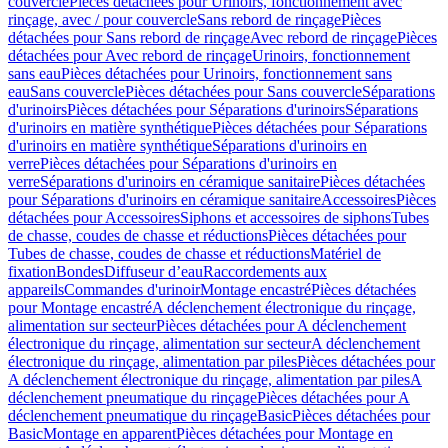
couvercle
Pièces détachées pour Urinoirs, fonctionnement avec
rinçage, avec / pour couvercle
Sans rebord de rinçage
Pièces
détachées pour Sans rebord de rinçage
Avec rebord de rinçage
Pièces
détachées pour Avec rebord de rinçage
Urinoirs, fonctionnement
sans eau
Pièces détachées pour Urinoirs, fonctionnement sans
eau
Sans couvercle
Pièces détachées pour Sans couvercle
Séparations
d'urinoirs
Pièces détachées pour Séparations d'urinoirs
Séparations
d'urinoirs en matière synthétique
Pièces détachées pour Séparations
d'urinoirs en matière synthétique
Séparations d'urinoirs en
verre
Pièces détachées pour Séparations d'urinoirs en
verre
Séparations d'urinoirs en céramique sanitaire
Pièces détachées
pour Séparations d'urinoirs en céramique sanitaire
Accessoires
Pièces
détachées pour Accessoires
Siphons et accessoires de siphons
Tubes
de chasse, coudes de chasse et réductions
Pièces détachées pour
Tubes de chasse, coudes de chasse et réductions
Matériel de
fixation
Bondes
Diffuseur d’eau
Raccordements aux
appareils
Commandes d'urinoir
Montage encastré
Pièces détachées
pour Montage encastré
A déclenchement électronique du rinçage,
alimentation sur secteur
Pièces détachées pour A déclenchement
électronique du rinçage, alimentation sur secteur
A déclenchement
électronique du rinçage, alimentation par piles
Pièces détachées pour
A déclenchement électronique du rinçage, alimentation par piles
A
déclenchement pneumatique du rinçage
Pièces détachées pour A
déclenchement pneumatique du rinçage
Basic
Pièces détachées pour
Basic
Montage en apparent
Pièces détachées pour Montage en