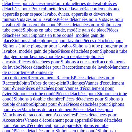
détachées pour Accessoires
Pour robinetteries de lavabo
Pièces
détachées pour Pour robinetteries de lavabo
Raccordements aux
appareils pour espace lavabo, éviers, appareils et déversoirs
muraux
Vidages pour lavabos
Pièces détachées pour Vidages pour
lavabos
Siphons en tube coudé
Pièces détachées pour Siphons en
tube coudé
Siphons en tube coudé, modèle gain de place
Pièces
détachées pour Siphons en tube coudé, modèle gain de
place
Siphons à tube plongeur pour lavabos
Pièces détachées pour
Siphons à tube plongeur pour lavabos
Siphons à tube plongeur pour
lavabos, modèle gain de place
Pièces détachées pour Siphons à tube
plongeur pour lavabos, modèle gain de place
Siphons à
encastrer
Pièces détachées pour Siphons à encastrer
Raccordements
de lavabo
Pièces détachées pour Raccordements de lavabo
Manchons
de raccordement
Coudes de
raccordement
Recouvrements
Raccords
Pièces détachées pour
Raccords
Joints
Tubes de trop-plein
Rallonges
Vannes d'écoulement
pour éviers
Pièces détachées pour Vannes d'écoulement pour
éviers
Siphons en tube coudé
Pièces détachées pour Siphons en tube
coudé
Siphons à double chambre
Pièces détachées pour Siphons à
double chambre
Siphons pour évier
Pièces détachées pour Siphons
pour évier
Manchons de raccordement
Pièces détachées pour
Manchons de raccordement
Accessoires
Pièces détachées pour
Accessoires
Vannes d'écoulement pour appareils
Pièces détachées
pour Vannes d'écoulement pour appareils
Siphons en tube
coudé
Pièces détachées pour Siphons en tube coudé
Siphons à