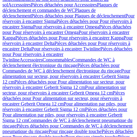
sol
Accessoires
Pièces détachées pour Accessoires
Plaques de
déclenchement et commandes de WC
Plaques de
déclenchement
Pièces détachées pour Plaques de déclenchement
Pour
réservoirs à encastrer Sigma
Pièces détachées pour Pour réservoirs à
encastrer Sigma
Pour réservoirs à encastrer Omega
Pièces détachées
pour Pour réservoirs à encastrer Omega
Pour réservoirs à encastrer
Kappa
Pièces détachées pour Pour réservoirs à encastrer Kappa
Pour
réservoirs à encastrer Delta
Pièces détachées pour Pour réservoirs à
encastrer Delta
Pour réservoirs à encastrer Twinline
Pièces détachées
pour Pour réservoirs à encastrer
Twinline
Accessoires
Consommables
Commandes de WC à
déclenchement électronique du rinçage
Pièces détachées pour
Commandes de WC à déclenchement électronique du rinçage
Pour
alimentation sur secteur, pour réservoirs à encastrer Geberit Sigma
12 cm
Pièces détachées pour Pour alimentation sur secteur, pour
réservoirs à encastrer Geberit Sigma 12 cm
Pour alimentation sur
secteur, pour réservoirs à encastrer Geberit Omega 12 cm
Pièces
détachées pour Pour alimentation sur secteur, pour réservoirs à
encastrer Geberit Omega 12 cm
Pour alimentation par piles, pour
réservoirs à encastrer Geberit Sigma 12 cm
Pièces détachées pour
Pour alimentation par piles, pour réservoirs à encastrer Geberit
Sigma 12 cm
Commandes de WC à déclenchement pneumatique du
rinçage
Pièces détachées pour Commandes de WC à déclenchement
pneumatique du rinçage
Pour rinçage double touche
Pièces détachées
pour Pour rinçage double touche
Pour rinçage simple touche
Pièces