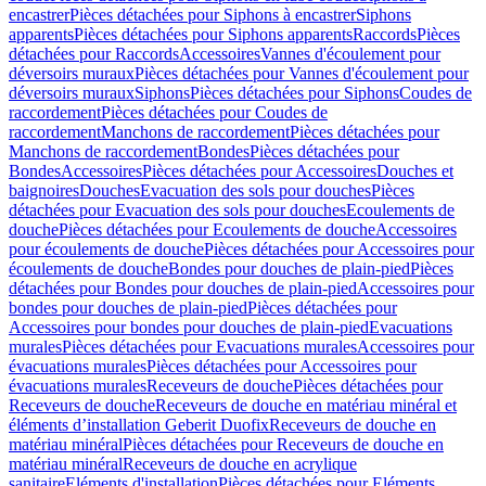
encastrer
Pièces détachées pour Siphons à encastrer
Siphons
apparents
Pièces détachées pour Siphons apparents
Raccords
Pièces
détachées pour Raccords
Accessoires
Vannes d'écoulement pour
déversoirs muraux
Pièces détachées pour Vannes d'écoulement pour
déversoirs muraux
Siphons
Pièces détachées pour Siphons
Coudes de
raccordement
Pièces détachées pour Coudes de
raccordement
Manchons de raccordement
Pièces détachées pour
Manchons de raccordement
Bondes
Pièces détachées pour
Bondes
Accessoires
Pièces détachées pour Accessoires
Douches et
baignoires
Douches
Evacuation des sols pour douches
Pièces
détachées pour Evacuation des sols pour douches
Ecoulements de
douche
Pièces détachées pour Ecoulements de douche
Accessoires
pour écoulements de douche
Pièces détachées pour Accessoires pour
écoulements de douche
Bondes pour douches de plain-pied
Pièces
détachées pour Bondes pour douches de plain-pied
Accessoires pour
bondes pour douches de plain-pied
Pièces détachées pour
Accessoires pour bondes pour douches de plain-pied
Evacuations
murales
Pièces détachées pour Evacuations murales
Accessoires pour
évacuations murales
Pièces détachées pour Accessoires pour
évacuations murales
Receveurs de douche
Pièces détachées pour
Receveurs de douche
Receveurs de douche en matériau minéral et
éléments d’installation Geberit Duofix
Receveurs de douche en
matériau minéral
Pièces détachées pour Receveurs de douche en
matériau minéral
Receveurs de douche en acrylique
sanitaire
Eléments d'installation
Pièces détachées pour Eléments