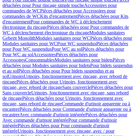
détachées pour Pour rinçage simple touche
Accessoires pour
commandes de WC
Pièces détachées pour Accessoires pour
commandes de WC
Kits d'encastrement
Pièces détachées pour Kits
d'encastrement
Pour commandes de WC à déclenchement
électronique du rinçage
Pièces détachées pour Pour commandes de
WC à déclenchement électronique du rinçage
Modules sanitaires
Geberit Monolith
Modules sanitaires pour WC
Pièces détachées pour
Modules sanitaires pour WC
Pour WC suspendus
Pièces détachées
pour Pour WC suspendus
Pour WC au sol
Pièces détachées pour
Pour WC au sol
Accessoires
Pièces détachées pour
Accessoires
Consommables
Modules sanitaires pour bidets
Pièces
détachées pour Modules sanitaires pour bidets
Pour bidets suspendus
et au sol
Pièces détachées pour Pour bidets suspendus et au
sol
Urinoirs
Urinoirs, fonctionnement avec rinçage, avec rebord de
rinçage
Pièces détachées pour Urinoirs, fonctionnement avec
rinçage, avec rebord de rinçage
Sans couvercle
Pièces détachées pour
Sans couvercle
Urinoirs, fonctionnement avec rinçage, sans rebord
de rinçage
Pièces détachées pour Urinoirs, fonctionnement avec
rinçage, sans rebord de rinçage
Commande d'urinoir apparente ou à
encastrer
Pièces détachées pour Commande d'urinoir apparente ou à
encastrer
Avec commande d'urinoir intégrée
Pièces détachées pour
Avec commande d'urinoir intégrée
Pour commande d'urinoir
intégrée
Pièces détachées pour Pour commande d'urinoir
intégrée
Urinoirs, fonctionnement avec rinçage, avec / pour