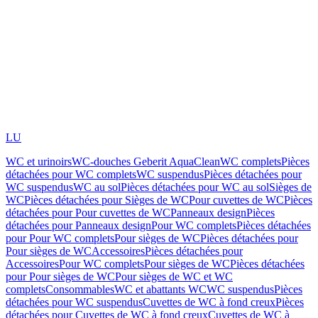
LU
WC et urinoirs
WC-douches Geberit AquaClean
WC complets
Pièces
détachées pour WC complets
WC suspendus
Pièces détachées pour
WC suspendus
WC au sol
Pièces détachées pour WC au sol
Sièges de
WC
Pièces détachées pour Sièges de WC
Pour cuvettes de WC
Pièces
détachées pour Pour cuvettes de WC
Panneaux design
Pièces
détachées pour Panneaux design
Pour WC complets
Pièces détachées
pour Pour WC complets
Pour sièges de WC
Pièces détachées pour
Pour sièges de WC
Accessoires
Pièces détachées pour
Accessoires
Pour WC complets
Pour sièges de WC
Pièces détachées
pour Pour sièges de WC
Pour sièges de WC et WC
complets
Consommables
WC et abattants WC
WC suspendus
Pièces
détachées pour WC suspendus
Cuvettes de WC à fond creux
Pièces
détachées pour Cuvettes de WC à fond creux
Cuvettes de WC à