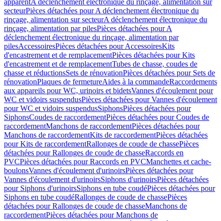
apparent
A déclenchement électronique du rinçage, alimentation sur
secteur
Pièces détachées pour A déclenchement électronique du
rinçage, alimentation sur secteur
A déclenchement électronique du
rinçage, alimentation par piles
Pièces détachées pour A
déclenchement électronique du rinçage, alimentation par
piles
Accessoires
Pièces détachées pour Accessoires
Kits
d'encastrement et de remplacement
Pièces détachées pour Kits
d'encastrement et de remplacement
Tubes de chasse, coudes de
chasse et réductions
Sets de rénovation
Pièces détachées pour Sets de
rénovation
Plaques de fermeture
Aides à la commande
Raccordements
aux appareils pour WC, urinoirs et bidets
Vannes d'écoulement pour
WC et vidoirs suspendus
Pièces détachées pour Vannes d'écoulement
pour WC et vidoirs suspendus
Siphons
Pièces détachées pour
Siphons
Coudes de raccordement
Pièces détachées pour Coudes de
raccordement
Manchons de raccordement
Pièces détachées pour
Manchons de raccordement
Kits de raccordement
Pièces détachées
pour Kits de raccordement
Rallonges de coude de chasse
Pièces
détachées pour Rallonges de coude de chasse
Raccords en
PVC
Pièces détachées pour Raccords en PVC
Manchettes et cache-
boulons
Vannes d'écoulement d'urinoirs
Pièces détachées pour
Vannes d'écoulement d'urinoirs
Siphons d'urinoirs
Pièces détachées
pour Siphons d'urinoirs
Siphons en tube coudé
Pièces détachées pour
Siphons en tube coudé
Rallonges de coude de chasse
Pièces
détachées pour Rallonges de coude de chasse
Manchons de
raccordement
Pièces détachées pour Manchons de