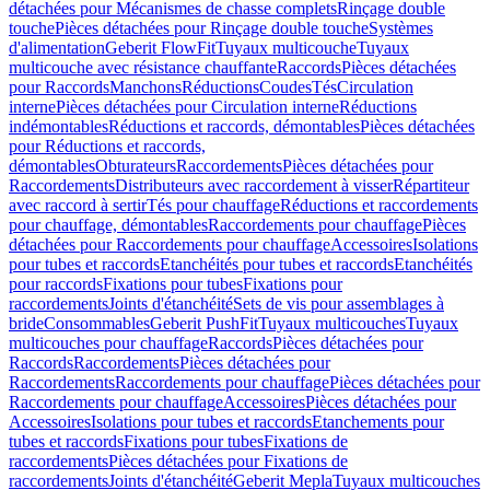
détachées pour Mécanismes de chasse complets
Rinçage double
touche
Pièces détachées pour Rinçage double touche
Systèmes
d'alimentation
Geberit FlowFit
Tuyaux multicouche
Tuyaux
multicouche avec résistance chauffante
Raccords
Pièces détachées
pour Raccords
Manchons
Réductions
Coudes
Tés
Circulation
interne
Pièces détachées pour Circulation interne
Réductions
indémontables
Réductions et raccords, démontables
Pièces détachées
pour Réductions et raccords,
démontables
Obturateurs
Raccordements
Pièces détachées pour
Raccordements
Distributeurs avec raccordement à visser
Répartiteur
avec raccord à sertir
Tés pour chauffage
Réductions et raccordements
pour chauffage, démontables
Raccordements pour chauffage
Pièces
détachées pour Raccordements pour chauffage
Accessoires
Isolations
pour tubes et raccords
Etanchéités pour tubes et raccords
Etanchéités
pour raccords
Fixations pour tubes
Fixations pour
raccordements
Joints d'étanchéité
Sets de vis pour assemblages à
bride
Consommables
Geberit PushFit
Tuyaux multicouches
Tuyaux
multicouches pour chauffage
Raccords
Pièces détachées pour
Raccords
Raccordements
Pièces détachées pour
Raccordements
Raccordements pour chauffage
Pièces détachées pour
Raccordements pour chauffage
Accessoires
Pièces détachées pour
Accessoires
Isolations pour tubes et raccords
Etanchements pour
tubes et raccords
Fixations pour tubes
Fixations de
raccordements
Pièces détachées pour Fixations de
raccordements
Joints d'étanchéité
Geberit Mepla
Tuyaux multicouches