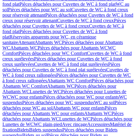
fond plat
Pièces détachées pour Cuvettes de WC à fond plat
WC au
sol
Pièces détachées pour WC au sol
Cuvettes de WC à fond creux
pour réservoir attenant
Pièces détachées pour Cuvettes de WC à fond
creux pour réservoir attenant
Cuvettes de WC à fond creux
Pièces
détachées pour Cuvettes de WC à fond creux
Cuvettes de WC à
fond plat
Pièces détachées pour Cuvettes de WC à fond
plat
Réservoirs apparents pour WC, en céramique
sanitaire
Attenant
Abattants WC
Pièces détachées pour Abattants
WC
Abattants WC
Pièces détachées pour Abattants WC
WC
Comfort
Pièces détachées pour WC Comfort
Cuvettes de WC à fond
creux surélevées
Pièces détachées pour Cuvettes de WC à fond
creux surélevées
Cuvettes de WC à fond plat surélevées
Pièces
détachées pour Cuvettes de WC à fond plat surélevées
Cuvettes de
WC à fond creux rallongées
Pièces détachées pour Cuvettes de WC
à fond creux rallongées
Abattants WC Comfort
Pièces détachées pour
Abattants WC Comfort
Abattants WC
Pièces détachées pour
Abattants WC
Lunettes de WC
Pièces détachées pour Lunettes de
WC
WC pour enfants
Pièces détachées pour WC pour enfants
WC
suspendus
Pièces détachées pour WC suspendus
WC au sol
Pièces
détachées pour WC au sol
Abattants WC pour enfants
Pièces
détachées pour Abattants WC pour enfants
Abattants WC
Pièces
détachées pour Abattants WC
Lunettes de WC
Pièces détachées pour
Lunettes de WC
WC plain-pied
Avec rinçage
Accessoires
Matériel de
fixation
Bidets
Bidets suspendus
Pièces détachées pour Bidets
suspendus
Bidets au sol
Pièces détachées pour Bidets au