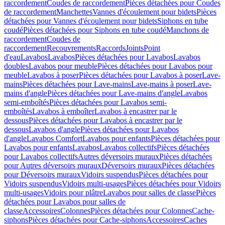
raccordement
Coudes de raccordement
Pièces détachées pour Coudes
de raccordement
Manchettes
Vannes d'écoulement pour bidets
Pièces
détachées pour Vannes d'écoulement pour bidets
Siphons en tube
coudé
Pièces détachées pour Siphons en tube coudé
Manchons de
raccordement
Coudes de
raccordement
Recouvrements
Raccords
Joints
Point
d'eau
Lavabos
Lavabos
Pièces détachées pour Lavabos
Lavabos
doubles
Lavabos pour meuble
Pièces détachées pour Lavabos pour
meuble
Lavabos à poser
Pièces détachées pour Lavabos à poser
Lave-
mains
Pièces détachées pour Lave-mains
Lave-mains à poser
Lave-
mains d'angle
Pièces détachées pour Lave-mains d'angle
Lavabos
semi-emboîtés
Pièces détachées pour Lavabos semi-
emboîtés
Lavabos à emboîter
Lavabos à encastrer par le
dessous
Pièces détachées pour Lavabos à encastrer par le
dessous
Lavabos d'angle
Pièces détachées pour Lavabos
d'angle
Lavabos Comfort
Lavabos pour enfants
Pièces détachées pour
Lavabos pour enfants
Lavabos
Lavabos collectifs
Pièces détachées
pour Lavabos collectifs
Autres déversoirs muraux
Pièces détachées
pour Autres déversoirs muraux
Déversoirs muraux
Pièces détachées
pour Déversoirs muraux
Vidoirs suspendus
Pièces détachées pour
Vidoirs suspendus
Vidoirs multi-usages
Pièces détachées pour Vidoirs
multi-usages
Vidoirs pour plâtre
Lavabos pour salles de classe
Pièces
détachées pour Lavabos pour salles de
classe
Accessoires
Colonnes
Pièces détachées pour Colonnes
Cache-
siphons
Pièces détachées pour Cache-siphons
Accessoires
Caches