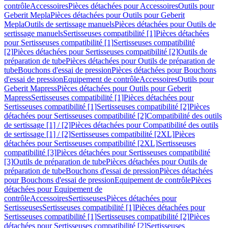
contrôle
Accessoires
Pièces détachées pour Accessoires
Outils pour
Geberit Mepla
Pièces détachées pour Outils pour Geberit
Mepla
Outils de sertissage manuels
Pièces détachées pour Outils de
sertissage manuels
Sertisseuses compatibilité [1]
Pièces détachées
pour Sertisseuses compatibilité [1]
Sertisseuses compatibilité
[2]
Pièces détachées pour Sertisseuses compatibilité [2]
Outils de
préparation de tube
Pièces détachées pour Outils de préparation de
tube
Bouchons d'essai de pression
Pièces détachées pour Bouchons
d'essai de pression
Equipement de contrôle
Accessoires
Outils pour
Geberit Mapress
Pièces détachées pour Outils pour Geberit
Mapress
Sertisseuses compatibilité [1]
Pièces détachées pour
Sertisseuses compatibilité [1]
Sertisseuses compatibilité [2]
Pièces
détachées pour Sertisseuses compatibilité [2]
Compatibilité des outils
de sertissage [1] / [2]
Pièces détachées pour Compatibilité des outils
de sertissage [1] / [2]
Sertisseuses compatibilité [2XL]
Pièces
détachées pour Sertisseuses compatibilité [2XL]
Sertisseuses
compatibilité [3]
Pièces détachées pour Sertisseuses compatibilité
[3]
Outils de préparation de tube
Pièces détachées pour Outils de
préparation de tube
Bouchons d'essai de pression
Pièces détachées
pour Bouchons d'essai de pression
Equipement de contrôle
Pièces
détachées pour Equipement de
contrôle
Accessoires
Sertisseuses
Pièces détachées pour
Sertisseuses
Sertisseuses compatibilité [1]
Pièces détachées pour
Sertisseuses compatibilité [1]
Sertisseuses compatibilité [2]
Pièces
détachées pour Sertisseuses compatibilité [2]
Sertisseuses