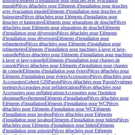
urinoirs
Eléments d'installation pour douches avec évacuation
murale
Pièces détachées pour Eléments d'installation pour douches
avec évacuation murale
Eléments d'installation pour douches et
baignoires
Pièces détachées pour Eléments d'installation pour
douches et baignoires
Eléments pour séparations de douche
Pièces
détachées pour Eléments pour séparations de douche
Eléments
d'installation pour déversoirs
Pièces détachées pour Eléments
d'installation pour déversoirs
Eléments d'installation pour
robinetteries
Pièces détachées pour Eléments d'installation pour
robinetteries
Eléments d'installation pour machines à laver et lave-
vaisselle
Pièces détachées pour Eléments d'installation pour machines
à laver et lave-vaisselle
Eléments d'installation pour charges de
console
Pièces détachées pour Eléments d'installation pour charges
de console
Eléments d'installation pour éviers
Pièces détachées pour
Eléments d'installation pour éviers
Accessoires
Pièces détachées pour
Accessoires
Geberit GIS
Parois
Pièces détachées pour Parois
Systèmes
porteurs
Accessoires pour préfabrications
Pièces détachées pour
Accessoires pour préfabrications
Accessoires pour l'isolation
phonique
Revêtements
Eléments d'installation
Pièces détachées pour
Eléments d'installation
Eléments d'installation pour WC
Pièces
détachées pour Eléments d'installation pour WC
Eléments
d'installation pour lavabos
Pièces détachées pour Eléments
d'installation pour lavabos
Eléments d'installation pour bidets
Pièces
détachées pour Eléments d'installation pour bidets
Eléments
d'installation pour urinoirs
Pièces détachées pour Eléments