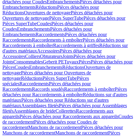
détachées pour Coudes
Embranchements
Pièces détachées pour
Embranchements
Réductions
Pièces détachées pour
Réductions
Ouvertures de nettoyage
Pièces détachées pour
Ouvertures de nettoyage
Pièces SuperTube
Pièces détachées pour
Pièces SuperTube
Coudes
Pièces détachées pour
Coudes
Embranchements
Pièces détachées pour
Embranchements
Raccordements
Pièces détachées pour
Raccordements
Raccordements à emboîter
Pièces détachées pour
Raccordements à emboîter
Raccordements à griffes
Réductions sur
d'autres matériaux
Accessoires
Pièces détachées pour
Accessoires
Colliers
Obturateurs
Joints
Pièces détachées pour
Joints
Consommables
Geberit PE
Tuyaux
Pièces
Pièces détachées pour
Pièces
Coudes
Embranchements
Réductions
Ouvertures de
nettoyage
Pièces détachées pour Ouvertures de
nettoyage
Réductions
Pièces SuperTube
Pièces
spéciales
Raccordements
Pièces détachées pour
Raccordements
Raccords soudés
Raccordements à emboîter
Pièces
détachées pour Raccordements à emboîter
Réductions sur d'autres
matériaux
Pièces détachées pour Réductions sur d'autres
matériaux
Assemblages filetés
Pièces détachées pour Assemblages
filetés
Assemblages de bride
Collerettes
Raccordements aux
appareils
Pièces détachées pour Raccordements aux appareils
Coudes
de raccordement
Pièces détachées pour Coudes de
raccordement
Manchons de raccordement
Pièces détachées pour
Manchons de raccordement
Manchons de raccordement
Pièces