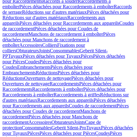
pour Raccordements
Raccords à souder
Raccordements à
emboîter
Pièces détachées pour Raccordements à emboîter
Raccords
de serrage
Réductions sur d'autres matériaux
Pièces détachées pour
Réductions sur d'autres matériaux
Raccordements aux
appareils
Pièces détachées pour Raccordements aux appareils
Coudes
de raccordement
Pièces détachées pour Coudes de
raccordement
Manchons de raccordement à emboîter
Pièces
détachées pour Manchons de raccordement à
emboîter
Accessoires
Colliers
Fixations pour
colliers
Obturateurs
Joints
Consommables
Geberit Silent-
PP
Tuyaux
Pièces détachées pour Tuyaux
Pièces
Pièces détachées
pour Pièces
Coudes
Pièces détachées pour
Coudes
Embranchements
Pièces détachées pour
Embranchements
Réductions
Pièces détachées pour
Réductions
Ouvertures de nettoyage
Pièces détachées pour
Ouvertures de nettoyage
Raccordements
Pièces détachées pour
Raccordements
Raccordements à emboîter
Pièces détachées pour
Raccordements à emboîter
Raccordements à griffes
Réductions sur
d'autres matériaux
Raccordements aux appareils
Pièces détachées
pour Raccordements aux appareils
Coudes de raccordement
Pièces
détachées pour Coudes de raccordement
Manchons de
raccordement
Pièces détachées pour Manchons de
raccordement
Accessoires
Obturateurs
Joints
Cape de
protection
Consommables
Geberit Silent-Pro
Tuyaux
Pièces détachées
pour Tuyaux
Pièces
Pièces détachées pour Pièces
Coudes
Pièces