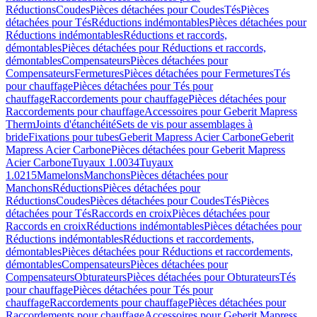
Réductions
Coudes
Pièces détachées pour Coudes
Tés
Pièces
détachées pour Tés
Réductions indémontables
Pièces détachées pour
Réductions indémontables
Réductions et raccords,
démontables
Pièces détachées pour Réductions et raccords,
démontables
Compensateurs
Pièces détachées pour
Compensateurs
Fermetures
Pièces détachées pour Fermetures
Tés
pour chauffage
Pièces détachées pour Tés pour
chauffage
Raccordements pour chauffage
Pièces détachées pour
Raccordements pour chauffage
Accessoires pour Geberit Mapress
Therm
Joints d'étanchéité
Sets de vis pour assemblages à
bride
Fixations pour tubes
Geberit Mapress Acier Carbone
Geberit
Mapress Acier Carbone
Pièces détachées pour Geberit Mapress
Acier Carbone
Tuyaux 1.0034
Tuyaux
1.0215
Mamelons
Manchons
Pièces détachées pour
Manchons
Réductions
Pièces détachées pour
Réductions
Coudes
Pièces détachées pour Coudes
Tés
Pièces
détachées pour Tés
Raccords en croix
Pièces détachées pour
Raccords en croix
Réductions indémontables
Pièces détachées pour
Réductions indémontables
Réductions et raccordements,
démontables
Pièces détachées pour Réductions et raccordements,
démontables
Compensateurs
Pièces détachées pour
Compensateurs
Obturateurs
Pièces détachées pour Obturateurs
Tés
pour chauffage
Pièces détachées pour Tés pour
chauffage
Raccordements pour chauffage
Pièces détachées pour
Raccordements pour chauffage
Accessoires pour Geberit Mapress