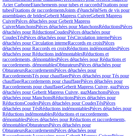
Acier Carbone
Etanchements pour tubes et raccords
Fixations pour
tubes
Fixations de raccordements
Joints d'étanchéité
Sets de vis pour
assemblages de brides
Geberit Mapress Cuivre
Geberit Mapress
Cuivre
Pièces détachées pour Geberit Mapress
Cuivre
Manchons
Pièces détachées pour Manchons
Réductions
Pièces
détachées pour Réductions
Coudes
Pièces détachées pour
Coudes
Tés
Pièces détachées pour Tés
Circulation interne
Pièces
détachées pour Circulation interne
Raccords en croix
Pièces
détachées pour Raccords en croix
Réductions indémontables
Pièces
détachées pour Réductions indémontables
Réductions et
raccordements, démontables
Pièces détachées pour Réductions et
raccordements, démontables
Obturateurs
Pièces détachées pour
Obturateurs
Raccordements
Pièces détachées pour
Raccordements
Tés pour chauffage
Pièces détachées pour Tés pour
chauffage
Raccordements pour chauffage
Pièces détachées pour
Raccordements pour chauffage
Geberit Mapress Cuivre, gaz
Pièces
détachées pour Geberit Mapress Cuivre, gaz
Manchons
Pièces
détachées pour Manchons
Réductions
Pièces détachées pour
Réductions
Coudes
Pièces détachées pour Coudes
Tés
Pièces
détachées pour Tés
Réductions indémontables
Pièces détachées pour
Réductions indémontables
Réductions et raccordements,
démontables
Pièces détachées pour Réductions et raccordements,
démontables
Obturateurs
Pièces détachées pour
Obturateurs
Raccordements
Pièces détachées pour
Raccordements
Accessoires pour Geberit Mapress Cuivre
Pièces