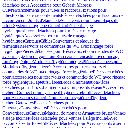
détachées pour Accessoires pour Geberit Mapress
Cuivre
Etanchements pour tubes et raccords
Fixations pour
tubes
Fixations de raccordements
Pièces détachées pour Fixations de
raccordements
Joints d'étanchéité
Sets de vis pour assemblages de
brides
Système d'hygiène Geberit
Unités de rinçage
hygiéniques
Pièces détachées pour Unités de rinçage
hygiéniques
Accessoires pour unités de rinçage
hygiéniques
Capteurs
Câbles
Couvertures et plaques de
fermeture
Réservoirs et commandes de WC avec rinçage forcé
hygiénique
Pièces détachées pour Réservoirs et commandes de WC
avec rinçage forcé hygiénique
Réservoirs à encastrer avec rinçage
forcé hygiénique
Modules d’hygiène intégrés
Pièces détachées pour
Modules d’hygiène intégrés
Accessoires pour réservoirs et
commandes de WC avec rinçage forcé hygiénique
Pièces détachées
pour Accessoires pour réservoirs et commandes de WC avec rinçage
forcé hygiénique
Capteurs
Câbles
Blocs d’alimentation
Pièces
détachées pour Blocs d’alimentation
Composants réseau
Accessoires
Geberit Connect pour système d'hygiène Geberit
Pièces détachées
pour Accessoires Geberit Connect pour système d'hygiène
Geberit
Gateways
Pièces détachées pour
Gateways
Convertisseurs
Pièces détachées pour
Convertisseurs
Capteurs
Matériel de montage
Armatures brutes
Vannes
à siège incliné
Pièces détachées pour Vannes à siège incliné
Avec
raccords à sertir FlowFit
Pièces détachées pour Avec raccords à sertir