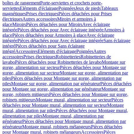
boîtes de rangement
Porte-serviettes et crochets porte-
serviettes
Eléments d'éclairage
Poignées
Jeux de pieds
Tableaux
magnétiques
Prises électriques
Pièces détachées pour Prises
électriques
Autres accessoires
Miroirs et armoires à
glace
Miroirs
Pièces détachées pour Miroirs
Avec éclairage
intégrée
Pièces détachées pour Avec éclairage intégrée
Armoires à
glace
Pièces détachées pour Armoires à glace
Avec éclairage
intégrée
Pièces détachées pour Avec éclairage intégrée
Sans éclairage
intégré
Pièces détachées pour Sans éclairage
intégré
Accessoires
Eléments d'éclairage
Poignées
Autres
accessoires
Prises électriques
Robinetteries
Robinetteries de
lavabo
Pièces détachées pour Robinetteries de lavabo
Montage sur
gorge, alimentation sur secteur
Pièces détachées pour Montage sur
gorge, alimentation sur secteur
Montage sur gorge, alimentation par
piles
Pièces détachées pour Montage sur gorge, alimentation par
piles
Montage sur gorge, alimentation par générateur
Pièces détachées
pour Montage sur gorge, alimentation par générateur
Montage sur
gorge, robinets mitigeurs
Pièces détachées pour Montage sur gorge,
robinets mitigeurs
Montage mural, alimentation sur secteur
Pièces
détachées pour Montage mural, alimentation sur secteur
Montage
mural, alimentation par piles
Pièces détachées pour Montage mural,
alimentation par piles
Montage mural, alimentation par
générateur
Pièces détachées pour Montage mural, alimentation par
générateur
Montage mural, robinets mélangeurs
Pièces détachées
pour Montage mural, robinets mélangeurs
Accessoires
Pièces