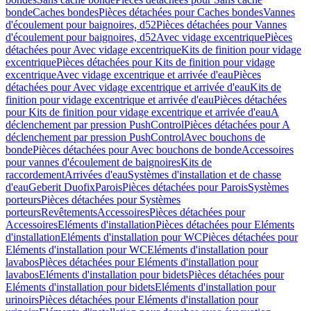
bonde
Caches bondes
Pièces détachées pour Caches bondes
Vannes
d'écoulement pour baignoires, d52
Pièces détachées pour Vannes
d'écoulement pour baignoires, d52
Avec vidage excentrique
Pièces
détachées pour Avec vidage excentrique
Kits de finition pour vidage
excentrique
Pièces détachées pour Kits de finition pour vidage
excentrique
Avec vidage excentrique et arrivée d'eau
Pièces
détachées pour Avec vidage excentrique et arrivée d'eau
Kits de
finition pour vidage excentrique et arrivée d'eau
Pièces détachées
pour Kits de finition pour vidage excentrique et arrivée d'eau
A
déclenchement par pression PushControl
Pièces détachées pour A
déclenchement par pression PushControl
Avec bouchons de
bonde
Pièces détachées pour Avec bouchons de bonde
Accessoires
pour vannes d'écoulement de baignoires
Kits de
raccordement
Arrivées d'eau
Systèmes d'installation et de chasse
d'eau
Geberit Duofix
Parois
Pièces détachées pour Parois
Systèmes
porteurs
Pièces détachées pour Systèmes
porteurs
Revêtements
Accessoires
Pièces détachées pour
Accessoires
Eléments d'installation
Pièces détachées pour Eléments
d'installation
Eléments d'installation pour WC
Pièces détachées pour
Eléments d'installation pour WC
Eléments d'installation pour
lavabos
Pièces détachées pour Eléments d'installation pour
lavabos
Eléments d'installation pour bidets
Pièces détachées pour
Eléments d'installation pour bidets
Eléments d'installation pour
urinoirs
Pièces détachées pour Eléments d'installation pour