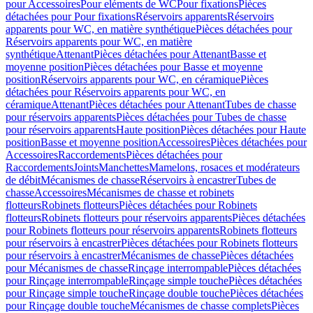
pour Accessoires
Pour eléments de WC
Pour fixations
Pièces
détachées pour Pour fixations
Réservoirs apparents
Réservoirs
apparents pour WC, en matière synthétique
Pièces détachées pour
Réservoirs apparents pour WC, en matière
synthétique
Attenant
Pièces détachées pour Attenant
Basse et
moyenne position
Pièces détachées pour Basse et moyenne
position
Réservoirs apparents pour WC, en céramique
Pièces
détachées pour Réservoirs apparents pour WC, en
céramique
Attenant
Pièces détachées pour Attenant
Tubes de chasse
pour réservoirs apparents
Pièces détachées pour Tubes de chasse
pour réservoirs apparents
Haute position
Pièces détachées pour Haute
position
Basse et moyenne position
Accessoires
Pièces détachées pour
Accessoires
Raccordements
Pièces détachées pour
Raccordements
Joints
Manchettes
Mamelons, rosaces et modérateurs
de débit
Mécanismes de chasse
Réservoirs à encastrer
Tubes de
chasse
Accessoires
Mécanismes de chasse et robinets
flotteurs
Robinets flotteurs
Pièces détachées pour Robinets
flotteurs
Robinets flotteurs pour réservoirs apparents
Pièces détachées
pour Robinets flotteurs pour réservoirs apparents
Robinets flotteurs
pour réservoirs à encastrer
Pièces détachées pour Robinets flotteurs
pour réservoirs à encastrer
Mécanismes de chasse
Pièces détachées
pour Mécanismes de chasse
Rinçage interrompable
Pièces détachées
pour Rinçage interrompable
Rinçage simple touche
Pièces détachées
pour Rinçage simple touche
Rinçage double touche
Pièces détachées
pour Rinçage double touche
Mécanismes de chasse complets
Pièces