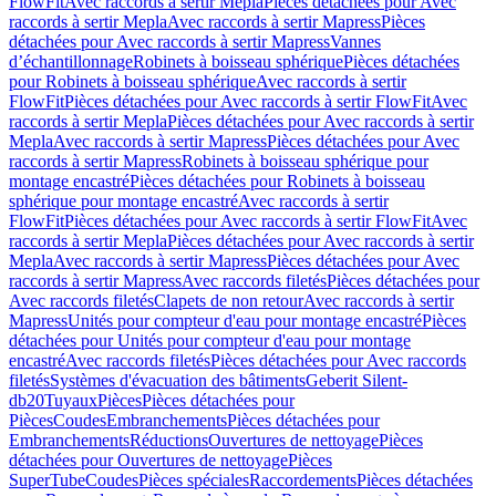
FlowFit
Avec raccords à sertir Mepla
Pièces détachées pour Avec
raccords à sertir Mepla
Avec raccords à sertir Mapress
Pièces
détachées pour Avec raccords à sertir Mapress
Vannes
d’échantillonnage
Robinets à boisseau sphérique
Pièces détachées
pour Robinets à boisseau sphérique
Avec raccords à sertir
FlowFit
Pièces détachées pour Avec raccords à sertir FlowFit
Avec
raccords à sertir Mepla
Pièces détachées pour Avec raccords à sertir
Mepla
Avec raccords à sertir Mapress
Pièces détachées pour Avec
raccords à sertir Mapress
Robinets à boisseau sphérique pour
montage encastré
Pièces détachées pour Robinets à boisseau
sphérique pour montage encastré
Avec raccords à sertir
FlowFit
Pièces détachées pour Avec raccords à sertir FlowFit
Avec
raccords à sertir Mepla
Pièces détachées pour Avec raccords à sertir
Mepla
Avec raccords à sertir Mapress
Pièces détachées pour Avec
raccords à sertir Mapress
Avec raccords filetés
Pièces détachées pour
Avec raccords filetés
Clapets de non retour
Avec raccords à sertir
Mapress
Unités pour compteur d'eau pour montage encastré
Pièces
détachées pour Unités pour compteur d'eau pour montage
encastré
Avec raccords filetés
Pièces détachées pour Avec raccords
filetés
Systèmes d'évacuation des bâtiments
Geberit Silent-
db20
Tuyaux
Pièces
Pièces détachées pour
Pièces
Coudes
Embranchements
Pièces détachées pour
Embranchements
Réductions
Ouvertures de nettoyage
Pièces
détachées pour Ouvertures de nettoyage
Pièces
SuperTube
Coudes
Pièces spéciales
Raccordements
Pièces détachées