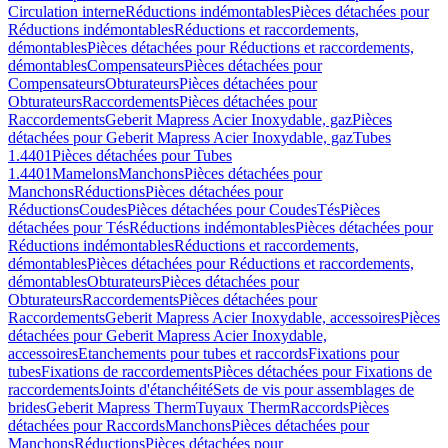
Circulation interne
Réductions indémontables
Pièces détachées pour
Réductions indémontables
Réductions et raccordements,
démontables
Pièces détachées pour Réductions et raccordements,
démontables
Compensateurs
Pièces détachées pour
Compensateurs
Obturateurs
Pièces détachées pour
Obturateurs
Raccordements
Pièces détachées pour
Raccordements
Geberit Mapress Acier Inoxydable, gaz
Pièces
détachées pour Geberit Mapress Acier Inoxydable, gaz
Tubes
1.4401
Pièces détachées pour Tubes
1.4401
Mamelons
Manchons
Pièces détachées pour
Manchons
Réductions
Pièces détachées pour
Réductions
Coudes
Pièces détachées pour Coudes
Tés
Pièces
détachées pour Tés
Réductions indémontables
Pièces détachées pour
Réductions indémontables
Réductions et raccordements,
démontables
Pièces détachées pour Réductions et raccordements,
démontables
Obturateurs
Pièces détachées pour
Obturateurs
Raccordements
Pièces détachées pour
Raccordements
Geberit Mapress Acier Inoxydable, accessoires
Pièces
détachées pour Geberit Mapress Acier Inoxydable,
accessoires
Etanchements pour tubes et raccords
Fixations pour
tubes
Fixations de raccordements
Pièces détachées pour Fixations de
raccordements
Joints d'étanchéité
Sets de vis pour assemblages de
brides
Geberit Mapress Therm
Tuyaux Therm
Raccords
Pièces
détachées pour Raccords
Manchons
Pièces détachées pour
Manchons
Réductions
Pièces détachées pour