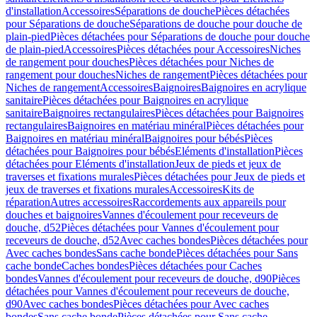
d'installation
Accessoires
Séparations de douche
Pièces détachées
pour Séparations de douche
Séparations de douche pour douche de
plain-pied
Pièces détachées pour Séparations de douche pour douche
de plain-pied
Accessoires
Pièces détachées pour Accessoires
Niches
de rangement pour douches
Pièces détachées pour Niches de
rangement pour douches
Niches de rangement
Pièces détachées pour
Niches de rangement
Accessoires
Baignoires
Baignoires en acrylique
sanitaire
Pièces détachées pour Baignoires en acrylique
sanitaire
Baignoires rectangulaires
Pièces détachées pour Baignoires
rectangulaires
Baignoires en matériau minéral
Pièces détachées pour
Baignoires en matériau minéral
Baignoires pour bébés
Pièces
détachées pour Baignoires pour bébés
Eléments d'installation
Pièces
détachées pour Eléments d'installation
Jeux de pieds et jeux de
traverses et fixations murales
Pièces détachées pour Jeux de pieds et
jeux de traverses et fixations murales
Accessoires
Kits de
réparation
Autres accessoires
Raccordements aux appareils pour
douches et baignoires
Vannes d'écoulement pour receveurs de
douche, d52
Pièces détachées pour Vannes d'écoulement pour
receveurs de douche, d52
Avec caches bondes
Pièces détachées pour
Avec caches bondes
Sans cache bonde
Pièces détachées pour Sans
cache bonde
Caches bondes
Pièces détachées pour Caches
bondes
Vannes d'écoulement pour receveurs de douche, d90
Pièces
détachées pour Vannes d'écoulement pour receveurs de douche,
d90
Avec caches bondes
Pièces détachées pour Avec caches
bondes
Sans cache bonde
Pièces détachées pour Sans cache