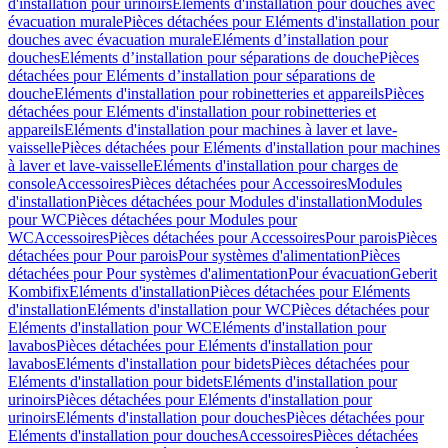
d'installation pour urinoirs
Eléments d'installation pour douches avec
évacuation murale
Pièces détachées pour Eléments d'installation pour
douches avec évacuation murale
Eléments d’installation pour
douches
Eléments d’installation pour séparations de douche
Pièces
détachées pour Eléments d’installation pour séparations de
douche
Eléments d'installation pour robinetteries et appareils
Pièces
détachées pour Eléments d'installation pour robinetteries et
appareils
Eléments d'installation pour machines à laver et lave-
vaisselle
Pièces détachées pour Eléments d'installation pour machines
à laver et lave-vaisselle
Eléments d'installation pour charges de
console
Accessoires
Pièces détachées pour Accessoires
Modules
d'installation
Pièces détachées pour Modules d'installation
Modules
pour WC
Pièces détachées pour Modules pour
WC
Accessoires
Pièces détachées pour Accessoires
Pour parois
Pièces
détachées pour Pour parois
Pour systèmes d'alimentation
Pièces
détachées pour Pour systèmes d'alimentation
Pour évacuation
Geberit
Kombifix
Eléments d'installation
Pièces détachées pour Eléments
d'installation
Eléments d'installation pour WC
Pièces détachées pour
Eléments d'installation pour WC
Eléments d'installation pour
lavabos
Pièces détachées pour Eléments d'installation pour
lavabos
Eléments d'installation pour bidets
Pièces détachées pour
Eléments d'installation pour bidets
Eléments d'installation pour
urinoirs
Pièces détachées pour Eléments d'installation pour
urinoirs
Eléments d'installation pour douches
Pièces détachées pour
Eléments d'installation pour douches
Accessoires
Pièces détachées