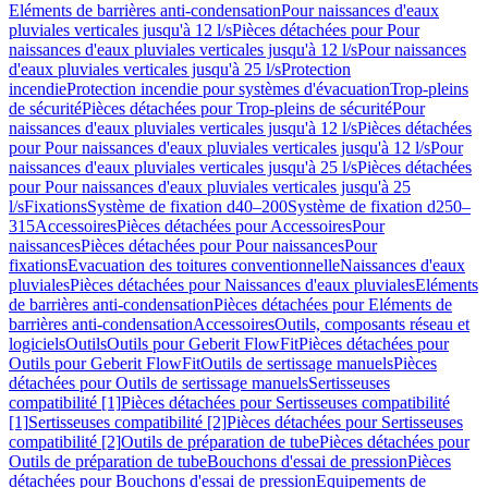
Eléments de barrières anti-condensation
Pour naissances d'eaux
pluviales verticales jusqu'à 12 l/s
Pièces détachées pour Pour
naissances d'eaux pluviales verticales jusqu'à 12 l/s
Pour naissances
d'eaux pluviales verticales jusqu'à 25 l/s
Protection
incendie
Protection incendie pour systèmes d'évacuation
Trop-pleins
de sécurité
Pièces détachées pour Trop-pleins de sécurité
Pour
naissances d'eaux pluviales verticales jusqu'à 12 l/s
Pièces détachées
pour Pour naissances d'eaux pluviales verticales jusqu'à 12 l/s
Pour
naissances d'eaux pluviales verticales jusqu'à 25 l/s
Pièces détachées
pour Pour naissances d'eaux pluviales verticales jusqu'à 25
l/s
Fixations
Système de fixation d40–200
Système de fixation d250–
315
Accessoires
Pièces détachées pour Accessoires
Pour
naissances
Pièces détachées pour Pour naissances
Pour
fixations
Evacuation des toitures conventionnelle
Naissances d'eaux
pluviales
Pièces détachées pour Naissances d'eaux pluviales
Eléments
de barrières anti-condensation
Pièces détachées pour Eléments de
barrières anti-condensation
Accessoires
Outils, composants réseau et
logiciels
Outils
Outils pour Geberit FlowFit
Pièces détachées pour
Outils pour Geberit FlowFit
Outils de sertissage manuels
Pièces
détachées pour Outils de sertissage manuels
Sertisseuses
compatibilité [1]
Pièces détachées pour Sertisseuses compatibilité
[1]
Sertisseuses compatibilité [2]
Pièces détachées pour Sertisseuses
compatibilité [2]
Outils de préparation de tube
Pièces détachées pour
Outils de préparation de tube
Bouchons d'essai de pression
Pièces
détachées pour Bouchons d'essai de pression
Equipements de