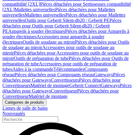
compatibilité [2XL]
Pièces détachées pour Sertisseuses compatibilité
[2XL]
Mallettes universelles
Pièces détachées pour Mallettes
universelles
Mallettes universelles
Pièces détachées pour Mallettes
universelles
Outils pour Geberit Silent-db20 / Geberit PE
Pièces
détachées pour Outils pour Geberit Silent-db20 / Geberit
PE
Appareils à souder électriques
Pièces détachées pour Appareils à
souder électriques
Accessoires pour appareils à souder
électriques
Outils de soudage au miroir
Pièces détachées pour Outils
de soudage au miroir
Accessoires pour outils de soudage au
miroir
Pièces détachées pour Accessoires pour outils de soudage au
miroir
Outils de préparation de tube
Pièces détachées pour Outils de
préparation de tube
Accessoires pour outils de préparation de
tubes
Aides à la commande
Télécommandes
Composants
réseau
Pièces détachées pour Composants réseau
Gateways
Pièces
détachées pour Gateways
Convertisseurs
Pièces détachées pour
Convertisseurs
Matériel de montage
Geberit Connect
Gateways
Pièces
détachées pour Gateways
Convertisseur
Pièces détachées pour
Convertisseur
Matériel de montage
Catégories de produits
Lignes de salle de bains
Nouveautés