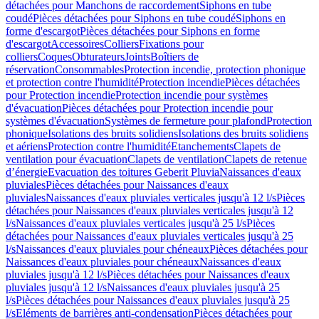
détachées pour Manchons de raccordement
Siphons en tube
coudé
Pièces détachées pour Siphons en tube coudé
Siphons en
forme d'escargot
Pièces détachées pour Siphons en forme
d'escargot
Accessoires
Colliers
Fixations pour
colliers
Coques
Obturateurs
Joints
Boîtiers de
réservation
Consommables
Protection incendie, protection phonique
et protection contre l'humidité
Protection incendie
Pièces détachées
pour Protection incendie
Protection incendie pour systèmes
d'évacuation
Pièces détachées pour Protection incendie pour
systèmes d'évacuation
Systèmes de fermeture pour plafond
Protection
phonique
Isolations des bruits solidiens
Isolations des bruits solidiens
et aériens
Protection contre l'humidité
Etanchements
Clapets de
ventilation pour évacuation
Clapets de ventilation
Clapets de retenue
d’énergie
Evacuation des toitures Geberit Pluvia
Naissances d'eaux
pluviales
Pièces détachées pour Naissances d'eaux
pluviales
Naissances d'eaux pluviales verticales jusqu'à 12 l/s
Pièces
détachées pour Naissances d'eaux pluviales verticales jusqu'à 12
l/s
Naissances d'eaux pluviales verticales jusqu'à 25 l/s
Pièces
détachées pour Naissances d'eaux pluviales verticales jusqu'à 25
l/s
Naissances d'eaux pluviales pour chéneaux
Pièces détachées pour
Naissances d'eaux pluviales pour chéneaux
Naissances d'eaux
pluviales jusqu'à 12 l/s
Pièces détachées pour Naissances d'eaux
pluviales jusqu'à 12 l/s
Naissances d'eaux pluviales jusqu'à 25
l/s
Pièces détachées pour Naissances d'eaux pluviales jusqu'à 25
l/s
Eléments de barrières anti-condensation
Pièces détachées pour