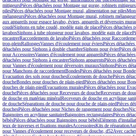
mitigeurs
Pièces détachées pour Montage sur gorge, robinets mitigeurs
piles
Pièces détachées pour Montage mural, alimentation par piles
Mont
mélangeurs
Pièces détachées pour Montage mural, robinets mélangeur
aux appareils pour espace lavabo, éviers, appareils et déversoirs mura
coudé
Siphons en tube coudé, modèle gain de place
Pièces détachées p
lavabos
Siphons à tube plongeur pour lavabos, modèle gain de place
P
encastrer
Raccordements de lavabo
Pièces détachées pour Raccordeme
trop-plein
Rallonges
Vannes d'écoulement pour éviers
Pièces détachées
détachées pour Siphons à double chambre
Siphons pour évier
Pièces d
pour Accessoires
Vannes d'écoulement pour appareils
Pièces détachées
détachées pour Siphons à encastrer
Siphons apparents
Pièces détachée
pour Vannes d'écoulement pour déversoirs muraux
Siphons
Pièces dét
pour Manchons de raccordement
Bondes
Pièces détachées pour Bonde
Evacuation des sols pour douches
Ecoulements de douche
Pièces déta
douche
Bondes pour douches de plain-pied
Pièces détachées pour Bon
douches de plain-pied
Evacuations murales
Pièces détachées pour Eva
douche
Pièces détachées pour Receveurs de douche
Receveurs de douch
de douche en matériau minéral
Receveurs de douche en acrylique sanit
de douche
Séparations de douche pour douche de plain-pied
Pièces dé
douches
Pièces détachées pour Niches de rangement pour douches
Nic
Baignoires en acrylique sanitaire
Baignoires rectangulaires
Pièces déta
bébés
Pièces détachées pour Baignoires pour bébés
Eléments d'installa
jeux de traverses et fixations murales
Accessoires
Kits de réparation
Aut
pour Vannes d'écoulement pour receveurs de douche, d52
Avec cache