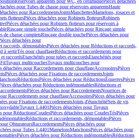
position
Réservoirs apparents pour WC, en céramique
Pièces détachées
étachées pour Tubes de chasse pour réservoirs apparents
Haute
détachées pour Raccordements
Joints
Manchettes
Mamelons, rosaces et
ets flotteurs
Pièces détachées pour Robinets flotteurs
Robinets
trer
Pièces détachées pour Robinets flotteurs pour réservoirs à
able
Rinçage simple touche
Pièces détachées pour Rinçage simple
s de chasse complets
Rinçage double touche
Pièces détachées pour
Pièces détachées pour
t raccords, démontables
Pièces détachées pour Réductions et raccords,
d à sertir
Tés pour chauffage
Réductions et raccordements pour
 et raccords
Etanchéités pour tubes et raccords
Etanchéités pour
Fit
Tuyaux multicouches
Tuyaux multicouches pour
s détachées pour Raccordements pour chauffage
Accessoires
Pièces
nts
Pièces détachées pour Fixations de raccordements
Joints
Manchons
Réductions
Pièces détachées pour Réductions
Équerres
Pièces
Pièces détachées pour Réductions indémontables
Réductions et
accordements
Pièces détachées pour Raccordements
Nourrices de
pour Raccordements pour chauffage
Accessoires
Pièces détachées pour
hées pour Fixations de raccordements
Joints d'étanchéité
Sets de vis
Inoxydable
Tuyaux 1.4401
Pièces détachées pour Tuyaux
es pour Réductions
Coudes
Pièces détachées pour Coudes
Tés
Pièces
indémontables
Réductions et raccordements, démontables
Pièces
pour Obturateurs
Raccordements
Pièces détachées pour
achées pour Tubes 1.4401
Mamelons
Manchons
Pièces détachées pour
ontables
Pièces détachées pour Réductions indémontables
Réductions