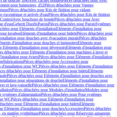
rs de douche, d90
Avec caches bondes
Pièces détachées pour Avec
ement pour baignoires, d52
Pièces détachées pour Vannes
trique
Pièces détachées pour Kits de finition pour vidage
ge excentrique et arrivée d'eau
Pièces détachées pour Kits de finition
hControl
Avec bouchons de bonde
Pièces détachées pour Avec
se d'eau
Geberit Duofix
Parois
Pièces détachées pour Parois
Systèmes
achées pour Eléments d'installation
Eléments d'installation pour
 pour lavabos
Eléments d'installation pour bidets
Pièces détachées pour
nstallation pour douches avec évacuation murale
Pièces détachées
ments d'installation pour douches et baignoires
Eléments pour
r Eléments d'installation pour déversoirs
Eléments d'installation pour
es détachées pour Eléments d'installation pour machines à laver et
installation pour éviers
Pièces détachées pour Eléments d'installation
réfabrications
Pièces détachées pour Accessoires pour
 d'installation pour WC
Pièces détachées pour Eléments d'installation
ces détachées pour Eléments d'installation pour bidets
Eléments
urale
Pièces détachées pour Eléments d'installation pour douches avec
nstallation pour séparations de douche
Eléments d'installation pour
er et lave-vaisselle
Pièces détachées pour Eléments d'installation pour
allation
Pièces détachées pour Modules d'installation
Modules pour
r systèmes d'alimentation
Pièces détachées pour Pour systèmes
pour WC
Pièces détachées pour Eléments d'installation pour
étachées pour Eléments d'installation pour bidets
Eléments
ur Eléments d'installation pour douches
Accessoires
Pièces détachées
 en matière synthétique
Pièces détachées pour Réservoirs apparents