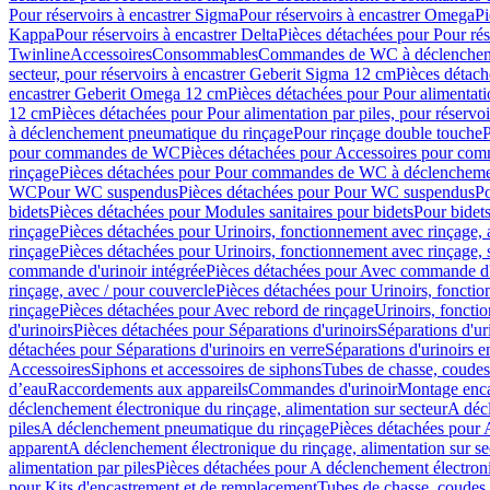
Pour réservoirs à encastrer Sigma
Pour réservoirs à encastrer Omega
Pi
Kappa
Pour réservoirs à encastrer Delta
Pièces détachées pour Pour rés
Twinline
Accessoires
Consommables
Commandes de WC à déclenchemen
secteur, pour réservoirs à encastrer Geberit Sigma 12 cm
Pièces détach
encastrer Geberit Omega 12 cm
Pièces détachées pour Pour alimentati
12 cm
Pièces détachées pour Pour alimentation par piles, pour réservo
à déclenchement pneumatique du rinçage
Pour rinçage double touche
P
pour commandes de WC
Pièces détachées pour Accessoires pour c
rinçage
Pièces détachées pour Pour commandes de WC à déclenchemen
WC
Pour WC suspendus
Pièces détachées pour Pour WC suspendus
P
bidets
Pièces détachées pour Modules sanitaires pour bidets
Pour bidets
rinçage
Pièces détachées pour Urinoirs, fonctionnement avec rinçage, 
rinçage
Pièces détachées pour Urinoirs, fonctionnement avec rinçage, 
commande d'urinoir intégrée
Pièces détachées pour Avec commande d'u
rinçage, avec / pour couvercle
Pièces détachées pour Urinoirs, fonctio
rinçage
Pièces détachées pour Avec rebord de rinçage
Urinoirs, foncti
d'urinoirs
Pièces détachées pour Séparations d'urinoirs
Séparations d'ur
détachées pour Séparations d'urinoirs en verre
Séparations d'urinoirs e
Accessoires
Siphons et accessoires de siphons
Tubes de chasse, coudes
d’eau
Raccordements aux appareils
Commandes d'urinoir
Montage enca
déclenchement électronique du rinçage, alimentation sur secteur
A décl
piles
A déclenchement pneumatique du rinçage
Pièces détachées pour
apparent
A déclenchement électronique du rinçage, alimentation sur se
alimentation par piles
Pièces détachées pour A déclenchement électroni
pour Kits d'encastrement et de remplacement
Tubes de chasse, coudes 