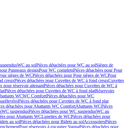
suspendus
WC au sol
Pièces détachées pour WC au sol
Sièges de
 pour Panneaux design
Pour WC complets
Pièces détachées pour Pour
Pour sièges de WC
Pièces détachées pour Pour sièges de WC
Pour
nd creux
Pièces détachées pour Cuvettes de WC à fond creux
Cuvettes
 pour réservoir attenant
Pièces détachées pour Cuvettes de WC à
lat
Pièces détachées pour Cuvettes de WC à fond plat
Réservoirs
Abattants WC
WC Comfort
Pièces détachées pour WC
surélevées
Pièces détachées pour Cuvettes de WC à fond plat
ces détachées pour Abattants WC Comfort
Abattants WC
Pièces
s
WC suspendus
Pièces détachées pour WC suspendus
WC au
hées pour Abattants WC
Lunettes de WC
Pièces détachées pour
idets au sol
Pièces détachées pour Bidets au sol
Accessoires
Pièces
clenchement
Pour réservoirs à encastrer Sigma
Pièces détachées pour