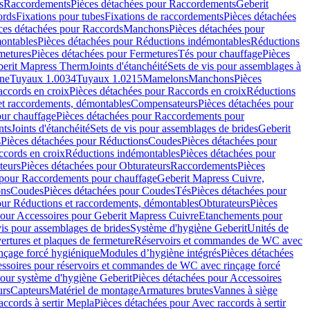
s
Raccordements
Pièces détachées pour Raccordements
Geberit
ords
Fixations pour tubes
Fixations de raccordements
Pièces détachées
ces détachées pour Raccords
Manchons
Pièces détachées pour
ontables
Pièces détachées pour Réductions indémontables
Réductions
metures
Pièces détachées pour Fermetures
Tés pour chauffage
Pièces
berit Mapress Therm
Joints d'étanchéité
Sets de vis pour assemblages à
one
Tuyaux 1.0034
Tuyaux 1.0215
Mamelons
Manchons
Pièces
ccords en croix
Pièces détachées pour Raccords en croix
Réductions
et raccordements, démontables
Compensateurs
Pièces détachées pour
ur chauffage
Pièces détachées pour Raccordements pour
nts
Joints d'étanchéité
Sets de vis pour assemblages de brides
Geberit
s
Pièces détachées pour Réductions
Coudes
Pièces détachées pour
ccords en croix
Réductions indémontables
Pièces détachées pour
teurs
Pièces détachées pour Obturateurs
Raccordements
Pièces
 pour Raccordements pour chauffage
Geberit Mapress Cuivre,
ons
Coudes
Pièces détachées pour Coudes
Tés
Pièces détachées pour
our Réductions et raccordements, démontables
Obturateurs
Pièces
pour Accessoires pour Geberit Mapress Cuivre
Etanchements pour
vis pour assemblages de brides
Système d'hygiène Geberit
Unités de
rtures et plaques de fermeture
Réservoirs et commandes de WC avec
inçage forcé hygiénique
Modules d’hygiène intégrés
Pièces détachées
essoires pour réservoirs et commandes de WC avec rinçage forcé
our système d'hygiène Geberit
Pièces détachées pour Accessoires
urs
Capteurs
Matériel de montage
Armatures brutes
Vannes à siège
accords à sertir Mepla
Pièces détachées pour Avec raccords à sertir