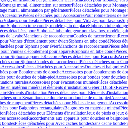
Montage mural, alimentation sur secteur
Pièces détachées pour Montage 
age mural, alimentation par générateur
Pièces détachées pour Montage m
s
Accessoires
Pièces détachées pour Accessoires
Pour robinetteries de la
ux
Vidages pour lavabos
Pièces détachées pour Vidages pour lavabos
Sip
our Siphons en tube coudé, modèle gain de place
Siphons à tube plonge
ièces détachées pour Siphons à tube plongeur pour lavabos, modèle gai
nts de lavabo
Manchons de raccordement
Coudes de raccordement
Reco
 pour Vannes d'écoulement pour éviers
Siphons en tube coudé
Pièces dé
étachées pour Siphons pour évier
Manchons de raccordement
Pièces dét
 pour Vannes d'écoulement pour appareils
Siphons en tube coudé
Pièces
s pour Siphons apparents
Raccords
Pièces détachées pour Raccords
Acces
achées pour Siphons
Coudes de raccordement
Pièces détachées pour Co
s
Accessoires
Pièces détachées pour Accessoires
Douches et baignoires
D
chées pour Ecoulements de douche
Accessoires pour écoulements de do
des pour douches de plain-pied
Accessoires pour bondes pour douches d
cuations murales
Accessoires pour évacuations murales
Pièces détachées
e en matériau minéral et éléments d’installation Geberit Duofix
Receve
aire
Eléments d'installation
Pièces détachées pour Eléments d'installatio
tachées pour Séparations de douche pour douche de plain-pied
Accessoi
hes de rangement
Pièces détachées pour Niches de rangement
Accessoir
chées pour Baignoires rectangulaires
Baignoires en matériau minéral
Pièc
tion
Pièces détachées pour Eléments d'installation
Jeux de pieds et jeux d
res accessoires
Raccordements aux appareils pour douches et baignoire
s bondes
Pièces détachées pour Avec caches bondes
Sans cache bonde
Pi