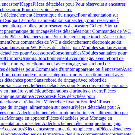
à encastrer Kappa
Pièces détachées pour Pour réservoirs à encastrer
chées pour Pour réservoirs à encastrer
 déclenchement électronique du rinçage
Pour alimentation sur
erit Sigma 12 cm
Pour alimentation sur secteur, pour réservoirs à
imentation par piles, pour réservoirs à encastrer Geberit Sigma
 pneumatique du rinçage
Pièces détachées pour Commandes de WC
ouche
Pièces détachées pour Pour rinçage simple touche
Accessoires
rement
Pour commandes de WC à déclenchement électronique du
 sanitaires pour WC
Pièces détachées pour Modules sanitaires pour
 détachées pour Accessoires
Consommables
Modules sanitaires pour
sol
Urinoirs
Urinoirs, fonctionnement avec rinçage, avec rebord de
rcle
Urinoirs, fonctionnement avec rinçage, sans rebord de
ces détachées pour Commande d'urinoir apparente ou à encastrer
Avec
r Pour commande d'urinoir intégrée
Urinoirs, fonctionnement avec
es détachées pour Sans rebord de rinçage
Avec rebord de
eau
Sans couvercle
Pièces détachées pour Sans couvercle
Séparations
rs en matière synthétique
Séparations d'urinoirs en verre
Pièces
ramique sanitaire
Accessoires
Pièces détachées pour
de chasse et réductions
Matériel de fixation
Bondes
Diffuseur
ue du rinçage, alimentation sur secteur
Pièces détachées pour A
ées pour A déclenchement électronique du rinçage, alimentation par
asic
Montage en apparent
Pièces détachées pour Montage en
imentation sur secteur
A déclenchement électronique du rinçage,
r Accessoires
Kits d'encastrement et de remplacement
Pièces détachées
 rénovation
Plaques de fermeture
Aides à la commande
Raccordements