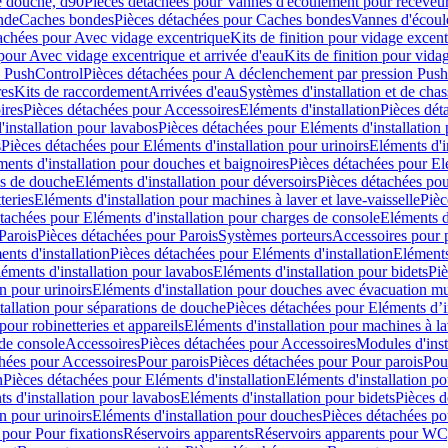
e douche, d90
Pièces détachées pour Vannes d'écoulement pour receveu
nde
Caches bondes
Pièces détachées pour Caches bondes
Vannes d'écoul
achées pour Avec vidage excentrique
Kits de finition pour vidage excen
pour Avec vidage excentrique et arrivée d'eau
Kits de finition pour vida
n PushControl
Pièces détachées pour A déclenchement par pression Pus
res
Kits de raccordement
Arrivées d'eau
Systèmes d'installation et de chas
ires
Pièces détachées pour Accessoires
Eléments d'installation
Pièces dét
'installation pour lavabos
Pièces détachées pour Eléments d'installation
s
Pièces détachées pour Eléments d'installation pour urinoirs
Eléments d'i
ments d'installation pour douches et baignoires
Pièces détachées pour Elé
ns de douche
Eléments d'installation pour déversoirs
Pièces détachées pou
teries
Eléments d'installation pour machines à laver et lave-vaisselle
Pièc
tachées pour Eléments d'installation pour charges de console
Eléments d'
Parois
Pièces détachées pour Parois
Systèmes porteurs
Accessoires pour p
nts d'installation
Pièces détachées pour Eléments d'installation
Eléments
éments d'installation pour lavabos
Eléments d'installation pour bidets
Piè
n pour urinoirs
Eléments d'installation pour douches avec évacuation m
tallation pour séparations de douche
Pièces détachées pour Eléments d’i
pour robinetteries et appareils
Eléments d'installation pour machines à lav
 de console
Accessoires
Pièces détachées pour Accessoires
Modules d'inst
hées pour Accessoires
Pour parois
Pièces détachées pour Pour parois
Pou
n
Pièces détachées pour Eléments d'installation
Eléments d'installation 
s d'installation pour lavabos
Eléments d'installation pour bidets
Pièces d
n pour urinoirs
Eléments d'installation pour douches
Pièces détachées po
 pour Pour fixations
Réservoirs apparents
Réservoirs apparents pour WC,