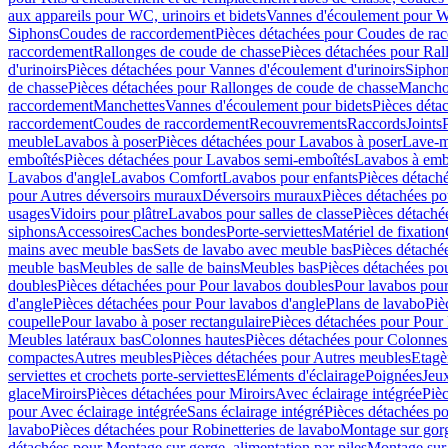
aux appareils pour WC, urinoirs et bidets
Vannes d'écoulement pour W
Siphons
Coudes de raccordement
Pièces détachées pour Coudes de ra
raccordement
Rallonges de coude de chasse
Pièces détachées pour Ral
d'urinoirs
Pièces détachées pour Vannes d'écoulement d'urinoirs
Siphon
de chasse
Pièces détachées pour Rallonges de coude de chasse
Mancho
raccordement
Manchettes
Vannes d'écoulement pour bidets
Pièces déta
raccordement
Coudes de raccordement
Recouvrements
Raccords
Joints
meuble
Lavabos à poser
Pièces détachées pour Lavabos à poser
Lave-m
emboîtés
Pièces détachées pour Lavabos semi-emboîtés
Lavabos à emb
Lavabos d'angle
Lavabos Comfort
Lavabos pour enfants
Pièces détach
pour Autres déversoirs muraux
Déversoirs muraux
Pièces détachées p
usages
Vidoirs pour plâtre
Lavabos pour salles de classe
Pièces détaché
siphons
Accessoires
Caches bondes
Porte-serviettes
Matériel de fixation
mains avec meuble bas
Sets de lavabo avec meuble bas
Pièces détaché
meuble bas
Meubles de salle de bains
Meubles bas
Pièces détachées po
doubles
Pièces détachées pour Pour lavabos doubles
Pour lavabos pou
d'angle
Pièces détachées pour Pour lavabos d'angle
Plans de lavabo
Piè
coupelle
Pour lavabo à poser rectangulaire
Pièces détachées pour Pour 
Meubles latéraux bas
Colonnes hautes
Pièces détachées pour Colonnes
compactes
Autres meubles
Pièces détachées pour Autres meubles
Etagè
serviettes et crochets porte-serviettes
Eléments d'éclairage
Poignées
Jeu
glace
Miroirs
Pièces détachées pour Miroirs
Avec éclairage intégrée
Pièc
pour Avec éclairage intégrée
Sans éclairage intégré
Pièces détachées po
lavabo
Pièces détachées pour Robinetteries de lavabo
Montage sur gorg
détachées pour Montage sur gorge, alimentation par piles
Montage sur 