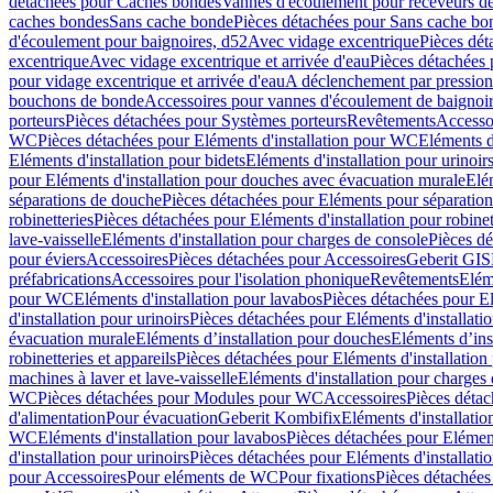
détachées pour Caches bondes
Vannes d'écoulement pour receveurs d
caches bondes
Sans cache bonde
Pièces détachées pour Sans cache bo
d'écoulement pour baignoires, d52
Avec vidage excentrique
Pièces dét
excentrique
Avec vidage excentrique et arrivée d'eau
Pièces détachées 
pour vidage excentrique et arrivée d'eau
A déclenchement par pressio
bouchons de bonde
Accessoires pour vannes d'écoulement de baignoi
porteurs
Pièces détachées pour Systèmes porteurs
Revêtements
Accesso
WC
Pièces détachées pour Eléments d'installation pour WC
Eléments d
Eléments d'installation pour bidets
Eléments d'installation pour urinoir
pour Eléments d'installation pour douches avec évacuation murale
Elé
séparations de douche
Pièces détachées pour Eléments pour séparatio
robinetteries
Pièces détachées pour Eléments d'installation pour robinet
lave-vaisselle
Eléments d'installation pour charges de console
Pièces dé
pour éviers
Accessoires
Pièces détachées pour Accessoires
Geberit GIS
préfabrications
Accessoires pour l'isolation phonique
Revêtements
Eléme
pour WC
Eléments d'installation pour lavabos
Pièces détachées pour El
d'installation pour urinoirs
Pièces détachées pour Eléments d'installatio
évacuation murale
Eléments d’installation pour douches
Eléments d’ins
robinetteries et appareils
Pièces détachées pour Eléments d'installation 
machines à laver et lave-vaisselle
Eléments d'installation pour charges
WC
Pièces détachées pour Modules pour WC
Accessoires
Pièces détac
d'alimentation
Pour évacuation
Geberit Kombifix
Eléments d'installatio
WC
Eléments d'installation pour lavabos
Pièces détachées pour Elément
d'installation pour urinoirs
Pièces détachées pour Eléments d'installatio
pour Accessoires
Pour eléments de WC
Pour fixations
Pièces détachées