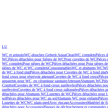
LU
WC et urinoirs
WC-douches Geberit AquaClean
WC complets
Pièces 
WC
Pièces détachées pour Sièges de WC
Pour cuvettes de WC
Pièces 
WC complets
Pour sièges de WC
Pièces détachées pour Pour sièges 
sièges de WC et WC complets
Consommables
WC et abattants WC
WC
de WC à fond plat
Pièces détachées pour Cuvettes de WC à fond plat
fond creux pour réservoir attenant
Cuvettes de WC à fond creux
Pièce
apparents pour WC, en céramique sanitaire
Attenant
Abattants WC
Piè
Comfort
Cuvettes de WC à fond creux surélevées
Pièces détachées po
surélevées
Cuvettes de WC à fond creux rallongées
Pièces détachées p
détachées pour Abattants WC
Lunettes de WC
Pièces détachées pour 
sol
Pièces détachées pour WC au sol
Abattants WC pour enfants
Pièces
Lunettes de WC
WC plain-pied
Avec rinçage
Accessoires
Matériel de f
détachées pour Accessoires
Plaques de déclenchement et commandes