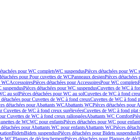
détachées pour WC complets
WC suspendus
Pièces détachées pour WC 
détachées pour Pour cuvettes de WC
Panneaux design
Pièces détachées
de WC
Accessoires
Pièces détachées pour Accessoires
Pour WC complets
 suspendus
Pièces détachées pour WC suspendus
Cuvettes de WC à fo
WC au sol
Pièces détachées pour WC au sol
Cuvettes de WC à fond creux
s détachées pour Cuvettes de WC à fond creux
Cuvettes de WC à fond p
ces détachées pour Abattants WC
Abattants WC
Pièces détachées pour 
ur Cuvettes de WC à fond creux surélevées
Cuvettes de WC à fond plat 
our Cuvettes de WC à fond creux rallongées
Abattants WC Comfort
Piè
Lunettes de WC
WC pour enfants
Pièces détachées pour WC pour enfant
 détachées pour Abattants WC pour enfants
Abattants WC
Pièces détac
ixation
Bidets
Bidets suspendus
Pièces détachées pour Bidets suspendus
B
 de WC
Plaques de déclenchement
Pièces détachées pour Plaques de dé