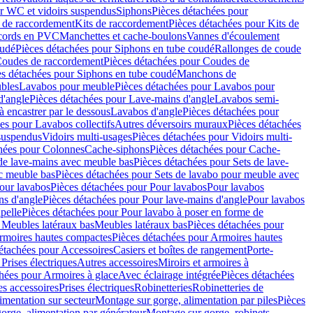
r WC et vidoirs suspendus
Siphons
Pièces détachées pour
 de raccordement
Kits de raccordement
Pièces détachées pour Kits de
ccords en PVC
Manchettes et cache-boulons
Vannes d'écoulement
oudé
Pièces détachées pour Siphons en tube coudé
Rallonges de coude
oudes de raccordement
Pièces détachées pour Coudes de
es détachées pour Siphons en tube coudé
Manchons de
bles
Lavabos pour meuble
Pièces détachées pour Lavabos pour
d'angle
Pièces détachées pour Lave-mains d'angle
Lavabos semi-
 encastrer par le dessous
Lavabos d'angle
Pièces détachées pour
es pour Lavabos collectifs
Autres déversoirs muraux
Pièces détachées
 suspendus
Vidoirs multi-usages
Pièces détachées pour Vidoirs multi-
hées pour Colonnes
Cache-siphons
Pièces détachées pour Cache-
de lave-mains avec meuble bas
Pièces détachées pour Sets de lave-
c meuble bas
Pièces détachées pour Sets de lavabo pour meuble avec
our lavabos
Pièces détachées pour Pour lavabos
Pour lavabos
ns d'angle
Pièces détachées pour Pour lave-mains d'angle
Pour lavabos
pelle
Pièces détachées pour Pour lavabo à poser en forme de
 Meubles latéraux bas
Meubles latéraux bas
Pièces détachées pour
rmoires hautes compactes
Pièces détachées pour Armoires hautes
étachées pour Accessoires
Casiers et boîtes de rangement
Porte-
Prises électriques
Autres accessoires
Miroirs et armoires à
hées pour Armoires à glace
Avec éclairage intégrée
Pièces détachées
es accessoires
Prises électriques
Robinetteries
Robinetteries de
imentation sur secteur
Montage sur gorge, alimentation par piles
Pièces
orge, alimentation par générateur
Montage sur gorge, robinets