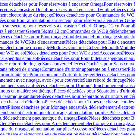
èces détachées pour Pour réservoirs à encastrer Omega
Pour réservoirs 
ervoirs à encastrer Delta
Pour réservoirs à encastrer Twinline
Pièces déta
t électronique du rinçage
Pièces détachées pour Commandes de WC à
ées pour Pour alimentation sur secteur, pour réservoirs à encastrer Geb
on sur secteur, pour réservoirs à encastrer Geberit Omega 12 cm
Pour al
irs à encastrer Geberit Sigma 12 cm
Commandes de WC à déclenchement
ièces détachées pour Pour rinçage double touche
Pour rinçage simple t
ommandes de WC
Kits d'encastrement
Pièces détachées pour Kits d'encast
t électronique du rinçage
Modules sanitaires Geberit Monolith
Modules
our WC au sol
Pièces détachées pour Pour WC au sol
Accessoires
Pièces
 suspendus et au sol
Pièces détachées pour Pour bidets suspendus et au 
avec rebord de rinçage
Sans couvercle
Pièces détachées pour Sans couve
sans rebord de rinçage
Commande d'urinoir apparente ou à encastrer
Piè
rinoir intégrée
Pour commande d'urinoir intégrée
Pièces détachées pou
nnement avec rinçage, avec / pour couvercle
Sans rebord de rinçage
Pièc
onnement sans eau
Pièces détachées pour Urinoirs, fonctionnement sans 
inoirs en matière synthétique
Pièces détachées pour Séparations d'urinoi
n céramique sanitaire
Pièces détachées pour Séparations d'urinoirs en cé
 de chasse et réductions
Pièces détachées pour Tubes de chasse, coudes 
stré
Pièces détachées pour Montage encastré
A déclenchement électroniq
enchement électronique du rinçage, alimentation par piles
Pièces détach
 A déclenchement pneumatique du rinçage
Basic
Pièces détachées pour B
cteur
Pièces détachées pour A déclenchement électronique du rinçage, al
que du rinçage, alimentation par piles
Accessoires
Pièces détachées pou
de chasse et réductions
Sets de rénovation
Pièces détachées pour Sets de