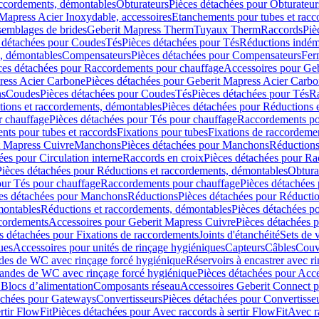
accordements, démontables
Obturateurs
Pièces détachées pour Obturateur
Mapress Acier Inoxydable, accessoires
Etanchements pour tubes et racc
ssemblages de brides
Geberit Mapress Therm
Tuyaux Therm
Raccords
Piè
 détachées pour Coudes
Tés
Pièces détachées pour Tés
Réductions indém
s, démontables
Compensateurs
Pièces détachées pour Compensateurs
Fer
ces détachées pour Raccordements pour chauffage
Accessoires pour Ge
ress Acier Carbone
Pièces détachées pour Geberit Mapress Acier Carb
ns
Coudes
Pièces détachées pour Coudes
Tés
Pièces détachées pour Tés
Ra
ions et raccordements, démontables
Pièces détachées pour Réductions 
r chauffage
Pièces détachées pour Tés pour chauffage
Raccordements po
ts pour tubes et raccords
Fixations pour tubes
Fixations de raccordeme
t Mapress Cuivre
Manchons
Pièces détachées pour Manchons
Réduction
ées pour Circulation interne
Raccords en croix
Pièces détachées pour Ra
Pièces détachées pour Réductions et raccordements, démontables
Obtura
our Tés pour chauffage
Raccordements pour chauffage
Pièces détachées
es détachées pour Manchons
Réductions
Pièces détachées pour Réducti
montables
Réductions et raccordements, démontables
Pièces détachées p
cordements
Accessoires pour Geberit Mapress Cuivre
Pièces détachées 
s détachées pour Fixations de raccordements
Joints d'étanchéité
Sets de 
ues
Accessoires pour unités de rinçage hygiéniques
Capteurs
Câbles
Couve
des de WC avec rinçage forcé hygiénique
Réservoirs à encastrer avec r
mandes de WC avec rinçage forcé hygiénique
Pièces détachées pour Acc
 Blocs d’alimentation
Composants réseau
Accessoires Geberit Connect p
achées pour Gateways
Convertisseurs
Pièces détachées pour Convertisse
rtir FlowFit
Pièces détachées pour Avec raccords à sertir FlowFit
Avec r