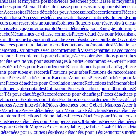
ant
Basse et moyenne position
Pièces détachées pour Basse et moyenne 
achées pour Attenant
Tubes de chasse pour réservoirs apparents
Pièces d
on
Accessoires
Pièces détachées pour Accessoires
Raccordements
Pièces 
s de chasse
Accessoires
Mécanismes de chasse et robinets flotteurs
Robin
eurs pour réservoirs apparents
Robinets flotteurs pour réservoirs à encas
 chasse
Rinçage interrompable
Pièces détachées pour Rinçage interromp
touche
Mécanismes de chasse complets
Pièces détachées pour Mécanisme
 multicouche
Tuyaux multicouche avec résistance chauffante
Raccords
étachées pour Circulation interne
Réductions indémontables
Réductions e
rdements
Distributeurs avec raccordement à visser
Répartiteur avec raccor
es pour Raccordements pour chauffage
Accessoires
Isolations pour tubes
nchéité
Sets de vis pour assemblages à bride
Consommables
Geberit Push
ces détachées pour Raccordements
Raccordements pour chauffage
Pièce
ts pour tubes et raccords
Fixations pour tubes
Fixations de raccordeme
ords
Pièces détachées pour Raccords
Manchons
Pièces détachées pour 
erne
Pièces détachées pour Circulation interne
Réductions indémontables
cordements, démontables
Obturateurs
Pièces détachées pour Obturateurs
R
ur Tés pour chauffage
Raccordements pour chauffage
Pièces détachées 
et raccords
Fixations pour tubes
Fixations de raccordements
Pièces détac
apress Acier Inoxydable
Pièces détachées pour Geberit Mapress Acier 
s
Manchons
Pièces détachées pour Manchons
Réductions
Pièces détaché
on interne
Réductions indémontables
Pièces détachées pour Réductions 
eurs
Pièces détachées pour Compensateurs
Obturateurs
Pièces détachées 
es pour Geberit Mapress Acier Inoxydable, gaz
Tubes 1.4401
Pièces dét
 détachées pour Coudes
Tés
Pièces détachées pour Tés
Réductions indém