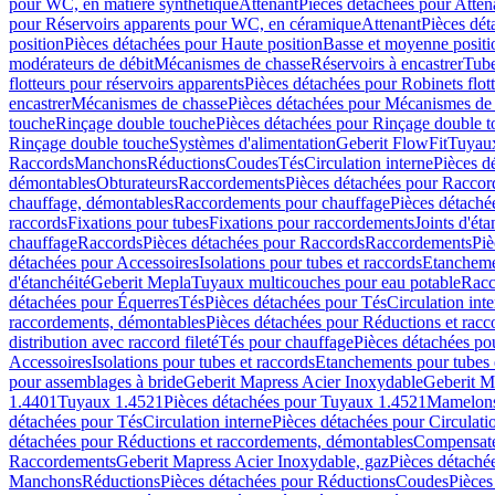
pour WC, en matière synthétique
Attenant
Pièces détachées pour Atten
pour Réservoirs apparents pour WC, en céramique
Attenant
Pièces dét
position
Pièces détachées pour Haute position
Basse et moyenne positi
modérateurs de débit
Mécanismes de chasse
Réservoirs à encastrer
Tube
flotteurs pour réservoirs apparents
Pièces détachées pour Robinets flott
encastrer
Mécanismes de chasse
Pièces détachées pour Mécanismes de
touche
Rinçage double touche
Pièces détachées pour Rinçage double 
Rinçage double touche
Systèmes d'alimentation
Geberit FlowFit
Tuyaux
Raccords
Manchons
Réductions
Coudes
Tés
Circulation interne
Pièces d
démontables
Obturateurs
Raccordements
Pièces détachées pour Racco
chauffage, démontables
Raccordements pour chauffage
Pièces détaché
raccords
Fixations pour tubes
Fixations pour raccordements
Joints d'éta
chauffage
Raccords
Pièces détachées pour Raccords
Raccordements
Piè
détachées pour Accessoires
Isolations pour tubes et raccords
Etanchemen
d'étanchéité
Geberit Mepla
Tuyaux multicouches pour eau potable
Racc
détachées pour Équerres
Tés
Pièces détachées pour Tés
Circulation int
raccordements, démontables
Pièces détachées pour Réductions et rac
distribution avec raccord fileté
Tés pour chauffage
Pièces détachées po
Accessoires
Isolations pour tubes et raccords
Etanchements pour tubes 
pour assemblages à bride
Geberit Mapress Acier Inoxydable
Geberit M
1.4401
Tuyaux 1.4521
Pièces détachées pour Tuyaux 1.4521
Mamelon
détachées pour Tés
Circulation interne
Pièces détachées pour Circulati
détachées pour Réductions et raccordements, démontables
Compensat
Raccordements
Geberit Mapress Acier Inoxydable, gaz
Pièces détaché
Manchons
Réductions
Pièces détachées pour Réductions
Coudes
Pièces