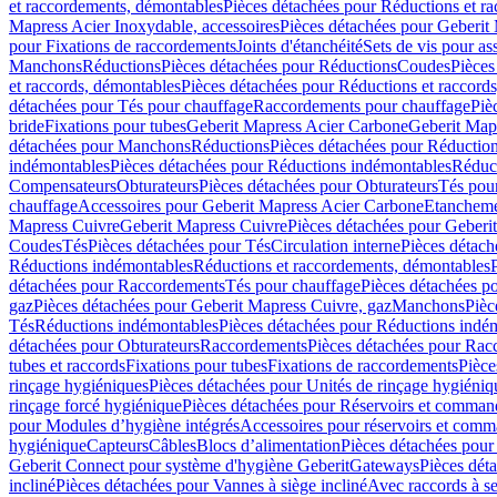
et raccordements, démontables
Pièces détachées pour Réductions et r
Mapress Acier Inoxydable, accessoires
Pièces détachées pour Geberit 
pour Fixations de raccordements
Joints d'étanchéité
Sets de vis pour a
Manchons
Réductions
Pièces détachées pour Réductions
Coudes
Pièces
et raccords, démontables
Pièces détachées pour Réductions et raccord
détachées pour Tés pour chauffage
Raccordements pour chauffage
Piè
bride
Fixations pour tubes
Geberit Mapress Acier Carbone
Geberit Map
détachées pour Manchons
Réductions
Pièces détachées pour Réductio
indémontables
Pièces détachées pour Réductions indémontables
Réduct
Compensateurs
Obturateurs
Pièces détachées pour Obturateurs
Tés pou
chauffage
Accessoires pour Geberit Mapress Acier Carbone
Etanchemen
Mapress Cuivre
Geberit Mapress Cuivre
Pièces détachées pour Geberi
Coudes
Tés
Pièces détachées pour Tés
Circulation interne
Pièces détach
Réductions indémontables
Réductions et raccordements, démontables
détachées pour Raccordements
Tés pour chauffage
Pièces détachées p
gaz
Pièces détachées pour Geberit Mapress Cuivre, gaz
Manchons
Pièc
Tés
Réductions indémontables
Pièces détachées pour Réductions indé
détachées pour Obturateurs
Raccordements
Pièces détachées pour Rac
tubes et raccords
Fixations pour tubes
Fixations de raccordements
Pièce
rinçage hygiéniques
Pièces détachées pour Unités de rinçage hygiéniq
rinçage forcé hygiénique
Pièces détachées pour Réservoirs et comman
pour Modules d’hygiène intégrés
Accessoires pour réservoirs et com
hygiénique
Capteurs
Câbles
Blocs d’alimentation
Pièces détachées pour
Geberit Connect pour système d'hygiène Geberit
Gateways
Pièces dét
incliné
Pièces détachées pour Vannes à siège incliné
Avec raccords à se