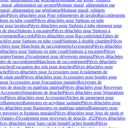
mural, alimentation sur secteur
Montage mural, alimentation par
ural, alimentation par générateur
Montage mural, robinets
vabo
Pièces détachées pour Pour robinetteries de lavabo
Raccordements
hons en tube coudé
Pièces détachées pour Siphons en tube
ur pour lavabos
Pièces détachées pour Siphons à tube plongeur pour
n de place
Siphons à encastrer
Pièces détachées pour Siphons à
uvrements
Raccords
Pièces détachées pour Raccords
Joints
Tubes de
tachées pour Siphons en tube coudé
Siphons à double chambre
Pièces
achées pour Manchons de raccordement
Accessoires
Pièces détachées
 détachées pour Siphons en tube coudé
Siphons à encastrer
Pièces
soires
Vannes d'écoulement pour déversoirs muraux
Pièces détachées
udes de raccordement
Manchons de raccordement
Pièces détachées
ouches
Evacuation des sols pour douches
Pièces détachées pour
uche
Pièces détachées pour Accessoires pour écoulements de
e plain-pied
Pièces détachées pour Accessoires pour bondes pour
 pour Accessoires pour évacuations murales
Receveurs de
urs de douche en matériau minéral
Pièces détachées pour Receveurs
n
Accessoires
Séparations de douche
Pièces détachées pour Séparations
res
Pièces détachées pour Accessoires
Niches de rangement pour
es
Baignoires
Baignoires en acrylique sanitaire
Pièces détachées pour
es détachées pour Baignoires en matériau minéral
Baignoires pour
e traverses et fixations murales
Pièces détachées pour Jeux de pieds et
s
Vannes d'écoulement pour receveurs de douche, d52
Pièces détachées
èces détachées pour Sans cache bonde
Caches bondes
Pièces