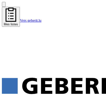
Vers geberit.lu
Mes listes