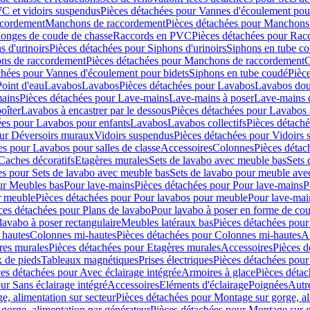
C et vidoirs suspendus
Pièces détachées pour Vannes d'écoulement pou
ccordement
Manchons de raccordement
Pièces détachées pour Manchons
longes de coude de chasse
Raccords en PVC
Pièces détachées pour Ra
s d'urinoirs
Pièces détachées pour Siphons d'urinoirs
Siphons en tube c
ns de raccordement
Pièces détachées pour Manchons de raccordement
C
chées pour Vannes d'écoulement pour bidets
Siphons en tube coudé
Pièc
Point d'eau
Lavabos
Lavabos
Pièces détachées pour Lavabos
Lavabos dou
ains
Pièces détachées pour Lave-mains
Lave-mains à poser
Lave-mains 
oîter
Lavabos à encastrer par le dessous
Pièces détachées pour Lavabos à
ées pour Lavabos pour enfants
Lavabos
Lavabos collectifs
Pièces détaché
our Déversoirs muraux
Vidoirs suspendus
Pièces détachées pour Vidoirs
es pour Lavabos pour salles de classe
Accessoires
Colonnes
Pièces détac
Caches décoratifs
Etagères murales
Sets de lavabo avec meuble bas
Sets 
es pour Sets de lavabo avec meuble bas
Sets de lavabo pour meuble ave
ur Meubles bas
Pour lave-mains
Pièces détachées pour Pour lave-mains
P
r meuble
Pièces détachées pour Pour lavabos pour meuble
Pour lave-mai
ces détachées pour Plans de lavabo
Pour lavabo à poser en forme de cou
lavabo à poser rectangulaire
Meubles latéraux bas
Pièces détachées pour
 hautes
Colonnes mi-hautes
Pièces détachées pour Colonnes mi-hautes
A
res murales
Pièces détachées pour Etagères murales
Accessoires
Pièces d
x de pieds
Tableaux magnétiques
Prises électriques
Pièces détachées pour 
es détachées pour Avec éclairage intégrée
Armoires à glace
Pièces détac
ur Sans éclairage intégré
Accessoires
Eléments d'éclairage
Poignées
Autr
e, alimentation sur secteur
Pièces détachées pour Montage sur gorge, al
gorge, alimentation par générateur
Pièces détachées pour Montage sur g