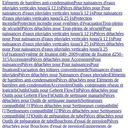
Eléments de barrières anti-condensation
Pour naissances d'eaux
pluviales verticales jusqu'à 12 l/s
Pièces détachées pour Pour
naissances d'eaux pluviales verticales jusqu'à 12 l/s
Pour naissances
d'eaux pluviales verticales jusqu'à 25 l/s
Protection
incendie
Protection incendie pour systèmes d'évacuation
Trop-pleins
de sécurité
Pièces détachées pour Trop-pleins de sécurité
Pour
naissances d'eaux pluviales verticales jusqu'à 12 l/s
Pièces détachées
pour Pour naissances d'eaux pluviales verticales jusqu'à 12 l/s
Pour
naissances d'eaux pluviales verticales jusqu'à 25 l/s
Pièces détachées
pour Pour naissances d'eaux pluviales verticales jusqu'à 25
l/s
Fixations
Système de fixation d40–200
Système de fixation d250–
315
Accessoires
Pièces détachées pour Accessoires
Pour
naissances
Pièces détachées pour Pour naissances
Pour
fixations
Evacuation des toitures conventionnelle
Naissances d'eaux
pluviales
Pièces détachées pour Naissances d'eaux pluviales
Eléments
de barrières anti-condensation
Pièces détachées pour Eléments de
barrières anti-condensation
Accessoires
Outils, composants réseau et
logiciels
Outils
Outils pour Geberit FlowFit
Pièces détachées pour
Outils pour Geberit FlowFit
Outils de sertissage manuels
Pièces
détachées pour Outils de sertissage manuels
Sertisseuses
compatibilité [1]
Pièces détachées pour Sertisseuses compatibilité
[1]
Sertisseuses compatibilité [2]
Pièces détachées pour Sertisseuses
compatibilité [2]
Outils de préparation de tube
Pièces détachées pour
Outils de préparation de tube
Bouchons d'essai de pression
Pièces
détachées pour Bouchons d'essai de pression
Equipements de