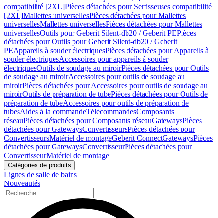
compatibilité [2XL]
Pièces détachées pour Sertisseuses compatibilité
[2XL]
Mallettes universelles
Pièces détachées pour Mallettes
universelles
Mallettes universelles
Pièces détachées pour Mallettes
universelles
Outils pour Geberit Silent-db20 / Geberit PE
Pièces
détachées pour Outils pour Geberit Silent-db20 / Geberit
PE
Appareils à souder électriques
Pièces détachées pour Appareils à
souder électriques
Accessoires pour appareils à souder
électriques
Outils de soudage au miroir
Pièces détachées pour Outils
de soudage au miroir
Accessoires pour outils de soudage au
miroir
Pièces détachées pour Accessoires pour outils de soudage au
miroir
Outils de préparation de tube
Pièces détachées pour Outils de
préparation de tube
Accessoires pour outils de préparation de
tubes
Aides à la commande
Télécommandes
Composants
réseau
Pièces détachées pour Composants réseau
Gateways
Pièces
détachées pour Gateways
Convertisseurs
Pièces détachées pour
Convertisseurs
Matériel de montage
Geberit Connect
Gateways
Pièces
détachées pour Gateways
Convertisseur
Pièces détachées pour
Convertisseur
Matériel de montage
Catégories de produits
Lignes de salle de bains
Nouveautés