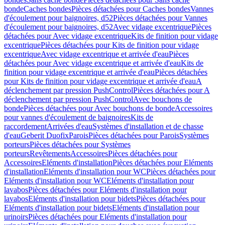
bonde
Caches bondes
Pièces détachées pour Caches bondes
Vannes
d'écoulement pour baignoires, d52
Pièces détachées pour Vannes
d'écoulement pour baignoires, d52
Avec vidage excentrique
Pièces
détachées pour Avec vidage excentrique
Kits de finition pour vidage
excentrique
Pièces détachées pour Kits de finition pour vidage
excentrique
Avec vidage excentrique et arrivée d'eau
Pièces
détachées pour Avec vidage excentrique et arrivée d'eau
Kits de
finition pour vidage excentrique et arrivée d'eau
Pièces détachées
pour Kits de finition pour vidage excentrique et arrivée d'eau
A
déclenchement par pression PushControl
Pièces détachées pour A
déclenchement par pression PushControl
Avec bouchons de
bonde
Pièces détachées pour Avec bouchons de bonde
Accessoires
pour vannes d'écoulement de baignoires
Kits de
raccordement
Arrivées d'eau
Systèmes d'installation et de chasse
d'eau
Geberit Duofix
Parois
Pièces détachées pour Parois
Systèmes
porteurs
Pièces détachées pour Systèmes
porteurs
Revêtements
Accessoires
Pièces détachées pour
Accessoires
Eléments d'installation
Pièces détachées pour Eléments
d'installation
Eléments d'installation pour WC
Pièces détachées pour
Eléments d'installation pour WC
Eléments d'installation pour
lavabos
Pièces détachées pour Eléments d'installation pour
lavabos
Eléments d'installation pour bidets
Pièces détachées pour
Eléments d'installation pour bidets
Eléments d'installation pour
urinoirs
Pièces détachées pour Eléments d'installation pour