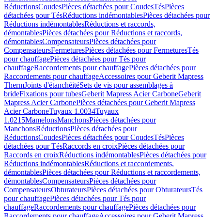
Réductions
Coudes
Pièces détachées pour Coudes
Tés
Pièces
détachées pour Tés
Réductions indémontables
Pièces détachées pour
Réductions indémontables
Réductions et raccords,
démontables
Pièces détachées pour Réductions et raccords,
démontables
Compensateurs
Pièces détachées pour
Compensateurs
Fermetures
Pièces détachées pour Fermetures
Tés
pour chauffage
Pièces détachées pour Tés pour
chauffage
Raccordements pour chauffage
Pièces détachées pour
Raccordements pour chauffage
Accessoires pour Geberit Mapress
Therm
Joints d'étanchéité
Sets de vis pour assemblages à
bride
Fixations pour tubes
Geberit Mapress Acier Carbone
Geberit
Mapress Acier Carbone
Pièces détachées pour Geberit Mapress
Acier Carbone
Tuyaux 1.0034
Tuyaux
1.0215
Mamelons
Manchons
Pièces détachées pour
Manchons
Réductions
Pièces détachées pour
Réductions
Coudes
Pièces détachées pour Coudes
Tés
Pièces
détachées pour Tés
Raccords en croix
Pièces détachées pour
Raccords en croix
Réductions indémontables
Pièces détachées pour
Réductions indémontables
Réductions et raccordements,
démontables
Pièces détachées pour Réductions et raccordements,
démontables
Compensateurs
Pièces détachées pour
Compensateurs
Obturateurs
Pièces détachées pour Obturateurs
Tés
pour chauffage
Pièces détachées pour Tés pour
chauffage
Raccordements pour chauffage
Pièces détachées pour
Raccordements pour chauffage
Accessoires pour Geberit Mapress