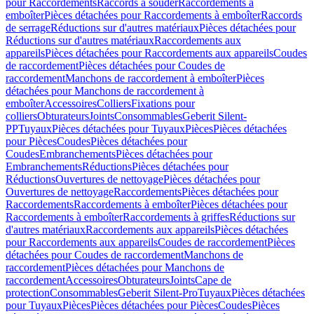
pour Raccordements
Raccords à souder
Raccordements à
emboîter
Pièces détachées pour Raccordements à emboîter
Raccords
de serrage
Réductions sur d'autres matériaux
Pièces détachées pour
Réductions sur d'autres matériaux
Raccordements aux
appareils
Pièces détachées pour Raccordements aux appareils
Coudes
de raccordement
Pièces détachées pour Coudes de
raccordement
Manchons de raccordement à emboîter
Pièces
détachées pour Manchons de raccordement à
emboîter
Accessoires
Colliers
Fixations pour
colliers
Obturateurs
Joints
Consommables
Geberit Silent-
PP
Tuyaux
Pièces détachées pour Tuyaux
Pièces
Pièces détachées
pour Pièces
Coudes
Pièces détachées pour
Coudes
Embranchements
Pièces détachées pour
Embranchements
Réductions
Pièces détachées pour
Réductions
Ouvertures de nettoyage
Pièces détachées pour
Ouvertures de nettoyage
Raccordements
Pièces détachées pour
Raccordements
Raccordements à emboîter
Pièces détachées pour
Raccordements à emboîter
Raccordements à griffes
Réductions sur
d'autres matériaux
Raccordements aux appareils
Pièces détachées
pour Raccordements aux appareils
Coudes de raccordement
Pièces
détachées pour Coudes de raccordement
Manchons de
raccordement
Pièces détachées pour Manchons de
raccordement
Accessoires
Obturateurs
Joints
Cape de
protection
Consommables
Geberit Silent-Pro
Tuyaux
Pièces détachées
pour Tuyaux
Pièces
Pièces détachées pour Pièces
Coudes
Pièces