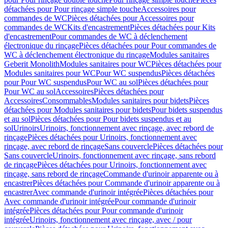
détachées pour Pour rinçage simple touche
Accessoires pour
commandes de WC
Pièces détachées pour Accessoires pour
commandes de WC
Kits d'encastrement
Pièces détachées pour Kits
d'encastrement
Pour commandes de WC à déclenchement
électronique du rinçage
Pièces détachées pour Pour commandes de
WC à déclenchement électronique du rinçage
Modules sanitaires
Geberit Monolith
Modules sanitaires pour WC
Pièces détachées pour
Modules sanitaires pour WC
Pour WC suspendus
Pièces détachées
pour Pour WC suspendus
Pour WC au sol
Pièces détachées pour
Pour WC au sol
Accessoires
Pièces détachées pour
Accessoires
Consommables
Modules sanitaires pour bidets
Pièces
détachées pour Modules sanitaires pour bidets
Pour bidets suspendus
et au sol
Pièces détachées pour Pour bidets suspendus et au
sol
Urinoirs
Urinoirs, fonctionnement avec rinçage, avec rebord de
rinçage
Pièces détachées pour Urinoirs, fonctionnement avec
rinçage, avec rebord de rinçage
Sans couvercle
Pièces détachées pour
Sans couvercle
Urinoirs, fonctionnement avec rinçage, sans rebord
de rinçage
Pièces détachées pour Urinoirs, fonctionnement avec
rinçage, sans rebord de rinçage
Commande d'urinoir apparente ou à
encastrer
Pièces détachées pour Commande d'urinoir apparente ou à
encastrer
Avec commande d'urinoir intégrée
Pièces détachées pour
Avec commande d'urinoir intégrée
Pour commande d'urinoir
intégrée
Pièces détachées pour Pour commande d'urinoir
intégrée
Urinoirs, fonctionnement avec rinçage, avec / pour