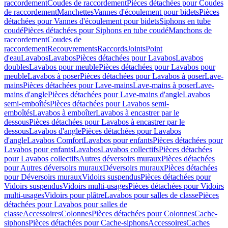
raccordement
Coudes de raccordement
Pièces détachées pour Coudes
de raccordement
Manchettes
Vannes d'écoulement pour bidets
Pièces
détachées pour Vannes d'écoulement pour bidets
Siphons en tube
coudé
Pièces détachées pour Siphons en tube coudé
Manchons de
raccordement
Coudes de
raccordement
Recouvrements
Raccords
Joints
Point
d'eau
Lavabos
Lavabos
Pièces détachées pour Lavabos
Lavabos
doubles
Lavabos pour meuble
Pièces détachées pour Lavabos pour
meuble
Lavabos à poser
Pièces détachées pour Lavabos à poser
Lave-
mains
Pièces détachées pour Lave-mains
Lave-mains à poser
Lave-
mains d'angle
Pièces détachées pour Lave-mains d'angle
Lavabos
semi-emboîtés
Pièces détachées pour Lavabos semi-
emboîtés
Lavabos à emboîter
Lavabos à encastrer par le
dessous
Pièces détachées pour Lavabos à encastrer par le
dessous
Lavabos d'angle
Pièces détachées pour Lavabos
d'angle
Lavabos Comfort
Lavabos pour enfants
Pièces détachées pour
Lavabos pour enfants
Lavabos
Lavabos collectifs
Pièces détachées
pour Lavabos collectifs
Autres déversoirs muraux
Pièces détachées
pour Autres déversoirs muraux
Déversoirs muraux
Pièces détachées
pour Déversoirs muraux
Vidoirs suspendus
Pièces détachées pour
Vidoirs suspendus
Vidoirs multi-usages
Pièces détachées pour Vidoirs
multi-usages
Vidoirs pour plâtre
Lavabos pour salles de classe
Pièces
détachées pour Lavabos pour salles de
classe
Accessoires
Colonnes
Pièces détachées pour Colonnes
Cache-
siphons
Pièces détachées pour Cache-siphons
Accessoires
Caches