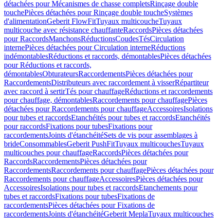
détachées pour Mécanismes de chasse complets
Rinçage double
touche
Pièces détachées pour Rinçage double touche
Systèmes
d'alimentation
Geberit FlowFit
Tuyaux multicouche
Tuyaux
multicouche avec résistance chauffante
Raccords
Pièces détachées
pour Raccords
Manchons
Réductions
Coudes
Tés
Circulation
interne
Pièces détachées pour Circulation interne
Réductions
indémontables
Réductions et raccords, démontables
Pièces détachées
pour Réductions et raccords,
démontables
Obturateurs
Raccordements
Pièces détachées pour
Raccordements
Distributeurs avec raccordement à visser
Répartiteur
avec raccord à sertir
Tés pour chauffage
Réductions et raccordements
pour chauffage, démontables
Raccordements pour chauffage
Pièces
détachées pour Raccordements pour chauffage
Accessoires
Isolations
pour tubes et raccords
Etanchéités pour tubes et raccords
Etanchéités
pour raccords
Fixations pour tubes
Fixations pour
raccordements
Joints d'étanchéité
Sets de vis pour assemblages à
bride
Consommables
Geberit PushFit
Tuyaux multicouches
Tuyaux
multicouches pour chauffage
Raccords
Pièces détachées pour
Raccords
Raccordements
Pièces détachées pour
Raccordements
Raccordements pour chauffage
Pièces détachées pour
Raccordements pour chauffage
Accessoires
Pièces détachées pour
Accessoires
Isolations pour tubes et raccords
Etanchements pour
tubes et raccords
Fixations pour tubes
Fixations de
raccordements
Pièces détachées pour Fixations de
raccordements
Joints d'étanchéité
Geberit Mepla
Tuyaux multicouches