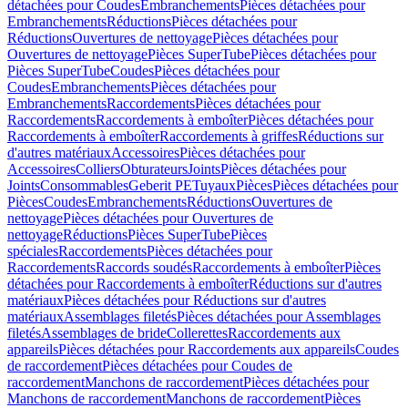
détachées pour Coudes
Embranchements
Pièces détachées pour
Embranchements
Réductions
Pièces détachées pour
Réductions
Ouvertures de nettoyage
Pièces détachées pour
Ouvertures de nettoyage
Pièces SuperTube
Pièces détachées pour
Pièces SuperTube
Coudes
Pièces détachées pour
Coudes
Embranchements
Pièces détachées pour
Embranchements
Raccordements
Pièces détachées pour
Raccordements
Raccordements à emboîter
Pièces détachées pour
Raccordements à emboîter
Raccordements à griffes
Réductions sur
d'autres matériaux
Accessoires
Pièces détachées pour
Accessoires
Colliers
Obturateurs
Joints
Pièces détachées pour
Joints
Consommables
Geberit PE
Tuyaux
Pièces
Pièces détachées pour
Pièces
Coudes
Embranchements
Réductions
Ouvertures de
nettoyage
Pièces détachées pour Ouvertures de
nettoyage
Réductions
Pièces SuperTube
Pièces
spéciales
Raccordements
Pièces détachées pour
Raccordements
Raccords soudés
Raccordements à emboîter
Pièces
détachées pour Raccordements à emboîter
Réductions sur d'autres
matériaux
Pièces détachées pour Réductions sur d'autres
matériaux
Assemblages filetés
Pièces détachées pour Assemblages
filetés
Assemblages de bride
Collerettes
Raccordements aux
appareils
Pièces détachées pour Raccordements aux appareils
Coudes
de raccordement
Pièces détachées pour Coudes de
raccordement
Manchons de raccordement
Pièces détachées pour
Manchons de raccordement
Manchons de raccordement
Pièces