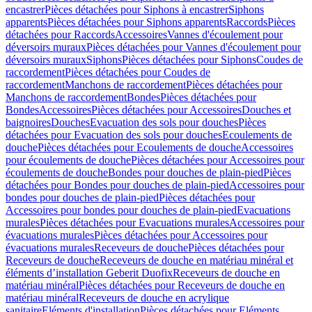
encastrer
Pièces détachées pour Siphons à encastrer
Siphons
apparents
Pièces détachées pour Siphons apparents
Raccords
Pièces
détachées pour Raccords
Accessoires
Vannes d'écoulement pour
déversoirs muraux
Pièces détachées pour Vannes d'écoulement pour
déversoirs muraux
Siphons
Pièces détachées pour Siphons
Coudes de
raccordement
Pièces détachées pour Coudes de
raccordement
Manchons de raccordement
Pièces détachées pour
Manchons de raccordement
Bondes
Pièces détachées pour
Bondes
Accessoires
Pièces détachées pour Accessoires
Douches et
baignoires
Douches
Evacuation des sols pour douches
Pièces
détachées pour Evacuation des sols pour douches
Ecoulements de
douche
Pièces détachées pour Ecoulements de douche
Accessoires
pour écoulements de douche
Pièces détachées pour Accessoires pour
écoulements de douche
Bondes pour douches de plain-pied
Pièces
détachées pour Bondes pour douches de plain-pied
Accessoires pour
bondes pour douches de plain-pied
Pièces détachées pour
Accessoires pour bondes pour douches de plain-pied
Evacuations
murales
Pièces détachées pour Evacuations murales
Accessoires pour
évacuations murales
Pièces détachées pour Accessoires pour
évacuations murales
Receveurs de douche
Pièces détachées pour
Receveurs de douche
Receveurs de douche en matériau minéral et
éléments d’installation Geberit Duofix
Receveurs de douche en
matériau minéral
Pièces détachées pour Receveurs de douche en
matériau minéral
Receveurs de douche en acrylique
sanitaire
Eléments d'installation
Pièces détachées pour Eléments