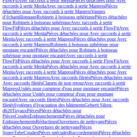
FlowFit
Avec raccords à sertir Mepla
Pièces détachées pour Avec
raccords à sertir Mepla
Avec raccords à sertir Mapress
Pièces
détachées pour Avec raccords à sertir Mapress
Vannes
d’échantillonnage
Robinets à boisseau sphérique
Pièces détachées
pour Robinets à boisseau sphérique
Avec raccords à sertir
FlowFit
Pièces détachées pour Avec raccords à sertir FlowFit
Avec
raccords à sertir Mepla
Pièces détachées pour Avec raccords à sertir
Mepla
Avec raccords à sertir Mapress
Pièces détachées pour Avec
raccords à sertir Mapress
Robinets à boisseau sphérique pour
montage encastré
Pièces détachées pour Robinets à boisseau
sphérique pour montage encastré
Avec raccords à sertir
FlowFit
Pièces détachées pour Avec raccords à sertir FlowFit
Avec
raccords à sertir Mepla
Pièces détachées pour Avec raccords à sertir
Mepla
Avec raccords à sertir Mapress
Pièces détachées pour Avec
raccords à sertir Mapress
Avec raccords filetés
Pièces détachées pour
Avec raccords filetés
Clapets de non retour
Avec raccords à sertir
Mapress
Unités pour compteur d'eau pour montage encastré
Pièces
détachées pour Unités pour compteur d'eau pour montage
encastré
Avec raccords filetés
Pièces détachées pour Avec raccords
filetés
Systèmes d'évacuation des bâtiments
Geberit Silent-
db20
Tuyaux
Pièces
Pièces détachées pour
Pièces
Coudes
Embranchements
Pièces détachées pour
Embranchements
Réductions
Ouvertures de nettoyage
Pièces
détachées pour Ouvertures de nettoyage
Pièces
SuperTube
Coudes
Pièces spéciales
Raccordements
Pièces détachées