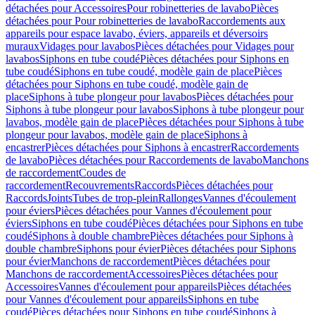
détachées pour Accessoires
Pour robinetteries de lavabo
Pièces
détachées pour Pour robinetteries de lavabo
Raccordements aux
appareils pour espace lavabo, éviers, appareils et déversoirs
muraux
Vidages pour lavabos
Pièces détachées pour Vidages pour
lavabos
Siphons en tube coudé
Pièces détachées pour Siphons en
tube coudé
Siphons en tube coudé, modèle gain de place
Pièces
détachées pour Siphons en tube coudé, modèle gain de
place
Siphons à tube plongeur pour lavabos
Pièces détachées pour
Siphons à tube plongeur pour lavabos
Siphons à tube plongeur pour
lavabos, modèle gain de place
Pièces détachées pour Siphons à tube
plongeur pour lavabos, modèle gain de place
Siphons à
encastrer
Pièces détachées pour Siphons à encastrer
Raccordements
de lavabo
Pièces détachées pour Raccordements de lavabo
Manchons
de raccordement
Coudes de
raccordement
Recouvrements
Raccords
Pièces détachées pour
Raccords
Joints
Tubes de trop-plein
Rallonges
Vannes d'écoulement
pour éviers
Pièces détachées pour Vannes d'écoulement pour
éviers
Siphons en tube coudé
Pièces détachées pour Siphons en tube
coudé
Siphons à double chambre
Pièces détachées pour Siphons à
double chambre
Siphons pour évier
Pièces détachées pour Siphons
pour évier
Manchons de raccordement
Pièces détachées pour
Manchons de raccordement
Accessoires
Pièces détachées pour
Accessoires
Vannes d'écoulement pour appareils
Pièces détachées
pour Vannes d'écoulement pour appareils
Siphons en tube
coudé
Pièces détachées pour Siphons en tube coudé
Siphons à