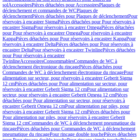
sol
Accessoires
Pièces détachées pour Accessoires
Plaques de
déclenchement et commandes de WC
Plaques de
déclenchement
Pièces détachées pour Plaques de déclenchement
Pour
réservoirs à encastrer Sigma
Pièces détachées pour Pour réservoirs à
encastrer Sigma
Pour réservoirs à encastrer Omega
Pièces détachées
pour Pour réservoirs à encastrer Omega
Pour réservoirs à encastrer
Kappa
Pièces détachées pour Pour réservoirs à encastrer Kappa
Pour
réservoirs à encastrer Delta
Pièces détachées pour Pour réservoirs à
encastrer Delta
Pour réservoirs à encastrer Twinline
Pièces détachées
pour Pour réservoirs à encastrer
Twinline
Accessoires
Consommables
Commandes de WC à
déclenchement électronique du rinçage
Pièces détachées pour
Commandes de WC à déclenchement électronique du rinçage
Pour
alimentation sur secteur, pour réservoirs à encastrer Geberit Sigma
12 cm
Pièces détachées pour Pour alimentation sur secteur, pour
réservoirs à encastrer Geberit Sigma 12 cm
Pour alimentation sur
secteur, pour réservoirs à encastrer Geberit Omega 12 cm
Pièces
détachées pour Pour alimentation sur secteur, pour réservoirs à
encastrer Geberit Omega 12 cm
Pour alimentation par piles, pour
réservoirs à encastrer Geberit Sigma 12 cm
Pièces détachées pour
Pour alimentation par piles, pour réservoirs à encastrer Geberit
Sigma 12 cm
Commandes de WC à déclenchement pneumatique du
rinçage
Pièces détachées pour Commandes de WC à déclenchement
pneumatique du rinçage
Pour rinçage double touche
Pièces détachées
pour Pour rinçage double touche
Pour rinçage simple touche
Pièces