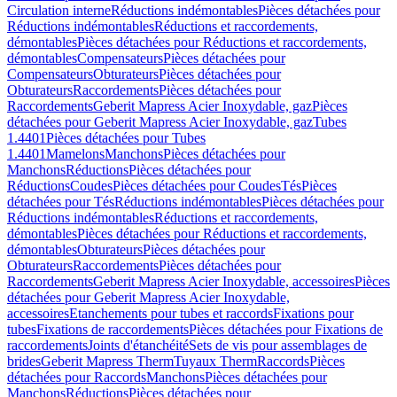
Circulation interne
Réductions indémontables
Pièces détachées pour
Réductions indémontables
Réductions et raccordements,
démontables
Pièces détachées pour Réductions et raccordements,
démontables
Compensateurs
Pièces détachées pour
Compensateurs
Obturateurs
Pièces détachées pour
Obturateurs
Raccordements
Pièces détachées pour
Raccordements
Geberit Mapress Acier Inoxydable, gaz
Pièces
détachées pour Geberit Mapress Acier Inoxydable, gaz
Tubes
1.4401
Pièces détachées pour Tubes
1.4401
Mamelons
Manchons
Pièces détachées pour
Manchons
Réductions
Pièces détachées pour
Réductions
Coudes
Pièces détachées pour Coudes
Tés
Pièces
détachées pour Tés
Réductions indémontables
Pièces détachées pour
Réductions indémontables
Réductions et raccordements,
démontables
Pièces détachées pour Réductions et raccordements,
démontables
Obturateurs
Pièces détachées pour
Obturateurs
Raccordements
Pièces détachées pour
Raccordements
Geberit Mapress Acier Inoxydable, accessoires
Pièces
détachées pour Geberit Mapress Acier Inoxydable,
accessoires
Etanchements pour tubes et raccords
Fixations pour
tubes
Fixations de raccordements
Pièces détachées pour Fixations de
raccordements
Joints d'étanchéité
Sets de vis pour assemblages de
brides
Geberit Mapress Therm
Tuyaux Therm
Raccords
Pièces
détachées pour Raccords
Manchons
Pièces détachées pour
Manchons
Réductions
Pièces détachées pour