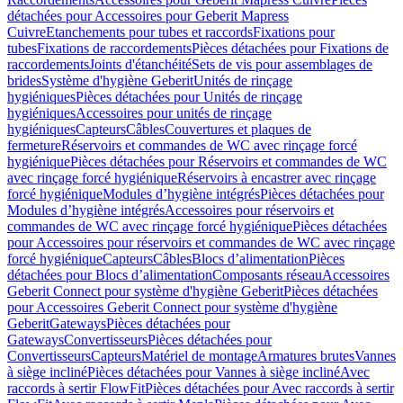
détachées pour Accessoires pour Geberit Mapress
Cuivre
Etanchements pour tubes et raccords
Fixations pour
tubes
Fixations de raccordements
Pièces détachées pour Fixations de
raccordements
Joints d'étanchéité
Sets de vis pour assemblages de
brides
Système d'hygiène Geberit
Unités de rinçage
hygiéniques
Pièces détachées pour Unités de rinçage
hygiéniques
Accessoires pour unités de rinçage
hygiéniques
Capteurs
Câbles
Couvertures et plaques de
fermeture
Réservoirs et commandes de WC avec rinçage forcé
hygiénique
Pièces détachées pour Réservoirs et commandes de WC
avec rinçage forcé hygiénique
Réservoirs à encastrer avec rinçage
forcé hygiénique
Modules d’hygiène intégrés
Pièces détachées pour
Modules d’hygiène intégrés
Accessoires pour réservoirs et
commandes de WC avec rinçage forcé hygiénique
Pièces détachées
pour Accessoires pour réservoirs et commandes de WC avec rinçage
forcé hygiénique
Capteurs
Câbles
Blocs d’alimentation
Pièces
détachées pour Blocs d’alimentation
Composants réseau
Accessoires
Geberit Connect pour système d'hygiène Geberit
Pièces détachées
pour Accessoires Geberit Connect pour système d'hygiène
Geberit
Gateways
Pièces détachées pour
Gateways
Convertisseurs
Pièces détachées pour
Convertisseurs
Capteurs
Matériel de montage
Armatures brutes
Vannes
à siège incliné
Pièces détachées pour Vannes à siège incliné
Avec
raccords à sertir FlowFit
Pièces détachées pour Avec raccords à sertir