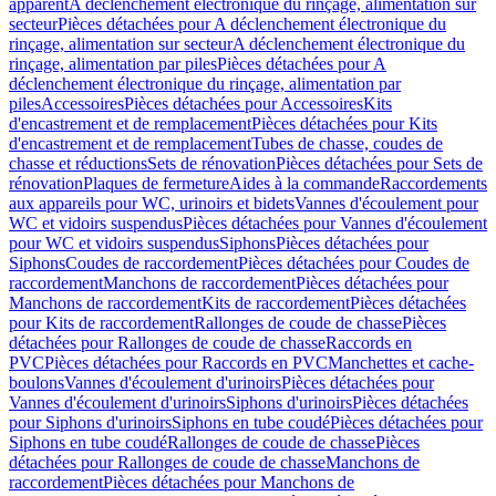
apparent
A déclenchement électronique du rinçage, alimentation sur
secteur
Pièces détachées pour A déclenchement électronique du
rinçage, alimentation sur secteur
A déclenchement électronique du
rinçage, alimentation par piles
Pièces détachées pour A
déclenchement électronique du rinçage, alimentation par
piles
Accessoires
Pièces détachées pour Accessoires
Kits
d'encastrement et de remplacement
Pièces détachées pour Kits
d'encastrement et de remplacement
Tubes de chasse, coudes de
chasse et réductions
Sets de rénovation
Pièces détachées pour Sets de
rénovation
Plaques de fermeture
Aides à la commande
Raccordements
aux appareils pour WC, urinoirs et bidets
Vannes d'écoulement pour
WC et vidoirs suspendus
Pièces détachées pour Vannes d'écoulement
pour WC et vidoirs suspendus
Siphons
Pièces détachées pour
Siphons
Coudes de raccordement
Pièces détachées pour Coudes de
raccordement
Manchons de raccordement
Pièces détachées pour
Manchons de raccordement
Kits de raccordement
Pièces détachées
pour Kits de raccordement
Rallonges de coude de chasse
Pièces
détachées pour Rallonges de coude de chasse
Raccords en
PVC
Pièces détachées pour Raccords en PVC
Manchettes et cache-
boulons
Vannes d'écoulement d'urinoirs
Pièces détachées pour
Vannes d'écoulement d'urinoirs
Siphons d'urinoirs
Pièces détachées
pour Siphons d'urinoirs
Siphons en tube coudé
Pièces détachées pour
Siphons en tube coudé
Rallonges de coude de chasse
Pièces
détachées pour Rallonges de coude de chasse
Manchons de
raccordement
Pièces détachées pour Manchons de