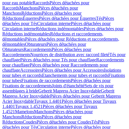
pour eau potable
Raccords
Pièces détachées pour
Raccords
Manchons
Pièces détachées pour
Manchons
Réductions
Pièces détachées pour
Réductions
Équerres
Pièces détachées pour Équerres
Tés
Pièces
détachées pour Tés
Circulation interne
Pièces détachées pour
Circulation interne
Réductions indémontables
Pièces détachées pour
Réductions indémontables
Réductions et raccordements,
démontables
Pièces détachées pour Réductions et raccordements,
démontables
Obturateurs
Pièces détachées pour
Obturateurs
Raccordements
Pièces détachées pour
Raccordements
Nourrices de distribution avec raccord fileté
Tés pour
chauffage
Pièces détachées pour Tés pour chauffage
Raccordements
pour chauffage
Pièces détachées pour Raccordements pour
chauffage
Accessoires
Pièces détachées pour Accessoires
Isolations
pour tubes et raccords
Etanchements pour tubes et raccords
Fixations
pour tubes
Fixations de raccordements
Pièces détachées pour
Fixations de raccordements
Joints d'étanchéité
Sets de vis pour
assemblages à bride
Geberit Mapress Acier Inoxydable
Geberit
Mapress Acier Inoxydable
Pièces détachées pour Geberit Mapress
Acier Inoxydable
Tuyaux 1.4401
Pièces détachées pour Tuyaux
1.4401
Tuyaux 1.4521
Pièces détachées pour Tuyaux
1.4521
Mamelons
Manchons
Pièces détachées pour
Manchons
Réductions
Pièces détachées pour
Réductions
Coudes
Pièces détachées pour Coudes
Tés
Pièces
détachées pour Tés
Circulation interne
Pièces détachées pour