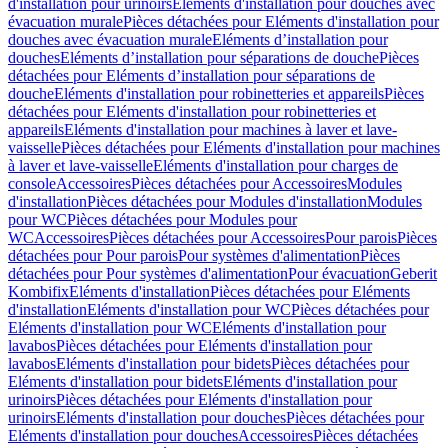
d'installation pour urinoirs
Eléments d'installation pour douches avec
évacuation murale
Pièces détachées pour Eléments d'installation pour
douches avec évacuation murale
Eléments d’installation pour
douches
Eléments d’installation pour séparations de douche
Pièces
détachées pour Eléments d’installation pour séparations de
douche
Eléments d'installation pour robinetteries et appareils
Pièces
détachées pour Eléments d'installation pour robinetteries et
appareils
Eléments d'installation pour machines à laver et lave-
vaisselle
Pièces détachées pour Eléments d'installation pour machines
à laver et lave-vaisselle
Eléments d'installation pour charges de
console
Accessoires
Pièces détachées pour Accessoires
Modules
d'installation
Pièces détachées pour Modules d'installation
Modules
pour WC
Pièces détachées pour Modules pour
WC
Accessoires
Pièces détachées pour Accessoires
Pour parois
Pièces
détachées pour Pour parois
Pour systèmes d'alimentation
Pièces
détachées pour Pour systèmes d'alimentation
Pour évacuation
Geberit
Kombifix
Eléments d'installation
Pièces détachées pour Eléments
d'installation
Eléments d'installation pour WC
Pièces détachées pour
Eléments d'installation pour WC
Eléments d'installation pour
lavabos
Pièces détachées pour Eléments d'installation pour
lavabos
Eléments d'installation pour bidets
Pièces détachées pour
Eléments d'installation pour bidets
Eléments d'installation pour
urinoirs
Pièces détachées pour Eléments d'installation pour
urinoirs
Eléments d'installation pour douches
Pièces détachées pour
Eléments d'installation pour douches
Accessoires
Pièces détachées