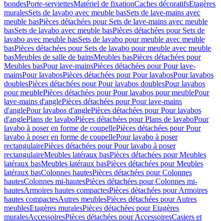
bondes
Porte-serviettes
Matériel de fixation
Caches décoratifs
Etagères
murales
Sets de lavabo avec meuble bas
Sets de lave-mains avec
meuble bas
Pièces détachées pour Sets de lave-mains avec meuble
bas
Sets de lavabo avec meuble bas
Pièces détachées pour Sets de
lavabo avec meuble bas
Sets de lavabo pour meuble avec meuble
bas
Pièces détachées pour Sets de lavabo pour meuble avec meuble
bas
Meubles de salle de bains
Meubles bas
Pièces détachées pour
Meubles bas
Pour lave-mains
Pièces détachées pour Pour lave-
mains
Pour lavabos
Pièces détachées pour Pour lavabos
Pour lavabos
doubles
Pièces détachées pour Pour lavabos doubles
Pour lavabos
pour meuble
Pièces détachées pour Pour lavabos pour meuble
Pour
lave-mains d'angle
Pièces détachées pour Pour lave-mains
d'angle
Pour lavabos d'angle
Pièces détachées pour Pour lavabos
d'angle
Plans de lavabo
Pièces détachées pour Plans de lavabo
Pour
lavabo à poser en forme de coupelle
Pièces détachées pour Pour
lavabo à poser en forme de coupelle
Pour lavabo à poser
rectangulaire
Pièces détachées pour Pour lavabo à poser
rectangulaire
Meubles latéraux bas
Pièces détachées pour Meubles
latéraux bas
Meubles latéraux bas
Pièces détachées pour Meubles
latéraux bas
Colonnes hautes
Pièces détachées pour Colonnes
hautes
Colonnes mi-hautes
Pièces détachées pour Colonnes mi-
hautes
Armoires hautes compactes
Pièces détachées pour Armoires
hautes compactes
Autres meubles
Pièces détachées pour Autres
meubles
Etagères murales
Pièces détachées pour Etagères
murales
Accessoires
Pièces détachées pour Accessoires
Casiers et