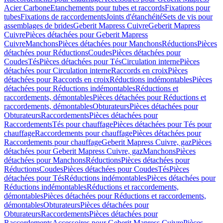
Acier Carbone
Etanchements pour tubes et raccords
Fixations pour
tubes
Fixations de raccordements
Joints d'étanchéité
Sets de vis pour
assemblages de brides
Geberit Mapress Cuivre
Geberit Mapress
Cuivre
Pièces détachées pour Geberit Mapress
Cuivre
Manchons
Pièces détachées pour Manchons
Réductions
Pièces
détachées pour Réductions
Coudes
Pièces détachées pour
Coudes
Tés
Pièces détachées pour Tés
Circulation interne
Pièces
détachées pour Circulation interne
Raccords en croix
Pièces
détachées pour Raccords en croix
Réductions indémontables
Pièces
détachées pour Réductions indémontables
Réductions et
raccordements, démontables
Pièces détachées pour Réductions et
raccordements, démontables
Obturateurs
Pièces détachées pour
Obturateurs
Raccordements
Pièces détachées pour
Raccordements
Tés pour chauffage
Pièces détachées pour Tés pour
chauffage
Raccordements pour chauffage
Pièces détachées pour
Raccordements pour chauffage
Geberit Mapress Cuivre, gaz
Pièces
détachées pour Geberit Mapress Cuivre, gaz
Manchons
Pièces
détachées pour Manchons
Réductions
Pièces détachées pour
Réductions
Coudes
Pièces détachées pour Coudes
Tés
Pièces
détachées pour Tés
Réductions indémontables
Pièces détachées pour
Réductions indémontables
Réductions et raccordements,
démontables
Pièces détachées pour Réductions et raccordements,
démontables
Obturateurs
Pièces détachées pour
Obturateurs
Raccordements
Pièces détachées pour
Raccordements
Accessoires pour Geberit Mapress Cuivre
Pièces