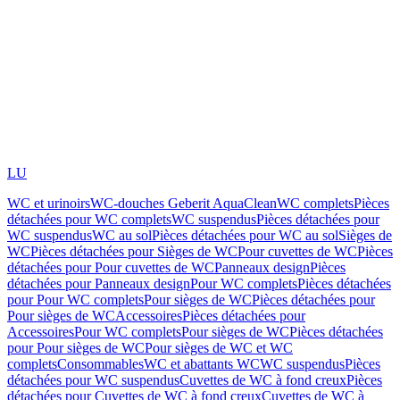
LU
WC et urinoirs
WC-douches Geberit AquaClean
WC complets
Pièces
détachées pour WC complets
WC suspendus
Pièces détachées pour
WC suspendus
WC au sol
Pièces détachées pour WC au sol
Sièges de
WC
Pièces détachées pour Sièges de WC
Pour cuvettes de WC
Pièces
détachées pour Pour cuvettes de WC
Panneaux design
Pièces
détachées pour Panneaux design
Pour WC complets
Pièces détachées
pour Pour WC complets
Pour sièges de WC
Pièces détachées pour
Pour sièges de WC
Accessoires
Pièces détachées pour
Accessoires
Pour WC complets
Pour sièges de WC
Pièces détachées
pour Pour sièges de WC
Pour sièges de WC et WC
complets
Consommables
WC et abattants WC
WC suspendus
Pièces
détachées pour WC suspendus
Cuvettes de WC à fond creux
Pièces
détachées pour Cuvettes de WC à fond creux
Cuvettes de WC à