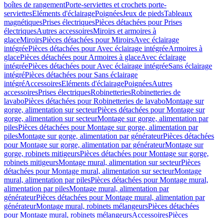
boîtes de rangement
Porte-serviettes et crochets porte-
serviettes
Eléments d'éclairage
Poignées
Jeux de pieds
Tableaux
magnétiques
Prises électriques
Pièces détachées pour Prises
électriques
Autres accessoires
Miroirs et armoires à
glace
Miroirs
Pièces détachées pour Miroirs
Avec éclairage
intégrée
Pièces détachées pour Avec éclairage intégrée
Armoires à
glace
Pièces détachées pour Armoires à glace
Avec éclairage
intégrée
Pièces détachées pour Avec éclairage intégrée
Sans éclairage
intégré
Pièces détachées pour Sans éclairage
intégré
Accessoires
Eléments d'éclairage
Poignées
Autres
accessoires
Prises électriques
Robinetteries
Robinetteries de
lavabo
Pièces détachées pour Robinetteries de lavabo
Montage sur
gorge, alimentation sur secteur
Pièces détachées pour Montage sur
gorge, alimentation sur secteur
Montage sur gorge, alimentation par
piles
Pièces détachées pour Montage sur gorge, alimentation par
piles
Montage sur gorge, alimentation par générateur
Pièces détachées
pour Montage sur gorge, alimentation par générateur
Montage sur
gorge, robinets mitigeurs
Pièces détachées pour Montage sur gorge,
robinets mitigeurs
Montage mural, alimentation sur secteur
Pièces
détachées pour Montage mural, alimentation sur secteur
Montage
mural, alimentation par piles
Pièces détachées pour Montage mural,
alimentation par piles
Montage mural, alimentation par
générateur
Pièces détachées pour Montage mural, alimentation par
générateur
Montage mural, robinets mélangeurs
Pièces détachées
pour Montage mural, robinets mélangeurs
Accessoires
Pièces