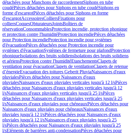
détachées pour Manchons de raccordement
Siphons en tube
coudé
Pièces détachées pour Siphons en tube coudé
Siphons en
forme d'escargot
Pièces détachées pour Siphons en forme
d'escargot
Accessoires
Colliers
Fixations pour
colliers
Coques
Obturateurs
Joints
Boîtiers de
réservation
Consommables
Protection incendie, protection phonique
et protection contre l'humidité
Protection incendie
Pièces détachées
pour Protection incendie
Protection incendie pour systèmes
d'évacuation
Pièces détachées pour Protection incendie pour
systèmes d'évacuation
Systèmes de fermeture pour plafond
Protection
phonique
Isolations des bruits solidiens
Isolations des bruits solidiens
et aériens
Protection contre l'humidité
Etanchements
Clapets de
ventilation pour évacuation
Clapets de ventilation
Clapets de retenue
d’énergie
Evacuation des toitures Geberit Pluvia
Naissances d'eaux
pluviales
Pièces détachées pour Naissances d'eaux
pluviales
Naissances d'eaux pluviales verticales jusqu'à 12 l/s
Pièces
détachées pour Naissances d'eaux pluviales verticales jusqu'à 12
l/s
Naissances d'eaux pluviales verticales jusqu'à 25 l/s
Pièces
détachées pour Naissances d'eaux pluviales verticales jusqu'à 25
l/s
Naissances d'eaux pluviales pour chéneaux
Pièces détachées pour
Naissances d'eaux pluviales pour chéneaux
Naissances d'eaux
pluviales jusqu'à 12 l/s
Pièces détachées pour Naissances d'eaux
pluviales jusqu'à 12 l/s
Naissances d'eaux pluviales jusqu'à 25
l/s
Pièces détachées pour Naissances d'eaux pluviales jusqu'à 25
l/s
Eléments de barrières anti-condensation
Pièces détachées pour