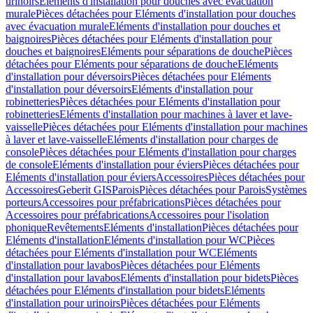
urinoirs
Eléments d'installation pour douches avec évacuation
murale
Pièces détachées pour Eléments d'installation pour douches
avec évacuation murale
Eléments d'installation pour douches et
baignoires
Pièces détachées pour Eléments d'installation pour
douches et baignoires
Eléments pour séparations de douche
Pièces
détachées pour Eléments pour séparations de douche
Eléments
d'installation pour déversoirs
Pièces détachées pour Eléments
d'installation pour déversoirs
Eléments d'installation pour
robinetteries
Pièces détachées pour Eléments d'installation pour
robinetteries
Eléments d'installation pour machines à laver et lave-
vaisselle
Pièces détachées pour Eléments d'installation pour machines
à laver et lave-vaisselle
Eléments d'installation pour charges de
console
Pièces détachées pour Eléments d'installation pour charges
de console
Eléments d'installation pour éviers
Pièces détachées pour
Eléments d'installation pour éviers
Accessoires
Pièces détachées pour
Accessoires
Geberit GIS
Parois
Pièces détachées pour Parois
Systèmes
porteurs
Accessoires pour préfabrications
Pièces détachées pour
Accessoires pour préfabrications
Accessoires pour l'isolation
phonique
Revêtements
Eléments d'installation
Pièces détachées pour
Eléments d'installation
Eléments d'installation pour WC
Pièces
détachées pour Eléments d'installation pour WC
Eléments
d'installation pour lavabos
Pièces détachées pour Eléments
d'installation pour lavabos
Eléments d'installation pour bidets
Pièces
détachées pour Eléments d'installation pour bidets
Eléments
d'installation pour urinoirs
Pièces détachées pour Eléments