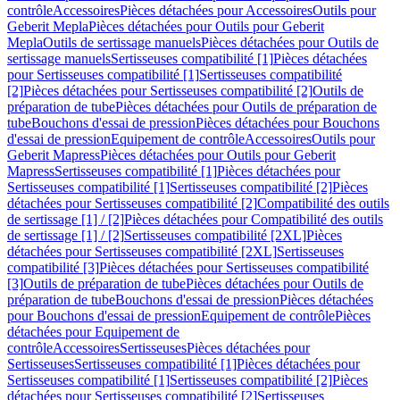
contrôle
Accessoires
Pièces détachées pour Accessoires
Outils pour
Geberit Mepla
Pièces détachées pour Outils pour Geberit
Mepla
Outils de sertissage manuels
Pièces détachées pour Outils de
sertissage manuels
Sertisseuses compatibilité [1]
Pièces détachées
pour Sertisseuses compatibilité [1]
Sertisseuses compatibilité
[2]
Pièces détachées pour Sertisseuses compatibilité [2]
Outils de
préparation de tube
Pièces détachées pour Outils de préparation de
tube
Bouchons d'essai de pression
Pièces détachées pour Bouchons
d'essai de pression
Equipement de contrôle
Accessoires
Outils pour
Geberit Mapress
Pièces détachées pour Outils pour Geberit
Mapress
Sertisseuses compatibilité [1]
Pièces détachées pour
Sertisseuses compatibilité [1]
Sertisseuses compatibilité [2]
Pièces
détachées pour Sertisseuses compatibilité [2]
Compatibilité des outils
de sertissage [1] / [2]
Pièces détachées pour Compatibilité des outils
de sertissage [1] / [2]
Sertisseuses compatibilité [2XL]
Pièces
détachées pour Sertisseuses compatibilité [2XL]
Sertisseuses
compatibilité [3]
Pièces détachées pour Sertisseuses compatibilité
[3]
Outils de préparation de tube
Pièces détachées pour Outils de
préparation de tube
Bouchons d'essai de pression
Pièces détachées
pour Bouchons d'essai de pression
Equipement de contrôle
Pièces
détachées pour Equipement de
contrôle
Accessoires
Sertisseuses
Pièces détachées pour
Sertisseuses
Sertisseuses compatibilité [1]
Pièces détachées pour
Sertisseuses compatibilité [1]
Sertisseuses compatibilité [2]
Pièces
détachées pour Sertisseuses compatibilité [2]
Sertisseuses