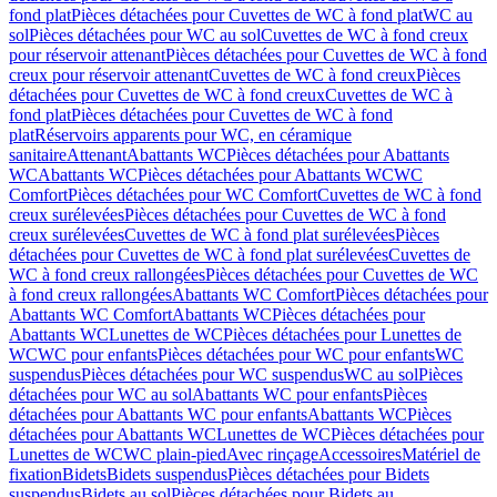
fond plat
Pièces détachées pour Cuvettes de WC à fond plat
WC au
sol
Pièces détachées pour WC au sol
Cuvettes de WC à fond creux
pour réservoir attenant
Pièces détachées pour Cuvettes de WC à fond
creux pour réservoir attenant
Cuvettes de WC à fond creux
Pièces
détachées pour Cuvettes de WC à fond creux
Cuvettes de WC à
fond plat
Pièces détachées pour Cuvettes de WC à fond
plat
Réservoirs apparents pour WC, en céramique
sanitaire
Attenant
Abattants WC
Pièces détachées pour Abattants
WC
Abattants WC
Pièces détachées pour Abattants WC
WC
Comfort
Pièces détachées pour WC Comfort
Cuvettes de WC à fond
creux surélevées
Pièces détachées pour Cuvettes de WC à fond
creux surélevées
Cuvettes de WC à fond plat surélevées
Pièces
détachées pour Cuvettes de WC à fond plat surélevées
Cuvettes de
WC à fond creux rallongées
Pièces détachées pour Cuvettes de WC
à fond creux rallongées
Abattants WC Comfort
Pièces détachées pour
Abattants WC Comfort
Abattants WC
Pièces détachées pour
Abattants WC
Lunettes de WC
Pièces détachées pour Lunettes de
WC
WC pour enfants
Pièces détachées pour WC pour enfants
WC
suspendus
Pièces détachées pour WC suspendus
WC au sol
Pièces
détachées pour WC au sol
Abattants WC pour enfants
Pièces
détachées pour Abattants WC pour enfants
Abattants WC
Pièces
détachées pour Abattants WC
Lunettes de WC
Pièces détachées pour
Lunettes de WC
WC plain-pied
Avec rinçage
Accessoires
Matériel de
fixation
Bidets
Bidets suspendus
Pièces détachées pour Bidets
suspendus
Bidets au sol
Pièces détachées pour Bidets au