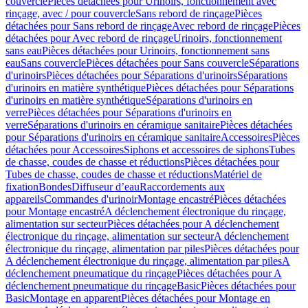
couvercle
Pièces détachées pour Urinoirs, fonctionnement avec
rinçage, avec / pour couvercle
Sans rebord de rinçage
Pièces
détachées pour Sans rebord de rinçage
Avec rebord de rinçage
Pièces
détachées pour Avec rebord de rinçage
Urinoirs, fonctionnement
sans eau
Pièces détachées pour Urinoirs, fonctionnement sans
eau
Sans couvercle
Pièces détachées pour Sans couvercle
Séparations
d'urinoirs
Pièces détachées pour Séparations d'urinoirs
Séparations
d'urinoirs en matière synthétique
Pièces détachées pour Séparations
d'urinoirs en matière synthétique
Séparations d'urinoirs en
verre
Pièces détachées pour Séparations d'urinoirs en
verre
Séparations d'urinoirs en céramique sanitaire
Pièces détachées
pour Séparations d'urinoirs en céramique sanitaire
Accessoires
Pièces
détachées pour Accessoires
Siphons et accessoires de siphons
Tubes
de chasse, coudes de chasse et réductions
Pièces détachées pour
Tubes de chasse, coudes de chasse et réductions
Matériel de
fixation
Bondes
Diffuseur d’eau
Raccordements aux
appareils
Commandes d'urinoir
Montage encastré
Pièces détachées
pour Montage encastré
A déclenchement électronique du rinçage,
alimentation sur secteur
Pièces détachées pour A déclenchement
électronique du rinçage, alimentation sur secteur
A déclenchement
électronique du rinçage, alimentation par piles
Pièces détachées pour
A déclenchement électronique du rinçage, alimentation par piles
A
déclenchement pneumatique du rinçage
Pièces détachées pour A
déclenchement pneumatique du rinçage
Basic
Pièces détachées pour
Basic
Montage en apparent
Pièces détachées pour Montage en