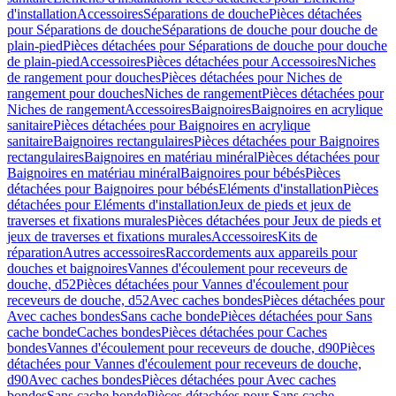
d'installation
Accessoires
Séparations de douche
Pièces détachées
pour Séparations de douche
Séparations de douche pour douche de
plain-pied
Pièces détachées pour Séparations de douche pour douche
de plain-pied
Accessoires
Pièces détachées pour Accessoires
Niches
de rangement pour douches
Pièces détachées pour Niches de
rangement pour douches
Niches de rangement
Pièces détachées pour
Niches de rangement
Accessoires
Baignoires
Baignoires en acrylique
sanitaire
Pièces détachées pour Baignoires en acrylique
sanitaire
Baignoires rectangulaires
Pièces détachées pour Baignoires
rectangulaires
Baignoires en matériau minéral
Pièces détachées pour
Baignoires en matériau minéral
Baignoires pour bébés
Pièces
détachées pour Baignoires pour bébés
Eléments d'installation
Pièces
détachées pour Eléments d'installation
Jeux de pieds et jeux de
traverses et fixations murales
Pièces détachées pour Jeux de pieds et
jeux de traverses et fixations murales
Accessoires
Kits de
réparation
Autres accessoires
Raccordements aux appareils pour
douches et baignoires
Vannes d'écoulement pour receveurs de
douche, d52
Pièces détachées pour Vannes d'écoulement pour
receveurs de douche, d52
Avec caches bondes
Pièces détachées pour
Avec caches bondes
Sans cache bonde
Pièces détachées pour Sans
cache bonde
Caches bondes
Pièces détachées pour Caches
bondes
Vannes d'écoulement pour receveurs de douche, d90
Pièces
détachées pour Vannes d'écoulement pour receveurs de douche,
d90
Avec caches bondes
Pièces détachées pour Avec caches
bondes
Sans cache bonde
Pièces détachées pour Sans cache