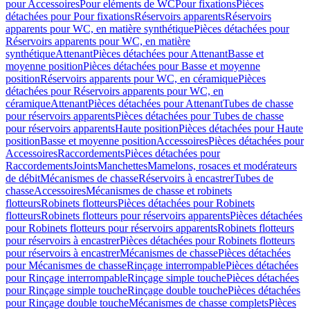
pour Accessoires
Pour eléments de WC
Pour fixations
Pièces
détachées pour Pour fixations
Réservoirs apparents
Réservoirs
apparents pour WC, en matière synthétique
Pièces détachées pour
Réservoirs apparents pour WC, en matière
synthétique
Attenant
Pièces détachées pour Attenant
Basse et
moyenne position
Pièces détachées pour Basse et moyenne
position
Réservoirs apparents pour WC, en céramique
Pièces
détachées pour Réservoirs apparents pour WC, en
céramique
Attenant
Pièces détachées pour Attenant
Tubes de chasse
pour réservoirs apparents
Pièces détachées pour Tubes de chasse
pour réservoirs apparents
Haute position
Pièces détachées pour Haute
position
Basse et moyenne position
Accessoires
Pièces détachées pour
Accessoires
Raccordements
Pièces détachées pour
Raccordements
Joints
Manchettes
Mamelons, rosaces et modérateurs
de débit
Mécanismes de chasse
Réservoirs à encastrer
Tubes de
chasse
Accessoires
Mécanismes de chasse et robinets
flotteurs
Robinets flotteurs
Pièces détachées pour Robinets
flotteurs
Robinets flotteurs pour réservoirs apparents
Pièces détachées
pour Robinets flotteurs pour réservoirs apparents
Robinets flotteurs
pour réservoirs à encastrer
Pièces détachées pour Robinets flotteurs
pour réservoirs à encastrer
Mécanismes de chasse
Pièces détachées
pour Mécanismes de chasse
Rinçage interrompable
Pièces détachées
pour Rinçage interrompable
Rinçage simple touche
Pièces détachées
pour Rinçage simple touche
Rinçage double touche
Pièces détachées
pour Rinçage double touche
Mécanismes de chasse complets
Pièces