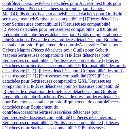
contrôle
Accessoires
Pièces détachées pour Accessoires
Outils pour
Geberit Mepla
Pièces détachées pour Outils pour Geberit
Mepla
Outils de sertissage manuels
Pièces détachées pour Outils de
sertissage manuels
Sertisseuses compatibilité [1]
Pièces détachées
pour Sertisseuses compatibilité [1]
Sertisseuses compatibilité
[2]
Pièces détachées pour Sertisseuses compatibilité [2]
Outils de
préparation de tube
Pièces détachées pour Outils de préparation de
tube
Bouchons d'essai de pression
Pièces détachées pour Bouchons
d'essai de pression
Equipement de contrôle
Accessoires
Outils pour
Geberit Mapress
Pièces détachées pour Outils pour Geberit
Mapress
Sertisseuses compatibilité [1]
Pièces détachées pour
Sertisseuses compatibilité [1]
Sertisseuses compatibilité [2]
Pièces
détachées pour Sertisseuses compatibilité [2]
Compatibilité des outils
de sertissage [1] / [2]
Pièces détachées pour Compatibilité des outils
de sertissage [1] / [2]
Sertisseuses compatibilité [2XL]
Pièces
détachées pour Sertisseuses compatibilité [2XL]
Sertisseuses
compatibilité [3]
Pièces détachées pour Sertisseuses compatibilité
[3]
Outils de préparation de tube
Pièces détachées pour Outils de
préparation de tube
Bouchons d'essai de pression
Pièces détachées
pour Bouchons d'essai de pression
Equipement de contrôle
Pièces
détachées pour Equipement de
contrôle
Accessoires
Sertisseuses
Pièces détachées pour
Sertisseuses
Sertisseuses compatibilité [1]
Pièces détachées pour
Sertisseuses compatibilité [1]
Sertisseuses compatibilité [2]
Pièces
détachées pour Sertisseuses compatibilité [2]
Sertisseuses