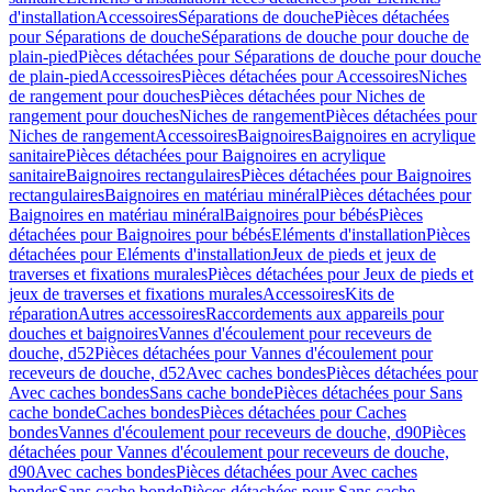
d'installation
Accessoires
Séparations de douche
Pièces détachées
pour Séparations de douche
Séparations de douche pour douche de
plain-pied
Pièces détachées pour Séparations de douche pour douche
de plain-pied
Accessoires
Pièces détachées pour Accessoires
Niches
de rangement pour douches
Pièces détachées pour Niches de
rangement pour douches
Niches de rangement
Pièces détachées pour
Niches de rangement
Accessoires
Baignoires
Baignoires en acrylique
sanitaire
Pièces détachées pour Baignoires en acrylique
sanitaire
Baignoires rectangulaires
Pièces détachées pour Baignoires
rectangulaires
Baignoires en matériau minéral
Pièces détachées pour
Baignoires en matériau minéral
Baignoires pour bébés
Pièces
détachées pour Baignoires pour bébés
Eléments d'installation
Pièces
détachées pour Eléments d'installation
Jeux de pieds et jeux de
traverses et fixations murales
Pièces détachées pour Jeux de pieds et
jeux de traverses et fixations murales
Accessoires
Kits de
réparation
Autres accessoires
Raccordements aux appareils pour
douches et baignoires
Vannes d'écoulement pour receveurs de
douche, d52
Pièces détachées pour Vannes d'écoulement pour
receveurs de douche, d52
Avec caches bondes
Pièces détachées pour
Avec caches bondes
Sans cache bonde
Pièces détachées pour Sans
cache bonde
Caches bondes
Pièces détachées pour Caches
bondes
Vannes d'écoulement pour receveurs de douche, d90
Pièces
détachées pour Vannes d'écoulement pour receveurs de douche,
d90
Avec caches bondes
Pièces détachées pour Avec caches
bondes
Sans cache bonde
Pièces détachées pour Sans cache