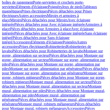
boîtes de rangement
Porte-serviettes et crochets porte-
serviettes
Eléments d'éclairage
Poignées
Jeux de pieds
Tableaux
magnétiques
Prises électriques
Pièces détachées pour Prises
électriques
Autres accessoires
Miroirs et armoires à
glace
Miroirs
Pièces détachées pour Miroirs
Avec éclairage
intégrée
Pièces détachées pour Avec éclairage intégrée
Armoires à
glace
Pièces détachées pour Armoires à glace
Avec éclairage
intégrée
Pièces détachées pour Avec éclairage intégrée
Sans éclairage
intégré
Pièces détachées pour Sans éclairage
intégré
Accessoires
Eléments d'éclairage
Poignées
Autres
accessoires
Prises électriques
Robinetteries
Robinetteries de
lavabo
Pièces détachées pour Robinetteries de lavabo
Montage sur
gorge, alimentation sur secteur
Pièces détachées pour Montage sur
gorge, alimentation sur secteur
Montage sur gorge, alimentation par
piles
Pièces détachées pour Montage sur gorge, alimentation par
piles
Montage sur gorge, alimentation par générateur
Pièces détachées
pour Montage sur gorge, alimentation par générateur
Montage sur
gorge, robinets mitigeurs
Pièces détachées pour Montage sur gorge,
robinets mitigeurs
Montage mural, alimentation sur secteur
Pièces
détachées pour Montage mural, alimentation sur secteur
Montage
mural, alimentation par piles
Pièces détachées pour Montage mural,
alimentation par piles
Montage mural, alimentation par
générateur
Pièces détachées pour Montage mural, alimentation par
générateur
Montage mural, robinets mélangeurs
Pièces détachées
pour Montage mural, robinets mélangeurs
Accessoires
Pièces