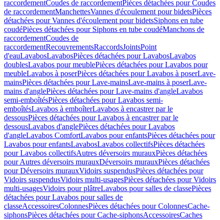
raccordement
Coudes de raccordement
Pièces détachées pour Coudes
de raccordement
Manchettes
Vannes d'écoulement pour bidets
Pièces
détachées pour Vannes d'écoulement pour bidets
Siphons en tube
coudé
Pièces détachées pour Siphons en tube coudé
Manchons de
raccordement
Coudes de
raccordement
Recouvrements
Raccords
Joints
Point
d'eau
Lavabos
Lavabos
Pièces détachées pour Lavabos
Lavabos
doubles
Lavabos pour meuble
Pièces détachées pour Lavabos pour
meuble
Lavabos à poser
Pièces détachées pour Lavabos à poser
Lave-
mains
Pièces détachées pour Lave-mains
Lave-mains à poser
Lave-
mains d'angle
Pièces détachées pour Lave-mains d'angle
Lavabos
semi-emboîtés
Pièces détachées pour Lavabos semi-
emboîtés
Lavabos à emboîter
Lavabos à encastrer par le
dessous
Pièces détachées pour Lavabos à encastrer par le
dessous
Lavabos d'angle
Pièces détachées pour Lavabos
d'angle
Lavabos Comfort
Lavabos pour enfants
Pièces détachées pour
Lavabos pour enfants
Lavabos
Lavabos collectifs
Pièces détachées
pour Lavabos collectifs
Autres déversoirs muraux
Pièces détachées
pour Autres déversoirs muraux
Déversoirs muraux
Pièces détachées
pour Déversoirs muraux
Vidoirs suspendus
Pièces détachées pour
Vidoirs suspendus
Vidoirs multi-usages
Pièces détachées pour Vidoirs
multi-usages
Vidoirs pour plâtre
Lavabos pour salles de classe
Pièces
détachées pour Lavabos pour salles de
classe
Accessoires
Colonnes
Pièces détachées pour Colonnes
Cache-
siphons
Pièces détachées pour Cache-siphons
Accessoires
Caches