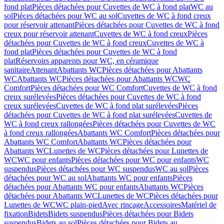
fond plat
Pièces détachées pour Cuvettes de WC à fond plat
WC au
sol
Pièces détachées pour WC au sol
Cuvettes de WC à fond creux
pour réservoir attenant
Pièces détachées pour Cuvettes de WC à fond
creux pour réservoir attenant
Cuvettes de WC à fond creux
Pièces
détachées pour Cuvettes de WC à fond creux
Cuvettes de WC à
fond plat
Pièces détachées pour Cuvettes de WC à fond
plat
Réservoirs apparents pour WC, en céramique
sanitaire
Attenant
Abattants WC
Pièces détachées pour Abattants
WC
Abattants WC
Pièces détachées pour Abattants WC
WC
Comfort
Pièces détachées pour WC Comfort
Cuvettes de WC à fond
creux surélevées
Pièces détachées pour Cuvettes de WC à fond
creux surélevées
Cuvettes de WC à fond plat surélevées
Pièces
détachées pour Cuvettes de WC à fond plat surélevées
Cuvettes de
WC à fond creux rallongées
Pièces détachées pour Cuvettes de WC
à fond creux rallongées
Abattants WC Comfort
Pièces détachées pour
Abattants WC Comfort
Abattants WC
Pièces détachées pour
Abattants WC
Lunettes de WC
Pièces détachées pour Lunettes de
WC
WC pour enfants
Pièces détachées pour WC pour enfants
WC
suspendus
Pièces détachées pour WC suspendus
WC au sol
Pièces
détachées pour WC au sol
Abattants WC pour enfants
Pièces
détachées pour Abattants WC pour enfants
Abattants WC
Pièces
détachées pour Abattants WC
Lunettes de WC
Pièces détachées pour
Lunettes de WC
WC plain-pied
Avec rinçage
Accessoires
Matériel de
fixation
Bidets
Bidets suspendus
Pièces détachées pour Bidets
suspendus
Bidets au sol
Pièces détachées pour Bidets au