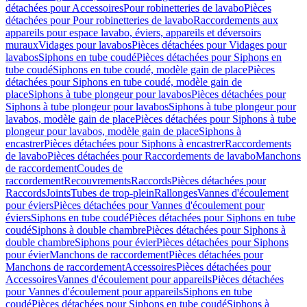
détachées pour Accessoires
Pour robinetteries de lavabo
Pièces
détachées pour Pour robinetteries de lavabo
Raccordements aux
appareils pour espace lavabo, éviers, appareils et déversoirs
muraux
Vidages pour lavabos
Pièces détachées pour Vidages pour
lavabos
Siphons en tube coudé
Pièces détachées pour Siphons en
tube coudé
Siphons en tube coudé, modèle gain de place
Pièces
détachées pour Siphons en tube coudé, modèle gain de
place
Siphons à tube plongeur pour lavabos
Pièces détachées pour
Siphons à tube plongeur pour lavabos
Siphons à tube plongeur pour
lavabos, modèle gain de place
Pièces détachées pour Siphons à tube
plongeur pour lavabos, modèle gain de place
Siphons à
encastrer
Pièces détachées pour Siphons à encastrer
Raccordements
de lavabo
Pièces détachées pour Raccordements de lavabo
Manchons
de raccordement
Coudes de
raccordement
Recouvrements
Raccords
Pièces détachées pour
Raccords
Joints
Tubes de trop-plein
Rallonges
Vannes d'écoulement
pour éviers
Pièces détachées pour Vannes d'écoulement pour
éviers
Siphons en tube coudé
Pièces détachées pour Siphons en tube
coudé
Siphons à double chambre
Pièces détachées pour Siphons à
double chambre
Siphons pour évier
Pièces détachées pour Siphons
pour évier
Manchons de raccordement
Pièces détachées pour
Manchons de raccordement
Accessoires
Pièces détachées pour
Accessoires
Vannes d'écoulement pour appareils
Pièces détachées
pour Vannes d'écoulement pour appareils
Siphons en tube
coudé
Pièces détachées pour Siphons en tube coudé
Siphons à