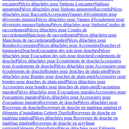
encastrer
Pièces détachées pour Siphons à encastrer
Siphons
apparents
Pièces détachées pour Siphons apparents
Raccords
Pièces
détachées pour Raccords
Accessoires
Vannes d'écoulement pour
déversoirs muraux
Pièces détachées pour Vannes d'écoulement pour
déversoirs muraux
Siphons
Pièces détachées pour Siphons
Coudes de
raccordement
Pièces détachées pour Coudes de
raccordement
Manchons de raccordement
Pièces détachées pour
Manchons de raccordement
Bondes
Pièces détachées pour
Bondes
Accessoires
Pièces détachées pour Accessoires
Douches et
baignoires
Douches
Evacuation des sols pour douches
Pièces
détachées pour Evacuation des sols pour douches
Ecoulements de
douche
Pièces détachées pour Ecoulements de douche
Accessoires
pour écoulements de douche
Pièces détachées pour Accessoires pour
écoulements de douche
Bondes pour douches de plain-pied
Pièces
détachées pour Bondes pour douches de plain-pied
Accessoires pour
bondes pour douches de plain-pied
Pièces détachées pour
Accessoires pour bondes pour douches de plain-pied
Evacuations
murales
Pièces détachées pour Evacuations murales
Accessoires pour
évacuations murales
Pièces détachées pour Accessoires pour
évacuations murales
Receveurs de douche
Pièces détachées pour
Receveurs de douche
Receveurs de douche en matériau minéral et
éléments d’installation Geberit Duofix
Receveurs de douche en
matériau minéral
Pièces détachées pour Receveurs de douche en
matériau minéral
Receveurs de douche en acrylique
sanitaire
Eléments d'installation
Pièces détachées pour Eléments