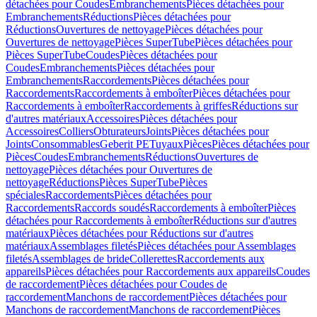
détachées pour Coudes
Embranchements
Pièces détachées pour
Embranchements
Réductions
Pièces détachées pour
Réductions
Ouvertures de nettoyage
Pièces détachées pour
Ouvertures de nettoyage
Pièces SuperTube
Pièces détachées pour
Pièces SuperTube
Coudes
Pièces détachées pour
Coudes
Embranchements
Pièces détachées pour
Embranchements
Raccordements
Pièces détachées pour
Raccordements
Raccordements à emboîter
Pièces détachées pour
Raccordements à emboîter
Raccordements à griffes
Réductions sur
d'autres matériaux
Accessoires
Pièces détachées pour
Accessoires
Colliers
Obturateurs
Joints
Pièces détachées pour
Joints
Consommables
Geberit PE
Tuyaux
Pièces
Pièces détachées pour
Pièces
Coudes
Embranchements
Réductions
Ouvertures de
nettoyage
Pièces détachées pour Ouvertures de
nettoyage
Réductions
Pièces SuperTube
Pièces
spéciales
Raccordements
Pièces détachées pour
Raccordements
Raccords soudés
Raccordements à emboîter
Pièces
détachées pour Raccordements à emboîter
Réductions sur d'autres
matériaux
Pièces détachées pour Réductions sur d'autres
matériaux
Assemblages filetés
Pièces détachées pour Assemblages
filetés
Assemblages de bride
Collerettes
Raccordements aux
appareils
Pièces détachées pour Raccordements aux appareils
Coudes
de raccordement
Pièces détachées pour Coudes de
raccordement
Manchons de raccordement
Pièces détachées pour
Manchons de raccordement
Manchons de raccordement
Pièces