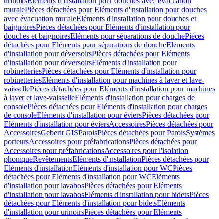
urinoirs
Eléments d'installation pour douches avec évacuation
murale
Pièces détachées pour Eléments d'installation pour douches
avec évacuation murale
Eléments d'installation pour douches et
baignoires
Pièces détachées pour Eléments d'installation pour
douches et baignoires
Eléments pour séparations de douche
Pièces
détachées pour Eléments pour séparations de douche
Eléments
d'installation pour déversoirs
Pièces détachées pour Eléments
d'installation pour déversoirs
Eléments d'installation pour
robinetteries
Pièces détachées pour Eléments d'installation pour
robinetteries
Eléments d'installation pour machines à laver et lave-
vaisselle
Pièces détachées pour Eléments d'installation pour machines
à laver et lave-vaisselle
Eléments d'installation pour charges de
console
Pièces détachées pour Eléments d'installation pour charges
de console
Eléments d'installation pour éviers
Pièces détachées pour
Eléments d'installation pour éviers
Accessoires
Pièces détachées pour
Accessoires
Geberit GIS
Parois
Pièces détachées pour Parois
Systèmes
porteurs
Accessoires pour préfabrications
Pièces détachées pour
Accessoires pour préfabrications
Accessoires pour l'isolation
phonique
Revêtements
Eléments d'installation
Pièces détachées pour
Eléments d'installation
Eléments d'installation pour WC
Pièces
détachées pour Eléments d'installation pour WC
Eléments
d'installation pour lavabos
Pièces détachées pour Eléments
d'installation pour lavabos
Eléments d'installation pour bidets
Pièces
détachées pour Eléments d'installation pour bidets
Eléments
d'installation pour urinoirs
Pièces détachées pour Eléments