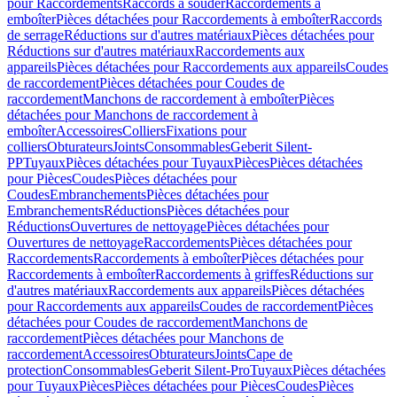
pour Raccordements
Raccords à souder
Raccordements à
emboîter
Pièces détachées pour Raccordements à emboîter
Raccords
de serrage
Réductions sur d'autres matériaux
Pièces détachées pour
Réductions sur d'autres matériaux
Raccordements aux
appareils
Pièces détachées pour Raccordements aux appareils
Coudes
de raccordement
Pièces détachées pour Coudes de
raccordement
Manchons de raccordement à emboîter
Pièces
détachées pour Manchons de raccordement à
emboîter
Accessoires
Colliers
Fixations pour
colliers
Obturateurs
Joints
Consommables
Geberit Silent-
PP
Tuyaux
Pièces détachées pour Tuyaux
Pièces
Pièces détachées
pour Pièces
Coudes
Pièces détachées pour
Coudes
Embranchements
Pièces détachées pour
Embranchements
Réductions
Pièces détachées pour
Réductions
Ouvertures de nettoyage
Pièces détachées pour
Ouvertures de nettoyage
Raccordements
Pièces détachées pour
Raccordements
Raccordements à emboîter
Pièces détachées pour
Raccordements à emboîter
Raccordements à griffes
Réductions sur
d'autres matériaux
Raccordements aux appareils
Pièces détachées
pour Raccordements aux appareils
Coudes de raccordement
Pièces
détachées pour Coudes de raccordement
Manchons de
raccordement
Pièces détachées pour Manchons de
raccordement
Accessoires
Obturateurs
Joints
Cape de
protection
Consommables
Geberit Silent-Pro
Tuyaux
Pièces détachées
pour Tuyaux
Pièces
Pièces détachées pour Pièces
Coudes
Pièces