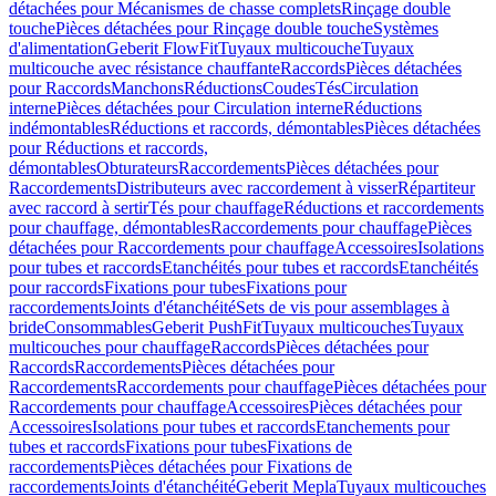
détachées pour Mécanismes de chasse complets
Rinçage double
touche
Pièces détachées pour Rinçage double touche
Systèmes
d'alimentation
Geberit FlowFit
Tuyaux multicouche
Tuyaux
multicouche avec résistance chauffante
Raccords
Pièces détachées
pour Raccords
Manchons
Réductions
Coudes
Tés
Circulation
interne
Pièces détachées pour Circulation interne
Réductions
indémontables
Réductions et raccords, démontables
Pièces détachées
pour Réductions et raccords,
démontables
Obturateurs
Raccordements
Pièces détachées pour
Raccordements
Distributeurs avec raccordement à visser
Répartiteur
avec raccord à sertir
Tés pour chauffage
Réductions et raccordements
pour chauffage, démontables
Raccordements pour chauffage
Pièces
détachées pour Raccordements pour chauffage
Accessoires
Isolations
pour tubes et raccords
Etanchéités pour tubes et raccords
Etanchéités
pour raccords
Fixations pour tubes
Fixations pour
raccordements
Joints d'étanchéité
Sets de vis pour assemblages à
bride
Consommables
Geberit PushFit
Tuyaux multicouches
Tuyaux
multicouches pour chauffage
Raccords
Pièces détachées pour
Raccords
Raccordements
Pièces détachées pour
Raccordements
Raccordements pour chauffage
Pièces détachées pour
Raccordements pour chauffage
Accessoires
Pièces détachées pour
Accessoires
Isolations pour tubes et raccords
Etanchements pour
tubes et raccords
Fixations pour tubes
Fixations de
raccordements
Pièces détachées pour Fixations de
raccordements
Joints d'étanchéité
Geberit Mepla
Tuyaux multicouches