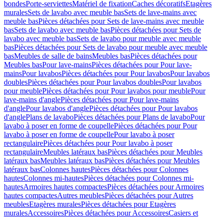
bondes
Porte-serviettes
Matériel de fixation
Caches décoratifs
Etagères
murales
Sets de lavabo avec meuble bas
Sets de lave-mains avec
meuble bas
Pièces détachées pour Sets de lave-mains avec meuble
bas
Sets de lavabo avec meuble bas
Pièces détachées pour Sets de
lavabo avec meuble bas
Sets de lavabo pour meuble avec meuble
bas
Pièces détachées pour Sets de lavabo pour meuble avec meuble
bas
Meubles de salle de bains
Meubles bas
Pièces détachées pour
Meubles bas
Pour lave-mains
Pièces détachées pour Pour lave-
mains
Pour lavabos
Pièces détachées pour Pour lavabos
Pour lavabos
doubles
Pièces détachées pour Pour lavabos doubles
Pour lavabos
pour meuble
Pièces détachées pour Pour lavabos pour meuble
Pour
lave-mains d'angle
Pièces détachées pour Pour lave-mains
d'angle
Pour lavabos d'angle
Pièces détachées pour Pour lavabos
d'angle
Plans de lavabo
Pièces détachées pour Plans de lavabo
Pour
lavabo à poser en forme de coupelle
Pièces détachées pour Pour
lavabo à poser en forme de coupelle
Pour lavabo à poser
rectangulaire
Pièces détachées pour Pour lavabo à poser
rectangulaire
Meubles latéraux bas
Pièces détachées pour Meubles
latéraux bas
Meubles latéraux bas
Pièces détachées pour Meubles
latéraux bas
Colonnes hautes
Pièces détachées pour Colonnes
hautes
Colonnes mi-hautes
Pièces détachées pour Colonnes mi-
hautes
Armoires hautes compactes
Pièces détachées pour Armoires
hautes compactes
Autres meubles
Pièces détachées pour Autres
meubles
Etagères murales
Pièces détachées pour Etagères
murales
Accessoires
Pièces détachées pour Accessoires
Casiers et