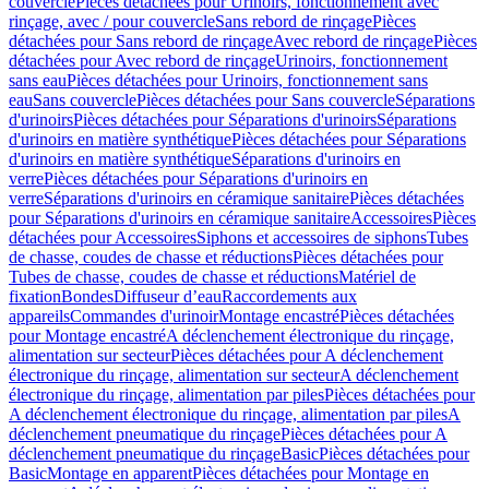
couvercle
Pièces détachées pour Urinoirs, fonctionnement avec
rinçage, avec / pour couvercle
Sans rebord de rinçage
Pièces
détachées pour Sans rebord de rinçage
Avec rebord de rinçage
Pièces
détachées pour Avec rebord de rinçage
Urinoirs, fonctionnement
sans eau
Pièces détachées pour Urinoirs, fonctionnement sans
eau
Sans couvercle
Pièces détachées pour Sans couvercle
Séparations
d'urinoirs
Pièces détachées pour Séparations d'urinoirs
Séparations
d'urinoirs en matière synthétique
Pièces détachées pour Séparations
d'urinoirs en matière synthétique
Séparations d'urinoirs en
verre
Pièces détachées pour Séparations d'urinoirs en
verre
Séparations d'urinoirs en céramique sanitaire
Pièces détachées
pour Séparations d'urinoirs en céramique sanitaire
Accessoires
Pièces
détachées pour Accessoires
Siphons et accessoires de siphons
Tubes
de chasse, coudes de chasse et réductions
Pièces détachées pour
Tubes de chasse, coudes de chasse et réductions
Matériel de
fixation
Bondes
Diffuseur d’eau
Raccordements aux
appareils
Commandes d'urinoir
Montage encastré
Pièces détachées
pour Montage encastré
A déclenchement électronique du rinçage,
alimentation sur secteur
Pièces détachées pour A déclenchement
électronique du rinçage, alimentation sur secteur
A déclenchement
électronique du rinçage, alimentation par piles
Pièces détachées pour
A déclenchement électronique du rinçage, alimentation par piles
A
déclenchement pneumatique du rinçage
Pièces détachées pour A
déclenchement pneumatique du rinçage
Basic
Pièces détachées pour
Basic
Montage en apparent
Pièces détachées pour Montage en