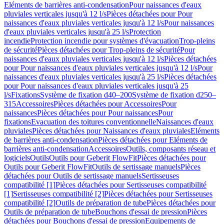
Eléments de barrières anti-condensation
Pour naissances d'eaux
pluviales verticales jusqu'à 12 l/s
Pièces détachées pour Pour
naissances d'eaux pluviales verticales jusqu'à 12 l/s
Pour naissances
d'eaux pluviales verticales jusqu'à 25 l/s
Protection
incendie
Protection incendie pour systèmes d'évacuation
Trop-pleins
de sécurité
Pièces détachées pour Trop-pleins de sécurité
Pour
naissances d'eaux pluviales verticales jusqu'à 12 l/s
Pièces détachées
pour Pour naissances d'eaux pluviales verticales jusqu'à 12 l/s
Pour
naissances d'eaux pluviales verticales jusqu'à 25 l/s
Pièces détachées
pour Pour naissances d'eaux pluviales verticales jusqu'à 25
l/s
Fixations
Système de fixation d40–200
Système de fixation d250–
315
Accessoires
Pièces détachées pour Accessoires
Pour
naissances
Pièces détachées pour Pour naissances
Pour
fixations
Evacuation des toitures conventionnelle
Naissances d'eaux
pluviales
Pièces détachées pour Naissances d'eaux pluviales
Eléments
de barrières anti-condensation
Pièces détachées pour Eléments de
barrières anti-condensation
Accessoires
Outils, composants réseau et
logiciels
Outils
Outils pour Geberit FlowFit
Pièces détachées pour
Outils pour Geberit FlowFit
Outils de sertissage manuels
Pièces
détachées pour Outils de sertissage manuels
Sertisseuses
compatibilité [1]
Pièces détachées pour Sertisseuses compatibilité
[1]
Sertisseuses compatibilité [2]
Pièces détachées pour Sertisseuses
compatibilité [2]
Outils de préparation de tube
Pièces détachées pour
Outils de préparation de tube
Bouchons d'essai de pression
Pièces
détachées pour Bouchons d'essai de pression
Equipements de