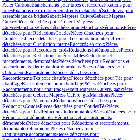
Acier Carbone
Etanchements pour tubes et raccords
Fixations pour
tubes
Fixations de raccordements
Joints d'étanchéité
Sets de vis pour
assemblages de brides
Geberit Mapress Cuivre
Geberit Mapress
Cuivre
Pièces détachées pour Geberit Mapress
Cuivre
Manchons
Pièces détachées pour Manchons
Réductions
Pièces
détachées pour Réductions
Coudes
Pièces détachées pour
Coudes
Tés
Pièces détachées pour Tés
Circulation interne
Pièces
détachées pour Circulation interne
Raccords en croix
Pièces
détachées pour Raccords en croix
Réductions indémontables
Pièces
détachées pour Réductions indémontables
Réductions et
raccordements, démontables
Pièces détachées pour Réductions et
raccordements, démontables
Obturateurs
Pièces détachées pour
Obturateurs
Raccordements
Pièces détachées pour
Raccordements
Tés pour chauffage
Pièces détachées pour Tés pour
chauffage
Raccordements pour chauffage
Pièces détachées pour
Raccordements pour chauffage
Geberit Mapress Cuivre, gaz
Pièces
détachées pour Geberit Mapress Cuivre, gaz
Manchons
Pièces
détachées pour Manchons
Réductions
Pièces détachées pour
Réductions
Coudes
Pièces détachées pour Coudes
Tés
Pièces
détachées pour Tés
Réductions indémontables
Pièces détachées pour
Réductions indémontables
Réductions et raccordements,
démontables
Pièces détachées pour Réductions et raccordements,
démontables
Obturateurs
Pièces détachées pour
Obturateurs
Raccordements
Pièces détachées pour
Raccordements
Accessoires pour Geberit Mapress Cuivre
Pièces