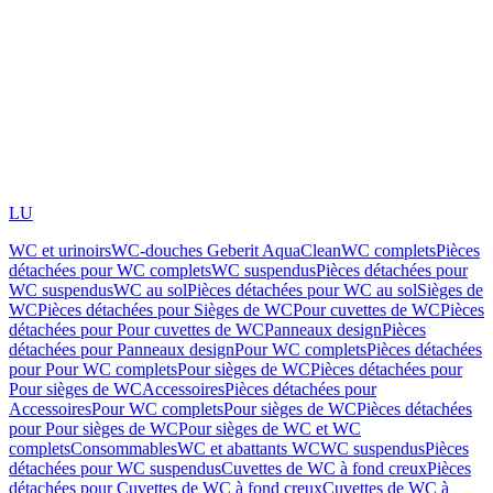
LU
WC et urinoirs
WC-douches Geberit AquaClean
WC complets
Pièces
détachées pour WC complets
WC suspendus
Pièces détachées pour
WC suspendus
WC au sol
Pièces détachées pour WC au sol
Sièges de
WC
Pièces détachées pour Sièges de WC
Pour cuvettes de WC
Pièces
détachées pour Pour cuvettes de WC
Panneaux design
Pièces
détachées pour Panneaux design
Pour WC complets
Pièces détachées
pour Pour WC complets
Pour sièges de WC
Pièces détachées pour
Pour sièges de WC
Accessoires
Pièces détachées pour
Accessoires
Pour WC complets
Pour sièges de WC
Pièces détachées
pour Pour sièges de WC
Pour sièges de WC et WC
complets
Consommables
WC et abattants WC
WC suspendus
Pièces
détachées pour WC suspendus
Cuvettes de WC à fond creux
Pièces
détachées pour Cuvettes de WC à fond creux
Cuvettes de WC à