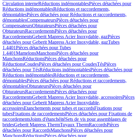
Circulation interne
Réductions indémontables
Pièces détachées pour
Réductions indémontables
Réductions et raccordements,
démontables
Pièces détachées pour Réductions et raccordements,
démontables
Compensateurs
Pièces détachées pour
Compensateurs
Obturateurs
Pièces détachées pour
Obturateurs
Raccordements
Pièces détachées pour
Raccordements
Geberit Mapress Acier Inoxydable, gaz
Pièces
détachées pour Geberit Mapress Acier Inoxydable, gaz
Tubes
1.4401
Pièces détachées pour Tubes
1.4401
Mamelons
Manchons
Pièces détachées pour
Manchons
Réductions
Pièces détachées pour
Réductions
Coudes
Pièces détachées pour Coudes
Tés
Pièces
détachées pour Tés
Réductions indémontables
Pièces détachées pour
Réductions indémontables
Réductions et raccordements,
démontables
Pièces détachées pour Réductions et raccordements,
démontables
Obturateurs
Pièces détachées pour
Obturateurs
Raccordements
Pièces détachées pour
Raccordements
Geberit Mapress Acier Inoxydable, accessoires
Pièces
détachées pour Geberit Mapress Acier Inoxydable,
accessoires
Etanchements pour tubes et raccords
Fixations pour
tubes
Fixations de raccordements
Pièces détachées pour Fixations de
raccordements
Joints d'étanchéité
Sets de vis pour assemblages de
brides
Geberit Mapress Therm
Tuyaux Therm
Raccords
Pièces
détachées pour Raccords
Manchons
Pièces détachées pour
Manchons
Réductions
Pièces détachées pour