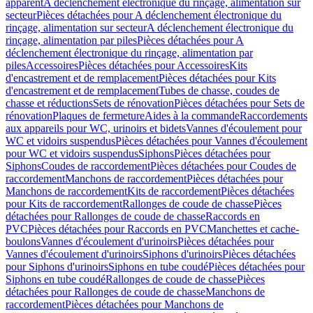
apparent
A déclenchement électronique du rinçage, alimentation sur
secteur
Pièces détachées pour A déclenchement électronique du
rinçage, alimentation sur secteur
A déclenchement électronique du
rinçage, alimentation par piles
Pièces détachées pour A
déclenchement électronique du rinçage, alimentation par
piles
Accessoires
Pièces détachées pour Accessoires
Kits
d'encastrement et de remplacement
Pièces détachées pour Kits
d'encastrement et de remplacement
Tubes de chasse, coudes de
chasse et réductions
Sets de rénovation
Pièces détachées pour Sets de
rénovation
Plaques de fermeture
Aides à la commande
Raccordements
aux appareils pour WC, urinoirs et bidets
Vannes d'écoulement pour
WC et vidoirs suspendus
Pièces détachées pour Vannes d'écoulement
pour WC et vidoirs suspendus
Siphons
Pièces détachées pour
Siphons
Coudes de raccordement
Pièces détachées pour Coudes de
raccordement
Manchons de raccordement
Pièces détachées pour
Manchons de raccordement
Kits de raccordement
Pièces détachées
pour Kits de raccordement
Rallonges de coude de chasse
Pièces
détachées pour Rallonges de coude de chasse
Raccords en
PVC
Pièces détachées pour Raccords en PVC
Manchettes et cache-
boulons
Vannes d'écoulement d'urinoirs
Pièces détachées pour
Vannes d'écoulement d'urinoirs
Siphons d'urinoirs
Pièces détachées
pour Siphons d'urinoirs
Siphons en tube coudé
Pièces détachées pour
Siphons en tube coudé
Rallonges de coude de chasse
Pièces
détachées pour Rallonges de coude de chasse
Manchons de
raccordement
Pièces détachées pour Manchons de