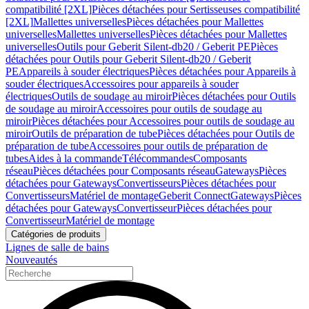
compatibilité [2XL]
Pièces détachées pour Sertisseuses compatibilité
[2XL]
Mallettes universelles
Pièces détachées pour Mallettes
universelles
Mallettes universelles
Pièces détachées pour Mallettes
universelles
Outils pour Geberit Silent-db20 / Geberit PE
Pièces
détachées pour Outils pour Geberit Silent-db20 / Geberit
PE
Appareils à souder électriques
Pièces détachées pour Appareils à
souder électriques
Accessoires pour appareils à souder
électriques
Outils de soudage au miroir
Pièces détachées pour Outils
de soudage au miroir
Accessoires pour outils de soudage au
miroir
Pièces détachées pour Accessoires pour outils de soudage au
miroir
Outils de préparation de tube
Pièces détachées pour Outils de
préparation de tube
Accessoires pour outils de préparation de
tubes
Aides à la commande
Télécommandes
Composants
réseau
Pièces détachées pour Composants réseau
Gateways
Pièces
détachées pour Gateways
Convertisseurs
Pièces détachées pour
Convertisseurs
Matériel de montage
Geberit Connect
Gateways
Pièces
détachées pour Gateways
Convertisseur
Pièces détachées pour
Convertisseur
Matériel de montage
Catégories de produits
Lignes de salle de bains
Nouveautés