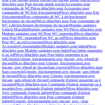
détachées pour Pour rinçage simple touche
Accessoires pour
commandes de WC
Pièces détachées pour Accessoires pour
commandes de WC
Kits d'encastrement
Pièces détachées pour Kits
d'encastrement
Pour commandes de WC à déclenchement
électronique du rinçage
Pièces détachées pour Pour commandes de
WC à déclenchement électronique du rinçage
Modules sanitaires
Geberit Monolith
Modules sanitaires pour WC
Pièces détachées pour
Modules sanitaires pour WC
Pour WC suspendus
Pièces détachées
pour Pour WC suspendus
Pour WC au sol
Pièces détachées pour
Pour WC au sol
Accessoires
Pièces détachées pour
Accessoires
Consommables
Modules sanitaires pour bidets
Pièces
détachées pour Modules sanitaires pour bidets
Pour bidets suspendus
et au sol
Pièces détachées pour Pour bidets suspendus et au
sol
Urinoirs
Urinoirs, fonctionnement avec rinçage, avec rebord de
rinçage
Pièces détachées pour Urinoirs, fonctionnement avec
rinçage, avec rebord de rinçage
Sans couvercle
Pièces détachées pour
Sans couvercle
Urinoirs, fonctionnement avec rinçage, sans rebord
de rinçage
Pièces détachées pour Urinoirs, fonctionnement avec
rinçage, sans rebord de rinçage
Commande d'urinoir apparente ou à
encastrer
Pièces détachées pour Commande d'urinoir apparente ou à
encastrer
Avec commande d'urinoir intégrée
Pièces détachées pour
Avec commande d'urinoir intégrée
Pour commande d'urinoir
intégrée
Pièces détachées pour Pour commande d'urinoir
intégrée
Urinoirs, fonctionnement avec rinçage, avec / pour