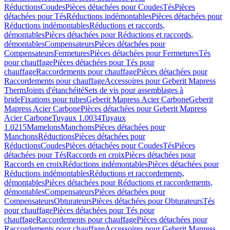
Réductions
Coudes
Pièces détachées pour Coudes
Tés
Pièces
détachées pour Tés
Réductions indémontables
Pièces détachées pour
Réductions indémontables
Réductions et raccords,
démontables
Pièces détachées pour Réductions et raccords,
démontables
Compensateurs
Pièces détachées pour
Compensateurs
Fermetures
Pièces détachées pour Fermetures
Tés
pour chauffage
Pièces détachées pour Tés pour
chauffage
Raccordements pour chauffage
Pièces détachées pour
Raccordements pour chauffage
Accessoires pour Geberit Mapress
Therm
Joints d'étanchéité
Sets de vis pour assemblages à
bride
Fixations pour tubes
Geberit Mapress Acier Carbone
Geberit
Mapress Acier Carbone
Pièces détachées pour Geberit Mapress
Acier Carbone
Tuyaux 1.0034
Tuyaux
1.0215
Mamelons
Manchons
Pièces détachées pour
Manchons
Réductions
Pièces détachées pour
Réductions
Coudes
Pièces détachées pour Coudes
Tés
Pièces
détachées pour Tés
Raccords en croix
Pièces détachées pour
Raccords en croix
Réductions indémontables
Pièces détachées pour
Réductions indémontables
Réductions et raccordements,
démontables
Pièces détachées pour Réductions et raccordements,
démontables
Compensateurs
Pièces détachées pour
Compensateurs
Obturateurs
Pièces détachées pour Obturateurs
Tés
pour chauffage
Pièces détachées pour Tés pour
chauffage
Raccordements pour chauffage
Pièces détachées pour
Raccordements pour chauffage
Accessoires pour Geberit Mapress