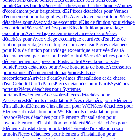
bonde
Caches bondes
Pièces détachées pour Caches bondes
Vannes
d'écoulement pour baignoires, d52
Pièces détachées pour Vannes
d'écoulement pour baignoires, d52
Avec vidage excentrique
Pièces
détachées pour Avec vidage excentrique
Kits de finition pour vidage
excentrique
Pièces détachées pour Kits de finition pour vidage
excentrique
Avec vidage excentrique et arrivée d'eau
Pièces
détachées pour Avec vidage excentrique et arrivée d'eau
Kits de
finition pour vidage excentrique et arrivée d'eau
Pièces détachées
pour Kits de finition pour vidage excentrique et arrivée d'eau
A
déclenchement par pression PushControl
Pièces détachées pour A
déclenchement par pression PushControl
Avec bouchons de
bonde
Pièces détachées pour Avec bouchons de bonde
Accessoires
pour vannes d'écoulement de baignoires
Kits de
raccordement
Arrivées d'eau
Systèmes d'installation et de chasse
d'eau
Geberit Duofix
Parois
Pièces détachées pour Parois
Systèmes
porteurs
Pièces détachées pour Systèmes
porteurs
Revêtements
Accessoires
Pièces détachées pour
Accessoires
Eléments d'installation
Pièces détachées pour Eléments
d'installation
Eléments d'installation pour WC
Pièces détachées pour
Eléments d'installation pour WC
Eléments d'installation pour
lavabos
Pièces détachées pour Eléments d'installation pour
lavabos
Eléments d'installation pour bidets
Pièces détachées pour
Eléments d'installation pour bidets
Eléments d'installation pour
urinoirs
Pièces détachées pour Eléments d'installation pour