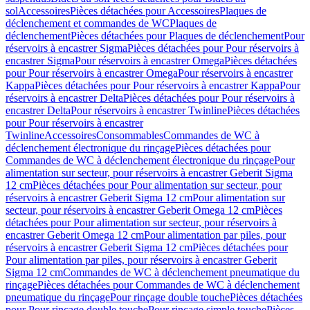
sol
Accessoires
Pièces détachées pour Accessoires
Plaques de
déclenchement et commandes de WC
Plaques de
déclenchement
Pièces détachées pour Plaques de déclenchement
Pour
réservoirs à encastrer Sigma
Pièces détachées pour Pour réservoirs à
encastrer Sigma
Pour réservoirs à encastrer Omega
Pièces détachées
pour Pour réservoirs à encastrer Omega
Pour réservoirs à encastrer
Kappa
Pièces détachées pour Pour réservoirs à encastrer Kappa
Pour
réservoirs à encastrer Delta
Pièces détachées pour Pour réservoirs à
encastrer Delta
Pour réservoirs à encastrer Twinline
Pièces détachées
pour Pour réservoirs à encastrer
Twinline
Accessoires
Consommables
Commandes de WC à
déclenchement électronique du rinçage
Pièces détachées pour
Commandes de WC à déclenchement électronique du rinçage
Pour
alimentation sur secteur, pour réservoirs à encastrer Geberit Sigma
12 cm
Pièces détachées pour Pour alimentation sur secteur, pour
réservoirs à encastrer Geberit Sigma 12 cm
Pour alimentation sur
secteur, pour réservoirs à encastrer Geberit Omega 12 cm
Pièces
détachées pour Pour alimentation sur secteur, pour réservoirs à
encastrer Geberit Omega 12 cm
Pour alimentation par piles, pour
réservoirs à encastrer Geberit Sigma 12 cm
Pièces détachées pour
Pour alimentation par piles, pour réservoirs à encastrer Geberit
Sigma 12 cm
Commandes de WC à déclenchement pneumatique du
rinçage
Pièces détachées pour Commandes de WC à déclenchement
pneumatique du rinçage
Pour rinçage double touche
Pièces détachées
pour Pour rinçage double touche
Pour rinçage simple touche
Pièces