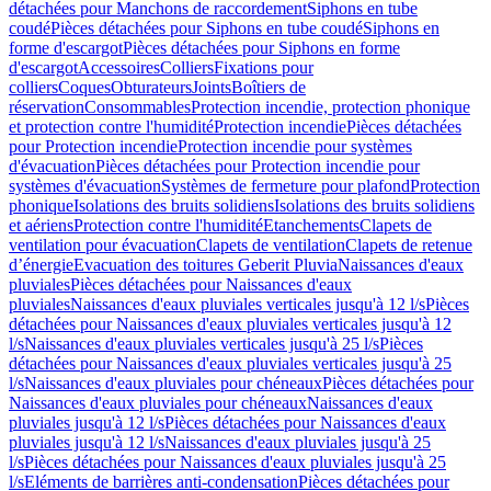
détachées pour Manchons de raccordement
Siphons en tube
coudé
Pièces détachées pour Siphons en tube coudé
Siphons en
forme d'escargot
Pièces détachées pour Siphons en forme
d'escargot
Accessoires
Colliers
Fixations pour
colliers
Coques
Obturateurs
Joints
Boîtiers de
réservation
Consommables
Protection incendie, protection phonique
et protection contre l'humidité
Protection incendie
Pièces détachées
pour Protection incendie
Protection incendie pour systèmes
d'évacuation
Pièces détachées pour Protection incendie pour
systèmes d'évacuation
Systèmes de fermeture pour plafond
Protection
phonique
Isolations des bruits solidiens
Isolations des bruits solidiens
et aériens
Protection contre l'humidité
Etanchements
Clapets de
ventilation pour évacuation
Clapets de ventilation
Clapets de retenue
d’énergie
Evacuation des toitures Geberit Pluvia
Naissances d'eaux
pluviales
Pièces détachées pour Naissances d'eaux
pluviales
Naissances d'eaux pluviales verticales jusqu'à 12 l/s
Pièces
détachées pour Naissances d'eaux pluviales verticales jusqu'à 12
l/s
Naissances d'eaux pluviales verticales jusqu'à 25 l/s
Pièces
détachées pour Naissances d'eaux pluviales verticales jusqu'à 25
l/s
Naissances d'eaux pluviales pour chéneaux
Pièces détachées pour
Naissances d'eaux pluviales pour chéneaux
Naissances d'eaux
pluviales jusqu'à 12 l/s
Pièces détachées pour Naissances d'eaux
pluviales jusqu'à 12 l/s
Naissances d'eaux pluviales jusqu'à 25
l/s
Pièces détachées pour Naissances d'eaux pluviales jusqu'à 25
l/s
Eléments de barrières anti-condensation
Pièces détachées pour