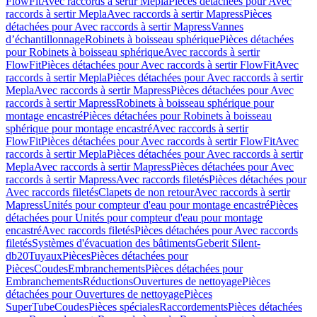
FlowFit
Avec raccords à sertir Mepla
Pièces détachées pour Avec
raccords à sertir Mepla
Avec raccords à sertir Mapress
Pièces
détachées pour Avec raccords à sertir Mapress
Vannes
d’échantillonnage
Robinets à boisseau sphérique
Pièces détachées
pour Robinets à boisseau sphérique
Avec raccords à sertir
FlowFit
Pièces détachées pour Avec raccords à sertir FlowFit
Avec
raccords à sertir Mepla
Pièces détachées pour Avec raccords à sertir
Mepla
Avec raccords à sertir Mapress
Pièces détachées pour Avec
raccords à sertir Mapress
Robinets à boisseau sphérique pour
montage encastré
Pièces détachées pour Robinets à boisseau
sphérique pour montage encastré
Avec raccords à sertir
FlowFit
Pièces détachées pour Avec raccords à sertir FlowFit
Avec
raccords à sertir Mepla
Pièces détachées pour Avec raccords à sertir
Mepla
Avec raccords à sertir Mapress
Pièces détachées pour Avec
raccords à sertir Mapress
Avec raccords filetés
Pièces détachées pour
Avec raccords filetés
Clapets de non retour
Avec raccords à sertir
Mapress
Unités pour compteur d'eau pour montage encastré
Pièces
détachées pour Unités pour compteur d'eau pour montage
encastré
Avec raccords filetés
Pièces détachées pour Avec raccords
filetés
Systèmes d'évacuation des bâtiments
Geberit Silent-
db20
Tuyaux
Pièces
Pièces détachées pour
Pièces
Coudes
Embranchements
Pièces détachées pour
Embranchements
Réductions
Ouvertures de nettoyage
Pièces
détachées pour Ouvertures de nettoyage
Pièces
SuperTube
Coudes
Pièces spéciales
Raccordements
Pièces détachées