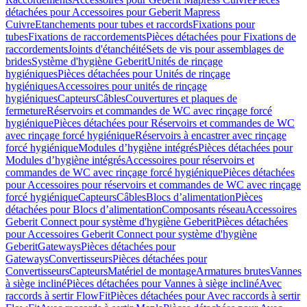
détachées pour Accessoires pour Geberit Mapress
Cuivre
Etanchements pour tubes et raccords
Fixations pour
tubes
Fixations de raccordements
Pièces détachées pour Fixations de
raccordements
Joints d'étanchéité
Sets de vis pour assemblages de
brides
Système d'hygiène Geberit
Unités de rinçage
hygiéniques
Pièces détachées pour Unités de rinçage
hygiéniques
Accessoires pour unités de rinçage
hygiéniques
Capteurs
Câbles
Couvertures et plaques de
fermeture
Réservoirs et commandes de WC avec rinçage forcé
hygiénique
Pièces détachées pour Réservoirs et commandes de WC
avec rinçage forcé hygiénique
Réservoirs à encastrer avec rinçage
forcé hygiénique
Modules d’hygiène intégrés
Pièces détachées pour
Modules d’hygiène intégrés
Accessoires pour réservoirs et
commandes de WC avec rinçage forcé hygiénique
Pièces détachées
pour Accessoires pour réservoirs et commandes de WC avec rinçage
forcé hygiénique
Capteurs
Câbles
Blocs d’alimentation
Pièces
détachées pour Blocs d’alimentation
Composants réseau
Accessoires
Geberit Connect pour système d'hygiène Geberit
Pièces détachées
pour Accessoires Geberit Connect pour système d'hygiène
Geberit
Gateways
Pièces détachées pour
Gateways
Convertisseurs
Pièces détachées pour
Convertisseurs
Capteurs
Matériel de montage
Armatures brutes
Vannes
à siège incliné
Pièces détachées pour Vannes à siège incliné
Avec
raccords à sertir FlowFit
Pièces détachées pour Avec raccords à sertir