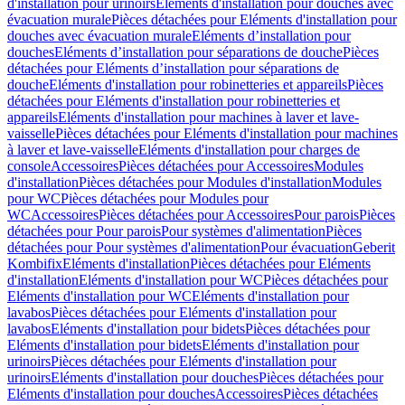
d'installation pour urinoirs
Eléments d'installation pour douches avec
évacuation murale
Pièces détachées pour Eléments d'installation pour
douches avec évacuation murale
Eléments d’installation pour
douches
Eléments d’installation pour séparations de douche
Pièces
détachées pour Eléments d’installation pour séparations de
douche
Eléments d'installation pour robinetteries et appareils
Pièces
détachées pour Eléments d'installation pour robinetteries et
appareils
Eléments d'installation pour machines à laver et lave-
vaisselle
Pièces détachées pour Eléments d'installation pour machines
à laver et lave-vaisselle
Eléments d'installation pour charges de
console
Accessoires
Pièces détachées pour Accessoires
Modules
d'installation
Pièces détachées pour Modules d'installation
Modules
pour WC
Pièces détachées pour Modules pour
WC
Accessoires
Pièces détachées pour Accessoires
Pour parois
Pièces
détachées pour Pour parois
Pour systèmes d'alimentation
Pièces
détachées pour Pour systèmes d'alimentation
Pour évacuation
Geberit
Kombifix
Eléments d'installation
Pièces détachées pour Eléments
d'installation
Eléments d'installation pour WC
Pièces détachées pour
Eléments d'installation pour WC
Eléments d'installation pour
lavabos
Pièces détachées pour Eléments d'installation pour
lavabos
Eléments d'installation pour bidets
Pièces détachées pour
Eléments d'installation pour bidets
Eléments d'installation pour
urinoirs
Pièces détachées pour Eléments d'installation pour
urinoirs
Eléments d'installation pour douches
Pièces détachées pour
Eléments d'installation pour douches
Accessoires
Pièces détachées