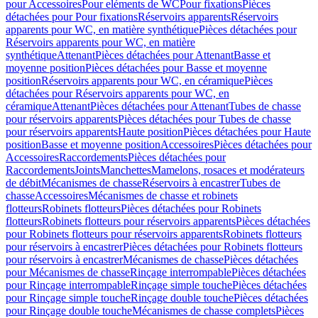
pour Accessoires
Pour eléments de WC
Pour fixations
Pièces
détachées pour Pour fixations
Réservoirs apparents
Réservoirs
apparents pour WC, en matière synthétique
Pièces détachées pour
Réservoirs apparents pour WC, en matière
synthétique
Attenant
Pièces détachées pour Attenant
Basse et
moyenne position
Pièces détachées pour Basse et moyenne
position
Réservoirs apparents pour WC, en céramique
Pièces
détachées pour Réservoirs apparents pour WC, en
céramique
Attenant
Pièces détachées pour Attenant
Tubes de chasse
pour réservoirs apparents
Pièces détachées pour Tubes de chasse
pour réservoirs apparents
Haute position
Pièces détachées pour Haute
position
Basse et moyenne position
Accessoires
Pièces détachées pour
Accessoires
Raccordements
Pièces détachées pour
Raccordements
Joints
Manchettes
Mamelons, rosaces et modérateurs
de débit
Mécanismes de chasse
Réservoirs à encastrer
Tubes de
chasse
Accessoires
Mécanismes de chasse et robinets
flotteurs
Robinets flotteurs
Pièces détachées pour Robinets
flotteurs
Robinets flotteurs pour réservoirs apparents
Pièces détachées
pour Robinets flotteurs pour réservoirs apparents
Robinets flotteurs
pour réservoirs à encastrer
Pièces détachées pour Robinets flotteurs
pour réservoirs à encastrer
Mécanismes de chasse
Pièces détachées
pour Mécanismes de chasse
Rinçage interrompable
Pièces détachées
pour Rinçage interrompable
Rinçage simple touche
Pièces détachées
pour Rinçage simple touche
Rinçage double touche
Pièces détachées
pour Rinçage double touche
Mécanismes de chasse complets
Pièces