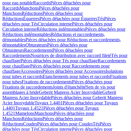
pour eau potable
Raccords
Pièces détachées pour
Raccords
Manchons
Pièces détachées pour
Manchons
Réductions
Pièces détachées pour
Réductions
Équerres
Pièces détachées pour Équerres
Tés
Pièces
détachées pour Tés
Circulation interne
Pièces détachées pour
Circulation interne
Réductions indémontables
Pièces détachées pour
Réductions indémontables
Réductions et raccordements,
démontables
Pièces détachées pour Réductions et raccordements,
démontables
Obturateurs
Pièces détachées pour
Obturateurs
Raccordements
Pièces détachées pour
Raccordements
Nourrices de distribution avec raccord fileté
Tés pour
chauffage
Pièces détachées pour Tés pour chauffage
Raccordements
pour chauffage
Pièces détachées pour Raccordements pour
chauffage
Accessoires
Pièces détachées pour Accessoires
Isolations
pour tubes et raccords
Etanchements pour tubes et raccords
Fixations
pour tubes
Fixations de raccordements
Pièces détachées pour
Fixations de raccordements
Joints d'étanchéité
Sets de vis pour
assemblages à bride
Geberit Mapress Acier Inoxydable
Geberit
Mapress Acier Inoxydable
Pièces détachées pour Geberit Mapress
Acier Inoxydable
Tuyaux 1.4401
Pièces détachées pour Tuyaux
1.4401
Tuyaux 1.4521
Pièces détachées pour Tuyaux
1.4521
Mamelons
Manchons
Pièces détachées pour
Manchons
Réductions
Pièces détachées pour
Réductions
Coudes
Pièces détachées pour Coudes
Tés
Pièces
détachées pour Tés
Circulation interne
Pièces détachées pour