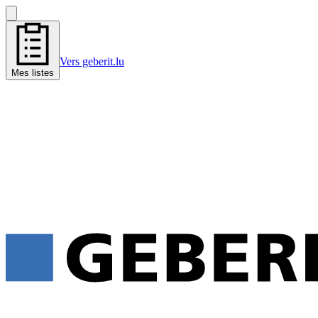
Vers geberit.lu
Mes listes