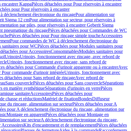
à encastrer Kappa
Pièces détachées pour Pour réservoirs à encastrer
chées pour Pour réservoirs à encastrer
 déclenchement électronique du rinçage
Pour alimentation sur
erit Sigma 12 cm
Pour alimentation sur secteur, pour réservoirs à
imentation par piles, pour réservoirs à encastrer Geberit Sigma
 pneumatique du rinçage
Pièces détachées pour Commandes de WC
ouche
Pièces détachées pour Pour rinçage simple touche
Accessoires
rement
Pour commandes de WC à déclenchement électronique du
 sanitaires pour WC
Pièces détachées pour Modules sanitaires pour
 détachées pour Accessoires
Consommables
Modules sanitaires pour
sol
Urinoirs
Urinoirs, fonctionnement avec rinçage, avec rebord de
rcle
Urinoirs, fonctionnement avec rinçage, sans rebord de
ces détachées pour Commande d'urinoir apparente ou à encastrer
Avec
r Pour commande d'urinoir intégrée
Urinoirs, fonctionnement avec
es détachées pour Sans rebord de rinçage
Avec rebord de
eau
Sans couvercle
Pièces détachées pour Sans couvercle
Séparations
rs en matière synthétique
Séparations d'urinoirs en verre
Pièces
ramique sanitaire
Accessoires
Pièces détachées pour
de chasse et réductions
Matériel de fixation
Bondes
Diffuseur
ue du rinçage, alimentation sur secteur
Pièces détachées pour A
ées pour A déclenchement électronique du rinçage, alimentation par
asic
Montage en apparent
Pièces détachées pour Montage en
imentation sur secteur
A déclenchement électronique du rinçage,
r Accessoires
Kits d'encastrement et de remplacement
Pièces détachées
 rénovation
Plaques de fermeture
Aides à la commande
Raccordements