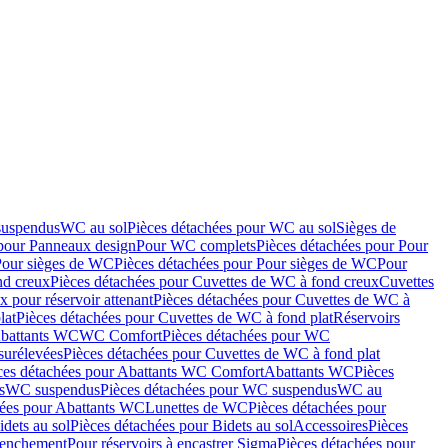
suspendus
WC au sol
Pièces détachées pour WC au sol
Sièges de
 pour Panneaux design
Pour WC complets
Pièces détachées pour Pour
Pour sièges de WC
Pièces détachées pour Pour sièges de WC
Pour
nd creux
Pièces détachées pour Cuvettes de WC à fond creux
Cuvettes
 pour réservoir attenant
Pièces détachées pour Cuvettes de WC à
lat
Pièces détachées pour Cuvettes de WC à fond plat
Réservoirs
Abattants WC
WC Comfort
Pièces détachées pour WC
surélevées
Pièces détachées pour Cuvettes de WC à fond plat
ces détachées pour Abattants WC Comfort
Abattants WC
Pièces
s
WC suspendus
Pièces détachées pour WC suspendus
WC au
hées pour Abattants WC
Lunettes de WC
Pièces détachées pour
idets au sol
Pièces détachées pour Bidets au sol
Accessoires
Pièces
clenchement
Pour réservoirs à encastrer Sigma
Pièces détachées pour