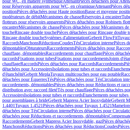
pour WC, en matière synthétique
Attenant
Pièces détachées pour Atten
pour Réservoirs apparents pour WC, en céramique
Attenant
Pièces dét
position
Pièces détachées pour Haute position
Basse et moyenne positi
modérateurs de débit
Mécanismes de chasse
Réservoirs à encastrer
Tube
flotteurs pour réservoirs apparents
Pièces détachées pour Robinets flott
encastrer
Mécanismes de chasse
Pièces détachées pour Mécanismes de
touche
Rinçage double touche
Pièces détachées pour Rinçage double 
Rinçage double touche
Systèmes d'alimentation
Geberit FlowFit
Tuyaux
Raccords
Manchons
Réductions
Coudes
Tés
Circulation interne
Pièces d
démontables
Obturateurs
Raccordements
Pièces détachées pour Racco
chauffage, démontables
Raccordements pour chauffage
Pièces détaché
raccords
Fixations pour tubes
Fixations pour raccordements
Joints d'éta
chauffage
Raccords
Pièces détachées pour Raccords
Raccordements
Piè
détachées pour Accessoires
Isolations pour tubes et raccords
Etanchemen
d'étanchéité
Geberit Mepla
Tuyaux multicouches pour eau potable
Racc
détachées pour Équerres
Tés
Pièces détachées pour Tés
Circulation int
raccordements, démontables
Pièces détachées pour Réductions et rac
distribution avec raccord fileté
Tés pour chauffage
Pièces détachées po
Accessoires
Isolations pour tubes et raccords
Etanchements pour tubes 
pour assemblages à bride
Geberit Mapress Acier Inoxydable
Geberit M
1.4401
Tuyaux 1.4521
Pièces détachées pour Tuyaux 1.4521
Mamelon
détachées pour Tés
Circulation interne
Pièces détachées pour Circulati
détachées pour Réductions et raccordements, démontables
Compensat
Raccordements
Geberit Mapress Acier Inoxydable, gaz
Pièces détaché
Manchons
Réductions
Pièces détachées pour Réductions
Coudes
Pièces