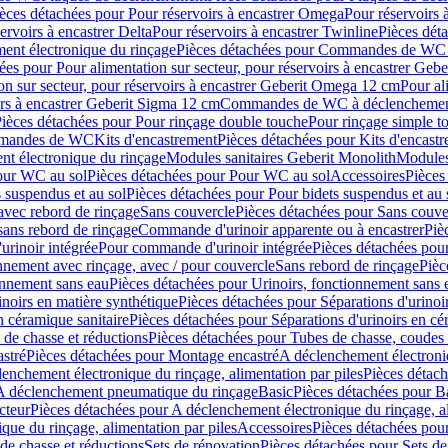
èces détachées pour Pour réservoirs à encastrer Omega
Pour réservoirs 
ervoirs à encastrer Delta
Pour réservoirs à encastrer Twinline
Pièces déta
t électronique du rinçage
Pièces détachées pour Commandes de WC à
ées pour Pour alimentation sur secteur, pour réservoirs à encastrer Geb
on sur secteur, pour réservoirs à encastrer Geberit Omega 12 cm
Pour al
irs à encastrer Geberit Sigma 12 cm
Commandes de WC à déclenchement
ièces détachées pour Pour rinçage double touche
Pour rinçage simple t
ommandes de WC
Kits d'encastrement
Pièces détachées pour Kits d'encast
t électronique du rinçage
Modules sanitaires Geberit Monolith
Modules
our WC au sol
Pièces détachées pour Pour WC au sol
Accessoires
Pièces
 suspendus et au sol
Pièces détachées pour Pour bidets suspendus et au 
avec rebord de rinçage
Sans couvercle
Pièces détachées pour Sans couve
sans rebord de rinçage
Commande d'urinoir apparente ou à encastrer
Piè
rinoir intégrée
Pour commande d'urinoir intégrée
Pièces détachées pou
nnement avec rinçage, avec / pour couvercle
Sans rebord de rinçage
Pièc
onnement sans eau
Pièces détachées pour Urinoirs, fonctionnement sans 
inoirs en matière synthétique
Pièces détachées pour Séparations d'urinoi
n céramique sanitaire
Pièces détachées pour Séparations d'urinoirs en cé
 de chasse et réductions
Pièces détachées pour Tubes de chasse, coudes 
stré
Pièces détachées pour Montage encastré
A déclenchement électroniq
enchement électronique du rinçage, alimentation par piles
Pièces détach
 A déclenchement pneumatique du rinçage
Basic
Pièces détachées pour B
cteur
Pièces détachées pour A déclenchement électronique du rinçage, al
que du rinçage, alimentation par piles
Accessoires
Pièces détachées pou
de chasse et réductions
Sets de rénovation
Pièces détachées pour Sets de