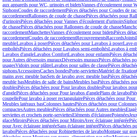
aux appareils pour WC, urinoirs et bidets
Vannes d'écoulement pour W
Siphons
Coudes de raccordement
Pièces détachées pour Coudes de ra
raccordement
Rallonges de coude de chasse
Pièces détachées pour Ral
d'urinoirs
Pièces détachées pour Vannes d'écoulement d'urinoirs
Siphon
de chasse
Pièces détachées pour Rallonges de coude de chasse
Mancho
raccordement
Manchettes
Vannes d'écoulement pour bidets
Pièces déta
raccordement
Coudes de raccordement
Recouvrements
Raccords
Joints
meuble
Lavabos à poser
Pièces détachées pour Lavabos à poser
Lave-m
emboîtés
Pièces détachées pour Lavabos semi-emboîtés
Lavabos à emb
Lavabos d'angle
Lavabos Comfort
Lavabos pour enfants
Pièces détach
pour Autres déversoirs muraux
Déversoirs muraux
Pièces détachées p
usages
Vidoirs pour plâtre
Lavabos pour salles de classe
Pièces détaché
siphons
Accessoires
Caches bondes
Porte-serviettes
Matériel de fixation
mains avec meuble bas
Sets de lavabo avec meuble bas
Pièces détaché
meuble bas
Meubles de salle de bains
Meubles bas
Pièces détachées po
doubles
Pièces détachées pour Pour lavabos doubles
Pour lavabos pou
d'angle
Pièces détachées pour Pour lavabos d'angle
Plans de lavabo
Piè
coupelle
Pour lavabo à poser rectangulaire
Pièces détachées pour Pour 
Meubles latéraux bas
Colonnes hautes
Pièces détachées pour Colonnes
compactes
Autres meubles
Pièces détachées pour Autres meubles
Etagè
serviettes et crochets porte-serviettes
Eléments d'éclairage
Poignées
Jeu
glace
Miroirs
Pièces détachées pour Miroirs
Avec éclairage intégrée
Pièc
pour Avec éclairage intégrée
Sans éclairage intégré
Pièces détachées po
lavabo
Pièces détachées pour Robinetteries de lavabo
Montage sur gorg
détachées pour Montage sur gorge, alimentation par piles
Montage sur 