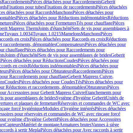
s
Raccordements
Pièces détachées pour Raccordements
Geberit
ords
Fixations pour tubes
Fixations de raccordements
Pièces détachées
ces détachées pour Raccords
Manchons
Pièces détachées pour
ontables
Pièces détachées pour Réductions indémontables
Réductions
metures
Pièces détachées pour Fermetures
Tés pour chauffage
Pièces
berit Mapress Therm
Joints d'étanchéité
Sets de vis pour assemblages à
one
Tuyaux 1.0034
Tuyaux 1.0215
Mamelons
Manchons
Pièces
ccords en croix
Pièces détachées pour Raccords en croix
Réductions
et raccordements, démontables
Compensateurs
Pièces détachées pour
ur chauffage
Pièces détachées pour Raccordements pour
nts
Joints d'étanchéité
Sets de vis pour assemblages de brides
Geberit
s
Pièces détachées pour Réductions
Coudes
Pièces détachées pour
ccords en croix
Réductions indémontables
Pièces détachées pour
teurs
Pièces détachées pour Obturateurs
Raccordements
Pièces
 pour Raccordements pour chauffage
Geberit Mapress Cuivre,
ons
Coudes
Pièces détachées pour Coudes
Tés
Pièces détachées pour
our Réductions et raccordements, démontables
Obturateurs
Pièces
pour Accessoires pour Geberit Mapress Cuivre
Etanchements pour
vis pour assemblages de brides
Système d'hygiène Geberit
Unités de
rtures et plaques de fermeture
Réservoirs et commandes de WC avec
inçage forcé hygiénique
Modules d’hygiène intégrés
Pièces détachées
essoires pour réservoirs et commandes de WC avec rinçage forcé
our système d'hygiène Geberit
Pièces détachées pour Accessoires
urs
Capteurs
Matériel de montage
Armatures brutes
Vannes à siège
accords à sertir Mepla
Pièces détachées pour Avec raccords à sertir