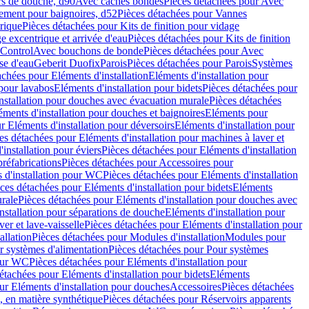
rs de douche, d90
Avec caches bondes
Pièces détachées pour Avec
ement pour baignoires, d52
Pièces détachées pour Vannes
trique
Pièces détachées pour Kits de finition pour vidage
ge excentrique et arrivée d'eau
Pièces détachées pour Kits de finition
hControl
Avec bouchons de bonde
Pièces détachées pour Avec
se d'eau
Geberit Duofix
Parois
Pièces détachées pour Parois
Systèmes
achées pour Eléments d'installation
Eléments d'installation pour
 pour lavabos
Eléments d'installation pour bidets
Pièces détachées pour
nstallation pour douches avec évacuation murale
Pièces détachées
ments d'installation pour douches et baignoires
Eléments pour
r Eléments d'installation pour déversoirs
Eléments d'installation pour
es détachées pour Eléments d'installation pour machines à laver et
installation pour éviers
Pièces détachées pour Eléments d'installation
réfabrications
Pièces détachées pour Accessoires pour
 d'installation pour WC
Pièces détachées pour Eléments d'installation
ces détachées pour Eléments d'installation pour bidets
Eléments
urale
Pièces détachées pour Eléments d'installation pour douches avec
nstallation pour séparations de douche
Eléments d'installation pour
er et lave-vaisselle
Pièces détachées pour Eléments d'installation pour
allation
Pièces détachées pour Modules d'installation
Modules pour
r systèmes d'alimentation
Pièces détachées pour Pour systèmes
pour WC
Pièces détachées pour Eléments d'installation pour
étachées pour Eléments d'installation pour bidets
Eléments
ur Eléments d'installation pour douches
Accessoires
Pièces détachées
 en matière synthétique
Pièces détachées pour Réservoirs apparents