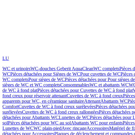
LU
WC et urinoirs
WC-douches Geberit AquaClean
WC complets
Pièces 
WC
Pièces détachées pour Sièges de WC
Pour cuvettes de WC
Pièces 
WC complets
Pour sièges de WC
Pièces détachées pour Pour sièges 
sièges de WC et WC complets
Consommables
WC et abattants WC
WC
de WC à fond plat
Pièces détachées pour Cuvettes de WC à fond plat
fond creux pour réservoir attenant
Cuvettes de WC à fond creux
Pièce
apparents pour WC, en céramique sanitaire
Attenant
Abattants WC
Piè
Comfort
Cuvettes de WC à fond creux surélevées
Pièces détachées po
surélevées
Cuvettes de WC à fond creux rallongées
Pièces détachées p
détachées pour Abattants WC
Lunettes de WC
Pièces détachées pour 
sol
Pièces détachées pour WC au sol
Abattants WC pour enfants
Pièces
Lunettes de WC
WC plain-pied
Avec rinçage
Accessoires
Matériel de f
détachées pour Accessoires
Plaques de déclenchement et commandes