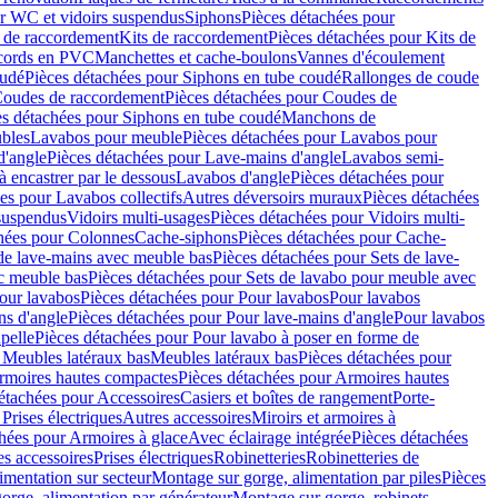
r WC et vidoirs suspendus
Siphons
Pièces détachées pour
 de raccordement
Kits de raccordement
Pièces détachées pour Kits de
ccords en PVC
Manchettes et cache-boulons
Vannes d'écoulement
oudé
Pièces détachées pour Siphons en tube coudé
Rallonges de coude
oudes de raccordement
Pièces détachées pour Coudes de
es détachées pour Siphons en tube coudé
Manchons de
bles
Lavabos pour meuble
Pièces détachées pour Lavabos pour
d'angle
Pièces détachées pour Lave-mains d'angle
Lavabos semi-
 encastrer par le dessous
Lavabos d'angle
Pièces détachées pour
es pour Lavabos collectifs
Autres déversoirs muraux
Pièces détachées
 suspendus
Vidoirs multi-usages
Pièces détachées pour Vidoirs multi-
hées pour Colonnes
Cache-siphons
Pièces détachées pour Cache-
de lave-mains avec meuble bas
Pièces détachées pour Sets de lave-
c meuble bas
Pièces détachées pour Sets de lavabo pour meuble avec
our lavabos
Pièces détachées pour Pour lavabos
Pour lavabos
ns d'angle
Pièces détachées pour Pour lave-mains d'angle
Pour lavabos
pelle
Pièces détachées pour Pour lavabo à poser en forme de
 Meubles latéraux bas
Meubles latéraux bas
Pièces détachées pour
rmoires hautes compactes
Pièces détachées pour Armoires hautes
étachées pour Accessoires
Casiers et boîtes de rangement
Porte-
Prises électriques
Autres accessoires
Miroirs et armoires à
hées pour Armoires à glace
Avec éclairage intégrée
Pièces détachées
es accessoires
Prises électriques
Robinetteries
Robinetteries de
imentation sur secteur
Montage sur gorge, alimentation par piles
Pièces
orge, alimentation par générateur
Montage sur gorge, robinets