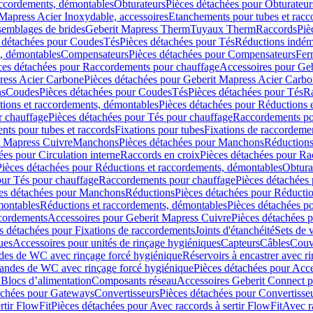
accordements, démontables
Obturateurs
Pièces détachées pour Obturateur
Mapress Acier Inoxydable, accessoires
Etanchements pour tubes et racc
ssemblages de brides
Geberit Mapress Therm
Tuyaux Therm
Raccords
Piè
 détachées pour Coudes
Tés
Pièces détachées pour Tés
Réductions indém
s, démontables
Compensateurs
Pièces détachées pour Compensateurs
Fer
ces détachées pour Raccordements pour chauffage
Accessoires pour Ge
ress Acier Carbone
Pièces détachées pour Geberit Mapress Acier Carb
ns
Coudes
Pièces détachées pour Coudes
Tés
Pièces détachées pour Tés
Ra
ions et raccordements, démontables
Pièces détachées pour Réductions 
r chauffage
Pièces détachées pour Tés pour chauffage
Raccordements po
ts pour tubes et raccords
Fixations pour tubes
Fixations de raccordeme
t Mapress Cuivre
Manchons
Pièces détachées pour Manchons
Réduction
ées pour Circulation interne
Raccords en croix
Pièces détachées pour Ra
Pièces détachées pour Réductions et raccordements, démontables
Obtura
our Tés pour chauffage
Raccordements pour chauffage
Pièces détachées
es détachées pour Manchons
Réductions
Pièces détachées pour Réducti
montables
Réductions et raccordements, démontables
Pièces détachées p
cordements
Accessoires pour Geberit Mapress Cuivre
Pièces détachées 
s détachées pour Fixations de raccordements
Joints d'étanchéité
Sets de 
ues
Accessoires pour unités de rinçage hygiéniques
Capteurs
Câbles
Couve
des de WC avec rinçage forcé hygiénique
Réservoirs à encastrer avec r
mandes de WC avec rinçage forcé hygiénique
Pièces détachées pour Acc
 Blocs d’alimentation
Composants réseau
Accessoires Geberit Connect p
achées pour Gateways
Convertisseurs
Pièces détachées pour Convertisse
rtir FlowFit
Pièces détachées pour Avec raccords à sertir FlowFit
Avec r