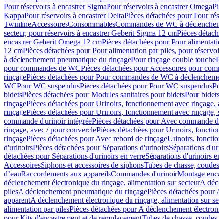
Pour réservoirs à encastrer Sigma
Pour réservoirs à encastrer Omega
Pi
Kappa
Pour réservoirs à encastrer Delta
Pièces détachées pour Pour rés
Twinline
Accessoires
Consommables
Commandes de WC à déclenchemen
secteur, pour réservoirs à encastrer Geberit Sigma 12 cm
Pièces détach
encastrer Geberit Omega 12 cm
Pièces détachées pour Pour alimentati
12 cm
Pièces détachées pour Pour alimentation par piles, pour réservo
à déclenchement pneumatique du rinçage
Pour rinçage double touche
P
pour commandes de WC
Pièces détachées pour Accessoires pour c
rinçage
Pièces détachées pour Pour commandes de WC à déclenchemen
WC
Pour WC suspendus
Pièces détachées pour Pour WC suspendus
P
bidets
Pièces détachées pour Modules sanitaires pour bidets
Pour bidets
rinçage
Pièces détachées pour Urinoirs, fonctionnement avec rinçage, 
rinçage
Pièces détachées pour Urinoirs, fonctionnement avec rinçage, 
commande d'urinoir intégrée
Pièces détachées pour Avec commande d'u
rinçage, avec / pour couvercle
Pièces détachées pour Urinoirs, fonctio
rinçage
Pièces détachées pour Avec rebord de rinçage
Urinoirs, foncti
d'urinoirs
Pièces détachées pour Séparations d'urinoirs
Séparations d'ur
détachées pour Séparations d'urinoirs en verre
Séparations d'urinoirs e
Accessoires
Siphons et accessoires de siphons
Tubes de chasse, coudes
d’eau
Raccordements aux appareils
Commandes d'urinoir
Montage enca
déclenchement électronique du rinçage, alimentation sur secteur
A décl
piles
A déclenchement pneumatique du rinçage
Pièces détachées pour
apparent
A déclenchement électronique du rinçage, alimentation sur se
alimentation par piles
Pièces détachées pour A déclenchement électroni
pour Kits d'encastrement et de remplacement
Tubes de chasse, coudes 