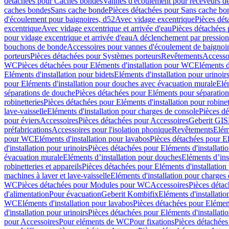
détachées pour Caches bondes
Vannes d'écoulement pour receveurs d
caches bondes
Sans cache bonde
Pièces détachées pour Sans cache bo
d'écoulement pour baignoires, d52
Avec vidage excentrique
Pièces dét
excentrique
Avec vidage excentrique et arrivée d'eau
Pièces détachées 
pour vidage excentrique et arrivée d'eau
A déclenchement par pressio
bouchons de bonde
Accessoires pour vannes d'écoulement de baignoi
porteurs
Pièces détachées pour Systèmes porteurs
Revêtements
Accesso
WC
Pièces détachées pour Eléments d'installation pour WC
Eléments d
Eléments d'installation pour bidets
Eléments d'installation pour urinoir
pour Eléments d'installation pour douches avec évacuation murale
Elé
séparations de douche
Pièces détachées pour Eléments pour séparatio
robinetteries
Pièces détachées pour Eléments d'installation pour robinet
lave-vaisselle
Eléments d'installation pour charges de console
Pièces dé
pour éviers
Accessoires
Pièces détachées pour Accessoires
Geberit GIS
préfabrications
Accessoires pour l'isolation phonique
Revêtements
Eléme
pour WC
Eléments d'installation pour lavabos
Pièces détachées pour El
d'installation pour urinoirs
Pièces détachées pour Eléments d'installatio
évacuation murale
Eléments d’installation pour douches
Eléments d’ins
robinetteries et appareils
Pièces détachées pour Eléments d'installation 
machines à laver et lave-vaisselle
Eléments d'installation pour charges
WC
Pièces détachées pour Modules pour WC
Accessoires
Pièces détac
d'alimentation
Pour évacuation
Geberit Kombifix
Eléments d'installatio
WC
Eléments d'installation pour lavabos
Pièces détachées pour Elément
d'installation pour urinoirs
Pièces détachées pour Eléments d'installatio
pour Accessoires
Pour eléments de WC
Pour fixations
Pièces détachées