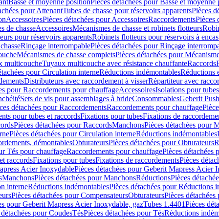
ant
Basse et moyenne position
Pièces détachées pour Basse et moyenne 
achées pour Attenant
Tubes de chasse pour réservoirs apparents
Pièces d
on
Accessoires
Pièces détachées pour Accessoires
Raccordements
Pièces 
s de chasse
Accessoires
Mécanismes de chasse et robinets flotteurs
Robin
eurs pour réservoirs apparents
Robinets flotteurs pour réservoirs à encas
 chasse
Rinçage interrompable
Pièces détachées pour Rinçage interromp
touche
Mécanismes de chasse complets
Pièces détachées pour Mécanisme
 multicouche
Tuyaux multicouche avec résistance chauffante
Raccords
étachées pour Circulation interne
Réductions indémontables
Réductions e
rdements
Distributeurs avec raccordement à visser
Répartiteur avec raccor
es pour Raccordements pour chauffage
Accessoires
Isolations pour tubes
nchéité
Sets de vis pour assemblages à bride
Consommables
Geberit Push
ces détachées pour Raccordements
Raccordements pour chauffage
Pièce
ts pour tubes et raccords
Fixations pour tubes
Fixations de raccordeme
ords
Pièces détachées pour Raccords
Manchons
Pièces détachées pour 
erne
Pièces détachées pour Circulation interne
Réductions indémontables
cordements, démontables
Obturateurs
Pièces détachées pour Obturateurs
R
ur Tés pour chauffage
Raccordements pour chauffage
Pièces détachées 
et raccords
Fixations pour tubes
Fixations de raccordements
Pièces détac
apress Acier Inoxydable
Pièces détachées pour Geberit Mapress Acier 
s
Manchons
Pièces détachées pour Manchons
Réductions
Pièces détaché
on interne
Réductions indémontables
Pièces détachées pour Réductions 
eurs
Pièces détachées pour Compensateurs
Obturateurs
Pièces détachées 
es pour Geberit Mapress Acier Inoxydable, gaz
Tubes 1.4401
Pièces dét
 détachées pour Coudes
Tés
Pièces détachées pour Tés
Réductions indém