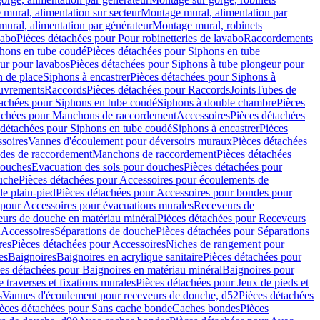
mural, alimentation sur secteur
Montage mural, alimentation par
ural, alimentation par générateur
Montage mural, robinets
vabo
Pièces détachées pour Pour robinetteries de lavabo
Raccordements
hons en tube coudé
Pièces détachées pour Siphons en tube
ur pour lavabos
Pièces détachées pour Siphons à tube plongeur pour
n de place
Siphons à encastrer
Pièces détachées pour Siphons à
uvrements
Raccords
Pièces détachées pour Raccords
Joints
Tubes de
tachées pour Siphons en tube coudé
Siphons à double chambre
Pièces
achées pour Manchons de raccordement
Accessoires
Pièces détachées
 détachées pour Siphons en tube coudé
Siphons à encastrer
Pièces
soires
Vannes d'écoulement pour déversoirs muraux
Pièces détachées
udes de raccordement
Manchons de raccordement
Pièces détachées
ouches
Evacuation des sols pour douches
Pièces détachées pour
uche
Pièces détachées pour Accessoires pour écoulements de
e plain-pied
Pièces détachées pour Accessoires pour bondes pour
 pour Accessoires pour évacuations murales
Receveurs de
urs de douche en matériau minéral
Pièces détachées pour Receveurs
n
Accessoires
Séparations de douche
Pièces détachées pour Séparations
res
Pièces détachées pour Accessoires
Niches de rangement pour
es
Baignoires
Baignoires en acrylique sanitaire
Pièces détachées pour
es détachées pour Baignoires en matériau minéral
Baignoires pour
e traverses et fixations murales
Pièces détachées pour Jeux de pieds et
s
Vannes d'écoulement pour receveurs de douche, d52
Pièces détachées
èces détachées pour Sans cache bonde
Caches bondes
Pièces