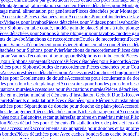
Montage mural, alimentation sur secteur
Pièces détachées pour Montage 
age mural, alimentation par générateur
Pièces détachées pour Montage m
s
Accessoires
Pièces détachées pour Accessoires
Pour robinetteries de la
ux
Vidages pour lavabos
Pièces détachées pour Vidages pour lavabos
Sip
our Siphons en tube coudé, modèle gain de place
Siphons à tube plonge
ièces détachées pour Siphons à tube plongeur pour lavabos, modèle gai
nts de lavabo
Manchons de raccordement
Coudes de raccordement
Reco
 pour Vannes d'écoulement pour éviers
Siphons en tube coudé
Pièces dé
étachées pour Siphons pour évier
Manchons de raccordement
Pièces dét
 pour Vannes d'écoulement pour appareils
Siphons en tube coudé
Pièces
s pour Siphons apparents
Raccords
Pièces détachées pour Raccords
Acces
achées pour Siphons
Coudes de raccordement
Pièces détachées pour Co
s
Accessoires
Pièces détachées pour Accessoires
Douches et baignoires
D
chées pour Ecoulements de douche
Accessoires pour écoulements de do
des pour douches de plain-pied
Accessoires pour bondes pour douches d
cuations murales
Accessoires pour évacuations murales
Pièces détachées
e en matériau minéral et éléments d’installation Geberit Duofix
Receve
aire
Eléments d'installation
Pièces détachées pour Eléments d'installatio
tachées pour Séparations de douche pour douche de plain-pied
Accessoi
hes de rangement
Pièces détachées pour Niches de rangement
Accessoir
chées pour Baignoires rectangulaires
Baignoires en matériau minéral
Pièc
tion
Pièces détachées pour Eléments d'installation
Jeux de pieds et jeux d
res accessoires
Raccordements aux appareils pour douches et baignoire
s bondes
Pièces détachées pour Avec caches bondes
Sans cache bonde
Pi