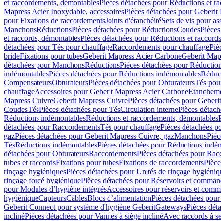
et raccordements, démontables
Pièces détachées pour Réductions et r
Mapress Acier Inoxydable, accessoires
Pièces détachées pour Geberit 
pour Fixations de raccordements
Joints d'étanchéité
Sets de vis pour a
Manchons
Réductions
Pièces détachées pour Réductions
Coudes
Pièces
et raccords, démontables
Pièces détachées pour Réductions et raccord
détachées pour Tés pour chauffage
Raccordements pour chauffage
Piè
bride
Fixations pour tubes
Geberit Mapress Acier Carbone
Geberit Map
détachées pour Manchons
Réductions
Pièces détachées pour Réductio
indémontables
Pièces détachées pour Réductions indémontables
Réduct
Compensateurs
Obturateurs
Pièces détachées pour Obturateurs
Tés pou
chauffage
Accessoires pour Geberit Mapress Acier Carbone
Etanchemen
Mapress Cuivre
Geberit Mapress Cuivre
Pièces détachées pour Geberi
Coudes
Tés
Pièces détachées pour Tés
Circulation interne
Pièces détach
Réductions indémontables
Réductions et raccordements, démontables
détachées pour Raccordements
Tés pour chauffage
Pièces détachées p
gaz
Pièces détachées pour Geberit Mapress Cuivre, gaz
Manchons
Pièc
Tés
Réductions indémontables
Pièces détachées pour Réductions indé
détachées pour Obturateurs
Raccordements
Pièces détachées pour Rac
tubes et raccords
Fixations pour tubes
Fixations de raccordements
Pièce
rinçage hygiéniques
Pièces détachées pour Unités de rinçage hygiéniq
rinçage forcé hygiénique
Pièces détachées pour Réservoirs et comman
pour Modules d’hygiène intégrés
Accessoires pour réservoirs et com
hygiénique
Capteurs
Câbles
Blocs d’alimentation
Pièces détachées pour
Geberit Connect pour système d'hygiène Geberit
Gateways
Pièces dét
incliné
Pièces détachées pour Vannes à siège incliné
Avec raccords à se