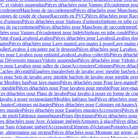
C et vidoirs suspendus
Pièces détachées pour Vannes d'écoulement pou
ccordement
Manchons de raccordement
Pièces détachées pour Manchons
longes de coude de chasse
Raccords en PVC
Pièces détachées pour Ra
s d'urinoirs
Pièces détachées pour Siphons d'urinoirs
Siphons en tube c
ns de raccordement
Pièces détachées pour Manchons de raccordement
C
chées pour Vannes d'écoulement pour bidets
Siphons en tube coudé
Pièc
Point d'eau
Lavabos
Lavabos
Pièces détachées pour Lavabos
Lavabos dou
ains
Pièces détachées pour Lave-mains
Lave-mains à poser
Lave-mains 
oîter
Lavabos à encastrer par le dessous
Pièces détachées pour Lavabos à
ées pour Lavabos pour enfants
Lavabos
Lavabos collectifs
Pièces détaché
our Déversoirs muraux
Vidoirs suspendus
Pièces détachées pour Vidoirs
es pour Lavabos pour salles de classe
Accessoires
Colonnes
Pièces détac
Caches décoratifs
Etagères murales
Sets de lavabo avec meuble bas
Sets 
es pour Sets de lavabo avec meuble bas
Sets de lavabo pour meuble ave
ur Meubles bas
Pour lave-mains
Pièces détachées pour Pour lave-mains
P
r meuble
Pièces détachées pour Pour lavabos pour meuble
Pour lave-mai
ces détachées pour Plans de lavabo
Pour lavabo à poser en forme de cou
lavabo à poser rectangulaire
Meubles latéraux bas
Pièces détachées pour
 hautes
Colonnes mi-hautes
Pièces détachées pour Colonnes mi-hautes
A
res murales
Pièces détachées pour Etagères murales
Accessoires
Pièces d
x de pieds
Tableaux magnétiques
Prises électriques
Pièces détachées pour 
es détachées pour Avec éclairage intégrée
Armoires à glace
Pièces détac
ur Sans éclairage intégré
Accessoires
Eléments d'éclairage
Poignées
Autr
e, alimentation sur secteur
Pièces détachées pour Montage sur gorge, al
gorge, alimentation par générateur
Pièces détachées pour Montage sur g