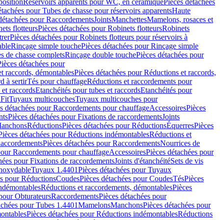
position
Réservoirs apparents pour WC, en céramique
Pièces détachées
étachées pour Tubes de chasse pour réservoirs apparents
Haute
détachées pour Raccordements
Joints
Manchettes
Mamelons, rosaces et
ets flotteurs
Pièces détachées pour Robinets flotteurs
Robinets
trer
Pièces détachées pour Robinets flotteurs pour réservoirs à
able
Rinçage simple touche
Pièces détachées pour Rinçage simple
s de chasse complets
Rinçage double touche
Pièces détachées pour
Pièces détachées pour
t raccords, démontables
Pièces détachées pour Réductions et raccords,
d à sertir
Tés pour chauffage
Réductions et raccordements pour
 et raccords
Etanchéités pour tubes et raccords
Etanchéités pour
Fit
Tuyaux multicouches
Tuyaux multicouches pour
s détachées pour Raccordements pour chauffage
Accessoires
Pièces
nts
Pièces détachées pour Fixations de raccordements
Joints
Manchons
Réductions
Pièces détachées pour Réductions
Équerres
Pièces
Pièces détachées pour Réductions indémontables
Réductions et
accordements
Pièces détachées pour Raccordements
Nourrices de
pour Raccordements pour chauffage
Accessoires
Pièces détachées pour
hées pour Fixations de raccordements
Joints d'étanchéité
Sets de vis
Inoxydable
Tuyaux 1.4401
Pièces détachées pour Tuyaux
es pour Réductions
Coudes
Pièces détachées pour Coudes
Tés
Pièces
indémontables
Réductions et raccordements, démontables
Pièces
pour Obturateurs
Raccordements
Pièces détachées pour
achées pour Tubes 1.4401
Mamelons
Manchons
Pièces détachées pour
ontables
Pièces détachées pour Réductions indémontables
Réductions