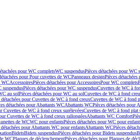
détachées pour WC complets
WC suspendus
Pièces détachées pour WC 
détachées pour Pour cuvettes de WC
Panneaux design
Pièces détachées
de WC
Accessoires
Pièces détachées pour Accessoires
Pour WC complets
 suspendus
Pièces détachées pour WC suspendus
Cuvettes de WC à fo
WC au sol
Pièces détachées pour WC au sol
Cuvettes de WC à fond creux
s détachées pour Cuvettes de WC à fond creux
Cuvettes de WC à fond p
ces détachées pour Abattants WC
Abattants WC
Pièces détachées pour 
ur Cuvettes de WC à fond creux surélevées
Cuvettes de WC à fond plat 
our Cuvettes de WC à fond creux rallongées
Abattants WC Comfort
Piè
Lunettes de WC
WC pour enfants
Pièces détachées pour WC pour enfant
 détachées pour Abattants WC pour enfants
Abattants WC
Pièces détac
ixation
Bidets
Bidets suspendus
Pièces détachées pour Bidets suspendus
B
 de WC
Plaques de déclenchement
Pièces détachées pour Plaques de dé