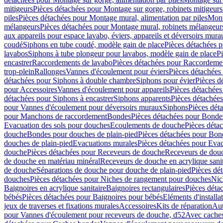
mitigeurs
Pièces détachées pour Montage sur gorge, robinets mitigeurs
piles
Pièces détachées pour Montage mural, alimentation par piles
Mont
mélangeurs
Pièces détachées pour Montage mural, robinets mélangeur
aux appareils pour espace lavabo, éviers, appareils et déversoirs mura
coudé
Siphons en tube coudé, modèle gain de place
Pièces détachées p
lavabos
Siphons à tube plongeur pour lavabos, modèle gain de place
P
encastrer
Raccordements de lavabo
Pièces détachées pour Raccordeme
trop-plein
Rallonges
Vannes d'écoulement pour éviers
Pièces détachées
détachées pour Siphons à double chambre
Siphons pour évier
Pièces d
pour Accessoires
Vannes d'écoulement pour appareils
Pièces détachées
détachées pour Siphons à encastrer
Siphons apparents
Pièces détachée
pour Vannes d'écoulement pour déversoirs muraux
Siphons
Pièces dét
pour Manchons de raccordement
Bondes
Pièces détachées pour Bonde
Evacuation des sols pour douches
Ecoulements de douche
Pièces déta
douche
Bondes pour douches de plain-pied
Pièces détachées pour Bon
douches de plain-pied
Evacuations murales
Pièces détachées pour Eva
douche
Pièces détachées pour Receveurs de douche
Receveurs de douch
de douche en matériau minéral
Receveurs de douche en acrylique sanit
de douche
Séparations de douche pour douche de plain-pied
Pièces dé
douches
Pièces détachées pour Niches de rangement pour douches
Nic
Baignoires en acrylique sanitaire
Baignoires rectangulaires
Pièces déta
bébés
Pièces détachées pour Baignoires pour bébés
Eléments d'installa
jeux de traverses et fixations murales
Accessoires
Kits de réparation
Aut
pour Vannes d'écoulement pour receveurs de douche, d52
Avec cache