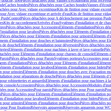
e douche, d90
Pièces détachées pour Vannes d'écoulement pour receveu
nde
Caches bondes
Pièces détachées pour Caches bondes
Vannes d'écoul
achées pour Avec vidage excentrique
Kits de finition pour vidage excen
pour Avec vidage excentrique et arrivée d'eau
Kits de finition pour vida
n PushControl
Pièces détachées pour A déclenchement par pression Pus
res
Kits de raccordement
Arrivées d'eau
Systèmes d'installation et de chas
ires
Pièces détachées pour Accessoires
Eléments d'installation
Pièces dét
'installation pour lavabos
Pièces détachées pour Eléments d'installation
s
Pièces détachées pour Eléments d'installation pour urinoirs
Eléments d'i
ments d'installation pour douches et baignoires
Pièces détachées pour Elé
ns de douche
Eléments d'installation pour déversoirs
Pièces détachées pou
teries
Eléments d'installation pour machines à laver et lave-vaisselle
Pièc
tachées pour Eléments d'installation pour charges de console
Eléments d'
Parois
Pièces détachées pour Parois
Systèmes porteurs
Accessoires pour p
nts d'installation
Pièces détachées pour Eléments d'installation
Eléments
éments d'installation pour lavabos
Eléments d'installation pour bidets
Piè
n pour urinoirs
Eléments d'installation pour douches avec évacuation m
tallation pour séparations de douche
Pièces détachées pour Eléments d’i
pour robinetteries et appareils
Eléments d'installation pour machines à lav
 de console
Accessoires
Pièces détachées pour Accessoires
Modules d'inst
hées pour Accessoires
Pour parois
Pièces détachées pour Pour parois
Pou
n
Pièces détachées pour Eléments d'installation
Eléments d'installation 
s d'installation pour lavabos
Eléments d'installation pour bidets
Pièces d
n pour urinoirs
Eléments d'installation pour douches
Pièces détachées po
 pour Pour fixations
Réservoirs apparents
Réservoirs apparents pour WC,