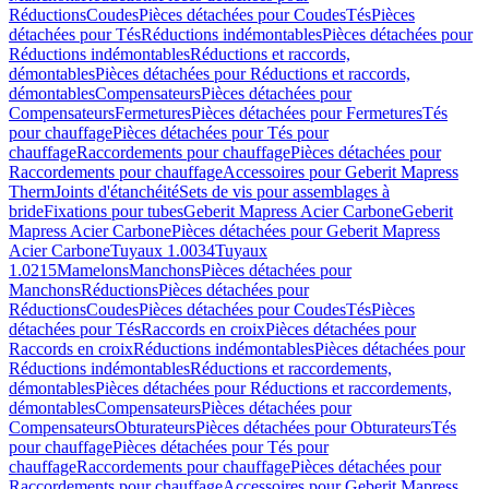
Réductions
Coudes
Pièces détachées pour Coudes
Tés
Pièces
détachées pour Tés
Réductions indémontables
Pièces détachées pour
Réductions indémontables
Réductions et raccords,
démontables
Pièces détachées pour Réductions et raccords,
démontables
Compensateurs
Pièces détachées pour
Compensateurs
Fermetures
Pièces détachées pour Fermetures
Tés
pour chauffage
Pièces détachées pour Tés pour
chauffage
Raccordements pour chauffage
Pièces détachées pour
Raccordements pour chauffage
Accessoires pour Geberit Mapress
Therm
Joints d'étanchéité
Sets de vis pour assemblages à
bride
Fixations pour tubes
Geberit Mapress Acier Carbone
Geberit
Mapress Acier Carbone
Pièces détachées pour Geberit Mapress
Acier Carbone
Tuyaux 1.0034
Tuyaux
1.0215
Mamelons
Manchons
Pièces détachées pour
Manchons
Réductions
Pièces détachées pour
Réductions
Coudes
Pièces détachées pour Coudes
Tés
Pièces
détachées pour Tés
Raccords en croix
Pièces détachées pour
Raccords en croix
Réductions indémontables
Pièces détachées pour
Réductions indémontables
Réductions et raccordements,
démontables
Pièces détachées pour Réductions et raccordements,
démontables
Compensateurs
Pièces détachées pour
Compensateurs
Obturateurs
Pièces détachées pour Obturateurs
Tés
pour chauffage
Pièces détachées pour Tés pour
chauffage
Raccordements pour chauffage
Pièces détachées pour
Raccordements pour chauffage
Accessoires pour Geberit Mapress