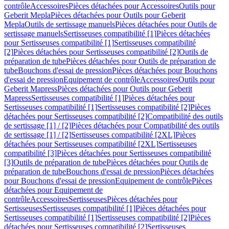
contrôle
Accessoires
Pièces détachées pour Accessoires
Outils pour
Geberit Mepla
Pièces détachées pour Outils pour Geberit
Mepla
Outils de sertissage manuels
Pièces détachées pour Outils de
sertissage manuels
Sertisseuses compatibilité [1]
Pièces détachées
pour Sertisseuses compatibilité [1]
Sertisseuses compatibilité
[2]
Pièces détachées pour Sertisseuses compatibilité [2]
Outils de
préparation de tube
Pièces détachées pour Outils de préparation de
tube
Bouchons d'essai de pression
Pièces détachées pour Bouchons
d'essai de pression
Equipement de contrôle
Accessoires
Outils pour
Geberit Mapress
Pièces détachées pour Outils pour Geberit
Mapress
Sertisseuses compatibilité [1]
Pièces détachées pour
Sertisseuses compatibilité [1]
Sertisseuses compatibilité [2]
Pièces
détachées pour Sertisseuses compatibilité [2]
Compatibilité des outils
de sertissage [1] / [2]
Pièces détachées pour Compatibilité des outils
de sertissage [1] / [2]
Sertisseuses compatibilité [2XL]
Pièces
détachées pour Sertisseuses compatibilité [2XL]
Sertisseuses
compatibilité [3]
Pièces détachées pour Sertisseuses compatibilité
[3]
Outils de préparation de tube
Pièces détachées pour Outils de
préparation de tube
Bouchons d'essai de pression
Pièces détachées
pour Bouchons d'essai de pression
Equipement de contrôle
Pièces
détachées pour Equipement de
contrôle
Accessoires
Sertisseuses
Pièces détachées pour
Sertisseuses
Sertisseuses compatibilité [1]
Pièces détachées pour
Sertisseuses compatibilité [1]
Sertisseuses compatibilité [2]
Pièces
détachées pour Sertisseuses compatibilité [2]
Sertisseuses