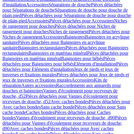
d'installation
Accessoires
Séparations de douche
Pièces détachées
pour Séparations de douche
Séparations de douche pour douche de
plain-pied
Pièces détachées pour Séparations de douche pour douche
de plain-pied
Accessoires
Pièces détachées pour Accessoires
Niches
de rangement pour douches
Pièces détachées pour Niches de
rangement pour douches
Niches de rangement
Pièces détachées pour
Niches de rangement
Accessoires
Baignoires
Baignoires en acrylique
sanitaire
Pièces détachées pour Baignoires en acrylique
sanitaire
Baignoires rectangulaires
Pièces détachées pour Baignoires
rectangulaires
Baignoires en matériau minéral
Pièces détachées pour
Baignoires en matériau minéral
Baignoires pour bébés
Pièces
détachées pour Baignoires pour bébés
Eléments d'installation
Pièces
détachées pour Eléments d'installation
Jeux de pieds et jeux de
traverses et fixations murales
Pièces détachées pour Jeux de pieds et
jeux de traverses et fixations murales
Accessoires
Kits de
réparation
Autres accessoires
Raccordements aux appareils pour
douches et baignoires
Vannes d'écoulement pour receveurs de
douche, d52
Pièces détachées pour Vannes d'écoulement pour
receveurs de douche, d52
Avec caches bondes
Pièces détachées pour
Avec caches bondes
Sans cache bonde
Pièces détachées pour Sans
cache bonde
Caches bondes
Pièces détachées pour Caches
bondes
Vannes d'écoulement pour receveurs de douche, d90
Pièces
détachées pour Vannes d'écoulement pour receveurs de douche,
d90
Avec caches bondes
Pièces détachées pour Avec caches
bondes
Sans cache bonde
Pièces détachées pour Sans cache