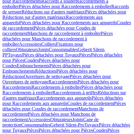
pour Raccordements
Raccords à souder
Raccordements à
emboîter
Pièces détachées pour Raccordements à emboîter
Raccords
de serrage
Réductions sur d'autres matériaux
Pièces détachées pour
Réductions sur d'autres matériaux
Raccordements aux
appareils
Pièces détachées pour Raccordements aux appareils
Coudes
de raccordement
Pièces détachées pour Coudes de
raccordement
Manchons de raccordement à emboîter
Pièces
détachées pour Manchons de raccordement à
emboîter
Accessoires
Colliers
Fixations pour
colliers
Obturateurs
Joints
Consommables
Geberit Silent-
PP
Tuyaux
Pièces détachées pour Tuyaux
Pièces
Pièces détachées
pour Pièces
Coudes
Pièces détachées pour
Coudes
Embranchements
Pièces détachées pour
Embranchements
Réductions
Pièces détachées pour
Réductions
Ouvertures de nettoyage
Pièces détachées pour
Ouvertures de nettoyage
Raccordements
Pièces détachées pour
Raccordements
Raccordements à emboîter
Pièces détachées pour
Raccordements à emboîter
Raccordements à griffes
Réductions sur
d'autres matériaux
Raccordements aux appareils
Pièces détachées
pour Raccordements aux appareils
Coudes de raccordement
Pièces
détachées pour Coudes de raccordement
Manchons de
raccordement
Pièces détachées pour Manchons de
raccordement
Accessoires
Obturateurs
Joints
Cape de
protection
Consommables
Geberit Silent-Pro
Tuyaux
Pièces détachées
pour Tuyaux
Pièces
Pièces détachées pour Pièces
Coudes
Pièces