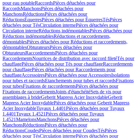
pour eau potable
Raccords
Pièces détachées pour
Raccords
Manchons
Pièces détachées pour
Manchons
Réductions
Pièces détachées pour
Réductions
Équerres
Pièces détachées pour Équerres
Tés
Pièces
détachées pour Tés
Circulation interne
Pièces détachées pour
Circulation interne
Réductions indémontables
Pièces détachées pour
Réductions indémontables
Réductions et raccordements,
démontables
Pièces détachées pour Réductions et raccordements,
démontables
Obturateurs
Pièces détachées pour
Obturateurs
Raccordements
Pièces détachées pour
Raccordements
Nourrices de distribution avec raccord fileté
Tés pour
chauffage
Pièces détachées pour Tés pour chauffage
Raccordements
pour chauffage
Pièces détachées pour Raccordements pour
chauffage
Accessoires
Pièces détachées pour Accessoires
Isolations
pour tubes et raccords
Etanchements pour tubes et raccords
Fixations
pour tubes
Fixations de raccordements
Pièces détachées pour
Fixations de raccordements
Joints d'étanchéité
Sets de vis pour
assemblages à bride
Geberit Mapress Acier Inoxydable
Geberit
Mapress Acier Inoxydable
Pièces détachées pour Geberit Mapress
Acier Inoxydable
Tuyaux 1.4401
Pièces détachées pour Tuyaux
1.4401
Tuyaux 1.4521
Pièces détachées pour Tuyaux
1.4521
Mamelons
Manchons
Pièces détachées pour
Manchons
Réductions
Pièces détachées pour
Réductions
Coudes
Pièces détachées pour Coudes
Tés
Pièces
détachées pour Tés
Circulation interne
Pièces détachées pour