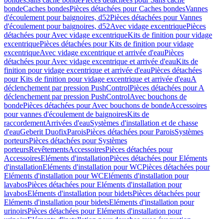
bonde
Caches bondes
Pièces détachées pour Caches bondes
Vannes
d'écoulement pour baignoires, d52
Pièces détachées pour Vannes
d'écoulement pour baignoires, d52
Avec vidage excentrique
Pièces
détachées pour Avec vidage excentrique
Kits de finition pour vidage
excentrique
Pièces détachées pour Kits de finition pour vidage
excentrique
Avec vidage excentrique et arrivée d'eau
Pièces
détachées pour Avec vidage excentrique et arrivée d'eau
Kits de
finition pour vidage excentrique et arrivée d'eau
Pièces détachées
pour Kits de finition pour vidage excentrique et arrivée d'eau
A
déclenchement par pression PushControl
Pièces détachées pour A
déclenchement par pression PushControl
Avec bouchons de
bonde
Pièces détachées pour Avec bouchons de bonde
Accessoires
pour vannes d'écoulement de baignoires
Kits de
raccordement
Arrivées d'eau
Systèmes d'installation et de chasse
d'eau
Geberit Duofix
Parois
Pièces détachées pour Parois
Systèmes
porteurs
Pièces détachées pour Systèmes
porteurs
Revêtements
Accessoires
Pièces détachées pour
Accessoires
Eléments d'installation
Pièces détachées pour Eléments
d'installation
Eléments d'installation pour WC
Pièces détachées pour
Eléments d'installation pour WC
Eléments d'installation pour
lavabos
Pièces détachées pour Eléments d'installation pour
lavabos
Eléments d'installation pour bidets
Pièces détachées pour
Eléments d'installation pour bidets
Eléments d'installation pour
urinoirs
Pièces détachées pour Eléments d'installation pour