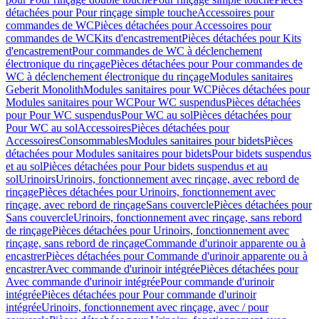
détachées pour Pour rinçage simple touche
Accessoires pour
commandes de WC
Pièces détachées pour Accessoires pour
commandes de WC
Kits d'encastrement
Pièces détachées pour Kits
d'encastrement
Pour commandes de WC à déclenchement
électronique du rinçage
Pièces détachées pour Pour commandes de
WC à déclenchement électronique du rinçage
Modules sanitaires
Geberit Monolith
Modules sanitaires pour WC
Pièces détachées pour
Modules sanitaires pour WC
Pour WC suspendus
Pièces détachées
pour Pour WC suspendus
Pour WC au sol
Pièces détachées pour
Pour WC au sol
Accessoires
Pièces détachées pour
Accessoires
Consommables
Modules sanitaires pour bidets
Pièces
détachées pour Modules sanitaires pour bidets
Pour bidets suspendus
et au sol
Pièces détachées pour Pour bidets suspendus et au
sol
Urinoirs
Urinoirs, fonctionnement avec rinçage, avec rebord de
rinçage
Pièces détachées pour Urinoirs, fonctionnement avec
rinçage, avec rebord de rinçage
Sans couvercle
Pièces détachées pour
Sans couvercle
Urinoirs, fonctionnement avec rinçage, sans rebord
de rinçage
Pièces détachées pour Urinoirs, fonctionnement avec
rinçage, sans rebord de rinçage
Commande d'urinoir apparente ou à
encastrer
Pièces détachées pour Commande d'urinoir apparente ou à
encastrer
Avec commande d'urinoir intégrée
Pièces détachées pour
Avec commande d'urinoir intégrée
Pour commande d'urinoir
intégrée
Pièces détachées pour Pour commande d'urinoir
intégrée
Urinoirs, fonctionnement avec rinçage, avec / pour