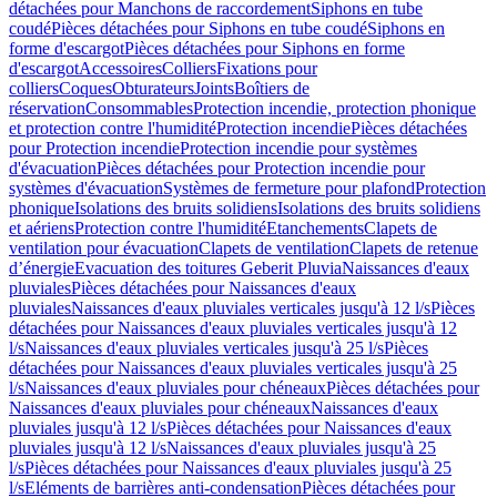
détachées pour Manchons de raccordement
Siphons en tube
coudé
Pièces détachées pour Siphons en tube coudé
Siphons en
forme d'escargot
Pièces détachées pour Siphons en forme
d'escargot
Accessoires
Colliers
Fixations pour
colliers
Coques
Obturateurs
Joints
Boîtiers de
réservation
Consommables
Protection incendie, protection phonique
et protection contre l'humidité
Protection incendie
Pièces détachées
pour Protection incendie
Protection incendie pour systèmes
d'évacuation
Pièces détachées pour Protection incendie pour
systèmes d'évacuation
Systèmes de fermeture pour plafond
Protection
phonique
Isolations des bruits solidiens
Isolations des bruits solidiens
et aériens
Protection contre l'humidité
Etanchements
Clapets de
ventilation pour évacuation
Clapets de ventilation
Clapets de retenue
d’énergie
Evacuation des toitures Geberit Pluvia
Naissances d'eaux
pluviales
Pièces détachées pour Naissances d'eaux
pluviales
Naissances d'eaux pluviales verticales jusqu'à 12 l/s
Pièces
détachées pour Naissances d'eaux pluviales verticales jusqu'à 12
l/s
Naissances d'eaux pluviales verticales jusqu'à 25 l/s
Pièces
détachées pour Naissances d'eaux pluviales verticales jusqu'à 25
l/s
Naissances d'eaux pluviales pour chéneaux
Pièces détachées pour
Naissances d'eaux pluviales pour chéneaux
Naissances d'eaux
pluviales jusqu'à 12 l/s
Pièces détachées pour Naissances d'eaux
pluviales jusqu'à 12 l/s
Naissances d'eaux pluviales jusqu'à 25
l/s
Pièces détachées pour Naissances d'eaux pluviales jusqu'à 25
l/s
Eléments de barrières anti-condensation
Pièces détachées pour