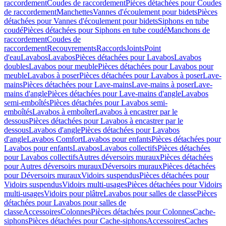
raccordement
Coudes de raccordement
Pièces détachées pour Coudes
de raccordement
Manchettes
Vannes d'écoulement pour bidets
Pièces
détachées pour Vannes d'écoulement pour bidets
Siphons en tube
coudé
Pièces détachées pour Siphons en tube coudé
Manchons de
raccordement
Coudes de
raccordement
Recouvrements
Raccords
Joints
Point
d'eau
Lavabos
Lavabos
Pièces détachées pour Lavabos
Lavabos
doubles
Lavabos pour meuble
Pièces détachées pour Lavabos pour
meuble
Lavabos à poser
Pièces détachées pour Lavabos à poser
Lave-
mains
Pièces détachées pour Lave-mains
Lave-mains à poser
Lave-
mains d'angle
Pièces détachées pour Lave-mains d'angle
Lavabos
semi-emboîtés
Pièces détachées pour Lavabos semi-
emboîtés
Lavabos à emboîter
Lavabos à encastrer par le
dessous
Pièces détachées pour Lavabos à encastrer par le
dessous
Lavabos d'angle
Pièces détachées pour Lavabos
d'angle
Lavabos Comfort
Lavabos pour enfants
Pièces détachées pour
Lavabos pour enfants
Lavabos
Lavabos collectifs
Pièces détachées
pour Lavabos collectifs
Autres déversoirs muraux
Pièces détachées
pour Autres déversoirs muraux
Déversoirs muraux
Pièces détachées
pour Déversoirs muraux
Vidoirs suspendus
Pièces détachées pour
Vidoirs suspendus
Vidoirs multi-usages
Pièces détachées pour Vidoirs
multi-usages
Vidoirs pour plâtre
Lavabos pour salles de classe
Pièces
détachées pour Lavabos pour salles de
classe
Accessoires
Colonnes
Pièces détachées pour Colonnes
Cache-
siphons
Pièces détachées pour Cache-siphons
Accessoires
Caches