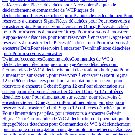
sol
Accessoires
Pièces détachées pour Accessoires
Plaques de
déclenchement et commandes de WC
Plaques de
déclenchement
Pièces détachées pour Plaques de déclenchement
Pour
réservoirs à encastrer Sigma
Pièces détachées pour Pour réservoirs à
encastrer Sigma
Pour réservoirs à encastrer Omega
Pièces détachées
pour Pour réservoirs à encastrer Omega
Pour réservoirs à encastrer
Kappa
Pièces détachées pour Pour réservoirs à encastrer Kappa
Pour
réservoirs à encastrer Delta
Pièces détachées pour Pour réservoirs à
encastrer Delta
Pour réservoirs à encastrer Twinline
Pièces détachées
pour Pour réservoirs à encastrer
Twinline
Accessoires
Consommables
Commandes de WC à
déclenchement électronique du rinçage
Pièces détachées pour
Commandes de WC à déclenchement électronique du rinçage
Pour
alimentation sur secteur, pour réservoirs à encastrer Geberit Sigma
12 cm
Pièces détachées pour Pour alimentation sur secteur, pour
réservoirs à encastrer Geberit Sigma 12 cm
Pour alimentation sur
secteur, pour réservoirs à encastrer Geberit Omega 12 cm
Pièces
détachées pour Pour alimentation sur secteur, pour réservoirs à
encastrer Geberit Omega 12 cm
Pour alimentation par piles, pour
réservoirs à encastrer Geberit Sigma 12 cm
Pièces détachées pour
Pour alimentation par piles, pour réservoirs à encastrer Geberit
Sigma 12 cm
Commandes de WC à déclenchement pneumatique du
rinçage
Pièces détachées pour Commandes de WC à déclenchement
pneumatique du rinçage
Pour rinçage double touche
Pièces détachées
pour Pour rinçage double touche
Pour rinçage simple touche
Pièces