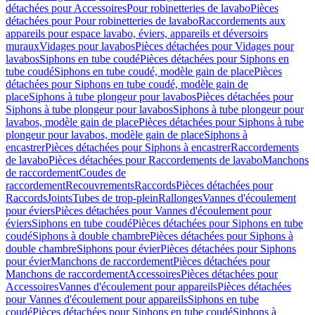
détachées pour Accessoires
Pour robinetteries de lavabo
Pièces
détachées pour Pour robinetteries de lavabo
Raccordements aux
appareils pour espace lavabo, éviers, appareils et déversoirs
muraux
Vidages pour lavabos
Pièces détachées pour Vidages pour
lavabos
Siphons en tube coudé
Pièces détachées pour Siphons en
tube coudé
Siphons en tube coudé, modèle gain de place
Pièces
détachées pour Siphons en tube coudé, modèle gain de
place
Siphons à tube plongeur pour lavabos
Pièces détachées pour
Siphons à tube plongeur pour lavabos
Siphons à tube plongeur pour
lavabos, modèle gain de place
Pièces détachées pour Siphons à tube
plongeur pour lavabos, modèle gain de place
Siphons à
encastrer
Pièces détachées pour Siphons à encastrer
Raccordements
de lavabo
Pièces détachées pour Raccordements de lavabo
Manchons
de raccordement
Coudes de
raccordement
Recouvrements
Raccords
Pièces détachées pour
Raccords
Joints
Tubes de trop-plein
Rallonges
Vannes d'écoulement
pour éviers
Pièces détachées pour Vannes d'écoulement pour
éviers
Siphons en tube coudé
Pièces détachées pour Siphons en tube
coudé
Siphons à double chambre
Pièces détachées pour Siphons à
double chambre
Siphons pour évier
Pièces détachées pour Siphons
pour évier
Manchons de raccordement
Pièces détachées pour
Manchons de raccordement
Accessoires
Pièces détachées pour
Accessoires
Vannes d'écoulement pour appareils
Pièces détachées
pour Vannes d'écoulement pour appareils
Siphons en tube
coudé
Pièces détachées pour Siphons en tube coudé
Siphons à