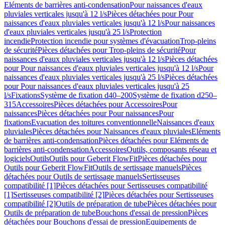
Eléments de barrières anti-condensation
Pour naissances d'eaux
pluviales verticales jusqu'à 12 l/s
Pièces détachées pour Pour
naissances d'eaux pluviales verticales jusqu'à 12 l/s
Pour naissances
d'eaux pluviales verticales jusqu'à 25 l/s
Protection
incendie
Protection incendie pour systèmes d'évacuation
Trop-pleins
de sécurité
Pièces détachées pour Trop-pleins de sécurité
Pour
naissances d'eaux pluviales verticales jusqu'à 12 l/s
Pièces détachées
pour Pour naissances d'eaux pluviales verticales jusqu'à 12 l/s
Pour
naissances d'eaux pluviales verticales jusqu'à 25 l/s
Pièces détachées
pour Pour naissances d'eaux pluviales verticales jusqu'à 25
l/s
Fixations
Système de fixation d40–200
Système de fixation d250–
315
Accessoires
Pièces détachées pour Accessoires
Pour
naissances
Pièces détachées pour Pour naissances
Pour
fixations
Evacuation des toitures conventionnelle
Naissances d'eaux
pluviales
Pièces détachées pour Naissances d'eaux pluviales
Eléments
de barrières anti-condensation
Pièces détachées pour Eléments de
barrières anti-condensation
Accessoires
Outils, composants réseau et
logiciels
Outils
Outils pour Geberit FlowFit
Pièces détachées pour
Outils pour Geberit FlowFit
Outils de sertissage manuels
Pièces
détachées pour Outils de sertissage manuels
Sertisseuses
compatibilité [1]
Pièces détachées pour Sertisseuses compatibilité
[1]
Sertisseuses compatibilité [2]
Pièces détachées pour Sertisseuses
compatibilité [2]
Outils de préparation de tube
Pièces détachées pour
Outils de préparation de tube
Bouchons d'essai de pression
Pièces
détachées pour Bouchons d'essai de pression
Equipements de