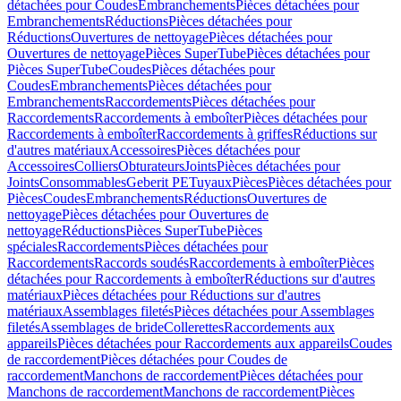
détachées pour Coudes
Embranchements
Pièces détachées pour
Embranchements
Réductions
Pièces détachées pour
Réductions
Ouvertures de nettoyage
Pièces détachées pour
Ouvertures de nettoyage
Pièces SuperTube
Pièces détachées pour
Pièces SuperTube
Coudes
Pièces détachées pour
Coudes
Embranchements
Pièces détachées pour
Embranchements
Raccordements
Pièces détachées pour
Raccordements
Raccordements à emboîter
Pièces détachées pour
Raccordements à emboîter
Raccordements à griffes
Réductions sur
d'autres matériaux
Accessoires
Pièces détachées pour
Accessoires
Colliers
Obturateurs
Joints
Pièces détachées pour
Joints
Consommables
Geberit PE
Tuyaux
Pièces
Pièces détachées pour
Pièces
Coudes
Embranchements
Réductions
Ouvertures de
nettoyage
Pièces détachées pour Ouvertures de
nettoyage
Réductions
Pièces SuperTube
Pièces
spéciales
Raccordements
Pièces détachées pour
Raccordements
Raccords soudés
Raccordements à emboîter
Pièces
détachées pour Raccordements à emboîter
Réductions sur d'autres
matériaux
Pièces détachées pour Réductions sur d'autres
matériaux
Assemblages filetés
Pièces détachées pour Assemblages
filetés
Assemblages de bride
Collerettes
Raccordements aux
appareils
Pièces détachées pour Raccordements aux appareils
Coudes
de raccordement
Pièces détachées pour Coudes de
raccordement
Manchons de raccordement
Pièces détachées pour
Manchons de raccordement
Manchons de raccordement
Pièces