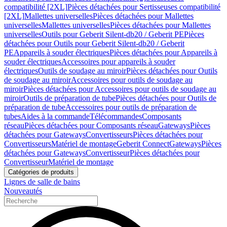
compatibilité [2XL]
Pièces détachées pour Sertisseuses compatibilité
[2XL]
Mallettes universelles
Pièces détachées pour Mallettes
universelles
Mallettes universelles
Pièces détachées pour Mallettes
universelles
Outils pour Geberit Silent-db20 / Geberit PE
Pièces
détachées pour Outils pour Geberit Silent-db20 / Geberit
PE
Appareils à souder électriques
Pièces détachées pour Appareils à
souder électriques
Accessoires pour appareils à souder
électriques
Outils de soudage au miroir
Pièces détachées pour Outils
de soudage au miroir
Accessoires pour outils de soudage au
miroir
Pièces détachées pour Accessoires pour outils de soudage au
miroir
Outils de préparation de tube
Pièces détachées pour Outils de
préparation de tube
Accessoires pour outils de préparation de
tubes
Aides à la commande
Télécommandes
Composants
réseau
Pièces détachées pour Composants réseau
Gateways
Pièces
détachées pour Gateways
Convertisseurs
Pièces détachées pour
Convertisseurs
Matériel de montage
Geberit Connect
Gateways
Pièces
détachées pour Gateways
Convertisseur
Pièces détachées pour
Convertisseur
Matériel de montage
Catégories de produits
Lignes de salle de bains
Nouveautés