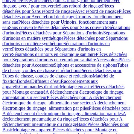
couvercle
Pièces détachées pour Urinoirs, fonctionnement avec
rinçage, avec / pour couvercle
Sans rebord de rinçage
Pièces
détachées pour Sans rebord de rinçage
Avec rebord de rinçage
Pièces
détachées pour Avec rebord de rinçage
Urinoirs, fonctionnement
sans eau
Pièces détachées pour Urinoirs, fonctionnement sans
eau
Sans couvercle
Pièces détachées pour Sans couvercle
Séparations
d'urinoirs
Pièces détachées pour Séparations d'urinoirs
Séparations
d'urinoirs en matière synthétique
Pièces détachées pour Séparations
d'urinoirs en matière synthétique
Séparations d'urinoirs en
verre
Pièces détachées pour Séparations d'urinoirs en
verre
Séparations d'urinoirs en céramique sanitaire
Pièces détachées
pour Séparations d'urinoirs en céramique sanitaire
Accessoires
Pièces
détachées pour Accessoires
Siphons et accessoires de siphons
Tubes
de chasse, coudes de chasse et réductions
Pièces détachées pour
Tubes de chasse, coudes de chasse et réductions
Matériel de
fixation
Bondes
Diffuseur d’eau
Raccordements aux
appareils
Commandes d'urinoir
Montage encastré
Pièces détachées
pour Montage encastré
A déclenchement électronique du rinçage,
alimentation sur secteur
Pièces détachées pour A déclenchement
électronique du rinçage, alimentation sur secteur
A déclenchement
électronique du rinçage, alimentation par piles
Pièces détachées pour
A déclenchement électronique du rinçage, alimentation par piles
A
déclenchement pneumatique du rinçage
Pièces détachées pour A
déclenchement pneumatique du rinçage
Basic
Pièces détachées pour
Basic
Montage en apparent
Pièces détachées pour Montage en