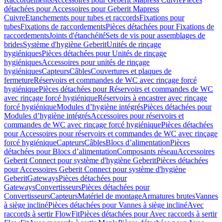
détachées pour Accessoires pour Geberit Mapress
Cuivre
Etanchements pour tubes et raccords
Fixations pour
tubes
Fixations de raccordements
Pièces détachées pour Fixations de
raccordements
Joints d'étanchéité
Sets de vis pour assemblages de
brides
Système d'hygiène Geberit
Unités de rinçage
hygiéniques
Pièces détachées pour Unités de rinçage
hygiéniques
Accessoires pour unités de rinçage
hygiéniques
Capteurs
Câbles
Couvertures et plaques de
fermeture
Réservoirs et commandes de WC avec rinçage forcé
hygiénique
Pièces détachées pour Réservoirs et commandes de WC
avec rinçage forcé hygiénique
Réservoirs à encastrer avec rinçage
forcé hygiénique
Modules d’hygiène intégrés
Pièces détachées pour
Modules d’hygiène intégrés
Accessoires pour réservoirs et
commandes de WC avec rinçage forcé hygiénique
Pièces détachées
pour Accessoires pour réservoirs et commandes de WC avec rinçage
forcé hygiénique
Capteurs
Câbles
Blocs d’alimentation
Pièces
détachées pour Blocs d’alimentation
Composants réseau
Accessoires
Geberit Connect pour système d'hygiène Geberit
Pièces détachées
pour Accessoires Geberit Connect pour système d'hygiène
Geberit
Gateways
Pièces détachées pour
Gateways
Convertisseurs
Pièces détachées pour
Convertisseurs
Capteurs
Matériel de montage
Armatures brutes
Vannes
à siège incliné
Pièces détachées pour Vannes à siège incliné
Avec
raccords à sertir FlowFit
Pièces détachées pour Avec raccords à sertir