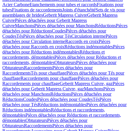
Acier Carbone
Etanchements pour tubes et raccords
Fixations pour
tubes
Fixations de raccordements
Joints d'étanchéité
Sets de vis pour
assemblages de brides
Geberit Mapress Cuivre
Geberit Mapress
Cuivre
Pièces détachées pour Geberit Mapress
Cuivre
Manchons
Pièces détachées pour Manchons
Réductions
Pièces
détachées pour Réductions
Coudes
Pièces détachées pour
Coudes
Tés
Pièces détachées pour Tés
Circulation interne
Pièces
détachées pour Circulation interne
Raccords en croix
Pièces
détachées pour Raccords en croix
Réductions indémontables
Pièces
détachées pour Réductions indémontables
Réductions et
raccordements, démontables
Pièces détachées pour Réductions et
raccordements, démontables
Obturateurs
Pièces détachées pour
Obturateurs
Raccordements
Pièces détachées pour
Raccordements
Tés pour chauffage
Pièces détachées pour Tés pour
chauffage
Raccordements pour chauffage
Pièces détachées pour
Raccordements pour chauffage
Geberit Mapress Cuivre, gaz
Pièces
détachées pour Geberit Mapress Cuivre, gaz
Manchons
Pièces
détachées pour Manchons
Réductions
Pièces détachées pour
Réductions
Coudes
Pièces détachées pour Coudes
Tés
Pièces
détachées pour Tés
Réductions indémontables
Pièces détachées pour
Réductions indémontables
Réductions et raccordements,
démontables
Pièces détachées pour Réductions et raccordements,
démontables
Obturateurs
Pièces détachées pour
Obturateurs
Raccordements
Pièces détachées pour
Raccordements
Accessoires pour Geberit Mapress Cuivre
Pièces