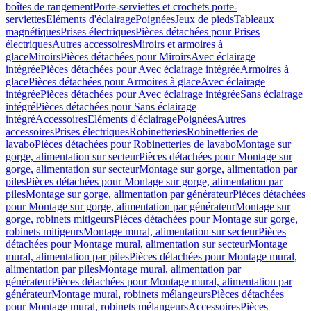
boîtes de rangement
Porte-serviettes et crochets porte-
serviettes
Eléments d'éclairage
Poignées
Jeux de pieds
Tableaux
magnétiques
Prises électriques
Pièces détachées pour Prises
électriques
Autres accessoires
Miroirs et armoires à
glace
Miroirs
Pièces détachées pour Miroirs
Avec éclairage
intégrée
Pièces détachées pour Avec éclairage intégrée
Armoires à
glace
Pièces détachées pour Armoires à glace
Avec éclairage
intégrée
Pièces détachées pour Avec éclairage intégrée
Sans éclairage
intégré
Pièces détachées pour Sans éclairage
intégré
Accessoires
Eléments d'éclairage
Poignées
Autres
accessoires
Prises électriques
Robinetteries
Robinetteries de
lavabo
Pièces détachées pour Robinetteries de lavabo
Montage sur
gorge, alimentation sur secteur
Pièces détachées pour Montage sur
gorge, alimentation sur secteur
Montage sur gorge, alimentation par
piles
Pièces détachées pour Montage sur gorge, alimentation par
piles
Montage sur gorge, alimentation par générateur
Pièces détachées
pour Montage sur gorge, alimentation par générateur
Montage sur
gorge, robinets mitigeurs
Pièces détachées pour Montage sur gorge,
robinets mitigeurs
Montage mural, alimentation sur secteur
Pièces
détachées pour Montage mural, alimentation sur secteur
Montage
mural, alimentation par piles
Pièces détachées pour Montage mural,
alimentation par piles
Montage mural, alimentation par
générateur
Pièces détachées pour Montage mural, alimentation par
générateur
Montage mural, robinets mélangeurs
Pièces détachées
pour Montage mural, robinets mélangeurs
Accessoires
Pièces