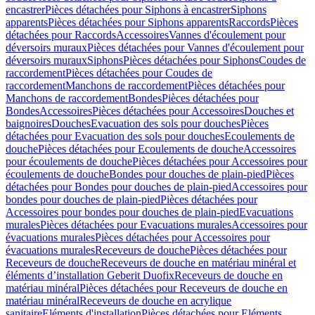
encastrer
Pièces détachées pour Siphons à encastrer
Siphons
apparents
Pièces détachées pour Siphons apparents
Raccords
Pièces
détachées pour Raccords
Accessoires
Vannes d'écoulement pour
déversoirs muraux
Pièces détachées pour Vannes d'écoulement pour
déversoirs muraux
Siphons
Pièces détachées pour Siphons
Coudes de
raccordement
Pièces détachées pour Coudes de
raccordement
Manchons de raccordement
Pièces détachées pour
Manchons de raccordement
Bondes
Pièces détachées pour
Bondes
Accessoires
Pièces détachées pour Accessoires
Douches et
baignoires
Douches
Evacuation des sols pour douches
Pièces
détachées pour Evacuation des sols pour douches
Ecoulements de
douche
Pièces détachées pour Ecoulements de douche
Accessoires
pour écoulements de douche
Pièces détachées pour Accessoires pour
écoulements de douche
Bondes pour douches de plain-pied
Pièces
détachées pour Bondes pour douches de plain-pied
Accessoires pour
bondes pour douches de plain-pied
Pièces détachées pour
Accessoires pour bondes pour douches de plain-pied
Evacuations
murales
Pièces détachées pour Evacuations murales
Accessoires pour
évacuations murales
Pièces détachées pour Accessoires pour
évacuations murales
Receveurs de douche
Pièces détachées pour
Receveurs de douche
Receveurs de douche en matériau minéral et
éléments d’installation Geberit Duofix
Receveurs de douche en
matériau minéral
Pièces détachées pour Receveurs de douche en
matériau minéral
Receveurs de douche en acrylique
sanitaire
Eléments d'installation
Pièces détachées pour Eléments