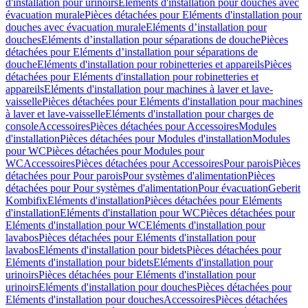
d'installation pour urinoirs
Eléments d'installation pour douches avec
évacuation murale
Pièces détachées pour Eléments d'installation pour
douches avec évacuation murale
Eléments d’installation pour
douches
Eléments d’installation pour séparations de douche
Pièces
détachées pour Eléments d’installation pour séparations de
douche
Eléments d'installation pour robinetteries et appareils
Pièces
détachées pour Eléments d'installation pour robinetteries et
appareils
Eléments d'installation pour machines à laver et lave-
vaisselle
Pièces détachées pour Eléments d'installation pour machines
à laver et lave-vaisselle
Eléments d'installation pour charges de
console
Accessoires
Pièces détachées pour Accessoires
Modules
d'installation
Pièces détachées pour Modules d'installation
Modules
pour WC
Pièces détachées pour Modules pour
WC
Accessoires
Pièces détachées pour Accessoires
Pour parois
Pièces
détachées pour Pour parois
Pour systèmes d'alimentation
Pièces
détachées pour Pour systèmes d'alimentation
Pour évacuation
Geberit
Kombifix
Eléments d'installation
Pièces détachées pour Eléments
d'installation
Eléments d'installation pour WC
Pièces détachées pour
Eléments d'installation pour WC
Eléments d'installation pour
lavabos
Pièces détachées pour Eléments d'installation pour
lavabos
Eléments d'installation pour bidets
Pièces détachées pour
Eléments d'installation pour bidets
Eléments d'installation pour
urinoirs
Pièces détachées pour Eléments d'installation pour
urinoirs
Eléments d'installation pour douches
Pièces détachées pour
Eléments d'installation pour douches
Accessoires
Pièces détachées