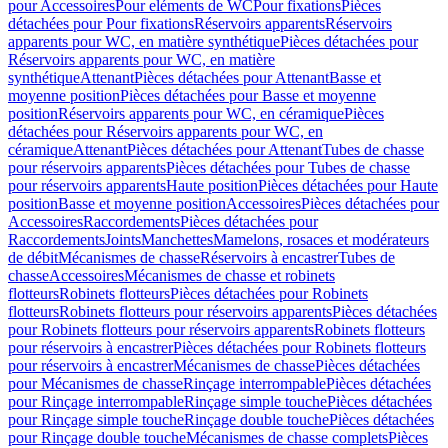
pour Accessoires
Pour eléments de WC
Pour fixations
Pièces
détachées pour Pour fixations
Réservoirs apparents
Réservoirs
apparents pour WC, en matière synthétique
Pièces détachées pour
Réservoirs apparents pour WC, en matière
synthétique
Attenant
Pièces détachées pour Attenant
Basse et
moyenne position
Pièces détachées pour Basse et moyenne
position
Réservoirs apparents pour WC, en céramique
Pièces
détachées pour Réservoirs apparents pour WC, en
céramique
Attenant
Pièces détachées pour Attenant
Tubes de chasse
pour réservoirs apparents
Pièces détachées pour Tubes de chasse
pour réservoirs apparents
Haute position
Pièces détachées pour Haute
position
Basse et moyenne position
Accessoires
Pièces détachées pour
Accessoires
Raccordements
Pièces détachées pour
Raccordements
Joints
Manchettes
Mamelons, rosaces et modérateurs
de débit
Mécanismes de chasse
Réservoirs à encastrer
Tubes de
chasse
Accessoires
Mécanismes de chasse et robinets
flotteurs
Robinets flotteurs
Pièces détachées pour Robinets
flotteurs
Robinets flotteurs pour réservoirs apparents
Pièces détachées
pour Robinets flotteurs pour réservoirs apparents
Robinets flotteurs
pour réservoirs à encastrer
Pièces détachées pour Robinets flotteurs
pour réservoirs à encastrer
Mécanismes de chasse
Pièces détachées
pour Mécanismes de chasse
Rinçage interrompable
Pièces détachées
pour Rinçage interrompable
Rinçage simple touche
Pièces détachées
pour Rinçage simple touche
Rinçage double touche
Pièces détachées
pour Rinçage double touche
Mécanismes de chasse complets
Pièces