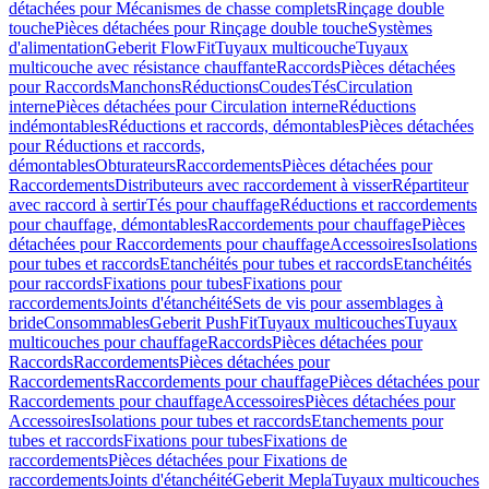
détachées pour Mécanismes de chasse complets
Rinçage double
touche
Pièces détachées pour Rinçage double touche
Systèmes
d'alimentation
Geberit FlowFit
Tuyaux multicouche
Tuyaux
multicouche avec résistance chauffante
Raccords
Pièces détachées
pour Raccords
Manchons
Réductions
Coudes
Tés
Circulation
interne
Pièces détachées pour Circulation interne
Réductions
indémontables
Réductions et raccords, démontables
Pièces détachées
pour Réductions et raccords,
démontables
Obturateurs
Raccordements
Pièces détachées pour
Raccordements
Distributeurs avec raccordement à visser
Répartiteur
avec raccord à sertir
Tés pour chauffage
Réductions et raccordements
pour chauffage, démontables
Raccordements pour chauffage
Pièces
détachées pour Raccordements pour chauffage
Accessoires
Isolations
pour tubes et raccords
Etanchéités pour tubes et raccords
Etanchéités
pour raccords
Fixations pour tubes
Fixations pour
raccordements
Joints d'étanchéité
Sets de vis pour assemblages à
bride
Consommables
Geberit PushFit
Tuyaux multicouches
Tuyaux
multicouches pour chauffage
Raccords
Pièces détachées pour
Raccords
Raccordements
Pièces détachées pour
Raccordements
Raccordements pour chauffage
Pièces détachées pour
Raccordements pour chauffage
Accessoires
Pièces détachées pour
Accessoires
Isolations pour tubes et raccords
Etanchements pour
tubes et raccords
Fixations pour tubes
Fixations de
raccordements
Pièces détachées pour Fixations de
raccordements
Joints d'étanchéité
Geberit Mepla
Tuyaux multicouches