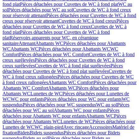
fond plat
Pièces détachées pour Cuvettes de WC à fond plat
WC au
sol
Pièces détachées pour WC au sol
Cuvettes de WC à fond creux
pour réservoir attenant
Pièces détachées pour Cuvettes de WC à fond
creux pour réservoir attenant
Cuvettes de WC à fond creux
Pièces
détachées pour Cuvettes de WC à fond creux
Cuvettes de WC à
fond plat
Pièces détachées pour Cuvettes de WC à fond
plat
Réservoirs apparents pour WC, en céramique
sanitaire
Attenant
Abattants WC
Pièces détachées pour Abattants
WC
Abattants WC
Pièces détachées pour Abattants WC
WC
Comfort
Pièces détachées pour WC Comfort
Cuvettes de WC à fond
creux surélevées
Pièces détachées pour Cuvettes de WC à fond
creux surélevées
Cuvettes de WC à fond plat surélevées
Pièces
détachées pour Cuvettes de WC à fond plat surélevées
Cuvettes de
WC à fond creux rallongées
Pièces détachées pour Cuvettes de WC
à fond creux rallongées
Abattants WC Comfort
Pièces détachées pour
Abattants WC Comfort
Abattants WC
Pièces détachées pour
Abattants WC
Lunettes de WC
Pièces détachées pour Lunettes de
WC
WC pour enfants
Pièces détachées pour WC pour enfants
WC
suspendus
Pièces détachées pour WC suspendus
WC au sol
Pièces
détachées pour WC au sol
Abattants WC pour enfants
Pièces
détachées pour Abattants WC pour enfants
Abattants WC
Pièces
détachées pour Abattants WC
Lunettes de WC
Pièces détachées pour
Lunettes de WC
WC plain-pied
Avec rinçage
Accessoires
Matériel de
fixation
Bidets
Bidets suspendus
Pièces détachées pour Bidets
suspendus
Bidets au sol
Pièces détachées pour Bidets au