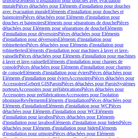
urinoirs
Eléments d'installation pour douches avec évacuation
murale
Pièces détachées pour Eléments d'installation pour douches
avec évacuation murale
Eléments d'installation pour douches et
baignoires
Pièces détachées pour Eléments d'installation pour
douches et baignoires
Eléments pour séparations de douche
Pièces
détachées pour Eléments pour séparations de douche
Eléments
d'installation pour déversoirs
Pièces détachées pour Eléments
d'installation pour déversoirs
Eléments d'installation pour
robinetteries
Pièces détachées pour Eléments d'installation pour
robinetteries
Eléments d'installation pour machines à laver et lave-
vaisselle
Pièces détachées pour Eléments d'installation pour machines
à laver et lave-vaisselle
Eléments d'installation pour charges de
console
Pièces détachées pour Eléments d'installation pour charges
de console
Eléments d'installation pour éviers
Pièces détachées pour
Eléments d'installation pour éviers
Accessoires
Pièces détachées pour
Accessoires
Geberit GIS
Parois
Pièces détachées pour Parois
Systèmes
porteurs
Accessoires pour préfabrications
Pièces détachées pour
Accessoires pour préfabrications
Accessoires pour l'isolation
phonique
Revêtements
Eléments d'installation
Pièces détachées pour
Eléments d'installation
Eléments d'installation pour WC
Pièces
détachées pour Eléments d'installation pour WC
Eléments
d'installation pour lavabos
Pièces détachées pour Eléments
d'installation pour lavabos
Eléments d'installation pour bidets
Pièces
détachées pour Eléments d'installation pour bidets
Eléments
d'installation pour urinoirs
Pièces détachées pour Eléments