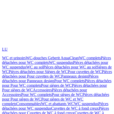
LU
WC et urinoirs
WC-douches Geberit AquaClean
WC complets
Pièces
détachées pour WC complets
WC suspendus
Pièces détachées pour
WC suspendus
WC au sol
Pièces détachées pour WC au sol
Sièges de
WC
Pièces détachées pour Sièges de WC
Pour cuvettes de WC
Pièces
détachées pour Pour cuvettes de WC
Panneaux design
Pièces
détachées pour Panneaux design
Pour WC complets
Pièces détachées
pour Pour WC complets
Pour sièges de WC
Pièces détachées pour
Pour sièges de WC
Accessoires
Pièces détachées pour
Accessoires
Pour WC complets
Pour sièges de WC
Pièces détachées
pour Pour sièges de WC
Pour sièges de WC et WC
complets
Consommables
WC et abattants WC
WC suspendus
Pièces
détachées pour WC suspendus
Cuvettes de WC à fond creux
Pièces
détachées pour Cuvettes de WC à fond creux
Cuvettes de WC à