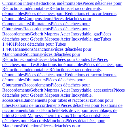
Circulation interne
Réductions indémontables
Pièces détachées pour
Réductions indémontables
Réductions et raccordements,
démontables
Pièces détachées pour Réductions et raccordements,
démontables
Compensateurs
Pièces détachées pour
Compensateurs
Obturateurs
Pièces détachées pour
Obturateurs
Raccordements
Pièces détachées pour
Raccordements
Geberit Mapress Acier Inoxydable, gaz
Pièces
détachées pour Geberit Mapress Acier Inoxydable, gaz
Tubes
1.4401
Pièces détachées pour Tubes
1.4401
Mamelons
Manchons
Pièces détachées pour
Manchons
Réductions
Pièces détachées pour
Réductions
Coudes
Pièces détachées pour Coudes
Tés
Pièces
détachées pour Tés
Réductions indémontables
Pièces détachées pour
Réductions indémontables
Réductions et raccordements,
démontables
Pièces détachées pour Réductions et raccordements,
démontables
Obturateurs
Pièces détachées pour
Obturateurs
Raccordements
Pièces détachées pour
Raccordements
Geberit Mapress Acier Inoxydable, accessoires
Pièces
détachées pour Geberit Mapress Acier Inoxydable,
accessoires
Etanchements pour tubes et raccords
Fixations pour
tubes
Fixations de raccordements
Pièces détachées pour Fixations de
raccordements
Joints d'étanchéité
Sets de vis pour assemblages de
brides
Geberit Mapress Therm
Tuyaux Therm
Raccords
Pièces
détachées pour Raccords
Manchons
Pièces détachées pour
Manchons
Réductions
Pièces détachées pour