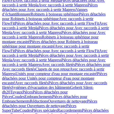
FlowFit
Avec raccords à sertir Mepla
Pièces détachées pour Avec
raccords à sertir Mepla
Avec raccords à sertir Mapress
Pièces
détachées pour Avec raccords à sertir Mapress
Vannes
d’échantillonnage
Robinets à boisseau sphérique
Pièces détachées
pour Robinets à boisseau sphérique
Avec raccords à sertir
FlowFit
Pièces détachées pour Avec raccords à sertir FlowFit
Avec
raccords à sertir Mepla
Pièces détachées pour Avec raccords à sertir
Mepla
Avec raccords à sertir Mapress
Pièces détachées pour Avec
raccords à sertir Mapress
Robinets à boisseau sphérique pour
montage encastré
Pièces détachées pour Robinets à boisseau
sphérique pour montage encastré
Avec raccords à sertir
FlowFit
Pièces détachées pour Avec raccords à sertir FlowFit
Avec
raccords à sertir Mepla
Pièces détachées pour Avec raccords à sertir
Mepla
Avec raccords à sertir Mapress
Pièces détachées pour Avec
raccords à sertir Mapress
Avec raccords filetés
Pièces détachées pour
Avec raccords filetés
Clapets de non retour
Avec raccords à sertir
Mapress
Unités pour compteur d'eau pour montage encastré
Pièces
détachées pour Unités pour compteur d'eau pour montage
encastré
Avec raccords filetés
Pièces détachées pour Avec raccords
filetés
Systèmes d'évacuation des bâtiments
Geberit Silent-
db20
Tuyaux
Pièces
Pièces détachées pour
Pièces
Coudes
Embranchements
Pièces détachées pour
Embranchements
Réductions
Ouvertures de nettoyage
Pièces
détachées pour Ouvertures de nettoyage
Pièces
SuperTube
Coudes
Pièces spéciales
Raccordements
Pièces détachées