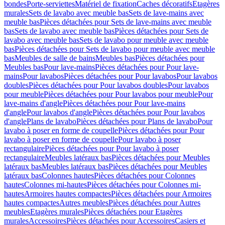
bondes
Porte-serviettes
Matériel de fixation
Caches décoratifs
Etagères
murales
Sets de lavabo avec meuble bas
Sets de lave-mains avec
meuble bas
Pièces détachées pour Sets de lave-mains avec meuble
bas
Sets de lavabo avec meuble bas
Pièces détachées pour Sets de
lavabo avec meuble bas
Sets de lavabo pour meuble avec meuble
bas
Pièces détachées pour Sets de lavabo pour meuble avec meuble
bas
Meubles de salle de bains
Meubles bas
Pièces détachées pour
Meubles bas
Pour lave-mains
Pièces détachées pour Pour lave-
mains
Pour lavabos
Pièces détachées pour Pour lavabos
Pour lavabos
doubles
Pièces détachées pour Pour lavabos doubles
Pour lavabos
pour meuble
Pièces détachées pour Pour lavabos pour meuble
Pour
lave-mains d'angle
Pièces détachées pour Pour lave-mains
d'angle
Pour lavabos d'angle
Pièces détachées pour Pour lavabos
d'angle
Plans de lavabo
Pièces détachées pour Plans de lavabo
Pour
lavabo à poser en forme de coupelle
Pièces détachées pour Pour
lavabo à poser en forme de coupelle
Pour lavabo à poser
rectangulaire
Pièces détachées pour Pour lavabo à poser
rectangulaire
Meubles latéraux bas
Pièces détachées pour Meubles
latéraux bas
Meubles latéraux bas
Pièces détachées pour Meubles
latéraux bas
Colonnes hautes
Pièces détachées pour Colonnes
hautes
Colonnes mi-hautes
Pièces détachées pour Colonnes mi-
hautes
Armoires hautes compactes
Pièces détachées pour Armoires
hautes compactes
Autres meubles
Pièces détachées pour Autres
meubles
Etagères murales
Pièces détachées pour Etagères
murales
Accessoires
Pièces détachées pour Accessoires
Casiers et