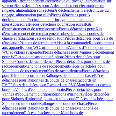
apparent
A déclenchement électronique du rinçage, alimentation sur
secteur
Pièces détachées pour A déclenchement électronique du
rinçage, alimentation sur secteur
A déclenchement électronique du
rinçage, alimentation par piles
Pièces détachées pour A
déclenchement électronique du rinçage, alimentation par
piles
Accessoires
Pièces détachées pour Accessoires
Kits
d'encastrement et de remplacement
Pièces détachées pour Kits
d'encastrement et de remplacement
Tubes de chasse, coudes de
chasse et réductions
Sets de rénovation
Pièces détachées pour Sets de
rénovation
Plaques de fermeture
Aides à la commande
Raccordements
aux appareils pour WC, urinoirs et bidets
Vannes d'écoulement pour
WC et vidoirs suspendus
Pièces détachées pour Vannes d'écoulement
pour WC et vidoirs suspendus
Siphons
Pièces détachées pour
Siphons
Coudes de raccordement
Pièces détachées pour Coudes de
raccordement
Manchons de raccordement
Pièces détachées pour
Manchons de raccordement
Kits de raccordement
Pièces détachées
pour Kits de raccordement
Rallonges de coude de chasse
Pièces
détachées pour Rallonges de coude de chasse
Raccords en
PVC
Pièces détachées pour Raccords en PVC
Manchettes et cache-
boulons
Vannes d'écoulement d'urinoirs
Pièces détachées pour
Vannes d'écoulement d'urinoirs
Siphons d'urinoirs
Pièces détachées
pour Siphons d'urinoirs
Siphons en tube coudé
Pièces détachées pour
Siphons en tube coudé
Rallonges de coude de chasse
Pièces
détachées pour Rallonges de coude de chasse
Manchons de
raccordement
Pièces détachées pour Manchons de